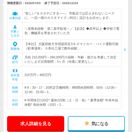
情報更新日：2026/07/03
終了予定日：
2026/12/24
“欲しい”をカタチにする――。市販品では応えきれないニーズ
に、一品一様のカスタマイズ（特注）設計をお任せします。
仕事内容
＼実務未経験・第二新卒歓迎！／【必須】◆高卒以上 ◆学校で電
対象と
気・機械系を専攻されていた方
なる方
【本社】 大阪府枚方市招提田近3-6 ※マイカー・バイク通勤可能
（駐車場有） ※本社工場で数年経験…
勤務地
月給 210,000円～260,000円※経験・年齢・能力を考慮して決定
いたします試用期間：3ヶ月（待遇に変更なし）
給与
315万円～400万円
初年度
年収
# 8：30～17：20所定労働時間：8時間休憩時間：50分（12:00～
勤務
時間
12:40、15:00～1…
# 年間休日120日* 週休2日制（土・日・祝）* 夏季休暇* 年末年始
休日
休暇
休暇* 有給休暇（10日～2…
求人詳細を見る
気になる