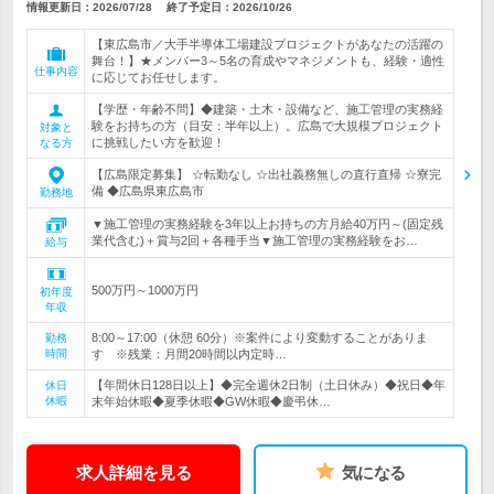
情報更新日：2026/07/28
終了予定日：
2026/10/26
【東広島市／大手半導体工場建設プロジェクトがあなたの活躍の
舞台！】★メンバー3～5名の育成やマネジメントも、経験・適性
仕事内容
に応じてお任せします。
【学歴・年齢不問】◆建築・土木・設備など、施工管理の実務経
験をお持ちの方（目安：半年以上）。広島で大規模プロジェクト
対象と
に挑戦したい方を歓迎！
なる方
【広島限定募集】 ☆転勤なし ☆出社義務無しの直行直帰 ☆寮完
備 ◆広島県東広島市
勤務地
▼施工管理の実務経験を3年以上お持ちの方月給40万円～(固定残
業代含む)＋賞与2回＋各種手当▼施工管理の実務経験をお…
給与
500万円～1000万円
初年度
年収
8:00～17:00（休憩 60分）※案件により変動することがありま
勤務
時間
す ※残業：月間20時間以内定時…
【年間休日128日以上】◆完全週休2日制（土日休み）◆祝日◆年
休日
休暇
末年始休暇◆夏季休暇◆GW休暇◆慶弔休…
求人詳細を見る
気になる