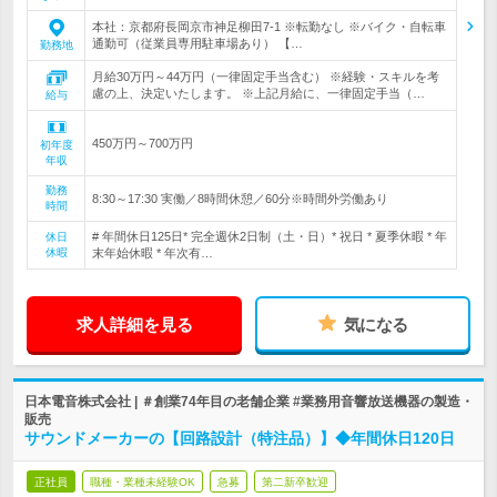
本社：京都府長岡京市神足柳田7-1 ※転勤なし ※バイク・自転車
通勤可（従業員専用駐車場あり） 【…
勤務地
月給30万円～44万円（一律固定手当含む） ※経験・スキルを考
慮の上、決定いたします。 ※上記月給に、一律固定手当（…
給与
450万円～700万円
初年度
年収
勤務
8:30～17:30 実働／8時間休憩／60分※時間外労働あり
時間
# 年間休日125日* 完全週休2日制（土・日）* 祝日 * 夏季休暇 * 年
休日
休暇
末年始休暇 * 年次有…
求人詳細を見る
気になる
日本電音株式会社 | ＃創業74年目の老舗企業 #業務用音響放送機器の製造・
販売
サウンドメーカーの【回路設計（特注品）】◆年間休日120日
正社員
職種・業種未経験OK
急募
第二新卒歓迎