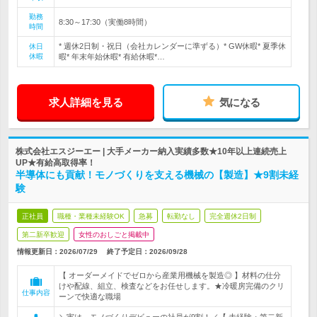
勤務
8:30～17:30（実働8時間）
時間
* 週休2日制・祝日（会社カレンダーに準ずる）* GW休暇* 夏季休
休日
休暇
暇* 年末年始休暇* 有給休暇*…
求人詳細を見る
気になる
株式会社エスジーエー | 大手メーカー納入実績多数★10年以上連続売上
UP★有給高取得率！
半導体にも貢献！モノづくりを支える機械の【製造】★9割未経
験
正社員
職種・業種未経験OK
急募
転勤なし
完全週休2日制
第二新卒歓迎
女性のおしごと掲載中
情報更新日：2026/07/29
終了予定日：
2026/09/28
【 オーダーメイドでゼロから産業用機械を製造◎ 】材料の仕分
けや配線、組立、検査などをお任せします。★冷暖房完備のクリ
仕事内容
ーンで快適な職場
＼実は…モノづくりデビューの社員が9割！／【 未経験・第二新