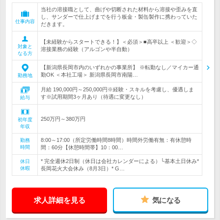
当社の溶接職として、曲げや切断された材料から溶接や歪みを直
し、サンダーで仕上げまでを行う板金・製缶製作に携わっていた
仕事内容
だきます。
【未経験からスタートできる！】＜必須＞■高卒以上 ＜歓迎＞◇
対象と
溶接業務の経験（アルゴンや半自動）
なる方
【新潟県長岡市内のいずれかの事業所】 ※転勤なし／マイカー通
勤OK ＜本社工場＞ 新潟県長岡市南陽…
勤務地
月給 190,000円～250,000円※経験・スキルを考慮し、優遇しま
す※試用期間3ヶ月あり（待遇に変更なし）
給与
250万円～380万円
初年度
年収
8:00～17:00（所定労働時間8時間）時間外労働有無：有休憩時
勤務
時間
間：60分【休憩時間帯】10：00…
* 完全週休2日制（休日は会社カレンダーによる）└基本土日休み*
休日
休暇
長岡花火大会休み（8月3日）* G…
求人詳細を見る
気になる