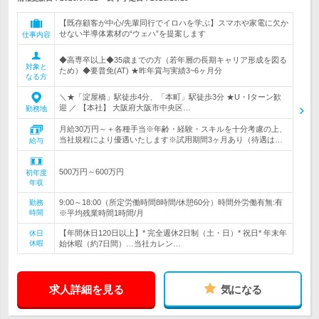
【既存顧客が中心/先輩同行でイロハを学ぶ】スマホや家電に欠か
せない半導体素材の“ウェハ”を提案します
仕事内容
◆高専卒以上◆35歳までの方（若年層の長期キャリア形成を図る
対象と
ため）◆要普免(AT) ★昨年賞与実績3~6ヶ月分
なる方
＼★「淀屋橋」駅徒歩4分、「本町」駅徒歩3分 ★U・Iターン歓
迎 ／ 【本社】 大阪府大阪市中央区…
勤務地
月給30万円～＋各種手当※年齢・経験・スキルを十分考慮の上、
当社規程により優遇いたします※試用期間3ヶ月あり（待遇は…
給与
500万円～600万円
初年度
年収
9:00～18:00（所定労働時間8時間/休憩60分）時間外労働有無:有
勤務
時間
※平均残業時間1時間/月
【年間休日120日以上】* 完全週休2日制（土・日）* 祝日* 年末年
休日
休暇
始休暇（約7日間）…当社カレン…
求人詳細を見る
気になる