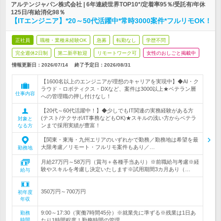
アルテンジャパン株式会社 | 6年連続世界TOP10*/定着率95％/受託有/年休
125日/有給消化98％
【ITエンジニア】*20～50代活躍中*常時3000案件*フルリモOK！
正社員
職種・業種未経験OK
急募
転勤なし
学歴不問
完全週休2日制
第二新卒歓迎
リモートワーク可
女性のおしごと掲載中
情報更新日：2026/07/14
終了予定日：
2026/08/31
【1600名以上のエンジニアが理想のキャリアを実現中】◆AI・ク
ラウド・ロボティクス・DXなど、案件は3000以上★ベテラン層
仕事内容
への管理職の押し付けなし！
【20代～60代活躍中！】◆少しでもIT関連の実務経験がある方
(テスト/テクサポ/IT事務などもOK)★スキルの浅い方からベテラ
対象と
ンまで採用実績が豊富！
なる方
【関東・東海・九州エリアのいずれかで勤務／勤務地は希望を最
大限考慮／リモート・フルリモ案件もあり／…
勤務地
月給27万円～58万円（賞与＋各種手当あり）※前職給与考慮※経
験やスキルを考慮し決定いたします※試用期間3カ月あり（…
給与
350万円～700万円
初年度
年収
9:00～17:30（実働7時間45分）※就業先に準ずる※残業は1日あ
勤務
時間
たり1時間程度！勤務時間の管理…