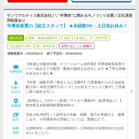
サンワアルティス株式会社 | ＼"半導体"に関わるモノづくり企業／正社員登
用制度あり
半導体装置の【組立スタッフ】 ★未経験OK・土日祝お休み！
契約社員
職種・業種未経験OK
急募
転勤なし
学歴不問
完全週休2日制
第二新卒歓迎
女性のおしごと掲載中
情報更新日：2026/06/19
終了予定日：
2026/08/20
【快適な冷暖房完備・クリーンルーム内作業】半導体製造装置の
パーツ組み立てや配管・配線の接続をお任せします ★丁寧な研修
仕事内容
があるから安心★
【学歴・経験不問／男女ともに活躍中】◎異業種からの入社組多
数◎20～40代活躍中◎モノづくりが好きでコツコツ集中して作業
対象と
に取り組める方に♪
なる方
【転勤なし／UIターン歓迎／マイカー通勤OK（駐車場あり）】
熊本県玉名郡南関町肥猪4000-1…
勤務地
月給 200,492円～ + 諸手当※年齢、経験、能力を考慮の上、優遇
します。※待遇条件の詳細については、面接などで…
給与
(1)8時00分～16時30分(2)8時30分～17時00分※休憩45分※(1)(2)
勤務
時間
を1ヶ月ごとで…