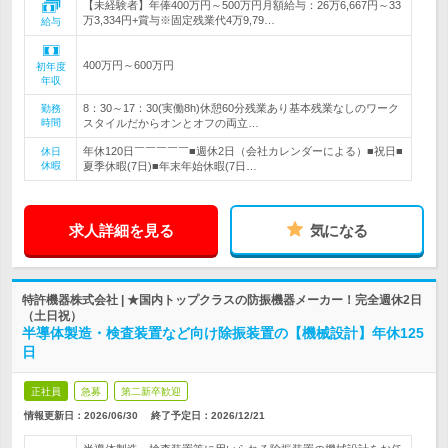
【未経験者】年俸400万円～500万円月額給与：26万6,667円～33
万3,334円+賞与※固定残業代4万9,79…
給与
400万円～600万円
初年度
年収
8：30～17：30(実働8h)休憩60分残業あり基本残業なしのワーク
勤務
時間
スタイルだからオンとオフの両立…
年休120日￣￣￣￣￣■週休2日（会社カレンダーによる）■祝日■
休日
休暇
夏季休暇(7日)■年末年始休暇(7日…
求人詳細を見る
気になる
特許機器株式会社 | ★国内トップクラスの防振機器メーカー！完全週休2日
（土日祝）
半導体製造・検査装置など向け除振装置の【機械設計】年休125
日
正社員
急募
第二新卒歓迎
情報更新日：2026/06/30
終了予定日：
2026/12/21