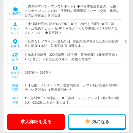
【先輩がマンツーマンでサポート】◆半導体製造装置の「点検・
メンテナンス」または「故障時の原因調査・パーツ交換・修理な
仕事内容
どの設備保全」をお任せ！
【未経験歓迎×知識ゼロでOK】★20～30代も活躍中 ★第二新
卒・正社員デビューもOK！★モノづくりや機械いじりが好きな
対象と
方にピッタリ ◆高卒以上
なる方
【転勤なし／マイカー通勤OK】 富山県魚津市または新潟県妙高
市に配属 ■本社・魚津工場 富山県魚津…
勤務地
月給218,000円～320,000円＋諸手当＋賞与年2回（昨年度実績：
4.7か月分）※あなたのスキル・経験を考慮の…
給与
380万円～550万円
初年度
年収
# 【点検・メンテナンス】交替制勤務（シフト制／実働10時間45
勤務
時間
分／休憩90分）▼勤務時間例* 8：…
# ＼年間休日129日以上／# 【点検・メンテナンス】2勤2休⇒3勤
休日
休暇
3休⇒2勤2休…を繰り返します。…
求人詳細を見る
気になる