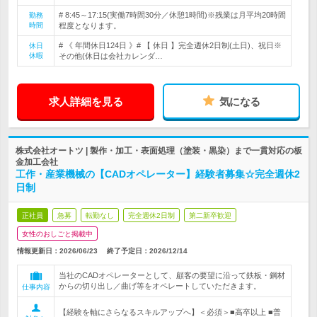
# 8:45～17:15(実働7時間30分／休憩1時間)※残業は月平均20時間
勤務
時間
程度となります。
# 《 年間休日124日 》# 【 休日 】完全週休2日制(土日)、祝日※
休日
休暇
その他(休日は会社カレンダ…
求人詳細を見る
気になる
株式会社オートツ | 製作・加工・表面処理（塗装・黒染）まで一貫対応の板
金加工会社
工作・産業機械の【CADオペレーター】経験者募集☆完全週休2
日制
正社員
急募
転勤なし
完全週休2日制
第二新卒歓迎
女性のおしごと掲載中
情報更新日：2026/06/23
終了予定日：
2026/12/14
当社のCADオペレーターとして、顧客の要望に沿って鉄板・鋼材
からの切り出し／曲げ等をオペレートしていただきます。
仕事内容
【経験を軸にさらなるスキルアップへ】＜必須＞■高卒以上 ■普