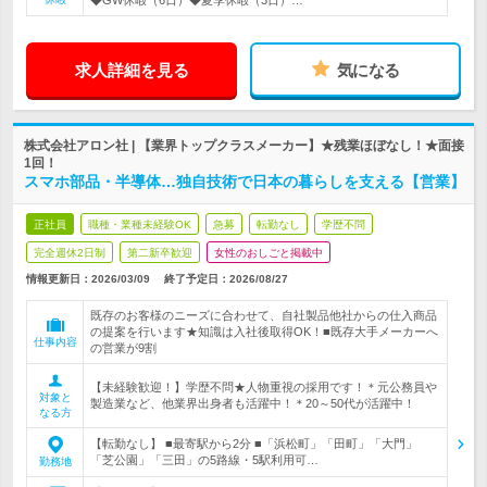
◆GW休暇（6日）◆夏季休暇（3日）…
求人詳細を見る
気になる
株式会社アロン社 | 【業界トップクラスメーカー】★残業ほぼなし！★面接
1回！
スマホ部品・半導体…独自技術で日本の暮らしを支える【営業】
正社員
職種・業種未経験OK
急募
転勤なし
学歴不問
完全週休2日制
第二新卒歓迎
女性のおしごと掲載中
情報更新日：2026/03/09
終了予定日：
2026/08/27
既存のお客様のニーズに合わせて、自社製品他社からの仕入商品
の提案を行います★知識は入社後取得OK！■既存大手メーカーへ
仕事内容
の営業が9割
【未経験歓迎！】学歴不問★人物重視の採用です！＊元公務員や
対象と
製造業など、他業界出身者も活躍中！＊20～50代が活躍中！
なる方
【転勤なし】 ■最寄駅から2分 ■「浜松町」「田町」「大門」
「芝公園」「三田」の5路線・5駅利用可…
勤務地