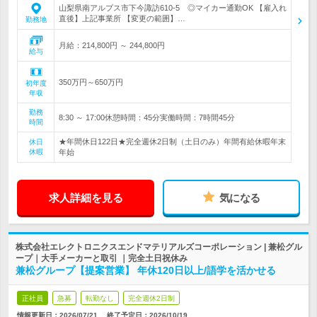
山梨県南アルプス市下今諏訪610-5 ◎マイカー通勤OK 【雇入れ
直後】上記事業所 【変更の範囲】…
勤務地
月給：214,800円 ～ 244,800円
給与
350万円～650万円
初年度
年収
勤務
8:30 ～ 17:00休憩時間：45分実働時間：7時間45分
時間
★年間休日122日★完全週休2日制（土日のみ）年間有給休暇年末
休日
休暇
年始
求人詳細を見る
気になる
株式会社エレクトロニクスエンドマテリアルズコーポレーション | 兼松グル
ープ｜大手メーカーと取引 ｜完全土日祝休み
兼松グループ【提案営業】 年休120日以上/語学を活かせる
正社員
急募
転勤なし
完全週休2日制
情報更新日：2026/07/21
終了予定日：
2026/10/19