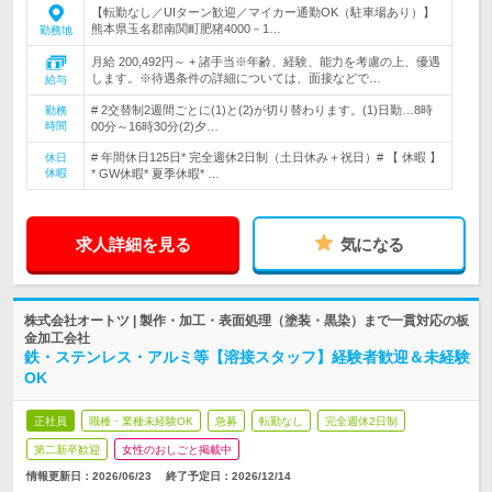
【転勤なし／UIターン歓迎／マイカー通勤OK（駐車場あり）】
熊本県玉名郡南関町肥猪4000－1…
勤務地
月給 200,492円～ + 諸手当※年齢、経験、能力を考慮の上、優遇
します。※待遇条件の詳細については、面接などで…
給与
# 2交替制2週間ごとに(1)と(2)が切り替わります。(1)日勤…8時
勤務
時間
00分～16時30分(2)夕…
# 年間休日125日* 完全週休2日制（土日休み＋祝日）# 【 休暇 】
休日
休暇
* GW休暇* 夏季休暇* …
求人詳細を見る
気になる
株式会社オートツ | 製作・加工・表面処理（塗装・黒染）まで一貫対応の板
金加工会社
鉄・ステンレス・アルミ等【溶接スタッフ】経験者歓迎＆未経験
OK
正社員
職種・業種未経験OK
急募
転勤なし
完全週休2日制
第二新卒歓迎
女性のおしごと掲載中
情報更新日：2026/06/23
終了予定日：
2026/12/14