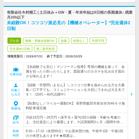
有限会社今村精工 | 土日休み＋GW・夏・年末年始は9日程の長期連休♪ 残業
月20h以下
未経験OK！コツコツ派必見の【機械オペレーター】*完全週休2
日制
正社員
職種・業種未経験OK
急募
転勤なし
学歴不問
完全週休2日制
第二新卒歓迎
情報更新日：2026/07/31
終了予定日：
2026/10/29
【未経験でも安心！マンツーマン指導】専用の機械を操って、金
属を切ったり削ったりします。図面通りのカタチを生み出す面白
仕事内容
さを味わえます！
【経験・学歴問いません】＼コツコツ仕事を進められる方を大募
集／口下手でも、コミュニケーションを大切にできれば大丈夫で
対象と
す！《20代～40代活躍中》
なる方
【転勤なし／マイカー通勤OK】 長野県飯田市座光寺3546‐6 ※無
料駐車場完備
勤務地
月給19万円～28万円＋諸手当＋賞与2回※経験・年齢を考慮の
上、当社規定により優遇します。※試用期間3ヶ月（期間中待…
給与
8:20～17:10（休憩65分）※お昼休憩の他、午前中1回・午後1回
勤務
時間
の小休憩もあります# ★残業は…