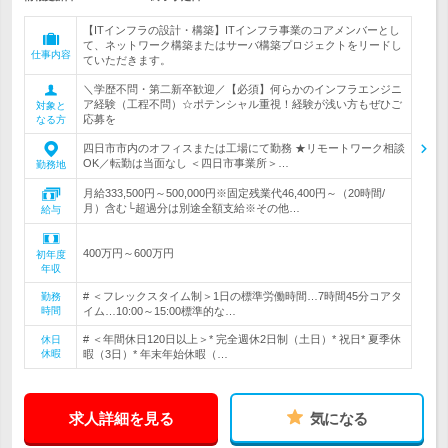
【ITインフラの設計・構築】ITインフラ事業のコアメンバーとし
て、ネットワーク構築またはサーバ構築プロジェクトをリードし
仕事内容
ていただきます。
＼学歴不問・第二新卒歓迎／【必須】何らかのインフラエンジニ
ア経験（工程不問）☆ポテンシャル重視！経験が浅い方もぜひご
対象と
応募を
なる方
四日市市内のオフィスまたは工場にて勤務 ★リモートワーク相談
OK／転勤は当面なし ＜四日市事業所＞…
勤務地
月給333,500円～500,000円※固定残業代46,400円～（20時間/
月）含む└超過分は別途全額支給※その他…
給与
400万円～600万円
初年度
年収
# ＜フレックスタイム制＞1日の標準労働時間…7時間45分コアタ
勤務
時間
イム…10:00～15:00標準的な…
# ＜年間休日120日以上＞* 完全週休2日制（土日）* 祝日* 夏季休
休日
休暇
暇（3日）* 年末年始休暇（…
求人詳細を見る
気になる