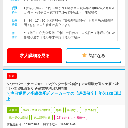
■営業／月給21万円～30万円＋諸手当＋賞与年2回■製造／月給20
万円～ ＋諸手当＋賞与年2回■品質保証／（未経験の…
給与
8：30～17：30（休憩75分／実働7時間45分）※月平均の残業時
勤務
時間
間：ほぼゼロ└ 仕事の具合により…
# ＜休日＞◇完全週休2日制（土日休み）◇祝日# ＜休暇＞◇GW
休日
休暇
休暇◇夏季休暇◇年末年始休暇◇有給休…
求人詳細を見る
気になる
新着
タワーパートナーズセミコンダクター株式会社 | ＜未経験歓迎＞★寮・社
宅・住宅補助あり ★残業平均月7.9時間
＼注目業界／半導体受託メーカーでの【設備保全】年休129日以
上
正社員
職種・業種未経験OK
急募
転勤なし
学歴不問
完全週休2日制
第二新卒歓迎
女性のおしごと掲載中
情報更新日：2026/08/07
終了予定日：
2026/11/05