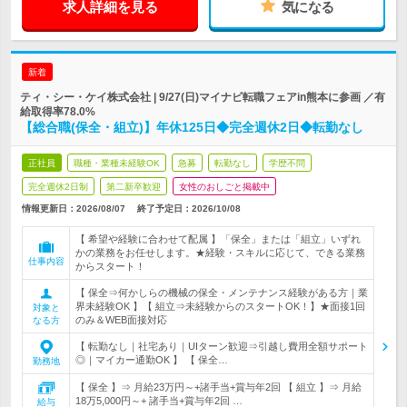
求人詳細を見る
気になる
新着
ティ・シー・ケイ株式会社 | 9/27(日)マイナビ転職フェアin熊本に参画 ／有
給取得率78.0%
【総合職(保全・組立)】年休125日◆完全週休2日◆転勤なし
正社員
職種・業種未経験OK
急募
転勤なし
学歴不問
完全週休2日制
第二新卒歓迎
女性のおしごと掲載中
情報更新日：2026/08/07
終了予定日：
2026/10/08
【 希望や経験に合わせて配属 】「保全」または「組立」いずれ
かの業務をお任せします。★経験・スキルに応じて、できる業務
仕事内容
からスタート！
【 保全⇒何かしらの機械の保全・メンテナンス経験がある方｜業
界未経験OK 】【 組立⇒未経験からのスタートOK！】★面接1回
対象と
のみ＆WEB面接対応
なる方
【 転勤なし｜社宅あり｜UIターン歓迎⇒引越し費用全額サポート
◎｜マイカー通勤OK 】 【 保全…
勤務地
【 保全 】⇒ 月給23万円～+諸手当+賞与年2回 【 組立 】⇒ 月給
18万5,000円～+ 諸手当+賞与年2回 …
給与