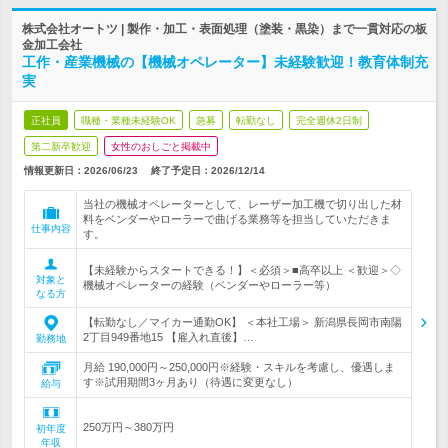
株式会社オートツ | 製作・加工・表面処理（塗装・黒染）まで一貫対応の板
金加工会社
工作・産業機械の【機械オペレーター】未経験歓迎！教育体制充
実
正社員
職種・業種未経験OK
急募
転勤なし
完全週休2日制
第二新卒歓迎
女性のおしごと掲載中
情報更新日：2026/06/23
終了予定日：
2026/12/14
当社の機械オペレーターとして、レーザー加工機で切り出した材
料をベンダーやローラーで曲げる業務等を担当していただきま
仕事内容
す。
【未経験からスタートできる！】＜必須＞■高卒以上 ＜歓迎＞◇
対象と
機械オペレーターの経験（ベンダーやローラー等）
なる方
【転勤なし／マイカー通勤OK】 ＜本社工場＞ 新潟県長岡市南陽
2丁目949番地15 【雇入れ直後】…
勤務地
月給 190,000円～250,000円※経験・スキルを考慮し、優遇しま
す※試用期間3ヶ月あり（待遇に変更なし）
給与
250万円～380万円
初年度
年収