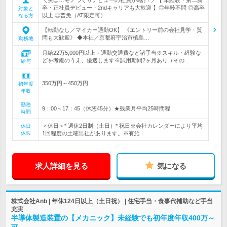
卒・正社員デビュー・2ndキャリアも大歓迎 】◎年齢不問 ◎高卒
対象と
以上 ◎普免（AT限定可）
なる方
【転勤なし／マイカー通勤OK】 《エントリー前の会社見学・質
問も大歓迎》 ◆本社／京都府宇治市槙島…
勤務地
月給22万5,000円以上＋通勤交通費など諸手当※スキル・経験な
どを考慮のうえ、優遇します※試用期間2ヶ月あり（その…
給与
350万円～450万円
初年度
年収
勤務
9：00～17：45（休憩45分）★残業月平均25時間程
時間
＜休日＞* 週休2日制（土日）* 祝日※会社カレンダーにより平均
休日
休暇
1回程度の土曜出社があります。※有給…
求人詳細を見る
気になる
株式会社Anb | 年休124日以上（土日祝） | 住宅手当・食事代補助など手当
充実
半導体製造装置の【メカニック】未経験でも初年度年収400万～