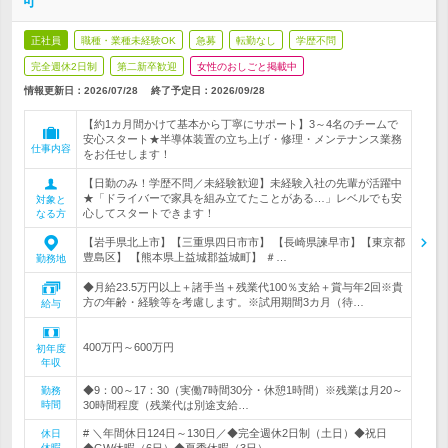
可
正社員
職種・業種未経験OK
急募
転勤なし
学歴不問
完全週休2日制
第二新卒歓迎
女性のおしごと掲載中
情報更新日：2026/07/28
終了予定日：
2026/09/28
【約1カ月間かけて基本から丁寧にサポート】3～4名のチームで
安心スタート★半導体装置の立ち上げ・修理・メンテナンス業務
仕事内容
をお任せします！
【日勤のみ！学歴不問／未経験歓迎】未経験入社の先輩が活躍中
★「ドライバーで家具を組み立てたことがある…」レベルでも安
対象と
心してスタートできます！
なる方
【岩手県北上市】【三重県四日市市】 【長崎県諫早市】【東京都
豊島区】 【熊本県上益城郡益城町】 ＃…
勤務地
◆月給23.5万円以上＋諸手当＋残業代100％支給＋賞与年2回※貴
方の年齢・経験等を考慮します。※試用期間3カ月（待…
給与
400万円～600万円
初年度
年収
◆9：00～17：30（実働7時間30分・休憩1時間）※残業は月20～
勤務
時間
30時間程度（残業代は別途支給…
# ＼年間休日124日～130日／◆完全週休2日制（土日）◆祝日
休日
休暇