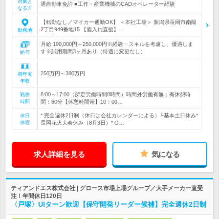
対象と
通自動車免許 ■工作・産業機械のCADオペレーター経験
なる方
【転勤なし／マイカー通勤OK】 ＜本社工場＞ 新潟県長岡市南陽
2丁目949番地15 【雇入れ直後】…
勤務地
月給 190,000円～250,000円※経験・スキルを考慮し、優遇しま
す※試用期間3ヶ月あり（待遇に変更なし）
給与
250万円～380万円
初年度
年収
8:00～17:00（所定労働時間8時間）時間外労働有無：有休憩時
勤務
時間
間：60分【休憩時間帯】10：00…
* 完全週休2日制（休日は会社カレンダーによる）└基本土日休み*
休日
休暇
長岡花火大会休み（8月3日）* G…
求人詳細を見る
気になる
ティアンドエス株式会社 | グロース市場上場グループ／大手メーカー直受
注！年間休日120日
〈戸塚〉UIターン歓迎【保守開発リーダー候補】完全週休2日制