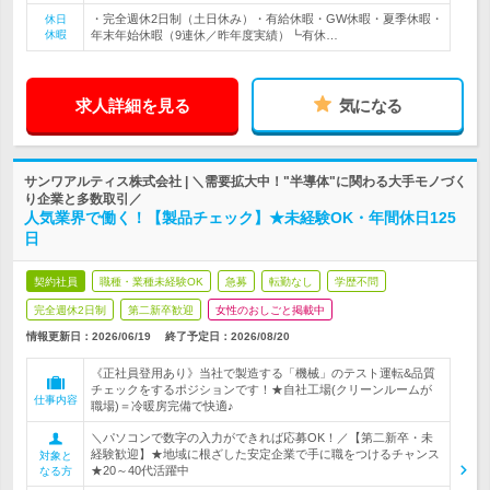
・完全週休2日制（土日休み）・有給休暇・GW休暇・夏季休暇・
休日
休暇
年末年始休暇（9連休／昨年度実績）┗有休…
求人詳細を見る
気になる
サンワアルティス株式会社 | ＼需要拡大中！"半導体"に関わる大手モノづく
り企業と多数取引／
人気業界で働く！【製品チェック】★未経験OK・年間休日125
日
契約社員
職種・業種未経験OK
急募
転勤なし
学歴不問
完全週休2日制
第二新卒歓迎
女性のおしごと掲載中
情報更新日：2026/06/19
終了予定日：
2026/08/20
《正社員登用あり》当社で製造する「機械」のテスト運転&品質
チェックをするポジションです！★自社工場(クリーンルームが
仕事内容
職場)＝冷暖房完備で快適♪
＼パソコンで数字の入力ができれば応募OK！／【第二新卒・未
経験歓迎】★地域に根ざした安定企業で手に職をつけるチャンス
対象と
★20～40代活躍中
なる方