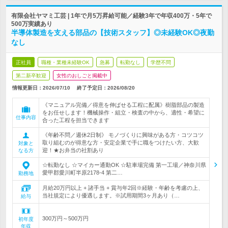
有限会社ヤマミ工芸 | 1年で月5万昇給可能／経験3年で年収400万・5年で
500万実績あり
半導体製造を支える部品の【技術スタッフ】◎未経験OK◎夜勤
なし
正社員
職種・業種未経験OK
急募
転勤なし
学歴不問
第二新卒歓迎
女性のおしごと掲載中
情報更新日：2026/07/10
終了予定日：
2026/08/20
《マニュアル完備／得意を伸ばせる工程に配属》樹脂部品の製造
をお任せします！機械操作・組立・検査の中から、適性・希望に
仕事内容
合った工程を担当できます
《年齢不問／週休2日制》 モノづくりに興味がある方・コツコツ
取り組むのが得意な方・安定企業で手に職をつけたい方、大歓
対象と
迎！★お弁当の社割あり
なる方
☆転勤なし ☆マイカー通勤OK ☆駐車場完備 第一工場／神奈川県
愛甲郡愛川町半原2178-4 第二…
勤務地
月給20万円以上 + 諸手当 + 賞与年2回※経験・年齢を考慮の上、
当社規定により優遇します。※試用期間3ヶ月あり（…
給与
300万円～500万円
初年度
年収