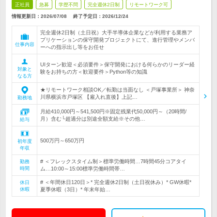
正社員
急募
学歴不問
完全週休2日制
リモートワーク可
情報更新日：2026/07/08
終了予定日：
2026/12/24
完全週休2日制（土日祝）大手半導体企業などが利用する業務ア
プリケーションの保守開発プロジェクトにて、進行管理やメンバ
仕事内容
ーへの指示出し等をお任せ
UIターン歓迎＜必須要件＞保守開発における何らかのリーダー経
対象と
験をお持ちの方＜歓迎要件＞Python等の知識
なる方
★リモートワーク相談OK／転勤は当面なし ＜戸塚事業所＞ 神奈
川県横浜市戸塚区 【雇入れ直後】上記…
勤務地
月給410,000円～541,500円※固定残業代50,000円～（20時間/
月）含む└超過分は別途全額支給※その他…
給与
500万円～650万円
初年度
年収
# ＜フレックスタイム制＞標準労働時間…7時間45分コアタイ
勤務
時間
ム…10:00～15:00標準労働時間帯…
# ＜年間休日120日＞* 完全週休2日制（土日祝休み）* GW休暇*
休日
休暇
夏季休暇（3日）* 年末年始…