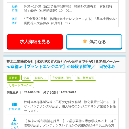
8:00～17:00（所定労働時間8時間）時間外労働有無：有休憩時
勤務
時間
間：60分【休憩時間帯】10：00…
* 完全週休2日制（休日は会社カレンダーによる）└基本土日休み*
休日
休暇
長岡花火大会休み（8月3日）* G…
求人詳細を見る
気になる
整水工業株式会社 | 水処理装置の設計から保守まで手がける老舗メーカー
≪京都≫【プラントエンジニア】※経験者歓迎／土日祝休み
正社員
急募
転勤なし
完全週休2日制
第二新卒歓迎
リモートワーク可
情報更新日：2026/04/28
終了予定日：
2026/10/26
飲料や半導体製造等に不可欠な純水精製・浄化装置に関わる、保
守・メンテナンスや設計、納入等のエンジニアリング業務をお任
仕事内容
せします。
【 将来の幹部候補を採用！】＜必須要件＞専修学校卒以上、施工
対象と
管理や設計、メンテナンスいずれかの実務経験が1年以上ある方
なる方