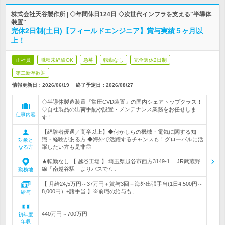
株式会社天谷製作所 | ◇年間休日124日 ◇次世代インフラを支える"半導体
装置"
完休2日制(土日)【フィールドエンジニア】賞与実績５ヶ月以
上！
正社員
職種未経験OK
急募
転勤なし
完全週休2日制
第二新卒歓迎
情報更新日：2026/06/19
終了予定日：
2026/08/27
◇半導体製造装置『常圧CVD装置』の国内シェアトップクラス！
◇自社製品の出荷手配や設置・メンテナンス業務をお任せしま
仕事内容
す！
【経験者優遇／高卒以上】◆何かしらの機械・電気に関する知
識・経験がある方 ◆海外で活躍するチャンスも！グローバルに活
対象と
躍したい方も是非◎
なる方
★転勤なし 【 越谷工場 】 埼玉県越谷市西方3149-1 …JR武蔵野
線「南越谷駅」よりバスで7…
勤務地
【 月給24,5万円～37万円＋賞与3回＋海外出張手当(1日4,500円～
8,000円）+諸手当 】※前職の給与も、…
給与
440万円～700万円
初年度
年収