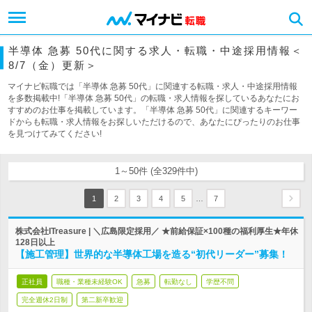
半導体 急募 50代に関する求人・転職・中途採用情報＜
8/7（金）更新＞
マイナビ転職では「半導体 急募 50代」に関連する転職・求人・中途採用情報
を多数掲載中!「半導体 急募 50代」の転職・求人情報を探しているあなたにお
すすめのお仕事を掲載しています。「半導体 急募 50代」に関連するキーワー
ドからも転職・求人情報をお探しいただけるので、あなたにぴったりのお仕事
を見つけてみてください!
1～50件 (全329件中)
…
1
2
3
4
5
7
株式会社ITreasure | ＼広島限定採用／ ★前給保証×100種の福利厚生★年休
128日以上
【施工管理】世界的な半導体工場を造る“初代リーダー”募集！
正社員
職種・業種未経験OK
急募
転勤なし
学歴不問
完全週休2日制
第二新卒歓迎