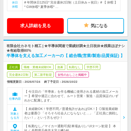
# 年間休日125日* 完全週休2日制（土日休み＋祝日）# 【 休暇 】
休日
休暇
* GW休暇* 夏季休暇* …
求人詳細を見る
気になる
有限会社カネモト精工 | ★半導体関連で業績好調★土日祝休★残業ほぼナシ
★有給取得80%
半導体を支える加工メーカーの【 総合職(営業/製造/品質保証) 】
正社員
職種・業種未経験OK
急募
転勤なし
学歴不問
完全週休2日制
第二新卒歓迎
女性のおしごと掲載中
情報更新日：2026/07/24
終了予定日：
2026/10/22
【 今注目の「半導体」を作る機械に使用される素材の加工メーカ
ー 】希望や適正に合わせて、ルート営業・製造・品質保証のいず
仕事内容
れかに配属します。
【 未経験OK！学歴不問／普通免許があればOK！】◎製造業経験
者は優遇◎ 「そろそろ社会人にならないと…」「正社員に挑戦し
対象と
たい！」という方もぜひ！
なる方
【 転勤なし／マイカー通勤可(駐車場あり)／UIターン歓迎 】 本
社／ 長野県千曲市大字八幡146…
勤務地