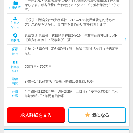
半導体製造・検査装置等に用いられる除振装置の機械設計をお任
せします。顧客仕様に合わせたカスタマイズや解析業務が中心で
仕事内容
す。
【必須：機械設計の実務経験、3D-CADの使用経験をお持ちの
対象と
方】ご経験を活かし、専門性を高めたい方を歓迎します。
なる方
東京支店 東京都千代田区東神田2-5-15 住友生命東神田ビル4F
【雇入れ直後】上記事業所 【変…
勤務地
月給: 245,000円～306,000円＋諸手当試用期間: 3ヶ月（待遇変更
なし）
給与
550万円～700万円
初年度
年収
勤務
9:00～17:15残業あり実働: 7時間15分休憩: 60分
時間
# 年間休日125日* 完全週休2日制（土日祝）* 夏季休暇3日* 年末
休日
休暇
年始休暇6日* 年間有給休暇…
求人詳細を見る
気になる