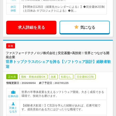
【年間休日125日（就業先カレンダーによる）】◆完全週休2日制
休日
休暇
（土日休み ※プロジェクトによる）◆祝…
求人詳細を見る
気になる
新着
ファスフォードテクノロジ株式会社 | 安定基盤×高技術！世界とつながる開
発企業
世界トップクラスのシェアを誇る【ソフトウェア設計】経験者歓
迎
正社員
職種・業種未経験OK
急募
転勤なし
完全週休2日制
情報更新日：2026/08/04
終了予定日：
2027/01/25
世界の半導体産業を支えるソフトウェア開発。大きく成長できる
環境で、技術力を磨けます。
仕事内容
【経験者大歓迎！】C言語を学んだ経験があれば、応募可能で
対象と
す。成長意欲のある方にはぴったりな職場です。
なる方