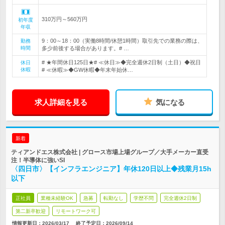
310万円～560万円
初年度
年収
9：00～18：00（実働8時間/休憩1時間）取引先での業務の際は、
勤務
時間
多少前後する場合があります。# …
# ★年間休日125日★# ≪休日≫◆完全週休2日制（土日）◆祝日
休日
休暇
# ≪休暇≫◆GW休暇◆年末年始休…
求人詳細を見る
気になる
新着
ティアンドエス株式会社 | グロース市場上場グループ／大手メーカー直受
注！半導体に強いSI
〈四日市〉【インフラエンジニア】年休120日以上◆残業月15h
以下
正社員
業種未経験OK
急募
転勤なし
学歴不問
完全週休2日制
第二新卒歓迎
リモートワーク可
情報更新日：2026/03/17
終了予定日：
2026/09/14