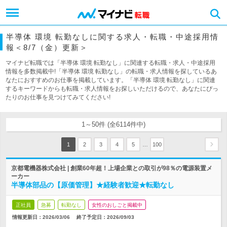
半導体 環境 転勤なしに関する求人・転職・中途採用情
報＜8/7（金）更新＞
マイナビ転職では「半導体 環境 転勤なし」に関連する転職・求人・中途採用
情報を多数掲載中!「半導体 環境 転勤なし」の転職・求人情報を探しているあ
なたにおすすめのお仕事を掲載しています。「半導体 環境 転勤なし」に関連
するキーワードからも転職・求人情報をお探しいただけるので、あなたにぴっ
たりのお仕事を見つけてみてください!
1～50件 (全6114件中)
…
1
2
3
4
5
100
京都電機器株式会社 | 創業60年超！上場企業との取引が98％の電源装置メ
ーカー
半導体部品の【原価管理】★経験者歓迎★転勤なし
正社員
急募
転勤なし
女性のおしごと掲載中
情報更新日：2026/03/06
終了予定日：
2026/09/03