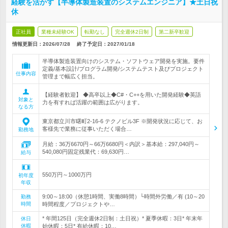
経験を活かす【半導体製造装置のシステムエンジニア】★土日祝
休
正社員
業種未経験OK
転勤なし
完全週休2日制
第二新卒歓迎
情報更新日：2026/07/28
終了予定日：
2027/01/18
半導体製造装置向けのシステム・ソフトウェア開発を実施。要件
定義/基本設計/プログラム開発/システムテスト及びプロジェクト
仕事内容
管理まで幅広く担当。
【経験者歓迎】 ◆高卒以上◆C#・C++を用いた開発経験◆英語
対象と
力を有すれば活躍の範囲は広がります。
なる方
東京都立川市曙町2-16-6 テクノビル3F ※開発状況に応じて、お
客様先で業務に従事いただく場合…
勤務地
月給：36万6670円～66万6680円＜内訳＞基本給：297,040円～
540,080円固定残業代：69,630円…
給与
550万円～1000万円
初年度
年収
9:00～18:00（休憩1時間、実働8時間）└時間外労働／有 (10～20
勤務
時間
時間程度／プロジェクトや…
* 年間125日（完全週休2日制：土日祝）* 夏季休暇：3日* 年末年
休日
休暇
始休暇：5日* 有給休暇：10…