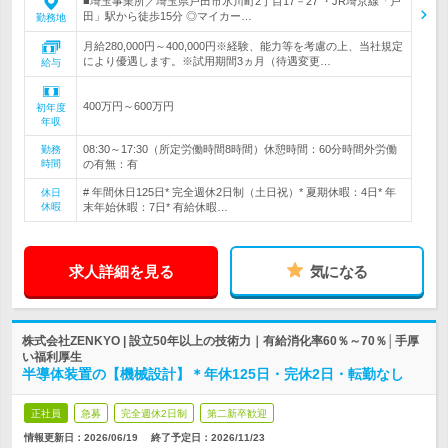
■埼玉事業所／埼玉県戸田市氷川町2丁目17－27 ・JR埼京線「戸
田」駅から徒歩15分 ◎マイカー…
勤務地
月給280,000円～400,000円※経験、能力等を考慮の上、当社規定
により優遇します。※試用期間3ヵ月（待遇変更…
給与
400万円～600万円
初年度
年収
08:30～17:30（所定労働時間8時間）休憩時間：60分時間外労働
勤務
時間
の有無：有
# 年間休日125日* 完全週休2日制（土日祝）* 夏期休暇：4日* 年
休日
休暇
末年始休暇：7日* 有給休暇…
求人詳細を見る
気になる
株式会社ZENKYO | 設立50年以上の技術力｜有給消化率60％～70％│手厚
い福利厚生
半導体装置の【機械設計】＊年休125日・完休2日・転勤なし
正社員
急募
完全週休2日制
第二新卒歓迎
情報更新日：2026/06/19
終了予定日：
2026/11/23