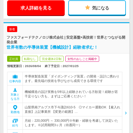
求人詳細を見る
気になる
新着
ファスフォードテクノロジ株式会社 | 安定基盤×高技術！世界とつながる開
発企業
世界有数の半導体装置【機械設計】経験者求む！
正社員
転勤なし
完全週休2日制
女性のおしごと掲載中
情報更新日：2026/08/04
終了予定日：
2027/01/25
半導体製造装置「ダイボンディング装置」の開発・設計に携わり
ます。最先端の技術を学びながら成長できる環境です
仕事内容
機械構造の設計実務を5年以上経験されている方歓迎！経験が若
対象と
干足りない方も、まずはご応募ください！
なる方
山梨県南アルプス市下今諏訪610-5 ◎マイカー通勤OK 【雇入れ
直後】上記事業所 【変更の範囲】…
勤務地
月給：220,000円 ～ 330,000円※年齢・経験を考慮して決定いた
します。※試用期間3ヶ月（待遇同一）
給与