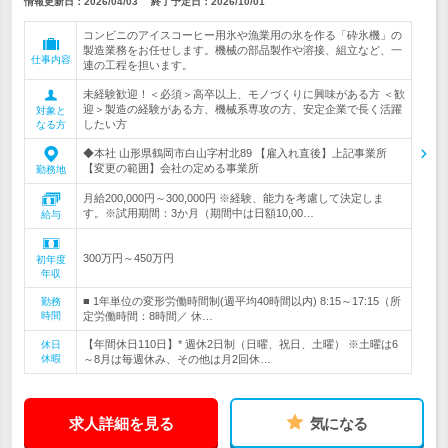
情報更新日：2026/04/03
終了予定日：
2026/10/01
コンビニのアイスコーヒー用氷や漁業用の氷を作る「砕氷機」の
製造業務をお任せします。機械の部品製作や溶接、組立など、一
仕事内容
連の工程を担います。
未経験歓迎！＜必須＞高卒以上、モノづくりに興味がある方 ＜歓
迎＞製造の経験がある方、機械系専攻の方、安定企業で長く活躍
対象と
したい方
なる方
◆本社 山形県鶴岡市白山字村北89 【雇入れ直後】上記事業所
【変更の範囲】会社の定める事業所
勤務地
月給200,000円～300,000円 ※経験、能力を考慮して決定しま
す。※試用期間：3か月（期間中は日額10,00…
給与
300万円～450万円
初年度
年収
■ 1年単位の変形労働時間制(週平均40時間以内) 8:15～17:15（所
勤務
時間
定労働時間：8時間／ 休…
【年間休日110日】* 週休2日制（日曜、祝日、土曜） ※土曜は6
休日
休暇
～8月は毎週休み、その他は月2回休…
求人詳細を見る
気になる