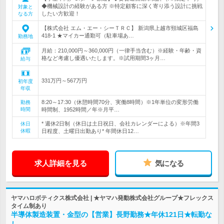
◆機械設計の経験がある方 ※特定顧客に深く寄り添う設計に挑戦
対象と
したい方歓迎！
なる方
【株式会社 エム・エー・シーＴＲＣ】 新潟県上越市頸城区福島
418-1 ★マイカー通勤可（駐車場あ…
勤務地
月給：210,000円～360,000円（一律手当含む）※経験・年齢・資
格など考慮し優遇いたします。※試用期間3ヶ月…
給与
331万円～567万円
初年度
年収
8:20～17:30（休憩時間70分、実働8時間）※1年単位の変形労働
勤務
時間
時間制、1952時間／年※月平…
* 週休2日制（休日は土日祝日、会社カレンダーによる）※年間3
休日
休暇
日程度、土曜日出勤あり* 年間休日12…
求人詳細を見る
気になる
ヤマハロボティクス株式会社 | ★ヤマハ発動株式会社グループ★フレックス
タイム制あり
半導体製造装置・金型の【営業】長野勤務★年休121日★転勤な