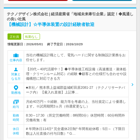
テクノデザイン株式会社 | 経済産業省「地域未来牽引企業」認定！◆風通し
の良い社風
【機械設計】☆半導体装置の設計経験者歓迎
正社員
転勤なし
情報更新日：2026/05/01
終了予定日：
2026/10/29
当社の機械設計職として、電気ハードに関する制御設計業務をお
任せします。
仕事内容
【20代～40代活躍中！】◆半導体後工程設備（高速搬送・液体処
理・クリーンルーム対応）の経験 ◆顧客との仕様打ち合わせや設
対象と
備構想に対応できる方
なる方
■本社／ 熊本県上益城郡益城町田原2081-27 （テクノリサーチパ
ーク内） 【雇入れ直後】上記事…
勤務地
月給40万円～※経験、能力等を考慮の上、当社規定により優遇し
ます。※試用期間3ヵ月（待遇変更なし）
給与
8:30～17:30 （所定労働時間：8時間0分）休憩時間：60分時間外
勤務
時間
労働有無：有
# 年間休日114日* 完全週休2日制* 年間有給休暇：5日～（下限日
休日
休暇
数は入社直後の付与日数）* G…