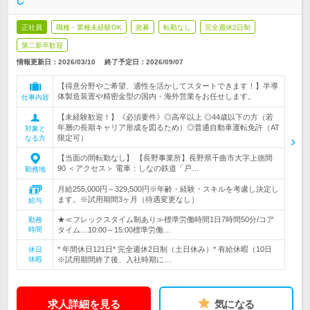
し
正社員
職種・業種未経験OK
急募
転勤なし
完全週休2日制
第二新卒歓迎
情報更新日：2026/03/10
終了予定日：
2026/09/07
【得意分野やご希望、適性を活かしてスタートできます！】半導
体製造装置や精密金型の国内・海外営業をお任せします。
仕事内容
【未経験歓迎！】《必須要件》◎高卒以上 ◎44歳以下の方（若
年層の長期キャリア形成を図るため）◎普通自動車運転免許（AT
対象と
限定可）
なる方
【当面の間転勤なし】 【長野事業所】長野県千曲市大字上徳間
90 ＜アクセス＞ 電車：しなの鉄道「戸…
勤務地
月給255,000円～329,500円※年齢・経験・スキルを考慮し決定し
ます。※試用期間3ヶ月（待遇変更なし）
給与
★≪フレックスタイム制あり≫標準労働時間1日7時間50分/コア
勤務
時間
タイム…10:00～15:00標準労働…
* 年間休日121日* 完全週休2日制（土日休み）* 有給休暇（10日
休日
休暇
※試用期間終了後、入社時期に…
求人詳細を見る
気になる