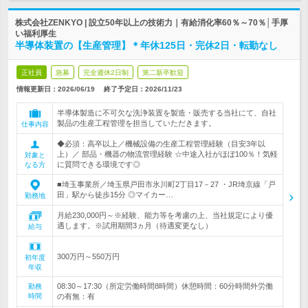
株式会社ZENKYO | 設立50年以上の技術力｜有給消化率60％～70％│手厚
い福利厚生
半導体装置の【生産管理】＊年休125日・完休2日・転勤なし
正社員
急募
完全週休2日制
第二新卒歓迎
情報更新日：2026/06/19
終了予定日：
2026/11/23
半導体製造に不可欠な洗浄装置を製造・販売する当社にて、自社
製品の生産工程管理を担当していただきます。
仕事内容
◆必須：高卒以上／機械設備の生産工程管理経験（目安3年以
上）／ 部品・機器の物流管理経験 ☆中途入社がほぼ100％！気軽
対象と
に質問できる環境です◎
なる方
■埼玉事業所／埼玉県戸田市氷川町2丁目17－27 ・JR埼京線「戸
田」駅から徒歩15分 ◎マイカー…
勤務地
月給230,000円～※経験、能力等を考慮の上、当社規定により優
遇します。※試用期間3ヵ月（待遇変更なし）
給与
300万円～550万円
初年度
年収
08:30～17:30（所定労働時間8時間）休憩時間：60分時間外労働
勤務
時間
の有無：有