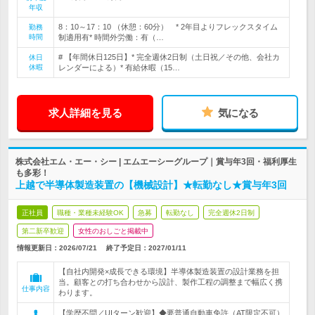
年収
8：10～17：10 （休憩：60分） * 2年目よりフレックスタイム
勤務
時間
制適用有* 時間外労働：有（…
# 【年間休日125日】* 完全週休2日制（土日祝／その他、会社カ
休日
休暇
レンダーによる）* 有給休暇（15…
求人詳細を見る
気になる
株式会社エム・エー・シー | エムエーシーグループ｜賞与年3回・福利厚生
も多彩！
上越で半導体製造装置の【機械設計】★転勤なし★賞与年3回
正社員
職種・業種未経験OK
急募
転勤なし
完全週休2日制
第二新卒歓迎
女性のおしごと掲載中
情報更新日：2026/07/21
終了予定日：
2027/01/11
【自社内開発×成長できる環境】半導体製造装置の設計業務を担
当。顧客との打ち合わせから設計、製作工程の調整まで幅広く携
仕事内容
わります。
【学歴不問／UIターン歓迎】◆要普通自動車免許（AT限定不可）