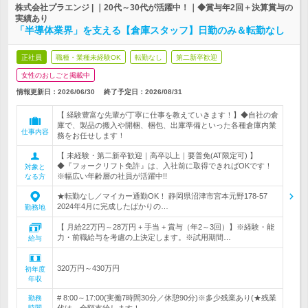
株式会社プラエンジ | ｜20代～30代が活躍中！｜◆賞与年2回＋決算賞与の
実績あり
「半導体業界」を支える【倉庫スタッフ】日勤のみ＆転勤なし
正社員
職種・業種未経験OK
転勤なし
第二新卒歓迎
女性のおしごと掲載中
情報更新日：2026/06/30
終了予定日：
2026/08/31
【 経験豊富な先輩が丁寧に仕事を教えていきます！】◆自社の倉
庫で、製品の搬入や開梱、梱包、出庫準備といった各種倉庫内業
仕事内容
務をお任せします！
【 未経験・第二新卒歓迎｜高卒以上｜要普免(AT限定可) 】
◆『フォークリフト免許』は、入社前に取得できればOKです！
対象と
※幅広い年齢層の社員が活躍中!!
なる方
★転勤なし／マイカー通勤OK！ 静岡県沼津市宮本元野178-57
2024年4月に完成したばかりの…
勤務地
【 月給22万円～28万円 + 手当 + 賞与（年2～3回）】※経験・能
力・前職給与を考慮の上決定します。※試用期間…
給与
320万円～430万円
初年度
年収
# 8:00～17:00(実働7時間30分／休憩90分)※多少残業あり(★残業
勤務
時間