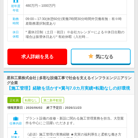
480万円～1000万円
初年度
年収
09:00～17:30(休憩60分)実働7時間30分時間外労働有無：有※時
勤務
時間
差勤務選択制度あり
* 週休2日制（土日・祝日）※会社カレンダーによる※休日出勤の
休日
休暇
場合は振替休日あり* 有給休暇（入社時…
求人詳細を見る
気になる
星和工業株式会社 | 多彩な設備工事で社会を支えるインフラエンジニアリン
グ企業
【施工管理】経験を活かす×賞与7.0カ月実績×転勤なしの好環境
正社員
転勤なし
第二新卒歓迎
情報更新日：2026/06/02
終了予定日：
2026/11/23
プラント設備の改修・新設に関わる施工管理業務を担当。大型案
件を中心にご活躍いただきます。
仕事内容
《必須》施工管理の実務経験 ★充実の福利厚生と柔軟な働き方
対象と