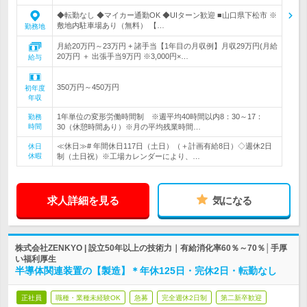
◆転勤なし ◆マイカー通勤OK ◆UIターン歓迎 ■山口県下松市 ※
敷地内駐車場あり（無料） 【…
勤務地
月給20万円～23万円 + 諸手当【1年目の月収例】月収29万円(月給
20万円 ＋ 出張手当9万円 ※3,000円×…
給与
350万円～450万円
初年度
年収
1年単位の変形労働時間制 ※週平均40時間以内8：30～17：
勤務
時間
30（休憩時間あり）※月の平均残業時間…
≪休日≫# 年間休日117日（土日）（＋計画有給8日）◇週休2日
休日
休暇
制（土日祝）※工場カレンダーにより、…
求人詳細を見る
気になる
株式会社ZENKYO | 設立50年以上の技術力｜有給消化率60％～70％│手厚
い福利厚生
半導体関連装置の【製造】＊年休125日・完休2日・転勤なし
正社員
職種・業種未経験OK
急募
完全週休2日制
第二新卒歓迎