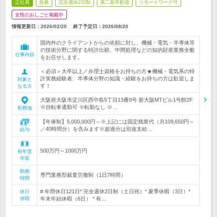
正社員
急募
完全週休2日制
第二新卒歓迎
リモートワーク可
女性のおしごと掲載中
情報更新日：2026/02/20
終了予定日：
2026/08/20
国内外のクライアントからの依頼に対し、機械・電気・半導体等
の技術分野に関する特許出願、中間処理などの知的財産業務全般
仕事内容
をお任せします。
＜必須＞大卒以上／弁理士資格をお持ちの方★機械・電気系の特
許実務経験者、半導体分野の知識・経験をお持ちの方は歓迎しま
対象と
す！
なる方
大阪府大阪市淀川区西中島5丁目13番9号 新大阪MTビル1号館2F
※自転車通勤可 ※転勤なし ※…
勤務地
【年俸制】5,000,000円～※上記には固定残業代（月109,650円～
／40時間分）を含みます※超過分は別途支給…
給与
500万円～1000万円
初年度
年収
勤務
専門業務型裁量労働制（1日7時間）
時間
# 年間休日121日* 完全週休2日制（土日祝）* 夏季休暇（3日）*
休日
休暇
年末年始休暇（6日） * 有…