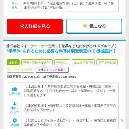
# 年間休日125日* 完全週休2日制（土日祝）* 夏期休暇：4日* 年
休日
休暇
末年始休暇：7日* 有給休暇…
求人詳細を見る
気になる
株式会社ワイ・デー・ケー九州 | 【 世界をまたにかけるYDKグループ 】
"半導体"を作るために必要な半導体製造装置の【 機械設計 】
正社員
職種・業種未経験OK
転勤なし
完全週休2日制
第二新卒歓迎
リモートワーク可
女性のおしごと掲載中
情報更新日：2026/04/21
終了予定日：
2026/10/19
【 上流工程 】半導体製造装置に関する機械・機構設計（改良・
新型開発など）｜◎打ち合わせ・設計・試運転まで完成まで一貫
仕事内容
して携わります
【 未経験歓迎 】■高卒以上・要普通免許 ■機械・電気系学部卒の
対象と
方は知識を活かせます
なる方
【 転勤なし＆マイカー通勤OK 】 ＜ 佐賀本社 ＞ 佐賀県三養基郡
基山町大字小倉34-4 ＜ 熊…
勤務地