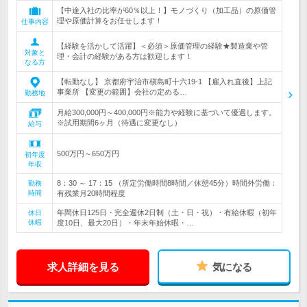
【中途入社の比率が60％以上！】モノづくり（加工品）の原価管
理や原価計算をお任せします！
仕事内容
【経験を活かして活躍】＜必須＞原価管理の経験★製造業や管
対象と
理・会計の経験がある方は歓迎します！
なる方
【転勤なし】 京都府宇治市槇島町十六19-1 【雇入れ直後】上記
事業所 【変更の範囲】会社の定める…
勤務地
月給300,000円～400,000円※能力や経験に基づいて優遇します。
※試用期間6ヶ月（待遇に変更なし）
給与
500万円～650万円
初年度
年収
8：30 ～ 17：15 （所定労働時間8時間／休憩45分）時間外労働：
勤務
時間
有残業月20時間程度
年間休日125日・完全週休2日制（土・日・祝）・有給休暇（初年
休日
休暇
度10日、最大20日）・年末年始休暇・…
求人詳細を見る
気になる