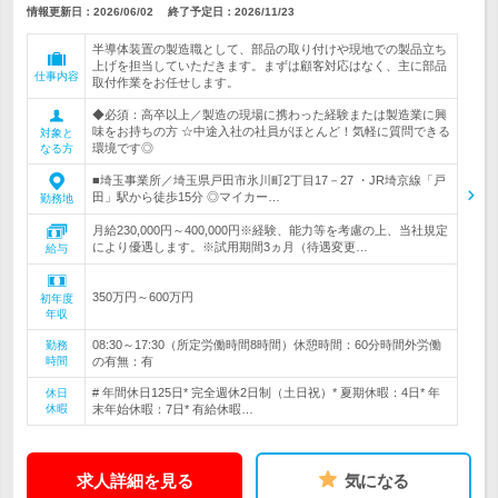
情報更新日：2026/06/02
終了予定日：
2026/11/23
半導体装置の製造職として、部品の取り付けや現地での製品立ち
上げを担当していただきます。まずは顧客対応はなく、主に部品
仕事内容
取付作業をお任せします。
◆必須：高卒以上／製造の現場に携わった経験または製造業に興
味をお持ちの方 ☆中途入社の社員がほとんど！気軽に質問できる
対象と
環境です◎
なる方
■埼玉事業所／埼玉県戸田市氷川町2丁目17－27 ・JR埼京線「戸
田」駅から徒歩15分 ◎マイカー…
勤務地
月給230,000円～400,000円※経験、能力等を考慮の上、当社規定
により優遇します。※試用期間3ヵ月（待遇変更…
給与
350万円～600万円
初年度
年収
08:30～17:30（所定労働時間8時間）休憩時間：60分時間外労働
勤務
時間
の有無：有
# 年間休日125日* 完全週休2日制（土日祝）* 夏期休暇：4日* 年
休日
休暇
末年始休暇：7日* 有給休暇…
求人詳細を見る
気になる