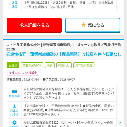
【年間休日110日】* 週休2日制（日曜、祝日、土曜） ※土曜は6
休日
休暇
～8月は毎週休み、その他は月2回休…
求人詳細を見る
気になる
コトヒラ工業株式会社 | 長野県東御市勤務／I・Uターンも歓迎／残業月平均
12.2h
安定性抜群！環境衛生機器の【商品開発】☆転居を伴う転勤なし
正社員
業種未経験OK
急募
転勤なし
第二新卒歓迎
女性のおしごと掲載中
情報更新日：2026/03/10
終了予定日：
2026/09/07
自社製品の開発全般を担当！「こんな製品を創りたい」というア
イデアの企画・立案から携われる！将来は開発部門の中核メンバ
仕事内容
ーとして活躍いただきます
【定着率90%以上！平均勤続年数19.5年】◆製品の企画、開発の
経験(業界不問)◆理系学科卒業の方(分野不問)<年間休日120日程
対象と
度/3LDKの家族寮もあり>
なる方
長野県東御市滋野乙1320 《Uターン・Iターン歓迎/マイカー通勤
OK》 ※上田市、千曲市、佐久市…