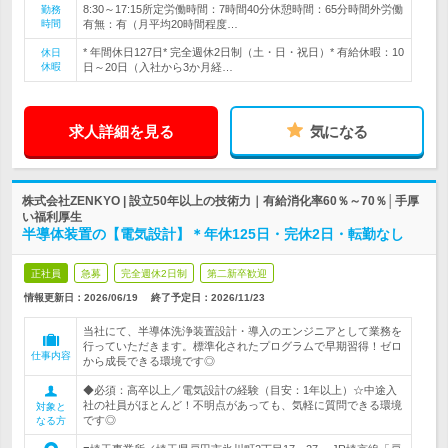
8:30～17:15所定労働時間：7時間40分休憩時間：65分時間外労働
勤務
時間
有無：有（月平均20時間程度…
* 年間休日127日* 完全週休2日制（土・日・祝日）* 有給休暇：10
休日
休暇
日～20日（入社から3か月経…
求人詳細を見る
気になる
株式会社ZENKYO | 設立50年以上の技術力｜有給消化率60％～70％│手厚
い福利厚生
半導体装置の【電気設計】＊年休125日・完休2日・転勤なし
正社員
急募
完全週休2日制
第二新卒歓迎
情報更新日：2026/06/19
終了予定日：
2026/11/23
当社にて、半導体洗浄装置設計・導入のエンジニアとして業務を
行っていただきます。標準化されたプログラムで早期習得！ゼロ
仕事内容
から成長できる環境です◎
◆必須：高卒以上／電気設計の経験（目安：1年以上）☆中途入
社の社員がほとんど！不明点があっても、気軽に質問できる環境
対象と
です◎
なる方