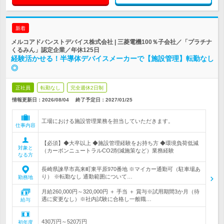
新着
メルコアドバンストデバイス株式会社 | 三菱電機100％子会社／「プラチナ
くるみん」認定企業／年休125日
経験活かせる！半導体デバイスメーカーで【施設管理】転勤なし
◎
正社員
転勤なし
完全週休2日制
情報更新日：2026/08/04
終了予定日：
2027/01/25
工場における施設管理業務を担当していただきます。
仕事内容
【必須】◆大卒以上 ◆施設管理経験をお持ち方 ◆環境負荷低減
対象と
（カーボンニュートラルCO2削減施策など）業務経験
なる方
長崎県諫早市高来町東平原970番地 ※マイカー通勤可（駐車場あ
り） ※転勤なし 通勤範囲について…
勤務地
月給260,000円～320,000円 ＋ 手当 ＋ 賞与※試用期間3か月（待
遇に変更なし）※社内試験に合格し一般職…
給与
430万円～520万円
初年度