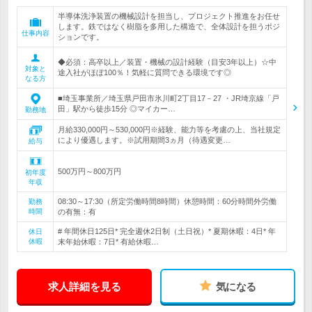
半導体洗浄装置の機械設計を担当し、プロジェクト推進をお任せ
します。鉄ではなく樹脂を多用した構造で、全体設計を担うポジ
仕事内容
ションです。
◆必須：高卒以上／装置・機械の設計経験（目安3年以上）☆中
対象と
途入社がほぼ100％！気軽に質問できる環境です◎
なる方
■埼玉事業所／埼玉県戸田市氷川町2丁目17－27 ・JR埼京線「戸
田」駅から徒歩15分 ◎マイカー…
勤務地
月給330,000円～530,000円※経験、能力等を考慮の上、当社規定
により優遇します。※試用期間3ヵ月（待遇変更…
給与
500万円～800万円
初年度
年収
08:30～17:30（所定労働時間8時間）休憩時間：60分時間外労働
勤務
時間
の有無：有
# 年間休日125日* 完全週休2日制（土日祝）* 夏期休暇：4日* 年
休日
休暇
末年始休暇：7日* 有給休暇…
求人詳細を見る
気になる