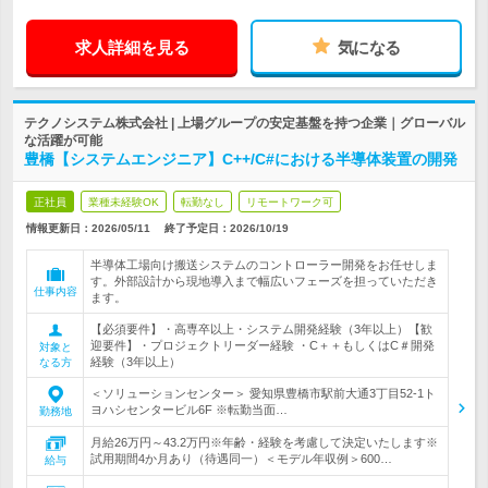
求人詳細を見る
気になる
テクノシステム株式会社 | 上場グループの安定基盤を持つ企業｜グローバル
な活躍が可能
豊橋【システムエンジニア】C++/C#における半導体装置の開発
正社員
業種未経験OK
転勤なし
リモートワーク可
情報更新日：2026/05/11
終了予定日：
2026/10/19
半導体工場向け搬送システムのコントローラー開発をお任せしま
す。外部設計から現地導入まで幅広いフェーズを担っていただき
仕事内容
ます。
【必須要件】・高専卒以上・システム開発経験（3年以上）【歓
迎要件】・プロジェクトリーダー経験 ・C＋＋もしくはC＃開発
対象と
経験（3年以上）
なる方
＜ソリューションセンター＞ 愛知県豊橋市駅前大通3丁目52-1ト
ヨハシセンタービル6F ※転勤当面…
勤務地
月給26万円～43.2万円※年齢・経験を考慮して決定いたします※
試用期間4か月あり（待遇同一）＜モデル年収例＞600…
給与