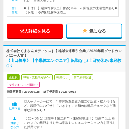
代は、全額支給します！…
# 【 休日 】週休2日制(土日休み)※年5～6回程度の土曜営業あり#
休日
休暇
【 休暇 】GW休暇夏季休暇…
求人詳細を見る
気になる
株式会社くまさんメディクス | 【 地域未来牽引企業／2020年度グッドカン
パニー大賞 】
《山口募集》【半導体エンジニア】転勤なし/土日祝休み/未経験
OK
正社員
職種・業種未経験OK
転勤なし
第二新卒歓迎
女性のおしごと掲載中
情報更新日：2026/07/28
終了予定日：
2026/09/14
◎大手メーカーにて、半導体製造装置の組立や設置・据え付けな
ど、段階的にお任せしていきます。※初めは部品チェックなど簡
仕事内容
単な業務から！
【 20～30代が活躍中！第二新卒・未経験歓迎！】◎高卒以上 ※
これまでの経歴よりも学ぶ意欲やコミュニケーション力を重視し
対象と
た採用です！
なる方