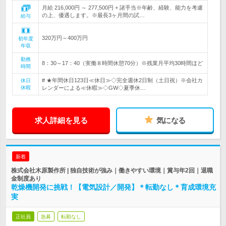
月給 216,000円 ～ 277,500円 + 諸手当※年齢、経験、能力を考慮
の上、優遇します。※最長3ヶ月間の試…
給与
320万円～400万円
初年度
年収
勤務
8：30～17：40（実働８時間休憩70分）※残業月平均30時間ほど
時間
# ★年間休日123日≪休日≫◇完全週休2日制（土日祝）※会社カ
休日
休暇
レンダーによる≪休暇≫◇GW◇夏季休…
求人詳細を見る
気になる
新着
株式会社木原製作所 | 独自技術が強み｜働きやすい環境｜賞与年2回｜退職
金制度あり
乾燥機開発に挑戦！【電気設計／開発】＊転勤なし＊育成環境充
実
正社員
急募
転勤なし