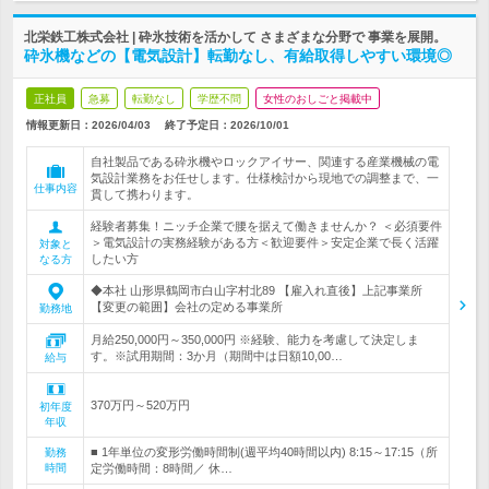
北栄鉄工株式会社 | 砕氷技術を活かして さまざまな分野で 事業を展開。
砕氷機などの【電気設計】転勤なし、有給取得しやすい環境◎
正社員
急募
転勤なし
学歴不問
女性のおしごと掲載中
情報更新日：2026/04/03
終了予定日：
2026/10/01
自社製品である砕氷機やロックアイサー、関連する産業機械の電
気設計業務をお任せします。仕様検討から現地での調整まで、一
仕事内容
貫して携わります。
経験者募集！ニッチ企業で腰を据えて働きませんか？ ＜必須要件
＞電気設計の実務経験がある方＜歓迎要件＞安定企業で長く活躍
対象と
したい方
なる方
◆本社 山形県鶴岡市白山字村北89 【雇入れ直後】上記事業所
【変更の範囲】会社の定める事業所
勤務地
月給250,000円～350,000円 ※経験、能力を考慮して決定しま
す。※試用期間：3か月（期間中は日額10,00…
給与
370万円～520万円
初年度
年収
■ 1年単位の変形労働時間制(週平均40時間以内) 8:15～17:15（所
勤務
時間
定労働時間：8時間／ 休…