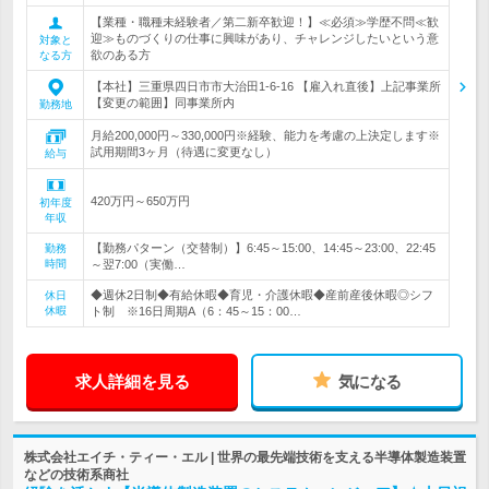
【業種・職種未経験者／第二新卒歓迎！】≪必須≫学歴不問≪歓
迎≫ものづくりの仕事に興味があり、チャレンジしたいという意
対象と
欲のある方
なる方
【本社】三重県四日市市大治田1-6-16 【雇入れ直後】上記事業所
【変更の範囲】同事業所内
勤務地
月給200,000円～330,000円※経験、能力を考慮の上決定します※
試用期間3ヶ月（待遇に変更なし）
給与
420万円～650万円
初年度
年収
【勤務パターン（交替制）】6:45～15:00、14:45～23:00、22:45
勤務
時間
～翌7:00（実働…
◆週休2日制◆有給休暇◆育児・介護休暇◆産前産後休暇◎シフ
休日
休暇
ト制 ※16日周期A（6：45～15：00…
求人詳細を見る
気になる
株式会社エイチ・ティー・エル | 世界の最先端技術を支える半導体製造装置
などの技術系商社