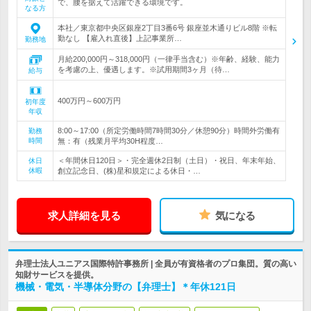
で、腰を据えて活躍できる環境です。
なる方
本社／東京都中央区銀座2丁目3番6号 銀座並木通りビル8階 ※転
勤なし 【雇入れ直後】上記事業所…
勤務地
月給200,000円～318,000円（一律手当含む）※年齢、経験、能力
を考慮の上、優遇します。※試用期間3ヶ月（待…
給与
400万円～600万円
初年度
年収
8:00～17:00（所定労働時間7時間30分／休憩90分）時間外労働有
勤務
時間
無：有（残業月平均30H程度…
＜年間休日120日＞・完全週休2日制（土日）・祝日、年末年始、
休日
休暇
創立記念日、(株)星和規定による休日・…
求人詳細を見る
気になる
弁理士法人ユニアス国際特許事務所 | 全員が有資格者のプロ集団。質の高い
知財サービスを提供。
機械・電気・半導体分野の【弁理士】＊年休121日