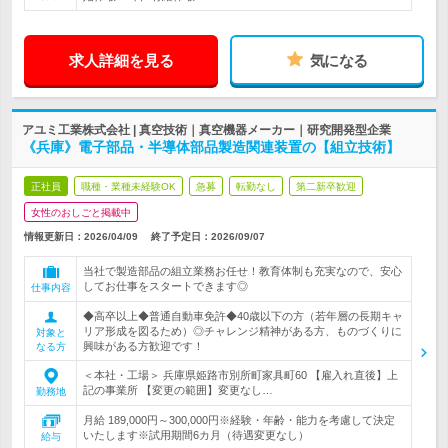
求人詳細を見る
気になる
アユミ工業株式会社 | 真空技術｜真空機器メーカー｜研究開発型企業
《兵庫》電子部品・半導体部品製造関連装置の【組立技術】
正社員
職種・業種未経験OK
急募
転勤なし
第二新卒歓迎
女性のおしごと掲載中
情報更新日：2026/04/09
終了予定日：
2026/09/07
当社で製造部品の組立業務お任せ！教育体制も充実なので、安心
してお仕事をスタートできます◎
仕事内容
◆高卒以上◆普通自動車免許◆40歳以下の方（若年層の長期キャ
リア形成を図るため）◎チャレンジ精神がある方、ものづくりに
対象と
興味がある方歓迎です！
なる方
＜本社・工場＞ 兵庫県姫路市別所町家具町60 【雇入れ直後】上
記の事業所 【変更の範囲】変更なし…
勤務地
月給 189,000円～300,000円※経験・年齢・能力を考慮して決定
いたします※試用期間6カ月（待遇変更なし）
給与