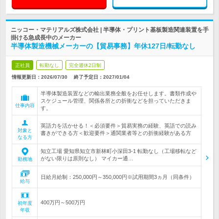
ニッコー・マテリアルズ株式会社 | 半導体・プリント基板製造関連装置を手
掛ける急成長中のメーカー
半導体製造機械メーカーの【貿易事務】年休127日/転勤なし
正社員
転勤なし
完全週休2日制
情報更新日：2026/07/30
終了予定日：
2027/01/04
半導体製造装置などの輸出業務全般をお任せします。書類作成や
スケジュール管理、関係各所との折衝などを担っていただきま
仕事内容
す。
英語力を活かせる！＜必須要件＞貿易実務の経験、英語での読み
対象と
書きができる方＜歓迎要件＞通関業者等との折衝経験がある方
なる方
知立工場 愛知県知立市新林町小深田3-1 転勤なし（工場移転など
がない限りは原則なし） マイカー通…
勤務地
日給月給制：250,000円～350,000円※試用期間3ヵ月（同条件）
給与
400万円～500万円
初年度
年収