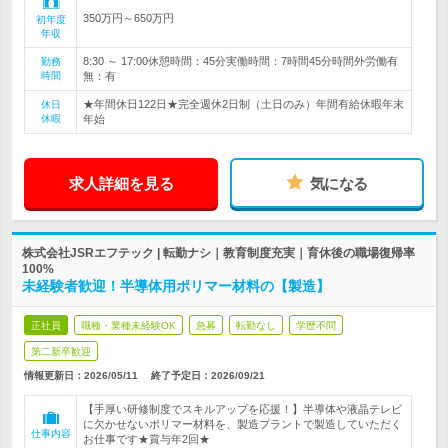
350万円～650万円
初年度
年収
8:30 ～ 17:00休憩時間：45分実働時間：7時間45分時間外労働有
勤務
時間
無：有
★年間休日122日★完全週休2日制（土日のみ）年間有給休暇年末
休日
休暇
年始
求人詳細を見る
気になる
株式会社JSRエフテック | 転勤ナシ｜教育制度充実｜育休後の職場復帰率
100%
未経験者歓迎！半導体用ポリマー材料の【製造】
正社員
職種・業種未経験OK
急募
転勤なし
学歴不問
第二新卒歓迎
情報更新日：2026/05/11
終了予定日：
2026/09/21
【手厚い研修制度でスキルアップを応援！】半導体や液晶テレビ
に欠かせないポリマー材料を、製造プラントで製造していただく
仕事内容
お仕事です★賞与年2回★