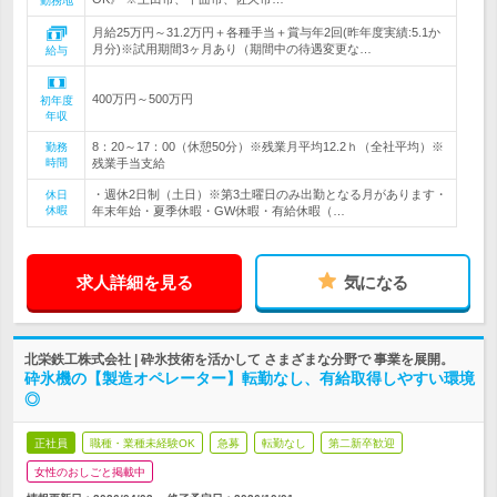
勤務地
月給25万円～31.2万円＋各種手当＋賞与年2回(昨年度実績:5.1か
月分)※試用期間3ヶ月あり（期間中の待遇変更な…
給与
400万円～500万円
初年度
年収
8：20～17：00（休憩50分）※残業月平均12.2ｈ（全社平均）※
勤務
時間
残業手当支給
・週休2日制（土日）※第3土曜日のみ出勤となる月があります・
休日
休暇
年末年始・夏季休暇・GW休暇・有給休暇（…
求人詳細を見る
気になる
北栄鉄工株式会社 | 砕氷技術を活かして さまざまな分野で 事業を展開。
砕氷機の【製造オペレーター】転勤なし、有給取得しやすい環境
◎
正社員
職種・業種未経験OK
急募
転勤なし
第二新卒歓迎
女性のおしごと掲載中