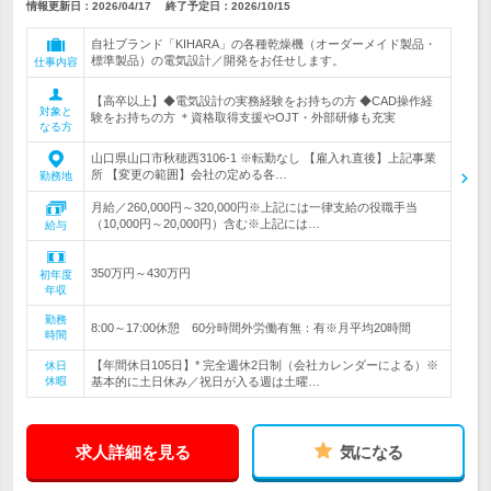
情報更新日：2026/04/17
終了予定日：
2026/10/15
自社ブランド「KIHARA」の各種乾燥機（オーダーメイド製品・
標準製品）の電気設計／開発をお任せします。
仕事内容
【高卒以上】◆電気設計の実務経験をお持ちの方 ◆CAD操作経
対象と
験をお持ちの方 ＊資格取得支援やOJT・外部研修も充実
なる方
山口県山口市秋穂西3106-1 ※転勤なし 【雇入れ直後】上記事業
所 【変更の範囲】会社の定める各…
勤務地
月給／260,000円～320,000円※上記には一律支給の役職手当
（10,000円～20,000円）含む※上記には…
給与
350万円～430万円
初年度
年収
勤務
8:00～17:00休憩 60分時間外労働有無：有※月平均20時間
時間
【年間休日105日】* 完全週休2日制（会社カレンダーによる）※
休日
休暇
基本的に土日休み／祝日が入る週は土曜…
求人詳細を見る
気になる