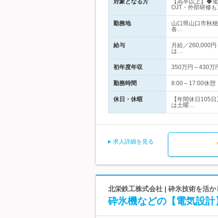
対象となる方
【高卒以上】◆電
OJT・外部研修
勤務地
山口県山口市秋穂
各…
給与
月給／260,000
は…
初年度年収
350万円～430万
勤務時間
8:00～17:0
休日・休暇
【年間休日105
は土曜…
求人詳細を見る
北栄鉄工株式会社 | 砕氷技術を活
砕氷機などの【電気設計