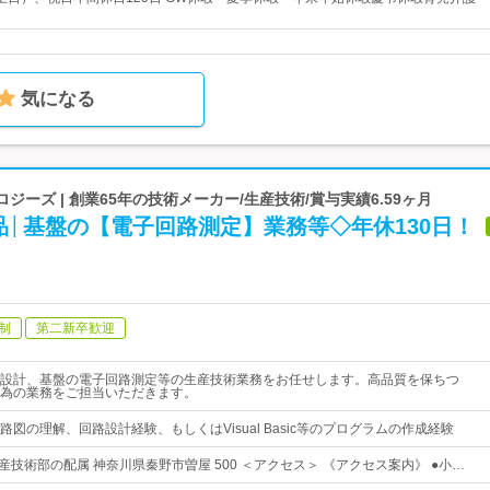
気になる
ジーズ | 創業65年の技術メーカー/生産技術/賞与実績6.59ヶ月
品│基盤の【電子回路測定】業務等◇年休130日！
制
第二新卒歓迎
設計、基盤の電子回路測定等の生産技術業務をお任せします。高品質を保ちつ
為の業務をご担当いただきます。
図の理解、回路設計経験、もしくはVisual Basic等のプログラムの作成経験
産技術部の配属 神奈川県秦野市曽屋 500 ＜アクセス＞ 《アクセス案内》 ●小…