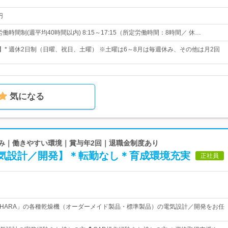
円
労働時間制(週平均40時間以内) 8:15～17:15（所定労働時間：8時間／ 休…
日】* 週休2日制（日曜、祝日、土曜） ※土曜は6～8月は毎週休み、その他は月2回
気になる
強み｜働きやすい環境｜賞与年2回｜退職金制度あり
気設計／開発】＊転勤なし＊育成環境充実
正社員
IHARA」の各種乾燥機（オーダーメイド製品・標準製品）の電気設計／開発をお任