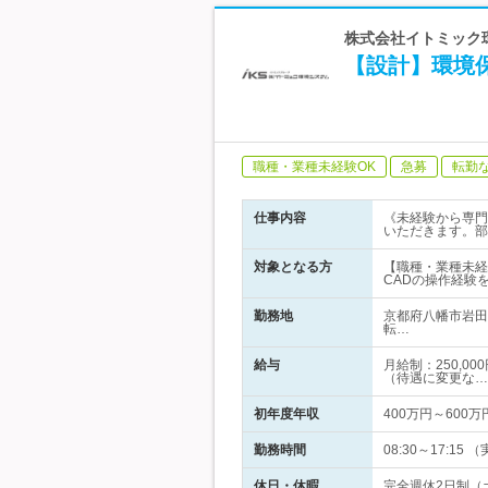
株式会社イトミック
【設計】環境
職種・業種未経験OK
急募
転勤
仕事内容
《未経験から専門
いただきます。部
対象となる方
【職種・業種未経
CADの操作経験
勤務地
京都府八幡市岩田
転…
給与
月給制：250,0
（待遇に変更な…
初年度年収
400万円～600万
勤務時間
08:30～17:
休日・休暇
完全週休2日制（