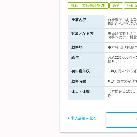
職種・業種未経験OK
急募
転勤
仕事内容
自社製品である砕
検討から現地での
対象となる方
未経験者歓迎！ニ
お持ちの方、機電
勤務地
◆本社 山形県鶴
給与
月給220,000
額10,00…
初年度年収
300万円～500万
勤務時間
■ 1年単位の変形
休日・休暇
【年間休日108
休…
求人詳細を見る