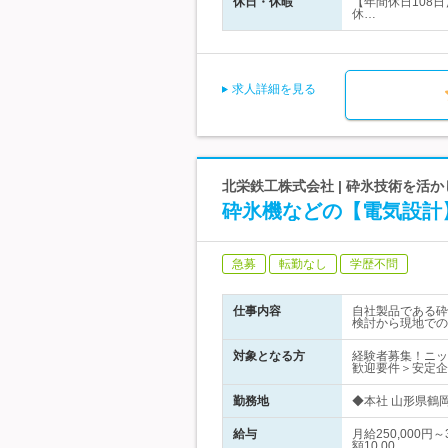
休日・休暇
【年間休日108
休…
求人詳細を見る
北栄鉄工株式会社 | 砕氷技術を活
砕氷機などの【電気設計
急募
転勤なし
学歴不問
仕事内容
自社製品である砕
検討から現地での
対象となる方
経験者募集！ニッ
歓迎要件＞安定企
勤務地
◆本社 山形県鶴
給与
月給250,000
額10,00…