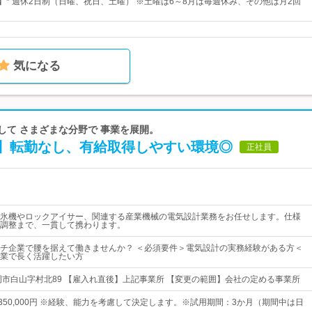
日】* 週休2日制（日曜、祝日、土曜） ※土曜は6～8月は毎週休み、その他は月2回
気になる
かして さまざまな分野で 事業を展開。
】転勤なし、有給取得しやすい環境◎
正社員
氷機やロックアイサー、関連する産業機械の電気設計業務をお任せします。仕様
調整まで、一貫して携わります。
チ企業で腰を据えて働きませんか？ ＜必須要件＞電気設計の実務経験がある方＜
業で長く活躍したい方
岡市白山字村北89 【雇入れ直後】上記事業所 【変更の範囲】会社の定める事業所
円～350,000円 ※経験、能力を考慮して決定します。※試用期間：3か月（期間中は日