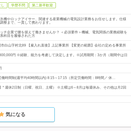
なし
学歴不問
第二新卒歓迎
氷機やロックアイサー、関連する産業機械の電気設計業務をお任せします。仕様
調整まで、一貫して携わります。
ッチ企業で腰を据えて働きませんか？ ＜必須要件＞機械、電気関係の業務経験を
系科目を履修された方
岡市白山字村北89 【雇入れ直後】上記事業所 【変更の範囲】会社の定める事業所
円～300,000円 ※経験、能力を考慮して決定します。※試用期間：3か月（期間中は日
円
労働時間制(週平均40時間以内) 8:15～17:15（所定労働時間：8時間／ 休…
日】* 週休2日制（日曜、祝日、土曜） ※土曜は6～8月は毎週休み、その他は月2回
気になる