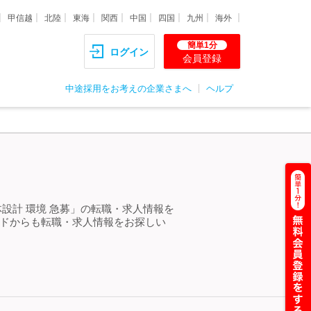
甲信越
北陸
東海
関西
中国
四国
九州
海外
簡単1分
ログイン
会員登録
中途採用をお考えの企業さまへ
ヘルプ
＞
設計 環境 急募」の転職・求人情報を
ードからも転職・求人情報をお探しい