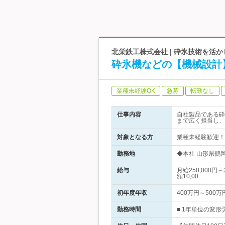
北栄鉄工株式会社 | 砕氷技術を活
砕氷機などの【機械設計
業種未経験OK
急募
転勤なし
仕事内容
自社製品である砕
まで広く担当し、
対象となる方
業種未経験歓迎！
勤務地
◆本社 山形県鶴
給与
月給250,000
額10,00…
初年度年収
400万円～500万
勤務時間
■ 1年単位の変形