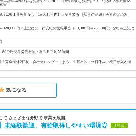
気設計の実務経験をお持ちの方 ◆CAD操作経験をお持ちの方 ＊資格取得支援や
も充実
西3106-1 ※転勤なし 【雇入れ直後】上記事業所 【変更の範囲】会社の定める
円～320,000円※上記には一律支給の役職手当（10,000円～20,000円）含む※上記に
円
0休憩 60分時間外労働有無：有※月平均20時間
日】* 完全週休2日制（会社カレンダーによる）※基本的に土日休み／祝日が入る週
気になる
かして さまざまな分野で 事業を展開。
】未経験歓迎、有給取得しやすい環境◎
正社員