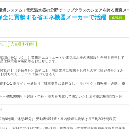
環境システム | 電気温水器の分野でトップクラスのシェアを誇る優良メ
保全に貢献する省エネ機器メーカーで活躍
正社員
なし
完全週休2日制
知識が身につく！》業務用エコキュートや電気温水器の機器設計全般を担当して
品仕様策定や製図等をお任せします。
験歓迎】《必須条件》高卒以上、設計業務に興味をお持ちの方《歓迎条件》3D-
をお持ちの方、チームで協力できる方
南野1-1 ※マイカー通勤可（駐車場自己負担なし） ※バイク（自転車）通勤可 ※
00円～400,000円 ※経験・年齢・能力を考慮して決定いたします※試用期間3ヶ月
円
15 （実働8時間／休憩45分） 受動喫煙対策：屋内禁煙※残業は月平均20時間程度…
土日）、祝日年間休日120日 GW休暇・夏季休暇・年末年始休暇慶弔休暇育児介護