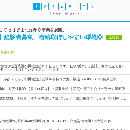
…
1
2
3
4
5
7
1件〜50件（全310件中）
かして さまざまな分野で 事業を展開。
】経験者募集、有給取得しやすい環境◎
正社員
学歴不問
氷機や搬送装置の機械設計をお任せします。仕様検討から設計、据付の立ち合い
モノづくりの手ごたえを感じられます。
＜必須＞何らかの機械設計経験をお持ちの方＜歓迎＞Auto CADの使用経験
岡市白山字村北89 【雇入れ直後】上記事業所 【変更の範囲】会社の定める事業所
円～300,000円 ※経験、能力を考慮して決定します。※試用期間：3か月（期間中は日
円
労働時間制(週平均40時間以内) 8:15～17:15（所定労働時間：8時間／ 休…