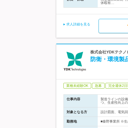
休暇有…
求人詳細を見る
株式会社YDKテクノロ
防衛・環境製
業種未経験OK
急募
完全週休2日
仕事内容
製造ラインの設備
つ、生産性向上の
対象となる方
設計図面、電気回路
勤務地
■秦野事業所 ※生