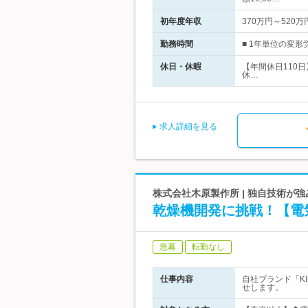
初年度年収
370万円～520万
勤務時間
■ 1年単位の変形
休日・休暇
【年間休日110
休…
求人詳細を見る
株式会社木原製作所 | 独自技術が
乾燥機開発に挑戦！【電
急募
転勤なし
仕事内容
自社ブランド「K
せします。