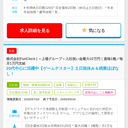
# 年間休日日数124日* 完全週休2日制（休日は土日祝日） * 年末
休日
休暇
年始休暇 * 慶弔休暇 * 有…
求人詳細を見る
気になる
新着
株式会社FunClock | ＜上場グループ＞入社祝い金最大10万円｜資格1種／毎
月1万円支給
20代中心に活躍中【ゲームテスター】土日祝休み＆残業ほぼな
し！
正社員
職種・業種未経験OK
急募
転勤なし
学歴不問
完全週休2日制
第二新卒歓迎
リモートワーク可
女性のおしごと掲載中
情報更新日：2026/07/24
終了予定日：
2026/09/10
【デスクワーク未経験も大歓迎⇒マニュアルに合わせた対応や、
作業のオフィスワーク♪】ゲーム、アプリなどの操作して異常が
仕事内容
ないかチェック！
【完全週休2日制＆年間休日125日＊最大20種！1種類／月1万を