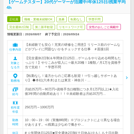
【ゲームテスター】20代ゲーマーが活躍中/年休125日/残業平均
4h
正社員
職種・業種未経験OK
急募
転勤なし
学歴不問
完全週休2日制
第二新卒歓迎
リモートワーク可
女性のおしごと掲載中
情報更新日：2026/08/07
終了予定日：
2026/09/24
【未経験でも安心！充実の研修をご用意】リリース前のゲームな
どがプレイに問題ないかをチェックする仕事 ＃面接1回
仕事内容
【完全週休2日制＆年間休日125日…ゲームをやり込める時間もた
っぷり！】やりこみが収入に⇒最大20種！1種類／月1万を資格手
対象と
当で支給！ ＊学歴不問
なる方
【転勤なし！遠方からのご応募も歓迎！⇒引っ越しサポートあ
り】 ◆本社(六本木)または東京・神奈川・…
勤務地
月給25万円～80万円+資格手当(1種類につき月1万円以上)★入社
後3年間の自動昇給あり！！※未経験者は月給20万円…
給与
250万円～1000万円
初年度
年収
10：00～19：00（実働8時間）※プロジェクトにより異なる場合
勤務
時間
があります。≪残業は少なめで働きや…
# ☆年間休日125日■完全週休2日制(土日休み)※もしも土日出勤
休日