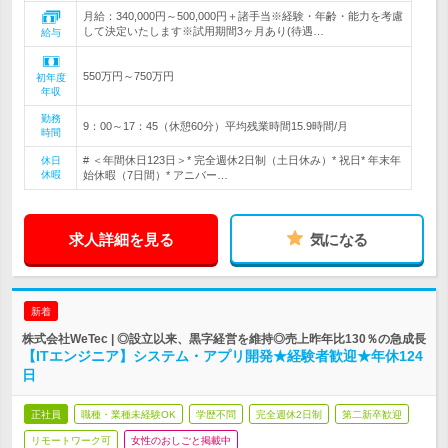
月給：340,000円～500,000円＋諸手当※経験・年齢・能力を考慮
して決定いたします※試用期間3ヶ月あり(待遇…
給与
550万円～750万円
初年度
年収
勤務
9：00～17：45（休憩60分）平均残業時間15.9時間/月
時間
# ＜年間休日123日＞* 完全週休2日制（土日休み）* 祝日* 年末年
休日
休暇
始休暇（7日間）* アニバー…
求人詳細を見る
気になる
新着
株式会社WeTec | ◎設立以来、黒字経営を維持◎売上昨年比130％の急成長
【ITエンジニア】システム・アプリ開発★経験者歓迎★年休124
日
正社員
職種・業種未経験OK
学歴不問
完全週休2日制
第二新卒歓迎
リモートワーク可
女性のおしごと掲載中