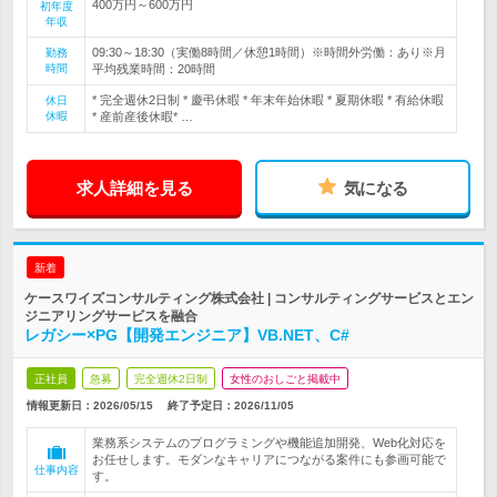
400万円～600万円
初年度
年収
09:30～18:30（実働8時間／休憩1時間）※時間外労働：あり※月
勤務
時間
平均残業時間：20時間
* 完全週休2日制 * 慶弔休暇 * 年末年始休暇 * 夏期休暇 * 有給休暇
休日
休暇
* 産前産後休暇* …
求人詳細を見る
気になる
新着
ケースワイズコンサルティング株式会社 | コンサルティングサービスとエン
ジニアリングサービスを融合
レガシー×PG【開発エンジニア】VB.NET、C#
正社員
急募
完全週休2日制
女性のおしごと掲載中
情報更新日：2026/05/15
終了予定日：
2026/11/05
業務系システムのプログラミングや機能追加開発、Web化対応を
お任せします。モダンなキャリアにつながる案件にも参画可能で
仕事内容
す。