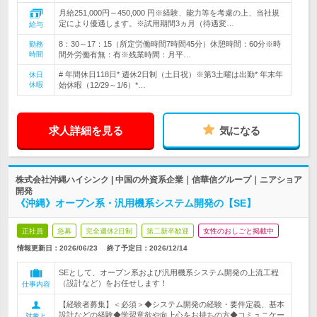
月給251,000円～450,000 円※経験、能力等を考慮の上、当社規
定により優遇します。※試用期間3ヵ月（待遇変…
給与
8：30～17：15（所定労働時間7時間45分）休憩時間：60分※時
勤務
時間
間外労働有無：有※残業時間：月平…
# 年間休日118日* 週休2日制（土日祝）※第3土曜は出勤* 年末年
休日
休暇
始休暇（12/29～1/6）*…
求人詳細を見る
気になる
株式会社沖縄ハイシンク | 中国の外資系企業｜信華信グループ｜ニアショア
開発
《沖縄》オープン系・汎用機系システム開発の【SE】
正社員
急募
完全週休2日制
第二新卒歓迎
女性のおしごと掲載中
情報更新日：2026/06/23
終了予定日：
2026/12/14
SEとして、オープン系および汎用機系システム開発の上流工程
（設計など）をお任せします！
仕事内容
【経験者募集】＜必須＞◆システム開発の経験・要件定義、基本
設計などの経験◆学習意欲や向上心をお持ちの方◆コミュニケー
対象と