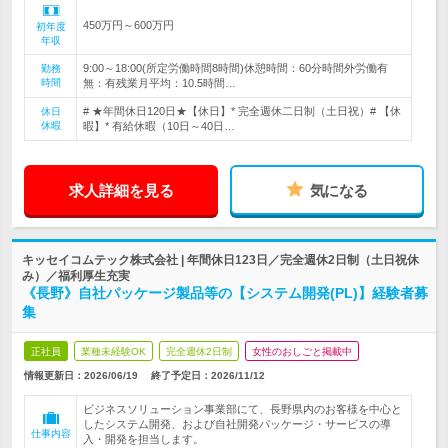
450万円～600万円
初年度
年収
9:00～18:00(所定労働時間8時間)休憩時間：60分時間外労働有
勤務
時間
無：有残業月平均：10.5時間…
# ★年間休日120日★【休日】* 完全週休二日制（土日祝）# 【休
休日
休暇
暇】* 有給休暇（10日～40日…
求人詳細を見る
気になる
キッセイコムテック株式会社 | 年間休日123日／完全週休2日制（土日祝休
み）／福利厚生充実
《長野》自社パッケージ製品等の【システム開発(PL)】経験者募
集
正社員
業種未経験OK
完全週休2日制
女性のおしごと掲載中
情報更新日：2026/06/19
終了予定日：
2026/11/12
ビジネスソリューション事業部にて、長野県内のお客様を中心と
したシステム開発、および自社開発パッケージ・サービスの導
仕事内容
入・開発を担当します。