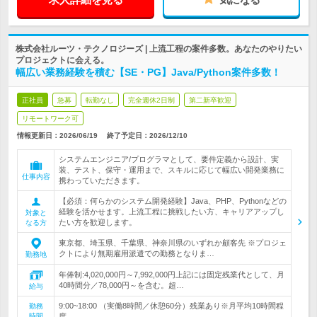
株式会社ルーツ・テクノロジーズ | 上流工程の案件多数。あなたのやりたい
プロジェクトに会える。
幅広い業務経験を積む【SE・PG】Java/Python案件多数！
正社員
急募
転勤なし
完全週休2日制
第二新卒歓迎
リモートワーク可
情報更新日：2026/06/19
終了予定日：
2026/12/10
システムエンジニア/プログラマとして、要件定義から設計、実
装、テスト、保守・運用まで、スキルに応じて幅広い開発業務に
仕事内容
携わっていただきます。
【必須：何らかのシステム開発経験】Java、PHP、Pythonなどの
経験を活かせます。上流工程に挑戦したい方、キャリアアップし
対象と
たい方を歓迎します。
なる方
東京都、埼玉県、千葉県、神奈川県のいずれか顧客先 ※プロジェ
クトにより無期雇用派遣での勤務となりま…
勤務地
年俸制:4,020,000円～7,992,000円上記には固定残業代として、月
40時間分／78,000円～を含む。超…
給与
9:00~18:00 （実働8時間／休憩60分）残業あり※月平均10時間程
勤務
時間
度