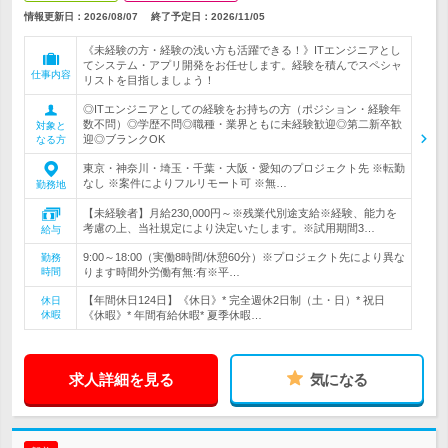
情報更新日：2026/08/07
終了予定日：
2026/11/05
《未経験の方・経験の浅い方も活躍できる！》ITエンジニアとし
てシステム・アプリ開発をお任せします。経験を積んでスペシャ
仕事内容
リストを目指しましょう！
◎ITエンジニアとしての経験をお持ちの方（ポジション・経験年
数不問）◎学歴不問◎職種・業界ともに未経験歓迎◎第二新卒歓
対象と
迎◎ブランクOK
なる方
東京・神奈川・埼玉・千葉・大阪・愛知のプロジェクト先 ※転勤
なし ※案件によりフルリモート可 ※無…
勤務地
【未経験者】月給230,000円～※残業代別途支給※経験、能力を
考慮の上、当社規定により決定いたします。※試用期間3…
給与
9:00～18:00（実働8時間/休憩60分）※プロジェクト先により異な
勤務
時間
ります時間外労働有無:有※平…
【年間休日124日】《休日》* 完全週休2日制（土・日）* 祝日
休日
休暇
《休暇》* 年間有給休暇* 夏季休暇…
求人詳細を見る
気になる