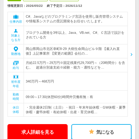
情報更新日：2026/05/22
終了予定日：
2026/11/12
C#、Javaなどのプログラミング言語を使用し販売管理システム
や情報系システムの受託開発をお任せいたします。
仕事内容
プログラム開発を3年以上、Java、VB.net、C#、Ｃ言語で設計を
対象と
されている方
なる方
岡山県岡山市北区幸町8-29 大樹生命岡山ビル９階 【雇入れ直
後】上記事業所 【変更の範囲】会社の…
勤務地
月給22.5万円～29万円※固定残業代29,700円～（20時間分）を含
む。 超過分別途支給※経験・能力・適性などを…
給与
340万円～468万円
初年度
年収
勤務
09:00～17:30(休憩60分)時間外労働有無：有
時間
・完全週休2日制（土日）・祝日・年末年始休暇・GW休暇・夏季
休日
休暇
休暇・慶弔休暇・有給休暇・出産・育児休暇…
求人詳細を見る
気になる