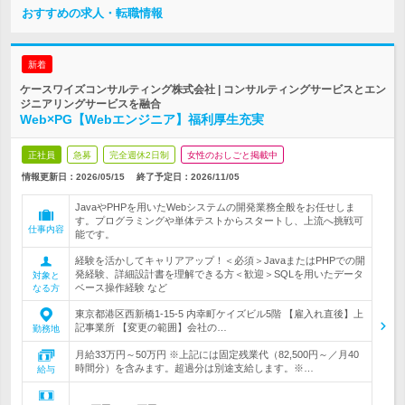
おすすめの求人・転職情報
新着
ケースワイズコンサルティング株式会社 | コンサルティングサービスとエン
ジニアリングサービスを融合
Web×PG【Webエンジニア】福利厚生充実
正社員
急募
完全週休2日制
女性のおしごと掲載中
情報更新日：2026/05/15
終了予定日：
2026/11/05
JavaやPHPを用いたWebシステムの開発業務全般をお任せしま
す。プログラミングや単体テストからスタートし、上流へ挑戦可
仕事内容
能です。
経験を活かしてキャリアアップ！＜必須＞JavaまたはPHPでの開
発経験、詳細設計書を理解できる方＜歓迎＞SQLを用いたデータ
対象と
ベース操作経験 など
なる方
東京都港区西新橋1-15-5 内幸町ケイズビル5階 【雇入れ直後】上
記事業所 【変更の範囲】会社の…
勤務地
月給33万円～50万円 ※上記には固定残業代（82,500円～／月40
時間分）を含みます。超過分は別途支給します。※…
給与