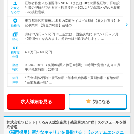
経験者募集＜必須要件＞VB.NETまたはC#での開発経験、詳細設
計書の理解ができる方＜歓迎要件＞SQLなどの知識やWeb系技術
対象と
への挑戦意欲
なる方
東京都港区西新橋1-15-5 内幸町ケイズビル5階 【雇入れ直後】上
記事業所 【変更の範囲】会社の…
勤務地
月給33万円～50万円 ※上記には、固定残業代（82,500円～／月
40時間分）を含みます。超過分は別途支給します。…
給与
400万円～600万円
初年度
年収
09:30～18:30（実働8時間／休憩1時間）※時間外労働：あり※月
勤務
時間
平均残業時間：20時間
* 完全週休2日制 * 慶弔休暇 * 年末年始休暇 * 夏期休暇 * 有給休暇
休日
休暇
* 産前産後休暇* …
求人詳細を見る
気になる
株式会社ワビット | くるみん認定企業｜残業月10.5h程｜スケジュールを徹
底管理
《福岡採用》新たなキャリアを目指せる！【システムエンジニ