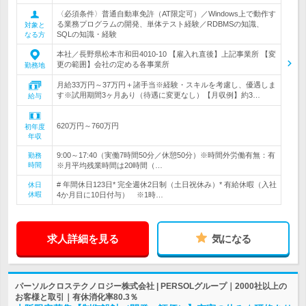
〈必須条件〉普通自動車免許（AT限定可）／Windows上で動作す
る業務プログラムの開発、単体テスト経験／RDBMSの知識、
対象と
SQLの知識・経験
なる方
本社／長野県松本市和田4010-10 【雇入れ直後】上記事業所 【変
更の範囲】会社の定める各事業所
勤務地
月給33万円～37万円＋諸手当※経験・スキルを考慮し、優遇しま
す※試用期間3ヶ月あり（待遇に変更なし）【月収例】約3…
給与
620万円～760万円
初年度
年収
9:00～17:40（実働7時間50分／休憩50分）※時間外労働有無：有
勤務
時間
※月平均残業時間は20時間（…
# 年間休日123日* 完全週休2日制（土日祝休み）* 有給休暇（入社
休日
休暇
4か月目に10日付与） ※1時…
求人詳細を見る
気になる
パーソルクロステクノロジー株式会社 | PERSOLグループ｜2000社以上の
お客様と取引｜有休消化率80.3％