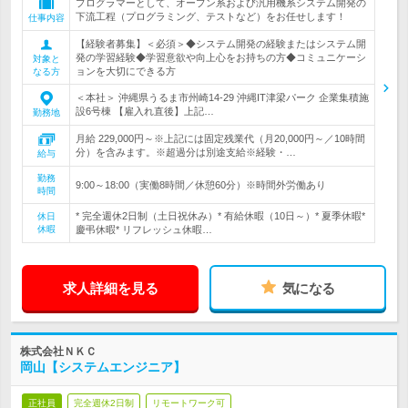
プログラマーとして、オープン系および汎用機系システム開発の
下流工程（プログラミング、テストなど）をお任せします！
仕事内容
【経験者募集】＜必須＞◆システム開発の経験またはシステム開
発の学習経験◆学習意欲や向上心をお持ちの方◆コミュニケーシ
対象と
ョンを大切にできる方
なる方
＜本社＞ 沖縄県うるま市州崎14-29 沖縄IT津梁パーク 企業集積施
設6号棟 【雇入れ直後】上記…
勤務地
月給 229,000円～※上記には固定残業代（月20,000円～／10時間
分）を含みます。※超過分は別途支給※経験・…
給与
勤務
9:00～18:00（実働8時間／休憩60分）※時間外労働あり
時間
* 完全週休2日制（土日祝休み）* 有給休暇（10日～）* 夏季休暇*
休日
休暇
慶弔休暇* リフレッシュ休暇…
求人詳細を見る
気になる
株式会社ＮＫＣ
岡山【システムエンジニア】
正社員
完全週休2日制
リモートワーク可