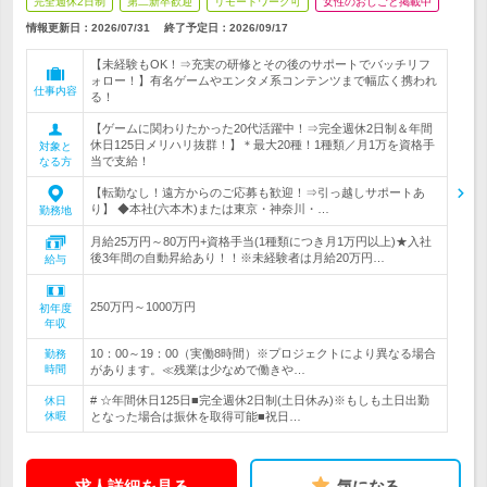
完全週休2日制
第二新卒歓迎
リモートワーク可
女性のおしごと掲載中
情報更新日：2026/07/31
終了予定日：
2026/09/17
【未経験もOK！⇒充実の研修とその後のサポートでバッチリフ
ォロー！】有名ゲームやエンタメ系コンテンツまで幅広く携われ
仕事内容
る！
【ゲームに関わりたかった20代活躍中！⇒完全週休2日制＆年間
休日125日メリハリ抜群！】＊最大20種！1種類／月1万を資格手
対象と
当で支給！
なる方
【転勤なし！遠方からのご応募も歓迎！⇒引っ越しサポートあ
り】 ◆本社(六本木)または東京・神奈川・…
勤務地
月給25万円～80万円+資格手当(1種類につき月1万円以上)★入社
後3年間の自動昇給あり！！※未経験者は月給20万円…
給与
250万円～1000万円
初年度
年収
10：00～19：00（実働8時間）※プロジェクトにより異なる場合
勤務
時間
があります。≪残業は少なめで働きや…
# ☆年間休日125日■完全週休2日制(土日休み)※もしも土日出勤
休日
休暇
となった場合は振休を取得可能■祝日…
求人詳細を見る
気になる