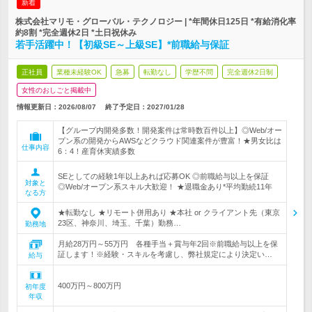
新着
株式会社マリモ・グローバル・テクノロジー | *年間休日125日 *有給消化率
約8割 *完全週休2日 *土日祝休み
若手活躍中！【初級SE～上級SE】*前職給与保証
正社員
業種未経験OK
急募
転勤なし
学歴不問
完全週休2日制
女性のおしごと掲載中
情報更新日：2026/08/07
終了予定日：
2027/01/28
【グループ内開発多数！開発案件は常時数百件以上】◎Web/オー
プン系の開発からAWSなどクラウド関連案件が豊富！★男女比は
仕事内容
6：4！産育休実績多数
SEとしての経験1年以上あれば応募OK ◎前職給与以上を保証
対象と
◎Web/オープン系スキル大歓迎！ ★退職金あり*平均勤続11年
なる方
★転勤なし ★リモート併用あり ★本社 or クライアント先（東京
23区、神奈川、埼玉、千葉）勤務…
勤務地
月給28万円～55万円 各種手当＋賞与年2回※前職給与以上を保
証します！※経験・スキルを考慮し、弊社規定により決定い…
給与
400万円～800万円
初年度
年収