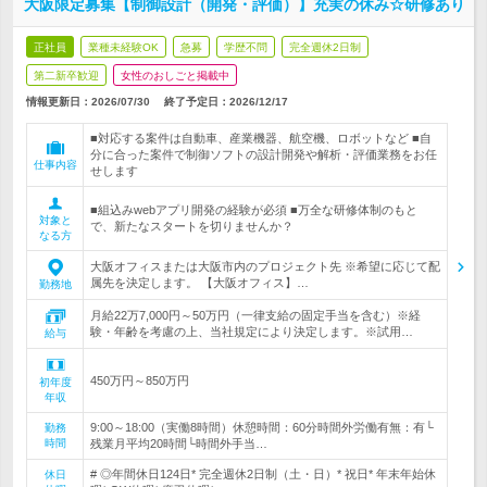
大阪限定募集【制御設計（開発・評価）】充実の休み☆研修あり
正社員
業種未経験OK
急募
学歴不問
完全週休2日制
第二新卒歓迎
女性のおしごと掲載中
情報更新日：2026/07/30
終了予定日：
2026/12/17
■対応する案件は自動車、産業機器、航空機、ロボットなど ■自
分に合った案件で制御ソフトの設計開発や解析・評価業務をお任
仕事内容
せします
■組込みwebアプリ開発の経験が必須 ■万全な研修体制のもと
対象と
で、新たなスタートを切りませんか？
なる方
大阪オフィスまたは大阪市内のプロジェクト先 ※希望に応じて配
属先を決定します。 【大阪オフィス】…
勤務地
月給22万7,000円～50万円（一律支給の固定手当を含む）※経
験・年齢を考慮の上、当社規定により決定します。※試用…
給与
450万円～850万円
初年度
年収
9:00～18:00（実働8時間）休憩時間：60分時間外労働有無：有└
勤務
時間
残業月平均20時間└時間外手当…
# ◎年間休日124日* 完全週休2日制（土・日）* 祝日* 年末年始休
休日