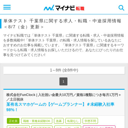
単体テスト 千葉県に関する求人・転職・中途採用情報
＜8/7（金）更新＞
マイナビ転職では「単体テスト 千葉県」に関連する転職・求人・中途採用情報
を多数掲載中!「単体テスト 千葉県」の転職・求人情報を探しているあなたに
おすすめのお仕事を掲載しています。「単体テスト 千葉県」に関連するキーワ
ードからも転職・求人情報をお探しいただけるので、あなたにぴったりのお仕
事を見つけてみてください!
1～8件 (全8件中)
1
株式会社FunClock | 入社祝い金最大10万円／資格1種類につき毎月1万円＋
／土日祝休
某有名スマホゲームの【ゲームプランナー】＃未経験入社率
98%！
正社員
職種・業種未経験OK
急募
転勤なし
学歴不問