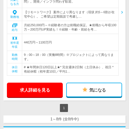
問）。開発／インフラ問わず歓迎。
なる方
【リモートワーク】 案件により異なります（現状 約5～6割が在
宅中心）。 ご希望は定期面談で考慮し…
勤務地
月給250,000円～※経験者の方は前職給保証。★前職から年収100
万～200万円UP実績も！※経験・年齢・前給を考…
給与
440万円～1100万円
初年度
年収
9：00～18：00（実働8時間）※プロジェクトによって異なりま
勤務
時間
す。
# ★年間休日120日以上★* 完全週休2日制（土日休み）、祝日 *
休日
休暇
有給休暇（初年度10日／平均1…
求人詳細を見る
気になる
1
1～8件 (全8件中)