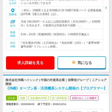
ションを大切にできる方
なる方
＜本社＞ 沖縄県うるま市州崎14-29 沖縄IT津梁パーク 企業集積施
設6号棟 【雇入れ直後】上記…
勤務地
月給 248,000円～※上記には固定残業代（月20,000円～／10時間
分）を含みます。※超過分は別途支給※経験・…
給与
勤務
9:00～18:00（実働8時間／休憩60分）※時間外労働あり
時間
* 完全週休2日制（土日祝休み）* 有給休暇（10日～）* 夏季休暇*
休日
休暇
慶弔休暇* リフレッシュ休暇…
求人詳細を見る
気になる
株式会社沖縄ハイシンク | 中国の外資系企業｜信華信グループ｜ニアショア
開発
《沖縄》オープン系・汎用機系システム開発の【プログラマー】
正社員
急募
完全週休2日制
第二新卒歓迎
女性のおしごと掲載中
情報更新日：2026/06/23
終了予定日：
2026/12/14