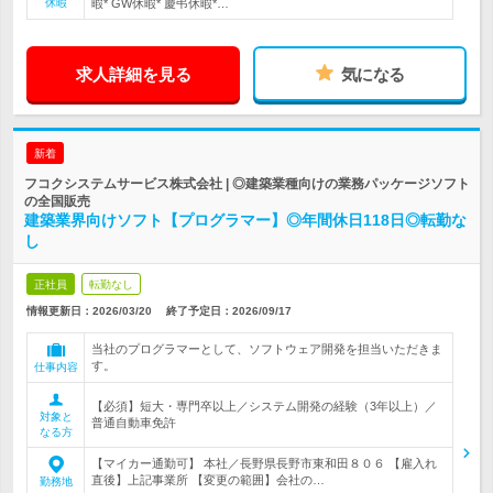
休暇
暇* GW休暇* 慶弔休暇*…
求人詳細を見る
気になる
新着
フコクシステムサービス株式会社 | ◎建築業種向けの業務パッケージソフト
の全国販売
建築業界向けソフト【プログラマー】◎年間休日118日◎転勤な
し
正社員
転勤なし
情報更新日：2026/03/20
終了予定日：
2026/09/17
当社のプログラマーとして、ソフトウェア開発を担当いただきま
す。
仕事内容
【必須】短大・専門卒以上／システム開発の経験（3年以上）／
対象と
普通自動車免許
なる方
【マイカー通勤可】 本社／長野県長野市東和田８０６ 【雇入れ
直後】上記事業所 【変更の範囲】会社の…
勤務地