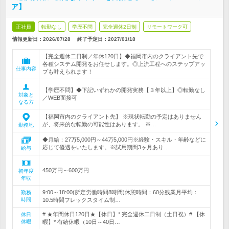
ア】
正社員
転勤なし
学歴不問
完全週休2日制
リモートワーク可
情報更新日：2026/07/28
終了予定日：
2027/01/18
【完全週休二日制／年休120日】◆福岡市内のクライアント先で
各種システム開発をお任せします。◎上流工程へのステップアッ
仕事内容
プも叶えられます！
【学歴不問】◆下記いずれかの開発実務【３年以上】◎転勤なし
対象と
／WEB面接可
なる方
【福岡市内のクライアント先】 ※現状転勤の予定はありません
が、将来的な転勤の可能性はあります。 ※…
勤務地
◆月給：27万5,000円～44万5,000円※経験・スキル・年齢などに
応じて優遇をいたします。※試用期間3ヶ月あり…
給与
450万円～600万円
初年度
年収
9:00～18:00(所定労働時間8時間)休憩時間：60分残業月平均：
勤務
時間
10.5時間フレックスタイム制…
# ★年間休日120日★【休日】* 完全週休二日制（土日祝）# 【休
休日
休暇
暇】* 有給休暇（10日～40日…