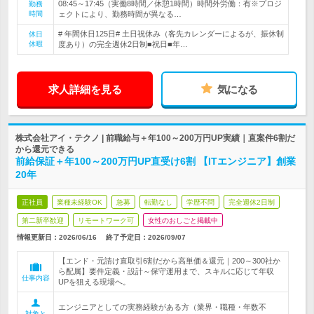
08:45～17:45（実働8時間／休憩1時間）時間外労働：有※プロジ
勤務
時間
ェクトにより、勤務時間が異なる…
# 年間休日125日# 土日祝休み（客先カレンダーによるが、振休制
休日
休暇
度あり）の完全週休2日制■祝日■年…
求人詳細を見る
気になる
株式会社アイ・テクノ | 前職給与＋年100～200万円UP実績｜直案件6割だ
から還元できる
前給保証＋年100～200万円UP直受け6割 【ITエンジニア】創業
20年
正社員
業種未経験OK
急募
転勤なし
学歴不問
完全週休2日制
第二新卒歓迎
リモートワーク可
女性のおしごと掲載中
情報更新日：2026/06/16
終了予定日：
2026/09/07
【エンド・元請け直取引6割だから高単価＆還元｜200～300社か
ら配属】要件定義・設計～保守運用まで、スキルに応じて年収
仕事内容
UPを狙える現場へ。
エンジニアとしての実務経験がある方（業界・職種・年数不
対象と