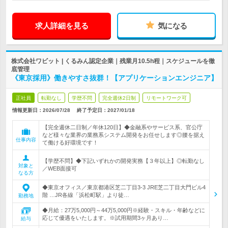
求人詳細を見る
気になる
株式会社ワビット | くるみん認定企業｜残業月10.5h程｜スケジュールを徹
底管理
《東京採用》働きやすさ抜群！【アプリケーションエンジニア】
正社員
転勤なし
学歴不問
完全週休2日制
リモートワーク可
情報更新日：2026/07/28
終了予定日：
2027/01/18
【完全週休二日制／年休120日】◆金融系やサービス系、官公庁
など様々な業界の業務系システム開発をお任せします◎腰を据え
仕事内容
て働ける好環境です！
【学歴不問】◆下記いずれかの開発実務【３年以上】◎転勤なし
対象と
／WEB面接可
なる方
◆東京オフィス／東京都港区芝二丁目3-3 JRE芝二丁目大門ビル4
階 …JR各線「浜松町駅」より徒…
勤務地
◆月給：27万5,000円～44万5,000円※経験・スキル・年齢などに
応じて優遇をいたします。※試用期間3ヶ月あり…
給与