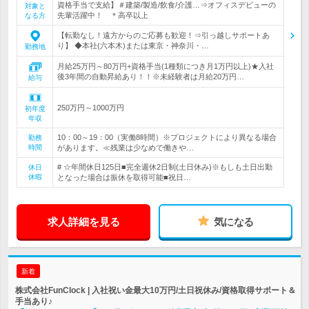
資格手当で支給】＃建築/製造/飲食/介護…⇒オフィスデビューの
対象と
先輩活躍中！ ＊高卒以上
なる方
【転勤なし！遠方からのご応募も歓迎！⇒引っ越しサポートあ
り】 ◆本社(六本木)または東京・神奈川・…
勤務地
月給25万円～80万円+資格手当(1種類につき月1万円以上)★入社
後3年間の自動昇給あり！！※未経験者は月給20万円…
給与
250万円～1000万円
初年度
年収
10：00～19：00（実働8時間）※プロジェクトにより異なる場合
勤務
時間
があります。≪残業は少なめで働きや…
# ☆年間休日125日■完全週休2日制(土日休み)※もしも土日出勤
休日
休暇
となった場合は振休を取得可能■祝日…
求人詳細を見る
気になる
新着
株式会社FunClock | 入社祝い金最大10万円/土日祝休み/資格取得サポート＆
手当あり♪