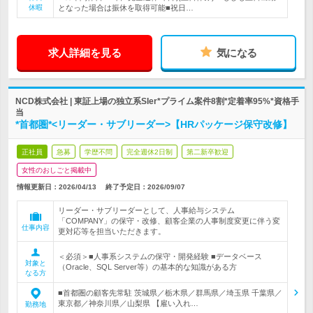
休暇
となった場合は振休を取得可能■祝日…
求人詳細を見る
気になる
NCD株式会社 | 東証上場の独立系SIer*プライム案件8割*定着率95%*資格手
当
*首都圏*<リーダー・サブリーダー>【HRパッケージ保守改修】
正社員
急募
学歴不問
完全週休2日制
第二新卒歓迎
女性のおしごと掲載中
情報更新日：2026/04/13
終了予定日：
2026/09/07
リーダー・サブリーダーとして、人事給与システム
「COMPANY」の保守・改修、顧客企業の人事制度変更に伴う変
仕事内容
更対応等を担当いただきます。
＜必須＞■人事系システムの保守・開発経験 ■データベース
対象と
（Oracle、SQL Server等）の基本的な知識がある方
なる方
■首都圏の顧客先常駐 茨城県／栃木県／群馬県／埼玉県 千葉県／
東京都／神奈川県／山梨県 【雇い入れ…
勤務地