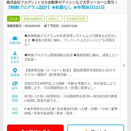
株式会社フカデン | トヨタ自動車やアイシンなど大手メーカーと取引！
【制御プログラム設計】★転勤なし ★年間休日121日
正社員
業種未経験OK
転勤なし
完全週休2日制
情報更新日：2026/06/05
終了予定日：
2026/11/26
◆各種制御プログラムや生産管理システムなどの開発をお任せし
ます ◆最新の技術に触れ、ワンランク上のエンジニアを目指せ
仕事内容
る！
◆制御プログラム開発経験が必須 ◆最新技術に触れ、成長したい
対象と
方歓迎！
なる方
【独身寮完備！U・Iターン歓迎】 愛知県豊田市深田町1-19-3 ※
マイカー通勤可（駐車場完備）…
勤務地
月給22万5,800円以上※経験・年齢を考慮の上、当社規定により
優遇します。※試用期間3か月（待遇に変更なし）
給与
08:30～17:30（休憩60分）※出勤時間を06:30～08:30の内の希望
勤務
時間
の時間に変更可能です…
# ★年間休日121日★* 完全週休2日制（土曜・日曜）* GW／夏季
休日
休暇
休暇／年末年始休暇／産休・育休…