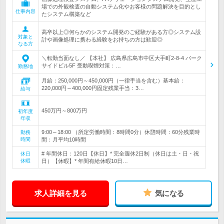
場での外観検査の自動システム化やお客様の問題解決を目的とし
仕事内容
たシステム構築など
高卒以上◎何らかのシステム開発のご経験がある方◎システム設
対象と
計や画像処理に携わる経験をお持ちの方は歓迎◎
なる方
＼転勤当面なし／ 【本社】 広島県広島市中区大手町2-8-4 パーク
サイドビル5F 受動喫煙対策：…
勤務地
月給：250,000円～450,000円（一律手当を含む）基本給：
220,000円～400,000円固定残業手当：3…
給与
450万円～800万円
初年度
年収
9:00～18:00 （所定労働時間：8時間0分）休憩時間：60分残業時
勤務
時間
間：月平均10時間
# 年間休日：120日【休日】* 完全週休2日制（休日は土・日・祝
休日
休暇
日）【休暇】* 年間有給休暇10日…
求人詳細を見る
気になる