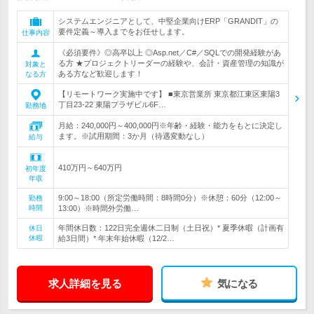
システムエンジニアとして、中堅企業向けERP「GRANDIT」の
要件定義～導入までをお任せします。
仕事内容
《必須要件》◎高卒以上 ◎Asp.net／C#／SQLでの開発経験があ
る方 ★プロジェクトリーダーの経験や、会計・資産管理の知識が
対象と
ある方など歓迎します！
なる方
【リモートワーク実施中です】 ■東京営業所 東京都江東区東陽3
丁目23-22 東陽プラザビル6F…
勤務地
月給：240,000円～400,000円※年齢・経験・能力をもとに決定し
ます。※試用期間：3か月（待遇変動なし）
給与
410万円～640万円
初年度
年収
9:00～18:00（所定労働時間：8時間0分）※休憩：60分（12:00～
勤務
時間
13:00）※時間外労働…
年間休日数：122日完全週休二日制（土日祝）* 夏季休暇（計画有
休日
休暇
給3日間）* 年末年始休暇（12/2…
求人詳細を見る
気になる