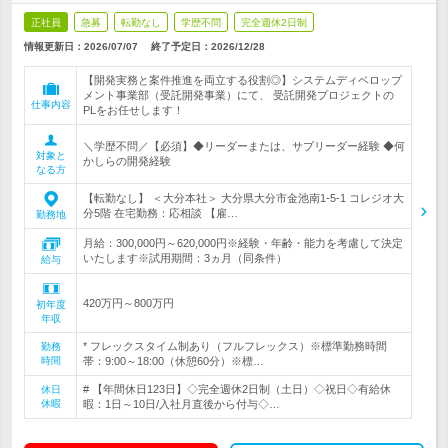
正社員
急募
転勤なし
学歴不問
完全週休2日制
情報更新日：2026/07/07
終了予定日：
2026/12/28
【開発実務と案件推進を両立する役割◎】システムディベロップ
メント事業部（受託開発事業）にて、 受託開発プロジェクトの
仕事内容
PLをお任せします！
＼学歴不問／【必須】◆リーダーまたは、サブリーダー経験 ◆何
対象と
かしらの開発経験
なる方
【転勤なし】 ＜大分本社＞ 大分県大分市金池南1-5-1 コレジオ大
分5階 在宅勤務：応相談 【雇…
勤務地
月給：300,000円～620,000円※経験・年齢・能力を考慮して決定
いたします※試用期間：3ヵ月（同条件）
給与
420万円～800万円
初年度
年収
* フレックスタイム制あり（フルフレックス）※標準勤務時間
勤務
時間
帯：9:00～18:00（休憩60分）※標…
# 【年間休日123日】◇完全週休2日制（土日）◇祝日◇有給休
休日
休暇
暇：1日～10日/入社月直後から付与◇…