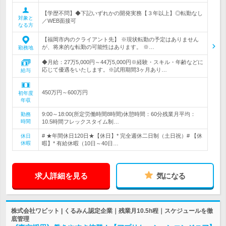
【学歴不問】◆下記いずれかの開発実務【３年以上】◎転勤なし
対象と
／WEB面接可
なる方
【福岡市内のクライアント先】 ※現状転勤の予定はありません
が、将来的な転勤の可能性はあります。 ※…
勤務地
◆月給：27万5,000円～44万5,000円※経験・スキル・年齢などに
応じて優遇をいたします。※試用期間3ヶ月あり…
給与
450万円～600万円
初年度
年収
9:00～18:00(所定労働時間8時間)休憩時間：60分残業月平均：
勤務
時間
10.5時間フレックスタイム制…
# ★年間休日120日★【休日】* 完全週休二日制（土日祝）# 【休
休日
休暇
暇】* 有給休暇（10日～40日…
求人詳細を見る
気になる
株式会社ワビット | くるみん認定企業｜残業月10.5h程｜スケジュールを徹
底管理