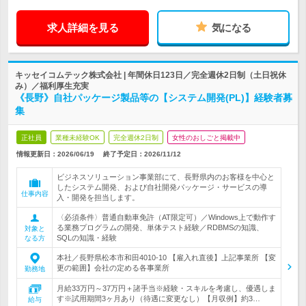
求人詳細を見る
気になる
キッセイコムテック株式会社 | 年間休日123日／完全週休2日制（土日祝休
み）／福利厚生充実
《長野》自社パッケージ製品等の【システム開発(PL)】経験者募
集
正社員
業種未経験OK
完全週休2日制
女性のおしごと掲載中
情報更新日：2026/06/19
終了予定日：
2026/11/12
ビジネスソリューション事業部にて、長野県内のお客様を中心と
したシステム開発、および自社開発パッケージ・サービスの導
仕事内容
入・開発を担当します。
〈必須条件〉普通自動車免許（AT限定可）／Windows上で動作す
る業務プログラムの開発、単体テスト経験／RDBMSの知識、
対象と
SQLの知識・経験
なる方
本社／長野県松本市和田4010-10 【雇入れ直後】上記事業所 【変
更の範囲】会社の定める各事業所
勤務地
月給33万円～37万円＋諸手当※経験・スキルを考慮し、優遇しま
す※試用期間3ヶ月あり（待遇に変更なし）【月収例】約3…
給与