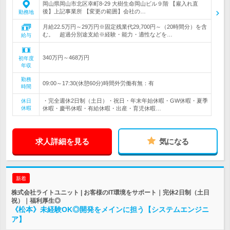
岡山県岡山市北区幸町8-29 大樹生命岡山ビル９階 【雇入れ直
後】上記事業所 【変更の範囲】会社の…
勤務地
月給22.5万円～29万円※固定残業代29,700円～（20時間分）を含
む。 超過分別途支給※経験・能力・適性などを…
給与
340万円～468万円
初年度
年収
勤務
09:00～17:30(休憩60分)時間外労働有無：有
時間
・完全週休2日制（土日）・祝日・年末年始休暇・GW休暇・夏季
休日
休暇
休暇・慶弔休暇・有給休暇・出産・育児休暇…
求人詳細を見る
気になる
新着
株式会社ライトユニット | お客様のIT環境をサポート｜完休2日制（土日
祝）｜福利厚生◎
《松本》未経験OK◎開発をメインに担う【システムエンジニ
ア】