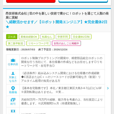
昂技研株式会社 | 世の中を新しい技術で豊かに！ロボットを通じて人類の発
展に貢献
＼経験活かせます／【ロボット開発エンジニア】★完全週休2日
★
正社員
業種未経験OK
転勤なし
学歴不問
完全週休2日制
第二新卒歓迎
リモートワーク可
女性のおしごと掲載中
情報更新日：2026/07/03
終了予定日：
2026/12/24
ロボット制御プログラミングの開発や、精密部品組立ロボットの
開発を行う当社にて、各仕様書の作成などをお任せします◎リモ
仕事内容
ートワーク可・在宅手当◎
《必須条件》組み込みシステム開発における仕様書の作成経験
◆C言語またはC＋＋のソースコードが読解可能な方《歓迎》リ
対象と
アルタイム処理の知見がある方
なる方
【基本在宅勤務です】 本社／東京都江東区大島3-4-7山口ビル5F
※原則転勤はありません。 ※実…
勤務地
月給50万円～75万円※経験、能力等を考慮の上、当社規定により
優遇します。※試用期間3ヵ月（待遇変動無し）
給与