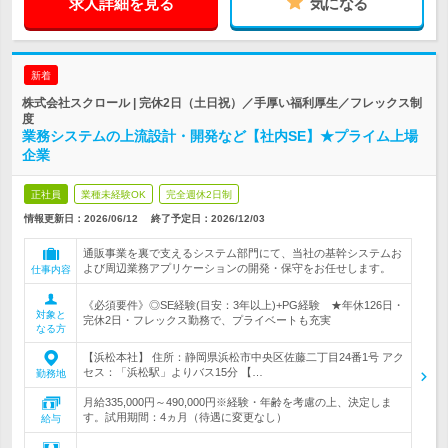
求人詳細を見る
気になる
新着
株式会社スクロール | 完休2日（土日祝）／手厚い福利厚生／フレックス制
度
業務システムの上流設計・開発など【社内SE】★プライム上場
企業
正社員
業種未経験OK
完全週休2日制
情報更新日：2026/06/12
終了予定日：
2026/12/03
通販事業を裏で支えるシステム部門にて、当社の基幹システムお
よび周辺業務アプリケーションの開発・保守をお任せします。
仕事内容
《必須要件》◎SE経験(目安：3年以上)+PG経験 ★年休126日・
対象と
完休2日・フレックス勤務で、プライベートも充実
なる方
【浜松本社】 住所：静岡県浜松市中央区佐藤二丁目24番1号 アク
セス：「浜松駅」よりバス15分 【…
勤務地
月給335,000円～490,000円※経験・年齢を考慮の上、決定しま
す。試用期間：4ヵ月（待遇に変更なし）
給与