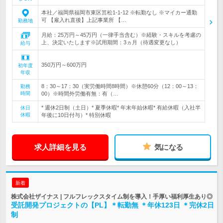
本社／福岡県福岡市東区筥松1-1-12 ※転勤なし ※マイカー通勤
可 【雇入れ直後】上記事業所 【…
勤務地
月給：25万円～45万円（一律手当含む）※経験・スキルを考慮の
上、決定いたします※試用期間：3ヵ月（待遇変更なし）
給与
350万円～600万円
初年度
年収
8：30～17：30（実労働時間8時間）※休憩60分（12：00～13：
勤務
時間
00）※時間外労働有無：有（…
* 週休2日制（土日）* 夏季休暇* 年末年始休暇* 有給休暇（入社半
休日
休暇
年後に10日付与）* 特別休暇
求人詳細を見る
気になる
新着
株式会社ザイナス | フルフレックスタイム制を導入！手厚い福利厚生あり◎
受託開発プロジェクトの【PL】＊転勤無 ＊年休123日 ＊完休2日
制