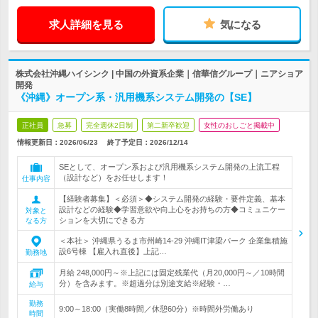
求人詳細を見る
気になる
株式会社沖縄ハイシンク | 中国の外資系企業｜信華信グループ｜ニアショア
開発
《沖縄》オープン系・汎用機系システム開発の【SE】
正社員
急募
完全週休2日制
第二新卒歓迎
女性のおしごと掲載中
情報更新日：2026/06/23
終了予定日：
2026/12/14
SEとして、オープン系および汎用機系システム開発の上流工程
（設計など）をお任せします！
仕事内容
【経験者募集】＜必須＞◆システム開発の経験・要件定義、基本
設計などの経験◆学習意欲や向上心をお持ちの方◆コミュニケー
対象と
ションを大切にできる方
なる方
＜本社＞ 沖縄県うるま市州崎14-29 沖縄IT津梁パーク 企業集積施
設6号棟 【雇入れ直後】上記…
勤務地
月給 248,000円～※上記には固定残業代（月20,000円～／10時間
分）を含みます。※超過分は別途支給※経験・…
給与
勤務
9:00～18:00（実働8時間／休憩60分）※時間外労働あり
時間