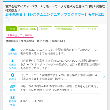
株式会社アイディーエス | ＃リモートワーク可能＃完全週休二日制＃資格取
得支援あり
岩手県募集！【システムエンジニア／プログラマー】★年休121
日
正社員
業種未経験OK
転勤なし
完全週休2日制
リモートワーク可
女性のおしごと掲載中
情報更新日：2026/06/30
終了予定日：
2026/12/21
システムエンジニアとして、中堅企業向けERP「GRANDIT」の
要件定義～導入までをお任せします。
仕事内容
《必須要件》◎高卒以上 ◎Asp.net／C#／SQLでの開発経験があ
る方 ★プロジェクトリーダーの経験や、会計・資産管理の知識が
対象と
ある方など歓迎します！
なる方
【リモートワーク実施中です】 ■本社 岩手県奥州市水沢横町94
【雇入れ直後】上記事業所 【変更の…
勤務地
月給：240,000円～400,000円※年齢・経験・能力をもとに決定し
ます。※試用期間：3か月（待遇変動なし）
給与
390万円～640万円
初年度
年収