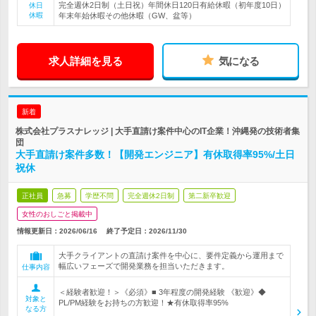
完全週休2日制（土日祝）年間休日120日有給休暇（初年度10日）
休日
休暇
年末年始休暇その他休暇（GW、盆等）
求人詳細を見る
気になる
新着
株式会社プラスナレッジ | 大手直請け案件中心のIT企業！沖縄発の技術者集
団
大手直請け案件多数！【開発エンジニア】有休取得率95%/土日
祝休
正社員
急募
学歴不問
完全週休2日制
第二新卒歓迎
女性のおしごと掲載中
情報更新日：2026/06/16
終了予定日：
2026/11/30
大手クライアントの直請け案件を中心に、要件定義から運用まで
幅広いフェーズで開発業務を担当いただきます。
仕事内容
＜経験者歓迎！＞《必須》■ 3年程度の開発経験 《歓迎》◆
対象と
PL/PM経験をお持ちの方歓迎！★有休取得率95%
なる方