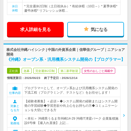
* 完全週休2日制（土日祝休み）* 有給休暇（10日～）* 夏季休暇*
休日
休暇
慶弔休暇* リフレッシュ休暇…
求人詳細を見る
気になる
株式会社沖縄ハイシンク | 中国の外資系企業｜信華信グループ｜ニアショア
開発
《沖縄》オープン系・汎用機系システム開発の【プログラマー】
正社員
急募
完全週休2日制
第二新卒歓迎
女性のおしごと掲載中
情報更新日：2026/06/23
終了予定日：
2026/12/14
プログラマーとして、オープン系および汎用機系システム開発の
下流工程（プログラミング、テストなど）をお任せします！
仕事内容
【経験者募集】＜必須＞◆システム開発の経験またはシステム開
発の学習経験◆学習意欲や向上心をお持ちの方◆コミュニケーシ
対象と
ョンを大切にできる方
なる方
＜本社＞ 沖縄県うるま市州崎14-29 沖縄IT津梁パーク 企業集積施
設6号棟 【雇入れ直後】上記…
勤務地