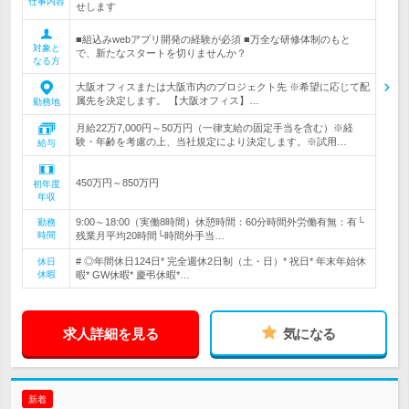
仕事内容
せします
■組込みwebアプリ開発の経験が必須 ■万全な研修体制のもと
対象と
で、新たなスタートを切りませんか？
なる方
大阪オフィスまたは大阪市内のプロジェクト先 ※希望に応じて配
属先を決定します。 【大阪オフィス】…
勤務地
月給22万7,000円～50万円（一律支給の固定手当を含む）※経
験・年齢を考慮の上、当社規定により決定します。※試用…
給与
450万円～850万円
初年度
年収
9:00～18:00（実働8時間）休憩時間：60分時間外労働有無：有└
勤務
時間
残業月平均20時間└時間外手当…
# ◎年間休日124日* 完全週休2日制（土・日）* 祝日* 年末年始休
休日
休暇
暇* GW休暇* 慶弔休暇*…
求人詳細を見る
気になる
新着