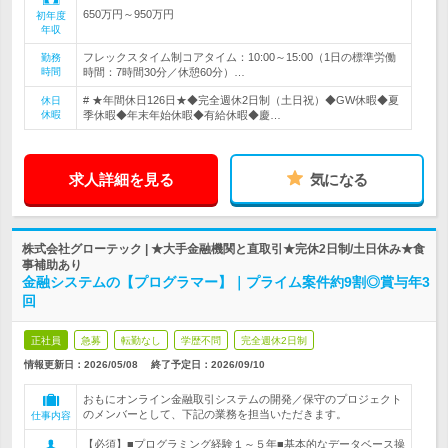
650万円～950万円
初年度
年収
フレックスタイム制コアタイム：10:00～15:00（1日の標準労働
勤務
時間
時間：7時間30分／休憩60分）…
# ★年間休日126日★◆完全週休2日制（土日祝）◆GW休暇◆夏
休日
休暇
季休暇◆年末年始休暇◆有給休暇◆慶…
求人詳細を見る
気になる
株式会社グローテック | ★大手金融機関と直取引★完休2日制/土日休み★食
事補助あり
金融システムの【プログラマー】｜プライム案件約9割◎賞与年3
回
正社員
急募
転勤なし
学歴不問
完全週休2日制
情報更新日：2026/05/08
終了予定日：
2026/09/10
おもにオンライン金融取引システムの開発／保守のプロジェクト
のメンバーとして、下記の業務を担当いただきます。
仕事内容
【必須】■プログラミング経験１～５年■基本的なデータベース操