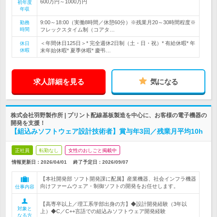
600万円～1000万円
初年度
年収
9:00～18:00（実働8時間／休憩60分）※残業月20～30時間程度※
勤務
時間
フレックスタイム制（コアタ…
＜年間休日125日＞* 完全週休2日制（土・日・祝）* 有給休暇* 年
休日
休暇
末年始休暇* 夏季休暇* 慶弔…
求人詳細を見る
気になる
株式会社羽野製作所 | プリント配線基板製造を中心に、お客様の電子機器の
開発を支援！
【組込みソフトウェア設計技術者】賞与年3回／残業月平均10h
正社員
転勤なし
女性のおしごと掲載中
情報更新日：2026/04/01
終了予定日：
2026/09/07
【本社開発部 ソフト開発課に配属】産業機器、社会インフラ機器
向けファームウェア・制御ソフトの開発をお任せします。
仕事内容
【高専卒以上／理工系学部出身の方】◆設計開発経験（3年以
対象と
上）◆C／C++言語での組込みソフトウェア開発経験
なる方