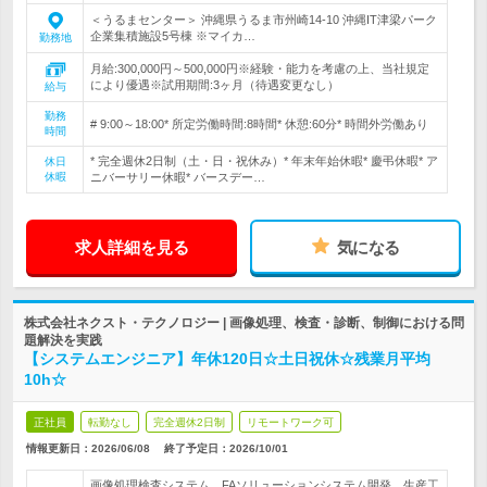
＜うるまセンター＞ 沖縄県うるま市州崎14-10 沖縄IT津梁パーク
企業集積施設5号棟 ※マイカ…
勤務地
月給:300,000円～500,000円※経験・能力を考慮の上、当社規定
により優遇※試用期間:3ヶ月（待遇変更なし）
給与
勤務
# 9:00～18:00* 所定労働時間:8時間* 休憩:60分* 時間外労働あり
時間
* 完全週休2日制（土・日・祝休み）* 年末年始休暇* 慶弔休暇* ア
休日
休暇
ニバーサリー休暇* バースデー…
求人詳細を見る
気になる
株式会社ネクスト・テクノロジー | 画像処理、検査・診断、制御における問
題解決を実践
【システムエンジニア】年休120日☆土日祝休☆残業月平均
10h☆
正社員
転勤なし
完全週休2日制
リモートワーク可
情報更新日：2026/06/08
終了予定日：
2026/10/01
画像処理検査システム、FAソリューションシステム開発、生産工