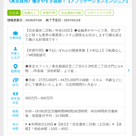
《東京採用》働きやすさ抜群！【アプリケーションエンジニア】
正社員
転勤なし
学歴不問
完全週休2日制
リモートワーク可
情報更新日：2026/07/28
終了予定日：
2027/01/18
【完全週休二日制／年休120日】◆金融系やサービス系、官公庁
など様々な業界の業務系システム開発をお任せします◎腰を据え
仕事内容
て働ける好環境です！
【学歴不問】◆下記いずれかの開発実務【３年以上】◎転勤なし
対象と
／WEB面接可
なる方
◆東京オフィス／東京都港区芝二丁目3-3 JRE芝二丁目大門ビル4
階 …JR各線「浜松町駅」より徒…
勤務地
◆月給：27万5,000円～44万5,000円※経験・スキル・年齢などに
応じて優遇をいたします。※試用期間3ヶ月あり…
給与
450万円～600万円
初年度
年収
9:00～18:00(所定労働時間8時間)休憩時間：60分時間外労働有
勤務
時間
無：有残業月平均：10.5時間…
# ★年間休日120日★【休日】* 完全週休二日制（土日祝）# 【休
休日
休暇
暇】* 有給休暇（10日～40日…