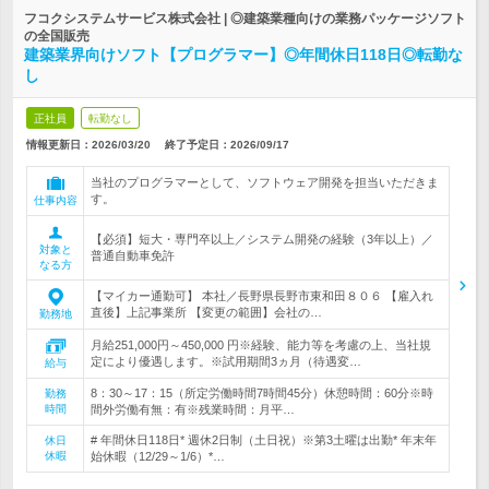
フコクシステムサービス株式会社 | ◎建築業種向けの業務パッケージソフト
の全国販売
建築業界向けソフト【プログラマー】◎年間休日118日◎転勤な
し
正社員
転勤なし
情報更新日：2026/03/20
終了予定日：
2026/09/17
当社のプログラマーとして、ソフトウェア開発を担当いただきま
す。
仕事内容
【必須】短大・専門卒以上／システム開発の経験（3年以上）／
対象と
普通自動車免許
なる方
【マイカー通勤可】 本社／長野県長野市東和田８０６ 【雇入れ
直後】上記事業所 【変更の範囲】会社の…
勤務地
月給251,000円～450,000 円※経験、能力等を考慮の上、当社規
定により優遇します。※試用期間3ヵ月（待遇変…
給与
8：30～17：15（所定労働時間7時間45分）休憩時間：60分※時
勤務
時間
間外労働有無：有※残業時間：月平…
# 年間休日118日* 週休2日制（土日祝）※第3土曜は出勤* 年末年
休日
休暇
始休暇（12/29～1/6）*…