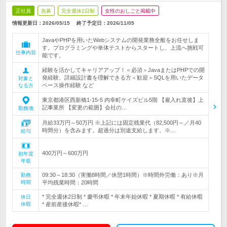
正社員
急募
完全週休2日制
女性のおしごと掲載中
情報更新日：2026/05/15
終了予定日：
2026/11/05
JavaやPHPを用いたWebシステムの開発業務全般をお任せしま
す。プログラミングや単体テストからスタートし、上流へ挑戦可
仕事内容
能です。
経験を活かしてキャリアアップ！＜必須＞JavaまたはPHPでの開
発経験、詳細設計書を理解できる方＜歓迎＞SQLを用いたデータ
対象と
ベース操作経験 など
なる方
東京都港区西新橋1-15-5 内幸町ケイズビル5階 【雇入れ直後】上
記事業所 【変更の範囲】会社の…
勤務地
月給33万円～50万円 ※上記には固定残業代（82,500円～／月40
時間分）を含みます。超過分は別途支給します。※…
給与
400万円～600万円
初年度
年収
09:30～18:30（実働8時間／休憩1時間）※時間外労働：あり※月
勤務
時間
平均残業時間：20時間
* 完全週休2日制 * 慶弔休暇 * 年末年始休暇 * 夏期休暇 * 有給休暇
休日
休暇
* 産前産後休暇* …