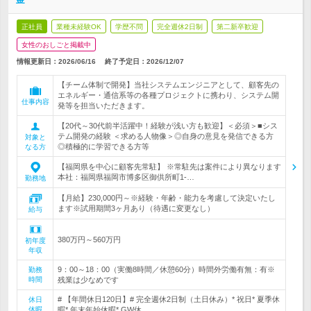
正社員
業種未経験OK
学歴不問
完全週休2日制
第二新卒歓迎
女性のおしごと掲載中
情報更新日：2026/06/16
終了予定日：
2026/12/07
【チーム体制で開発】当社システムエンジニアとして、顧客先の
エネルギー・通信系等の各種プロジェクトに携わり、システム開
仕事内容
発等を担当いただきます。
【20代～30代前半活躍中！経験が浅い方も歓迎】＜必須＞■シス
テム開発の経験 ＜求める人物像＞◎自身の意見を発信できる方
対象と
◎積極的に学習できる方等
なる方
【福岡県を中心に顧客先常駐】 ※常駐先は案件により異なります
本社：福岡県福岡市博多区御供所町1-…
勤務地
【月給】230,000円～※経験・年齢・能力を考慮して決定いたし
ます※試用期間3ヶ月あり（待遇に変更なし）
給与
380万円～560万円
初年度
年収
9：00～18：00（実働8時間／休憩60分）時間外労働有無：有※
勤務
時間
残業は少なめです
# 【年間休日120日】# 完全週休2日制（土日休み）* 祝日* 夏季休
休日
休暇
暇* 年末年始休暇* GW休…