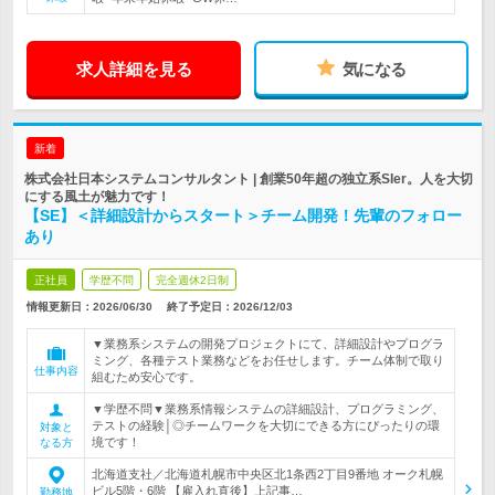
求人詳細を見る
気になる
新着
株式会社日本システムコンサルタント | 創業50年超の独立系SIer。人を大切
にする風土が魅力です！
【SE】＜詳細設計からスタート＞チーム開発！先輩のフォロー
あり
正社員
学歴不問
完全週休2日制
情報更新日：2026/06/30
終了予定日：
2026/12/03
▼業務系システムの開発プロジェクトにて、詳細設計やプログラ
ミング、各種テスト業務などをお任せします。チーム体制で取り
仕事内容
組むため安心です。
▼学歴不問▼業務系情報システムの詳細設計、プログラミング、
テストの経験│◎チームワークを大切にできる方にぴったりの環
対象と
境です！
なる方
北海道支社／北海道札幌市中央区北1条西2丁目9番地 オーク札幌
ビル5階・6階 【雇入れ直後】上記事…
勤務地