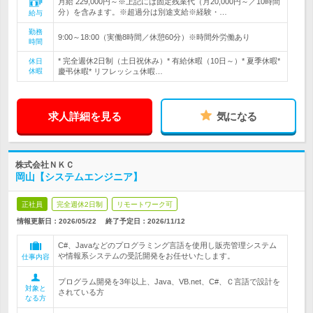
月給 229,000円～※上記には固定残業代（月20,000円～／10時間
分）を含みます。※超過分は別途支給※経験・…
給与
勤務
9:00～18:00（実働8時間／休憩60分）※時間外労働あり
時間
* 完全週休2日制（土日祝休み）* 有給休暇（10日～）* 夏季休暇*
休日
休暇
慶弔休暇* リフレッシュ休暇…
求人詳細を見る
気になる
株式会社ＮＫＣ
岡山【システムエンジニア】
正社員
完全週休2日制
リモートワーク可
情報更新日：2026/05/22
終了予定日：
2026/11/12
C#、Javaなどのプログラミング言語を使用し販売管理システム
や情報系システムの受託開発をお任せいたします。
仕事内容
プログラム開発を3年以上、Java、VB.net、C#、Ｃ言語で設計を
対象と
されている方
なる方