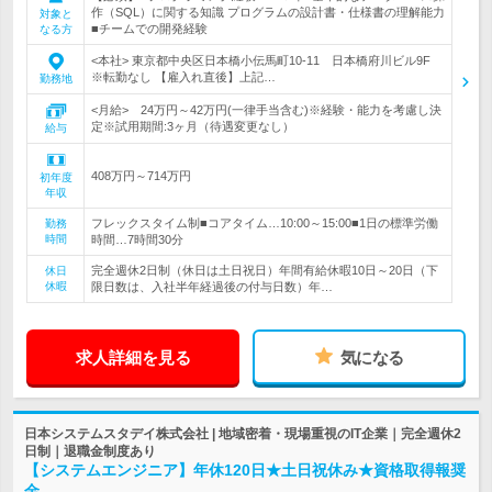
作（SQL）に関する知識 プログラムの設計書・仕様書の理解能力
対象と
■チームでの開発経験
なる方
<本社> 東京都中央区日本橋小伝馬町10-11 日本橋府川ビル9F
※転勤なし 【雇入れ直後】上記…
勤務地
<月給> 24万円～42万円(一律手当含む)※経験・能力を考慮し決
定※試用期間:3ヶ月（待遇変更なし）
給与
408万円～714万円
初年度
年収
フレックスタイム制■コアタイム…10:00～15:00■1日の標準労働
勤務
時間
時間…7時間30分
完全週休2日制（休日は土日祝日）年間有給休暇10日～20日（下
休日
休暇
限日数は、入社半年経過後の付与日数）年…
求人詳細を見る
気になる
日本システムスタデイ株式会社 | 地域密着・現場重視のIT企業｜完全週休2
日制｜退職金制度あり
【システムエンジニア】年休120日★土日祝休み★資格取得報奨
金