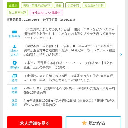
正社員
職種・業種未経験OK
急募
学歴不問
完全週休2日制
第二新卒歓迎
女性のおしごと掲載中
情報更新日：2026/06/09
終了予定日：
2026/11/30
《ITに興味がある方必見！》設計・開発・テストなどのシステム
開発業務をお任せします！あなたの希望や適性を考慮して案件を
仕事内容
アサインいたします。
【学歴不問｜未経験OK】＜必須＞◆IT業界やエンジニア業務に
興味がある方◆普通自動車免許（AT限定可）◎ITパスポート程度
対象と
の知識をお持ちの方歓迎！
なる方
＜本社＞ 長野県松本市白板1-7-43 ハイラーク白板202 【雇入れ
直後】上記の事業所 【変更の…
勤務地
＜未経験の方＞月給 220,000円～＜経験者の方＞月給 260,000円
～※経験・年齢・能力を考慮して決定いたしま…
給与
9:00～18:00（実働8時間／休憩60分）※時間外労働あり※月平均
勤務
時間
残業10時間未満
# ★年間休日120日★* 完全週休2日制（土日休み）* 祝日* 有給休
休日
休暇
暇* GW休暇* 夏季休暇*…
求人詳細を見る
気になる