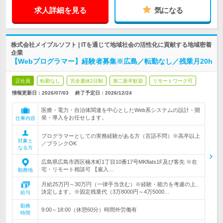
求人詳細を見る
気になる
株式会社メイプルソフト | ITを通じて地域社会の活性化に貢献する地域密着
企業
【Webプログラマー】経験者募集※広島／転勤なし／残業月20h
正社員
転勤なし
完全週休2日制
第二新卒歓迎
リモートワーク可
情報更新日：2026/07/03
終了予定日：
2026/12/24
医療・電力・自治体関連を中心としたWeb系システムの設計・開
発・導入をお任せします。
仕事内容
プログラマーとしての実務経験がある方（言語不問）※高卒以上
対象と
／ブランクOK
なる方
広島県広島市西区楠木町1丁目10番17号MKflats1F及び客先 ※在
宅・リモート相談可 【雇入…
勤務地
月給25万円～30万円（一律手当含む）※経験・能力を考慮の上、
決定します。※固定残業代（3万8000円～4万5000…
給与
勤務
9:00～18:00（休憩60分）時間外労働有
時間