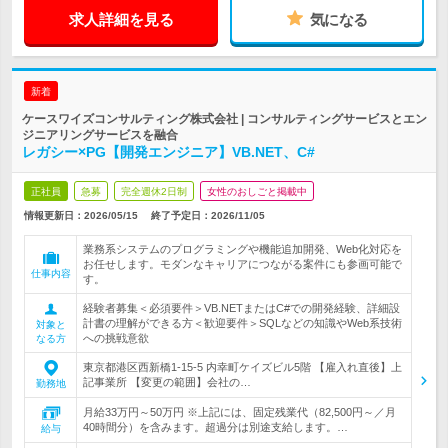
求人詳細を見る
気になる
新着
ケースワイズコンサルティング株式会社 | コンサルティングサービスとエン
ジニアリングサービスを融合
レガシー×PG【開発エンジニア】VB.NET、C#
正社員
急募
完全週休2日制
女性のおしごと掲載中
情報更新日：2026/05/15
終了予定日：
2026/11/05
業務系システムのプログラミングや機能追加開発、Web化対応を
お任せします。モダンなキャリアにつながる案件にも参画可能で
仕事内容
す。
経験者募集＜必須要件＞VB.NETまたはC#での開発経験、詳細設
計書の理解ができる方＜歓迎要件＞SQLなどの知識やWeb系技術
対象と
への挑戦意欲
なる方
東京都港区西新橋1-15-5 内幸町ケイズビル5階 【雇入れ直後】上
記事業所 【変更の範囲】会社の…
勤務地
月給33万円～50万円 ※上記には、固定残業代（82,500円～／月
40時間分）を含みます。超過分は別途支給します。…
給与