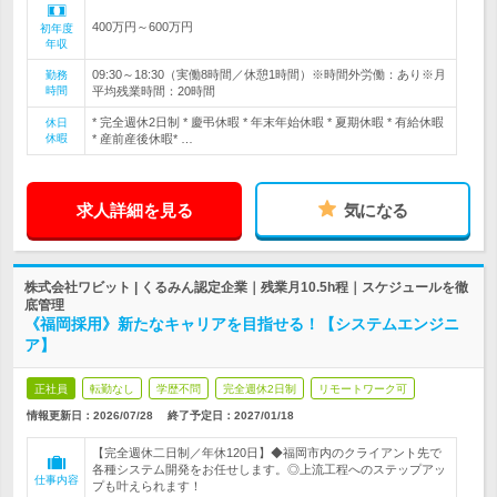
400万円～600万円
初年度
年収
09:30～18:30（実働8時間／休憩1時間）※時間外労働：あり※月
勤務
時間
平均残業時間：20時間
* 完全週休2日制 * 慶弔休暇 * 年末年始休暇 * 夏期休暇 * 有給休暇
休日
休暇
* 産前産後休暇* …
求人詳細を見る
気になる
株式会社ワビット | くるみん認定企業｜残業月10.5h程｜スケジュールを徹
底管理
《福岡採用》新たなキャリアを目指せる！【システムエンジニ
ア】
正社員
転勤なし
学歴不問
完全週休2日制
リモートワーク可
情報更新日：2026/07/28
終了予定日：
2027/01/18
【完全週休二日制／年休120日】◆福岡市内のクライアント先で
各種システム開発をお任せします。◎上流工程へのステップアッ
仕事内容
プも叶えられます！