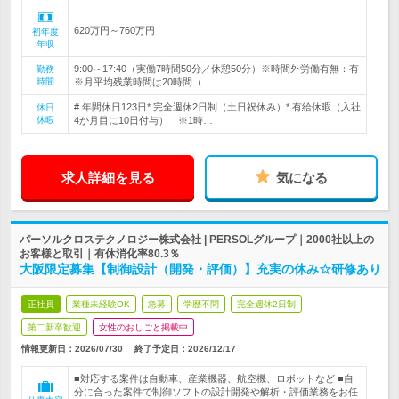
620万円～760万円
初年度
年収
9:00～17:40（実働7時間50分／休憩50分）※時間外労働有無：有
勤務
時間
※月平均残業時間は20時間（…
# 年間休日123日* 完全週休2日制（土日祝休み）* 有給休暇（入社
休日
休暇
4か月目に10日付与） ※1時…
求人詳細を見る
気になる
パーソルクロステクノロジー株式会社 | PERSOLグループ｜2000社以上の
お客様と取引｜有休消化率80.3％
大阪限定募集【制御設計（開発・評価）】充実の休み☆研修あり
正社員
業種未経験OK
急募
学歴不問
完全週休2日制
第二新卒歓迎
女性のおしごと掲載中
情報更新日：2026/07/30
終了予定日：
2026/12/17
■対応する案件は自動車、産業機器、航空機、ロボットなど ■自
分に合った案件で制御ソフトの設計開発や解析・評価業務をお任