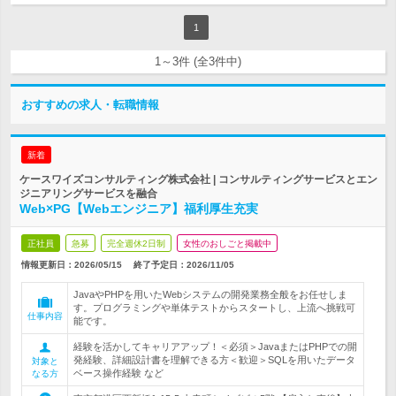
1
1～3件 (全3件中)
おすすめの求人・転職情報
新着
ケースワイズコンサルティング株式会社 | コンサルティングサービスとエン
ジニアリングサービスを融合
Web×PG【Webエンジニア】福利厚生充実
正社員
急募
完全週休2日制
女性のおしごと掲載中
情報更新日：2026/05/15
終了予定日：
2026/11/05
JavaやPHPを用いたWebシステムの開発業務全般をお任せしま
す。プログラミングや単体テストからスタートし、上流へ挑戦可
仕事内容
能です。
経験を活かしてキャリアアップ！＜必須＞JavaまたはPHPでの開
発経験、詳細設計書を理解できる方＜歓迎＞SQLを用いたデータ
対象と
ベース操作経験 など
なる方