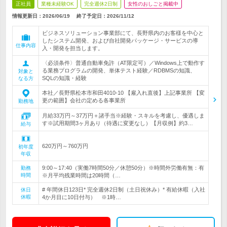
正社員
業種未経験OK
完全週休2日制
女性のおしごと掲載中
情報更新日：2026/06/19
終了予定日：
2026/11/12
ビジネスソリューション事業部にて、長野県内のお客様を中心と
したシステム開発、および自社開発パッケージ・サービスの導
仕事内容
入・開発を担当します。
〈必須条件〉普通自動車免許（AT限定可）／Windows上で動作す
る業務プログラムの開発、単体テスト経験／RDBMSの知識、
対象と
SQLの知識・経験
なる方
本社／長野県松本市和田4010-10 【雇入れ直後】上記事業所 【変
更の範囲】会社の定める各事業所
勤務地
月給33万円～37万円＋諸手当※経験・スキルを考慮し、優遇しま
す※試用期間3ヶ月あり（待遇に変更なし）【月収例】約3…
給与
620万円～760万円
初年度
年収
9:00～17:40（実働7時間50分／休憩50分）※時間外労働有無：有
勤務
時間
※月平均残業時間は20時間（…
# 年間休日123日* 完全週休2日制（土日祝休み）* 有給休暇（入社
休日
休暇
4か月目に10日付与） ※1時…