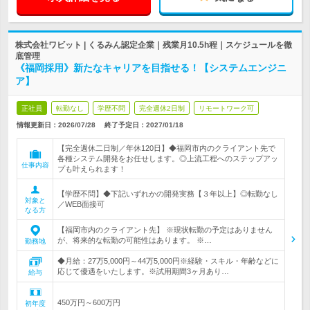
株式会社ワビット | くるみん認定企業｜残業月10.5h程｜スケジュールを徹
底管理
《福岡採用》新たなキャリアを目指せる！【システムエンジニ
ア】
正社員
転勤なし
学歴不問
完全週休2日制
リモートワーク可
情報更新日：2026/07/28
終了予定日：
2027/01/18
【完全週休二日制／年休120日】◆福岡市内のクライアント先で
各種システム開発をお任せします。◎上流工程へのステップアッ
仕事内容
プも叶えられます！
【学歴不問】◆下記いずれかの開発実務【３年以上】◎転勤なし
対象と
／WEB面接可
なる方
【福岡市内のクライアント先】 ※現状転勤の予定はありません
が、将来的な転勤の可能性はあります。 ※…
勤務地
◆月給：27万5,000円～44万5,000円※経験・スキル・年齢などに
応じて優遇をいたします。※試用期間3ヶ月あり…
給与
450万円～600万円
初年度