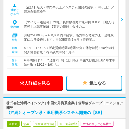
【必須】短大・専門卒以上／システム開発の経験（3年以上）／
対象と
普通自動車免許
なる方
【マイカー通勤可】 本社／長野県長野市東和田８０６ 【雇入れ
直後】上記事業所 【変更の範囲】会社の…
勤務地
月給251,000円～450,000 円※経験、能力等を考慮の上、当社規
定により優遇します。※試用期間3ヵ月（待遇変…
給与
8：30～17：15（所定労働時間7時間45分）休憩時間：60分※時
勤務
時間
間外労働有無：有※残業時間：月平…
# 年間休日118日* 週休2日制（土日祝）※第3土曜は出勤* 年末年
休日
休暇
始休暇（12/29～1/6）*…
求人詳細を見る
気になる
株式会社沖縄ハイシンク | 中国の外資系企業｜信華信グループ｜ニアショア
開発
《沖縄》オープン系・汎用機系システム開発の【SE】
正社員
急募
完全週休2日制
第二新卒歓迎
女性のおしごと掲載中