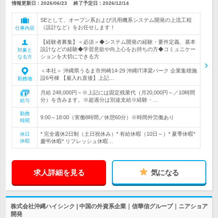
情報更新日：2026/06/23
終了予定日：
2026/12/14
SEとして、オープン系および汎用機系システム開発の上流工程
（設計など）をお任せします！
仕事内容
【経験者募集】＜必須＞◆システム開発の経験・要件定義、基本
設計などの経験◆学習意欲や向上心をお持ちの方◆コミュニケー
対象と
ションを大切にできる方
なる方
＜本社＞ 沖縄県うるま市州崎14-29 沖縄IT津梁パーク 企業集積施
設6号棟 【雇入れ直後】上記…
勤務地
月給 248,000円～※上記には固定残業代（月20,000円～／10時間
分）を含みます。※超過分は別途支給※経験・…
給与
勤務
9:00～18:00（実働8時間／休憩60分）※時間外労働あり
時間
* 完全週休2日制（土日祝休み）* 有給休暇（10日～）* 夏季休暇*
休日
休暇
慶弔休暇* リフレッシュ休暇…
求人詳細を見る
気になる
株式会社沖縄ハイシンク | 中国の外資系企業｜信華信グループ｜ニアショア
開発