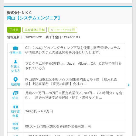
株式会社ＮＫＣ
岡山【システムエンジニア】
正社員
完全週休2日制
リモートワーク可
情報更新日：2026/05/22
終了予定日：
2026/11/12
C#、Javaなどのプログラミング言語を使用し販売管理システム
や情報系システムの受託開発をお任せいたします。
仕事内容
プログラム開発を3年以上、Java、VB.net、C#、Ｃ言語で設計を
対象と
されている方
なる方
岡山県岡山市北区幸町8-29 大樹生命岡山ビル９階 【雇入れ直
後】上記事業所 【変更の範囲】会社の…
勤務地
月給22.5万円～29万円※固定残業代29,700円～（20時間分）を含
む。 超過分別途支給※経験・能力・適性などを…
給与
340万円～468万円
初年度
年収
勤務
09:00～17:30(休憩60分)時間外労働有無：有
時間