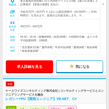
東京都港区西新橋1-15-5 内幸町ケイズビル5階 【雇入れ直後】上
記事業所 【変更の範囲】会社の…
勤務地
月給33万円～50万円 ※上記には固定残業代（82,500円～／月40
時間分）を含みます。超過分は別途支給します。※…
給与
400万円～600万円
初年度
年収
09:30～18:30（実働8時間／休憩1時間）※時間外労働：あり※月
勤務
時間
平均残業時間：20時間
* 完全週休2日制 * 慶弔休暇 * 年末年始休暇 * 夏期休暇 * 有給休暇
休日
休暇
* 産前産後休暇* …
求人詳細を見る
気になる
新着
ケースワイズコンサルティング株式会社 | コンサルティングサービスとエン
ジニアリングサービスを融合
レガシー×PG【開発エンジニア】VB.NET、C#
正社員
急募
完全週休2日制
女性のおしごと掲載中