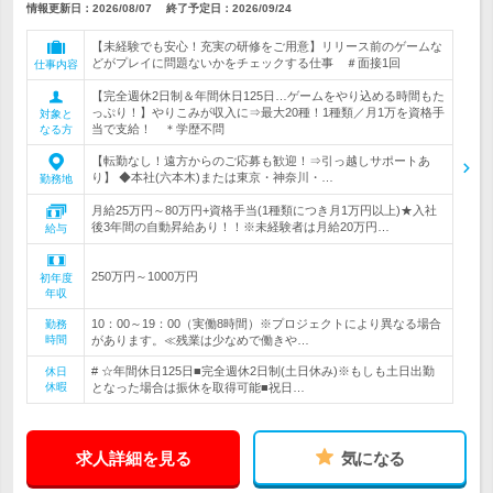
情報更新日：2026/08/07
終了予定日：
2026/09/24
【未経験でも安心！充実の研修をご用意】リリース前のゲームな
どがプレイに問題ないかをチェックする仕事 ＃面接1回
仕事内容
【完全週休2日制＆年間休日125日…ゲームをやり込める時間もた
っぷり！】やりこみが収入に⇒最大20種！1種類／月1万を資格手
対象と
当で支給！ ＊学歴不問
なる方
【転勤なし！遠方からのご応募も歓迎！⇒引っ越しサポートあ
り】 ◆本社(六本木)または東京・神奈川・…
勤務地
月給25万円～80万円+資格手当(1種類につき月1万円以上)★入社
後3年間の自動昇給あり！！※未経験者は月給20万円…
給与
250万円～1000万円
初年度
年収
10：00～19：00（実働8時間）※プロジェクトにより異なる場合
勤務
時間
があります。≪残業は少なめで働きや…
# ☆年間休日125日■完全週休2日制(土日休み)※もしも土日出勤
休日
休暇
となった場合は振休を取得可能■祝日…
求人詳細を見る
気になる