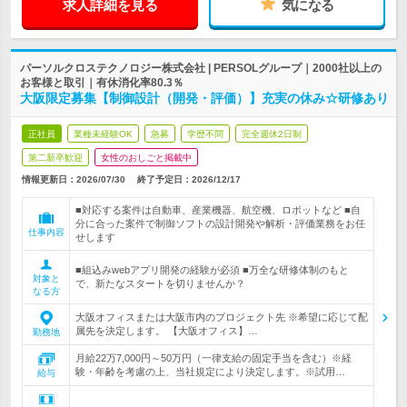
求人詳細を見る
気になる
パーソルクロステクノロジー株式会社 | PERSOLグループ｜2000社以上の
お客様と取引｜有休消化率80.3％
大阪限定募集【制御設計（開発・評価）】充実の休み☆研修あり
正社員
業種未経験OK
急募
学歴不問
完全週休2日制
第二新卒歓迎
女性のおしごと掲載中
情報更新日：2026/07/30
終了予定日：
2026/12/17
■対応する案件は自動車、産業機器、航空機、ロボットなど ■自
分に合った案件で制御ソフトの設計開発や解析・評価業務をお任
仕事内容
せします
■組込みwebアプリ開発の経験が必須 ■万全な研修体制のもと
対象と
で、新たなスタートを切りませんか？
なる方
大阪オフィスまたは大阪市内のプロジェクト先 ※希望に応じて配
属先を決定します。 【大阪オフィス】…
勤務地
月給22万7,000円～50万円（一律支給の固定手当を含む）※経
験・年齢を考慮の上、当社規定により決定します。※試用…
給与