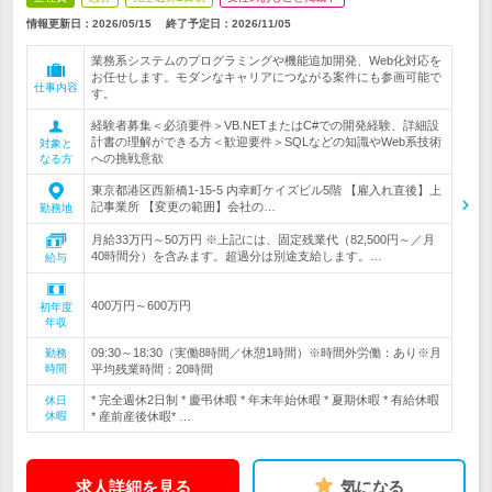
情報更新日：2026/05/15
終了予定日：
2026/11/05
業務系システムのプログラミングや機能追加開発、Web化対応を
お任せします。モダンなキャリアにつながる案件にも参画可能で
仕事内容
す。
経験者募集＜必須要件＞VB.NETまたはC#での開発経験、詳細設
計書の理解ができる方＜歓迎要件＞SQLなどの知識やWeb系技術
対象と
への挑戦意欲
なる方
東京都港区西新橋1-15-5 内幸町ケイズビル5階 【雇入れ直後】上
記事業所 【変更の範囲】会社の…
勤務地
月給33万円～50万円 ※上記には、固定残業代（82,500円～／月
40時間分）を含みます。超過分は別途支給します。…
給与
400万円～600万円
初年度
年収
09:30～18:30（実働8時間／休憩1時間）※時間外労働：あり※月
勤務
時間
平均残業時間：20時間
* 完全週休2日制 * 慶弔休暇 * 年末年始休暇 * 夏期休暇 * 有給休暇
休日
休暇
* 産前産後休暇* …
求人詳細を見る
気になる