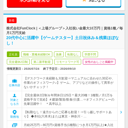
新着
株式会社FunClock | ＜上場グループ＞入社祝い金最大10万円｜資格1種／毎
月1万円支給
20代中心に活躍中【ゲームテスター】土日祝休み＆残業ほぼな
し！
正社員
職種・業種未経験OK
急募
転勤なし
学歴不問
完全週休2日制
第二新卒歓迎
リモートワーク可
女性のおしごと掲載中
情報更新日：2026/07/24
終了予定日：
2026/09/10
【デスクワーク未経験も大歓迎⇒マニュアルに合わせた対応や、
作業のオフィスワーク♪】ゲーム、アプリなどの操作して異常が
仕事内容
ないかチェック！
【完全週休2日制＆年間休日125日＊最大20種！1種類／月1万を
資格手当で支給】＃建築/製造/飲食/介護…⇒オフィスデビューの
対象と
先輩活躍中！ ＊高卒以上
なる方
【転勤なし！遠方からのご応募も歓迎！⇒引っ越しサポートあ
り】 ◆本社(六本木)または東京・神奈川・…
勤務地
月給25万円～80万円+資格手当(1種類につき月1万円以上)★入社