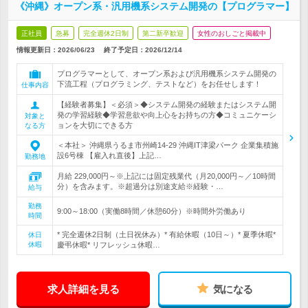
《沖縄》オープン系・汎用機系システム開発の【プログラマー】
正社員
急募
完全週休2日制
第二新卒歓迎
女性のおしごと掲載中
情報更新日：2026/06/23
終了予定日：
2026/12/14
プログラマーとして、オープン系および汎用機系システム開発の
下流工程（プログラミング、テストなど）をお任せします！
仕事内容
【経験者募集】＜必須＞◆システム開発の経験またはシステム開
発の学習経験◆学習意欲や向上心をお持ちの方◆コミュニケーシ
対象と
ョンを大切にできる方
なる方
＜本社＞ 沖縄県うるま市州崎14-29 沖縄IT津梁パーク 企業集積施
設6号棟 【雇入れ直後】上記…
勤務地
月給 229,000円～※上記には固定残業代（月20,000円～／10時間
分）を含みます。※超過分は別途支給※経験・…
給与
勤務
9:00～18:00（実働8時間／休憩60分）※時間外労働あり
時間
* 完全週休2日制（土日祝休み）* 有給休暇（10日～）* 夏季休暇*
休日
休暇
慶弔休暇* リフレッシュ休暇…
求人詳細を見る
気になる