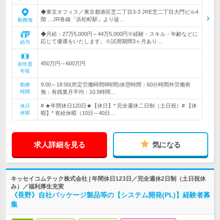
◆東京オフィス／東京都港区芝二丁目3-3 JRE芝二丁目大門ビル4
階 …JR各線「浜松町駅」より徒…
勤務地
◆月給：27万5,000円～44万5,000円※経験・スキル・年齢などに
応じて優遇をいたします。※試用期間3ヶ月あり…
給与
450万円～600万円
初年度
年収
9:00～18:00(所定労働時間8時間)休憩時間：60分時間外労働有
勤務
時間
無：有残業月平均：10.5時間…
# ★年間休日120日★【休日】* 完全週休二日制（土日祝）# 【休
休日
休暇
暇】* 有給休暇（10日～40日…
求人詳細を見る
気になる
キッセイコムテック株式会社 | 年間休日123日／完全週休2日制（土日祝休
み）／福利厚生充実
《長野》自社パッケージ製品等の【システム開発(PL)】経験者募
集