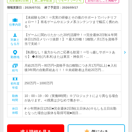
完全週休2日制
第二新卒歓迎
リモートワーク可
女性のおしごと掲載中
情報更新日：2026/07/31
終了予定日：
2026/09/17
【未経験もOK！⇒充実の研修とその後のサポートでバッチリフ
ォロー！】有名ゲームやエンタメ系コンテンツまで幅広く携われ
仕事内容
る！
【ゲームに関わりたかった20代活躍中！⇒完全週休2日制＆年間
休日125日メリハリ抜群！】＊最大20種！1種類／月1万を資格手
対象と
当で支給！
なる方
【転勤なし！遠方からのご応募も歓迎！⇒引っ越しサポートあ
り】 ◆本社(六本木)または東京・神奈川・…
勤務地
月給25万円～80万円+資格手当(1種類につき月1万円以上)★入社
後3年間の自動昇給あり！！※未経験者は月給20万円…
給与
250万円～1000万円
初年度
年収
10：00～19：00（実働8時間）※プロジェクトにより異なる場合
勤務
時間
があります。≪残業は少なめで働きや…
# ☆年間休日125日■完全週休2日制(土日休み)※もしも土日出勤
休日
休暇
となった場合は振休を取得可能■祝日…
求人詳細を見る
気になる