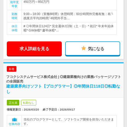
450万円～850万円
初年度
年収
9:00～18:00（実働8時間）休憩時間：60分時間外労働有無：有└
勤務
時間
残業月平均20時間└時間外手当…
# ◎年間休日124日* 完全週休2日制（土・日）* 祝日* 年末年始休
休日
休暇
暇* GW休暇* 慶弔休暇*…
求人詳細を見る
気になる
新着
フコクシステムサービス株式会社 | ◎建築業種向けの業務パッケージソフト
の全国販売
建築業界向けソフト【プログラマー】◎年間休日118日◎転勤な
し
正社員
転勤なし
情報更新日：2026/03/20
終了予定日：
2026/09/17
当社のプログラマーとして、ソフトウェア開発を担当いただきま
す。
仕事内容