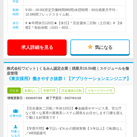
年収
9:00～18:00(所定労働時間8時間)休憩時間：60分残業月平均：
勤務
時間
10.5時間フレックスタイム制…
# ★年間休日120日★【休日】* 完全週休二日制（土日祝）# 【休
休日
休暇
暇】* 有給休暇（10日～40日…
求人詳細を見る
気になる
株式会社ワビット | くるみん認定企業｜残業月10.5h程｜スケジュールを徹
底管理
《東京採用》働きやすさ抜群！【アプリケーションエンジニア】
正社員
転勤なし
学歴不問
完全週休2日制
リモートワーク可
情報更新日：2026/07/28
終了予定日：
2027/01/18
【完全週休二日制／年休120日】◆金融系やサービス系、官公庁
など様々な業界の業務系システム開発をお任せします◎腰を据え
仕事内容
て働ける好環境です！
【学歴不問】◆下記いずれかの開発実務【３年以上】◎転勤なし
対象と
／WEB面接可
なる方