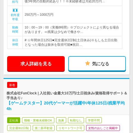
後3年間の自動昇給あり！！※未経験者は月給20万円…
給与
250万円～1000万円
初年度
年収
10：00～19：00（実働8時間）※プロジェクトにより異なる場合
勤務
時間
があります。≪残業は少なめで働きや…
# ☆年間休日125日■完全週休2日制(土日休み)※もしも土日出勤
休日
休暇
となった場合は振休を取得可能■祝日…
求人詳細を見る
気になる
新着
株式会社FunClock | 入社祝い金最大10万円/土日祝休み/資格取得サポート＆
手当あり♪
【ゲームテスター】20代ゲーマーが活躍中/年休125日/残業平均
4h
正社員
職種・業種未経験OK
急募
転勤なし
学歴不問
完全週休2日制
第二新卒歓迎
リモートワーク可
女性のおしごと掲載中