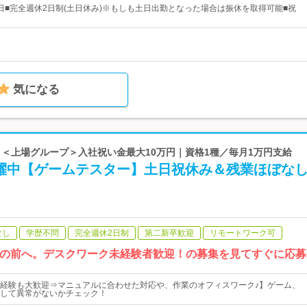
25日■完全週休2日制(土日休み)※もしも土日出勤となった場合は振休を取得可能■祝
気になる
k | ＜上場グループ＞入社祝い金最大10万円｜資格1種／毎月1万円支給
活躍中【ゲームテスター】土日祝休み＆残業ほぼな
なし
学歴不問
完全週休2日制
第二新卒歓迎
リモートワーク可
Cの前へ。デスクワーク未経験者歓迎！の募集を見てすぐに応
経験も大歓迎⇒マニュアルに合わせた対応や、作業のオフィスワーク♪】ゲーム、
して異常がないかチェック！