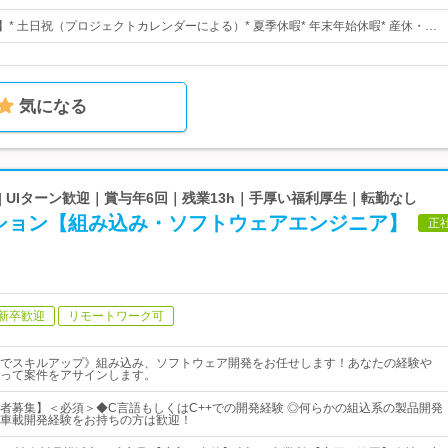
】* 土日祝（プロジェクトカレンダーによる）* 夏季休暇* 年末年始休暇* 産休・…
気になる
| UIターン歓迎｜賞与年6回｜残業13h｜手厚い福利厚生｜転勤なし
ション【組み込み・ソフトウェアエンジニア】
正
新卒歓迎
リモートワーク可
でスキルアップ》組み込み、ソフトウェア開発をお任せします！あなたの経験や
って案件をアサインします。
者募集】＜必須＞◆C言語もしくはC++での開発経験 ◎何らかの組込系の製品開発
車載開発経験をお持ちの方は歓迎！