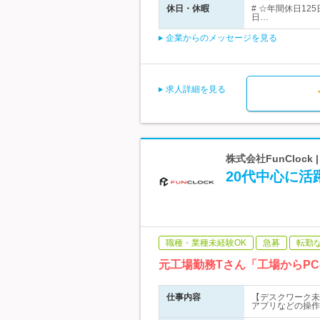
休日・休暇
# ☆年間休日1
日…
企業からのメッセージを見る
求人詳細を見る
株式会社FunCloc
20代中心に
職種・業種未経験OK
急募
転勤
元工場勤務Tさん「工場からP
仕事内容
【デスクワーク未
アプリなどの操作