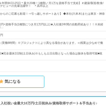
年間休日125日＊最大20種！1種類／月1万を資格手当で支給】＃建築/製造/飲食/
デビューの先輩活躍中！ ＊高卒以上
からのご応募も歓迎！⇒引っ越しサポートあり】 ◆本社(六本木)または東京・神奈
0万円+資格手当(1種類につき月1万円以上)★入社後3年間の自動昇給あり！！※未経
円…
万円
：00（実働8時間）※プロジェクトにより異なる場合があります。≪残業は少なめで働
25日■完全週休2日制(土日休み)※もしも土日出勤となった場合は振休を取得可能■祝
気になる
k | 入社祝い金最大10万円/土日祝休み/資格取得サポート＆手当あり♪