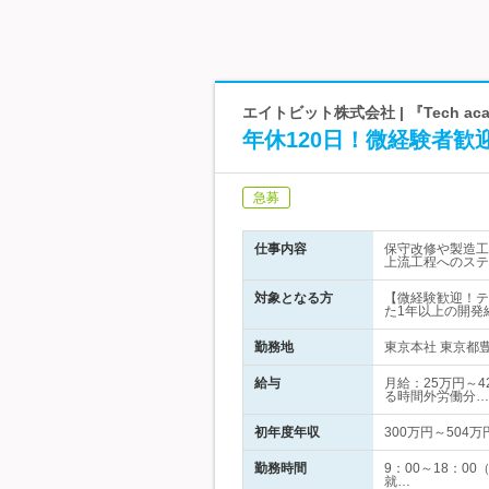
エイトビット株式会社 | 『Tech a
年休120日！微経験者
急募
仕事内容
保守改修や製造工
上流工程へのステ
対象となる方
【微経験歓迎！テ
た1年以上の開発
勤務地
東京本社 東京都豊島
給与
月給：25万円～4
る時間外労働分…
初年度年収
300万円～504万
勤務時間
9：00～18：
就…