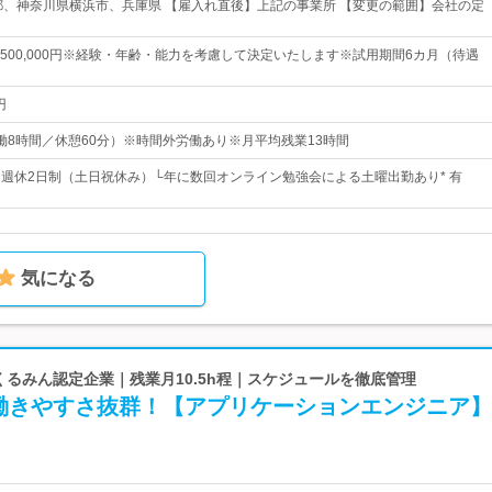
都、神奈川県横浜市、兵庫県 【雇入れ直後】上記の事業所 【変更の範囲】会社の定
0円～500,000円※経験・年齢・能力を考慮して決定いたします※試用期間6カ月（待遇
円
0（実働8時間／休憩60分）※時間外労働あり※月平均残業13時間
日* 週休2日制（土日祝休み）└年に数回オンライン勉強会による土曜出勤あり* 有
気になる
 くるみん認定企業｜残業月10.5h程｜スケジュールを徹底管理
働きやすさ抜群！【アプリケーションエンジニア】