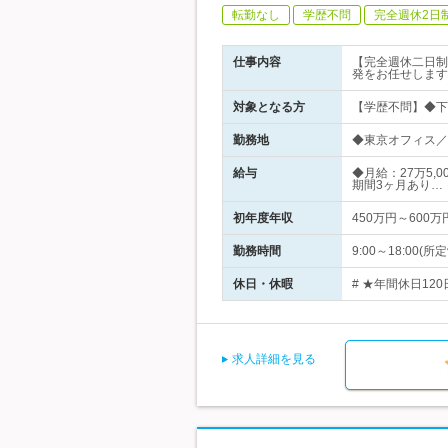
転勤なし
学歴不問
完全週休2日
仕事内容
【完全週休二日制
発をお任せします
対象となる方
【学歴不問】◆下
勤務地
◆東京オフィス／
給与
◆月給：27万5,
期間3ヶ月あり…
初年度年収
450万円～600万
勤務時間
9:00～18:0
休日・休暇
# ★年間休日12
求人詳細を見る