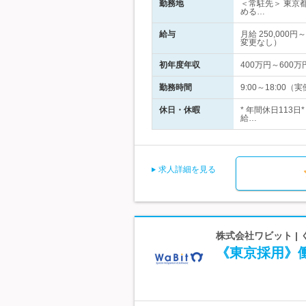
勤務地
＜常駐先＞ 東京
める…
給与
月給 250,00
変更なし）
初年度年収
400万円～600万
勤務時間
9:00～18:0
休日・休暇
* 年間休日113
給…
求人詳細を見る
株式会社ワビット |
《東京採用》