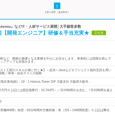
1
1件〜6件（全6件中）
cademia』などIT・人材サービス展開│大手顧客多数
歓迎【開発エンジニア】研修＆手当充実★
正社員
程など、開発の基礎となる業務を中心にお任せします。将来的には段階を踏んで
ップアップも目指せます。
スト工程のスキルが身に付く★】＜必須＞Javaなどオブジェクト指向言語を用い
経験／単体・結合テストの経験
区東池袋1－18－1 Hareza Tower 20F 大阪支社 大阪府大阪市…
2万円※上記には固定残業代：33,784円～／月20時間分を含む。└月20時間を超え
円
00（実働8時間）休憩：60分時間外労働有無：有（月8～10時間程度）※上記は弊社