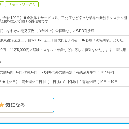
制
リモートワーク可
／年休120日】◆金融系やサービス系、官公庁など様々な業界の業務系システム開
◎腰を据えて働ける好環境です！
記いずれかの開発実務【３年以上】◎転勤なし／WEB面接可
東京都港区芝二丁目3-3 JRE芝二丁目大門ビル4階 …JR各線「浜松町駅」より徒…
000円～44万5,000円※経験・スキル・年齢などに応じて優遇をいたします。※試用
円
0(所定労働時間8時間)休憩時間：60分時間外労働有無：有残業月平均：10.5時間…
0日★【休日】* 完全週休二日制（土日祝）# 【休暇】* 有給休暇（10日～40日…
気になる