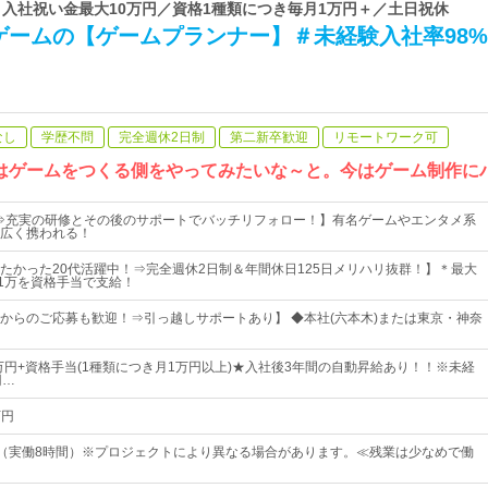
k | 入社祝い金最大10万円／資格1種類につき毎月1万円＋／土日祝休
ゲームの【ゲームプランナー】＃未経験入社率98
なし
学歴不問
完全週休2日制
第二新卒歓迎
リモートワーク可
はゲームをつくる側をやってみたいな～と。今はゲーム制作に
⇒充実の研修とその後のサポートでバッチリフォロー！】有名ゲームやエンタメ系
広く携われる！
たかった20代活躍中！⇒完全週休2日制＆年間休日125日メリハリ抜群！】＊最大
月1万を資格手当で支給！
からのご応募も歓迎！⇒引っ越しサポートあり】 ◆本社(六本木)または東京・神奈
0万円+資格手当(1種類につき月1万円以上)★入社後3年間の自動昇給あり！！※未経
円…
万円
：00（実働8時間）※プロジェクトにより異なる場合があります。≪残業は少なめで働