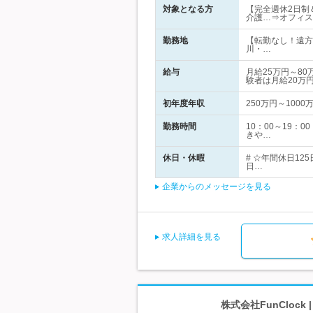
対象となる方
【完全週休2日制＆
介護…⇒オフィス
勤務地
【転勤なし！遠方
川・…
給与
月給25万円～8
験者は月給20万
初年度年収
250万円～1000
勤務時間
10：00～19
きや…
休日・休暇
# ☆年間休日1
日…
企業からのメッセージを見る
求人詳細を見る
株式会社FunCloc