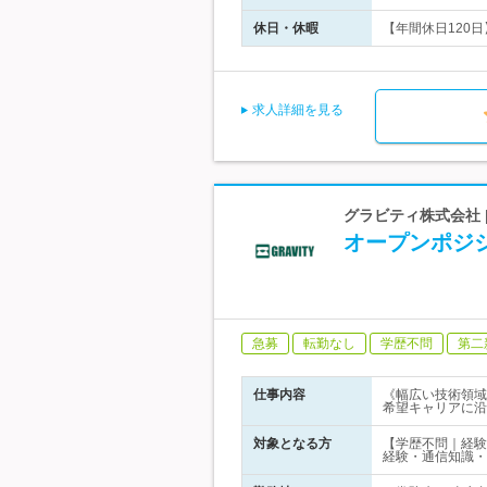
休日・休暇
【年間休日120日
求人詳細を見る
グラビティ株式会社 
オープンポジ
急募
転勤なし
学歴不問
第二
仕事内容
《幅広い技術領域
希望キャリアに沿
対象となる方
【学歴不問｜経験
経験・通信知識・