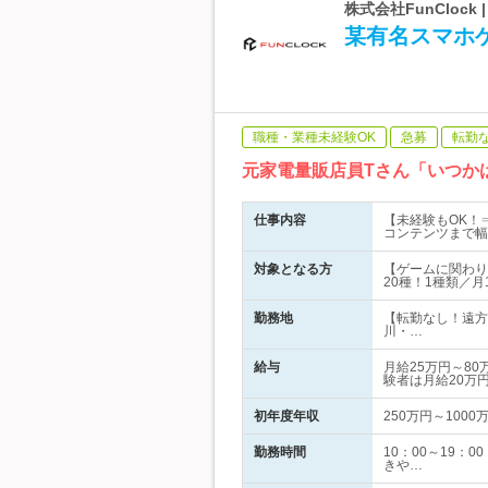
株式会社FunCloc
某有名スマホ
職種・業種未経験OK
急募
転勤
元家電量販店員Tさん「いつか
仕事内容
【未経験もOK！
コンテンツまで幅
対象となる方
【ゲームに関わり
20種！1種類／
勤務地
【転勤なし！遠方
川・…
給与
月給25万円～8
験者は月給20万
初年度年収
250万円～1000
勤務時間
10：00～19
きや…