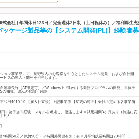
式会社 | 年間休日123日／完全週休2日制（土日祝休み）／福利厚生充
ッケージ製品等の【システム開発(PL)】経験者
ション事業部にて、長野県内のお客様を中心としたシステム開発、および自社開
ービスの導入・開発を担当します。
自動車免許（AT限定可）／Windows上で動作する業務プログラムの開発、単体テ
MSの知識、SQLの知識・経験
市和田4010-10 【雇入れ直後】上記事業所 【変更の範囲】会社の定める各事業所
7万円＋諸手当※経験・スキルを考慮し、優遇します※試用期間3ヶ月あり（待遇に変
】約3…
円
0（実働7時間50分／休憩50分）※時間外労働有無：有※月平均残業時間は20時間（…