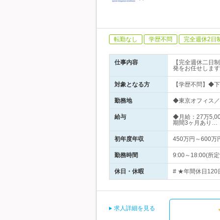
転勤なし
学歴不問
完全週休2日
仕事内容
【完全週休二日制
発をお任せします
対象となる方
【学歴不問】◆下
勤務地
◆東京オフィス／
給与
◆月給：27万5,
期間3ヶ月あり…
初年度年収
450万円～600万
勤務時間
9:00～18:0
休日・休暇
# ★年間休日12
求人詳細を見る