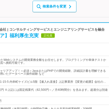
検索条件を変更
会社 | コンサルティングサービスとエンジニアリングサービスを融合
ジニア】福利厚生充実
正社員
を用いたWebシステムの開発業務全般をお任せします。プログラミングや単体テストか
流へ挑戦可能です。
ャリアアップ！＜必須＞JavaまたはPHPでの開発経験、詳細設計書を理解できる
を用いたデータベース操作経験 など
-15-5 内幸町ケイズビル5階 【雇入れ直後】上記事業所 【変更の範囲】会社の…
万円 ※上記には固定残業代（82,500円～／月40時間分）を含みます。超過分は別途
円
30（実働8時間／休憩1時間）※時間外労働：あり※月平均残業時間：20時間