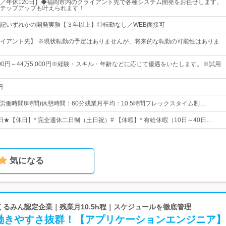
／年休120日】◆福岡市内のクライアント先で各種システム開発をお任せします。
テップアップも叶えられます！
記いずれかの開発実務【３年以上】◎転勤なし／WEB面接可
イアント先】 ※現状転勤の予定はありませんが、将来的な転勤の可能性はありま
000円～44万5,000円※経験・スキル・年齢などに応じて優遇をいたします。※試用
円
0(所定労働時間8時間)休憩時間：60分残業月平均：10.5時間フレックスタイム制…
0日★【休日】* 完全週休二日制（土日祝）# 【休暇】* 有給休暇（10日～40日…
気になる
 くるみん認定企業｜残業月10.5h程｜スケジュールを徹底管理
働きやすさ抜群！【アプリケーションエンジニア】