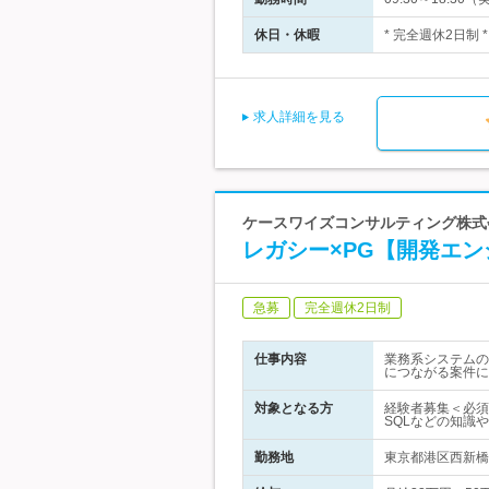
休日・休暇
* 完全週休2日制 
求人詳細を見る
ケースワイズコンサルティング株式
レガシー×PG【開発エンジ
急募
完全週休2日制
仕事内容
業務系システムの
につながる案件に
対象となる方
経験者募集＜必須
SQLなどの知識
勤務地
東京都港区西新橋1