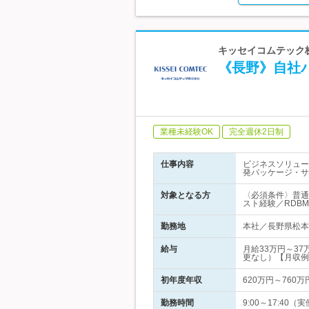
キッセイコムテック株
《長野》自社パ
業種未経験OK
完全週休2日制
仕事内容
ビジネスソリュー
発パッケージ・サ
対象となる方
〈必須条件〉普通
スト経験／RDB
勤務地
本社／長野県松本
給与
月給33万円～3
更なし）【月収例
初年度年収
620万円～760万
勤務時間
9:00～17:4