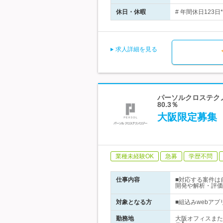
休日・休暇
# 年間休日123
求人詳細を見る
パーソルクロステクノ
80.3％
大阪限定募集
業種未経験OK
急募
学歴不問
仕事内容
■対応する案件は
開発や解析・評価
対象となる方
■組込みwebア
勤務地
大阪オフィスまた