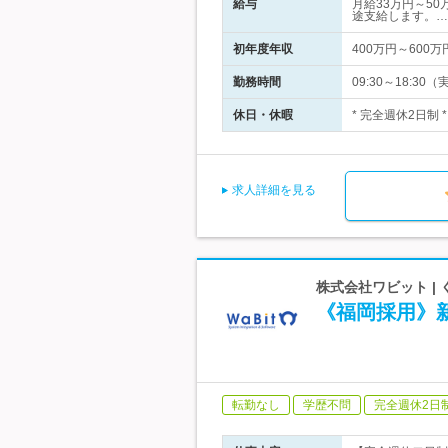
給与
月給33万円～50
途支給します。…
初年度年収
400万円～600万
勤務時間
09:30～18:
休日・休暇
* 完全週休2日制 
求人詳細を見る
株式会社ワビット |
《福岡採用》
転勤なし
学歴不問
完全週休2日