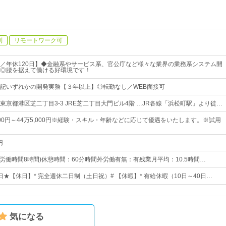
制
リモートワーク可
／年休120日】◆金融系やサービス系、官公庁など様々な業界の業務系システム開
◎腰を据えて働ける好環境です！
記いずれかの開発実務【３年以上】◎転勤なし／WEB面接可
東京都港区芝二丁目3-3 JRE芝二丁目大門ビル4階 …JR各線「浜松町駅」より徒…
000円～44万5,000円※経験・スキル・年齢などに応じて優遇をいたします。※試用
円
0(所定労働時間8時間)休憩時間：60分時間外労働有無：有残業月平均：10.5時間…
0日★【休日】* 完全週休二日制（土日祝）# 【休暇】* 有給休暇（10日～40日…
気になる