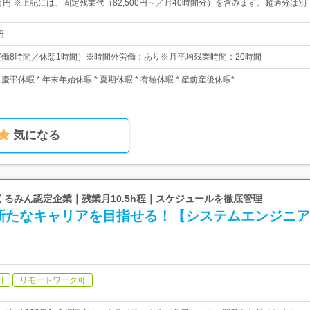
万円 ※上記には、固定残業代（82,500円～／月40時間分）を含みます。超過分は別
円
30（実働8時間／休憩1時間）※時間外労働：あり※月平均残業時間：20時間
* 慶弔休暇 * 年末年始休暇 * 夏期休暇 * 有給休暇 * 産前産後休暇* …
気になる
 くるみん認定企業｜残業月10.5h程｜スケジュールを徹底管理
新たなキャリアを目指せる！【システムエンジニア
制
リモートワーク可