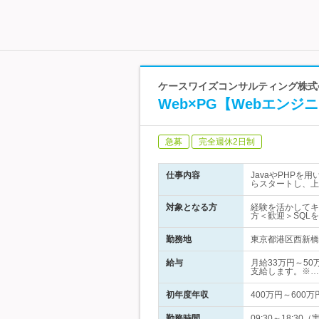
ケースワイズコンサルティング株式
Web×PG【Webエン
急募
完全週休2日制
仕事内容
JavaやPHP
らスタートし、上
対象となる方
経験を活かしてキ
方＜歓迎＞SQL
勤務地
東京都港区西新橋1
給与
月給33万円～50
支給します。※…
初年度年収
400万円～600万
勤務時間
09:30～18: