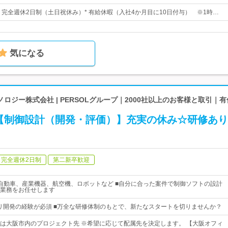
日* 完全週休2日制（土日祝休み）* 有給休暇（入社4か月目に10日付与） ※1時…
気になる
ロジー株式会社 | PERSOLグループ｜2000社以上のお客様と取引｜
【制御設計（開発・評価）】充実の休み☆研修あり
完全週休2日制
第二新卒歓迎
自動車、産業機器、航空機、ロボットなど ■自分に合った案件で制御ソフトの設計
業務をお任せします
プリ開発の経験が必須 ■万全な研修体制のもとで、新たなスタートを切りませんか？
は大阪市内のプロジェクト先 ※希望に応じて配属先を決定します。 【大阪オフィ