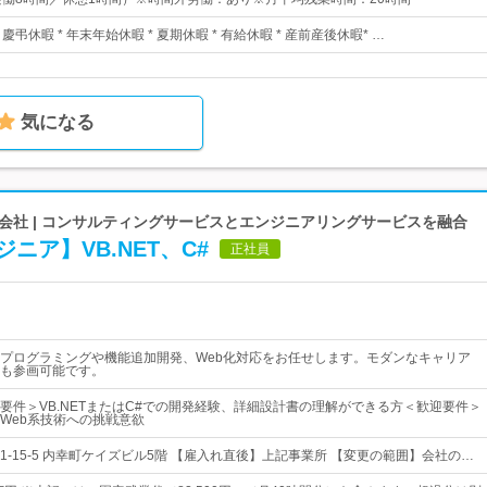
* 慶弔休暇 * 年末年始休暇 * 夏期休暇 * 有給休暇 * 産前産後休暇* …
気になる
会社 | コンサルティングサービスとエンジニアリングサービスを融合
ニア】VB.NET、C#
正社員
プログラミングや機能追加開発、Web化対応をお任せします。モダンなキャリア
も参画可能です。
要件＞VB.NETまたはC#での開発経験、詳細設計書の理解ができる方＜歓迎要件＞
やWeb系技術への挑戦意欲
-15-5 内幸町ケイズビル5階 【雇入れ直後】上記事業所 【変更の範囲】会社の…