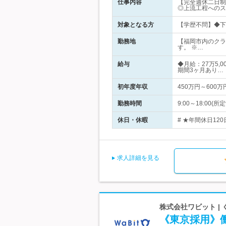
仕事内容
【完全週休二日制
◎上流工程へのス
対象となる方
【学歴不問】◆下
勤務地
【福岡市内のクラ
す。 ※…
給与
◆月給：27万5,
期間3ヶ月あり…
初年度年収
450万円～600万
勤務時間
9:00～18:0
休日・休暇
# ★年間休日12
求人詳細を見る
株式会社ワビット |
《東京採用》