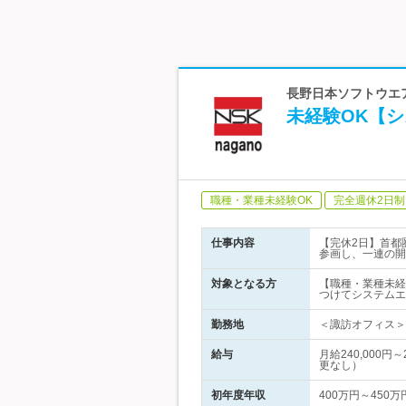
長野日本ソフトウエア
未経験OK【
職種・業種未経験OK
完全週休2日制
仕事内容
【完休2日】首都
参画し、一連の開
対象となる方
【職種・業種未経
つけてシステムエ
勤務地
＜諏訪オフィス＞ 
給与
月給240,000
更なし）
初年度年収
400万円～450万