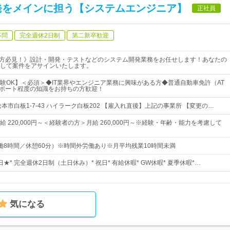
発をメインに担う【システムエンジニア】
正社員
不問
完全週休2日制
第二新卒歓迎
る方必見！》設計・開発・テストなどのシステム開発業務をお任せします！あなたの
して案件をアサインいたします。
験OK】＜必須＞◆IT業界やエンジニア業務に興味がある方◆普通自動車免許（AT
スポート程度の知識をお持ちの方歓迎！
本市白板1-7-43 ハイラーク白板202 【雇入れ直後】上記の事業所 【変更の…
 220,000円～＜経験者の方＞月給 260,000円～※経験・年齢・能力を考慮して
0（実働8時間／休憩60分）※時間外労働あり※月平均残業10時間未満
日★* 完全週休2日制（土日休み）* 祝日* 有給休暇* GW休暇* 夏季休暇*…
気になる