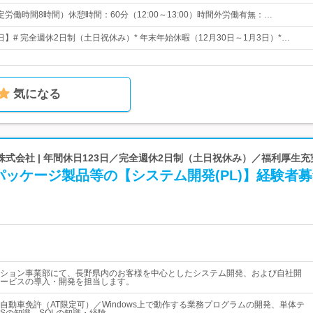
（所定労働時間8時間）休憩時間：60分（12:00～13:00）時間外労働有無：…
2日】# 完全週休2日制（土日祝休み）* 年末年始休暇（12月30日～1月3日）*…
気になる
式会社 | 年間休日123日／完全週休2日制（土日祝休み）／福利厚生充
ッケージ製品等の【システム開発(PL)】経験者
ション事業部にて、長野県内のお客様を中心としたシステム開発、および自社開
ービスの導入・開発を担当します。
自動車免許（AT限定可）／Windows上で動作する業務プログラムの開発、単体テ