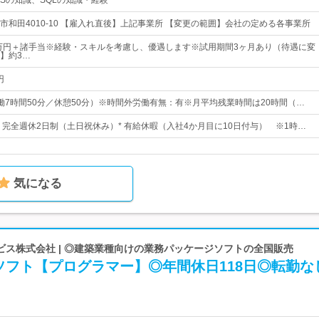
MSの知識、SQLの知識・経験
市和田4010-10 【雇入れ直後】上記事業所 【変更の範囲】会社の定める各事業所
7万円＋諸手当※経験・スキルを考慮し、優遇します※試用期間3ヶ月あり（待遇に変
】約3…
円
0（実働7時間50分／休憩50分）※時間外労働有無：有※月平均残業時間は20時間（…
日* 完全週休2日制（土日祝休み）* 有給休暇（入社4か月目に10日付与） ※1時…
気になる
ビス株式会社 | ◎建築業種向けの業務パッケージソフトの全国販売
ソフト【プログラマー】◎年間休日118日◎転勤な