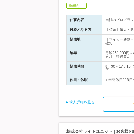
転勤なし
仕事内容
当社のプログラマ
対象となる方
【必須】短大・専
勤務地
【マイカー通勤可
社の…
給与
月給251,000
ヵ月（待遇変…
勤務時間
8：30～17：
平…
休日・休暇
# 年間休日118日
求人詳細を見る
株式会社ライトユニット | お客様