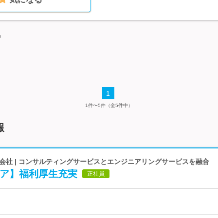
中
1
1件〜5件（全5件中）
報
会社 | コンサルティングサービスとエンジニアリングサービスを融合
ジニア】福利厚生充実
正社員