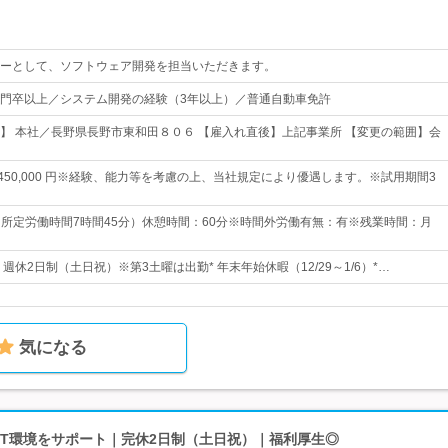
ーとして、ソフトウェア開発を担当いただきます。
門卒以上／システム開発の経験（3年以上）／普通自動車免許
】 本社／長野県長野市東和田８０６ 【雇入れ直後】上記事業所 【変更の範囲】会
円～450,000 円※経験、能力等を考慮の上、当社規定により優遇します。※試用期間3
15（所定労働時間7時間45分）休憩時間：60分※時間外労働有無：有※残業時間：月
* 週休2日制（土日祝）※第3土曜は出勤* 年末年始休暇（12/29～1/6）*…
気になる
のIT環境をサポート｜完休2日制（土日祝）｜福利厚生◎