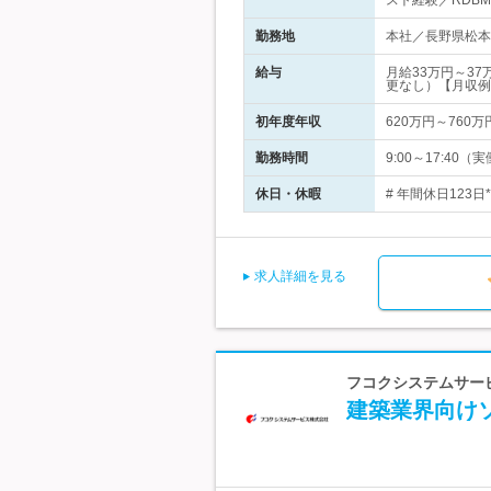
スト経験／RDB
勤務地
本社／長野県松本
給与
月給33万円～3
更なし）【月収例
初年度年収
620万円～760万
勤務時間
9:00～17:4
休日・休暇
# 年間休日123
求人詳細を見る
フコクシステムサー
建築業界向け