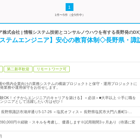
1
1件〜5件（全5件中）
株式会社 | 情報システム技術とコンサルノウハウを有する長野発のD
システムエンジニア】安心の教育体制◇長野県・諏
第二新卒歓迎
リモートワーク可
圏や県内企業向けの業務システムの構築プロジェクトと保守・運用プロジェクトに
発業務や運用保守をお任せします。
験OK！イチからエンジニアのキャリアを築ける】＜必須＞■大卒以上 ☆手に職を
ンジニアとして活躍したい方はぜひ！
長野県諏訪市湖岸通り5-17-26 ＜塩尻オフィス＞ 長野県塩尻市大門八番町1-…
円～280,000円※経験・スキルを考慮し、優遇します※試用期間3ヶ月あり（待遇に変
円