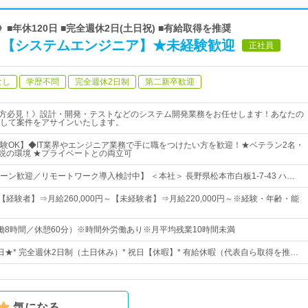
■年休120日 ■完全週休2日(土日祝) ■有給取得を推奨
K！【システムエンジニア】★未経験歓迎
正社員
なし
学歴不問
完全週休2日制
第二新卒歓迎
る方必見！》設計・開発・テストなどのシステム開発業務をお任せします！あなたの
して案件をアサインいたします。
験OK】◆IT業界やエンジニア業務で手に職をつけたい方を歓迎！★ベテラン2名・
精鋭の環境 ★プライベートとの両立可
ーン歓迎／リモートワーク導入検討中】 ＜本社＞ 長野県松本市白板1-7-43 ハ…
円～【経験者】⇒月給260,000円～【未経験者】⇒月給220,000円～※経験・年齢・能
0（実働8時間／休憩60分）※時間外労働あり※月平均残業10時間未満
0日★* 完全週休2日制（土日休み）* 祝日【休暇】* 有給休暇（代表自ら取得を推…
気になる