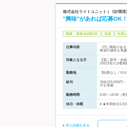
株式会社ライトユニット | 《好環境》
"興味"があれば応募O
職種・業種未経験OK
急募
転勤
仕事内容
《ITに興味があ
希望や適性を考慮
対象となる方
【第二新卒・未経
20代3名の少数
勤務地
【転勤なし／UIタ
給与
月給220,000
力を考慮…
勤務時間
9:00～18:0
休日・休暇
# ★年間休日12
求人詳細を見る