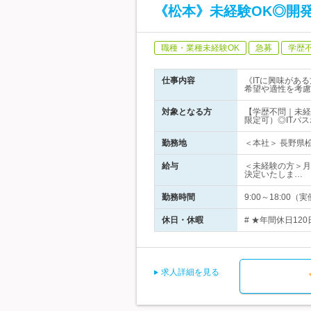
《松本》未経験OK◎開
職種・業種未経験OK
急募
学歴
仕事内容
《ITに興味があ
希望や適性を考慮
対象となる方
【学歴不問｜未経
限定可）◎ITパ
勤務地
＜本社＞ 長野県松
給与
＜未経験の方＞月給
決定いたしま…
勤務時間
9:00～18:0
休日・休暇
# ★年間休日120
求人詳細を見る