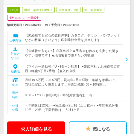
正社員
職種・業種未経験OK
完全週休2日制
第二新卒歓迎
女性のおしごと掲載中
情報更新日：2026/04/10
終了予定日：
2026/10/08
【未経験でも安心の教育体制】カタログ、チラシ、パンフレット
などの枚葉（まいよう）印刷業務全般を担当します。
仕事内容
【未経験の方もOK】◎高卒以上★手当やお休みも充実した働き
対象と
やすい環境です！★地域密着で働きたい方歓迎
なる方
【マイカー通勤可／U・Iターン歓迎】 ■帯広本社：北海道帯広市
西10条南9丁目7番地 【雇入れ直後…
勤務地
月給19.5万円～25.5万円＋賞与年2回※経験・年齢を考慮の上、
当社規定により優遇します。※固定残業代8～10時間…
給与
勤務
8:30～17:30（休憩60分）時間外労働有無：有
時間
＜年間休日120日＞■完全週休2日制（土日祝休）■年間有給休暇
休日
休暇
10日～20日（下限日数は、入社1ケ月…
求人詳細を見る
気になる