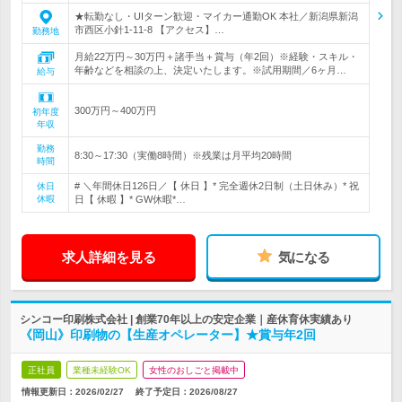
★転勤なし・UIターン歓迎・マイカー通勤OK 本社／新潟県新潟
市西区小針1-11-8 【アクセス】…
勤務地
月給22万円～30万円＋諸手当＋賞与（年2回）※経験・スキル・
年齢などを相談の上、決定いたします。※試用期間／6ヶ月…
給与
300万円～400万円
初年度
年収
勤務
8:30～17:30（実働8時間）※残業は月平均20時間
時間
# ＼年間休日126日／【 休日 】* 完全週休2日制（土日休み）* 祝
休日
休暇
日【 休暇 】* GW休暇*…
求人詳細を見る
気になる
シンコー印刷株式会社 | 創業70年以上の安定企業｜産休育休実績あり
《岡山》印刷物の【生産オペレーター】★賞与年2回
正社員
業種未経験OK
女性のおしごと掲載中
情報更新日：2026/02/27
終了予定日：
2026/08/27