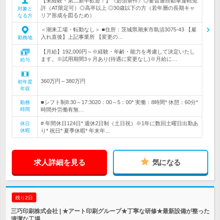
【未経験・第二新卒歓迎！】《必須条件》◎要普通自動車運転免
許（AT限定可）◎高卒以上 ◎30歳以下の方（若年層の長期キャ
対象と
リア形成を図るため）
なる方
＜潮来工場・転勤なし＞ ■住所：茨城県潮来市島須3075-43 【雇
入れ直後】上記事業所 【変更の…
勤務地
【月給】192,000円～※経験・年齢・能力を考慮して決定いたし
ます。※試用期間3ヶ月あり(待遇に変更なし)※月給に…
給与
360万円～380万円
初年度
年収
■シフト制8:30～17:3020：00～5：00* 実働：8時間* 休憩：60分*
勤務
時間
時間外労働有無…
# 年間休日124日* 週休2日制（土日祝）※1年に数回土曜日出勤あ
休日
休暇
り* 祝日* 夏季休暇* 年末年…
求人詳細を見る
気になる
残り2日
三巧印刷株式会社 | ★アート印刷グループ★丁寧な研修★最新設備が整った
清潔な工場