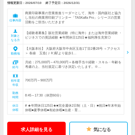
情報更新日：2026/07/10
終了予定日：
2026/12/31
商業印刷事業の営業推進リーダーとして、海外・国内販社と協力
し当社の商業用印刷プリンター「TASKalfa Pro」シリーズの営業
仕事内容
活動をご担当いただきます
【経験者募集】販社営業経験（特に海外）または海外営業経験 ・
対象と
ビジネスでの英語経験 ★年間休日125日★福利厚生充実◎
なる方
【大阪本社】 大阪府大阪市中央区玉造1丁目2番28号 ＜アクセス
＞ 各線 玉造(ＪＲ)駅より徒歩1…
勤務地
月給：275,000円～470,000円＋各種手当※経験・スキル・年齢を
考慮の上、当社規定に基づき決定いたします。※…
給与
700万円～900万円
初年度
年収
勤務
8:45～17:30（休憩60分）
時間
# ★年間休日125日★■完全週休2日制（土・日）■祝日■年末年始
休日
休暇
休暇■夏季休暇■有給休暇■出産・育…
求人詳細を見る
気になる