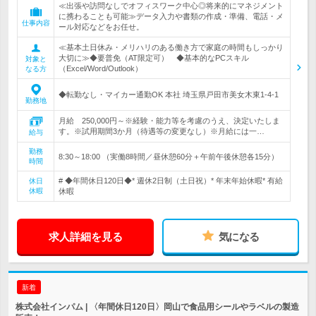
≪出張や訪問なしでオフィスワーク中心◎将来的にマネジメント
に携わることも可能≫データ入力や書類の作成・準備、電話・メ
仕事内容
ール対応などをお任せ。
≪基本土日休み・メリハリのある働き方で家庭の時間もしっかり
大切に≫◆要普免（AT限定可） ◆基本的なPCスキル
対象と
（Excel/Word/Outlook）
なる方
◆転勤なし・マイカー通勤OK 本社 埼玉県戸田市美女木東1-4-1
勤務地
月給 250,000円～※経験・能力等を考慮のうえ、決定いたしま
す。※試用期間3か月（待遇等の変更なし）※月給には一…
給与
勤務
8:30～18:00 （実働8時間／昼休憩60分＋午前午後休憩各15分）
時間
# ◆年間休日120日◆* 週休2日制（土日祝）* 年末年始休暇* 有給
休日
休暇
休暇
求人詳細を見る
気になる
新着
株式会社インパム | 〈年間休日120日〉岡山で食品用シールやラベルの製造