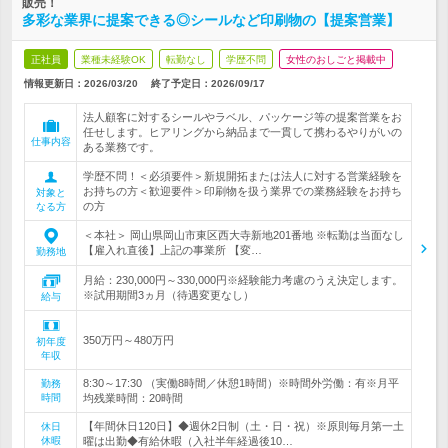
販売！
多彩な業界に提案できる◎シールなど印刷物の【提案営業】
正社員
業種未経験OK
転勤なし
学歴不問
女性のおしごと掲載中
情報更新日：2026/03/20
終了予定日：
2026/09/17
法人顧客に対するシールやラベル、パッケージ等の提案営業をお
任せします。ヒアリングから納品まで一貫して携わるやりがいの
仕事内容
ある業務です。
学歴不問！＜必須要件＞新規開拓または法人に対する営業経験を
お持ちの方＜歓迎要件＞印刷物を扱う業界での業務経験をお持ち
対象と
の方
なる方
＜本社＞ 岡山県岡山市東区西大寺新地201番地 ※転勤は当面なし
【雇入れ直後】上記の事業所 【変…
勤務地
月給：230,000円～330,000円※経験能力考慮のうえ決定します。
※試用期間3ヵ月（待遇変更なし）
給与
350万円～480万円
初年度
年収
8:30～17:30 （実働8時間／休憩1時間）※時間外労働：有※月平
勤務
時間
均残業時間：20時間
【年間休日120日】◆週休2日制（土・日・祝）※原則毎月第一土
休日
休暇
曜は出勤◆有給休暇（入社半年経過後10…