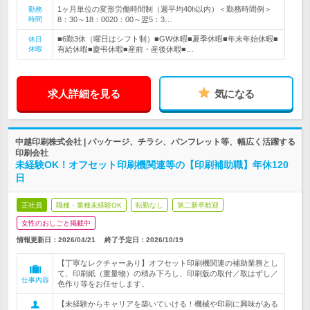
1ヶ月単位の変形労働時間制（週平均40h以内）＜勤務時間例＞
勤務
時間
8：30～18：0020：00～翌5：3…
■6勤3休（曜日はシフト制）■GW休暇■夏季休暇■年末年始休暇■
休日
休暇
有給休暇■慶弔休暇■産前・産後休暇■…
求人詳細を見る
気になる
中越印刷株式会社 | パッケージ、チラシ、パンフレット等、幅広く活躍する
印刷会社
未経験OK！オフセット印刷機関連等の【印刷補助職】年休120
日
正社員
職種・業種未経験OK
転勤なし
第二新卒歓迎
女性のおしごと掲載中
情報更新日：2026/04/21
終了予定日：
2026/10/19
【丁寧なレクチャーあり】オフセット印刷機関連の補助業務とし
て、印刷紙（重量物）の積み下ろし、印刷版の取付／取はずし／
仕事内容
色作り等をお任せします。
【未経験からキャリアを築いていける！機械や印刷に興味がある