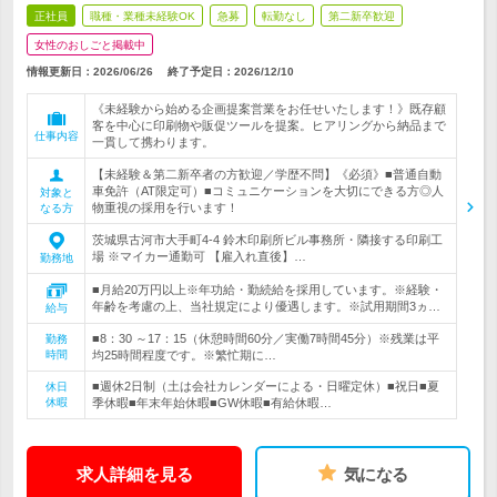
正社員
職種・業種未経験OK
急募
転勤なし
第二新卒歓迎
女性のおしごと掲載中
情報更新日：2026/06/26
終了予定日：
2026/12/10
《未経験から始める企画提案営業をお任せいたします！》既存顧
客を中心に印刷物や販促ツールを提案。ヒアリングから納品まで
仕事内容
一貫して携わります。
【未経験＆第二新卒者の方歓迎／学歴不問】《必須》■普通自動
車免許（AT限定可）■コミュニケーションを大切にできる方◎人
対象と
物重視の採用を行います！
なる方
茨城県古河市大手町4-4 鈴木印刷所ビル事務所・隣接する印刷工
場 ※マイカー通勤可 【雇入れ直後】…
勤務地
■月給20万円以上※年功給・勤続給を採用しています。※経験・
年齢を考慮の上、当社規定により優遇します。※試用期間3ヵ…
給与
■8：30 ～17：15（休憩時間60分／実働7時間45分）※残業は平
勤務
時間
均25時間程度です。※繁忙期に…
■週休2日制（土は会社カレンダーによる・日曜定休）■祝日■夏
休日
休暇
季休暇■年末年始休暇■GW休暇■有給休暇…
求人詳細を見る
気になる