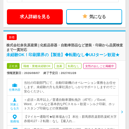
求人詳細を見る
気になる
新着
株式会社奈良原産業 | 化粧品容器・自動車部品など塗装・印刷から品質検査
まで一貫対応
未経験OK！印刷業界の【製造】◆転勤なし◆UIJターン歓迎★
正社員
職種・業種未経験OK
急募
転勤なし
女性のおしごと掲載中
情報更新日：2026/08/07
終了予定日：
2027/01/28
当社の印刷部門にて、自動印刷機のオペレーション業務をお任せ
します。未経験の方も先輩社員がしっかりサポートしますのでご
仕事内容
安心ください。
＜必須＞高卒以上／普通自動車運転免許（AT可）／Excel、
Word、メールなど基本的なPCスキル＜歓迎＞シルク印刷、ホッ
対象と
トスタンプ印刷などの実務経験
なる方
【マイカー通勤可★駐車場あり】 本社：群馬県邑楽郡邑楽町大字
赤堀4127－2 転勤：なし 【雇入れ…
勤務地