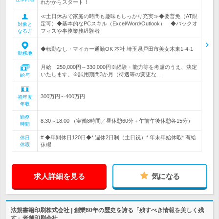
れかからスタート！
≪土日休みで家庭の時間も趣味もしっかり充実≫◆要普免（AT限
定可）◆基本的なPCスキル（Excel/Word/Outlook） ◆バックオ
対象と
フィスや事務業務経験者
なる方
◆転勤なし・マイカー通勤OK 本社 埼玉県戸田市美女木東1-4-1
勤務地
月給 250,000円～330,000円※経験・能力等を考慮のうえ、決定
いたします。※試用期間3か月（待遇等の変更な…
給与
300万円～400万円
初年度
年収
勤務
8:30～18:00 （実働8時間／昼休憩60分＋午前午後休憩各15分）
時間
# ◆年間休日120日◆* 週休2日制（土日祝）* 年末年始休暇* 有給
休日
休暇
休暇
求人詳細を見る
気になる
法規書籍印刷株式会社 | 創業60年の歴史を誇る「残すべき情報を美しく残
す」老舗印刷会社