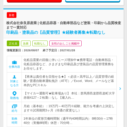
新着
株式会社奈良原産業 | 化粧品容器・自動車部品など塗装・印刷から品質検査
まで一貫対応
印刷品・塗装品の【品質管理】★経験者募集★転勤なし
正社員
急募
転勤なし
女性のおしごと掲載中
情報更新日：2026/08/07
終了予定日：
2027/01/28
化粧品需要の回復に伴いニーズ増加中★携帯電話・自動車部品・
化粧品容器など、さまざまな印刷品及び塗装品の品質管理業務を
仕事内容
お任せします。
【将来は責任者を目指せる★】＜必須＞高卒以上／品質管理の経
験／普通自動車運転免許（AT可）／Excel、Word、メールなど基
対象と
本的なPCスキル
なる方
【マイカー通勤可★駐車場あり】 本社：群馬県邑楽郡邑楽町大字
赤堀4127－2 転勤：なし 【雇入れ…
勤務地
月給（基本給）：19万円～40万円※経験、能力を考慮の上決定し
ます※試用期間3ヶ月（待遇の変更なし）
給与
1年単位の変形労働時間制（週平均40時間以内） 8時30分～17時
勤務
時間
40分（実働8時間）休憩：70分時…