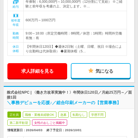
年俸制：6,000,000円～10,000,000円（12分割にて支給） ※ご経
験と前年収を考慮の上、決定します。※…
給与
600万円～1000万円
初年度
年収
9:00～18:00（所定労働時間：8時間／休憩：1時間）時間外労働
勤務
時間
有無：有
【年間休日120日】◆週休2日制（土曜、日曜、祝日 ※場合によ
休日
休暇
り出勤時は代休取得） ◆夏期休暇（5…
求人詳細を見る
気になる
株式会社NPC | 〈働き方改革実施中！〉年間休日120日／月給25万円～／面
接1回
＼事務デビューを応援♪／総合印刷メーカーの【営業事務】
正社員
職種・業種未経験OK
急募
転勤なし
学歴不問
第二新卒歓迎
女性のおしごと掲載中
情報更新日：2026/04/03
終了予定日：
2026/10/01