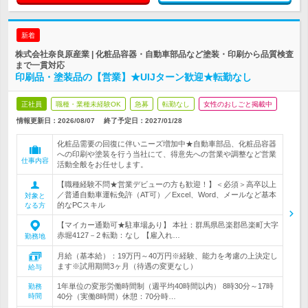
新着
株式会社奈良原産業 | 化粧品容器・自動車部品など塗装・印刷から品質検査
まで一貫対応
印刷品・塗装品の【営業】★UIJターン歓迎★転勤なし
正社員
職種・業種未経験OK
急募
転勤なし
女性のおしごと掲載中
情報更新日：2026/08/07
終了予定日：
2027/01/28
化粧品需要の回復に伴いニーズ増加中★自動車部品、化粧品容器
への印刷や塗装を行う当社にて、得意先への営業や調整など営業
仕事内容
活動全般をお任せします。
【職種経験不問★営業デビューの方も歓迎！】＜必須＞高卒以上
／普通自動車運転免許（AT可）／Excel、Word、メールなど基本
対象と
的なPCスキル
なる方
【マイカー通勤可★駐車場あり】 本社：群馬県邑楽郡邑楽町大字
赤堀4127－2 転勤：なし 【雇入れ…
勤務地
月給（基本給）：19万円～40万円※経験、能力を考慮の上決定し
ます※試用期間3ヶ月（待遇の変更なし）
給与
1年単位の変形労働時間制（週平均40時間以内） 8時30分～17時
勤務
時間
40分（実働8時間）休憩：70分時…