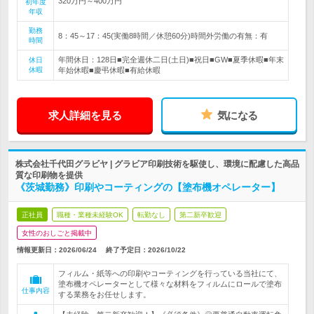
320万円～400万円
初年度
年収
勤務
8：45～17：45(実働8時間／休憩60分)時間外労働の有無：有
時間
年間休日：128日■完全週休二日(土日)■祝日■GW■夏季休暇■年末
休日
休暇
年始休暇■慶弔休暇■有給休暇
求人詳細を見る
気になる
株式会社千代田グラビヤ | グラビア印刷技術を駆使し、環境に配慮した高品
質な印刷物を提供
《茨城勤務》印刷やコーティングの【塗布機オペレーター】
正社員
職種・業種未経験OK
転勤なし
第二新卒歓迎
女性のおしごと掲載中
情報更新日：2026/06/24
終了予定日：
2026/10/22
フィルム・紙等への印刷やコーティングを行っている当社にて、
塗布機オペレーターとして様々な材料をフィルムにロールで塗布
仕事内容
する業務をお任せします。