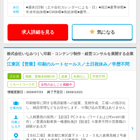
■週休2日制（土※会社カレンダーによる・日）■祝日■夏季休暇■
休日
休暇
年末年始休暇■GW休暇■有給休暇■慶弔…
求人詳細を見る
気になる
株式会社いなみつ | ＼印刷・コンテンツ制作・経営コンサルを展開する企業
／
江東区【営業】印刷のルートセールス／土日祝休み／学歴不問
正社員
職種・業種未経験OK
急募
転勤なし
学歴不問
リモートワーク可
女性のおしごと掲載中
情報更新日：2026/07/23
終了予定日：
2026/12/21
印刷物等に関する既存顧客への提案、見積作成、工場への指示出
し、納品管理などをお任せします。※飛び込み営業はありません
仕事内容
＼人柄重視の採用／【必須】PCスキル（ワードおよびExcelの操
作）／普通自動車第一種運転免許【歓迎】※業界不問※営業職の
対象と
経験がある方
なる方
【当社工場】 東京都江東区森下３－１２－５丸八倉庫高橋２号倉