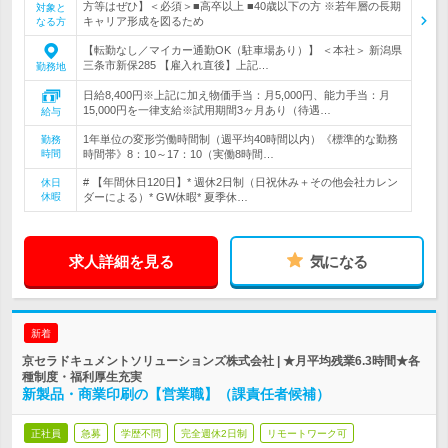
方等はぜひ】＜必須＞■高卒以上 ■40歳以下の方 ※若年層の長期
対象と
キャリア形成を図るため
なる方
【転勤なし／マイカー通勤OK（駐車場あり）】 ＜本社＞ 新潟県
三条市新保285 【雇入れ直後】上記…
勤務地
日給8,400円※上記に加え物価手当：月5,000円、能力手当：月
15,000円を一律支給※試用期間3ヶ月あり（待遇…
給与
1年単位の変形労働時間制（週平均40時間以内）《標準的な勤務
勤務
時間
時間帯》8：10～17：10（実働8時間…
# 【年間休日120日】* 週休2日制（日祝休み＋その他会社カレン
休日
休暇
ダーによる）* GW休暇* 夏季休…
求人詳細を見る
気になる
新着
京セラドキュメントソリューションズ株式会社 | ★月平均残業6.3時間★各
種制度・福利厚生充実
新製品・商業印刷の【営業職】（課責任者候補）
正社員
急募
学歴不問
完全週休2日制
リモートワーク可