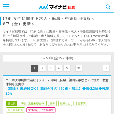
印刷 女性に関する求人・転職・中途採用情報＜
8/7（金）更新＞
マイナビ転職では「印刷 女性」に関連する転職・求人・中途採用情報を多数掲
載中!「印刷 女性」の転職・求人情報を探しているあなたにおすすめのお仕事
を掲載しています。「印刷 女性」に関連するキーワードからも転職・求人情報
をお探しいただけるので、あなたにぴったりのお仕事を見つけてみてください!
1～50件 (全1550件中)
…
1
2
3
4
5
31
コーホク印刷株式会社 | フォーム印刷（伝票、複写伝票など）に注力｜教育
体制も充実◎
《岡山》未経験OK！印刷会社の【印刷・加工】◆週休2日◆残業
20h
正社員
職種・業種未経験OK
急募
転勤なし
学歴不問
第二新卒歓迎
女性のおしごと掲載中