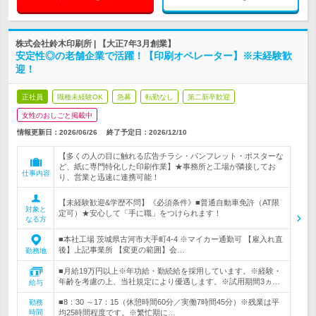
株式会社鈴木印刷所 | 【大正7年3月創業】
安定性◎の老舗企業で活躍！【印刷オペレーター】※未経験歓
迎！
正社員
職種未経験OK
急募
転勤なし
第二新卒歓迎
女性のおしごと掲載中
情報更新日：2026/06/26
終了予定日：
2026/12/10
【多くの人の目に触れる広告チラシ・パンフレット・ポスターな
ど、紙に専門特化した印刷作業】★事務所と工場が隣接してお
仕事内容
り、営業と迅速に連携可能！
【未経験歓迎&学歴不問】《必須条件》■普通自動車免許（AT限
対象と
定可）★安心して「手に職」をつけられます！
なる方
■本社工場 茨城県古河市大手町4-4 ※マイカー通勤可 【雇入れ直
後】上記事業所 【変更の範囲】会…
勤務地
■月給19万円以上※年功給・勤続給を採用しています。※経験・
年齢を考慮の上、当社規定により優遇します。※試用期間3ヵ…
給与
■8：30 ～17：15（休憩時間60分／実働7時間45分）※残業は平
勤務
時間
均25時間程度です。※繁忙期に…