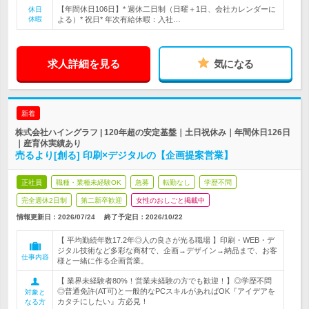
【年間休日106日】* 週休二日制（日曜＋1日、会社カレンダーに
休日
休暇
よる）* 祝日* 年次有給休暇：入社…
求人詳細を見る
気になる
新着
株式会社ハイングラフ | 120年超の安定基盤｜土日祝休み｜年間休日126日
｜産育休実績あり
売るより[創る] 印刷×デジタルの【企画提案営業】
正社員
職種・業種未経験OK
急募
転勤なし
学歴不問
完全週休2日制
第二新卒歓迎
女性のおしごと掲載中
情報更新日：2026/07/24
終了予定日：
2026/10/22
【 平均勤続年数17.2年◎人の良さが光る職場 】印刷・WEB・デ
ジタル技術など多彩な商材で、企画→デザイン→納品まで、お客
仕事内容
様と一緒に作る企画営業。
【 業界未経験者80%！営業未経験の方でも歓迎！】◎学歴不問
◎普通免許(AT可)と一般的なPCスキルがあればOK『アイデアを
対象と
カタチにしたい』方必見！
なる方