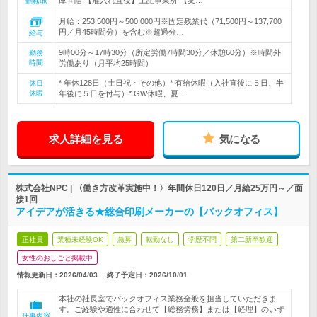
庫４階 【雇入れ直後】上記事業所 【変…
勤務地
月給：253,500円～500,000円※固定残業代（71,500円～137,700
円／月45時間分）を含む※超過分…
給与
9時00分～17時30分（所定労働7時間30分／休憩60分）※時間外
勤務
時間
労働あり（月平均25時間）
* 年休128日（土日祝・その他）* 有給休暇（入社直後に５日、半
休日
休暇
年後に５日を付与）* GW休暇、夏…
求人詳細を見る
気になる
株式会社NPC | 〈働き方改革実施中！〉年間休日120日／月給25万円～／面
接1回
アイデアが活きる★総合印刷メーカーの【バックオフィス】
正社員
業種未経験OK
急募
転勤なし
学歴不問
第二新卒歓迎
女性のおしごと掲載中
情報更新日：2026/04/03
終了予定日：
2026/10/01
本社の社長室でバックオフィス業務全般を担当していただきま
す。ご経験や適性に合わせて【総務労務】または【経理】のいず
仕事内容