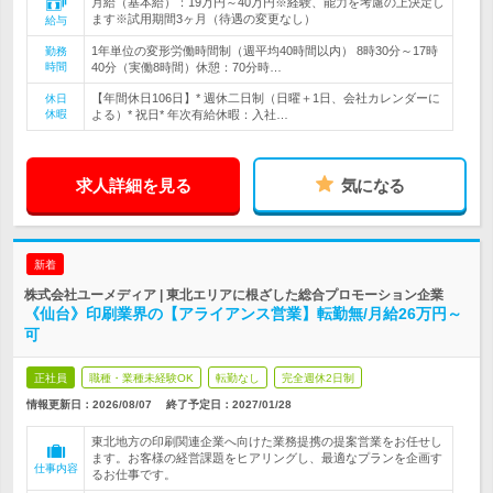
月給（基本給）：19万円～40万円※経験、能力を考慮の上決定し
ます※試用期間3ヶ月（待遇の変更なし）
給与
1年単位の変形労働時間制（週平均40時間以内） 8時30分～17時
勤務
時間
40分（実働8時間）休憩：70分時…
【年間休日106日】* 週休二日制（日曜＋1日、会社カレンダーに
休日
休暇
よる）* 祝日* 年次有給休暇：入社…
求人詳細を見る
気になる
新着
株式会社ユーメディア | 東北エリアに根ざした総合プロモーション企業
《仙台》印刷業界の【アライアンス営業】転勤無/月給26万円～
可
正社員
職種・業種未経験OK
転勤なし
完全週休2日制
情報更新日：2026/08/07
終了予定日：
2027/01/28
東北地方の印刷関連企業へ向けた業務提携の提案営業をお任せし
ます。お客様の経営課題をヒアリングし、最適なプランを企画す
仕事内容
るお仕事です。