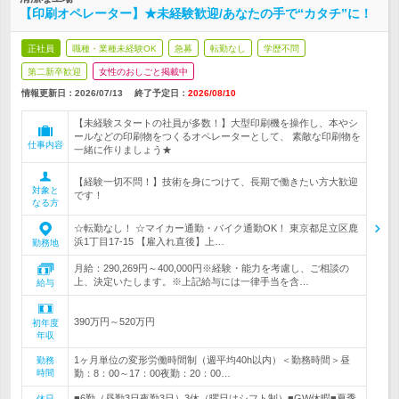
【印刷オペレーター】★未経験歓迎/あなたの手で“カタチ”に！
正社員
職種・業種未経験OK
急募
転勤なし
学歴不問
第二新卒歓迎
女性のおしごと掲載中
情報更新日：2026/07/13
終了予定日：
2026/08/10
【未経験スタートの社員が多数！】大型印刷機を操作し、本やシ
ールなどの印刷物をつくるオペレーターとして、 素敵な印刷物を
仕事内容
一緒に作りましょう★
【経験一切不問！】技術を身につけて、長期で働きたい方大歓迎
対象と
です！
なる方
☆転勤なし！ ☆マイカー通勤・バイク通勤OK！ 東京都足立区鹿
浜1丁目17-15 【雇入れ直後】上…
勤務地
月給：290,269円～400,000円※経験・能力を考慮し、ご相談の
上、決定いたします。※上記給与には一律手当を含…
給与
390万円～520万円
初年度
年収
1ヶ月単位の変形労働時間制（週平均40h以内）＜勤務時間＞昼
勤務
時間
勤：8：00～17：00夜勤：20：00…
■6勤（昼勤3日夜勤3日）3休（曜日はシフト制）■GW休暇■夏季
休日