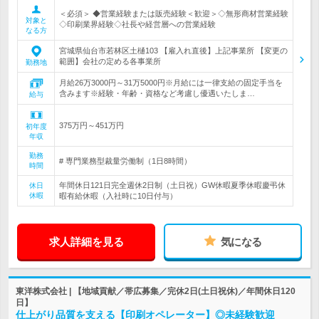
＜必須＞ ◆営業経験または販売経験＜歓迎＞◇無形商材営業経験
対象と
◇印刷業界経験◇社長や経営層への営業経験
なる方
宮城県仙台市若林区土樋103 【雇入れ直後】上記事業所 【変更の
範囲】会社の定める各事業所
勤務地
月給26万3000円～31万5000円※月給には一律支給の固定手当を
含みます※経験・年齢・資格など考慮し優遇いたしま…
給与
375万円～451万円
初年度
年収
勤務
# 専門業務型裁量労働制（1日8時間）
時間
年間休日121日完全週休2日制（土日祝）GW休暇夏季休暇慶弔休
休日
休暇
暇有給休暇（入社時に10日付与）
求人詳細を見る
気になる
東洋株式会社 | 【地域貢献／帯広募集／完休2日(土日祝休)／年間休日120
日】
仕上がり品質を支える【印刷オペレーター】◎未経験歓迎