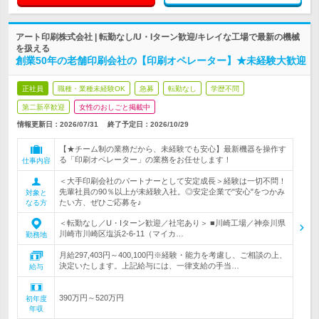
アート印刷株式会社 | 転勤なし/U・Iターン歓迎/キレイな工場で最新の機械
を扱える
創業50年の老舗印刷会社の【印刷オペレーター】★未経験大歓迎
正社員
職種・業種未経験OK
急募
転勤なし
学歴不問
第二新卒歓迎
女性のおしごと掲載中
情報更新日：2026/07/31
終了予定日：
2026/10/29
【★チーム制の業務だから、未経験でも安心】最新機器を操作す
る「印刷オペレーター」の業務をお任せします！
仕事内容
＜大手印刷会社のパートナーとして安定成長＞経験は一切不問！
先輩社員の90％以上が未経験入社。◎安定企業で"安心"をつかみ
対象と
たい方、ぜひご応募を♪
なる方
＜転勤なし／U・Iターン歓迎／社宅あり＞ ■川崎工場／神奈川県
川崎市川崎区塩浜2-6-11（マイカ…
勤務地
月給297,403円～400,100円※経験・能力を考慮し、ご相談の上、
決定いたします。上記給与には、一律支給の手当…
給与
390万円～520万円
初年度
年収