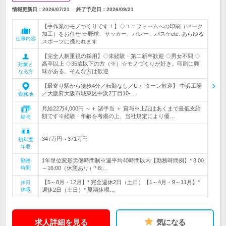
情報更新日：2026/07/21
終了予定日：
2026/09/21
【手作業のモノづくりです！】◇ユニフォームへの印刷（マーク
加工）をお任せ ☆野球、サッカー、バレー、バスケetc. あらゆる
仕事内容
スポーツに携われます
【完全人柄重視の採用】◇未経験・第二新卒歓迎 ◇男女不問 ◇
高卒以上 ◇35歳以下の方（※）☆モノづくりが好き。印刷に興
対象と
味がある。そんな方は歓迎
なる方
【最寄り駅から徒歩4分／転勤なし／U・Iターン歓迎】 中浜工場
／大阪府大阪市城東区中浜2丁目10-…
勤務地
月給22万4,000円 ～＋ 諸手当 ＋ 賞与※上記はあくまで最低支給
額です※経験・年齢を考慮の上、当社規定により優…
給与
347万円～371万円
初年度
年収
1年単位変形労働時間制※週平均40時間以内【勤務時間例】* 8:00
勤務
時間
～16:00（休憩あり）* 8:…
【5～8月・12月】* 完全週休2日（土日）【1～4月・9～11月】*
休日
休暇
週休2日（土日）* 夏期休暇…
求人詳細を見る
気になる