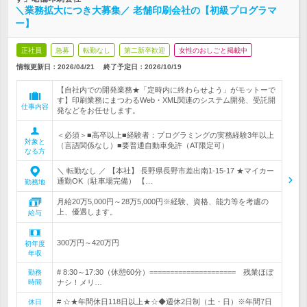
＼業務拡大につき大募集／ 老舗印刷会社の【初級プログラマ
ー】
正社員
急募
転勤なし
第二新卒歓迎
女性のおしごと掲載中
情報更新日：2026/04/21
終了予定日：
2026/10/19
【自社内での開発業務★「定時内に終わらせよう」がモットーで
す】印刷業務にまつわるWeb・XML関連のシステム開発、受託開
仕事内容
発などをお任せします。
＜必須＞■高卒以上■経験者：プログラミングの実務経験3年以上
対象と
（言語関係なし）■要普通自動車免許（AT限定可）
なる方
＼ 転勤なし ／ 【本社】 長野県長野市差出南1-15-17 ★マイカー
通勤OK（駐車場完備） 【…
勤務地
月給20万5,000円～28万5,000円※経験、資格、能力等を考慮の
上、優遇します。
給与
300万円～420万円
初年度
年収
# 8:30～17:30（休憩60分）===================== 残業ほぼ
勤務
時間
ナシ！メリ…
# ☆★年間休日118日以上★☆◆週休2日制（土・日）※年間7日
休日