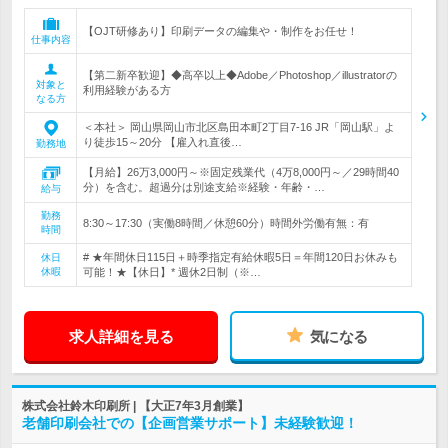
【OJT研修あり】印刷データの編集や・制作をお任せ！
仕事内容
【第二新卒歓迎】◆高卒以上◆Adobe／Photoshop／illustratorの
対象と
利用経験がある方
なる方
＜本社＞ 岡山県岡山市北区島田本町2丁目7-16 JR「岡山駅」よ
り徒歩15～20分 【雇入れ直後…
勤務地
【月給】26万3,000円～※固定残業代（4万8,000円～／29時間40
分）を含む。超過分は別途支給※経験・年齢・…
給与
勤務
8:30～17:30（実働8時間／休憩60分）時間外労働有無：有
時間
# ★年間休日115日＋時季指定有給休暇5日＝年間120日お休みも
休日
休暇
可能！★【休日】* 週休2日制（※…
求人詳細を見る
気になる
株式会社鈴木印刷所 | 【大正7年3月創業】
老舗印刷会社での【企画営業サポート】未経験歓迎！