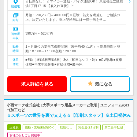
☆転勤なし！ ☆マイカー通勤・バイク通勤OK！ 東京都足立区鹿
浜1丁目17-15 【雇入れ直後】上…
勤務地
月給：290,269円～400,000円※経験・能力を考慮し、ご相談の
上、決定いたします。※上記給与には一律手当を含…
給与
390万円～520万円
初年度
年収
1ヶ月単位の変形労働時間制（週平均40h以内）＜勤務時間＞昼
勤務
時間
勤：8：00～17：00夜勤：20：00…
■6勤（昼勤3日夜勤3日）3休（曜日はシフト制）■GW休暇■夏季
休日
休暇
休暇■年末年始休暇■有給休暇■慶弔休…
求人詳細を見る
気になる
小西マーク株式会社 | 大手スポーツ用品メーカーと取引│ユニフォームのロ
ゴ加工など
☆スポーツの世界を裏で支える☆【印刷スタッフ】※土日祝休み
正社員
職種・業種未経験OK
転勤なし
完全週休2日制
第二新卒歓迎
女性のおしごと掲載中