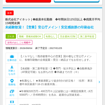
新着
株式会社アイネット | ◆銀座本社勤務 ◆年間休日125日以上 ◆残業月平均
15時間未満
未経験歓迎！【営業】官公庁メイン！安定感抜群の印刷会社
正社員
職種・業種未経験OK
転勤なし
完全週休2日制
第二新卒歓迎
女性のおしごと掲載中
情報更新日：2026/08/04
終了予定日：
2027/01/25
【ノルマなし！既存顧客中心の営業】国や都など官公庁メイン
に、各種印刷物の企画提案～受注～納品までをお任せします。
仕事内容
【未経験・第二新卒歓迎！】◆専門・短大卒以上 ◆自動車免許
対象と
（AT限定可能）をお持ちの方 ◆35歳までの方（※）
なる方
★転勤なし！ ★東銀座駅より徒歩5分の好立地！ 〈住所〉 東京
都中央区銀座7-16-21 銀座木挽…
勤務地
■年俸制320万円～400万円※上記金額には一律固定残業代（6万
9300円～／月45時間分）を含み、超過分は別途支給…
給与