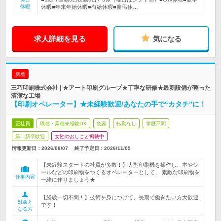
休暇
休暇■年末年始休暇■有給休暇■慶弔休…
求人詳細を見る
気になる
新着
三巧印刷株式会社 | ★アート印刷グループ★丁寧な研修★最新設備が整った
清潔な工場
【印刷オペレーター】★未経験歓迎/あなたの手で“カタチ”に！
正社員
職種・業種未経験OK
急募
転勤なし
学歴不問
第二新卒歓迎
女性のおしごと掲載中
情報更新日：2026/08/07
終了予定日：
2026/11/05
【未経験スタートの社員が多数！】大型印刷機を操作し、本やシ
ールなどの印刷物をつくるオペレーターとして、 素敵な印刷物を
仕事内容
一緒に作りましょう★
【経験一切不問！】技術を身につけて、長期で働きたい方大歓迎
対象と
です！
なる方