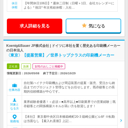
【年間休日106日】* 週休二日制（日曜＋1日、会社カレンダーに
休日
休暇
よる）* 祝日* 年次有給休暇：入社…
求人詳細を見る
気になる
Koenig&Bauer JP株式会社 | ドイツに本社を置く歴史ある印刷機メーカー
の日本法人
〈東京〉【提案営業】／世界トップクラスの印刷機メーカー
正社員
急募
女性のおしごと掲載中
情報更新日：2026/05/08
終了予定日：
2026/10/29
自社製ハイテク印刷機および周辺装置の提案・販売、受注から納
品までのプロジェクト管理などをお任せします。既存顧客との長
仕事内容
期的信頼構築が中心です。
業界経験者優遇！＜必須＞■高卒以上■印刷業界での営業経験｜既
対象と
存顧客との関係構築スキルが高い方を歓迎します！
なる方
【本社】 東京都中央区日本橋箱崎町20-3 箱崎公園ビル6F ※転勤
は当面なし 【雇入れ直後】上記…
勤務地