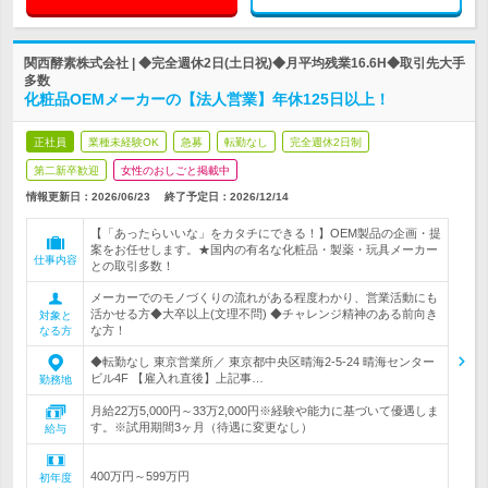
関西酵素株式会社 | ◆完全週休2日(土日祝)◆月平均残業16.6H◆取引先大手
多数
化粧品OEMメーカーの【法人営業】年休125日以上！
正社員
業種未経験OK
急募
転勤なし
完全週休2日制
第二新卒歓迎
女性のおしごと掲載中
情報更新日：2026/06/23
終了予定日：
2026/12/14
【「あったらいいな」をカタチにできる！】OEM製品の企画・提
案をお任せします。★国内の有名な化粧品・製薬・玩具メーカー
仕事内容
との取引多数！
メーカーでのモノづくりの流れがある程度わかり、営業活動にも
活かせる方◆大卒以上(文理不問) ◆チャレンジ精神のある前向き
対象と
な方！
なる方
◆転勤なし 東京営業所／ 東京都中央区晴海2-5-24 晴海センター
ビル4F 【雇入れ直後】上記事…
勤務地
月給22万5,000円～33万2,000円※経験や能力に基づいて優遇しま
す。※試用期間3ヶ月（待遇に変更なし）
給与
400万円～599万円
初年度