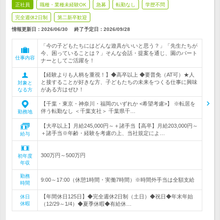
正社員
職種・業種未経験OK
急募
転勤なし
学歴不問
完全週休2日制
第二新卒歓迎
情報更新日：2026/06/30
終了予定日：
2026/09/28
「今の子どもたちにはどんな遊具がいいと思う？」「先生たちが
今、困っていることは？」そんな会話・提案を通じ、園のパート
仕事内容
ナーとしてご活躍を！
【経験よりも人柄を重視！】◆高卒以上 ◆要普免（AT可）★人
と接することが好きな方、子どもたちの未来をつくる仕事に興味
対象と
がある方はぜひ！
なる方
【千葉・東京・神奈川・福岡のいずれか <希望考慮>】 ※転居を
伴う転勤なし ＜千葉支社＞ 千葉県千…
勤務地
【大卒以上】月給245,000円～＋諸手当【高卒】月給203,000円～
＋諸手当※年齢・経験を考慮の上、当社規定によ…
給与
300万円～500万円
初年度
年収
勤務
9:00～17:00（休憩1時間・実働7時間）※時間外手当は全額支給
時間
【年間休日125日】◆完全週休2日制（土日）◆祝日◆年末年始
休日
休暇
（12/29～1/4）◆夏季休暇◆有給休…