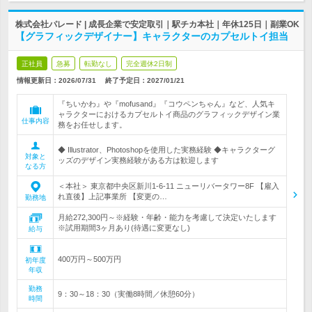
株式会社パレード | 成長企業で安定取引｜駅チカ本社｜年休125日｜副業OK
【グラフィックデザイナー】キャラクターのカプセルトイ担当
正社員
急募
転勤なし
完全週休2日制
情報更新日：2026/07/31
終了予定日：
2027/01/21
『ちいかわ』や『mofusand』『コウペンちゃん』など、人気キ
ャラクターにおけるカプセルトイ商品のグラフィックデザイン業
仕事内容
務をお任せします。
◆ Illustrator、Photoshopを使用した実務経験 ◆キャラクターグ
対象と
ッズのデザイン実務経験がある方は歓迎します
なる方
＜本社＞ 東京都中央区新川1-6-11 ニューリバータワー8F 【雇入
れ直後】上記事業所 【変更の…
勤務地
月給272,300円～※経験・年齢・能力を考慮して決定いたします
※試用期間3ヶ月あり(待遇に変更なし)
給与
400万円～500万円
初年度
年収
勤務
9：30～18：30（実働8時間／休憩60分）
時間