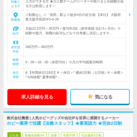
入力ができる方 ★少人数チームのリーダーや取りまとめ経験があ
対象と
る方は歓迎します！
なる方
☆転勤なし ☆「長田」駅より徒歩4分の好立地 【本社】 大阪府
東大阪市長田中3-6-28
勤務地
月給22.5万円～35万円＋賞与年2回（前年実績 合計3ヶ月分）※
経験や能力、前職の給与などを十分考慮し決定します※…
給与
300万円～450万円
初年度
年収
勤務
9：00～18：00（休憩70分）※月の平均残業20時間
時間
# 【年間休日119日】# ＜休日＞* 週休2日制（土日祝）# ＜休暇＞
休日
休暇
* GW休暇* 夏季休暇* …
求人詳細を見る
気になる
株式会社壽屋 | 人気ホビーグッズや自社IPを世界に展開するメーカー
ホビー業界で活躍【法務スタッフ】★要英語力 ★完休2日制
正社員
業種未経験OK
急募
学歴不問
完全週休2日制