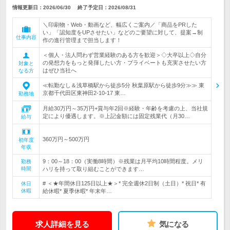
情報更新日：2026/06/30
終了予定日：
2026/08/31
＼印刷物・Web・動画など、幅広くご案内／「商品をPRした
い」「認知度をUPさせたい」などのご要望に対して、提案→制
仕事内容
作の進行管理まで担当します！
＜個人・法人問わず営業経験のある方を歓迎＞◇大卒以上◇自分
の発想力をもっと発揮したい方・プライベートも充実させたい方
対象と
はぜひ当社へ
なる方
≪転勤なし＆浅草橋駅から徒歩5分 秋葉原駅から徒歩9分≫≫ 東
京都千代田区東神田2-10-17 東…
勤務地
月給30万円～35万円+賞与年2回※経験・年齢を考慮の上、当社規
定により優遇します。※上記金額には固定残業代（月30…
給与
360万円～500万円
初年度
年収
9：00～18：00（実働8時間）※残業は月平均10時間程度。メリ
勤務
時間
ハリを持って取り組むことができます…
# ＜★年間休日125日以上★＞* 完全週休2日制（土日）* 祝日* 有
休日
休暇
給休暇* 夏季休暇* 年末年…
求人詳細を見る
気になる