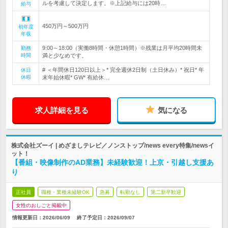
ルを考慮して決定します。※上記給与には20時…
給与
450万円～500万円
初年度
年収
9:00～18:00（実働8時間・休憩1時間）※残業は月平均20時間未
勤務
時間
満と少なめです。
# ＜年間休日120日以上＞* 完全週休2日制（土日休み）* 祝日* 年
休日
休暇
末年始休暇* GW* 有給休…
求人詳細を見る
気になる
株式会社ズーイ | めざましテレビ／ノンストップ/news every特集/newsイ
ット！
【番組・映像制作のAD業務】未経験歓迎！上京・引越し支援あ
り
正社員
職種・業種未経験OK
急募
転勤なし
第二新卒歓迎
女性のおしごと掲載中
情報更新日：2026/06/09
終了予定日：
2026/09/07