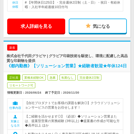
# 【年間休日125日】・完全週休2日制（土・日）・祝日・有給休
休日
休暇
暇：入社半年経過後10日付与
求人詳細を見る
気になる
新着
株式会社千代田グラビヤ | グラビア印刷技術を駆使し、環境に配慮した高品
質な印刷物を提供
《都内勤務》【ソリューション営業】★経験者歓迎★年休124日
正社員
業種未経験OK
急募
転勤なし
完全週休2日制
リモートワーク可
情報更新日：2026/06/24
終了予定日：
2026/11/30
【自社プロダクトでお客様の課題を解決◎】クラウドソリューシ
ョンサービスの営業をお任せします！
仕事内容
【ご経験を活かせます◎】《必須》◆ソリューション営業また
は、提案型営業の実務経験 (3年以上) ◆提案書の作成が可能な方
対象と
◆高卒以上 ほか
なる方