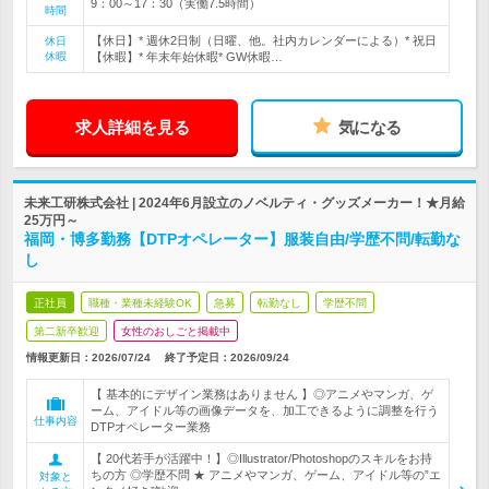
9：00～17：30（実働7.5時間）
時間
【休日】* 週休2日制（日曜、他。社内カレンダーによる）* 祝日
休日
休暇
【休暇】* 年末年始休暇* GW休暇…
求人詳細を見る
気になる
未来工研株式会社 | 2024年6月設立のノベルティ・グッズメーカー！★月給
25万円～
福岡・博多勤務【DTPオペレーター】服装自由/学歴不問/転勤な
し
正社員
職種・業種未経験OK
急募
転勤なし
学歴不問
第二新卒歓迎
女性のおしごと掲載中
情報更新日：2026/07/24
終了予定日：
2026/09/24
【 基本的にデザイン業務はありません 】◎アニメやマンガ、ゲ
ーム、アイドル等の画像データを、加工できるように調整を行う
仕事内容
DTPオペレーター業務
【 20代若手が活躍中！】◎Illustrator/Photoshopのスキルをお持
ちの方 ◎学歴不問 ★ アニメやマンガ、ゲーム、アイドル等の”エ
対象と