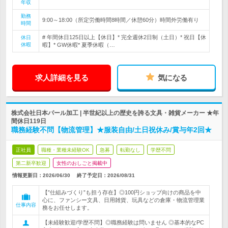
年収
勤務
9:00～18:00（所定労働時間8時間／休憩60分）時間外労働有り
時間
# 年間休日125日以上【休日】* 完全週休2日制（土日）* 祝日【休
休日
休暇
暇】* GW休暇* 夏季休暇（…
求人詳細を見る
気になる
株式会社日本パール加工 | 半世紀以上の歴史を誇る文具・雑貨メーカー ★年
間休日119日
職務経験不問【物流管理】★服装自由/土日祝休み/賞与年2回★
正社員
職種・業種未経験OK
急募
転勤なし
学歴不問
第二新卒歓迎
女性のおしごと掲載中
情報更新日：2026/06/30
終了予定日：
2026/08/31
【”仕組みづくり”も担う存在】◎100円ショップ向けの商品を中
心に、ファンシー文具、日用雑貨、玩具などの倉庫・物流管理業
仕事内容
務をお任せします。
【未経験歓迎/学歴不問】◎職務経験は問いません ◎基本的なPC