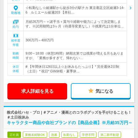
☆転勤なし☆綾瀬駅から徒歩3分の駅チカ 東京都足立区綾瀬3-14-
6 ルミエール綾瀬203 【本社…
勤務地
月給26万円～＋諸手当＋賞与※経験や能力によって決定致しま
す。※試用期間は3ヶ月（待遇等変更なし）※残業代は1分単位…
給与
300万円～400万円
初年度
年収
9:00～18:00（休憩1時間）納期次第では残業が増える月もありま
勤務
時間
すが、「業務が多すぎて、帰れない…
# 【年間休日126日以上☆お休みもたっぷり】* 完全週休2日制
休日
休暇
（土日）* 祝日* GW休暇・夏季休…
求人詳細を見る
気になる
株式会社ハセ・プロ | ＃アニメ・漫画とのコラボグッズを手がけることも！
＃土日祝休み
キャラクター商品や自社ブランドの【商品企画】※月給35万円～
正社員
業種未経験OK
急募
転勤なし
学歴不問
第二新卒歓迎