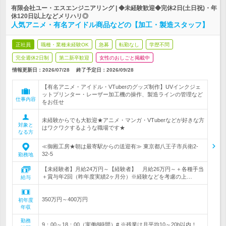
有限会社ユー・エスエンジニアリング | ◆未経験歓迎◆完休2日(土日祝)・年
休120日以上などメリハリ◎
人気アニメ・有名アイドル商品などの【加工・製造スタッフ】
正社員
職種・業種未経験OK
急募
転勤なし
学歴不問
完全週休2日制
第二新卒歓迎
女性のおしごと掲載中
情報更新日：2026/07/28
終了予定日：
2026/09/28
【有名アニメ・アイドル・VTuberのグッズ制作】UVインクジェ
ットプリンター・レーザー加工機の操作、製造ラインの管理など
仕事内容
をお任せ
未経験からでも大歓迎★アニメ・マンガ・VTuberなどが好きな方
対象と
はワクワクするような職場です★
なる方
≪御殿工房★朝は最寄駅からの送迎有≫ 東京都八王子市兵衛2-
32-5
勤務地
【未経験者】月給24万円～【経験者】 月給26万円～＋各種手当
＋賞与年2回（昨年度実績2ヶ月分）※経験などを考慮の上…
給与
350万円～400万円
初年度
年収
勤務
9：00～18：00（実働8時間）# ※残業は月平均10～20h以内！