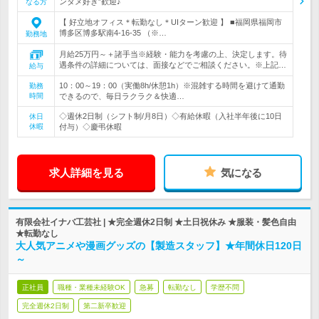
ンタメ好き”歓迎♪
なる方
【 好立地オフィス＊転勤なし＊UIターン歓迎 】 ■福岡県福岡市
博多区博多駅南4-16-35 （※…
勤務地
月給25万円～＋諸手当※経験・能力を考慮の上、決定します。待
遇条件の詳細については、面接などでご相談ください。※上記…
給与
10：00～19：00（実働8h/休憩1h）※混雑する時間を避けて通勤
勤務
時間
できるので、毎日ラクラク＆快適…
◇週休2日制（シフト制/月8日）◇有給休暇（入社半年後に10日
休日
休暇
付与）◇慶弔休暇
求人詳細を見る
気になる
有限会社イナバ工芸社 | ★完全週休2日制 ★土日祝休み ★服装・髪色自由
★転勤なし
大人気アニメや漫画グッズの【製造スタッフ】★年間休日120日
～
正社員
職種・業種未経験OK
急募
転勤なし
学歴不問
完全週休2日制
第二新卒歓迎