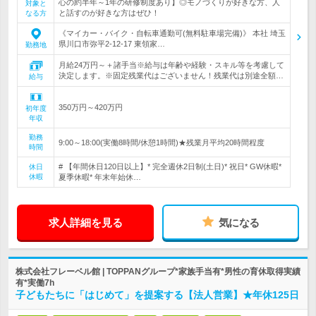
心の約半年～1年の研修制度あり】◎モノづくりが好きな方、人
対象と
と話すのが好きな方はぜひ！
なる方
《マイカー・バイク・自転車通勤可(無料駐車場完備)》 本社 埼玉
県川口市弥平2-12-17 東領家…
勤務地
月給24万円～＋諸手当※給与は年齢や経験・スキル等を考慮して
決定します。※固定残業代はございません！残業代は別途全額…
給与
350万円～420万円
初年度
年収
勤務
9:00～18:00(実働8時間/休憩1時間)★残業月平均20時間程度
時間
# 【年間休日120日以上】* 完全週休2日制(土日)* 祝日* GW休暇*
休日
休暇
夏季休暇* 年末年始休…
求人詳細を見る
気になる
株式会社フレーベル館 | TOPPANグループ*家族手当有*男性の育休取得実績
有*実働7h
子どもたちに「はじめて」を提案する【法人営業】★年休125日