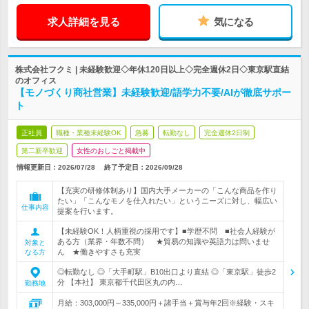
求人詳細を見る
気になる
株式会社フクミ | 未経験歓迎◇年休120日以上◇完全週休2日◇東京駅直結
のオフィス
【モノづくり商社営業】未経験歓迎/語学力不要/AIが徹底サポー
ト
正社員
職種・業種未経験OK
急募
転勤なし
完全週休2日制
第二新卒歓迎
女性のおしごと掲載中
情報更新日：2026/07/28
終了予定日：
2026/09/28
【充実の研修体制あり】国内大手メーカーの「こんな商品を作り
たい」「こんなモノを仕入れたい」というニーズに対し、幅広い
仕事内容
提案を行います。
【未経験OK！人柄重視の採用です】■学歴不問 ■社会人経験が
ある方（業界・年数不問） ★貿易の知識や英語力は問いませ
対象と
ん ★働きやすさも充実
なる方
◎転勤なし ◎「大手町駅」B10出口より直結 ◎「東京駅」徒歩2
分 【本社】 東京都千代田区丸の内…
勤務地
月給：303,000円～335,000円＋諸手当＋賞与年2回※経験・スキ