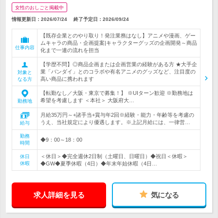
女性のおしごと掲載中
情報更新日：2026/07/24
終了予定日：
2026/09/24
【既存企業とのやり取り！発注業務はなし】アニメや漫画、ゲー
ムキャラの商品・企画提案|キャラクターグッズの企画開発～商品
仕事内容
化まで一連の流れを担当
【学歴不問】◎商品企画または企画営業の経験がある方 ★大手企
業「バンダイ」とのコラボや有名アニメのグッズなど、注目度の
対象と
高い商品に携われます
なる方
【転勤なし／大阪・東京で募集！】 ※UIターン歓迎 ※勤務地は
希望を考慮します ＜本社＞ 大阪府大…
勤務地
月給35万円～+諸手当+賞与年2回※経験・能力・年齢等を考慮の
うえ、当社規定により優遇します。※上記月給には、一律営…
給与
勤務
◆9：00～18：00
時間
＜休日＞◆完全週休2日制（土曜日、日曜日）◆祝日＜休暇＞
休日
休暇
◆GW◆夏季休暇（4日）◆年末年始休暇（4日…
求人詳細を見る
気になる