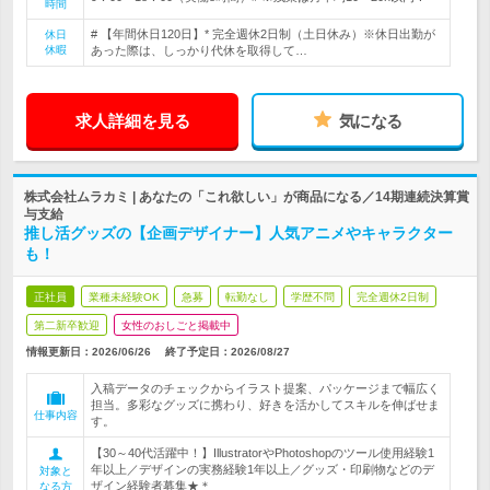
時間
# 【年間休日120日】* 完全週休2日制（土日休み）※休日出勤が
休日
休暇
あった際は、しっかり代休を取得して…
求人詳細を見る
気になる
株式会社ムラカミ | あなたの「これ欲しい」が商品になる／14期連続決算賞
与支給
推し活グッズの【企画デザイナー】人気アニメやキャラクター
も！
正社員
業種未経験OK
急募
転勤なし
学歴不問
完全週休2日制
第二新卒歓迎
女性のおしごと掲載中
情報更新日：2026/06/26
終了予定日：
2026/08/27
入稿データのチェックからイラスト提案、パッケージまで幅広く
担当。多彩なグッズに携わり、好きを活かしてスキルを伸ばせま
仕事内容
す。
【30～40代活躍中！】IllustratorやPhotoshopのツール使用経験1
年以上／デザインの実務経験1年以上／グッズ・印刷物などのデ
対象と
ザイン経験者募集★＊
なる方