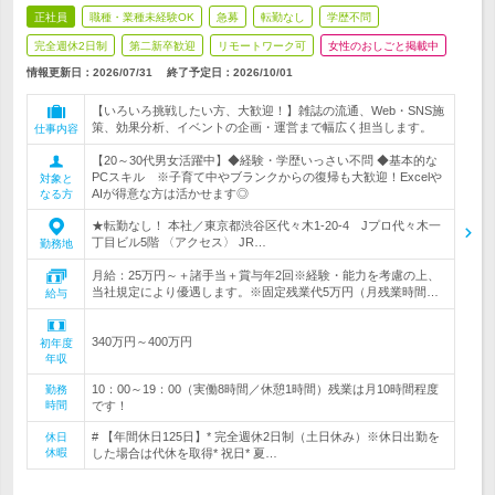
正社員
職種・業種未経験OK
急募
転勤なし
学歴不問
完全週休2日制
第二新卒歓迎
リモートワーク可
女性のおしごと掲載中
情報更新日：2026/07/31
終了予定日：
2026/10/01
【いろいろ挑戦したい方、大歓迎！】雑誌の流通、Web・SNS施
策、効果分析、イベントの企画・運営まで幅広く担当します。
仕事内容
【20～30代男女活躍中】◆経験・学歴いっさい不問 ◆基本的な
PCスキル ※子育て中やブランクからの復帰も大歓迎！Excelや
対象と
AIが得意な方は活かせます◎
なる方
★転勤なし！ 本社／東京都渋谷区代々木1‐20‐4 Jプロ代々木一
丁目ビル5階 〈アクセス〉 JR…
勤務地
月給：25万円～＋諸手当＋賞与年2回※経験・能力を考慮の上、
当社規定により優遇します。※固定残業代5万円（月残業時間…
給与
340万円～400万円
初年度
年収
10：00～19：00（実働8時間／休憩1時間）残業は月10時間程度
勤務
時間
です！
# 【年間休日125日】* 完全週休2日制（土日休み）※休日出勤を
休日
休暇
した場合は代休を取得* 祝日* 夏…