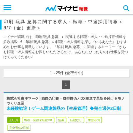
印刷 玩具 急募に関する求人・転職・中途採用情報＜
8/7（金）更新＞
マイナビ転職では「印刷 玩具 急募」に関連する転職・求人・中途採用情報を
多数掲載中!「印刷 玩具 急募」の転職・求人情報を探しているあなたにおすす
めのお仕事を掲載しています。「印刷 玩具 急募」に関連するキーワードから
も転職・求人情報をお探しいただけるので、あなたにぴったりのお仕事を見つ
けてみてください!
1～25件 (全25件中)
1
株式会社東洋マーク | 独自の印刷・成型技術とDX推進で革新を続けるモノ
づくり企業
未経験歓迎！ゲーム関連製品の【生産管理】◆完全週休2日制
正社員
職種・業種未経験OK
急募
転勤なし
学歴不問
完全週休2日制