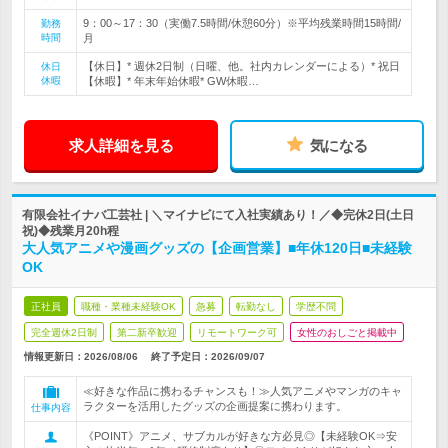
9：00～17：30（実働7.5時間/休憩60分）※平均残業時間15時間/
勤務
時間
月
【休日】* 週休2日制（日曜、他。社内カレンダーによる）* 祝日
休日
休暇
【休暇】* 年末年始休暇* GW休暇…
求人詳細を見る
気になる
有限会社イナバ工芸社 | ＼マイナビにて入社実績あり！／◆完休2日(土日
祝)◆残業月20h程
大人気アニメや漫画グッズの【企画営業】■年休120日■未経験
OK
正社員
職種・業種未経験OK
急募
転勤なし
学歴不問
完全週休2日制
第二新卒歓迎
リモートワーク可
女性のおしごと掲載中
情報更新日：2026/08/06
終了予定日：
2026/09/07
≪好きな作品に携わるチャンスも！≫人気アニメやマンガのキャ
ラクターを活用したグッズの企画提案に携わります。
仕事内容
《POINT》アニメ、サブカルが好きな方必見◎【未経験OK⇒安