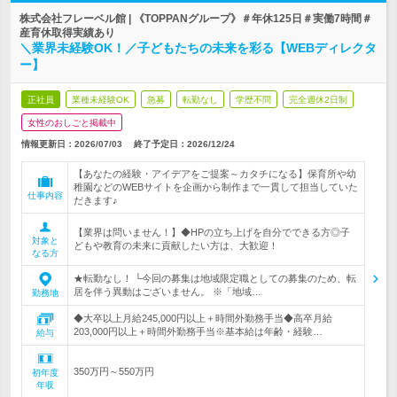
株式会社フレーベル館 | 《TOPPANグループ》＃年休125日＃実働7時間＃
産育休取得実績あり
＼業界未経験OK！／子どもたちの未来を彩る【WEBディレクタ
ー】
正社員
業種未経験OK
急募
転勤なし
学歴不問
完全週休2日制
女性のおしごと掲載中
情報更新日：2026/07/03
終了予定日：
2026/12/24
【あなたの経験・アイデアをご提案～カタチになる】保育所や幼
稚園などのWEBサイトを企画から制作まで一貫して担当していた
仕事内容
だきます♪
【業界は問いません！】◆HPの立ち上げを自分でできる方◎子
対象と
どもや教育の未来に貢献したい方は、大歓迎！
なる方
★転勤なし！ └今回の募集は地域限定職としての募集のため、転
居を伴う異動はございません。 ※「地域…
勤務地
◆大卒以上月給245,000円以上＋時間外勤務手当◆高卒月給
203,000円以上＋時間外勤務手当※基本給は年齢・経験…
給与
350万円～550万円
初年度
年収