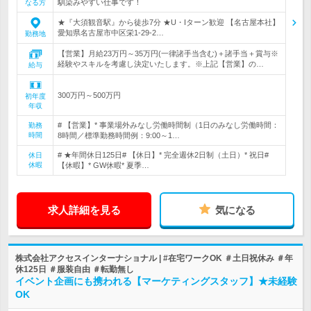
馴染みやすい仕事です！
なる方
★『大須観音駅』から徒歩7分 ★U・Iターン歓迎 【名古屋本社】
愛知県名古屋市中区栄1-29-2…
勤務地
【営業】月給23万円～35万円(一律諸手当含む)＋諸手当＋賞与※
経験やスキルを考慮し決定いたします。※上記【営業】の…
給与
300万円～500万円
初年度
年収
# 【営業】* 事業場外みなし労働時間制（1日のみなし労働時間：
勤務
時間
8時間／標準勤務時間例：9:00～1…
# ★年間休日125日# 【休日】* 完全週休2日制（土日）* 祝日#
休日
休暇
【休暇】* GW休暇* 夏季…
求人詳細を見る
気になる
株式会社アクセスインターナショナル | #在宅ワークOK ＃土日祝休み ＃年
休125日 ＃服装自由 ＃転勤無し
イベント企画にも携われる【マーケティングスタッフ】★未経験
OK