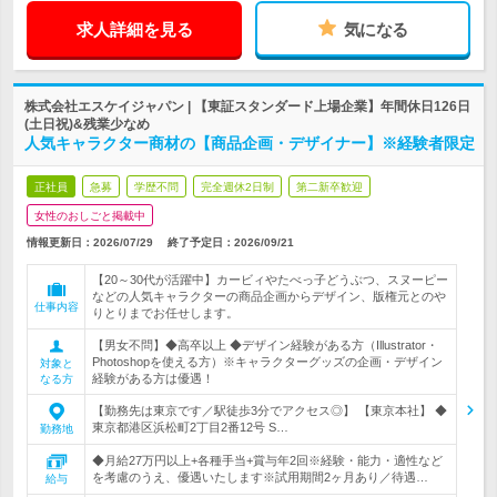
求人詳細を見る
気になる
株式会社エスケイジャパン | 【東証スタンダード上場企業】年間休日126日
(土日祝)&残業少なめ
人気キャラクター商材の【商品企画・デザイナー】※経験者限定
正社員
急募
学歴不問
完全週休2日制
第二新卒歓迎
女性のおしごと掲載中
情報更新日：2026/07/29
終了予定日：
2026/09/21
【20～30代が活躍中】カービィやたべっ子どうぶつ、スヌーピー
などの人気キャラクターの商品企画からデザイン、版権元とのや
仕事内容
りとりまでお任せします。
【男女不問】◆高卒以上 ◆デザイン経験がある方（Illustrator・
Photoshopを使える方）※キャラクターグッズの企画・デザイン
対象と
経験がある方は優遇！
なる方
【勤務先は東京です／駅徒歩3分でアクセス◎】 【東京本社】 ◆
東京都港区浜松町2丁目2番12号 S…
勤務地
◆月給27万円以上+各種手当+賞与年2回※経験・能力・適性など
を考慮のうえ、優遇いたします※試用期間2ヶ月あり／待遇…
給与