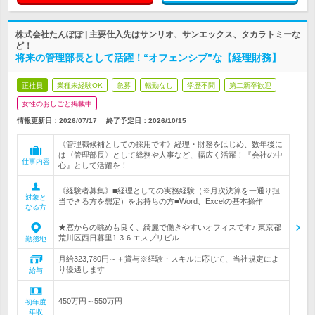
株式会社たんぽぽ | 主要仕入先はサンリオ、サンエックス、タカラトミーな
ど！
将来の管理部長として活躍！“オフェンシブ”な【経理財務】
正社員
業種未経験OK
急募
転勤なし
学歴不問
第二新卒歓迎
女性のおしごと掲載中
情報更新日：2026/07/17
終了予定日：
2026/10/15
《管理職候補としての採用です》経理・財務をはじめ、数年後に
は〈管理部長〉として総務や人事など、幅広く活躍！『会社の中
仕事内容
心』として活躍を！
《経験者募集》■経理としての実務経験（※月次決算を一通り担
対象と
当できる方を想定）をお持ちの方■Word、Excelの基本操作
なる方
★窓からの眺めも良く、綺麗で働きやすいオフィスです♪ 東京都
荒川区西日暮里1-3-6 エスプリビル…
勤務地
月給323,780円～＋賞与※経験・スキルに応じて、当社規定によ
り優遇します
給与
450万円～550万円
初年度
年収