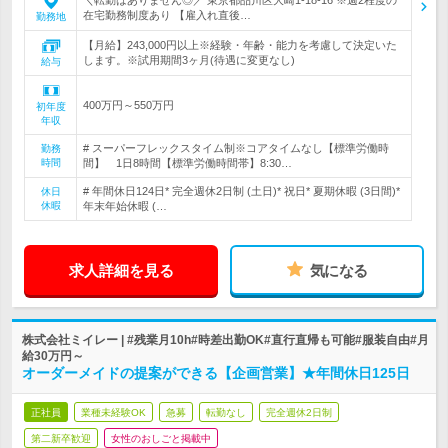
＼転勤はありません◎／ 東京都品川区大崎1-18-16 ※週2程度の
在宅勤務制度あり 【雇入れ直後…
勤務地
【月給】243,000円以上※経験・年齢・能力を考慮して決定いた
します。※試用期間3ヶ月(待遇に変更なし)
給与
400万円～550万円
初年度
年収
# スーパーフレックスタイム制※コアタイムなし【標準労働時
勤務
時間
間】 1日8時間【標準労働時間帯】8:30…
# 年間休日124日* 完全週休2日制 (土日)* 祝日* 夏期休暇 (3日間)*
休日
休暇
年末年始休暇 (…
求人詳細を見る
気になる
株式会社ミイレー | #残業月10h#時差出勤OK#直行直帰も可能#服装自由#月
給30万円～
オーダーメイドの提案ができる【企画営業】★年間休日125日
正社員
業種未経験OK
急募
転勤なし
完全週休2日制
第二新卒歓迎
女性のおしごと掲載中