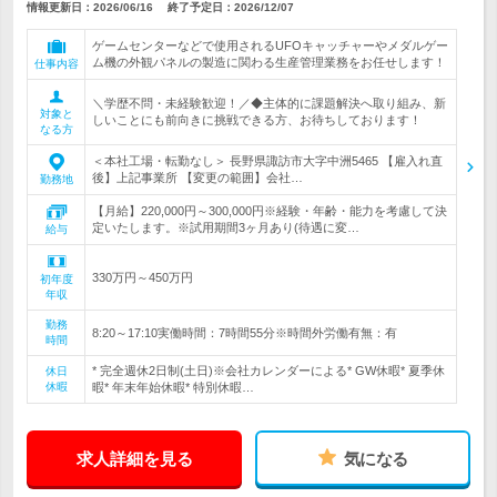
情報更新日：2026/06/16
終了予定日：
2026/12/07
ゲームセンターなどで使用されるUFOキャッチャーやメダルゲー
ム機の外観パネルの製造に関わる生産管理業務をお任せします！
仕事内容
＼学歴不問・未経験歓迎！／◆主体的に課題解決へ取り組み、新
対象と
しいことにも前向きに挑戦できる方、お待ちしております！
なる方
＜本社工場・転勤なし＞ 長野県諏訪市大字中洲5465 【雇入れ直
後】上記事業所 【変更の範囲】会社…
勤務地
【月給】220,000円～300,000円※経験・年齢・能力を考慮して決
定いたします。※試用期間3ヶ月あり(待遇に変…
給与
330万円～450万円
初年度
年収
勤務
8:20～17:10実働時間：7時間55分※時間外労働有無：有
時間
* 完全週休2日制(土日)※会社カレンダーによる* GW休暇* 夏季休
休日
休暇
暇* 年末年始休暇* 特別休暇…
求人詳細を見る
気になる