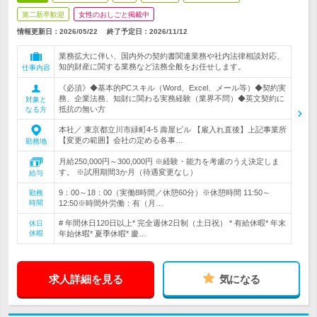
第二新卒歓迎
女性のおしごと掲載中
情報更新日：2026/05/22
終了予定日：
2026/11/12
業務拡大に伴い、国内外の契約書関連業務や社内法律相談対応、
知的財産に関する業務など法務全般をお任せします。
仕事内容
《必須》◆基本的PCスキル（Word、Excel、メール等）◆契約実
務、企業法務、知財に関わる実務経験（業界不問）◆英文契約に
対象と
抵抗の無い方
なる方
本社／ 東京都立川市緑町4-5 壽屋ビル 【雇入れ直後】上記事業所
【変更の範囲】会社の定める各事…
勤務地
月給250,000円～300,000円 ※経験・能力を考慮のうえ決定しま
す。 ※試用期間3か月（待遇変更なし）
給与
9：00～18：00（実働8時間／休憩60分）※休憩時間 11:50～
勤務
時間
12:50※時間外労働：有（月…
# 年間休日120日以上* 完全週休2日制（土日祝） * 有給休暇* 年末
休日
休暇
年始休暇* 夏季休暇* 慶…
求人詳細を見る
気になる