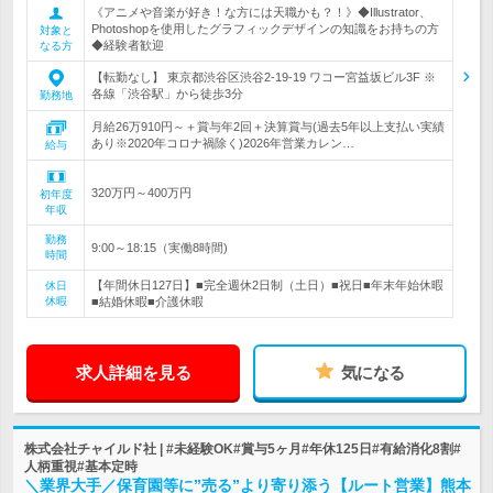
《アニメや音楽が好き！な方には天職かも？！》◆Illustrator、
Photoshopを使用したグラフィックデザインの知識をお持ちの方
対象と
◆経験者歓迎
なる方
【転勤なし】 東京都渋谷区渋谷2-19-19 ワコー宮益坂ビル3F ※
各線「渋谷駅」から徒歩3分
勤務地
月給26万910円～＋賞与年2回＋決算賞与(過去5年以上支払い実績
あり※2020年コロナ禍除く)2026年営業カレン…
給与
320万円～400万円
初年度
年収
勤務
9:00～18:15（実働8時間)
時間
【年間休日127日】■完全週休2日制（土日）■祝日■年末年始休暇
休日
休暇
■結婚休暇■介護休暇
求人詳細を見る
気になる
株式会社チャイルド社 | #未経験OK#賞与5ヶ月#年休125日#有給消化8割#
人柄重視#基本定時
＼業界大手／保育園等に”売る”より寄り添う【ルート営業】熊本