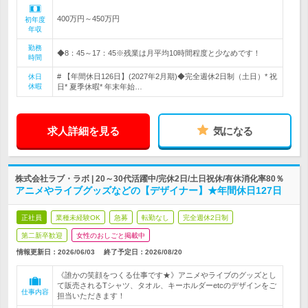
400万円～450万円
初年度
年収
勤務
◆8：45～17：45※残業は月平均10時間程度と少なめです！
時間
# 【年間休日126日】(2027年2月期)◆完全週休2日制（土日）* 祝
休日
休暇
日* 夏季休暇* 年末年始…
求人詳細を見る
気になる
株式会社ラブ・ラボ | 20～30代活躍中/完休2日/土日祝休/有休消化率80％
アニメやライブグッズなどの【デザイナー】★年間休日127日
正社員
業種未経験OK
急募
転勤なし
完全週休2日制
第二新卒歓迎
女性のおしごと掲載中
情報更新日：2026/06/03
終了予定日：
2026/08/20
《誰かの笑顔をつくる仕事です★》アニメやライブのグッズとし
て販売されるTシャツ、タオル、キーホルダーetcのデザインをご
仕事内容
担当いただきます！