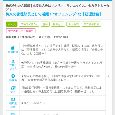
株式会社たんぽぽ | 主要仕入先はサンリオ、サンエックス、タカラトミーな
ど！
将来の管理部長として活躍！“オフェンシブ”な【経理財務】
正社員
業種未経験OK
急募
転勤なし
学歴不問
第二新卒歓迎
女性のおしごと掲載中
情報更新日：2026/04/28
終了予定日：
2026/10/26
《管理職候補としての採用です》経理・財務をはじめ、数年後に
は〈管理部長〉として総務や人事など、幅広く活躍！『会社の中
仕事内容
心』として活躍を！
■経理としての実務経験（※月次決算を一通り担当できる方を想
対象と
定）をお持ちの方■Word、Excelの基本操作
なる方
★窓からの眺めも良く、綺麗で働きやすいオフィスです♪ 〈住
所〉 東京都荒川区西日暮里1-3-6 エ…
勤務地
月給323,780円～＋賞与※経験・スキルに応じて、当社規定によ
り優遇します※上記給与には固定残業代（職務手当）とし…
給与
450万円～550万円
初年度
年収
勤務