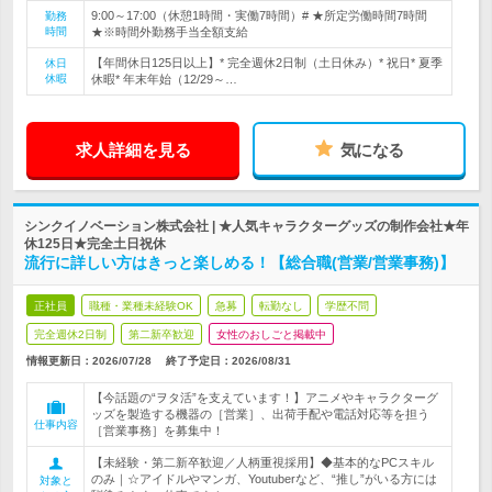
9:00～17:00（休憩1時間・実働7時間）# ★所定労働時間7時間
勤務
時間
★※時間外勤務手当全額支給
【年間休日125日以上】* 完全週休2日制（土日休み）* 祝日* 夏季
休日
休暇
休暇* 年末年始（12/29～…
求人詳細を見る
気になる
シンクイノベーション株式会社 | ★人気キャラクターグッズの制作会社★年
休125日★完全土日祝休
流行に詳しい方はきっと楽しめる！【総合職(営業/営業事務)】
正社員
職種・業種未経験OK
急募
転勤なし
学歴不問
完全週休2日制
第二新卒歓迎
女性のおしごと掲載中
情報更新日：2026/07/28
終了予定日：
2026/08/31
【今話題の“ヲタ活”を支えています！】アニメやキャラクターグ
ッズを製造する機器の［営業］、出荷手配や電話対応等を担う
仕事内容
［営業事務］を募集中！
【未経験・第二新卒歓迎／人柄重視採用】◆基本的なPCスキル
のみ｜☆アイドルやマンガ、Youtuberなど、“推し”がいる方には
対象と