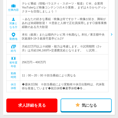
テレビ番組（情報バラエティ・スポーツ・報道）ＣＭ、企業用
YouTubeなど映像コンテンツのＡＤ業務 。まずはＡＤからディレ
仕事内容
クターを目指しましょう ！
～あなたの好きな番組・映像は何ですか？～映像が好き、興味が
あれば未経験歓迎！ ※意欲と人柄で正社員採用します◎接客業務
対象と
経験のある方大歓迎
なる方
本社（銀座）または都内テレビ局 ※転勤なし 本社／東京都中央
区銀座8-19-3 銀座竹葉亭ビル2Ｆ
勤務地
月給22万円以上※経験・能力は考慮します。※試用期間（2ヶ
月）は月給196,160円+交通費支給となります。 Ｌ試用…
給与
256万円～400万円
初年度
年収
勤務
11：00～20：00 ※担当番組により異なる
時間
◆週休2日制 ※担当番組により変動有※休日出勤時は、代休取
休日
休暇
得を推進しています◆祝日休暇◆夏季休暇◆冬…
求人詳細を見る
気になる