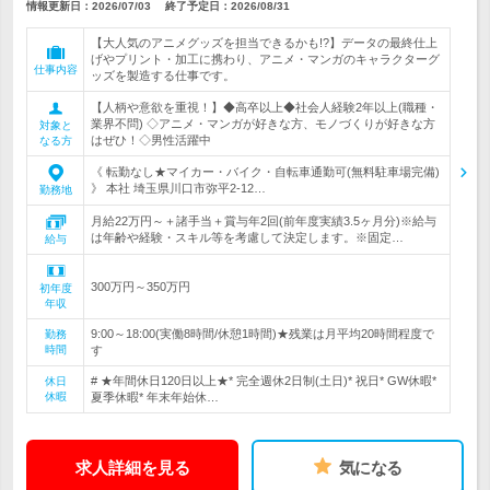
情報更新日：2026/07/03
終了予定日：
2026/08/31
【大人気のアニメグッズを担当できるかも!?】データの最終仕上
げやプリント・加工に携わり、アニメ・マンガのキャラクターグ
仕事内容
ッズを製造する仕事です。
【人柄や意欲を重視！】◆高卒以上◆社会人経験2年以上(職種・
業界不問) ◇アニメ・マンガが好きな方、モノづくりが好きな方
対象と
はぜひ！◇男性活躍中
なる方
《 転勤なし★マイカー・バイク・自転車通勤可(無料駐車場完備)
》 本社 埼玉県川口市弥平2-12…
勤務地
月給22万円～＋諸手当＋賞与年2回(前年度実績3.5ヶ月分)※給与
は年齢や経験・スキル等を考慮して決定します。※固定…
給与
300万円～350万円
初年度
年収
9:00～18:00(実働8時間/休憩1時間)★残業は月平均20時間程度で
勤務
時間
す
# ★年間休日120日以上★* 完全週休2日制(土日)* 祝日* GW休暇*
休日
休暇
夏季休暇* 年末年始休…
求人詳細を見る
気になる