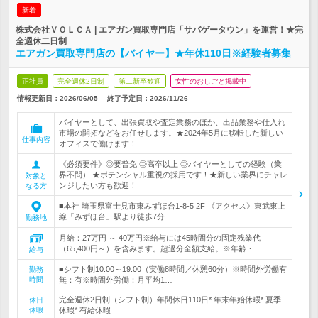
新着
株式会社ＶＯＬＣＡ | エアガン買取専門店「サバゲータウン」を運営！★完
全週休二日制
エアガン買取専門店の【バイヤー】★年休110日※経験者募集
正社員
完全週休2日制
第二新卒歓迎
女性のおしごと掲載中
情報更新日：2026/06/05
終了予定日：
2026/11/26
バイヤーとして、出張買取や査定業務のほか、出品業務や仕入れ
市場の開拓などをお任せします。★2024年5月に移転した新しい
仕事内容
オフィスで働けます！
《必須要件》◎要普免 ◎高卒以上 ◎バイヤーとしての経験（業
界不問） ★ポテンシャル重視の採用です！★新しい業界にチャレ
対象と
ンジしたい方も歓迎！
なる方
■本社 埼玉県富士見市東みずほ台1-8-5 2F 《アクセス》東武東上
線「みずほ台」駅より徒歩7分…
勤務地
月給：27万円 ～ 40万円※給与には45時間分の固定残業代
（65,400円～）を含みます。超過分全額支給。※年齢・…
給与
■シフト制10:00～19:00（実働8時間／休憩60分）※時間外労働有
勤務
時間
無：有※時間外労働：月平均1…
完全週休2日制（シフト制）年間休日110日* 年末年始休暇* 夏季
休日
休暇
休暇* 有給休暇