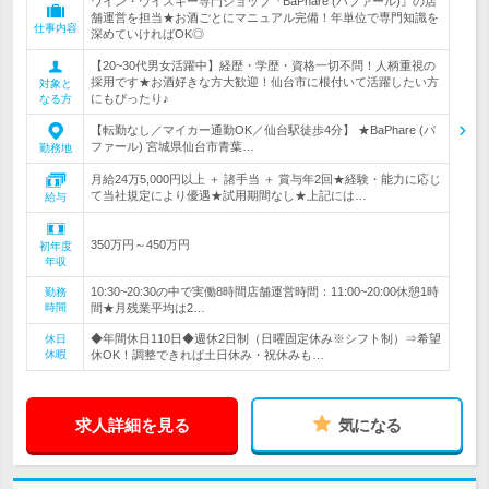
ワイン・ウイスキー専門ショップ『BaPhare (バファール)』の店
舗運営を担当★お酒ごとにマニュアル完備！年単位で専門知識を
仕事内容
深めていければOK◎
【20~30代男女活躍中】経歴・学歴・資格一切不問！人柄重視の
採用です★お酒好きな方大歓迎！仙台市に根付いて活躍したい方
対象と
にもぴったり♪
なる方
【転勤なし／マイカー通勤OK／仙台駅徒歩4分】 ★BaPhare (バ
ファール) 宮城県仙台市青葉…
勤務地
月給24万5,000円以上 ＋ 諸手当 ＋ 賞与年2回★経験・能力に応じ
て当社規定により優遇★試用期間なし★上記には…
給与
350万円～450万円
初年度
年収
10:30~20:30の中で実働8時間店舗運営時間：11:00~20:00休憩1時
勤務
時間
間★月残業平均は2…
◆年間休日110日◆週休2日制（日曜固定休み※シフト制）⇒希望
休日
休暇
休OK！調整できれば土日休み・祝休みも…
求人詳細を見る
気になる