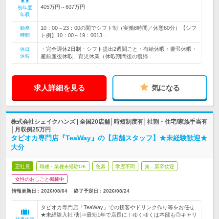
405万円～607万円
初年度
年収
10：00～23：00の間でシフト制（実働8時間／休憩60分）【シフ
勤務
時間
ト例】10：00～19：0013…
・完全週休2日制・シフト提出2週間ごと・有給休暇・慶弔休暇・
休日
休暇
産前産後休暇、育児休業（休暇期間後の復帰…
求人詳細を見る
気になる
株式会社シェイクハンズ | 全国20店舗│時短制度有│社割・住宅/家族手当有
│月収例25万円
タピオカ専門店『TeaWay』の【店舗スタッフ】★未経験歓迎★
大分
正社員
職種・業種未経験OK
急募
学歴不問
第二新卒歓迎
女性のおしごと掲載中
情報更新日：2026/08/04
終了予定日：
2026/08/24
タピオカ専門店「TeaWay」での接客やドリンク作り等をお任せ
★未経験入社7割⇒最短1年で店長に！ゆくゆくは本部も◎キャリ