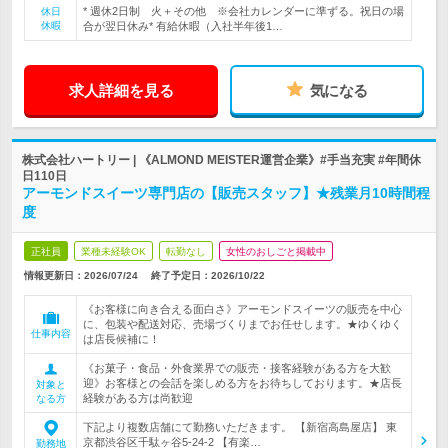
* 週休2日制 火＋その他 ※会社カレンダーに準ずる。祝日の場
休日
休暇
合が翌日休み* 有給休暇（入社半年後1…
求人詳細を見る
気になる
株式会社ハートリー | 《ALMOND MEISTER運営企業》#手当充実 #年間休
日110日
アーモンドスイーツ専門店の【販売スタッフ】★残業月10時間程
度
正社員
業種未経験OK
転勤なし
女性のおしごと掲載中
情報更新日：2026/07/24
終了予定日：
2026/10/22
《お客様に向き合える面白さ》アーモンドスイーツの販売を中心
に、包装や配送対応、売場づくりまでお任せします。★ゆくゆく
仕事内容
は店長候補に！
《お菓子・食品・外食業界での販売・接客経験がある方を大歓
迎》お客様との会話を楽しめる方をお待ちしております。★店長
対象と
経験がある方は尚歓迎
なる方
下記より複数店舗にて勤務いただきます。 【新宿高島屋店】 東
京都渋谷区千駄ヶ谷5-24-2 【有楽…
勤務地