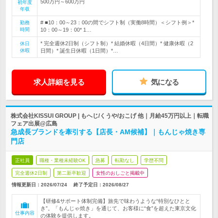
500万円～600万円
初年度
年収
# ■10：00～23：00の間でシフト制（実働8時間）＜シフト例＞*
勤務
時間
10：00～19：00* 1…
* 完全週休2日制（シフト制）* 結婚休暇（4日間）* 健康休暇（2
休日
休暇
日間）* 誕生日休暇（1日間）*…
求人詳細を見る
気になる
株式会社KISSUI GROUP | もへじ/くうや/おこげ 他｜月給45万円以上｜転職
フェア出展@広島
急成長ブランドを牽引する【店長・AM候補】｜もんじゃ焼き専
門店
正社員
職種・業種未経験OK
急募
転勤なし
学歴不問
完全週休2日制
第二新卒歓迎
女性のおしごと掲載中
情報更新日：2026/07/24
終了予定日：
2026/08/27
【研修&サポート体制完備】旅先で味わうような“特別なひとと
き”。「もんじゃ焼き」を通じて、お客様に“食”を超えた東京文化
仕事内容
の体験を提供します。