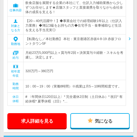
飲食店舗を展開する企業の本社にて、仕訳入力補助業務から少し
ずつお任せします★店舗スタッフと直接連携を取りながら会社全
仕事内容
体の成長を支える！
【20～40代活躍中！】◆事業会社での経理経験1年以上（仕訳入
力業務）◆簿記3級をお持ちの方◆住宅手当・食事補助など生活
対象と
を支える手当充実◎
なる方
【転勤なし／本社勤務】 本社：東京都港区赤坂4-8-19 赤坂フロ
ントタウン5F
勤務地
月給23万5,000円以上＋賞与年2回＋決算賞与※経験・スキルを考
慮し、決定します。
給与
320万円～380万円
初年度
年収
勤務
10：00～19：00（実働8時間）※残業は月5～10時間程度です。
時間
# 〈年間休日120日以上〉* 完全週休2日制（土日休み）* 祝日* 有
休日
休暇
給休暇* 夏季休暇（2日）*…
求人詳細を見る
気になる