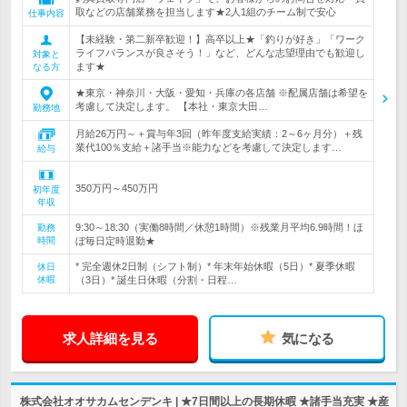
取などの店舗業務を担当します★2人1組のチーム制で安心
仕事内容
【未経験・第二新卒歓迎！】高卒以上★「釣りが好き」「ワーク
ライフバランスが良さそう！」など、どんな志望理由でも歓迎し
対象と
ます★
なる方
★東京・神奈川・大阪・愛知・兵庫の各店舗 ※配属店舗は希望を
考慮して決定します。 【本社・東京大田…
勤務地
月給26万円～＋賞与年3回（昨年度支給実績：2～6ヶ月分）＋残
業代100％支給＋諸手当※能力などを考慮して決定します…
給与
350万円～450万円
初年度
年収
9:30～18:30（実働8時間／休憩1時間）※残業月平均6.9時間！ほ
勤務
時間
ぼ毎日定時退勤★
* 完全週休2日制（シフト制）* 年末年始休暇（5日）* 夏季休暇
休日
休暇
（3日）* 誕生日休暇（分割・日程…
求人詳細を見る
気になる
株式会社オオサカムセンデンキ | ★7日間以上の長期休暇 ★諸手当充実 ★産