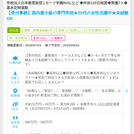
学校法人日本教育財団 | モード学園/HALなど ◆年休120日程度◆実働7ｈ◆
基本定時退勤
【受付事務】国内最大級の専門学校★20代の女性活躍中★未経験
OK
正社員
職種・業種未経験OK
急募
転勤なし
完全週休2日制
第二新卒歓迎
女性のおしごと掲載中
情報更新日：2026/07/24
終了予定日：
2026/09/24
【受付対応・書類発行・データ入力など】◆3～6ヶ月の丁寧な研
修あり◎未経験でも安心してスタートできます♪《残業月10h以
仕事内容
下》
《未経験OK》◆高卒以上◆簡単なPCスキル◆基本的なビジネス
マナー★笑顔で対応できる方歓迎♪人柄重視の採用です！まずは
対象と
面談でお話ししませんか？
なる方
《転勤なし／駅近》 ◇「新宿駅」◇「大阪駅」◇「名古屋駅」か
ら徒歩2分 駅直結で雨にも濡れず通勤ラ…
勤務地
月給21万円～24万円 ＋ 賞与年2回 ＋ 各種手当※上記は固定残業
代（月3万8571円～4万3715円／26時間4…
給与
300万円～340万円
初年度
年収