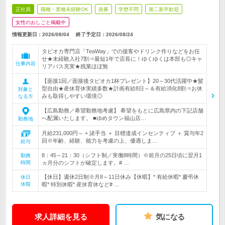
正社員
職種・業種未経験OK
急募
学歴不問
第二新卒歓迎
女性のおしごと掲載中
情報更新日：2026/08/04
終了予定日：
2026/08/24
タピオカ専門店「TeaWay」での接客やドリンク作りなどをお任
せ★未経験入社7割⇒最短1年で店長に！ゆくゆくは本部も◎キャ
仕事内容
リアパス充実★残業ほぼ無
【面接1回／面接後タピオカ1杯プレゼント】20～30代活躍中★髪
型自由★産休育休実績多数★計画有給8日～＆有給消化8割⇒お休
対象と
みも取得しやすい環境◎
なる方
【広島勤務／希望勤務地考慮】 希望をもとに広島県内の下記店舗
へ配属いたします。 ■ゆめタウン福山店…
勤務地
月給231,000円～ + 諸手当 ＋ 目標達成インセンティブ ＋ 賞与年2
回※年齢、経験、能力を考慮の上、優遇しま…
給与
8：45～21：30（シフト制／実働8時間）※前月の25日頃に翌月1
勤務
時間
ヵ月分のシフトが確定します。# …
【休日】週休2日制※月8～11日休み【休暇】* 有給休暇* 慶弔休
休日
休暇
暇* 特別休暇* 産休育休など# …
求人詳細を見る
気になる