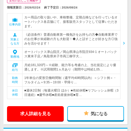
女性のおしごと掲載中
情報更新日：2026/02/24
終了予定日：
2026/08/24
カー用品の取り扱いや、車検整備、定期点検などを行っているオ
ートバックス各店舗にて、接客販売スタッフとして従事いただき
仕事内容
ます。
《必須条件》普通自動車第一種免許をお持ちの方◆自動車業界で
のお仕事が未経験の方も大歓迎！◆人と話すことが好きな方◎強
対象と
みを活かせます！
なる方
オートバックス津山院庄／岡山県津山市院庄934‐1 オートバック
ス東米子店／鳥取県米子市両三柳字大…
勤務地
月給181,320円～※経験、能力等を考慮の上、当社規定により優
遇します。※試用期間1ヵ月あり（期間中は時給1,05…
給与
1年単位の変形労働時間制（週平均40時間以内）＜シフト例＞・
勤務
時間
フルタイム＝9:35～19:00・早帰り…
■週休2日制（毎週火曜日 ほか）■有給休暇■リフレッシュ休暇（3
休日
休暇
日連続）■慶弔休暇■産前産後休暇■育…
求人詳細を見る
気になる