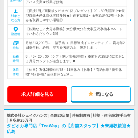
仕事内容
アパス充実★残業ほぼ無
【面接1回／面接後タピオカ1杯プレゼント】20～30代活躍中★髪
型自由★産休育休実績多数★計画有給8日～＆有給消化8割⇒お休
対象と
みも取得しやすい環境◎
なる方
【転勤なし／大分市勤務】大分県大分市大字玉沢字楠本755-1ト
キハわさだタウン1階
勤務地
月給213,200円～ + 諸手当 ＋ 目標達成インセンティブ ＋ 賞与年2
回※年齢、経験、能力を考慮の上、優遇しま…
給与
8：45～20：30（シフト制／実働8時間）※前月の25日頃に翌月1
勤務
時間
ヵ月分のシフトが確定します。# …
【休日】週休2日制※月8～11日休み【休暇】* 有給休暇* 慶弔休
休日
休暇
暇* 特別休暇* 産休育休など# …
求人詳細を見る
気になる
株式会社シェイクハンズ | 全国20店舗│時短制度有│社割・住宅/家族手当有
│月収例25万円
タピオカ専門店『TeaWay』の【店舗スタッフ】★未経験歓迎★
広島