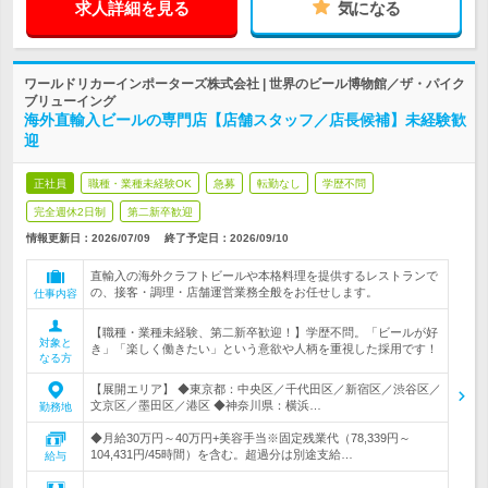
求人詳細を見る
気になる
ワールドリカーインポーターズ株式会社 | 世界のビール博物館／ザ・パイク
ブリューイング
海外直輸入ビールの専門店【店舗スタッフ／店長候補】未経験歓
迎
正社員
職種・業種未経験OK
急募
転勤なし
学歴不問
完全週休2日制
第二新卒歓迎
情報更新日：2026/07/09
終了予定日：
2026/09/10
直輸入の海外クラフトビールや本格料理を提供するレストランで
の、接客・調理・店舗運営業務全般をお任せします。
仕事内容
【職種・業種未経験、第二新卒歓迎！】学歴不問。「ビールが好
対象と
き」「楽しく働きたい」という意欲や人柄を重視した採用です！
なる方
【展開エリア】 ◆東京都：中央区／千代田区／新宿区／渋谷区／
文京区／墨田区／港区 ◆神奈川県：横浜…
勤務地
◆月給30万円～40万円+美容手当※固定残業代（78,339円～
104,431円/45時間）を含む。超過分は別途支給…
給与