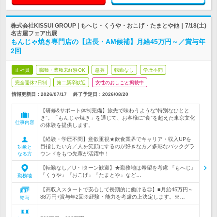
株式会社KISSUI GROUP | もへじ・くうや・おこげ・たまとや他｜7/18(土)
名古屋フェア出展
もんじゃ焼き専門店の【店長・AM候補】月給45万円～／賞与年
2回
正社員
職種・業種未経験OK
急募
転勤なし
学歴不問
完全週休2日制
第二新卒歓迎
女性のおしごと掲載中
情報更新日：2026/07/17
終了予定日：
2026/08/20
【研修&サポート体制完備】旅先で味わうような“特別なひとと
き”。「もんじゃ焼き」を通じて、お客様に“食”を超えた東京文化
仕事内容
の体験を提供します。
【経験・学歴不問】意欲重視★飲食業界でキャリア・収入UPを
目指したい方／人を笑顔にするのが好きな方／多彩なバックグラ
対象と
ウンドをもつ先輩が活躍中！
なる方
【転勤なし／U・Iターン歓迎】★勤務地は希望を考慮 『もへじ』
『くうや』『おこげ』『たまとや』など…
勤務地
【高収入スタートで安心して長期的に働ける◎】■月給45万円～
88万円+賞与年2回※経験・能力を考慮の上決定します。※…
給与