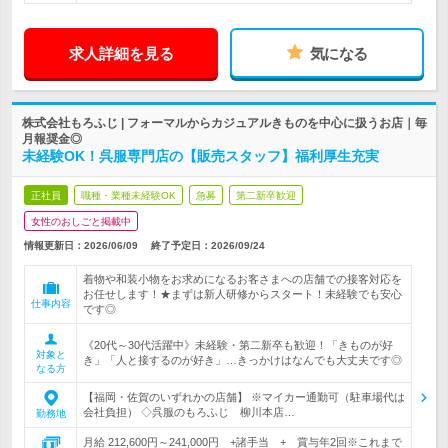
求人詳細を見る
気になる
株式会社もろふじ | フォーマルからカジュアルきものを中心に扱うお店｜毎
月報奨金◎
未経験OK！呉服専門店の【販売スタッフ】福利厚生充実
正社員
職種・業種未経験OK
急募
第二新卒歓迎
女性のおしごと掲載中
情報更新日：2026/06/09
終了予定日：
2026/09/24
着物や和装小物をお求めになるお客さまへの店舗での接客対応を
お任せします！★まずは新人研修からスタート！未経験でも安心
仕事内容
です◎
《20代～30代活躍中》未経験・第二新卒も歓迎！「きものが好
対象と
き」「人と接するのが好き」…きっかけはなんでも大丈夫です◎
なる方
【福岡・佐賀のいずれかの店舗】 ※マイカー通勤可（駐車場代は
会社負担） ◇呉服のもろふじ 柳川本店…
勤務地
月給 212,600円～241,000円 +諸手当 + 賞与年2回※これまで