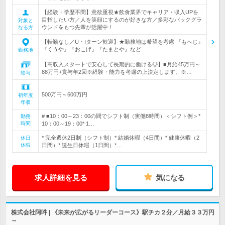
【経験・学歴不問】意欲重視★飲食業界でキャリア・収入UPを
目指したい方／人を笑顔にするのが好きな方／多彩なバックグラ
対象と
ウンドをもつ先輩が活躍中！
なる方
【転勤なし／U・Iターン歓迎】★勤務地は希望を考慮 『もへじ』
『くうや』『おこげ』『たまとや』など…
勤務地
【高収入スタートで安心して長期的に働ける◎】■月給45万円～
88万円+賞与年2回※経験・能力を考慮の上決定します。※…
給与
500万円～600万円
初年度
年収
# ■10：00～23：00の間でシフト制（実働8時間）＜シフト例＞*
勤務
時間
10：00～19：00* 1…
* 完全週休2日制（シフト制）* 結婚休暇（4日間）* 健康休暇（2
休日
休暇
日間）* 誕生日休暇（1日間）*…
求人詳細を見る
気になる
株式会社阿吽 | 《未来が広がるリーダーコース》駅チカ２分／月給３３万円
～