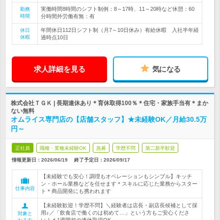
実働時間8時間のシフト制例：8～17時、11～20時など休憩：60
勤務
時間
分時間外労働有無：有
年間休日112日シフト制（月7～10日休み）有給休暇 入社半年経
休日
休暇
過時点10日
求人詳細を見る
気になる
株式会社ＴＧＫ | 長期連休あり＊育休取得100％＊住宅・家族手当有＊まか
ない無料
オムライス専門店の【店舗スタッフ】★未経験OK／月給30.5万
円～
正社員
職種・業種未経験OK
急募
学歴不問
第二新卒歓迎
情報更新日：2026/06/19
終了予定日：
2026/09/17
【未経験でも安心！調理もオペレーションもシンプル】キッチ
ン・ホール業務などを任せます＊スキルに応じた業務からスター
仕事内容
ト＊商品開発にも携われます
【未経験歓迎！学歴不問】＼経験者は店長・副店長候補として採
用♪／「飲食店で働くのは初めて…」という方もご安心くださ
対象と
い！＊1週間超の連休取得OK