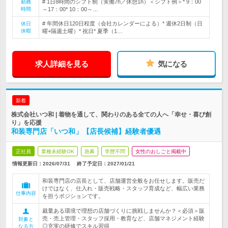
# 1日8時間のシフト制（実働7h／休憩1h）＜シフト例＞* 9：00
勤務
時間
～17：00* 10：00～…
# 年間休日120日程度（会社カレンダーによる）* 週休2日制（日
休日
休暇
曜+隔週土曜）* 祝日* 夏季（1…
求人詳細を見る
気になる
新着
株式会社いつ和 | 着物を通して、関わりのある全ての人へ「幸せ・喜び創
り」を応援
和装専門店「いつ和」【店長候補】経験者優遇
正社員
業種未経験OK
急募
学歴不問
女性のおしごと掲載中
情報更新日：2026/07/31
終了予定日：
2027/01/21
和装専門店の店長として、店舗運営全般をお任せします。販売だ
けではなく、仕入れ・販売戦略・スタッフ育成など、幅広い業務
仕事内容
を担うポジションです。
裁量ある環境で理想の店舗づくりに挑戦しませんか？＜必須＞販
売・売上管理・スタッフ採用・教育など、店舗マネジメント経験
対象と
◎充実の研修でスキル習得
なる方