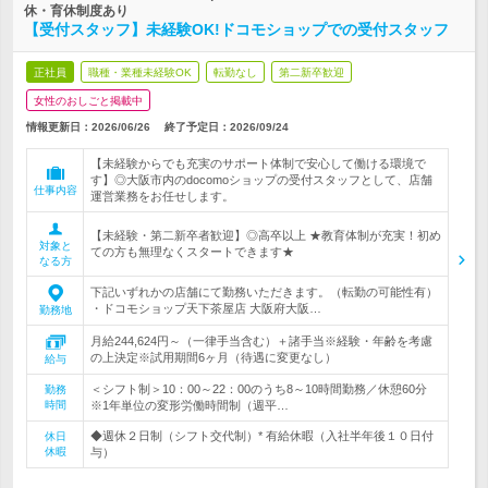
休・育休制度あり
【受付スタッフ】未経験OK!ドコモショップでの受付スタッフ
正社員
職種・業種未経験OK
転勤なし
第二新卒歓迎
女性のおしごと掲載中
情報更新日：2026/06/26
終了予定日：
2026/09/24
【未経験からでも充実のサポート体制で安心して働ける環境で
す】◎大阪市内のdocomoショップの受付スタッフとして、店舗
仕事内容
運営業務をお任せします。
【未経験・第二新卒者歓迎】◎高卒以上 ★教育体制が充実！初め
対象と
ての方も無理なくスタートできます★
なる方
下記いずれかの店舗にて勤務いただきます。（転勤の可能性有）
・ドコモショップ天下茶屋店 大阪府大阪…
勤務地
月給244,624円～（一律手当含む）＋諸手当※経験・年齢を考慮
の上決定※試用期間6ヶ月（待遇に変更なし）
給与
＜シフト制＞10：00～22：00のうち8～10時間勤務／休憩60分
勤務
時間
※1年単位の変形労働時間制（週平…
◆週休２日制（シフト交代制）* 有給休暇（入社半年後１０日付
休日
休暇
与）