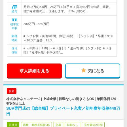
月給23万5,000円～28万円 + 諸手当 + 賞与年2回※年齢、経験、
能力を考慮の上、優遇します。 ※3ヶ月間の…
給与
380万円～430万円
初年度
年収
# シフト制（実働8時間、休憩1時間） 【シフト例】* 早番：9:30
勤務
時間
～18:30* 遅番：11:3…
# ＝年間休日110日＝# 《休日》* 週休2日制（シフト制）# 《休
休日
休暇
暇》* 夏季休暇* 冬季休暇*…
求人詳細を見る
気になる
新着
株式会社ネクステージ | 上場企業│転勤なしの働き方もOK│年間休日120＋
有休5日以上
SUV専門店の【総合職】プライベート充実／初年度年収例448万
円
正社員
職種・業種未経験OK
急募
転勤なし
完全週休2日制