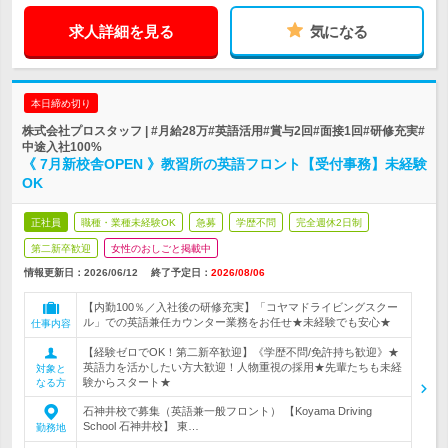
求人詳細を見る
気になる
本日締め切り
株式会社プロスタッフ | #月給28万#英語活用#賞与2回#面接1回#研修充実#
中途入社100%
《 7月新校舎OPEN 》教習所の英語フロント【受付事務】未経験
OK
正社員
職種・業種未経験OK
急募
学歴不問
完全週休2日制
第二新卒歓迎
女性のおしごと掲載中
情報更新日：2026/06/12
終了予定日：
2026/08/06
【内勤100％／入社後の研修充実】「コヤマドライビングスクー
ル」での英語兼任カウンター業務をお任せ★未経験でも安心★
仕事内容
【経験ゼロでOK！第二新卒歓迎】《学歴不問/免許持ち歓迎》★
英語力を活かしたい方大歓迎！人物重視の採用★先輩たちも未経
対象と
験からスタート★
なる方
石神井校で募集（英語兼一般フロント） 【Koyama Driving
School 石神井校】 東…
勤務地