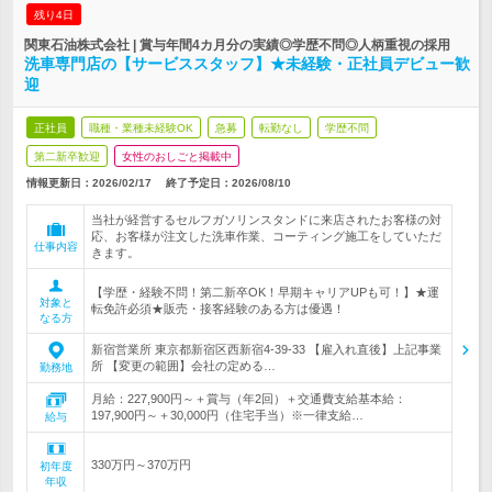
残り4日
関東石油株式会社 | 賞与年間4カ月分の実績◎学歴不問◎人柄重視の採用
洗車専門店の【サービススタッフ】★未経験・正社員デビュー歓
迎
正社員
職種・業種未経験OK
急募
転勤なし
学歴不問
第二新卒歓迎
女性のおしごと掲載中
情報更新日：2026/02/17
終了予定日：
2026/08/10
当社が経営するセルフガソリンスタンドに来店されたお客様の対
応、お客様が注文した洗車作業、コーティング施工をしていただ
仕事内容
きます。
【学歴・経験不問！第二新卒OK！早期キャリアUPも可！】★運
対象と
転免許必須★販売・接客経験のある方は優遇！
なる方
新宿営業所 東京都新宿区西新宿4-39-33 【雇入れ直後】上記事業
所 【変更の範囲】会社の定める…
勤務地
月給：227,900円～＋賞与（年2回）＋交通費支給基本給：
197,900円～＋30,000円（住宅手当）※一律支給…
給与
330万円～370万円
初年度
年収