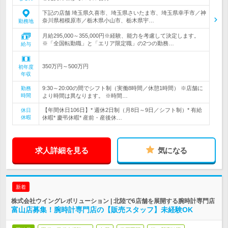
下記の店舗 埼玉県久喜市、埼玉県さいたま市、埼玉県幸手市／神
奈川県相模原市／栃木県小山市、栃木県宇…
勤務地
月給295,000～355,000円※経験、能力を考慮して決定します。
※「全国転勤職」と「エリア限定職」の2つの勤務…
給与
350万円～500万円
初年度
年収
9:30～20:00の間でシフト制（実働8時間／休憩1時間） ※店舗に
勤務
時間
より時間は異なります。 ※時間…
【年間休日106日】* 週休2日制（月8日～9日／シフト制）* 有給
休日
休暇
休暇* 慶弔休暇* 産前・産後休…
求人詳細を見る
気になる
新着
株式会社ウイングレボリューション | 北陸で6店舗を展開する腕時計専門店
富山店募集！腕時計専門店の【販売スタッフ】未経験OK