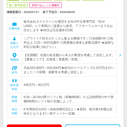
第二新卒歓迎
女性のおしごと掲載中
情報更新日：2026/07/17
終了予定日：
2026/08/20
株式会社ネクステージが運営するSUV中古車専門店『SUV
LAND』にて車両のご提案から販売、アフターフォローまでをお
仕事内容
任せします ★休日は完全週休2日制
＼アウトドア好きがたくさん集まる職場です／◎未経験OK ◎高
卒以上 ◎20～30代活躍中 ◎異業種出身者も多数活躍中 ★誠実な
対象と
対応が結果に結びつく♪
なる方
【全国職】 全国の各店舗から本人の希望を考慮して決定します。
【募集エリア】 北海道／青森県／宮城…
勤務地
月給320,000円～644,000円★給与のベースアップ(1.6万円)を行い
ました！※前職・経験等を考慮し決定しま…
給与
448万円～901万円
初年度
年収
9:30～20:30の間でシフト制（実働8時間）※上記時間帯の中で実
勤務
時間
働8時間のシフト制※店舗によって…
# 年間休日120日＋有給休暇5日以上！★原則、毎月第3水曜は定
休日
休暇
休日となります(一部ディーラー店舗、…