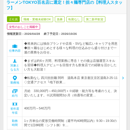
ラーメンTOKYO百名店に選定！担々麺専門店の【料理人スタッ
フ】
正社員
職種・業種未経験OK
急募
転勤なし
第二新卒歓迎
女性のおしごと掲載中
情報更新日：2026/04/28
終了予定日：
2026/10/26
◆将来的には独自ブランドや店長・SVなど幅広いキャリアを用意
◆担々麺をはじめとする様々な料理の仕込みから盛り付けまで一
仕事内容
連の業務をお任せ。
◆まずは約6ヶ月間、料理業務に専念！その後は店舗運営スキル
を習得◆料理人デビューを目指す方も飲食店での経験を活かした
対象と
い方も大歓迎！
なる方
◆転勤なし 四川担担麺 阿吽 湯島本店 東京都文京区湯島3-25-11
◇交通アクセス └地下鉄東…
勤務地
月給 330,000円～450,000円＋※経験・能力等を考慮のうえ、決
定いたします。※試用期間3か月（待遇等の変更…
給与
400万円～540万円
初年度
年収
1ヶ月単位の変形労働時間制（週平均40時間以内）9:30～19:30の
勤務
時間
間で1日8時間〈シフト例〉9:…