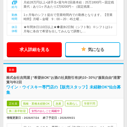
月給28万円以上+諸手当+賞与年2回基本給：25万1800円～固定残
業代：あり1ヶ月あたり2万8200円～（固定残業…
給与
1ヶ月毎のシフト提出で営業時間内での勤務となります。【営業
勤務
時間
時間】月曜～金曜 9：00～20：45土曜…
★年間休日110日以上★◆週休2日制（シフト制）※シフトは1ヶ
休日
休暇
月毎に各自で希望を出してみんなで調整し…
求人詳細を見る
気になる
新着
株式会社吉岡屋 | *希望休OK*お酒の社員割引有(約10~30%)*服装自由*清潔*
賞与年2回
ワイン・ウイスキー専門店の【販売スタッフ】未経験OK*仙台募
集
正社員
職種・業種未経験OK
急募
転勤なし
学歴不問
第二新卒歓迎
女性のおしごと掲載中
情報更新日：2026/07/24
終了予定日：
2026/09/21