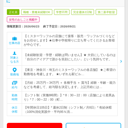
に
正社員
職種・業種未経験OK
学歴不問
完全週休2日制
第二新卒歓迎
女性のおしごと掲載中
情報更新日：2026/06/23
終了予定日：
2026/09/21
【ミスターワッフルの店舗にて接客・販売・ワッフルづくりなど
をお任せします】★仕事や学校帰りに立ち寄ってくださるお客様
仕事内容
が中心です。
【未経験歓迎・学歴・経験は問いません】★ 大切にしているのは
対象と
「自分のアイデアで誰かを笑顔にしたい」という気持ちです。
なる方
【東京・神奈川・埼玉のミスターワッフルの各店舗】 ★ご希望の
勤務地を考慮します。 ★いずれも駅ビル…
勤務地
【月給：25万円～34万円 ＋ 各種手当 ＋ 賞与】経験・年齢・能力
などを考慮して、給与額を決定します。上記月給には…
給与
【シフト制（実働8時間）】* 8：30～22：00（店舗により差異あ
勤務
時間
り）* 7：00～22：00（町…
【年間休日105日】* 週休2日制（シフト制／月8日）* 有給休暇
休日
休暇
（100%消化実践中・平均95％消…