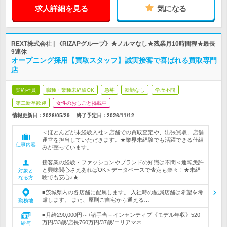
求人詳細を見る
気になる
REXT株式会社 | 《RIZAPグループ》★ノルマなし★残業月10時間程★最長
9連休
オープニング採用【買取スタッフ】誠実接客で喜ばれる買取専門
店
契約社員
職種・業種未経験OK
急募
転勤なし
学歴不問
第二新卒歓迎
女性のおしごと掲載中
情報更新日：2026/05/29
終了予定日：
2026/11/12
＜ほとんどが未経験入社＞店舗での買取査定や、出張買取、店舗
運営を担当していただきます。★業界未経験でも活躍できる仕組
仕事内容
みが整っています。
接客業の経験・ファッションやブランドの知識は不問＜運転免許
と興味関心さえあればOK＞データベースで査定も楽々！★未経
対象と
験でも安心♪★
なる方
■茨城県内の各店舗に配属します。 入社時の配属店舗は希望を考
慮します。 また、原則ご自宅から通える…
勤務地
■月給290,000円～+諸手当＋インセンティブ《モデル年収》520
万円/33歳/店長760万円/37歳/エリアマネ…
給与