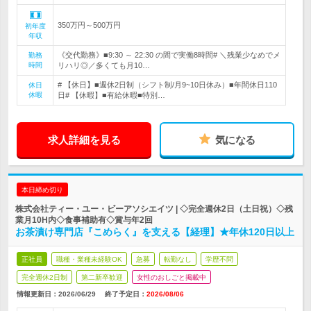
350万円～500万円
初年度
年収
《交代勤務》■9:30 ～ 22:30 の間で実働8時間# ＼残業少なめでメ
勤務
時間
リハリ◎／多くても月10…
# 【休日】■週休2日制（シフト制/月9~10日休み）■年間休日110
休日
休暇
日# 【休暇】■有給休暇■特別…
求人詳細を見る
気になる
本日締め切り
株式会社ティー・ユー・ビーアソシエイツ | ◇完全週休2日（土日祝）◇残
業月10H内◇食事補助有◇賞与年2回
お茶漬け専門店『こめらく』を支える【経理】★年休120日以上
正社員
職種・業種未経験OK
急募
転勤なし
学歴不問
完全週休2日制
第二新卒歓迎
女性のおしごと掲載中
情報更新日：2026/06/29
終了予定日：
2026/08/06