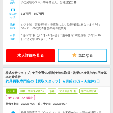
のご経験やスキル等を踏まえ、当社規定に基…
給与
315万円～350万円
初年度
年収
シフト制（実働8時間）※店舗により勤務時間は異なります└9：
勤務
時間
30～21：00の間※休憩60分※残業月…
* 週休2日制（月8日～9日休み）* 慶弔休暇* 有給休暇（10日～20
休日
休暇
日／消化率50％以上）* 産…
求人詳細を見る
気になる
株式会社ウェイブ | ★完全週休2日制★連休取得・副業OK★賞与年3回★基
本定時退社
釣具買取専門店の【買取スタッフ】★月給26万～★完休2日
正社員
職種・業種未経験OK
急募
完全週休2日制
第二新卒歓迎
女性のおしごと掲載中
情報更新日：2026/07/06
終了予定日：
2026/09/07
釣具買取専門店「ウェイブ」で、お客様からのお問合せ対応・買