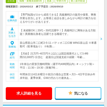
正社員
職種・業種未経験OK
急募
学歴不問
第二新卒歓迎
情報更新日：2026/03/13
終了予定日：
2026/09/10
【専門知識ゼロから成長できる】高級腕時計の販売や接客、事務
作業を担当します。お客様と会話を楽しみながら時計の魅力を伝
仕事内容
えるやりがいがあります。
【 未経験OK｜20代～30代活躍中！】高級時計に興味がある方歓
対象と
迎！異業種出身者も活躍できる職場です。
なる方
富山県富山市二口町2-5-11 パティオ二口C棟 WING富山店 ※車通
勤可（駐車場あり） ※転勤…
勤務地
【月給】21万円~40万円※上記には固定残業代として3.4時
間/10,000円~分含む 超過分は別途支給※経験・年齢…
給与
1年単位の変形労働時間制（週平均40時間以内）# ＜シフト制＞
勤務
時間
平日：11:30～19:30（実働7時…
年間休日114日水曜日※祝日の場合は営業＋月3～4日平日休み年
休日
休暇
末年始、夏季休業、GWの代わりの連休あ…
求人詳細を見る
気になる