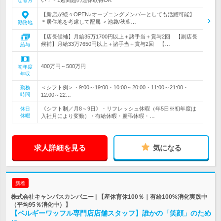
なる方
【新店が続々OPEN♪オープニングメンバーとしても活躍可能】
＊居住地を考慮して配属 ＜池袋/秋葉…
勤務地
【店長候補】月給35万1700円以上＋諸手当＋賞与2回 【副店長
候補】月給33万7650円以上＋諸手当＋賞与2回 【…
給与
400万円～500万円
初年度
年収
＜シフト例＞・9:00～19:00・10:00～20:00・11:00～21:00・
勤務
時間
12:00～22…
《シフト制／月8～9日》・リフレッシュ休暇（年5日※初年度は
休日
休暇
入社月により変動）・有給休暇・慶弔休暇・…
求人詳細を見る
気になる
新着
株式会社キャンパスカンパニー | 【産休育休100％｜有給100%消化実践中
（平均95％消化中）】
【ベルギーワッフル専門店店舗スタッフ】誰かの「笑顔」のため