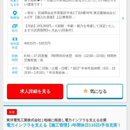
対象と
い環境です！
なる方
＜本社＞ 宮城県仙台市青葉区中央1丁目6番35号 東京建物仙台ビ
ル17F 【雇入れ直後】上記事業所…
勤務地
【月給】243,000円～※経験・年齢・能力を考慮して決定いたし
ます※試用期間3ヶ月あり(同条件)
給与
400万円～520万円
初年度
年収
8:40～17:25実働 7時間45分休憩 60分（12:00～13:00）時間外
勤務
時間
労働有無：有
* 完全週休二日制（土曜・日曜）* 祝日* 年末年始休暇（5日：12
休日
休暇
月30～1月3日）* 年次有給休…
求人詳細を見る
気になる
新着
東洋電気工業株式会社 | 地域に根差し電力インフラを支える企業
電力インフラを支える【施工管理】/年間休日110日/手当充実！