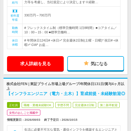
力等を考慮し、当社規定により決定します※経験…
給与
330万円～700万円
初年度
年収
# フレックスタイム制（標準労働時間 1日8時間）■コアタイム／
勤務
時間
10：00～15：00 ■標準労働時…
# 年間休日124日# <休日>* 完全週休2日制(土曜・日曜)* 祝日# <休
休日
休暇
暇>* GW* お盆…
求人詳細を見る
気になる
株式会社FEN | 東証プライム市場上場グループ/年間休日131日/賞与4ヶ月以
上
【インフラエンジニア（電力・土木）】育成前提・未経験歓迎◎
正社員
職種・業種未経験OK
学歴不問
完全週休2日制
第二新卒歓迎
女性のおしごと掲載中
情報更新日：2026/08/03
終了予定日：
2026/10/15
生活に必要不可欠な電気・通信インフラを構築するエンジニアと