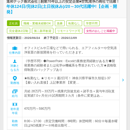
進和テック株式会社 | 創業70年以上の安定企業■空気清浄の商社で活躍！
年休124日/完休2日(土日祝休み)/20～30代活躍中!【企画・開
発】
正社員
職種・業種未経験OK
急募
転勤なし
学歴不問
完全週休2日制
第二新卒歓迎
リモートワーク可
女性のおしごと掲載中
情報更新日：2026/06/24
終了予定日：
2026/11/09
オフィスビルや工場などで用いられる、エアフィルターや空気清
浄装置の新規開発を行っていただきます。
仕事内容
《学歴不問》◆PowerPoint・Excelの業務使用経験がある方◆開
発業務の経験者または化学or機械系を専攻されていた方★資格取
対象と
得制度のバックアップあり
なる方
★転勤なし ★リモート週2日可！ 神奈川県平塚市久領堤1-37
【雇い入れ直後】上記事業所 【変更…
勤務地
月給 28万円～33万円＋残業代別途支給＋諸手当＋賞与年2回(直
近実績7.0ヶ月分)※試用期間３カ月（条件に変更はあ…
給与
470万円～590万円
初年度
年収
8:00～17:00 （所定労働時間：8時間）休憩時間：60分※毎週水曜
勤務
時間
日はNO残業デー※時差出勤可…