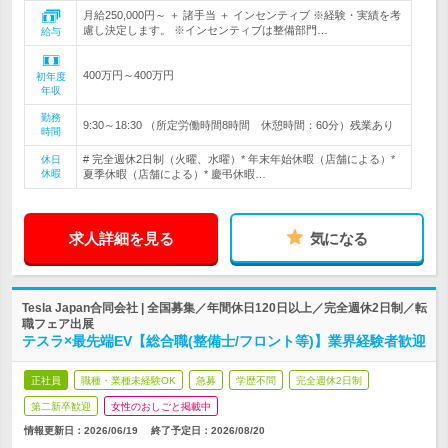
月給250,000円～ ＋ 諸手当 ＋ インセンティブ ※経験・実績を考
慮し決定します。 ※インセンティブは整備部門…
給与
400万円～400万円
初年度
年収
勤務
9:30～18:30 （所定労働時間8時間 休憩時間：60分）残業あり
時間
# 完全週休2日制（火曜、水曜）* 年末年始休暇（店舗による）*
休日
休暇
夏季休暇（店舗による）* 慶弔休暇…
求人詳細を見る
気になる
Tesla Japan合同会社 | 全国募集／年間休日120日以上／完全週休2日制／転
職フェア出展
テスラ×最先端EV【総合職(整備士/フロント等)】業界経験者歓迎
正社員
職種・業種未経験OK
急募
学歴不問
完全週休2日制
第二新卒歓迎
女性のおしごと掲載中
情報更新日：2026/06/19
終了予定日：
2026/08/20