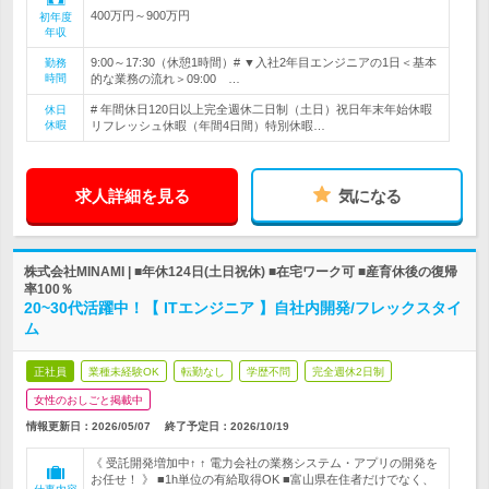
400万円～900万円
初年度
年収
9:00～17:30（休憩1時間）# ▼入社2年目エンジニアの1日＜基本
勤務
時間
的な業務の流れ＞09:00 …
# 年間休日120日以上完全週休二日制（土日）祝日年末年始休暇
休日
休暇
リフレッシュ休暇（年間4日間）特別休暇…
求人詳細を見る
気になる
株式会社MINAMI | ■年休124日(土日祝休) ■在宅ワーク可 ■産育休後の復帰
率100％
20~30代活躍中！【 ITエンジニア 】自社内開発/フレックスタイ
ム
正社員
業種未経験OK
転勤なし
学歴不問
完全週休2日制
女性のおしごと掲載中
情報更新日：2026/05/07
終了予定日：
2026/10/19
《 受託開発増加中↑ ↑ 電力会社の業務システム・アプリの開発を
お任せ！ 》 ■1h単位の有給取得OK ■富山県在住者だけでなく、