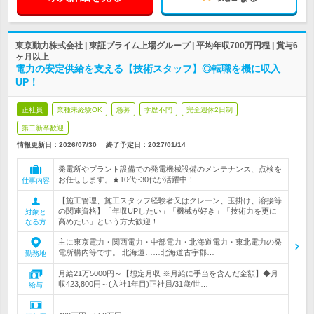
東京動力株式会社 | 東証プライム上場グループ | 平均年収700万円程 | 賞与6
ヶ月以上
電力の安定供給を支える【技術スタッフ】◎転職を機に収入
UP！
正社員
業種未経験OK
急募
学歴不問
完全週休2日制
第二新卒歓迎
情報更新日：2026/07/30
終了予定日：
2027/01/14
発電所やプラント設備での発電機械設備のメンテナンス、点検を
お任せします。★10代~30代が活躍中！
仕事内容
【施工管理、施工スタッフ経験者又はクレーン、玉掛け、溶接等
の関連資格】「年収UPしたい」「機械が好き」「技術力を更に
対象と
高めたい」という方大歓迎！
なる方
主に東京電力・関西電力・中部電力・北海道電力・東北電力の発
電所構内等です。 北海道……北海道古宇郡…
勤務地
月給21万5000円～【想定月収 ※月給に手当を含んだ金額】◆月
収423,800円～(入社1年目)正社員/31歳/世…
給与