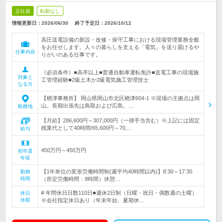
正社員
転勤なし
情報更新日：2026/06/30
終了予定日：
2026/10/12
高圧送電設備の新設・改修・保守工事における現場管理業務全般
をお任せします。人々の暮らしを支える「電気」を送り届けるや
仕事内容
りがいのある仕事です。
《必須条件》■高卒以上■普通自動車運転免許■送電工事の現場施
対象と
工管理経験■2級土木か2級電気施工管理技士
なる方
【楢津事務所】 岡山県岡山市北区楢津604-1 ※現場の主拠点は岡
山。長期出張先は鳥取および広島。…
勤務地
【月給】286,600円～307,000円（一律手当含む）※上記には固定
残業代として40時間/65,600円～70,…
給与
450万円～450万円
初年度
年収
【1年単位の変形労働時間制(週平均40時間以内)】8:30～17:30
勤務
時間
（所定労働時間：8時間）休憩…
# 年間休日日数110日■週休2日制（日曜・祝日・偶数週の土曜）
休日
休暇
※会社指定休日あり（年末年始、夏期休…