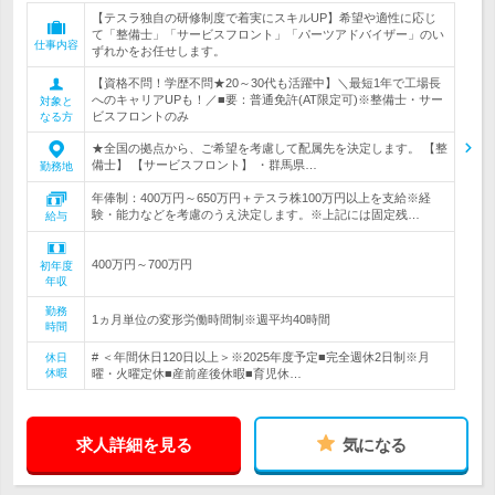
【テスラ独自の研修制度で着実にスキルUP】希望や適性に応じ
て「整備士」「サービスフロント」「パーツアドバイザー」のい
仕事内容
ずれかをお任せします。
【資格不問！学歴不問★20～30代も活躍中】＼最短1年で工場長
へのキャリアUPも！／■要：普通免許(AT限定可)※整備士・サー
対象と
ビスフロントのみ
なる方
★全国の拠点から、ご希望を考慮して配属先を決定します。 【整
備士】 【サービスフロント】 ・群馬県…
勤務地
年俸制：400万円～650万円＋テスラ株100万円以上を支給※経
験・能力などを考慮のうえ決定します。※上記には固定残…
給与
400万円～700万円
初年度
年収
勤務
1ヵ月単位の変形労働時間制※週平均40時間
時間
# ＜年間休日120日以上＞※2025年度予定■完全週休2日制※月
休日
休暇
曜・火曜定休■産前産後休暇■育児休…
求人詳細を見る
気になる