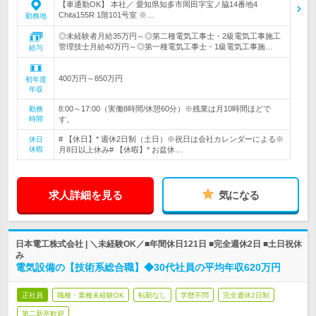
【車通勤OK】 本社／ 愛知県知多市岡田字宝ノ脇14番地4
Chita155R 1階101号室 ※…
勤務地
◎未経験者月給35万円～◎第二種電気工事士・2級電気工事施工
管理技士月給40万円～◎第一種電気工事士・1級電気工事施…
給与
400万円～850万円
初年度
年収
8:00～17:00（実働8時間/休憩60分）※残業は月10時間ほどで
勤務
時間
す。
# 【休日】* 週休2日制（土日）※祝日は会社カレンダーによる※
休日
休暇
月8日以上休み# 【休暇】* お盆休…
求人詳細を見る
気になる
日本電工株式会社 | ＼未経験OK／■年間休日121日 ■完全週休2日 ■土日祝休
み
電気設備の【技術系総合職】◆30代社員の平均年収620万円
正社員
職種・業種未経験OK
転勤なし
学歴不問
完全週休2日制
第二新卒歓迎