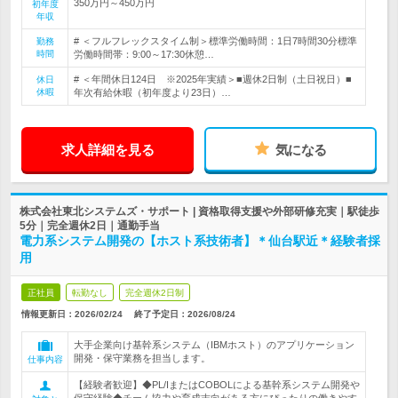
350万円～450万円
初年度
年収
# ＜フルフレックスタイム制＞標準労働時間：1日7時間30分標準
勤務
時間
労働時間帯：9:00～17:30休憩…
# ＜年間休日124日 ※2025年実績＞■週休2日制（土日祝日）■
休日
休暇
年次有給休暇（初年度より23日）…
求人詳細を見る
気になる
株式会社東北システムズ・サポート | 資格取得支援や外部研修充実｜駅徒歩
5分｜完全週休2日｜通勤手当
電力系システム開発の【ホスト系技術者】＊仙台駅近＊経験者採
用
正社員
転勤なし
完全週休2日制
情報更新日：2026/02/24
終了予定日：
2026/08/24
大手企業向け基幹系システム（IBMホスト）のアプリケーション
開発・保守業務を担当します。
仕事内容
【経験者歓迎】◆PL/IまたはCOBOLによる基幹系システム開発や
保守経験◆チーム協力や育成志向がある方にぴったりの働きやす