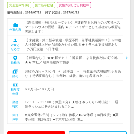
完全週休2日制
第二新卒歓迎
女性のおしごと掲載中
情報更新日：2026/07/21
終了予定日：
2027/01/11
【新規開拓・飛び込み一切ナシ】戸建住宅をお持ちのお客様へス
マートハウスの説明・案内 ★アドバイザーとして基礎から教育を
仕事内容
実施します！
【 未経験・第二新卒歓迎・学歴不問・若手社員活躍中！】☆中途
入社90%以上だから馴染みやすい環境 ★トラベル支援制度あり
対象と
（5万円支給・5日休暇）
なる方
【 転勤なし 】 ★★ 駅チカ！『 博多駅 』より徒歩2分の好立地
★★ 本社／ 福岡県福岡市博多…
勤務地
月給25万円～30万円 + 諸手当 ＋ 報奨金※試用期間3ヶ月あ
り（ 待遇変動なし ）※年齢、経験、能力を考慮の上、…
給与
600万円～1000万円
初年度
年収
12：00 ～ 21：00（ 休憩60分）★朝はゆっくり12時出社！ 通
勤務
時間
勤ラッシュに巻き込まれること…
# 完全週休2日制（シフト制）休暇／■GW休暇（10日程度）■夏
休日
休暇
季休暇（8日程度）■年末年始休暇（8…