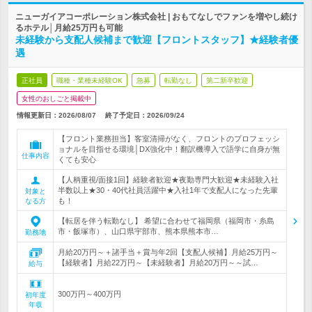
ニューガイアコーポレーション株式会社 | おもてなしでファンを増やし続け
るホテル│月給25万円も可能
未経験から支配人候補まで歓迎【フロントスタッフ】★経験者優
遇
正社員
職種・業種未経験OK
急募
転勤なし
第二新卒歓迎
女性のおしごと掲載中
情報更新日：2026/08/07
終了予定日：
2026/09/24
【フロント業務担当】客室清掃がなく、フロントのプロフェッシ
ョナルを目指せる環境│DX強化中！翻訳機導入で語学に自身が無
仕事内容
くても安心
【人柄重視/面接1回】経験者歓迎★夜勤専門大歓迎★未経験入社
半数以上★30・40代社員活躍中★入社1年で支配人になった先輩
対象と
も！
なる方
【転居を伴う転勤なし】 希望に合わせて福岡県（福岡市・糸島
市・飯塚市）、山口県宇部市、熊本県熊本市…
勤務地
月給20万円～＋諸手当＋賞与年2回【支配人候補】月給25万円～
【経験者】月給22万円～【未経験者】月給20万円～～試…
給与
300万円～400万円
初年度
年収