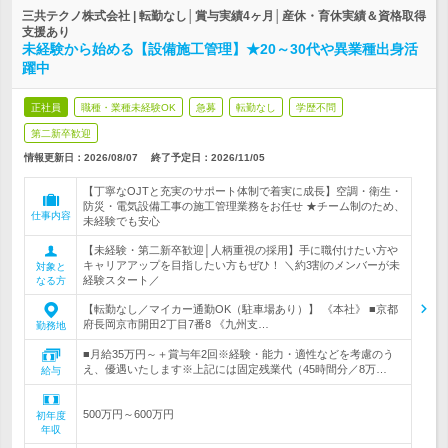
三共テクノ株式会社 | 転勤なし│賞与実績4ヶ月│産休・育休実績＆資格取得
支援あり
未経験から始める【設備施工管理】★20～30代や異業種出身活
躍中
正社員
職種・業種未経験OK
急募
転勤なし
学歴不問
第二新卒歓迎
情報更新日：2026/08/07
終了予定日：
2026/11/05
【丁寧なOJTと充実のサポート体制で着実に成長】空調・衛生・
防災・電気設備工事の施工管理業務をお任せ ★チーム制のため、
仕事内容
未経験でも安心
【未経験・第二新卒歓迎│人柄重視の採用】手に職付けたい方や
キャリアアップを目指したい方もぜひ！ ＼約3割のメンバーが未
対象と
経験スタート／
なる方
【転勤なし／マイカー通勤OK（駐車場あり）】 《本社》 ■京都
府長岡京市開田2丁目7番8 《九州支…
勤務地
■月給35万円～＋賞与年2回※経験・能力・適性などを考慮のう
え、優遇いたします※上記には固定残業代（45時間分／8万…
給与
500万円～600万円
初年度
年収