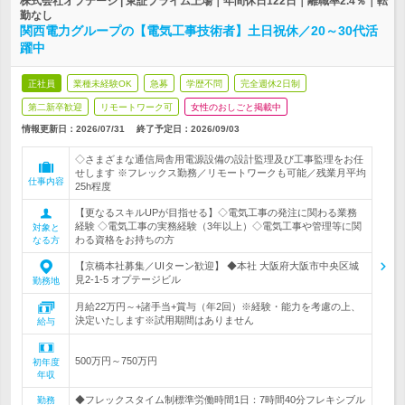
株式会社オプテージ | 東証プライム上場｜年間休日122日｜離職率2.4％｜転
勤なし
関西電力グループの【電気工事技術者】土日祝休／20～30代活
躍中
正社員
業種未経験OK
急募
学歴不問
完全週休2日制
第二新卒歓迎
リモートワーク可
女性のおしごと掲載中
情報更新日：2026/07/31
終了予定日：
2026/09/03
◇さまざまな通信局舎用電源設備の設計監理及び工事監理をお任
せします ※フレックス勤務／リモートワークも可能／残業月平均
仕事内容
25h程度
【更なるスキルUPが目指せる】◇電気工事の発注に関わる業務
経験 ◇電気工事の実務経験（3年以上）◇電気工事や管理等に関
対象と
わる資格をお持ちの方
なる方
【京橋本社募集／UIターン歓迎】 ◆本社 大阪府大阪市中央区城
見2-1-5 オプテージビル
勤務地
月給22万円～+諸手当+賞与（年2回）※経験・能力を考慮の上、
決定いたします※試用期間はありません
給与
500万円～750万円
初年度
年収
◆フレックスタイム制標準労働時間1日：7時間40分フレキシブル
勤務