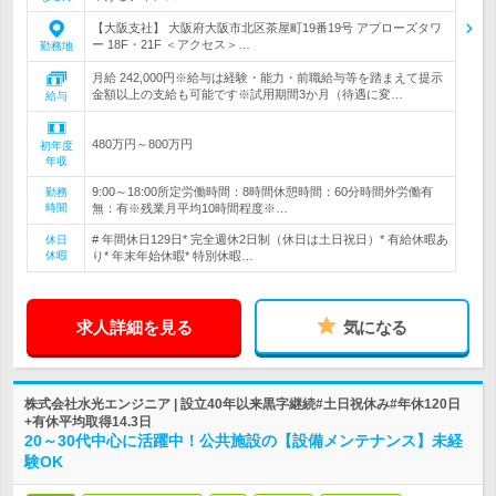
【大阪支社】 大阪府大阪市北区茶屋町19番19号 アプローズタワ
ー 18F・21F ＜アクセス＞…
勤務地
月給 242,000円※給与は経験・能力・前職給与等を踏まえて提示
金額以上の支給も可能です※試用期間3か月（待遇に変…
給与
480万円～800万円
初年度
年収
9:00～18:00所定労働時間：8時間休憩時間：60分時間外労働有
勤務
時間
無：有※残業月平均10時間程度※…
# 年間休日129日* 完全週休2日制（休日は土日祝日）* 有給休暇あ
休日
休暇
り* 年末年始休暇* 特別休暇…
求人詳細を見る
気になる
株式会社水光エンジニア | 設立40年以来黒字継続#土日祝休み#年休120日
+有休平均取得14.3日
20～30代中心に活躍中！公共施設の【設備メンテナンス】未経
験OK