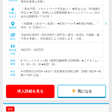
仕事内容
県外出身者も在籍！
《 男女不問・リモートワーク手当あり 》 ■SEまたは、PG経験3
年以上 ■C言語、JAVAによる開発経験 ■コミュニケーション力が
対象と
あれば経験浅くてもOK ！
なる方
《 転勤無｜UIJターン歓迎 》 ■在宅ワーク可 ■希望を考慮し、”
本社 ” or ”五福オフィ…
勤務地
月給265,000円～500,000円＋諸手当＋賞与（年2回）※経験・能
力等を考慮し、当社規定により決定します。※経…
給与
400万円～700万円
初年度
年収
# フレックスタイム制（標準労働時間 1日8時間）■コアタイム／
勤務
時間
10：00～15：00 ■休憩：60…
# 年間休日124日# <休日>* 完全週休2日制(土曜・日曜)* 祝日# <休
休日
休暇
暇>* GW* お盆…
求人詳細を見る
気になる
新着