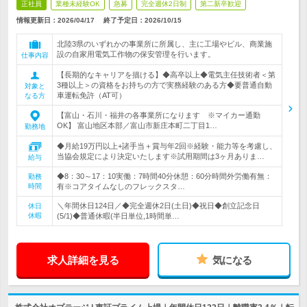
正社員
業種未経験OK
急募
完全週休2日制
第二新卒歓迎
情報更新日：2026/04/17
終了予定日：
2026/10/15
北陸3県のいずれかの事業所に所属し、主に工場やビル、商業施
設の自家用電気工作物の保安管理を行います。
仕事内容
【長期的なキャリアを描ける】◆高卒以上◆電気主任技術者＜第
3種以上＞の資格をお持ちの方で実務経験のある方◆要普通自動
対象と
車運転免許（AT可）
なる方
【富山・石川・福井の各事業所になります ※マイカー通勤
OK】 富山地区本部／富山市新庄本町二丁目1…
勤務地
◆月給19万円以上+諸手当＋賞与年2回※経験・能力等を考慮し、
当協会規定により決定いたします※試用期間は3ヶ月ありま…
給与
◆8：30～17：10実働：7時間40分休憩：60分時間外労働有無：
勤務
時間
有※コアタイムなしのフレックスタ…
＼年間休日124日／◆完全週休2日(土日)◆祝日◆創立記念日
休日
休暇
(5/1)◆普通休暇(半日単位,1時間単…
求人詳細を見る
気になる