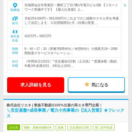
宮城県仙台市青葉区一番町三丁目7番1号電力ビル2階 【リモート
ワーク実施中です】 【雇入れ直後】上…
勤務地
月給254,000円～363,000円※これまでのご経験やスキル等を考慮
して決定します。※試用期間3か月（待遇の変更…
給与
420万円～590万円
初年度
年収
8：40～17：20（実働7時間40分／休憩60分）※残業月18～20時
勤務
時間
間程度※サービスオペレーショ…
《年間休日120日》* 完全週休2日制（土日祝）* 普通休暇（勤続
休日
休暇
年数3年未満15日、3年以上20日…
求人詳細を見る
気になる
株式会社リエネ | 東急不動産G100%出資の再エネ専門企業！
＼安定基盤×成長事業／電力小売事業の【法人営業】★フレック
ス
正社員
職種・業種未経験OK
急募
完全週休2日制
第二新卒歓迎