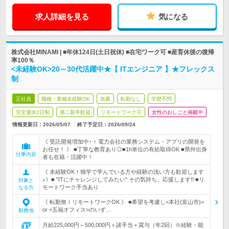
求人詳細を見る
気になる
株式会社MINAMI | ■年休124日(土日祝休) ■在宅ワーク可 ■産育休後の復帰
率100％
<未経験OK>20～30代活躍中★【 ITエンジニア 】★フレックス
制
正社員
職種・業種未経験OK
急募
転勤なし
学歴不問
完全週休2日制
第二新卒歓迎
リモートワーク可
女性のおしごと掲載中
情報更新日：2026/05/07
終了予定日：
2026/09/24
《 受託開発増加中↑ ↑ 電力会社の業務システム・アプリの開発を
お任せ！ 》 ■丁寧な教育あり◎■1h単位の有給取得OK ■県外出身
仕事内容
者も在籍・活躍中！
《 未経験OK！独学で学んでいる方や経験の浅い方も歓迎します
♪》■ "ITにチャレンジしてみたい" その気持ち、応援します!! ■リ
対象と
モートワーク手当あり
なる方
《 転勤無ｌリモートワークOK 》 ■希望を考慮し<本社(富山市)>
or <五福オフィス>のいず…
勤務地
月給225,000円～500,000円＋諸手当＋賞与（年2回）※経験・能