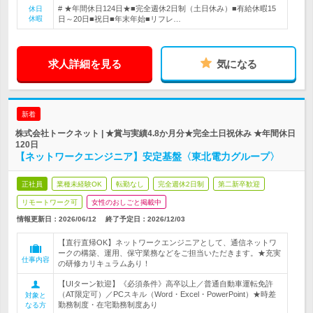
# ★年間休日124日★■完全週休2日制（土日休み）■有給休暇15
休日
休暇
日～20日■祝日■年末年始■リフレ…
求人詳細を見る
気になる
新着
株式会社トークネット | ★賞与実績4.8か月分★完全土日祝休み ★年間休日
120日
【ネットワークエンジニア】安定基盤〈東北電力グループ〉
正社員
業種未経験OK
転勤なし
完全週休2日制
第二新卒歓迎
リモートワーク可
女性のおしごと掲載中
情報更新日：2026/06/12
終了予定日：
2026/12/03
【直行直帰OK】ネットワークエンジニアとして、通信ネットワ
ークの構築、運用、保守業務などをご担当いただきます。★充実
仕事内容
の研修カリキュラムあり！
【UIターン歓迎】《必須条件》高卒以上／普通自動車運転免許
（AT限定可）／PCスキル（Word・Excel・PowerPoint）★時差
対象と
勤務制度・在宅勤務制度あり
なる方