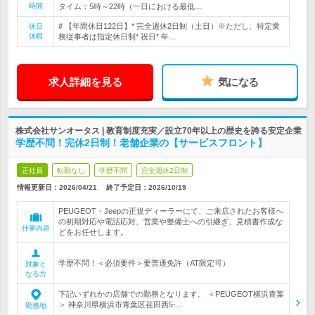
時間
タイム：5時～22時（一日における最低…
# 【年間休日122日】* 完全週休2日制（土日）※ただし、特定業
休日
休暇
務従事者は指定休日制* 祝日* 年…
求人詳細を見る
気になる
株式会社サンオータス | 教育制度充実／設立70年以上の歴史を誇る安定企業
学歴不問！完休2日制！老舗企業の【サービスフロント】
正社員
転勤なし
学歴不問
完全週休2日制
情報更新日：2026/04/21
終了予定日：
2026/10/19
PEUGEOT・Jeepの正規ディーラーにて、ご来店されたお客様へ
の初期対応や電話応対、営業や整備士への引継ぎ、見積書作成な
仕事内容
どをお任せします。
学歴不問！＜必須要件＞要普通免許（AT限定可）
対象と
なる方
下記いずれかの店舗での勤務となります。 ＜PEUGEOT横浜青葉
＞ 神奈川県横浜市青葉区荏田西5-…
勤務地