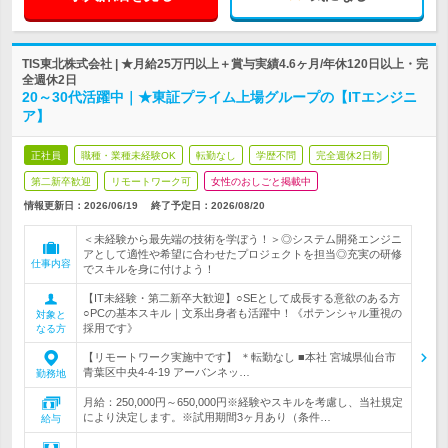
TIS東北株式会社 | ★月給25万円以上＋賞与実績4.6ヶ月/年休120日以上・完
全週休2日
20～30代活躍中｜★東証プライム上場グループの【ITエンジニ
ア】
正社員
職種・業種未経験OK
転勤なし
学歴不問
完全週休2日制
第二新卒歓迎
リモートワーク可
女性のおしごと掲載中
情報更新日：2026/06/19
終了予定日：
2026/08/20
＜未経験から最先端の技術を学ぼう！＞◎システム開発エンジニ
アとして適性や希望に合わせたプロジェクトを担当◎充実の研修
仕事内容
でスキルを身に付けよう！
【IT未経験・第二新卒大歓迎】○SEとして成長する意欲のある方
○PCの基本スキル｜文系出身者も活躍中！《ポテンシャル重視の
対象と
採用です》
なる方
【リモートワーク実施中です】 ＊転勤なし ■本社 宮城県仙台市
青葉区中央4-4-19 アーバンネッ…
勤務地
月給：250,000円～650,000円※経験やスキルを考慮し、当社規定
により決定します。※試用期間3ヶ月あり（条件…
給与