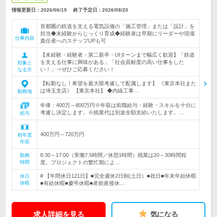
情報更新日：2026/06/19
終了予定日：
2026/08/20
首都圏の鉄道を支える電気設備の「施工管理」または「設計」を
担当◆未経験からじっくり育成◆経験者は早期にリーダーや現場
仕事内容
責任者へのステップUPも可
【未経験・経験者・第二新卒・UIターンまで幅広く歓迎】「鉄道
を支える仕事に興味がある」「社会貢献度の高い仕事をした
対象と
い！」⇒ぜひご応募ください！
なる方
【転勤なし！希望を最大限考慮して配属します】 《東京本社また
は埼玉支店》 【東京本社】 ◆内線工事…
勤務地
年俸：400万～800万円※年収は前職給与・経験・スキルを十分に
考慮し決定します。※残業代は別途全額支給いたします。…
給与
400万円～720万円
初年度
年収
8:30～17:00（実働7.5時間／休憩1時間）残業は20～30時間程
勤務
時間
度。プロジェクトの繁忙期によ…
# 【年間休日121日】■完全週休2日制(土日）■祝日■年末年始休暇
休日
休暇
■有給休暇■慶弔休暇■産前産後休…
求人詳細を見る
気になる