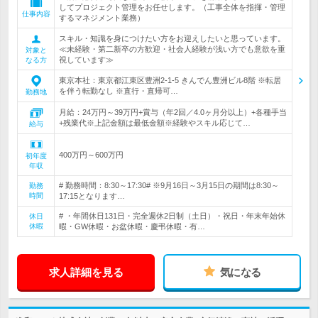
してプロジェクト管理をお任せします。（工事全体を指揮・管理
仕事内容
するマネジメント業務）
スキル・知識を身につけたい方をお迎えしたいと思っています。
≪未経験・第二新卒の方歓迎・社会人経験が浅い方でも意欲を重
対象と
視しています≫
なる方
東京本社：東京都江東区豊洲2-1-5 きんでん豊洲ビル8階 ※転居
を伴う転勤なし ※直行・直帰可…
勤務地
月給：24万円～39万円+賞与（年2回／4.0ヶ月分以上）+各種手当
+残業代※上記金額は最低金額※経験やスキル応じて…
給与
400万円～600万円
初年度
年収
# 勤務時間：8:30～17:30# ※9月16日～3月15日の期間は8:30～
勤務
時間
17:15となります…
# ・年間休日131日・完全週休2日制（土日）・祝日・年末年始休
休日
休暇
暇・GW休暇・お盆休暇・慶弔休暇・有…
求人詳細を見る
気になる