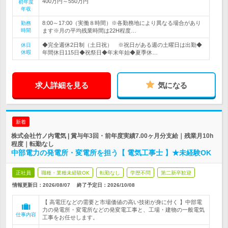
400万円～550万円
初年度
年収
8:00～17:00（実働８時間）※各勤務地により異なる場合があり
勤務
時間
ます※月の平均残業時間は22H程度…
◆完全週休2日制（土日祝） ※祝日がある週の土曜日は出勤◆
休日
休暇
年間休日115日◆祝祭日◆年末年始◆夏季休…
求人詳細を見る
気になる
新着
株式会社竹ノ内電気 | 賞与年3回・前年度実績7.00ヶ月分支給｜残業月10h
程度｜転勤なし
中部電力の発電所・変電所を担う【 電気工事士 】★未経験OK
正社員
職種・業種未経験OK
転勤なし
学歴不問
第二新卒歓迎
情報更新日：2026/08/07
終了予定日：
2026/10/08
【 高電圧などの需要と市場価値の高い技術が身に付く 】中部電
力の発電所・変電所などの発変電工事と、工場・建物の一般電気
仕事内容
工事をお任せします。