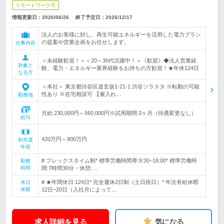
リモートワーク可
情報更新日：2026/06/26
終了予定日：
2026/12/17
法人のお客様に対し、再生可能エネルギーを活用した電力プラン
の提案や営業企画をお任せします。
仕事内容
＜未経験歓迎！＞＜20～30代活躍中！＞《歓迎》◆法人営業経
対象と
験、電力・エネルギー業界経験をお持ちの方歓迎！★年休124日
なる方
＜本社＞ 東京都渋谷区道玄坂1-21-1 渋谷ソラスタ ※転勤の可能
性あり ※在宅相談可 【雇入れ…
勤務地
月給:230,000円～560,000円※試用期間:3ヶ月（待遇変更なし）
給与
420万円～900万円
初年度
年収
# フレックスタイム制* 標準労働時間帯:9:30~18:00* 標準労働時
勤務
時間
間:7時間30分・休憩:…
# ★年間休日:124日* 完全週休2日制（土日祝日）* 年次有給休暇
休日
休暇
12日~20日（入社月によって…
求人詳細を見る
気になる