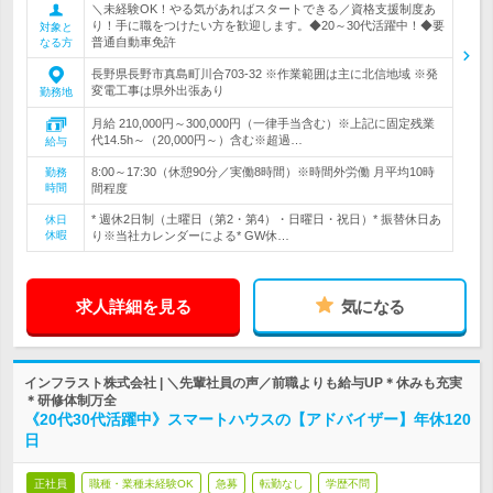
＼未経験OK！やる気があればスタートできる／資格支援制度あ
り！手に職をつけたい方を歓迎します。◆20～30代活躍中！◆要
対象と
普通自動車免許
なる方
長野県長野市真島町川合703-32 ※作業範囲は主に北信地域 ※発
変電工事は県外出張あり
勤務地
月給 210,000円～300,000円（一律手当含む）※上記に固定残業
代14.5h～（20,000円～）含む※超過…
給与
8:00～17:30（休憩90分／実働8時間）※時間外労働 月平均10時
勤務
時間
間程度
* 週休2日制（土曜日（第2・第4）・日曜日・祝日）* 振替休日あ
休日
休暇
り※当社カレンダーによる* GW休…
求人詳細を見る
気になる
インフラスト株式会社 | ＼先輩社員の声／前職よりも給与UP＊休みも充実
＊研修体制万全
《20代30代活躍中》スマートハウスの【アドバイザー】年休120
日
正社員
職種・業種未経験OK
急募
転勤なし
学歴不問