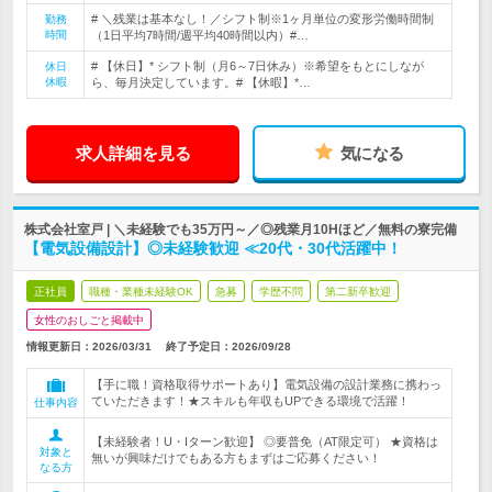
# ＼残業は基本なし！／シフト制※1ヶ月単位の変形労働時間制
勤務
時間
（1日平均7時間/週平均40時間以内）#…
# 【休日】* シフト制（月6～7日休み）※希望をもとにしなが
休日
休暇
ら、毎月決定しています。# 【休暇】*…
求人詳細を見る
気になる
株式会社室戸 | ＼未経験でも35万円～／◎残業月10Hほど／無料の寮完備
【電気設備設計】◎未経験歓迎 ≪20代・30代活躍中！
正社員
職種・業種未経験OK
急募
学歴不問
第二新卒歓迎
女性のおしごと掲載中
情報更新日：2026/03/31
終了予定日：
2026/09/28
【手に職！資格取得サポートあり】電気設備の設計業務に携わっ
ていただきます！★スキルも年収もUPできる環境で活躍！
仕事内容
【未経験者！U・Iターン歓迎】 ◎要普免（AT限定可） ★資格は
対象と
無いが興味だけでもある方もまずはご応募ください！
なる方