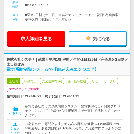
勤務
■9：00～18：00
時間
■週休2日制（土・日）※会社カレンダーによる* 祝日* 有給休暇*
休日
休暇
夏季休暇（4日間）* 年末年始休…
求人詳細を見る
気になる
株式会社システナ | 残業月平均10h程度／年間休日129日／完全週休2日制／
土日祝休み
電力系統制御システムの【組み込みエンジニア】
正社員
転勤なし
完全週休2日制
第二新卒歓迎
リモートワーク可
女性のおしごと掲載中
情報更新日：2026/04/21
終了予定日：
2026/10/19
各電力会社向けの系統制御システム（配電制御など）開発プロジ
ェクトにおいて、設計から保守業務まで一貫して携わっていただ
仕事内容
きます。
〈必須条件〉専門卒以上／組み込み開発の経験 ※Linux環境での
開発経験がある方は歓迎 ★将来も必要とされる専門スキルを身に
対象と
つけるチャンス！
なる方