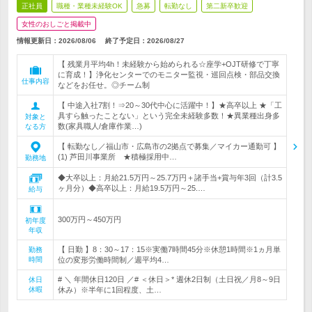
正社員
職種・業種未経験OK
急募
転勤なし
第二新卒歓迎
女性のおしごと掲載中
情報更新日：2026/08/06
終了予定日：
2026/08/27
【 残業月平均4h！未経験から始められる☆座学+OJT研修で丁寧
に育成！】浄化センターでのモニター監視・巡回点検・部品交換
仕事内容
などをお任せ。◎チーム制
【 中途入社7割！⇒20～30代中心に活躍中！】★高卒以上 ★「工
具すら触ったことない」という完全未経験多数！★異業種出身多
対象と
数(家具職人/倉庫作業…)
なる方
【 転勤なし／福山市・広島市の2拠点で募集／マイカー通勤可 】
(1) 芦田川事業所 ★積極採用中…
勤務地
◆大卒以上：月給21.5万円～25.7万円＋諸手当+賞与年3回（計3.5
ヶ月分）◆高卒以上：月給19.5万円～25.…
給与
300万円～450万円
初年度
年収
【 日勤 】8：30～17：15※実働7時間45分※休憩1時間※1ヵ月単
勤務
時間
位の変形労働時間制／週平均4…
# ＼ 年間休日120日 ／# ＜休日＞* 週休2日制（土日祝／月8～9日
休日
休暇
休み）※半年に1回程度、土…