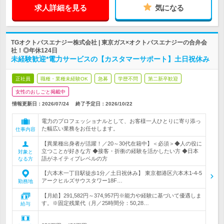
求人詳細を見る
気になる
TGオクトパスエナジー株式会社 | 東京ガス×オクトパスエナジーの合弁会
社！◎年休124日
未経験歓迎*電力サービスの【カスタマーサポート】土日祝休み
正社員
職種・業種未経験OK
急募
学歴不問
第二新卒歓迎
女性のおしごと掲載中
情報更新日：2026/07/24
終了予定日：
2026/10/22
電力のプロフェッショナルとして、お客様一人ひとりに寄り添っ
た幅広い業務をお任せします。
仕事内容
【異業種出身者が活躍！／20～30代在籍中】＜必須＞◆人の役に
立つことが好きな方 ◆接客・折衝の経験を活かしたい方 ◆日本
対象と
語がネイティブレベルの方
なる方
【六本木一丁目駅徒歩1分／土日祝休み】 東京都港区六本木1-4-5
アークヒルズサウスタワー18F…
勤務地
【月給】291,582円～374,957円※能力や経験に基づいて優遇しま
す。※固定残業代（月／25時間分：50,28…
給与