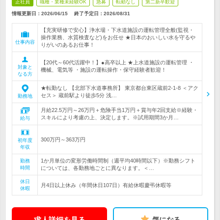
正社員
職種・業種未経験OK
急募
転勤なし
第二新卒歓迎
情報更新日：2026/06/15
終了予定日：
2026/08/31
【充実研修で安心】浄水場・下水道施設の運転管理全般(監視・
操作業務、水質検査など)をお任せ ★日本のおいしい水を守るや
仕事内容
りがいのあるお仕事！
【20代～60代活躍中！】●高卒以上 ★上水道施設の運転管理 ・
対象と
機械、電気等 ・施設の運転操作・保守経験者歓迎！
なる方
★転勤なし 【北部下水道事務所】 東京都台東区蔵前2-1-8 ＜アク
セス＞ 蔵前駅より徒歩5分 浅…
勤務地
月給22.5万円～26万円＋危険手当1万円＋賞与年2回支給※経験・
スキルにより考慮の上、決定します。※試用期間3か月…
給与
300万円～363万円
初年度
年収
1か月単位の変形労働時間制（週平均40時間以下）※勤務シフト
勤務
時間
については、各勤務地ごとに異なります。＜…
休日
月4日以上休み（年間休日107日）有給休暇慶弔休暇等
休暇
求人詳細を見る
気になる