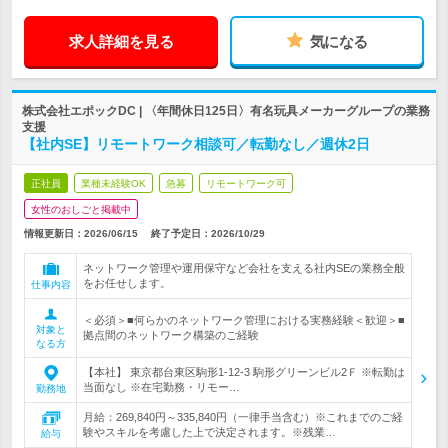
求人詳細を見る
気になる
株式会社エポックDC | 〈年間休日125日〉有名玩具メーカーグループの業務
支援
【社内SE】リモートワーク相談可／転勤なし／週休2日
正社員
業種未経験OK
急募
リモートワーク可
女性のおしごと掲載中
情報更新日：2026/06/15
終了予定日：
2026/10/29
ネットワーク管理や運用保守など会社を支える社内SEの業務全般
をお任せします。
仕事内容
＜必須＞■何らかのネットワーク管理における実務経験＜歓迎＞■
対象と
拠点間のネットワーク構築のご経験
なる方
【本社】 東京都台東区駒形1-12-3 駒形グリーンビル2Ｆ ※転勤は
当面なし ※在宅勤務・リモー…
勤務地
月給：269,840円～335,840円（一律手当含む）※これまでのご経
験やスキルを考慮した上で決定されます。※残業…
給与