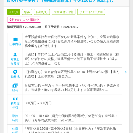
官公庁案件多数！【機械設備積算】年休120日／転勤なし
正社員
急募
転勤なし
完全週休2日制
リモートワーク可
女性のおしごと掲載中
情報更新日：2026/06/30
終了予定日：
2026/12/17
大手設計事務所や官公庁からの新築案件を中心に、空調や給排水
などの機械設備における概算見積や数量拾いなどの値入れ積算業
仕事内容
務全般をお任せします。
【必須】専門卒以上／設備における設計・施工・積算経験者【歓
迎】いずれかの資格／建築設備士／管工事施工管理技士（2級以
対象と
上）／消防設備士 など
なる方
【転勤なし】東京都台東区元浅草3-18-10 上野NSビル2階 【雇入
れ直後】上記事業所 【変更の…
勤務地
月給32万円～40万円 ※一律職務手当（4万円～10万円）を含みま
す。※経験・能力を考慮の上決定します※試用期間3ヶ…
給与
500万円～800万円
初年度
年収
09：00～18：00（所定労働時間8時間0分／休憩60分）※残業：
勤務
時間
あり（月平均残業時間：20～30…
* 年間休日120日* 完全週休2日制（土日祝休み）* 年次有給休暇
休日
休暇