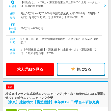
【転勤なし】 ＜本社＞ 東京都台東区東上野4-2-3 上野パークビル
6F ※屋内全面禁煙
勤務地
月給35万円～42万5,000円※固定残業代（月20時間分、5万円～6
万円）を含む※超過分は別途支給します※経験・ス…
給与
500万円～600万円
初年度
年収
9：00～18：00（所定労働時間8時間）※休憩60分※残業月20時
勤務
時間
間程
# 【年間休日122日】* 週休2日制（土日祝休み）* 夏期休暇（2
休日
休暇
日）* 年末年始休暇（12/29…
求人詳細を見る
気になる
新着
株式会社アサノ大成基礎エンジニアリング | 土・水・建物のあらゆる課題を
解決する総合エンジニアリング企業
《東京》建築物の【構造設計】◆年休126日/手当＆研修充実