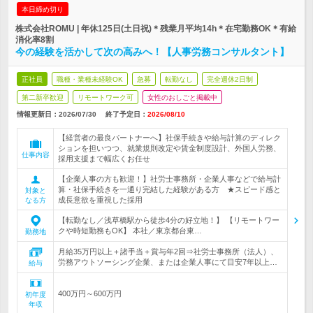
本日締め切り
株式会社ROMU | 年休125日(土日祝)＊残業月平均14h＊在宅勤務OK＊有給
消化率8割
今の経験を活かして次の高みへ！【人事労務コンサルタント】
正社員
職種・業種未経験OK
急募
転勤なし
完全週休2日制
第二新卒歓迎
リモートワーク可
女性のおしごと掲載中
情報更新日：2026/07/30
終了予定日：
2026/08/10
【経営者の最良パートナーへ】社保手続きや給与計算のディレク
ションを担いつつ、就業規則改定や賃金制度設計、外国人労務、
仕事内容
採用支援まで幅広くお任せ
【企業人事の方も歓迎！】社労士事務所・企業人事などで給与計
算・社保手続きを一通り完結した経験がある方 ★スピード感と
対象と
成長意欲を重視した採用
なる方
【転勤なし／浅草橋駅から徒歩4分の好立地！】 【リモートワー
クや時短勤務もOK】 本社／東京都台東…
勤務地
月給35万円以上＋諸手当＋賞与年2回⇒社労士事務所（法人）、
労務アウトソーシング企業、または企業人事にて目安7年以上…
給与
400万円～600万円
初年度
年収