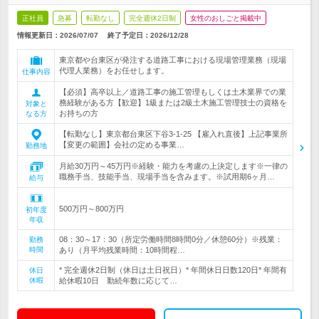
正社員
急募
転勤なし
完全週休2日制
女性のおしごと掲載中
情報更新日：2026/07/07
終了予定日：
2026/12/28
東京都や台東区が発注する道路工事における現場管理業務（現場
代理人業務）をお任せします。
仕事内容
【必須】高卒以上／道路工事の施工管理もしくは土木業界での業
務経験がある方【歓迎】1級または2級土木施工管理技士の資格を
対象と
お持ちの方
なる方
【転勤なし】東京都台東区下谷3-1-25 【雇入れ直後】上記事業所
【変更の範囲】会社の定める事業…
勤務地
月給30万円～45万円※経験・能力を考慮の上決定します※一律の
職務手当、技能手当、現場手当を含みます。※試用期6ヶ月…
給与
500万円～800万円
初年度
年収
08：30～17：30（所定労働時間8時間0分／休憩60分）※残業：
勤務
時間
あり（月平均残業時間：10時間程…
* 完全週休2日制（休日は土日祝日）* 年間休日日数120日* 年間有
休日
休暇
給休暇10日 勤続年数に応じて…