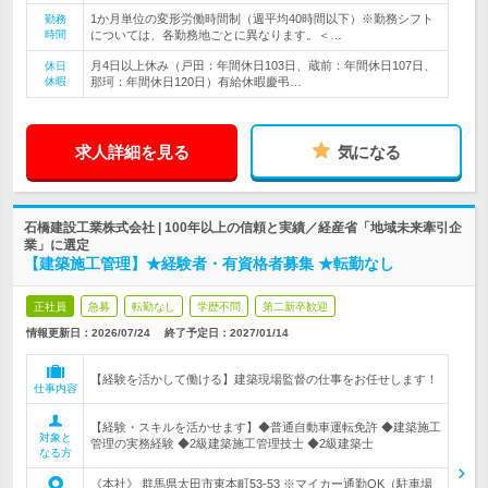
1か月単位の変形労働時間制（週平均40時間以下）※勤務シフト
勤務
時間
については、各勤務地ごとに異なります。＜…
月4日以上休み（戸田：年間休日103日、蔵前：年間休日107日、
休日
休暇
那珂：年間休日120日）有給休暇慶弔…
求人詳細を見る
気になる
石橋建設工業株式会社 | 100年以上の信頼と実績／経産省「地域未来牽引企
業」に選定
【建築施工管理】★経験者・有資格者募集 ★転勤なし
正社員
急募
転勤なし
学歴不問
第二新卒歓迎
情報更新日：2026/07/24
終了予定日：
2027/01/14
【経験を活かして働ける】建築現場監督の仕事をお任せします！
仕事内容
【経験・スキルを活かせます】◆普通自動車運転免許 ◆建築施工
対象と
管理の実務経験 ◆2級建築施工管理技士 ◆2級建築士
なる方
《本社》 群馬県太田市東本町53‐53 ※マイカー通勤OK（駐車場