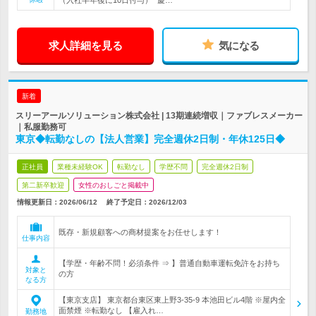
（入社半年後に10日付与）* 慶…
求人詳細を見る
気になる
新着
スリーアールソリューション株式会社 | 13期連続増収｜ファブレスメーカー
｜私服勤務可
東京◆転勤なしの【法人営業】完全週休2日制・年休125日◆
正社員
業種未経験OK
転勤なし
学歴不問
完全週休2日制
第二新卒歓迎
女性のおしごと掲載中
情報更新日：2026/06/12
終了予定日：
2026/12/03
既存・新規顧客への商材提案をお任せします！
仕事内容
【学歴・年齢不問！必須条件 ⇒ 】普通自動車運転免許をお持ち
対象と
の方
なる方
【東京支店】 東京都台東区東上野3-35-9 本池田ビル4階 ※屋内全
面禁煙 ※転勤なし 【雇入れ…
勤務地