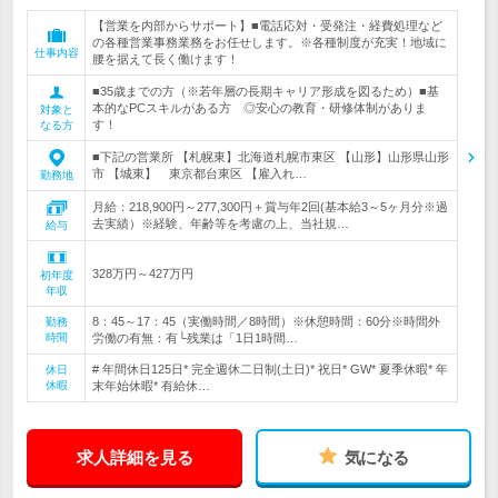
【営業を内部からサポート】■電話応対・受発注・経費処理など
の各種営業事務業務をお任せします。※各種制度が充実！地域に
仕事内容
腰を据えて長く働けます！
■35歳までの方（※若年層の長期キャリア形成を図るため）■基
本的なPCスキルがある方 ◎安心の教育・研修体制がありま
対象と
す！
なる方
■下記の営業所 【札幌東】北海道札幌市東区 【山形】山形県山形
市 【城東】 東京都台東区 【雇入れ…
勤務地
月給：218,900円～277,300円＋賞与年2回(基本給3～5ヶ月分※過
去実績）※経験、年齢等を考慮の上、当社規…
給与
328万円～427万円
初年度
年収
8：45～17：45（実働時間／8時間）※休憩時間：60分※時間外
勤務
時間
労働の有無：有└残業は「1日1時間…
# 年間休日125日* 完全週休二日制(土日)* 祝日* GW* 夏季休暇* 年
休日
休暇
末年始休暇* 有給休…
求人詳細を見る
気になる