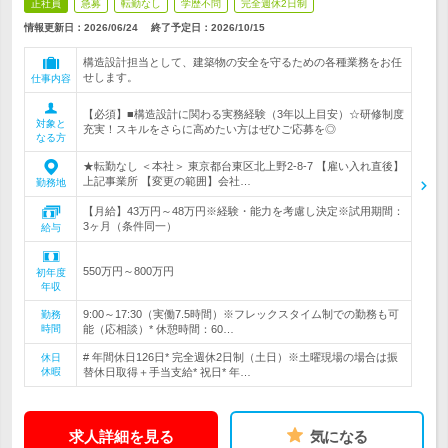
正社員
急募
転勤なし
学歴不問
完全週休2日制
情報更新日：2026/06/24
終了予定日：
2026/10/15
構造設計担当として、建築物の安全を守るための各種業務をお任
せします。
仕事内容
【必須】■構造設計に関わる実務経験（3年以上目安）☆研修制度
対象と
充実！スキルをさらに高めたい方はぜひご応募を◎
なる方
★転勤なし ＜本社＞ 東京都台東区北上野2-8-7 【雇い入れ直後】
上記事業所 【変更の範囲】会社…
勤務地
【月給】43万円～48万円※経験・能力を考慮し決定※試用期間：
3ヶ月（条件同一）
給与
550万円～800万円
初年度
年収
9:00～17:30（実働7.5時間）※フレックスタイム制での勤務も可
勤務
時間
能（応相談）* 休憩時間：60…
# 年間休日126日* 完全週休2日制（土日）※土曜現場の場合は振
休日
休暇
替休日取得＋手当支給* 祝日* 年…
求人詳細を見る
気になる