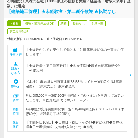
石橋建設工業株式会社 | 100年以上の信頼と実績／経産省「地域未来牽引企
業」に選定
【建築施工管理】★未経験者・第二新卒歓迎 ★転勤なし
正社員
職種・業種未経験OK
急募
転勤なし
学歴不問
第二新卒歓迎
情報更新日：2026/07/24
終了予定日：
2027/01/14
【未経験からでも安心して働ける！】建築現場監督の仕事をお任
せします！
仕事内容
【未経験者・第二新卒歓迎】◆学歴不問 ◆普通自動車運転免許
対象と
（AT限定可）
なる方
《本社》 群馬県太田市東本町53‐53 ※マイカー通勤OK（駐車場
完備） 《東京支店》 東京都台東…
勤務地
月給305,300円～367,700円※経験・年齢・能力を考慮して決定い
たします。※固定残業代（38,600円～／2…
給与
1年単位の変形労働時間制（週平均40時間以内）8:00～17:00（休
勤務
時間
憩60分）※残業月平均20時間
【年間休日105日】◆日曜日・祝日・その他◆有給休暇◆育児休
休日
休暇
暇◆子の看護休暇（小学校入学まで）◆特別…