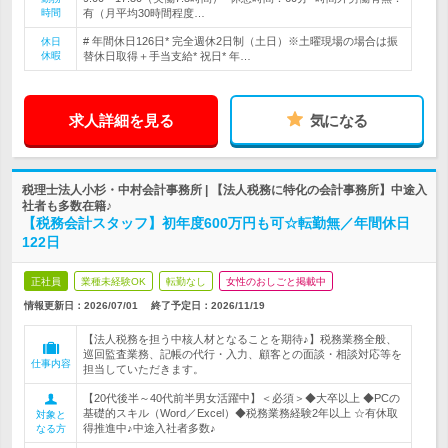
時間
有（月平均30時間程度…
# 年間休日126日* 完全週休2日制（土日）※土曜現場の場合は振
休日
休暇
替休日取得＋手当支給* 祝日* 年…
求人詳細を見る
気になる
税理士法人小杉・中村会計事務所 | 【法人税務に特化の会計事務所】中途入
社者も多数在籍♪
【税務会計スタッフ】初年度600万円も可☆転勤無／年間休日
122日
正社員
業種未経験OK
転勤なし
女性のおしごと掲載中
情報更新日：2026/07/01
終了予定日：
2026/11/19
【法人税務を担う中核人材となることを期待♪】税務業務全般、
巡回監査業務、記帳の代行・入力、顧客との面談・相談対応等を
仕事内容
担当していただきます。
【20代後半～40代前半男女活躍中】＜必須＞◆大卒以上 ◆PCの
基礎的スキル（Word／Excel）◆税務業務経験2年以上 ☆有休取
対象と
得推進中♪中途入社者多数♪
なる方