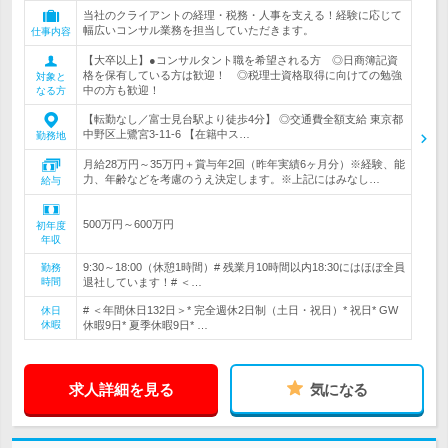
当社のクライアントの経理・税務・人事を支える！経験に応じて
幅広いコンサル業務を担当していただきます。
仕事内容
【大卒以上】●コンサルタント職を希望される方 ◎日商簿記資
格を保有している方は歓迎！ ◎税理士資格取得に向けての勉強
対象と
中の方も歓迎！
なる方
【転勤なし／富士見台駅より徒歩4分】 ◎交通費全額支給 東京都
中野区上鷺宮3-11-6 【在籍中ス…
勤務地
月給28万円～35万円＋賞与年2回（昨年実績6ヶ月分）※経験、能
力、年齢などを考慮のうえ決定します。※上記にはみなし…
給与
500万円～600万円
初年度
年収
9:30～18:00（休憩1時間）# 残業月10時間以内18:30にはほぼ全員
勤務
時間
退社しています！# ＜…
# ＜年間休日132日＞* 完全週休2日制（土日・祝日）* 祝日* GW
休日
休暇
休暇9日* 夏季休暇9日* …
求人詳細を見る
気になる