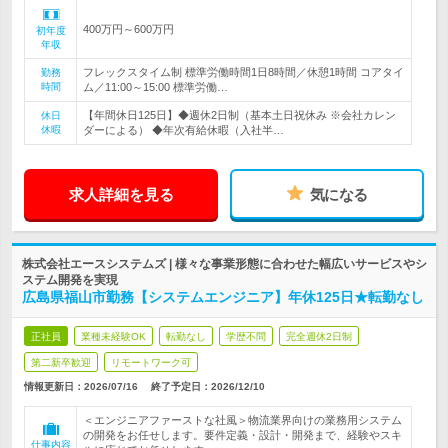
400万円～600万円
初年度
年収
フレックスタイム制 標準労働時間1日8時間／休憩1時間 コアタイ
勤務
時間
ム／11:00～15:00 標準労働…
【年間休日125日】◆週休2日制（基本土日祝休み ※会社カレン
休日
休暇
ダーによる） ◆年次有給休暇（入社半…
求人詳細を見る
気になる
株式会社エースシステムズ | 様々な事業形態に合わせた幅広いサービスやシ
ステム開発を実現
広島県福山市勤務【システムエンジニア】年休125日★転勤なし
正社員
業種未経験OK
転勤なし
学歴不問
完全週休2日制
第二新卒歓迎
リモートワーク可
情報更新日：2026/07/16
終了予定日：
2026/12/10
＜エンジニアファーストな社風＞物流業界向けの業務用システム
の開発をお任せします。要件定義・設計・開発まで、経験やスキ
仕事内容