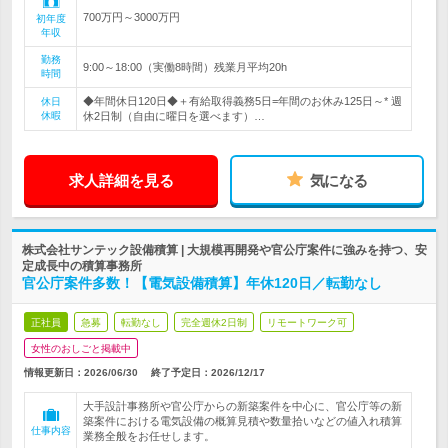
700万円～3000万円
初年度
年収
勤務
9:00～18:00（実働8時間）残業月平均20h
時間
◆年間休日120日◆＋有給取得義務5日=年間のお休み125日～* 週
休日
休暇
休2日制（自由に曜日を選べます）…
求人詳細を見る
気になる
株式会社サンテック設備積算 | 大規模再開発や官公庁案件に強みを持つ、安
定成長中の積算事務所
官公庁案件多数！【電気設備積算】年休120日／転勤なし
正社員
急募
転勤なし
完全週休2日制
リモートワーク可
女性のおしごと掲載中
情報更新日：2026/06/30
終了予定日：
2026/12/17
大手設計事務所や官公庁からの新築案件を中心に、官公庁等の新
築案件における電気設備の概算見積や数量拾いなどの値入れ積算
仕事内容
業務全般をお任せします。