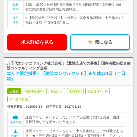
9:00～18:00／休憩1時間※残業月平均14時間程度※1分単位で厳
勤務
時間
密に勤怠管理◎短時間正社員制度…
# 【年間休日125日以上】＜休日＞* 完全週休2日制（土日休み）*
休日
休暇
祝日＜休暇＞* GW休暇* 夏…
求人詳細を見る
気になる
八千代エンジニヤリング株式会社 | 【北陸支店での募集】国内有数の総合建
設コンサルティング企業
エリア限定採用！【建設コンサルタント】★年休124日（土日
祝）
正社員
業種未経験OK
転勤なし
学歴不問
完全週休2日制
第二新卒歓迎
情報更新日：2026/07/24
終了予定日：
2027/01/14
建設コンサルタントとして、インフラ設備における調査・設計・
各種計画などを担当いただきます。
仕事内容
建設コンサル・ゼネコンなどで、土木技術職としての経験がある
方 ★「完全週休2日 × 年間休日124日 × 賞与年6ヶ月」でメリハ
対象と