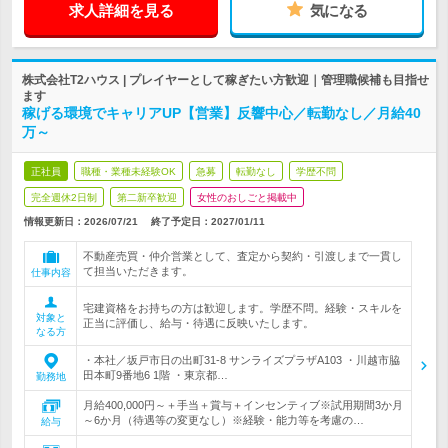
求人詳細を見る
気になる
株式会社T2ハウス | プレイヤーとして稼ぎたい方歓迎｜管理職候補も目指せ
ます
稼げる環境でキャリアUP【営業】反響中心／転勤なし／月給40
万～
正社員
職種・業種未経験OK
急募
転勤なし
学歴不問
完全週休2日制
第二新卒歓迎
女性のおしごと掲載中
情報更新日：2026/07/21
終了予定日：
2027/01/11
不動産売買・仲介営業として、査定から契約・引渡しまで一貫し
て担当いただきます。
仕事内容
宅建資格をお持ちの方は歓迎します。学歴不問。経験・スキルを
対象と
正当に評価し、給与・待遇に反映いたします。
なる方
・本社／坂戸市日の出町31-8 サンライズプラザA103 ・川越市脇
田本町9番地6 1階 ・東京都…
勤務地
月給400,000円～＋手当＋賞与＋インセンティブ※試用期間3か月
～6か月（待遇等の変更なし）※経験・能力等を考慮の…
給与