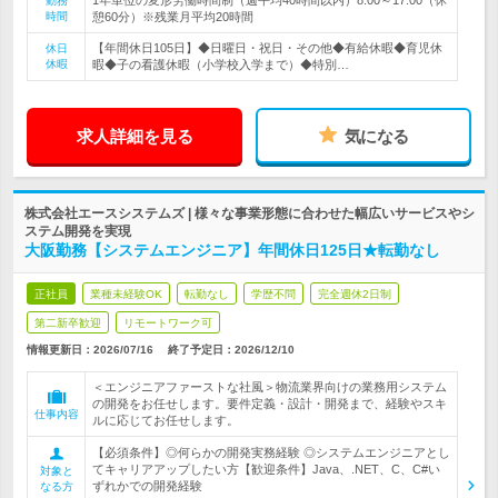
1年単位の変形労働時間制（週平均40時間以内）8:00～17:00（休
勤務
時間
憩60分）※残業月平均20時間
【年間休日105日】◆日曜日・祝日・その他◆有給休暇◆育児休
休日
休暇
暇◆子の看護休暇（小学校入学まで）◆特別…
求人詳細を見る
気になる
株式会社エースシステムズ | 様々な事業形態に合わせた幅広いサービスやシ
ステム開発を実現
大阪勤務【システムエンジニア】年間休日125日★転勤なし
正社員
業種未経験OK
転勤なし
学歴不問
完全週休2日制
第二新卒歓迎
リモートワーク可
情報更新日：2026/07/16
終了予定日：
2026/12/10
＜エンジニアファーストな社風＞物流業界向けの業務用システム
の開発をお任せします。要件定義・設計・開発まで、経験やスキ
仕事内容
ルに応じてお任せします。
【必須条件】◎何らかの開発実務経験 ◎システムエンジニアとし
てキャリアアップしたい方【歓迎条件】Java、.NET、C、C#い
対象と
ずれかでの開発経験
なる方