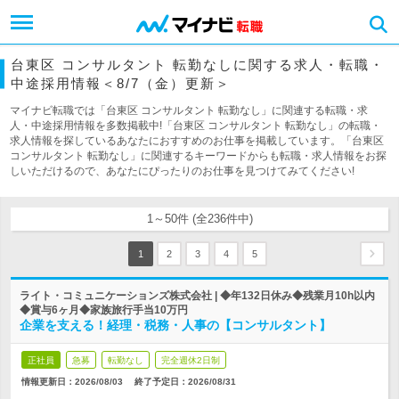
台東区 コンサルタント 転勤なしに関する求人・転職・
中途採用情報＜8/7（金）更新＞
マイナビ転職では「台東区 コンサルタント 転勤なし」に関連する転職・求
人・中途採用情報を多数掲載中!「台東区 コンサルタント 転勤なし」の転職・
求人情報を探しているあなたにおすすめのお仕事を掲載しています。「台東区
コンサルタント 転勤なし」に関連するキーワードからも転職・求人情報をお探
しいただけるので、あなたにぴったりのお仕事を見つけてみてください!
1～50件 (全236件中)
1
2
3
4
5
ライト・コミュニケーションズ株式会社 | ◆年132日休み◆残業月10h以内
◆賞与6ヶ月◆家族旅行手当10万円
企業を支える！経理・税務・人事の【コンサルタント】
正社員
急募
転勤なし
完全週休2日制
情報更新日：2026/08/03
終了予定日：
2026/08/31