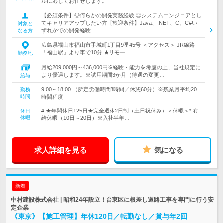
ルに応じてお任せします。
【必須条件】◎何らかの開発実務経験 ◎システムエンジニアとし
てキャリアアップしたい方【歓迎条件】Java、.NET、C、C#い
対象と
ずれかでの開発経験
なる方
広島県福山市福山市手城町1丁目9番45号 ＜アクセス＞ JR線路
「福山駅」より車で10分 ★リモー…
勤務地
月給209,000円～436,000円※経験・能力を考慮の上、当社規定に
より優遇します。※試用期間3か月（待遇の変更…
給与
9:00～18:00 （所定労働時間8時間／休憩60分）※残業月平均20
勤務
時間
時間程度
# ★年間休日125日★完全週休2日制（土日祝休み）＜休暇＞* 有
休日
休暇
給休暇（10日～20日）※入社半年…
求人詳細を見る
気になる
新着
中村建設株式会社 | 昭和24年設立！台東区に根差し道路工事を専門に行う安
定企業
《東京》【施工管理】年休120日／転勤なし／賞与年2回