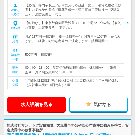
【必須】専門卒以上／設備における設計・施工・積算経験者【歓
迎】いずれかの資格／建築設備士／管工事施工管理技士（2級以
対象と
上）／消防設備士 など
なる方
【転勤なし】東京都台東区元浅草3-18-10 上野NSビル2階 【雇入
れ直後】上記事業所 【変更の…
勤務地
月給32万円～40万円 ※一律職務手当（4万円～10万円）を含み
ます。※経験・能力を考慮の上決定します※試用期間3ヶ…
給与
500万円～800万円
初年度
年収
09：00～18：00（所定労働時間8時間0分／休憩60分）※残業：
勤務
時間
あり（月平均残業時間：20～30…
* 年間休日120日* 完全週休2日制（土日祝休み）* 年次有給休暇
休日
休暇
（入社半年後に10日付与）* 慶…
求人詳細を見る
気になる
株式会社サンテック設備積算 | 大規模再開発や官公庁案件に強みを持つ、安
定成長中の積算事務所