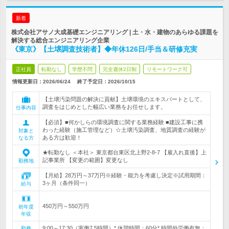
新着
株式会社アサノ大成基礎エンジニアリング | 土・水・建物のあらゆる課題を
解決する総合エンジニアリング企業
《東京》【土壌調査技術者】◆年休126日/手当＆研修充実
正社員
転勤なし
学歴不問
完全週休2日制
リモートワーク可
情報更新日：2026/06/24
終了予定日：
2026/10/15
【土壌汚染問題の解決に貢献】土壌環境のエキスパートとして、
調査をはじめとした幅広い業務をお任せします。
仕事内容
【必須】■何かしらの環境調査に関する業務経験 ■建設工事に携
わった経験（施工管理など）☆土壌汚染調査、地質調査の経験が
対象と
ある方は歓迎！
なる方
★転勤なし ＜本社＞ 東京都台東区北上野2-8-7 【雇入れ直後】上
記事業所 【変更の範囲】変更なし
勤務地
【月給】28万円～37万円※経験・能力を考慮し決定※試用期間：
3ヶ月（条件同一）
給与
450万円～550万円
初年度
年収
9:00～17:30（実働7.5時間）* 休憩時間：60分* 時間外労働有無：
勤務