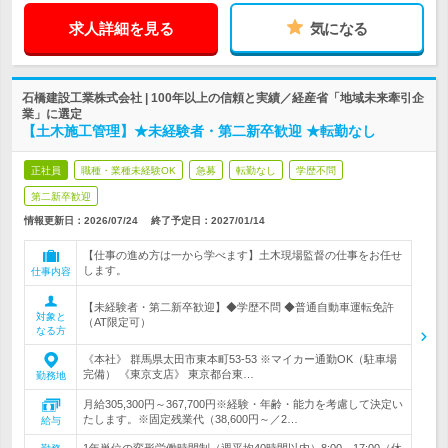
求人詳細を見る
気になる
石橋建設工業株式会社 | 100年以上の信頼と実績／経産省「地域未来牽引企
業」に選定
【土木施工管理】★未経験者・第二新卒歓迎 ★転勤なし
正社員
職種・業種未経験OK
急募
転勤なし
学歴不問
第二新卒歓迎
情報更新日：2026/07/24
終了予定日：
2027/01/14
【仕事の進め方は一から学べます】土木現場監督の仕事をお任せ
します。
仕事内容
【未経験者・第二新卒歓迎】◆学歴不問 ◆普通自動車運転免許
対象と
（AT限定可）
なる方
《本社》 群馬県太田市東本町53‐53 ※マイカー通勤OK（駐車場
完備） 《東京支店》 東京都台東…
勤務地
月給305,300円～367,700円※経験・年齢・能力を考慮して決定い
たします。※固定残業代（38,600円～／2…
給与