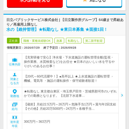
日立パブリックサービス株式会社 | 【日立製作所グループ】64歳まで昇給あ
り／再雇用上限なし
水の【維持管理】★転勤なし ★東日本募集 ★面接1回！
正社員
職種・業種未経験OK
急募
転勤なし
第二新卒歓迎
情報更新日：2026/07/29
終了予定日：
2026/09/28
【充実研修で安心】浄水場・下水道施設の運転管理全般(監視・
操作業務、水質検査など)をお任せ ★日本のおいしい水を守るや
仕事内容
りがいのあるお仕事！
【20代～60代活躍中！】●高卒以上 ★上水道施設の運転管理 ・
対象と
機械、電気等 ・施設の運転操作・保守経験者歓迎！
なる方
★転勤なし 東京都台東区・埼玉県戸田市・茨城県那珂市のいずれ
かでの勤務となります。 【北部下水道事…
勤務地
【蔵前】月給22.5万円～26万円＋危険手当1万円＋賞与年2回支給
【その他】月給20万5000円～24万円＋各種手当…
給与
300万円～363万円
初年度
年収