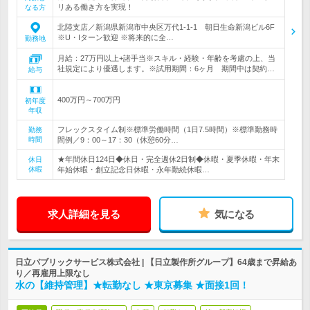
リある働き方を実現！
なる方
北陸支店／新潟県新潟市中央区万代1-1-1 朝日生命新潟ビル6F
※U・Iターン歓迎 ※将来的に全…
勤務地
月給：27万円以上+諸手当※スキル・経験・年齢を考慮の上、当
社規定により優遇します。※試用期間：6ヶ月 期間中は契約…
給与
400万円～700万円
初年度
年収
フレックスタイム制※標準労働時間（1日7.5時間）※標準勤務時
勤務
時間
間例／9：00～17：30（休憩60分…
★年間休日124日◆休日・完全週休2日制◆休暇・夏季休暇・年末
休日
休暇
年始休暇・創立記念日休暇・永年勤続休暇…
求人詳細を見る
気になる
日立パブリックサービス株式会社 | 【日立製作所グループ】64歳まで昇給あ
り／再雇用上限なし
水の【維持管理】★転勤なし ★東京募集 ★面接1回！