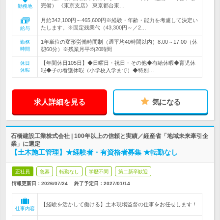
完備） 《東京支店》 東京都台東…
勤務地
月給342,100円～465,600円※経験・年齢・能力を考慮して決定い
たします。※固定残業代（43,300円～／2…
給与
1年単位の変形労働時間制（週平均40時間以内）8:00～17:00（休
勤務
時間
憩60分）※残業月平均20時間
【年間休日105日】◆日曜日・祝日・その他◆有給休暇◆育児休
休日
休暇
暇◆子の看護休暇（小学校入学まで）◆特別…
求人詳細を見る
気になる
石橋建設工業株式会社 | 100年以上の信頼と実績／経産省「地域未来牽引企
業」に選定
【土木施工管理】★経験者・有資格者募集 ★転勤なし
正社員
急募
転勤なし
学歴不問
第二新卒歓迎
情報更新日：2026/07/24
終了予定日：
2027/01/14
【経験を活かして働ける】土木現場監督の仕事をお任せします！
仕事内容