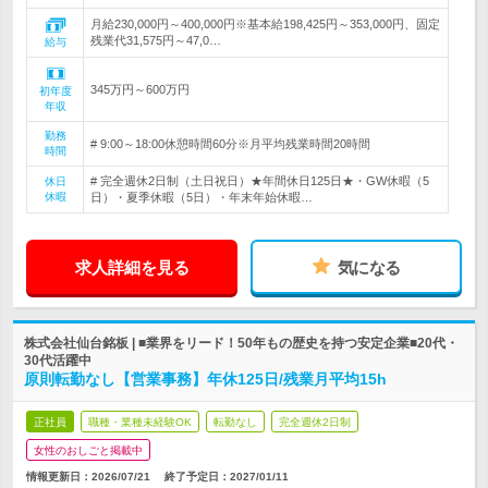
月給230,000円～400,000円※基本給198,425円～353,000円、固定
残業代31,575円～47,0…
給与
345万円～600万円
初年度
年収
勤務
# 9:00～18:00休憩時間60分※月平均残業時間20時間
時間
# 完全週休2日制（土日祝日）★年間休日125日★・GW休暇（5
休日
休暇
日）・夏季休暇（5日）・年末年始休暇…
求人詳細を見る
気になる
株式会社仙台銘板 | ■業界をリード！50年もの歴史を持つ安定企業■20代・
30代活躍中
原則転勤なし【営業事務】年休125日/残業月平均15h
正社員
職種・業種未経験OK
転勤なし
完全週休2日制
女性のおしごと掲載中
情報更新日：2026/07/21
終了予定日：
2027/01/11