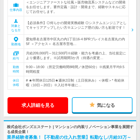
＜エンジニアファーストな社風＞販売物流系システムなどの開発
をお任せします。要件定義・設計・開発まで、経験やスキルに応
仕事内容
じてお任せします。
【必須条件】◎何らかの開発実務経験 ◎システムエンジニアとし
対象と
てキャリアアップしたい方※エンジニア歴の浅い方も歓迎です！
なる方
愛知県名古屋市中区丸の内1丁目16-4 BPRプレイス名古屋丸の内
5F ＜アクセス＞ 名古屋市営地…
勤務地
月給209,000円～312,500円※経験・能力を考慮の上、当社規定に
より優遇します。※試用期間3か月（待遇の変更…
給与
9:00～18:00 （所定労働時間8時間／休憩60分）※残業月平均9.5
勤務
時間
時間程度
# ★年間休日125日★週休2日制（土日祝休み）＜休暇＞* 有給休
休日
休暇
暇（10日～20日）※入社半年後に…
求人詳細を見る
気になる
株式会社ボンズエステート | マンションの内装リノベーション事業を展開す
る成長企業！
業界経験者募集！【不動産の仕入れ営業】転勤なし/月給33万～