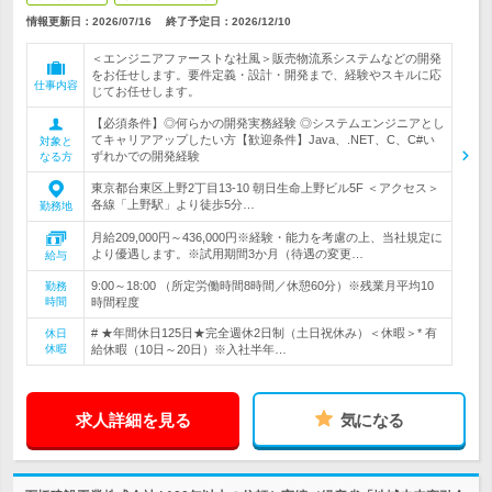
情報更新日：2026/07/16
終了予定日：
2026/12/10
＜エンジニアファーストな社風＞販売物流系システムなどの開発
をお任せします。要件定義・設計・開発まで、経験やスキルに応
仕事内容
じてお任せします。
【必須条件】◎何らかの開発実務経験 ◎システムエンジニアとし
てキャリアアップしたい方【歓迎条件】Java、.NET、C、C#い
対象と
ずれかでの開発経験
なる方
東京都台東区上野2丁目13-10 朝日生命上野ビル5F ＜アクセス＞
各線「上野駅」より徒歩5分…
勤務地
月給209,000円～436,000円※経験・能力を考慮の上、当社規定に
より優遇します。※試用期間3か月（待遇の変更…
給与
9:00～18:00 （所定労働時間8時間／休憩60分）※残業月平均10
勤務
時間
時間程度
# ★年間休日125日★完全週休2日制（土日祝休み）＜休暇＞* 有
休日
休暇
給休暇（10日～20日）※入社半年…
求人詳細を見る
気になる