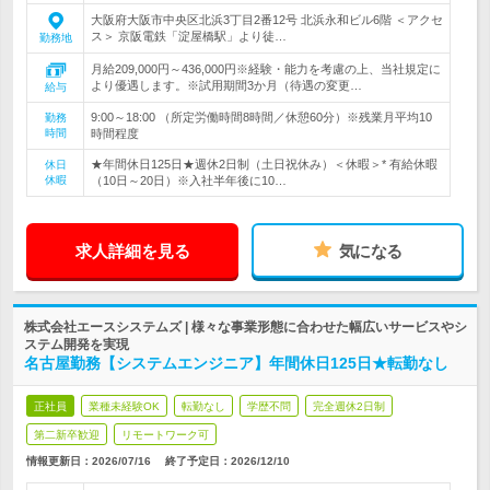
大阪府大阪市中央区北浜3丁目2番12号 北浜永和ビル6階 ＜アクセ
ス＞ 京阪電鉄「淀屋橋駅」より徒…
勤務地
月給209,000円～436,000円※経験・能力を考慮の上、当社規定に
より優遇します。※試用期間3か月（待遇の変更…
給与
9:00～18:00 （所定労働時間8時間／休憩60分）※残業月平均10
勤務
時間
時間程度
★年間休日125日★週休2日制（土日祝休み）＜休暇＞* 有給休暇
休日
休暇
（10日～20日）※入社半年後に10…
求人詳細を見る
気になる
株式会社エースシステムズ | 様々な事業形態に合わせた幅広いサービスやシ
ステム開発を実現
名古屋勤務【システムエンジニア】年間休日125日★転勤なし
正社員
業種未経験OK
転勤なし
学歴不問
完全週休2日制
第二新卒歓迎
リモートワーク可
情報更新日：2026/07/16
終了予定日：
2026/12/10