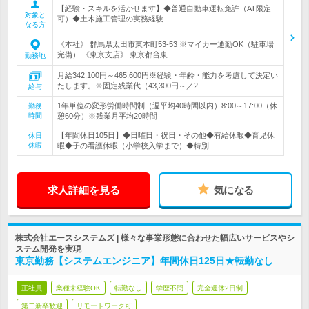
【経験・スキルを活かせます】◆普通自動車運転免許（AT限定
対象と
可）◆土木施工管理の実務経験
なる方
《本社》 群馬県太田市東本町53‐53 ※マイカー通勤OK（駐車場
完備） 《東京支店》 東京都台東…
勤務地
月給342,100円～465,600円※経験・年齢・能力を考慮して決定い
たします。※固定残業代（43,300円～／2…
給与
1年単位の変形労働時間制（週平均40時間以内）8:00～17:00（休
勤務
時間
憩60分）※残業月平均20時間
【年間休日105日】◆日曜日・祝日・その他◆有給休暇◆育児休
休日
休暇
暇◆子の看護休暇（小学校入学まで）◆特別…
求人詳細を見る
気になる
株式会社エースシステムズ | 様々な事業形態に合わせた幅広いサービスやシ
ステム開発を実現
東京勤務【システムエンジニア】年間休日125日★転勤なし
正社員
業種未経験OK
転勤なし
学歴不問
完全週休2日制
第二新卒歓迎
リモートワーク可