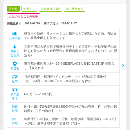
正社員
転勤なし
完全週休2日制
第二新卒歓迎
女性のおしごと掲載中
情報更新日：2026/06/26
終了予定日：
2026/12/17
投資用不動産・リノベーション物件などの買取から企画、再販ま
での業務全般をお任せします。
仕事内容
学歴不問◎人柄重視で積極採用中！＜必須要件＞不動産業界の経
験をお持ちの方＜歓迎要件＞普通自動車免許をお持ちの方（AT限
対象と
定可）
なる方
東京都台東区東上野4-20-4 SIDEPLACE UENO EAST 2F 転勤な
し 【雇入れ直…
勤務地
月給33万円～50万円+インセンティブ※上記は固定残業代
（61,984円～103,306円/30～35時間分）を含む…
給与
600万円～2000万円
初年度
年収
9:45～18:45実働8時間休憩60分時間外労働の有無：有（月平均30
勤務
時間
時間）【1日の流れ】・09:…
年間休日120日以上週休二日制（毎週水曜・隔週日曜）GW（7日
休日
休暇
～10日）夏季休暇年末年始休暇（7日～…