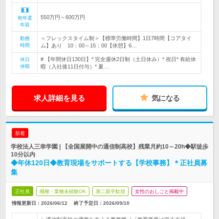
550万円～600万円
初年度
年収
＜フレックスタイム制＞【標準労働時間】1日7時間【コアタイ
勤務
時間
ム】あり 10：00～15：00【休憩】6…
# 【年間休日130日】* 完全週休2日制（土日休み）* 祝日* 有給休
休日
休暇
暇（入社後11日付与）* 夏…
求人詳細を見る
気になる
新着
学校法人三幸学園 | 【全国展開中の通信制高校】残業月約10～20h◆駅徒歩
10分以内
◆年休120日◆教育現場をサポートする【学校事務】＊正社員募
集
正社員
職種・業種未経験OK
第二新卒歓迎
女性のおしごと掲載中
情報更新日：2026/06/12
終了予定日：
2026/09/10