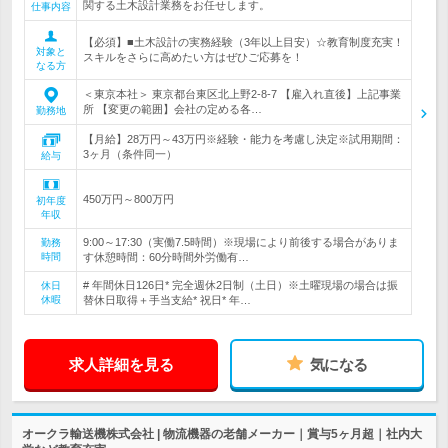
関する土木設計業務をお任せします。
仕事内容
【必須】■土木設計の実務経験（3年以上目安）☆教育制度充実！
対象と
スキルをさらに高めたい方はぜひご応募を！
なる方
＜東京本社＞ 東京都台東区北上野2-8-7 【雇入れ直後】上記事業
所 【変更の範囲】会社の定める各…
勤務地
【月給】28万円～43万円※経験・能力を考慮し決定※試用期間：
3ヶ月（条件同一）
給与
450万円～800万円
初年度
年収
9:00～17:30（実働7.5時間）※現場により前後する場合がありま
勤務
時間
す休憩時間：60分時間外労働有…
# 年間休日126日* 完全週休2日制（土日）※土曜現場の場合は振
休日
休暇
替休日取得＋手当支給* 祝日* 年…
求人詳細を見る
気になる
オークラ輸送機株式会社 | 物流機器の老舗メーカー｜賞与5ヶ月超｜社内大