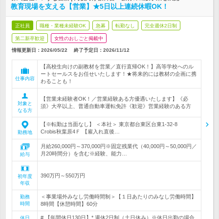
教育現場を支える【営業】★5日以上連続休暇OK！
正社員
職種・業種未経験OK
急募
転勤なし
完全週休2日制
第二新卒歓迎
女性のおしごと掲載中
情報更新日：2026/05/22
終了予定日：
2026/11/12
【高校生向けの副教材を営業／直行直帰OK！】高等学校へのル
ートセールスをお任せいたします！★将来的には教材の企画に携
仕事内容
わることも！
【営業未経験者OK！／営業経験ある方優遇いたします】《必
対象と
須》大卒以上、普通自動車運転免許《歓迎》営業経験のある方
なる方
【※転勤は当面なし】 ＜本社＞ 東京都台東区台東1‐32‐8
Crobis秋葉原4Ｆ 【雇入れ直後…
勤務地
月給260,000円～370,000円※固定残業代（40,000円～50,000円／
月20時間分）を含む※経験、能力…
給与
390万円～550万円
初年度
年収
＜事業場外みなし労働時間制＞【１日あたりのみなし労働時間】
勤務
時間
8時間【休憩時間】60分
# 【年間休日130日】* 週休2日制（土日休み）※休日出勤の場合
休日