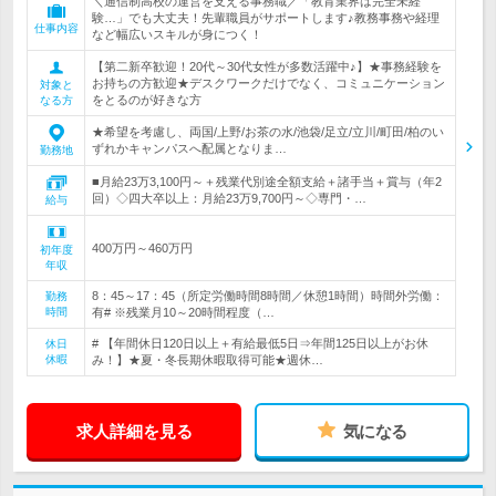
＼通信制高校の運営を支える事務職／「教育業界は完全未経
験…」でも大丈夫！先輩職員がサポートします♪教務事務や経理
仕事内容
など幅広いスキルが身につく！
【第二新卒歓迎！20代～30代女性が多数活躍中♪】★事務経験を
お持ちの方歓迎★デスクワークだけでなく、コミュニケーション
対象と
をとるのが好きな方
なる方
★希望を考慮し、両国/上野/お茶の水/池袋/足立/立川/町田/柏のい
ずれかキャンパスへ配属となりま…
勤務地
■月給23万3,100円～＋残業代別途全額支給＋諸手当＋賞与（年2
回）◇四大卒以上：月給23万9,700円～◇専門・…
給与
400万円～460万円
初年度
年収
8：45～17：45（所定労働時間8時間／休憩1時間）時間外労働：
勤務
時間
有# ※残業月10～20時間程度（…
# 【年間休日120日以上＋有給最低5日⇒年間125日以上がお休
休日
休暇
み！】★夏・冬長期休暇取得可能★週休…
求人詳細を見る
気になる