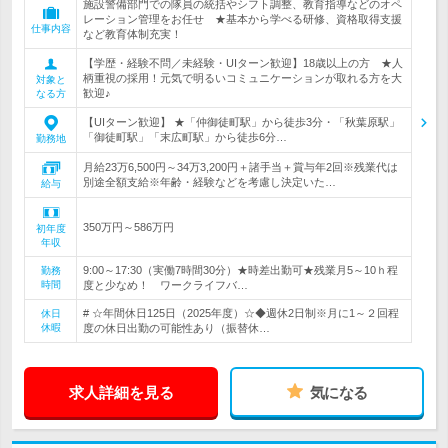
施設警備部門での隊員の統括やシフト調整、教育指導などのオペ
レーション管理をお任せ ★基本から学べる研修、資格取得支援
仕事内容
など教育体制充実！
【学歴・経験不問／未経験・UIターン歓迎】18歳以上の方 ★人
柄重視の採用！元気で明るいコミュニケーションが取れる方を大
対象と
歓迎♪
なる方
【UIターン歓迎】 ★「仲御徒町駅」から徒歩3分・「秋葉原駅」
「御徒町駅」「末広町駅」から徒歩6分…
勤務地
月給23万6,500円～34万3,200円＋諸手当＋賞与年2回※残業代は
別途全額支給※年齢・経験などを考慮し決定いた…
給与
350万円～586万円
初年度
年収
9:00～17:30（実働7時間30分）★時差出勤可★残業月5～10ｈ程
勤務
時間
度と少なめ！ ワークライフバ…
# ☆年間休日125日（2025年度）☆◆週休2日制※月に1～２回程
休日
休暇
度の休日出勤の可能性あり（振替休…
求人詳細を見る
気になる