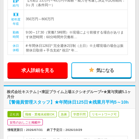
【月給】23万円～45万円※経験・能力を考慮し決定※試用期間：
3ヶ月（条件同一）
給与
350万円～800万円
初年度
年収
9:00～17:30（実働7.5時間）※現場により前後する場合がありま
勤務
時間
す休憩時間：60分時間外労働有…
# 年間休日126日* 完全週休2日制（土日）※土曜現場の場合は振
休日
休暇
替休日取得＋手当支給* 祝日* 年…
求人詳細を見る
気になる
株式会社キステム | <東証プライム上場エクシオグループ>★賞与実績5.1ヶ
月分
【警備員管理スタッフ】★年間休日125日★残業月平均5～10h
正社員
職種・業種未経験OK
急募
学歴不問
リモートワーク可
女性のおしごと掲載中
情報更新日：2026/07/31
終了予定日：
2026/10/29