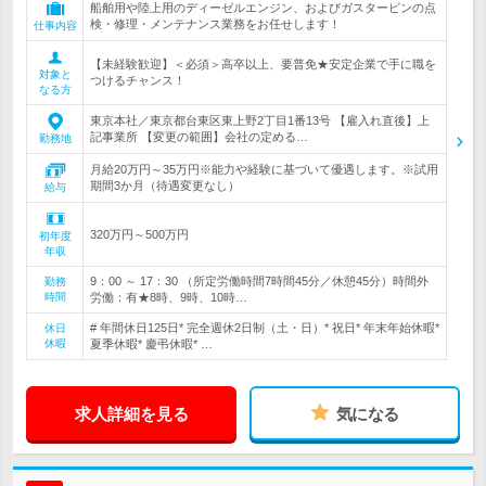
船舶用や陸上用のディーゼルエンジン、およびガスタービンの点
検・修理・メンテナンス業務をお任せします！
仕事内容
【未経験歓迎】＜必須＞高卒以上、要普免★安定企業で手に職を
対象と
つけるチャンス！
なる方
東京本社／東京都台東区東上野2丁目1番13号 【雇入れ直後】上
記事業所 【変更の範囲】会社の定める…
勤務地
月給20万円～35万円※能力や経験に基づいて優遇します。※試用
期間3か月（待遇変更なし）
給与
320万円～500万円
初年度
年収
9：00 ～ 17：30 （所定労働時間7時間45分／休憩45分）時間外
勤務
時間
労働：有★8時、9時、10時…
# 年間休日125日* 完全週休2日制（土・日）* 祝日* 年末年始休暇*
休日
休暇
夏季休暇* 慶弔休暇* …
求人詳細を見る
気になる