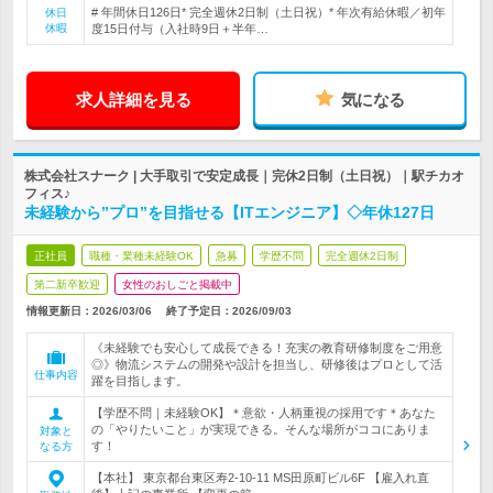
# 年間休日126日* 完全週休2日制（土日祝）* 年次有給休暇／初年
休日
休暇
度15日付与（入社時9日＋半年…
求人詳細を見る
気になる
株式会社スナーク | 大手取引で安定成長｜完休2日制（土日祝）｜駅チカオ
フィス♪
未経験から”プロ”を目指せる【ITエンジニア】◇年休127日
正社員
職種・業種未経験OK
急募
学歴不問
完全週休2日制
第二新卒歓迎
女性のおしごと掲載中
情報更新日：2026/03/06
終了予定日：
2026/09/03
《未経験でも安心して成長できる！充実の教育研修制度をご用意
◎》物流システムの開発や設計を担当し、研修後はプロとして活
仕事内容
躍を目指します。
【学歴不問｜未経験OK】＊意欲・人柄重視の採用です＊あなた
の「やりたいこと」が実現できる。そんな場所がココにありま
対象と
す！
なる方
【本社】 東京都台東区寿2-10-11 MS田原町ビル6F 【雇入れ直