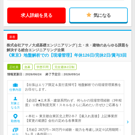
求人詳細を見る
気になる
新着
株式会社アサノ大成基礎エンジニアリング | 土・水・建物のあらゆる課題を
解決する総合エンジニアリング企業
《東京》地盤解析での【現場管理】年休126日/完休2日/賞与3回
正社員
急募
学歴不問
完全週休2日制
情報更新日：2026/06/24
終了予定日：
2026/09/14
【出張はエリア限定＆直行直帰可】地盤解析での現場管理業務を
お任せします。
仕事内容
【必須】■土木系・建築系問わず、何らかの現場管理経験（3年程
対象と
度） ☆教育制度充実！スキルをさらに高めたい方ぜひご応募を！
なる方
＜本社＞ 東京都台東区北上野2-8-7 【雇入れ直後】上記事業所
【変更の範囲】会社の定める各事業所
勤務地
【月給】28万円～39万円※経験・能力を考慮し決定※試用期間：
3ヶ月（条件同一）
給与