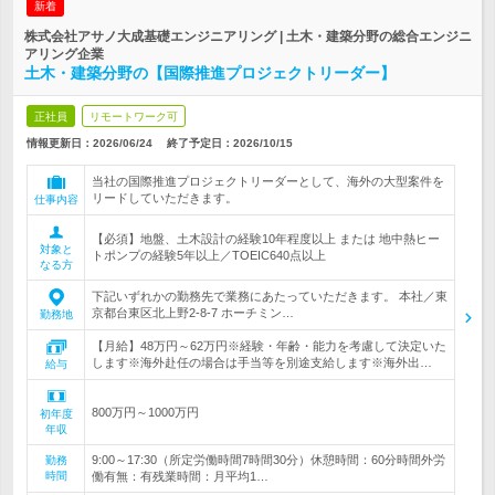
新着
株式会社アサノ大成基礎エンジニアリング | 土木・建築分野の総合エンジニ
アリング企業
土木・建築分野の【国際推進プロジェクトリーダー】
正社員
リモートワーク可
情報更新日：2026/06/24
終了予定日：
2026/10/15
当社の国際推進プロジェクトリーダーとして、海外の大型案件を
リードしていただきます。
仕事内容
【必須】地盤、土木設計の経験10年程度以上 または 地中熱ヒー
対象と
トポンプの経験5年以上／TOEIC640点以上
なる方
下記いずれかの勤務先で業務にあたっていただきます。 本社／東
京都台東区北上野2-8-7 ホーチミン…
勤務地
【月給】48万円～62万円※経験・年齢・能力を考慮して決定いた
します※海外赴任の場合は手当等を別途支給します※海外出…
給与
800万円～1000万円
初年度
年収
9:00～17:30（所定労働時間7時間30分）休憩時間：60分時間外労
勤務
時間
働有無：有残業時間：月平均1…