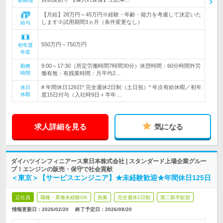
勤務地
【月給】28万円～45万円※経験・年齢・能力を考慮して決定いた
します※試用期間3ヵ月（条件変更なし）
給与
550万円～750万円
初年度
年収
9:00～17:30（所定労働時間7時間30分）休憩時間：60分時間外労
勤務
時間
働有無：有残業時間：月平均2…
# 年間休日126日* 完全週休2日制（土日祝）* 年次有給休暇／初年
休日
休暇
度15日付与（入社時9日＋半年…
求人詳細を見る
気になる
ダイハツインフィニアース東日本株式会社 | スタンダード上場企業グルー
プ！エンジンの販売・保守で社会貢献
＜東京＞【サービスエンジニア】★未経験歓迎★年間休日125日
正社員
職種・業種未経験OK
急募
完全週休2日制
第二新卒歓迎
情報更新日：2026/02/20
終了予定日：
2026/08/20