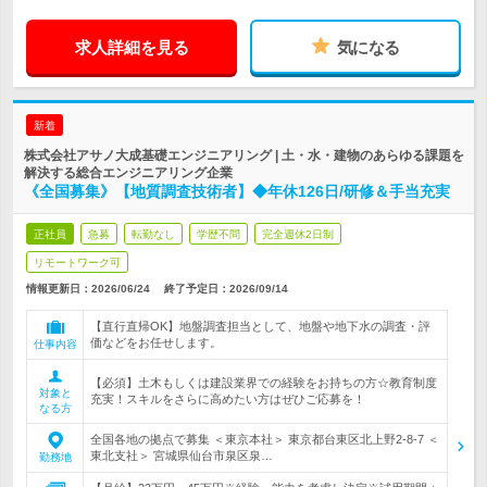
求人詳細を見る
気になる
新着
株式会社アサノ大成基礎エンジニアリング | 土・水・建物のあらゆる課題を
解決する総合エンジニアリング企業
《全国募集》【地質調査技術者】◆年休126日/研修＆手当充実
正社員
急募
転勤なし
学歴不問
完全週休2日制
リモートワーク可
情報更新日：2026/06/24
終了予定日：
2026/09/14
【直行直帰OK】地盤調査担当として、地盤や地下水の調査・評
価などをお任せします。
仕事内容
【必須】土木もしくは建設業界での経験をお持ちの方☆教育制度
対象と
充実！スキルをさらに高めたい方はぜひご応募を！
なる方
全国各地の拠点で募集 ＜東京本社＞ 東京都台東区北上野2-8-7 ＜
東北支社＞ 宮城県仙台市泉区泉…
勤務地