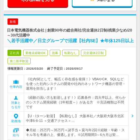
新着
日本電気機器株式会社 | 創業90年の総合商社/完全週休2日制/残業少なめ/20
～30代活躍中
＼若手活躍中／日立グループで活躍【社内SE】★年休125日以上
正社員
業種未経験OK
急募
転勤なし
完全週休2日制
第二新卒歓迎
情報更新日：2026/03/20
終了予定日：
2026/09/17
《社内SEとして、幅広く存在感を発揮！》VBAやC#、SQLなど
を使った社内システムの開発や社内のネットワーク機器の管理・
仕事内容
運用を担当します！
《経験の浅い方も歓迎します！》応募条件：四大卒以上、何らか
のシステム開発経験（1年程度～）がある方 ※言語種類は不問
対象と
です
なる方
【U・Iターン歓迎】 【転勤なし】 大阪本社／大阪府大阪市北区
中津6-6-11 ＜交通アクセス＞…
勤務地
◆月給：25万円～35万円＋諸手当＋賞与年2回※経験・年齢・ス
キル等を考慮の上、優遇します。※試用期間3～6カ月は契…
給与