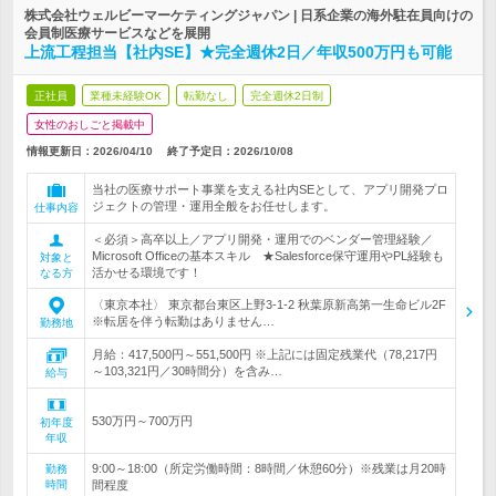
株式会社ウェルビーマーケティングジャパン | 日系企業の海外駐在員向けの
会員制医療サービスなどを展開
上流工程担当【社内SE】★完全週休2日／年収500万円も可能
正社員
業種未経験OK
転勤なし
完全週休2日制
女性のおしごと掲載中
情報更新日：2026/04/10
終了予定日：
2026/10/08
当社の医療サポート事業を支える社内SEとして、アプリ開発プロ
ジェクトの管理・運用全般をお任せします。
仕事内容
＜必須＞高卒以上／アプリ開発・運用でのベンダー管理経験／
Microsoft Officeの基本スキル ★Salesforce保守運用やPL経験も
対象と
活かせる環境です！
なる方
〈東京本社〉 東京都台東区上野3-1-2 秋葉原新高第一生命ビル2F
※転居を伴う転勤はありません…
勤務地
月給：417,500円～551,500円 ※上記には固定残業代（78,217円
～103,321円／30時間分）を含み…
給与
530万円～700万円
初年度
年収
9:00～18:00（所定労働時間：8時間／休憩60分）※残業は月20時
勤務
時間
間程度