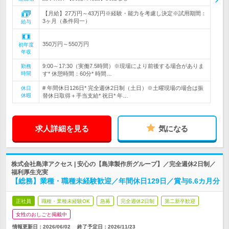
【月給】27万円～43万円※経験・能力を考慮し決定※試用期間：
3ヶ月（条件同一）
給与
350万円～550万円
初年度
年収
9:00～17:30（実働7.5時間）※現場により前後する場合がありま
勤務
時間
す* 休憩時間：60分* 時間…
# 年間休日126日* 完全週休2日制（土日）※土曜現場の場合は振
休日
休暇
替休日取得＋手当支給* 祝日* 年…
求人詳細を見る
気になる
株式会社島津アクセス | 安心の【島津製作所グループ】／完全週休2日制／
福利厚生充実
【総務】業種・職種未経験歓迎／年間休日129日／賞与6.6カ月分
正社員
職種・業種未経験OK
急募
完全週休2日制
第二新卒歓迎
女性のおしごと掲載中
情報更新日：2026/06/02
終了予定日：
2026/11/23