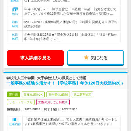
後】上記の事業所 【変更の範…
勤務地
年俸320万円～（一律手当含む）※経験・年齢・能力を考慮して
決定いたします※12分割した金額を毎月支給※試用期間3ヶ…
給与
9:00～18:00（実働8時間／休憩60分）※時間外労働あり※月平均
勤務
時間
残業20時間
# ★年間休日127日★* 完全週休2日制（土日休み）* 祝日* 有給休
休日
休暇
暇* 年末年始休暇（12/2…
求人詳細を見る
気になる
学校法人三幸学園 | 大手学校法人の職員として活躍！
一般事務の経験を活かす！【学校事務】年休120日★残業約20h
正社員
業種未経験OK
完全週休2日制
第二新卒歓迎
リモートワーク可
女性のおしごと掲載中
情報更新日：2026/08/03
終了予定日：
2027/01/18
「教育業界は完全未経験…」でも大丈夫！先輩職員がサポートし
ます♪教務事務や経理など幅広い事務スキルが身につきます！
仕事内容