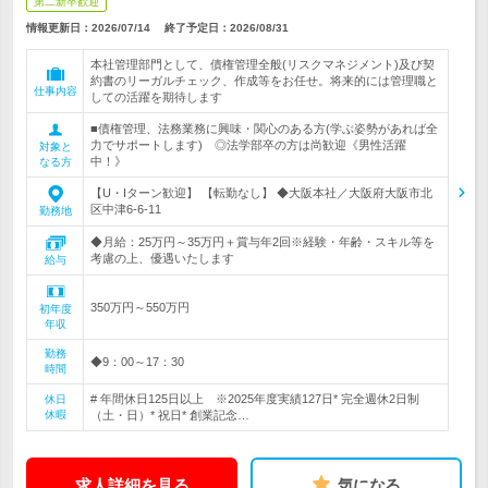
第二新卒歓迎
情報更新日：2026/07/14
終了予定日：
2026/08/31
本社管理部門として、債権管理全般(リスクマネジメント)及び契
約書のリーガルチェック、作成等をお任せ。将来的には管理職と
仕事内容
しての活躍を期待します
■債権管理、法務業務に興味・関心のある方(学ぶ姿勢があれば全
力でサポートします) ◎法学部卒の方は尚歓迎《男性活躍
対象と
中！》
なる方
【U・Iターン歓迎】 【転勤なし】 ◆大阪本社／大阪府大阪市北
区中津6-6-11
勤務地
◆月給：25万円～35万円＋賞与年2回※経験・年齢・スキル等を
考慮の上、優遇いたします
給与
350万円～550万円
初年度
年収
勤務
◆9：00～17：30
時間
# 年間休日125日以上 ※2025年度実績127日* 完全週休2日制
休日
休暇
（土・日）* 祝日* 創業記念…
求人詳細を見る
気になる