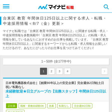
台東区 教育 年間休日125日以上に関する求人・転職・
中途採用情報＜8/7（金）更新＞
マイナビ転職では「台東区 教育 年間休日125日以上」に関連する転職・求人・
中途採用情報を多数掲載中!「台東区 教育 年間休日125日以上」の転職・求人
情報を探しているあなたにおすすめのお仕事を掲載しています。「台東区 教育
年間休日125日以上」に関連するキーワードからも転職・求人情報をお探しい
ただけるので、あなたにぴったりのお仕事を見つけてみてください!
1～50件 (全177件中)
1
2
3
4
日本電気機器株式会社 | 【創業90年以上の安定企業】完全週休2日制(土日
祝)／転勤なし
未経験歓迎★日立グループの【法務スタッフ】年間休日125日以
上
正社員
職種・業種未経験OK
急募
転勤なし
完全週休2日制