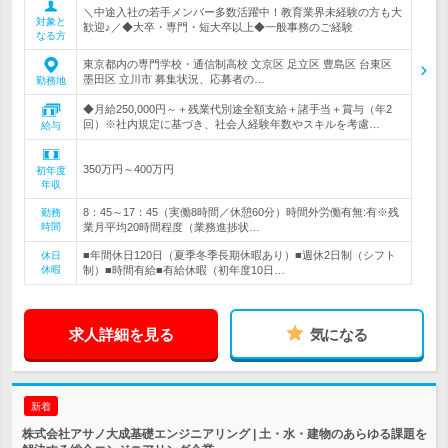
＼中途入社の若手メンバー多数活躍中！教育業界未経験の方も大
対象と
歓迎♪／◆大卒・専門・短大卒以上◆一般事務のご経験
なる方
東京都内の専門学校・通信制高校 文京区 足立区 豊島区 台東区
墨田区 立川市 募集状況、応募者の…
勤務地
◆月給250,000円～＋残業代別途全額支給＋諸手当＋賞与（年2
回）※社内規定に基づき、社会人経験年数やスキルを考慮…
給与
350万円～400万円
初年度
年収
8：45～17：45（実働8時間／休憩60分）時間外労働有無:有※残
勤務
時間
業月平均20時間程度（業務進捗状…
■年間休日120日（夏季冬季長期休暇あり）■週休2日制（シフト
休日
休暇
制）■時間有給■有給休暇（初年度10日…
求人詳細を見る
気になる
新着
株式会社アサノ大成基礎エンジニアリング | 土・水・建物のあらゆる課題を