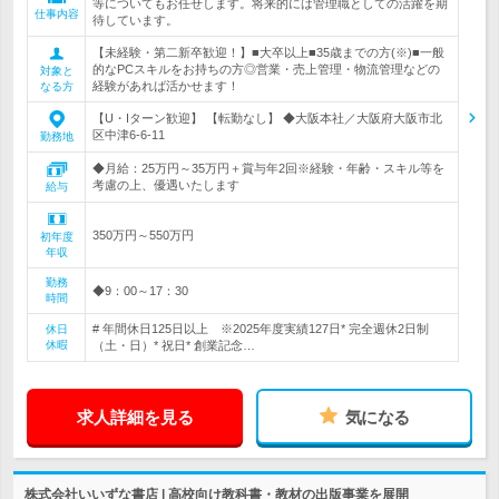
等についてもお任せします。将来的には管理職としての活躍を期
仕事内容
待しています。
【未経験・第二新卒歓迎！】■大卒以上■35歳までの方(※)■一般
的なPCスキルをお持ちの方◎営業・売上管理・物流管理などの
対象と
経験があれば活かせます！
なる方
【U・Iターン歓迎】 【転勤なし】 ◆大阪本社／大阪府大阪市北
区中津6-6-11
勤務地
◆月給：25万円～35万円＋賞与年2回※経験・年齢・スキル等を
考慮の上、優遇いたします
給与
350万円～550万円
初年度
年収
勤務
◆9：00～17：30
時間
# 年間休日125日以上 ※2025年度実績127日* 完全週休2日制
休日
休暇
（土・日）* 祝日* 創業記念…
求人詳細を見る
気になる
株式会社いいずな書店 | 高校向け教科書・教材の出版事業を展開