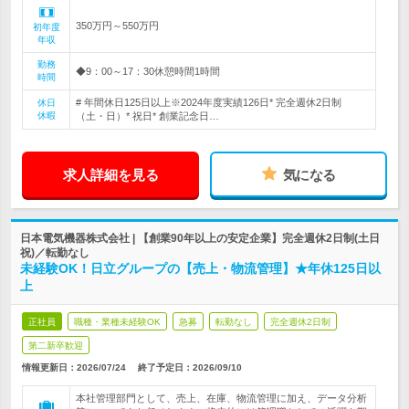
350万円～550万円
初年度
年収
勤務
◆9：00～17：30休憩時間1時間
時間
# 年間休日125日以上※2024年度実績126日* 完全週休2日制
休日
休暇
（土・日）* 祝日* 創業記念日…
求人詳細を見る
気になる
日本電気機器株式会社 | 【創業90年以上の安定企業】完全週休2日制(土日
祝)／転勤なし
未経験OK！日立グループの【売上・物流管理】★年休125日以
上
正社員
職種・業種未経験OK
急募
転勤なし
完全週休2日制
第二新卒歓迎
情報更新日：2026/07/24
終了予定日：
2026/09/10
本社管理部門として、売上、在庫、物流管理に加え、データ分析