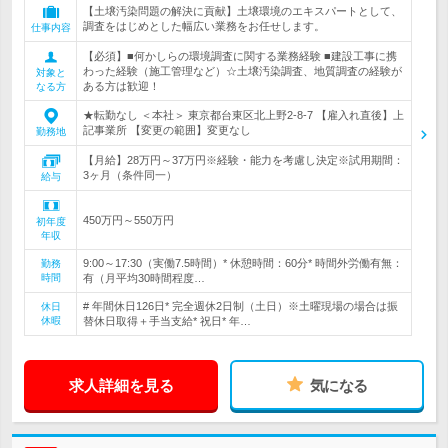
【土壌汚染問題の解決に貢献】土壌環境のエキスパートとして、
調査をはじめとした幅広い業務をお任せします。
仕事内容
【必須】■何かしらの環境調査に関する業務経験 ■建設工事に携
わった経験（施工管理など）☆土壌汚染調査、地質調査の経験が
対象と
ある方は歓迎！
なる方
★転勤なし ＜本社＞ 東京都台東区北上野2-8-7 【雇入れ直後】上
記事業所 【変更の範囲】変更なし
勤務地
【月給】28万円～37万円※経験・能力を考慮し決定※試用期間：
3ヶ月（条件同一）
給与
450万円～550万円
初年度
年収
9:00～17:30（実働7.5時間）* 休憩時間：60分* 時間外労働有無：
勤務
時間
有（月平均30時間程度…
# 年間休日126日* 完全週休2日制（土日）※土曜現場の場合は振
休日
休暇
替休日取得＋手当支給* 祝日* 年…
求人詳細を見る
気になる