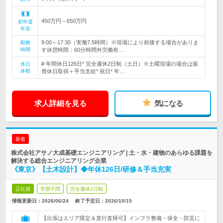
450万円～650万円
初年度
年収
9:00～17:30（実働7.5時間）※現場により前後する場合がありま
勤務
時間
す休憩時間：60分時間外労働有…
# 年間休日126日* 完全週休2日制（土日）※土曜現場の場合は振
休日
休暇
替休日取得＋手当支給* 祝日* 年…
求人詳細を見る
気になる
新着
株式会社アサノ大成基礎エンジニアリング | 土・水・建物のあらゆる課題を
解決する総合エンジニアリング企業
《東京》【土木設計】◆年休126日/研修＆手当充実
正社員
学歴不問
完全週休2日制
情報更新日：2026/06/24
終了予定日：
2026/10/15
【出張はエリア限定＆直行直帰可】インフラ整備・保全・防災に