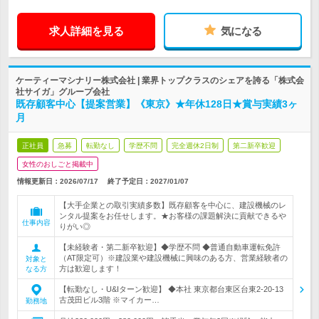
求人詳細を見る
気になる
ケーティーマシナリー株式会社 | 業界トップクラスのシェアを誇る「株式会
社サイガ」グループ会社
既存顧客中心【提案営業】《東京》★年休128日★賞与実績3ヶ
月
正社員
急募
転勤なし
学歴不問
完全週休2日制
第二新卒歓迎
女性のおしごと掲載中
情報更新日：2026/07/17
終了予定日：
2027/01/07
【大手企業との取引実績多数】既存顧客を中心に、建設機械のレ
ンタル提案をお任せします。★お客様の課題解決に貢献できるや
仕事内容
りがい◎
【未経験者・第二新卒歓迎】◆学歴不問 ◆普通自動車運転免許
（AT限定可）※建設業や建設機械に興味のある方、営業経験者の
対象と
方は歓迎します！
なる方
【転勤なし・U&Iターン歓迎】 ◆本社 東京都台東区台東2-20-13
古茂田ビル3階 ※マイカー…
勤務地