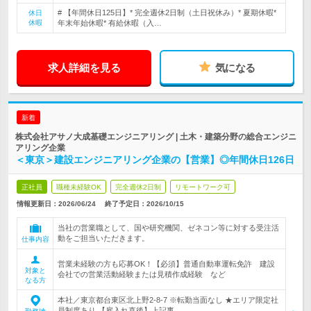
# 【年間休日125日】* 完全週休2日制（土日祝休み）* 夏期休暇*
休日
休暇
年末年始休暇* 有給休暇（入…
求人詳細を見る
気になる
新着
株式会社アサノ大成基礎エンジニアリング | 土木・建築分野の総合エンジニ
アリング企業
＜東京＞建設エンジニアリング企業の【営業】◎年間休日126日
正社員
職種未経験OK
完全週休2日制
リモートワーク可
情報更新日：2026/06/24
終了予定日：
2026/10/15
当社の営業職として、国や研究機関、ゼネコン等に対する受注活
動をご担当いただきます。
仕事内容
営業未経験の方も応募OK！【必須】普通自動車運転免許 建設
対象と
会社での営業活動経験または見積作成経験 など
なる方
本社／東京都台東区北上野2-8-7 ※転勤当面なし ★エリア限定社
員制度あり 【雇入れ直後】上記事…