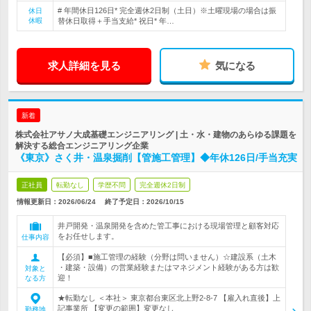
# 年間休日126日* 完全週休2日制（土日）※土曜現場の場合は振
休日
休暇
替休日取得＋手当支給* 祝日* 年…
求人詳細を見る
気になる
新着
株式会社アサノ大成基礎エンジニアリング | 土・水・建物のあらゆる課題を
解決する総合エンジニアリング企業
《東京》さく井・温泉掘削【管施工管理】◆年休126日/手当充実
正社員
転勤なし
学歴不問
完全週休2日制
情報更新日：2026/06/24
終了予定日：
2026/10/15
井戸開発・温泉開発を含めた管工事における現場管理と顧客対応
をお任せします。
仕事内容
【必須】■施工管理の経験（分野は問いません）☆建設系（土木
・建築・設備）の営業経験またはマネジメント経験がある方は歓
対象と
迎！
なる方
★転勤なし ＜本社＞ 東京都台東区北上野2-8-7 【雇入れ直後】上
記事業所 【変更の範囲】変更なし
勤務地