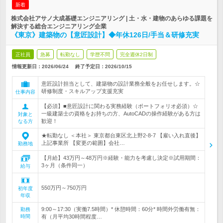
新着
株式会社アサノ大成基礎エンジニアリング | 土・水・建物のあらゆる課題を
解決する総合エンジニアリング企業
《東京》建築物の【意匠設計】◆年休126日/手当＆研修充実
正社員
急募
転勤なし
学歴不問
完全週休2日制
情報更新日：2026/06/24
終了予定日：
2026/10/15
意匠設計担当として、建築物の設計業務全般をお任せします。☆
研修制度・スキルアップ支援充実
仕事内容
【必須】■意匠設計に関わる実務経験（ポートフォリオ必須）☆
一級建築士の資格をお持ちの方、AutoCADの操作経験がある方は
対象と
歓迎！
なる方
★転勤なし ＜本社＞ 東京都台東区北上野2-8-7 【雇い入れ直後】
上記事業所 【変更の範囲】会社…
勤務地
【月給】43万円～48万円※経験・能力を考慮し決定※試用期間：
3ヶ月（条件同一）
給与
550万円～750万円
初年度
年収
9:00～17:30（実働7.5時間）* 休憩時間：60分* 時間外労働有無：
勤務
時間
有（月平均30時間程度…