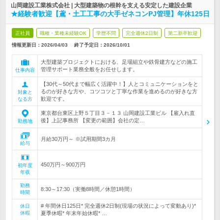
山岡建設工業株式会社 | 大型建築物の根幹を支える安定した建設企業
★経験者歓迎【鳶・土工工事の大手ゼネコンPJ管理】年休125日
正社員
職種・業種未経験OK
学歴不問
完全週休2日制
第二新卒歓迎
情報更新日：2026/04/03
終了予定日：
2026/10/01
大型建築プロジェクトにおける、足場組立や鉄骨建方などの施工
管理サポート業務全般をお任せします。
仕事内容
【30代～50代まで幅広く活躍中！】人とコミュニケーションをと
るのが好きな方や、コツコツと丁寧な作業を進めるのが好きな方
対象と
歓迎です。
なる方
東京都台東区上野５丁目３－１３ 山岡建設工業ビル 【雇入れ直
後】上記事務所 【変更の範囲】会社の定…
勤務地
月給30万円～ ※試用期間3カ月
給与
450万円～900万円
初年度
年収
勤務
8:30～17:30（実働8時間／休憩1時間）
時間
# 年間休日125日* 完全週休2日制(現場の状況によって変動あり)*
休日
休暇
夏季休暇* 年末年始休暇* …