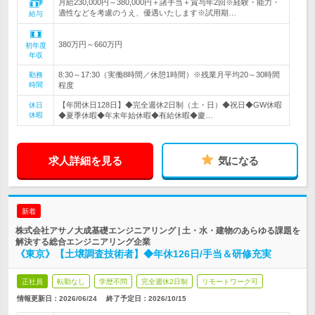
月給230,000円～380,000円＋諸手当＋賞与年2回※経験・能力・
適性などを考慮のうえ、優遇いたします※試用期…
給与
380万円～660万円
初年度
年収
8:30～17:30（実働8時間／休憩1時間）※残業月平均20～30時間
勤務
時間
程度
【年間休日128日】◆完全週休2日制（土・日）◆祝日◆GW休暇
休日
休暇
◆夏季休暇◆年末年始休暇◆有給休暇◆慶…
求人詳細を見る
気になる
新着
株式会社アサノ大成基礎エンジニアリング | 土・水・建物のあらゆる課題を
解決する総合エンジニアリング企業
《東京》【土壌調査技術者】◆年休126日/手当＆研修充実
正社員
転勤なし
学歴不問
完全週休2日制
リモートワーク可
情報更新日：2026/06/24
終了予定日：
2026/10/15