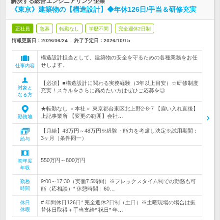
解決する総合エンジニアリング企業
《東京》建築物の【構造設計】◆年休126日/手当＆研修充実
正社員
急募
転勤なし
学歴不問
完全週休2日制
情報更新日：2026/06/24
終了予定日：
2026/10/15
構造設計担当として、建築物の安全を守るための各種業務をお任
せします。
仕事内容
【必須】■構造設計に関わる実務経験（3年以上目安）☆研修制度
対象と
充実！スキルをさらに高めたい方はぜひご応募を◎
なる方
★転勤なし ＜本社＞ 東京都台東区北上野2-8-7 【雇い入れ直後】
上記事業所 【変更の範囲】会社…
勤務地
【月給】43万円～48万円※経験・能力を考慮し決定※試用期間：
3ヶ月（条件同一）
給与
550万円～800万円
初年度
年収
9:00～17:30（実働7.5時間）※フレックスタイム制での勤務も可
勤務
時間
能（応相談）* 休憩時間：60…
# 年間休日126日* 完全週休2日制（土日）※土曜現場の場合は振
休日
休暇
替休日取得＋手当支給* 祝日* 年…