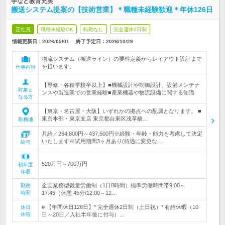
学など教育充実
搬送システム提案の【技術営業】＊職種未経験歓迎＊年休126日
正社員
職種未経験OK
転勤なし
完全週休2日制
情報更新日：2026/05/01
終了予定日：
2026/10/29
物流システム（搬送ライン）の要件定義からレイアウト設計まで
を担います。
仕事内容
【専修・各種学校卒以上】■機械設計や制御設計、設備メンテナ
対象と
ンスや製造業での営業経験■産業機器や物流設備に関する知識
なる方
【東京・名古屋・大阪】いずれかの拠点への配属となります。 ■
東京本部・東京支店 東京都台東区浅草橋…
勤務地
月給／264,800円～437,500円※経験・年齢・能力を考慮して決定
いたします※試用期間3ヶ月あり(待遇に変更な…
給与
520万円～700万円
初年度
年収
企画業務型裁量労働制（1日8時間）標準労働時間帯9:00～
勤務
時間
17:45（休憩 45分/12:00～12…
# 【年間休日126日】* 完全週休2日制（土日祝）* 有給休暇（10
休日
休暇
日～20日／入社半年後に付与）…