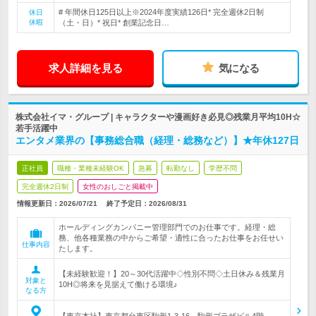
# 年間休日125日以上※2024年度実績126日* 完全週休2日制
休日
休暇
（土・日）* 祝日* 創業記念日…
求人詳細を見る
気になる
株式会社イマ・グループ | キャラクターや漫画好き必見◎残業月平均10H☆
若手活躍中
エンタメ業界の【事務総合職（経理・総務など）】★年休127日
正社員
職種・業種未経験OK
急募
転勤なし
学歴不問
完全週休2日制
女性のおしごと掲載中
情報更新日：2026/07/21
終了予定日：
2026/08/31
ホールディングカンパニー管理部門でのお仕事です。経理・総
務、他各種業務の中からご希望・適性に合ったお仕事をお任せい
仕事内容
たします。
【未経験歓迎！】20～30代活躍中◇性別不問◇土日休み＆残業月
対象と
10H◎将来を見据えて働ける環境♪
なる方
【東京本社】東京都台東区駒形1-3-16 駒形プラザビル4階