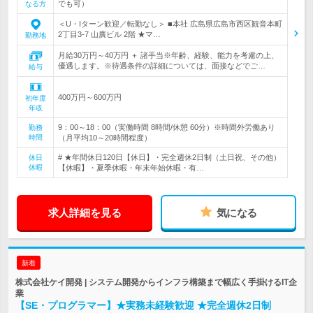
でも可）
なる方
＜U・Iターン歓迎／転勤なし＞ ■本社 広島県広島市西区観音本町
2丁目3-7 山廣ビル 2階 ★マ…
勤務地
月給30万円～40万円 ＋ 諸手当※年齢、経験、能力を考慮の上、
優遇します。※待遇条件の詳細については、面接などでご…
給与
400万円～600万円
初年度
年収
9：00～18：00（実働時間 8時間/休憩 60分）※時間外労働あり
勤務
時間
（月平均10～20時間程度）
# ★年間休日120日【休日】・完全週休2日制（土日祝、その他）
休日
休暇
【休暇】・夏季休暇・年末年始休暇・有…
求人詳細を見る
気になる
新着
株式会社ケイ開発 | システム開発からインフラ構築まで幅広く手掛けるIT企
業
【SE・プログラマー】★実務未経験歓迎 ★完全週休2日制