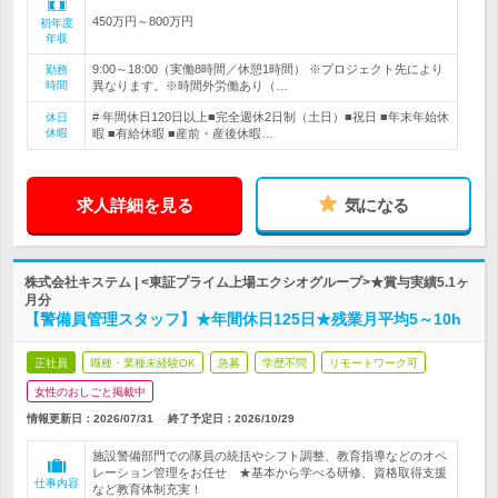
450万円～800万円
初年度
年収
9:00～18:00（実働8時間／休憩1時間） ※プロジェクト先により
勤務
時間
異なります。※時間外労働あり（…
# 年間休日120日以上■完全週休2日制（土日）■祝日 ■年末年始休
休日
休暇
暇 ■有給休暇 ■産前・産後休暇…
求人詳細を見る
気になる
株式会社キステム | <東証プライム上場エクシオグループ>★賞与実績5.1ヶ
月分
【警備員管理スタッフ】★年間休日125日★残業月平均5～10h
正社員
職種・業種未経験OK
急募
学歴不問
リモートワーク可
女性のおしごと掲載中
情報更新日：2026/07/31
終了予定日：
2026/10/29
施設警備部門での隊員の統括やシフト調整、教育指導などのオペ
レーション管理をお任せ ★基本から学べる研修、資格取得支援
仕事内容
など教育体制充実！