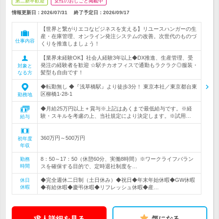
第二新卒歓迎
女性のおしごと掲載中
情報更新日：2026/07/31
終了予定日：
2026/09/17
【世界と繋がりエコなビジネスを支える】リユースハンガーの生
産・在庫管理、オンライン発注システムの改善。次世代のものづ
仕事内容
くりを推進しましょう！
【業界未経験OK】社会人経験3年以上◆DX推進、生産管理、受
発注の経験者を歓迎 ☆駅チカオフィスで通勤もラクラク◎服装・
対象と
髪型も自由です！
なる方
◆転勤無し ◆『浅草橋駅』より徒歩3分！ 東京本社／東京都台東
区柳橋1-28-1
勤務地
◆月給25万円以上 + 賞与※上記はあくまで最低給与です。※経
験・スキルを考慮の上、当社規定により決定します。※試用…
給与
360万円～500万円
初年度
年収
8：50～17：50（休憩60分、実働8時間）※ワークライフバラン
勤務
時間
スを確保する目的で、定時退社制度を…
◆完全週休二日制（土日休み）◆祝日◆年末年始休暇◆GW休暇
休日
休暇
◆有給休暇◆慶弔休暇◆リフレッシュ休暇◆産…
求人詳細を見る
気になる