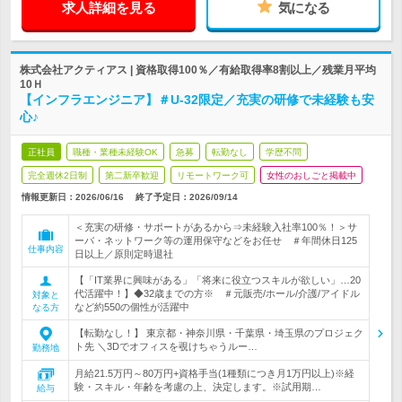
求人詳細を見る
気になる
株式会社アクティアス | 資格取得100％／有給取得率8割以上／残業月平均
10Ｈ
【インフラエンジニア】＃U-32限定／充実の研修で未経験も安
心♪
正社員
職種・業種未経験OK
急募
転勤なし
学歴不問
完全週休2日制
第二新卒歓迎
リモートワーク可
女性のおしごと掲載中
情報更新日：2026/06/16
終了予定日：
2026/09/14
＜充実の研修・サポートがあるから⇒未経験入社率100％！＞サ
ーバ・ネットワーク等の運用保守などをお任せ ＃年間休日125
仕事内容
日以上／原則定時退社
【「IT業界に興味がある」「将来に役立つスキルが欲しい」…20
代活躍中！】◆32歳までの方※ ＃元販売/ホール/介護/アイドル
対象と
など約550の個性が活躍中
なる方
【転勤なし！】 東京都・神奈川県・千葉県・埼玉県のプロジェク
ト先 ＼3Dでオフィスを覗けちゃうルー…
勤務地
月給21.5万円～80万円+資格手当(1種類につき月1万円以上)※経
験・スキル・年齢を考慮の上、決定します。※試用期…
給与