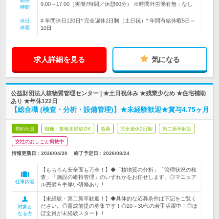
勤務
9:00～17:00（実働7時間／休憩60分） ※時間外労働有無：なし
時間
# 年間休日120日* 完全週休2日制（土日祝）* 年間有給休暇5日～
休日
休暇
10日
求人詳細を見る
気になる
公益財団法人核物質管理センター | ★土日祝休み ★残業少なめ ★住宅補助
あり ★年休122日
【総合職 (検査・分析・設備管理)】★未経験歓迎★賞与4.75ヶ月
契約社員
職種・業種未経験OK
急募
完全週休2日制
第二新卒歓迎
女性のおしごと掲載中
情報更新日：2026/04/30
終了予定日：
2026/08/24
【もちろん安全面も万全！】◆「核物質の分析」「管理状況の検
査」「施設の維持管理」のいずれかをお任せします。◎マニュア
仕事内容
ル完備＆手厚い研修あり！
【未経験・第二新卒歓迎！】◆具体的な応募条件は下記をご覧く
ださい。◎育成前提の募集です！◎20～30代の若手活躍中！◎ほ
対象と
ぼ全員が未経験スタート！
なる方