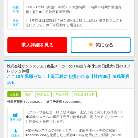
9:00～17:30（実働7.5時間）※休憩時間：1時間※時間外労働有
勤務
時間
無：有# ★在宅勤務有※実際に…
# 【年間休日120日】* 完全週休2日制（土日祝）※プロジェクト
休日
休暇
先によって、休日が変動する場合あり…
求人詳細を見る
気になる
株式会社サンシステム | 食品メーカーのITを担う|年休120日|最大9日のリフ
レッシュ休暇
ここ10年退職ゼロ！上流工程にも携われる【社内SE】※残業月
10h
正社員
急募
転勤なし
学歴不問
完全週休2日制
情報更新日：2026/03/06
終了予定日：
2026/09/03
《グループ会社と一緒に取り組み、上流工程に関われる環境！》
◆基幹システムの運用保守及び改修作業、周辺のアプリケーショ
仕事内容
ン開発などを担当します。
■業務系システムの開発・テスト・運用サポート等のご経験
■access VBAを使用したご経験■VB6を使用したご経験（VB.NET
対象と