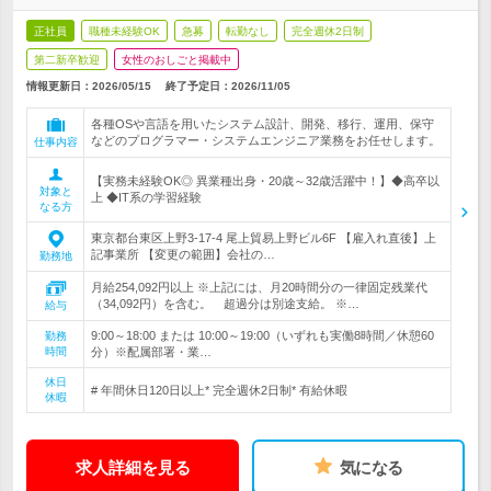
正社員
職種未経験OK
急募
転勤なし
完全週休2日制
第二新卒歓迎
女性のおしごと掲載中
情報更新日：2026/05/15
終了予定日：
2026/11/05
各種OSや言語を用いたシステム設計、開発、移行、運用、保守
などのプログラマー・システムエンジニア業務をお任せします。
仕事内容
【実務未経験OK◎ 異業種出身・20歳～32歳活躍中！】◆高卒以
対象と
上 ◆IT系の学習経験
なる方
東京都台東区上野3-17-4 尾上貿易上野ビル6F 【雇入れ直後】上
記事業所 【変更の範囲】会社の…
勤務地
月給254,092円以上 ※上記には、月20時間分の一律固定残業代
（34,092円）を含む。 超過分は別途支給。 ※…
給与
9:00～18:00 または 10:00～19:00（いずれも実働8時間／休憩60
勤務
時間
分）※配属部署・業…
休日
# 年間休日120日以上* 完全週休2日制* 有給休暇
休暇
求人詳細を見る
気になる