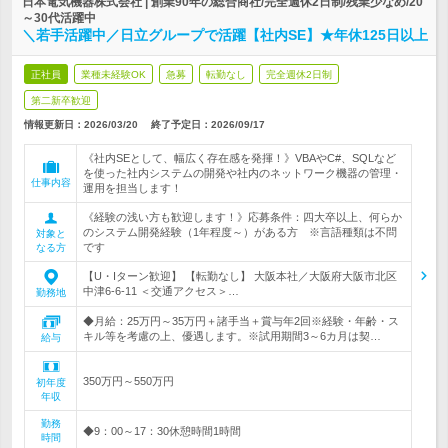
日本電気機器株式会社 | 創業90年の総合商社/完全週休2日制/残業少なめ/20
～30代活躍中
＼若手活躍中／日立グループで活躍【社内SE】★年休125日以上
正社員
業種未経験OK
急募
転勤なし
完全週休2日制
第二新卒歓迎
情報更新日：2026/03/20
終了予定日：
2026/09/17
《社内SEとして、幅広く存在感を発揮！》VBAやC#、SQLなど
を使った社内システムの開発や社内のネットワーク機器の管理・
仕事内容
運用を担当します！
《経験の浅い方も歓迎します！》応募条件：四大卒以上、何らか
のシステム開発経験（1年程度～）がある方 ※言語種類は不問
対象と
です
なる方
【U・Iターン歓迎】 【転勤なし】 大阪本社／大阪府大阪市北区
中津6-6-11 ＜交通アクセス＞…
勤務地
◆月給：25万円～35万円＋諸手当＋賞与年2回※経験・年齢・ス
キル等を考慮の上、優遇します。※試用期間3～6カ月は契…
給与
350万円～550万円
初年度
年収
勤務
◆9：00～17：30休憩時間1時間
時間