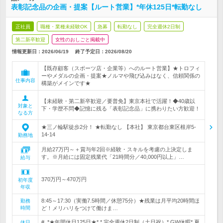
表彰記念品の企画・提案【ルート営業】*年休125日*転勤なし
正社員
職種・業種未経験OK
急募
転勤なし
完全週休2日制
第二新卒歓迎
女性のおしごと掲載中
情報更新日：2026/06/19
終了予定日：
2026/08/20
【既存顧客（スポーツ店・企業等）へのルート営業】★トロフィ
ーやメダルの企画・提案★ノルマや飛び込みはなく、信頼関係の
仕事内容
構築がメインです★
【未経験・第二新卒歓迎／要普免】東京本社で活躍！◆40歳以
対象と
下・学歴不問◆記憶に残る「表彰記念品」に携わりたい方歓迎！
なる方
★三ノ輪駅徒歩2分！ ★転勤なし 【本社】 東京都台東区根岸5-
14-14
勤務地
月給27万円～＋賞与年2回※経験・スキルを考慮の上決定しま
す。※月給には固定残業代「21時間分／40,000円以上」…
給与
370万円～470万円
初年度
年収
8:45～17:30（実働7.5時間／休憩75分）★残業は月平均20時間ほ
勤務
時間
ど！メリハリをつけて働けま…
# .*★年間休日125日★*.* 完全週休2日制（土日祝）* GW休暇* 夏
休日