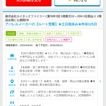
株式会社カイタックファミリー | 賞与年3回 #残業月10～20H #社割あり #商
品企画にも挑戦OK
アパレルメーカーの【ルート営業】★土日祝休み★年休125日
正社員
職種・業種未経験OK
急募
転勤なし
学歴不問
完全週休2日制
第二新卒歓迎
女性のおしごと掲載中
情報更新日：2026/08/05
終了予定日：
2026/09/14
【100％既存の営業】★テレアポ・飛び込み一切なし！◆量販店
や専門店などを訪問し、自社ブランドをはじめとしたアパレル商
仕事内容
品などの提案をします！
【未経験・第二新卒歓迎｜20～30代の男性活躍中】◆卸売営業経
験者は歓迎（年数・商材不問）◎「洋服やオシャレが好き」とい
対象と
う方にぴったり！
なる方
【UIターン歓迎！】 ★東京・大阪・福岡・岡山の4拠点募集 ◆東
京支店（特販部) 東京都目黒区東山…
勤務地
月給25万円～＋諸手当＋賞与年3回※経験やスキル、年齢などを
考慮したうえで決定します。※試用期間1年あり。試用期間中…
給与
375万円～500万円