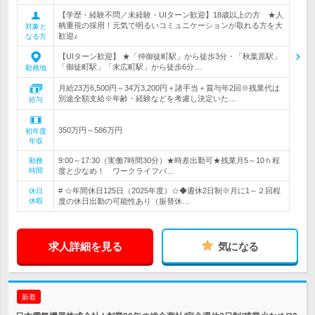
【学歴・経験不問／未経験・UIターン歓迎】18歳以上の方 ★人
柄重視の採用！元気で明るいコミュニケーションが取れる方を大
対象と
歓迎♪
なる方
【UIターン歓迎】 ★「仲御徒町駅」から徒歩3分・「秋葉原駅」
「御徒町駅」「末広町駅」から徒歩6分…
勤務地
月給23万6,500円～34万3,200円＋諸手当＋賞与年2回※残業代は
別途全額支給※年齢・経験などを考慮し決定いた…
給与
350万円～586万円
初年度
年収
9:00～17:30（実働7時間30分）★時差出勤可★残業月5～10ｈ程
勤務
時間
度と少なめ！ ワークライフバ…
# ☆年間休日125日（2025年度）☆◆週休2日制※月に1～２回程
休日
休暇
度の休日出勤の可能性あり（振替休…
求人詳細を見る
気になる
新着