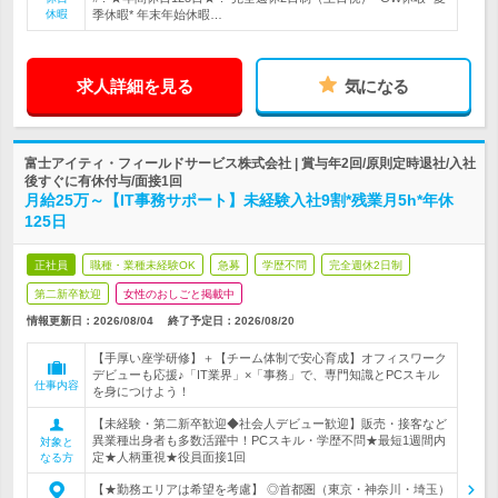
休暇
季休暇* 年末年始休暇…
求人詳細を見る
気になる
富士アイティ・フィールドサービス株式会社 | 賞与年2回/原則定時退社/入社
後すぐに有休付与/面接1回
月給25万～【IT事務サポート】未経験入社9割*残業月5h*年休
125日
正社員
職種・業種未経験OK
急募
学歴不問
完全週休2日制
第二新卒歓迎
女性のおしごと掲載中
情報更新日：2026/08/04
終了予定日：
2026/08/20
【手厚い座学研修】＋【チーム体制で安心育成】オフィスワーク
デビューも応援♪「IT業界」×「事務」で、専門知識とPCスキル
仕事内容
を身につけよう！
【未経験・第二新卒歓迎◆社会人デビュー歓迎】販売・接客など
異業種出身者も多数活躍中！PCスキル・学歴不問★最短1週間内
対象と
定★人柄重視★役員面接1回
なる方
【★勤務エリアは希望を考慮】 ◎首都圏（東京・神奈川・埼玉）