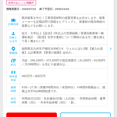
女性のおしごと掲載中
情報更新日：2026/07/10
終了予定日：
2026/12/24
既存顧客を中心！工業用原材料の提案営業をお任せします。顧客
メーカーを定期訪問で課題をヒアリングし、新素材や既存商材の
仕事内容
提案などをお願いします。
短大・大卒以上【必須】1年以上の営業経験／普通自動車第一種
運転免許 【歓迎】化学や素材について興味がある方／腰を据え
対象と
て長く働きたい方
なる方
福岡県北九州市戸畑区汐井町1-6 ウェルとばた2階 【雇入れ直
後】上記事業所 【変更の範囲】会社の…
勤務地
月給：246,100円～373,200円※固定残業代（31,000円～43,000円
／月20時間分）を含む※超過分は…
給与
400万円～600万円
初年度
年収
9:00～17:30（実働7時間30分／休憩60分）※時間外勤務あり。残
勤務
時間
業は月平均20時間程度です。
年間休日123日・完全週休2日制（土日祝）・年間有給休暇・夏季
休日
休暇
休暇（3日）・年末年始休暇（6日）・創…