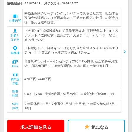
情報更新日：2026/06/18
終了予定日：
2026/12/07
葬儀用保険のリーディングカンパニーである当社にて、担当する
互助会代理店および所属募集人（互助会代理店の社員）の販売指
仕事内容
導・販売促進を担当。
《必須》■生命保険業界にて営業実務経験（目安3年以上）■マネ
ジメント／教育経験（営業所長・支店長・チームリーダーなど）
対象と
をお持ちの方
なる方
【転勤なし／ご自宅をベースとした直行直帰スタイル（担当エリ
ア内）】 千葉県内（木更津市周辺エリアを…
勤務地
年俸制420万円～＋インセンティブ給※12分割した金額を毎月支
給（月額35万円～＋担当代理店の挙績に応じた業績連動手…
給与
420万円～440万円
初年度
年収
勤務
9:00～17:00（実働7時間／休憩60分） ※時間外労働有無：なし
時間
# 年間休日120日* 完全週休2日制（土日祝）* 年間有給休暇5日～
休日
休暇
10日
求人詳細を見る
気になる