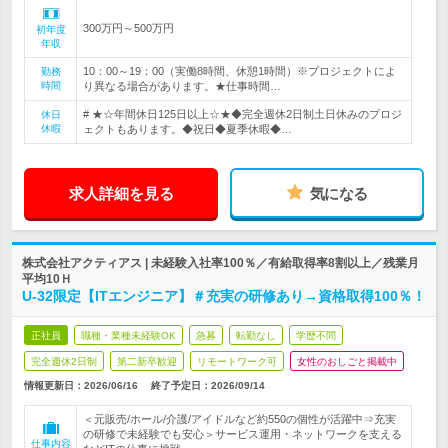
300万円～500万円
初年度
年収
10：00～19：00（実働8時間、休憩1時間）※プロジェクトによ
勤務
時間
り異なる場合があります。★仕事時間…
# ★☆年間休日125日以上☆★◆完全週休2日制土日休みのプロジ
休日
休暇
ェクトもあります。◆祝日◆夏季休暇◆…
求人詳細を見る
気になる
株式会社アクティアス | 未経験入社率100％／有給取得率8割以上／残業月
平均10Ｈ
U-32限定【ITエンジニア】＃充実の研修あり→資格取得100％！
正社員
職種・業種未経験OK
急募
転勤なし
学歴不問
完全週休2日制
第二新卒歓迎
リモートワーク可
女性のおしごと掲載中
情報更新日：2026/06/16
終了予定日：
2026/09/14
＜元販売/ホール/介護/アイドルなど約550の個性が活躍中⇒充実
の研修で未経験でも安心＞サービス運用・ネットワークを支える
仕事内容