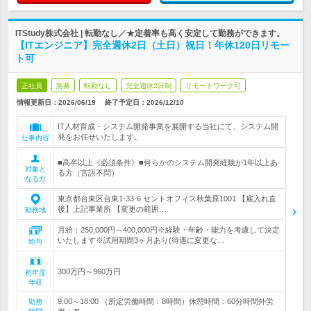
ITStudy株式会社 | 転勤なし／★定着率も高く安定して勤務ができます。
【ITエンジニア】完全週休2日（土日）祝日！年休120日リモー
ト可
正社員
急募
転勤なし
完全週休2日制
リモートワーク可
情報更新日：2026/06/19
終了予定日：
2026/12/10
IT人材育成・システム開発事業を展開する当社にて、システム開
発をお任せいたします。
仕事内容
■高卒以上《必須条件》■何らかのシステム開発経験が1年以上あ
対象と
る方（言語不問）
なる方
東京都台東区台東1-33-6 セントオフィス秋葉原1001 【雇入れ直
後】上記事業所 【変更の範囲…
勤務地
月給：250,000円～400,000円※経験・年齢・能力を考慮して決定
いたします※試用期間3ヶ月あり(待遇に変更な…
給与
300万円～960万円
初年度
年収
9:00～18:00 （所定労働時間：8時間）休憩時間：60分時間外労
勤務