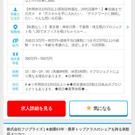
などITの仕事に挑戦
【年間休日125日以上/原則定時退社…20代活躍中！】◆32歳まで
の方※ ＃「ITスキルを手に入れたい」「デスクワークに挑戦し
対象と
たい」そんな想いを応援♪
なる方
【転勤なし！】 東京都・神奈川県・千葉県・埼玉県のプロジェク
ト先 ＼3Dでオフィスを覗けちゃうルー…
勤務地
月給21.5万円～80万円+資格手当(1種類につき月1万円以上)※経
験・スキル・年齢を考慮の上、決定します。※試用期…
給与
300万円～500万円
初年度
年収
10：00～19：00（実働8時間、休憩1時間）※プロジェクトによ
勤務
時間
り異なる場合があります。★仕事時間…
# ★☆年間休日125日以上☆★◆完全週休2日制土日休みのプロジ
休日
休暇
ェクトもあります。◆祝日◆夏季休暇◆…
求人詳細を見る
気になる
株式会社フジプライズ | ★創業63年・業界トップクラスのシェアを誇る表彰
品メーカー