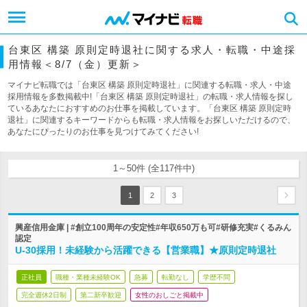
台東区 構築 原則定時退社に関する求人・転職・中途採
用情報＜8/7（金）更新＞
マイナビ転職では「台東区 構築 原則定時退社」に関連する転職・求人・中途
採用情報を多数掲載中!「台東区 構築 原則定時退社」の転職・求人情報を探し
ているあなたにおすすめのお仕事を掲載しています。「台東区 構築 原則定時
退社」に関連するキーワードからも転職・求人情報をお探しいただけるので、
あなたにぴったりのお仕事を見つけてみてください!
1～50件 (全117件中)
1
2
3
興産信用金庫 | #創立100周年の安定性#年収650万も可#研修充実#くるみん
認定
U-30採用！未経験から活躍できる【営業職】★原則定時退社
正社員
職種・業種未経験OK
急募
転勤なし
学歴不問
完全週休2日制
第二新卒歓迎
女性のおしごと掲載中