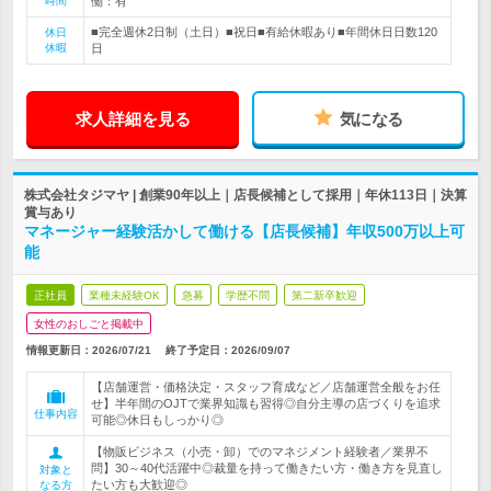
時間
働：有
■完全週休2日制（土日）■祝日■有給休暇あり■年間休日日数120
休日
休暇
日
求人詳細を見る
気になる
株式会社タジマヤ | 創業90年以上｜店長候補として採用｜年休113日｜決算
賞与あり
マネージャー経験活かして働ける【店長候補】年収500万以上可
能
正社員
業種未経験OK
急募
学歴不問
第二新卒歓迎
女性のおしごと掲載中
情報更新日：2026/07/21
終了予定日：
2026/09/07
【店舗運営・価格決定・スタッフ育成など／店舗運営全般をお任
せ】半年間のOJTで業界知識も習得◎自分主導の店づくりを追求
仕事内容
可能◎休日もしっかり◎
【物販ビジネス（小売・卸）でのマネジメント経験者／業界不
問】30～40代活躍中◎裁量を持って働きたい方・働き方を見直し
対象と
たい方も大歓迎◎
なる方