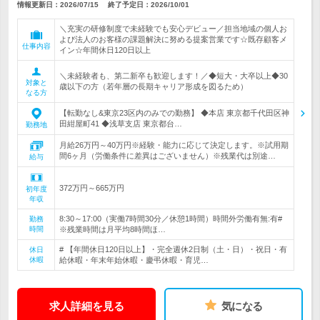
情報更新日：2026/07/15
終了予定日：
2026/10/01
＼充実の研修制度で未経験でも安心デビュー／担当地域の個人お
よび法人のお客様の課題解決に努める提案営業です☆既存顧客メ
仕事内容
イン☆年間休日120日以上
＼未経験者も、第二新卒も歓迎します！／◆短大・大卒以上◆30
対象と
歳以下の方（若年層の長期キャリア形成を図るため）
なる方
【転勤なし&東京23区内のみでの勤務】 ◆本店 東京都千代田区神
田紺屋町41 ◆浅草支店 東京都台…
勤務地
月給26万円～40万円※経験・能力に応じて決定します。※試用期
間6ヶ月（労働条件に差異はございません）※残業代は別途…
給与
372万円～665万円
初年度
年収
8:30～17:00（実働7時間30分／休憩1時間）時間外労働有無:有#
勤務
時間
※残業時間は月平均8時間ほ…
# 【年間休日120日以上】・完全週休2日制（土・日）・祝日・有
休日
休暇
給休暇・年末年始休暇・慶弔休暇・育児…
求人詳細を見る
気になる