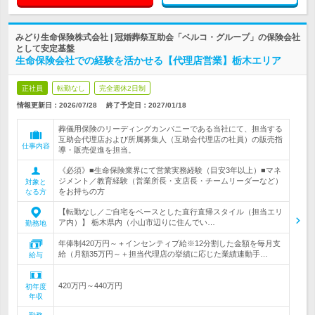
みどり生命保険株式会社 | 冠婚葬祭互助会「ベルコ・グループ」の保険会社
として安定基盤
生命保険会社での経験を活かせる【代理店営業】栃木エリア
正社員
転勤なし
完全週休2日制
情報更新日：2026/07/28
終了予定日：
2027/01/18
葬儀用保険のリーディングカンパニーである当社にて、担当する
互助会代理店および所属募集人（互助会代理店の社員）の販売指
仕事内容
導・販売促進を担当。
《必須》■生命保険業界にて営業実務経験（目安3年以上）■マネ
ジメント／教育経験（営業所長・支店長・チームリーダーなど）
対象と
をお持ちの方
なる方
【転勤なし／ご自宅をベースとした直行直帰スタイル（担当エリ
ア内）】 栃木県内（小山市辺りに住んでい…
勤務地
年俸制420万円～＋インセンティブ給※12分割した金額を毎月支
給（月額35万円～＋担当代理店の挙績に応じた業績連動手…
給与
420万円～440万円
初年度
年収