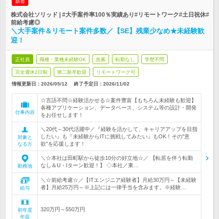
新着
株式会社ソリッド | #大手案件率100％実績あり#リモートワーク#土日祝休#
前給考慮◎
＼大手案件＆リモート案件多数／【SE】残業少なめ★未経験歓
迎！
正社員
職種・業種未経験OK
急募
転勤なし
学歴不問
完全週休2日制
第二新卒歓迎
リモートワーク可
情報更新日：2026/05/12
終了予定日：
2026/11/02
☆言語不問☆経験活かせる☆案件豊富【もちろん未経験も歓迎】
各種アプリケーション、データベース、システム等の設計・開発
仕事内容
をお任せします！
＼20代～30代活躍中／『経験を活かして、キャリアアップを目指
したい』も『未経験からITに挑戦してみたい』もOK！その"意
対象と
欲"を応援します！
なる方
＼☆本社は田町駅から徒歩10分の好立地☆／ 【転居を伴う転勤
なし＆U・Iターン歓迎！】 ◇本社／東…
勤務地
＼☆前給考慮☆／【ITエンジニア経験者】月給30万円～【未経験
者】月給25万円～※上記には一律手当を含みます。※経験…
給与
320万円～550万円
初年度
年収