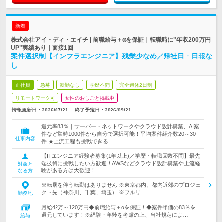
新着
株式会社アイ・ディ・エイチ | 前職給与＋αを保証｜転職時に"年収200万円
UP"実績あり｜面接1回
案件選択制【インフラエンジニア】残業少なめ／帰社日・日報な
し
正社員
急募
転勤なし
学歴不問
完全週休2日制
リモートワーク可
女性のおしごと掲載中
情報更新日：2026/07/21
終了予定日：
2026/09/21
還元率83％｜サーバー・ネットワークやクラウド設計構築、AI案
件など常時1000件から自分で選択可能！平均案件紹介数20～30
仕事内容
件 ★上流工程も挑戦できる
【ITエンジニア経験者募集(1年以上)／学歴・転職回数不問】最先
端技術に挑戦したい方歓迎！AWSなどクラウド設計構築や上流経
対象と
験がある方は大歓迎！
なる方
※転居を伴う転勤はありません ※東京都内、都内近郊のプロジェ
クト先（神奈川、千葉、埼玉） ※フルリ…
勤務地
月給42万～120万円◆前職給与＋αを保証！◆案件単価の83％を
還元しています！※経験・年齢を考慮の上、当社規定によ…
給与