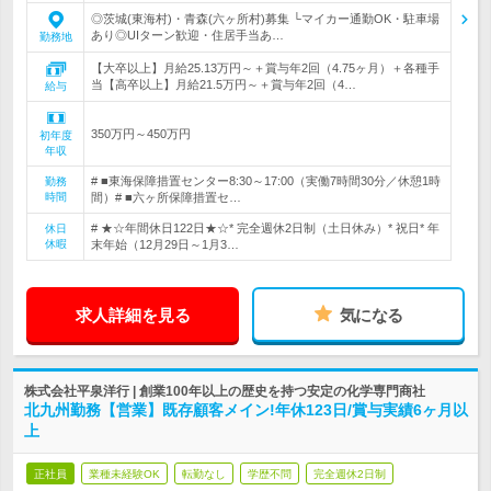
◎茨城(東海村)・青森(六ヶ所村)募集 └マイカー通勤OK・駐車場
あり◎UIターン歓迎・住居手当あ…
勤務地
【大卒以上】月給25.13万円～＋賞与年2回（4.75ヶ月）＋各種手
当【高卒以上】月給21.5万円～＋賞与年2回（4…
給与
350万円～450万円
初年度
年収
# ■東海保障措置センター8:30～17:00（実働7時間30分／休憩1時
勤務
時間
間）# ■六ヶ所保障措置セ…
# ★☆年間休日122日★☆* 完全週休2日制（土日休み）* 祝日* 年
休日
休暇
末年始（12月29日～1月3…
求人詳細を見る
気になる
株式会社平泉洋行 | 創業100年以上の歴史を持つ安定の化学専門商社
北九州勤務【営業】既存顧客メイン!年休123日/賞与実績6ヶ月以
上
正社員
業種未経験OK
転勤なし
学歴不問
完全週休2日制