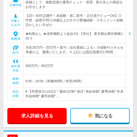
候補として、複数現場の運用チェック・管理、取引先との商談を
仕事内容
お任せします。
【20～50代活躍中！未経験・第二新卒・正社員デビューOK】◎
学歴・経歴不問◎18歳以上の方※◎警備経験・マネジメント経験
対象と
活かしたい方ぜひ
なる方
★転勤なし ★浅草橋駅より徒歩2分 【本社】 東京都台東区柳橋1-
26-3
勤務地
月給28万円～35万円＋賞与（会社業績による）※経験やスキルを
考慮の上、優遇いたします。※上記には固定残業代17時間…
給与
350万円～450万円
初年度
年収
勤務
9:00～18:00（実働8時間／休憩1時間）
時間
# 【年間休日115日】* 週休2日制* 祝日* 有給休暇* 夏季休暇* 年末
休日
休暇
年始休暇* 慶弔休暇*…
求人詳細を見る
気になる