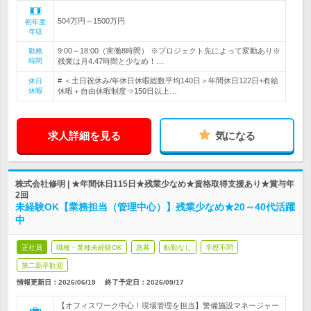
504万円～1500万円
初年度
年収
9:00～18:00（実働8時間） ※プロジェクト先によって変動あり※
勤務
時間
残業は月4.47時間と少なめ！…
# ＜土日祝休み/年休日休暇総数平均140日＞年間休日122日+有給
休日
休暇
休暇＋自由休暇制度⇒150日以上…
求人詳細を見る
気になる
株式会社修明 | ★年間休日115日★残業少なめ★資格取得支援あり★賞与年
2回
未経験OK【業務担当（管理中心）】残業少なめ★20～40代活躍
中
正社員
職種・業種未経験OK
急募
転勤なし
学歴不問
第二新卒歓迎
情報更新日：2026/06/19
終了予定日：
2026/09/17
【オフィスワーク中心！現場管理を担当】警備施設マネージャー