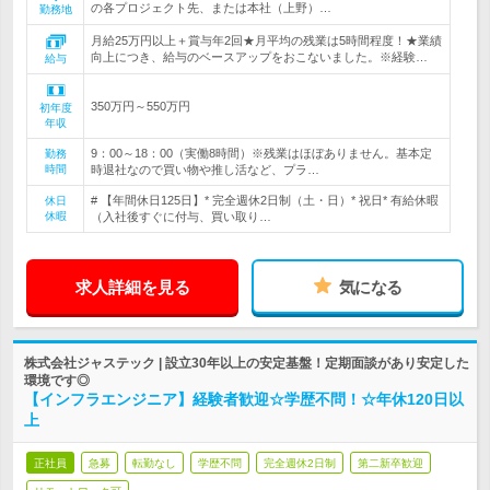
の各プロジェクト先、または本社（上野）…
勤務地
月給25万円以上＋賞与年2回★月平均の残業は5時間程度！★業績
向上につき、給与のベースアップをおこないました。※経験…
給与
350万円～550万円
初年度
年収
9：00～18：00（実働8時間）※残業はほぼありません。基本定
勤務
時間
時退社なので買い物や推し活など、プラ…
# 【年間休日125日】* 完全週休2日制（土・日）* 祝日* 有給休暇
休日
休暇
（入社後すぐに付与、買い取り…
求人詳細を見る
気になる
株式会社ジャステック | 設立30年以上の安定基盤！定期面談があり安定した
環境です◎
【インフラエンジニア】経験者歓迎☆学歴不問！☆年休120日以
上
正社員
急募
転勤なし
学歴不問
完全週休2日制
第二新卒歓迎