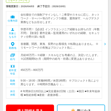
リモートワーク可
情報更新日：2026/04/03
終了予定日：
2026/10/01
会社都合での強制アサインなし！ご希望やスキルに応じ、ネット
ワーク・サーバー等のITインフラ構築、運用保守、ヘルプデスク
仕事内容
業務などをお任せします。
学歴不問！【必須】インフラエンジニア経験をお持ちの方（年数
不問）【歓迎】要件定義～監視運用のいずれかの経験、セキュリ
対象と
ティ分野の深い知見
なる方
首都圏、関西、東海、長野のお客様先 ※転勤はありません。 ※
リモートワークの有無はプロジェクト先に…
勤務地
月給40万円～※経験・スキルなどを考慮の上、決定いたします。
※試用期間6か月（期間中の給与・待遇に変更はありません）
給与
450万円～800万円
初年度
年収
9:00～18:00（実働8時間／休憩1時間） ※プロジェクト先により
勤務
時間
異なります。※時間外労働あり（…
# 年間休日120日以上■完全週休2日制（土日）■祝日 ■年末年始休
休日
休暇
暇 ■有給休暇 ■産前・産後休暇…
求人詳細を見る
気になる