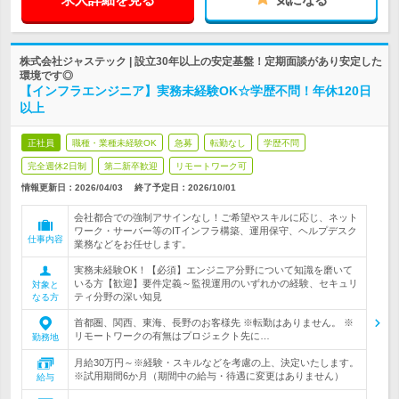
株式会社ジャステック | 設立30年以上の安定基盤！定期面談があり安定した
環境です◎
【インフラエンジニア】実務未経験OK☆学歴不問！年休120日
以上
正社員
職種・業種未経験OK
急募
転勤なし
学歴不問
完全週休2日制
第二新卒歓迎
リモートワーク可
情報更新日：2026/04/03
終了予定日：
2026/10/01
会社都合での強制アサインなし！ご希望やスキルに応じ、ネット
ワーク・サーバー等のITインフラ構築、運用保守、ヘルプデスク
仕事内容
業務などをお任せします。
実務未経験OK！【必須】エンジニア分野について知識を磨いて
いる方【歓迎】要件定義～監視運用のいずれかの経験、セキュリ
対象と
ティ分野の深い知見
なる方
首都圏、関西、東海、長野のお客様先 ※転勤はありません。 ※
リモートワークの有無はプロジェクト先に…
勤務地
月給30万円～※経験・スキルなどを考慮の上、決定いたします。
※試用期間6か月（期間中の給与・待遇に変更はありません）
給与