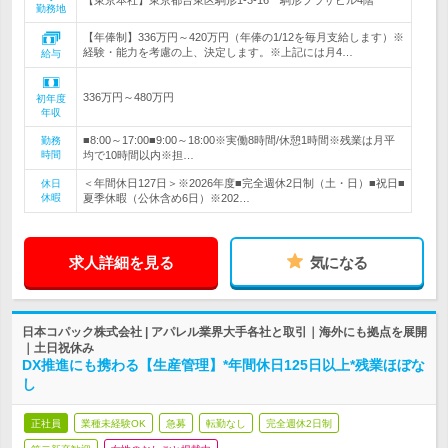
勤務地
【年俸制】336万円～420万円（年俸の1/12を毎月支給します）※
経験・能力を考慮の上、決定します。※上記には月4…
給与
336万円～480万円
初年度
年収
■8:00～17:00■9:00～18:00※実働8時間/休憩1時間※残業は月平
勤務
時間
均で10時間以内※担…
＜年間休日127日＞※2026年度■完全週休2日制（土・日）■祝日■
休日
休暇
夏季休暇（公休含め6日）※202…
求人詳細を見る
気になる
日本コパック株式会社 | アパレル業界大手各社と取引｜海外にも拠点を展開
｜土日祝休み
DX推進にも携わる【生産管理】*年間休日125日以上*残業ほぼな
し
正社員
業種未経験OK
急募
転勤なし
完全週休2日制