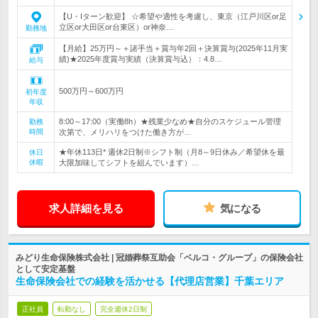
【U・Iターン歓迎】 ☆希望や適性を考慮し、東京（江戸川区or足
立区or大田区or台東区）or神奈…
勤務地
【月給】25万円～＋諸手当＋賞与年2回＋決算賞与(2025年11月実
績)★2025年度賞与実績（決算賞与込）：4.8…
給与
500万円～600万円
初年度
年収
8:00～17:00（実働8h）★残業少なめ★自分のスケジュール管理
勤務
時間
次第で、メリハリをつけた働き方が…
★年休113日* 週休2日制※シフト制（月8～9日休み／希望休を最
休日
休暇
大限加味してシフトを組んでいます）…
求人詳細を見る
気になる
みどり生命保険株式会社 | 冠婚葬祭互助会「ベルコ・グループ」の保険会社
として安定基盤
生命保険会社での経験を活かせる【代理店営業】千葉エリア
正社員
転勤なし
完全週休2日制