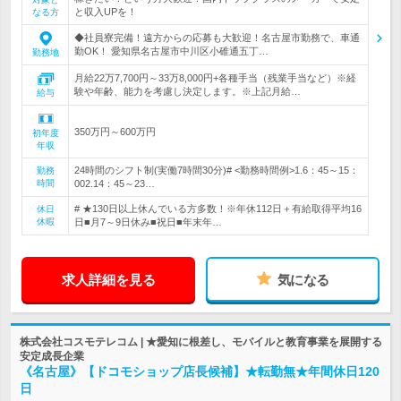
と収入UPを！
なる方
◆社員寮完備！遠方からの応募も大歓迎！名古屋市勤務で、車通
勤OK！ 愛知県名古屋市中川区小碓通五丁…
勤務地
月給22万7,700円～33万8,000円+各種手当（残業手当など）※経
験や年齢、能力を考慮し決定します。※上記月給…
給与
350万円～600万円
初年度
年収
24時間のシフト制(実働7時間30分)# <勤務時間例>1.6：45～15：
勤務
時間
002.14：45～23…
# ★130日以上休んでいる方多数！※年休112日＋有給取得平均16
休日
休暇
日■月7～9日休み■祝日■年末年…
求人詳細を見る
気になる
株式会社コスモテレコム | ★愛知に根差し、モバイルと教育事業を展開する
安定成長企業
《名古屋》【ドコモショップ店長候補】★転勤無★年間休日120
日