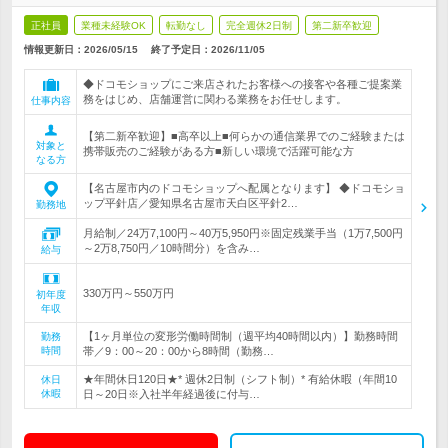
正社員
業種未経験OK
転勤なし
完全週休2日制
第二新卒歓迎
情報更新日：2026/05/15
終了予定日：
2026/11/05
◆ドコモショップにご来店されたお客様への接客や各種ご提案業
務をはじめ、店舗運営に関わる業務をお任せします。
仕事内容
【第二新卒歓迎】■高卒以上■何らかの通信業界でのご経験または
対象と
携帯販売のご経験がある方■新しい環境で活躍可能な方
なる方
【名古屋市内のドコモショップへ配属となります】 ◆ドコモショ
ップ平針店／愛知県名古屋市天白区平針2…
勤務地
月給制／24万7,100円～40万5,950円※固定残業手当（1万7,500円
～2万8,750円／10時間分）を含み…
給与
330万円～550万円
初年度
年収
【1ヶ月単位の変形労働時間制（週平均40時間以内）】勤務時間
勤務
時間
帯／9：00～20：00から8時間（勤務…
★年間休日120日★* 週休2日制（シフト制）* 有給休暇（年間10
休日
休暇
日～20日※入社半年経過後に付与…