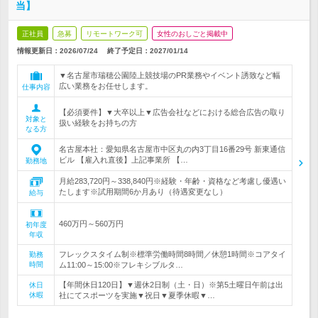
当】
正社員
急募
リモートワーク可
女性のおしごと掲載中
情報更新日：2026/07/24
終了予定日：
2027/01/14
▼名古屋市瑞穂公園陸上競技場のPR業務やイベント誘致など幅
広い業務をお任せします。
仕事内容
【必須要件】▼大卒以上▼広告会社などにおける総合広告の取り
対象と
扱い経験をお持ちの方
なる方
名古屋本社：愛知県名古屋市中区丸の内3丁目16番29号 新東通信
ビル 【雇入れ直後】上記事業所 【…
勤務地
月給283,720円～338,840円※経験・年齢・資格など考慮し優遇い
たします※試用期間6か月あり（待遇変更なし）
給与
460万円～560万円
初年度
年収
フレックスタイム制※標準労働時間8時間／休憩1時間※コアタイ
勤務
時間
ム11:00～15:00※フレキシブルタ…
【年間休日120日】▼週休2日制（土・日）※第5土曜日午前は出
休日
休暇
社にてスポーツを実施▼祝日▼夏季休暇▼…