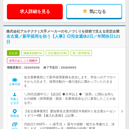
求人詳細を見る
気になる
株式会社アルテクナ | 大手メーカーのモノづくりを技術で支える安定企業
名古屋／新卒採用を担う【人事】◎完全週休2日／年間休日121
日
正社員
職種未経験OK
完全週休2日制
第二新卒歓迎
女性のおしごと掲載中
情報更新日：2026/03/06
終了予定日：
2026/09/03
名古屋事業所にて新卒採用業務を担当します。学生へのアプロー
チから入社まで、採用活動の一連の流れに携わっていただきま
仕事内容
す。
＼20代活躍中◎／【必須】◆大卒以上 ◆「採用」に関わる何ら
かの経験（採用面接・面談・先輩座談会などに参加したことがあ
対象と
る方）
なる方
【名古屋事業所】 愛知県名古屋市西区牛島町6-1 名古屋ルーセン
トタワー4階 【雇入れ直後】上記事…
勤務地
月給217,000円～ ＋ 諸手当 ＋ 賞与※経験・能力を考慮の上、決
定します。※試用期間3ヶ月（期間中の待遇に変更…
給与