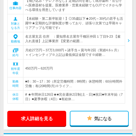
【飛び込み・テレアポなし】定期訪問を通して既存歯科・官公庁
へ医療器材を提案。医療業界・営業未経験でもOJTでイチから学
仕事内容
べる環境を用意しています
【未経験・第二新卒歓迎！】◎35歳以下★20代～30代の若手も活
躍中★定期的な評価制度が整っており、頑張り次第では早期キャ
対象と
リアアップも可能です♪
なる方
名古屋支店 住所 ：愛知県名古屋市千種区仲田１丁目9-23 【雇
入れ直後】上記事業所 【変更の範囲…
勤務地
月給27万円～37万3,000円＋諸手当＋賞与年2回（実績4.6ヶ月）
＋インセンティブ※上記は最低保証金額です※経験…
給与
450万円～620万円
初年度
年収
■8：30～17：30（所定労働時間：8時間）休憩時間：60分時間外
勤務
時間
労働：有(20時間/月)※ライフ…
# ★年間休日126日★■完全週休2日制(土・日)■祝日■年末年始（7
休日
休暇
日）■夏季休暇（4日）■有給休…
求人詳細を見る
気になる