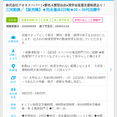
株式会社アオキスーパー | ●髪色＆髪型自由●奨学金返還支援制度あり！
三河勤務／【販売職】★完全週休2日制★20～30代活躍中
正社員
業種未経験OK
急募
第二新卒歓迎
女性のおしごと掲載中
情報更新日：2026/05/29
終了予定日：
2026/11/19
店舗スタッフとして発注・陳列・接客・調理や加工をお任せいた
します。仕入れや相場管理等の数値管理も担当していただきま
仕事内容
す。
《 経験者歓迎！ 》【必須】スーパーの食品部門でのご経験 ★髪
対象と
色/髪型/アクセサリーなどオシャレをして自分らしく働けます
なる方
転勤はございますが、転居を伴わない範囲となります。 ※目安：
通勤時間片道1時間以内 《 三河エリア…
勤務地
《1》大卒以上／月給250,000円～《2》上記以外／月給220,000円
～※あなたの年齢・能力・経験を考慮し決定し…
給与
390万円～540万円
初年度
年収
# シフト制所定労働時間：8時間休憩時間：90分時間外労働有
勤務
時間
無：有【 農産部門 】◆7：00～16：…
◆年間休日：107日◆休日：完全週休2日制（シフト制）◆休暇：
休日