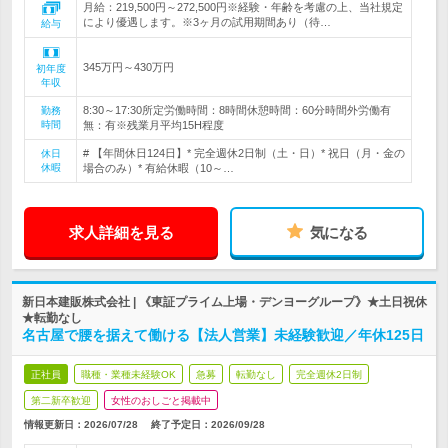
月給：219,500円～272,500円※経験・年齢を考慮の上、当社規定
により優遇します。※3ヶ月の試用期間あり（待…
給与
345万円～430万円
初年度
年収
8:30～17:30所定労働時間：8時間休憩時間：60分時間外労働有
勤務
時間
無：有※残業月平均15H程度
# 【年間休日124日】* 完全週休2日制（土・日）* 祝日（月・金の
休日
休暇
場合のみ）* 有給休暇（10～…
求人詳細を見る
気になる
新日本建販株式会社 | 《東証プライム上場・デンヨーグループ》★土日祝休
★転勤なし
名古屋で腰を据えて働ける【法人営業】未経験歓迎／年休125日
正社員
職種・業種未経験OK
急募
転勤なし
完全週休2日制
第二新卒歓迎
女性のおしごと掲載中
情報更新日：2026/07/28
終了予定日：
2026/09/28