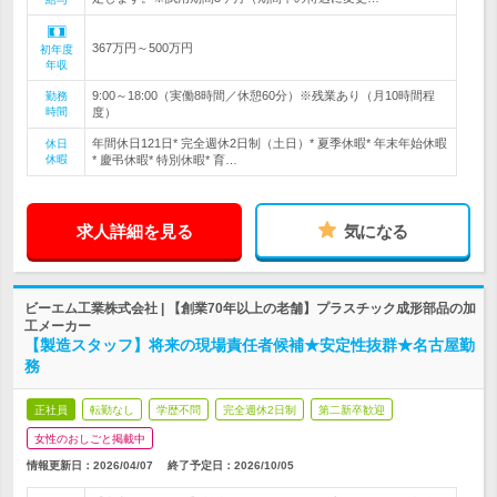
367万円～500万円
初年度
年収
9:00～18:00（実働8時間／休憩60分）※残業あり（月10時間程
勤務
時間
度）
年間休日121日* 完全週休2日制（土日）* 夏季休暇* 年末年始休暇
休日
休暇
* 慶弔休暇* 特別休暇* 育…
求人詳細を見る
気になる
ビーエム工業株式会社 | 【創業70年以上の老舗】プラスチック成形部品の加
工メーカー
【製造スタッフ】将来の現場責任者候補★安定性抜群★名古屋勤
務
正社員
転勤なし
学歴不問
完全週休2日制
第二新卒歓迎
女性のおしごと掲載中
情報更新日：2026/04/07
終了予定日：
2026/10/05