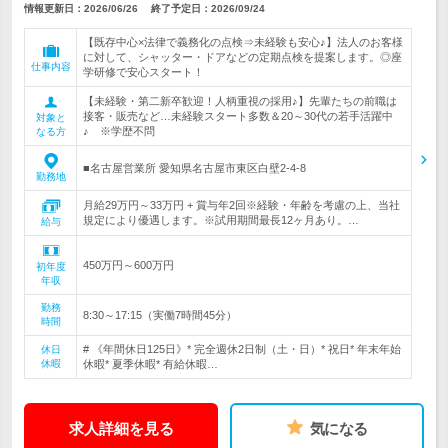
情報更新日：2026/06/26
終了予定日：
2026/09/24
【既存中心×法律で義務化の点検⇒未経験も安心♪】法人のお客様
に対して、シャッター・ドアなどの定期点検を提案します。◎座
仕事内容
学研修で安心スタート！
【未経験・第二新卒歓迎！人柄重視の採用♪】先輩たちの前職は
接客・販売など…未経験スタート多数＆20～30代の若手活躍中
対象と
♪ ※学歴不問
なる方
■名古屋営業所 愛知県名古屋市東区白壁2-4-8
勤務地
月給29万円～33万円 + 賞与年2回※経験・年齢を考慮の上、当社
規定により優遇します。※試用期間最長12ヶ月あり。…
給与
450万円～600万円
初年度
年収
勤務
8:30～17:15（実働7時間45分）
時間
# 《年間休日125日》* 完全週休2日制（土・日）* 祝日* 年末年始
休日
休暇
休暇* 夏季休暇* 有給休暇…
求人詳細を見る
気になる