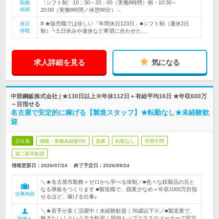
〈シフト制〉10：30～20：00（実働8時間）例・10:30～
勤務
時間
20:00（実働8時間／休憩90分）…
# ★販売職では珍しい「年間休日123日」■シフト制（週休2日
休日
休暇
制）└土日休みや連休など希望に合わせた…
求人詳細を見る
気になる
中部鋼鈑株式会社 | ★130日以上※年休112日＋有給平均16日 ★年収600万
～目指せる
名古屋で安定的に稼げる【製造スタッフ】★転勤なし★未経験歓
迎
正社員
職種・業種未経験OK
急募
転勤なし
学歴不問
第二新卒歓迎
情報更新日：2026/07/24
終了予定日：
2026/09/24
＼★名古屋市勤務＋ゼロから学べる体制／■色々な鉄製品の元と
なる厚板をつくります ■製造職で、残業少なめ＋年収1000万目指
仕事内容
せるほど、稼げる仕事♪
＼★若手が多く活躍中！未経験歓迎｜35歳以下※／■製造業で、
稼ぎたい！という方大歓迎！国内トップクラスのメーカーで安定
対象と