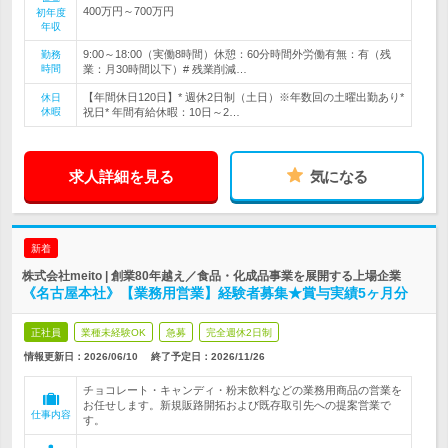
400万円～700万円
初年度
年収
9:00～18:00（実働8時間）休憩：60分時間外労働有無：有（残
勤務
時間
業：月30時間以下）# 残業削減…
【年間休日120日】* 週休2日制（土日）※年数回の土曜出勤あり*
休日
休暇
祝日* 年間有給休暇：10日～2…
求人詳細を見る
気になる
新着
株式会社meito | 創業80年越え／食品・化成品事業を展開する上場企業
《名古屋本社》【業務用営業】経験者募集★賞与実績5ヶ月分
正社員
業種未経験OK
急募
完全週休2日制
情報更新日：2026/06/10
終了予定日：
2026/11/26
チョコレート・キャンディ・粉末飲料などの業務用商品の営業を
お任せします。新規販路開拓および既存取引先への提案営業で
仕事内容
す。