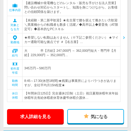
【建設機械や発電機などのレンタル・販売を手がける法人営業】
問い合わせ対応からスタートし、知識を身につけながら、お客様
仕事内容
との信頼関係を築けます。
【未経験・第二新卒歓迎】★名古屋で腰を据えて働きたい方歓迎
＼異業種からの転職者も数多く活躍／◆高卒以上◆要普免（AT限
対象と
定可）◆基本的なPCスキル
なる方
★希望しない転勤はありません（※下記ご参照ください） ★マイ
カー通勤可能な拠点です ＃【名古屋】…
勤務地
大 卒【月給】247,000円 ～ 362,000円短大・専門卒【月
給】229,000円 ～ 352,000円…
給与
345万円～580万円
初年度
年収
8:45～17:30(休憩1時間)★残業は事業所によりバラつきがありま
勤務
時間
すが、全社平均月15h程度★
【年間休日125日】完全週休2日制（土日）祝日夏期休暇年末年始
休日
休暇
休暇年次有給休暇産休育休慶弔休暇介護休…
求人詳細を見る
気になる