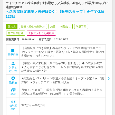
ウォッチニアン株式会社 | ★転勤なし／入社祝い金あり／残業月10h以内／
連休取得OK
＜名古屋限定募集＞未経験OK！【販売スタッフ】★年間休日
123日
正社員
職種・業種未経験OK
急募
転勤なし
学歴不問
第二新卒歓迎
女性のおしごと掲載中
情報更新日：2026/08/04
終了予定日：
2026/12/07
【店舗拡大につき増員】有名海外ブランドの高級時計/高級バッ
グ/ジュエリーなどの販売・買取を担当＊購入＆買取意欲の高いお
仕事内容
客様だから接客しやすい♪
【学歴不問／未経験・第二新卒OK／社割あり】◆35歳以下の方
★人と話すことが好きな方、トレンドに敏感な方は大歓迎 ★9割
対象と
の先輩が未経験入社
なる方
★転勤なし／I・Uターン歓迎／今後も続々オープン予定！★ 〈愛
知県〉 ■ウォッチニアン名古屋大須店…
勤務地
月給：275,000円～+賞与年2回※経験やスキルを考慮の上決定※
上記には月20時間分（36,903円～）の固定残業…
給与
377万円～620万円
初年度
年収