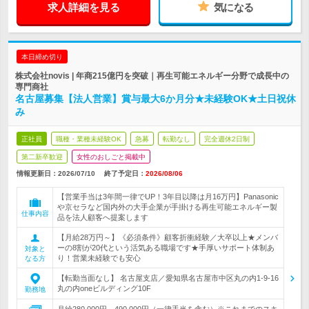
求人詳細を見る
気になる
本日締め切り
株式会社novis | 年商215億円を突破｜再生可能エネルギー分野で成長中の
専門商社
名古屋募集【法人営業】賞与最大6か月分★未経験OK★土日祝休
み
正社員
職種・業種未経験OK
急募
転勤なし
完全週休2日制
第二新卒歓迎
女性のおしごと掲載中
情報更新日：2026/07/10
終了予定日：
2026/08/06
【営業手当は3年間一律でUP！3年目以降は月16万円】Panasonic
や京セラなど国内外の大手企業が手掛ける再生可能エネルギー製
仕事内容
品を法人顧客へ提案します
【月給28万円～】《必須条件》顧客折衝経験／大卒以上★メンバ
ーの8割が20代という活気ある職場です★手厚いサポート体制あ
対象と
り！営業未経験でも安心
なる方
【転勤当面なし】 名古屋支店／愛知県名古屋市中区丸の内1-9-16
丸の内oneビルディング10F
勤務地