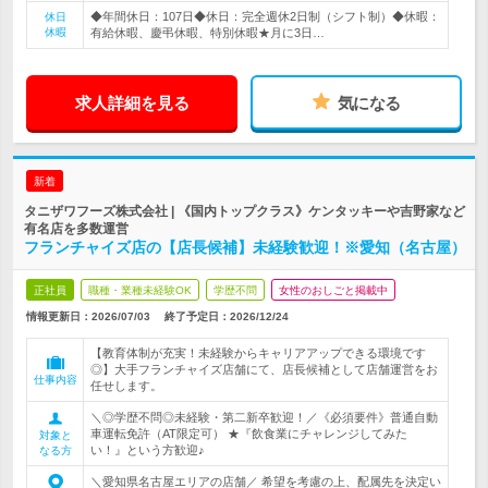
◆年間休日：107日◆休日：完全週休2日制（シフト制）◆休暇：
休日
休暇
有給休暇、慶弔休暇、特別休暇★月に3日…
求人詳細を見る
気になる
新着
タニザワフーズ株式会社 | 《国内トップクラス》ケンタッキーや吉野家など
有名店を多数運営
フランチャイズ店の【店長候補】未経験歓迎！※愛知（名古屋）
正社員
職種・業種未経験OK
学歴不問
女性のおしごと掲載中
情報更新日：2026/07/03
終了予定日：
2026/12/24
【教育体制が充実！未経験からキャリアアップできる環境です
◎】大手フランチャイズ店舗にて、店長候補として店舗運営をお
仕事内容
任せします。
＼◎学歴不問◎未経験・第二新卒歓迎！／《必須要件》普通自動
車運転免許（AT限定可） ★『飲食業にチャレンジしてみた
対象と
い！』という方歓迎♪
なる方
＼愛知県名古屋エリアの店舗／ 希望を考慮の上、配属先を決定い