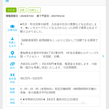
用
正社員
急募
転勤なし
情報更新日：2026/07/24
終了予定日：
2027/01/14
■月次・年次決算や経理、入出金や仕分け業務などをお任せしま
す。■レンタカーブランド立上げからたった20年で業界上位まで
仕事内容
駆け上がりました。
【経験者採用】経理経験をしっかりと活かして活躍できる環境で
対象と
す。
なる方
愛知県名古屋市中区錦1丁目7番34号 HF名古屋錦ビルディング3
階 ＜アクセス＞ 「伏見駅」10番…
勤務地
月給231,110円 ～ 332,630円★別途、報奨金を支給します。※経
験・能力を考慮し決定いたします。※試用期間…
給与
391万円～510万円
初年度
年収
9：00～18：00（休憩60分）所定労働時間：8時間時間外労働の
勤務
時間
有無：有※残業月平均21時間
# ★年間休日120日★【休日】週休2日(土日)祝日
休日
休暇
◇…………………………………………………………◇…