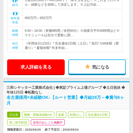
月給280,000円～490,000円（一律手当を含む）※これまでのスキ
ル・経験などを加味して決定します。※上記月給…
給与
400万円～650万円
初年度
年収
9:00～18:00（実働8時間／休憩60分）※残業月平均30時間ほど※
勤務
時間
スケジュールは自分で柔軟に調…
《年間休日123日》* 完全週休2日制（土日）* 祝日* GW休暇（暦
休日
休暇
通り）* 夏期休暇* 年末年始…
求人詳細を見る
気になる
三和シヤッター工業株式会社 | ◆東証プライム上場グループ ◆土日祝休 ◆
年休125日 ◆転勤なし
名古屋採用×未経験OK♪【ルート営業】◆月給29万～◆賞与6ヶ
月
正社員
職種・業種未経験OK
急募
転勤なし
完全週休2日制
第二新卒歓迎
女性のおしごと掲載中
情報更新日：2026/06/26
終了予定日：
2026/09/24