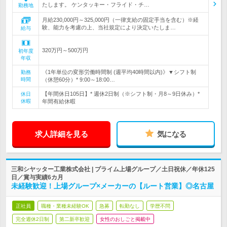
たします。 ケンタッキー・フライド・チ…
勤務地
月給230,000円～325,000円（一律支給の固定手当を含む）※経
験、能力を考慮の上、当社規定により決定いたしま…
給与
320万円～500万円
初年度
年収
《1年単位の変形労働時間制 (週平均40時間以内)》▼シフト制
勤務
時間
（休憩60分）* 9:00～18:00…
【年間休日105日】* 週休2日制（※シフト制・月8～9日休み）*
休日
休暇
年間有給休暇
求人詳細を見る
気になる
三和シヤッター工業株式会社 | プライム上場グループ／土日祝休／年休125
日／賞与実績6カ月
未経験歓迎！上場グループ×メーカーの【ルート営業】◎名古屋
正社員
職種・業種未経験OK
急募
転勤なし
学歴不問
完全週休2日制
第二新卒歓迎
女性のおしごと掲載中