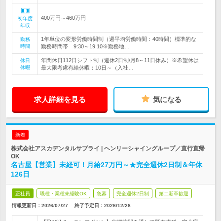
400万円～460万円
初年度
年収
1年単位の変形労働時間制（週平均労働時間：40時間）標準的な
勤務
時間
勤務時間帯 9:30～19:10※勤務地…
年間休日112日シフト制（週休2日制/月8～11日休み）※希望休は
休日
休暇
最大限考慮有給休暇：10日～（入社…
求人詳細を見る
気になる
新着
株式会社アスカデンタルサプライ | ヘンリーシャイングループ／直行直帰
OK
名古屋【営業】未経可！月給27万円～★完全週休2日制＆年休
126日
正社員
職種・業種未経験OK
急募
完全週休2日制
第二新卒歓迎
情報更新日：2026/07/27
終了予定日：
2026/12/28