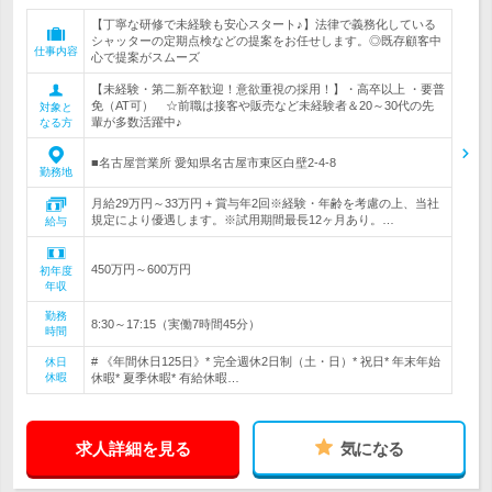
【丁寧な研修で未経験も安心スタート♪】法律で義務化している
シャッターの定期点検などの提案をお任せします。◎既存顧客中
仕事内容
心で提案がスムーズ
【未経験・第二新卒歓迎！意欲重視の採用！】・高卒以上 ・要普
免（AT可） ☆前職は接客や販売など未経験者＆20～30代の先
対象と
輩が多数活躍中♪
なる方
■名古屋営業所 愛知県名古屋市東区白壁2-4-8
勤務地
月給29万円～33万円 + 賞与年2回※経験・年齢を考慮の上、当社
規定により優遇します。※試用期間最長12ヶ月あり。…
給与
450万円～600万円
初年度
年収
勤務
8:30～17:15（実働7時間45分）
時間
# 《年間休日125日》* 完全週休2日制（土・日）* 祝日* 年末年始
休日
休暇
休暇* 夏季休暇* 有給休暇…
求人詳細を見る
気になる