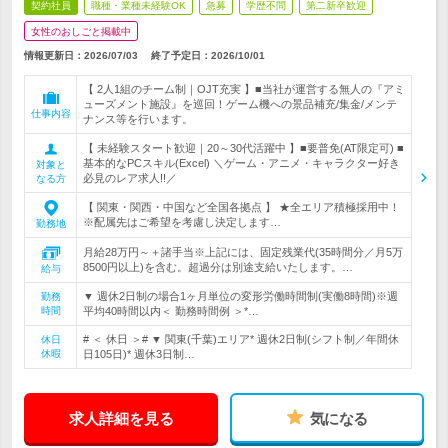
契約社員
職種・業種未経験OK
急募
学歴不問
第二新卒歓迎
女性のおしごと掲載中
情報更新日：2026/07/03
終了予定日：
2026/10/01
【 2人1組のチーム制｜OJT充実 】■当社が運営する無人の『アミ
ューズメント施設』を巡回！ゲーム機への景品補充/集金/メンテ
仕事内容
ナンス等を行います。
【 未経験スタート歓迎｜20～30代活躍中 】■要普免(AT限定可) ■
基本的なPCスキル(Excel) ＼ゲーム・アニメ・キャラクター好き
対象と
必見のレア求人!!／
なる方
【 関東・関西・中国など全国各拠点 】 ★全エリア積極採用中！
※配属先はご希望を考慮し決定します…
勤務地
月給28万円～＋諸手当※上記には、固定残業代(35時間分／月5万
8500円以上)を含む。超過分は別途支給いたします。…
給与
▼ 週休2日制の場合1ヶ月単位の変形労働時間制(実働8時間)※週
勤務
時間
平均40時間以内＜ 勤務時間例 ＞*…
# ＜ 休日 ＞# ▼ 関東(千葉)エリア* 週休2日制(シフト制／年間休
休日
休暇
日105日)* 週休3日制…
求人詳細を見る
気になる