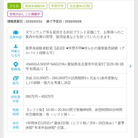
正社員
業種未経験OK
学歴不問
完全週休2日制
女性のおしごと掲載中
情報更新日：2026/03/31
終了予定日：
2026/09/28
ダウンウェア等を提供する自社ブランド店舗にて、お客様へのご
案内や在庫の管理、販売促進などを担っていただきます。
仕事内容
業界未経験者歓迎【必須】■学歴不問■何らかの接客販売経験（ア
対象と
ルバイト経験も可）
なる方
<NANGA SHOP NAGOYA> 愛知県名古屋市中区栄3丁目25‐39 1B
号 転勤あり 【…
勤務地
月給 210,000円～250,000円※試用期間3ヶ月あり(条件変動な
し)※経験・能力を考慮し決定
給与
380万円～450万円
初年度
年収
【シフト制】10:30～20:30の間で実働8時間、休憩時間60分時間
勤務
時間
外労働有無：有 ＜シフト例＞ …
<年間休日125日>* 週休2日制（シフト制／月9～10日休み）* 夏季
休日
休暇
休暇* 年末年始休暇* 介護…