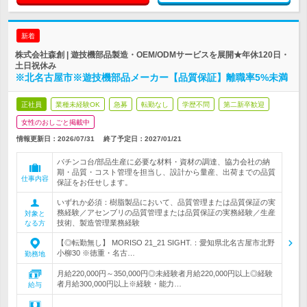
新着
株式会社森創 | 遊技機部品製造・OEM/ODMサービスを展開★年休120日・
土日祝休み
※北名古屋市※遊技機部品メーカー【品質保証】離職率5%未満
正社員
業種未経験OK
急募
転勤なし
学歴不問
第二新卒歓迎
女性のおしごと掲載中
情報更新日：2026/07/31
終了予定日：
2027/01/21
パチンコ台/部品生産に必要な材料・資材の調達、協力会社の納
期・品質・コスト管理を担当し、設計から量産、出荷までの品質
仕事内容
保証をお任せします。
いずれか必須：樹脂製品において、品質管理または品質保証の実
務経験／アセンブリの品質管理または品質保証の実務経験／生産
対象と
技術、製造管理業務経験
なる方
【◎転勤無し】 MORISO 21_21 SIGHT.：愛知県北名古屋市北野
小柳30 ※徳重・名古…
勤務地
月給220,000円～350,000円◎未経験者月給220,000円以上◎経験
者月給300,000円以上※経験・能力…
給与