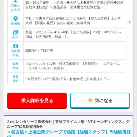
20～30代活躍中！＜必須＞◆大卒以上◆業務用営業の経験◆普通
対象と
自動車運転免許 ＼食品業界・業務用営業経験歓迎！／
なる方
本社／名古屋市西区笹塚町二丁目41番地 【雇入れ直後】上記事
業所 【変更の範囲】会社の定める各事業所
勤務地
月給：282,190円～414,240円【モデル月収】23歳：282,190円～
26歳：306,790円～30歳：3…
給与
558万円～789万円
初年度
年収
フレックスタイム制（標準労働時間：1日8時間） コアタイム
勤務
時間
：10:00 ～ 15:00（休憩12…
休日
* 年間休日124日* 週休2日制* 有給休暇（初年度は10日～）
休暇
求人詳細を見る
気になる
J-netレンタリース株式会社 | 東証プライム上場「VTホールディングス」グ
ループ/伏見駅徒歩5分
＜名古屋＞上場企業グループで活躍【経理スタッフ】※経験者採