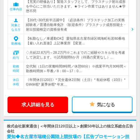
【充実の研修あり】製造スタッフとして、プラスチック射出成形
を中心にご担当いただきます。★ライン作業ではありません★学
仕事内容
歴不問
【20代~30代前半活躍中】《必須条件》プラスチック加工の実務
経験者／普通自動車免許 《歓迎条件》プラスチック成形技能士・
対象と
射出技能検定の資格保有者
なる方
【転勤なし／車通勤OK】 愛知県名古屋市緑区鳴海町杜若80番地
【雇い入れ直後】上記事業所 【変更…
勤務地
◇月給22.8万円～28.2万円※これまでのご経験やスキル等を考慮
して決定します。※試用期間6か月（待遇の変更なし）…
給与
交代制（1日の実働時間8時間／休憩60分）※残業平均月30時間＜
勤務
時間
勤務時間例＞早番／8：00～17：0…
《年間休日120日》* 完全週休2日制（土日）* 有給休暇（10日）*
休日
休暇
GW休暇* 夏季休暇* 年末…
求人詳細を見る
気になる
株式会社新東通信 | ＜年間休日120日以上＞創業50年以上の独立系総合広告
会社
愛知◆名古屋市瑞穂公園陸上競技場の【広告プロモーション担