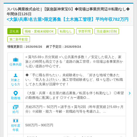
スバル興業株式会社 | 【阪急阪神東宝G】◆現場は事業所周辺※転勤なし◆
年間休日126日
<大阪/兵庫/名古屋>限定募集【土木施工管理】平均年収782万円
正社員
職種・業種未経験OK
転勤なし
学歴不問
完全週休2日制
第二新卒歓迎
情報更新日：2026/06/26
終了予定日：
2026/09/24
< 賞与5.69ヶ月分実績 >＼公共案件多数！／安定した収入と、家
族との時間も両立できる「道路の施工管理」※現場は各事業所か
仕事内容
ら近い道路が中心です。
◆「手に職を持ちたい」未経験者から、「好きな地域で働きた
い」「収入を上げたい」施工管理経験者など、様々な思いで転職
対象と
してきた先輩が活躍中です！
なる方
《大阪・兵庫・名古屋の拠点募集／転居を伴う転勤なし》 ◎希望
の勤務地に配属します ◎マイカー通勤O…
勤務地
月給25万円～ 50万円＋諸手当＋賞与2回（昨年度実績 計5.69ヶ月
分）※経験・能力・年齢・前職給与等を考慮の上、…
給与
500万円～900万円
初年度
年収