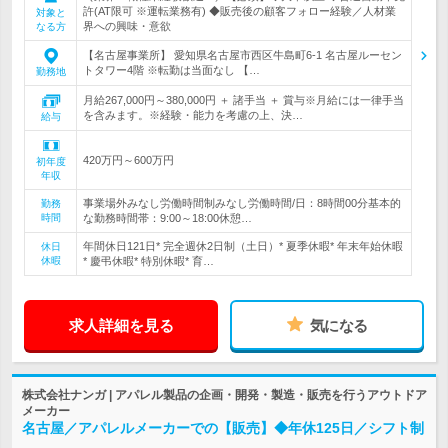
許(AT限可 ※運転業務有) ◆販売後の顧客フォロー経験／人材業
対象と
界への興味・意欲
なる方
【名古屋事業所】 愛知県名古屋市西区牛島町6-1 名古屋ルーセン
トタワー4階 ※転勤は当面なし 【…
勤務地
月給267,000円～380,000円 ＋ 諸手当 ＋ 賞与※月給には一律手当
を含みます。※経験・能力を考慮の上、決…
給与
420万円～600万円
初年度
年収
事業場外みなし労働時間制みなし労働時間/日：8時間00分基本的
勤務
時間
な勤務時間帯：9:00～18:00休憩…
年間休日121日* 完全週休2日制（土日）* 夏季休暇* 年末年始休暇
休日
休暇
* 慶弔休暇* 特別休暇* 育…
求人詳細を見る
気になる
株式会社ナンガ | アパレル製品の企画・開発・製造・販売を行うアウトドア
メーカー
名古屋／アパレルメーカーでの【販売】◆年休125日／シフト制