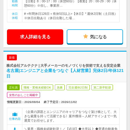
【日勤】8：00-17：00（休憩60分）【夜勤】20：00-29：00（休
勤務
時間
憩60分）※但し、事業所…
# <年間休日126日＋有休5日以上>【休日】* 週休2日制（土日祝）
休日
休暇
※休日出勤あり（休日出勤した場…
求人詳細を見る
気になる
新着
株式会社アルテクナ | 大手メーカーのモノづくりを技術で支える安定企業
名古屋|エンジニアと企業をつなぐ【人材営業】完休2日/年休121
日
正社員
職種・業種未経験OK
急募
完全週休2日制
第二新卒歓迎
女性のおしごと掲載中
情報更新日：2026/08/04
終了予定日：
2026/11/02
《企業の課題とエンジニアのキャリアをつなぐ架け橋として、大
きな裁量を持って活躍できる》案件獲得～人材アサインまで一気
仕事内容
通貫でお任せします。
＼業界・職種未経験歓迎！／【必須】◆大卒以上 ◆普通自動車免