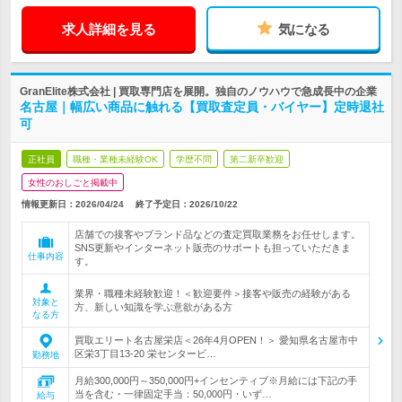
求人詳細を見る
気になる
GranElite株式会社 | 買取専門店を展開。独自のノウハウで急成長中の企業
名古屋｜幅広い商品に触れる【買取査定員・バイヤー】定時退社
可
正社員
職種・業種未経験OK
学歴不問
第二新卒歓迎
女性のおしごと掲載中
情報更新日：2026/04/24
終了予定日：
2026/10/22
店舗での接客やブランド品などの査定買取業務をお任せします。
SNS更新やインターネット販売のサポートも担っていただきま
仕事内容
す。
業界・職種未経験歓迎！＜歓迎要件＞接客や販売の経験がある
対象と
方、新しい知識を学ぶ意欲がある方
なる方
買取エリート名古屋栄店＜26年4月OPEN！＞ 愛知県名古屋市中
区栄3丁目13-20 栄センタービ…
勤務地
月給300,000円～350,000円+インセンティブ※月給には下記の手
当を含む・一律固定手当：50,000円・いず…
給与