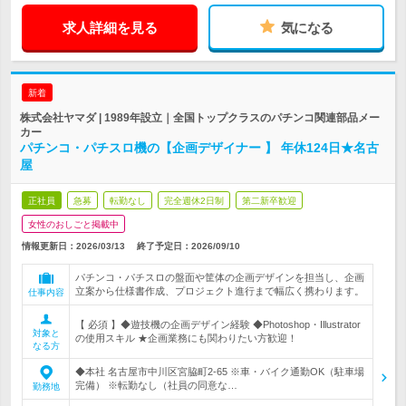
求人詳細を見る
気になる
新着
株式会社ヤマダ | 1989年設立｜全国トップクラスのパチンコ関連部品メー
カー
パチンコ・パチスロ機の【企画デザイナー 】 年休124日★名古
屋
正社員
急募
転勤なし
完全週休2日制
第二新卒歓迎
女性のおしごと掲載中
情報更新日：2026/03/13
終了予定日：
2026/09/10
パチンコ・パチスロの盤面や筐体の企画デザインを担当し、企画
立案から仕様書作成、プロジェクト進行まで幅広く携わります。
仕事内容
【 必須 】◆遊技機の企画デザイン経験 ◆Photoshop・Illustrator
対象と
の使用スキル ★企画業務にも関わりたい方歓迎！
なる方
◆本社 名古屋市中川区宮脇町2-65 ※車・バイク通勤OK（駐車場
完備） ※転勤なし（社員の同意な…
勤務地