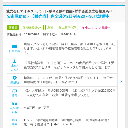
株式会社アオキスーパー | ●髪色＆髪型自由●奨学金返還支援制度あり！
名古屋勤務／【販売職】完全週休2日制★20～30代活躍中
正社員
業種未経験OK
急募
第二新卒歓迎
女性のおしごと掲載中
情報更新日：2026/06/02
終了予定日：
2026/11/19
店舗スタッフとして発注・陳列・接客・調理や加工をお任せいた
します。仕入れや相場管理等の数値管理も担当していただきま
仕事内容
す。
《 経験者歓迎！ 》【必須】スーパーの食品部門でのご経験 ★髪
対象と
色/髪型/アクセサリーなどオシャレをして自分らしく働けます
なる方
転勤はございますが、転居を伴わない範囲となります。 ※目安：
通勤時間片道1時間以内 《 名古屋エリ…
勤務地
《1》大卒以上／月給250,000円～《2》上記以外／月給220,000円
～※あなたの年齢・能力・経験を考慮し決定し…
給与
390万円～540万円
初年度
年収
# シフト制所定労働時間：8時間休憩時間：90分時間外労働有
勤務
時間
無：有【 農産部門 】◆7：00～16：…