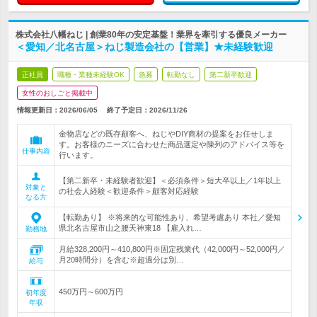
株式会社八幡ねじ | 創業80年の安定基盤！業界を牽引する優良メーカー
＜愛知／北名古屋＞ねじ製造会社の【営業】★未経験歓迎
正社員
職種・業種未経験OK
急募
転勤なし
第二新卒歓迎
女性のおしごと掲載中
情報更新日：2026/06/05
終了予定日：
2026/11/26
金物店などの既存顧客へ、ねじやDIY商材の提案をお任せしま
す。お客様のニーズに合わせた商品選定や陳列のアドバイス等を
仕事内容
行います。
【第二新卒・未経験者歓迎】＜必須条件＞短大卒以上／1年以上
対象と
の社会人経験＜歓迎条件＞顧客対応経験
なる方
【転勤あり】 ※将来的な可能性あり、希望考慮あり 本社／愛知
県北名古屋市山之腰天神東18 【雇入れ…
勤務地
月給328,200円～410,800円※固定残業代（42,000円～52,000円／
月20時間分）を含む※超過分は別…
給与
450万円～600万円
初年度
年収