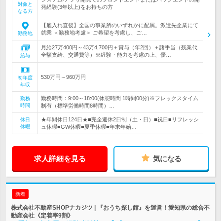
対象と
発経験(3年以上)をお持ちの方
なる方
【雇入れ直後】全国の事業所のいずれかに配属。派遣先企業にて
就業 ＜勤務地考慮＞ ご希望を考慮し、ご…
勤務地
月給27万400円～43万4,700円＋賞与（年2回）＋諸手当（残業代
全額支給、交通費等）※経験・能力を考慮の上、優…
給与
530万円～960万円
初年度
年収
勤務時間：9:00～18:00(休憩時間 1時間00分)※フレックスタイム
勤務
時間
制有（標準労働時間8時間）…
★年間休日124日★■完全週休2日制（土・日）■祝日■リフレッシ
休日
休暇
ュ休暇■GW休暇■夏季休暇■年末年始…
求人詳細を見る
気になる
新着
株式会社不動産SHOPナカジツ | 『おうち探し館』を運営！愛知県の総合不
動産会社《定着率9割》