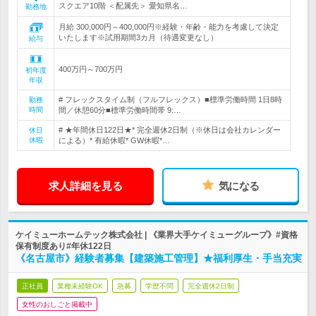
スクエア10階 ＜配属先＞ 愛知県名…
勤務地
月給 300,000円～400,000円※経験・年齢・能力を考慮して決定
いたします※試用期間3カ月（待遇変更なし）
給与
400万円～700万円
初年度
年収
# フレックスタイム制（フルフレックス）■標準労働時間 1日8時
勤務
時間
間／休憩60分■標準労働時間帯 9:…
# ★年間休日122日★* 完全週休2日制（※休日は会社カレンダー
休日
休暇
による）* 有給休暇* GW休暇*…
求人詳細を見る
気になる
ケイミューホームテック株式会社 | 《業界大手ケイミューグループ》#資格
保有制度あり#年休122日
《名古屋市》経験者募集【建築施工管理】★福利厚生・手当充実
正社員
業種未経験OK
急募
学歴不問
完全週休2日制
女性のおしごと掲載中