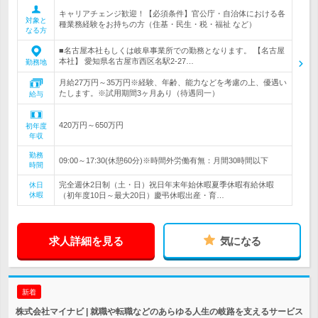
キャリアチェンジ歓迎！【必須条件】官公庁・自治体における各
対象と
種業務経験をお持ちの方（住基・民生・税・福祉 など）
なる方
■名古屋本社もしくは岐阜事業所での勤務となります。 【名古屋
本社】 愛知県名古屋市西区名駅2-27…
勤務地
月給27万円～35万円※経験、年齢、能力などを考慮の上、優遇い
たします。※試用期間3ヶ月あり（待遇同一）
給与
420万円～650万円
初年度
年収
勤務
09:00～17:30(休憩60分)※時間外労働有無：月間30時間以下
時間
完全週休2日制（土・日）祝日年末年始休暇夏季休暇有給休暇
休日
休暇
（初年度10日～最大20日）慶弔休暇出産・育…
求人詳細を見る
気になる
新着
株式会社マイナビ | 就職や転職などのあらゆる人生の岐路を支えるサービス