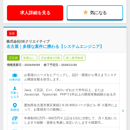
求人詳細を見る
気になる
新着
株式会社GEクリエイティブ
名古屋｜多様な案件に携わる【システムエンジニア】
正社員
転勤なし
完全週休2日制
第二新卒歓迎
情報更新日：2026/06/09
終了予定日：
2026/11/30
お客様のニーズをヒアリングし、設計・開発から導入までシステ
ム構築全般を担当します。
仕事内容
Java、C言語、C++、C#のいずれかで半年以上、または
対象と
Javascript、Typescript、PHPで1年以上の開発実務経験がある方
なる方
愛知県名古屋市東区東桜1-9-26 IKKOパーク栄ビル 3F ※案件によ
って、お客様先での勤務に…
勤務地
年俸制351万円～600万円※上記を1/12に分割して、月々支給いた
します※経験・資格を考慮し決定いたします※残業代…
給与