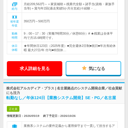
月給209,562円～＋家賃補助＋残業代全額＋諸手当(資格・家族手
当等)＋賞与年2回(過去実績5か月分支給)※経験・…
給与
350万円～500万円
初年度
年収
9：00～17：30（実働7時間30分／休憩60分）# ★残業は全体平
勤務
時間
均で月15.6時間です。
★年間休日123日（2025年度）■完全週休2日制■祝日■年次有給休
休日
休暇
暇 最大27日/年 付与■特別休…
求人詳細を見る
気になる
株式会社アルカディア・プラス | 名古屋拠点のシステム開発企業／社会貢献
にも注力
転勤なし／年休124日【業務システム開発】SE・PG／名古屋
正社員
情報更新日：2026/05/19
終了予定日：
2026/10/26
業務系システムの要件定義から運用保守まで一貫して担当するア