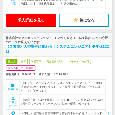
休暇
数回、土曜・祝日稼働日あり（有給休暇の…
求人詳細を見る
気になる
株式会社テクニカルエージェント | モノづくりとIT、多様化する2つの分野
のニーズに応えています
《名古屋》大型案件に携わる【システムエンジニア】◆年休122
日
正社員
急募
学歴不問
完全週休2日制
リモートワーク可
女性のおしごと掲載中
情報更新日：2026/07/21
終了予定日：
2027/01/11
《キャリアアップを応援♪》システムエンジニアとして、一般顧
客向けECサイトのクラウドリフト案件（電力系Sierプライム案
仕事内容
件）をお任せします！
【学歴不問｜経験者募集】＜必須＞◆システム開発業務での設計
対象と
経験 ◎ワークライフバランスの取れた環境で働けます！
なる方
＜本社＞ 愛知県名古屋市中村区名駅四丁目7番1号 ミッドランド