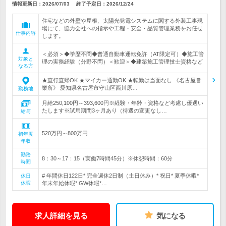
情報更新日：2026/07/03
終了予定日：
2026/12/24
住宅などの外壁や屋根、太陽光発電システムに関する外装工事現
場にて、協力会社への指示や工程・安全・品質管理業務をお任せ
仕事内容
します。
＜必須＞◆学歴不問◆普通自動車運転免許（AT限定可）◆施工管
対象と
理の実務経験（分野不問）＜歓迎＞◆建築施工管理技士資格など
なる方
★直行直帰OK ★マイカー通勤OK ★転勤は当面なし 《名古屋営
業所》 愛知県名古屋市守山区西川原…
勤務地
月給250,100円～393,600円※経験・年齢・資格など考慮し優遇い
たします※試用期間3ヶ月あり（待遇の変更なし…
給与
520万円～800万円
初年度
年収
勤務
8：30～17：15（実働7時間45分）※休憩時間：60分
時間
# 年間休日122日* 完全週休2日制（土日休み）* 祝日* 夏季休暇*
休日
休暇
年末年始休暇* GW休暇*…
求人詳細を見る
気になる