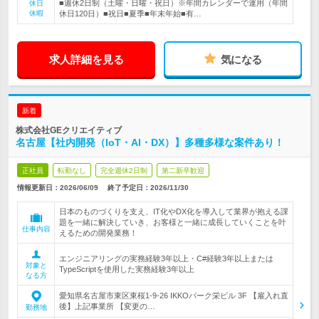
■週休2日制（土曜・日曜・祝日）※年間カレンダーで運用（年間
休日
休暇
休日120日）■祝日■夏季■年末年始■有…
求人詳細を見る
気になる
新着
株式会社GEクリエイティブ
名古屋【社内開発（IoT・AI・DX）】多種多様な案件あり！
正社員
転勤なし
完全週休2日制
第二新卒歓迎
情報更新日：2026/06/09
終了予定日：
2026/11/30
日本のものづくりを支え、IT化やDX化を導入して業界が抱える課
題を一緒に解決していき、お客様と一緒に成長していくことを叶
仕事内容
えるための開発業務！
エンジニアリングの実務経験3年以上・C#経験3年以上または
対象と
TypeScriptを使用した実務経験3年以上
なる方
愛知県名古屋市東区東桜1-9-26 IKKOパーク栄ビル 3F 【雇入れ直
後】上記事業所 【変更の…
勤務地