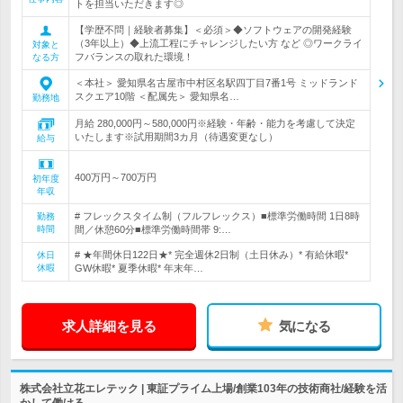
トを担当いただきます◎
【学歴不問｜経験者募集】＜必須＞◆ソフトウェアの開発経験
（3年以上）◆上流工程にチャレンジしたい方 など ◎ワークライ
対象と
フバランスの取れた環境！
なる方
＜本社＞ 愛知県名古屋市中村区名駅四丁目7番1号 ミッドランド
スクエア10階 ＜配属先＞ 愛知県名…
勤務地
月給 280,000円～580,000円※経験・年齢・能力を考慮して決定
いたします※試用期間3カ月（待遇変更なし）
給与
400万円～700万円
初年度
年収
# フレックスタイム制（フルフレックス）■標準労働時間 1日8時
勤務
時間
間／休憩60分■標準労働時間帯 9:…
# ★年間休日122日★* 完全週休2日制（土日休み）* 有給休暇*
休日
休暇
GW休暇* 夏季休暇* 年末年…
求人詳細を見る
気になる
株式会社立花エレテック | 東証プライム上場/創業103年の技術商社/経験を活