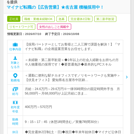
を提供
マイナビ転職の【広告営業】★名古屋 積極採用中！
正社員
職種・業種未経験OK
急募
完全週休2日制
第二新卒歓迎
リモートワーク可
女性のおしごと掲載中
情報更新日：2026/07/10
終了予定日：
2026/10/08
【採用パートナーとしてお客様と二人三脚で課題を解決！】『マ
イナビ転職』の企画提案営業をお任せします。
仕事内容
＜未経験・第二新卒歓迎＞◆1年以上の社会人経験をお持ちの方
対象と
※人物重視の採用です！◆要普通免許◆基本的なPCスキル
なる方
＜通勤に便利な駅チカオフィスです／リモートワークも実施中＞
【伏見オフィス】 愛知県名古屋市中区錦…
勤務地
月給：24.6万円～29.6万円※一律35時間分の固定時間外手当 月
56,000円～月68,000円が上記月給に含ま…
給与
400万円～570万円
初年度
年収
勤務
9：15～17：45（休憩1時間含む／実働7時間30分）
時間
◆完全週休2日制(土・日)◆祝日◆年末年始休日◆マイナビ公休日
休日