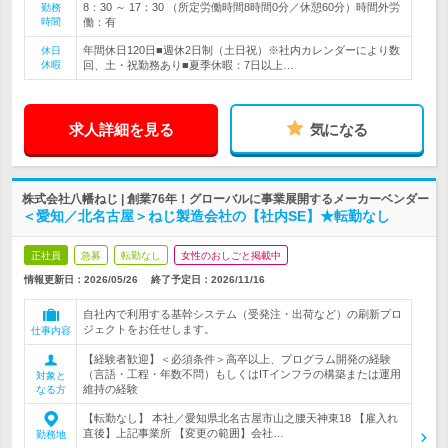
8：30 ～ 17：30 （所定労働時間8時間0分／休憩60分）時間外労
勤務
時間
働：有
年間休日120日■週休2日制（土日祝）※社内カレンダーにより数
休日
休暇
回、土・祝勤務あり■夏季休暇：7日以上…
求人詳細を見る
気になる
株式会社八幡ねじ | 創業76年！グローバルに事業展開するメーカーベンダー
＜愛知／北名古屋＞ねじ製造会社の【社内SE】★転勤なし
正社員
急募
転勤なし
女性のおしごと掲載中
情報更新日：2026/05/26
終了予定日：
2026/11/16
自社内で利用する基幹システム（受発注・出荷など）の刷新プロ
ジェクトをお任せします。
仕事内容
【経験者歓迎】＜必須条件＞高卒以上、プログラム開発の経験
（言語・工程・年数不問）もしくはITインフラの構築または運用
対象と
維持の経験
なる方
【転勤なし】 本社／愛知県北名古屋市山之腰天神東18 【雇入れ
直後】上記事業所 【変更の範囲】会社…
勤務地