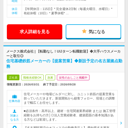
時間
【年間休日：115日】* 完全週休2日制（毎週火曜日、水曜日）*
休日
休暇
有給休暇（10日）* 夏季休暇* …
求人詳細を見る
気になる
メークス株式会社 | 【転勤なし！UIJターン転職歓迎】◆大手ハウスメーカ
ーと取引◎
住宅基礎鉄筋メーカーの【提案営業】◆新設予定の名古屋拠点勤
務
正社員
職種未経験OK
急募
女性のおしごと掲載中
情報更新日：2026/03/31
終了予定日：
2026/09/28
住宅メーカーや地場ビルダーに対し、ユニット鉄筋の提案営業を
担っていただきます。新規開拓から顧客フォロー、現場との調整
仕事内容
まで幅広くお任せします。
■必須条件：高卒以上、建材・住宅関連業界経験 または 施工管理
経験をお持ちの方│◎法人営業経験者、建築図面の基本知識があ
対象と
る方などは歓迎します。
なる方
【名古屋駅周辺のオフィスでの勤務予定！】 愛知県名古屋市