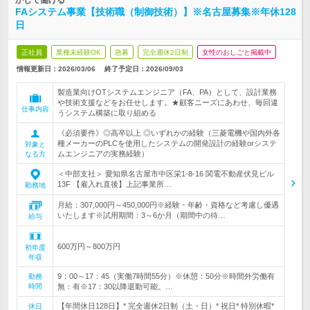
かして働ける
FAシステム事業【技術職（制御技術）】※名古屋募集※年休128
日
正社員
業種未経験OK
急募
完全週休2日制
女性のおしごと掲載中
情報更新日：2026/03/06
終了予定日：
2026/09/03
製造業向けOTシステムエンジニア（FA、PA）として、設計業務
や技術支援などをお任せします。★顧客ニーズにあわせ、毎回違
仕事内容
うシステム構築に取り組める
《必須要件》◎高卒以上 ◎いずれかの経験（三菱電機や国内外各
種メーカーのPLCを使用したシステムの開発設計の経験orシステ
対象と
ムエンジニアの実務経験）
なる方
＜中部支社＞ 愛知県名古屋市中区栄1-8-16 関電不動産伏見ビル
13F 【雇入れ直後】上記事業所…
勤務地
月給：307,000円～450,000円※経験・年齢・資格など考慮し優遇
いたします※試用期間：3～6か月（期間中の待…
給与
600万円～800万円
初年度
年収
9：00～17：45（実働7時間55分）※休憩：50分※時間外労働有
勤務
時間
無：有※17：30以降退勤可能。…
【年間休日128日】* 完全週休2日制（土・日）* 祝日* 特別休暇*
休日