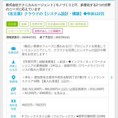
株式会社テクニカルエージェント | モノづくりとIT、多様化する2つの分野
のニーズに応えています
《名古屋》クラウドの【システム設計・構築】◆年休122日
正社員
急募
学歴不問
完全週休2日制
第二新卒歓迎
リモートワーク可
女性のおしごと掲載中
情報更新日：2026/07/21
終了予定日：
2027/01/11
《幅広い業務やフェーズに携われる◎》プロジェクトを推進して
いくエンジニアとして、クラウドを活用したシステムの設計や構
仕事内容
築をお任せします！
【学歴不問｜経験者募集】＜必須＞◆インフラ／ネットワークエ
ンジニアの業務経験（1年以上・規模不問）◎ワークライフバラ
対象と
ンスの取れた環境です！
なる方
＜本社＞ 愛知県名古屋市中村区名駅四丁目7番1号 ミッドランド
スクエア10階 【雇入れ直後】上記の…
勤務地
月給 321,000円～486,000円※上記には固定残業代（月61,000円
～92,000円／30時間分）を含みま…
給与
450万円～750万円
初年度
年収
# フレックスタイム制（フルフレックス）■標準労働時間 1日8時
勤務