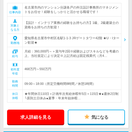
名古屋市内のマンション分譲各戸の外注設計事務所のマネジメン
トをお任せ！経験をしっかりと活かせる職場です！
仕事内容
【設計・インテリア業務の経験をお持ちの方】1級、2級建築士の
対象と
資格をお持ちの方歓迎！
なる方
愛知県名古屋市中村区名駅1-1-3 JRゲートタワー42階 ★U・Iター
ン歓迎★
勤務地
月給：360,000円～＋賞与年2回※経験およびスキルなどを考慮の
上、当社規定により決定※上記月給は固定残業代（月4…
給与
468万円～550万円
初年度
年収
勤務
09:00～18:00（所定労働時間8時間／休憩1時間）
時間
★年間休日110日＋計画年次有給休暇年5日＝115日★●週休2日制
休日
休暇
└原則土日休み●夏季・年末年始休暇…
求人詳細を見る
気になる