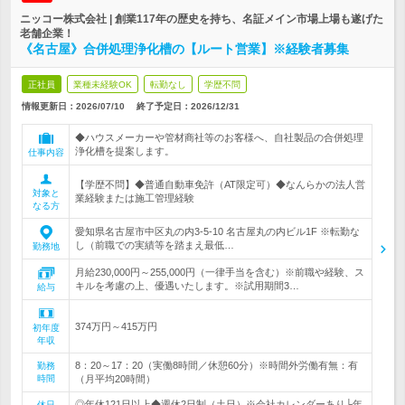
ニッコー株式会社 | 創業117年の歴史を持ち、名証メイン市場上場も遂げた
老舗企業！
《名古屋》合併処理浄化槽の【ルート営業】※経験者募集
正社員
業種未経験OK
転勤なし
学歴不問
情報更新日：2026/07/10
終了予定日：
2026/12/31
◆ハウスメーカーや管材商社等のお客様へ、自社製品の合併処理
浄化槽を提案します。
仕事内容
【学歴不問】◆普通自動車免許（AT限定可）◆なんらかの法人営
対象と
業経験または施工管理経験
なる方
愛知県名古屋市中区丸の内3-5-10 名古屋丸の内ビル1F ※転勤な
し（前職での実績等を踏まえ最低…
勤務地
月給230,000円～255,000円（一律手当を含む）※前職や経験、ス
キルを考慮の上、優遇いたします。※試用期間3…
給与
374万円～415万円
初年度
年収
8：20～17：20（実働8時間／休憩60分）※時間外労働有無：有
勤務
時間
（月平均20時間）
◎年休121日以上◆週休2日制（土日）※会社カレンダーあり└年
休日