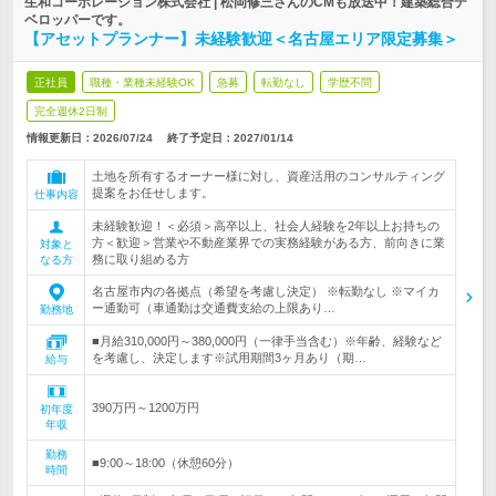
生和コーポレーション株式会社 | 松岡修三さんのCMも放送中！建築総合デ
ベロッパーです。
【アセットプランナー】未経験歓迎＜名古屋エリア限定募集＞
正社員
職種・業種未経験OK
急募
転勤なし
学歴不問
完全週休2日制
情報更新日：2026/07/24
終了予定日：
2027/01/14
土地を所有するオーナー様に対し、資産活用のコンサルティング
提案をお任せします。
仕事内容
未経験歓迎！＜必須＞高卒以上、社会人経験を2年以上お持ちの
方＜歓迎＞営業や不動産業界での実務経験がある方、前向きに業
対象と
務に取り組める方
なる方
名古屋市内の各拠点（希望を考慮し決定） ※転勤なし ※マイカ
ー通勤可（車通勤は交通費支給の上限あり…
勤務地
■月給310,000円～380,000円（一律手当含む）※年齢、経験など
を考慮し、決定します※試用期間3ヶ月あり（期…
給与
390万円～1200万円
初年度
年収
勤務
■9:00～18:00（休憩60分）
時間