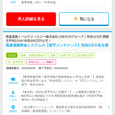
休暇
夏季休暇（4日）* 年末年始…
求人詳細を見る
気になる
高速道路トールテクノロジー株式会社 | NEXCOグループ｜年休123日*残業
月平均15.6h*年収450万円も可！
高速道路料金システムの【保守メンテナンス】完休2日※名古屋
正社員
職種・業種未経験OK
急募
学歴不問
完全週休2日制
第二新卒歓迎
女性のおしごと掲載中
情報更新日：2026/04/28
終了予定日：
2026/10/26
【教育研修充実！新卒同様の研修体制あり/手当も充実！】高速道
路の料金所等にある『料金収受システム』や『ETCシステム』の
仕事内容
保守・保全を担当
【★20代～30代の若手中心に活躍中！】～人柄重視の採用です～
■高卒以上 ■30歳までの方 ■要普通自動車運転免許 ※性別不問★
対象と
賞与5ヶ月分実績あり
なる方
《名古屋テクノショップ》 愛知県名古屋市名東区姫若町56 《家
賃補助（家賃限度額）について※一例》…
勤務地