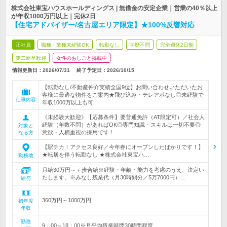
株式会社東宝ハウスホールディングス | 無借金の安定企業｜営業の40％以上
が年収1000万円以上｜完休2日
【住宅アドバイザー/名古屋エリア限定】★100%反響対応
正社員
職種・業種未経験OK
転勤なし
学歴不問
完全週休2日制
第二新卒歓迎
女性のおしごと掲載中
情報更新日：2026/07/31
終了予定日：
2026/10/15
【転勤なし/不動産仲介実績全国9位】お問い合わせいただいたお
客様に最適な物件をご案内★飛び込み・テレアポなし◎未経験で
仕事内容
年収1000万以上も可
《未経験大歓迎》【応募条件】要普通免許（AT限定可）／社会人
経験（年数不問）があればOK◎専門知識・スキルは一切不要◎
対象と
意欲・人柄重視の採用です！
なる方
【駅チカ！アクセス良好／今年春にオープンしたばかりです！】
★転居を伴う転勤なし ★株式会社東宝ハ…
勤務地
月給30万円～＋歩合給※経験・年齢・能力を考慮のうえ、決定い
たします。※みなし残業代（月30時間分／5万7000円）…
給与
360万円～1000万円
初年度
年収
勤務
9：00～18：00※月平均残業時間30時間程度