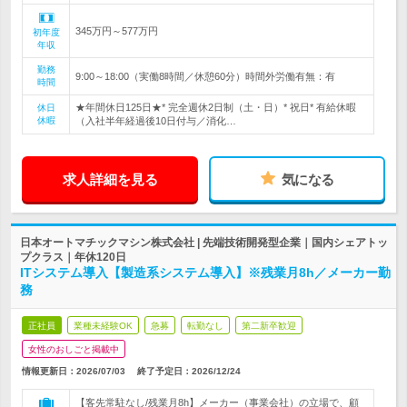
345万円～577万円
初年度
年収
勤務
9:00～18:00（実働8時間／休憩60分）時間外労働有無：有
時間
★年間休日125日★* 完全週休2日制（土・日）* 祝日* 有給休暇
休日
休暇
（入社半年経過後10日付与／消化…
求人詳細を見る
気になる
日本オートマチックマシン株式会社 | 先端技術開発型企業｜国内シェアトッ
プクラス｜年休120日
ITシステム導入【製造系システム導入】※残業月8h／メーカー勤
務
正社員
業種未経験OK
急募
転勤なし
第二新卒歓迎
女性のおしごと掲載中
情報更新日：2026/07/03
終了予定日：
2026/12/24
【客先常駐なし/残業月8h】メーカー（事業会社）の立場で、顧