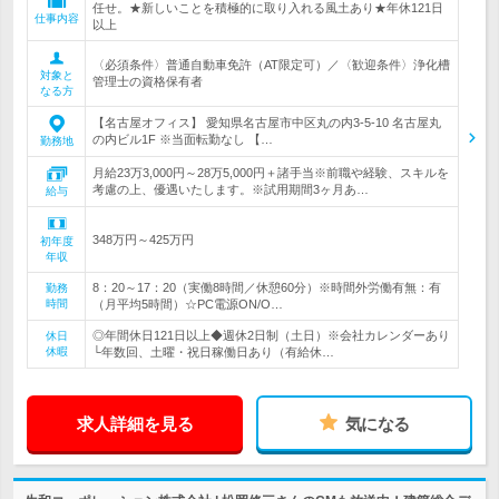
任せ。★新しいことを積極的に取り入れる風土あり★年休121日
仕事内容
以上
〈必須条件〉普通自動車免許（AT限定可）／〈歓迎条件〉浄化槽
対象と
管理士の資格保有者
なる方
【名古屋オフィス】 愛知県名古屋市中区丸の内3-5-10 名古屋丸
の内ビル1F ※当面転勤なし 【…
勤務地
月給23万3,000円～28万5,000円＋諸手当※前職や経験、スキルを
考慮の上、優遇いたします。※試用期間3ヶ月あ…
給与
348万円～425万円
初年度
年収
8：20～17：20（実働8時間／休憩60分）※時間外労働有無：有
勤務
時間
（月平均5時間）☆PC電源ON/O…
◎年間休日121日以上◆週休2日制（土日）※会社カレンダーあり
休日
休暇
└年数回、土曜・祝日稼働日あり（有給休…
求人詳細を見る
気になる