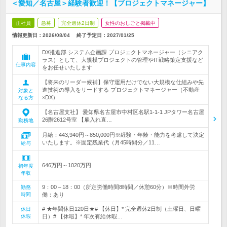
＜愛知／名古屋＞経験者歓迎！【プロジェクトマネージャー】
正社員
急募
完全週休2日制
女性のおしごと掲載中
情報更新日：2026/08/04
終了予定日：
2027/01/25
DX推進部 システム企画課 プロジェクトマネージャー（シニアク
ラス）として、大規模プロジェクトの管理やIT戦略策定支援など
仕事内容
をお任せいたします
【将来のリーダー候補】保守運用だけでない大規模な仕組みや先
進技術の導入をリードする プロジェクトマネージャー（不動産
対象と
×DX）
なる方
【名古屋支社】 愛知県名古屋市中村区名駅1-1-1 JPタワー名古屋
26階2612号室 【雇入れ直…
勤務地
月給：443,940円～850,000円※経験・年齢・能力を考慮して決定
いたします。※固定残業代（月45時間分／11…
給与
646万円～1020万円
初年度
年収
9：00～18：00（所定労働時間8時間／休憩60分）※時間外労
勤務
時間
働：あり
# ★年間休日120日★# 【休日】* 完全週休2日制（土曜日、日曜
休日
休暇
日）# 【休暇】* 年次有給休暇…