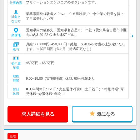
プリケーションエンジニアのポジションです。
仕事内容
業務系開発経験者／ Java、Ｃ＃経験者／中小企業で裁量を持っ
対象と
て再出発したい方
なる方
愛知県内の顧客先（愛知県名古屋市） 本社（愛知県名古屋市中区
丸の内3-20-22 桜通大津KTビル…
勤務地
月給:300,000円~450,000円※経験、スキルを考慮の上決定いたし
ます。※試用期間は3ヶ月（待遇変更なし）
給与
450万円～650万円
初年度
年収
勤務
9:00~18:00（実働8時間）休憩: 60分残業あり
時間
# ★年間休日: 120日* 完全週休2日制（土日祝日）* 特別休暇* 育
休日
休暇
児休暇* 介護休暇* 年次…
求人詳細を見る
気になる
新着