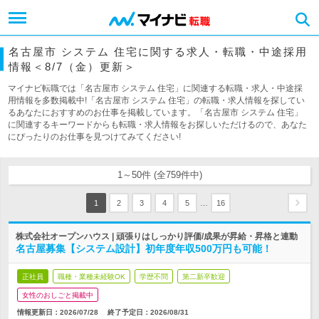
名古屋市 システム 住宅に関する求人・転職・中途採用
情報＜8/7（金）更新＞
マイナビ転職では「名古屋市 システム 住宅」に関連する転職・求人・中途採
用情報を多数掲載中!「名古屋市 システム 住宅」の転職・求人情報を探してい
るあなたにおすすめのお仕事を掲載しています。「名古屋市 システム 住宅」
に関連するキーワードからも転職・求人情報をお探しいただけるので、あなた
にぴったりのお仕事を見つけてみてください!
1～50件 (全759件中)
…
1
2
3
4
5
16
株式会社オープンハウス | 頑張りはしっかり評価/成果が昇給・昇格と連動
名古屋募集【システム設計】初年度年収500万円も可能！
正社員
職種・業種未経験OK
学歴不問
第二新卒歓迎
女性のおしごと掲載中
情報更新日：2026/07/28
終了予定日：
2026/08/31