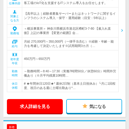
客工場のIoT化を支援するITシステム導入をお任せします。
仕事内容
【高卒以上｜経験者募集サーバーまたはネットワークに関するイ
対象と
ンフラのシステム導入・保守・運用経験（目安：5年以上）
なる方
＜横浜事業所＞ 神奈川県横浜市港北区樽町3-7-80 【雇入れ直
後】上記の事業所 【変更の範囲】会…
勤務地
月給 270,000円～350,000円（一律手当含む）※経験・年齢・能
力を考慮して決定いたします※試用期間3カ月（…
給与
450万円～650万円
初年度
年収
～勤務時間～8:40～17:30（実働7時間50分／休憩60分）時間外労
勤務
時間
働あり（※月平均残業10時間…
# ★年間休日120日★* 週休2日制（基本土日祝休み）└月に1回程
休日
休暇
度、祝日のある週に土曜出勤あり*…
求人詳細を見る
気になる
新着