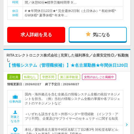
時間
間／休憩60分■標準労働時間帯 9:…
# ★年間休日122日★* 完全週休2日制（土日休み）* 有給休暇*
休日
休暇
GW休暇* 夏季休暇* 年末年…
求人詳細を見る
気になる
RITAエレクトロニクス株式会社 | 充実した福利厚生／企業安定性◎／転勤無
し
【 情報システム（管理職候補）】★名古屋勤務★年間休日120日
正社員
転勤なし
学歴不問
第二新卒歓迎
女性のおしごと掲載中
情報更新日：2026/02/27
終了予定日：
2026/08/27
国内・海外拠点を含む全拠点の情報システム全般の統括マネジメ
ントを担当。（例）当社の情報システム全般の掌握や各プロジェ
仕事内容
クトのマネジメントなど
＜いずれも該当する方＞外部ベンダー管理経験 (インフラ・ア
対象と
プリ不問)、企業及びサプライヤーのセキュリティに関する知見
なる方
本社／愛知県名古屋市中村区名駅三丁目2番3号 対松堂名駅ビル