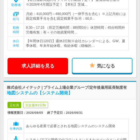
※2026年4月開設予定！ 【本社】茨城…
勤務地
月給：410,000円～490,000円（一律手当を含む）※上記月給には
固定残業手当を含む固定残業手当/月：60,0…
給与
8:30～17:15 （所定労働時間：8時間0分）休憩時間：45分時間外
勤務
時間
労働有無：有＜その他就業時間…
【年間休日120日】週休2日制※会社カレンダーによる。GW、夏
休日
休暇
季休暇、年末年始休暇、有給休暇（積極的…
求人詳細を見る
気になる
株式会社メイテック | プライム上場企業グループ/定年後雇用延長制度有
地図システムの【システム開発】
正社員
完全週休2日制
情報更新日：2026/08/05
終了予定日：
2026/08/31
あらゆる産業で必要とされる地図システムのシステム開発
仕事内容
システム/アプリ開発でのフロントエンドまたはバックエンドの開