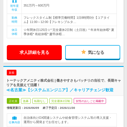
351万円～600万円
初年度
年収
フレックスタイム制【標準労働時間】1日8時間0分【コアタイ
勤務
時間
ム】11:00～12:00【フレキシブルタ…
☆年間休日125日☆* 完全週休2日制（土日祝）* 年末年始休暇* 夏
休日
休暇
季休暇* 有給休暇* 慶弔休暇…
求人詳細を見る
気になる
新着
トーテックアメニティ株式会社 | 働きやすさもバッチリの当社で、長期キャ
リアを見据えて活躍！
≪名古屋≫【システムエンジニア】／キャリアチェンジ歓迎
正社員
急募
転勤なし
完全週休2日制
女性のおしごと掲載中
情報更新日：2026/06/09
終了予定日：
2026/11/30
自治体向けDX関連システムや給食管理システム等の導入支援・
運用から開発までお任せします。
仕事内容