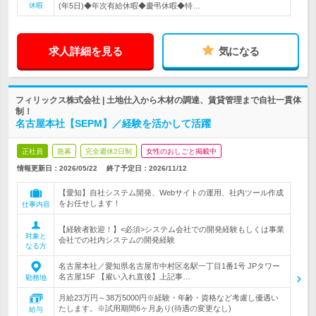
休暇
(年5日)◆年次有給休暇◆慶弔休暇◆特…
求人詳細を見る
気になる
フィリックス株式会社 | 土地仕入から木材の調達、賃貸管理まで自社一貫体
制！
名古屋本社【SEPM】／経験を活かして活躍
正社員
急募
完全週休2日制
女性のおしごと掲載中
情報更新日：2026/05/22
終了予定日：
2026/11/12
【愛知】自社システム開発、Webサイトの運用、社内ツール作成
をお任せします！
仕事内容
【経験者歓迎！】<必須>システム会社での開発経験もしくは事業
対象と
会社での社内システムの開発経験
なる方
名古屋本社／愛知県名古屋市中村区名駅一丁目1番1号 JPタワー
名古屋15F 【雇い入れ直後】上記事…
勤務地
月給23万円～38万5000円※経験・年齢・資格など考慮し優遇い
たします。※試用期間6ヶ月あり(待遇の変更なし)
給与