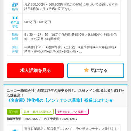
月給280,000円～360,200円※能力や経験に基づいて優遇します※
試用期間6ヶ月（待遇に変更なし）
給与
500万円～600万円
初年度
年収
8：30 ～ 17：30 （所定労働時間8時間0分／休憩60分）時間外労
勤務
時間
働：有残業月20時間程度
年間休日120日■週休2日制（土日祝）■夏季休暇■年末年始休暇■
休日
休暇
産前・産後休暇■育児休暇■特別休暇■…
求人詳細を見る
気になる
ニッコー株式会社 | 創業117年の歴史を持ち、名証メイン市場上場も遂げた
老舗企業！
《名古屋》浄化槽の【メンテナンス業務】残業ほぼナシ★
正社員
職種・業種未経験OK
女性のおしごと掲載中
情報更新日：2026/06/26
終了予定日：
2026/12/17
東海営業部名古屋営業所において、浄化槽メンテナンス業務をお