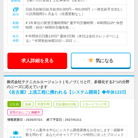
【雇い入れ直後】上記事業所 【変更の…
勤務地
日給月給制日給月給350,000円～450,000円（一律支給手当含む）
※試用期間3ヶ月あり（待遇変動なし）
給与
# 1年単位の変形労働時間制* 週平均労働時間：40時間以内* 休憩
勤務
時間
時間：60分* 時間外労働有無：…
# 年間休日日数120日* 週休2日制（休日は会社カレンダーによ
休日
休暇
る）* 年間有給休暇10日～20日（…
求人詳細を見る
気になる
株式会社テクニカルエージェント | モノづくりとIT、多様化する2つの分野
のニーズに応えています
《名古屋》上流工程に携われる【システム開発】◆年休122日
正社員
急募
学歴不問
完全週休2日制
リモートワーク可
女性のおしごと掲載中
情報更新日：2026/07/21
終了予定日：
2027/01/11
プライム案件を中心にシステム開発業務をお任せします！経験年
数を問わず、あなたのキャリアプランや特性に沿ったプロジェク
仕事内容