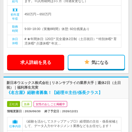
ます。※試用期間は3ヶ月（待遇変更なし）
給与
450万円～650万円
初年度
年収
勤務
9:00~18:00（実働8時間）休憩: 60分残業あり
時間
# ★年間休日: 120日* 完全週休2日制（土日祝日）* 特別休暇* 育
休日
休暇
児休暇* 介護休暇* 年次…
求人詳細を見る
気になる
新日本ウエックス株式会社 | リネンサプライの業界大手｜週休2日（土日
祝）｜福利厚生充実
《名古屋》経験者募集！【経理※主任/係長クラス】
正社員
急募
女性のおしごと掲載中
情報更新日：2026/06/30
終了予定日：
2026/12/21
《経験を活かしてステップアップ◎》経理部の主任・係長候補と
して、データ入力やマネジメント業務などをお任せします！
仕事内容