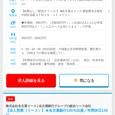
対象と
上)
なる方
【転勤なし／駅近オフィス♪】 ■名古屋オフィス 愛知県名古屋市
中村区名駅４丁目２６－２５ メイフィ…
勤務地
◆年俸制：456万円～（月額38万円～）☆社員の2人に1人が年収
800万円以上！＼こんなケースは当たりまえ！／◎中途…
給与
456万円～1000万円
初年度
年収
9：00～18：00（60分休憩） ※残業は月15時間程度。繁忙期で
勤務
時間
も、21時までの退社を徹底してい…
【年間休日123日以上】・完全週休2日（土日）・祝日・年末年始
休日
休暇
休暇・有給休暇・慶弔休暇・産休・育休実…
求人詳細を見る
気になる
新着
株式会社名古屋リース | 名古屋銀行グループの総合リース会社
【法人営業（リース）】★名古屋銀行100％出資／年間休日130