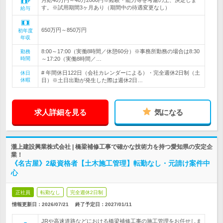
月給40万円～46万2000円※経験・能力等を考慮の上、決定しま
す。※試用期間3ヶ月あり（期間中の待遇変更なし）
給与
650万円～850万円
初年度
年収
8:00～17:00（実働8時間／休憩60分）※事務所勤務の場合は8:30
勤務
時間
～17:20（実働8時間／…
# 年間休日122日（会社カレンダーによる）・完全週休2日制（土
休日
休暇
日）※土日出勤が発生した際は週休2日…
求人詳細を見る
気になる
瀧上建設興業株式会社 | 橋梁補修工事で確かな技術力を持つ愛知県の安定企
業！
《名古屋》2級資格者【土木施工管理】転勤なし・元請け案件中
心
正社員
転勤なし
完全週休2日制
情報更新日：2026/07/21
終了予定日：
2027/01/11
JRや高速道路などにおける橋梁補修工事の施工管理をお任せしま