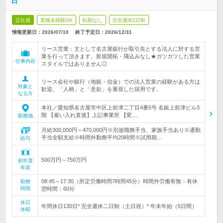
日
正社員
業種未経験OK
転勤なし
完全週休2日制
情報更新日：2026/07/10
終了予定日：
2026/12/31
リース営業：主として名古屋銀行が取引先とする法人に対する営
業を行って頂きます。新規開拓・飛込みなし★ガツガツした営業
仕事内容
スタイルではありません◎
リース会社や銀行（地銀・信金）での法人営業の経験がある方は
対象と
歓迎。「人柄」と「意欲」を重視した採用です。
なる方
本社／愛知県名古屋市中区上前津二丁目4番5号 名銀上前津ビル3
階 【雇い入れ直後】上記事業所 【変…
勤務地
月給300,000円～470,000円※別途職務手当、家族手当あり※通勤
手当全額支給※時間外勤務平均20時間※試用期…
給与
500万円～750万円
初年度
年収
08:45～17:30（所定労働時間7時間45分）時間外労働有無：有休
勤務
時間
憩時間：60分
休日
年間休日130日* 完全週休二日制（土日祝）* 年末年始（5日間）
休暇