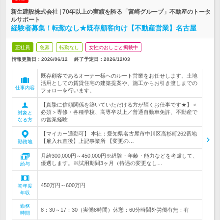
新生建設株式会社 | 70年以上の実績を誇る「宮崎グループ」不動産のトータ
ルサポート
経験者募集！転勤なし★既存顧客向け【不動産営業】名古屋
正社員
急募
転勤なし
女性のおしごと掲載中
情報更新日：2026/06/12
終了予定日：
2026/12/03
既存顧客であるオーナー様へのルート営業をお任せします。土地
活用としての賃貸住宅の建築提案や、施工からお引き渡しまでの
仕事内容
フォローを行います。
【真摯に信頼関係を築いていただける方が輝くお仕事です★】＜
必須＞専修・各種学校、高専卒以上／普通自動車免許、不動産で
対象と
の営業経験
なる方
【マイカー通勤可】 本社：愛知県名古屋市中川区高杉町262番地
【雇入れ直後】上記事業所 【変更の…
勤務地
月給300,000円～450,000円※経験・年齢・能力などを考慮して、
優遇します。※試用期間3ヶ月（待遇の変更なし…
給与
450万円～600万円
初年度
年収
勤務
8：30～17：30（実働8時間）休憩：60分時間外労働有無：有
時間