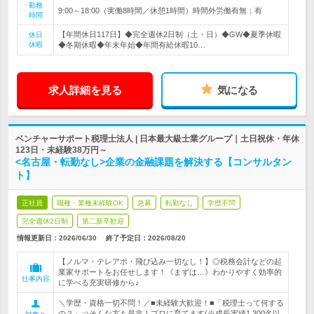
勤務
9:00～18:00（実働8時間／休憩1時間）時間外労働有無：有
時間
【年間休日117日】◆完全週休2日制（土・日）◆GW◆夏季休暇
休日
休暇
◆冬期休暇◆年末年始◆年間有給休暇10…
求人詳細を見る
気になる
ベンチャーサポート税理士法人 | 日本最大級士業グループ｜土日祝休・年休
123日・未経験38万円～
<名古屋・転勤なし>企業の金融課題を解決する【コンサルタン
ト】
正社員
職種・業種未経験OK
急募
転勤なし
学歴不問
完全週休2日制
第二新卒歓迎
情報更新日：2026/06/30
終了予定日：
2026/08/20
【ノルマ・テレアポ・飛び込み一切なし！】◎税務会計などの起
業家サポートをお任せします！《まずは…》わかりやすく効率的
仕事内容
に学べる充実研修から♪
＼学歴・資格一切不問！／■未経験大歓迎！■「税理士って何する
の？」⇒そんな方も是非！プロに育てます(※成長実績1,300名以