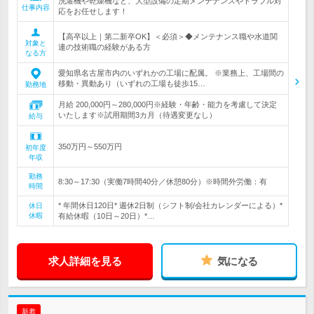
洗濯機や乾燥機など、大型設備の定期メンテナンスやトラブル対
仕事内容
応をお任せします！
【高卒以上｜第二新卒OK】＜必須＞◆メンテナンス職や水道関
対象と
連の技術職の経験がある方
なる方
愛知県名古屋市内のいずれかの工場に配属。 ※業務上、工場間の
移動・異動あり（いずれの工場も徒歩15…
勤務地
月給 200,000円～280,000円※経験・年齢・能力を考慮して決定
いたします※試用期間3カ月（待遇変更なし）
給与
350万円～550万円
初年度
年収
勤務
8:30～17:30（実働7時間40分／休憩80分）※時間外労働：有
時間
* 年間休日120日* 週休2日制（シフト制/会社カレンダーによる）*
休日
休暇
有給休暇（10日～20日）*…
求人詳細を見る
気になる
新着