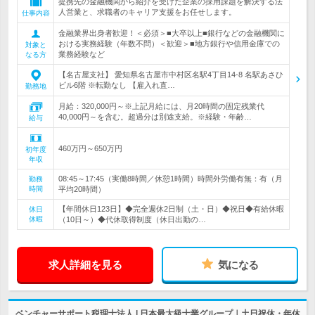
提携先の金融機関から紹介を受けた企業の採用課題を解決する法
人営業と、求職者のキャリア支援をお任せします。
仕事内容
金融業界出身者歓迎！＜必須＞■大卒以上■銀行などの金融機関に
おける実務経験（年数不問）＜歓迎＞■地方銀行や信用金庫での
対象と
業務経験など
なる方
【名古屋支社】 愛知県名古屋市中村区名駅4丁目14-8 名駅あさひ
ビル6階 ※転勤なし 【雇入れ直…
勤務地
月給：320,000円～※上記月給には、月20時間の固定残業代
40,000円～を含む。超過分は別途支給。※経験・年齢…
給与
460万円～650万円
初年度
年収
08:45～17:45（実働8時間／休憩1時間）時間外労働有無：有（月
勤務
時間
平均20時間）
【年間休日123日】◆完全週休2日制（土・日）◆祝日◆有給休暇
休日
休暇
（10日～）◆代休取得制度（休日出勤の…
求人詳細を見る
気になる
ベンチャーサポート税理士法人 | 日本最大級士業グループ｜土日祝休・年休