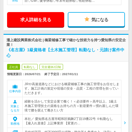
休暇
日◇GW◇夏季休暇◇年末年始休暇◇有給休暇…
求人詳細を見る
気になる
瀧上建設興業株式会社 | 橋梁補修工事で確かな技術力を持つ愛知県の安定企
業！
《名古屋》1級資格者【土木施工管理】転勤なし・元請け案件中
心
正社員
転勤なし
完全週休2日制
情報更新日：2026/07/21
終了予定日：
2027/01/11
JRや高速道路などにおける橋梁補修工事の施工管理をお任せしま
す。施工計画の策定や現場の安全・品質・工程の管理を担ってい
仕事内容
ただきます。
経験を活かして安定企業で働く！＜必須要件＞高卒以上、1級土
木施工管理技士の資格をお持ちの方＜歓迎要件＞慣れ親しんだ環
対象と
境で腰を据えて働きたい方
なる方
本社／ 愛知県名古屋市昭和区鶴舞2丁目19番22号 ※転勤なし
【雇入れ直後】上記事業所 【変更の…
勤務地