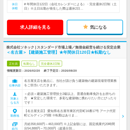
# 年間休日122日（会社カレンダーによる）・完全週休2日制（土
休日
休暇
日）※土日出勤が発生した際は週休2日…
求人詳細を見る
気になる
株式会社ソネック | スタンダード市場上場／無借金経営を続ける安定企業
＜名古屋＞【建築施工管理】★年間休日120日★転勤なし
正社員
転勤なし
完全週休2日制
情報更新日：2026/02/20
終了予定日：
2026/08/20
名古屋支店を拠点に、当社が請け負う建築物の建築現場管理業務
をご担当いただきます。
仕事内容
＜必須＞建築施工管理技士2級以上、普通自動車免許をお持ちの
方 ★安定した環境で、多彩な建築物に携わりたい方にぴったり
対象と
です！
なる方
【名古屋支店】 愛知県名古屋市東区代官町16番17号 アーク代官
町ビルディング5階 ※転勤はありま…
勤務地
月給358,600円～463,000円 ※上記金額には、固定残業代20時間
分54,888円～70,000円（超過分別…
給与