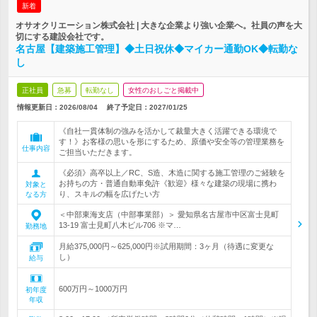
新着
オサオクリエーション株式会社 | 大きな企業より強い企業へ。社員の声を大
切にする建設会社です。
名古屋【建築施工管理】◆土日祝休◆マイカー通勤OK◆転勤な
し
正社員
急募
転勤なし
女性のおしごと掲載中
情報更新日：2026/08/04
終了予定日：
2027/01/25
《自社一貫体制の強みを活かして裁量大きく活躍できる環境で
す！》お客様の思いを形にするため、原価や安全等の管理業務を
仕事内容
ご担当いただきます。
《必須》高卒以上／RC、S造、木造に関する施工管理のご経験を
お持ちの方・普通自動車免許《歓迎》様々な建築の現場に携わ
対象と
り、スキルの幅を広げたい方
なる方
＜中部東海支店（中部事業部）＞ 愛知県名古屋市中区富士見町
13-19 富士見町八木ビル706 ※マ…
勤務地
月給375,000円～625,000円※試用期間：3ヶ月（待遇に変更な
し）
給与
600万円～1000万円
初年度
年収