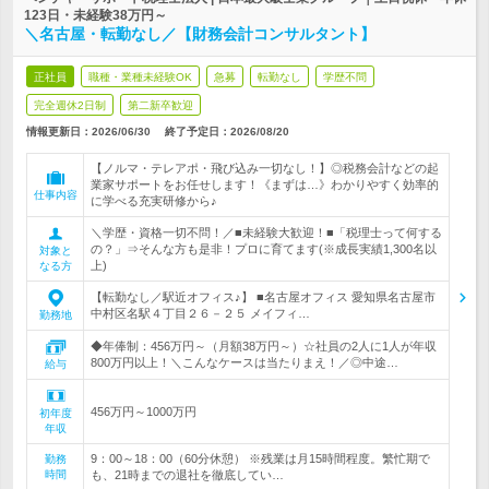
123日・未経験38万円～
＼名古屋・転勤なし／【財務会計コンサルタント】
正社員
職種・業種未経験OK
急募
転勤なし
学歴不問
完全週休2日制
第二新卒歓迎
情報更新日：2026/06/30
終了予定日：
2026/08/20
【ノルマ・テレアポ・飛び込み一切なし！】◎税務会計などの起
業家サポートをお任せします！《まずは…》わかりやすく効率的
仕事内容
に学べる充実研修から♪
＼学歴・資格一切不問！／■未経験大歓迎！■「税理士って何する
の？」⇒そんな方も是非！プロに育てます(※成長実績1,300名以
対象と
上)
なる方
【転勤なし／駅近オフィス♪】 ■名古屋オフィス 愛知県名古屋市
中村区名駅４丁目２６－２５ メイフィ…
勤務地
◆年俸制：456万円～（月額38万円～）☆社員の2人に1人が年収
800万円以上！＼こんなケースは当たりまえ！／◎中途…
給与
456万円～1000万円
初年度
年収
9：00～18：00（60分休憩） ※残業は月15時間程度。繁忙期で
勤務
時間
も、21時までの退社を徹底してい…