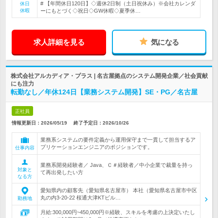
# 【年間休日120日】◇週休2日制（土日祝休み）※会社カレンダ
休日
休暇
ーにもとづく◇祝日◇GW休暇◇夏季休…
求人詳細を見る
気になる
株式会社アルカディア・プラス | 名古屋拠点のシステム開発企業／社会貢献
にも注力
転勤なし／年休124日【業務システム開発】SE・PG／名古屋
正社員
情報更新日：2026/05/19
終了予定日：
2026/10/26
業務系システムの要件定義から運用保守まで一貫して担当するア
プリケーションエンジニアのポジションです。
仕事内容
業務系開発経験者／ Java、Ｃ＃経験者／中小企業で裁量を持っ
対象と
て再出発したい方
なる方
愛知県内の顧客先（愛知県名古屋市） 本社（愛知県名古屋市中区
丸の内3-20-22 桜通大津KTビル…
勤務地
月給:300,000円~450,000円※経験、スキルを考慮の上決定いたし