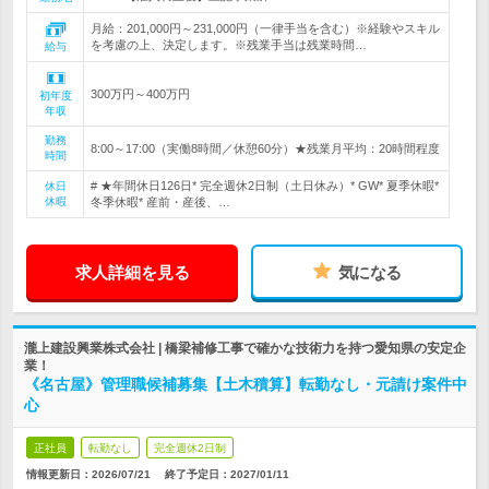
月給：201,000円～231,000円（一律手当を含む）※経験やスキル
を考慮の上、決定します。※残業手当は残業時間…
給与
300万円～400万円
初年度
年収
勤務
8:00～17:00（実働8時間／休憩60分）★残業月平均：20時間程度
時間
# ★年間休日126日* 完全週休2日制（土日休み）* GW* 夏季休暇*
休日
休暇
冬季休暇* 産前・産後、…
求人詳細を見る
気になる
瀧上建設興業株式会社 | 橋梁補修工事で確かな技術力を持つ愛知県の安定企
業！
《名古屋》管理職候補募集【土木積算】転勤なし・元請け案件中
心
正社員
転勤なし
完全週休2日制
情報更新日：2026/07/21
終了予定日：
2027/01/11