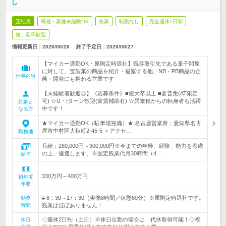
し
正社員
職種・業種未経験OK
急募
転勤なし
完全週休2日制
第二新卒歓迎
情報更新日：2026/06/26
終了予定日：
2026/08/27
【マイカー通勤OK・原則定時退社】既存取引先である菓子問屋
に対して、宝製菓の商品を紹介・提案する他、NB・PB商品の企
仕事内容
画・開発にも携わる営業です
【未経験者歓迎◎】《応募条件》■短大卒以上 ■要普免(AT限定
可) ☆U・Iターン歓迎(家賃補助有) ☆異業種からの転身者も活躍
対象と
中です！
なる方
★マイカー通勤OK（駐車場完備）★ 名古屋営業所：愛知県名古
屋市中村区大秋町2-45-5 ＜アクセ…
勤務地
月給：260,000円～300,000円※今までの年齢、経験、能力を考慮
の上、優遇します。※固定残業代月30時間（4…
給与
330万円～400万円
初年度
年収
# 8：30～17：30（実働8時間／休憩60分）※原則定時退社です。
勤務
時間
残業はほぼありません！
◇週休2日制（土日）※休日出勤の場合は、代休取得可能！◇祝
休日