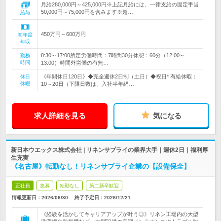
月給280,000円～425,000円※上記月給には、一律支給の固定手当
50,000円～75,000円を含みます※超…
給与
450万円～600万円
初年度
年収
8:30～17:00所定労働時間：7時間30分休憩：60分（12:00～
勤務
時間
13:00）時間外労働の有無…
《年間休日120日》◆完全週休2日制（土日）◆祝日* 有給休暇：
休日
休暇
10～20日（下限日数は、入社半年経…
求人詳細を見る
気になる
新日本ウエックス株式会社 | リネンサプライの業界大手｜週休2日｜福利厚
生充実
《名古屋》転勤なし！リネンサプライ企業の【設備保全】
正社員
急募
転勤なし
第二新卒歓迎
情報更新日：2026/06/30
終了予定日：
2026/12/21
《経験を活かしてキャリアアップが叶う◎》リネン工場内の大型