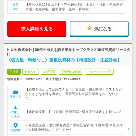
【年間休日123日以上】・完全週休2日（土日）・祝日・年末年始
休日
休暇
休暇・有給休暇・慶弔休暇・産休・育休実…
求人詳細を見る
気になる
ヒロセ株式会社 | 80年の歴史を誇る業界トップクラスの重仮設資材リース会
社
《名古屋・転勤なし》重仮設資材の【構造設計・生産計画】
正社員
転勤なし
学歴不問
完全週休2日制
リモートワーク可
情報更新日：2026/03/27
終了予定日：
2026/09/24
【経験を活かして活躍できる！】安全面・施工効率・コストなど
さまざまな条件を考慮し、重仮設資材の設計業務をおこないま
仕事内容
す。
【経験者採用！】《必須》学歴不問／構造設計経験をお持ちの方
対象と
なる方
＜名古屋支店＞ 愛知県名古屋市中村区名駅南1丁目16番30号 東海
ビル8階 ※転勤なし ※リモート…
勤務地