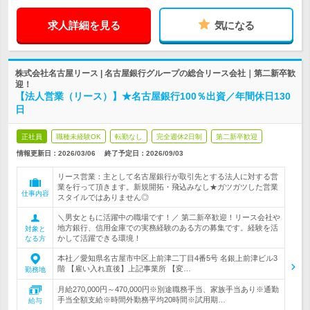
求人詳細を見る
気になる
株式会社名古屋リース | 名古屋銀行グループの総合リース会社｜第二新卒歓
迎！
【法人営業（リース）】★名古屋銀行100％出資／年間休日130
日
正社員
職種未経験OK
転勤なし
完全週休2日制
第二新卒歓迎
情報更新日：2026/03/06
終了予定日：
2026/09/03
リース営業：主として名古屋銀行が取引先とする法人に対する営
業を行って頂きます。新規開拓・飛込みなし★ガツガツした営業
仕事内容
スタイルではありません◎
＼男女ともに活躍中の職場です！／ 第二新卒歓迎！リース会社や
地方銀行、信用金庫での実務経験のある方の募集です。経験を活
対象と
かして活躍できる環境！
なる方
本社／愛知県名古屋市中区上前津二丁目4番5号 名銀上前津ビル3
階 【雇い入れ直後】上記事業所 【変…
勤務地
月給270,000円～470,000円※別途職務手当、家族手当あり※通勤
手当全額支給※時間外勤務平均20時間※試用期…
給与