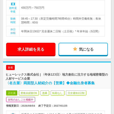
430万円～750万円
初年度
年収
08:45～17:30（所定労働時間7時間45分）時間外労働有無：有休
勤務
時間
憩時間：60分
休日
年間休日130日* 完全週休二日制（土日祝）* 年末年始（5日間）
休暇
求人詳細を見る
気になる
新着
ヒューレックス株式会社 | 〈年休123日〉地方創生に注力する地域密着型の
人材サービス企業
〈名古屋〉両面型人材紹介の【営業】◆金融出身者募集
正社員
業種未経験OK
急募
転勤なし
完全週休2日制
女性のおしごと掲載中
情報更新日：2026/08/04
終了予定日：
2027/01/25