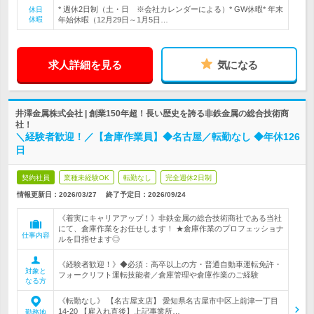
* 週休2日制（土・日 ※会社カレンダーによる）* GW休暇* 年末
休日
休暇
年始休暇（12月29日～1月5日…
求人詳細を見る
気になる
井澤金属株式会社 | 創業150年超！長い歴史を誇る非鉄金属の総合技術商
社！
＼経験者歓迎！／【倉庫作業員】◆名古屋／転勤なし ◆年休126
日
契約社員
業種未経験OK
転勤なし
完全週休2日制
情報更新日：2026/03/27
終了予定日：
2026/09/24
《着実にキャリアアップ！》非鉄金属の総合技術商社である当社
にて、倉庫作業をお任せします！ ★倉庫作業のプロフェッショナ
仕事内容
ルを目指せます◎
《経験者歓迎！》◆必須：高卒以上の方・普通自動車運転免許・
対象と
フォークリフト運転技能者／倉庫管理や倉庫作業のご経験
なる方
《転勤なし》 【名古屋支店】 愛知県名古屋市中区上前津一丁目
14-20 【雇入れ直後】上記事業所…
勤務地