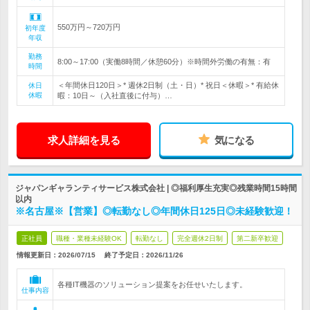
550万円～720万円
初年度
年収
勤務
8:00～17:00（実働8時間／休憩60分）※時間外労働の有無：有
時間
＜年間休日120日＞* 週休2日制（土・日）* 祝日＜休暇＞* 有給休
休日
休暇
暇：10日～（入社直後に付与）…
求人詳細を見る
気になる
ジャパンギャランティサービス株式会社 | ◎福利厚生充実◎残業時間15時間
以内
※名古屋※【営業】◎転勤なし◎年間休日125日◎未経験歓迎！
正社員
職種・業種未経験OK
転勤なし
完全週休2日制
第二新卒歓迎
情報更新日：2026/07/15
終了予定日：
2026/11/26
各種IT機器のソリューション提案をお任せいたします。
仕事内容