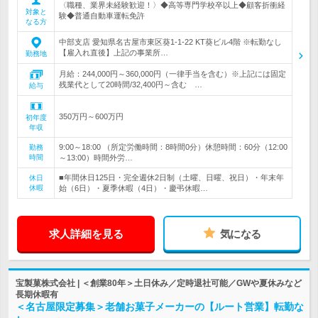
〈職種、業界未経験歓迎！〉◆高等専門学校卒以上◆顧客折衝経
対象と
験◆普通自動車運転免許
なる方
中部支店 愛知県名古屋市東区葵1-1-22 KT葵ビル4階 ※転勤なし
【雇入れ直後】上記の事業所…
勤務地
月給：244,000円～360,000円（一律手当を含む）※上記には固定
残業代として20時間/32,400円～含む …
給与
350万円～600万円
初年度
年収
9:00～18:00 （所定労働時間：8時間0分）休憩時間：60分（12:00
勤務
時間
～13:00）時間外労…
■年間休日125日・完全週休2日制（土曜、日曜、祝日）・年末年
休日
休暇
始（6日）・夏季休暇（4日）・慶弔休暇…
求人詳細を見る
気になる
宝製菓株式会社 | ＜創業80年＞土日休み／定時退社可能／GWや夏休みなど
長期休暇有
＜名古屋限定募集＞老舗お菓子メーカーの【ルート営業】転勤な