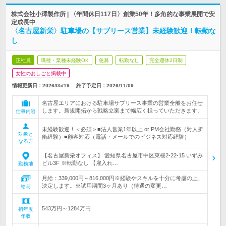
株式会社小澤製作所 | 〈年間休日117日〉創業50年！多角的な事業展開で安
定成長中
〈名古屋新栄〉駐車場の【サブリース営業】未経験歓迎！転勤な
し
正社員
職種・業種未経験OK
急募
転勤なし
完全週休2日制
女性のおしごと掲載中
情報更新日：2026/05/19
終了予定日：
2026/11/09
名古屋エリアにおける駐車場サブリース事業の営業全般をお任せ
します。新規開拓から戦略立案まで幅広く担っていただきます。
仕事内容
未経験歓迎！＜必須＞■法人営業1年以上 or PM会社勤務（対人折
対象と
衝経験）■顧客対応（電話・メールでのビジネス対応経験）
なる方
【名古屋新栄オフィス】 愛知県名古屋市中区東桜2-22-15 いずみ
ビル3F ※転勤なし 【雇入れ…
勤務地
月給：339,000円～816,000円※経験やスキルを十分に考慮の上、
決定します。※試用期間3ヶ月あり（待遇の変更…
給与
543万円～1284万円
初年度
年収