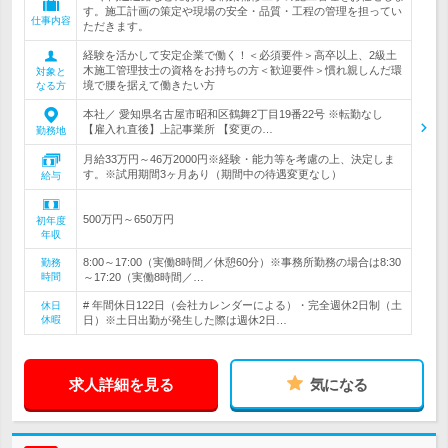
す。施工計画の策定や現場の安全・品質・工程の管理を担ってい
仕事内容
ただきます。
経験を活かして安定企業で働く！＜必須要件＞高卒以上、2級土
木施工管理技士の資格をお持ちの方＜歓迎要件＞慣れ親しんだ環
対象と
境で腰を据えて働きたい方
なる方
本社／ 愛知県名古屋市昭和区鶴舞2丁目19番22号 ※転勤なし
【雇入れ直後】上記事業所 【変更の…
勤務地
月給33万円～46万2000円※経験・能力等を考慮の上、決定しま
す。※試用期間3ヶ月あり（期間中の待遇変更なし）
給与
500万円～650万円
初年度
年収
8:00～17:00（実働8時間／休憩60分）※事務所勤務の場合は8:30
勤務
時間
～17:20（実働8時間／…
# 年間休日122日（会社カレンダーによる）・完全週休2日制（土
休日
休暇
日）※土日出勤が発生した際は週休2日…
求人詳細を見る
気になる