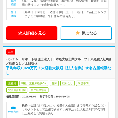
8:00～17:00 （所定労働時間：8時間0分／休憩時間：1時間）※現
勤務
時間
場の状況により時間の前後が生…
【年間休日120日】・週休2日制（土・日・祝日）※会社カレンダ
休日
休暇
ーによる土曜出勤、平日休みの場合あり。…
求人詳細を見る
気になる
新着
ベンチャーサポート税理士法人 | 日本最大級士業グループ｜未経験入社8割
／転勤なし／土日祝休
平均年収1,020万円！未経験大歓迎【法人営業】★名古屋転勤な
し
正社員
職種・業種未経験OK
急募
転勤なし
学歴不問
完全週休2日制
第二新卒歓迎
情報更新日：2026/08/07
終了予定日：
2026/10/08
税務・会計だけではない。経営や人生設計まで寄り添う総合コン
サルタントとして活躍できます。先輩たちは入社後1年で60万円
仕事内容
以上昇給した実績もあり！