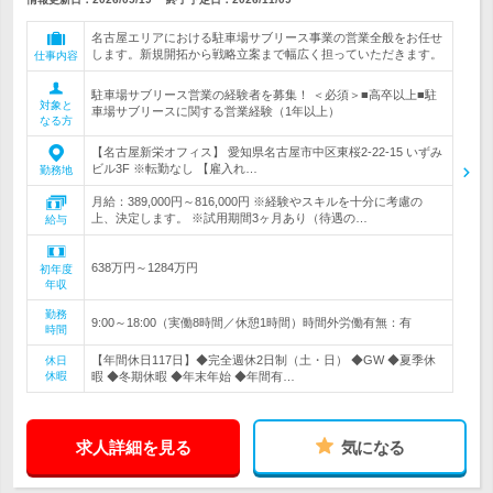
名古屋エリアにおける駐車場サブリース事業の営業全般をお任せ
します。新規開拓から戦略立案まで幅広く担っていただきます。
仕事内容
駐車場サブリース営業の経験者を募集！ ＜必須＞■高卒以上■駐
対象と
車場サブリースに関する営業経験（1年以上）
なる方
【名古屋新栄オフィス】 愛知県名古屋市中区東桜2-22-15 いずみ
ビル3F ※転勤なし 【雇入れ…
勤務地
月給：389,000円～816,000円 ※経験やスキルを十分に考慮の
上、決定します。 ※試用期間3ヶ月あり（待遇の…
給与
638万円～1284万円
初年度
年収
勤務
9:00～18:00（実働8時間／休憩1時間）時間外労働有無：有
時間
【年間休日117日】◆完全週休2日制（土・日） ◆GW ◆夏季休
休日
休暇
暇 ◆冬期休暇 ◆年末年始 ◆年間有…
求人詳細を見る
気になる