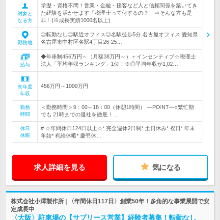
学歴・資格不問！営業・金融・接客など人と信頼関係を築いてき
た経験を活かせます「税理士って何するの？」⇒そんな方も是
対象と
非！(※成長実績1000名以上)
なる方
◎転勤なし◎駅近オフィス◎名駅徒歩5分 名古屋オフィス 愛知県
名古屋市中村区名駅4丁目26‐25…
勤務地
◆年俸制456万円～（月額38万円～）＋インセンティブ☆税理士
法人「平均年収ランキング」1位！※◎平均年収が1,02…
給与
456万円～1000万円
初年度
年収
＜勤務時間＞9：00～18：00（休憩1時間） ―POINT―○繁忙期
勤務
時間
でも 21時までの退社を徹底！…
# ☆年間休日124日以上☆* 完全週休2日制* 土日休み* 祝日* 年末
休日
休暇
年始* 有給休暇* 慶弔休…
求人詳細を見る
気になる
株式会社小澤製作所 | 〈年間休日117日〉創業50年！多角的な事業展開で安
定成長中
〈大阪〉駐車場の【サブリース営業】経験者募集！転勤なし