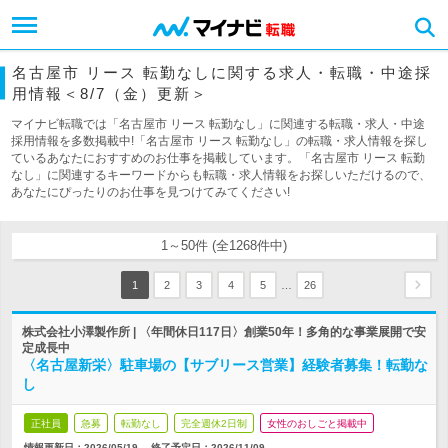
名古屋市 リース 転勤なしに関する求人・転職・中途採
用情報＜8/7（金）更新＞
マイナビ転職では「名古屋市 リース 転勤なし」に関連する転職・求人・中途
採用情報を多数掲載中!「名古屋市 リース 転勤なし」の転職・求人情報を探し
ているあなたにおすすめのお仕事を掲載しています。「名古屋市 リース 転勤
なし」に関連するキーワードからも転職・求人情報をお探しいただけるので、
あなたにぴったりのお仕事を見つけてみてください!
1～50件 (全1268件中)
…
1
2
3
4
5
26
株式会社小澤製作所 | 〈年間休日117日〉創業50年！多角的な事業展開で安
定成長中
〈名古屋新栄〉駐車場の【サブリース営業】経験者募集！転勤な
し
正社員
急募
転勤なし
完全週休2日制
女性のおしごと掲載中
情報更新日：2026/05/19
終了予定日：
2026/11/09