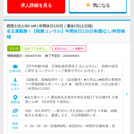
求人詳細を見る
気になる
税理士法人We will | 年間休日120日｜週休2日(土日祝)
名古屋勤務！【税務コンサル】年間休日120日/転勤なし/幹部候
補
正社員
急募
転勤なし
女性のおしごと掲載中
情報更新日：2026/07/30
終了予定日：
2026/09/03
【平均年齢36歳、圧倒的成長環境 】法人を中心に、税務や経営
に関するコンサルティング業務を中心にお任せします。
仕事内容
【経験者、積極採用中！】《必須要件》■大卒以上■税理士事務所
での実務経験を持っている方 ★「税理士科目合格」の方は歓迎！
対象と
◇年間休日120日
なる方
■名古屋オフィス 愛知県名古屋市中村区名駅3丁目22番8号 大東
海ビル8F 811A号室 ※原則公…
勤務地
月給：431,550円～＋賞与(4ヶ月分支給)＋諸手当 ※年齢、経験、
能力を考慮の上、優遇します。※試用期間6ヶ月…
給与
勤務
9：00～18：00（実働8時間／休憩60分）時間外労働有無：有
時間