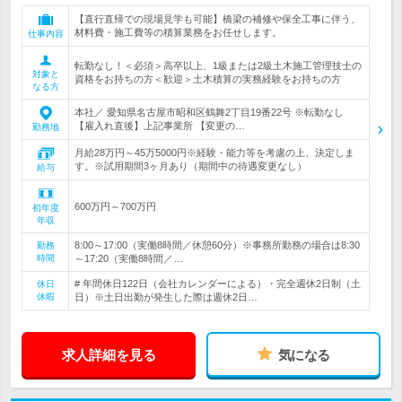
【直行直帰での現場見学も可能】橋梁の補修や保全工事に伴う、
材料費・施工費等の積算業務をお任せします。
仕事内容
転勤なし！＜必須＞高卒以上、1級または2級土木施工管理技士の
対象と
資格をお持ちの方＜歓迎＞土木積算の実務経験をお持ちの方
なる方
本社／ 愛知県名古屋市昭和区鶴舞2丁目19番22号 ※転勤なし
【雇入れ直後】上記事業所 【変更の…
勤務地
月給28万円～45万5000円※経験・能力等を考慮の上、決定しま
す。※試用期間3ヶ月あり（期間中の待遇変更なし）
給与
600万円～700万円
初年度
年収
8:00～17:00（実働8時間／休憩60分）※事務所勤務の場合は8:30
勤務
時間
～17:20（実働8時間／…
# 年間休日122日（会社カレンダーによる）・完全週休2日制（土
休日
休暇
日）※土日出勤が発生した際は週休2日…
求人詳細を見る
気になる