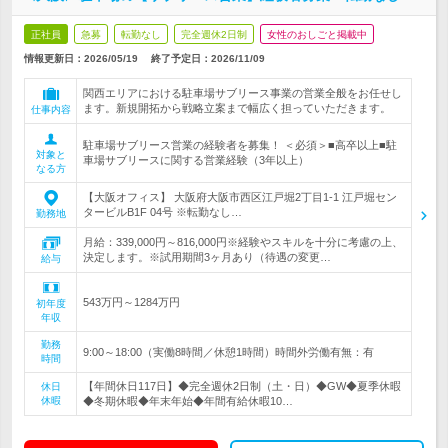
正社員
急募
転勤なし
完全週休2日制
女性のおしごと掲載中
情報更新日：2026/05/19
終了予定日：
2026/11/09
関西エリアにおける駐車場サブリース事業の営業全般をお任せし
ます。新規開拓から戦略立案まで幅広く担っていただきます。
仕事内容
駐車場サブリース営業の経験者を募集！ ＜必須＞■高卒以上■駐
対象と
車場サブリースに関する営業経験（3年以上）
なる方
【大阪オフィス】 大阪府大阪市西区江戸堀2丁目1-1 江戸堀セン
タービルB1F 04号 ※転勤なし…
勤務地
月給：339,000円～816,000円※経験やスキルを十分に考慮の上、
決定します。※試用期間3ヶ月あり（待遇の変更…
給与
543万円～1284万円
初年度
年収
勤務
9:00～18:00（実働8時間／休憩1時間）時間外労働有無：有
時間
【年間休日117日】◆完全週休2日制（土・日）◆GW◆夏季休暇
休日
休暇
◆冬期休暇◆年末年始◆年間有給休暇10…