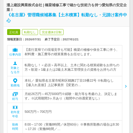
瀧上建設興業株式会社 | 橋梁補修工事で確かな技術力を持つ愛知県の安定企
業！
《名古屋》管理職候補募集【土木積算】転勤なし・元請け案件中
心
正社員
転勤なし
完全週休2日制
情報更新日：2026/07/31
終了予定日：
2027/01/21
【直行直帰での現場見学も可能】橋梁の補修や保全工事に伴う、
材料費・施工費等の積算業務をお任せします。
仕事内容
転勤なし！＜必須＞高卒以上、土木に関わる積算経験をお持ちの
対象と
方＜歓迎＞1級または2級土木施工管理技士の資格をお持ちの方
なる方
本社／ 愛知県名古屋市昭和区鶴舞2丁目19番22号 ※転勤なし
【雇入れ直後】上記事業所 【変更の…
勤務地
月給26万円～45万5000円※経験・能力等を考慮の上、決定しま
す。※試用期間3ヶ月あり（期間中の待遇変更なし）
給与
500万円～700万円
初年度
年収
8:00～17:00（実働8時間／休憩60分）※事務所勤務の場合は8:30
勤務
時間
～17:20（実働8時間／…