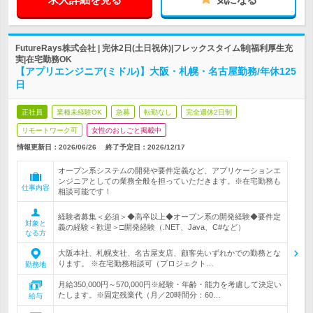
FutureRays株式会社 | 完休2日(土日祝休)|フレックスタイム制|福利厚生充
実|在宅勤務OK
【アプリエンジニア(ミドル)】大阪・札幌・名古屋勤務/年休125
日
正社員
業種未経験OK
急募
転勤なし
完全週休2日制
リモートワーク可
女性のおしごと掲載中
情報更新日：2026/06/26
終了予定日：
2026/12/17
オープン系システムの開発や要件定義など、アプリケーションエ
ンジニアとしての業務全般を担っていただきます。※在宅勤務も
仕事内容
相談可能です！
経験者募集＜必須＞◆高卒以上◆オープン系の開発経験◆要件定
対象と
義の経験＜歓迎＞□開発経験（.NET、Java、C#など）
なる方
大阪本社、札幌支社、名古屋支店、顧客先いずれかでの勤務とな
ります。 ※在宅勤務相談可（プロジェクト…
勤務地
月給350,000円～570,000円※経験・年齢・能力を考慮して決定い
たします。※固定残業代（月／20時間分：60…
給与