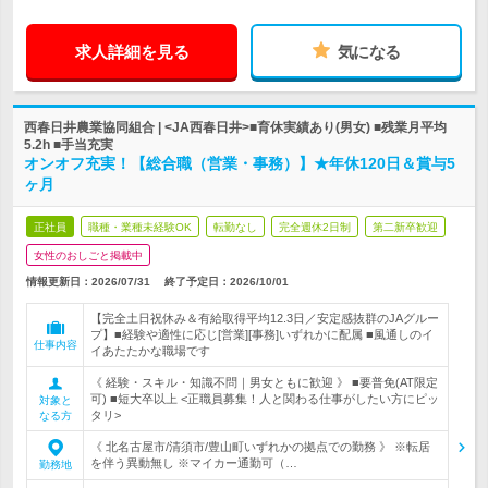
求人詳細を見る
気になる
西春日井農業協同組合 | <JA西春日井>■育休実績あり(男女) ■残業月平均
5.2h ■手当充実
オンオフ充実！【総合職（営業・事務）】★年休120日＆賞与5
ヶ月
正社員
職種・業種未経験OK
転勤なし
完全週休2日制
第二新卒歓迎
女性のおしごと掲載中
情報更新日：2026/07/31
終了予定日：
2026/10/01
【完全土日祝休み＆有給取得平均12.3日／安定感抜群のJAグルー
プ】■経験や適性に応じ[営業][事務]いずれかに配属 ■風通しのイ
仕事内容
イあたたかな職場です
《 経験・スキル・知識不問｜男女ともに歓迎 》 ■要普免(AT限定
可) ■短大卒以上 <正職員募集！人と関わる仕事がしたい方にピッ
対象と
タリ>
なる方
《 北名古屋市/清須市/豊山町いずれかの拠点での勤務 》 ※転居
を伴う異動無し ※マイカー通勤可（…
勤務地