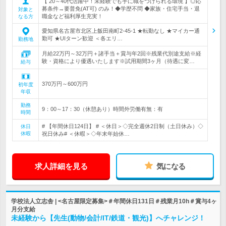
【 20～40代活躍中！未経験でも手に職をつけられる環境 】◎応
募条件→要普免(AT可) のみ！◆学歴不問 ◆家族・住宅手当・退
対象と
職金など福利厚生充実！
なる方
愛知県名古屋市北区上飯田南町2-45-1 ★転勤なし ★マイカー通
勤可 ★UIターン歓迎 ＜各エリ…
勤務地
月給22万円～32万円＋諸手当＋賞与年2回※残業代別途支給※経
験・資格により優遇いたします※試用期間3ヶ月（待遇に変…
給与
370万円～600万円
初年度
年収
勤務
9：00～17：30（休憩あり）時間外労働有無：有
時間
# 【年間休日124日】 # ＜休日＞◇完全週休2日制（土日休み）◇
休日
休暇
祝日休み# ＜休暇＞◇年末年始休…
求人詳細を見る
気になる
学校法人立志舎 | <名古屋限定募集>＃年間休日131日＃残業月10h＃賞与4ヶ
月分支給
未経験から【先生(動物/会計/IT/鉄道・観光)】へチャレンジ！