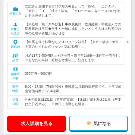
立志舎が展開する専門学校の教員として「動物」「エンタメ」
「会計」「IT」「鉄道・観光」「グローバル」各コースのいずれ
仕事内容
かをお任せします。
【未経験・第二新卒歓迎】◆教員免許・教員経験・学校法人での
勤務経験は不問◆学生と一緒に成長したいという方は大歓迎◎前
対象と
職の経験や資格が活かせる
なる方
【転居を伴う転勤なし／U・Iターン歓迎】 【東京・横浜・大宮・
千葉のいずれかのキャンパスに勤務】…
勤務地
月給21万3,400円以上 + 諸手当 + 賞与年2回※一律住宅手当含む。
※あなたの年齢・経験を考慮の上、決定します…
給与
330万円～500万円
初年度
年収
9:00～17:30（7時間40分）※残業は月10時間程度です。※年間所
勤務
時間
定労働時間／1794時間
# ★年間休日131日（前年度実績）【休日】完全週休2日制（基本
休日
休暇
は土日祝休み） ※休日に出勤した場合…
求人詳細を見る
気になる