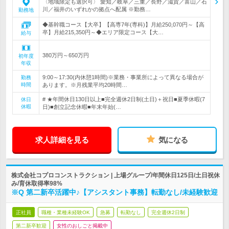
〈地域限定も選択可〉 愛知／岐阜／三重／長野／滋賀／富山／石
川／福井のいずれかの拠点へ配属 ※勤務…
勤務地
◆基幹職コース【大卒】【高専7年(専科)】月給250,070円～【高
卒】月給215,350円～◆エリア限定コース【大…
給与
380万円～650万円
初年度
年収
9:00～17:30(内休憩1時間)※業務・事業所によって異なる場合が
勤務
時間
あります。※月残業平均20時間…
# ★年間休日130日以上■完全週休2日制(土日)＋祝日■夏季休暇(7
休日
休暇
日)■創立記念休暇■年末年始(…
求人詳細を見る
気になる
株式会社コプロコンストラクション | 上場グループ/年間休日125日/土日祝休
み/育休取得率98%
※Q 第二新卒活躍中♪【アシスタント事務】転勤なし/未経験歓迎
正社員
職種・業種未経験OK
急募
転勤なし
完全週休2日制
第二新卒歓迎
女性のおしごと掲載中