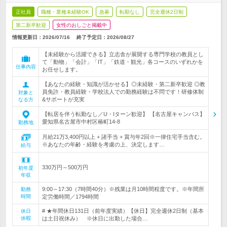
正社員
職種・業種未経験OK
急募
転勤なし
完全週休2日制
第二新卒歓迎
女性のおしごと掲載中
情報更新日：2026/07/16
終了予定日：
2026/08/27
【未経験から活躍できる】立志舎が展開する専門学校の教員とし
て「動物」「会計」「IT」「鉄道・観光」各コースのいずれかを
仕事内容
お任せします。
【あなたの経験・知識が活かせる】◎未経験・第二新卒歓迎 ◎教
員免許・教員経験・学校法人での勤務経験は不問です！研修体制
対象と
&サポートが充実
なる方
【転居を伴う転勤なし／U・Iターン歓迎】 【名古屋キャンパス】
愛知県名古屋市中村区椿町14-8
勤務地
月給21万3,400円以上 + 諸手当 + 賞与年2回※一律住宅手当含む。
※あなたの年齢・経験を考慮の上、決定します…
給与
330万円～500万円
初年度
年収
9:00～17:30（7時間40分）※残業は月10時間程度です。※年間所
勤務
時間
定労働時間／1794時間
# ★年間休日131日（前年度実績）【休日】完全週休2日制（基本
休日
休暇
は土日祝休み） ※休日に出勤した場合…