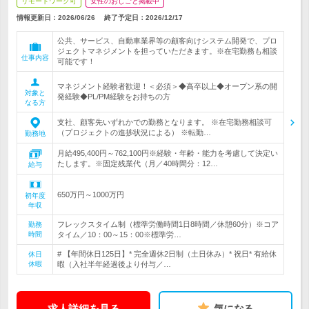
リモートワーク可
女性のおしごと掲載中
情報更新日：2026/06/26
終了予定日：
2026/12/17
公共、サービス、自動車業界等の顧客向けシステム開発で、プロ
ジェクトマネジメントを担っていただきます。※在宅勤務も相談
仕事内容
可能です！
マネジメント経験者歓迎！＜必須＞◆高卒以上◆オープン系の開
対象と
発経験◆PL/PM経験をお持ちの方
なる方
支社、顧客先いずれかでの勤務となります。 ※在宅勤務相談可
（プロジェクトの進捗状況による） ※転勤…
勤務地
月給495,400円～762,100円※経験・年齢・能力を考慮して決定い
たします。※固定残業代（月／40時間分：12…
給与
650万円～1000万円
初年度
年収
フレックスタイム制（標準労働時間1日8時間／休憩60分）※コア
勤務
時間
タイム／10：00～15：00※標準労…
# 【年間休日125日】* 完全週休2日制（土日休み）* 祝日* 有給休
休日
休暇
暇（入社半年経過後より付与／…
求人詳細を見る
気になる