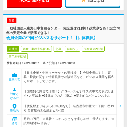
求人詳細を見る
気になる
新着
一般社団法人東海日中貿易センター | 完全週休2日制！残業少なめ！設立70
年の安定企業で活躍できる！
会員企業の中国ビジネスをサポート！【団体職員】
正社員
職種・業種未経験OK
急募
転勤なし
完全週休2日制
第二新卒歓迎
情報更新日：2026/08/07
終了予定日：
2026/10/08
【日本企業と中国マーケットの架け橋！】会員企業に対し、貿
易・投資に関する情報提供や相談対応など、ビジネス展開を幅広
仕事内容
くサポートしています。
【国際的な舞台で活躍！】グローバルビジネスの中で力を試せま
対象と
す■大卒以上 ■35歳までの方（※1）■基本的なパソコンスキル
なる方
【伏見駅より徒歩6分◇転勤なし】 名古屋市中区栄二丁目10番19
号 名古屋商工会議所ビル 6階
勤務地
月給24万円～※経験・スキルなどを考慮し加給・優遇します。※
試用期間3ヶ月あり
給与