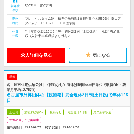
500万円～800万円
初年度
年収
フレックスタイム制（標準労働時間1日8時間／休憩60分）※コア
勤務
時間
タイム／10：00～15：00※標準労…
# 【年間休日125日】* 完全週休2日制（土日休み）* 祝日* 有給休
休日
休暇
暇（入社半年経過後より付与／…
求人詳細を見る
気になる
新着
名古屋市住宅供給公社 | 《転勤なし》有休は時間or半日単位で取得OK・残
業月平均12.7時間
名古屋市外郭団体の【技術職】完全週休2日制(土日祝)で年休125
日
正社員
業種未経験OK
転勤なし
完全週休2日制
第二新卒歓迎
女性のおしごと掲載中
情報更新日：2026/08/07
終了予定日：
2026/10/08