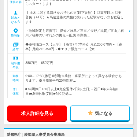
仕事内容
らスタートします
【 土木に関する資格をお持ちの方(以下参照) 】◎高卒以上 ◎要
普免（AT可）★高速道路の業務に携わった経験がない方も歓迎し
対象と
ます
なる方
〈地域限定も選択可〉 愛知／岐阜／三重／長野／滋賀／富山／石
川／福井のいずれかの拠点へ配属 ※勤務…
勤務地
◆基幹職コース【大卒】【高専7年(専科)】月給250,070円～【高
卒】月給215,350円～◆エリア限定コース【大…
給与
380万円～650万円
初年度
年収
9:00～17:30(休憩1時間)※業務・事業所によって異なる場合があ
勤務
時間
ります。※月残業平均20時間程…
# 年間休日130日以上■完全週休2日制(土日)＋祝日■年末年始(6
休日
休暇
日)■夏季休暇(7日)■創立記念…
求人詳細を見る
気になる
愛知県庁 | 愛知県人事委員会事務局