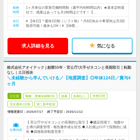
1ヶ月単位の変形労働時間制（週平均40時間以内）★基本定時退
勤務
時間
社で、残業はあっても月1時間ほどです！【…
# 【休日】* 週休2日制（シフト制）* 月8日休み※希望休は月2回
休日
休暇
取得可能！連休もOK！# 【休暇…
求人詳細を見る
気になる
株式会社アオイテック | 創業55年・官公庁/大手ゼネコンと長期取引｜転勤
なし｜土日祝休
＼未経験から学んでいける／【地質調査】◎年休124日／賞与4
ヶ月
正社員
職種・業種未経験OK
急募
転勤なし
学歴不問
完全週休2日制
第二新卒歓迎
情報更新日：2026/07/17
終了予定日：
2026/11/12
【 官公庁やゼネコンとの長期的な取引 】◆建設現場で、地盤や
土壌の調査管理・報告書作成を担当 ◆入社後はOJTで段階的に成
仕事内容
長 ◆資格取得制度充実！