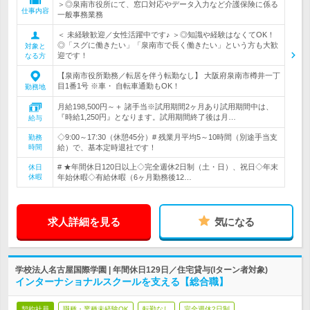
＞◎泉南市役所にて、窓口対応やデータ入力など介護保険に係る
仕事内容
一般事務業務
＜ 未経験歓迎／女性活躍中です♪ ＞◎知識や経験はなくてOK！
◎「スグに働きたい」「泉南市で長く働きたい」という方も大歓
対象と
迎です！
なる方
【泉南市役所勤務／転居を伴う転勤なし】 大阪府泉南市樽井一丁
目1番1号 ※車・ 自転車通勤もOK！
勤務地
月給198,500円～＋ 諸手当※試用期間2ヶ月あり試用期間中は、
『時給1,250円』となります。試用期間終了後は月…
給与
◇9:00～17:30（休憩45分）# 残業月平均5～10時間（別途手当支
勤務
時間
給）で、基本定時退社です！
# ★年間休日120日以上◇完全週休2日制（土・日）、祝日◇年末
休日
休暇
年始休暇◇有給休暇（6ヶ月勤務後12…
求人詳細を見る
気になる
学校法人名古屋国際学園 | 年間休日129日／住宅貸与(Iターン者対象)
インターナショナルスクールを支える【総合職】
契約社員
職種・業種未経験OK
転勤なし
完全週休2日制