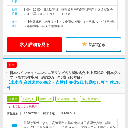
年収
9:00～18:00（休憩1時間）※残業月平均5時間程度※派遣就業先
勤務
時間
により異なりますので、 17：0…
# 【年間休日125日以上】* 完全週休2日制（土日休み）* 祝日* 年
休日
休暇
末年始休暇* 年次有給休暇⇒…
求人詳細を見る
気になる
新着
中日本ハイウェイ・エンジニアリング名古屋株式会社 | NEXCO中日本グル
ープ 〈モデル年収例〉約720万円/40歳（10年目）
【土木職(高速道路の保全・点検)】完休2日/転勤なし可/年休130
日
正社員
転勤なし
学歴不問
完全週休2日制
第二新卒歓迎
女性のおしごと掲載中
情報更新日：2026/07/24
終了予定日：
2026/09/10
希望や適性により、高速道路の構造物の施工管理や点検、調査・
設計のいずれかをお任せします ★キャリア採用でも丁寧な研修か