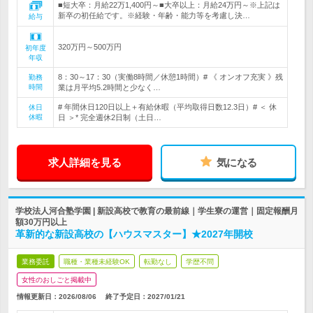
■短大卒：月給22万1,400円～■大卒以上：月給24万円～※上記は
新卒の初任給です。※経験・年齢・能力等を考慮し決…
給与
320万円～500万円
初年度
年収
8：30～17：30（実働8時間／休憩1時間）# 《 オンオフ充実 》残
勤務
時間
業は月平均5.2時間と少なく…
# 年間休日120日以上＋有給休暇（平均取得日数12.3日）# ＜ 休
休日
休暇
日 ＞* 完全週休2日制（土日…
求人詳細を見る
気になる
学校法人河合塾学園 | 新設高校で教育の最前線｜学生寮の運営｜固定報酬月
額30万円以上
革新的な新設高校の【ハウスマスター】★2027年開校
業務委託
職種・業種未経験OK
転勤なし
学歴不問
女性のおしごと掲載中
情報更新日：2026/08/06
終了予定日：
2027/01/21