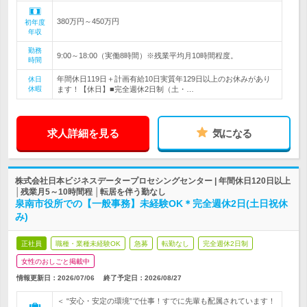
380万円～450万円
初年度
年収
勤務
9:00～18:00（実働8時間）※残業平均月10時間程度。
時間
年間休日119日＋計画有給10日実質年129日以上のお休みがあり
休日
休暇
ます！【休日】■完全週休2日制（土・…
求人詳細を見る
気になる
株式会社日本ビジネスデータープロセシングセンター | 年間休日120日以上
│残業月5～10時間程 │転居を伴う勤なし
泉南市役所での【一般事務】未経験OK＊完全週休2日(土日祝休
み)
正社員
職種・業種未経験OK
急募
転勤なし
完全週休2日制
女性のおしごと掲載中
情報更新日：2026/07/06
終了予定日：
2026/08/27
＜ “安心・安定の環境”で仕事！すでに先輩も配属されています！