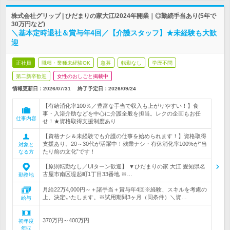
株式会社グリップ | ひだまりの家大江/2024年開業｜◎勤続手当あり(5年で
30万円など)
＼基本定時退社＆賞与年4回／【介護スタッフ】★未経験も大歓
迎
正社員
職種・業種未経験OK
急募
転勤なし
学歴不問
第二新卒歓迎
女性のおしごと掲載中
情報更新日：2026/07/31
終了予定日：
2026/09/24
【有給消化率100％／豊富な手当で収入も上がりやすい！】食
事・入浴介助などを中心に介護全般を担当。レクの企画もお任
仕事内容
せ！★資格取得支援制度あり
【資格ナシ＆未経験でも介護の仕事を始められます！】資格取得
支援あり。20～30代が活躍中！残業ナシ・有休消化率100%が“当
対象と
たり前の文化”です！
なる方
【原則転勤なし／UIターン歓迎】 ▼ひだまりの家 大江 愛知県名
古屋市南区堤起町1丁目33番地 ※…
勤務地
月給22万4,000円～＋諸手当＋賞与年4回※経験、スキルを考慮の
上、決定いたします。※試用期間3ヶ月（同条件）＼資…
給与
370万円～400万円
初年度
年収