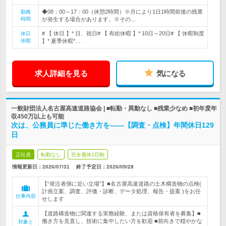
◆08：00～17：00（休憩2時間）※月により1日1時間前後の残業
勤務
時間
が発生する場合があります。※その…
# 【 休日 】* 日、祝日# 【 有給休暇 】* 10日～20日# 【 休暇制度
休日
休暇
】* 夏季休暇*…
求人詳細を見る
気になる
一般財団法人名古屋高速道路協会 | ■転勤・異動なし ■残業少なめ ■初年度年
収450万以上も可能
次は、公務員に準じた働き方を――【調査・点検】年間休日129
日
正社員
転勤なし
完全週休2日制
情報更新日：2026/07/31
終了予定日：
2026/09/28
【“発注者側に近い立場”】■名古屋高速道路の土木構造物の点検(
計画立案、調査、評価・診断、データ処理、報告・提案 )をお任
仕事内容
せします
【道路構造物に関連する実務経験、または資格保有者を募集】■
働き方を見直し、技術に集中したい方を歓迎 ■前向きで穏やかな
対象と