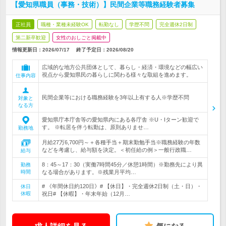
【愛知県職員（事務・技術）】民間企業等職務経験者募集
正社員
職種・業種未経験OK
転勤なし
学歴不問
完全週休2日制
第二新卒歓迎
女性のおしごと掲載中
情報更新日：2026/07/17
終了予定日：
2026/08/20
広域的な地方公共団体として、暮らし・経済・環境などの幅広い
視点から愛知県民の暮らしに関わる様々な取組を進めます。
仕事内容
民間企業等における職務経験を3年以上有する人※学歴不問
対象と
なる方
愛知県庁本庁舎等の愛知県内にある各庁舎 ※U・Iターン歓迎で
す。 ※転居を伴う転勤は、原則ありませ…
勤務地
月給27万6,700円～＋各種手当＋期末勤勉手当※職務経験の年数
などを考慮し、給与額を決定。＜初任給の例＞一般行政職…
給与
8：45～17：30（実働7時間45分／休憩1時間）※勤務先により異
勤務
時間
なる場合があります。※残業月平均…
# 《年間休日約120日》# 【休日】・完全週休2日制（土・日）・
休日
休暇
祝日# 【休暇】・年末年始（12月…