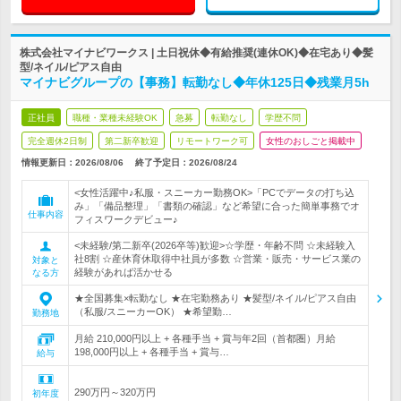
株式会社マイナビワークス | 土日祝休◆有給推奨(連休OK)◆在宅あり◆髪
型/ネイル/ピアス自由
マイナビグループの【事務】転勤なし◆年休125日◆残業月5h
正社員
職種・業種未経験OK
急募
転勤なし
学歴不問
完全週休2日制
第二新卒歓迎
リモートワーク可
女性のおしごと掲載中
情報更新日：2026/08/06
終了予定日：
2026/08/24
<女性活躍中♪私服・スニーカー勤務OK>「PCでデータの打ち込
み」「備品整理」「書類の確認」など希望に合った簡単事務でオ
仕事内容
フィスワークデビュー♪
<未経験/第二新卒(2026卒等)歓迎>☆学歴・年齢不問 ☆未経験入
社8割 ☆産休育休取得中社員が多数 ☆営業・販売・サービス業の
対象と
経験があれば活かせる
なる方
★全国募集×転勤なし ★在宅勤務あり ★髪型/ネイル/ピアス自由
（私服/スニーカーOK） ★希望勤…
勤務地
月給 210,000円以上 + 各種手当 + 賞与年2回（首都圏）月給
198,000円以上 + 各種手当 + 賞与…
給与
290万円～320万円
初年度