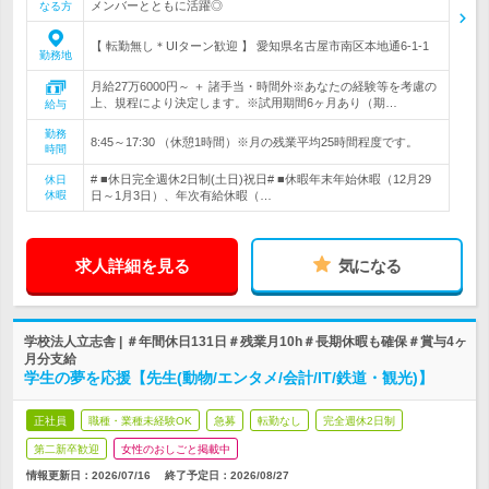
メンバーとともに活躍◎
なる方
【 転勤無し＊UIターン歓迎 】 愛知県名古屋市南区本地通6-1-1
勤務地
月給27万6000円～ ＋ 諸手当・時間外※あなたの経験等を考慮の
上、規程により決定します。※試用期間6ヶ月あり（期…
給与
勤務
8:45～17:30 （休憩1時間）※月の残業平均25時間程度です。
時間
# ■休日完全週休2日制(土日)祝日# ■休暇年末年始休暇（12月29
休日
休暇
日～1月3日）、年次有給休暇（…
求人詳細を見る
気になる
学校法人立志舎 | ＃年間休日131日＃残業月10h＃長期休暇も確保＃賞与4ヶ
月分支給
学生の夢を応援【先生(動物/エンタメ/会計/IT/鉄道・観光)】
正社員
職種・業種未経験OK
急募
転勤なし
完全週休2日制
第二新卒歓迎
女性のおしごと掲載中
情報更新日：2026/07/16
終了予定日：
2026/08/27