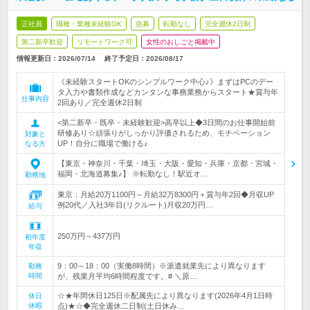
正社員
職種・業種未経験OK
急募
転勤なし
完全週休2日制
第二新卒歓迎
リモートワーク可
女性のおしごと掲載中
情報更新日：2026/07/14
終了予定日：
2026/08/17
《未経験スタートOKのシンプルワーク中心♪》まずはPCのデー
タ入力や書類作成などカンタンな事務業務からスタート★賞与年
仕事内容
2回あり／完全週休2日制
<第二新卒・既卒・未経験歓迎>高卒以上◆3日間のお仕事開始前
研修あり☆頑張りがしっかり評価されるため、モチベーション
対象と
UP！自分に職場で働ける♪
なる方
【東京・神奈川・千葉・埼玉・大阪・愛知・兵庫・京都・宮城・
福岡・北海道募集♪】 ※転勤なし！駅近オ…
勤務地
東京：月給20万1100円～月給32万8300円＋賞与年2回◆月収UP
例20代／入社3年目(リクルート)月収20万円…
給与
250万円～437万円
初年度
年収
9：00～18：00（実働8時間）※派遣就業先により異なります
勤務
時間
が、残業月平均6時間程度です。# ＼原…
☆★年間休日125日※配属先により異なります(2026年4月1日時
休日
休暇
点)★☆◆完全週休二日制(土日休み…