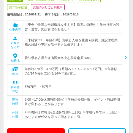
第二新卒歓迎
女性のおしごと掲載中
情報更新日：2026/07/31
終了予定日：
2026/09/10
【安全で快適な学習環境を支える】送迎の誘導から学校行事の設
営・運営、施設管理をお任せ！
仕事内容
【未経験OK・年齢不問】意欲と人柄を重視★購買、施設管理業
対象と
務の経験や英語を話せる方は優遇します！
なる方
愛知県名古屋市守山区大字中志段味南原2686
勤務地
年俸制379万～470万円（月額27.0714～33.5714万円）※年俸額
の1/14を毎月支給(1/14を年2回賞…
給与
379万円～470万円
初年度
年収
8:00～17:00(休憩時間60分)※学校の長期休暇、イベント時は時間
勤務
時間
帯が変わることがあります
# 年間休日129日完全週休2日制(土日祝)※学校行事で休日出勤が
休日
休暇
ありますが代休を取って頂きます。有…