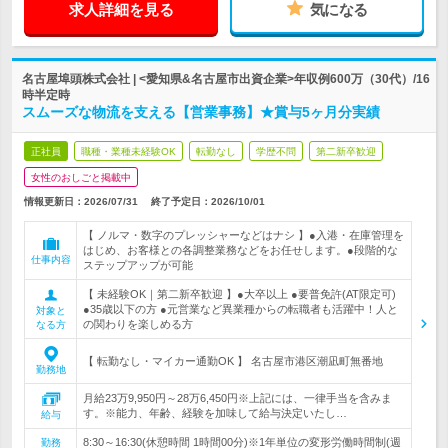
求人詳細を見る
気になる
名古屋埠頭株式会社 | <愛知県&名古屋市出資企業>年収例600万（30代）/16
時半定時
スムーズな物流を支える【営業事務】★賞与5ヶ月分実績
正社員
職種・業種未経験OK
転勤なし
学歴不問
第二新卒歓迎
女性のおしごと掲載中
情報更新日：2026/07/31
終了予定日：
2026/10/01
【 ノルマ・数字のプレッシャーなどはナシ 】●入港・在庫管理を
はじめ、お客様との各調整業務などをお任せします。●段階的な
仕事内容
ステップアップが可能
【 未経験OK｜第二新卒歓迎 】●大卒以上 ●要普免許(AT限定可)
●35歳以下の方 ●元営業など異業種からの転職者も活躍中！人と
対象と
の関わりを楽しめる方
なる方
【 転勤なし・マイカー通勤OK 】 名古屋市港区潮凪町無番地
勤務地
月給23万9,950円～28万6,450円※上記には、一律手当を含みま
す。※能力、年齢、経験を加味して給与決定いたし…
給与
8:30～16:30(休憩時間 1時間00分)※1年単位の変形労働時間制(週
勤務