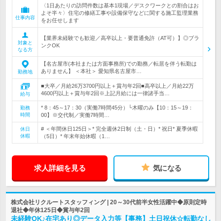
〈1日あたりの訪問件数は基本1現場／デスクワークとの割合はお
よそ半々〉住宅の修繕工事や設備保守などに関する施工監理業務
仕事内容
をお任せします
【業界未経験でも歓迎／高卒以上・要普通免許（AT可）】◎ブラ
対象と
ンクOK
なる方
【名古屋市(本社または方面事務所)での勤務／転居を伴う転勤は
ありません】 ＜本社＞ 愛知県名古屋市…
勤務地
■大卒／月給26万3700円以上＋賞与年2回■高卒以上／月給22万
4600円以上＋賞与年2回※上記月給には一律諸手当…
給与
* 8：45～17：30（実働7時間45分）└木曜のみ【10：15～19：
勤務
時間
00】※交代制／実働7時間…
# ＜年間休日125日＞* 完全週休2日制（土・日）* 祝日* 夏季休暇
休日
休暇
（5日）* 年末年始休暇（1…
求人詳細を見る
気になる
株式会社リクルートスタッフィング | 20～30代前半女性活躍中◆原則定時
退社◆年休125日◆賞与年2回
未経験OK♪在宅あり◎データ入力等【事務】土日祝休☆転勤なし