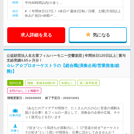
時間
平均40時間以内)※多く…
# 《 年間休日117日 》<休日>* 週休2日制／日曜、土曜(月3回以上
休日
休暇
休み)* 祝日<休暇>* …
求人詳細を見る
気になる
公益財団法人名古屋フィルハーモニー交響楽団 | 年間休日120日以上│賞与
支給実績4.65ヶ月分！
☆レア☆プロオーケストラの【総合職(演奏企画/営業推進/総
務)】
契約社員
職種・業種未経験OK
転勤なし
第二新卒歓迎
女性のおしごと掲載中
情報更新日：2026/08/05
終了予定日：
2026/10/01
《あなたのアイデアや情熱で、たくさんの人の心に音楽の感動を
届ける仕事》名フィルの一員として、演奏会の企画や広報、チケ
仕事内容
ット販売などを行います
《"好き"という気持ちが原動力に。》◎"音楽が好き""オーケスト
対象と
ラが好き"という想いや情熱を、仕事に活かしてみませんか？