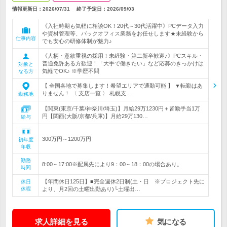
情報更新日：2026/07/31
終了予定日：
2026/09/03
《入社時期も気軽に相談OK！20代～30代活躍中》PCデータ入力
や資材管理等、バックオフィス業務をお任せします★未経験から
仕事内容
でも安心の研修体制が魅力♪
《人柄・意欲重視の採用！未経験・第二新卒歓迎♪》PCスキル・
普通免許ある方歓迎！「大手で働きたい」など応募のきっかけは
対象と
気軽でOK♪ ※学歴不問
なる方
【 全国各地で募集します！希望エリアで通勤可能 】 ▼転勤はあ
りません！ 〈 支店一覧 〉 札幌支…
勤務地
【関東(東京/千葉/神奈川/埼玉)】月給29万1230円＋皆勤手当1万
円【関西(大阪/京都/兵庫)】月給29万130…
給与
300万円～1200万円
初年度
年収
勤務
8:00～17:00※配属先により9：00～18：00の場合あり。
時間
【年間休日125日】■完全週休2日制(土・日 ※プロジェクト先に
休日
休暇
より、月2回の土曜出勤あり)└土曜出…
求人詳細を見る
気になる