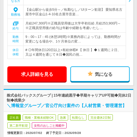
なる方
【金山駅から徒歩5分～／転勤なし／UIターン歓迎】 愛知県名古
屋市中区金山1-4-10名古屋市音楽…
勤務地
月給247,300円※正職員登用後は大学卒初任給 月給253,900円～
※正職員登用後の給与は年齢や経験を考慮いたし…
給与
9：00～17：45 (休憩1時間)※業務内容によっては、勤務時間が
勤務
時間
変更になる場合や、1ケ月単位の変…
# ◎年間休日120日以上+有給休暇# 【 休日 】◆１週間に２日、
休日
休暇
又は４週間を通じて８日◆国民の祝…
求人詳細を見る
気になる
株式会社バックスグループ | 15年連続黒字◆早期キャリアUP可能◆完休2日
制◆残業少
＼博報堂グループ／官公庁向け案件の【人材営業・管理運営】
正社員
職種・業種未経験OK
急募
転勤なし
完全週休2日制
第二新卒歓迎
女性のおしごと掲載中
情報更新日：2026/07/02
終了予定日：
2026/09/28