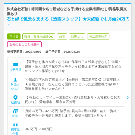
株式会社石捨 | 徳川園や名古屋城などを手掛ける企業/転勤なし/資格取得支
援あり
石と緑で風景を支える【造園スタッフ】★未経験でも月給24万円
～
正社員
職種・業種未経験OK
急募
転勤なし
第二新卒歓迎
女性のおしごと掲載中
情報更新日：2026/08/07
終了予定日：
2026/08/24
【雨天はお休み＆暗くなる前に作業終了＆残業ほぼなし】公園・
庭園・個人宅の草花や木々をキレイに整えます★未経験でも安心
仕事内容
のシンプル作業からお任せ
＼40歳以下の限定募集※／【未経験・第二新卒OK】◎高卒以上
★自然が好き・なんとなく面白そうといった志望動機でもOK！
対象と
造園技術を学びませんか？
なる方
【 転勤なし・マイカー通勤OK・直行直帰あり・入社祝い金10万
円(※) 】 愛知県名古屋市東区芳野…
勤務地
月給24万円～42.5万円+諸手当+賞与年2回※経験・能力・資格・
年齢等を十分考慮し優遇します。※試用期間3ヶ月あり…
給与
340万円～500万円
初年度
年収