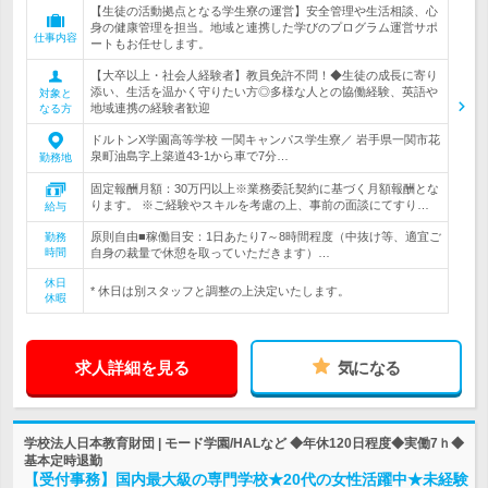
【生徒の活動拠点となる学生寮の運営】安全管理や生活相談、心
身の健康管理を担当。地域と連携した学びのプログラム運営サポ
仕事内容
ートもお任せします。
【大卒以上・社会人経験者】教員免許不問！◆生徒の成長に寄り
添い、生活を温かく守りたい方◎多様な人との協働経験、英語や
対象と
地域連携の経験者歓迎
なる方
ドルトンX学園高等学校 一関キャンパス学生寮／ 岩手県一関市花
泉町油島字上築道43-1から車で7分…
勤務地
固定報酬月額：30万円以上※業務委託契約に基づく月額報酬とな
ります。 ※ご経験やスキルを考慮の上、事前の面談にてすり…
給与
原則自由■稼働目安：1日あたり7～8時間程度（中抜け等、適宜ご
勤務
時間
自身の裁量で休憩を取っていただきます）…
休日
* 休日は別スタッフと調整の上決定いたします。
休暇
求人詳細を見る
気になる
学校法人日本教育財団 | モード学園/HALなど ◆年休120日程度◆実働7ｈ◆
基本定時退勤
【受付事務】国内最大級の専門学校★20代の女性活躍中★未経験