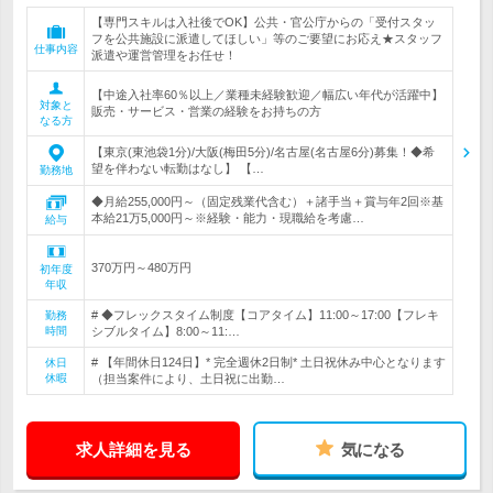
【専門スキルは入社後でOK】公共・官公庁からの「受付スタッ
フを公共施設に派遣してほしい」等のご要望にお応え★スタッフ
仕事内容
派遣や運営管理をお任せ！
【中途入社率60％以上／業種未経験歓迎／幅広い年代が活躍中】
対象と
販売・サービス・営業の経験をお持ちの方
なる方
【東京(東池袋1分)/大阪(梅田5分)/名古屋(名古屋6分)募集！◆希
望を伴わない転勤はなし】 【…
勤務地
◆月給255,000円～（固定残業代含む）＋諸手当＋賞与年2回※基
本給21万5,000円～※経験・能力・現職給を考慮…
給与
370万円～480万円
初年度
年収
# ◆フレックスタイム制度【コアタイム】11:00～17:00【フレキ
勤務
時間
シブルタイム】8:00～11:…
# 【年間休日124日】* 完全週休2日制* 土日祝休み中心となります
休日
休暇
（担当案件により、土日祝に出勤…
求人詳細を見る
気になる