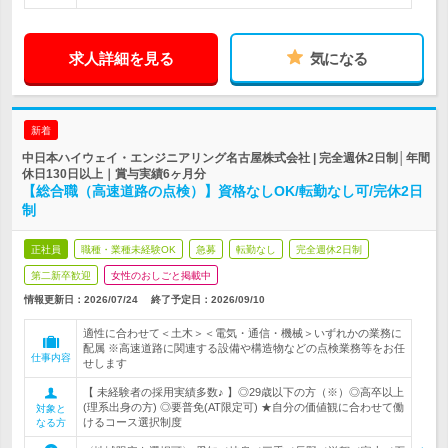
求人詳細を見る
気になる
新着
中日本ハイウェイ・エンジニアリング名古屋株式会社 | 完全週休2日制│年間
休日130日以上｜賞与実績6ヶ月分
【総合職（高速道路の点検）】資格なしOK/転勤なし可/完休2日
制
正社員
職種・業種未経験OK
急募
転勤なし
完全週休2日制
第二新卒歓迎
女性のおしごと掲載中
情報更新日：2026/07/24
終了予定日：
2026/09/10
適性に合わせて＜土木＞＜電気・通信・機械＞いずれかの業務に
配属 ※高速道路に関連する設備や構造物などの点検業務等をお任
仕事内容
せします
【 未経験者の採用実績多数♪ 】◎29歳以下の方（※）◎高卒以上
(理系出身の方) ◎要普免(AT限定可) ★自分の価値観に合わせて働
対象と
けるコース選択制度
なる方