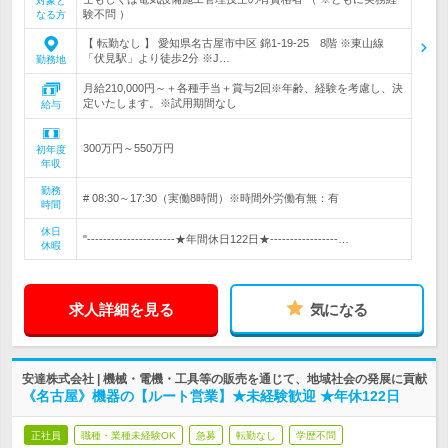
対象と
験不問 ）
なる方
【 転勤なし 】 愛知県名古屋市中区 錦1-19-25 8階 ※東山線
「伏見駅」より徒歩2分 ※J…
勤務地
月給210,000円～＋各種手当＋賞与2回※年齢、経験を考慮し、決
定いたします。※試用期間なし
給与
300万円～550万円
初年度
年収
勤務
# 08:30～17:30（実働8時間）※時間外労働有無：有
時間
休日
"----------------------★年間休日122日★-----------------…
休暇
求人詳細を見る
気になる
安達株式会社 | 機械・電機・工具等の販売を通じて、地域社会の発展に貢献
《名古屋》機器の【ルート営業】★未経験歓迎 ★年休122日
正社員
職種・業種未経験OK
急募
転勤なし
学歴不問