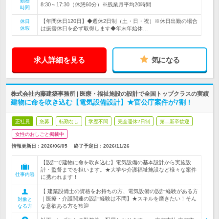
勤務
8:30～17:30（休憩60分）※残業月平均20時間
時間
【年間休日120日】◆週休2日制（土・日・祝）※休日出勤の場合
休日
休暇
は振替休日を必ず取得します◆年末年始休…
求人詳細を見る
気になる
株式会社内藤建築事務所 | 医療・福祉施設の設計で全国トップクラスの実績
建物に命を吹き込む【電気設備設計】★官公庁案件が7割！
正社員
急募
転勤なし
学歴不問
完全週休2日制
第二新卒歓迎
女性のおしごと掲載中
情報更新日：2026/06/05
終了予定日：
2026/11/26
【設計で建物に命を吹き込む】電気設備の基本設計から実施設
計・監督までを担います。★大学や介護福祉施設など様々な案件
仕事内容
に携われます！
【 建築設備士の資格をお持ちの方、電気設備の設計経験がある方
｜医療・介護関連の設計経験は不問】★スキルを磨きたい！そん
対象と
な意欲ある方を歓迎
なる方