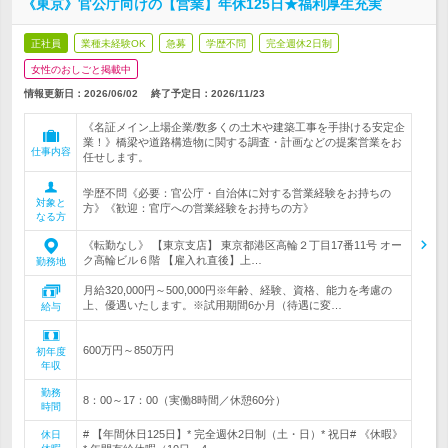
《東京》官公庁向けの【営業】年休125日★福利厚生充実
正社員
業種未経験OK
急募
学歴不問
完全週休2日制
女性のおしごと掲載中
情報更新日：2026/06/02
終了予定日：
2026/11/23
《名証メイン上場企業/数多くの土木や建築工事を手掛ける安定企
業！》橋梁や道路構造物に関する調査・計画などの提案営業をお
仕事内容
任せします。
学歴不問《必要：官公庁・自治体に対する営業経験をお持ちの
対象と
方》《歓迎：官庁への営業経験をお持ちの方》
なる方
《転勤なし》 【東京支店】 東京都港区高輪２丁目17番11号 オー
ク高輪ビル６階 【雇入れ直後】上…
勤務地
月給320,000円～500,000円※年齢、経験、資格、能力を考慮の
上、優遇いたします。※試用期間6か月（待遇に変…
給与
600万円～850万円
初年度
年収
勤務
8：00～17：00（実働8時間／休憩60分）
時間
# 【年間休日125日】* 完全週休2日制（土・日）* 祝日# 《休暇》
休日