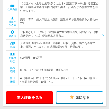
《名証メイン上場企業/数多くの土木や建築工事を手掛ける安定企
業！》橋梁や道路構造物に関する調査・計画などの提案営業をお
仕事内容
任せします。
高専・専門・短大卒以上《必要：建設業界で営業経験をお持ちの
対象と
方》
なる方
《転勤なし》 【本社】 愛知県名古屋市中区錦3丁目13番5号 【本
店伏見オフィス】 愛知県名古屋市…
勤務地
月給320,000円～500,000円※年齢、経験、資格、能力を考慮の
上、優遇いたします。※試用期間6か月（待遇に変…
給与
600万円～850万円
初年度
年収
勤務
8：00～17：00（実働8時間／休憩60分）
時間
# 【年間休日125日】* 完全週休2日制（土・日）* 祝日# 《休暇》
休日
休暇
* 年間有給休暇（10日～4…
求人詳細を見る
気になる