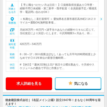
【 手に職をつけたい方は注目！ 】◎資格取得支援あり◎学歴・
経験不問◎未経験・第二新卒・既卒歓迎《 全員面接予定／職場見
対象と
学・電話問い合わせOK 》
なる方
＜ 転勤なし｜直行直帰可 ＞ 愛知県名古屋市港区高木町2-14-2 ※
マイカー通勤OK(無料駐車場…
勤務地
月給35万円～45万円＋諸手当※あなたの経験やスキルに応じて、
当社規定により決定いたします。※試用期限3ヶ月あり。待…
給与
420万円～540万円
初年度
年収
8：00～17：00※残業ほぼなし！あっても月平均20時間程度と少
勤務
時間
なめです◎※1年単位の変形労働時間…
# 【休日】* 週休2日制(土日)* 祝日※土曜出勤あり。※天候やス
休日
休暇
ケジュールの都合で平日に作業がで…
求人詳細を見る
気になる
徳倉建設株式会社 | 《名証メイン上場》設立1947年！まもなく80周年を迎
えます！