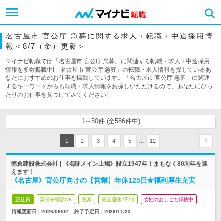
名古屋市 官公庁 急募に関する求人・転職・中途採用情
報＜8/7（金）更新＞
マイナビ転職では「名古屋市 官公庁 急募」に関連する転職・求人・中途採用
情報を多数掲載中!「名古屋市 官公庁 急募」の転職・求人情報を探しているあ
なたにおすすめのお仕事を掲載しています。「名古屋市 官公庁 急募」に関連
するキーワードからも転職・求人情報をお探しいただけるので、あなたにぴっ
たりのお仕事を見つけてみてください!
1～50件 (全586件中)
…
1
2
3
4
5
12
徳倉建設株式会社 | 《名証メイン上場》設立1947年！まもなく80周年を迎
えます！
《名古屋》官公庁向けの【営業】年休125日★福利厚生充実
正社員
業種未経験OK
急募
完全週休2日制
女性のおしごと掲載中
情報更新日：2026/06/02
終了予定日：
2026/11/23