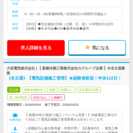
年収
勤務
9：00～18：00(実働8時間／休憩60分)※時間外労働あり
時間
【休日】◆完全週休2日制（土曜、日、祝）※年間休日126日
休日
休暇
【休暇】◆年末年始◆GW◆夏季休暇◆慶弔…
求人詳細を見る
気になる
大栄電気株式会社 | 【 新菱冷熱工業株式会社のグループ企業 】＠名古屋募
集
《名古屋》【電気設備施工管理】★経験者歓迎！年休122日！
正社員
業種未経験OK
急募
転勤なし
完全週休2日制
第二新卒歓迎
女性のおしごと掲載中
情報更新日：2026/04/24
終了予定日：
2026/10/22
【 創業93年の実績で施工ノウハウも充実！】内線電気工事を行
う当社にて電気設備施工管理業務をお任せいたします。
仕事内容
＼前職給与も最大限考慮・学歴不問／ 【応募条件】 ・電気工事
士もしくは電気設備施工管理技士の有資格者 （ ※ともに実務経