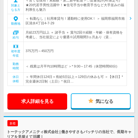
＜育てる採用！未経験・第二新卒歓迎＞〇普通免許(AT限定可)
★20代若手男性活躍中！★住宅手当や教育手当など大手並みの福
対象と
利厚生も魅力
なる方
＜ 転勤なし｜社用車貸与！通勤時に使用OK！ ＞ 福岡県福岡市南
区清水4丁目4-7-29
勤務地
月給23万円以上 ＋ 諸手当 ＋ 賞与2回※経験・年齢・保有資格を
考慮し、当社規定により優遇※試用期間3ヵ月あり（賃…
給与
375万円～450万円
初年度
年収
勤務
＜ 残業は月平均10時間ほど ＞* 9:00～17:45（休憩時間60分)
時間
＜ 年間休日124日＋有給5日以上＝129日の休みも可 ＞【休日】*
休日
休暇
完全週休2日制（土日）* 祝日…
求人詳細を見る
気になる
新着
トーテックアメニティ株式会社 | 働きやすさもバッチリの当社で、長期キャ
リアを見据えて活躍！