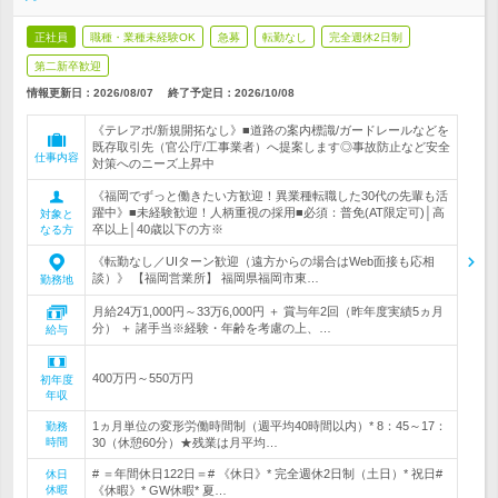
正社員
職種・業種未経験OK
急募
転勤なし
完全週休2日制
第二新卒歓迎
情報更新日：2026/08/07
終了予定日：
2026/10/08
《テレアポ/新規開拓なし》■道路の案内標識/ガードレールなどを
既存取引先（官公庁/工事業者）へ提案します◎事故防止など安全
仕事内容
対策へのニーズ上昇中
《福岡でずっと働きたい方歓迎！異業種転職した30代の先輩も活
躍中》■未経験歓迎！人柄重視の採用■必須：普免(AT限定可)│高
対象と
卒以上│40歳以下の方※
なる方
《転勤なし／UIターン歓迎（遠方からの場合はWeb面接も応相
談）》 【福岡営業所】 福岡県福岡市東…
勤務地
月給24万1,000円～33万6,000円 ＋ 賞与年2回（昨年度実績5ヵ月
分） ＋ 諸手当※経験・年齢を考慮の上、…
給与
400万円～550万円
初年度
年収
1ヵ月単位の変形労働時間制（週平均40時間以内）* 8：45～17：
勤務
時間
30（休憩60分）★残業は月平均…
# ＝年間休日122日＝# 《休日》* 完全週休2日制（土日）* 祝日#
休日
休暇
《休暇》* GW休暇* 夏…