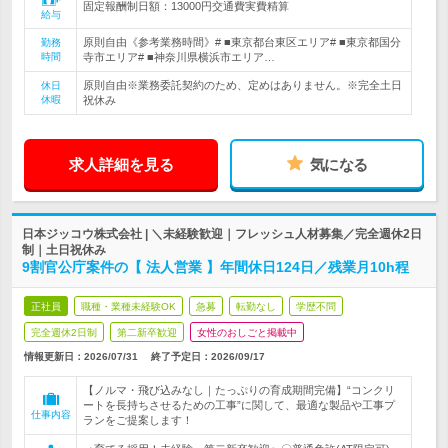
固定報酬制日額：13000円交通費実費精算
給与
原則自由《参考業務時間》# ■東京都台東区エリア# ■東京都国分
勤務
時間
寺市エリア# ■神奈川県横浜市エリア…
原則自由※業務委託契約のため、定めはありません。※完全土日
休日
休暇
祝休み
求人詳細を見る
気になる
日本ジッコウ株式会社 | ＼未経験歓迎｜フレッシュ人材募集／完全週休2日
制｜土日祝休み
9割官公庁案件の【 法人営業 】年間休日124日／残業月10h程
正社員
職種・業種未経験OK
急募
転勤なし
学歴不問
完全週休2日制
第二新卒歓迎
女性のおしごと掲載中
情報更新日：2026/07/31
終了予定日：
2026/09/17
【ノルマ・飛び込みなし｜たっぷりの育成期間完備】“コンクリ
ートを長持ちさせるための工事”に関して、最適な製品や工事プ
仕事内容
ランをご提案します！