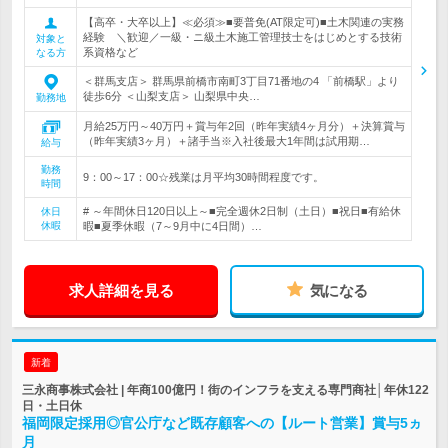
【高卒・大卒以上】≪必須≫■要普免(AT限定可)■土木関連の実務
経験 ＼歓迎／一級・ニ級土木施工管理技士をはじめとする技術
対象と
系資格など
なる方
＜群馬支店＞ 群馬県前橋市南町3丁目71番地の4 「前橋駅」より
徒歩6分 ＜山梨支店＞ 山梨県中央…
勤務地
月給25万円～40万円＋賞与年2回（昨年実績4ヶ月分）＋決算賞与
（昨年実績3ヶ月）＋諸手当※入社後最大1年間は試用期…
給与
勤務
9：00～17：00☆残業は月平均30時間程度です。
時間
# ～年間休日120日以上～■完全週休2日制（土日）■祝日■有給休
休日
休暇
暇■夏季休暇（7～9月中に4日間）…
求人詳細を見る
気になる
新着
三永商事株式会社 | 年商100億円！街のインフラを支える専門商社│年休122
日・土日休
福岡限定採用◎官公庁など既存顧客への【ルート営業】賞与5ヵ
月