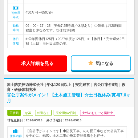
430万円～650万円
初年度
年収
09：00～17：25（実働7.25時間／休憩あり）◎残業は月20時間
勤務
時間
程度と少なめです。◎休憩1時間
# ◎年間休日125日（2027年度は126日）# 【休日】* 完全週休2日
休日
休暇
制（土日）※休日出勤の場…
求人詳細を見る
気になる
国土防災技術株式会社 | 年休120日以上｜安定経営｜官公庁案件9割｜教
育・研修体制充実
官公庁案件がメイン！【土木施工管理】☆土日祝休み/賞与7.0ヶ
月
正社員
急募
転勤なし
完全週休2日制
女性のおしごと掲載中
情報更新日：2026/03/19
終了予定日：
2026/09/10
【官公庁がメインです】◆防災工事、のり面工事などの公共工事
を中心に、幅広い土木工事の施工管理業務をお任せ。
仕事内容