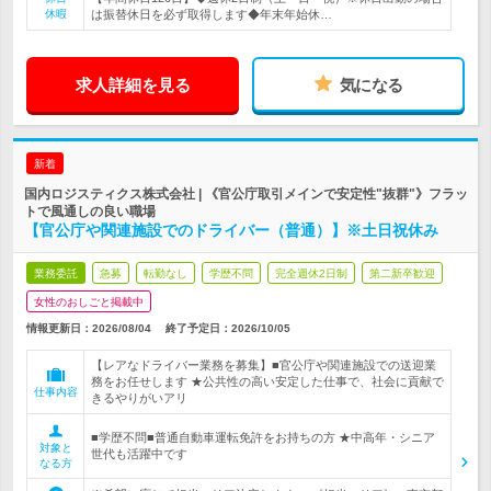
休暇
は振替休日を必ず取得します◆年末年始休…
求人詳細を見る
気になる
新着
国内ロジスティクス株式会社 | 《官公庁取引メインで安定性"抜群"》フラッ
トで風通しの良い職場
【官公庁や関連施設でのドライバー（普通）】※土日祝休み
業務委託
急募
転勤なし
学歴不問
完全週休2日制
第二新卒歓迎
女性のおしごと掲載中
情報更新日：2026/08/04
終了予定日：
2026/10/05
【レアなドライバー業務を募集】■官公庁や関連施設での送迎業
務をお任せします ★公共性の高い安定した仕事で、社会に貢献で
仕事内容
きるやりがいアリ
■学歴不問■普通自動車運転免許をお持ちの方 ★中高年・シニア
対象と
世代も活躍中です
なる方