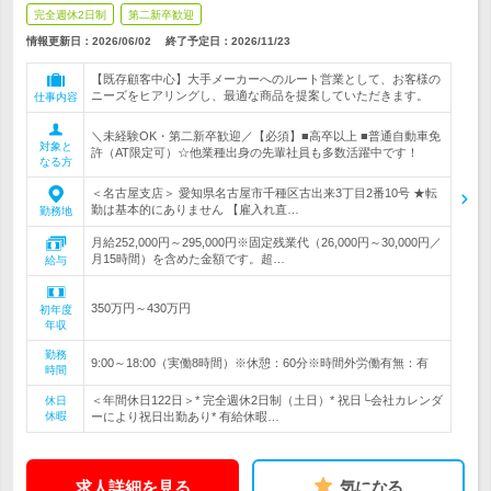
完全週休2日制
第二新卒歓迎
情報更新日：2026/06/02
終了予定日：
2026/11/23
【既存顧客中心】大手メーカーへのルート営業として、お客様の
ニーズをヒアリングし、最適な商品を提案していただきます。
仕事内容
＼未経験OK・第二新卒歓迎／【必須】■高卒以上 ■普通自動車免
対象と
許（AT限定可）☆他業種出身の先輩社員も多数活躍中です！
なる方
＜名古屋支店＞ 愛知県名古屋市千種区古出来3丁目2番10号 ★転
勤は基本的にありません 【雇入れ直…
勤務地
月給252,000円～295,000円※固定残業代（26,000円～30,000円／
月15時間）を含めた金額です。超…
給与
350万円～430万円
初年度
年収
勤務
9:00～18:00（実働8時間）※休憩：60分※時間外労働有無：有
時間
＜年間休日122日＞* 完全週休2日制（土日）* 祝日└会社カレンダ
休日
休暇
ーにより祝日出勤あり* 有給休暇…
求人詳細を見る
気になる