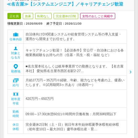
≪名古屋≫【システムエンジニア】／キャリアチェンジ歓迎
正社員
急募
転勤なし
完全週休2日制
女性のおしごと掲載中
情報更新日：2026/06/09
終了予定日：
2026/11/30
自治体向けDX関連システムや給食管理システム等の導入支援・
運用から開発までお任せします。
仕事内容
キャリアチェンジ歓迎！【必須条件】官公庁・自治体における各
対象と
種業務経験をお持ちの方（住基・民生・税・福祉 など）
なる方
■名古屋本社もしくは岐阜事業所での勤務となります。 【名古屋
本社】 愛知県名古屋市西区名駅2-27…
勤務地
月給27万円～35万円※経験、年齢、能力などを考慮の上、優遇い
たします。※試用期間3ヶ月あり（待遇同一）
給与
420万円～650万円
初年度
年収
勤務
09:00～17:30(休憩60分)※時間外労働有無：月間30時間以下
時間
完全週休2日制（土・日）祝日年末年始休暇夏季休暇有給休暇
休日
休暇
（初年度10日～最大20日）慶弔休暇出産・育…