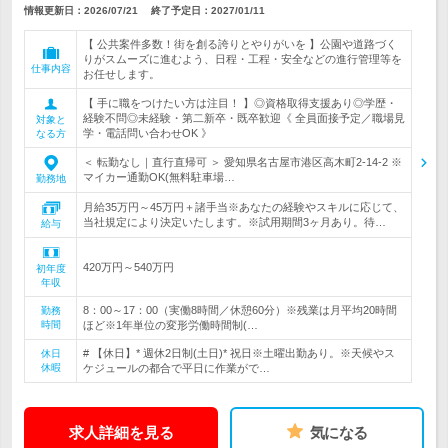
情報更新日：2026/07/21
終了予定日：
2027/01/11
【 公共案件多数！街を創る誇りとやりがいを 】公園や道路づく
りがスムーズに進むよう、日程・工程・安全などの進行管理等を
仕事内容
お任せします。
【 手に職をつけたい方は注目！ 】◎資格取得支援あり◎学歴・
経験不問◎未経験・第二新卒・既卒歓迎《 全員面接予定／職場見
対象と
学・電話問い合わせOK 》
なる方
＜ 転勤なし｜直行直帰可 ＞ 愛知県名古屋市港区高木町2-14-2 ※
マイカー通勤OK(無料駐車場…
勤務地
月給35万円～45万円＋諸手当※あなたの経験やスキルに応じて、
当社規定により決定いたします。※試用期間3ヶ月あり。待…
給与
420万円～540万円
初年度
年収
8：00～17：00（実働8時間／休憩60分）※残業は月平均20時間
勤務
時間
ほど※1年単位の変形労働時間制(…
# 【休日】* 週休2日制(土日)* 祝日※土曜出勤あり。※天候やス
休日
休暇
ケジュールの都合で平日に作業がで…
求人詳細を見る
気になる