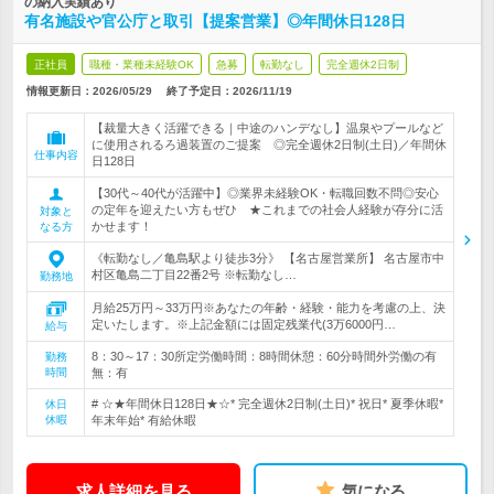
の納入実績あり
有名施設や官公庁と取引【提案営業】◎年間休日128日
正社員
職種・業種未経験OK
急募
転勤なし
完全週休2日制
情報更新日：2026/05/29
終了予定日：
2026/11/19
【裁量大きく活躍できる｜中途のハンデなし】温泉やプールなど
に使用されるろ過装置のご提案 ◎完全週休2日制(土日)／年間休
仕事内容
日128日
【30代～40代が活躍中】◎業界未経験OK・転職回数不問◎安心
の定年を迎えたい方もぜひ ★これまでの社会人経験が存分に活
対象と
かせます！
なる方
《転勤なし／亀島駅より徒歩3分》 【名古屋営業所】 名古屋市中
村区亀島二丁目22番2号 ※転勤なし…
勤務地
月給25万円～33万円※あなたの年齢・経験・能力を考慮の上、決
定いたします。※上記金額には固定残業代(3万6000円…
給与
8：30～17：30所定労働時間：8時間休憩：60分時間外労働の有
勤務
時間
無：有
# ☆★年間休日128日★☆* 完全週休2日制(土日)* 祝日* 夏季休暇*
休日
休暇
年末年始* 有給休暇
求人詳細を見る
気になる