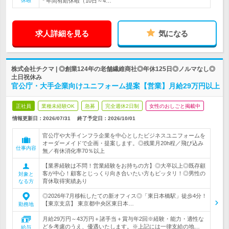
休暇
* 年間有給休暇（10日～4…
求人詳細を見る
気になる
株式会社チクマ | ◎創業124年の老舗繊維商社◎年休125日◎ノルマなし◎
土日祝休み
官公庁・大手企業向けユニフォーム提案【営業】月給29万円以上
正社員
業種未経験OK
急募
完全週休2日制
女性のおしごと掲載中
情報更新日：2026/07/31
終了予定日：
2026/10/01
官公庁や大手インフラ企業を中心としたビジネスユニフォームを
オーダーメイドで企画・提案します。◎残業月20h程／飛び込み
仕事内容
無／有休消化率70％以上
【業界経験は不問！営業経験をお持ちの方】◎大卒以上◎既存顧
客が中心！顧客とじっくり向き合いたい方もピッタリ！◎男性の
対象と
育休取得実績あり
なる方
◎2026年7月移転したての新オフィス◎「東日本橋駅」徒歩4分！
【東京支店】 東京都中央区東日本…
勤務地
月給29万円～43万円＋諸手当＋賞与年2回※経験・能力・適性な
どを考慮のうえ、優遇いたします。※上記には一律支給の地…
給与