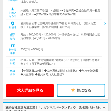
仕事内容
はありません。
未経験・第二新卒歓迎！＜必須＞■学歴不問■普通自動車第一種免
対象と
許＜歓迎＞■営業経験■建設業界での実務経験
なる方
愛知県あま市七宝町川部佛供田35番地 ※転勤なし 【雇入れ直
後】上記事業所 【変更の範囲】会社の定…
勤務地
月給：260,000円～420,000円（一律手当を含む）※20時間分の固
定残業代（40,000円～70,000円）…
給与
330万円～550万円
初年度
年収
8:00～17:00（所定労働時間7時間30分／休憩90分）時間外労働有
勤務
時間
無：有（月平均20時間以内）
【年間休日120日】◆完全週休2日制（土日祝） ◆年末年始休暇
休日
休暇
◆お盆休暇 ◆有給休暇（入社直後3…
求人詳細を見る
気になる
株式会社三進ろ過工業 | 「ナガシマスパーランド」や「浜名湖パルパル」へ