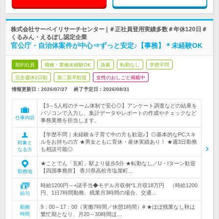
株式会社サーベイリサーチセンター | ＃正社員登用実績多数＃年休120日＃
くるみん・えるぼし認定企業
官公庁・自治体案件が中心⇒ずっと安定♪【事務】＊未経験OK
契約社員
職種・業種未経験OK
急募
転勤なし
学歴不問
完全週休2日制
第二新卒歓迎
女性のおしごと掲載中
情報更新日：2026/07/27
終了予定日：
2026/08/31
【3～5人程のチーム体制で安心◎】アンケート調査などの結果を
パソコンで入力し、集計データやレポートの作成やチェックなど
仕事内容
事務業務を担当します。
【学歴不問｜未経験＆子育て中の方も歓迎♪】◎基本的なPCスキ
ルをお持ちの方 ★男女ともに育休・産休実績あり！ ★週3日勤務
対象と
も相談可能◎
なる方
★ことでん「瓦町」駅より徒歩5分 ★転勤なし／U・Iターン歓迎
【四国事務所】 香川県高松市塩屋町…
勤務地
時給1200円～+諸手当◆モデル月収例*1.月収18万円 （時給1200
円、1日7時間勤務、残業月3時間の場合、交通…
給与
9：00～17：00（実働7時間／休憩1時間）# ★ほぼ残業なし秋は
勤務
時間
繁忙期となり、月20～30時間ほ…