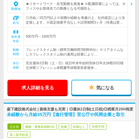
★リモートワーク・在宅勤務を推進★ ※配属部署によっては、オ
フィスやお客様先での勤務となる可能性も…
勤務地
◎月給／25万円以上※前職や経験を考慮の上、社内規定により決
定致します。※固定残業手当なし※試用期間3ヶ月（待遇は変…
給与
500万円～1500万円
初年度
年収
フレックスタイム制（標準労働時間7時間45分）※コアタイムな
勤務
時間
し※フレックスタイム制の適用は部署により…
完全週休2日制（土・日）祝日年末年始特別休日年次休暇20日積
休日
休暇
立休暇リフレッシュ休暇慶弔休暇産前産後休…
求人詳細を見る
気になる
森下建設株式会社 | 資格支援も充実｜◎週休2日制(土日祝)◎残業月20H程度
未経験から月給35万円【進行管理】官公庁や民間企業と取引
正社員
職種・業種未経験OK
急募
転勤なし
学歴不問
第二新卒歓迎