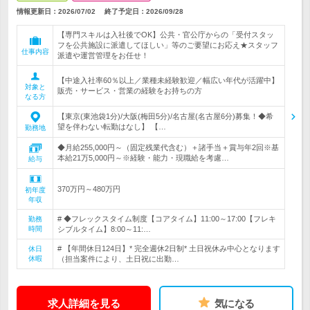
情報更新日：2026/07/02
終了予定日：
2026/09/28
【専門スキルは入社後でOK】公共・官公庁からの「受付スタッ
フを公共施設に派遣してほしい」等のご要望にお応え★スタッフ
仕事内容
派遣や運営管理をお任せ！
【中途入社率60％以上／業種未経験歓迎／幅広い年代が活躍中】
対象と
販売・サービス・営業の経験をお持ちの方
なる方
【東京(東池袋1分)/大阪(梅田5分)/名古屋(名古屋6分)募集！◆希
望を伴わない転勤はなし】 【…
勤務地
◆月給255,000円～（固定残業代含む）＋諸手当＋賞与年2回※基
本給21万5,000円～※経験・能力・現職給を考慮…
給与
370万円～480万円
初年度
年収
# ◆フレックスタイム制度【コアタイム】11:00～17:00【フレキ
勤務
時間
シブルタイム】8:00～11:…
# 【年間休日124日】* 完全週休2日制* 土日祝休み中心となります
休日
休暇
（担当案件により、土日祝に出勤…
求人詳細を見る
気になる