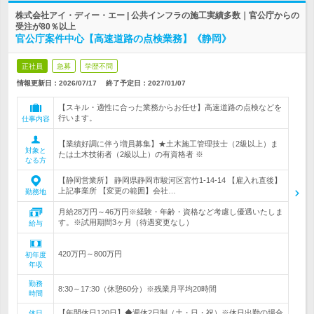
株式会社アイ・ディー・エー | 公共インフラの施工実績多数｜官公庁からの
受注が80％以上
官公庁案件中心【高速道路の点検業務】《静岡》
正社員
急募
学歴不問
情報更新日：2026/07/17
終了予定日：
2027/01/07
【スキル・適性に合った業務からお任せ】高速道路の点検などを
行います。
仕事内容
【業績好調に伴う増員募集】★土木施工管理技士（2級以上）ま
対象と
たは土木技術者（2級以上）の有資格者 ※
なる方
【静岡営業所】 静岡県静岡市駿河区宮竹1-14-14 【雇入れ直後】
上記事業所 【変更の範囲】会社…
勤務地
月給28万円～46万円※経験・年齢・資格など考慮し優遇いたしま
す。※試用期間3ヶ月（待遇変更なし）
給与
420万円～800万円
初年度
年収
勤務
8:30～17:30（休憩60分）※残業月平均20時間
時間
【年間休日120日】◆週休2日制（土・日・祝）※休日出勤の場合
休日