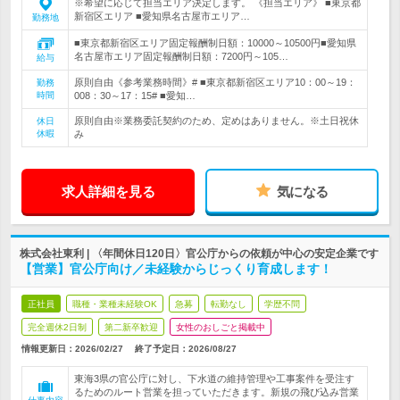
※希望に応じて担当エリア決定します。 《担当エリア》 ■東京都
新宿区エリア ■愛知県名古屋市エリア…
勤務地
■東京都新宿区エリア固定報酬制日額：10000～10500円■愛知県
名古屋市エリア固定報酬制日額：7200円～105…
給与
原則自由《参考業務時間》# ■東京都新宿区エリア10：00～19：
勤務
時間
008：30～17：15# ■愛知…
原則自由※業務委託契約のため、定めはありません。※土日祝休
休日
休暇
み
求人詳細を見る
気になる
株式会社東利 | 〈年間休日120日〉官公庁からの依頼が中心の安定企業です
【営業】官公庁向け／未経験からじっくり育成します！
正社員
職種・業種未経験OK
急募
転勤なし
学歴不問
完全週休2日制
第二新卒歓迎
女性のおしごと掲載中
情報更新日：2026/02/27
終了予定日：
2026/08/27
東海3県の官公庁に対し、下水道の維持管理や工事案件を受注す
るためのルート営業を担っていただきます。新規の飛び込み営業