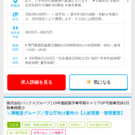
以下、いずれかの勤務地へ配属となります。 ▼京都本社 京都市
左京区田中大堰町182番地 ▼東京事務…
勤務地
月給350,000円～ ＋ 諸手当 ＋ 賞与年2回※経験・年齢を考慮の
上、当社規定により優遇します。※上記には固定残…
給与
450万円～800万円
初年度
年収
# 専門業務型裁量労働制(1日9時間30分)※休憩時間：60分＜参考
勤務
時間
＞9:00～18:00
# 【年間休日122日】* 完全週休2日制(土日)* 祝日* 年末年始休暇*
休日
休暇
有給休暇* 慶弔休暇*…
求人詳細を見る
気になる
株式会社バックスグループ | 15年連続黒字◆早期キャリアUP可能◆完休2日
制◆残業少
＼博報堂グループ／官公庁向け案件の【人材営業・管理運営】
正社員
職種・業種未経験OK
急募
転勤なし
完全週休2日制
第二新卒歓迎
女性のおしごと掲載中