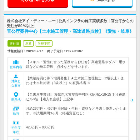
株式会社アイ・ディー・エー | 公共インフラの施工実績多数｜官公庁からの
受注が80％以上
官公庁案件中心【土木施工管理・高速道路点検】《愛知・岐阜》
正社員
急募
学歴不問
情報更新日：2026/07/17
終了予定日：
2027/01/07
【スキル・適性に合った業務からお任せ】高速道路やダム・用水
路などの施工管理、点検などを行います。
仕事内容
【業績好調に伴う増員募集】★土木施工管理技士（2級以上）ま
対象と
たは土木技術者（2級以上）の有資格者 ※
なる方
【名古屋事業部】 愛知県名古屋市中村区名駅南1-18-15 ネオ笹島
ビル8階 【雇入れ直後】上記事…
勤務地
月給28万円～46万円※経験・年齢・資格など考慮し優遇いたしま
す。※試用期間3ヶ月（待遇変更なし）
給与
420万円～800万円
初年度
年収