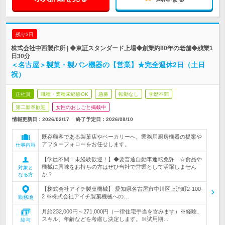
残り3日
株式会社中西製作所 | ◆東証スタンダード上場◆創業約80年の老舗◆残業1
日30分
＜名古屋＞製菓・製パン機器の【営業】★完全週休2日（土日
祝）
正社員
職種・業種未経験OK
急募
転勤なし
学歴不問
第二新卒歓迎
女性のおしごと掲載中
情報更新日：2026/02/17
終了予定日：
2026/08/10
既存顧客である製菓店やベーカリーへ、業務用厨房機器の提案や
アフターフォローをお任せします。
仕事内容
【学歴不問！未経験歓迎！】◆要普通自動車運転免許 ☆食品や
機械に興味をお持ちの方はぜひ当社で営業として活躍しません
対象と
か？
なる方
【株式会社アイチ製菓機械】 愛知県名古屋市中川区上流町2-100-
2 ※株式会社アイチ製菓機械への…
勤務地
月給232,000円～271,000円（一律住宅手当を含みます）※経験、
スキル、年齢などを考慮し決定します。※試用期…
給与