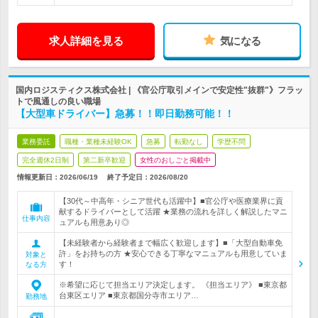
求人詳細を見る
気になる
国内ロジスティクス株式会社 | 《官公庁取引メインで安定性"抜群"》フラッ
トで風通しの良い職場
【大型車ドライバー】急募！！即日勤務可能！！
業務委託
職種・業種未経験OK
急募
転勤なし
学歴不問
完全週休2日制
第二新卒歓迎
女性のおしごと掲載中
情報更新日：2026/06/19
終了予定日：
2026/08/20
【30代～中高年・シニア世代も活躍中】■官公庁や医療業界に貢
献するドライバーとして活躍 ★業務の流れを詳しく解説したマニ
仕事内容
ュアルも用意あり◎
【未経験者から経験者まで幅広く歓迎します】■「大型自動車免
許」をお持ちの方 ★安心できる丁寧なマニュアルも用意していま
対象と
す！
なる方
※希望に応じて担当エリア決定します。 《担当エリア》 ■東京都
台東区エリア ■東京都国分寺市エリア…
勤務地