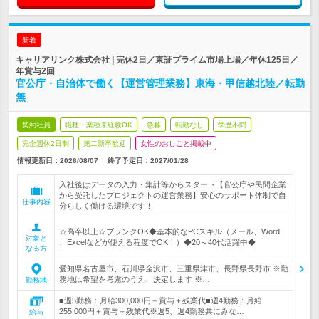
新着
キャリアリンク株式会社 | 完休2日／東証プライム市場上場／年休125日／
年賞与2回
官公庁・自治体で働く【運営管理業務】東海・甲信越北陸／転勤
無
契約社員
職種・業種未経験OK
急募
転勤なし
学歴不問
完全週休2日制
第二新卒歓迎
女性のおしごと掲載中
情報更新日：2026/08/07
終了予定日：
2027/01/28
入社後はデータの入力・集計等からスタート【官公庁や民間企業
から受託したプロジェクトの運営業務】安心のサポート体制で自
仕事内容
分らしく働ける環境です！
☆高卒以上☆ブランクOK◆基本的なPCスキル（メール、Word
対象と
、Excelなどが使える程度でOK！）◆20～40代活躍中◆
なる方
愛知県名古屋市、石川県金沢市、三重県津市、長野県長野市 ※勤
務地は希望を考慮のうえ、決定します ※…
勤務地
■週5勤務：月給300,000円＋賞与＋残業代■週4勤務：月給
255,000円＋賞与＋残業代※週5、週4勤務共にみな…
給与