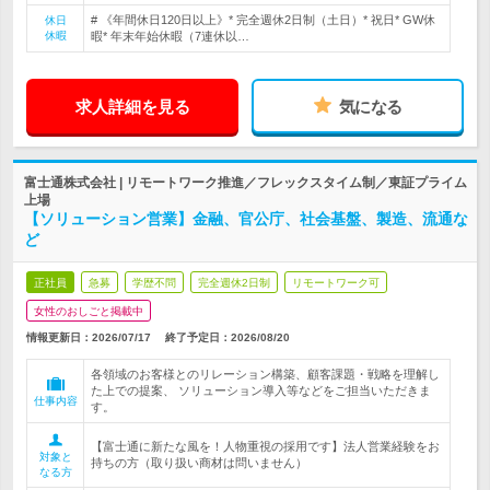
# 《年間休日120日以上》* 完全週休2日制（土日）* 祝日* GW休
休日
休暇
暇* 年末年始休暇（7連休以…
求人詳細を見る
気になる
富士通株式会社 | リモートワーク推進／フレックスタイム制／東証プライム
上場
【ソリューション営業】金融、官公庁、社会基盤、製造、流通な
ど
正社員
急募
学歴不問
完全週休2日制
リモートワーク可
女性のおしごと掲載中
情報更新日：2026/07/17
終了予定日：
2026/08/20
各領域のお客様とのリレーション構築、顧客課題・戦略を理解し
た上での提案、 ソリューション導入等などをご担当いただきま
仕事内容
す。
【富士通に新たな風を！人物重視の採用です】法人営業経験をお
対象と
持ちの方（取り扱い商材は問いません）
なる方