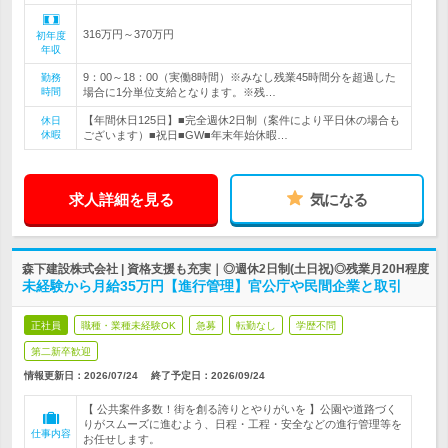
316万円～370万円
初年度
年収
9：00～18：00（実働8時間）※みなし残業45時間分を超過した
勤務
時間
場合に1分単位支給となります。※残…
【年間休日125日】■完全週休2日制（案件により平日休の場合も
休日
休暇
ございます）■祝日■GW■年末年始休暇…
求人詳細を見る
気になる
森下建設株式会社 | 資格支援も充実｜◎週休2日制(土日祝)◎残業月20H程度
未経験から月給35万円【進行管理】官公庁や民間企業と取引
正社員
職種・業種未経験OK
急募
転勤なし
学歴不問
第二新卒歓迎
情報更新日：2026/07/24
終了予定日：
2026/09/24
【 公共案件多数！街を創る誇りとやりがいを 】公園や道路づく
りがスムーズに進むよう、日程・工程・安全などの進行管理等を
仕事内容
お任せします。