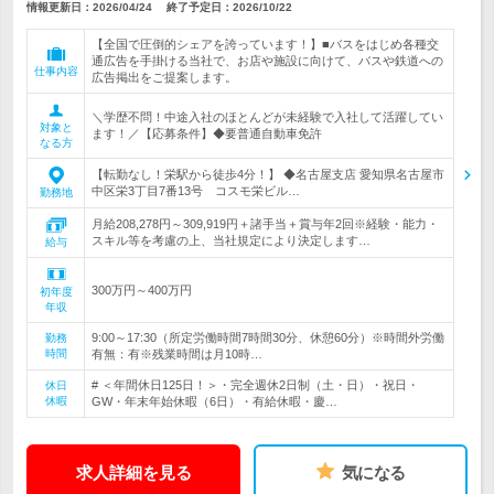
情報更新日：2026/04/24
終了予定日：
2026/10/22
【全国で圧倒的シェアを誇っています！】■バスをはじめ各種交
通広告を手掛ける当社で、お店や施設に向けて、バスや鉄道への
仕事内容
広告掲出をご提案します。
＼学歴不問！中途入社のほとんどが未経験で入社して活躍してい
対象と
ます！／【応募条件】◆要普通自動車免許
なる方
【転勤なし！栄駅から徒歩4分！】 ◆名古屋支店 愛知県名古屋市
中区栄3丁目7番13号 コスモ栄ビル…
勤務地
月給208,278円～309,919円＋諸手当＋賞与年2回※経験・能力・
スキル等を考慮の上、当社規定により決定します…
給与
300万円～400万円
初年度
年収
9:00～17:30（所定労働時間7時間30分、休憩60分）※時間外労働
勤務
時間
有無：有※残業時間は月10時…
# ＜年間休日125日！＞・完全週休2日制（土・日）・祝日・
休日
休暇
GW・年末年始休暇（6日）・有給休暇・慶…
求人詳細を見る
気になる