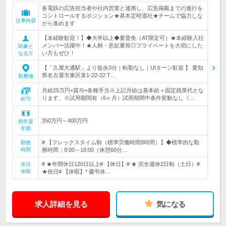
各電鉄の広告担当者や社内営業と連携し、広告掲載までの進行を
コントロールするポジション★基本定時退社★チームで協力しな
仕事内容
がら進めます
【未経験歓迎！】◆大卒以上◆要普免（AT限定可）★未経験入社
メンバー活躍中！★人柄・意欲重視◎プライベートを大切にした
対象と
い方もぜひ！
なる方
【「久屋大通駅」より徒歩3分｜転勤なし｜UIターン歓迎 】 愛知
県名古屋市東区泉1-22-22 T…
勤務地
月給25万円+賞与+各種手当※上記月給は基本給＋固定残業代とな
ります。※試用期間有（6ヶ月）試用期間中条件変動なし《…
給与
350万円～400万円
初年度
年収
# 【フレックスタイム制（標準労働時間8時間）】◆標準的な勤
勤務
時間
務時間：9:00～18:00（休憩60分…
# ★年間休日120日以上# 【休日】# ★ 完全週休2日制（土日）#
休日
休暇
★祝日# 【休暇】* 慶弔休…
求人詳細を見る
気になる