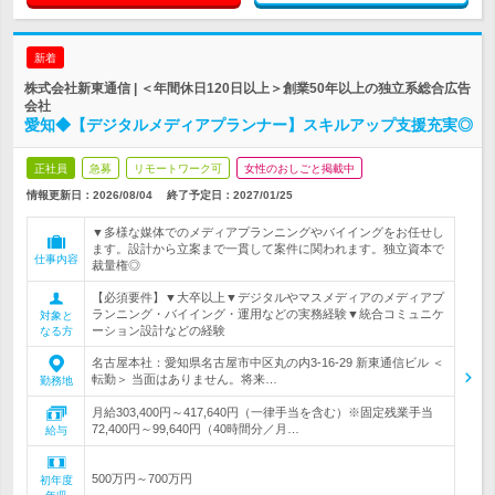
新着
株式会社新東通信 | ＜年間休日120日以上＞創業50年以上の独立系総合広告
会社
愛知◆【デジタルメディアプランナー】スキルアップ支援充実◎
正社員
急募
リモートワーク可
女性のおしごと掲載中
情報更新日：2026/08/04
終了予定日：
2027/01/25
▼多様な媒体でのメディアプランニングやバイイングをお任せし
ます。設計から立案まで一貫して案件に関われます。独立資本で
仕事内容
裁量権◎
【必須要件】▼大卒以上▼デジタルやマスメディアのメディアプ
ランニング・バイイング・運用などの実務経験▼統合コミュニケ
対象と
ーション設計などの経験
なる方
名古屋本社：愛知県名古屋市中区丸の内3-16-29 新東通信ビル ＜
転勤＞ 当面はありません。将来…
勤務地
月給303,400円～417,640円（一律手当を含む）※固定残業手当
72,400円～99,640円（40時間分／月…
給与
500万円～700万円
初年度