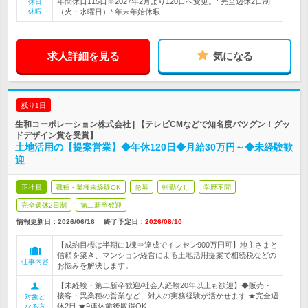
年間休日115日※2027年2月より120日へ変更。* 完全週休2日制
休日
休暇
（火・水曜日）* 年末年始休暇…
求人詳細を見る
気になる
残り1日
生和コーポレーション株式会社 | 【テレビCMなどで知名度バツグン！グッ
ドデザイン賞を受賞】
土地活用の【提案営業】◆年休120日◆月給30万円～◆未経験歓
迎
正社員
職種・業種未経験OK
急募
転勤なし
学歴不問
完全週休2日制
第二新卒歓迎
情報更新日：2026/06/16
終了予定日：
2026/08/10
【成約目標は半期に1棟⇒達成でインセン900万円可】地主さまと
信頼を築き、マンション経営による土地活用提案で相続税などの
仕事内容
お悩みを解決します。
【未経験・第二新卒歓迎/社会人経験20年以上も歓迎】◆販売・
接客・異業種の営業など、対人の実務経験が活かせます ★完全週
対象と
休2日 ★9連休前後取得OK
なる方