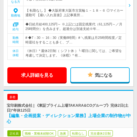
なる方
【 転勤なし 】 ◆大阪府東大阪市古箕輪１－１８－６ ◎マイカー
通勤可 【雇い入れ直後】上記事業所…
勤務地
◆日給月給400,125円～ ※上記には固定残業代（61,125円～／月
25時間分）を含みます。超過分は別途支給※年…
給与
# ◆7：30 ～ 16：30（実働8時間）# ＼残業は月25時間程度／定
勤務
時間
時退社をすることも多く、プ…
《休日》* 週休2日制（ シフト休 ）└ 曜日に関しては、ご希望を
休日
休暇
考慮して決定します。《休暇》* 有…
求人詳細を見る
気になる
新着
宝印刷株式会社 | 《東証プライム上場TAKARA&COグループ》完休2日(土
日)*年休125日
【編集・企画提案・ディレクション業務】上場企業の制作物が中
心
正社員
職種・業種未経験OK
急募
転勤なし
完全週休2日制