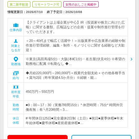
第二新卒歓迎
リモートワーク可
女性のおしごと掲載中
情報更新日：2026/07/10
終了予定日：
2026/10/08
【クライアントは上場企業が中心】IR（投資家や株主に向けた広
報）に関する書類、広報誌などの企画・提案や制作進行管理を行
仕事内容
っていただきます。
＜20～40代まで幅広く活躍中！＞出版業界や広告業界の経験や制
作進行管理経験、編集・制作・モノづくりに関する経験など大歓
対象と
迎！
なる方
※東京(高田馬場5分)・大阪(本町1分)・名古屋(伏見4分) ※希望の
勤務地に配属 ※転勤なし ◆…
勤務地
◆月給220,000円～280,000円＋残業代全額支給＋その他各種手当
＋賞与2回（昨年実績4.5か月分）※経験・能…
給与
450万円～550万円
初年度
年収
■9：00～17：30（実働7時間15分）* 休憩時間：75分* 時間外労
勤務
時間
働有無：有└月20時間～3…
# 年間休日125日■完全週休2日制（土日）■祝日■夏季休暇■年末
休日
休暇
年始休暇■慶弔休暇■産前産後休暇■…