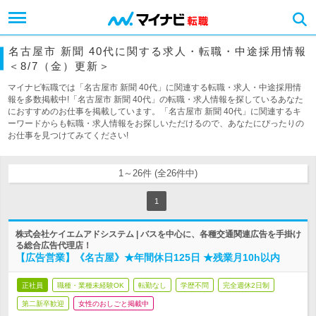
名古屋市 新聞 40代に関する求人・転職・中途採用情報
＜8/7（金）更新＞
マイナビ転職では「名古屋市 新聞 40代」に関連する転職・求人・中途採用情
報を多数掲載中!「名古屋市 新聞 40代」の転職・求人情報を探しているあなた
におすすめのお仕事を掲載しています。「名古屋市 新聞 40代」に関連するキ
ーワードからも転職・求人情報をお探しいただけるので、あなたにぴったりの
お仕事を見つけてみてください!
1～26件 (全26件中)
1
株式会社ケイエムアドシステム | バスを中心に、各種交通関連広告を手掛け
る総合広告代理店！
【広告営業】《名古屋》★年間休日125日 ★残業月10h以内
正社員
職種・業種未経験OK
転勤なし
学歴不問
完全週休2日制
第二新卒歓迎
女性のおしごと掲載中