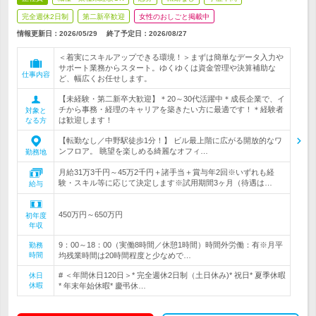
完全週休2日制
第二新卒歓迎
女性のおしごと掲載中
情報更新日：2026/05/29
終了予定日：
2026/08/27
＜着実にスキルアップできる環境！＞まずは簡単なデータ入力や
サポート業務からスタート。ゆくゆくは資金管理や決算補助な
仕事内容
ど、幅広くお任せします。
【未経験・第二新卒大歓迎】＊20～30代活躍中＊成長企業で、イ
チから事務・経理のキャリアを築きたい方に最適です！＊経験者
対象と
は歓迎します！
なる方
【転勤なし／中野駅徒歩1分！】 ビル最上階に広がる開放的なワ
ンフロア。 眺望を楽しめる綺麗なオフィ…
勤務地
月給31万3千円～45万2千円＋諸手当＋賞与年2回※いずれも経
験・スキル等に応じて決定します※試用期間3ヶ月（待遇は…
給与
450万円～650万円
初年度
年収
9：00～18：00（実働8時間／休憩1時間）時間外労働：有※月平
勤務
時間
均残業時間は20時間程度と少なめで…
# ＜年間休日120日＞* 完全週休2日制（土日休み)* 祝日* 夏季休暇
休日
休暇
* 年末年始休暇* 慶弔休…