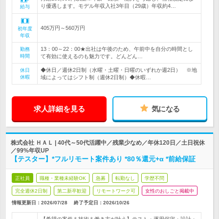
り優遇します。モデル年収入社3年目（29歳）年収約4…
給与
405万円～560万円
初年度
年収
13：00～22：00★出社は午後のため、午前中を自分の時間とし
勤務
時間
て有効に使えるのも魅力です。どんどん…
◆休日／週休2日制（水曜・土曜・日曜のいずれか週2日） ※地
休日
休暇
域によってはシフト制（週休2日制）◆休暇…
求人詳細を見る
気になる
株式会社 ＨＡＬ | 40代～50代活躍中／残業少なめ／年休120日／土日祝休
／99%年収UP
【テスター】*フルリモート案件あり *80％還元+α *前給保証
正社員
職種・業種未経験OK
急募
転勤なし
学歴不問
完全週休2日制
第二新卒歓迎
リモートワーク可
女性のおしごと掲載中
情報更新日：2026/07/28
終了予定日：
2026/10/26