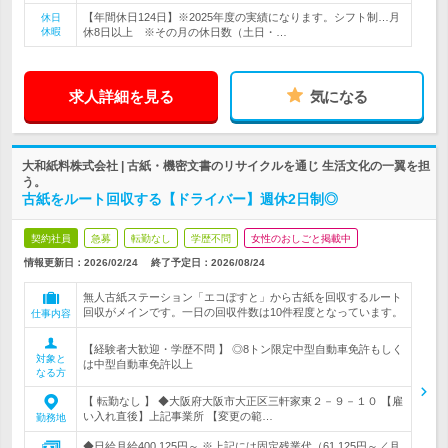
【年間休日124日】※2025年度の実績になります。シフト制…月
休日
休暇
休8日以上 ※その月の休日数（土日・…
求人詳細を見る
気になる
大和紙料株式会社 | 古紙・機密文書のリサイクルを通じ 生活文化の一翼を担
う。
古紙をルート回収する【ドライバー】週休2日制◎
契約社員
急募
転勤なし
学歴不問
女性のおしごと掲載中
情報更新日：2026/02/24
終了予定日：
2026/08/24
無人古紙ステーション「エコぽすと」から古紙を回収するルート
回収がメインです。一日の回収件数は10件程度となっています。
仕事内容
【経験者大歓迎・学歴不問 】 ◎8トン限定中型自動車免許もしく
対象と
は中型自動車免許以上
なる方
【 転勤なし 】 ◆大阪府大阪市大正区三軒家東２－９－１０ 【雇
い入れ直後】上記事業所 【変更の範…
勤務地
◆日給月給400,125円～ ※上記には固定残業代（61,125円～／月