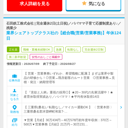
求人詳細を見る
気になる
石田鉄工株式会社 | 完全週休2日(土日祝)／パパママ子育て応援制度あり♪／
残業少
業界シェアトップクラス社の【総合職(営業/営業事務)】年休124
日
正社員
職種・業種未経験OK
急募
転勤なし
完全週休2日制
第二新卒歓迎
女性のおしごと掲載中
情報更新日：2026/07/09
終了予定日：
2026/08/27
【 営業・営業事務いずれか、希望職種に配属 】まずは業界や製
品の研修から！◎営業→既存顧客のルート営業 ◎営業事務→見
仕事内容
積・発注・納期管理等
【 『意欲と人柄』重視の採用◎】★20～30代の先輩活躍中！★
対象と
産育休取得実績あり／パパママ！★平均有休取得14日
なる方
【 三重県(桑名)／転勤なし／マイカー通勤OK 】 〈 営業本部 〉
三重県桑名郡木曽岬町和富7-…
勤務地
▼営業【月給】30万434円～40万578円初年度年収例：370万～
500万▼営業事務【月給】21万円～30万231…
給与