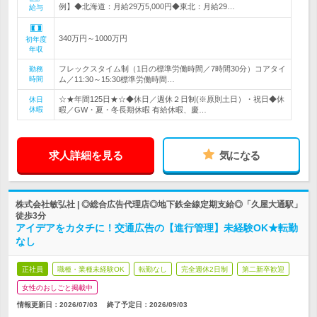
例】◆北海道：月給29万5,000円◆東北：月給29…
給与
340万円～1000万円
初年度
年収
フレックスタイム制（1日の標準労働時間／7時間30分）コアタイ
勤務
時間
ム／11:30～15:30標準労働時間…
☆★年間125日★☆◆休日／週休２日制(※原則土日）・祝日◆休
休日
休暇
暇／GW・夏・冬長期休暇 有給休暇、慶…
求人詳細を見る
気になる
株式会社敏弘社 | ◎総合広告代理店◎地下鉄全線定期支給◎「久屋大通駅」
徒歩3分
アイデアをカタチに！交通広告の【進行管理】未経験OK★転勤
なし
正社員
職種・業種未経験OK
転勤なし
完全週休2日制
第二新卒歓迎
女性のおしごと掲載中
情報更新日：2026/07/03
終了予定日：
2026/09/03