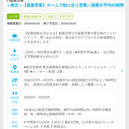
の提案営業
＜東京＞【提案営業】チームで助け合う営業／残業月平均25時間
正社員
業種未経験OK
急募
学歴不問
情報更新日：2026/04/28
終了予定日：
2026/10/26
【営業経験を活かせる】顧客訪問での提案営業や受注後のフォロ
ーアップ、問いあわせ対応、展示会でのアプローチや新規開拓な
仕事内容
どをお任せします。
【20代～40代男女活躍中】＜必須＞■学歴不問 ■ 個人・法人問わ
対象と
ず営業経験をお持ちの方
なる方
■東京営業所 東京都豊島区巣鴨3-20-3 ランドマークビルディング
6階 ★U・Iターン歓迎 【雇…
勤務地
月給24万円～30万円＋各種手当※固定残業代1万円以上／6時間分
含む 超過分は別途支給※経験・資格により優遇いたしま…
給与
330万円～420万円
初年度
年収
1年単位の変形労働時間制（週平均40時間以内）時間外労働有
勤務
時間
無：有＜標準的な勤務時間帯＞8:45～18…
# 年間休日113日# 【 休日 】週休2日制／土日祝※会社カレンダ
休日
休暇
ーによる# 【 休暇 】有給ほか…