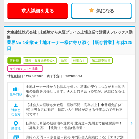
求人詳細を見る
気になる
大東建託株式会社 | 未経験から東証プライム上場企業で活躍★フレックス勤
務
業界No.1企業★土地オーナー様に寄り添う【既存営業】年休125
日
正社員
職種・業種未経験OK
急募
転勤なし
第二新卒歓迎
女性のおしごと掲載中
情報更新日：2026/07/07
終了予定日：
2026/08/24
土地オーナー様からお悩みを伺い、将来の安心につながる土地活
用の提案をお任せします。★人と向き合う姿勢が、武器になる仕
仕事内容
事です！
【社会人未経験も大歓迎！経験不問・高卒以上】◆普通免許(AT
可)※男女共に歓迎！幅広い人生経験が活きる仕事なので年齢不
対象と
問です！
なる方
転勤なし希望の勤務地を選択可 北海道～九州まで積極採用中！
〈募集支店〉 【北海道・北信(北海道・…
勤務地
月給29万円～＋歩合給＋賞与(年2回/個人実績による)【エリア別