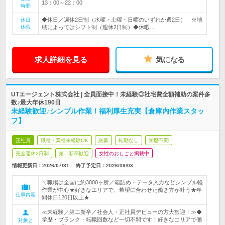
13：00～22：00
時間
◆休日／週休2日制（水曜・土曜・日曜のいずれか週2日） ※地
休日
休暇
域によってはシフト制（週休2日制）◆休暇…
求人詳細を見る
気になる
UTエージェント株式会社 | 全員面接中！未経験◎社宅費全額補助の案件多
数♪最大年休190日
未経験歓迎♪シンプル作業！福利厚生充実【倉庫内作業スタッ
フ】
正社員
職種・業種未経験OK
急募
転勤なし
学歴不問
完全週休2日制
第二新卒歓迎
女性のおしごと掲載中
情報更新日：2026/07/31
終了予定日：
2026/09/03
＼職場は全国に約3000ヶ所／箱詰め・データ入力などシンプル軽
作業が中心★好きなエリアで、希望に合わせた働き方が叶う★年
仕事内容
間休日120日以上★
≪未経験／第二新卒／社会人・正社員デビューの方大歓迎！≫◆
学歴・ブランク・転職回数など一切不問です！好きなエリアで働
対象と