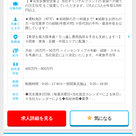
【 ★完全反響型営業 】 当社オリジナルブランドの 新築一戸建て
の注文住宅 をご提案していただきます。◎5人に1人が年収1,000
仕事内容
円以上
★運転免許（AT可）★未経験の方⇒40歳まで* ★経験をお持ちの
方⇒住宅業界での経験(年数不問) ※世代別の平均・最高年収を公
対象と
開しています！
なる方
【希望を最大限考慮！引っ越し費用負担＆手当も支給します！】
※関東・東海・近畿・中国エリアに配属！…
勤務地
月給：26万円～50万円 ＋インセンティブ※年齢・経験・スキル
を考慮の上、当社規定により決定いたします。※家族手当等…
給与
400万円～800万円
初年度
年収
勤務
勤務時間：9:00～17:40※一部関東店舗は、9:20～18:00
時間
◆完全週休2日制（毎週水曜日+当社規定カレンダーによる休日）
休日
休暇
※当社カレンダーによる◆有給休暇◆夏季・…
求人詳細を見る
気になる