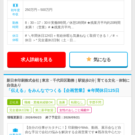
250万円～500万円
初年度
年収
8：30～17：30※実働8時間／休憩1時間# ★残業月平均約20時間
勤務
時間
未満！（営業）# ★残業月平均…
# ＼年間休日124日＋有給休暇も気兼ねなく取得できる！／# ＜
休日
休暇
休日 ＞* 完全週休2日制（土・日…
求人詳細を見る
気になる
新日本印刷株式会社 | 東京・千代田区勤務｜駅徒歩2分│育てる文化・体制に
自信あり
「伝える」をみんなでつくる【企画営業】★年間休日125日
正社員
職種・業種未経験OK
急募
転勤なし
学歴不問
完全週休2日制
第二新卒歓迎
女性のおしごと掲載中
情報更新日：2026/06/23
終了予定日：
2026/09/21
【自分の仕事がカタチに！】印刷物やWeb、動画、展示会など自
由な手法で会社の悩みを解決する企画営業です★既存先中心だか
仕事内容