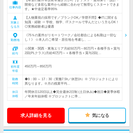
【希望の案件＆技術＆働き方が叶う】テスト・運用保守・設計・
開発など多彩な案件から経験に合わせて無理なくスタートできま
仕事内容
す。★中途定着率95%
【人物重視の採用です／ブランクOK／学歴不問】◆ITに関する
知識・経験 ⇒ 学校、独学、ITスクールで学んだという方もOK！
対象と
◎実務経験者は優遇
なる方
《75％の案件がリモートワーク／会社都合による転勤は一切な
し！》 ☆本人のご希望・居住地を考慮し、…
勤務地
☆関東・関西・東海エリア月給50万円～80万円＋各種手当＋賞与
2回(PLクラス)月給40万円～＋各種手当＋賞与2回(…
給与
450万円～850万円
初年度
年収
◆9：00 ～ 17：30（実働7.5h／休憩1h）※ プロジェクトにより
勤務
時間
異なります。※月の残業平均…
年間休日120日以上◆完全週休2日制 (土日休み)◆祝日◆夏季休暇
休日
休暇
／年末年始休暇 ※プロジェクトに準…
求人詳細を見る
気になる