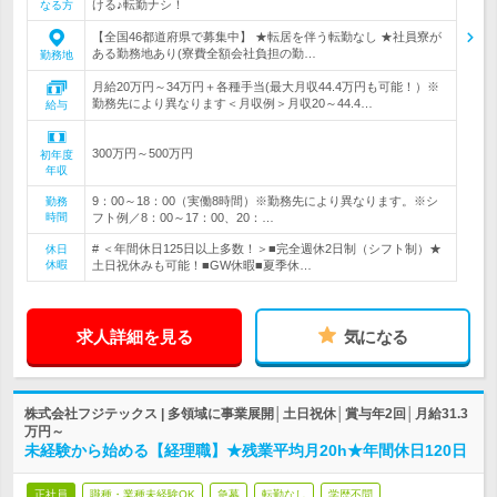
ける♪転勤ナシ！
なる方
【全国46都道府県で募集中】 ★転居を伴う転勤なし ★社員寮が
ある勤務地あり(寮費全額会社負担の勤…
勤務地
月給20万円～34万円＋各種手当(最大月収44.4万円も可能！）※
勤務先により異なります＜月収例＞月収20～44.4…
給与
300万円～500万円
初年度
年収
9：00～18：00（実働8時間）※勤務先により異なります。※シ
勤務
時間
フト例／8：00～17：00、20：…
# ＜年間休日125日以上多数！＞■完全週休2日制（シフト制）★
休日
休暇
土日祝休みも可能！■GW休暇■夏季休…
求人詳細を見る
気になる
株式会社フジテックス | 多領域に事業展開│土日祝休│賞与年2回│月給31.3
万円～
未経験から始める【経理職】★残業平均月20h★年間休日120日
正社員
職種・業種未経験OK
急募
転勤なし
学歴不問