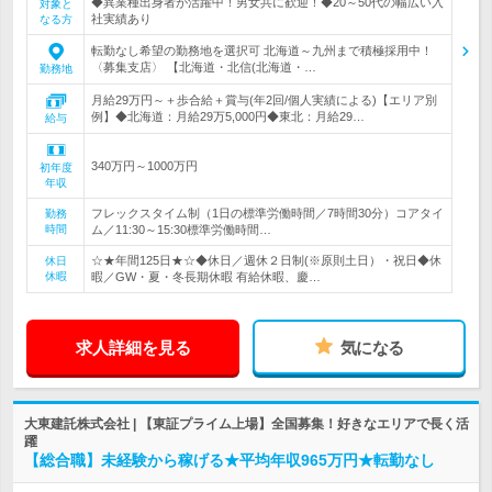
◆異業種出身者が活躍中！男女共に歓迎！◆20～50代の幅広い入
対象と
社実績あり
なる方
転勤なし希望の勤務地を選択可 北海道～九州まで積極採用中！
〈募集支店〉 【北海道・北信(北海道・…
勤務地
月給29万円～＋歩合給＋賞与(年2回/個人実績による)【エリア別
例】◆北海道：月給29万5,000円◆東北：月給29…
給与
340万円～1000万円
初年度
年収
フレックスタイム制（1日の標準労働時間／7時間30分）コアタイ
勤務
時間
ム／11:30～15:30標準労働時間…
☆★年間125日★☆◆休日／週休２日制(※原則土日）・祝日◆休
休日
休暇
暇／GW・夏・冬長期休暇 有給休暇、慶…
求人詳細を見る
気になる
大東建託株式会社 | 【東証プライム上場】全国募集！好きなエリアで長く活
躍
【総合職】未経験から稼げる★平均年収965万円★転勤なし