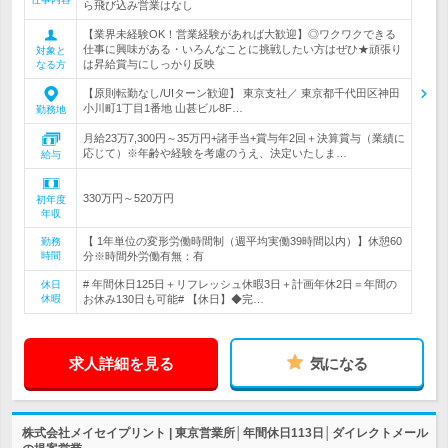
ら飛び込み営業はなし
【業界未経験OK！営業経験があれば大歓迎】◎ワクワクできる
仕事に興味がある・いろんなことに挑戦したい方はぜひ★頑張り
対象と
は昇給賞与にしっかり反映
なる方
【原則転勤なし/UIターン歓迎】 東京支社／ 東京都千代田区神田
小川町1丁目1番地 山甚ビル8F…
勤務地
月給23万7,300円～35万円+諸手当+賞与年2回＋決算賞与（業績に
応じて）※年齢や経験を考慮のうえ、決定いたしま…
給与
330万円～520万円
初年度
年収
【 1年単位の変形労働時間制（週平均実働39時間以内）】休憩60
勤務
時間
分※時間外労働有無：有
# 年間休日125日＋リフレッシュ休暇3日＋計画年休2日＝年間の
休日
休暇
お休み130日も可能# 【休日】◆完…
求人詳細を見る
気になる
株式会社メイセイプリント | 東京営業所│年間休日113日│ダイレクトメール