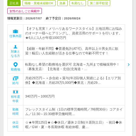
正社員
職種・業種未経験OK
急募
転勤なし
第二新卒歓迎
女性のおしごと掲載中
情報更新日：2026/07/07
終了予定日：
2026/08/24
【オフも充実！メリハリあるワークスタイル】土地活用にお悩み
のオーナー様へヒアリングし、資産活用のサポートを行います。
仕事内容
★6人に1人が年収1000万円
【経験・年齢不問】◆普通免許(AT可)、高卒以上※男女共に歓
対象と
迎！幅広い人生経験が活きる仕事なので年齢不問です！
なる方
転勤なし希望の勤務地を選択可 北海道～九州まで積極採用中！
〈募集支店〉 【北海道・北信(北海道・…
勤務地
月給29万円～＋歩合給＋賞与(年2回/個人実績による)【エリア別
例】◆北海道：月給29万5,000円◆東北：月給29…
給与
340万円～1000万円
初年度
年収
フレックスタイム制（1日の標準労働時間／7時間30分）コアタイ
勤務
時間
ム／11:30～15:30標準労働時間…
☆★年間125日★☆◆休日／週休２日制(※原則土日）・祝日◆休
休日
休暇
暇／GW・夏・冬長期休暇 有給休暇、慶…