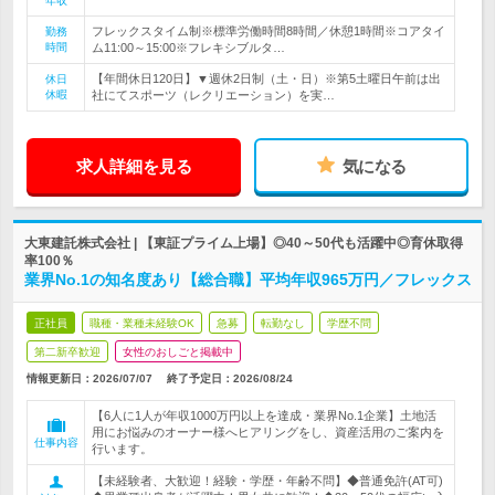
年収
フレックスタイム制※標準労働時間8時間／休憩1時間※コアタイ
勤務
時間
ム11:00～15:00※フレキシブルタ…
【年間休日120日】▼週休2日制（土・日）※第5土曜日午前は出
休日
休暇
社にてスポーツ（レクリエーション）を実…
求人詳細を見る
気になる
大東建託株式会社 | 【東証プライム上場】◎40～50代も活躍中◎育休取得
率100％
業界No.1の知名度あり【総合職】平均年収965万円／フレックス
正社員
職種・業種未経験OK
急募
転勤なし
学歴不問
第二新卒歓迎
女性のおしごと掲載中
情報更新日：2026/07/07
終了予定日：
2026/08/24
【6人に1人が年収1000万円以上を達成・業界No.1企業】土地活
用にお悩みのオーナー様へヒアリングをし、資産活用のご案内を
仕事内容
行います。
【未経験者、大歓迎！経験・学歴・年齢不問】◆普通免許(AT可)