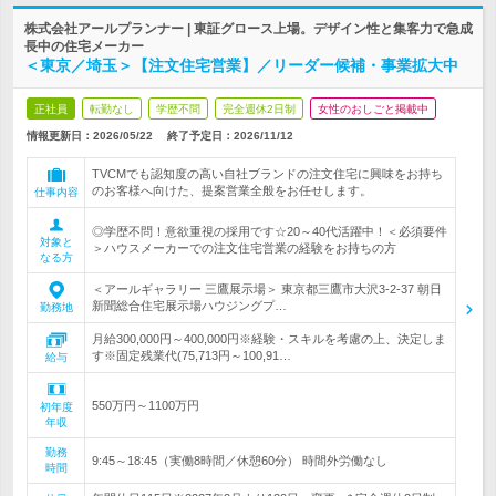
株式会社アールプランナー | 東証グロース上場。デザイン性と集客力で急成
長中の住宅メーカー
＜東京／埼玉＞【注文住宅営業】／リーダー候補・事業拡大中
正社員
転勤なし
学歴不問
完全週休2日制
女性のおしごと掲載中
情報更新日：2026/05/22
終了予定日：
2026/11/12
TVCMでも認知度の高い自社ブランドの注文住宅に興味をお持ち
のお客様へ向けた、提案営業全般をお任せします。
仕事内容
◎学歴不問！意欲重視の採用です☆20～40代活躍中！＜必須要件
対象と
＞ハウスメーカーでの注文住宅営業の経験をお持ちの方
なる方
＜アールギャラリー 三鷹展示場＞ 東京都三鷹市大沢3-2-37 朝日
新聞総合住宅展示場ハウジングプ…
勤務地
月給300,000円～400,000円※経験・スキルを考慮の上、決定しま
す※固定残業代(75,713円～100,91…
給与
550万円～1100万円
初年度
年収
勤務
9:45～18:45（実働8時間／休憩60分） 時間外労働なし
時間