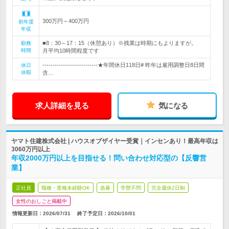
300万円～400万円
初年度
年収
■8：30～17：15（休憩あり）※残業は時期にもよりますが。
勤務
時間
月平均10時間程度です
---------------------------★年間休日118日# 昨年は雇用調整日8日間
休日
休暇
含…
求人詳細を見る
気になる
ヤマト住建株式会社 | ハウスオブザイヤー受賞｜インセンあり！最高年収は
3060万円以上
年収2000万円以上を目指せる！問い合わせ対応型の【反響営
業】
正社員
職種・業種未経験OK
急募
学歴不問
完全週休2日制
女性のおしごと掲載中
情報更新日：2026/07/31
終了予定日：
2026/10/01