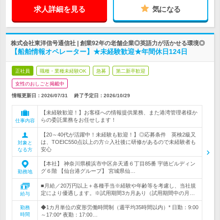
求人詳細を見る
気になる
株式会社東洋信号通信社 | 創業92年の老舗企業◎英語力が活かせる環境◎
【船舶情報オペレーター】★未経験歓迎★年間休日124日
正社員
職種・業種未経験OK
急募
第二新卒歓迎
女性のおしごと掲載中
情報更新日：2026/07/31
終了予定日：
2026/10/29
【未経験歓迎！】お客様への情報提供業務、また港湾管理者様か
らの委託業務をお任せします！
仕事内容
【20～40代が活躍中！未経験も歓迎！】◎応募条件 英検2級又
は、TOEIC550点以上の方☆入社後に研修があるので未経験者も
対象と
安心
なる方
【本社】 神奈川県横浜市中区弁天通６丁目85番 宇徳ビルディン
グ６階 【仙台港グループ】 宮城県仙…
勤務地
■月給／20万円以上＋各種手当※経験や年齢等を考慮し、当社規
定により優遇します。※試用期間3カ月あり（試用期間中の月…
給与
◆1カ月単位の変形労働時間制（週平均35時間以内）* 日勤：9:00
勤務
時間
～17:00* 夜勤：17:00…