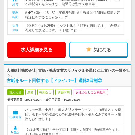
25時間分）を含みます。超過分は別途支給※年…
給与
# ◆7：30 ～ 16：30（実働8時間）# ＼残業は月25時間程度／定
勤務
時間
時退社をすることも多く、プ…
《休日》* 週休2日制（ シフト休 ）└ 曜日に関しては、ご希望を
休日
休暇
考慮して決定します。《休暇》* 有…
求人詳細を見る
気になる
大和紙料株式会社 | 古紙・機密文書のリサイクルを通じ 生活文化の一翼を担
う。
古紙をルート回収する【ドライバー】週休2日制◎
契約社員
急募
転勤なし
学歴不問
女性のおしごと掲載中
情報更新日：2026/02/24
終了予定日：
2026/08/24
パッカー車に乗務し、無人古紙ステーション「エコぽすと」を巡
回。段ボールや雑誌などの資源物を回収・積み込みするルート業
仕事内容
務をお任せします
【 経験者大歓迎・学歴不問 】 ◎8トン限定中型自動車免許もし
対象と
くは中型自動車免許以上