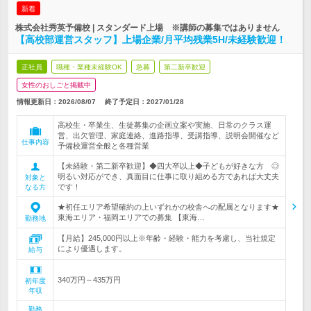
新着
株式会社秀英予備校 | スタンダード上場 ※講師の募集ではありません
【高校部運営スタッフ】上場企業/月平均残業5H/未経験歓迎！
正社員
職種・業種未経験OK
急募
第二新卒歓迎
女性のおしごと掲載中
情報更新日：2026/08/07
終了予定日：
2027/01/28
高校生・卒業生、生徒募集の企画立案や実施、日常のクラス運
営、出欠管理、家庭連絡、進路指導、受講指導、説明会開催など
仕事内容
予備校運営全般と各種営業
【未経験・第二新卒歓迎】◆四大卒以上◆子どもが好きな方 ◎
明るい対応ができ、真面目に仕事に取り組める方であれば大丈夫
対象と
です！
なる方
★初任エリア希望確約の上いずれかの校舎への配属となります★
東海エリア・福岡エリアでの募集 【東海…
勤務地
【月給】245,000円以上※年齢・経験・能力を考慮し、当社規定
により優遇します。
給与
340万円～435万円
初年度
年収
勤務