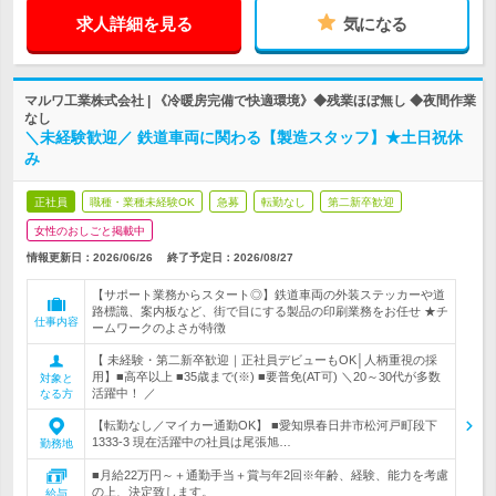
求人詳細を見る
気になる
マルワ工業株式会社 | 《冷暖房完備で快適環境》◆残業ほぼ無し ◆夜間作業
なし
＼未経験歓迎／ 鉄道車両に関わる【製造スタッフ】★土日祝休
み
正社員
職種・業種未経験OK
急募
転勤なし
第二新卒歓迎
女性のおしごと掲載中
情報更新日：2026/06/26
終了予定日：
2026/08/27
【サポート業務からスタート◎】鉄道車両の外装ステッカーや道
路標識、案内板など、街で目にする製品の印刷業務をお任せ ★チ
仕事内容
ームワークのよさが特徴
【 未経験・第二新卒歓迎｜正社員デビューもOK│人柄重視の採
用】■高卒以上 ■35歳まで(※) ■要普免(AT可) ＼20～30代が多数
対象と
活躍中！ ／
なる方
【転勤なし／マイカー通勤OK】 ■愛知県春日井市松河戸町段下
1333-3 現在活躍中の社員は尾張旭…
勤務地
■月給22万円～＋通勤手当＋賞与年2回※年齢、経験、能力を考慮
の上、決定致します。
給与