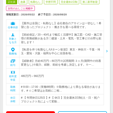
正社員
急募
転勤なし
学歴不問
完全週休2日制
第二新卒歓迎
女性のおしごと掲載中
情報更新日：2026/05/22
終了予定日：
2026/08/20
【案件は全国に・転勤なし】会社都合のアサインは一切なし！希
望に合ったプロジェクト・働き方を選べる環境です。
仕事内容
【前給保証／20～40代まで幅広く活躍中】施工図・CAD・施工管
理の実務経験がある方◇建築・土木・電気・管工事どの分野も歓
対象と
迎します！
なる方
【転居を伴う転勤なし/UIターン歓迎】 東京・神奈川・千葉・埼
玉・愛知・大阪・福岡を中心に全国各地…
勤務地
【経験者】月給40万円～80万円※試用期間:３ヶ月(期間中の待遇
変更なし)※能力、経験、前給を考慮し決定します。※一…
給与
480万円～960万円
初年度
年収
# 8:00～17:00（実働8時間）※勤務地により異なる場合がありま
勤務
時間
す。# ☆ご希望はお気軽にご相…
# 【 年間休日125日 】# 【 休日 】完全週休2日制(土・日・祝)└
休日
休暇
プロジェクト先によって変動…