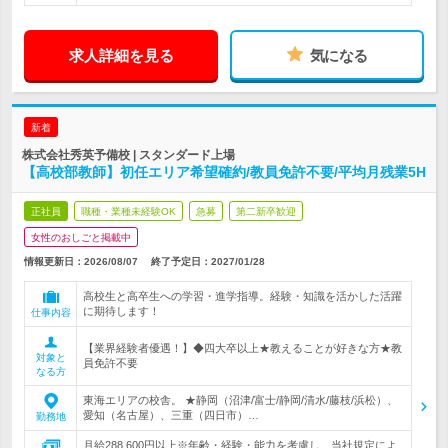
求人詳細を見る
気になる
新着
株式会社秀英予備校 | スタンダード上場
【高校部教師】初任エリア希望確約/教員免許不要/平均月残業5H
正社員
職種・業種未経験OK
急募
第二新卒歓迎
女性のおしごと掲載中
情報更新日：2026/08/07
終了予定日：
2027/01/28
高校生と高卒生への学習・進学指導。経験・知識を活かした活躍
に期待します！
仕事内容
【業界経験者優遇！】◆四大卒以上★教えることが好きな方★教
対象と
員免許不要
なる方
東海エリアの校舎。 ★静岡（沼津/富士/静岡/清水/藤枝/浜松）、
愛知（名古屋）、三重（四日市）…
勤務地
月給288,600円以上※年齢・経験・能力を考慮し、当社規定によ