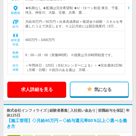
★転勤なし ★配属は完全希望制 ★U・Iターン歓迎 東京、千葉、
埼玉、神奈川、大阪、京都、兵庫、愛…
勤務地
月給30万円～50万円＋出来高成果給＋報奨金※経験・スキルを考
慮したうえで決定します。※上記月給には固定残業代（9万…
給与
400万円～1000万円
初年度
年収
勤務
9：00～18：00（実働8時間） ※残業は月20時間程度です。
時間
＜年間休日：120日（当社カレンダーによる）＞ ■完全週休2日制
休日
休暇
（月曜・日曜）※祝日のある週は、月曜…
求人詳細を見る
気になる
株式会社インフィライズ | 経験者募集│入社祝い金あり│前職給与を保証│年
休125日
【施工管理】◇月給40万円～◇給与還元率80％以上◇選べる働
き方