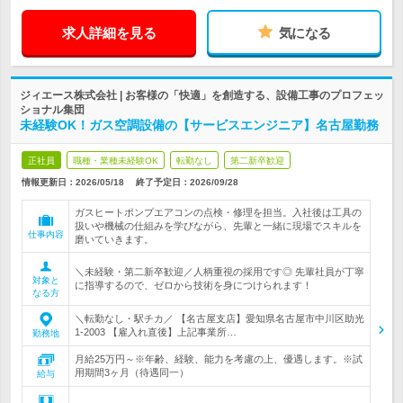
求人詳細を見る
気になる
ジィエース株式会社 | お客様の「快適」を創造する、設備工事のプロフェッ
ショナル集団
未経験OK！ガス空調設備の【サービスエンジニア】名古屋勤務
正社員
職種・業種未経験OK
転勤なし
第二新卒歓迎
情報更新日：2026/05/18
終了予定日：
2026/09/28
ガスヒートポンプエアコンの点検・修理を担当。入社後は工具の
扱いや機械の仕組みを学びながら、先輩と一緒に現場でスキルを
仕事内容
磨いていきます。
＼未経験・第二新卒歓迎／人柄重視の採用です◎ 先輩社員が丁寧
対象と
に指導するので、ゼロから技術を身につけられます！
なる方
＼転勤なし・駅チカ／ 【名古屋支店】愛知県名古屋市中川区助光
1-2003 【雇入れ直後】上記事業所…
勤務地
月給25万円～※年齢、経験、能力を考慮の上、優遇します。※試
用期間3ヶ月（待遇同一）
給与