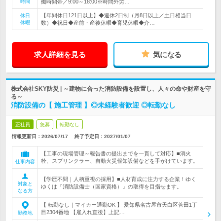
時間
働時間帯／9:00～18:00※時間外労…
【年間休日121日以上】◆週休2日制（月8日以上／土日相当日
休日
休暇
数）◆祝日◆産前・産後休暇◆育児休暇◆介…
求人詳細を見る
気になる
株式会社SKY防災 | ～建物に合った消防設備を設置し、人々の命や財産を守
る～
消防設備の【 施工管理 】◎未経験者歓迎 ◎転勤なし
正社員
急募
転勤なし
情報更新日：2026/07/17
終了予定日：
2027/01/07
【工事の現場管理～報告書の提出までを一貫して対応】■消火
栓、スプリンクラー、自動火災報知設備などを手がけています。
仕事内容
【学歴不問｜人柄重視の採用】■人材育成に注力する企業！ゆく
対象と
ゆくは『消防設備士（国家資格）』の取得を目指せます。
なる方
【 転勤なし｜マイカー通勤OK 】 愛知県名古屋市天白区菅田1丁
目2304番地 【雇入れ直後】上記…
勤務地