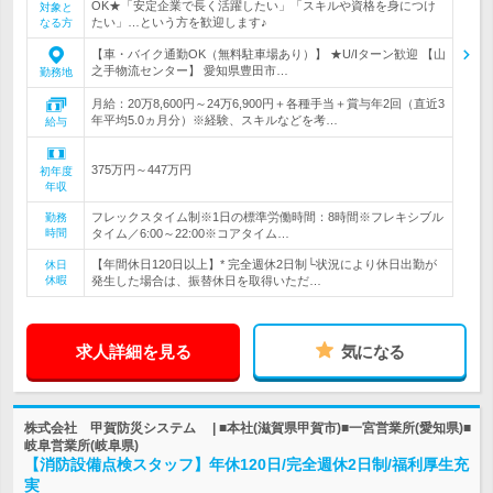
OK★「安定企業で長く活躍したい」「スキルや資格を身につけ
対象と
たい」…という方を歓迎します♪
なる方
【車・バイク通勤OK（無料駐車場あり）】 ★U/Iターン歓迎 【山
之手物流センター】 愛知県豊田市…
勤務地
月給：20万8,600円～24万6,900円＋各種手当＋賞与年2回（直近3
年平均5.0ヵ月分）※経験、スキルなどを考…
給与
375万円～447万円
初年度
年収
フレックスタイム制※1日の標準労働時間：8時間※フレキシブル
勤務
時間
タイム／6:00～22:00※コアタイム…
【年間休日120日以上】* 完全週休2日制└状況により休日出勤が
休日
休暇
発生した場合は、振替休日を取得いただ…
求人詳細を見る
気になる
株式会社 甲賀防災システム | ■本社(滋賀県甲賀市)■一宮営業所(愛知県)■
岐阜営業所(岐阜県)
【消防設備点検スタッフ】年休120日/完全週休2日制/福利厚生充
実