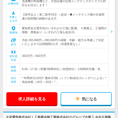
洗濯機や乾燥機など、大型設備の定期メンテナンスやトラブル対
仕事内容
応をお任せします！
【高卒以上｜第二新卒OK】＜必須＞◆メンテナンス職や水道関
対象と
連の技術職の経験がある方
なる方
愛知県名古屋市内のいずれかの工場に配属。 ※業務上、工場間の
移動・異動あり（いずれの工場も徒歩15…
勤務地
月給 200,000円～280,000円※経験・年齢・能力を考慮して決定
いたします※試用期間3カ月（待遇変更なし）
給与
350万円～550万円
初年度
年収
勤務
8:30～17:30（実働7時間40分／休憩80分）※時間外労働：有
時間
* 年間休日120日* 週休2日制（シフト制/会社カレンダーによる）*
休日
休暇
有給休暇（10日～20日）*…
求人詳細を見る
気になる
大栄電気株式会社 | 【 新菱冷熱工業株式会社のグループ企業 】＠名古屋募