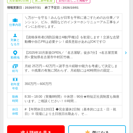
完全週休2日制
第二新卒歓迎
女性のおしごと掲載中
情報更新日：2026/07/31
終了予定日：
2026/10/01
＼万が一を守る！みんなが日常を平和に過ごすためのお仕事／マ
ンション、ビル、病院などのインターホンリニューアル工事をメ
仕事内容
インにお任せします。
【資格保有者(消防設備士4種(甲種))】を歓迎します！立派な志望
対象と
動機や自己PRは必要ナシ！成長意欲があればOKです◎
なる方
【2025年10月新規OPEN／「名古屋駅」徒歩7分】 <名古屋営業
所> 愛知県名古屋市中村区竹橋…
勤務地
月給 25万円～42万円＋諸手当※経験や能力を考慮して決定しま
す。※残業の有無に関わらず、月給額には40時間分の固定…
給与
350万円～600万円
初年度
年収
8:30～18:00（実働8時間）※休憩：90分★時短正社員制度も御座
勤務
時間
います。ご相談ください！※時間…
# 【年間休日120日】◆完全週休2日制（基本的には土・日・祝
休日
休暇
日）※ 現場により土日祝日出勤あり。そ…
求人詳細を見る
気になる