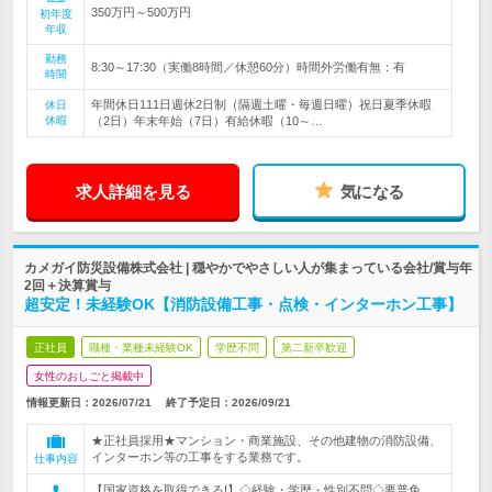
350万円～500万円
初年度
年収
勤務
8:30～17:30（実働8時間／休憩60分）時間外労働有無：有
時間
年間休日111日週休2日制（隔週土曜・毎週日曜）祝日夏季休暇
休日
休暇
（2日）年末年始（7日）有給休暇（10～…
求人詳細を見る
気になる
カメガイ防災設備株式会社 | 穏やかでやさしい人が集まっている会社/賞与年
2回＋決算賞与
超安定！未経験OK【消防設備工事・点検・インターホン工事】
正社員
職種・業種未経験OK
学歴不問
第二新卒歓迎
女性のおしごと掲載中
情報更新日：2026/07/21
終了予定日：
2026/09/21
★正社員採用★マンション・商業施設、その他建物の消防設備、
インターホン等の工事をする業務です。
仕事内容
【国家資格を取得できる!】◇経験・学歴・性別不問◇要普免