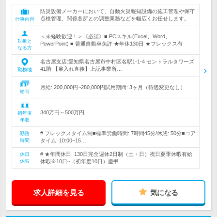
防災設備メーカーにおいて、自動火災報知設備の施工管理や保守
点検管理、関係各所との調整業務などを幅広くお任せします。
仕事内容
＜未経験歓迎！＞《必須》■ PCスキル(Excel、Word、
対象と
PowerPoint) ■ 普通自動車免許 ★年休130日 ★フレックス有
なる方
名古屋支店:愛知県名古屋市中村区名駅1-1-4 セントラルタワーズ
41階 【雇入れ直後】上記事業所…
勤務地
月給: 200,000円~280,000円試用期間: 3ヶ月（待遇変更なし）
給与
340万円～500万円
初年度
年収
# フレックスタイム制■標準労働時間: 7時間45分/休憩: 50分■コア
勤務
時間
タイム: 10:00~15…
# ★年間休日: 130日完全週休2日制（土・日）祝日夏季休暇有給
休日
休暇
休暇※10日~（初年度10日）慶弔…
求人詳細を見る
気になる