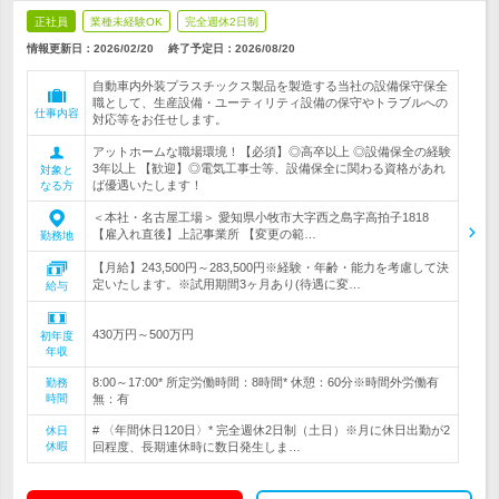
正社員
業種未経験OK
完全週休2日制
情報更新日：2026/02/20
終了予定日：
2026/08/20
自動車内外装プラスチックス製品を製造する当社の設備保守保全
職として、生産設備・ユーティリティ設備の保守やトラブルへの
仕事内容
対応等をお任せします。
アットホームな職場環境！【必須】◎高卒以上 ◎設備保全の経験
3年以上 【歓迎】◎電気工事士等、設備保全に関わる資格があれ
対象と
ば優遇いたします！
なる方
＜本社・名古屋工場＞ 愛知県小牧市大字西之島字高拍子1818
【雇入れ直後】上記事業所 【変更の範…
勤務地
【月給】243,500円～283,500円※経験・年齢・能力を考慮して決
定いたします。※試用期間3ヶ月あり(待遇に変…
給与
430万円～500万円
初年度
年収
8:00～17:00* 所定労働時間：8時間* 休憩：60分※時間外労働有
勤務
時間
無：有
# 〈年間休日120日〉* 完全週休2日制（土日）※月に休日出勤が2
休日
休暇
回程度、長期連休時に数日発生しま…