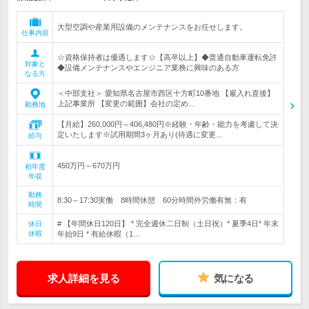
大型空調や産業用設備のメンテナンスをお任せします。
仕事内容
☆資格保持者は優遇します☆【高卒以上】◆普通自動車運転免許
対象と
◆設備メンテナンスやエンジニア業務に興味のある方
なる方
＜中部支社＞ 愛知県名古屋市西区十方町10番地 【雇入れ直後】
上記事業所 【変更の範囲】会社の定め…
勤務地
【月給】260,000円～406,480円※経験・年齢・能力を考慮して決
定いたします※試用期間3ヶ月あり(待遇に変更…
給与
450万円～670万円
初年度
年収
勤務
8:30～17:30実働 8時間休憩 60分時間外労働有無：有
時間
# 【年間休日120日】 * 完全週休二日制（土日祝）* 夏季4日* 年末
休日
休暇
年始9日 * 有給休暇（1…
求人詳細を見る
気になる