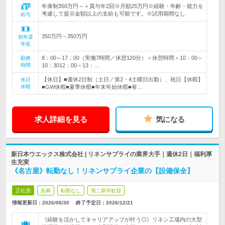
年俸制350万円～＋賞与年2回※月額25万円※経験・年齢・能力を
考慮して提示金額以上の支給も可能です。※試用期間なし
給与
350万円～350万円
初年度
年収
8：00～17：00（実働7時間／休憩120分）＜休憩時間＞10：00～
勤務
時間
10：3012：00～13：…
【休日】■週休2日制（土日／第2・4土曜日出勤）、祝日【休暇】
休日
休暇
■GW休暇■夏季休暇■年末年始休暇■有…
求人詳細を見る
気になる
新日本ウエックス株式会社 | リネンサプライの業界大手｜週休2日｜福利厚
生充実
《名古屋》転勤なし！リネンサプライ企業の【設備保全】
正社員
急募
転勤なし
第二新卒歓迎
情報更新日：2026/06/30
終了予定日：
2026/12/21
《経験を活かしてキャリアアップが叶う◎》リネン工場内の大型