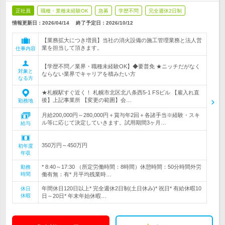
正社員
職種・業種未経験OK
急募
学歴不問
完全週休2日制
情報更新日：2026/04/14
終了予定日：
2026/10/12
【業務拡大につき増員】当社の消火設備の施工管理業務と法人営
業を担当して頂きます。
仕事内容
【学歴不問／業界・職種未経験OK】◆要普免 ★ニッチだがなく
対象と
ならない業界でキャリアを積みたい方
なる方
★札幌駅すぐ近く！ 札幌市北区北八条西5-1 FSビル 【雇入れ直
後】上記事業所 【変更の範囲】会…
勤務地
月給200,000円～280,000円＋賞与年2回＋各諸手当※経験・スキ
ル等に応じて決定していきます。試用期間3ヶ月…
給与
350万円～450万円
初年度
年収
* 8:40～17:30 （所定労働時間：8時間）休憩時間：50分時間外労
勤務
時間
働有無：有* 月平均残業時…
年間休日120日以上* 完全週休2日制(土日休み)* 祝日* 有給休暇10
休日
休暇
日～20日* 年末年始休暇…