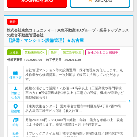
新着
株式会社東急コミュニティー | 東急不動産HDグループ・業界トップクラス
の総合不動産管理会社
【設備・マンション設備管理】★名古屋
正社員
業種未経験OK
急募
第二新卒歓迎
女性のおしごと掲載中
情報更新日：2026/06/09
終了予定日：
2026/11/30
自社管理マンション等の設備運用・保守管理をお任せします。点
検作業から修繕提案、一次対応まで幅広く担当していただきま
仕事内容
す。
経験を活かして活躍！＜必須＞■高卒以上（工業高校や専門学校
卒の方）■設備管理経験1年以上（工場での設備、機械の管理など
対象と
類似経験も可）
なる方
【東海技術センター】 愛知県名古屋市中村区名駅4丁目2番28号
名古屋第二埼玉ビル9階 【雇入れ直…
勤務地
月給240,000円～331,000円※経験・年齢・能力を考慮の上、規定
により優遇します。※試用期間3ヶ月（待遇変更…
給与
【フレックスタイム制】標準労働時間／8時間休憩／1時間標準労
勤務