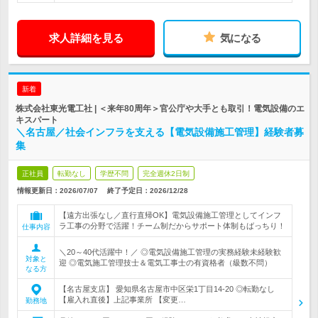
求人詳細を見る
気になる
新着
株式会社東光電工社 | ＜来年80周年＞官公庁や大手とも取引！電気設備のエ
キスパート
＼名古屋／社会インフラを支える【電気設備施工管理】経験者募
集
正社員
転勤なし
学歴不問
完全週休2日制
情報更新日：2026/07/07
終了予定日：
2026/12/28
【遠方出張なし／直行直帰OK】電気設備施工管理としてインフ
ラ工事の分野で活躍！チーム制だからサポート体制もばっちり！
仕事内容
＼20～40代活躍中！／ ◎電気設備施工管理の実務経験未経験歓
対象と
迎 ◎電気施工管理技士＆電気工事士の有資格者（級数不問）
なる方
【名古屋支店】 愛知県名古屋市中区栄1丁目14-20 ◎転勤なし
【雇入れ直後】上記事業所 【変更…
勤務地