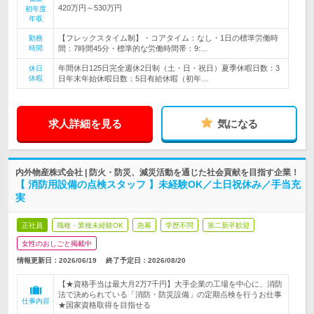
420万円～530万円
初年度
年収
【フレックスタイム制】・コアタイム：なし・1日の標準労働時
勤務
時間
間：7時間45分・標準的な労働時間帯：9:…
年間休日125日完全週休2日制（土・日・祝日）夏季休暇日数：3
休日
休暇
日年末年始休暇日数：5日有給休暇（初年…
求人詳細を見る
気になる
内外物産株式会社 | 防火・防災、減災活動を通じた社会貢献を目指す企業！
【 消防用設備の点検スタッフ 】未経験OK／土日祝休み／手当充
実
正社員
職種・業種未経験OK
急募
学歴不問
第二新卒歓迎
女性のおしごと掲載中
情報更新日：2026/06/19
終了予定日：
2026/08/20
【★資格手当は最大月2万7千円】大手企業の工場を中心に、消防
法で決められている「消防・防災設備」の定期点検を行うお仕事
仕事内容
★国家資格取得を目指せる