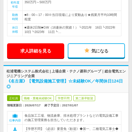
350万円～500万円
初年度
年収
■8：00～17：00※当日現場により変動あり★残業月平均10時間
勤務
時間
程度
■週休2日制■GW（16連休の実績！）┗2021年 16日┗2022年
休日
休暇
10日┗2023年 11日┗…
求人詳細を見る
気になる
松浦電機システム株式会社 | 上場企業・テクノ菱和グループ｜総合電気エン
ジニアリング企業
《名古屋》【電気設備施工管理】☆未経験OK／年間休日124日
◎
正社員
職種・業種未経験OK
学歴不問
第二新卒歓迎
情報更新日：2026/07/17
終了予定日：
2027/01/07
食品加工工場、物流倉庫、排水処理プラントなどの電気設備工事
の施工管理業務を担当していただきます。
仕事内容
【学歴不問】《必須》要普免《歓迎》◆第一、二種電気工事士◆