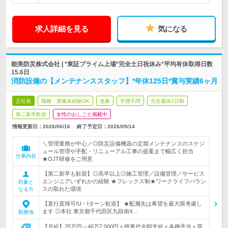
求人詳細を見る
気になる
能美防災株式会社 | *東証プライム上場*完全土日祝休み*平均有休取得日数
15.6日
消防設備の【メンテナンススタッフ】*年休125日*賞与実績6ヶ月
正社員
職種・業種未経験OK
急募
学歴不問
完全週休2日制
第二新卒歓迎
女性のおしごと掲載中
情報更新日：2026/06/16
終了予定日：
2026/09/14
＼管理業務が中心／◎防災設備機器の定期メンテナンスのスケジ
ュール管理や手配・リニューアル工事の提案まで幅広く担当
仕事内容
★OJT研修をご用意
【第二新卒も歓迎】◎高卒以上◎施工管理／設備管理／サービス
エンジニアいずれかの経験 ★フレックス制★ワークライフバラン
対象と
スの取れた環境
なる方
【直行直帰可/U・Iターン歓迎】 ★配属先は希望を最大限考慮し
ます ◎本社 東京都千代田区九段南4…
勤務地
【月給】25万円～46万7,000円＋残業代全額支給＋各種手当＋賞