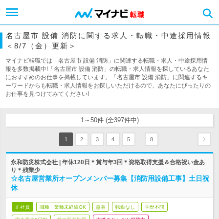
名古屋市 設備 消防に関する求人・転職・中途採用情報
＜8/7（金）更新＞
マイナビ転職では「名古屋市 設備 消防」に関連する転職・求人・中途採用情
報を多数掲載中!「名古屋市 設備 消防」の転職・求人情報を探しているあなた
におすすめのお仕事を掲載しています。「名古屋市 設備 消防」に関連するキ
ーワードからも転職・求人情報をお探しいただけるので、あなたにぴったりの
お仕事を見つけてみてください!
1～50件 (全397件中)
…
1
2
3
4
5
8
永和防災株式会社 | 年休120日＊賞与年3回＊資格取得支援＆合格祝い金あ
り＊残業少
☆名古屋営業所オープンメンバー募集【消防用設備工事】土日祝
休
正社員
職種・業種未経験OK
急募
転勤なし
学歴不問