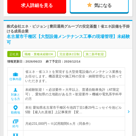
求人詳細を見る
気になる
株式会社エネ・ビジョン | 豊田通商グループの安定基盤！省エネ設備を手掛
ける成長企業
名古屋市千種区【大型設備メンテナンス工事の現場管理】未経験
可
正社員
職種・業種未経験OK
完全週休2日制
第二新卒歓迎
情報更新日：2026/06/23
終了予定日：
2026/12/14
省エネ・省コストを実現する大型発電設備のメンテナンス業務を
お任せします。機器選定や施工時の安全・納期管理などを担って
仕事内容
いただきます。
未経験歓迎！＜必須要件＞大卒以上、普通自動車免許（AT限定
可）、愛知県の土地勘がある方＜歓迎要件＞機械や電気系学科卒
対象と
の方
なる方
本社 愛知県名古屋市千種区今池四丁目1番29号ニッセイ今池ビル
5階 【雇入れ直後】上記事業所 【変…
勤務地
月給231,000円～※試用期間6ヵ月（同条件）
給与