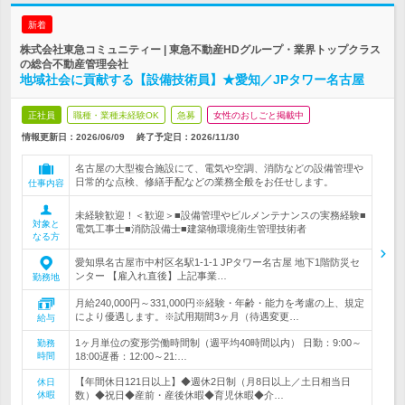
新着
株式会社東急コミュニティー | 東急不動産HDグループ・業界トップクラス
の総合不動産管理会社
地域社会に貢献する【設備技術員】★愛知／JPタワー名古屋
正社員
職種・業種未経験OK
急募
女性のおしごと掲載中
情報更新日：2026/06/09
終了予定日：
2026/11/30
名古屋の大型複合施設にて、電気や空調、消防などの設備管理や
日常的な点検、修繕手配などの業務全般をお任せします。
仕事内容
未経験歓迎！＜歓迎＞■設備管理やビルメンテナンスの実務経験■
対象と
電気工事士■消防設備士■建築物環境衛生管理技術者
なる方
愛知県名古屋市中村区名駅1-1-1 JPタワー名古屋 地下1階防災セ
ンター 【雇入れ直後】上記事業…
勤務地
月給240,000円～331,000円※経験・年齢・能力を考慮の上、規定
により優遇します。※試用期間3ヶ月（待遇変更…
給与
1ヶ月単位の変形労働時間制（週平均40時間以内） 日勤：9:00～
勤務
時間
18:00遅番：12:00～21:…
【年間休日121日以上】◆週休2日制（月8日以上／土日相当日
休日
休暇
数）◆祝日◆産前・産後休暇◆育児休暇◆介…