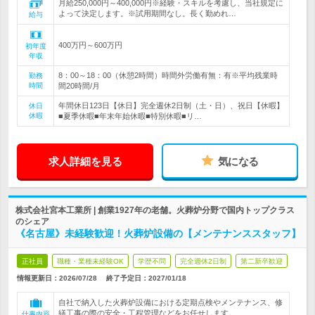
月給250,000円～400,000円※経験・スキルを考慮し、当社規定に
よって決定します。※試用期間なし。長く勤めれ…
給与
400万円～600万円
初年度
年収
8：00～18：00（休憩2時間）時間外労働有無：有※平均残業時
勤務
時間
間20時間/月
年間休日123日【休日】完全週休2日制（土・日）、祝日【休暇】
休日
休暇
■夏季休暇■年末年始休暇■特別休暇■リ…
求人詳細を見る
気になる
株式会社宮本工業所 | 創業1927年の老舗。火葬炉分野で国内トップクラス
のシェア
《名古屋》未経験歓迎！火葬炉設備の【メンテナンススタッフ】
正社員
職種・業種未経験OK
学歴不問
完全週休2日制
第二新卒歓迎
情報更新日：2026/07/28
終了予定日：
2027/01/18
自社で納入した火葬炉設備における定期点検やメンテナンス、修
繕工事の際の安全・工程管理などをお任せします。
仕事内容