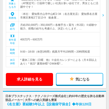
（AT限定可）◎温和で優しい社員が多い会社です。男女ともに活
対象と
躍中です！
なる方
〈本社〉 愛知県犬山市中山町2-34 （名古屋支店） 愛知県名古屋
市東区東桜2丁目13-9 板倉屋…
勤務地
月給250,000円～350,000円＋各種手当＋賞与（年2回）※経験や
能力、前職の給与も考慮の上、決定いたします。…
給与
400万円～600万円
初年度
年収
勤務
9:00～18:00（休憩1時間）残業月平均15時間～20時間程度
時間
* 週休二日制（日曜、他）※会社カレンダーによる（月８回以上
休日
休暇
あり）* 祝日* 夏期休暇* GW休暇*…
求人詳細を見る
気になる
日本プラスチックス・テクノロジーズ株式会社 | 約60年の歴史を誇る自動車
部品メーカー│大手への納入実績も豊富
《名古屋》要経験3年以上【設備保守保全】◆年休120日