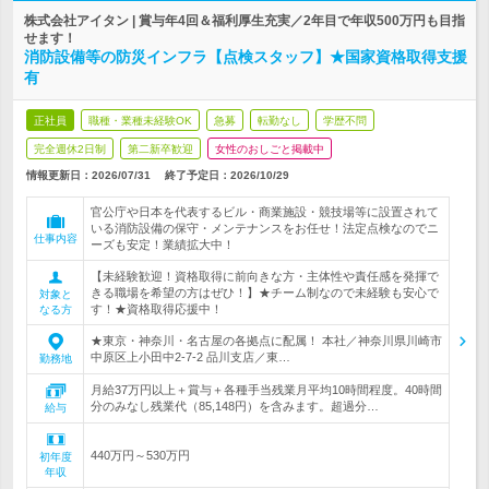
株式会社アイタン | 賞与年4回＆福利厚生充実／2年目で年収500万円も目指
せます！
消防設備等の防災インフラ【点検スタッフ】★国家資格取得支援
有
正社員
職種・業種未経験OK
急募
転勤なし
学歴不問
完全週休2日制
第二新卒歓迎
女性のおしごと掲載中
情報更新日：2026/07/31
終了予定日：
2026/10/29
官公庁や日本を代表するビル・商業施設・競技場等に設置されて
いる消防設備の保守・メンテナンスをお任せ！法定点検なのでニ
仕事内容
ーズも安定！業績拡大中！
【未経験歓迎！資格取得に前向きな方・主体性や責任感を発揮で
きる職場を希望の方はぜひ！】★チーム制なので未経験も安心で
対象と
す！★資格取得応援中！
なる方
★東京・神奈川・名古屋の各拠点に配属！ 本社／神奈川県川崎市
中原区上小田中2-7-2 品川支店／東…
勤務地
月給37万円以上＋賞与＋各種手当残業月平均10時間程度。40時間
分のみなし残業代（85,148円）を含みます。超過分…
給与
440万円～530万円
初年度
年収