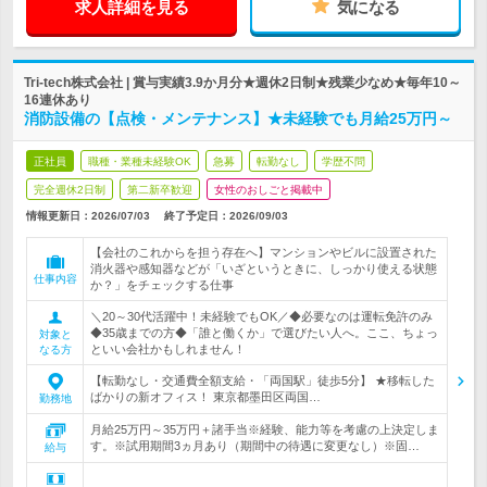
求人詳細を見る
気になる
Tri-tech株式会社 | 賞与実績3.9か月分★週休2日制★残業少なめ★毎年10～
16連休あり
消防設備の【点検・メンテナンス】★未経験でも月給25万円～
正社員
職種・業種未経験OK
急募
転勤なし
学歴不問
完全週休2日制
第二新卒歓迎
女性のおしごと掲載中
情報更新日：2026/07/03
終了予定日：
2026/09/03
【会社のこれからを担う存在へ】マンションやビルに設置された
消火器や感知器などが「いざというときに、しっかり使える状態
仕事内容
か？」をチェックする仕事
＼20～30代活躍中！未経験でもOK／◆必要なのは運転免許のみ
◆35歳までの方◆「誰と働くか」で選びたい人へ。ここ、ちょっ
対象と
といい会社かもしれません！
なる方
【転勤なし・交通費全額支給・「両国駅」徒歩5分】 ★移転した
ばかりの新オフィス！ 東京都墨田区両国…
勤務地
月給25万円～35万円＋諸手当※経験、能力等を考慮の上決定しま
す。※試用期間3ヵ月あり（期間中の待遇に変更なし）※固…
給与