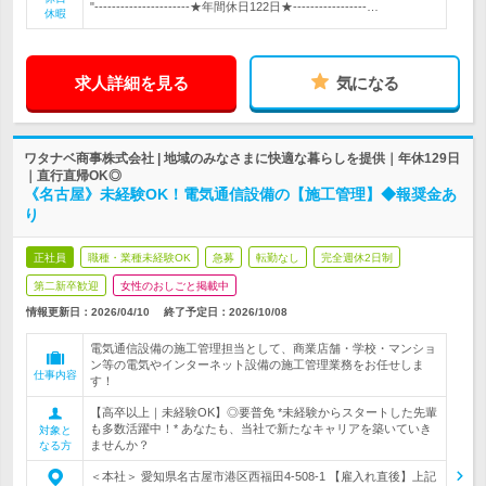
"----------------------★年間休日122日★-----------------…
休暇
求人詳細を見る
気になる
ワタナベ商事株式会社 | 地域のみなさまに快適な暮らしを提供｜年休129日
｜直行直帰OK◎
《名古屋》未経験OK！電気通信設備の【施工管理】◆報奨金あ
り
正社員
職種・業種未経験OK
急募
転勤なし
完全週休2日制
第二新卒歓迎
女性のおしごと掲載中
情報更新日：2026/04/10
終了予定日：
2026/10/08
電気通信設備の施工管理担当として、商業店舗・学校・マンショ
ン等の電気やインターネット設備の施工管理業務をお任せしま
仕事内容
す！
【高卒以上｜未経験OK】◎要普免 *未経験からスタートした先輩
も多数活躍中！* あなたも、当社で新たなキャリアを築いていき
対象と
ませんか？
なる方
＜本社＞ 愛知県名古屋市港区西福田4-508-1 【雇入れ直後】上記