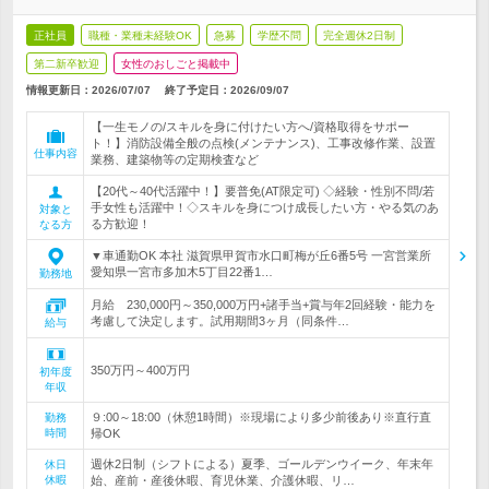
正社員
職種・業種未経験OK
急募
学歴不問
完全週休2日制
第二新卒歓迎
女性のおしごと掲載中
情報更新日：2026/07/07
終了予定日：
2026/09/07
【一生モノの/スキルを身に付けたい方へ/資格取得をサポー
ト！】消防設備全般の点検(メンテナンス)、工事改修作業、設置
仕事内容
業務、建築物等の定期検査など
【20代～40代活躍中！】要普免(AT限定可) ◇経験・性別不問/若
手女性も活躍中！◇スキルを身につけ成長したい方・やる気のあ
対象と
る方歓迎！
なる方
▼車通勤OK 本社 滋賀県甲賀市水口町梅が丘6番5号 一宮営業所
愛知県一宮市多加木5丁目22番1…
勤務地
月給 230,000円～350,000万円+諸手当+賞与年2回経験・能力を
考慮して決定します。試用期間3ヶ月（同条件…
給与
350万円～400万円
初年度
年収
９:00～18:00（休憩1時間）※現場により多少前後あり※直行直
勤務
時間
帰OK
週休2日制（シフトによる）夏季、ゴールデンウイーク、年末年
休日
休暇
始、産前・産後休暇、育児休業、介護休暇、リ…