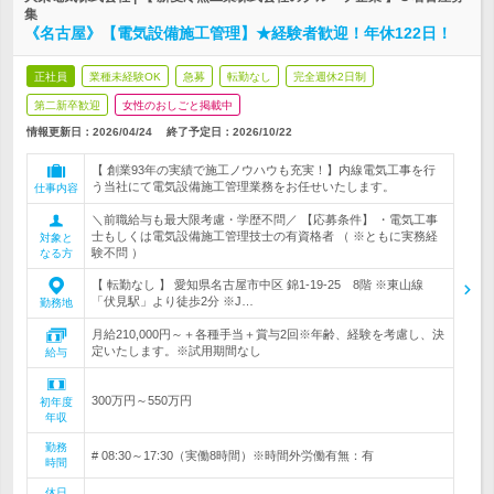
集
《名古屋》【電気設備施工管理】★経験者歓迎！年休122日！
正社員
業種未経験OK
急募
転勤なし
完全週休2日制
第二新卒歓迎
女性のおしごと掲載中
情報更新日：2026/04/24
終了予定日：
2026/10/22
【 創業93年の実績で施工ノウハウも充実！】内線電気工事を行
う当社にて電気設備施工管理業務をお任せいたします。
仕事内容
＼前職給与も最大限考慮・学歴不問／ 【応募条件】 ・電気工事
士もしくは電気設備施工管理技士の有資格者 （ ※ともに実務経
対象と
験不問 ）
なる方
【 転勤なし 】 愛知県名古屋市中区 錦1-19-25 8階 ※東山線
「伏見駅」より徒歩2分 ※J…
勤務地
月給210,000円～＋各種手当＋賞与2回※年齢、経験を考慮し、決
定いたします。※試用期間なし
給与
300万円～550万円
初年度
年収
勤務
# 08:30～17:30（実働8時間）※時間外労働有無：有
時間
休日