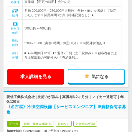
事業所 【変更の範囲】会社の定…
勤務地
月給 200,000円～270,000円※経験・年齢・能力を考慮して決定
いたします※試用期間3カ月（待遇変更なし）★…
給与
300万円～400万円
初年度
年収
勤務
9:00～18:00（実働8時間／休憩60分）※時間外労働あり
時間
# ★年間休日129日★* 週休2日制（土日祝休み）※顧客都合によ
休日
休暇
り土曜出勤の可能性あり* 有給休暇…
求人詳細を見る
気になる
菱信工業株式会社 | 技術力が強み｜高賞与6.2ヶ月分｜マイカー通勤可｜年
休120日
《名古屋》冷凍空調設備【サービスエンジニア】※資格保有者募
集
正社員
職種・業種未経験OK
転勤なし
完全週休2日制
情報更新日：2026/06/30
終了予定日：
2026/12/21