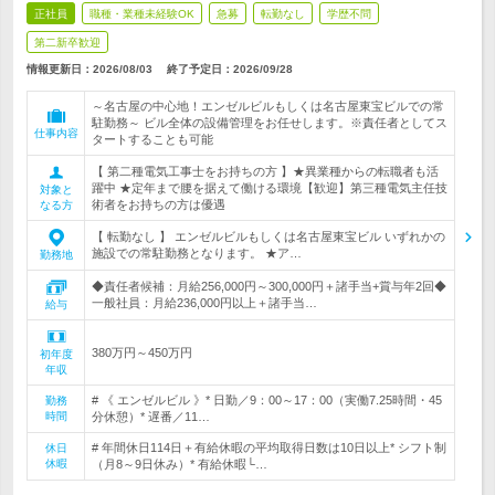
正社員
職種・業種未経験OK
急募
転勤なし
学歴不問
第二新卒歓迎
情報更新日：2026/08/03
終了予定日：
2026/09/28
～名古屋の中心地！エンゼルビルもしくは名古屋東宝ビルでの常
駐勤務～ ビル全体の設備管理をお任せします。※責任者としてス
仕事内容
タートすることも可能
【 第二種電気工事士をお持ちの方 】★異業種からの転職者も活
躍中 ★定年まで腰を据えて働ける環境【歓迎】第三種電気主任技
対象と
術者をお持ちの方は優遇
なる方
【 転勤なし 】 エンゼルビルもしくは名古屋東宝ビル いずれかの
施設での常駐勤務となります。 ★ア…
勤務地
◆責任者候補：月給256,000円～300,000円＋諸手当+賞与年2回◆
一般社員：月給236,000円以上＋諸手当…
給与
380万円～450万円
初年度
年収
# 《 エンゼルビル 》* 日勤／9：00～17：00（実働7.25時間・45
勤務
時間
分休憩）* 遅番／11…
# 年間休日114日＋有給休暇の平均取得日数は10日以上* シフト制
休日
休暇
（月8～9日休み）* 有給休暇└…