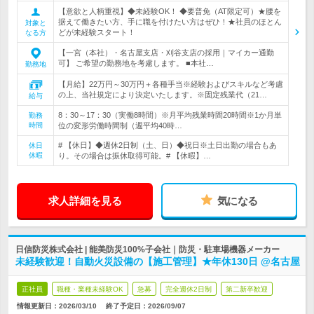
【意欲と人柄重視】◆未経験OK！ ◆要普免（AT限定可）★腰を
据えて働きたい方、手に職を付けたい方はぜひ！★社員のほとん
対象と
どが未経験スタート！
なる方
【一宮（本社）・名古屋支店・刈谷支店の採用｜マイカー通勤
可】 ご希望の勤務地を考慮します。 ■本社…
勤務地
【月給】22万円～30万円＋各種手当※経験およびスキルなど考慮
の上、当社規定により決定いたします。※固定残業代（21…
給与
8：30～17：30（実働8時間）※月平均残業時間20時間※1か月単
勤務
時間
位の変形労働時間制（週平均40時…
# 【休日】◆週休2日制（土、日）◆祝日※土日出勤の場合もあ
休日
休暇
り。その場合は振休取得可能。# 【休暇】…
求人詳細を見る
気になる
日信防災株式会社 | 能美防災100%子会社｜防災・駐車場機器メーカー
未経験歓迎！自動火災設備の【施工管理】★年休130日 @名古屋
正社員
職種・業種未経験OK
急募
完全週休2日制
第二新卒歓迎
情報更新日：2026/03/10
終了予定日：
2026/09/07