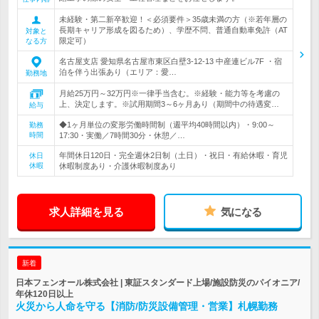
未経験・第二新卒歓迎！＜必須要件＞35歳未満の方（※若年層の
長期キャリア形成を図るため）、学歴不問、普通自動車免許（AT
対象と
限定可）
なる方
名古屋支店 愛知県名古屋市東区白壁3-12-13 中産連ビル7F ・宿
泊を伴う出張あり（エリア：愛…
勤務地
月給25万円～32万円※一律手当含む。※経験・能力等を考慮の
上、決定します。※試用期間3～6ヶ月あり（期間中の待遇変…
給与
◆1ヶ月単位の変形労働時間制（週平均40時間以内）・9:00～
勤務
時間
17:30・実働／7時間30分・休憩／…
年間休日120日・完全週休2日制（土日）・祝日・有給休暇・育児
休日
休暇
休暇制度あり・介護休暇制度あり
求人詳細を見る
気になる
新着
日本フェンオール株式会社 | 東証スタンダード上場/施設防災のパイオニア/
年休120日以上
火災から人命を守る【消防/防災設備管理・営業】札幌勤務