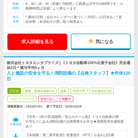
8：30～18：30（実働7.75時間）◎残業は月平均10時間です。※
勤務
時間
勤務時間は現場により異なります…
* 週休2日制（会社カレンダーに基づく／月8日～11日休み）* 有
休日
休暇
給休暇（未消化分の買い取り制度あり…
求人詳細を見る
気になる
株式会社トヨタエンタプライズ | 《トヨタ自動車100%出資子会社》完全週
休2日＊賞与平均5ヶ月
人と施設の安全を守る！消防設備の【点検スタッフ】★年休120
日
正社員
職種・業種未経験OK
急募
学歴不問
完全週休2日制
リモートワーク可
女性のおしごと掲載中
情報更新日：2026/07/31
終了予定日：
2026/10/29
【半年～1年の育成期間／安心のチーム制】トヨタ自動車の寮・
社宅などにある消防設備の点検業務をお任せ★資格取得支援制度
仕事内容
あり
【未経験・第二新卒歓迎】普通免許（AT可）があれば応募