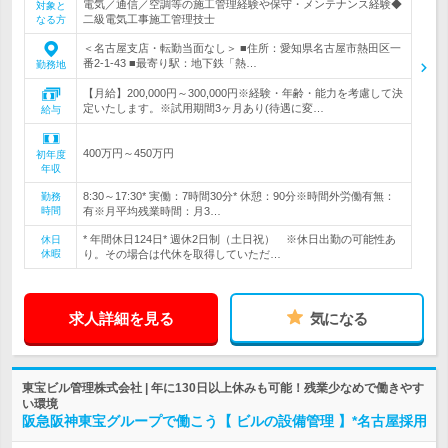
電気／通信／空調等の施工管理経験や保守・メンテナンス経験◆
対象と
二級電気工事施工管理技士
なる方
＜名古屋支店・転勤当面なし＞ ■住所：愛知県名古屋市熱田区一
番2-1-43 ■最寄り駅：地下鉄「熱…
勤務地
【月給】200,000円～300,000円※経験・年齢・能力を考慮して決
定いたします。※試用期間3ヶ月あり(待遇に変…
給与
400万円～450万円
初年度
年収
8:30～17:30* 実働：7時間30分* 休憩：90分※時間外労働有無：
勤務
時間
有※月平均残業時間：月3…
* 年間休日124日* 週休2日制（土日祝） ※休日出勤の可能性あ
休日
休暇
り。その場合は代休を取得していただ…
求人詳細を見る
気になる
東宝ビル管理株式会社 | 年に130日以上休みも可能！残業少なめで働きやす
い環境
阪急阪神東宝グループで働こう【 ビルの設備管理 】*名古屋採用