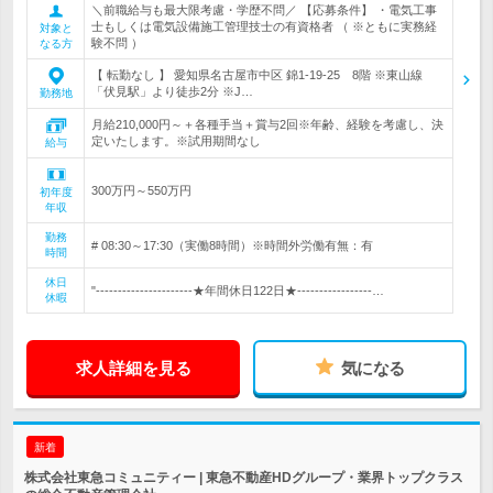
＼前職給与も最大限考慮・学歴不問／ 【応募条件】 ・電気工事
士もしくは電気設備施工管理技士の有資格者 （ ※ともに実務経
対象と
験不問 ）
なる方
【 転勤なし 】 愛知県名古屋市中区 錦1-19-25 8階 ※東山線
「伏見駅」より徒歩2分 ※J…
勤務地
月給210,000円～＋各種手当＋賞与2回※年齢、経験を考慮し、決
定いたします。※試用期間なし
給与
300万円～550万円
初年度
年収
勤務
# 08:30～17:30（実働8時間）※時間外労働有無：有
時間
休日
"----------------------★年間休日122日★-----------------…
休暇
求人詳細を見る
気になる
新着
株式会社東急コミュニティー | 東急不動産HDグループ・業界トップクラス