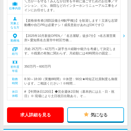
＼万が一を守る！みんなが日常を平和に過ごすためのお仕事／マ
ンション、ビル、病院などのインターホンリニューアル工事をメ
仕事内容
インにお任せします。
【資格保有者(消防設備士4種(甲種))】を歓迎します！立派な志望
対象と
動機や自己PRは必要ナシ！成長意欲があればOKです◎
なる方
【2025年10月新規OPEN／「名古屋駅」徒歩7分】 <名古屋営業
所> 愛知県名古屋市中村区竹橋…
勤務地
月給 25万円～42万円＋諸手当※経験や能力を考慮して決定しま
す。※残業の有無に関わらず、月給額には40時間分の固定…
給与
350万円～600万円
初年度
年収
8:30～18:00（実働8時間）※休憩：90分★時短正社員制度も御座
勤務
時間
います。ご相談ください！※時間…
# 【年間休日120日】◆完全週休2日制（基本的には土・日・祝
休日
休暇
日）※ 現場により土日祝日出勤あり。そ…
求人詳細を見る
気になる