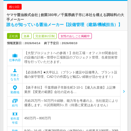
残り3日
ヤマサ醤油株式会社 | 創業380年／千葉県銚子市に本社を構える調味料の大
手メーカー
誰もが知っている醤油メーカー【設備管理（建築/機械担当）】
正社員
急募
完全週休2日制
女性のおしごと掲載中
情報更新日：2026/04/14
終了予定日：
2026/08/10
【大型プロジェクトへの参画！】自社工場・オフィスや関連会社
の設備の計画～管理や工場新設のプロジェクト管理、生産技術管
仕事内容
理を行っていただきます。
【必須条件】■大卒以上 （プラント建設や設備導入、プラント設
対象と
備の保守管理、CADでの作図など幅広い経験が活かせます！）
なる方
【銚子本社】 千葉県銚子市新生町2-10-1 【雇入れ直後】上記事
業所 【変更の範囲】会社の定める…
勤務地
月給25万円～50万円※経験、能力等を考慮の上、当社規定により
優遇します。※試用期間3ヶ月（待遇に変更はありません）
給与
450万円～800万円
初年度
年収
8:00～16:45（実働7時間45分／休憩60分）※残業月10時間～30時
勤務