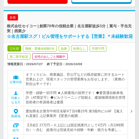
新着
株式会社セイコー | 創業70年の信頼企業｜名古屋駅徒歩3分｜賞与・手当充
実｜残業少
☆名古屋駅スグ！ビル管理をサポートする【営業】＊未経験歓迎
正社員
職種・業種未経験OK
急募
転勤なし
学歴不問
第二新卒歓迎
女性のおしごと掲載中
情報更新日：2026/07/27
終了予定日：
2026/10/08
オフィスビル、商業施設、官公庁などの既存顧客に対するルート
営業および、現場スタッフの管理業務をお任せします。（業務の
仕事内容
割合は半々です）
学歴・経験一切不問 ★人柄重視の採用です！ ◆要普通自動車免
許（AT限定可）◆ビルクリーニング技能士、建築物環境衛生管理
対象と
技術者の有資格者は優遇
なる方
愛知県名古屋市中村区名駅4丁目6番23号 第3堀内ビル6F 【雇入
れ直後】上記事業所 【変更の範囲…
勤務地
【月給】27万円～※上記には固定残業代として4万円（月22時間
分）～含む 超過分は別途支給※経験・年齢・能力を考慮し…
給与