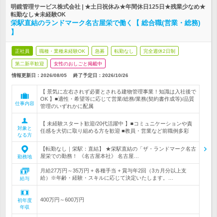
明鏡管理サービス株式会社 | ★土日祝休み★年間休日125日★残業少なめ★
転勤なし★未経験OK
栄駅直結のランドマーク名古屋栄で働く【 総合職(営業・総務)
】
正社員
職種・業種未経験OK
急募
転勤なし
完全週休2日制
第二新卒歓迎
女性のおしごと掲載中
情報更新日：2026/08/05
終了予定日：
2026/10/26
【 景気に左右されず必要とされる建物管理事業！知識は入社後で
OK 】■適性・希望等に応じて営業/総務/業務(契約書作成等)/品質
仕事内容
管理のいずれかに配属
【 未経験スタート歓迎/20代活躍中 】■コミュニケーションや責
対象と
任感を大切に取り組める方を歓迎 ■教員・営業など前職例多彩
なる方
【転勤なし｜栄駅：直結】 ★栄駅直結の「ザ・ランドマーク名古
屋栄での勤務！ 《名古屋本社》 名古屋…
勤務地
月給27万円～35万円 + 各種手当 + 賞与年2回（3カ月分以上支
給）※年齢・経験・スキルに応じて決定いたします。…
給与
400万円～600万円
初年度
年収