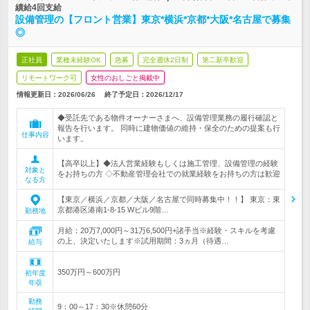
績給4回支給
設備管理の【フロント営業】東京*横浜*京都*大阪*名古屋で募集
◎
正社員
業種未経験OK
急募
完全週休2日制
第二新卒歓迎
リモートワーク可
女性のおしごと掲載中
情報更新日：2026/06/26
終了予定日：
2026/12/17
◆受託先である物件オーナーさまへ、設備管理業務の履行確認と
報告を行います。 同時に建物価値の維持・保全のための提案も行
仕事内容
います。
【高卒以上】◆法人営業経験もしくは施工管理、設備管理の経験
対象と
をお持ちの方 ◇不動産管理会社での就業経験をお持ちの方は歓迎
なる方
【東京／横浜／京都／大阪／名古屋で同時募集中！！】 東京：東
京都港区港南1-8-15 Wビル9階…
勤務地
月給：20万7,000円～31万6,500円+諸手当※経験・スキルを考慮
の上、決定いたします※試用期間：3ヵ月（待遇…
給与
350万円～600万円
初年度
年収
勤務
9：00～17：30※休憩60分