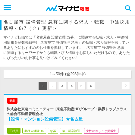
名古屋市 設備管理 急募に関する求人・転職・中途採用
情報＜8/7（金）更新＞
マイナビ転職では「名古屋市 設備管理 急募」に関連する転職・求人・中途採
用情報を多数掲載中!「名古屋市 設備管理 急募」の転職・求人情報を探してい
るあなたにおすすめのお仕事を掲載しています。「名古屋市 設備管理 急募」
に関連するキーワードからも転職・求人情報をお探しいただけるので、あなた
にぴったりのお仕事を見つけてみてください!
1～50件 (全293件中)
1
2
3
4
5
6
新着
株式会社東急コミュニティー | 東急不動産HDグループ・業界トップクラス
の総合不動産管理会社
【設備・マンション設備管理】★名古屋
正社員
業種未経験OK
急募
第二新卒歓迎
女性のおしごと掲載中