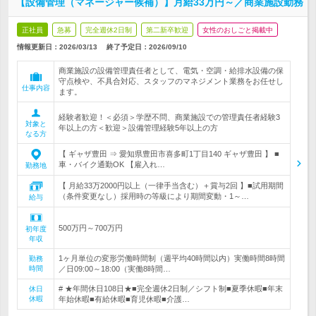
【設備管理（マネージャー候補）】月給33万円～／商業施設勤務
正社員
急募
完全週休2日制
第二新卒歓迎
女性のおしごと掲載中
情報更新日：2026/03/13
終了予定日：
2026/09/10
商業施設の設備管理責任者として、電気・空調・給排水設備の保
守点検や、不具合対応、スタッフのマネジメント業務をお任せし
仕事内容
ます。
経験者歓迎！＜必須＞学歴不問、商業施設での管理責任者経験3
対象と
年以上の方＜歓迎＞設備管理経験5年以上の方
なる方
【 ギャザ豊田 ⇒ 愛知県豊田市喜多町1丁目140 ギャザ豊田 】 ■
車・バイク通勤OK 【雇入れ…
勤務地
【 月給33万2000円以上（一律手当含む）＋賞与2回 】■試用期間
（条件変更なし）採用時の等級により期間変動・1～…
給与
500万円～700万円
初年度
年収
1ヶ月単位の変形労働時間制（週平均40時間以内）実働時間8時間
勤務
時間
／日09:00～18:00（実働8時間…
# ★年間休日108日★■完全週休2日制／シフト制■夏季休暇■年末
休日
休暇
年始休暇■有給休暇■育児休暇■介護…