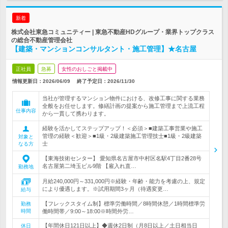
新着
株式会社東急コミュニティー | 東急不動産HDグループ・業界トップクラス
の総合不動産管理会社
【建築・マンションコンサルタント・施工管理】★名古屋
正社員
急募
女性のおしごと掲載中
情報更新日：2026/06/09
終了予定日：
2026/11/30
当社が管理するマンション物件における、改修工事に関する業務
全般をお任せします。修繕計画の提案から施工管理まで上流工程
仕事内容
から一貫して携わります。
経験を活かしてステップアップ！＜必須＞■建築工事営業や施工
管理の経験＜歓迎＞■1級・2級建築施工管理技士■1級・2級建築
対象と
士
なる方
【東海技術センター】 愛知県名古屋市中村区名駅4丁目2番28号
名古屋第二埼玉ビル9階 【雇入れ直…
勤務地
月給240,000円～331,000円※経験・年齢・能力を考慮の上、規定
により優遇します。※試用期間3ヶ月（待遇変更…
給与
【フレックスタイム制】標準労働時間／8時間休憩／1時間標準労
勤務
時間
働時間帯／9:00～18:00※時間外労…
【年間休日121日以上】◆週休2日制（月8日以上／土日相当日
休日