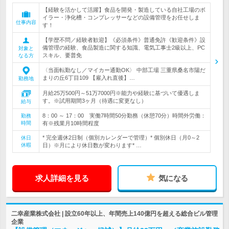
【経験を活かして活躍】食品を開発・製造している自社工場のボ
イラー・浄化槽・コンプレッサーなどの設備管理をお任せしま
仕事内容
す！
【学歴不問／経験者歓迎】《必須条件》普通免許《歓迎条件》設
備管理の経験、食品製造に関する知識、電気工事士2級以上、PC
対象と
スキル、要普免
なる方
〈当面転勤なし／マイカー通勤OK〉 中部工場 三重県桑名市陽だ
まりの丘6丁目109 【雇入れ直後】…
勤務地
月給25万500円～51万7000円※能力や経験に基づいて優遇しま
す。※試用期間3ヶ月（待遇に変更なし）
給与
8：00 ～ 17：00 実働7時間50分勤務（休憩70分）時間外労働：
勤務
時間
有※残業月10時間程度
* 完全週休2日制（個別カレンダーで管理）* 個別休日（月0～2
休日
休暇
日）※月により休日数が変わります* …
求人詳細を見る
気になる
二幸産業株式会社 | 設立60年以上、年間売上140億円を超える総合ビル管理
企業