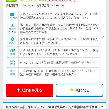
情報更新日：2026/06/09
終了予定日：
2026/11/30
分譲マンションの管理組合に対する運営マネジメントや、居住者
の生活環境をより良くするための提案等をお任せします。
仕事内容
第二新卒・業界未経験者歓迎！＜必須＞■大卒以上■営業または対
外折衝業務の経験を2年以上お持ちの方（業界不問）＜歓迎＞■不
対象と
動産業界での就業経験
なる方
愛知県名古屋市中村区名駅4-2-28 名古屋第二埼玉ビル9階 【雇入
れ直後】上記事業所 【変更の範…
勤務地
月給240,000円～331,000円※経験・年齢・能力を考慮の上、規定
により優遇します。※試用期間3ヶ月（待遇変更…
給与
勤務
9：00～18：00（実働8時間／休憩1時間）時間外労働有無：有
時間
【年間休日121日以上】◆週休2日制（月8日以上／土日相当日
休日
休暇
数）◆祝日◆産前・産後休暇◆育児休暇◆介…
求人詳細を見る
気になる
セコム株式会社 | 東証プライム上場◆平均年収655万◆福利厚生充実◆UIタ