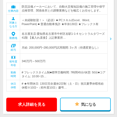
防災設備メーカーにおいて、自動火災報知設備の施工管理や保守
点検管理、関係各所との調整業務などを幅広くお任せします。
仕事内容
＜未経験歓迎！＞《必須》■ PCスキル(Excel、Word、
対象と
PowerPoint) ■ 普通自動車免許 ★年休130日 ★フレックス有
なる方
名古屋支店:愛知県名古屋市中村区名駅1-1-4 セントラルタワーズ
41階 【雇入れ直後】上記事業所…
勤務地
月給: 200,000円~280,000円試用期間: 3ヶ月（待遇変更なし）
給与
340万円～500万円
初年度
年収
# フレックスタイム制■標準労働時間: 7時間45分/休憩: 50分■コア
勤務
時間
タイム: 10:00~15…
# ★年間休日: 130日完全週休2日制（土・日）祝日夏季休暇有給
休日
休暇
休暇※10日~（初年度10日）慶弔…
求人詳細を見る
気になる