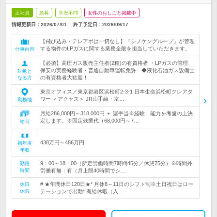
正社員
急募
学歴不問
女性のおしごと掲載中
情報更新日：2026/07/01
終了予定日：
2026/09/17
【飛び込み・テレアポは一切なし】『シノケングループ』が管理
する物件のLPガスに関する業務全般を担当していただきます。
仕事内容
【必須】高圧ガス販売主任者(2種)の有資格者 ・LPガスの管理、
保安の実務経験者・普通自動車運転免許 ◆液化石油ガス設備士
対象と
の有資格者大歓迎！
なる方
東京オフィス／東京都港区浜松町2-3-1 日本生命浜松町クレアタ
ワー ＜アクセス＞ JR山手線・京…
勤務地
月給286,000円～318,000円 ＋ 諸手当※経験、能力を考慮の上決
定します。※固定残業代（68,000円～7…
給与
438万円～486万円
初年度
年収
9：00～18：00（所定労働時間7時間45分／休憩75分）※時間外
勤務
時間
労働有無：有（月上限40時間でシ…
# ★年間休日120日★* 月休8～11日のシフト制※土日祝日はロー
休日
休暇
テーションで出勤* 有給休暇（入…