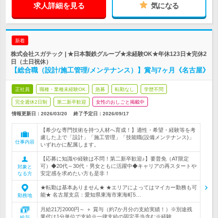
求人詳細を見る
気になる
新着
株式会社スガテック | ★日本製鉄グループ★未経験OK★年休123日★完休2
日（土日祝休）
【総合職（設計/施工管理/メンテナンス）】賞与7ヶ月《名古屋》
正社員
職種・業種未経験OK
急募
転勤なし
学歴不問
完全週休2日制
第二新卒歓迎
女性のおしごと掲載中
情報更新日：2026/03/20
終了予定日：
2026/09/17
【希少な専門技術を持つ人材へ育成！】適性・希望・経験等を考
慮した上で「設計」「施工管理」「技能職(設備メンテナンス)」
仕事内容
いずれかに配属します。
【応募に知識や経験は不問！第二新卒歓迎♪】要普免（AT限定
可）◆20代～30代・男女ともに活躍中◆キャリアの再スタートや
対象と
安定感を求めたい方も是非！
なる方
★転勤は基本ありません★ ★エリアによってはマイカー勤務も可
能★ 名古屋支店：愛知県東海市東海町5…
勤務地
月給21万2000円～ ＋ 賞与（約7か月分の支給実績！）※別途残
業代は1分単位で支給※一律支給の固定手当含む※経験…
給与