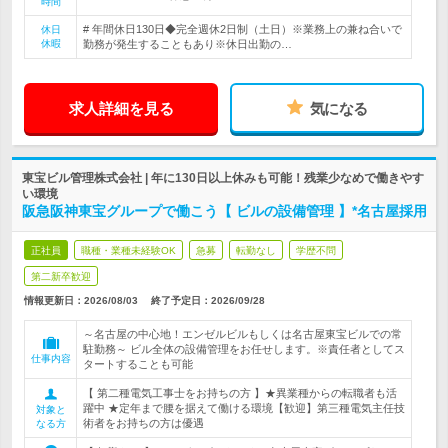
時間
# 年間休日130日◆完全週休2日制（土日）※業務上の兼ね合いで
休日
休暇
勤務が発生することもあり※休日出勤の…
求人詳細を見る
気になる
東宝ビル管理株式会社 | 年に130日以上休みも可能！残業少なめで働きやす
い環境
阪急阪神東宝グループで働こう【 ビルの設備管理 】*名古屋採用
正社員
職種・業種未経験OK
急募
転勤なし
学歴不問
第二新卒歓迎
情報更新日：2026/08/03
終了予定日：
2026/09/28
～名古屋の中心地！エンゼルビルもしくは名古屋東宝ビルでの常
駐勤務～ ビル全体の設備管理をお任せします。※責任者としてス
仕事内容
タートすることも可能
【 第二種電気工事士をお持ちの方 】★異業種からの転職者も活
躍中 ★定年まで腰を据えて働ける環境【歓迎】第三種電気主任技
対象と
術者をお持ちの方は優遇
なる方