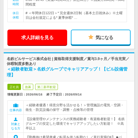
時間
間程度
# ＜年間休日122日＞* 完全週休2日制（基本土日祝休み）※土曜
休日
休暇
日は会社規定による* 夏季休暇* …
求人詳細を見る
気になる
名鉄ビルサービス株式会社 | 資格取得支援制度／賞与3.9ヶ月／手当充実／
休暇制度多数あり
＜経験者歓迎＞名鉄グループでキャリアアップ！【ビル設備管
理】
正社員
急募
第二新卒歓迎
情報更新日：2026/06/16
終了予定日：
2026/09/14
＜経験者優遇！得意分野を活かせる！＞管理施設の電気・空調・
衛生・防災設備の保守・調整・点検等の管理
仕事内容
【設備管理やメンテナンスの実務経験者・有資格者歓迎！】 名鉄
グループの安定した環境でキャリアアップしたい方歓迎！ ※高
対象と
卒以上
なる方
【勤務地は希望考慮／転居を伴う転勤なし／直行直帰OK】 ■バ