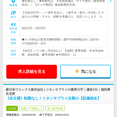
★転勤なし／★勤務先は、大型商業施設『ギャザ豊田（愛知県豊
田市）』 【ギャザ豊田】 愛知県豊田市喜…
勤務地
【月給28万円～（一律手当含む）＋諸手当＋賞与（年2回）】※
あなたの年齢・スキル・経験を考慮の上、決定いたします。※…
給与
500万円～700万円
初年度
年収
◆1ヶ月単位の変形労働時間制（週平均40時間以内）[1]8:00～
勤務
時間
17:00[2]9:00～18:0…
【休日】シフト制（月9日以上）【休暇】夏季休暇、年末年始休
休日
休暇
暇、有給休暇、慶弔休暇# ★年間休日：11…
求人詳細を見る
気になる
新日本ウエックス株式会社 | リネンサプライの業界大手｜週休2日｜福利厚
生充実
《名古屋》転勤なし！リネンサプライ企業の【設備保全】
正社員
急募
転勤なし
第二新卒歓迎
情報更新日：2026/06/30
終了予定日：
2026/12/21