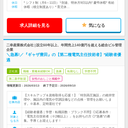
* シフト制（月6～11日）└別途、明休月9日以内* 慶弔休暇* 有給
休日
休暇
休暇（積立制度あり）* 育児休…
求人詳細を見る
気になる
二幸産業株式会社 | 設立60年以上、年間売上140億円を超える総合ビル管理
企業
＼急募!／『ギャザ豊田』の【第二種電気主任技術者】*経験者優
遇
正社員
職種・業種未経験OK
急募
転勤なし
学歴不問
第二新卒歓迎
女性のおしごと掲載中
情報更新日：2026/03/13
終了予定日：
2026/09/10
【スキルアップ＆資格取得も応援！】「特別高圧施設」の維持管
理や、施設内の電気や空調設備などの点検・管理をお願いしま
仕事内容
す。※基本、定時退社です
【経験者優遇｜学歴・転職回数・ブランク不問】◎応募条件：
「電気主任技術者（※2種以上）」をお持ちの方 ◎"急募"の募
対象と
集。手厚くお迎えします！
なる方