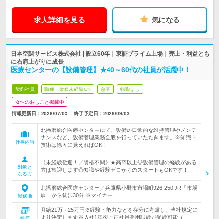
求人詳細を見る
気になる
日本空調サービス株式会社 | 設立60年｜東証プライム上場｜売上・利益とも
に右肩上がりに成長
医療センターの【設備管理】★40～60代の社員が活躍中！
契約社員
職種・業種未経験OK
急募
転勤なし
女性のおしごと掲載中
情報更新日：2026/07/03
終了予定日：
2026/09/03
北播磨総合医療センターにて、設備の日常的な維持管理やメンテ
ナンスなど、設備管理業務全般を行っていただきます。※知識・
仕事内容
技術は徐々に覚えればOK！
《未経験歓迎！／資格不問》★高卒以上◎設備管理の経験がある
対象と
方は歓迎します◎知識や経験ゼロからのスタートもOKです！
なる方
北播磨総合医療センター／兵庫県小野市市場町926-250 JR「市場
駅」から徒歩30分 ※マイカー…
勤務地
月給21万～25万円※経験・能力などを存分に考慮し、当社規定に
より決定します※入社1年後に正社員登用試験が受験可能（…
給与