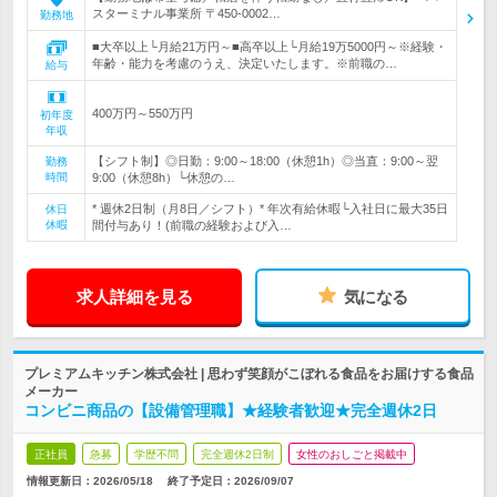
スターミナル事業所 〒450-0002…
勤務地
■大卒以上└月給21万円～■高卒以上└月給19万5000円～※経験・
年齢・能力を考慮のうえ、決定いたします。※前職の…
給与
400万円～550万円
初年度
年収
【シフト制】◎日勤：9:00～18:00（休憩1h）◎当直：9:00～翌
勤務
時間
9:00（休憩8h）└休憩の…
* 週休2日制（月8日／シフト）* 年次有給休暇└入社日に最大35日
休日
休暇
間付与あり！(前職の経験および入…
求人詳細を見る
気になる
プレミアムキッチン株式会社 | 思わず笑顔がこぼれる食品をお届けする食品
メーカー
コンビニ商品の【設備管理職】★経験者歓迎★完全週休2日
正社員
急募
学歴不問
完全週休2日制
女性のおしごと掲載中
情報更新日：2026/05/18
終了予定日：
2026/09/07