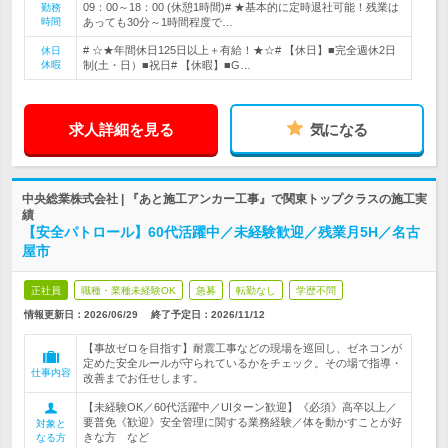
09：00～18：00 (休憩1時間)# ★基本的に定時退社可能！残業は
勤務
時間
あっても30分～1時間程度で…
# ☆★年間休日125日以上＋有給！★☆# 【休日】■完全週休2日
休日
休暇
制(土・日）■祝日# 【休暇】■G…
求人詳細を見る
気になる
中央総業株式会社 | 『あと施工アンカー工事』で関東トップクラスの施工実
績
【安全パトロール】60代活躍中／未経験歓迎／残業月5H／名古
屋市
正社員
職種・業種未経験OK
急募
転勤なし
学歴不問
情報更新日：2026/06/29
終了予定日：
2026/11/12
【事故ゼロを目指す】耐震工事などの現場を巡回し、ゼネコンが
定めた安全ルールが守られているかをチェック。その場で指導・
仕事内容
改善までお任せします。
【未経験OK／60代活躍中／UIターン歓迎】《必須》高卒以上／
要普免《歓迎》安全管理に関する業務経験／体を動かすことが好
対象と
きな方 など
なる方