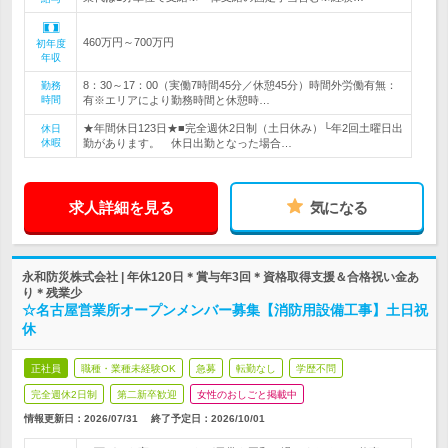
460万円～700万円
初年度
年収
8：30～17：00（実働7時間45分／休憩45分）時間外労働有無：
勤務
時間
有※エリアにより勤務時間と休憩時…
★年間休日123日★■完全週休2日制（土日休み）└年2回土曜日出
休日
休暇
勤があります。 休日出勤となった場合…
求人詳細を見る
気になる
永和防災株式会社 | 年休120日＊賞与年3回＊資格取得支援＆合格祝い金あ
り＊残業少
☆名古屋営業所オープンメンバー募集【消防用設備工事】土日祝
休
正社員
職種・業種未経験OK
急募
転勤なし
学歴不問
完全週休2日制
第二新卒歓迎
女性のおしごと掲載中
情報更新日：2026/07/31
終了予定日：
2026/10/01