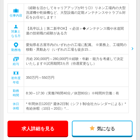
《経験を活かしてキャリアアップが叶う◎》リネン工場内の大型
洗濯機や乾燥機など、大型設備の定期メンテナンスやトラブル対
仕事内容
応をお任せします！
【高卒以上｜第二新卒OK】＜必須＞◆メンテナンス職や水道関
対象と
連の技術職の経験がある方
なる方
愛知県名古屋市内のいずれかの工場に配属。 ※業務上、工場間の
移動・異動あり（いずれの工場も徒歩15…
勤務地
月給 200,000円～280,000円※経験・年齢・能力を考慮して決定
いたします※試用期間3カ月（待遇変更なし）
給与
350万円～550万円
初年度
年収
勤務
8:30～17:30（実働7時間40分／休憩80分）※時間外労働：有
時間
* 年間休日120日* 週休2日制（シフト制/会社カレンダーによる）*
休日
休暇
有給休暇（10日～20日）*…
求人詳細を見る
気になる