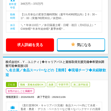
349万円～370万円
初年度
年収
【1カ月単位の変形労働時間制（週平均40時間以内）】8：30～
勤務
時間
17：00（実働7時間30分／休憩60…
＼＊年休110日＊／休日隔週土曜・日曜・祝日（月6日以上）*
休日
休暇
GW休暇* 年末年始休暇* 夏季休暇*…
求人詳細を見る
気になる
株式会社K．Y．ユニティ | ◆キャリアパスと資格取得支援完備◆希望休調
整可能◆面接1回
＼名古屋／食品スーパーなどの【清掃】◆現場チーフ◆未経験歓
迎
正社員
職種・業種未経験OK
急募
学歴不問
第二新卒歓迎
女性のおしごと掲載中
情報更新日：2026/06/05
終了予定日：
2026/11/26
《直行直帰OK・キャリアパス完備》食品スーパー内にて水産・
畜産・農産・ デリカ・ベーカリーなど様々なバックヤードの清掃