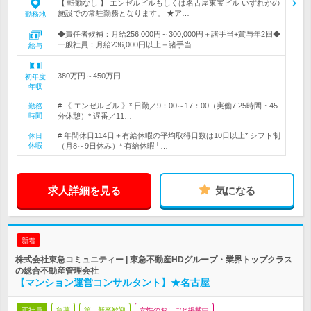
【 転勤なし 】 エンゼルビルもしくは名古屋東宝ビル いずれかの
施設での常駐勤務となります。 ★ア…
勤務地
◆責任者候補：月給256,000円～300,000円＋諸手当+賞与年2回◆
一般社員：月給236,000円以上＋諸手当…
給与
380万円～450万円
初年度
年収
# 《 エンゼルビル 》* 日勤／9：00～17：00（実働7.25時間・45
勤務
時間
分休憩）* 遅番／11…
# 年間休日114日＋有給休暇の平均取得日数は10日以上* シフト制
休日
休暇
（月8～9日休み）* 有給休暇└…
求人詳細を見る
気になる
新着
株式会社東急コミュニティー | 東急不動産HDグループ・業界トップクラス
の総合不動産管理会社
【マンション運営コンサルタント】★名古屋
正社員
急募
第二新卒歓迎
女性のおしごと掲載中