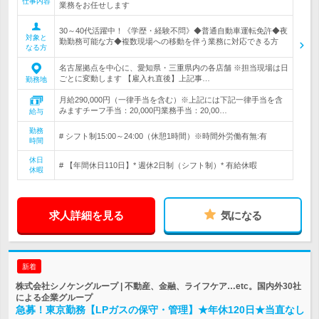
仕事内容
業務をお任せします
30～40代活躍中！《学歴・経験不問》◆普通自動車運転免許◆夜
対象と
勤勤務可能な方◆複数現場への移動を伴う業務に対応できる方
なる方
名古屋拠点を中心に、愛知県・三重県内の各店舗 ※担当現場は日
ごとに変動します 【雇入れ直後】上記事…
勤務地
月給290,000円（一律手当を含む）※上記には下記一律手当を含
みますチーフ手当：20,000円業務手当：20,00…
給与
勤務
# シフト制15:00～24:00（休憩1時間）※時間外労働有無:有
時間
休日
# 【年間休日110日】* 週休2日制（シフト制）* 有給休暇
休暇
求人詳細を見る
気になる
新着
株式会社シノケングループ | 不動産、金融、ライフケア…etc。国内外30社
による企業グループ
急募！東京勤務【LPガスの保守・管理】★年休120日★当直なし