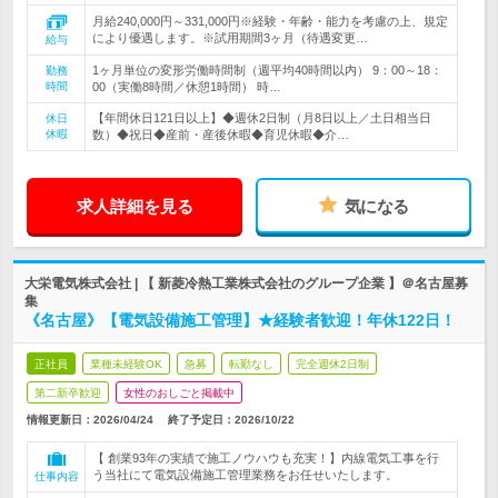
月給240,000円～331,000円※経験・年齢・能力を考慮の上、規定
により優遇します。※試用期間3ヶ月（待遇変更…
給与
1ヶ月単位の変形労働時間制（週平均40時間以内） 9：00～18：
勤務
時間
00（実働8時間／休憩1時間） 時…
【年間休日121日以上】◆週休2日制（月8日以上／土日相当日
休日
休暇
数）◆祝日◆産前・産後休暇◆育児休暇◆介…
求人詳細を見る
気になる
大栄電気株式会社 | 【 新菱冷熱工業株式会社のグループ企業 】＠名古屋募
集
《名古屋》【電気設備施工管理】★経験者歓迎！年休122日！
正社員
業種未経験OK
急募
転勤なし
完全週休2日制
第二新卒歓迎
女性のおしごと掲載中
情報更新日：2026/04/24
終了予定日：
2026/10/22
【 創業93年の実績で施工ノウハウも充実！】内線電気工事を行
う当社にて電気設備施工管理業務をお任せいたします。
仕事内容