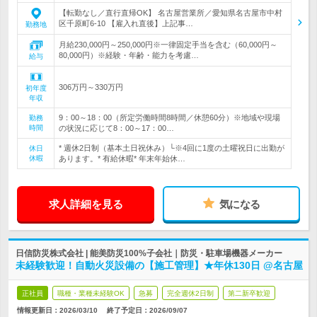
【転勤なし／直行直帰OK】 名古屋営業所／愛知県名古屋市中村
区千原町6-10 【雇入れ直後】上記事…
勤務地
月給230,000円～250,000円※一律固定手当を含む（60,000円～
80,000円）※経験・年齢・能力を考慮…
給与
306万円～330万円
初年度
年収
9：00～18：00（所定労働時間8時間／休憩60分）※地域や現場
勤務
時間
の状況に応じて8：00～17：00…
* 週休2日制（基本土日祝休み）└※4回に1度の土曜祝日に出勤が
休日
休暇
あります。* 有給休暇* 年末年始休…
求人詳細を見る
気になる
日信防災株式会社 | 能美防災100%子会社｜防災・駐車場機器メーカー
未経験歓迎！自動火災設備の【施工管理】★年休130日 @名古屋
正社員
職種・業種未経験OK
急募
完全週休2日制
第二新卒歓迎
情報更新日：2026/03/10
終了予定日：
2026/09/07