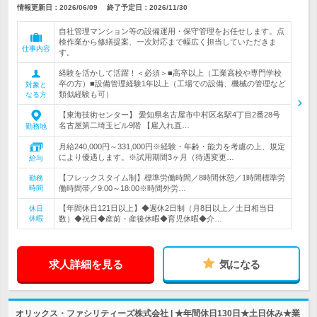
情報更新日：2026/06/09
終了予定日：
2026/11/30
自社管理マンション等の設備運用・保守管理をお任せします。点
検作業から修繕提案、一次対応まで幅広く担当していただきま
仕事内容
す。
経験を活かして活躍！＜必須＞■高卒以上（工業高校や専門学校
卒の方）■設備管理経験1年以上（工場での設備、機械の管理など
対象と
類似経験も可）
なる方
【東海技術センター】 愛知県名古屋市中村区名駅4丁目2番28号
名古屋第二埼玉ビル9階 【雇入れ直…
勤務地
月給240,000円～331,000円※経験・年齢・能力を考慮の上、規定
により優遇します。※試用期間3ヶ月（待遇変更…
給与
【フレックスタイム制】標準労働時間／8時間休憩／1時間標準労
勤務
時間
働時間帯／9:00～18:00※時間外労…
【年間休日121日以上】◆週休2日制（月8日以上／土日相当日
休日
休暇
数）◆祝日◆産前・産後休暇◆育児休暇◆介…
求人詳細を見る
気になる
オリックス・ファシリティーズ株式会社 | ★年間休日130日★土日休み★業