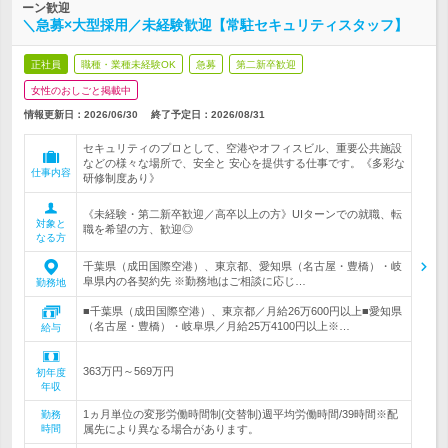
ーン歓迎
＼急募×大型採用／未経験歓迎【常駐セキュリティスタッフ】
正社員
職種・業種未経験OK
急募
第二新卒歓迎
女性のおしごと掲載中
情報更新日：2026/06/30
終了予定日：
2026/08/31
セキュリティのプロとして、空港やオフィスビル、重要公共施設
などの様々な場所で、安全と 安心を提供する仕事です。《多彩な
仕事内容
研修制度あり》
《未経験・第二新卒歓迎／高卒以上の方》UIターンでの就職、転
対象と
職を希望の方、歓迎◎
なる方
千葉県（成田国際空港）、東京都、愛知県（名古屋・豊橋）・岐
阜県内の各契約先 ※勤務地はご相談に応じ…
勤務地
■千葉県（成田国際空港）、東京都／月給26万600円以上■愛知県
（名古屋・豊橋）・岐阜県／月給25万4100円以上※…
給与
363万円～569万円
初年度
年収
1ヵ月単位の変形労働時間制(交替制)週平均労働時間/39時間※配
勤務
時間
属先により異なる場合があります。