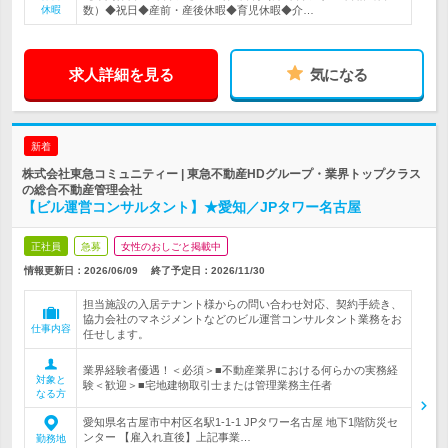
休暇
数）◆祝日◆産前・産後休暇◆育児休暇◆介…
求人詳細を見る
気になる
新着
株式会社東急コミュニティー | 東急不動産HDグループ・業界トップクラス
の総合不動産管理会社
【ビル運営コンサルタント】★愛知／JPタワー名古屋
正社員
急募
女性のおしごと掲載中
情報更新日：2026/06/09
終了予定日：
2026/11/30
担当施設の入居テナント様からの問い合わせ対応、契約手続き、
協力会社のマネジメントなどのビル運営コンサルタント業務をお
仕事内容
任せします。
業界経験者優遇！＜必須＞■不動産業界における何らかの実務経
対象と
験＜歓迎＞■宅地建物取引士または管理業務主任者
なる方
愛知県名古屋市中村区名駅1-1-1 JPタワー名古屋 地下1階防災セ
ンター 【雇入れ直後】上記事業…
勤務地