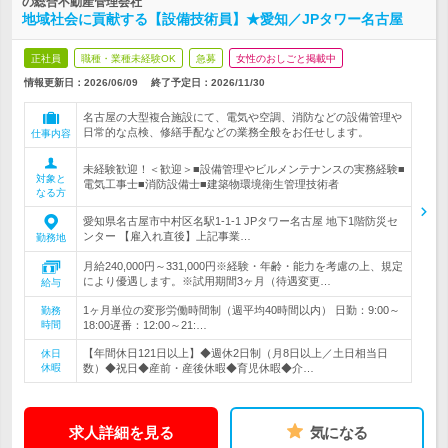
の総合不動産管理会社
地域社会に貢献する【設備技術員】★愛知／JPタワー名古屋
正社員
職種・業種未経験OK
急募
女性のおしごと掲載中
情報更新日：2026/06/09
終了予定日：
2026/11/30
名古屋の大型複合施設にて、電気や空調、消防などの設備管理や
日常的な点検、修繕手配などの業務全般をお任せします。
仕事内容
未経験歓迎！＜歓迎＞■設備管理やビルメンテナンスの実務経験■
対象と
電気工事士■消防設備士■建築物環境衛生管理技術者
なる方
愛知県名古屋市中村区名駅1-1-1 JPタワー名古屋 地下1階防災セ
ンター 【雇入れ直後】上記事業…
勤務地
月給240,000円～331,000円※経験・年齢・能力を考慮の上、規定
により優遇します。※試用期間3ヶ月（待遇変更…
給与
1ヶ月単位の変形労働時間制（週平均40時間以内） 日勤：9:00～
勤務
時間
18:00遅番：12:00～21:…
【年間休日121日以上】◆週休2日制（月8日以上／土日相当日
休日
休暇
数）◆祝日◆産前・産後休暇◆育児休暇◆介…
求人詳細を見る
気になる