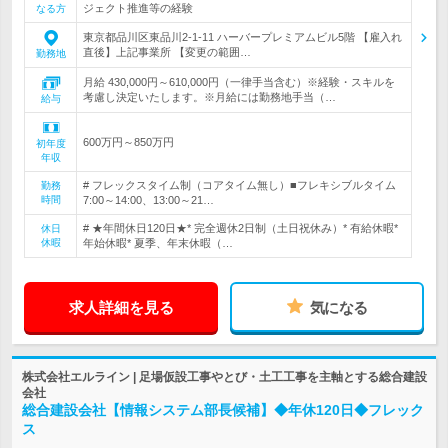
ジェクト推進等の経験
なる方
東京都品川区東品川2-1-11 ハーバープレミアムビル5階 【雇入れ
直後】上記事業所 【変更の範囲…
勤務地
月給 430,000円～610,000円（一律手当含む）※経験・スキルを
考慮し決定いたします。※月給には勤務地手当（…
給与
600万円～850万円
初年度
年収
# フレックスタイム制（コアタイム無し）■フレキシブルタイム
勤務
時間
7:00～14:00、13:00～21…
# ★年間休日120日★* 完全週休2日制（土日祝休み）* 有給休暇*
休日
休暇
年始休暇* 夏季、年末休暇（…
求人詳細を見る
気になる
株式会社エルライン | 足場仮設工事やとび・土工工事を主軸とする総合建設
会社
総合建設会社【情報システム部長候補】◆年休120日◆フレック
ス