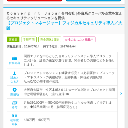
Ｃｏｎｖｅｒｇｉｎｔ Ｊａｐａｎ合同会社 | 外資系グローバル企業を支え
るセキュリティソリューションを提供
【プロジェクトマネージャー】フィジカルセキュリティ導入／大
阪
正社員
学歴不問
完全週休2日制
女性のおしごと掲載中
情報更新日：2026/07/14
終了予定日：
2027/01/04
関西エリアを中心としたセキュリティシステム導入プロジェクト
における、計画の策定や進行管理、関係者との調整などをお任せ
仕事内容
します。
プロジェクトマネジメント経験者必見！＜必須要件＞プロジェク
トマネジメントの実務経験、顧客折衝・関係者調整経験、
対象と
AutoCADの基本操作知識
なる方
大阪府大阪市中央区本町2-6-11 大一ビル9階 ※プロジェクト期間
中は現場常駐あり（直行直帰OK…
勤務地
月給350,000円～450,000円※経験やスキルを考慮して決定しま
す。◆試用期間3ヵ月（待遇変更なし）
給与
420万円～600万円
初年度
年収