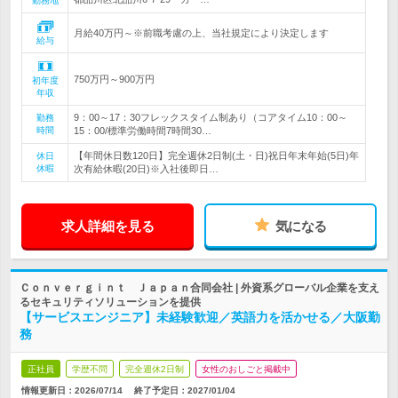
勤務地
月給40万円～※前職考慮の上、当社規定により決定します
給与
750万円～900万円
初年度
年収
9：00～17：30フレックスタイム制あり（コアタイム10：00～
勤務
時間
15：00/標準労働時間7時間30…
【年間休日数120日】完全週休2日制(土・日)祝日年末年始(5日)年
休日
休暇
次有給休暇(20日)※入社後即日…
求人詳細を見る
気になる
Ｃｏｎｖｅｒｇｉｎｔ Ｊａｐａｎ合同会社 | 外資系グローバル企業を支え
るセキュリティソリューションを提供
【サービスエンジニア】未経験歓迎／英語力を活かせる／大阪勤
務
正社員
学歴不問
完全週休2日制
女性のおしごと掲載中
情報更新日：2026/07/14
終了予定日：
2027/01/04