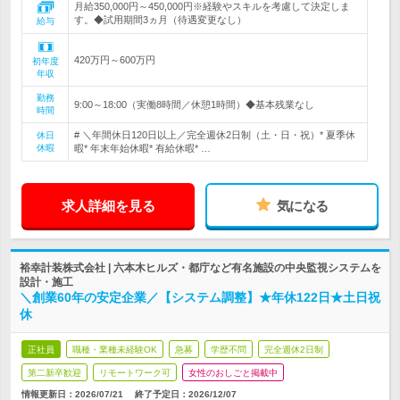
月給350,000円～450,000円※経験やスキルを考慮して決定しま
す。◆試用期間3ヵ月（待遇変更なし）
給与
420万円～600万円
初年度
年収
勤務
9:00～18:00（実働8時間／休憩1時間）◆基本残業なし
時間
# ＼年間休日120日以上／完全週休2日制（土・日・祝）* 夏季休
休日
休暇
暇* 年末年始休暇* 有給休暇* …
求人詳細を見る
気になる
裕幸計装株式会社 | 六本木ヒルズ・都庁など有名施設の中央監視システムを
設計・施工
＼創業60年の安定企業／【システム調整】★年休122日★土日祝
休
正社員
職種・業種未経験OK
急募
学歴不問
完全週休2日制
第二新卒歓迎
リモートワーク可
女性のおしごと掲載中
情報更新日：2026/07/21
終了予定日：
2026/12/07