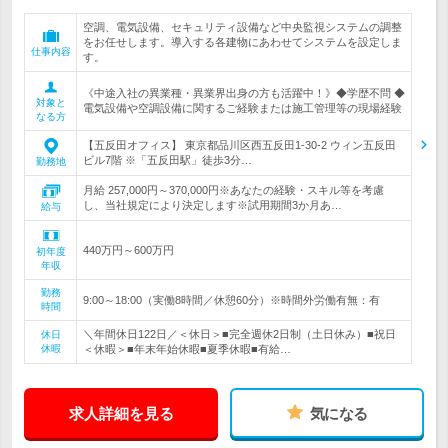
空調、電気設備、セキュリティ設備など中央監視システムの調整
をお任せします。導入する各建物にあわせてシステムを設定しま
仕事内容
す。
《中途入社の異業種・異業界出身の方も活躍中！》◆学歴不問 ◆
対象と
電気設備や空調設備に関するご経験または施工管理等の現場経験
なる方
【五反田オフィス】 東京都品川区西五反田1-30-2 ウィン五反田
ビル7階 ※「五反田駅」徒歩3分…
勤務地
月給 257,000円～370,000円※あなたの経験・スキル等を考慮
し、当社規定により決定します※試用期間3か月あ…
給与
440万円～600万円
初年度
年収
勤務
9:00～18:00（実働8時間／休憩60分）※時間外労働有無：有
時間
＼年間休日122日／＜休日＞■完全週休2日制（土日休み）■祝日
休日
休暇
＜休暇＞■年末年始休暇■夏季休暇■有給…
求人詳細を見る
気になる