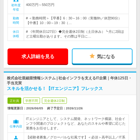
400万円～550万円
初年度
年収
# ＜勤務時間＞【早番】6：30～16：00（実働8h／休憩90分）
勤務
時間
【中番】10：00～19：30（…
# 《年間休日127日》◆完全週休2日制（土日休み）┗月に2回ほ
休日
休暇
ど土曜出勤があります。その際は平日に…
求人詳細を見る
気になる
株式会社亜細亜情報システム | 社会インフラを支えるIT企業｜年休125日・
手当充実
スキルを活かせる！【ITエンジニア】フレックス
正社員
学歴不問
完全週休2日制
情報更新日：2026/06/05
終了予定日：
2026/11/26
ITエンジニアとして、システム開発、ネットワーク構築、社会イ
ンフラ関連のプロジェクトなど、あなたのスキルや希望に応じた
仕事内容
業務をお任せします。
【経験者募集／グローバルな社風です】＜必須＞高卒以上／IT系