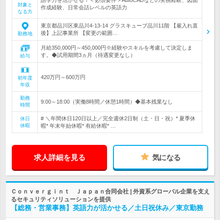
語学力を活かせる！＜必須要件＞AutoCADなどの実務経験、図面
対象と
作成経験、日常会話レベルの英語力
なる方
東京都品川区東品川4-13-14 グラスキューブ品川11階 【雇入れ直
後】上記事業所 【変更の範囲…
勤務地
月給350,000円～450,000円※経験やスキルを考慮して決定しま
す。◆試用期間3ヵ月（待遇変更なし）
給与
420万円～600万円
初年度
年収
勤務
9:00～18:00（実働8時間／休憩1時間）◆基本残業なし
時間
# ＼年間休日120日以上／完全週休2日制（土・日・祝）* 夏季休
休日
休暇
暇* 年末年始休暇* 有給休暇* …
求人詳細を見る
気になる
Ｃｏｎｖｅｒｇｉｎｔ Ｊａｐａｎ合同会社 | 外資系グローバル企業を支え
るセキュリティソリューションを提供
【総務・営業事務】英語力が活かせる／土日祝休み／東京勤務