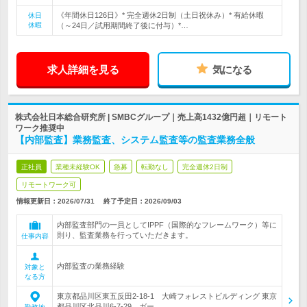
《年間休日126日》* 完全週休2日制（土日祝休み）* 有給休暇
休日
休暇
（～24日／試用期間終了後に付与）*…
求人詳細を見る
気になる
株式会社日本総合研究所 | SMBCグループ｜売上高1432億円超｜リモート
ワーク推奨中
【内部監査】業務監査、システム監査等の監査業務全般
正社員
業種未経験OK
急募
転勤なし
完全週休2日制
リモートワーク可
情報更新日：2026/07/31
終了予定日：
2026/09/03
内部監査部門の一員としてIPPF（国際的なフレームワーク）等に
則り、監査業務を行っていただきます。
仕事内容
内部監査の業務経験
対象と
なる方
東京都品川区東五反田2-18-1 大崎フォレストビルディング 東京
都品川区北品川6-7-29 ガー…