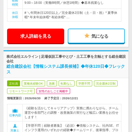
勤務
9:00～18:00（実働8時間／休憩1時間）◆基本残業なし
時間
# ＼年間休日120日以上／完全週休2日制（土・日・祝）* 夏季休
休日
休暇
暇* 年末年始休暇* 有給休暇* …
求人詳細を見る
気になる
株式会社エルライン | 足場仮設工事やとび・土工工事を主軸とする総合建設
会社
総合建設会社【情報システム課長候補】◆年休120日◆フレック
ス
正社員
業種未経験OK
急募
転勤なし
学歴不問
完全週休2日制
リモートワーク可
女性のおしごと掲載中
情報更新日：2026/06/30
終了予定日：
2026/12/21
《経験を活かしてキャリアアップ》実務に携わりながら、チーム
運営や各部門との調整・改善施策の実行など幅広い業務をお任せ
仕事内容
します！
【学歴不問｜経験者募集】《必須》◆情報システム、社内SE、IT
インフラ運用のいずれかの経験◆チームリード、後輩指導、プロ
対象と