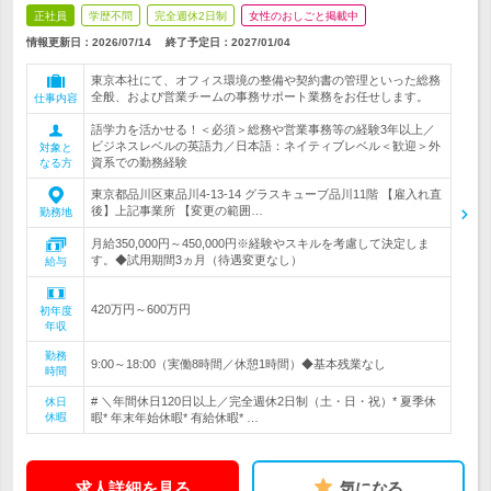
正社員
学歴不問
完全週休2日制
女性のおしごと掲載中
情報更新日：2026/07/14
終了予定日：
2027/01/04
東京本社にて、オフィス環境の整備や契約書の管理といった総務
全般、および営業チームの事務サポート業務をお任せします。
仕事内容
語学力を活かせる！＜必須＞総務や営業事務等の経験3年以上／
ビジネスレベルの英語力／日本語：ネイティブレベル＜歓迎＞外
対象と
資系での勤務経験
なる方
東京都品川区東品川4-13-14 グラスキューブ品川11階 【雇入れ直
後】上記事業所 【変更の範囲…
勤務地
月給350,000円～450,000円※経験やスキルを考慮して決定しま
す。◆試用期間3ヵ月（待遇変更なし）
給与
420万円～600万円
初年度
年収
勤務
9:00～18:00（実働8時間／休憩1時間）◆基本残業なし
時間
# ＼年間休日120日以上／完全週休2日制（土・日・祝）* 夏季休
休日
休暇
暇* 年末年始休暇* 有給休暇* …
求人詳細を見る
気になる