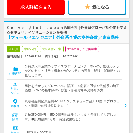
求人詳細を見る
気になる
Ｃｏｎｖｅｒｇｉｎｔ Ｊａｐａｎ合同会社 | 外資系グローバル企業を支え
るセキュリティソリューションを提供
【フィールドエンジニア】外資系企業の案件多数／東京勤務
正社員
学歴不問
完全週休2日制
女性のおしごと掲載中
情報更新日：2026/07/14
終了予定日：
2027/01/04
外資系大手企業のオフィスやデータセンター等への、監視カメラ
などのセキュリティ機器やAVシステムの設置、配線、試運転をお
仕事内容
任せします。
経験を活かしてグローバルに活躍！＜必須＞通信や設備系の施工
対象と
経験、CADの基本操作＜歓迎＞各種資格をお持ちの方
なる方
東京都品川区東品川4-13-14 グラスキューブ品川11階 ※プロジェ
クト期間中は現場常駐あり 【…
勤務地
月給350,000円～450,000円※経験やスキルを考慮して決定しま
す。◆試用期間3ヵ月（待遇変更なし）
給与
420万円～600万円
初年度