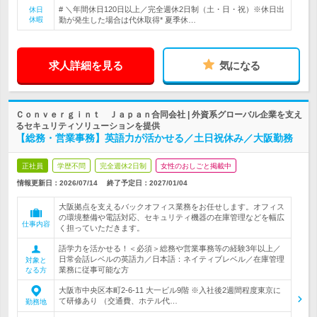
# ＼年間休日120日以上／完全週休2日制（土・日・祝）※休日出
休日
休暇
勤が発生した場合は代休取得* 夏季休…
求人詳細を見る
気になる
Ｃｏｎｖｅｒｇｉｎｔ Ｊａｐａｎ合同会社 | 外資系グローバル企業を支え
るセキュリティソリューションを提供
【総務・営業事務】英語力が活かせる／土日祝休み／大阪勤務
正社員
学歴不問
完全週休2日制
女性のおしごと掲載中
情報更新日：2026/07/14
終了予定日：
2027/01/04
大阪拠点を支えるバックオフィス業務をお任せします。オフィス
の環境整備や電話対応、セキュリティ機器の在庫管理などを幅広
仕事内容
く担っていただきます。
語学力を活かせる！＜必須＞総務や営業事務等の経験3年以上／
日常会話レベルの英語力／日本語：ネイティブレベル／在庫管理
対象と
業務に従事可能な方
なる方
大阪市中央区本町2-6-11 大一ビル9階 ※入社後2週間程度東京に
て研修あり （交通費、ホテル代…
勤務地