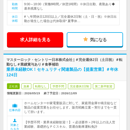
9:00～18:00（実働8時間／休憩1時間）※休日出勤、夜勤あり◆
勤務
時間
基本残業なし
# ＼年間休日120日以上／完全週休2日制（土・日・祝）※休日出
休日
休暇
勤が発生した場合は代休取得* 夏季休…
求人詳細を見る
気になる
マスターロック・セントリー日本株式会社 | ＃完全週休2日（土日祝）＃転
勤なし＃業績賞与あり＃食事補助
業界未経験OK！セキュリティ関連製品の【提案営業】＃年休
124日
正社員
急募
転勤なし
学歴不問
完全週休2日制
第二新卒歓迎
情報更新日：2026/05/19
終了予定日：
2026/11/09
ホームセンターや家電量販店に対して、家庭用金庫や南京錠など
製品の提案営業をお任せします。販売戦略立案～実行までを一貫
仕事内容
して担います。
【学歴不問・業界未経験歓迎！】＜必須要件＞2年以上の法人営
対象と
業経験、基礎的なＰＣスキル、普通自動車運転免許
なる方