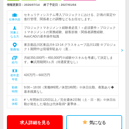
情報更新日：2026/07/14
終了予定日：
2027/01/04
セキュリティシステム導入プロジェクトにおける、計画の策定や
進行管理、関係者との調整などをお任せします。
仕事内容
プロジェクトマネジメント経験者必見！＜必須要件＞プロジェク
トマネジメントの実務経験、顧客折衝・関係者調整経験、
対象と
AutoCADの基本操作知識
なる方
東京都品川区東品川4-13-14 グラスキューブ品川11階 ※プロジェ
クト期間中は現場常駐あり（直…
勤務地
月給350,000円～450,000円※経験やスキルを考慮して決定しま
す。◆試用期間3ヵ月（待遇変更なし）
給与
420万円～600万円
初年度
年収
9:00～18:00（実働8時間／休憩1時間）※休日出勤、夜勤あり◆
勤務
時間
基本残業なし
# ＼年間休日120日以上／完全週休2日制（土・日・祝）※休日出
休日
休暇
勤が発生した場合は代休取得* 夏季休…
求人詳細を見る
気になる