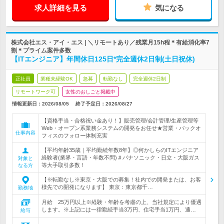
求人詳細を見る
気になる
株式会社エス・アイ・エス | ＼リモートあり／残業月15h程＊有給消化率7
割＊プライム案件多数
【ITエンジニア】年間休日125日*完全週休2日制(土日祝休)
正社員
業種未経験OK
急募
転勤なし
完全週休2日制
リモートワーク可
女性のおしごと掲載中
情報更新日：2026/08/05
終了予定日：
2026/08/27
【資格手当・合格祝い金あり！】販売管理/会計管理/生産管理等
Web・オープン系業務システムの開発をお任せ★営業・バックオ
仕事内容
フィスのフォロー体制充実
【平均年齢35歳｜平均勤続年数8年】◎何かしらのITエンジニア
経験者(業界・言語・年数不問)＃パナソニック・日立・大阪ガス
対象と
等大手取引多数！
なる方
【※転勤なし※東京・大阪での募集！社内での開発または、お客
様先での開発になります】 東京：東京都千…
勤務地
月給 25万円以上※経験・年齢を考慮の上、当社規定により優遇
します。※上記には一律勤続手当3万円、住宅手当1万円、通…
給与