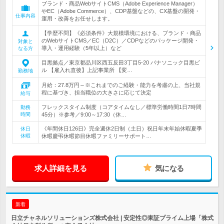
ブランド・商品WebサイトCMS（Adobe Experience Manager）
やEC（Adobe Commerce）、CDP基盤などの、CX基盤の開発・
仕事内容
運用・改善をお任せします。
【学歴不問】《必須条件》大規模環境における、ブランド・商品
のWebサイトCMS／EC（D2C）／CDPなどのパッケージ開発・
対象と
導入・運用経験（5年以上）など
なる方
目黒拠点／東京都品川区西五反田3丁目5-20 パナソニック目黒ビ
ル 【雇入れ直後】上記事業所 【変…
勤務地
月給：27.8万円～※これまでのご経験・能力を考慮の上、当社規
程に基づき、担当職位の大きさに応じて決定
給与
フレックスタイム制度（コアタイムなし／標準労働時間1日7時間
勤務
時間
45分）※参考／9:00～17:30（休…
《年間休日126日》完全週休2日制（土日）祝日年末年始休暇夏季
休日
休暇
休暇慶弔休暇節目休暇ファミリーサポート…
求人詳細を見る
気になる
新着
日立チャネルソリューションズ株式会社 | 安定性◎東証プライム上場「株式