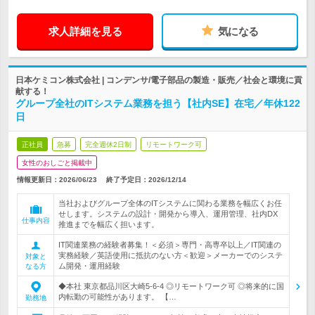
求人詳細を見る
気になる
日本ケミコン株式会社 | コンデンサ/電子部品の製造・販売／社会と環境に貢
献する！
グループ全社のITシステム業務を担う【社内SE】在宅／年休122
日
正社員
急募
完全週休2日制
リモートワーク可
女性のおしごと掲載中
情報更新日：2026/06/23
終了予定日：
2026/12/14
当社およびグループ全体のITシステムに関わる業務を幅広くお任
せします。システムの設計・開発から導入、運用管理、社内DX
仕事内容
推進までを幅広く担います。
IT関連業務の経験者募集！＜必須＞専門・高専卒以上／IT関連の
実務経験／英語使用に抵抗のない方＜歓迎＞メーカーでのシステ
対象と
ム開発・運用経験
なる方
◆本社 東京都品川区大崎5-6-4 ◎リモートワーク可 ◎将来的に国
内転勤の可能性があります。 【…
勤務地