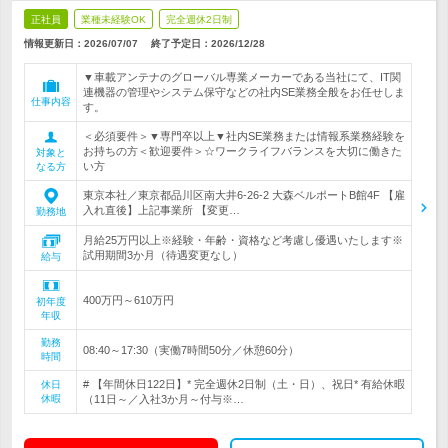
正社員
業種未経験OK
完全週休2日制
情報更新日：2026/07/07
終了予定日：
2026/12/28
▼車載アンテナのグローバル専業メーカーである当社にて、IT関
連機器の管理やシステム保守などの社内SE業務全般をお任せしま
仕事内容
す。
＜必須要件＞▼専門卒以上▼社内SE業務または情報系業務経験を
お持ちの方＜歓迎要件＞☆ワークライフバランスを大切に働きた
対象と
い方
なる方
東京本社／東京都品川区南大井6-26-2 大森ベルポートB館4F 【雇
入れ直後】上記事業所 【変更…
勤務地
月給25万円以上※経験・年齢・資格など考慮し優遇いたします※
試用期間3か月（待遇変更なし）
給与
400万円～610万円
初年度
年収
勤務
08:40～17:30（実働7時間50分／休憩60分）
時間
# 【年間休日122日】* 完全週休2日制（土・日）、祝日* 有給休暇
休日
休暇
（11日～／入社3か月～付与※…