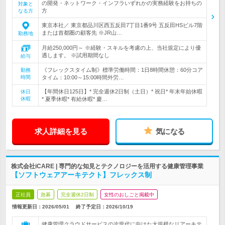
の開発・ネットワーク・インフラいずれかの実務経験をお持ちの
対象と
方
なる方
東京本社／ 東京都品川区西五反田7丁目1番9号 五反田HSビル7階
または首都圏の顧客先 ※JR山…
勤務地
月給250,000円～ ※経験・スキルを考慮の上、当社規定により優
遇します。 ※試用期間なし
給与
《フレックスタイム制》標準労働時間：1日8時間休憩：60分コア
勤務
時間
タイム：10:00～15:00時間外労…
【年間休日125日】* 完全週休2日制（土日）* 祝日* 年末年始休暇
休日
休暇
* 夏季休暇* 有給休暇* 慶…
求人詳細を見る
気になる
株式会社iCARE | 専門的な知見とテクノロジーを活用する健康管理事業
【ソフトウェアアーキテクト】フレックス制
正社員
急募
完全週休2日制
女性のおしごと掲載中
情報更新日：2026/05/01
終了予定日：
2026/10/19
健康管理クラウドサービスの次世代に向けた大規模なリアーキテ