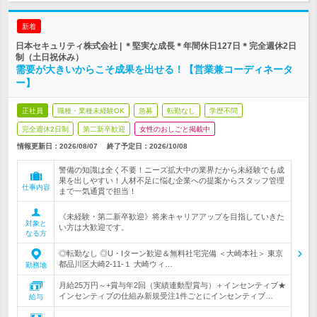
新着
日本セキュリティ株式会社 | ＊堅実な成長＊年間休日127日＊完全週休2日
制（土日祝休み）
需要が大きいからこそ成果を出せる！【営業兼コーディネータ
ー】
正社員
職種・業種未経験OK
急募
転勤なし
学歴不問
完全週休2日制
第二新卒歓迎
女性のおしごと掲載中
情報更新日：2026/08/07
終了予定日：
2026/10/08
警備の知識は全く不要！ニーズ拡大中の業界だから未経験でも成
果を出しやすい！人材不足に悩む企業への提案からスタッフ管理
仕事内容
まで一気通貫で担当！
《未経験・第二新卒歓迎》将来キャリアアップを目指していきた
対象と
い方は大歓迎です。
なる方
◎転勤なし ◎U・Iターン歓迎＆無料社宅完備 ＜大崎本社＞ 東京
都品川区大崎2‐11‐１ 大崎ウィ…
勤務地
月給25万円～+賞与年2回（実績連動型賞与）＋インセンティブ★
インセンティブの仕組み新規受注1件ごとにインセンティブ…
給与