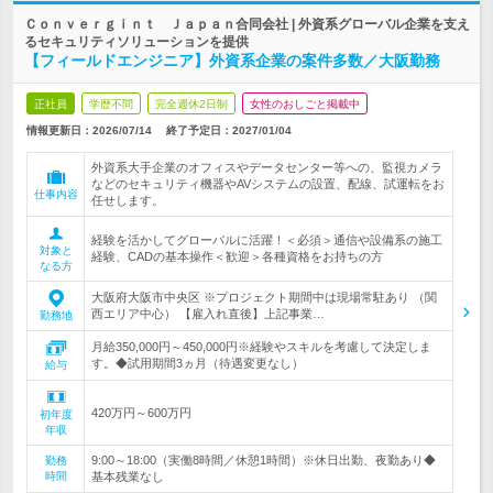
Ｃｏｎｖｅｒｇｉｎｔ Ｊａｐａｎ合同会社 | 外資系グローバル企業を支え
るセキュリティソリューションを提供
【フィールドエンジニア】外資系企業の案件多数／大阪勤務
正社員
学歴不問
完全週休2日制
女性のおしごと掲載中
情報更新日：2026/07/14
終了予定日：
2027/01/04
外資系大手企業のオフィスやデータセンター等への、監視カメラ
などのセキュリティ機器やAVシステムの設置、配線、試運転をお
仕事内容
任せします。
経験を活かしてグローバルに活躍！＜必須＞通信や設備系の施工
対象と
経験、CADの基本操作＜歓迎＞各種資格をお持ちの方
なる方
大阪府大阪市中央区 ※プロジェクト期間中は現場常駐あり （関
西エリア中心） 【雇入れ直後】上記事業…
勤務地
月給350,000円～450,000円※経験やスキルを考慮して決定しま
す。◆試用期間3ヵ月（待遇変更なし）
給与
420万円～600万円
初年度
年収
9:00～18:00（実働8時間／休憩1時間）※休日出勤、夜勤あり◆
勤務
時間
基本残業なし