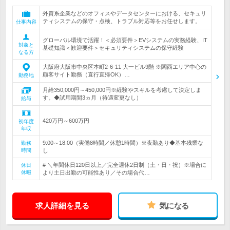
外資系企業などのオフィスやデータセンターにおける、セキュリ
ティシステムの保守・点検、トラブル対応等をお任せします。
仕事内容
グローバル環境で活躍！＜必須要件＞EVシステムの実務経験、IT
対象と
基礎知識＜歓迎要件＞セキュリティシステムの保守経験
なる方
大阪府大阪市中央区本町2-6-11 大一ビル9階 ※関西エリア中心の
顧客サイト勤務（直行直帰OK）…
勤務地
月給350,000円～450,000円※経験やスキルを考慮して決定しま
す。◆試用期間3ヵ月（待遇変更なし）
給与
420万円～600万円
初年度
年収
9:00～18:00（実働8時間／休憩1時間）※夜勤あり◆基本残業な
勤務
時間
し
# ＼年間休日120日以上／完全週休2日制（土・日・祝）※場合に
休日
休暇
より土日出勤の可能性あり／その場合代…
求人詳細を見る
気になる