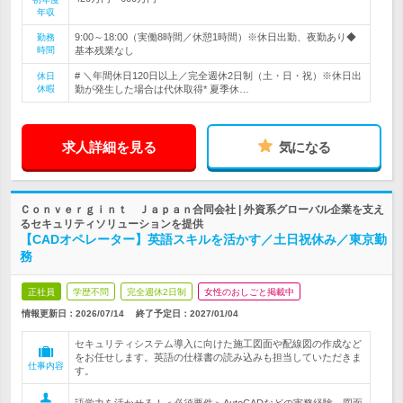
年収
9:00～18:00（実働8時間／休憩1時間）※休日出勤、夜勤あり◆
勤務
時間
基本残業なし
# ＼年間休日120日以上／完全週休2日制（土・日・祝）※休日出
休日
休暇
勤が発生した場合は代休取得* 夏季休…
求人詳細を見る
気になる
Ｃｏｎｖｅｒｇｉｎｔ Ｊａｐａｎ合同会社 | 外資系グローバル企業を支え
るセキュリティソリューションを提供
【CADオペレーター】英語スキルを活かす／土日祝休み／東京勤
務
正社員
学歴不問
完全週休2日制
女性のおしごと掲載中
情報更新日：2026/07/14
終了予定日：
2027/01/04
セキュリティシステム導入に向けた施工図面や配線図の作成など
をお任せします。英語の仕様書の読み込みも担当していただきま
仕事内容
す。