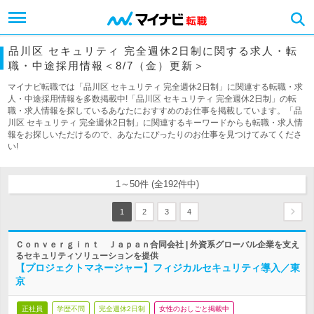
品川区 セキュリティ 完全週休2日制に関する求人・転
職・中途採用情報＜8/7（金）更新＞
マイナビ転職では「品川区 セキュリティ 完全週休2日制」に関連する転職・求
人・中途採用情報を多数掲載中!「品川区 セキュリティ 完全週休2日制」の転
職・求人情報を探しているあなたにおすすめのお仕事を掲載しています。「品
川区 セキュリティ 完全週休2日制」に関連するキーワードからも転職・求人情
報をお探しいただけるので、あなたにぴったりのお仕事を見つけてみてくださ
い!
1～50件 (全192件中)
1
2
3
4
Ｃｏｎｖｅｒｇｉｎｔ Ｊａｐａｎ合同会社 | 外資系グローバル企業を支え
るセキュリティソリューションを提供
【プロジェクトマネージャー】フィジカルセキュリティ導入／東
京
正社員
学歴不問
完全週休2日制
女性のおしごと掲載中