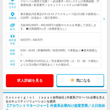
グローバル環境で活躍！＜必須要件＞EVシステムの実務経験、IT
対象と
基礎知識＜歓迎要件＞セキュリティシステムの保守経験
なる方
東京都品川区東品川4-13-14 グラスキューブ品川11階 ※顧客先へ
の訪問・出張あり（直行直帰O…
勤務地
月給350,000円～450,000円※経験やスキルを考慮して決定しま
す。◆試用期間3ヵ月（待遇変更なし）
給与
420万円～600万円
初年度
年収
9:00～18:00（実働8時間／休憩1時間）※夜勤あり◆基本残業な
勤務
時間
し
# ＼年間休日120日以上／完全週休2日制（土・日・祝）※場合に
休日
休暇
より土日出勤の可能性あり／その場合代…
求人詳細を見る
気になる
Ｃｏｎｖｅｒｇｉｎｔ Ｊａｐａｎ合同会社 | 外資系グローバル企業を支え
るセキュリティソリューションを提供
【アカウントマネージャー】外資系企業向け提案営業／土日祝休