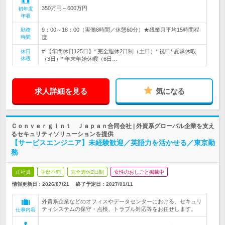
350万円～600万円
初年度
年収
9：00～18：00（実働8時間／休憩60分）★残業月平均15時間程
勤務
時間
度
# 【年間休日125日】* 完全週休2日制（土日）* 祝日* 夏季休暇
休日
休暇
（3日）* 年末年始休暇（6日…
求人詳細を見る
気になる
Ｃｏｎｖｅｒｇｉｎｔ Ｊａｐａｎ合同会社 | 外資系グローバル企業を支え
るセキュリティソリューションを提供
【サービスエンジニア】未経験歓迎／英語力を活かせる／東京勤
務
正社員
学歴不問
完全週休2日制
女性のおしごと掲載中
情報更新日：2026/07/21
終了予定日：
2027/01/11
外資系企業などのオフィスやデータセンターにおける、セキュリ
ティシステムの保守・点検、トラブル対応等をお任せします。
仕事内容