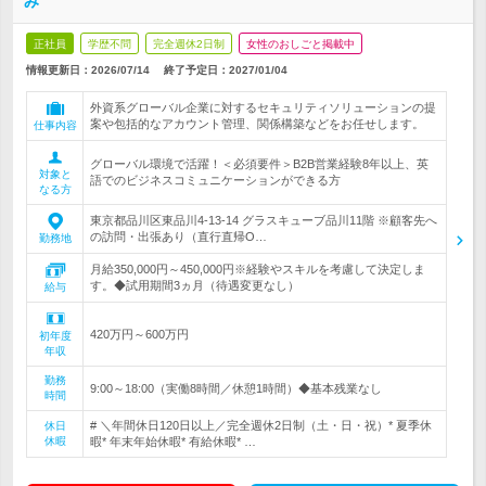
み
正社員
学歴不問
完全週休2日制
女性のおしごと掲載中
情報更新日：2026/07/14
終了予定日：
2027/01/04
外資系グローバル企業に対するセキュリティソリューションの提
案や包括的なアカウント管理、関係構築などをお任せします。
仕事内容
グローバル環境で活躍！＜必須要件＞B2B営業経験8年以上、英
対象と
語でのビジネスコミュニケーションができる方
なる方
東京都品川区東品川4-13-14 グラスキューブ品川11階 ※顧客先へ
の訪問・出張あり（直行直帰O…
勤務地
月給350,000円～450,000円※経験やスキルを考慮して決定しま
す。◆試用期間3ヵ月（待遇変更なし）
給与
420万円～600万円
初年度
年収
勤務
9:00～18:00（実働8時間／休憩1時間）◆基本残業なし
時間
# ＼年間休日120日以上／完全週休2日制（土・日・祝）* 夏季休
休日
休暇
暇* 年末年始休暇* 有給休暇* …