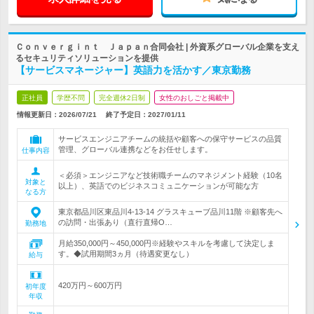
Ｃｏｎｖｅｒｇｉｎｔ Ｊａｐａｎ合同会社 | 外資系グローバル企業を支え
るセキュリティソリューションを提供
【サービスマネージャー】英語力を活かす／東京勤務
正社員
学歴不問
完全週休2日制
女性のおしごと掲載中
情報更新日：2026/07/21
終了予定日：
2027/01/11
サービスエンジニアチームの統括や顧客への保守サービスの品質
管理、グローバル連携などをお任せします。
仕事内容
＜必須＞エンジニアなど技術職チームのマネジメント経験（10名
対象と
以上）、英語でのビジネスコミュニケーションが可能な方
なる方
東京都品川区東品川4-13-14 グラスキューブ品川11階 ※顧客先へ
の訪問・出張あり（直行直帰O…
勤務地
月給350,000円～450,000円※経験やスキルを考慮して決定しま
す。◆試用期間3ヵ月（待遇変更なし）
給与
420万円～600万円
初年度
年収