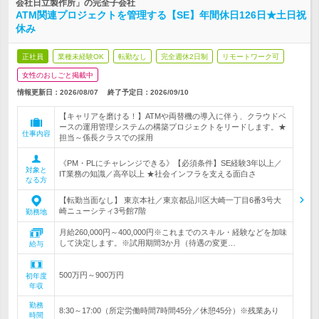
会社日立製作所」の完全子会社
ATM関連プロジェクトを管理する【SE】年間休日126日★土日祝
休み
正社員
業種未経験OK
転勤なし
完全週休2日制
リモートワーク可
女性のおしごと掲載中
情報更新日：2026/08/07
終了予定日：
2026/09/10
【キャリアを磨ける！】ATMや両替機の導入に伴う、クラウドベ
ースの運用管理システムの構築プロジェクトをリードします。★
仕事内容
担当～係長クラスでの採用
《PM・PLにチャレンジできる》【必須条件】SE経験3年以上／
対象と
IT業務の知識／高卒以上 ★社会インフラを支える面白さ
なる方
【転勤当面なし】 東京本社／東京都品川区大崎一丁目6番3号大
崎ニューシティ3号館7階
勤務地
月給260,000円～400,000円※これまでのスキル・経験などを加味
して決定します。※試用期間3か月（待遇の変更…
給与
500万円～900万円
初年度
年収
勤務
8:30～17:00（所定労働時間7時間45分／休憩45分）※残業あり
時間