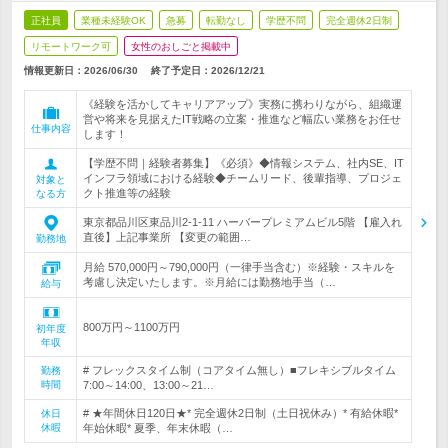
正社員
業種未経験OK
急募
転勤なし
学歴不問
完全週休2日制
リモートワーク可
女性のおしごと掲載中
情報更新日：2026/06/30
終了予定日：
2026/12/21
《経験を活かしてキャリアアップ》実務に携わりながら、組織運
営や将来を見据えたIT戦略の立案・推進など幅広い業務をお任せ
仕事内容
します！
【学歴不問｜経験者募集】《必須》◆情報システム、社内SE、IT
インフラ領域における経験◆チームリード、後輩指導、プロジェ
対象と
クト推進等の経験
なる方
東京都品川区東品川2-1-11 ハーバープレミアムビル5階 【雇入れ
直後】上記事業所 【変更の範囲…
勤務地
月給 570,000円～790,000円（一律手当含む）※経験・スキルを
考慮し決定いたします。※月給には勤務地手当（…
給与
800万円～1100万円
初年度
年収
# フレックスタイム制（コアタイム無し）■フレキシブルタイム
勤務
時間
7:00～14:00、13:00～21…
# ★年間休日120日★* 完全週休2日制（土日祝休み）* 有給休暇*
休日
休暇
年始休暇* 夏季、年末休暇（…