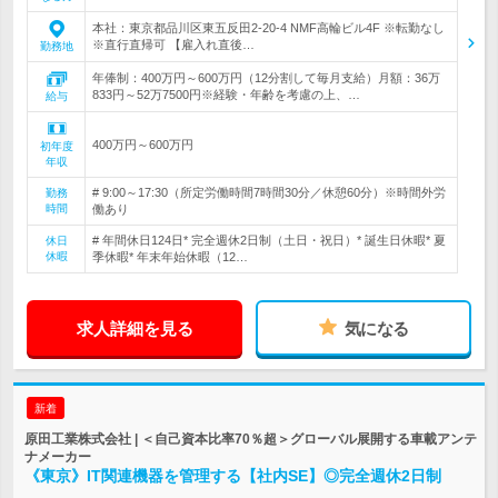
本社：東京都品川区東五反田2-20-4 NMF高輪ビル4F ※転勤なし
※直行直帰可 【雇入れ直後…
勤務地
年俸制：400万円～600万円（12分割して毎月支給）月額：36万
833円～52万7500円※経験・年齢を考慮の上、…
給与
400万円～600万円
初年度
年収
# 9:00～17:30（所定労働時間7時間30分／休憩60分）※時間外労
勤務
時間
働あり
# 年間休日124日* 完全週休2日制（土日・祝日）* 誕生日休暇* 夏
休日
休暇
季休暇* 年末年始休暇（12…
求人詳細を見る
気になる
新着
原田工業株式会社 | ＜自己資本比率70％超＞グローバル展開する車載アンテ
ナメーカー
《東京》IT関連機器を管理する【社内SE】◎完全週休2日制