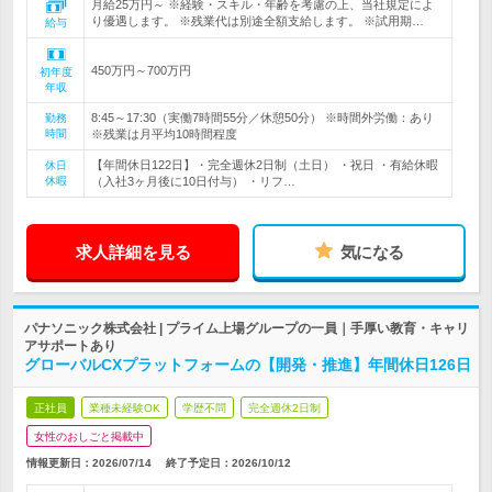
月給25万円～ ※経験・スキル・年齢を考慮の上、当社規定によ
り優遇します。 ※残業代は別途全額支給します。 ※試用期…
給与
450万円～700万円
初年度
年収
8:45～17:30（実働7時間55分／休憩50分） ※時間外労働：あり
勤務
時間
※残業は月平均10時間程度
【年間休日122日】・完全週休2日制（土日） ・祝日 ・有給休暇
休日
休暇
（入社3ヶ月後に10日付与） ・リフ…
求人詳細を見る
気になる
パナソニック株式会社 | プライム上場グループの一員｜手厚い教育・キャリ
アサポートあり
グローバルCXプラットフォームの【開発・推進】年間休日126日
正社員
業種未経験OK
学歴不問
完全週休2日制
女性のおしごと掲載中
情報更新日：2026/07/14
終了予定日：
2026/10/12