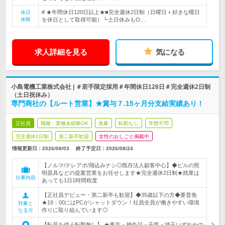
# ★年間休日120日以上★■完全週休2日制（日曜日＋好きな曜日
休日
休暇
を休日として取得可能）┗土日休みもO…
求人詳細を見る
気になる
小島電機工業株式会社 | ＃若手限定採用＃年間休日128日＃完全週休2日制
（土日祝休み）
専門商社の【ルート営業】★賞与７.15ヶ月分支給実績あり！
正社員
職種・業種未経験OK
急募
転勤なし
学歴不問
完全週休2日制
第二新卒歓迎
女性のおしごと掲載中
情報更新日：2026/08/03
終了予定日：
2026/08/24
【ノルマ/テレアポ/飛込みナシ◎既存法人顧客中心】◆ビルの照
明器具などの提案営業をお任せします★完全週休2日制★残業は
仕事内容
あっても1日1時間程度
【正社員デビュー・第二新卒も歓迎】◆35歳以下の方◆要普免
★19：00にはPCがシャットダウン！社員全員が働きやすい環境
対象と
作りに取り組んでいます◎
なる方
【転居を伴う転勤無し】 ★東京・神奈川・千葉・埼玉いずれかの