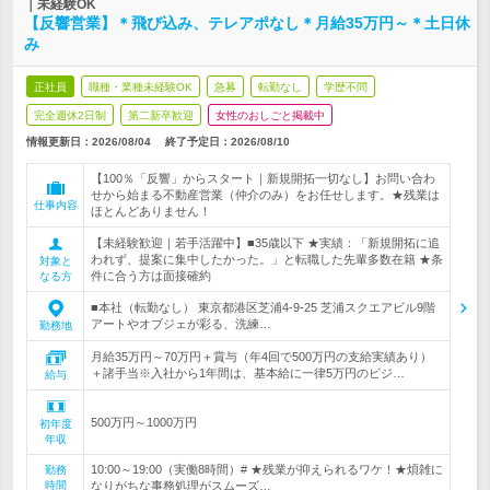
｜未経験OK
【反響営業】＊飛び込み、テレアポなし＊月給35万円～＊土日休
み
正社員
職種・業種未経験OK
急募
転勤なし
学歴不問
完全週休2日制
第二新卒歓迎
女性のおしごと掲載中
情報更新日：2026/08/04
終了予定日：
2026/08/10
【100％「反響」からスタート｜新規開拓一切なし】お問い合わ
せから始まる不動産営業（仲介のみ）をお任せします。★残業は
仕事内容
ほとんどありません！
【未経験歓迎｜若手活躍中】■35歳以下 ★実績：「新規開拓に追
われず、提案に集中したかった。」と転職した先輩多数在籍 ★条
対象と
件に合う方は面接確約
なる方
■本社（転勤なし） 東京都港区芝浦4-9-25 芝浦スクエアビル9階
アートやオブジェが彩る、洗練…
勤務地
月給35万円～70万円＋賞与（年4回で500万円の支給実績あり）
＋諸手当※入社から1年間は、基本給に一律5万円のビジ…
給与
500万円～1000万円
初年度
年収
10:00～19:00（実働8時間）# ★残業が抑えられるワケ！★煩雑に
勤務
時間
なりがちな事務処理がスムーズ…