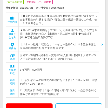
第二新卒歓迎
女性のおしごと掲載中
情報更新日：2026/07/21
終了予定日：
2026/09/03
【◆直近定着率93.5％ ◆賞与年3回 ◆定時は16時or17時】決まっ
たお客様先の引越する場所や荷物の量を確認⇒見積りの作成・セ
仕事内容
ールス活動をお任せ
★自己PRや志望動機なしでOK！＼ 応募条件に当てはまる方は全
員、書類選考合格◎／【未経験・第二新卒歓迎】◆45歳以下
対象と
(※)◆普通自動車免許(AT可)
なる方
【UIターン歓迎！転勤なし！マイカー通勤OK】 ※希望を考慮し
全国の勤務地に配属 ▼東京都 国立支…
勤務地
月給30~38万円＋諸手当＋賞与年3回入社1年【関東】月給33~35
万円※対象者+2万円(月給35~37万円)【中部…
給与
378万円～500万円
初年度
年収
【下記いずれかの時間での勤務になります】* 8:00～17:00（休憩
勤務
時間
60分）* 7:00～16:0…
# 【年間休日120日】* 週休2日制（月10日休み）⇒自己申告制で
休日
休暇
休みが取りやすいです* 結婚記念…