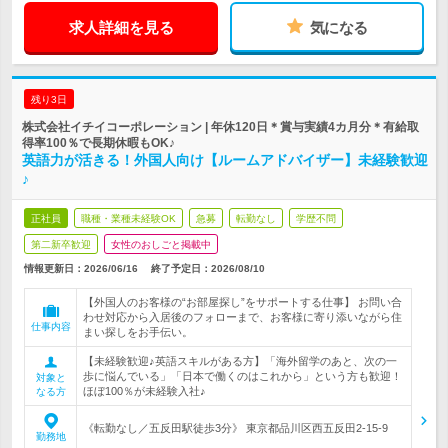
求人詳細を見る
気になる
残り3日
株式会社イチイコーポレーション | 年休120日＊賞与実績4カ月分＊有給取
得率100％で長期休暇もOK♪
英語力が活きる！外国人向け【ルームアドバイザー】未経験歓迎
♪
正社員
職種・業種未経験OK
急募
転勤なし
学歴不問
第二新卒歓迎
女性のおしごと掲載中
情報更新日：2026/06/16
終了予定日：
2026/08/10
【外国人のお客様の“お部屋探し”をサポートする仕事】 お問い合
わせ対応から入居後のフォローまで、お客様に寄り添いながら住
仕事内容
まい探しをお手伝い。
【未経験歓迎♪英語スキルがある方】「海外留学のあと、次の一
歩に悩んでいる」「日本で働くのはこれから」という方も歓迎！
対象と
ほぼ100％が未経験入社♪
なる方
《転勤なし／五反田駅徒歩3分》 東京都品川区西五反田2-15-9
勤務地