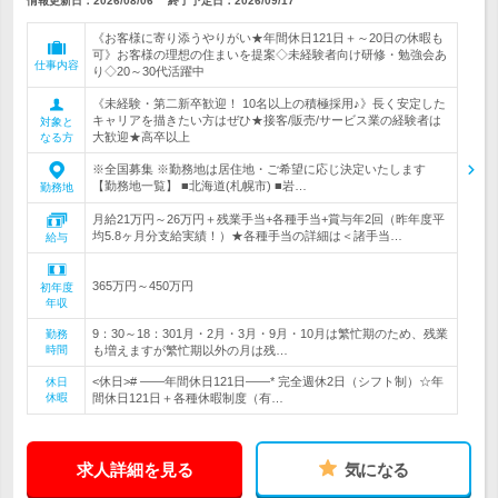
情報更新日：2026/08/06
終了予定日：
2026/09/17
《お客様に寄り添うやりがい★年間休日121日＋～20日の休暇も
可》お客様の理想の住まいを提案◇未経験者向け研修・勉強会あ
仕事内容
り◇20～30代活躍中
《未経験・第二新卒歓迎！ 10名以上の積極採用♪》長く安定した
キャリアを描きたい方はぜひ★接客/販売/サービス業の経験者は
対象と
大歓迎★高卒以上
なる方
※全国募集 ※勤務地は居住地・ご希望に応じ決定いたします
【勤務地一覧】 ■北海道(札幌市) ■岩…
勤務地
月給21万円～26万円＋残業手当+各種手当+賞与年2回（昨年度平
均5.8ヶ月分支給実績！）★各種手当の詳細は＜諸手当…
給与
365万円～450万円
初年度
年収
9：30～18：301月・2月・3月・9月・10月は繁忙期のため、残業
勤務
時間
も増えますが繁忙期以外の月は残…
<休日># ――年間休日121日――* 完全週休2日（シフト制）☆年
休日
休暇
間休日121日＋各種休暇制度（有…
求人詳細を見る
気になる