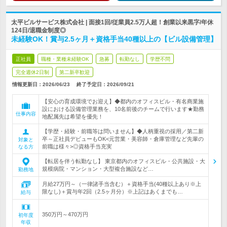
太平ビルサービス株式会社 | 面接1回/従業員2.5万人超！創業以来黒字/年休
124日/退職金制度◎
未経験OK！賞与2.5ヶ月＋資格手当40種以上の【ビル設備管理】
正社員
職種・業種未経験OK
急募
転勤なし
学歴不問
完全週休2日制
第二新卒歓迎
情報更新日：2026/06/23
終了予定日：
2026/09/21
【安心の育成環境でお迎え】◆都内のオフィスビル・有名商業施
設における設備管理業務を、10名前後のチームで行います★勤務
仕事内容
地配属先は希望を優先！
【学歴・経験・前職等は問いません】◆人柄重視の採用／第二新
卒～正社員デビューもOK<元営業・美容師・倉庫管理など先輩の
対象と
前職は様々>◎資格手当充実
なる方
【転居を伴う転勤なし】 東京都内のオフィスビル・公共施設・大
規模病院・マンション・大型複合施設など…
勤務地
月給27万円～（一律諸手当含む）＋資格手当(40種以上あり※上
限なし)＋賞与年2回（2.5ヶ月分）※上記はあくまでも…
給与
350万円～470万円
初年度
年収