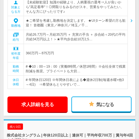
【未経験歓迎】知識や経験より、人柄重視の選考⇒人が良いか
ら"高定着率"！◎間取りをみるのがスキ、営業をやってみたい、
対象と
そんな方にぴったりです♪
なる方
★ご希望を考慮し勤務地を決定します。 ★UIターン希望の方も歓
迎！ 首都圏（東京／神奈川／埼玉／千…
勤務地
月給26.7万円～月給35万円 ＋ 充実の手当 ＋ 歩合給＜20代の平均
月給34万円以上！＞★平均歩合給10万2,5…
給与
360万円～875万円
初年度
年収
# ◆10：00～19：00（実働8時間／休憩1時間）※会社全体で残業
勤務
時間
削減を推奨。プライベートも大切…
# 年間休日120日 ※年間休日表による◆週休2日制(毎週水曜+他3
休日
休暇
～4日) ⇒希望休もとりやすいで…
求人詳細を見る
気になる
残り3日
株式会社タングラム | 年休120日以上｜連休可｜平均年収700万｜賞与年4回