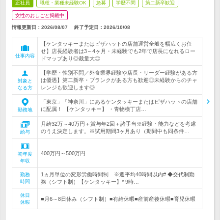
正社員
職種・業種未経験OK
急募
学歴不問
第二新卒歓迎
女性のおしごと掲載中
情報更新日：2026/08/07
終了予定日：
2026/10/08
【ケンタッキーまたはピザハットの店舗運営全般を幅広くお任
せ】店長経験者は3～4ヶ月・未経験でも2年で店長になれるロー
仕事内容
ドマップあり◎裁量大◎
【学歴・性別不問／外食業界経験や店長・リーダー経験がある方
は優遇】第二新卒・ブランクがある方も歓迎◎未経験からのチャ
対象と
レンジも歓迎します◎
なる方
「東京」「神奈川」にあるケンタッキーまたはピザハットの店舗
に配属！ 【ケンタッキー】 ・青物横丁店…
勤務地
月給32万～40万円＋賞与年2回＋諸手当※経験・能力などを考慮
のうえ決定します。※試用期間3ヶ月あり（期間中も同条件…
給与
400万円～500万円
初年度
年収
1ヵ月単位の変形労働時間制 ※週平均40時間以内# ◆交代制勤
勤務
時間
務（シフト制）【ケンタッキー】* 9時…
休日
■月6～8日休み（シフト制）■有給休暇■産前産後休暇■育児休暇
休暇