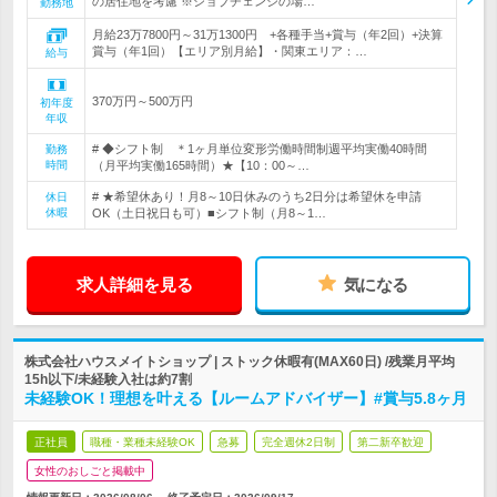
の居住地を考慮 ※ジョブチェンジの場…
勤務地
月給23万7800円～31万1300円 +各種手当+賞与（年2回）+決算
賞与（年1回）【エリア別月給】・関東エリア：…
給与
370万円～500万円
初年度
年収
# ◆シフト制 ＊1ヶ月単位変形労働時間制週平均実働40時間
勤務
時間
（月平均実働165時間）★【10：00～…
# ★希望休あり！月8～10日休みのうち2日分は希望休を申請
休日
休暇
OK（土日祝日も可）■シフト制（月8～1…
求人詳細を見る
気になる
株式会社ハウスメイトショップ | ストック休暇有(MAX60日) /残業月平均
15h以下/未経験入社は約7割
未経験OK！理想を叶える【ルームアドバイザー】#賞与5.8ヶ月
正社員
職種・業種未経験OK
急募
完全週休2日制
第二新卒歓迎
女性のおしごと掲載中