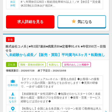
# ＼年間休日126日＋有給消化率90％以上！／# 【休日】* 完全週
休日
休暇
休2日制(土日休み)* 祝日#…
求人詳細を見る
気になる
新着
株式会社コメ兵 | ■年2回7連休■残業月8h■定着率91.4％ ■年収550万～目指
せる
＼未経験から成長／【販売・買取】平均賞与4.5ヶ月＊転勤無し
正社員
職種・業種未経験OK
転勤なし
女性のおしごと掲載中
情報更新日：2026/07/28
終了予定日：
2026/10/08
【オフィスカジュアル♪ネイル・髪色も自由】◆お客様への接客
やブランド品の買取・販売などをお任せします！◆充実の研修
仕事内容
で、一歩ずつ成長できます
【未経験歓迎＊女性活躍中♪】◆知識ゼロからスタートOK！未経
験から鑑定・接客のプロを目指せます！◆接客・営業・サービス
対象と
経験などは活かせます◆
なる方
【転勤なし】全国にある各店舗／I・Uターン歓迎 ◎勤務地は本人