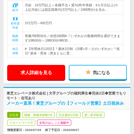
月給 24万円以上＋各種手当＋賞与(昨年実績：4カ月分以上)※
上記月給には固定残業代(3万円以上／15時間分)を含み…
給与
372万円～450万円
初年度
年収
実働7時間30分／休憩1時間# ▽いずれかの勤務時間を選択できま
勤務
時間
す10時00分～18時30分9時30…
# 【年間休日120日】* 週休2日制（日曜+月～土のいずれか）* 祝
休日
休暇
日* 産休・育休（男女ともに育…
求人詳細を見る
気になる
東芝エレベータ株式会社 | 大手グループの福利厚生◆完休2日◆営業でもリ
モート・在宅あり
メーカー直系！東芝グループの【フィールド営業】土日祝休み
正社員
職種・業種未経験OK
完全週休2日制
第二新卒歓迎
リモートワーク可
女性のおしごと掲載中
情報更新日：2026/07/29
終了予定日：
2026/08/27