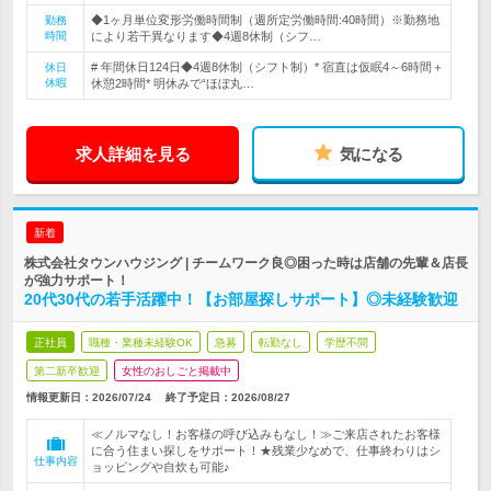
◆1ヶ月単位変形労働時間制（週所定労働時間:40時間）※勤務地
勤務
時間
により若干異なります◆4週8休制（シフ…
# 年間休日124日◆4週8休制（シフト制）* 宿直は仮眠4～6時間＋
休日
休暇
休憩2時間* 明休みで“ほぼ丸…
求人詳細を見る
気になる
新着
株式会社タウンハウジング | チームワーク良◎困った時は店舗の先輩＆店長
が強力サポート！
20代30代の若手活躍中！【お部屋探しサポート】◎未経験歓迎
正社員
職種・業種未経験OK
急募
転勤なし
学歴不問
第二新卒歓迎
女性のおしごと掲載中
情報更新日：2026/07/24
終了予定日：
2026/08/27
≪ノルマなし！お客様の呼び込みもなし！≫ご来店されたお客様
に合う住まい探しをサポート！★残業少なめで、仕事終わりはシ
仕事内容
ョッピングや自炊も可能♪