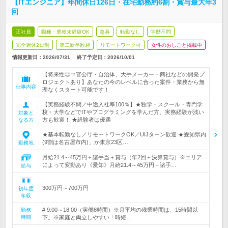
【ITエンジニア】年間休日126日・在宅勤務約6割・賞与最大年3
回
正社員
職種・業種未経験OK
急募
転勤なし
学歴不問
完全週休2日制
第二新卒歓迎
リモートワーク可
女性のおしごと掲載中
情報更新日：2026/07/31
終了予定日：
2026/10/01
【将来性◎⇒官公庁・自治体、大手メーカー・商社などの開発プ
ロジェクトあり】あなたの今のレベルに合った案件・業務から無
仕事内容
理なくスタート可能です！
【実務経験不問／中途入社率100％】★独学・スクール・専門学
校・大学などでITやプログラミングを学んだ方、実務経験が浅い
対象と
方も歓迎！ ★経験者は優遇
なる方
★基本転勤なし／リモートワークOK／UIJターン歓迎 ★愛知県内
(9割は名古屋市内)」か東京23区…
勤務地
月給21.4～45万円＋諸手当＋賞与（年2回＋決算賞与）※エリア
によって変動あり《愛知》月給21.4～45万円＋諸手…
給与
300万円～700万円
初年度
年収
# 9:00～18:00（実働8時間）※月平均の残業時間は、15時間以
勤務
時間
下。※家庭と両立しやすい「時短…