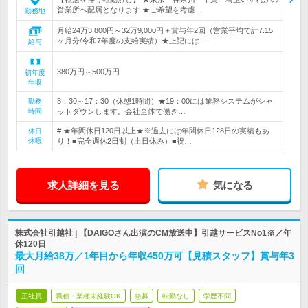
営業所へ配属となります ★ご希望を考慮…
勤務地
月給24万3,800円～32万9,000円＋賞与年2回（営業平均で計7.15
ヶ月分/令和7年度の支給実績）★上記には…
給与
380万円～500万円
初年度
年収
8：30～17：30（休憩1時間）★19：00には業務システムがシャ
勤務
時間
ットダウンします。会社全体で働き…
# ★年間休日120日以上★※過去には年間休日128日の実績もあ
休日
休暇
り！■完全週休2日制（土日休み）■祝…
求人詳細を見る
気になる
株式会社引越社 | 【DAIGOさん出演のCM放送中】引越サービスNo1※／年
休120日
最大月給38万／1年目から年収450万可【見積スタッフ】賞与年3
回
正社員
職種・業種未経験OK
急募
転勤なし
学歴不問