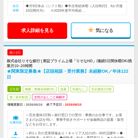
◆月9日休み（シフト制）◆年次有給休暇（入社時2日、6か月後
休日
休暇
10日間付与） ※2025年度平均有給…
求人詳細を見る
気になる
残り2日
株式会社りそな銀行 | 東証プライム上場「りそなHD」/連続5日間休暇OK/残
業月10~20時間
★関東限定募集★【店頭相談・受付業務】未経験OK／年休122
日
正社員
職種・業種未経験OK
急募
転勤なし
完全週休2日制
第二新卒歓迎
女性のおしごと掲載中
情報更新日：2026/06/16
終了予定日：
2026/08/10
＜完全週休2日制＞銀行窓口での受付・事務のお仕事です。お客
さまのお話を伺い、事務手続きサポートや金融商品の提案・販売
仕事内容
などをお任せします。
＜約1ヶ月の充実研修あり！キャリア入社の20～30代活躍中＞◆
未経験者：大卒以上 ◆経験者：短大・専門卒以上 ★お金の知