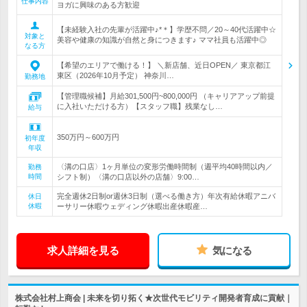
仕事内容
ヨガに興味のある方歓迎
【未経験入社の先輩が活躍中♪*＊】学歴不問／20～40代活躍中☆
対象と
美容や健康の知識が自然と身につきます♪ ママ社員も活躍中◎
なる方
【希望のエリアで働ける！】 ＼新店舗、近日OPEN／ 東京都江
東区（2026年10月予定） 神奈川…
勤務地
【管理職候補】月給301,500円~800,000円 （キャリアアップ前提
に入社いただける方）【スタッフ職】残業なし…
給与
350万円～600万円
初年度
年収
〈溝の口店〉1ヶ月単位の変形労働時間制（週平均40時間以内／
勤務
時間
シフト制）〈溝の口店以外の店舗〉9:00…
完全週休2日制or週休3日制（選べる働き方）年次有給休暇アニバ
休日
休暇
ーサリー休暇ウェディング休暇出産休暇産…
求人詳細を見る
気になる
株式会社村上商会 | 未来を切り拓く★次世代モビリティ開発者育成に貢献｜