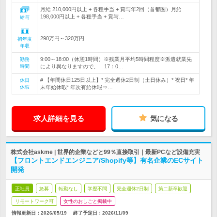
月給 210,000円以上 + 各種手当 + 賞与年2回（首都圏）月給
198,000円以上 + 各種手当 + 賞与…
給与
290万円～320万円
初年度
年収
9:00～18:00（休憩1時間）※残業月平均5時間程度※派遣就業先
勤務
時間
により異なりますので、 17：0…
# 【年間休日125日以上】* 完全週休2日制（土日休み）* 祝日* 年
休日
休暇
末年始休暇* 年次有給休暇⇒…
求人詳細を見る
気になる
株式会社askme | 世界的企業などと99％直接取引｜最新PCなど設備充実
【フロントエンドエンジニア/Shopify等】有名企業のECサイト
開発
正社員
急募
転勤なし
学歴不問
完全週休2日制
第二新卒歓迎
リモートワーク可
女性のおしごと掲載中
情報更新日：2026/05/19
終了予定日：
2026/11/09