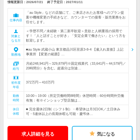
情報更新日：2026/07/21
終了予定日：
2027/01/11
「au Style」などの店舗にて、ご来店されたお客様へのプラン提
案や機種変更の手続きなど、カウンターでの接客・販売業務をお
仕事内容
任せします。
＜学歴不問／未経験・第二新卒歓迎＞意欲と人柄重視の採用で
す！「人と話すことが好き」「安定企業で働きたい」という方を
対象と
歓迎します。
なる方
■au Style 武蔵小山 東京都品川区荏原3-8-4 【雇入れ直後】上記
事業所 【変更の範囲】…
勤務地
月給248,941円～329,879円※固定残業代（33,641円～44,579円／
20時間分）を含む。超過分は別途…
給与
372万円～410万円
初年度
年収
10:00～19:00（所定労働時間8時間）休憩時間：60分時間外労働
勤務
時間
有無：有※インショップ型店舗は…
■ 完全週休2日制（シフト制）・希望休は月3日OK／土日休み
休日
休暇
可・5連休以上の長期休暇も可能・慶弔休…
求人詳細を見る
気になる