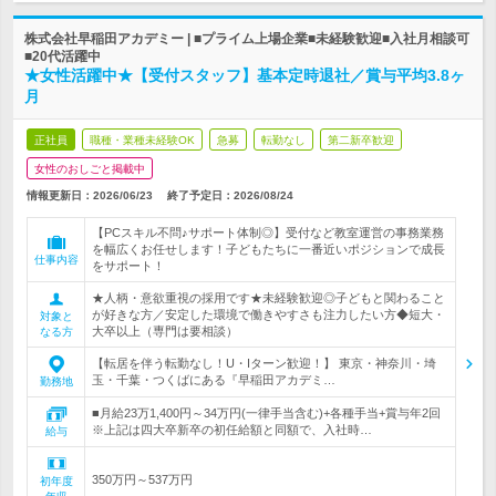
株式会社早稲田アカデミー | ■プライム上場企業■未経験歓迎■入社月相談可
■20代活躍中
★女性活躍中★【受付スタッフ】基本定時退社／賞与平均3.8ヶ
月
正社員
職種・業種未経験OK
急募
転勤なし
第二新卒歓迎
女性のおしごと掲載中
情報更新日：2026/06/23
終了予定日：
2026/08/24
【PCスキル不問♪サポート体制◎】受付など教室運営の事務業務
を幅広くお任せします！子どもたちに一番近いポジションで成長
仕事内容
をサポート！
★人柄・意欲重視の採用です★未経験歓迎◎子どもと関わること
が好きな方／安定した環境で働きやすさも注力したい方◆短大・
対象と
大卒以上（専門は要相談）
なる方
【転居を伴う転勤なし！U・Iターン歓迎！】 東京・神奈川・埼
玉・千葉・つくばにある『早稲田アカデミ…
勤務地
■月給23万1,400円～34万円(一律手当含む)+各種手当+賞与年2回
※上記は四大卒新卒の初任給額と同額で、入社時…
給与
350万円～537万円
初年度