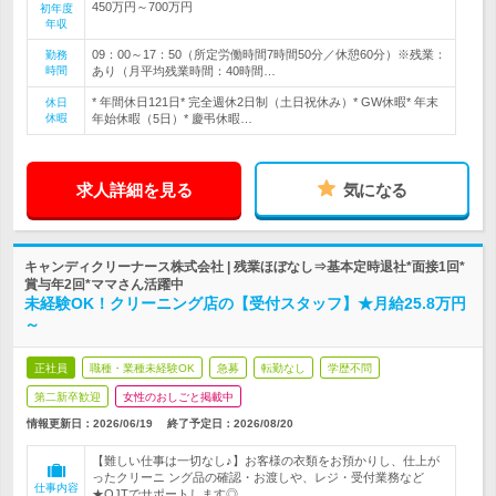
450万円～700万円
初年度
年収
09：00～17：50（所定労働時間7時間50分／休憩60分）※残業：
勤務
時間
あり（月平均残業時間：40時間…
* 年間休日121日* 完全週休2日制（土日祝休み）* GW休暇* 年末
休日
休暇
年始休暇（5日）* 慶弔休暇…
求人詳細を見る
気になる
キャンディクリーナース株式会社 | 残業ほぼなし⇒基本定時退社*面接1回*
賞与年2回*ママさん活躍中
未経験OK！クリーニング店の【受付スタッフ】★月給25.8万円
～
正社員
職種・業種未経験OK
急募
転勤なし
学歴不問
第二新卒歓迎
女性のおしごと掲載中
情報更新日：2026/06/19
終了予定日：
2026/08/20
【難しい仕事は一切なし♪】お客様の衣類をお預かりし、仕上が
ったクリーニ ング品の確認・お渡しや、レジ・受付業務など
仕事内容
★OJTでサポートします◎