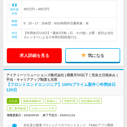
450万円～600万円
初年度
年収
勤務
8：20～17：20休憩：60分時間外労働有無：有
時間
【年間休日116日】* 週休2日制（日、その他）土曜・祝日は当社
休日
休暇
カレンダーによる※年間10回程度の土…
求人詳細を見る
気になる
アイティーソリューションズ株式会社 | 残業月5H以下｜完全土日祝休み｜
手当・キャリアアップ制度も充実
【フロントエンドエンジニア】100%プライム案件◇年間休日
120日
正社員
業種未経験OK
転勤なし
学歴不問
完全週休2日制
第二新卒歓迎
リモートワーク可
情報更新日：2026/05/26
終了予定日：
2026/11/16
自社及び顧客プロジェクトのフロントエンド、Flutterアプリ開発