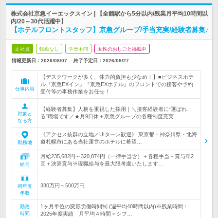
株式会社京急イーエックスイン | 【全館駅から5分以内/残業月平均10時間以
内/20～30代活躍中】
【ホテルフロントスタッフ】京急グループ/手当充実/経験者募集♪
正社員
転勤なし
学歴不問
女性のおしごと掲載中
情報更新日：2026/08/07
終了予定日：
2026/08/27
【デスクワークが多く、体力的負担も少なめ！】■ビジネスホテ
ル『京急EXイン』『京急EXホテル』のフロントでの接客や予約
仕事内容
受付等の事務作業をお任せ！
【経験者募集】人柄を重視した採用｜＼接客経験者に“選ばれ
対象と
る”職場です／★月9日休＋京急グループの各種制度充実
なる方
《アクセス抜群の立地／UIターン歓迎》 東京都・神奈川県・北海
道札幌市にある当社運営のホテルに希望…
勤務地
月給235,682円～320,874円（一律手当含）＋各種手当＋賞与年2
回＋決算賞与※現職給与を最大限考慮いたします…
給与
330万円～500万円
初年度
年収
1ヶ月単位の変形労働時間制 (週平均40時間以内)※残業時間：
勤務
時間
2025年度実績 月平均４時間＜シフ…