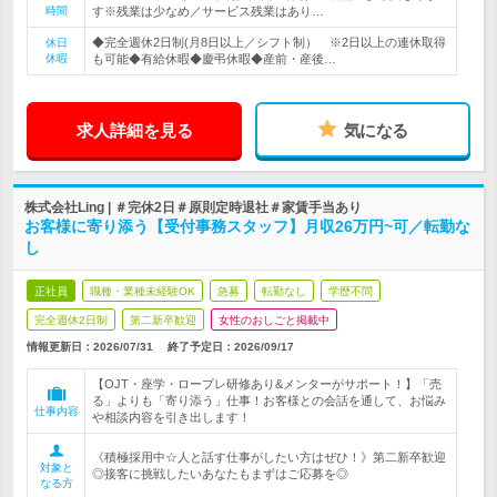
時間
す※残業は少なめ／サービス残業はあり…
◆完全週休2日制(月8日以上／シフト制） ※2日以上の連休取得
休日
休暇
も可能◆有給休暇◆慶弔休暇◆産前・産後…
求人詳細を見る
気になる
株式会社Ling | ＃完休2日＃原則定時退社＃家賃手当あり
お客様に寄り添う【受付事務スタッフ】月収26万円~可／転勤な
し
正社員
職種・業種未経験OK
急募
転勤なし
学歴不問
完全週休2日制
第二新卒歓迎
女性のおしごと掲載中
情報更新日：2026/07/31
終了予定日：
2026/09/17
【OJT・座学・ロープレ研修あり&メンターがサポート！】「売
る」よりも「寄り添う」仕事！お客様との会話を通して、お悩み
仕事内容
や相談内容を引き出します！
《積極採用中☆人と話す仕事がしたい方はぜひ！》第二新卒歓迎
対象と
◎接客に挑戦したいあなたもまずはご応募を◎
なる方