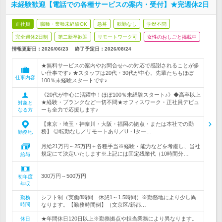
未経験歓迎【電話での各種サービスの案内・受付】★完週休2日
正社員
職種・業種未経験OK
急募
転勤なし
学歴不問
完全週休2日制
第二新卒歓迎
リモートワーク可
女性のおしごと掲載中
情報更新日：2026/06/23
終了予定日：
2026/08/24
★無料サービスの案内やお問合せへの対応で感謝されることが多
い仕事です♪ ★スタッフは20代・30代が中心。先輩たちもほぼ
仕事内容
100％未経験スタートです♪
《20代が中心に活躍中！ほぼ100％未経験スタート♪》◆高卒以上
★経験・ブランクなど一切不問★オフィスワーク・正社員デビュ
対象と
ーも全力で応援します♪
なる方
【東京・埼玉・神奈川・大阪・福岡の拠点・または本社での勤
務】 ◎転勤なし／リモートあり／U・Iター…
勤務地
月給21万円～25万円＋各種手当※経験・能力などを考慮し、当社
規定にて決定いたします※上記には固定残業代（10時間分…
給与
300万円～500万円
初年度
年収
シフト制（実働8時間 休憩1～1.5時間）※勤務地により少し異
勤務
時間
なります。【勤務時間例】（文京区/新都…
★年間休日120日以上※勤務拠点や担当業務により異なります。
休日