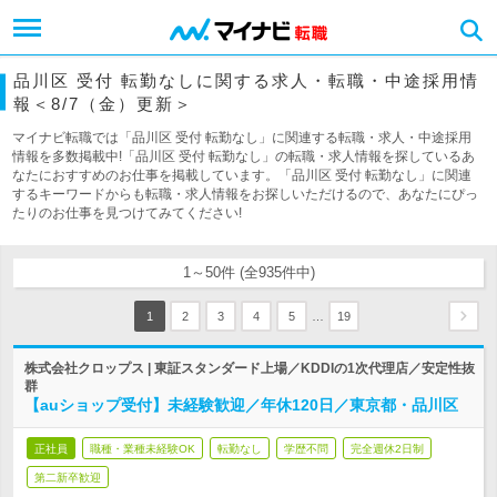
品川区 受付 転勤なしに関する求人・転職・中途採用情
報＜8/7（金）更新＞
マイナビ転職では「品川区 受付 転勤なし」に関連する転職・求人・中途採用
情報を多数掲載中!「品川区 受付 転勤なし」の転職・求人情報を探しているあ
なたにおすすめのお仕事を掲載しています。「品川区 受付 転勤なし」に関連
するキーワードからも転職・求人情報をお探しいただけるので、あなたにぴっ
たりのお仕事を見つけてみてください!
1～50件 (全935件中)
…
1
2
3
4
5
19
株式会社クロップス | 東証スタンダード上場／KDDIの1次代理店／安定性抜
群
【auショップ受付】未経験歓迎／年休120日／東京都・品川区
正社員
職種・業種未経験OK
転勤なし
学歴不問
完全週休2日制
第二新卒歓迎