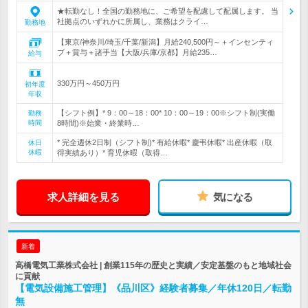
★転勤なし！全国の勤務地に、ご希望を配慮して配属します。 当
社拠点のいずれかに所属し、業務はクライ…
勤務地
【東京/神奈川/埼玉/千葉/新潟】月給240,500円～＋インセンティ
ブ＋賞与＋諸手当【大阪/兵庫/京都】月給235…
給与
330万円～450万円
初年度
年収
【シフト例】* 9：00～18：00* 10：00～19：00※シフト制(実働
勤務
時間
8時間)※始業・終業時…
* 完全週休2日制（シフト制)* 有給休暇* 慶弔休暇* 出産休暇（取
休日
休暇
得実績あり）* 育児休暇（取得…
求人詳細を見る
気になる
新着
高橋電気工業株式会社 | 創業115年の歴史と実績／安定基盤のもと地域社会
に貢献
【電気設備施工管理】《品川区》経験者募集／年休120日／転勤
無