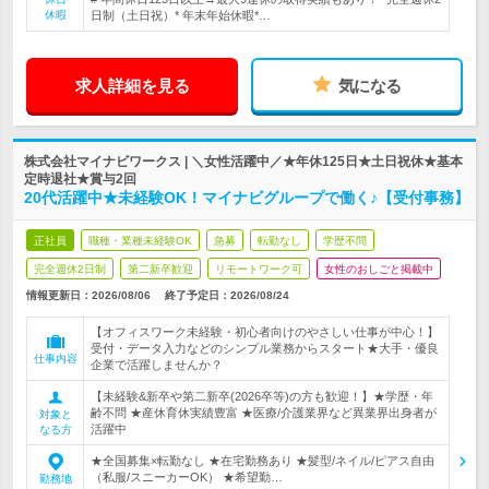
休暇
日制（土日祝）* 年末年始休暇*…
求人詳細を見る
気になる
株式会社マイナビワークス | ＼女性活躍中／★年休125日★土日祝休★基本
定時退社★賞与2回
20代活躍中★未経験OK！マイナビグループで働く♪【受付事務】
正社員
職種・業種未経験OK
急募
転勤なし
学歴不問
完全週休2日制
第二新卒歓迎
リモートワーク可
女性のおしごと掲載中
情報更新日：2026/08/06
終了予定日：
2026/08/24
【オフィスワーク未経験・初心者向けのやさしい仕事が中心！】
受付・データ入力などのシンプル業務からスタート★大手・優良
仕事内容
企業で活躍しませんか？
【未経験&新卒や第二新卒(2026卒等)の方も歓迎！】★学歴・年
齢不問 ★産休育休実績豊富 ★医療/介護業界など異業界出身者が
対象と
活躍中
なる方
★全国募集×転勤なし ★在宅勤務あり ★髪型/ネイル/ピアス自由
（私服/スニーカーOK） ★希望勤…
勤務地