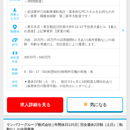
～2時間程度）
＜必須要件◎自動車運転免許・基本的なPCスキルをお待ちの方
対象と
◎＞業界・職種未経験・第二新卒大歓迎です！
なる方
＜東京支店＞東京都品川区南大井6-12-13 宇佐美大森ビル 【雇入
れ直後】上記事業所 【変更の範…
勤務地
月給：20万円～35万円※試用期間6ヶ月あり(条件変動なし)※経
験・年齢を考慮の上、当社規定により優遇します。
給与
300万円～500万円
初年度
年収
勤務
9：00～17：50(休憩60分)時間外労働の有無：有
時間
▼週休2日制（土・日）、祝日※2ヵ月に1回程度土曜出社あり
休日
休暇
（振替休日の取得可能）※社内カレンダーによ…
求人詳細を見る
気になる
マンパワーグループ株式会社 | 年間休日125日│完全週休2日制（土日）│転
勤なしの全国募集