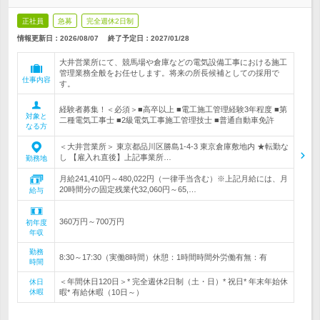
正社員
急募
完全週休2日制
情報更新日：2026/08/07
終了予定日：
2027/01/28
大井営業所にて、競馬場や倉庫などの電気設備工事における施工
管理業務全般をお任せします。将来の所長候補としての採用で
仕事内容
す。
経験者募集！＜必須＞■高卒以上 ■電工施工管理経験3年程度 ■第
対象と
二種電気工事士 ■2級電気工事施工管理技士 ■普通自動車免許
なる方
＜大井営業所＞ 東京都品川区勝島1‐4‐3 東京倉庫敷地内 ★転勤な
し 【雇入れ直後】上記事業所…
勤務地
月給241,410円～480,022円（一律手当含む）※上記月給には、月
20時間分の固定残業代32,060円～65,…
給与
360万円～700万円
初年度
年収
勤務
8:30～17:30（実働8時間）休憩：1時間時間外労働有無：有
時間
＜年間休日120日＞* 完全週休2日制（土・日）* 祝日* 年末年始休
休日
休暇
暇* 有給休暇（10日～）