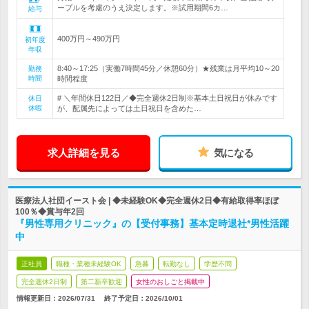
ーブルを考慮のうえ決定します。※試用期間6カ…
給与
400万円～490万円
初年度
年収
8:40～17:25（実働7時間45分／休憩60分）★残業は月平均10～20
勤務
時間
時間程度
# ＼年間休日122日／◆完全週休2日制※基本土日祝日が休みです
休日
休暇
が、配属先によっては土日祝日を含めた…
求人詳細を見る
気になる
医療法人社団イースト会 | ◆未経験OK◆完全週休2日◆有給取得率ほぼ
100％◆賞与年2回
『男性専用クリニック』の【受付事務】基本定時退社*男性活躍
中
正社員
職種・業種未経験OK
急募
転勤なし
学歴不問
完全週休2日制
第二新卒歓迎
女性のおしごと掲載中
情報更新日：2026/07/31
終了予定日：
2026/10/01