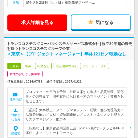
休暇
完全週休2日制（土・日）※勤務拠点や担当…
求人詳細を見る
気になる
トランスコスモスグローバルシステムサービス株式会社 | 設立30年超の歴史
を持つトランスコスモスグループ企業
＜東京＞【プロジェクトマネージャー】年休121日／転勤なし
正社員
急募
転勤なし
完全週休2日制
リモートワーク可
女性のおしごと掲載中
情報更新日：2026/07/31
終了予定日：
2027/01/21
プロジェクトの目的や予算、計画立案から進捗・品質管理、関係
者との調整まで、開発案件における一連のマネジメント業務をお
仕事内容
任せします。
【必須】大卒以上／スコープマネジメント経験／進捗管理能力／
品質管理能力／人材・資源調達能力／コストマネジメント能力／
対象と
リスクマネジメント能力等
なる方
【転勤なし】東京都品川区西五反田2-28-5 第2オークラビル6F ※
案件によってリモートワークも…
勤務地