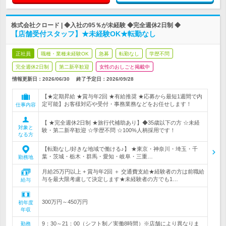
株式会社クロード | ◆入社の95％が未経験 ◆完全週休2日制 ◆
【店舗受付スタッフ】★未経験OK★転勤なし
正社員
職種・業種未経験OK
急募
転勤なし
学歴不問
完全週休2日制
第二新卒歓迎
女性のおしごと掲載中
情報更新日：2026/06/30
終了予定日：
2026/09/28
【★定期昇給 ★賞与年2回 ★有給推奨 ★応募から最短1週間で内
定可能】お客様対応や受付・事務業務などをお任せします！
仕事内容
【 ★完全週休2日制 ★旅行代補助あり】◆35歳以下の方 ☆未経
対象と
験・第二新卒歓迎 ☆学歴不問 ☆100%人柄採用です！
なる方
【転勤なし/好きな地域で働ける♪】 ★東京・神奈川・埼玉・千
葉・茨城・栃木・群馬・愛知・岐阜・三重…
勤務地
月給25万円以上 + 賞与年2回 ＋ 交通費支給★経験者の方は前職給
与を最大限考慮して決定します★未経験者の方でも1…
給与
300万円～450万円
初年度
年収
9：30～21：00（シフト制／実働8時間）※店舗により異なりま
勤務