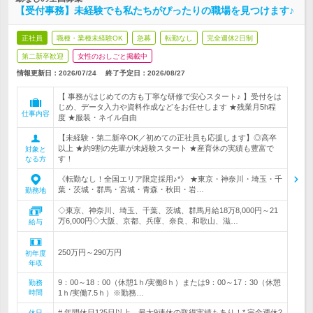
【受付事務】未経験でも私たちがぴったりの職場を見つけます♪
正社員
職種・業種未経験OK
急募
転勤なし
完全週休2日制
第二新卒歓迎
女性のおしごと掲載中
情報更新日：2026/07/24
終了予定日：
2026/08/27
【 事務がはじめての方も丁寧な研修で安心スタート♪ 】受付をは
じめ、データ入力や資料作成などをお任せします ★残業月5h程
仕事内容
度 ★服装・ネイル自由
【未経験・第二新卒OK／初めての正社員も応援します】◎高卒
以上 ★約9割の先輩が未経験スタート ★産育休の実績も豊富で
対象と
す！
なる方
《転勤なし！全国エリア限定採用♪*》 ★東京・神奈川・埼玉・千
葉・茨城・群馬・宮城・青森・秋田・岩…
勤務地
◇東京、神奈川、埼玉、千葉、茨城、群馬月給18万8,000円～21
万6,000円◇大阪、京都、兵庫、奈良、和歌山、滋…
給与
250万円～290万円
初年度
年収
9：00～18：00（休憩1ｈ/実働8ｈ）または9：00～17：30（休憩
勤務
時間
1ｈ/実働7.5ｈ）※勤務…
# 年間休日125日以上→最大9連休の取得実績もあり！* 完全週休2
休日