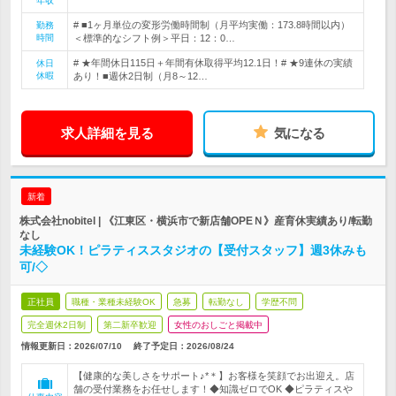
年収
# ■1ヶ月単位の変形労働時間制（月平均実働：173.8時間以内）
勤務
時間
＜標準的なシフト例＞平日：12：0…
# ★年間休日115日＋年間有休取得平均12.1日！# ★9連休の実績
休日
休暇
あり！■週休2日制（月8～12…
求人詳細を見る
気になる
新着
株式会社nobitel | 《江東区・横浜市で新店舗OPEＮ》産育休実績あり/転勤
なし
未経験OK！ピラティススタジオの【受付スタッフ】週3休みも
可/◇
正社員
職種・業種未経験OK
急募
転勤なし
学歴不問
完全週休2日制
第二新卒歓迎
女性のおしごと掲載中
情報更新日：2026/07/10
終了予定日：
2026/08/24
【健康的な美しさをサポート♪*＊】お客様を笑顔でお出迎え。店
舗の受付業務をお任せします！◆知識ゼロでOK ◆ピラティスや