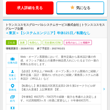
求人詳細を見る
気になる
トランスコスモスグローバルシステムサービス株式会社 | トランスコスモス
グループ企業
＜東京＞【システムエンジニア】年休121日／転勤なし
正社員
急募
転勤なし
完全週休2日制
女性のおしごと掲載中
情報更新日：2026/07/31
終了予定日：
2027/01/21
Web・オープン系開発において、要件定義から基本設計書の作
成、オフショア拠点との連携や納品受入れにいたるまでの一連の
仕事内容
業務をお任せします。
【必須】大卒以上／Web系・オープン系システム開発のご経験／
要件定義・設計・開発のいずれかのご経験／業務系システムの基
対象と
本設計（3年以上）など
なる方
【転勤なし】東京都品川区西五反田2-28-5 第2オークラビル6F
【雇入れ直後】上記事業所 【変…
勤務地
【年俸制】450万円～700万円※経験・能力を考慮の上決定しま
す。※試用期間3ヶ月（待遇に変更なし）※年俸600万円…
給与