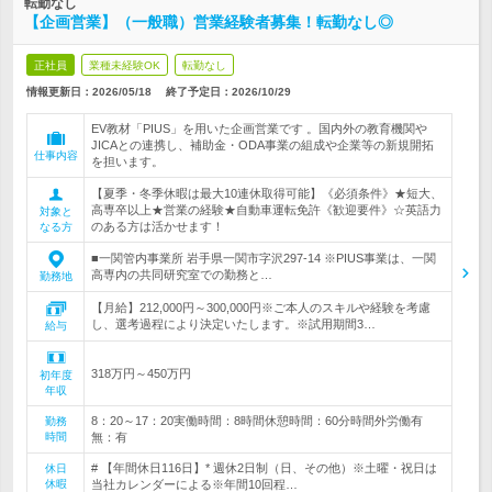
転勤なし
【企画営業】（一般職）営業経験者募集！転勤なし◎
正社員
業種未経験OK
転勤なし
情報更新日：2026/05/18
終了予定日：
2026/10/29
EV教材「PIUS」を用いた企画営業です 。国内外の教育機関や
JICAとの連携し、補助金・ODA事業の組成や企業等の新規開拓
仕事内容
を担います。
【夏季・冬季休暇は最大10連休取得可能】《必須条件》★短大、
高専卒以上★営業の経験★自動車運転免許《歓迎要件》☆英語力
対象と
のある方は活かせます！
なる方
■一関管内事業所 岩手県一関市字沢297-14 ※PIUS事業は、一関
高専内の共同研究室での勤務と…
勤務地
【月給】212,000円～300,000円※ご本人のスキルや経験を考慮
し、選考過程により決定いたします。※試用期間3…
給与
318万円～450万円
初年度
年収
8：20～17：20実働時間：8時間休憩時間：60分時間外労働有
勤務
時間
無：有
# 【年間休日116日】* 週休2日制（日、その他）※土曜・祝日は
休日
休暇
当社カレンダーによる※年間10回程…