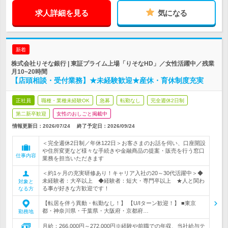
求人詳細を見る
気になる
新着
株式会社りそな銀行 | 東証プライム上場「りそなHD」／女性活躍中／残業
月10~20時間
【店頭相談・受付業務】★未経験歓迎★産休・育休制度充実
正社員
職種・業種未経験OK
急募
転勤なし
完全週休2日制
第二新卒歓迎
女性のおしごと掲載中
情報更新日：2026/07/24
終了予定日：
2026/09/24
＜完全週休2日制／年休122日＞お客さまのお話を伺い、口座開設
や住所変更など様々な手続きや金融商品の提案・販売を行う窓口
仕事内容
業務を担当いただきます
＜約1ヶ月の充実研修あり！キャリア入社の20～30代活躍中＞◆
未経験者：大卒以上 ◆経験者：短大・専門卒以上 ★人と関わ
対象と
る事が好きな方歓迎です！
なる方
【転居を伴う異動・転勤なし！】 【U/Iターン歓迎！】 ■東京
都・神奈川県・千葉県・大阪府・京都府…
勤務地
月給：266,000円～272,000円※経験や前職での年収、当社給与テ