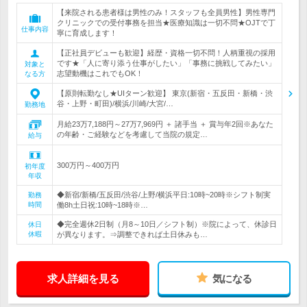
【来院される患者様は男性のみ！スタッフも全員男性】男性専門
クリニックでの受付事務を担当★医療知識は一切不問★OJTで丁
仕事内容
寧に育成します！
【正社員デビューも歓迎】経歴・資格一切不問！人柄重視の採用
です★「人に寄り添う仕事がしたい」「事務に挑戦してみたい」
対象と
志望動機はこれでもOK！
なる方
【原則転勤なし★UIターン歓迎】 東京(新宿・五反田・新橋・渋
谷・上野・町田)/横浜/川崎/大宮/…
勤務地
月給23万7,188円～27万7,969円 ＋ 諸手当 ＋ 賞与年2回※あなた
の年齢・ご経験などを考慮して当院の規定…
給与
300万円～400万円
初年度
年収
◆新宿/新橋/五反田/渋谷/上野/横浜平日:10時~20時※シフト制実
勤務
時間
働8h土日祝:10時~18時※…
◆完全週休2日制（月8～10日／シフト制）※院によって、休診日
休日
休暇
が異なります。⇒調整できれば土日休みも…
求人詳細を見る
気になる