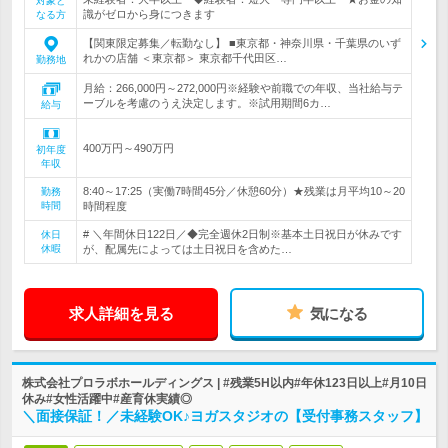
対象と
識がゼロから身につきます
なる方
【関東限定募集／転勤なし】 ■東京都・神奈川県・千葉県のいず
れかの店舗 ＜東京都＞ 東京都千代田区…
勤務地
月給：266,000円～272,000円※経験や前職での年収、当社給与テ
ーブルを考慮のうえ決定します。※試用期間6カ…
給与
400万円～490万円
初年度
年収
8:40～17:25（実働7時間45分／休憩60分）★残業は月平均10～20
勤務
時間
時間程度
# ＼年間休日122日／◆完全週休2日制※基本土日祝日が休みです
休日
休暇
が、配属先によっては土日祝日を含めた…
求人詳細を見る
気になる
株式会社プロラボホールディングス | #残業5H以内#年休123日以上#月10日
休み#女性活躍中#産育休実績◎
＼面接保証！／未経験OK♪ヨガスタジオの【受付事務スタッフ】