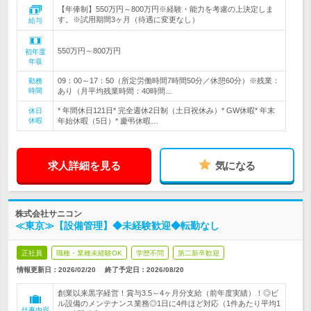
【年俸制】550万円～800万円※経験・能力を考慮の上決定しま
す。※試用期間3ヶ月（待遇に変更なし）
給与
550万円～800万円
初年度
年収
09：00～17：50（所定労働時間7時間50分／休憩60分）※残業：
勤務
時間
あり（月平均残業時間：40時間…
* 年間休日121日* 完全週休2日制（土日祝休み）* GW休暇* 年末
休日
休暇
年始休暇（5日）* 慶弔休暇…
求人詳細を見る
気になる
株式会社サニコン
≪東京≫【設備管理】◆未経験歓迎◆転勤なし
正社員
職種・業種未経験OK
学歴不問
第二新卒歓迎
情報更新日：2026/02/20
終了予定日：
2026/08/20
創業以来黒字経営！賞与3.5～4ヶ月分支給（前年度実績）！◎ビ
ル設備のメンテナンス業務◎1日に4件ほど対応（1件あたり平均1
仕事内容