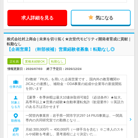
求人詳細を見る
気になる
株式会社村上商会 | 未来を切り拓く★次世代モビリティ開発者育成に貢献｜
転勤なし
【企画営業】（幹部候補）営業経験者募集！転勤なし◎
正社員
業種未経験OK
転勤なし
情報更新日：2026/07/03
終了予定日：
2026/12/24
EV教材「PIUS」を用いた企画営業です 。国内外の教育機関や
JICAとの連携し、補助金・ODA事業の組成や企業等の新規開拓
仕事内容
を担います
【夏季・冬季休暇は最大10連休取得可能】《必須条件》★短大、
高専卒以上★営業の経験★自動車運転免許《歓迎要件》☆英語力
対象と
のある方は活かせます
なる方
一関管内事業所：岩手県一関市字沢297-14 PIUS事業は、一関高
専内の共同研究室での勤務となり…
勤務地
月給:300,000円 ～ 400,000円（一律手当を含む）※ご本人のスキ
ルや経験を考慮し、選考過程により決定いた…
給与