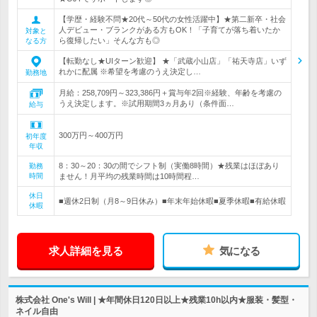
【学歴・経験不問★20代～50代の女性活躍中】★第二新卒・社会
人デビュー・ブランクがある方もOK！「子育てが落ち着いたか
対象と
ら復帰したい」そんな方も◎
なる方
【転勤なし★UIターン歓迎】 ★「武蔵小山店」「祐天寺店」いず
れかに配属 ※希望を考慮のうえ決定し…
勤務地
月給：258,709円～323,386円＋賞与年2回※経験、年齢を考慮の
うえ決定します。※試用期間3ヵ月あり（条件面…
給与
300万円～400万円
初年度
年収
8：30～20：30の間でシフト制（実働8時間）★残業はほぼあり
勤務
時間
ません！月平均の残業時間は10時間程…
休日
■週休2日制（月8～9日休み）■年末年始休暇■夏季休暇■有給休暇
休暇
求人詳細を見る
気になる
株式会社 One's Will | ★年間休日120日以上★残業10h以内★服装・髪型・
ネイル自由