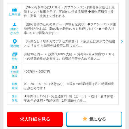
【Shopifyを中心にECサイトのフロントエンド開発をお任せ】最
新トレンド技術を学び、実践的に使える環境 ◆99％直取引⇒要
仕事内容
件～実装・改善まで携われる
【技術習得のためのサポート体制も充実◎】◆フロントエンド開
発経験があれば、Shopify未経験の方も歓迎します◎ ★中途入社
対象と
率100％で馴染みやすい！
なる方
【転勤なし！駅チカでアクセス抜群♪】 大阪または東京での勤務
となります ※勤務先は希望に応じます…
勤務地
月給30万円～ ＋ 残業代100％支給 ＋ 賞与年2回★前職でECサイ
トの構築経験がある方は、前職給与等を含めて最大…
給与
400万円～600万円
初年度
年収
09：30～18：30（休憩あり）※現在の残業時間は月10時間程度
勤務
時間
と少なめです！
★年間休日125日・完全週休2日制（土・日）・祝日・夏季休暇・
休日
休暇
年末年始休暇・有給休暇（1時間単位で取…
求人詳細を見る
気になる