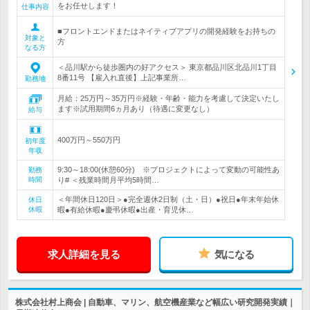
をお任せします！
仕事内容
■フロントエンドまたはネイティブアプリの開発経験をお持ちの
対象と
方
なる方
＜品川駅から徒歩圏内の好アクセス＞ 東京都品川区北品川1丁目
8番11号 【雇入れ直後】上記事業所…
勤務地
月給：25万円～35万円※経験・年齢・能力を考慮して決定いたし
ます※試用期間6ヵ月あり（待遇に変更なし）
給与
400万円～550万円
初年度
年収
9:30～18:00(休憩60分) ※プロジェクトによって変動の可能性あ
勤務
時間
り# ＜残業時間月平均5時間…
＜年間休日120日＞●完全週休2日制（土・日）●祝日●年末年始休
休日
休暇
暇●有給休暇●慶弔休暇●出産・育児休…
求人詳細を見る
気になる
株式会社村上商会 | 自動車、マリン、航空機産業など幅広い研究開発実績｜