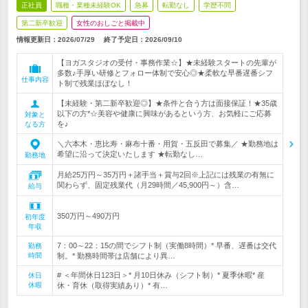
正社員
職種・業種未経験OK
急募
転勤なし
学歴不問
第二新卒歓迎
女性のおしごと掲載中
情報更新日：2026/07/29
終了予定日：
2026/09/10
【ヨガスタジオの受付・事務作業☆】★未経験スタートの先輩が
多数♪手厚い研修とフォロー体制で安心◎★柔軟な早番遅番シフ
仕事内容
ト制で残業ほぼなし！
【未経験・第二新卒歓迎◎】★条件と合う方は面接保証！★35歳
以下の方*☆美容や健康に興味があるという方、お気軽にご応募
対象と
を♪
なる方
＼六本木・恵比寿・麻布十番・用賀・五反田で募集／ ★勤務地は
希望に沿って決定いたします ★転勤なし…
勤務地
月給25万円～35万円＋諸手当＋賞与2回※上記には残業の有無に
関わらず、固定残業代（月29時間／45,900円～）含…
給与
350万円～490万円
初年度
年収
7：00～22：15の間でシフト制（実働8時間）* 早番、遅番は交代
勤務
時間
制。* 勤務時間帯は店舗により異…
# ＜年間休日123日＞* 月10日休み（シフト制）* 夏季休暇* 産
休日
休暇
休・育休（取得実績あり）* 有…