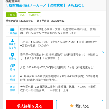
長期連休有
＼航空機装備品メーカー／【管理業務】 ★転勤なし
正社員
急募
転勤なし
情報更新日：2026/05/27
終了予定日：
2026/10/22
航空機装備品に関わる購買・文書・勤怠管理や出荷手配、教育計
画、委託先監査など管理業務全般を担当します。
仕事内容
《必須》■ 59歳以下の方（定年が60歳のため）■ 普通自動車免許
対象と
■図面の理解、CAD操作
なる方
岩手県一関市東台14-21 ※車通勤可（無料駐車場あり） ※転勤な
し 【雇入れ直後】上記事業所 【…
勤務地
月給: 185,620円~370,000円※試用期間: 3ヶ月（待遇変更なし）
給与
# 1年単位単位の変形労働時間制（週平均40時間以内）* 標準労働
勤務
時間
時間: 8時間* 標準労働時間帯:…
★年間休日: 116日週休二日制（日曜日、祝日、その他）※日曜、
休日
休暇
祝日の一部出勤あり。（今年度は、土曜…
求人詳細を見る
気になる