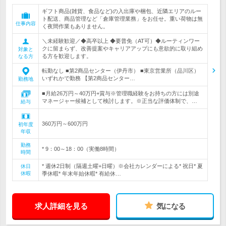
ギフト商品(雑貨、食品など)の入出庫や梱包、近隣エリアのルー
ト配送、商品管理など「倉庫管理業務」をお任せ。重い荷物は無
仕事内容
く夜間作業もありません。
＼未経験歓迎／◆高卒以上 ◆要普免（AT可）◆ルーティンワー
クに留まらず、改善提案やキャリアアップにも意欲的に取り組め
対象と
る方を歓迎します。
なる方
転勤なし ■第2商品センター（伊丹市） ■東京営業所（品川区）
いずれかで勤務 【第2商品センター…
勤務地
■月給26万円～40万円+賞与※管理職経験をお持ちの方には別途
マネージャー候補として検討します。※正当な評価体制で、…
給与
360万円～600万円
初年度
年収
勤務
* 9：00～18：00（実働8時間）
時間
* 週休2日制（隔週土曜+日曜）※会社カレンダーによる* 祝日* 夏
休日
休暇
季休暇* 年末年始休暇* 有給休…
求人詳細を見る
気になる