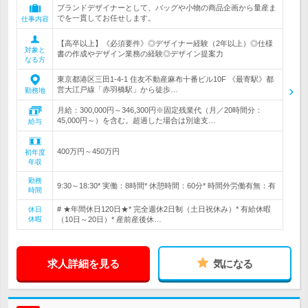
ブランドデザイナーとして、バッグや小物の商品企画から量産ま
でを一貫してお任せします。
仕事内容
【高卒以上】《必須要件》◎デザイナー経験（2年以上）◎仕様
対象と
書の作成やデザイン業務の経験◎デザイン提案力
なる方
東京都港区三田1-4-1 住友不動産麻布十番ビル10F 《最寄駅》都
営大江戸線「赤羽橋駅」から徒歩…
勤務地
月給：300,000円～346,300円※固定残業代（月／20時間分：
45,000円～）を含む。超過した場合は別途支…
給与
400万円～450万円
初年度
年収
勤務
9:30～18:30* 実働：8時間* 休憩時間：60分* 時間外労働有無：有
時間
# ★年間休日120日★* 完全週休2日制（土日祝休み）* 有給休暇
休日
休暇
（10日～20日）* 産前産後休…
求人詳細を見る
気になる