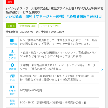
新着
オイシックス・ラ・大地株式会社 | 東証プライム上場！約40万人が利用する
食品宅配サービスを展開◎
レシピ企画・開発【マネージャー候補】＊経験者採用＊完休2日
正社員
完全週休2日制
リモートワーク可
情報更新日：2026/06/09
終了予定日：
2026/11/30
レシピ委員会の委員長として、未来を見据えた新サービス・商品
の企画立案やレシピ開発、マネージャー業をお任せします。
仕事内容
＜必須＞商品・レシピ企画経験／マネジメント、育成経験あり／
対象と
3C分析などを行いながらPDCAを回してきた経験 等
なる方
大崎本社 東京都品川区大崎1-11-2 ゲートシティ大崎イーストタ
ワー5F 【雇入れ直後】上記事業…
勤務地
年俸制600万円～800万円※1／12を月々支給します※経験・年
齢・資格など考慮し優遇いたします※試用期間なし
給与
600万円～800万円
初年度
年収
勤務
9:30～18:30（実働8時間／休憩60分）※時間外労働：有
時間