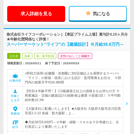
求人詳細を見る
気になる
株式会社ライフコーポレーション | 【東証プライム上場】賞与計4.10ヶ月分
★年齢社歴関係なく評価！
スーパーマーケット“ライフ”の【建築設計】※月給38.8万円～
正社員
急募
第二新卒歓迎
女性のおしごと掲載中
情報更新日：2026/05/11
終了予定日：
2026/09/24
<即戦力採用>近畿圏・首都圏に300店舗以上を展開するスーパー
「ライフ」の新築・改装における設計・監理業務をお任せ。 ※部
仕事内容
門内の残業月平均26.9時間
【性別＆年齢不問！】◎2級建築士以上の資格ををお持ちの方 ※
商業施設・店舗の建築設計の経験者は優遇 ※面接1回！ ※平均勤
対象と
続年数15.3年
なる方
【大阪本社に配属いたします】 ■大阪本社 大阪府大阪市淀川区西
宮原2-2-22 各線「新大阪駅」よ…
勤務地
◆月給38万8,000円～※年齢・経験・スキルを十分考慮の上、当
社規定により優遇いたします
給与