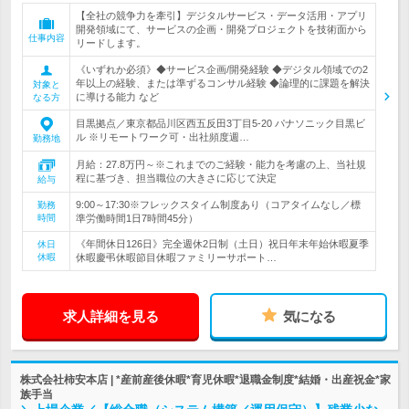
【全社の競争力を牽引】デジタルサービス・データ活用・アプリ
開発領域にて、サービスの企画・開発プロジェクトを技術面から
仕事内容
リードします。
《いずれか必須》◆サービス企画/開発経験 ◆デジタル領域での2
年以上の経験、または準ずるコンサル経験 ◆論理的に課題を解決
対象と
に導ける能力 など
なる方
目黒拠点／東京都品川区西五反田3丁目5-20 パナソニック目黒ビ
ル ※リモートワーク可・出社頻度週…
勤務地
月給：27.8万円～※これまでのご経験・能力を考慮の上、当社規
程に基づき、担当職位の大きさに応じて決定
給与
9:00～17:30※フレックスタイム制度あり（コアタイムなし／標
勤務
時間
準労働時間1日7時間45分）
《年間休日126日》完全週休2日制（土日）祝日年末年始休暇夏季
休日
休暇
休暇慶弔休暇節目休暇ファミリーサポート…
求人詳細を見る
気になる
株式会社柿安本店 | *産前産後休暇*育児休暇*退職金制度*結婚・出産祝金*家
族手当