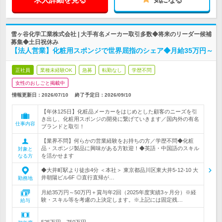
雪ヶ谷化学工業株式会社 | 大手有名メーカー取引多数◆将来のリーダー候補
募集◆土日祝休み
【法人営業】化粧用スポンジで世界屈指のシェア◆月給35万円～
正社員
業種未経験OK
急募
転勤なし
学歴不問
女性のおしごと掲載中
情報更新日：2026/07/10
終了予定日：
2026/09/10
【年休125日】化粧品メーカーをはじめとした顧客のニーズを引
き出し、化粧用スポンジの開発に繋げていきます／国内外の有名
仕事内容
ブランドと取引！
【業界不問】何らかの営業経験をお持ちの方／学歴不問◆化粧
品・スポンジ製品に興味がある方歓迎！◆英語・中国語のスキル
対象と
を活かせます
なる方
◆大井町駅より徒歩4分 ＜本社＞ 東京都品川区東大井5-12-10 大
井朝陽ビル6F ◎直行直帰が…
勤務地
月給35万円～50万円＋賞与年2回（2025年度実績3ヶ月分）※経
験・スキル等を考慮の上決定します。※上記には固定残…
給与
525万円～750万円