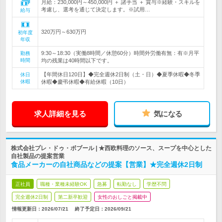
月給：230,000円～450,000円 ＋ 諸手当 ＋ 賞与※経験・スキルを
考慮し、選考を通じて決定します。※試用…
給与
320万円～630万円
初年度
年収
9:30～18:30（実働8時間／休憩60分）時間外労働有無：有※月平
勤務
時間
均の残業は40時間以下です。
【年間休日120日】◆完全週休2日制（土・日）◆夏季休暇◆冬季
休日
休暇
休暇◆慶弔休暇◆有給休暇（10日）
求人詳細を見る
気になる
株式会社プレ・ドゥ・ボブール | ★西欧料理のソース、スープを中心とした
自社製品の提案営業
食品メーカーの自社商品などの提案【営業】★完全週休2日制
正社員
職種・業種未経験OK
急募
転勤なし
学歴不問
完全週休2日制
第二新卒歓迎
女性のおしごと掲載中
情報更新日：2026/07/21
終了予定日：
2026/09/21