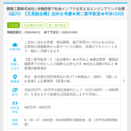
菱熱工業株式会社 | 冷熱技術で社会インフラを支えるエンジニアリング企業
《品川》【文系総合職】志向を考慮★第二新卒歓迎★年休120日
正社員
完全週休2日制
第二新卒歓迎
情報更新日：2026/06/12
終了予定日：
2026/12/03
ご志向に合わせ営業、商品開発、施工管理のいずれかをお任せ。
お客様の課題解決から新サービスの創出、現場のマネジメントま
仕事内容
で、幅広く活躍できます。
【第二新卒歓迎！】《必須要件》★大卒以上 ★建設業界・建築設
備業界での何かしらの経験をお持ちの方 ★社会人経験1年以上 ★
対象と
普通自動車免許
なる方
本社：東京都大田区南馬込2-29-17 ※転勤あり（国内） 【雇い入
れ直後】上記事業所 【変更の範…
勤務地
月給28万円～50万円※固定残業代として（6万2,500円～／40時間
分）を含みます※超過分は別途支給します※月給に…
給与
480万円～600万円
初年度
年収
8：30～17：00休憩：60分時間外労働有無：有（月平均20時間程
勤務
時間
度）