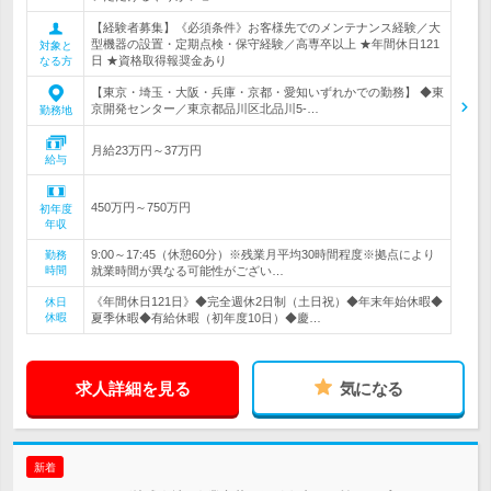
【経験者募集】《必須条件》お客様先でのメンテナンス経験／大
型機器の設置・定期点検・保守経験／高専卒以上 ★年間休日121
対象と
日 ★資格取得報奨金あり
なる方
【東京・埼玉・大阪・兵庫・京都・愛知いずれかでの勤務】 ◆東
京開発センター／東京都品川区北品川5-…
勤務地
月給23万円～37万円
給与
450万円～750万円
初年度
年収
9:00～17:45（休憩60分）※残業月平均30時間程度※拠点により
勤務
時間
就業時間が異なる可能性がござい…
《年間休日121日》◆完全週休2日制（土日祝）◆年末年始休暇◆
休日
休暇
夏季休暇◆有給休暇（初年度10日）◆慶…
求人詳細を見る
気になる
新着