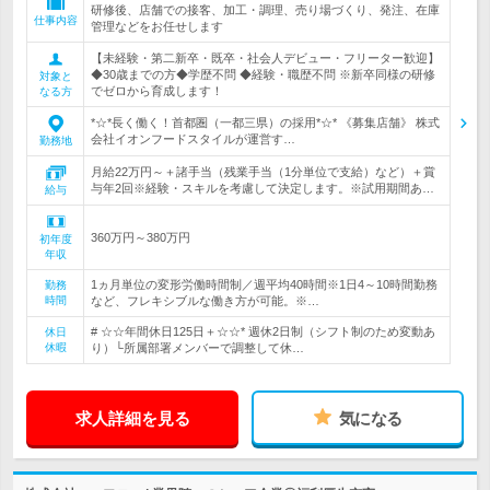
研修後、店舗での接客、加工・調理、売り場づくり、発注、在庫
仕事内容
管理などをお任せします
【未経験・第二新卒・既卒・社会人デビュー・フリーター歓迎】
◆30歳までの方◆学歴不問 ◆経験・職歴不問 ※新卒同様の研修
対象と
でゼロから育成します！
なる方
*☆*長く働く！首都圏（一都三県）の採用*☆* 《募集店舗》 株式
会社イオンフードスタイルが運営す…
勤務地
月給22万円～＋諸手当（残業手当（1分単位で支給）など）＋賞
与年2回※経験・スキルを考慮して決定します。※試用期間あ…
給与
360万円～380万円
初年度
年収
1ヵ月単位の変形労働時間制／週平均40時間※1日4～10時間勤務
勤務
時間
など、フレキシブルな働き方が可能。※…
# ☆☆年間休日125日＋☆☆* 週休2日制（シフト制のため変動あ
休日
休暇
り）└所属部署メンバーで調整して休…
求人詳細を見る
気になる