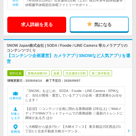
《年間休日126日》完全週休2日制（土日）祝日年末年始休暇夏季
休日
休暇
休暇慶弔休暇節目休暇ファミリーサポート…
求人詳細を見る
気になる
SNOW Japan株式会社 | SODA / Foodie / LINE Camera 等カメラアプリの
コンテンツづくり
【コンテンツ企画運営】カメラアプリSNOWなど人気アプリを運
営
契約社員
業種未経験OK
急募
完全週休2日制
第二新卒歓迎
情報更新日：2026/04/14
終了予定日：
2026/09/07
『SNOW』をはじめ、SODA・Foodie・LINE Camera・EPIKな
ど、当社が開発・運営しているアプリの企画・運営業務をお任せ
仕事内容
します！
【必須】◇コンテンツ企画に関わる業務経験 (2年以上) ◇Webメ
ディアやWebプラットフォームでの業務経験 ◇最新のトレンドに
対象と
興味がある方 ほか
なる方
＼大崎駅から徒歩7分／ 【大崎オフィス】 東京都品川区西品川1
丁目1‐1 住友不動産大崎ガーデンタ…
勤務地