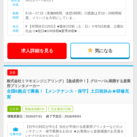
初年度
年収
8:15～17:15（実働8時間、休憩1時間）◎残業は月10～20時間程
勤務
時間
度。メリハリを大切にしていま…
# 【年間休日125日】■週休2日制（土・日）※年5日前後、土曜出
休日
休暇
社あり■祝日■GW休暇■夏季休暇■…
求人詳細を見る
気になる
新着
株式会社ミマキエンジニアリング | 【急成長中！】グローバル展開する産業
用プリンタメーカー
全国6拠点で募集！【メンテナンス・保守】土日祝休み★研修充
実
正社員
業種未経験OK
完全週休2日制
情報更新日：2026/07/31
終了予定日：
2026/09/03
【日中の対応が中心】当社が手掛ける産業用プリンターなどのメ
ンテナンス・保守業務をお任せ ★お客様から直接感謝のお言葉を
仕事内容
いただけるやりがい◎