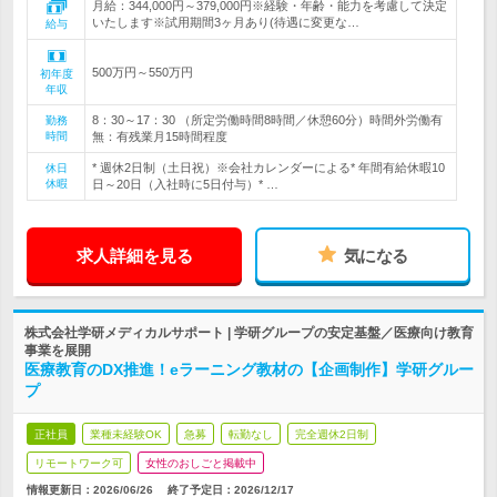
月給：344,000円～379,000円※経験・年齢・能力を考慮して決定
いたします※試用期間3ヶ月あり(待遇に変更な…
給与
500万円～550万円
初年度
年収
8：30～17：30 （所定労働時間8時間／休憩60分）時間外労働有
勤務
時間
無：有残業月15時間程度
* 週休2日制（土日祝）※会社カレンダーによる* 年間有給休暇10
休日
休暇
日～20日（入社時に5日付与）* …
求人詳細を見る
気になる
株式会社学研メディカルサポート | 学研グループの安定基盤／医療向け教育
事業を展開
医療教育のDX推進！eラーニング教材の【企画制作】学研グルー
プ
正社員
業種未経験OK
急募
転勤なし
完全週休2日制
リモートワーク可
女性のおしごと掲載中
情報更新日：2026/06/26
終了予定日：
2026/12/17