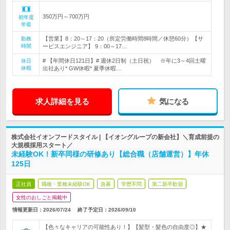
350万円～700万円
初年度
年収
【営業】8：20～17：20（所定労働時間8時間／休憩60分）【サ
勤務
時間
ービスエンジニア】 9：00～17…
# 【年間休日121日】# 週休2日制（土日祝） ※年に3～4回土曜
休日
休暇
出社あり* GW休暇* 夏季休暇…
求人詳細を見る
気になる
株式会社イオンフードスタイル | 【イオングループの新会社】＼育成前提の
大規模採用スタート／
未経験OK！新卒同様の研修あり【総合職（店舗運営）】年休
125日
正社員
職種・業種未経験OK
急募
学歴不問
第二新卒歓迎
女性のおしごと掲載中
情報更新日：2026/07/24
終了予定日：
2026/09/10
【色々なキャリアの可能性あり！】【髪型・髪色の自由度◎】★