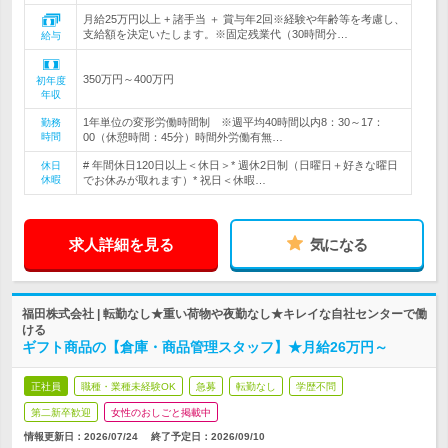
月給25万円以上 + 諸手当 ＋ 賞与年2回※経験や年齢等を考慮し、
支給額を決定いたします。※固定残業代（30時間分…
給与
350万円～400万円
初年度
年収
1年単位の変形労働時間制 ※週平均40時間以内8：30～17：
勤務
時間
00（休憩時間：45分）時間外労働有無…
# 年間休日120日以上＜休日＞* 週休2日制（日曜日＋好きな曜日
休日
休暇
でお休みが取れます）* 祝日＜休暇…
求人詳細を見る
気になる
福田株式会社 | 転勤なし★重い荷物や夜勤なし★キレイな自社センターで働
ける
ギフト商品の【倉庫・商品管理スタッフ】★月給26万円～
正社員
職種・業種未経験OK
急募
転勤なし
学歴不問
第二新卒歓迎
女性のおしごと掲載中
情報更新日：2026/07/24
終了予定日：
2026/09/10