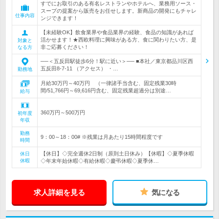
すでにお取引のある有名レストランやホテルへ、業務用ソース・
スープの提案から販売をお任せします。新商品の開発にもチャレ
仕事内容
ンジできます！
【未経験OK】飲食業界や食品業界の経験、食品の知識があれば
活かせます！★西欧料理に興味がある方、食に関わりたい方、是
対象と
非ご応募ください！
なる方
──＜五反田駅徒歩6分！駅に近い＞── ■本社／東京都品川区西
五反田8-7-11 （アクセス） ・…
勤務地
月給30万円～40万円 （一律諸手当含む、固定残業30時
間/51,766円～69,616円含む、固定残業超過分は別途…
給与
360万円～500万円
初年度
年収
勤務
9：00～18：00# ※残業は月あたり15時間程度です
時間
【休日】◇完全週休2日制（原則土日休み）【休暇】◇夏季休暇
休日
休暇
◇年末年始休暇◇有給休暇◇慶弔休暇◇夏季休…
求人詳細を見る
気になる