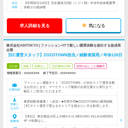
【年間休日110日】完全週休2日制（シフト制）年末年始休暇夏季
休日
休暇
休暇その他休暇
求人詳細を見る
気になる
株式会社ABITOKYO | ファッション×ITで新しい購買体験を創出する急成長
企業
【EC運営スタッフ】ZOZOTOWN担当／経験者採用／年休120日
正社員
急募
転勤なし
完全週休2日制
女性のおしごと掲載中
情報更新日：2026/03/06
終了予定日：
2026/09/03
ファッション通販サイト「ZOZOTOWN」の自社ストア運営全般
をお任せします。マーケティング施策の企画立案から実行まで、
仕事内容
幅広くご担当いただきます。
業界経験者優遇！＜必須＞■学歴不問■ZOZOTOWNの運用経験
対象と
│ECサイト運営で更なるキャリアを築きたい方を歓迎します。
なる方
【本社】 東京都品川区上大崎3-5-11 MEGURO VILLA GARDEN
4F ※転勤なし…
勤務地