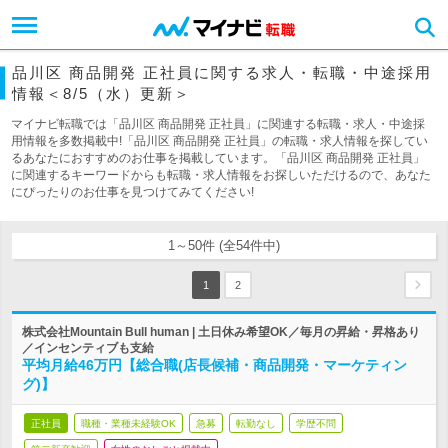
品川区 商品開発 正社員に関する求人・転職・中途採用
情報＜8/5（水）更新＞
マイナビ転職では「品川区 商品開発 正社員」に関連する転職・求人・中途採
用情報を多数掲載中!「品川区 商品開発 正社員」の転職・求人情報を探してい
るあなたにおすすめのお仕事を掲載しています。「品川区 商品開発 正社員」
に関連するキーワードからも転職・求人情報をお探しいただけるので、あなた
にぴったりのお仕事を見つけてみてください!
1～50件 (全54件中)
1
2
株式会社Mountain Bull human | 土日休み希望OK／毎月の昇給・昇格あり
／インセンティブも支給
平均月給46万円【総合職(店長候補・商品開発・マーケティン
グ)】
正社員
職種・業種未経験OK
急募
転勤なし
学歴不問