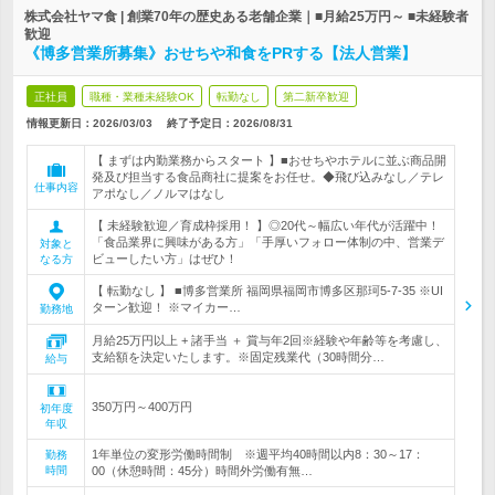
株式会社ヤマ食 | 創業70年の歴史ある老舗企業｜■月給25万円～ ■未経験者
歓迎
《博多営業所募集》おせちや和食をPRする【法人営業】
正社員
職種・業種未経験OK
転勤なし
第二新卒歓迎
情報更新日：2026/03/03
終了予定日：
2026/08/31
【 まずは内勤業務からスタート 】■おせちやホテルに並ぶ商品開
発及び担当する食品商社に提案をお任せ。◆飛び込みなし／テレ
仕事内容
アポなし／ノルマはなし
【 未経験歓迎／育成枠採用！ 】◎20代～幅広い年代が活躍中！
「食品業界に興味がある方」「手厚いフォロー体制の中、営業デ
対象と
ビューしたい方」はぜひ！
なる方
【 転勤なし 】 ■博多営業所 福岡県福岡市博多区那珂5-7-35 ※UI
ターン歓迎！ ※マイカー…
勤務地
月給25万円以上 + 諸手当 ＋ 賞与年2回※経験や年齢等を考慮し、
支給額を決定いたします。※固定残業代（30時間分…
給与
350万円～400万円
初年度
年収
1年単位の変形労働時間制 ※週平均40時間以内8：30～17：
勤務
時間
00（休憩時間：45分）時間外労働有無…