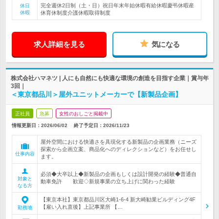
完全週休2日制（土・日）祝日年末年始休暇有給休暇慶弔休暇産
休日
休暇
休育休制度介護休暇取得制度
求人詳細を見る
気になる
株式会社ハマネツ | 人にも自然にも快適な環境の創造を目指す企業｜賞与年
3回｜
＜東京都品川＞屋外ユニットメーカーで【新製品企画】
正社員
急募
女性のおしごと掲載中
情報更新日：2026/06/02
終了予定日：
2026/11/23
屋外空間における快適さを具現化する新製品の企画業務（ニーズ
探索から企画立案、商品化へのディレクションなど）をお任せし
仕事内容
ます。
必須◆大卒以上◆新製品の企画もしくは設計開発の経験◆普通自
対象と
動車免許 歓迎◇新規事業の立ち上げに関わった経験
なる方
【東京本社】東京都品川区大崎1-6-4 新大崎勧業ビルディング4F
【雇い入れ直後】上記事業所 【…
勤務地