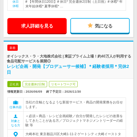
# 【年間休日120日】# 休日* 完全週休2日制（土日祝）# 休暇* 年
休日
休暇
末年始休暇* 夏季休暇* …
求人詳細を見る
気になる
新着
オイシックス・ラ・大地株式会社 | 東証プライム上場！約40万人が利用する
食品宅配サービスを展開◎
レシピ企画・開発【プロデューサー候補】＊経験者採用＊完休2
日
正社員
完全週休2日制
リモートワーク可
情報更新日：2026/06/09
終了予定日：
2026/11/30
当社の主軸となるような新規サービス・商品の開発業務をお任せ
します。
仕事内容
＜必須＞商品・レシピ企画経験／自分が開発したレシピの改善を
してきたことがある方／プロジェクトマネジメントリーダーの経
対象と
験 等
なる方
大崎本社 東京都品川区大崎1-11-2 ゲートシティ大崎イーストタ