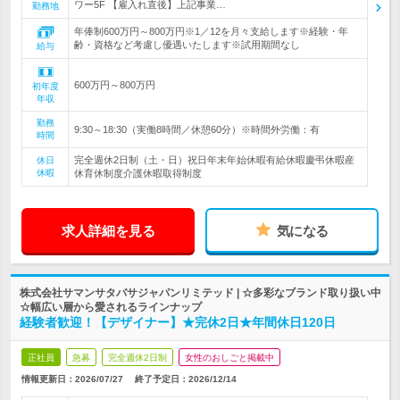
ワー5F 【雇入れ直後】上記事業…
勤務地
年俸制600万円～800万円※1／12を月々支給します※経験・年
齢・資格など考慮し優遇いたします※試用期間なし
給与
600万円～800万円
初年度
年収
勤務
9:30～18:30（実働8時間／休憩60分）※時間外労働：有
時間
完全週休2日制（土・日）祝日年末年始休暇有給休暇慶弔休暇産
休日
休暇
休育休制度介護休暇取得制度
求人詳細を見る
気になる
株式会社サマンサタバサジャパンリミテッド | ☆多彩なブランド取り扱い中
☆幅広い層から愛されるラインナップ
経験者歓迎！【デザイナー】★完休2日★年間休日120日
正社員
急募
完全週休2日制
女性のおしごと掲載中
情報更新日：2026/07/27
終了予定日：
2026/12/14