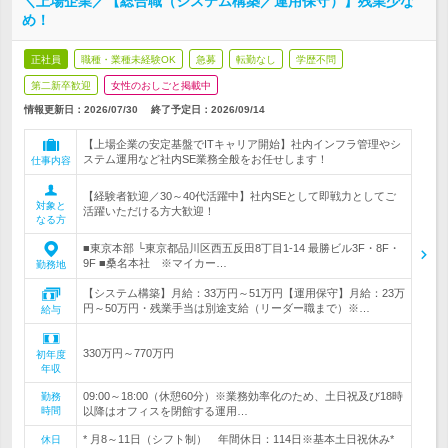
＼上場企業／【総合職（システム構築／運用保守）】残業少な
め！
正社員
職種・業種未経験OK
急募
転勤なし
学歴不問
第二新卒歓迎
女性のおしごと掲載中
情報更新日：2026/07/30
終了予定日：
2026/09/14
【上場企業の安定基盤でITキャリア開始】社内インフラ管理やシ
ステム運用など社内SE業務全般をお任せします！
仕事内容
【経験者歓迎／30～40代活躍中】社内SEとして即戦力としてご
対象と
活躍いただける方大歓迎！
なる方
■東京本部 └東京都品川区西五反田8丁目1-14 最勝ビル3F・8F・
9F ■桑名本社 ※マイカー…
勤務地
【システム構築】月給：33万円～51万円【運用保守】月給：23万
円～50万円・残業手当は別途支給（リーダー職まで）※…
給与
330万円～770万円
初年度
年収
09:00～18:00（休憩60分）※業務効率化のため、土日祝及び18時
勤務
時間
以降はオフィスを閉館する運用…
* 月8～11日（シフト制） 年間休日：114日※基本土日祝休み*
休日