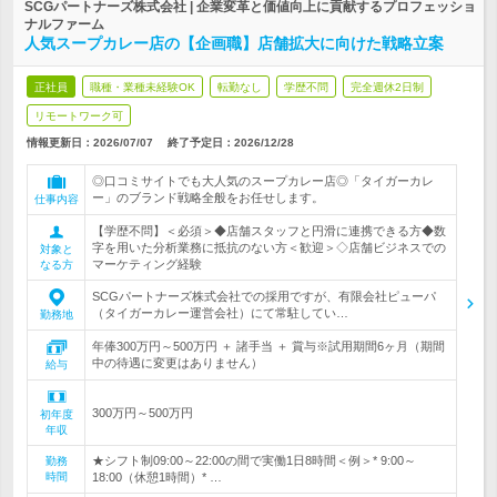
SCGパートナーズ株式会社 | 企業変革と価値向上に貢献するプロフェッショ
ナルファーム
人気スープカレー店の【企画職】店舗拡大に向けた戦略立案
正社員
職種・業種未経験OK
転勤なし
学歴不問
完全週休2日制
リモートワーク可
情報更新日：2026/07/07
終了予定日：
2026/12/28
◎口コミサイトでも大人気のスープカレー店◎「タイガーカレ
ー」のブランド戦略全般をお任せします。
仕事内容
【学歴不問】＜必須＞◆店舗スタッフと円滑に連携できる方◆数
字を用いた分析業務に抵抗のない方＜歓迎＞◇店舗ビジネスでの
対象と
マーケティング経験
なる方
SCGパートナーズ株式会社での採用ですが、有限会社ピューパ
（タイガーカレー運営会社）にて常駐してい…
勤務地
年俸300万円～500万円 ＋ 諸手当 ＋ 賞与※試用期間6ヶ月（期間
中の待遇に変更はありません）
給与
300万円～500万円
初年度
年収
★シフト制09:00～22:00の間で実働1日8時間＜例＞* 9:00～
勤務
時間
18:00（休憩1時間）* …