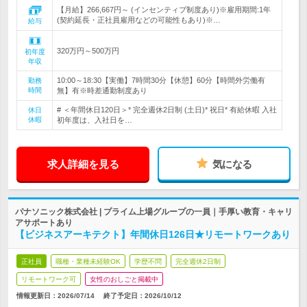
【月給】266,667円～ (インセンティブ制度あり)※雇用期間:1年
(契約延長・正社員雇用などの可能性もあり)※…
給与
320万円～500万円
初年度
年収
10:00～18:30【実働】7時間30分【休憩】60分【時間外労働有
勤務
時間
無】有※時差通勤制度あり
# ＜年間休日120日＞* 完全週休2日制 (土日)* 祝日* 有給休暇 入社
休日
休暇
初年度は、入社日を…
求人詳細を見る
気になる
パナソニック株式会社 | プライム上場グループの一員｜手厚い教育・キャリ
アサポートあり
【ビジネスアーキテクト】年間休日126日★リモートワークあり
正社員
職種・業種未経験OK
学歴不問
完全週休2日制
リモートワーク可
女性のおしごと掲載中
情報更新日：2026/07/14
終了予定日：
2026/10/12