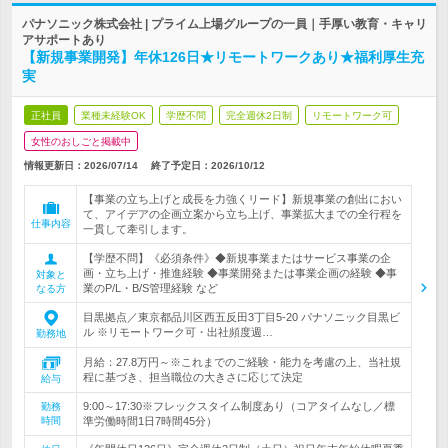
パナソニック株式会社 | プライム上場グループの一員｜手厚い教育・キャリ
アサポートあり
【新規事業開発】年休126日★リモートワークあり★福利厚生充
実
正社員
業種未経験OK
学歴不問
完全週休2日制
リモートワーク可
女性のおしごと掲載中
情報更新日：2026/07/14
終了予定日：
2026/10/12
【事業の立ち上げと成長を力強くリード】新規事業の創出におい
て、アイデアの企画立案から立ち上げ、事業拡大までの全行程を
仕事内容
一貫して牽引します。
【学歴不問】《必須条件》◆新規事業またはサービス事業の企
画・立ち上げ・推進経験 ◆事業開発または事業企画の経験 ◆事
対象と
業のP/L・B/S管理経験 など
なる方
目黒拠点／東京都品川区西五反田3丁目5-20 パナソニック目黒ビ
ル ※リモートワーク可・出社頻度週…
勤務地
月給：27.8万円～※これまでのご経験・能力を考慮の上、当社規
程に基づき、担当職位の大きさに応じて決定
給与
9:00～17:30※フレックスタイム制度あり（コアタイムなし／標
勤務
時間
準労働時間1日7時間45分）