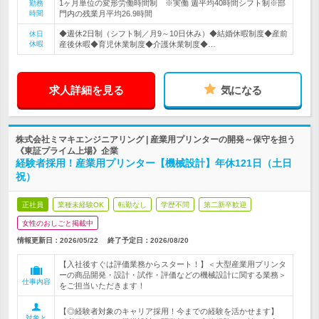
1ヶ月単位の変形労働時間制 ※実働 週平均40時間シフト制※部
勤務
時間
門内の残業月平均26.9時間
◆週休2日制（シフト制／月9～10日休み）◆結婚休暇制度◆産前
休日
休暇
産後休暇◆育児休業制度◆介護休業制度◆…
求人詳細を見る
気になる
株式会社ミマキエンジニアリング | 産業用プリンターの開発～保守を担う
《東証プライム上場》企業
経験者採用！産業用プリンター【機械設計】年休121日（土日
祝）
正社員
業種未経験OK
転勤なし
学歴不問
第二新卒歓迎
女性のおしごと掲載中
情報更新日：2026/05/22
終了予定日：
2026/08/20
【入社後すぐは評価業務からスタート！】＜大型産業用プリンタ
ーの商品開発・設計・試作・評価などの機械設計に関する業務＞
仕事内容
をご担当いただきます！
【◎経験者対象のキャリア採用！今までの経験を活かせます】
対象と