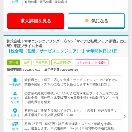
休暇
有給休暇* 慶弔休暇* 産前産後…
求人詳細を見る
気になる
株式会社ミマキエンジニアリング | 《7/25「マイナビ転職フェア 新宿」に出
展》東証プライム上場
【総合職（営業／サービスエンジニア） 】★年間休日121日
正社員
急募
学歴不問
第二新卒歓迎
女性のおしごと掲載中
情報更新日：2026/07/17
終了予定日：
2026/08/20
総合職として適正に応じて営業・サービスエンジニアいずれかの
業務を経験・スキルに応じてお任せします★年間休日121日
仕事内容
◎営業の経験◎機械いじりが好きな方★東証プライム上場の安定
成長企業！海外売上比率は75％★各種手当や補助制度など、手厚
対象と
い福利厚生も魅力
なる方
初任地はご希望を加味して決定します。 【営業】 神戸営業所：
兵庫県神戸市中央区浜辺通2-1-30 …
勤務地
月給 23万円～50万円＋諸手当※経験・スキル・年齢を考慮の
上、優遇します。※試用期間：3ヶ月（※期間中の待遇に変動…
給与