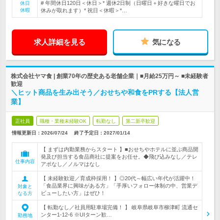
# 年間休日120日＜休日＞* 週休2日制（日曜日＋好きな曜日でお
休日
休暇
休みが取れます）* 祝日＜休暇＞*…
求人詳細を見る
気になる
株式会社ヤマ食 | 創業70年の歴史ある老舗企業｜■月給25万円～ ■未経験者
歓迎
＼ヒット商品を生み出そう／おせちや和食をPRする【法人営
業】
正社員
職種・業種未経験OK
転勤なし
第二新卒歓迎
情報更新日：2026/07/24
終了予定日：
2027/01/14
【 まずは内勤業務からスタート 】■おせちやホテルに並ぶ商品開
発及び担当する食品商社に提案をお任せ。◆飛び込みなし／テレ
仕事内容
アポなし／ノルマはなし
【 未経験歓迎／育成枠採用！ 】◎20代～幅広い年代が活躍中！
「食品業界に興味がある方」「手厚いフォロー体制の中、営業デ
対象と
ビューしたい方」はぜひ！
なる方
【 転勤なし／社員用駐車場完備！ 】 岐阜県岐阜市柳津町 流通セ
ンター1-12-6 ※UIターン歓…
勤務地