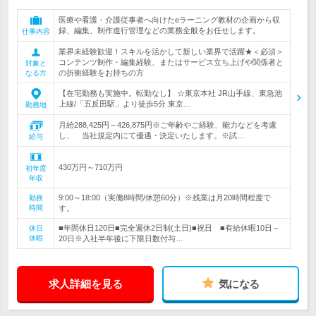
医療や看護・介護従事者へ向けたeラーニング教材の企画から収
録、編集、制作進行管理などの業務全般をお任せします。
仕事内容
業界未経験歓迎！スキルを活かして新しい業界で活躍★＜必須＞
コンテンツ制作・編集経験、またはサービス立ち上げや関係者と
対象と
の折衝経験をお持ちの方
なる方
【在宅勤務も実施中。転勤なし】 ☆東京本社 JR山手線、東急池
上線/「五反田駅」より徒歩5分 東京…
勤務地
月給288,425円～426,875円※ご年齢やご経験、能力などを考慮
し、 当社規定内にて優遇・決定いたします。※試…
給与
430万円～710万円
初年度
年収
9:00～18:00（実働8時間/休憩60分）※残業は月20時間程度で
勤務
時間
す。
■年間休日120日■完全週休2日制(土日)■祝日 ■有給休暇10日～
休日
休暇
20日※入社半年後に下限日数付与…
求人詳細を見る
気になる