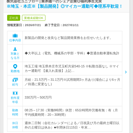
株式会社ユニフロー | 業界随一のシェア企業◎福利厚生充実
※埼玉・本庄※【製品開発】◎マイカー通勤可◆理系卒歓迎！
正社員
業種未経験OK
情報更新日：2026/07/21
終了予定日：
2027/01/11
新製品の開発と改良など製品開発業務をお任せいたします。
仕事内容
◆大卒以上（電気、機械系の学部・学科）◆普通自動車運転免許
対象と
なる方
埼玉工場 埼玉県本庄市児玉町共栄540-15 ※転勤当面なし ※マイ
カー通勤可 【雇入れ直後】上記…
勤務地
月給：21.5万円～31.1万円※試用期間3ヶ月あり(場合により6ヶ月
／待遇に変更なし)
給与
330万円～500万円
初年度
年収
08:25～17:30（実働8時間）休憩：65分時間外労働有無：有（月
勤務
時間
平均残業時間：20～30時間）
週休二日制（会社カレンダーによる／日祝及び月の最終土曜日以
休日
休暇
外の土曜日は休み）■年間休日115日・年末…