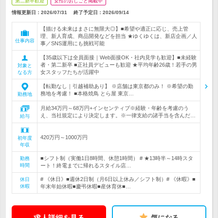
第二新卒歓迎
女性のおしごと掲載中
情報更新日：2026/07/31
終了予定日：
2026/09/14
【描ける未来はまさに無限大◎】■希望や適正に応じ、売上管
理、新人育成、商品開発などを担当 ★ゆくゆくは、新店企画／人
仕事内容
事／SNS運用にも挑戦可能
【35歳以下は全員面接｜Web面接OK・社内見学も歓迎】■未経験
者・第二新卒 ■正社員デビューも歓迎 ★平均年齢26歳！若手の男
対象と
女スタッフたちが活躍中
なる方
【転勤なし｜引越補助あり】 ※店舗は東京都のみ！ ※希望の勤
務地を考慮！ ■本格焼鳥 とら屋 東京…
勤務地
月給34万円～68万円+インセンティブ※経験・年齢を考慮のう
え、当社規定により決定します。※一律支給の諸手当を含んだ…
給与
420万円～1000万円
初年度
年収
■シフト制（実働1日8時間、休憩1時間） # ★13時半～14時スタ
勤務
時間
ート！終電までに帰れるスタイル店…
# 《休日》■週休2日制（月6日以上休み／シフト制）# 《休暇》■
休日
休暇
年末年始休暇■慶弔休暇■産休育休■…
求人詳細を見る
気になる