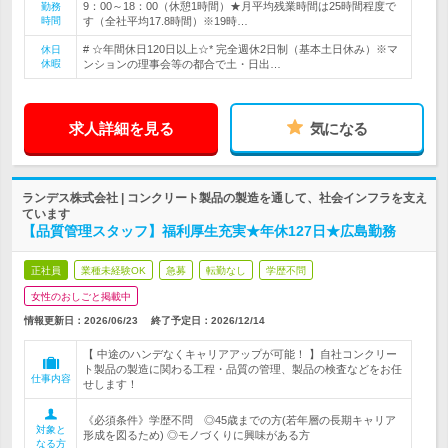
9：00～18：00（休憩1時間）★月平均残業時間は25時間程度で
勤務
時間
す（全社平均17.8時間）※19時…
# ☆年間休日120日以上☆* 完全週休2日制（基本土日休み）※マ
休日
休暇
ンションの理事会等の都合で土・日出…
求人詳細を見る
気になる
ランデス株式会社 | コンクリート製品の製造を通して、社会インフラを支え
ています
【品質管理スタッフ】福利厚生充実★年休127日★広島勤務
正社員
業種未経験OK
急募
転勤なし
学歴不問
女性のおしごと掲載中
情報更新日：2026/06/23
終了予定日：
2026/12/14
【 中途のハンデなくキャリアアップが可能！ 】自社コンクリー
ト製品の製造に関わる工程・品質の管理、製品の検査などをお任
仕事内容
せします！
《必須条件》学歴不問 ◎45歳までの方(若年層の長期キャリア
対象と
形成を図るため) ◎モノづくりに興味がある方
なる方