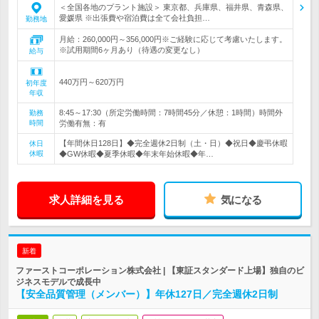
＜全国各地のプラント施設＞ 東京都、兵庫県、福井県、青森県、
愛媛県 ※出張費や宿泊費は全て会社負担…
勤務地
月給：260,000円～356,000円※ご経験に応じて考慮いたします。
※試用期間6ヶ月あり（待遇の変更なし）
給与
440万円～620万円
初年度
年収
8:45～17:30（所定労働時間：7時間45分／休憩：1時間）時間外
勤務
時間
労働有無：有
【年間休日128日】◆完全週休2日制（土・日）◆祝日◆慶弔休暇
休日
休暇
◆GW休暇◆夏季休暇◆年末年始休暇◆年…
求人詳細を見る
気になる
新着
ファーストコーポレーション株式会社 | 【東証スタンダード上場】独自のビ
ジネスモデルで成長中
【安全品質管理（メンバー）】年休127日／完全週休2日制