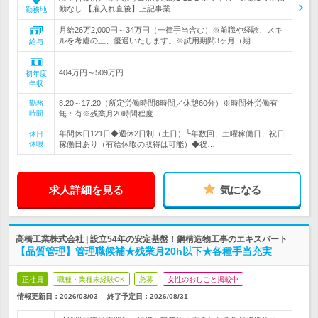
勤なし 【雇入れ直後】上記事業…
勤務地
月給26万2,000円～34万円（一律手当含む）※前職や経験、スキ
ルを考慮の上、優遇いたします。※試用期間3ヶ月（期…
給与
404万円～509万円
初年度
年収
8:20～17:20（所定労働時間8時間／休憩60分）※時間外労働有
勤務
時間
無：有※残業月20時間程度
年間休日121日◆週休2日制（土日）└年数回、土曜稼働日、祝日
休日
休暇
稼働日あり（有給休暇の取得は可能）◆祝…
求人詳細を見る
気になる
高橋工業株式会社 | 設立54年の安定基盤！鋼構造物工事のエキスパート
【品質管理】管理職候補★残業月20h以下★各種手当充実
正社員
職種・業種未経験OK
急募
女性のおしごと掲載中
情報更新日：2026/03/03
終了予定日：
2026/08/31