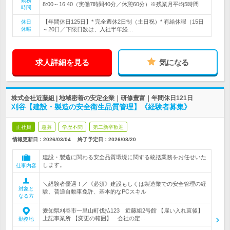
勤務
8:00～16:40（実働7時間40分／休憩60分）※残業月平均5時間
時間
【年間休日125日】* 完全週休2日制（土日祝）* 有給休暇（15日
休日
休暇
～20日／下限日数は、入社半年経…
求人詳細を見る
気になる
株式会社近藤組 | 地域密着の安定企業｜研修豊富｜年間休日121日
刈谷【建設・製造の安全衛生品質管理】《経験者募集》
正社員
急募
学歴不問
第二新卒歓迎
情報更新日：2026/03/04
終了予定日：
2026/08/20
建設・製造に関わる安全品質環境に関する統括業務をお任せいた
します。
仕事内容
＼経験者優遇！／《必須》建設もしくは製造業での安全管理の経
対象と
験、普通自動車免許、基本的なPCスキル
なる方
愛知県刈谷市一里山町伐払123 近藤組2号館 【雇い入れ直後】
上記事業所 【変更の範囲】 会社の定…
勤務地