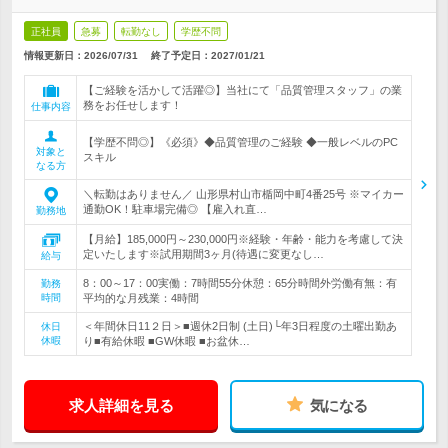
正社員
急募
転勤なし
学歴不問
情報更新日：2026/07/31
終了予定日：
2027/01/21
【ご経験を活かして活躍◎】当社にて「品質管理スタッフ」の業
務をお任せします！
仕事内容
【学歴不問◎】《必須》◆品質管理のご経験 ◆一般レベルのPC
対象と
スキル
なる方
＼転勤はありません／ 山形県村山市楯岡中町4番25号 ※マイカー
通勤OK！駐車場完備◎ 【雇入れ直…
勤務地
【月給】185,000円～230,000円※経験・年齢・能力を考慮して決
定いたします※試用期間3ヶ月(待遇に変更なし…
給与
8：00～17：00実働：7時間55分休憩：65分時間外労働有無：有
勤務
時間
平均的な月残業：4時間
＜年間休日11２日＞■週休2日制 (土日)└年3日程度の土曜出勤あ
休日
休暇
り■有給休暇 ■GW休暇 ■お盆休…
求人詳細を見る
気になる