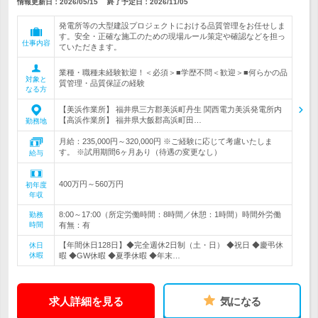
情報更新日：2026/05/15
終了予定日：
2026/11/05
発電所等の大型建設プロジェクトにおける品質管理をお任せしま
す。安全・正確な施工のための現場ルール策定や確認などを担っ
仕事内容
ていただきます。
業種・職種未経験歓迎！＜必須＞■学歴不問＜歓迎＞■何らかの品
対象と
質管理・品質保証の経験
なる方
【美浜作業所】 福井県三方郡美浜町丹生 関西電力美浜発電所内
【高浜作業所】 福井県大飯郡高浜町田…
勤務地
月給：235,000円～320,000円 ※ご経験に応じて考慮いたしま
す。 ※試用期間6ヶ月あり（待遇の変更なし）
給与
400万円～560万円
初年度
年収
8:00～17:00（所定労働時間：8時間／休憩：1時間）時間外労働
勤務
時間
有無：有
【年間休日128日】◆完全週休2日制（土・日） ◆祝日 ◆慶弔休
休日
休暇
暇 ◆GW休暇 ◆夏季休暇 ◆年末…
求人詳細を見る
気になる