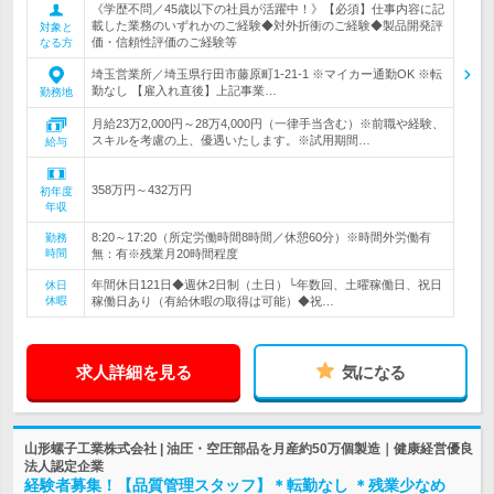
《学歴不問／45歳以下の社員が活躍中！》【必須】仕事内容に記
載した業務のいずれかのご経験◆対外折衝のご経験◆製品開発評
対象と
価・信頼性評価のご経験等
なる方
埼玉営業所／埼玉県行田市藤原町1-21-1 ※マイカー通勤OK ※転
勤なし 【雇入れ直後】上記事業…
勤務地
月給23万2,000円～28万4,000円（一律手当含む）※前職や経験、
スキルを考慮の上、優遇いたします。※試用期間…
給与
358万円～432万円
初年度
年収
8:20～17:20（所定労働時間8時間／休憩60分）※時間外労働有
勤務
時間
無：有※残業月20時間程度
年間休日121日◆週休2日制（土日）└年数回、土曜稼働日、祝日
休日
休暇
稼働日あり（有給休暇の取得は可能）◆祝…
求人詳細を見る
気になる
山形螺子工業株式会社 | 油圧・空圧部品を月産約50万個製造｜健康経営優良
法人認定企業
経験者募集！【品質管理スタッフ】＊転勤なし ＊残業少なめ