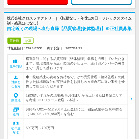
株式会社クロスファクトリー | 《転勤なし・年休120日・フレックスタイム
制・残業ほぼなし》
自宅近くの現場へ直行直帰【品質管理(躯体監理)】※正社員募集
正社員
急募
情報更新日：2026/07/31
終了予定日：
2027/01/21
構造設計に関する品質管理（躯体監理）業務を担当していただき
ます。現場管理から設計図面のレビュー、設計部メンバーの教育
仕事内容
まで一貫して携わります
◆一級建築士の資格をお持ちで、かつ品質管理（躯体監理）の経
験または構造設計の実務経験をお持ちの方※自宅に近い案件を優
対象と
先して担当いただきます
なる方
1都3県いずれかの現場先 ※お住まいから近いまたは希望エリア
を考慮 ※U・Iターン歓迎 ～本社～…
勤務地
月給427,025～512,950※上記金額には、固定残業手当 60時間分
（134,025～160,950円）を含む…
給与
600万円～720万円
初年度
年収