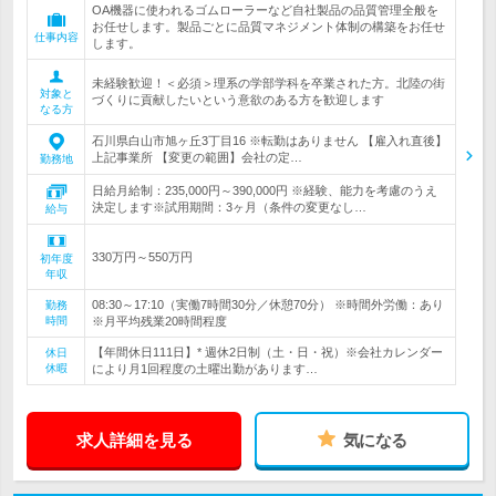
OA機器に使われるゴムローラーなど自社製品の品質管理全般を
お任せします。製品ごとに品質マネジメント体制の構築をお任せ
仕事内容
します。
未経験歓迎！＜必須＞理系の学部学科を卒業された方。北陸の街
対象と
づくりに貢献したいという意欲のある方を歓迎します
なる方
石川県白山市旭ヶ丘3丁目16 ※転勤はありません 【雇入れ直後】
上記事業所 【変更の範囲】会社の定…
勤務地
日給月給制：235,000円～390,000円 ※経験、能力を考慮のうえ
決定します※試用期間：3ヶ月（条件の変更なし…
給与
330万円～550万円
初年度
年収
08:30～17:10（実働7時間30分／休憩70分） ※時間外労働：あり
勤務
時間
※月平均残業20時間程度
【年間休日111日】* 週休2日制（土・日・祝）※会社カレンダー
休日
休暇
により月1回程度の土曜出勤があります…
求人詳細を見る
気になる