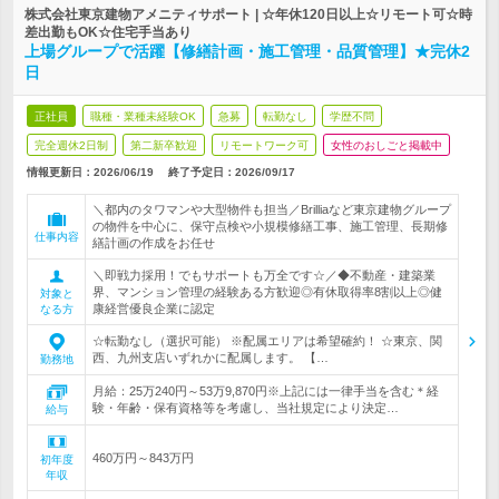
株式会社東京建物アメニティサポート | ☆年休120日以上☆リモート可☆時
差出勤もOK☆住宅手当あり
上場グループで活躍【修繕計画・施工管理・品質管理】★完休2
日
正社員
職種・業種未経験OK
急募
転勤なし
学歴不問
完全週休2日制
第二新卒歓迎
リモートワーク可
女性のおしごと掲載中
情報更新日：2026/06/19
終了予定日：
2026/09/17
＼都内のタワマンや大型物件も担当／Brilliaなど東京建物グループ
の物件を中心に、保守点検や小規模修繕工事、施工管理、長期修
仕事内容
繕計画の作成をお任せ
＼即戦力採用！でもサポートも万全です☆／◆不動産・建築業
界、マンション管理の経験ある方歓迎◎有休取得率8割以上◎健
対象と
康経営優良企業に認定
なる方
☆転勤なし（選択可能） ※配属エリアは希望確約！ ☆東京、関
西、九州支店いずれかに配属します。 【…
勤務地
月給：25万240円～53万9,870円※上記には一律手当を含む＊経
験・年齢・保有資格等を考慮し、当社規定により決定…
給与
460万円～843万円
初年度
年収