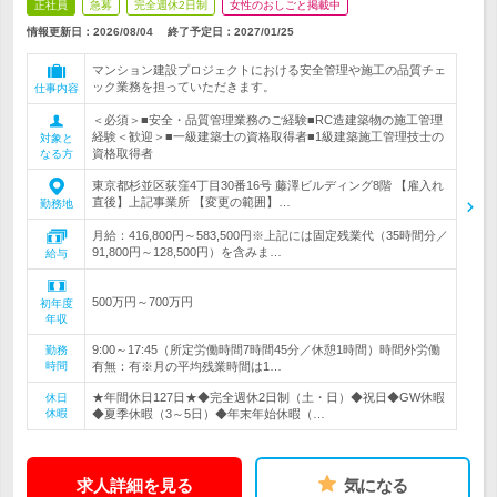
正社員
急募
完全週休2日制
女性のおしごと掲載中
情報更新日：2026/08/04
終了予定日：
2027/01/25
マンション建設プロジェクトにおける安全管理や施工の品質チェ
ック業務を担っていただきます。
仕事内容
＜必須＞■安全・品質管理業務のご経験■RC造建築物の施工管理
経験＜歓迎＞■一級建築士の資格取得者■1級建築施工管理技士の
対象と
資格取得者
なる方
東京都杉並区荻窪4丁目30番16号 藤澤ビルディング8階 【雇入れ
直後】上記事業所 【変更の範囲】…
勤務地
月給：416,800円～583,500円※上記には固定残業代（35時間分／
91,800円～128,500円）を含みま…
給与
500万円～700万円
初年度
年収
9:00～17:45（所定労働時間7時間45分／休憩1時間）時間外労働
勤務
時間
有無：有※月の平均残業時間は1…
★年間休日127日★◆完全週休2日制（土・日）◆祝日◆GW休暇
休日
休暇
◆夏季休暇（3～5日）◆年末年始休暇（…
求人詳細を見る
気になる