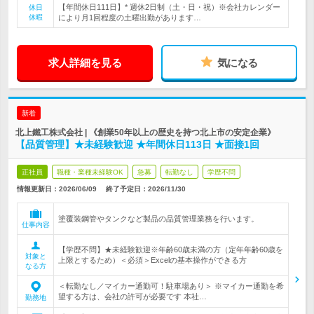
【年間休日111日】* 週休2日制（土・日・祝）※会社カレンダー
休日
休暇
により月1回程度の土曜出勤があります…
求人詳細を見る
気になる
新着
北上鐵工株式会社 | 《創業50年以上の歴史を持つ北上市の安定企業》
【品質管理】★未経験歓迎 ★年間休日113日 ★面接1回
正社員
職種・業種未経験OK
急募
転勤なし
学歴不問
情報更新日：2026/06/09
終了予定日：
2026/11/30
塗覆装鋼管やタンクなど製品の品質管理業務を行います。
仕事内容
【学歴不問】★未経験歓迎※年齢60歳未満の方（定年年齢60歳を
対象と
上限とするため）＜必須＞Excelの基本操作ができる方
なる方
＜転勤なし／マイカー通勤可！駐車場あり＞ ※マイカー通勤を希
望する方は、会社の許可が必要です 本社…
勤務地