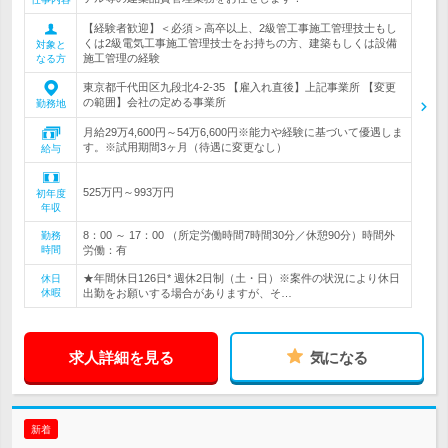
【経験者歓迎】＜必須＞高卒以上、2級管工事施工管理技士もし
くは2級電気工事施工管理技士をお持ちの方、建築もしくは設備
対象と
施工管理の経験
なる方
東京都千代田区九段北4-2-35 【雇入れ直後】上記事業所 【変更
の範囲】会社の定める事業所
勤務地
月給29万4,600円～54万6,600円※能力や経験に基づいて優遇しま
す。※試用期間3ヶ月（待遇に変更なし）
給与
525万円～993万円
初年度
年収
8：00 ～ 17：00 （所定労働時間7時間30分／休憩90分）時間外
勤務
時間
労働：有
★年間休日126日* 週休2日制（土・日）※案件の状況により休日
休日
休暇
出勤をお願いする場合がありますが、そ…
求人詳細を見る
気になる
新着