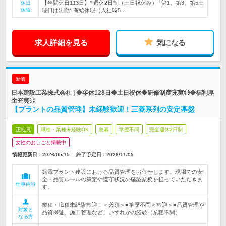
【年間休日113日】* 週休2日制（土日祝休み）└第1、第3、第5土
休日
休暇
曜日は出勤* 有給休暇（入社時5…
求人詳細を見る
気になる
新着
日本建設工業株式会社 | ◆年休128日◆土日祝休◆研修制度充実◎◆福利厚
生充実◎
【プラントの品質管理】未経験歓迎！三菱系列の安定基盤
正社員
職種・業種未経験OK
急募
学歴不問
完全週休2日制
女性のおしごと掲載中
情報更新日：2026/05/15
終了予定日：
2026/11/05
発電プラント建設における品質管理をお任せします。現場での安
全・品質ルールの策定や遵守状況の確認業務を担っていただきま
仕事内容
す。
業種・職種未経験歓迎！＜必須＞■学歴不問＜歓迎＞■品質管理や
対象と
品質保証、施工管理など、いずれかの経験（業種不問）
なる方