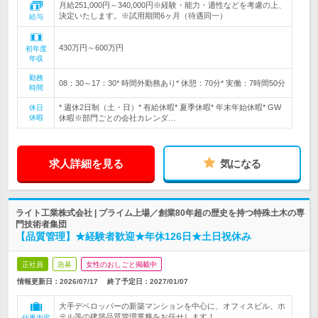
月給251,000円～340,000円※経験・能力・適性などを考慮の上、
決定いたします。※試用期間6ヶ月（待遇同一）
給与
430万円～600万円
初年度
年収
勤務
08：30～17：30* 時間外勤務あり* 休憩：70分* 実働：7時間50分
時間
* 週休2日制（土・日）* 有給休暇* 夏季休暇* 年末年始休暇* GW
休日
休暇
休暇※部門ごとの会社カレンダ…
求人詳細を見る
気になる
ライト工業株式会社 | プライム上場／創業80年超の歴史を持つ特殊土木の専
門技術者集団
【品質管理】★経験者歓迎★年休126日★土日祝休み
正社員
急募
女性のおしごと掲載中
情報更新日：2026/07/17
終了予定日：
2027/01/07
大手デベロッパーの新築マンションを中心に、オフィスビル、ホ
テル等の建築品質管理業務をお任せします！
仕事内容