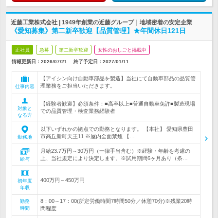
近藤工業株式会社 | 1949年創業の近藤グループ｜地域密着の安定企業
《愛知募集》第二新卒歓迎【品質管理】★年間休日121日
正社員
急募
第二新卒歓迎
女性のおしごと掲載中
情報更新日：2026/07/21
終了予定日：
2027/01/11
【アイシン向け自動車部品を製造】当社にて自動車部品の品質管
理業務をご担当いただきます。
仕事内容
【経験者歓迎】必須条件：■高卒以上■普通自動車免許■製造現場
対象と
での品質管理・検査業務経験者
なる方
以下いずれかの拠点での勤務となります。 【本社】 愛知県豊田
市高丘新町天王11 ※屋内全面禁煙 【…
勤務地
月給23.7万円～30万円（一律手当含む）※経験・年齢を考慮の
上、当社規定により決定します。※試用期間6ヶ月あり（条…
給与
400万円～450万円
初年度
年収
8：00～17：00(所定労働時間7時間50分／休憩70分)※残業20時
勤務
時間
間程度