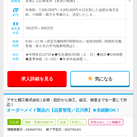
直後】上記事業所 【変更の範囲】…
勤務地
年俸制：7,000,000円～9,000,000円※12分割した金額を毎月支
給。※経験・能力を考慮の上、決定いたしま…
給与
700万円～900万円
初年度
年収
9:00～17:45（所定労働時間7時間45分／休憩1時間）時間外労働
勤務
時間
有無：有※月の平均残業時間は1…
★年間休日127日★◆完全週休2日制（土・日）◆祝日◆GW休暇
休日
休暇
◆夏季休暇（3～5日）◆年末年始休暇（…
求人詳細を見る
気になる
アサヒ精工株式会社 | 企画・設計から加工、組立、検査までを一貫して対
応！
オーダーメイド製品の【品質管理／石川県】★未経験OK！
正社員
職種・業種未経験OK
急募
転勤なし
女性のおしごと掲載中
情報更新日：2026/07/31
終了予定日：
2027/01/21