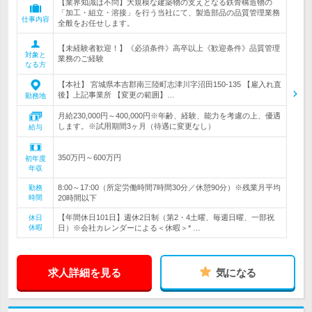
【業界知識は不問】大規模な建築物の支えとなる鉄骨構造物の
「加工・組立・溶接」を行う当社にて、製造部品の品質管理業務
仕事内容
全般をお任せします。
【未経験者歓迎！】《必須条件》高卒以上《歓迎条件》品質管理
対象と
業務のご経験
なる方
【本社】 宮城県本吉郡南三陸町志津川字沼田150-135 【雇入れ直
後】上記事業所 【変更の範囲】…
勤務地
月給230,000円～400,000円※年齢、経験、能力を考慮の上、優遇
します。※試用期間3ヶ月（待遇に変更なし）
給与
350万円～600万円
初年度
年収
8:00～17:00（所定労働時間7時間30分／休憩90分）※残業月平均
勤務
時間
20時間以下
【年間休日101日】週休2日制（第2・4土曜、毎週日曜、一部祝
休日
休暇
日）※会社カレンダーによる＜休暇＞* …
求人詳細を見る
気になる