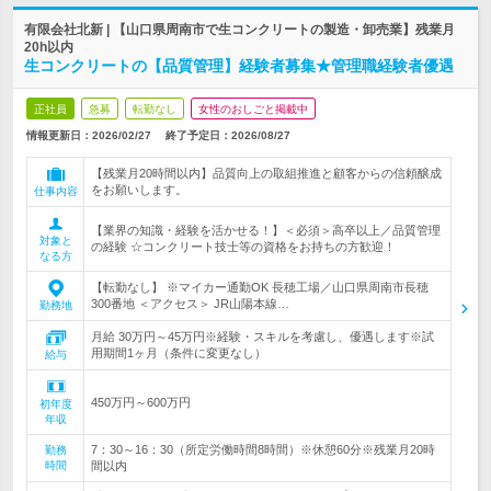
有限会社北新 | 【山口県周南市で生コンクリートの製造・卸売業】残業月
20h以内
生コンクリートの【品質管理】経験者募集★管理職経験者優遇
正社員
急募
転勤なし
女性のおしごと掲載中
情報更新日：2026/02/27
終了予定日：
2026/08/27
【残業月20時間以内】品質向上の取組推進と顧客からの信頼醸成
をお願いします。
仕事内容
【業界の知識・経験を活かせる！】＜必須＞高卒以上／品質管理
対象と
の経験 ☆コンクリート技士等の資格をお持ちの方歓迎！
なる方
【転勤なし】 ※マイカー通勤OK 長穂工場／山口県周南市長穂
300番地 ＜アクセス＞ JR山陽本線…
勤務地
月給 30万円～45万円※経験・スキルを考慮し、優遇します※試
用期間1ヶ月（条件に変更なし）
給与
450万円～600万円
初年度
年収
7：30～16：30（所定労働時間8時間）※休憩60分※残業月20時
勤務
時間
間以内