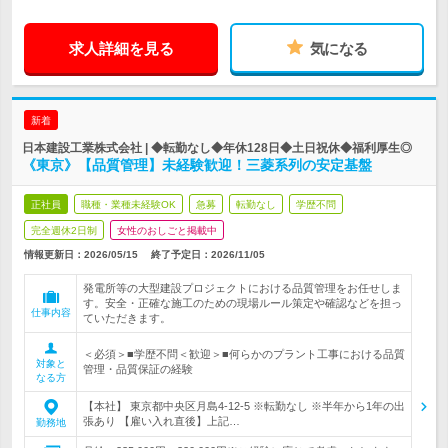
求人詳細を見る
気になる
新着
日本建設工業株式会社 | ◆転勤なし◆年休128日◆土日祝休◆福利厚生◎
《東京》【品質管理】未経験歓迎！三菱系列の安定基盤
正社員
職種・業種未経験OK
急募
転勤なし
学歴不問
完全週休2日制
女性のおしごと掲載中
情報更新日：2026/05/15
終了予定日：
2026/11/05
発電所等の大型建設プロジェクトにおける品質管理をお任せしま
す。安全・正確な施工のための現場ルール策定や確認などを担っ
仕事内容
ていただきます。
＜必須＞■学歴不問＜歓迎＞■何らかのプラント工事における品質
対象と
管理・品質保証の経験
なる方
【本社】 東京都中央区月島4-12-5 ※転勤なし ※半年から1年の出
張あり 【雇い入れ直後】上記…
勤務地