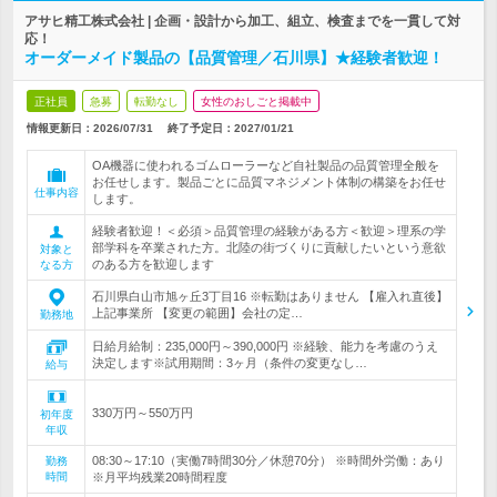
アサヒ精工株式会社 | 企画・設計から加工、組立、検査までを一貫して対
応！
オーダーメイド製品の【品質管理／石川県】★経験者歓迎！
正社員
急募
転勤なし
女性のおしごと掲載中
情報更新日：2026/07/31
終了予定日：
2027/01/21
OA機器に使われるゴムローラーなど自社製品の品質管理全般を
お任せします。製品ごとに品質マネジメント体制の構築をお任せ
仕事内容
します。
経験者歓迎！＜必須＞品質管理の経験がある方＜歓迎＞理系の学
部学科を卒業された方。北陸の街づくりに貢献したいという意欲
対象と
のある方を歓迎します
なる方
石川県白山市旭ヶ丘3丁目16 ※転勤はありません 【雇入れ直後】
上記事業所 【変更の範囲】会社の定…
勤務地
日給月給制：235,000円～390,000円 ※経験、能力を考慮のうえ
決定します※試用期間：3ヶ月（条件の変更なし…
給与
330万円～550万円
初年度
年収
08:30～17:10（実働7時間30分／休憩70分） ※時間外労働：あり
勤務
時間
※月平均残業20時間程度