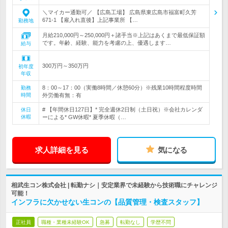
＼マイカー通勤可／ 【広島工場】 広島県東広島市福富町久芳
671-1 【雇入れ直後】上記事業所 【…
勤務地
月給210,000円～250,000円＋諸手当※上記はあくまで最低保証額
です。年齢、経験、能力を考慮の上、優遇します…
給与
300万円～350万円
初年度
年収
8：00～17：00（実働8時間／休憩60分）※残業10時間程度時間
勤務
時間
外労働有無：有
# 【年間休日127日】* 完全週休2日制（土日祝）※会社カレンダ
休日
休暇
ーによる* GW休暇* 夏季休暇（…
求人詳細を見る
気になる
相武生コン株式会社 | 転勤ナシ｜安定業界で未経験から技術職にチャレンジ
可能！
インフラに欠かせない生コンの【品質管理・検査スタッフ】
正社員
職種・業種未経験OK
急募
転勤なし
学歴不問