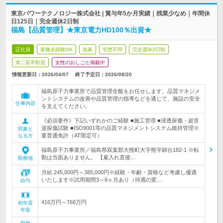
東京パワーテクノロジー株式会社 | 賞与年5か月実績｜残業少なめ｜年間休
日125日｜完全週休2日制
福島【品質管理】★東京電力HD100％出資★
正社員
業種未経験OK
急募
学歴不問
完全週休2日制
第二新卒歓迎
女性のおしごと掲載中
情報更新日：2026/04/07
終了予定日：
2026/08/20
福島原子力事業所で品質管理全般をお任せします。品質マネジメ
ントシステムの改善や品質管理の指導などを通じて、施設の安全
仕事内容
を支えてください。
《必須要件》下記いずれかのご経験 ■施工管理 ■浸透探傷・超音
波探傷試験 ■ISO9001等の品質マネジメントシステム維持管理※
対象と
要普通免許（AT限定可）
なる方
福島原子力事業所／福島県双葉郡大熊町大字熊字錦台182-1 ※転
勤は当面ありません。 【雇入れ直後…
勤務地
月給 245,000円～385,000円※経験・年齢・資格など考慮し優遇
いたします※試用期間3～6ヶ月あり（待遇の変…
給与
416万円～766万円
初年度
年収