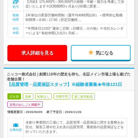
【月給】173,400円～300,000円※経験・年齢・能力を考慮して決
定いたします※試用期間3ヶ月あり(待遇に変更…
給与
1年単位の変形労働時間制（週平均40時間以内）＜標準的な勤務
勤務
時間
時間帯＞8:00～17:00（所定労働時…
* 年間休日113日* 週休二日制（日曜日，その他）※当社カレンダ
休日
休暇
ーによる* 有給休暇(入社3ヶ月経…
求人詳細を見る
気になる
ニッコー株式会社 | 創業118年の歴史を持ち、名証メイン市場上場も遂げた
老舗企業！
【品質管理・品質保証スタッフ】※経験者募集★年休121日
正社員
急募
転勤なし
学歴不問
第二新卒歓迎
女性のおしごと掲載中
情報更新日：2026/06/05
終了予定日：
2026/11/26
水創り事業部の工場にて、品質管理・品質保証に関する業務をお
任せ。製造工場や仕入れ先の品質管理、量産前の品質保証などを
仕事内容
行っていただきます。