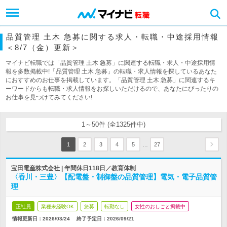
品質管理 土木 急募に関する求人・転職・中途採用情報
＜8/7（金）更新＞
マイナビ転職では「品質管理 土木 急募」に関連する転職・求人・中途採用情
報を多数掲載中!「品質管理 土木 急募」の転職・求人情報を探しているあなた
におすすめのお仕事を掲載しています。「品質管理 土木 急募」に関連するキ
ーワードからも転職・求人情報をお探しいただけるので、あなたにぴったりの
お仕事を見つけてみてください!
1～50件 (全1325件中)
…
1
2
3
4
5
27
宝田電産株式会社 | 年間休日118日／教育体制
〈香川・三豊〉【配電盤・制御盤の品質管理】電気・電子品質管
理
正社員
業種未経験OK
急募
転勤なし
女性のおしごと掲載中
情報更新日：2026/03/24
終了予定日：
2026/09/21