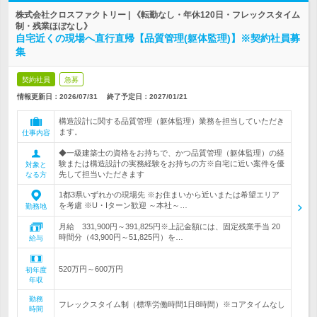
株式会社クロスファクトリー | 《転勤なし・年休120日・フレックスタイム
制・残業ほぼなし》
自宅近くの現場へ直行直帰【品質管理(躯体監理)】※契約社員募
集
契約社員
急募
情報更新日：2026/07/31
終了予定日：
2027/01/21
構造設計に関する品質管理（躯体監理）業務を担当していただき
ます。
仕事内容
◆一級建築士の資格をお持ちで、かつ品質管理（躯体監理）の経
験または構造設計の実務経験をお持ちの方※自宅に近い案件を優
対象と
先して担当いただきます
なる方
1都3県いずれかの現場先 ※お住まいから近いまたは希望エリア
を考慮 ※U・Iターン歓迎 ～本社～…
勤務地
月給 331,900円～391,825円※上記金額には、固定残業手当 20
時間分（43,900円～51,825円）を…
給与
520万円～600万円
初年度
年収
勤務
フレックスタイム制（標準労働時間1日8時間）※コアタイムなし
時間