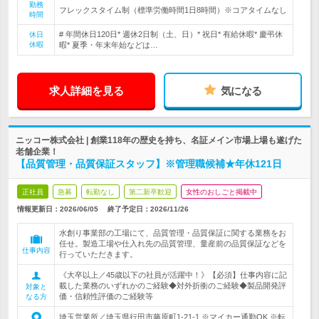
勤務
フレックスタイム制（標準労働時間1日8時間）※コアタイムなし
時間
# 年間休日120日* 週休2日制（土、日）* 祝日* 有給休暇* 慶弔休
休日
休暇
暇* 夏季・年末年始などは…
求人詳細を見る
気になる
ニッコー株式会社 | 創業118年の歴史を持ち、名証メイン市場上場も遂げた
老舗企業！
【品質管理・品質保証スタッフ】※管理職候補★年休121日
正社員
急募
転勤なし
第二新卒歓迎
女性のおしごと掲載中
情報更新日：2026/06/05
終了予定日：
2026/11/26
水創り事業部の工場にて、品質管理・品質保証に関する業務をお
任せ。製造工場や仕入れ先の品質管理、量産前の品質保証などを
仕事内容
行っていただきます。
《大卒以上／45歳以下の社員が活躍中！》【必須】仕事内容に記
載した業務のいずれかのご経験◆対外折衝のご経験◆製品開発評
対象と
価・信頼性評価のご経験等
なる方
埼玉営業所／埼玉県行田市藤原町1-21-1 ※マイカー通勤OK ※転