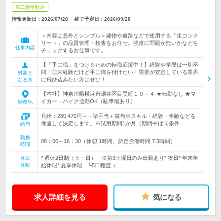
第二新卒歓迎
情報更新日：2026/07/28
終了予定日：
2026/09/28
＜内容は意外とシンプル＞建物や道路などで使用する「生コンク
リート」の品質管理・検査をお任せ。強度に問題が無いかなどを
仕事内容
チェックするお仕事です。
【「手に職」をつけるための転職応援中！】経験や学歴は一切不
問！◎未経験だけど手に職を付けたい！需要が安定している業界
対象と
に飛び込みたい方はぜひ！
なる方
【本社】神奈川県横浜市瀬谷区目黒町１０－４ ★転勤なし ★マ
イカー・バイク通勤OK（駐車場あり）
勤務地
月給：280,470円～＋諸手当＋賞与※スキル・経験・年齢などを
考慮して決定します。※試用期間1か月（期間中は同条件…
給与
勤務
08：00～16：30（休憩 1時間、所定労働時間 7.5時間）
時間
* 週休2日制（土・日） ※第3土曜日のみ出勤あり* 祝日* 年末年
休日
休暇
始休暇* 夏季休暇 └5日程度（…
求人詳細を見る
気になる