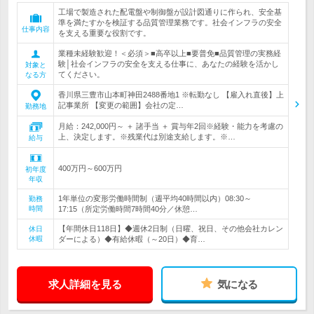
工場で製造された配電盤や制御盤が設計図通りに作られ、安全基
準を満たすかを検証する品質管理業務です。社会インフラの安全
仕事内容
を支える重要な役割です。
業種未経験歓迎！＜必須＞■高卒以上■要普免■品質管理の実務経
験│社会インフラの安全を支える仕事に、あなたの経験を活かし
対象と
てください。
なる方
香川県三豊市山本町神田2488番地1 ※転勤なし 【雇入れ直後】上
記事業所 【変更の範囲】会社の定…
勤務地
月給：242,000円～ ＋ 諸手当 ＋ 賞与年2回※経験・能力を考慮の
上、決定します。※残業代は別途支給します。※…
給与
400万円～600万円
初年度
年収
1年単位の変形労働時間制（週平均40時間以内）08:30～
勤務
時間
17:15（所定労働時間7時間40分／休憩…
【年間休日118日】◆週休2日制（日曜、祝日、その他会社カレン
休日
休暇
ダーによる）◆有給休暇（～20日）◆育…
求人詳細を見る
気になる