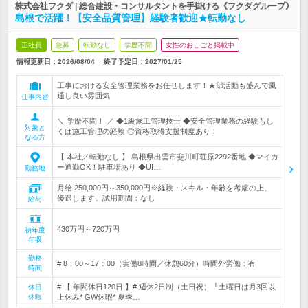
株式会社フクダ | 総合建設・コンサルタントを手掛ける《フクダグループ》
島根で活躍！【安全品質管理】経験者歓迎★転勤なし
正社員
急募
転勤なし
学歴不問
女性のおしごと掲載中
情報更新日：2026/08/04
終了予定日：
2027/01/25
工事における安全管理業務をお任せします！★部活動も盛んで風
通し良い雰囲気
仕事内容
＼ 学歴不問！ ／ ◆1級施工管理技士 ◆安全管理業務の経験もし
対象と
くは施工管理の経験 ◎資格取得支援制度あり！
なる方
【 本社／転勤なし 】 島根県出雲市斐川町荘原2292番地 ◆マイカ
ー通勤OK！駐車場あり ◆UI…
勤務地
月給 250,000円～350,000円※経験・スキル・年齢を考慮の上、
優遇します。試用期間：なし
給与
430万円～720万円
初年度
年収
勤務
# 8：00～17：00（実働8時間／休憩60分）時間外労働：有
時間
# 【 年間休日120日 】# 週休2日制（土日祝） └土曜日は月3回以
休日
休暇
上休み* GW休暇* 夏季…