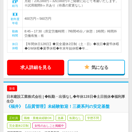
月給：235,000円～320,000円※ご経験に応じて考慮いたします。
※試用期間6ヶ月あり（待遇の変更なし）
給与
400万円～560万円
初年度
年収
8:45～17:30（所定労働時間：7時間45分／休憩：1時間）時間外
勤務
時間
労働有無：有
【年間休日128日】◆完全週休2日制（土・日）◆祝日◆慶弔休暇
休日
休暇
◆GW休暇◆夏季休暇◆年末年始休暇◆年…
求人詳細を見る
気になる
新着
日本建設工業株式会社 | ◆転勤・出張なし◆年休128日◆土日祝休◆福利厚
生◎
《福井》【品質管理】未経験歓迎！三菱系列の安定基盤
正社員
職種・業種未経験OK
急募
転勤なし
学歴不問
完全週休2日制
女性のおしごと掲載中