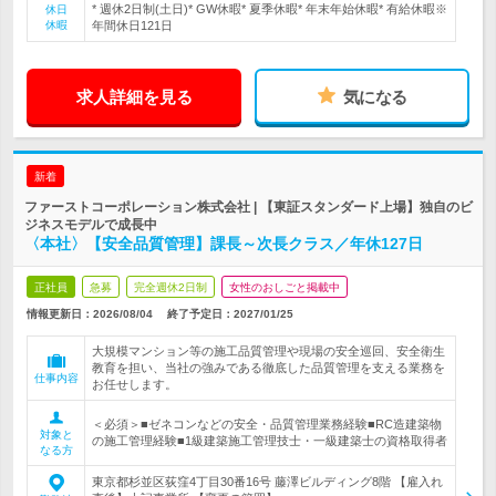
* 週休2日制(土日)* GW休暇* 夏季休暇* 年末年始休暇* 有給休暇※
休日
休暇
年間休日121日
求人詳細を見る
気になる
新着
ファーストコーポレーション株式会社 | 【東証スタンダード上場】独自のビ
ジネスモデルで成長中
〈本社〉【安全品質管理】課長～次長クラス／年休127日
正社員
急募
完全週休2日制
女性のおしごと掲載中
情報更新日：2026/08/04
終了予定日：
2027/01/25
大規模マンション等の施工品質管理や現場の安全巡回、安全衛生
教育を担い、当社の強みである徹底した品質管理を支える業務を
仕事内容
お任せします。
＜必須＞■ゼネコンなどの安全・品質管理業務経験■RC造建築物
対象と
の施工管理経験■1級建築施工管理技士・一級建築士の資格取得者
なる方
東京都杉並区荻窪4丁目30番16号 藤澤ビルディング8階 【雇入れ