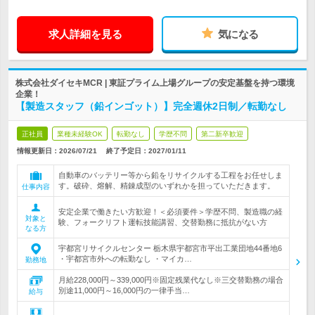
求人詳細を見る
気になる
株式会社ダイセキMCR | 東証プライム上場グループの安定基盤を持つ環境
企業！
【製造スタッフ（鉛インゴット）】完全週休2日制／転勤なし
正社員
業種未経験OK
転勤なし
学歴不問
第二新卒歓迎
情報更新日：2026/07/21
終了予定日：
2027/01/11
自動車のバッテリー等から鉛をリサイクルする工程をお任せしま
す。破砕、熔解、精錬成型のいずれかを担っていただきます。
仕事内容
安定企業で働きたい方歓迎！＜必須要件＞学歴不問、製造職の経
対象と
験、フォークリフト運転技能講習、交替勤務に抵抗がない方
なる方
宇都宮リサイクルセンター 栃木県宇都宮市平出工業団地44番地6
・宇都宮市外への転勤なし ・マイカ…
勤務地
月給228,000円～339,000円※固定残業代なし※三交替勤務の場合
別途11,000円～16,000円の一律手当…
給与