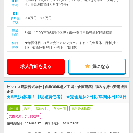
【月給】300,000円～500,000円※経験、能力を考慮の上決定しま
す。※試用期間2カ月(同条件)
給与
600万円～800万円
初年度
年収
勤務
8:00～17:00(実働8時間)休憩：60分※月平均残業10時間程度
時間
★年間休日121日※会社カレンダーによる・完全週休二日制(土・
休日
休暇
日)・有給休暇10日～20日(下限日数…
求人詳細を見る
気になる
サンエス建設株式会社 | 創業30年超／工場・倉庫建築に強みを持つ安定成長
企業
★即戦力募集！【現場責任者】 ★完全週休2日制/年間休日128日
正社員
急募
転勤なし
学歴不問
完全週休2日制
女性のおしごと掲載中
情報更新日：2026/02/27
終了予定日：
2026/08/27