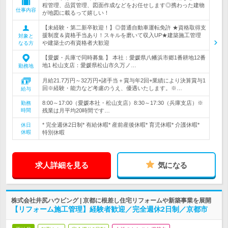
程管理、品質管理、図面作成などをお任せします◎携わった建物
仕事内容
が地図に載るって嬉しい！
【未経験・第二新卒歓迎！】◎普通自動車運転免許 ★資格取得支
援制度＆資格手当あり！スキルを磨いて収入UP★建築施工管理
対象と
や建築士の有資格者大歓迎
なる方
【愛媛・兵庫で同時募集 】 本社：愛媛県八幡浜市郷1番耕地12番
地1 松山支店：愛媛県松山市久万ノ…
勤務地
月給21.7万円～32万円+諸手当＋賞与年2回+業績により決算賞与1
回※経験・能力など考慮のうえ、優遇いたします。※…
給与
8:00～17:00（愛媛本社・松山支店）8:30～17:30（兵庫支店）※
勤務
時間
残業は月平均20時間です…
* 完全週休2日制* 有給休暇* 産前産後休暇* 育児休暇* 介護休暇*
休日
休暇
特別休暇
求人詳細を見る
気になる
株式会社井尻ハウビング | 京都に根差し住宅リフォームや新築事業を展開
【リフォーム施工管理】経験者歓迎／完全週休2日制／京都市