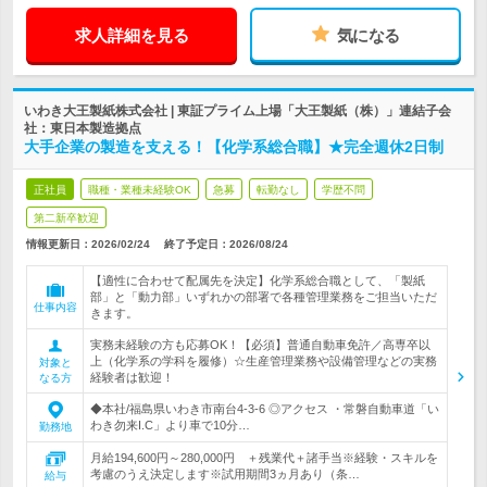
求人詳細を見る
気になる
いわき大王製紙株式会社 | 東証プライム上場「大王製紙（株）」連結子会
社：東日本製造拠点
大手企業の製造を支える！【化学系総合職】★完全週休2日制
正社員
職種・業種未経験OK
急募
転勤なし
学歴不問
第二新卒歓迎
情報更新日：2026/02/24
終了予定日：
2026/08/24
【適性に合わせて配属先を決定】化学系総合職として、「製紙
部」と「動力部」いずれかの部署で各種管理業務をご担当いただ
仕事内容
きます。
実務未経験の方も応募OK！【必須】普通自動車免許／高専卒以
上（化学系の学科を履修）☆生産管理業務や設備管理などの実務
対象と
経験者は歓迎！
なる方
◆本社/福島県いわき市南台4-3-6 ◎アクセス ・常磐自動車道「い
わき勿来I.C」より車で10分…
勤務地
月給194,600円～280,000円 ＋残業代＋諸手当※経験・スキルを
考慮のうえ決定します※試用期間3ヵ月あり（条…
給与