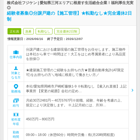
株式会社フジケン | 愛知県三河エリアに根差す生活総合企業！福利厚生充実
◎
経験者募集◎分譲戸建の【施工管理】★転勤なし★完全週休2日
制
正社員
急募
転勤なし
完全週休2日制
情報更新日：2026/06/16
終了予定日：
2026/12/07
分譲戸建における建築現場の施工管理をお任せします。施工物件
は本社から車で一時間ほど！大工をはじめ専属業者により高品質
仕事内容
を担保◎
★建築施工管理のご経験をお持ちの方★普通自動車免許(AT限定
対象と
可)をお持ちの方＼地域に根差して働きたい方／
なる方
本社/愛知県岡崎市戸崎町藤狭1-9 ※転勤なし 【雇入れ直後】上記
事業所 【変更の範囲】会社の定め…
勤務地
月給30万2481円～40万5767円※前職、経験、年齢を考慮の上、
規定により決定致します。 ※上記月給には、月30…
給与
450万円～800万円
初年度
年収
勤務
09:00～18:00（休憩60分）時間外労働：有(月20時間程度)
時間