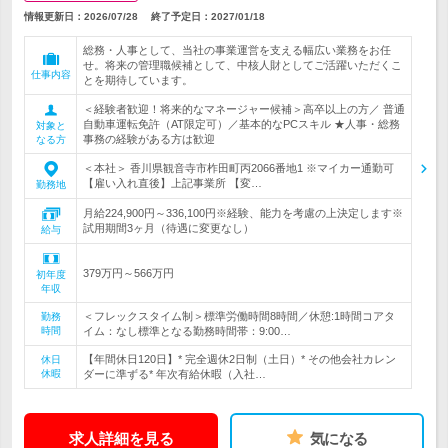
情報更新日：2026/07/28
終了予定日：
2027/01/18
総務・人事として、当社の事業運営を支える幅広い業務をお任
せ。将来の管理職候補として、中核人財としてご活躍いただくこ
仕事内容
とを期待しています。
＜経験者歓迎！将来的なマネージャー候補＞高卒以上の方／ 普通
自動車運転免許（AT限定可）／基本的なPCスキル ★人事・総務
対象と
事務の経験がある方は歓迎
なる方
＜本社＞ 香川県観音寺市柞田町丙2066番地1 ※マイカー通勤可
【雇い入れ直後】上記事業所 【変…
勤務地
月給224,900円～336,100円※経験、能力を考慮の上決定します※
試用期間3ヶ月（待遇に変更なし）
給与
379万円～566万円
初年度
年収
＜フレックスタイム制＞標準労働時間8時間／休憩:1時間コアタ
勤務
時間
イム：なし標準となる勤務時間帯：9:00…
【年間休日120日】* 完全週休2日制（土日）* その他会社カレン
休日
休暇
ダーに準ずる* 年次有給休暇（入社…
求人詳細を見る
気になる