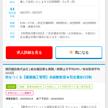
慮して決定いたします※試用期間：3ヵ月（同…
給与
400万円～550万円
初年度
年収
8:50～17:50 （所定労働時間：8時間0分）休憩時間：60分時間外
勤務
時間
労働：残業月10h
【年間休日数120日】◇完全週休2日制（土日祝休み） ※祝日が
休日
休暇
ある週は出勤の場合があります（会社カレ…
求人詳細を見る
気になる
堀田建設株式会社 | 総合建設業を展開／残業は月平均20H／有休取得平均
14.5日
街をつくる【建築施工管理】未経験歓迎★完全週休2日制
正社員
職種・業種未経験OK
転勤なし
学歴不問
第二新卒歓迎
女性のおしごと掲載中
情報更新日：2026/06/19
終了予定日：
2026/08/20
【数年かけてじっくり成長出来る◎】マンション・店舗などの工