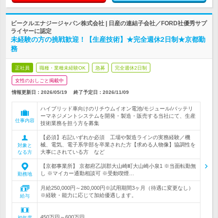
ビークルエナジージャパン株式会社 | 日産の連結子会社／FORD社優秀サプ
ライヤーに認定
未経験の方の挑戦歓迎！【生産技術】★完全週休2日制★京都勤
務
正社員
職種・業種未経験OK
急募
完全週休2日制
女性のおしごと掲載中
情報更新日：2026/05/19
終了予定日：
2026/11/09
ハイブリッド車向けのリチウムイオン電池/モジュール/バッテリ
ーマネジメントシステムを開発・製造・販売する当社にて、生産
仕事内容
技術業務を担う方を募集
【必須】右記いずれか必須 工場や製造ラインの実務経験／機
械、電気、電子系学部を卒業された方【求める人物像】協調性を
対象と
大事にされている方 など
なる方
【京都事業所】 京都府乙訓郡大山崎町大山崎小泉1 ※当面転勤無
し ※マイカー通勤相談可 ※受動喫煙…
勤務地
月給250,000円～280,000円※試用期間3ヶ月（待遇に変更なし）
※経験・能力に応じて加給優遇します。
給与
450万円～600万円
初年度