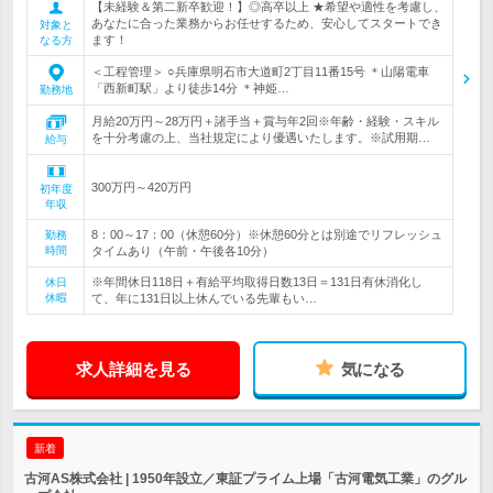
【未経験＆第二新卒歓迎！】◎高卒以上 ★希望や適性を考慮し、
あなたに合った業務からお任せするため、安心してスタートでき
対象と
ます！
なる方
＜工程管理＞ ○兵庫県明石市大道町2丁目11番15号 ＊山陽電車
「西新町駅」より徒歩14分 ＊神姫…
勤務地
月給20万円～28万円＋諸手当＋賞与年2回※年齢・経験・スキル
を十分考慮の上、当社規定により優遇いたします。※試用期…
給与
300万円～420万円
初年度
年収
8：00～17：00（休憩60分）※休憩60分とは別途でリフレッシュ
勤務
時間
タイムあり（午前・午後各10分）
※年間休日118日＋有給平均取得日数13日＝131日有休消化し
休日
休暇
て、年に131日以上休んでいる先輩もい…
求人詳細を見る
気になる
新着
古河AS株式会社 | 1950年設立／東証プライム上場「古河電気工業」のグル