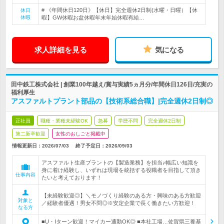
# 《年間休日120日》【休日】完全週休2日制(水曜・日曜）【休
休日
休暇
暇】GW休暇お盆休暇年末年始休暇有給…
求人詳細を見る
気になる
田中鉄工株式会社 | 創業100年越え/賞与実績5ヵ月分/年間休日126日/充実の
福利厚生
アスファルトプラント部品の【技術系総合職】|完全週休2日制◎
正社員
職種・業種未経験OK
急募
学歴不問
完全週休2日制
第二新卒歓迎
女性のおしごと掲載中
情報更新日：2026/07/03
終了予定日：
2026/09/03
アスファルト生産プラントの【製造業務】を担当♪幅広い知識を
身に着け経験し、いずれは現場を統括する役職者を目指して頂き
仕事内容
たいと考えております！
【未経験歓迎◎】＼モノづくり経験のある方・興味のある方歓迎
対象と
／経験者優遇！男女不問◎※安定企業で長く働きたい方歓迎！
なる方
■U・Iターン歓迎！マイカー通勤OK◎ ■本社工場…佐賀県三養基