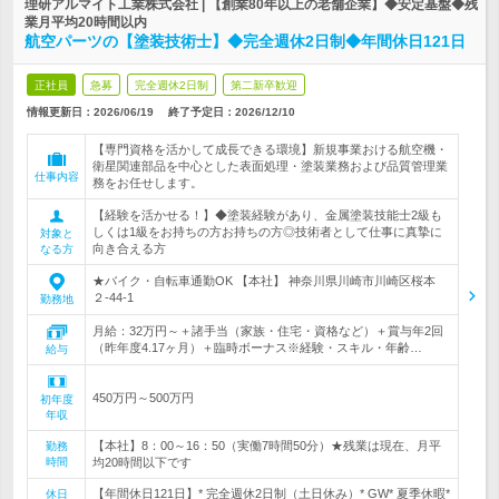
理研アルマイト工業株式会社 | 【創業80年以上の老舗企業】◆安定基盤◆残
業月平均20時間以内
航空パーツの【塗装技術士】◆完全週休2日制◆年間休日121日
正社員
急募
完全週休2日制
第二新卒歓迎
情報更新日：2026/06/19
終了予定日：
2026/12/10
【専門資格を活かして成長できる環境】新規事業おける航空機・
衛星関連部品を中心とした表面処理・塗装業務および品質管理業
仕事内容
務をお任せします。
【経験を活かせる！】◆塗装経験があり、金属塗装技能士2級も
しくは1級をお持ちの方お持ちの方◎技術者として仕事に真摯に
対象と
向き合える方
なる方
★バイク・自転車通勤OK 【本社】 神奈川県川崎市川崎区桜本
２-44-1
勤務地
月給：32万円～＋諸手当（家族・住宅・資格など）＋賞与年2回
（昨年度4.17ヶ月）＋臨時ボーナス※経験・スキル・年齢…
給与
450万円～500万円
初年度
年収
【本社】8：00～16：50（実働7時間50分）★残業は現在、月平
勤務
時間
均20時間以下です
【年間休日121日】* 完全週休2日制（土日休み）* GW* 夏季休暇*
休日