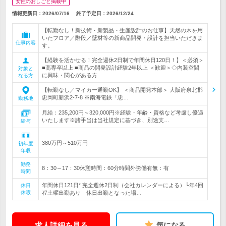
女性のおしごと掲載中
情報更新日：2026/07/16
終了予定日：
2026/12/24
【転勤なし！新技術・新製品・生産設計のお仕事】天然の木を用
いたフロア／階段／壁材等の新商品開発・設計を担当いただきま
仕事内容
す。
【経験を活かせる！完全週休2日制で年間休日120日！】＜必須＞
■高専卒以上 ■商品の開発設計経験2年以上 ＜歓迎＞◇内装空間
対象と
に興味・関心がある方
なる方
【転勤なし／マイカー通勤OK】 ＜商品開発本部＞ 大阪府泉北郡
忠岡町新浜2-7-8 ※南海電鉄「忠…
勤務地
月給：235,200円～320,000円※経験・年齢・資格など考慮し優遇
いたします※諸手当は当社規定に基づき、別途支…
給与
380万円～510万円
初年度
年収
勤務
8：30～17：30休憩時間：60分時間外労働有無：有
時間
年間休日121日* 完全週休2日制（会社カレンダーによる）└年4回
休日
休暇
程土曜出勤あり 休日出勤となった場…
求人詳細を見る
気になる