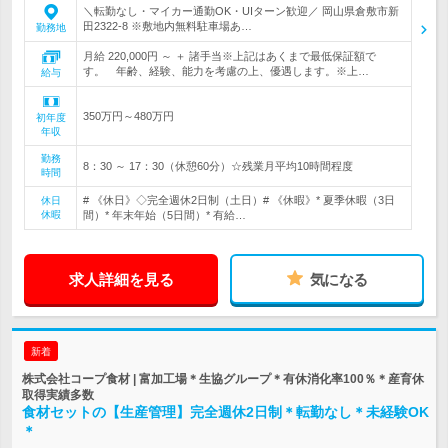
＼転勤なし・マイカー通勤OK・UIターン歓迎／ 岡山県倉敷市新
田2322-8 ※敷地内無料駐車場あ…
勤務地
月給 220,000円 ～ ＋ 諸手当※上記はあくまで最低保証額で
す。 年齢、経験、能力を考慮の上、優遇します。※上…
給与
350万円～480万円
初年度
年収
勤務
8：30 ～ 17：30（休憩60分）☆残業月平均10時間程度
時間
# 《休日》◇完全週休2日制（土日）# 《休暇》* 夏季休暇（3日
休日
休暇
間）* 年末年始（5日間）* 有給…
求人詳細を見る
気になる
新着
株式会社コープ食材 | 富加工場＊生協グループ＊有休消化率100％＊産育休
取得実績多数
食材セットの【生産管理】完全週休2日制＊転勤なし＊未経験OK
＊