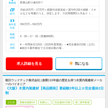
郡基山町小倉629-7
勤務地
月給18万円～27万円＋残業代全額支給＋賞与年2回※経験・スキ
ルなどを考慮のうえ、決定します。※試用期間3ヵ月あり（…
給与
350万円～550万円
初年度
年収
勤務
8：00～17：00（実働8時間）
時間
# ～年間休日126日（2025年度実績）～■完全週休2日制（土日）
休日
休暇
■祝日※案件都合で土日祝出勤の場…
求人詳細を見る
気になる
朝日ウッドテック株式会社 | 創業110年超の歴史を持つ木質内装建材メーカ
ーのパイオニア
《大阪》木質内装建材【商品開発】要経験2年以上☆完全週休2日
制
正社員
業種未経験OK
転勤なし
完全週休2日制
第二新卒歓迎