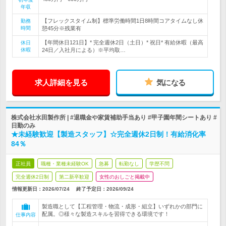
年収
【フレックスタイム制】標準労働時間1日8時間コアタイムなし休
勤務
時間
憩45分※残業有
【年間休日121日】* 完全週休2日（土日）* 祝日* 有給休暇（最高
休日
休暇
24日／入社月による）※平均取…
求人詳細を見る
気になる
株式会社水田製作所 | #退職金や家賃補助手当あり #甲子園年間シートあり #
日勤のみ
★未経験歓迎【製造スタッフ】☆完全週休2日制！有給消化率
84％
正社員
職種・業種未経験OK
急募
転勤なし
学歴不問
完全週休2日制
第二新卒歓迎
女性のおしごと掲載中
情報更新日：2026/07/24
終了予定日：
2026/09/24
製造職として【工程管理・物流・成形・組立】いずれかの部門に
配属。◎様々な製造スキルを習得できる環境です！
仕事内容