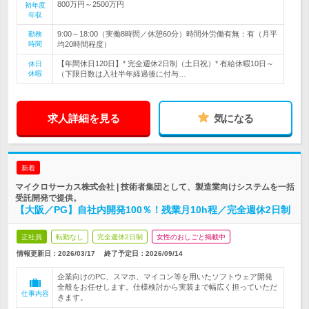
800万円～2500万円
初年度
年収
9:00～18:00（実働8時間／休憩60分）時間外労働有無：有（月平
勤務
時間
均20時間程度）
【年間休日120日】* 完全週休2日制（土日祝）* 有給休暇10日～
休日
休暇
（下限日数は入社半年経過後に付与…
求人詳細を見る
気になる
新着
マイクロサーカス株式会社 | 技術者集団として、製造業向けシステムを一括
受託開発で提供。
【大阪／PG】自社内開発100％！残業月10h程／完全週休2日制
正社員
転勤なし
完全週休2日制
女性のおしごと掲載中
情報更新日：2026/03/17
終了予定日：
2026/09/14
企業向けのPC、スマホ、マイコン等を用いたソフトウェア開発
全般をお任せします。仕様検討から実装まで幅広く担っていただ
仕事内容
きます。