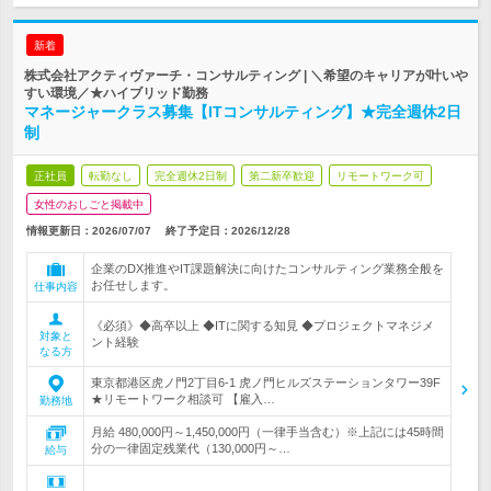
新着
株式会社アクティヴァーチ・コンサルティング | ＼希望のキャリアが叶いや
すい環境／★ハイブリッド勤務
マネージャークラス募集【ITコンサルティング】★完全週休2日
制
正社員
転勤なし
完全週休2日制
第二新卒歓迎
リモートワーク可
女性のおしごと掲載中
情報更新日：2026/07/07
終了予定日：
2026/12/28
企業のDX推進やIT課題解決に向けたコンサルティング業務全般を
お任せします。
仕事内容
《必須》◆高卒以上 ◆ITに関する知見 ◆プロジェクトマネジメ
対象と
ント経験
なる方
東京都港区虎ノ門2丁目6‐1 虎ノ門ヒルズステーションタワー39F
★リモートワーク相談可 【雇入…
勤務地
月給 480,000円～1,450,000円（一律手当含む）※上記には45時間
分の一律固定残業代（130,000円～…
給与