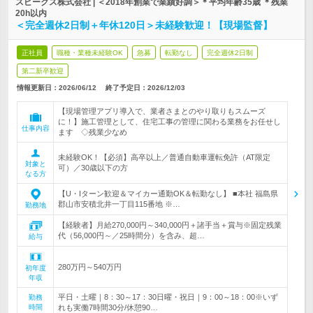
スピークス株式会社 | ＜2018年創業で業績好調＞＊平均年齢35歳 ＊残業
20h以内
＜完全週休2日制＋年休120日＞未経験歓迎！【現場監督】
正社員
職種・業種未経験OK
急募
転勤なし
完全週休2日制
第二新卒歓迎
情報更新日：2026/06/12
終了予定日：
2026/12/03
【現場管理アプリ導入で、業者さまとのやり取りもスムーズ
に！】施工管理として、住宅工事の管理に関わる業務をお任せし
仕事内容
ます ◇残業少なめ
未経験OK！【必須】高卒以上／普通自動車運転免許（AT限定
対象と
可）／30歳以下の方
なる方
【U・Iターン歓迎＆マイカー通勤OK＆転勤なし】 ■本社 福島県
郡山市安積北井一丁目115番地 ※…
勤務地
【経験者】月給270,000円～340,000円＋諸手当＋賞与※固定残業
代（56,000円～／25時間分）を含み、超…
給与
280万円～540万円
初年度
年収
平日・土曜｜8：30～17：30日曜・祝日｜9：00～18：00※いず
勤務
時間
れも実働7時間30分/休憩90…