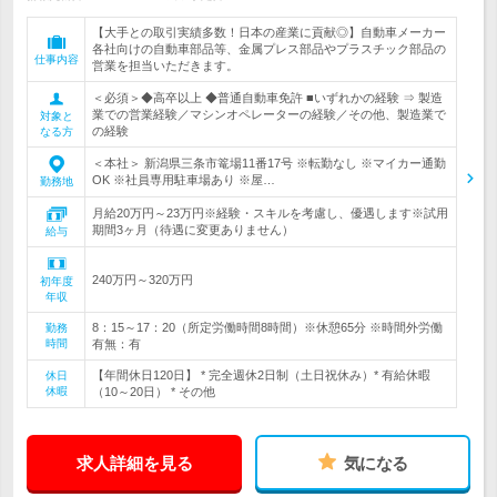
【大手との取引実績多数！日本の産業に貢献◎】自動車メーカー
各社向けの自動車部品等、金属プレス部品やプラスチック部品の
仕事内容
営業を担当いただきます。
＜必須＞◆高卒以上 ◆普通自動車免許 ■いずれかの経験 ⇒ 製造
業での営業経験／マシンオペレーターの経験／その他、製造業で
対象と
の経験
なる方
＜本社＞ 新潟県三条市篭場11番17号 ※転勤なし ※マイカー通勤
OK ※社員専用駐車場あり ※屋…
勤務地
月給20万円～23万円※経験・スキルを考慮し、優遇します※試用
期間3ヶ月（待遇に変更ありません）
給与
240万円～320万円
初年度
年収
8：15～17：20（所定労働時間8時間）※休憩65分 ※時間外労働
勤務
時間
有無：有
【年間休日120日】 * 完全週休2日制（土日祝休み）* 有給休暇
休日
休暇
（10～20日） * その他
求人詳細を見る
気になる