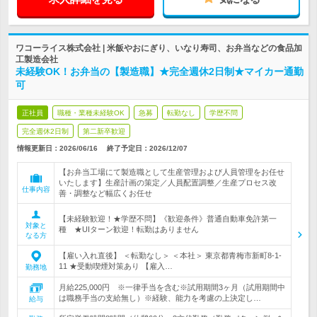
ワコーライス株式会社 | 米飯やおにぎり、いなり寿司、お弁当などの食品加
工製造会社
未経験OK！お弁当の【製造職】★完全週休2日制★マイカー通勤
可
正社員
職種・業種未経験OK
急募
転勤なし
学歴不問
完全週休2日制
第二新卒歓迎
情報更新日：2026/06/16
終了予定日：
2026/12/07
【お弁当工場にて製造職として生産管理および人員管理をお任せ
いたします】生産計画の策定／人員配置調整／生産プロセス改
仕事内容
善・調整など幅広くお任せ
【未経験歓迎！★学歴不問】《歓迎条件》普通自動車免許第一
対象と
種 ★UIターン歓迎！転勤はありません
なる方
【雇い入れ直後】 ＜転勤なし＞ ＜本社＞ 東京都青梅市新町8-1-
11 ★受動喫煙対策あり 【雇入…
勤務地
月給225,000円 ※一律手当を含む※試用期間3ヶ月（試用期間中
は職務手当の支給無し）※経験、能力を考慮の上決定し…
給与