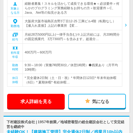
経験者募集！スキルを活かして成長できる環境★＜必須要件＞何
らかのプログラミング実務経験をお持ちの方＜歓迎要件＞C、
対象と
Java、.Net等の知見がある方
なる方
大阪府大阪市福島区吉野3丁目12-25 三興ビル4階（転勤なし）
【雇入れ直後】上記の事業所 【変…
勤務地
月給28万5000円以上(一律手当含む)※上記月給には、月20時間分
の固定残業代 3万7300円～を含みます。超過分…
給与
400万円～600万円
初年度
年収
9:30～18:00（実働7時間30分／休憩1時間）◆残業あり（月平均
勤務
時間
10時間）
* 完全週休2日制（土・日・祝）* 年間休日123日* 年末年始休暇
休日
休暇
（6日）* 夏期休暇* 有給休暇…
求人詳細を見る
気になる
下村建設株式会社 | 1957年創業／地域密着型の総合建設会社として安定経
営を継続中
未経験OK！【建築施工管理】完全週休2日制／残業月10h以内