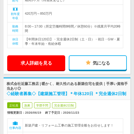
期間3ヶ月（待遇変更なし）
給与
420万円～850万円
初年度
年収
8:00～17:00（所定労働時間8時間／休憩60分）※残業月平均20時
勤務
時間
間
【年間休日120日】・完全週休2日制（土・日）・祝日・GW・夏
休日
休暇
季・年末年始・有給休暇
求人詳細を見る
気になる
株式会社近藤工務店 | 暖かく、耐久性のある新築住宅を提供｜手厚い資格手
当あり◎
◇経験者募集◇【建築施工管理】＊年休120日 ＊完全週休2日制
正社員
急募
学歴不問
完全週休2日制
情報更新日：2026/06/19
終了予定日：
2026/11/23
新築戸建・リフォーム工事の施工管理全般をお任せします！
仕事内容