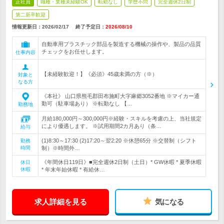
正社員
職種・業種未経験OK
転勤なし
学歴不問
完全週休2日制
第二新卒歓迎
情報更新日：2026/02/17
終了予定日：
2026/08/10
自動車用プラスチック部品を製造する機械の操作や、製品の品質
チェックをお任せします。
仕事内容
【未経験歓迎！】《必須》45歳未満の方（※）
対象と
なる方
《本社》 山口県熊毛郡田布施町大字麻郷3052番地 ※マイカー通
勤可（駐車場あり） ※転勤なし 【…
勤務地
月給180,000円～300,000円※経験・スキルを考慮の上、当社規定
により優遇します。 ※試用期間2カ月あり（条…
給与
(1)8:30～17:30 (2)17:20～翌2:20 ※休憩65分 ※交替制（シフト
勤務
時間
制）※時間外…
《年間休日119日》■完全週休2日制（土日）* GW休暇 * 夏季休暇
休日
休暇
* 年末年始休暇 * 有給休…
求人詳細を見る
気になる