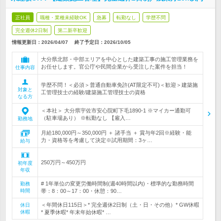
正社員
職種・業種未経験OK
急募
転勤なし
学歴不問
完全週休2日制
第二新卒歓迎
情報更新日：2026/04/07
終了予定日：
2026/10/05
大分県北部・中部エリアを中心とした建築工事の施工管理業務を
お任せします。官公庁や民間企業から受注した案件を担当！
仕事内容
学歴不問！＜必須＞普通自動車免許(AT限定不可)＜歓迎＞建築施
対象と
工管理技士の経験/建築施工管理技士の資格
なる方
＜本社＞ 大分県宇佐市安心院町下毛1890-1 ※マイカー通勤可
（駐車場あり） ※転勤なし 【雇入…
勤務地
月給180,000円～350,000円 ＋ 諸手当 ＋ 賞与年2回※経験・能
力・資格等を考慮して決定※試用期間：3ヶ…
給与
250万円～450万円
初年度
年収
# 1年単位の変更労働時間制(週40時間以内)・標準的な勤務時間
勤務
時間
帯：8：00～17：00・休憩：90…
＜年間休日115日＞* 完全週休2日制（土・日・その他）* GW休暇
休日
休暇
* 夏季休暇* 年末年始休暇* …