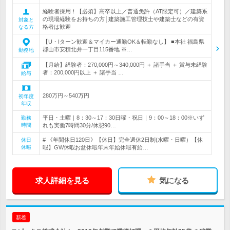
経験者採用！【必須】高卒以上／普通免許（AT限定可）／建築系
の現場経験をお持ちの方│建築施工管理技士や建築士などの有資
対象と
格者は歓迎
なる方
【U・Iターン歓迎＆マイカー通勤OK＆転勤なし】 ■本社 福島県
郡山市安積北井一丁目115番地 ※…
勤務地
【月給】経験者：270,000円～340,000円 ＋ 諸手当 ＋ 賞与未経験
者：200,000円以上 ＋ 諸手当 …
給与
280万円～540万円
初年度
年収
平日・土曜｜8：30～17：30日曜・祝日｜9：00～18：00※いず
勤務
時間
れも実働7時間30分/休憩90…
# 《年間休日120日》【休日】完全週休2日制(水曜・日曜）【休
休日
休暇
暇】GW休暇お盆休暇年末年始休暇有給…
求人詳細を見る
気になる
新着