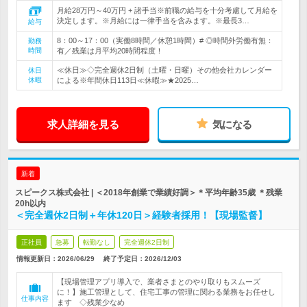
月給28万円～40万円 + 諸手当※前職の給与を十分考慮して月給を
決定します。※月給には一律手当を含みます。※最長3…
給与
8：00～17：00（実働8時間／休憩1時間）# ◎時間外労働有無：
勤務
時間
有／残業は月平均20時間程度！
≪休日≫◇完全週休2日制（土曜・日曜）その他会社カレンダー
休日
休暇
による※年間休日113日≪休暇≫★2025…
求人詳細を見る
気になる
新着
スピークス株式会社 | ＜2018年創業で業績好調＞＊平均年齢35歳 ＊残業
20h以内
＜完全週休2日制＋年休120日＞経験者採用！【現場監督】
正社員
急募
転勤なし
完全週休2日制
情報更新日：2026/06/29
終了予定日：
2026/12/03
【現場管理アプリ導入で、業者さまとのやり取りもスムーズ
に！】施工管理として、住宅工事の管理に関わる業務をお任せし
仕事内容
ます ◇残業少なめ