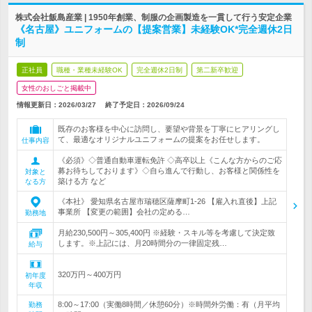
株式会社飯島産業 | 1950年創業、制服の企画製造を一貫して行う安定企業
《名古屋》ユニフォームの【提案営業】未経験OK*完全週休2日
制
正社員
職種・業種未経験OK
完全週休2日制
第二新卒歓迎
女性のおしごと掲載中
情報更新日：2026/03/27
終了予定日：
2026/09/24
既存のお客様を中心に訪問し、要望や背景を丁寧にヒアリングし
て、最適なオリジナルユニフォームの提案をお任せします。
仕事内容
《必須》◇普通自動車運転免許 ◇高卒以上《こんな方からのご応
募お待ちしております》◇自ら進んで行動し、お客様と関係性を
対象と
築ける方 など
なる方
《本社》 愛知県名古屋市瑞穂区薩摩町1-26 【雇入れ直後】上記
事業所 【変更の範囲】会社の定める…
勤務地
月給230,500円～305,400円 ※経験・スキル等を考慮して決定致
します。※上記には、月20時間分の一律固定残…
給与
320万円～400万円
初年度
年収
8:00～17:00（実働8時間／休憩60分）※時間外労働：有（月平均
勤務