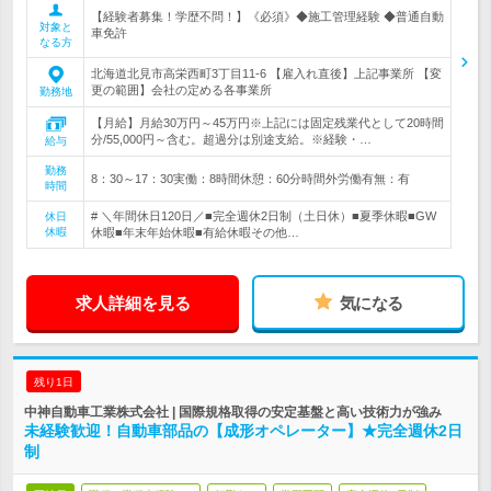
【経験者募集！学歴不問！】《必須》◆施工管理経験 ◆普通自動
対象と
車免許
なる方
北海道北見市高栄西町3丁目11-6 【雇入れ直後】上記事業所 【変
更の範囲】会社の定める各事業所
勤務地
【月給】月給30万円～45万円※上記には固定残業代として20時間
分/55,000円～含む。超過分は別途支給。※経験・…
給与
勤務
8：30～17：30実働：8時間休憩：60分時間外労働有無：有
時間
# ＼年間休日120日／■完全週休2日制（土日休）■夏季休暇■GW
休日
休暇
休暇■年末年始休暇■有給休暇その他…
求人詳細を見る
気になる
残り1日
中神自動車工業株式会社 | 国際規格取得の安定基盤と高い技術力が強み
未経験歓迎！自動車部品の【成形オペレーター】★完全週休2日
制