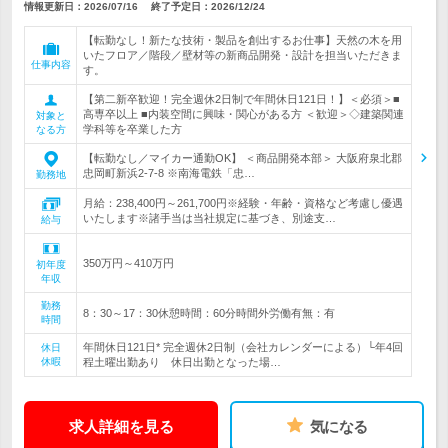
情報更新日：2026/07/16
終了予定日：
2026/12/24
【転勤なし！新たな技術・製品を創出するお仕事】天然の木を用
いたフロア／階段／壁材等の新商品開発・設計を担当いただきま
仕事内容
す。
【第二新卒歓迎！完全週休2日制で年間休日121日！】＜必須＞■
高専卒以上 ■内装空間に興味・関心がある方 ＜歓迎＞◇建築関連
対象と
学科等を卒業した方
なる方
【転勤なし／マイカー通勤OK】 ＜商品開発本部＞ 大阪府泉北郡
忠岡町新浜2-7-8 ※南海電鉄「忠…
勤務地
月給：238,400円～261,700円※経験・年齢・資格など考慮し優遇
いたします※諸手当は当社規定に基づき、別途支…
給与
350万円～410万円
初年度
年収
勤務
8：30～17：30休憩時間：60分時間外労働有無：有
時間
年間休日121日* 完全週休2日制（会社カレンダーによる）└年4回
休日
休暇
程土曜出勤あり 休日出勤となった場…
求人詳細を見る
気になる