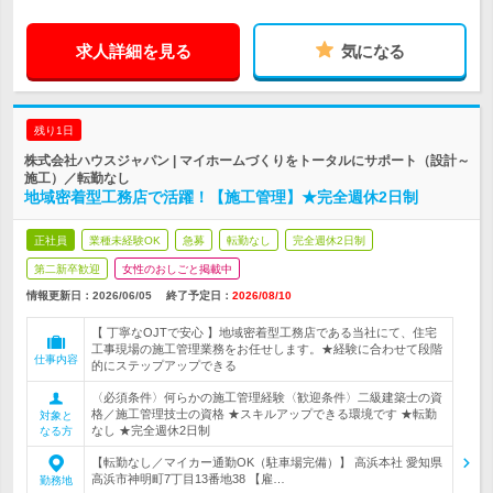
求人詳細を見る
気になる
残り1日
株式会社ハウスジャパン | マイホームづくりをトータルにサポート（設計～
施工）／転勤なし
地域密着型工務店で活躍！【施工管理】★完全週休2日制
正社員
業種未経験OK
急募
転勤なし
完全週休2日制
第二新卒歓迎
女性のおしごと掲載中
情報更新日：2026/06/05
終了予定日：
2026/08/10
【 丁寧なOJTで安心 】地域密着型工務店である当社にて、住宅
工事現場の施工管理業務をお任せします。★経験に合わせて段階
仕事内容
的にステップアップできる
〈必須条件〉何らかの施工管理経験〈歓迎条件〉二級建築士の資
格／施工管理技士の資格 ★スキルアップできる環境です ★転勤
対象と
なし ★完全週休2日制
なる方
【転勤なし／マイカー通勤OK（駐車場完備）】 高浜本社 愛知県
高浜市神明町7丁目13番地38 【雇…
勤務地