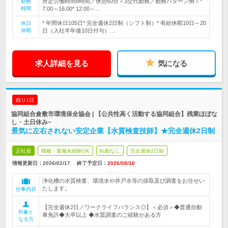
所定労働時間8時間／休憩60分＜3交代勤務／勤務パターン例＞*
勤務
時間
7:00～16:00* 12:00～…
* 年間休日105日* 完全週休2日制（シフト制）* 有給休暇10日～20
休日
休暇
日（入社半年後10日付与）…
求人詳細を見る
気になる
残り1日
協同組合倉敷市環境保全協会 | 【公共性高く活動する協同組合】残業ほぼな
し・土日休み~
景気に左右されない安定企業【水質検査技師】★完全週休2日制
正社員
職種・業種未経験OK
転勤なし
完全週休2日制
情報更新日：2026/02/17
終了予定日：
2026/08/10
浄化槽の水質検査、環境水や井戸水等の採取及び調査をお任せい
たします。
仕事内容
【完全週休2日／ワークライフバランス◎】＜必須＞◆普通自動
対象と
車免許◆大卒以上 ◆水質調査のご経験がある方
なる方