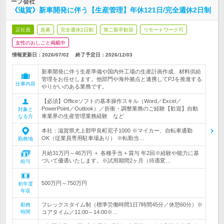
ープ会社
《滋賀》新車開発に伴う【生産管理】年休121日/完全週休2日制
正社員
急募
完全週休2日制
第二新卒歓迎
リモートワーク可
女性のおしごと掲載中
情報更新日：2026/07/02
終了予定日：
2026/12/03
新車開発に伴う生産準備や国内外工場の生産計画作成、材料供給
管理をお任せします。他部門や海外拠点と連携してPJを推進する
仕事内容
やりがいのある業務です。
【必須】Officeソフトの基本操作スキル（Word／Excel／
PowerPoint／Outlook）／折衝・調整業務のご経験【歓迎】自動
対象と
車業界の生産管理業務経験 など
なる方
本社：滋賀県犬上郡甲良町尼子1000 ※マイカー、自転車通勤
OK（従業員専用駐車場あり） ※転勤当…
勤務地
月給31万円～46万円 ＋ 各種手当 + 賞与 年2回※経験や能力に基
づいて優遇いたします。※試用期間2ヶ月（待遇変…
給与
500万円～750万円
初年度
年収
フレックスタイム制（標準労働時間1日7時間45分／休憩60分）※
勤務
時間
コアタイム／11:00～14:00※…