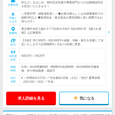
約など）をはじめ、契約交渉支援や事業部門からの法務相談対応
仕事内容
を担当いただきます！
＼学歴不問・経験者歓迎！／◆企業法務もしくは法律事務所での
経験3年以上 ◆取締役会・株主総会の運営経験と高い調整力をお
対象と
持ちの方！
なる方
東京都中央区入船2-3-7 TSUKIJI EAST SQUARE 5F 【雇入れ直
後】上記事業所…
勤務地
【月給】357,000円～500,000円※経験・年齢・能力を考慮して決
定いたします※試用期間3ヶ月あり(待遇に変更…
給与
500万円～700万円
初年度
年収
9:00～18:00実働時間：8時間0分休憩時間：60分時間外労働有
勤務
時間
無：有※時短勤務：相談可
# ＜年間休日127日＞* 完全週休2日制（土日）* 祝日* 夏季休暇
休日
休暇
（8月13日～15日）* 年末…
求人詳細を見る
気になる