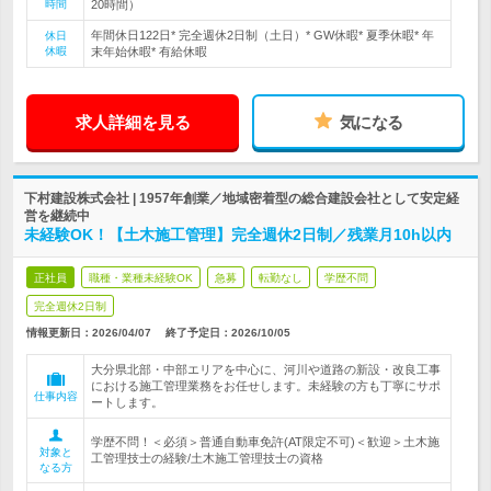
時間
20時間）
年間休日122日* 完全週休2日制（土日）* GW休暇* 夏季休暇* 年
休日
休暇
末年始休暇* 有給休暇
求人詳細を見る
気になる
下村建設株式会社 | 1957年創業／地域密着型の総合建設会社として安定経
営を継続中
未経験OK！【土木施工管理】完全週休2日制／残業月10h以内
正社員
職種・業種未経験OK
急募
転勤なし
学歴不問
完全週休2日制
情報更新日：2026/04/07
終了予定日：
2026/10/05
大分県北部・中部エリアを中心に、河川や道路の新設・改良工事
における施工管理業務をお任せします。未経験の方も丁寧にサポ
仕事内容
ートします。
学歴不問！＜必須＞普通自動車免許(AT限定不可)＜歓迎＞土木施
対象と
工管理技士の経験/土木施工管理技士の資格
なる方