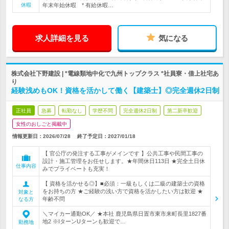
休暇
年末年始休暇 * 有給休暇…
求人詳細を見る
気になる
株式会社下野建設 | *電線類地中化で九州トップクラス *社員寮・借上社宅あ
り
経験浅めもOK！資格を活かして働く【建築士】◎完全週休2日制
正社員
急募
転勤なし
学歴不問
完全週休2日制
第二新卒歓迎
女性のおしごと掲載中
情報更新日：2026/07/28
終了予定日：
2027/01/18
【 官公庁の発注する工事がメインです 】公共工事や民間工事の
設計・施工管理をお任せします。★年間休日113日 ★完全土日休
仕事内容
みでプライベートも充実！
【 資格を活かせる◎】■必須：一級もしくは二級の建築士の資格
をお持ちの方 ★ご経験の浅い方で資格を活かしたい方は歓迎 ★
対象と
年齢不問
なる方
＼マイカー通勤OK／ ★本社 鹿児島県日置市東市来町長里1827番
地2 ※IターンUターンも歓迎で…
勤務地