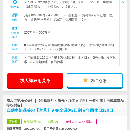
＜本社＞ 大分県宇佐市安心院町下毛1890-1 ※マイカー通勤可
（駐車場あり） ※転勤なし 【雇入…
勤務地
月給185,000円～450,000円 ＋ 諸手当 ＋ 賞与年2回※経験・能
力・資格等を考慮して決定※試用期間：3ヶ…
給与
250万円～550万円
初年度
年収
# 1年単位の変更労働時間制(週40時間以内)・標準的な勤務時間
勤務
時間
帯：8：00～17：00・休憩：90…
＜年間休日116日＞* 完全週休2日制（土・日）* GW休暇* 夏季休
休日
休暇
暇* 年末年始休暇* 有給休暇…
求人詳細を見る
気になる
清水工業株式会社 | 【金型設計～製作・加工まで自社一貫生産！自動車部品
等を製造】
自動車部品等の【営業】★完全週休2日制★年間休日120日
正社員
業種未経験OK
転勤なし
女性のおしごと掲載中
情報更新日：2026/03/06
終了予定日：
2026/09/03