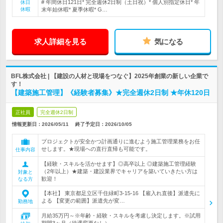
# 年間休日121日* 完全週休2日制（土日祝）* 個人別指定休日* 年
休日
休暇
末年始休暇* 夏季休暇* G…
求人詳細を見る
気になる
BFL株式会社 | 【建設の人材と現場をつなぐ】2025年創業の新しい企業で
す！
【建築施工管理】《経験者募集》★完全週休2日制 ★年休120日
正社員
完全週休2日制
情報更新日：2026/05/11
終了予定日：
2026/10/05
プロジェクトが安全かつ計画通りに進むよう施工管理業務をお任
せします。★現場への直行直帰も可能です。
仕事内容
【経験・スキルを活かせます】◎高卒以上 ◎建築施工管理経験
（2年以上）★建築・建設業界でキャリアを築いていきたい方は
対象と
歓迎！
なる方
【本社】 東京都足立区千住緑町3-15-16 【雇入れ直後】派遣先に
よる 【変更の範囲】派遣先が変…
勤務地
月給35万円～※年齢・経験・スキルを考慮し決定します。※試用