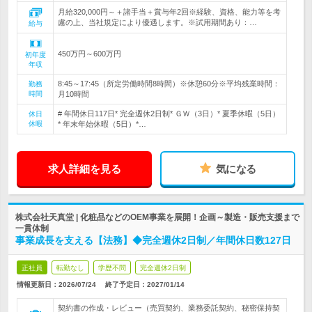
月給320,000円～＋諸手当＋賞与年2回※経験、資格、能力等を考
慮の上、当社規定により優遇します。※試用期間あり：…
給与
450万円～600万円
初年度
年収
8:45～17:45（所定労働時間8時間）※休憩60分※平均残業時間：
勤務
時間
月10時間
# 年間休日117日* 完全週休2日制* ＧＷ（3日）* 夏季休暇（5日）
休日
休暇
* 年末年始休暇（5日）*…
求人詳細を見る
気になる
株式会社天真堂 | 化粧品などのOEM事業を展開！企画～製造・販売支援まで
一貫体制
事業成長を支える【法務】◆完全週休2日制／年間休日数127日
正社員
転勤なし
学歴不問
完全週休2日制
情報更新日：2026/07/24
終了予定日：
2027/01/14
契約書の作成・レビュー（売買契約、業務委託契約、秘密保持契