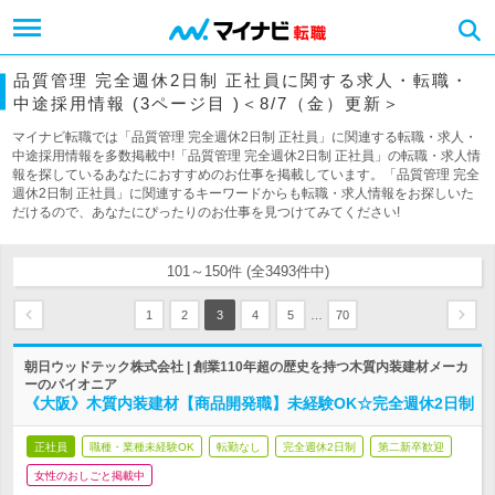
品質管理 完全週休2日制 正社員に関する求人・転職・
中途採用情報 (3ページ目 )＜8/7（金）更新＞
マイナビ転職では「品質管理 完全週休2日制 正社員」に関連する転職・求人・
中途採用情報を多数掲載中!「品質管理 完全週休2日制 正社員」の転職・求人情
報を探しているあなたにおすすめのお仕事を掲載しています。「品質管理 完全
週休2日制 正社員」に関連するキーワードからも転職・求人情報をお探しいた
だけるので、あなたにぴったりのお仕事を見つけてみてください!
101～150件 (全3493件中)
…
1
2
3
4
5
70
朝日ウッドテック株式会社 | 創業110年超の歴史を持つ木質内装建材メーカ
ーのパイオニア
《大阪》木質内装建材【商品開発職】未経験OK☆完全週休2日制
正社員
職種・業種未経験OK
転勤なし
完全週休2日制
第二新卒歓迎
女性のおしごと掲載中