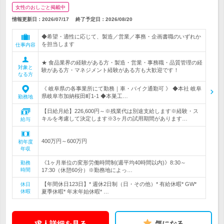
女性のおしごと掲載中
情報更新日：2026/07/17
終了予定日：
2026/08/20
◆希望・適性に応じて、製造／営業／事務・企画書職のいずれか
を担当します
仕事内容
★ 食品業界の経験がある方・製造・営業・事務職・品質管理の経
対象と
験がある方・マネジメント経験がある方も大歓迎です！
なる方
《 岐阜県の各事業所にて勤務｜車・バイク通勤可 》 ◆本社 岐阜
県岐阜市加納桜田町1-1 ◆本巣工…
勤務地
【日給月給】226,600円～※残業代は別途支給します※経験・ス
キルを考慮して決定します※3ヶ月の試用期間があります…
給与
400万円～600万円
初年度
年収
《1ヶ月単位の変形労働時間制(週平均40時間以内)》8:30～
勤務
時間
17:30（休憩60分）※勤務地によっ…
【年間休日123日】* 週休2日制（日・その他）* 有給休暇* GW*
休日
休暇
夏季休暇* 年末年始休暇* …
求人詳細を見る
気になる