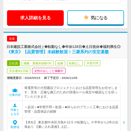
求人詳細を見る
気になる
新着
日本建設工業株式会社 | ◆転勤なし◆年休128日◆土日祝休◆福利厚生◎
《東京》【品質管理】未経験歓迎！三菱系列の安定基盤
正社員
職種・業種未経験OK
急募
転勤なし
学歴不問
完全週休2日制
女性のおしごと掲載中
情報更新日：2026/05/15
終了予定日：
2026/11/05
発電所等の大型建設プロジェクトにおける品質管理をお任せしま
す。安全・正確な施工のための現場ルール策定や確認などを担っ
仕事内容
ていただきます。
＜必須＞■学歴不問＜歓迎＞■何らかのプラント工事における品質
対象と
管理・品質保証の経験
なる方
【本社】 東京都中央区月島4-12-5 ※転勤なし ※半年から1年の出
張あり 【雇い入れ直後】上記…
勤務地