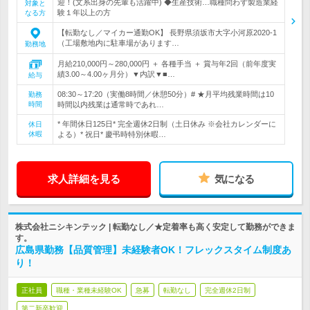
迎！(文系出身の先輩も活躍中) ◆生産技術…職種問わず製造業経
対象と
験１年以上の方
なる方
【転勤なし／マイカー通勤OK】 長野県須坂市大字小河原2020-1
（工場敷地内に駐車場があります…
勤務地
月給210,000円～280,000円 ＋ 各種手当 ＋ 賞与年2回（前年度実
績3.00～4.00ヶ月分）▼内訳▼■…
給与
08:30～17:20（実働8時間／休憩50分）# ★月平均残業時間は10
勤務
時間
時間以内残業は通常時であれ…
* 年間休日125日* 完全週休2日制（土日休み ※会社カレンダーに
休日
休暇
よる）* 祝日* 慶弔時特別休暇…
求人詳細を見る
気になる
株式会社ニシキンテック | 転勤なし／★定着率も高く安定して勤務ができま
す。
広島県勤務【品質管理】未経験者OK！フレックスタイム制度あ
り！
正社員
職種・業種未経験OK
急募
転勤なし
完全週休2日制
第二新卒歓迎