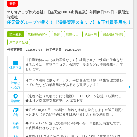
新着
マリオクラブ株式会社 | 【任天堂100％出資企業】年間休日125日・原則定
時退社
任天堂グループで働く！【清掃管理スタッフ】★正社員登用あり
契約社員
業種未経験OK
急募
転勤なし
学歴不問
完全週休2日制
第二新卒歓迎
情報更新日：2026/08/04
終了予定日：
2026/10/05
【日勤勤務のみ（夜勤業務なし）】社員が今より快適に仕事を行
えるように、事務所フロア、会議室、食堂などの清掃業務をお任
仕事内容
せします。
オフィス清掃に限らず、ホテルや飲食店で清掃・衛生管理に携わ
対象と
っていたなどの業務経験がある方も歓迎します！
なる方
《京都本社（京都市）にて勤務》 ※U・Iターン歓迎 ※転勤なし
◆本社／京都府京都市東山区福稲上高…
勤務地
◆月給216,000円～※経験・年齢を考慮し決定します※試用期間2
ヶ月あり（その間待遇に変更はありません）※契約期間…
給与
◆8:30～17:15（所定労働時間7時間45分）※原則定時退社です。
勤務
時間
※夜間業務はありません。
★年間休日125日* 完全週休2日制（土日）* 祝日* 年末年始休暇、
休日