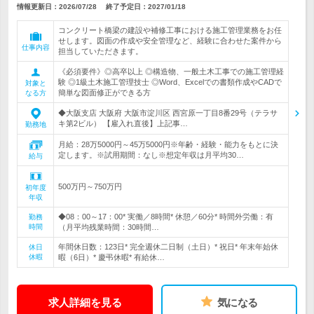
情報更新日：2026/07/28
終了予定日：
2027/01/18
コンクリート橋梁の建設や補修工事における施工管理業務をお任
せします。図面の作成や安全管理など、経験に合わせた案件から
仕事内容
担当していただきます。
《必須要件》◎高卒以上 ◎構造物、一般土木工事での施工管理経
験 ◎1級土木施工管理技士 ◎Word、Excelでの書類作成やCADで
対象と
簡単な図面修正ができる方
なる方
◆大阪支店 大阪府 大阪市淀川区 西宮原一丁目8番29号（テラサ
キ第2ビル） 【雇入れ直後】上記事…
勤務地
月給：28万5000円～45万5000円※年齢・経験・能力をもとに決
定します。※試用期間：なし※想定年収は月平均30…
給与
500万円～750万円
初年度
年収
◆08：00～17：00* 実働／8時間* 休憩／60分* 時間外労働：有
勤務
時間
（月平均残業時間：30時間…
年間休日数：123日* 完全週休二日制（土日）* 祝日* 年末年始休
休日
休暇
暇（6日）* 慶弔休暇* 有給休…
求人詳細を見る
気になる