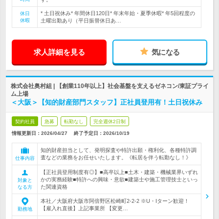
* 土日祝休み* 年間休日120日* 年末年始・夏季休暇* 年5回程度の
休日
休暇
土曜出勤あり（平日振替休日あ…
求人詳細を見る
気になる
株式会社奥村組 | 【創業110年以上】社会基盤を支えるゼネコン/東証プライ
ム上場
＜大阪＞【知的財産部門スタッフ】正社員登用有！土日祝休み
契約社員
急募
転勤なし
完全週休2日制
情報更新日：2026/04/27
終了予定日：
2026/10/19
知的財産担当として、発明探査や特許出願・権利化、各種特許調
査などの業務をお任せいたします。《転居を伴う転勤なし！》
仕事内容
【正社員登用制度有◎】■高卒以上■土木・建築・機械業界いずれ
かの実務経験■特許への興味・意欲■建築士や施工管理技士といっ
対象と
た関連資格
なる方
本社／大阪府大阪市阿倍野区松崎町2-2-2 ※U・Iターン歓迎！
【雇入れ直後】上記事業所 【変更…
勤務地