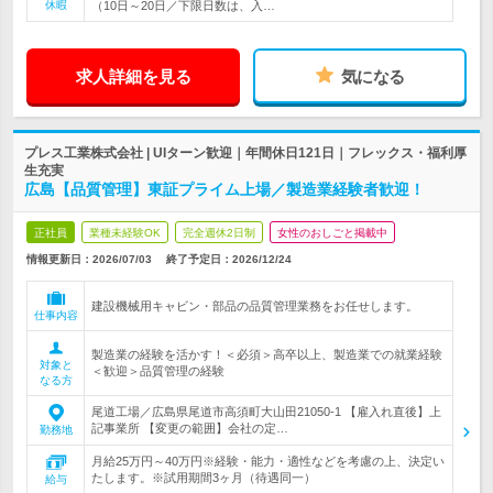
休暇
（10日～20日／下限日数は、入…
求人詳細を見る
気になる
プレス工業株式会社 | UIターン歓迎｜年間休日121日｜フレックス・福利厚
生充実
広島【品質管理】東証プライム上場／製造業経験者歓迎！
正社員
業種未経験OK
完全週休2日制
女性のおしごと掲載中
情報更新日：2026/07/03
終了予定日：
2026/12/24
建設機械用キャビン・部品の品質管理業務をお任せします。
仕事内容
製造業の経験を活かす！＜必須＞高卒以上、製造業での就業経験
対象と
＜歓迎＞品質管理の経験
なる方
尾道工場／広島県尾道市高須町大山田21050-1 【雇入れ直後】上
記事業所 【変更の範囲】会社の定…
勤務地
月給25万円～40万円※経験・能力・適性などを考慮の上、決定い
たします。※試用期間3ヶ月（待遇同一）
給与