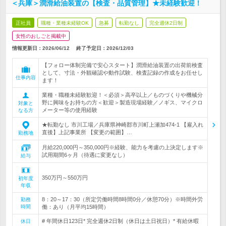
＜兵庫＞潤滑給油装置の【検査・品質管理】★未経験歓迎！
正社員
職種・業種未経験OK
急募
転勤なし
完全週休2日制
女性のおしごと掲載中
情報更新日：2026/06/12
終了予定日：
2026/12/03
【フォロー体制完備で安心スタート】潤滑給油装置の出荷前検査
として、寸法・外観確認や動作試験、検査記録の作成をお任せし
仕事内容
ます！
業種・職種未経験歓迎！＜必須＞高卒以上／ものづくりや機械分
野に興味をお持ちの方＜歓迎＞製造現場経験／ノギス、マイクロ
対象と
メーター等の使用経験
なる方
★転勤なし 市川工場／兵庫県神崎郡市川町上瀬加474-1 【雇入れ
直後】上記事業所 【変更の範囲】…
勤務地
月給220,000円～350,000円※経験、能力を考慮の上決定します※
試用期間6ヶ月（待遇に変更なし）
給与
350万円～550万円
初年度
年収
8：20～17：30（所定労働時間8時間0分／休憩70分）※時間外労
勤務
時間
働：あり（月平均15時間）
# 年間休日123日* 完全週休2日制（休日は土日祝日）* 有給休暇
休日