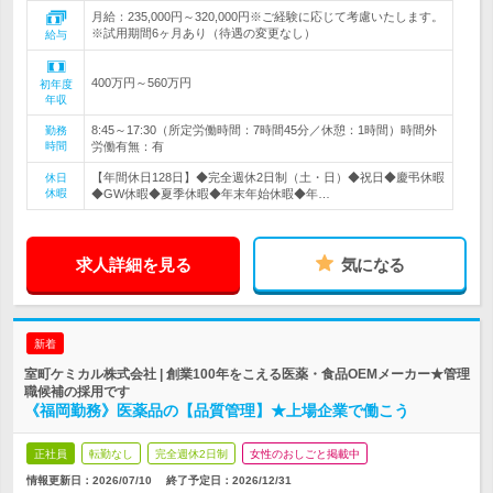
月給：235,000円～320,000円※ご経験に応じて考慮いたします。
※試用期間6ヶ月あり（待遇の変更なし）
給与
400万円～560万円
初年度
年収
8:45～17:30（所定労働時間：7時間45分／休憩：1時間）時間外
勤務
時間
労働有無：有
【年間休日128日】◆完全週休2日制（土・日）◆祝日◆慶弔休暇
休日
休暇
◆GW休暇◆夏季休暇◆年末年始休暇◆年…
求人詳細を見る
気になる
新着
室町ケミカル株式会社 | 創業100年をこえる医薬・食品OEMメーカー★管理
職候補の採用です
《福岡勤務》医薬品の【品質管理】★上場企業で働こう
正社員
転勤なし
完全週休2日制
女性のおしごと掲載中
情報更新日：2026/07/10
終了予定日：
2026/12/31