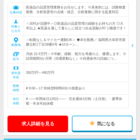
医薬品の品質管理業務をお任せします。※具体的には、試験検査
業務、分析装置等の点検・校正、分析業務に関する監査対応
仕事内容
＜30代が活躍中＞◎医薬品の品質管理の経験をお持ちの方 ◎大
対象と
卒以上 ★医薬を通して暮らしに役立つ社会貢献が叶う職場です！
なる方
＜転勤なし＆マイカー通勤OK＞ ◆本社勤務／ 福岡県大牟田市新
勝立町1丁目38番5号 ★UIターン…
勤務地
月給 22.4万円～※年齢、経験、能力を考慮の上、優遇します。※
試用期間3か月間（待遇変動なし）※待遇条件の詳細につ…
給与
350万円～490万円
初年度
年収
勤務
# 9:00～17:30休憩時間60分※残業あり
時間
# ――年間休日125日――・完全週休2日制（土日祝）・夏季休
休日
休暇
暇・年末年始休暇
求人詳細を見る
気になる