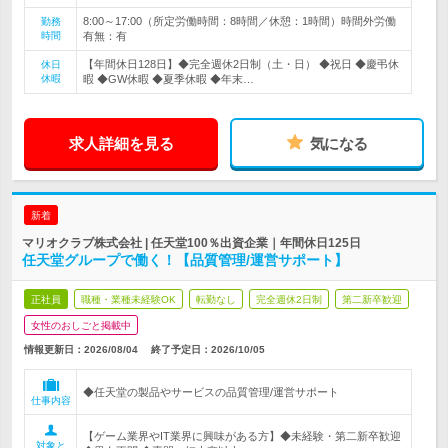
8:00～17:00（所定労働時間：8時間／休憩：1時間）時間外労働
勤務
時間
有無：有
【年間休日128日】◆完全週休2日制（土・日） ◆祝日 ◆慶弔休
休日
休暇
暇 ◆GW休暇 ◆夏季休暇 ◆年末…
求人詳細を見る
気になる
新着
マリオクラブ株式会社 | 任天堂100％出資企業｜年間休日125日
任天堂グループで働く！【品質管理/運営サポート】
正社員
職種・業種未経験OK
転勤なし
完全週休2日制
第二新卒歓迎
女性のおしごと掲載中
情報更新日：2026/08/04
終了予定日：
2026/10/05
◆任天堂の製品やサービスの品質管理/運営サポート
仕事内容
【ゲーム業界やIT業界に興味がある方】◆未経験・第二新卒歓迎
対象と