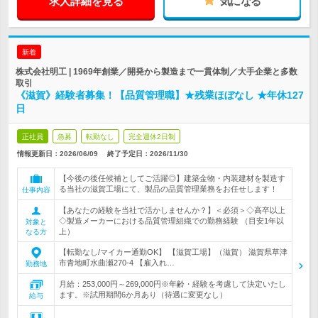
求人詳細を見る
気になる
新着
株式会社明工 | 1969年創業／開発から製造まで一貫体制／大手企業と多数
取引
《滋賀》経験者募集！【品質管理職】★残業ほぼなし ★年休127
日
正社員
急募
転勤なし
完全週休2日制
情報更新日：2026/06/09
終了予定日：
2026/11/30
【今後の後任候補としてご活躍◎】建築金物・内装建材を製造す
る当社の滋賀工場にて、製品の品質管理業務をお任せします！
仕事内容
【あなたの経験を当社で活かしませんか？】＜必須＞◇高卒以上
◇製造メーカーにおける品質管理組織での勤務経験 （目安1年以
対象と
上）
なる方
【転勤なし/マイカー通勤OK】 【滋賀工場】（滋賀） 滋賀県草津
市青地町水曲瀬270-4 【雇入れ…
勤務地
月給：253,000円～269,000円※年齢・経験を考慮して決定いたし
ます。※試用期間6か月あり（待遇に変更なし）
給与