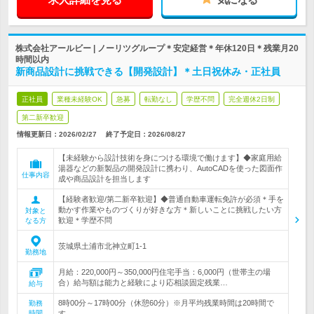
株式会社アールビー | ノーリツグループ＊安定経営＊年休120日＊残業月20
時間以内
新商品設計に挑戦できる【開発設計】＊土日祝休み・正社員
正社員
業種未経験OK
急募
転勤なし
学歴不問
完全週休2日制
第二新卒歓迎
情報更新日：2026/02/27
終了予定日：
2026/08/27
【未経験から設計技術を身につける環境で働けます】◆家庭用給
湯器などの新製品の開発設計に携わり、AutoCADを使った図面作
仕事内容
成や商品設計を担当します
【経験者歓迎/第二新卒歓迎】◆普通自動車運転免許が必須＊手を
動かす作業やものづくりが好きな方＊新しいことに挑戦したい方
対象と
歓迎＊学歴不問
なる方
茨城県土浦市北神立町1-1
勤務地
月給：220,000円～350,000円住宅手当：6,000円（世帯主の場
合）給与額は能力と経験により応相談固定残業…
給与
8時00分～17時00分（休憩60分）※月平均残業時間は20時間で
勤務
時間
す。