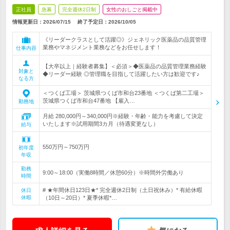
正社員
急募
完全週休2日制
女性のおしごと掲載中
情報更新日：2026/07/15
終了予定日：
2026/10/05
《リーダークラスとして活躍◎》ジェネリック医薬品の品質管理
業務やマネジメント業務などをお任せします！
仕事内容
【大卒以上｜経験者募集】＜必須＞◆医薬品の品質管理業務経験
対象と
◆リーダー経験 ◎管理職を目指して活躍したい方は歓迎です♪
なる方
＜つくば工場＞ 茨城県つくば市和台23番地 ＜つくば第二工場＞
茨城県つくば市和台47番地 【雇入…
勤務地
月給 280,000円～340,000円※経験・年齢・能力を考慮して決定
いたします※試用期間3カ月（待遇変更なし）
給与
550万円～750万円
初年度
年収
勤務
9:00～18:00（実働8時間／休憩60分）※時間外労働あり
時間
# ★年間休日123日★* 完全週休2日制（土日祝休み）* 有給休暇
休日
休暇
（10日～20日）* 夏季休暇*…