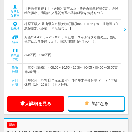
【経験者歓迎！】《必須》高卒以上／普通自動車運転免許、危険
対象と
物取扱者、薬剤師 ／品質管理の業務経験をお持ちの方
なる方
柵原工場／ 岡山県久米郡美咲町柵原806-1 ※マイカー通勤可（任
意保険加入必須） ※転勤なし 【…
勤務地
月給204,400円～267,000円 ※経験・スキル等を考慮の上、当社
規定により優遇します。※試用期間3か月あり（…
給与
350万円～600万円
初年度
年収
（三交代勤務）・08:30～16:55・16:30～00:55・00:30～08:55実
勤務
時間
働7時間40…
【年間休日123日】* 完全週休2日制* 年末年始休暇（5日）* 有給
休日
休暇
休暇（10～20日）（※入社時…
求人詳細を見る
気になる
新着