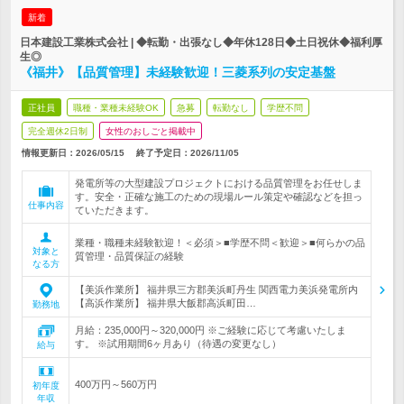
新着
日本建設工業株式会社 | ◆転勤・出張なし◆年休128日◆土日祝休◆福利厚
生◎
《福井》【品質管理】未経験歓迎！三菱系列の安定基盤
正社員
職種・業種未経験OK
急募
転勤なし
学歴不問
完全週休2日制
女性のおしごと掲載中
情報更新日：2026/05/15
終了予定日：
2026/11/05
発電所等の大型建設プロジェクトにおける品質管理をお任せしま
す。安全・正確な施工のための現場ルール策定や確認などを担っ
仕事内容
ていただきます。
業種・職種未経験歓迎！＜必須＞■学歴不問＜歓迎＞■何らかの品
対象と
質管理・品質保証の経験
なる方
【美浜作業所】 福井県三方郡美浜町丹生 関西電力美浜発電所内
【高浜作業所】 福井県大飯郡高浜町田…
勤務地
月給：235,000円～320,000円 ※ご経験に応じて考慮いたしま
す。 ※試用期間6ヶ月あり（待遇の変更なし）
給与
400万円～560万円
初年度
年収