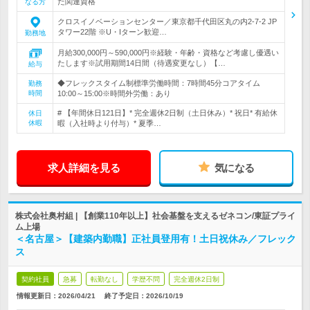
た関連資格
なる方
クロスイノベーションセンター／東京都千代田区丸の内2-7-2 JP
タワー22階 ※U・Iターン歓迎…
勤務地
月給300,000円～590,000円※経験・年齢・資格など考慮し優遇い
たします※試用期間14日間（待遇変更なし）【…
給与
◆フレックスタイム制標準労働時間：7時間45分コアタイム
勤務
時間
10:00～15:00※時間外労働：あり
# 【年間休日121日】* 完全週休2日制（土日休み）* 祝日* 有給休
休日
休暇
暇（入社時より付与）* 夏季…
求人詳細を見る
気になる
株式会社奥村組 | 【創業110年以上】社会基盤を支えるゼネコン/東証プライ
ム上場
＜名古屋＞【建築内勤職】正社員登用有！土日祝休み／フレック
ス
契約社員
急募
転勤なし
学歴不問
完全週休2日制
情報更新日：2026/04/21
終了予定日：
2026/10/19