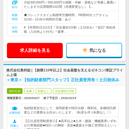
月給300,000円～590,000円※経験・年齢・資格など考慮し優遇い
たします※試用期間14日間（待遇変更なし）【…
給与
◆フレックスタイム制標準労働時間：7時間45分コアタイム
勤務
時間
10:00～15:00※時間外労働：あり
# 【年間休日121日】* 完全週休2日制（土日休み）* 祝日* 有給休
休日
休暇
暇（入社時より付与）* 夏季…
求人詳細を見る
気になる
株式会社奥村組 | 【創業110年以上】社会基盤を支えるゼネコン/東証プライ
ム上場
＜東京＞【知的財産部門スタッフ】正社員登用有！土日祝休み
契約社員
急募
転勤なし
完全週休2日制
情報更新日：2026/04/27
終了予定日：
2026/10/19
知的財産担当として、発明探査や特許出願・権利化、各種特許調
査などの業務をお任せいたします。《転居を伴う転勤なし！》
仕事内容
【正社員登用制度有◎】■高卒以上■土木・建築・機械業界いずれ
かの実務経験■特許への興味・意欲■建築士や施工管理技士といっ
対象と