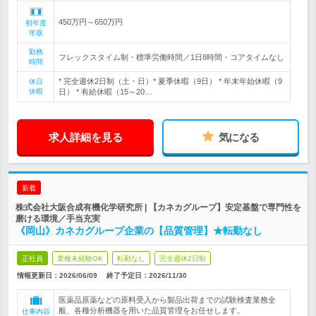
450万円～650万円
初年度
年収
勤務
フレックスタイム制・標準労働時間／1日8時間・コアタイムなし
時間
* 完全週休2日制（土・日）* 夏季休暇（9日） * 年末年始休暇（9
休日
休暇
日） * 有給休暇（15～20…
求人詳細を見る
気になる
新着
株式会社大阪合成有機化学研究所 | 【カネカグループ】安定基盤で専門性を
磨ける環境／手当充実
《岡山》カネカグループ企業の【品質管理】★転勤なし
正社員
業種未経験OK
転勤なし
完全週休2日制
情報更新日：2026/06/09
終了予定日：
2026/11/30
医薬品原薬などの原料受入から製品出荷までの試験検査業務全
般、各種分析機器を用いた品質管理をお任せします。
仕事内容