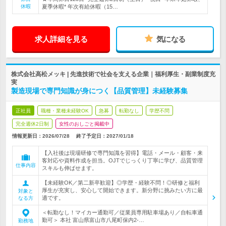
休暇
夏季休暇* 年次有給休暇（15…
求人詳細を見る
気になる
株式会社高松メッキ | 先進技術で社会を支える企業｜福利厚生・副業制度充
実
製造現場で専門知識が身につく【品質管理】未経験募集
正社員
職種・業種未経験OK
急募
転勤なし
学歴不問
完全週休2日制
女性のおしごと掲載中
情報更新日：2026/07/28
終了予定日：
2027/01/18
【入社後は現場研修で専門知識を習得】電話・メール・顧客・来
客対応や資料作成を担当。OJTでじっくり丁寧に学び、品質管理
仕事内容
スキルも伸ばせます。
【未経験OK／第二新卒歓迎】◎学歴・経験不問！◎研修と福利
厚生が充実し、安心して開始できます。新分野に挑みたい方に最
対象と
適です。
なる方
＜転勤なし！マイカー通勤可／従業員専用駐車場あり／自転車通
勤可＞ 本社 富山県富山市八尾町保内2-…
勤務地