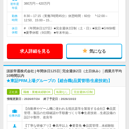
380万円～420万円
初年度
年収
8:30～17:15（実働7時間45分）休憩時間：60分 ┗12:00～
勤務
時間
12:50、15:00～15…
# 《年間休日127日》■完全週休2日制（土・日）■祝日 ■GW休暇
休日
休暇
■夏季休暇（9日間） ■年末年始…
求人詳細を見る
気になる
須坂帝通株式会社 | 年間休日125日│完全週休2日（土日休み）│残業月平均
10時間以内
★東証PRM上場グループの【総合職(品質管理/生産技術)】
正社員
職種・業種未経験OK
転勤なし
完全週休2日制
情報更新日：2026/07/24
終了予定日：
2026/10/22
【自動車やゲーム機に使われる抵抗器等を製造する会社】◆品質
管理…製品の仕様確認や手順書づくり等◆生産技術…生産設備の
仕事内容
設計や製作、改良等
【丁寧な研修アリ】◆高卒以上 ◆要普免 ◆品質管理…未経験歓