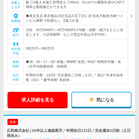
験 ◎1級土木施工管理技士 ◎Word、Excelでの書類作成やCADで
対象と
簡単な図面修正ができる方
なる方
◆東京支店 東京都品川区北品川五丁目1-18 住友不動産大崎ツイ
ンビル東館 ※転勤なし 【雇入れ直…
勤務地
月給：45万8400円～69万4000円※年齢・経験・能力をもとに決
定します。※試用期間：なし※想定年収は月平均30…
給与
500万円～850万円
初年度
年収
◆08：00～17：00* 実働／8時間* 休憩／60分* 時間外労働：有
勤務
時間
（月平均残業時間：30時間…
年間休日数：123日* 完全週休二日制（土日）* 祝日* 年末年始休
休日
休暇
暇（6日）* 慶弔休暇* 有給休…
求人詳細を見る
気になる
新着
広和株式会社 | 20年以上連続黒字／年間休日123日／完全週休2日制（土日
祝休み）