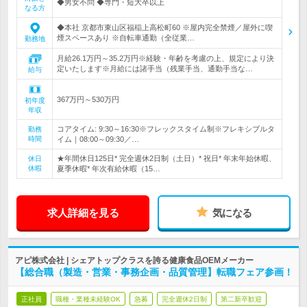
◆男女不問 ◆専門・短大卒以上
なる方
◆本社 京都市東山区福稲上高松町60 ※屋内完全禁煙／屋外に喫
煙スペースあり ※自転車通勤（全従業…
勤務地
月給26.1万円～35.2万円※経験・年齢を考慮の上、規定により決
定いたします※月給には諸手当（残業手当、通勤手当な…
給与
367万円～530万円
初年度
年収
コアタイム: 9:30～16:30※フレックスタイム制※フレキシブルタ
勤務
時間
イム｜08:00～09:30／…
★年間休日125日* 完全週休2日制（土日）* 祝日* 年末年始休暇、
休日
休暇
夏季休暇* 年次有給休暇（15…
求人詳細を見る
気になる
アピ株式会社 | シェアトップクラスを誇る健康食品OEMメーカー
【総合職（製造・営業・事務企画・品質管理】転職フェア参画！
正社員
職種・業種未経験OK
急募
完全週休2日制
第二新卒歓迎