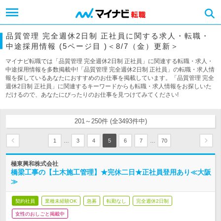
品質管理 完全週休2日制 正社員に関する求人・転職・
中途採用情報 (5ページ目 )＜8/7（金）更新＞
マイナビ転職では「品質管理 完全週休2日制 正社員」に関連する転職・求人・
中途採用情報を多数掲載中!「品質管理 完全週休2日制 正社員」の転職・求人情
報を探しているあなたにおすすめのお仕事を掲載しています。「品質管理 完全
週休2日制 正社員」に関連するキーワードからも転職・求人情報をお探しいた
だけるので、あなたにぴったりのお仕事を見つけてみてください!
201～250件 (全3493件中)
…
…
1
3
4
5
6
7
70
極東興和株式会社
橋梁工事の【土木施工管理】★完休二日★正社員登用あり≪大阪
≫
契約社員
業種未経験OK
急募
転勤なし
完全週休2日制
女性のおしごと掲載中