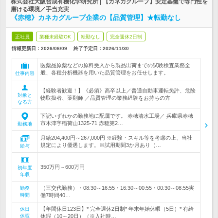
株式会社大阪合成有機化学研究所 | 【カネカグループ】安定基盤で専門性を
磨ける環境／手当充実
《赤穂》カネカグループ企業の【品質管理】★転勤なし
正社員
業種未経験OK
転勤なし
完全週休2日制
情報更新日：2026/06/09
終了予定日：
2026/11/30
医薬品原薬などの原料受入から製品出荷までの試験検査業務全
般、各種分析機器を用いた品質管理をお任せします。
仕事内容
【経験者歓迎！】《必須》高卒以上／普通自動車運転免許、危険
対象と
物取扱者、薬剤師 ／品質管理の業務経験をお持ちの方
なる方
下記いずれかの勤務地に配属です。 赤穂清水工場／ 兵庫県赤穂
市木津字稲荷山1325-71 赤穂第2…
勤務地
月給204,400円～267,000円 ※経験・スキル等を考慮の上、当社
規定により優遇します。※試用期間3か月あり（…
給与
350万円～600万円
初年度
年収
（三交代勤務）・08:30～16:55・16:30～00:55・00:30～08:55実
勤務
時間
働7時間40…
【年間休日123日】* 完全週休2日制* 年末年始休暇（5日）* 有給
休日
休暇
休暇（10～20日）（※入社時…