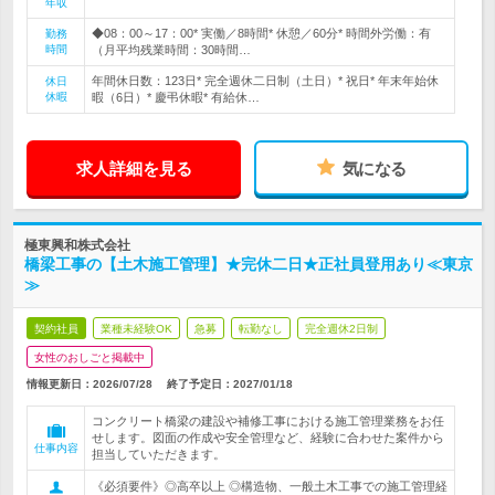
年収
◆08：00～17：00* 実働／8時間* 休憩／60分* 時間外労働：有
勤務
時間
（月平均残業時間：30時間…
年間休日数：123日* 完全週休二日制（土日）* 祝日* 年末年始休
休日
休暇
暇（6日）* 慶弔休暇* 有給休…
求人詳細を見る
気になる
極東興和株式会社
橋梁工事の【土木施工管理】★完休二日★正社員登用あり≪東京
≫
契約社員
業種未経験OK
急募
転勤なし
完全週休2日制
女性のおしごと掲載中
情報更新日：2026/07/28
終了予定日：
2027/01/18
コンクリート橋梁の建設や補修工事における施工管理業務をお任
せします。図面の作成や安全管理など、経験に合わせた案件から
仕事内容
担当していただきます。
《必須要件》◎高卒以上 ◎構造物、一般土木工事での施工管理経