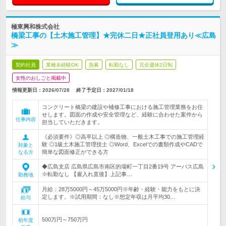
極東興和株式会社
橋梁工事の【土木施工管理】★完休二日★正社員登用あり≪広島
≫
契約社員
業種未経験OK
急募
転勤なし
完全週休2日制
女性のおしごと掲載中
情報更新日：2026/07/28
終了予定日：
2027/01/18
コンクリート橋梁の建設や補修工事における施工管理業務をお任
せします。図面の作成や安全管理など、経験に合わせた案件から
仕事内容
担当していただきます。
《必須要件》◎高卒以上 ◎構造物、一般土木工事での施工管理経
験 ◎1級土木施工管理技士 ◎Word、Excelでの書類作成やCADで
対象と
簡単な図面修正ができる方
なる方
◆広島支店 広島県広島市南区的場町一丁目2番19号 アーバス広島
※転勤なし 【雇入れ直後】上記事…
勤務地
月給：28万5000円～45万5000円※年齢・経験・能力をもとに決
定します。※試用期間：なし※想定年収は月平均30…
給与
500万円～750万円
初年度