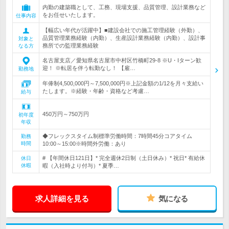
内勤の建築職として、工務、現場支援、品質管理、設計業務など
をお任せいたします。
仕事内容
【幅広い年代が活躍中】■建設会社での施工管理経験（外勤）、
品質管理業務経験（内勤）、生産設計業務経験（内勤）、設計事
対象と
務所での監理業務経験
なる方
名古屋支店／愛知県名古屋市中村区竹橋町29-8 ※U・Iターン歓
迎！ ※転居を伴う転勤なし！ 【雇…
勤務地
年俸制4,500,000円～7,500,000円※上記金額の1/12を月々支給い
たします。※経験・年齢・資格など考慮…
給与
450万円～750万円
初年度
年収
◆フレックスタイム制標準労働時間：7時間45分コアタイム
勤務
時間
10:00～15:00※時間外労働：あり
# 【年間休日121日】* 完全週休2日制（土日休み）* 祝日* 有給休
休日
休暇
暇（入社時より付与）* 夏季…
求人詳細を見る
気になる