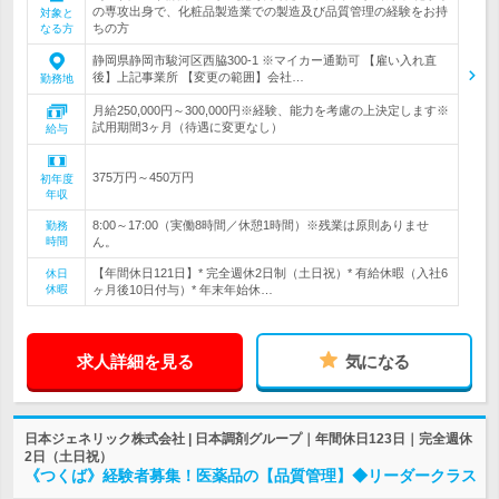
の専攻出身で、化粧品製造業での製造及び品質管理の経験をお持
対象と
ちの方
なる方
静岡県静岡市駿河区西脇300-1 ※マイカー通勤可 【雇い入れ直
後】上記事業所 【変更の範囲】会社…
勤務地
月給250,000円～300,000円※経験、能力を考慮の上決定します※
試用期間3ヶ月（待遇に変更なし）
給与
375万円～450万円
初年度
年収
8:00～17:00（実働8時間／休憩1時間）※残業は原則ありませ
勤務
時間
ん。
【年間休日121日】* 完全週休2日制（土日祝）* 有給休暇（入社6
休日
休暇
ヶ月後10日付与）* 年末年始休…
求人詳細を見る
気になる
日本ジェネリック株式会社 | 日本調剤グループ｜年間休日123日｜完全週休
2日（土日祝）
《つくば》経験者募集！医薬品の【品質管理】◆リーダークラス