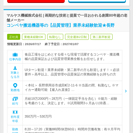
マルヤス機械株式会社 | 画期的な技術と提案で一目おかれる創業80年超の老
舗メーカー
コンベヤ搬送機器等の【品質管理】業界未経験歓迎★長野
正社員
業種未経験OK
転勤なし
完全週休2日制
第二新卒歓迎
情報更新日：2026/07/17
終了予定日：
2027/01/07
食品工場をはじめとする様々な現場で活躍するコンベヤ・搬送機
械の品質保証および品質管理業務全般をお任せします。
仕事内容
UIターン歓迎！業界未経験・第二新卒の方も歓迎します！＜必須
対象と
要件＞高卒以上、品質管理や品質保証の実務経験をお持ちの方
なる方
＜本社＞ 長野県岡谷市成田町2-11-6 ※当面の間、転勤なし ※マ
イカー通勤可能 【雇入れ直後】…
勤務地
月給19万2000円～28万円（一律固定手当を含む）※能力・経験
を考慮のうえ、決定します。※試用期間3ヶ月あり(待遇…
給与
350万円～530万円
初年度
年収
8:20～17:20（実働8時間/休憩60分）時間外労働有無：有※月平均
勤務