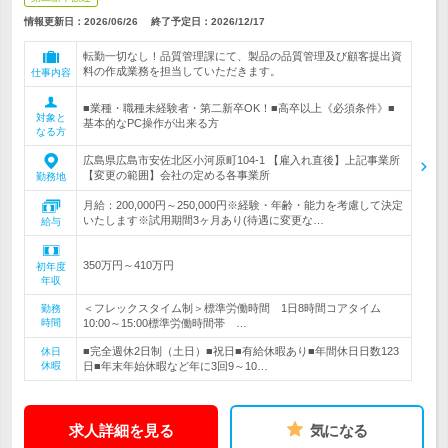
情報更新日：2026/06/26
終了予定日：
2026/12/17
転勤一切なし！品質管理課にて、製品の品質管理及び顧客提出資
料の作成業務を担当していただきます。
仕事内容
■業種・職種未経験者・第二新卒OK！■高卒以上《必須条件》■
対象と
基本的なPC操作が出来る方
なる方
広島県広島市安佐北区小河原町104-1 【雇入れ直後】上記事業所
【変更の範囲】会社の定める各事業所
勤務地
月給：200,000円～250,000円※経験・年齢・能力を考慮して決定
いたします※試用期間3ヶ月あり(待遇に変更な…
給与
350万円～410万円
初年度
年収
＜フレックスタイム制＞標準労働時間 1日8時間コアタイム
勤務
時間
10:00～15:00標準労働時間帯 …
■完全週休2日制（土日）■祝日■有給休暇あり■年間休日日数123
休日
休暇
日■年末年始休暇など年に3回9～10…
求人詳細を見る
気になる