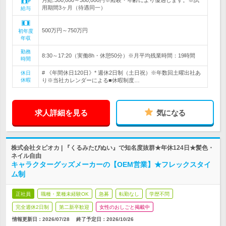
月給:300,000～380,000円※経験・年齢により優遇します。※試
用期間3ヶ月（待遇同一）
給与
500万円～750万円
初年度
年収
勤務
8:30～17:20（実働8h・休憩50分）※月平均残業時間：19時間
時間
# 《年間休日120日》* 週休2日制（土日祝）※年数回土曜出社あ
休日
休暇
り※当社カレンダーによる■休暇制度…
求人詳細を見る
気になる
株式会社タピオカ | 『くるみたぴぬい』で知名度抜群★年休124日★髪色・
ネイル自由
キャラクターグッズメーカーの【OEM営業】★フレックスタイ
ム制
正社員
職種・業種未経験OK
急募
転勤なし
学歴不問
完全週休2日制
第二新卒歓迎
女性のおしごと掲載中
情報更新日：2026/07/28
終了予定日：
2026/10/26