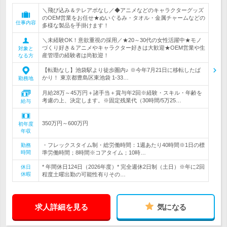
＼飛び込み＆テレアポなし／◆アニメなどのキャラクターグッズ
のOEM営業をお任せ★ぬいぐるみ・タオル・金属チャームなどの
仕事内容
多様な製品を手掛けます！
＼未経験OK！意欲重視の採用／★20～30代の女性活躍中★モノ
づくり好き＆アニメやキャラクター好きは大歓迎★OEM営業や生
対象と
産管理の経験者は尚歓迎！
なる方
【転勤なし】池袋駅より徒歩圏内♪ ※今年7月21日に移転したば
かり！ 東京都豊島区東池袋 1-33…
勤務地
月給28万～45万円＋諸手当＋賞与年2回※経験・スキル・年齢を
考慮の上、決定します。※固定残業代（30時間/5万25…
給与
350万円～600万円
初年度
年収
・フレックスタイム制・総労働時間：1週あたり40時間※1日の標
勤務
時間
準労働時間；8時間※コアタイム；10時…
* 年間休日124日（2026年度）* 完全週休2日制（土日）※年に2回
休日
休暇
程度土曜出勤の可能性有りその…
求人詳細を見る
気になる