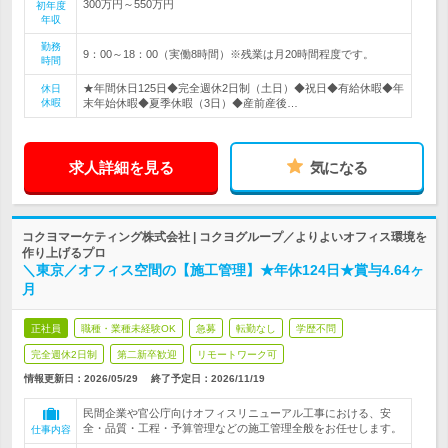
300万円～550万円
初年度
年収
勤務
9：00～18：00（実働8時間）※残業は月20時間程度です。
時間
★年間休日125日◆完全週休2日制（土日）◆祝日◆有給休暇◆年
休日
休暇
末年始休暇◆夏季休暇（3日）◆産前産後…
求人詳細を見る
気になる
コクヨマーケティング株式会社 | コクヨグループ／よりよいオフィス環境を
作り上げるプロ
＼東京／オフィス空間の【施工管理】★年休124日★賞与4.64ヶ
月
正社員
職種・業種未経験OK
急募
転勤なし
学歴不問
完全週休2日制
第二新卒歓迎
リモートワーク可
情報更新日：2026/05/29
終了予定日：
2026/11/19
民間企業や官公庁向けオフィスリニューアル工事における、安
全・品質・工程・予算管理などの施工管理全般をお任せします。
仕事内容