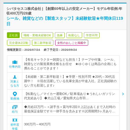
シバタセスコ株式会社 | 【創業60年以上の安定メーカー】モデル年収例:年
収400万円/28歳
シール、雑貨などの【製造スタッフ】未経験歓迎★年間休日119
日
正社員
職種・業種未経験OK
急募
転勤なし
学歴不問
完全週休2日制
第二新卒歓迎
女性のおしごと掲載中
情報更新日：2026/07/24
終了予定日：
2026/09/24
【有名キャラクター雑貨なども担当！】テープや付箋、シール、
雑貨などの製造業務全般をお任せ ★ゆくゆくは商品の企画にも
仕事内容
携わることができます！
【未経験・第二新卒歓迎！】★学歴・性別不問 ★20代～30代活
躍中！ ※現在活躍している先輩全員が中途入社。正社員経験の
対象と
ない方も歓迎します♪
なる方
【転勤なし／マイカー通勤OK／駐車場あり★うれしいガソリン
代支給あり】 ◆犬山工場／愛知県犬山市羽…
勤務地
◆月給22万円～＋諸手当＋賞与年2回※上記はあくまで入社時の
最低保証金額です※一律手当を含みます※試用期間3ヶ月あり…
給与
300万円～400万円
初年度
年収