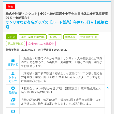
新着
株式会社NP・ネクスト | ◆20～30代活躍中◆完全土日祝休み◆有休取得率
90％～◆転勤なし
サンリオなど有名グッズの【ルート営業】年休125日★未経験歓
迎
正社員
職種・業種未経験OK
転勤なし
学歴不問
完全週休2日制
第二新卒歓迎
女性のおしごと掲載中
情報更新日：2026/07/24
終了予定日：
2026/10/22
【勉強会・研修でイチから成長】サンリオ・大手量販店など既存
の取引先を中心に、企画提案・見積作成・工場との連携・納品ま
仕事内容
でお任せします。
【未経験・第二新卒歓迎！経験よりも誠実にコツコツ取り組める
方を重視】学歴不問◇基本PCスキル◇キャラクターグッズなど
対象と
に興味関心がある方
なる方
★転勤なし ★大崎駅から徒歩3分 【東京支店】 東京都品川区大
崎5-10-10 大崎CNビル6F
勤務地
月給24万500円～45万1000円＋賞与年2回＋諸手当※経験・スキ
ル考慮の上、給与は決定いたします。※上記月給には…
給与