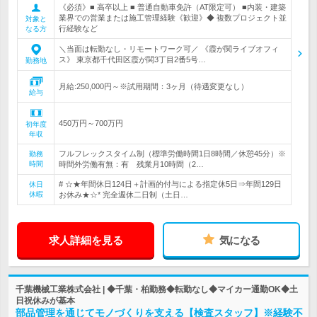
《必須》■ 高卒以上 ■ 普通自動車免許（AT限定可） ■内装・建築
業界での営業または施工管理経験《歓迎》◆ 複数プロジェクト並
対象と
行経験など
なる方
＼当面は転勤なし・リモートワーク可／ 《霞が関ライブオフィ
ス》 東京都千代田区霞が関3丁目2番5号…
勤務地
月給:250,000円～※試用期間：3ヶ月（待遇変更なし）
給与
450万円～700万円
初年度
年収
フルフレックスタイム制（標準労働時間1日8時間／休憩45分）※
勤務
時間
時間外労働有無：有 残業月10時間（2…
# ☆★年間休日124日＋計画的付与による指定休5日⇒年間129日
休日
休暇
お休み★☆* 完全週休二日制（土日…
求人詳細を見る
気になる
千葉機械工業株式会社 | ◆千葉・柏勤務◆転勤なし◆マイカー通勤OK◆土
日祝休みが基本
部品管理を通じてモノづくりを支える【検査スタッフ】※経験不