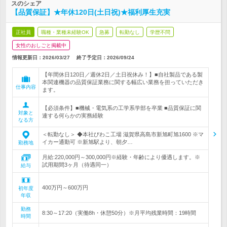
スのシェア
【品質保証】★年休120日(土日祝)★福利厚生充実
正社員
職種・業種未経験OK
急募
転勤なし
学歴不問
女性のおしごと掲載中
情報更新日：2026/03/27
終了予定日：
2026/09/24
【年間休日120日／週休2日／土日祝休み！】■自社製品である製
本関連機器の品質保証業務に関する幅広い業務を担っていただき
仕事内容
ます。
【必須条件】■機械・電気系の工学系学部を卒業 ■品質保証に関
対象と
連する何らかの実務経験
なる方
＜転勤なし＞ ◆本社びわこ工場 滋賀県高島市新旭町旭1600 ※マ
イカー通勤可 ※新旭駅より、朝夕…
勤務地
月給:220,000円～300,000円※経験・年齢により優遇します。※
試用期間3ヶ月（待遇同一）
給与
400万円～600万円
初年度
年収
勤務
8:30～17:20（実働8h・休憩50分）※月平均残業時間：19時間
時間