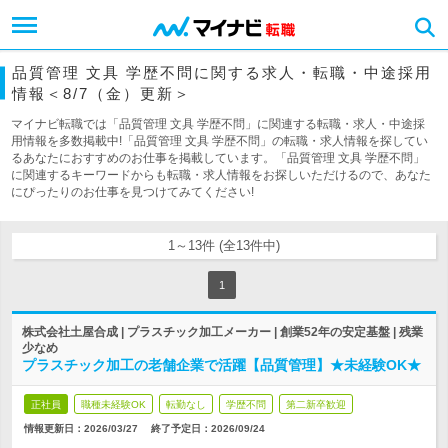
品質管理 文具 学歴不問に関する求人・転職・中途採用
情報＜8/7（金）更新＞
マイナビ転職では「品質管理 文具 学歴不問」に関連する転職・求人・中途採
用情報を多数掲載中!「品質管理 文具 学歴不問」の転職・求人情報を探してい
るあなたにおすすめのお仕事を掲載しています。「品質管理 文具 学歴不問」
に関連するキーワードからも転職・求人情報をお探しいただけるので、あなた
にぴったりのお仕事を見つけてみてください!
1～13件 (全13件中)
1
株式会社土屋合成 | プラスチック加工メーカー | 創業52年の安定基盤 | 残業
少なめ
プラスチック加工の老舗企業で活躍【品質管理】★未経験OK★
正社員
職種未経験OK
転勤なし
学歴不問
第二新卒歓迎
情報更新日：2026/03/27
終了予定日：
2026/09/24