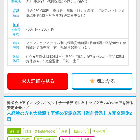
ス》 東京都千代田区霞が関3丁目2番5号…
勤務地
月給:250,000円～※経験・年齢・能力を考慮して決定いたします
※試用期間3ヶ月あり(待遇に変更なし)
給与
450万円～700万円
初年度
年収
フルフレックスタイム制（標準労働時間1日8時間／休憩45分）※
勤務
時間
時間外労働有無：有 残業月10時間（2…
# ☆★年間休日124日＋計画的付与による指定休5日⇒年間129日
休日
休暇
お休み★☆* 完全週休二日制（土日…
求人詳細を見る
気になる
株式会社アイメックス | ＼＼トナー業界で世界トップクラスのシェアを誇る
安定企業／／
未経験の方も大歓迎！平塚の安定企業【海外営業】★完全週休2
日
正社員
職種・業種未経験OK
急募
転勤なし
学歴不問
完全週休2日制
第二新卒歓迎
女性のおしごと掲載中