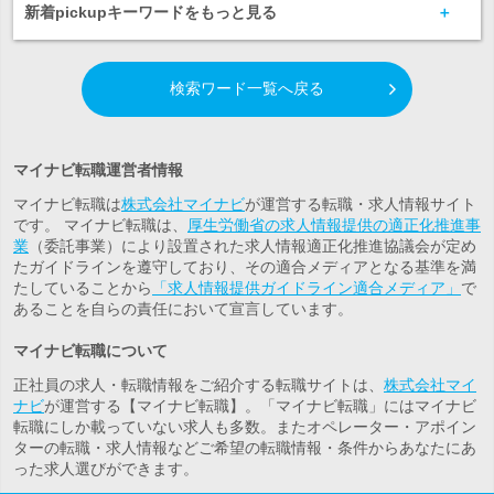
新着pickupキーワードをもっと見る
検索ワード一覧へ戻る
マイナビ転職運営者情報
マイナビ転職は
株式会社マイナビ
が運営する転職・求人情報サイト
です。 マイナビ転職は、
厚生労働省の求人情報提供の適正化推進事
業
（委託事業）により設置された求人情報適正化推進協議会が定め
たガイドラインを遵守しており、その適合メディアとなる基準を満
たしていることから
「求人情報提供ガイドライン適合メディア」
で
あることを自らの責任において宣言しています。
マイナビ転職について
正社員の求人・転職情報をご紹介する転職サイトは、
株式会社マイ
ナビ
が運営する【マイナビ転職】。「マイナビ転職」にはマイナビ
転職にしか載っていない求人も多数。また
オペレーター・アポイン
ター
の転職・求人情報などご希望の転職情報・条件からあなたにあ
った求人選びができます。