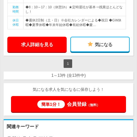
◆8：10～17：10（休憩1h）★定時退社が基本⇒残業ほとんどな
勤務
時間
し！
◆週休2日制（土・日）※会社カレンダーによる◆祝日 ◆GW休
休日
休暇
暇◆夏季休暇◆年末年始休暇◆有給休暇◆慶…
求人詳細を見る
気になる
1
1～13件 (全13件中)
気になる求人を気になるに保存しよう！
会員登録
簡単1分！
（無料）
関連キーワード