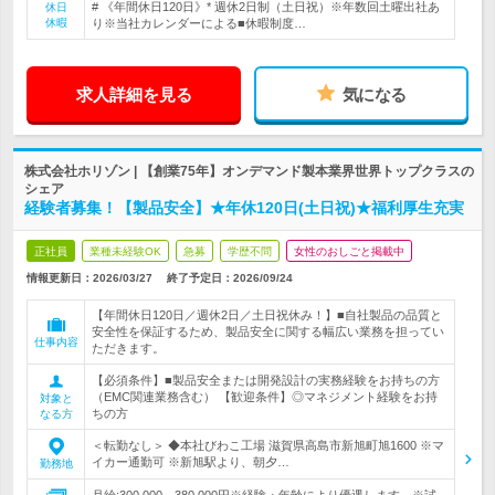
# 《年間休日120日》* 週休2日制（土日祝）※年数回土曜出社あ
休日
休暇
り※当社カレンダーによる■休暇制度…
求人詳細を見る
気になる
株式会社ホリゾン | 【創業75年】オンデマンド製本業界世界トップクラスの
シェア
経験者募集！【製品安全】★年休120日(土日祝)★福利厚生充実
正社員
業種未経験OK
急募
学歴不問
女性のおしごと掲載中
情報更新日：2026/03/27
終了予定日：
2026/09/24
【年間休日120日／週休2日／土日祝休み！】■自社製品の品質と
安全性を保証するため、製品安全に関する幅広い業務を担ってい
仕事内容
ただきます。
【必須条件】■製品安全または開発設計の実務経験をお持ちの方
（EMC関連業務含む） 【歓迎条件】◎マネジメント経験をお持
対象と
ちの方
なる方
＜転勤なし＞ ◆本社びわこ工場 滋賀県高島市新旭町旭1600 ※マ
イカー通勤可 ※新旭駅より、朝夕…
勤務地