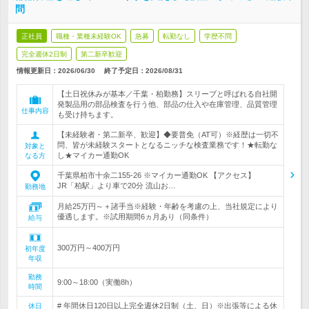
問
正社員
職種・業種未経験OK
急募
転勤なし
学歴不問
完全週休2日制
第二新卒歓迎
情報更新日：2026/06/30
終了予定日：
2026/08/31
【土日祝休みが基本／千葉・柏勤務】スリーブと呼ばれる自社開
発製品用の部品検査を行う他、部品の仕入や在庫管理、品質管理
仕事内容
も受け持ちます。
【未経験者・第二新卒、歓迎】◆要普免（AT可）※経歴は一切不
問、皆が未経験スタートとなるニッチな検査業務です！★転勤な
対象と
し★マイカー通勤OK
なる方
千葉県柏市十余二155-26 ※マイカー通勤OK 【アクセス】
JR「柏駅」より車で20分 流山お…
勤務地
月給25万円～＋諸手当※経験・年齢を考慮の上、当社規定により
優遇します。※試用期間6ヵ月あり（同条件）
給与
300万円～400万円
初年度
年収
勤務
9:00～18:00（実働8h）
時間
# 年間休日120日以上完全週休2日制（土、日）※出張等による休
休日