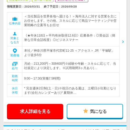
情報更新日：2026/03/31
終了予定日：
2026/09/28
＜当社製品を世界各地へ届ける！＞海外法人に対する営業を主に
お任せします。その他、スキルに応じて商品マーケティングや営
仕事内容
業戦略の立案等もお任せ
《★年休118日＋平均有休取得12.6日》応募条件：◎英会話（簡
対象と
単な日常会話程度）◎ビジネスマナー
なる方
本社／神奈川県平塚市代官町11-25 ＜アクセス＞ JR「平塚駅」
より徒歩5分
勤務地
月給：213,200円～308400円※経験や年齢・スキルに応じて、当
社規定により決定します。※試用期間3ヶ月あり(…
給与
勤務
9:00～17:30(実働7.5時間)
時間
* 完全週休2日制(土・日)※祝日のある週は、土曜日が出勤となり
休日
休暇
ます(会社カレンダーあり)* 夏期休…
求人詳細を見る
気になる