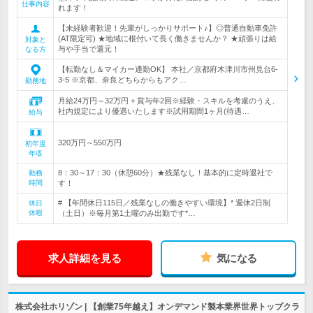
仕事内容
れます！
【未経験者歓迎！先輩がしっかりサポート♪】◎普通自動車免許
(AT限定可) ★地域に根付いて長く働きませんか？ ★頑張りは給
対象と
与や手当で還元！
なる方
【転勤なし＆マイカー通勤OK】 本社／京都府木津川市州見台6-
3-5 ※京都、奈良どちらからもアク…
勤務地
月給24万円～32万円 + 賞与年2回※経験・スキルを考慮のうえ、
社内規定により優遇いたします※試用期間1ヶ月(待遇…
給与
320万円～550万円
初年度
年収
8：30～17：30（休憩60分）★残業なし！基本的に定時退社で
勤務
時間
す！
# 【年間休日115日／残業なしの働きやすい環境】* 週休2日制
休日
休暇
（土日）※毎月第1土曜のみ出勤です*…
求人詳細を見る
気になる
株式会社ホリゾン | 【創業75年越え】オンデマンド製本業界世界トップクラ