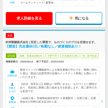
休暇
ゴールデンウィーク* 夏季休…
求人詳細を見る
気になる
新着
本州製罐株式会社 | 安定した環境で、ものづくりのプロを目指せます。
【製造】完全週休2日／転勤なし／家賃補助あり！
正社員
職種・業種未経験OK
学歴不問
完全週休2日制
第二新卒歓迎
情報更新日：2026/06/12
終了予定日：
2026/12/03
製造ラインでの機械操作による製缶業務が中心です。業務に慣れ
た後は、製品の品質管理や設備のメンテナンス業務にも携わって
仕事内容
いただきます。
【必須：高卒以上】経験は一切問いません。ものづくりに興味が
あり、意欲的に業務に取り組める方を歓迎します。第二新卒の方
対象と
も歓迎です。
なる方
＜結城工場＞ 茨城県結城市若宮7 ※車通勤可 ＜兵庫工場＞ 兵庫
県加古川市野口町水足264-1 加…
勤務地