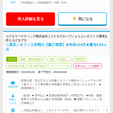
休暇
日出勤あり（代休取得可）GW（3+4…
求人詳細を見る
気になる
コクヨマーケティング株式会社 | コクヨグループ／よりよいオフィス環境を
作り上げるプロ
＼東京／オフィス空間の【施工管理】★年休124日★賞与4.64ヶ
月
正社員
職種・業種未経験OK
急募
転勤なし
学歴不問
完全週休2日制
第二新卒歓迎
リモートワーク可
女性のおしごと掲載中
情報更新日：2026/06/30
終了予定日：
2026/09/28
民間企業・官公庁などを対象にオフィス移転やリニューアルに伴
う新オフィス工事全般の内装施工管理をご担当いただきます。★
仕事内容
現場常駐なし！
《必須》■ 高卒以上 ■ 普通自動車免許（AT限定可） ■内装・建築
業界での営業または施工管理経験《歓迎》◆ 複数プロジェクト並
対象と
行経験など
なる方
＼当面は転勤なし・リモートワーク可／ 《霞が関ライブオフィ