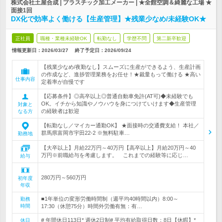
株式会社土屋合成 | プラスチック加工メーカー | ★全館空調＆綺麗な工場 ★
面接1回
DX化で効率よく働ける【生産管理】★残業少なめ/未経験OK★
正社員
職種・業種未経験OK
転勤なし
学歴不問
第二新卒歓迎
情報更新日：2026/03/27
終了予定日：
2026/09/24
【残業少なめ/夜勤なし】スムーズに生産ができるよう、生産計画
の作成など、進捗管理業務をお任せ！★裁量もって働ける ★高い
仕事内容
定着率が自慢です
【応募条件】◎高卒以上◎普通自動車免許(AT可)◆未経験でも
OK。イチから知識やノウハウを身につけていけます◆生産管理
対象と
の経験者は歓迎
なる方
【転勤なし／マイカー通勤OK】 ★面接時の交通費支給！ 本社／
群馬県富岡市宇田22-2 ※無料駐車…
勤務地
【大卒以上】月給22万円～40万円【高卒以上】月給20万円～40
万円※前職給与を考慮します。 これまでの経験等に応じ…
給与
280万円～560万円
初年度
年収
■1年単位の変形労働時間制（週平均40時間以内）8:00～
勤務
時間
17:30（休憩75分）時間外労働有無：有…
# 年間休日113日* 週休2日制# 平均有給取得日数：8日【休暇】*
休日