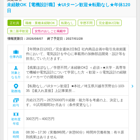
未経験OK【電機設計職】★UIターン歓迎★転勤なし★年休120
日
正社員
職種・業種未経験OK
転勤なし
学歴不問
完全週休2日制
第二新卒歓迎
女性のおしごと掲載中
情報更新日：2026/08/07
終了予定日：
2027/01/28
【年間休日120日／完全週休2日制】社内商品企画や取引先依頼案
件において、電気設計を中心に車載用の加飾部品開発・設計等を
仕事内容
担当していただきます。
【残業ほぼなし／学歴不問／未経験OK】＜必須＞■大学・高専等
で機械や電気設計について学習した方 ＜歓迎＞☆電気設計の経験
対象と
☆メーカーでの開発経験
なる方
【転勤なし／UIターン歓迎】 ■本社／埼玉県川越市芳野台1-103-
35 【雇入れ直後】上記事業所…
勤務地
月給21万円～28万5000円※経験・能力等を考慮の上、決定しま
す。※試用期間3か月あり（条件変更なし）
給与
300万円～400万円
初年度
年収
08:30～17:30（実働8時間／休憩60分）時間外労働有無：有※原
勤務
時間
則残業はありません