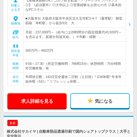
【業種未経験OK／ゴルフ好き歓迎！／ワークライフバランス
◎】《必須要件》◎大卒以上 ◎営業経験をお持ちの方 ◎基本的
対象と
なPCスキル
なる方
■大阪本社 大阪府大阪市中央区北久宝寺町3-4-7 《最寄駅》 御堂
筋線「本町駅」から徒歩5分、大…
勤務地
月給：237,000円～（給与には20時間分の固定残業代43,920円～
を含みます。超過分別途支給。）※年齢・経験・…
給与
350万円～450万円
初年度
年収
9:00～17:30 （所定労働時間：7時間15分）休憩時間：75分時間
勤務
時間
外労働有無：有
年間休日数：142日完全週休二日制（土日祝）* GW休暇* 年末年
休日
休暇
始休暇（5日）* リフレッシュ休暇…
求人詳細を見る
気になる
新着
株式会社サカイヤ | 自動車部品透過印刷で国内シェアトップクラス｜大手と
安定取引