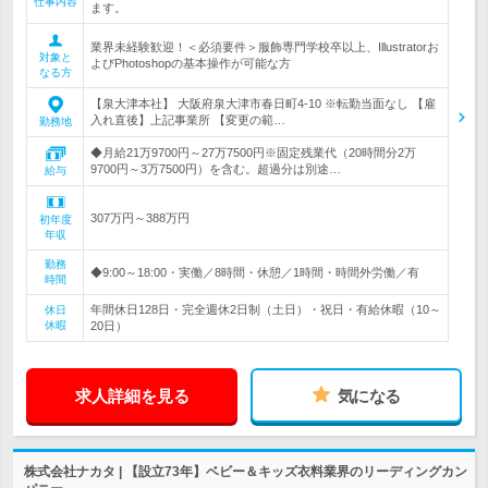
仕事内容
ます。
業界未経験歓迎！＜必須要件＞服飾専門学校卒以上、Illustratorお
対象と
よびPhotoshopの基本操作が可能な方
なる方
【泉大津本社】 大阪府泉大津市春日町4-10 ※転勤当面なし 【雇
入れ直後】上記事業所 【変更の範…
勤務地
◆月給21万9700円～27万7500円※固定残業代（20時間分2万
9700円～3万7500円）を含む。超過分は別途…
給与
307万円～388万円
初年度
年収
勤務
◆9:00～18:00・実働／8時間・休憩／1時間・時間外労働／有
時間
年間休日128日・完全週休2日制（土日）・祝日・有給休暇（10～
休日
休暇
20日）
求人詳細を見る
気になる
株式会社ナカタ | 【設立73年】ベビー＆キッズ衣料業界のリーディングカン