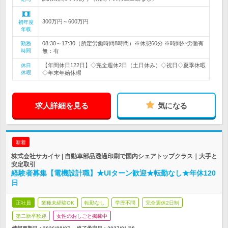
300万円～600万円
初年度
年収
08:30～17:30（所定労働時間8時間）※休憩60分 ※時間外労働有
勤務
時間
無：有
【年間休日122日】◇完全週休2日（土日休み）◇祝日◇夏季休暇
休日
休暇
◇年末年始休暇
求人詳細を見る
気になる
新着
株式会社サカイヤ | 自動車部品透過印刷で国内シェアトップクラス｜大手と
安定取引
経験者募集【電機設計職】★UIターン歓迎★転勤なし★年休120
日
正社員
業種未経験OK
転勤なし
学歴不問
完全週休2日制
第二新卒歓迎
女性のおしごと掲載中