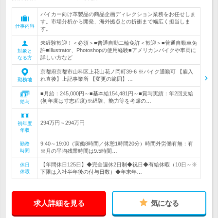
バイカー向け革製品の商品企画ディレクション業務をお任せしま
す。市場分析から開発、海外拠点との折衝まで幅広く担当しま
仕事内容
す。
未経験歓迎！＜必須＞■普通自動二輪免許＜歓迎＞■普通自動車免
許■Illustrator、Photoshopの使用経験■アメリカンバイクや車両に
対象と
詳しい方など
なる方
京都府京都市山科区上花山花ノ岡町39-6 ※バイク通勤可 【雇入
れ直後】上記事業所 【変更の範囲】…
勤務地
■月給：245,000円～■基本給154,481円～■賞与実績：年2回支給
(初年度は寸志程度)※経験、能力等を考慮の…
給与
294万円～294万円
初年度
年収
9:40～19:00（実働8時間／休憩1時間20分）時間外労働有無：有
勤務
時間
※月の平均残業時間は9.5時間…
【年間休日125日】◆完全週休2日制◆祝日◆有給休暇（10日～※
休日
休暇
下限は入社半年後の付与日数）◆年末年…
求人詳細を見る
気になる