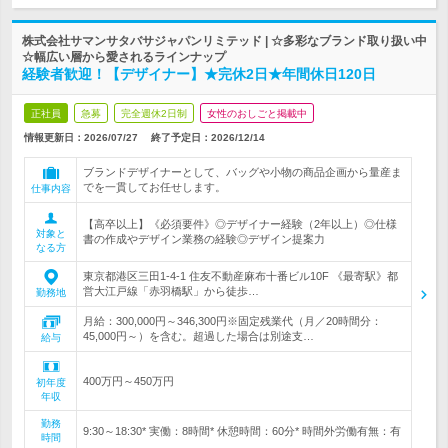
株式会社サマンサタバサジャパンリミテッド | ☆多彩なブランド取り扱い中
☆幅広い層から愛されるラインナップ
経験者歓迎！【デザイナー】★完休2日★年間休日120日
正社員
急募
完全週休2日制
女性のおしごと掲載中
情報更新日：2026/07/27
終了予定日：
2026/12/14
ブランドデザイナーとして、バッグや小物の商品企画から量産ま
でを一貫してお任せします。
仕事内容
【高卒以上】《必須要件》◎デザイナー経験（2年以上）◎仕様
対象と
書の作成やデザイン業務の経験◎デザイン提案力
なる方
東京都港区三田1-4-1 住友不動産麻布十番ビル10F 《最寄駅》都
営大江戸線「赤羽橋駅」から徒歩…
勤務地
月給：300,000円～346,300円※固定残業代（月／20時間分：
45,000円～）を含む。超過した場合は別途支…
給与
400万円～450万円
初年度
年収
勤務
9:30～18:30* 実働：8時間* 休憩時間：60分* 時間外労働有無：有
時間