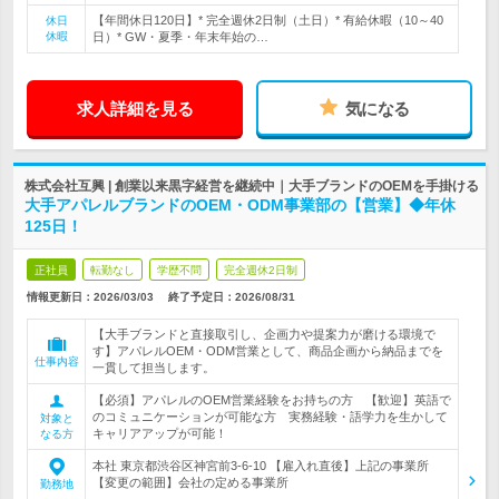
【年間休日120日】* 完全週休2日制（土日）* 有給休暇（10～40
休日
休暇
日）* GW・夏季・年末年始の…
求人詳細を見る
気になる
株式会社互興 | 創業以来黒字経営を継続中｜大手ブランドのOEMを手掛ける
大手アパレルブランドのOEM・ODM事業部の【営業】◆年休
125日！
正社員
転勤なし
学歴不問
完全週休2日制
情報更新日：2026/03/03
終了予定日：
2026/08/31
【大手ブランドと直接取引し、企画力や提案力が磨ける環境で
す】アパレルOEM・ODM営業として、商品企画から納品までを
仕事内容
一貫して担当します。
【必須】アパレルのOEM営業経験をお持ちの方 【歓迎】英語で
のコミュニケーションが可能な方 実務経験・語学力を生かして
対象と
キャリアアップが可能！
なる方
本社 東京都渋谷区神宮前3-6-10 【雇入れ直後】上記の事業所
【変更の範囲】会社の定める事業所
勤務地