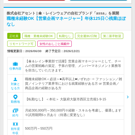
株式会社アセント | 傘・レインウェアの自社ブランド「assa」を展開
職種未経験OK【営業企画マネージャー】年休125日◇残業ほぼ
なし
正社員
職種・業種未経験OK
転勤なし
完全週休2日制
第二新卒歓迎
リモートワーク可
女性のおしごと掲載中
情報更新日：2026/06/30
終了予定日：
2026/12/21
【傘＆レイン事業部で活躍】営業企画マネージャーとして、チー
ムの営業戦略の策定、予算の管理、メンバーマネジメント業務等
仕事内容
を担当していただきます。
職種未経験OK＜必須＞■高卒以上■いずれか ⇒ ファッション／雑
貨／インテリア業界等における就業経験がある方 or 営業企画／
対象と
商品企画の経験がある方
なる方
【転勤なし】 ＜本社＞ 大阪府大阪市西区立売堀1-9-15
勤務地
月給300,000円～350,000円※経験・スキルを考慮し、優遇します
※試用期間6ヶ月あり（待遇に変更なし）
給与
500万円～550万円
初年度
年収