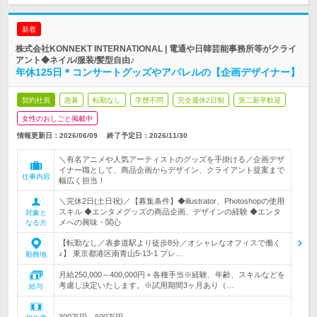
新着
株式会社KONNEKT INTERNATIONAL | 電通や日韓芸能事務所等がクライ
アント◆ネイル/服装/髪型自由♪
年休125日＊コンサートグッズやアパレルの【企画デザイナー】
契約社員
急募
転勤なし
学歴不問
完全週休2日制
第二新卒歓迎
女性のおしごと掲載中
情報更新日：2026/06/09
終了予定日：
2026/11/30
＼有名アニメや人気アーティストのグッズを手掛ける／企画デザ
イナー職として、商品企画からデザイン、クライアント提案まで
仕事内容
幅広く担当！
＼完休2日(土日祝)／【募集条件】◆illustrator、Photoshopの使用
スキル ◆エンタメグッズの商品企画、デザインの経験 ◆エンタ
対象と
メへの興味・関心
なる方
【転勤なし／表参道駅より徒歩8分／オシャレなオフィスで働く
♪】 東京都港区南青山5-13-1 プレ…
勤務地
月給250,000～400,000円＋各種手当※経験、年齢、スキルなどを
考慮し決定いたします。※試用期間3ヶ月あり（…
給与
300万円～600万円