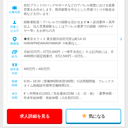
自社ブランドのバッグやポーチなどのアパレル雑貨における提案
営業をお任せします。既存顧客を中心とした売場づくりや販促企
仕事内容
画などを行います。
経験者歓迎！アパレルでの経験を活かせます★＜必須要件＞高卒
以上、法人営業経験もしくはアパレル業界での経験（MDやバイ
対象と
ヤー等）をお持ちの方
なる方
◆東京オフィス 東京都渋谷区代官山町14-15
HARAPPADAIKANYAMA3F ※転勤なし…
勤務地
月給33万円～37万5,000円（一律手当含む）※上記月給には、月
40時間の固定残業代 8万2,500円～10万5,…
給与
400万円～450万円
初年度
年収
9:30～18:30（実働8時間/休憩1時間）※試用期間後、フレックス
勤務
時間
タイム制相談可標準労働時間1日…
# ＼年間休日128日／完全週休2日制（土・日・祝）・夏季休暇・
休日
休暇
年末年始休暇・有給休暇（入社初日3日…
求人詳細を見る
気になる