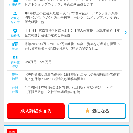
レクトショップのオリジナル商品を企画します。
仕事内容
◆1年以上の社会人経験＋以下いずれか必須・ファッション系専
門学校のモノづくり系の学科卒・セレクト系メンズアパレルでの
対象と
販売経験 他
なる方
【本社】 東京都渋谷区広尾3-5-9 【雇入れ直後】上記事業所 【変
更の範囲】会社の定める事業所
勤務地
月給208,333円～291,667円※経験・年齢・資格など考慮し優遇い
たします※試用期間3ヶ月あり（待遇の変更なし…
給与
250万円～350万円
初年度
年収
《専門業務型裁量労働制》1日8時間のみなし労働制時間外労働有
勤務
時間
無：無休憩：60分※標準的な勤務時間帯1…
# 年間休日120日完全週休2日制（土日祝）有給休暇10日～20日
休日
休暇
（下限日数は、入社半年経過後の付与…
求人詳細を見る
気になる
新着