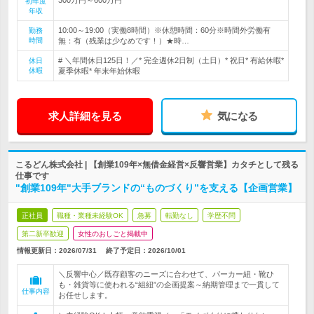
初年度
年収
10:00～19:00（実働8時間）※休憩時間：60分※時間外労働有
勤務
時間
無：有（残業は少なめです！）★時…
# ＼年間休日125日！／* 完全週休2日制（土日）* 祝日* 有給休暇*
休日
休暇
夏季休暇* 年末年始休暇
求人詳細を見る
気になる
こるどん株式会社 | 【創業109年×無借金経営×反響営業】カタチとして残る
仕事です
"創業109年"大手ブランドの“ものづくり”を支える【企画営業】
正社員
職種・業種未経験OK
急募
転勤なし
学歴不問
第二新卒歓迎
女性のおしごと掲載中
情報更新日：2026/07/31
終了予定日：
2026/10/01
＼反響中心／既存顧客のニーズに合わせて、パーカー紐・靴ひ
も・雑貨等に使われる“組紐”の企画提案～納期管理まで一貫して
仕事内容
お任せします。