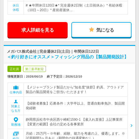
# ★年間休日120日★* 完全週休2日制（土日祝休み）* 有給休暇
休日
休暇
（10日～20日）* 産前産後休…
求人詳細を見る
気になる
メガバス株式会社 | 完全週休2日(土日)｜年間休日122日
＜釣り好きにオススメ＞フィッシング用品の【製品開発設計】
正社員
第二新卒歓迎
情報更新日：2026/06/19
終了予定日：
2026/12/10
【メジャーブランド製品だから"知名度"抜群】釣具、アウトドア
製品の製品開発をご担当いただきます！
仕事内容
【経験者募集】応募条件：大学卒以上、普通自動車免許、製品開
対象と
発経験
なる方
静岡県浜松市中央区西ケ崎町1590-1 【雇入れ直後】上記事業所
【変更の範囲】会社の定める各事業所
勤務地
月給：25万円～※年齢、経験、能力を考慮の上、優遇します。※
試用期間3ヶ月あり（期間中の待遇変動なし）
給与