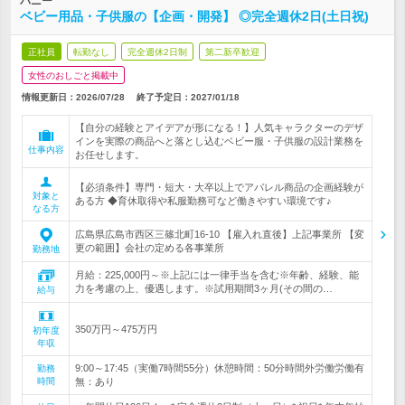
パニー
ベビー用品・子供服の【企画・開発】 ◎完全週休2日(土日祝)
正社員
転勤なし
完全週休2日制
第二新卒歓迎
女性のおしごと掲載中
情報更新日：2026/07/28
終了予定日：
2027/01/18
【自分の経験とアイデアが形になる！】人気キャラクターのデザ
インを実際の商品へと落とし込むベビー服・子供服の設計業務を
仕事内容
お任せします。
【必須条件】専門・短大・大卒以上でアパレル商品の企画経験が
対象と
ある方 ◆育休取得や私服勤務可など働きやすい環境です♪
なる方
広島県広島市西区三篠北町16-10 【雇入れ直後】上記事業所 【変
更の範囲】会社の定める各事業所
勤務地
月給：225,000円～※上記には一律手当を含む※年齢、経験、能
力を考慮の上、優遇します。※試用期間3ヶ月(その間の…
給与
350万円～475万円
初年度
年収
9:00～17:45（実働7時間55分）休憩時間：50分時間外労働労働有
勤務
時間
無：あり