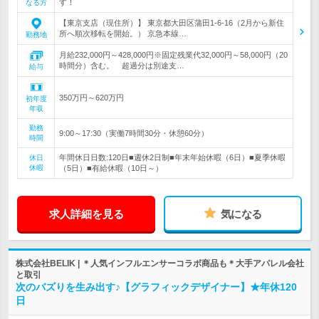
す！
なる方
【東京支店（現住所）】 東京都大田区蒲田1-6-16（2月から新住
所へ順次移転を開始。） 京急本線…
勤務地
月給232,000円～428,000円※固定残業代32,000円～58,000円（20
時間分）含む。 超過分は別途支…
給与
350万円～620万円
初年度
年収
勤務
9:00～17:30（実働7時間30分・休憩60分）
時間
年間休日日数:120日■週休2日制■年末年始休暇（6日）■夏季休暇
休日
休暇
（5日）■有給休暇（10日～）
求人詳細を見る
気になる
株式会社BELIK | ＊人気インフルエンサーコラボ商品も＊大手アパレル会社
と取引
次のバズりを生み出す♪【グラフィックデザイナー】★年休120
日