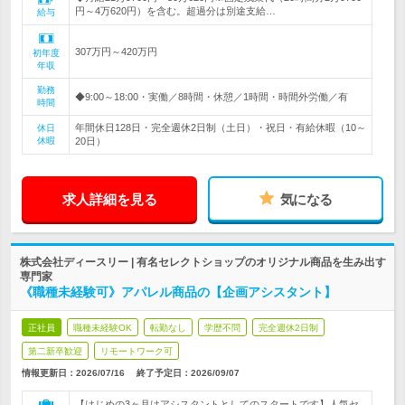
円～4万620円）を含む。超過分は別途支給…
給与
307万円～420万円
初年度
年収
勤務
◆9:00～18:00・実働／8時間・休憩／1時間・時間外労働／有
時間
年間休日128日・完全週休2日制（土日）・祝日・有給休暇（10～
休日
休暇
20日）
求人詳細を見る
気になる
株式会社ディースリー | 有名セレクトショップのオリジナル商品を生み出す
専門家
《職種未経験可》アパレル商品の【企画アシスタント】
正社員
職種未経験OK
転勤なし
学歴不問
完全週休2日制
第二新卒歓迎
リモートワーク可
情報更新日：2026/07/16
終了予定日：
2026/09/07
【はじめの3ヶ月はアシスタントとしてのスタートです】人気セ