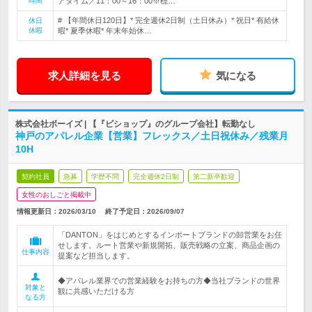
時間
アタイム／11：00～16：00※標…
# 【年間休日120日】* 完全週休2日制（土日休み）* 祝日* 有給休
休日
休暇
暇* 夏季休暇* 年末年始休…
求人詳細を見る
気になる
株式会社ボーイズ | 【『ビショップ』のグループ会社】転勤なし
神戸のアパレル企業【営業】フレックス／土日祝休み／残業月
10H
契約社員
急募
学歴不問
完全週休2日制
第二新卒歓迎
女性のおしごと掲載中
情報更新日：2026/03/10
終了予定日：
2026/09/07
「DANTON」をはじめとするインポートブランドの卸営業をお任
せします。ルート営業や新規開拓、販売戦略の立案、商品企画の
仕事内容
提案など担当します。
◆アパレル業界での営業経験をお持ちの方◆当社ブランドの世界
対象と
観に共感いただける方
なる方