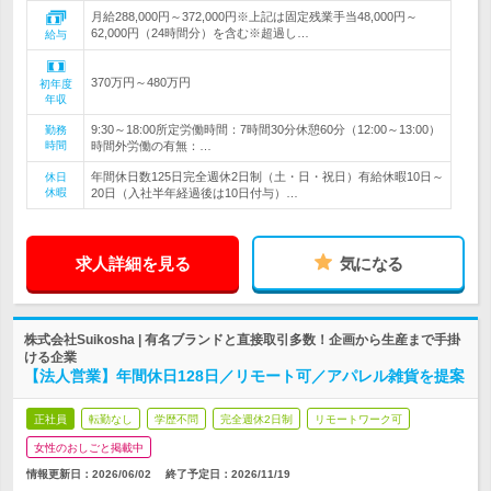
月給288,000円～372,000円※上記は固定残業手当48,000円～
62,000円（24時間分）を含む※超過し…
給与
370万円～480万円
初年度
年収
9:30～18:00所定労働時間：7時間30分休憩60分（12:00～13:00）
勤務
時間
時間外労働の有無：…
年間休日数125日完全週休2日制（土・日・祝日）有給休暇10日～
休日
休暇
20日（入社半年経過後は10日付与）…
求人詳細を見る
気になる
株式会社Suikosha | 有名ブランドと直接取引多数！企画から生産まで手掛
ける企業
【法人営業】年間休日128日／リモート可／アパレル雑貨を提案
正社員
転勤なし
学歴不問
完全週休2日制
リモートワーク可
女性のおしごと掲載中
情報更新日：2026/06/02
終了予定日：
2026/11/19