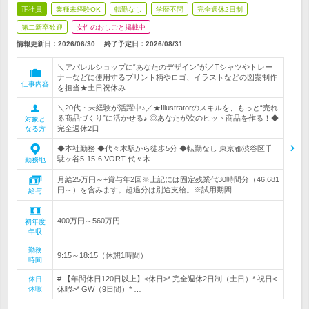
正社員
業種未経験OK
転勤なし
学歴不問
完全週休2日制
第二新卒歓迎
女性のおしごと掲載中
情報更新日：2026/06/30
終了予定日：
2026/08/31
＼アパレルショップに“あなたのデザイン”が／Tシャツやトレー
ナーなどに使用するプリント柄やロゴ、イラストなどの図案制作
仕事内容
を担当★土日祝休み
＼20代・未経験が活躍中♪／★Illustratorのスキルを、もっと“売れ
る商品づくり”に活かせる♪ ◎あなたが次のヒット商品を作る！◆
対象と
完全週休2日
なる方
◆本社勤務 ◆代々木駅から徒歩5分 ◆転勤なし 東京都渋谷区千
駄ヶ谷5-15-6 VORT 代々木…
勤務地
月給25万円～+賞与年2回※上記には固定残業代30時間分（46,681
円～）を含みます。超過分は別途支給。※試用期間…
給与
400万円～560万円
初年度
年収
勤務
9:15～18:15（休憩1時間）
時間
# 【年間休日120日以上】<休日>* 完全週休2日制（土日）* 祝日<
休日
休暇
休暇>* GW（9日間）* …