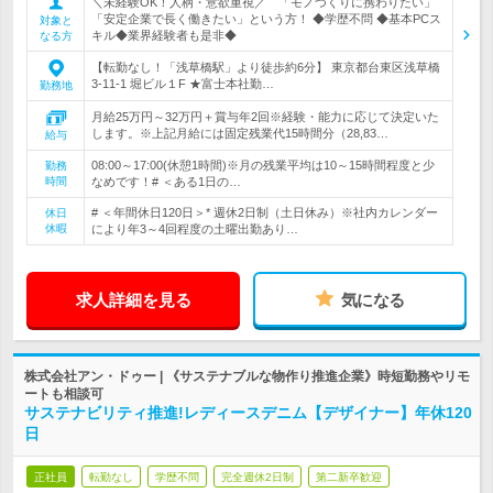
＼未経験OK！人柄・意欲重視／ 「モノづくりに携わりたい」
「安定企業で長く働きたい」という方！ ◆学歴不問 ◆基本PCス
対象と
キル◆業界経験者も是非◆
なる方
【転勤なし！「浅草橋駅」より徒歩約6分】 東京都台東区浅草橋
3-11-1 堀ビル１F ★富士本社勤…
勤務地
月給25万円～32万円＋賞与年2回※経験・能力に応じて決定いた
します。※上記月給には固定残業代15時間分（28,83…
給与
08:00～17:00(休憩1時間)※月の残業平均は10～15時間程度と少
勤務
時間
なめです！# ＜ある1日の…
# ＜年間休日120日＞* 週休2日制（土日休み）※社内カレンダー
休日
休暇
により年3～4回程度の土曜出勤あり…
求人詳細を見る
気になる
株式会社アン・ドゥー | 《サステナブルな物作り推進企業》時短勤務やリモ
ートも相談可
サステナビリティ推進!レディースデニム【デザイナー】年休120
日
正社員
転勤なし
学歴不問
完全週休2日制
第二新卒歓迎