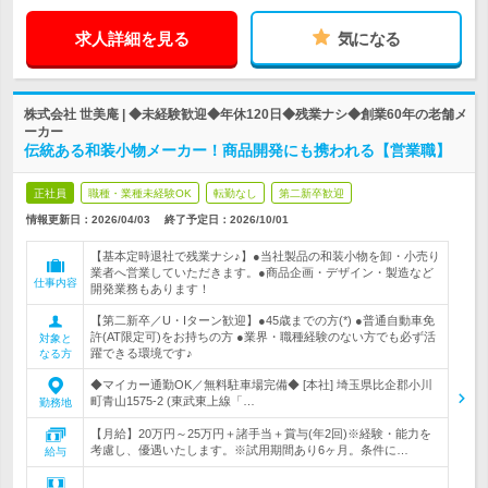
求人詳細を見る
気になる
株式会社 世美庵 | ◆未経験歓迎◆年休120日◆残業ナシ◆創業60年の老舗メ
ーカー
伝統ある和装小物メーカー！商品開発にも携われる【営業職】
正社員
職種・業種未経験OK
転勤なし
第二新卒歓迎
情報更新日：2026/04/03
終了予定日：
2026/10/01
【基本定時退社で残業ナシ♪】●当社製品の和装小物を卸・小売り
業者へ営業していただきます。●商品企画・デザイン・製造など
仕事内容
開発業務もあります！
【第二新卒／U・Iターン歓迎】●45歳までの方(*) ●普通自動車免
許(AT限定可)をお持ちの方 ●業界・職種経験のない方でも必ず活
対象と
躍できる環境です♪
なる方
◆マイカー通勤OK／無料駐車場完備◆ [本社] 埼玉県比企郡小川
町青山1575-2 (東武東上線「…
勤務地
【月給】20万円～25万円＋諸手当＋賞与(年2回)※経験・能力を
考慮し、優遇いたします。※試用期間あり6ヶ月。条件に…
給与