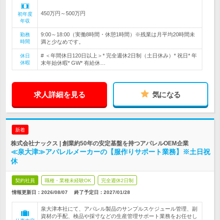
450万円～500万円
初年度
年収
9:00～18:00（実働8時間・休憩1時間）※残業は月平均20時間未
勤務
時間
満と少なめです。
# ＜年間休日120日以上＞* 完全週休2日制（土日休み）* 祝日* 年
休日
休暇
末年始休暇* GW* 有給休…
求人詳細を見る
気になる
新着
株式会社ナックス | 創業約50年の安定基盤を持つアパレルOEM企業
≪泉大津≫アパレルメーカーの【服作りサポート業務】※土日祝
休
契約社員
職種・業種未経験OK
完全週休2日制
情報更新日：2026/08/07
終了予定日：
2027/01/28
泉大津本社にて、アパレル製品のサンプルスケジュール管理、副
資材の手配、検品や採寸などの生産管理サポート業務をお任せし