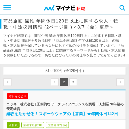
商品企画 繊維 年間休日120日以上に関する求人・転
職・中途採用情報 (2ページ目 )＜8/7（金）更新＞
マイナビ転職では「商品企画 繊維 年間休日120日以上」に関連する転職・求
人・中途採用情報を多数掲載中!「商品企画 繊維 年間休日120日以上」の転
職・求人情報を探しているあなたにおすすめのお仕事を掲載しています。「商
品企画 繊維 年間休日120日以上」に関連するキーワードからも転職・求人情報
をお探しいただけるので、あなたにぴったりのお仕事を見つけてみてください!
51～100件 (全129件中)
1
2
3
本日締め切り
ニッキー株式会社 | 圧倒的なワークライフバランスを実現！★創業70年超の
安定経営
経験を活かせる！スポーツウェアの【営業】★年間休日142日
正社員
業種未経験OK
完全週休2日制