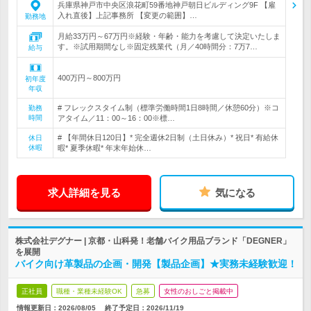
兵庫県神戸市中央区浪花町59番地神戸朝日ビルディング9F 【雇
入れ直後】上記事務所 【変更の範囲】…
勤務地
月給33万円～67万円※経験・年齢・能力を考慮して決定いたしま
す。※試用期間なし※固定残業代（月／40時間分：7万7…
給与
400万円～800万円
初年度
年収
# フレックスタイム制（標準労働時間1日8時間／休憩60分）※コ
勤務
時間
アタイム／11：00～16：00※標…
# 【年間休日120日】* 完全週休2日制（土日休み）* 祝日* 有給休
休日
休暇
暇* 夏季休暇* 年末年始休…
求人詳細を見る
気になる
株式会社デグナー | 京都・山科発！老舗バイク用品ブランド「DEGNER」
を展開
バイク向け革製品の企画・開発【製品企画】★実務未経験歓迎！
正社員
職種・業種未経験OK
急募
女性のおしごと掲載中
情報更新日：2026/08/05
終了予定日：
2026/11/19