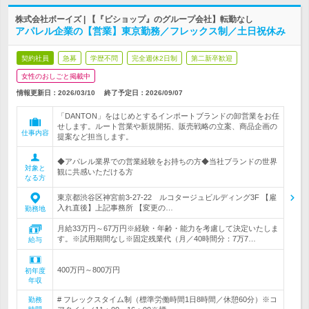
株式会社ボーイズ | 【『ビショップ』のグループ会社】転勤なし
アパレル企業の【営業】東京勤務／フレックス制／土日祝休み
契約社員
急募
学歴不問
完全週休2日制
第二新卒歓迎
女性のおしごと掲載中
情報更新日：2026/03/10
終了予定日：
2026/09/07
「DANTON」をはじめとするインポートブランドの卸営業をお任
せします。ルート営業や新規開拓、販売戦略の立案、商品企画の
仕事内容
提案など担当します。
◆アパレル業界での営業経験をお持ちの方◆当社ブランドの世界
対象と
観に共感いただける方
なる方
東京都渋谷区神宮前3-27-22 ルコタージュビルディング3F 【雇
入れ直後】上記事務所 【変更の…
勤務地
月給33万円～67万円※経験・年齢・能力を考慮して決定いたしま
す。※試用期間なし※固定残業代（月／40時間分：7万7…
給与
400万円～800万円
初年度
年収
# フレックスタイム制（標準労働時間1日8時間／休憩60分）※コ
勤務