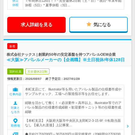
＜年間休日126日！＞* 完全週休2日制（土・日）* 祝日* 年末年始
休日
休暇
休暇（5日）* 夏季休暇（3日…
求人詳細を見る
気になる
新着
株式会社ナックス | 創業約50年の安定基盤を持つアパレルOEM企業
≪大阪≫アパレルメーカーの【企画職】※土日祝休/年休128日
契約社員
完全週休2日制
情報更新日：2026/08/07
終了予定日：
2027/01/28
本町支店にて、Illustrator等を用いたアパレル製品の仕様書作成や
サンプルチェック、工場への製造指示等をお任せします。
仕事内容
経験を活かして働く！＜必須要件＞高卒以上、Illustrator等でのア
パレル製品の仕様書作成経験＜歓迎要件＞ニット等の仕様書作成
対象と
経験
なる方
【本町支店】 大阪府大阪市中央区久太郎町2-3-15 6F ※転勤当面
なし 【雇入れ直後】上記事業…
勤務地
◆月給21万9700円～30万620円※固定残業代（20時間分2万9700