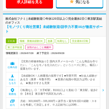
求人詳細を見る
気になる
株式会社フクミ | 未経験歓迎◇年休120日以上◇完全週休2日◇東京駅直結
のオフィス
【モノづくり商社営業】未経験歓迎/語学力不要/AIが徹底サポー
ト
正社員
職種・業種未経験OK
急募
転勤なし
完全週休2日制
第二新卒歓迎
女性のおしごと掲載中
情報更新日：2026/07/28
終了予定日：
2026/09/28
【充実の研修体制あり】国内大手メーカーの「こんな商品を作り
たい」「こんなモノを仕入れたい」というニーズに対し、幅広い
仕事内容
提案を行います。
【未経験OK！人柄重視の採用です】■学歴不問 ■社会人経験が
ある方（業界・年数不問） ★貿易の知識や英語力は問いませ
対象と
ん ★働きやすさも充実
なる方
◎転勤なし ◎「大手町駅」B10出口より直結 ◎「東京駅」徒歩2
分 【本社】 東京都千代田区丸の内…
勤務地
月給：303,000円～335,000円＋諸手当＋賞与年2回※経験・スキ
ルを考慮して決定します。※上記給与には20時…
給与