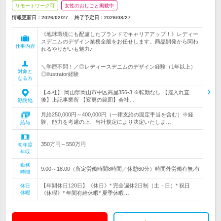
リモートワーク可
女性のおしごと掲載中
情報更新日：2026/02/27
終了予定日：
2026/08/27
《地球環境にも配慮したブランドでキャリアアップ！》レディー
スデニムのデザイン業務全般をお任せします。商品開発から関わ
仕事内容
れるやりがいも魅力♪
＼学歴不問！／◎レディースデニムのデザイン経験（1年以上）
対象と
◎illustrator経験
なる方
【本社】 岡山県岡山市中区高屋356-3 ※転勤なし 【雇入れ直
後】上記事業所 【変更の範囲】会社…
勤務地
月給250,000円～400,000円（一律支給の固定手当を含む）※経
験、能力を考慮の上、当社規定により決定いたしま…
給与
350万円～550万円
初年度
年収
勤務
9:00～18:00（所定労働時間8時間／休憩60分）時間外労働有無:有
時間
【年間休日120日】《休日》* 完全週休2日制（土・日）* 祝日
休日
休暇
《休暇》* 年間有給休暇* 夏季休暇…