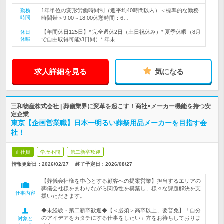
1年単位の変形労働時間制（週平均40時間以内）＜標準的な勤務
勤務
時間
時間帯＞9:00～18:00休憩時間：6…
【年間休日125日】* 完全週休2日（土日祝休み）* 夏季休暇（8月
休日
休暇
で自由取得可能/3日間）* 年末…
求人詳細を見る
気になる
三和物産株式会社 | 葬儀業界に変革を起こす！商社×メーカー機能を持つ安
定企業
東京【企画営業職】日本一明るい葬祭用品メーカーを目指す会
社！
正社員
学歴不問
第二新卒歓迎
情報更新日：2026/02/27
終了予定日：
2026/08/27
【葬儀会社様を中心とする顧客への提案営業】担当するエリアの
葬儀会社様をまわりながら関係性を構築し、様々な課題解決を支
仕事内容
援いただきます。
◆未経験・第二新卒歓迎◆【＜必須＞高卒以上、要普免】「自分
のアイデアをカタチにする仕事をしたい」方をお待ちしておりま
対象と