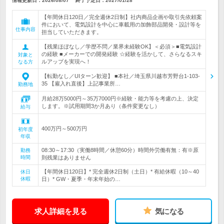
情報更新日：2026/08/07
終了予定日：
2027/01/28
【年間休日120日／完全週休2日制】社内商品企画や取引先依頼案
件において、電気設計を中心に車載用の加飾部品開発・設計等を
仕事内容
担当していただきます。
【残業ほぼなし／学歴不問／業界未経験OK】＜必須＞■電気設計
の経験 ■メーカーでの開発経験 ☆経験を活かして、さらなるスキ
対象と
ルアップを実現へ！
なる方
【転勤なし／UIターン歓迎】 ■本社／埼玉県川越市芳野台1-103-
35 【雇入れ直後】上記事業所…
勤務地
月給28万5000円～35万7000円※経験・能力等を考慮の上、決定
します。※試用期間3か月あり（条件変更なし）
給与
400万円～500万円
初年度
年収
08:30～17:30（実働8時間／休憩60分）時間外労働有無：有※原
勤務
時間
則残業はありません
【年間休日120日】* 完全週休2日制（土日）* 有給休暇（10～40
休日
休暇
日）* GW・夏季・年末年始の…
求人詳細を見る
気になる