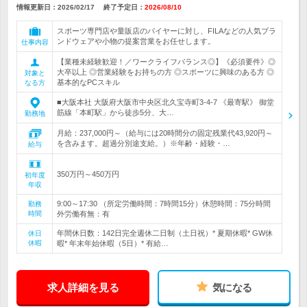
情報更新日：2026/02/17
終了予定日：
2026/08/10
スポーツ専門店や量販店のバイヤーに対し、FILAなどの人気ブラ
ンドウェアや小物の提案営業をお任せします。
仕事内容
【業種未経験歓迎！／ワークライフバランス◎】《必須要件》◎
大卒以上 ◎営業経験をお持ちの方 ◎スポーツに興味のある方 ◎
対象と
基本的なPCスキル
なる方
■大阪本社 大阪府大阪市中央区北久宝寺町3-4-7 《最寄駅》 御堂
筋線「本町駅」から徒歩5分、大…
勤務地
月給：237,000円～（給与には20時間分の固定残業代43,920円～
を含みます。超過分別途支給。）※年齢・経験・…
給与
350万円～450万円
初年度
年収
9:00～17:30 （所定労働時間：7時間15分）休憩時間：75分時間
勤務
時間
外労働有無：有
年間休日数：142日完全週休二日制（土日祝）* 夏期休暇* GW休
休日
休暇
暇* 年末年始休暇（5日）* 有給…
求人詳細を見る
気になる