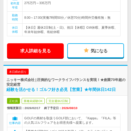
275万円～335万円
初年度
年収
勤務
8:00～17:00(実働7時間50分／休憩70分)時間外労働有無：無
時間
【休日】週休2日制(土・日)、祝日【休暇】GW休暇、夏季休暇、
休日
休暇
年末年始休暇、有給休暇
求人詳細を見る
気になる
本日締め切り
ニッキー株式会社 | 圧倒的なワークライフバランスを実現！★創業70年超の
安定経営
経験を活かせる！ゴルフ好き必見【営業】★年間休日142日
正社員
業種未経験OK
完全週休2日制
情報更新日：2026/02/17
終了予定日：
2026/08/10
GOLFの商材を取扱うGOLF部において、『Kappa』『FILA』等
の人気ゴルフウェアをお得意先様へ提案します。
仕事内容