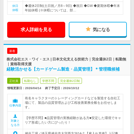
◆週休2日制(土日祝／月8～9日) ◆祝日 ◆GW ◆夏期休暇◆年末
休日
休暇
年始休暇 (※休暇については、部…
求人詳細を見る
気になる
新着
株式会社エス・ワイ・エス | 日本文化支える技術力｜完全週休2日｜転勤無
｜資格取得支援
経験活かせる【カードゲーム製造・品質管理】＊管理職候補
正社員
転勤なし
学歴不問
完全週休2日制
情報更新日：2026/04/14
終了予定日：
2026/10/12
有名キャラクターのトレーディングカードなどを製造する自社工
場にて、製品の品質管理および工程改善業務全般をお任せしま
仕事内容
す。
【学歴不問】■品質管理の実務経験がある方■安定した環境でキャ
対象と
リア形成したい方にぴったり！
なる方
越谷工場／埼玉県越谷市大字西方2614-2 【雇入れ直後】上記事