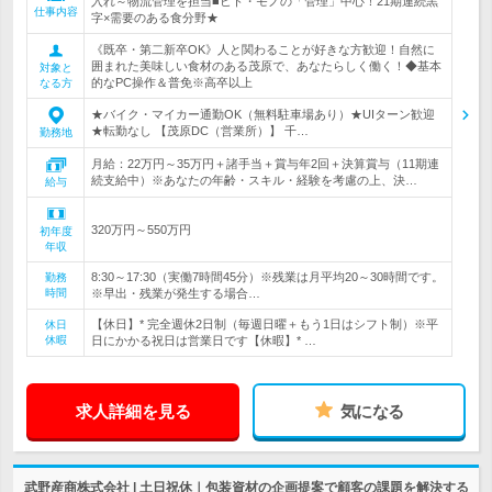
入れ～物流管理を担当■ヒト・モノの「管理」中心！21期連続黒
仕事内容
字×需要のある食分野★
《既卒・第二新卒OK》人と関わることが好きな方歓迎！自然に
囲まれた美味しい食材のある茂原で、あなたらしく働く！◆基本
対象と
的なPC操作＆普免※高卒以上
なる方
★バイク・マイカー通勤OK（無料駐車場あり）★UIターン歓迎
★転勤なし 【茂原DC（営業所）】 千…
勤務地
月給：22万円～35万円＋諸手当＋賞与年2回＋決算賞与（11期連
続支給中）※あなたの年齢・スキル・経験を考慮の上、決…
給与
320万円～550万円
初年度
年収
8:30～17:30（実働7時間45分）※残業は月平均20～30時間です。
勤務
時間
※早出・残業が発生する場合…
【休日】* 完全週休2日制（毎週日曜＋もう1日はシフト制）※平
休日
休暇
日にかかる祝日は営業日です【休暇】* …
求人詳細を見る
気になる
武野産商株式会社 | 土日祝休｜包装資材の企画提案で顧客の課題を解決する