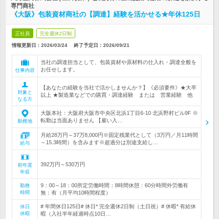
専門商社
《大阪》包装資材商社の【調達】経験を活かせる★年休125日
正社員
完全週休2日制
情報更新日：2026/03/24
終了予定日：
2026/09/21
当社の調達担当として、包装資材や原材料の仕入れ・調達全般を
お任せします。
仕事内容
【あなたの経験を当社で活かしませんか？】《必須要件》★大卒
対象と
以上 ★製造業などでの購買・調達経験 または 営業経験 他
なる方
大阪本社：大阪府大阪市中央区北浜1丁目6-10 北浜野村ビル9F ※
転勤は当面ありません 【雇い入…
勤務地
月給28万円～37万8,000円※固定残業代として（3万円／月11時間
～15.3時間）を含みます※超過分は別途支給し…
給与
392万円～530万円
初年度
年収
9：00～18：00所定労働時間：8時間休憩：60分時間外労働有
勤務
時間
無：有（月平均10時間程度）
# 年間休日125日# 休日* 完全週休2日制（土日祝）# 休暇* 有給休
休日
休暇
暇（入社半年経過時点10日…