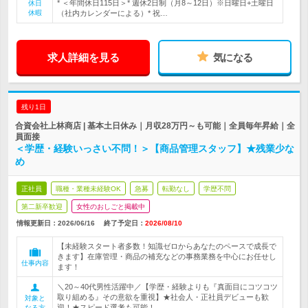
* ＜年間休日115日＞* 週休2日制（月8～12日）※日曜日+土曜日
休日
休暇
（社内カレンダーによる）* 祝…
求人詳細を見る
気になる
残り1日
合資会社上林商店 | 基本土日休み｜月収28万円～も可能｜全員毎年昇給｜全
員面接
＜学歴・経験いっさい不問！＞【商品管理スタッフ】★残業少な
め
正社員
職種・業種未経験OK
急募
転勤なし
学歴不問
第二新卒歓迎
女性のおしごと掲載中
情報更新日：2026/06/16
終了予定日：
2026/08/10
【未経験スタート者多数！知識ゼロからあなたのペースで成長で
きます】在庫管理・商品の補充などの事務業務を中心にお任せし
仕事内容
ます！
＼20～40代男性活躍中／【学歴・経験よりも『真面目にコツコツ
取り組める』その意欲を重視】★社会人・正社員デビューも歓
対象と
迎！★スピード選考も可能！
なる方