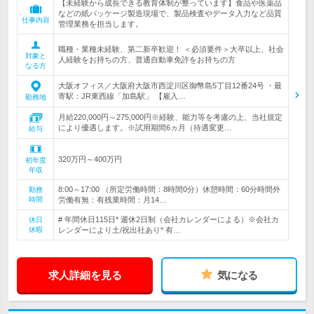
【未経験から成長できる教育体制が整っています】食品や医薬品
などの紙パッケージ製造現場で、製品検査やデータ入力など品質
仕事内容
管理業務を担当します。
職種・業種未経験、第二新卒歓迎！ ＜必須要件＞大卒以上、社会
対象と
人経験をお持ちの方、普通自動車免許をお持ちの方
なる方
大阪オフィス／大阪府大阪市西淀川区御幣島5丁目12番24号 ・最
寄駅：JR東西線「加島駅」 【雇入…
勤務地
月給220,000円～275,000円※経験、能力等を考慮の上、当社規定
により優遇します。※試用期間6ヵ月（待遇変更…
給与
320万円～400万円
初年度
年収
8:00～17:00 （所定労働時間：8時間0分）休憩時間：60分時間外
勤務
時間
労働有無：有残業時間：月14…
# 年間休日115日* 週休2日制（会社カレンダーによる）※会社カ
休日
休暇
レンダーにより土/祝出社あり* 有…
求人詳細を見る
気になる