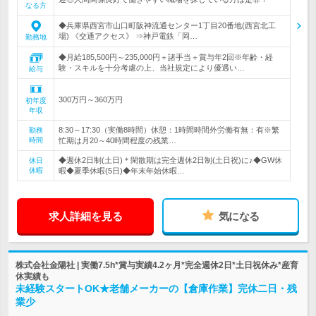
なる方
◆兵庫県西宮市山口町阪神流通センター1丁目20番地(西宮北工
場) 《交通アクセス》 ⇒神戸電鉄「岡…
勤務地
◆月給185,500円～235,000円＋諸手当＋賞与年2回※年齢・経
験・スキルを十分考慮の上、当社規定により優遇い…
給与
300万円～360万円
初年度
年収
8:30～17:30（実働8時間）休憩：1時間時間外労働有無：有※繁
勤務
時間
忙期は月20～40時間程度の残業…
◆週休2日制(土日)＊閑散期は完全週休2日制(土日祝)に♪◆GW休
休日
休暇
暇◆夏季休暇(5日)◆年末年始休暇…
求人詳細を見る
気になる
株式会社金陽社 | 実働7.5h*賞与実績4.2ヶ月*完全週休2日*土日祝休み*産育
休実績も
未経験スタートOK★老舗メーカーの【倉庫作業】完休二日・残
業少