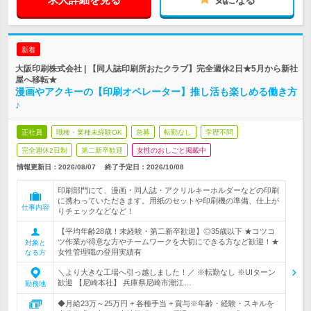
新着
大阪印刷株式会社 | 【同人誌印刷所おたクラブ】完全週休2日★5月から新社
屋へ移転★
漫画やアクキーの【印刷オペレーター】推し活も楽しめる働き方
♪
正社員
職種・業種未経験OK
急募
転勤なし
学歴不問
完全週休2日制
第二新卒歓迎
女性のおしごと掲載中
情報更新日：2026/08/07
終了予定日：
2026/10/08
印刷部門にて、漫画・同人誌・アクリルキーホルダーなどの印刷
に携わっていただきます。用紙のセットや印刷機の準備、仕上が
仕事内容
りチェックなどなど！
【平均年齢28歳！未経験・第二新卒歓迎】◎35歳以下 ★コツコ
ツ作業が得意な方やチームワークを大切にできる方など歓迎！★
対象と
女性管理職の登用実績有
なる方
＼より大きな工場へ引っ越しました！／ ※転勤なし ※UIターン
歓迎 【尼崎本社】 兵庫県尼崎市潮江…
勤務地
◆月給23万～25万円 + 各種手当 + 賞与※年齢・経験・スキルを