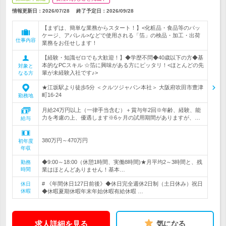
情報更新日：2026/07/28
終了予定日：
2026/09/28
【まずは、簡単な業務からスタート！】<化粧品・食品等のパッ
ケージ、アパレル>などで使用される「箔」の検品・加工・出荷
仕事内容
業務をお任せします！
【経験・知識ゼロでも大歓迎！】◆学歴不問◆40歳以下の方◆基
本的なPCスキル ☆箔に興味がある方にピッタリ！<ほとんどの先
対象と
輩が未経験入社です♪>
なる方
★江坂駅より徒歩5分 ＜クルツジャパン本社＞ 大阪府吹田市豊津
町16-24
勤務地
月給24万円以上（一律手当含む）＋賞与年2回※年齢、経験、能
力を考慮の上、優遇します※6ヶ月の試用期間がありますが、…
給与
380万円～470万円
初年度
年収
◆9:00～18:00（休憩1時間、実働8時間)★月平均2～3時間と、残
勤務
時間
業はほとんどありません！基本…
# 《年間休日127日前後》◆休日完全週休2日制（土日休み）祝日
休日
休暇
◆休暇夏期休暇年末年始休暇有給休暇 …
求人詳細を見る
気になる