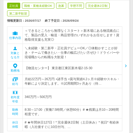
正社員
職種・業種未経験OK
急募
学歴不問
完全週休2日制
第二新卒歓迎
情報更新日：2026/07/17
終了予定日：
2026/09/24
＜できるところから無理なくスタート＞新木場にある物流拠点に
て、製品の受入・輸送・商品管理のいずれかをお任せします！資
仕事内容
格取得支援も充実◎
＼未経験・第二新卒・正社員デビューOK／◎体動かすことが好
き・チームで働きたい・仕事の幅広げたい方ぜひ！ドライバーや
対象と
現場職からの転職を大歓迎！
なる方
【物流センター】 東京都江東区新木場2-15-30
勤務地
月給22万円～26万円 +諸手当 +賞与実績4.2ヶ月※経験やスキル・
年齢により決定します。※試用期間3ヶ月あり（待…
給与
340万円～500万円
初年度
年収
8:30～17:00（実働7.5時間／休憩60分）# ★残業は月10～20時間
勤務
時間
程度です。
# ★年間休日127日！* 完全週休2日制（土日休み）* 祝日* 有給休
休日
休暇
暇（入社後すぐに10日付与、…