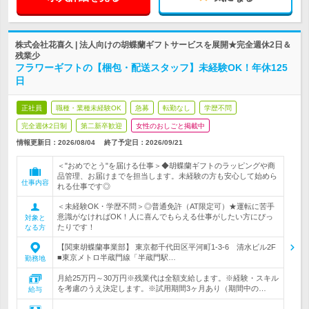
株式会社花喜久 | 法人向けの胡蝶蘭ギフトサービスを展開★完全週休2日＆
残業少
フラワーギフトの【梱包・配送スタッフ】未経験OK！年休125
日
正社員
職種・業種未経験OK
急募
転勤なし
学歴不問
完全週休2日制
第二新卒歓迎
女性のおしごと掲載中
情報更新日：2026/08/04
終了予定日：
2026/09/21
＜"おめでとう"を届ける仕事＞◆胡蝶蘭ギフトのラッピングや商
品管理、お届けまでを担当します。未経験の方も安心して始めら
仕事内容
れる仕事です◎
＜未経験OK・学歴不問＞◎普通免許（AT限定可）★運転に苦手
意識がなければOK！人に喜んでもらえる仕事がしたい方にぴっ
対象と
たりです！
なる方
【関東胡蝶蘭事業部】 東京都千代田区平河町1-3-6 清水ビル2F
■東京メトロ半蔵門線「半蔵門駅…
勤務地
月給25万円～30万円※残業代は全額支給します。※経験・スキル
を考慮のうえ決定します。※試用期間3ヶ月あり（期間中の…
給与