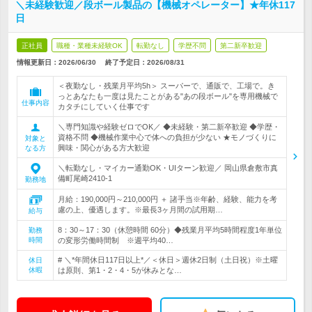
＼未経験歓迎／段ボール製品の【機械オペレーター】★年休117
日
正社員
職種・業種未経験OK
転勤なし
学歴不問
第二新卒歓迎
情報更新日：2026/06/30
終了予定日：
2026/08/31
＜夜勤なし・残業月平均5h＞ スーパーで、通販で、工場で。き
っとあなたも一度は見たことがある"あの段ボール"を専用機械で
仕事内容
カタチにしていく仕事です
＼専門知識や経験ゼロでOK／ ◆未経験・第二新卒歓迎 ◆学歴・
資格不問 ◆機械作業中心で体への負担が少ない ★モノづくりに
対象と
興味・関心がある方大歓迎
なる方
＼転勤なし・マイカー通勤OK・UIターン歓迎／ 岡山県倉敷市真
備町尾崎2410-1
勤務地
月給：190,000円～210,000円 ＋ 諸手当※年齢、経験、能力を考
慮の上、優遇します。※最長3ヶ月間の試用期…
給与
8：30～17：30（休憩時間 60分）◆残業月平均5時間程度1年単位
勤務
時間
の変形労働時間制 ※週平均40…
# ＼*年間休日117日以上*／＜休日＞週休2日制（土日祝）※土曜
休日
休暇
は原則、第1・2・4・5が休みとな…