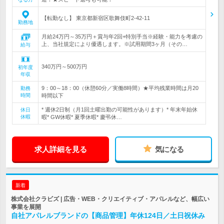
【転勤なし】 東京都新宿区歌舞伎町2-42-11
勤務地
月給24万円～35万円＋賞与年2回+特別手当※経験・能力を考慮の
上、当社規定により優遇します。※試用期間3ヶ月（その…
給与
340万円～500万円
初年度
年収
9：00～18：00（休憩60分／実働8時間）★平均残業時間は月20
勤務
時間
時間以下
* 週休2日制（月1回土曜出勤の可能性があります）* 年末年始休
休日
休暇
暇* GW休暇* 夏季休暇* 慶弔休…
求人詳細を見る
気になる
新着
株式会社クラビズ | 広告・WEB・クリエイティブ・アパレルなど、幅広い
事業を展開
自社アパレルブランドの【商品管理】年休124日／土日祝休み