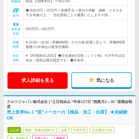
歓迎 【尼崎本社】 〒661-097…
勤務地
◆月給23万～25万円 + 各種手当 + 賞与※年齢・経験・スキルを
十分考慮の上、 当社規程により優遇いたします※残…
給与
300万円～400万円
初年度
年収
# 10:00～19:00（実働8時間）※その他 部署に応じて、実働8時間
勤務
時間
勤務※1年単位の変形労働時…
# 【年間休日120日】◆完全週休2日制（シフト制）※月平均10日
休日
休暇
休み（原則は曜日固定です）◆年末年…
求人詳細を見る
気になる
クルツジャパン株式会社 | *土日祝休み *年休127日 *残業月2～3h *退職金制
度
売上世界No.1 "箔"メーカーの【検品・加工・出荷】 ★未経験
OK
正社員
職種・業種未経験OK
急募
学歴不問
完全週休2日制
第二新卒歓迎
女性のおしごと掲載中