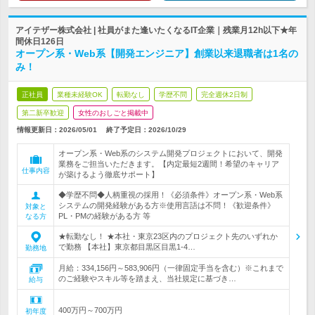
アイテザー株式会社 | 社員がまた逢いたくなるIT企業｜残業月12h以下★年
間休日126日
オープン系・Web系【開発エンジニア】創業以来退職者は1名の
み！
正社員
業種未経験OK
転勤なし
学歴不問
完全週休2日制
第二新卒歓迎
女性のおしごと掲載中
情報更新日：2026/05/01
終了予定日：
2026/10/29
オープン系・Web系のシステム開発プロジェクトにおいて、開発
業務をご担当いただきます。【内定最短2週間！希望のキャリア
仕事内容
が築けるよう徹底サポート】
◆学歴不問◆人柄重視の採用！《必須条件》オープン系・Web系
システムの開発経験がある方※使用言語は不問！《歓迎条件》
対象と
PL・PMの経験がある方 等
なる方
★転勤なし！ ★本社・東京23区内のプロジェクト先のいずれか
で勤務 【本社】東京都目黒区目黒1-4…
勤務地
月給：334,156円～583,906円（一律固定手当を含む）※これまで
のご経験やスキル等を踏まえ、当社規定に基づき…
給与
400万円～700万円
初年度