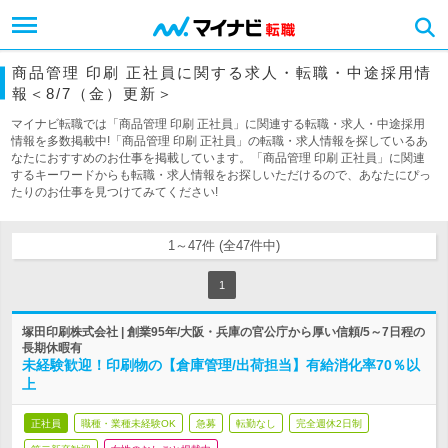
商品管理 印刷 正社員に関する求人・転職・中途採用情
報＜8/7（金）更新＞
マイナビ転職では「商品管理 印刷 正社員」に関連する転職・求人・中途採用
情報を多数掲載中!「商品管理 印刷 正社員」の転職・求人情報を探しているあ
なたにおすすめのお仕事を掲載しています。「商品管理 印刷 正社員」に関連
するキーワードからも転職・求人情報をお探しいただけるので、あなたにぴっ
たりのお仕事を見つけてみてください!
1～47件 (全47件中)
1
塚田印刷株式会社 | 創業95年/大阪・兵庫の官公庁から厚い信頼/5～7日程の
長期休暇有
未経験歓迎！印刷物の【倉庫管理/出荷担当】有給消化率70％以
上
正社員
職種・業種未経験OK
急募
転勤なし
完全週休2日制