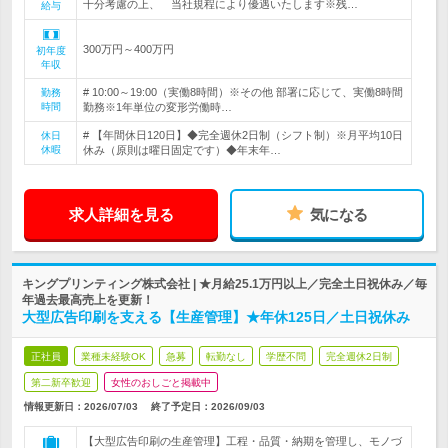
十分考慮の上、 当社規程により優遇いたします※残…
給与
300万円～400万円
初年度
年収
# 10:00～19:00（実働8時間）※その他 部署に応じて、実働8時間
勤務
時間
勤務※1年単位の変形労働時…
# 【年間休日120日】◆完全週休2日制（シフト制）※月平均10日
休日
休暇
休み（原則は曜日固定です）◆年末年…
求人詳細を見る
気になる
キングプリンティング株式会社 | ★月給25.1万円以上／完全土日祝休み／毎
年過去最高売上を更新！
大型広告印刷を支える【生産管理】★年休125日／土日祝休み
正社員
業種未経験OK
急募
転勤なし
学歴不問
完全週休2日制
第二新卒歓迎
女性のおしごと掲載中
情報更新日：2026/07/03
終了予定日：
2026/09/03
【大型広告印刷の生産管理】工程・品質・納期を管理し、モノづ