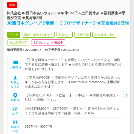
新着
株式会社JR西日本あいウィル | ★年休122日＆土日祝休み ★福利厚生や手
当が充実 ★賞与年2回
JR西日本グループで活躍！【 DTPデザイナー】★完全週休2日制
正社員
職種・業種未経験OK
転勤なし
学歴不問
完全週休2日制
第二新卒歓迎
女性のおしごと掲載中
情報更新日：2026/08/07
終了予定日：
2026/10/08
【丁寧な研修＆サポート】お客様からいただいたデータを、印刷
できる形に調整・編集します ★各課との打合せや進捗管理等のお
仕事内容
仕事もお任せします！
【 実務未経験OK 】印刷物やデザインに関する何らかの知見・ス
キルがある方を歓迎します！★IllustratorやPhotoshopの使用経験
対象と
があれば活かせます
なる方
【 転勤なし／UIターン歓迎！ 】 《 本社 》 兵庫県尼崎市潮江5-
6-30 《 梅田オフィス…
勤務地
月給23万6,900円～25万900円 ＋諸手当 ＋ 賞与年2回※月給はあ
くまでも最低保障額です※経験・年齢・スキル…
給与
350万円～400万円
初年度
年収