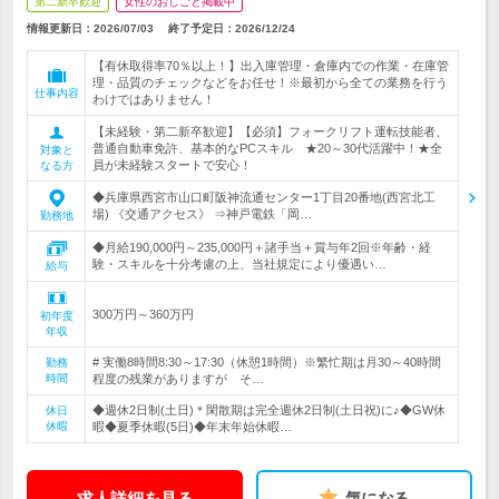
第二新卒歓迎
女性のおしごと掲載中
情報更新日：2026/07/03
終了予定日：
2026/12/24
【有休取得率70％以上！】出入庫管理・倉庫内での作業・在庫管
理・品質のチェックなどをお任せ！※最初から全ての業務を行う
仕事内容
わけではありません！
【未経験・第二新卒歓迎】【必須】フォークリフト運転技能者、
普通自動車免許、基本的なPCスキル ★20～30代活躍中！★全
対象と
員が未経験スタートで安心！
なる方
◆兵庫県西宮市山口町阪神流通センター1丁目20番地(西宮北工
場) 《交通アクセス》 ⇒神戸電鉄「岡…
勤務地
◆月給190,000円～235,000円＋諸手当＋賞与年2回※年齢・経
験・スキルを十分考慮の上、当社規定により優遇い…
給与
300万円～360万円
初年度
年収
# 実働8時間8:30～17:30（休憩1時間）※繁忙期は月30～40時間
勤務
時間
程度の残業がありますが そ…
◆週休2日制(土日)＊閑散期は完全週休2日制(土日祝)に♪◆GW休
休日
休暇
暇◆夏季休暇(5日)◆年末年始休暇…
求人詳細を見る
気になる