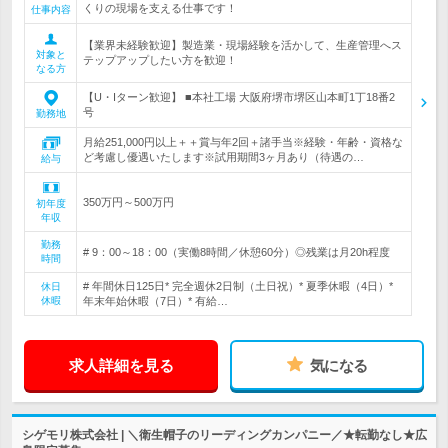
くりの現場を支える仕事です！
仕事内容
【業界未経験歓迎】製造業・現場経験を活かして、生産管理へス
対象と
テップアップしたい方を歓迎！
なる方
【U・Iターン歓迎】 ■本社工場 大阪府堺市堺区山本町1丁18番2
号
勤務地
月給251,000円以上＋＋賞与年2回＋諸手当※経験・年齢・資格な
ど考慮し優遇いたします※試用期間3ヶ月あり（待遇の…
給与
350万円～500万円
初年度
年収
勤務
# 9：00～18：00（実働8時間／休憩60分）◎残業は月20h程度
時間
# 年間休日125日* 完全週休2日制（土日祝）* 夏季休暇（4日）*
休日
休暇
年末年始休暇（7日）* 有給…
求人詳細を見る
気になる
シゲモリ株式会社 | ＼衛生帽子のリーディングカンパニー／★転勤なし★広