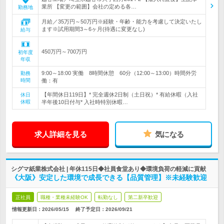
業所 【変更の範囲】会社の定める各…
勤務地
月給／35万円～50万円※経験・年齢・能力を考慮して決定いたし
ます※試用期間3～6ヶ月(待遇に変更なし)
給与
450万円～700万円
初年度
年収
9:00～18:00 実働 8時間休憩 60分（12:00～13:00）時間外労
勤務
時間
働：有
【年間休日119日】* 完全週休2日制（土日祝）* 有給休暇（入社
休日
休暇
半年後10日付与* 入社時特別休暇…
求人詳細を見る
気になる
シグマ紙業株式会社 | 年休115日◆社員食堂あり◆環境負荷の軽減に貢献
《大阪》安定した環境で成長できる【品質管理】※未経験歓迎
正社員
職種・業種未経験OK
転勤なし
第二新卒歓迎
情報更新日：2026/05/15
終了予定日：
2026/09/21