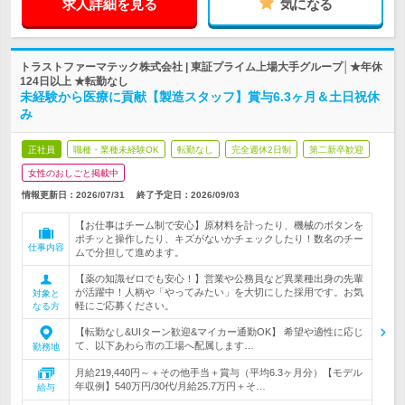
求人詳細を見る
気になる
トラストファーマテック株式会社 | 東証プライム上場大手グループ│★年休
124日以上 ★転勤なし
未経験から医療に貢献【製造スタッフ】賞与6.3ヶ月＆土日祝休
み
正社員
職種・業種未経験OK
転勤なし
完全週休2日制
第二新卒歓迎
女性のおしごと掲載中
情報更新日：2026/07/31
終了予定日：
2026/09/03
【お仕事はチーム制で安心】原材料を計ったり、機械のボタンを
ポチッと操作したり、キズがないかチェックしたり！数名のチー
仕事内容
ムで分担して進めます。
【薬の知識ゼロでも安心！】営業や公務員など異業種出身の先輩
が活躍中！人柄や「やってみたい」を大切にした採用です。お気
対象と
軽にご応募ください。
なる方
【転勤なし&UIターン歓迎&マイカー通勤OK】 希望や適性に応じ
て、以下あわら市の工場へ配属します…
勤務地
月給219,440円～＋その他手当＋賞与（平均6.3ヶ月分）【モデル
年収例】540万円/30代/月給25.7万円＋そ…
給与