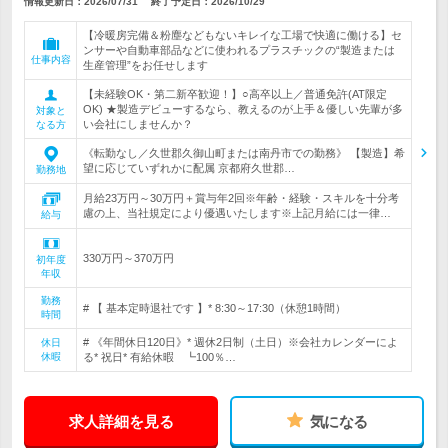
情報更新日：2026/07/31
終了予定日：
2026/10/29
【冷暖房完備＆粉塵などもないキレイな工場で快適に働ける】セ
ンサーや自動車部品などに使われるプラスチックの“製造または
仕事内容
生産管理”をお任せします
【未経験OK・第二新卒歓迎！】○高卒以上／普通免許(AT限定
OK) ★製造デビューするなら、教えるのが上手＆優しい先輩が多
対象と
い会社にしませんか？
なる方
《転勤なし／久世郡久御山町または南丹市での勤務》 【製造】希
望に応じていずれかに配属 京都府久世郡…
勤務地
月給23万円～30万円＋賞与年2回※年齢・経験・スキルを十分考
慮の上、当社規定により優遇いたします※上記月給には一律…
給与
330万円～370万円
初年度
年収
勤務
# 【 基本定時退社です 】* 8:30～17:30（休憩1時間）
時間
# 《年間休日120日》* 週休2日制（土日）※会社カレンダーによ
休日
休暇
る* 祝日* 有給休暇 ┗100％…
求人詳細を見る
気になる