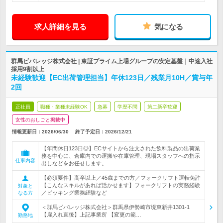
求人詳細を見る
気になる
群馬ビバレッジ株式会社 | 東証プライム上場グループの安定基盤｜中途入社
採用9割以上
未経験歓迎【EC出荷管理担当】年休123日／残業月10H／賞与年
2回
正社員
職種・業種未経験OK
急募
学歴不問
第二新卒歓迎
女性のおしごと掲載中
情報更新日：2026/06/30
終了予定日：
2026/12/21
【年間休日123日◎】ECサイトから注文された飲料製品の出荷業
務を中心に、倉庫内での運搬や在庫管理、現場スタッフへの指示
仕事内容
出しなどをお任せします。
【必須要件】高卒以上／45歳までの方／フォークリフト運転免許
【こんなスキルがあれば活かせます】フォークリフトの実務経験
対象と
／ピッキング業務経験など
なる方
＜群馬ビバレッジ株式会社＞群馬県伊勢崎市境東新井1301-1
【雇入れ直後】上記事業所 【変更の範…
勤務地