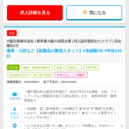
求人詳細を見る
気になる
新着
大阪印刷株式会社 | 業界最大級の成長企業 | 同人誌印刷所おたクラブ | 完全
週休2日
漫画・小説など【紙製品の製造スタッフ】#未経験OK #年休120
日
正社員
職種・業種未経験OK
急募
転勤なし
学歴不問
完全週休2日制
第二新卒歓迎
女性のおしごと掲載中
情報更新日：2026/08/07
終了予定日：
2026/10/08
＊繁忙期以外は基本定時退社＊ 当社が手がける漫画、小説、フォ
トブックなど紙製品の加工工程を担当します。 ★育休取得・復帰
仕事内容
実績あり
＜未経験・第二新卒歓迎＞◎35歳以下 ★”好き”や”興味”を仕事に
しながら、自身の成長を実感できます！ ★モノづくり業界デビュ
対象と
ーしたい方もぜひ！
なる方
＼より大きな工場へ引っ越しました！／ ※転勤なし ※UIターン