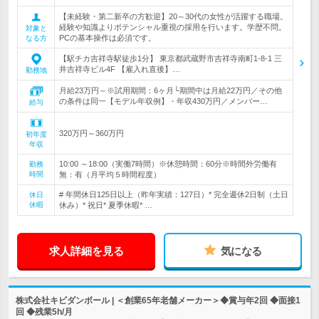
【未経験・第二新卒の方歓迎】20～30代の女性が活躍する職場。
経験や知識よりポテンシャル重視の採用を行います。学歴不問。
対象と
PCの基本操作は必須です。
なる方
【駅チカ吉祥寺駅徒歩1分】 東京都武蔵野市吉祥寺南町1-8-1 三
井吉祥寺ビル4F 【雇入れ直後】…
勤務地
月給23万円～※試用期間：6ヶ月└期間中は月給22万円／その他
の条件は同一【モデル年収例】・年収430万円／メンバー…
給与
320万円～360万円
初年度
年収
10:00 ～18:00（実働7時間）※休憩時間：60分※時間外労働有
勤務
時間
無：有（月平均５時間程度）
# 年間休日125日以上（昨年実績：127日）* 完全週休2日制（土日
休日
休暇
休み）* 祝日* 夏季休暇* …
求人詳細を見る
気になる
株式会社キビダンボール | ＜創業65年老舗メーカー＞◆賞与年2回 ◆面接1
回 ◆残業5h/月