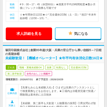
# 9：00～17：45（休憩60分）★残業月平均15時間程度★数か月
勤務
時間
後にフレックス勤務も可能です
☆★年間休日122日★☆* 完全週休2日制（土・日）* 祝日* 年末年
休日
休暇
始休暇（12/30～1/3）*…
求人詳細を見る
気になる
塚田印刷株式会社 | 創業95年超/大阪・兵庫の官公庁から厚い信頼/5～7日程
の長期休暇
未経験歓迎！【機械オペレーター】★年平均有休消化日数16日★
正社員
職種・業種未経験OK
急募
転勤なし
完全週休2日制
第二新卒歓迎
女性のおしごと掲載中
情報更新日：2026/07/31
終了予定日：
2026/10/29
【先輩もみんな未経験入社♪】◎まずは先輩のアシスタントとし
て検査業務などをお任せします。★工場内は冷暖房完備で快適／
仕事内容
閑散期は基本的に土日祝休
【未経験、第二新卒も大歓迎！人物重視の採用】◎男女問わず歓
対象と
迎◎人間関係良好で働きやすい職場を探している方は是非！