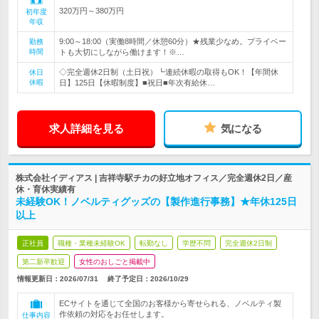
320万円～380万円
初年度
年収
9:00～18:00（実働8時間／休憩60分）★残業少なめ。プライベー
勤務
時間
トも大切にしながら働けます！※…
◇完全週休2日制（土日祝）┗連続休暇の取得もOK！【年間休
休日
休暇
日】125日【休暇制度】■祝日■年次有給休…
求人詳細を見る
気になる
株式会社イディアス | 吉祥寺駅チカの好立地オフィス／完全週休2日／産
休・育休実績有
未経験OK！ノベルティグッズの【製作進行事務】★年休125日
以上
正社員
職種・業種未経験OK
転勤なし
学歴不問
完全週休2日制
第二新卒歓迎
女性のおしごと掲載中
情報更新日：2026/07/31
終了予定日：
2026/10/29
ECサイトを通じて全国のお客様から寄せられる、ノベルティ製
作依頼の対応をお任せします。
仕事内容