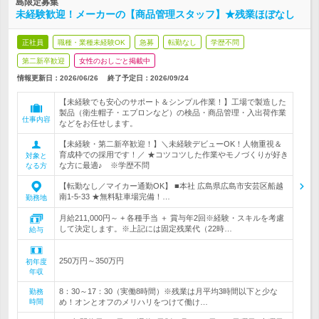
島限定募集
未経験歓迎！メーカーの【商品管理スタッフ】★残業ほぼなし
正社員
職種・業種未経験OK
急募
転勤なし
学歴不問
第二新卒歓迎
女性のおしごと掲載中
情報更新日：2026/06/26
終了予定日：
2026/09/24
【未経験でも安心のサポート＆シンプル作業！】工場で製造した
製品（衛生帽子・エプロンなど）の検品・商品管理・入出荷作業
仕事内容
などをお任せします。
【未経験・第二新卒歓迎！】＼未経験デビューOK！人物重視＆
育成枠での採用です！／ ★コツコツした作業やモノづくりが好き
対象と
な方に最適♪ ※学歴不問
なる方
【転勤なし／マイカー通勤OK】 ■本社 広島県広島市安芸区船越
南1-5-33 ★無料駐車場完備！…
勤務地
月給211,000円～ + 各種手当 ＋ 賞与年2回※経験・スキルを考慮
して決定します。※上記には固定残業代（22時…
給与
250万円～350万円
初年度
年収
8：30～17：30（実働8時間）※残業は月平均3時間以下と少な
勤務
時間
め！オンとオフのメリハリをつけて働け…