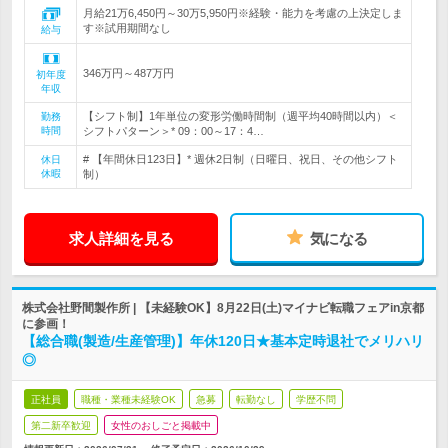
月給21万6,450円～30万5,950円※経験・能力を考慮の上決定しま
す※試用期間なし
給与
346万円～487万円
初年度
年収
【シフト制】1年単位の変形労働時間制（週平均40時間以内）＜
勤務
時間
シフトパターン＞* 09：00～17：4…
# 【年間休日123日】* 週休2日制（日曜日、祝日、その他シフト
休日
休暇
制）
求人詳細を見る
気になる
株式会社野間製作所 | 【未経験OK】8月22日(土)マイナビ転職フェアin京都
に参画！
【総合職(製造/生産管理)】年休120日★基本定時退社でメリハリ
◎
正社員
職種・業種未経験OK
急募
転勤なし
学歴不問
第二新卒歓迎
女性のおしごと掲載中