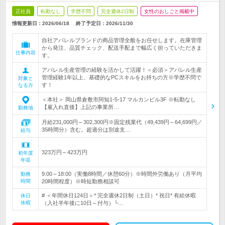
正社員
転勤なし
学歴不問
完全週休2日制
女性のおしごと掲載中
情報更新日：2026/06/18
終了予定日：
2026/11/30
自社アパレルブランドの商品管理全般をお任せします。在庫管理
から発注、品質チェック、配送手配まで幅広く担っていただきま
仕事内容
す。
アパレル生産管理の経験を活かして活躍！＜必須＞アパレル生産
管理経験1年以上、基礎的なPCスキルをお持ちの方※学歴不問で
対象と
す！
なる方
＜本社＞ 岡山県倉敷市阿知1-5-17 マルカンビル3F ※転勤なし
【雇入れ直後】上記の事業所…
勤務地
月給231,000円～302,300円※固定残業代（49,439円～64,699円／
35時間分）含む。超過分は別途支…
給与
323万円～423万円
初年度
年収
9:00～18:00（実働8時間／休憩60分）※時間外労働あり（月平均
勤務
時間
20時間程度）※時短勤務相談可
# ＜年間休日124日＞* 完全週休2日制（土日）* 祝日* 有給休暇
休日
休暇
（入社半年後に10日～付与）└…