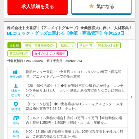
求人詳細を見る
気になる
株式会社中央書店 | 《アニメイトグループ》★業務拡大に伴い、人材募集！
BLコミック・グッズに関わる【物流・商品管理】年休120日
正社員
職種・業種未経験OK
転勤なし
学歴不問
完全週休2日制
第二新卒歓迎
女性のおしごと掲載中
情報更新日：2026/06/24
終了予定日：
2026/08/24
物流センター運営・中央書店コミコミスタジオの出荷・商品管
理、アニメイトグループの受託業務
仕事内容
【20～40代活躍中！】◆学歴/経験不問◎BL作品が好き、コンテ
ンツを盛り上げたい！という熱意がある方◎新たなことに挑戦し
対象と
たい方
なる方
【UIターン歓迎】 ◆中央書店板橋ロジスティクスセンター 東京
都板橋区東坂下1-18-15 中央社…
勤務地
【フルタイム勤務の場合】月給21万円～30万円【時短勤務の場
合】時給1,250円～1,500円※経験・スキル・年齢を…
給与
9:00～18:15の間で勤務※残業は月に10時間程度※お子様のご都
勤務
時間
合、ご家族の都合などで週3～4回…