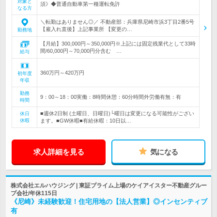
対象と
須》◆普通自動車第一種運転免許
なる方
＼転勤はありません◎／ 不動産部：兵庫県尼崎市浜3丁目2番5号
【雇入れ直後】上記事業所 【変更の…
勤務地
【月給】300,000円～350,000円※上記には固定残業代として33時
間/60,000円～70,000円分含む …
給与
360万円～420万円
初年度
年収
勤務
9：00～18：00実働：8時間休憩：60分時間外労働有無：有
時間
■週休2日制 (土曜日、日曜日)└曜日は変更になる可能性がござい
休日
休暇
ます。■GW休暇■有給休暇：10日以…
求人詳細を見る
気になる
株式会社エルハウジング | 東証プライム上場のケイアイスター不動産グルー
プ会社/年休115日
《尼崎》未経験歓迎！住宅用地の【法人営業】◎インセンティブ
有