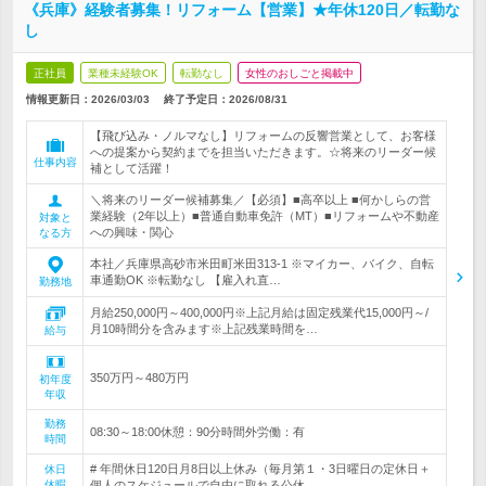
《兵庫》経験者募集！リフォーム【営業】★年休120日／転勤な
し
正社員
業種未経験OK
転勤なし
女性のおしごと掲載中
情報更新日：2026/03/03
終了予定日：
2026/08/31
【飛び込み・ノルマなし】リフォームの反響営業として、お客様
への提案から契約までを担当いただきます。☆将来のリーダー候
仕事内容
補として活躍！
＼将来のリーダー候補募集／【必須】■高卒以上 ■何かしらの営
業経験（2年以上）■普通自動車免許（MT）■リフォームや不動産
対象と
への興味・関心
なる方
本社／兵庫県高砂市米田町米田313-1 ※マイカー、バイク、自転
車通勤OK ※転勤なし 【雇入れ直…
勤務地
月給250,000円～400,000円※上記月給は固定残業代15,000円～/
月10時間分を含みます※上記残業時間を…
給与
350万円～480万円
初年度
年収
勤務
08:30～18:00休憩：90分時間外労働：有
時間
# 年間休日120日月8日以上休み（毎月第１・3日曜日の定休日＋
休日
休暇
個人のスケジュールで自由に取れる公休…