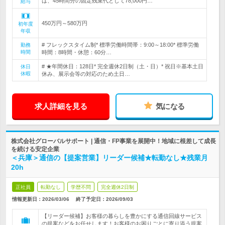
は、45時間分の固定残業代として78,000円…
給与
450万円～580万円
初年度
年収
# フレックスタイム制* 標準労働時間帯：9:00～18:00* 標準労働
勤務
時間
時間：8時間・休憩：60分…
# ★年間休日：128日* 完全週休2日制（土・日）* 祝日※基本土日
休日
休暇
休み、展示会等の対応のため土日…
求人詳細を見る
気になる
株式会社グローバルサポート | 通信・FP事業を展開中！地域に根差して成長
を続ける安定企業
＜兵庫＞通信の【提案営業】リーダー候補★転勤なし★残業月
20h
正社員
転勤なし
学歴不問
完全週休2日制
情報更新日：2026/03/06
終了予定日：
2026/09/03
【リーダー候補】お客様の暮らしを豊かにする通信回線サービス
の提案などをお任せします！お客様のお困りごとに寄り添う提案