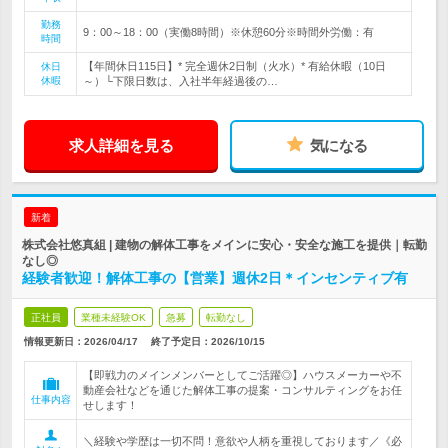
勤務
9：00～18：00（実働8時間）※休憩60分※時間外労働：有
時間
【年間休日115日】* 完全週休2日制（火水）* 有給休暇（10日
休日
休暇
～）└下限日数は、入社半年経過後の…
求人詳細を見る
気になる
新着
株式会社悠真組 | 建物の解体工事をメインに安心・安全な施工を提供｜転勤
なし◎
経験者歓迎！解体工事の【営業】週休2日＊インセンティブ有
正社員
業種未経験OK
急募
転勤なし
情報更新日：2026/04/17
終了予定日：
2026/10/15
【即戦力のメインメンバーとしてご活躍◎】ハウスメーカーや不
動産会社などを通じた解体工事の提案・コンサルティングをお任
仕事内容
せします！
＼経験や学歴は一切不問！意欲や人柄を重視しております／《必