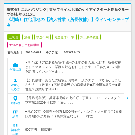
株式会社エルハウジング | 東証プライム上場のケイアイスター不動産グルー
プ会社/年休115日
《尼崎》住宅用地の【法人営業（所長候補）】◎インセンティブ
有
正社員
急募
学歴不問
完全週休2日制
第二新卒歓迎
女性のおしごと掲載中
情報更新日：2026/06/02
終了予定日：
2026/11/23
▼担当エリアにある新築住宅用の土地の仕入れおよび、所長候補
としてマネジメント業務全般をお任せします。1日あたり5～8件
仕事内容
を訪問していただきます。
【所長候補／あなたの経験と資格を、次のステージで活かしませ
んか？】《必須》■不動産業界での営業経験■宅地建物取引士■要
対象と
普免※残業月平均20H
なる方
【尼崎営業所】 兵庫県尼崎市七松町一丁目3-1-118 フェスタ立
花南館2階209 ※転勤当面なし…
勤務地
■月給30万4,000円～40万9,000円＋インセンティブ＋賞与年2回※
試用期間6か月あり（条件変更なし）※一律固…
給与
600万円～800万円
初年度
年収