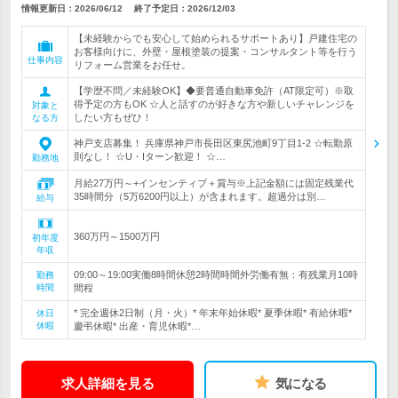
情報更新日：2026/06/12
終了予定日：
2026/12/03
【未経験からでも安心して始められるサポートあり】戸建住宅の
お客様向けに、外壁・屋根塗装の提案・コンサルタント等を行う
仕事内容
リフォーム営業をお任せ。
【学歴不問／未経験OK】◆要普通自動車免許（AT限定可）※取
得予定の方もOK ☆人と話すのが好きな方や新しいチャレンジを
対象と
したい方もぜひ！
なる方
神戸支店募集！ 兵庫県神戸市長田区東尻池町9丁目1-2 ☆転勤原
則なし！ ☆U・Iターン歓迎！ ☆…
勤務地
月給27万円～+インセンティブ＋賞与※上記金額には固定残業代
35時間分（5万6200円以上）が含まれます。超過分は別…
給与
360万円～1500万円
初年度
年収
09:00～19:00実働8時間休憩2時間時間外労働有無：有残業月10時
勤務
時間
間程
* 完全週休2日制（月・火）* 年末年始休暇* 夏季休暇* 有給休暇*
休日
休暇
慶弔休暇* 出産・育児休暇*…
求人詳細を見る
気になる