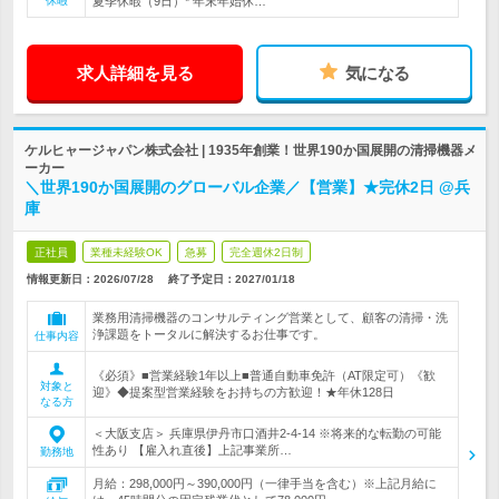
休暇
夏季休暇（9日）* 年末年始休…
求人詳細を見る
気になる
ケルヒャージャパン株式会社 | 1935年創業！世界190か国展開の清掃機器メ
ーカー
＼世界190か国展開のグローバル企業／【営業】★完休2日 @兵
庫
正社員
業種未経験OK
急募
完全週休2日制
情報更新日：2026/07/28
終了予定日：
2027/01/18
業務用清掃機器のコンサルティング営業として、顧客の清掃・洗
浄課題をトータルに解決するお仕事です。
仕事内容
《必須》■営業経験1年以上■普通自動車免許（AT限定可）《歓
対象と
迎》◆提案型営業経験をお持ちの方歓迎！★年休128日
なる方
＜大阪支店＞ 兵庫県伊丹市口酒井2-4-14 ※将来的な転勤の可能
性あり 【雇入れ直後】上記事業所…
勤務地
月給：298,000円～390,000円（一律手当を含む）※上記月給に