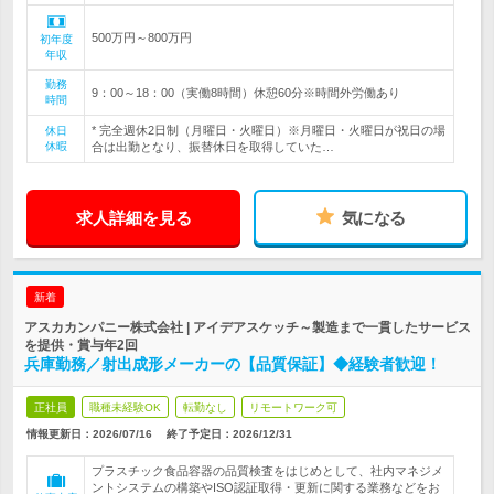
500万円～800万円
初年度
年収
勤務
9：00～18：00（実働8時間）休憩60分※時間外労働あり
時間
* 完全週休2日制（月曜日・火曜日）※月曜日・火曜日が祝日の場
休日
休暇
合は出勤となり、振替休日を取得していた…
求人詳細を見る
気になる
新着
アスカカンパニー株式会社 | アイデアスケッチ～製造まで一貫したサービス
を提供・賞与年2回
兵庫勤務／射出成形メーカーの【品質保証】◆経験者歓迎！
正社員
職種未経験OK
転勤なし
リモートワーク可
情報更新日：2026/07/16
終了予定日：
2026/12/31
プラスチック食品容器の品質検査をはじめとして、社内マネジメ
ントシステムの構築やISO認証取得・更新に関する業務などをお