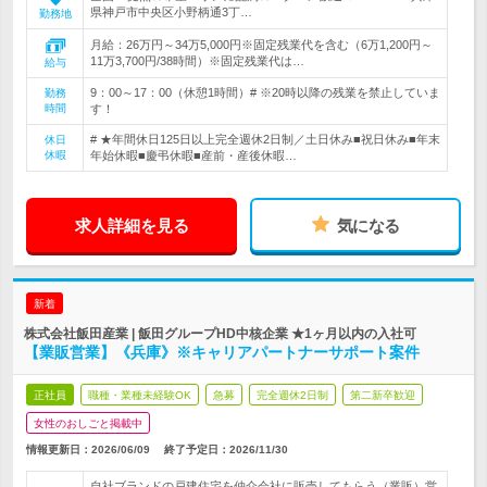
県神戸市中央区小野柄通3丁…
勤務地
月給：26万円～34万5,000円※固定残業代を含む（6万1,200円～
11万3,700円/38時間）※固定残業代は…
給与
9：00～17：00（休憩1時間）# ※20時以降の残業を禁止していま
勤務
時間
す！
# ★年間休日125日以上完全週休2日制／土日休み■祝日休み■年末
休日
休暇
年始休暇■慶弔休暇■産前・産後休暇…
求人詳細を見る
気になる
新着
株式会社飯田産業 | 飯田グループHD中核企業 ★1ヶ月以内の入社可
【業販営業】《兵庫》※キャリアパートナーサポート案件
正社員
職種・業種未経験OK
急募
完全週休2日制
第二新卒歓迎
女性のおしごと掲載中
情報更新日：2026/06/09
終了予定日：
2026/11/30
自社ブランドの戸建住宅を仲介会社に販売してもらう（業販）営