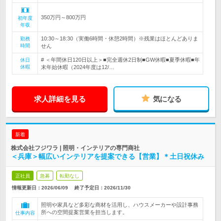
350万円～800万円
初年度
年収
10:30～18:30（実働6時間・休憩2時間）※残業はほとんどありま
勤務
時間
せん
# ＜年間休日120日以上＞■完全週休2日制■GW休暇■夏季休暇■年
休日
休暇
末年始休暇（2024年度は12/…
求人詳細を見る
気になる
新着
株式会社フジワラ | 照明・インテリアの専門商社
＜兵庫＞幅広いインテリアを提案できる【営業】＊土日祝休み
正社員
急募
転勤なし
情報更新日：2026/06/09
終了予定日：
2026/11/30
照明や家具など多彩な商材を活用し、ハウスメーカーや設計事務
所への空間提案営業を担当します。
仕事内容