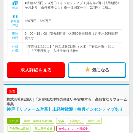
■月給32万円～64万円＋インセンティブ＋賞与年2回※試用期間3
か月あり（条件変更なし）※一律固定手当（2万円）に加…
給与
450万円～650万円
初年度
年収
9：00～18：00（実働8時間）休憩60分※残業は月平均20時間程
勤務
時間
度です
【年間休日115日】* 完全週休2日制（火水）* 有給休暇（10日
休日
休暇
～）└下限日数は、入社半年経過後の…
求人詳細を見る
気になる
新着
株式会社RESIA | 「お客様の理想の住まいを実現する」高品質なリフォーム
事業
神戸【リフォーム営業】未経験歓迎！毎月インセンティブあり
正社員
職種・業種未経験OK
急募
転勤なし
学歴不問
完全週休2日制
第二新卒歓迎
女性のおしごと掲載中