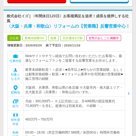
株式会社イズ | 〈年間休日120日〉お客様満足を追求！成長を後押しする社
風
〈大阪・兵庫・和歌山〉リフォームの【営業職】反響営業中心！
正社員
業種未経験OK
急募
完全週休2日制
女性のおしごと掲載中
情報更新日：2026/05/29
終了予定日：
2026/11/16
Webサイトやチラシ経由でお問い合わせいただいたお客様へ、最
適なリフォームプランをご提案する反響営業をお任せします。
仕事内容
業界未経験歓迎！＜必須＞■高卒以上■何らかの営業経験、もしく
は顧客折衝経験＜歓迎＞■リフォーム業界や住宅関連の営業経験■
対象と
施工管理の経験
なる方
大阪府、兵庫県、和歌山県の各店舗 ※大阪市内・南大阪エリア・
北大阪支店（兵庫県）・和歌山店のいずれ…
勤務地
月給：300,000円～ ※上記月給には、月40時間の固定残業代
73,900円～を含む。超過分は別途支給。 ※経験・…
給与
450万円～750万円
初年度
年収
09:00～18:00（所定労働時間7.5時間／休憩90分）時間外労働有
勤務