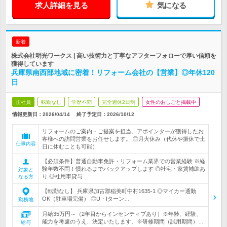
求人詳細を見る
気になる
新着
株式会社明光ワークス | 高い技術力と丁寧なアフターフォローで厚い信頼を
獲得しています
兵庫県南西部地域に密着！リフォーム会社の【営業】◎年休120
日
正社員
転勤なし
学歴不問
完全週休2日制
女性のおしごと掲載中
情報更新日：2026/04/14
終了予定日：
2026/10/12
リフォームのご案内・ご提案を担当。アポインターが獲得したお
客様への訪問営業をお任せします。 ◎月火休み（代休や振休で土
仕事内容
日に休むことも可能）
【必須条件】普通自動車免許・リフォーム業界での営業経験 ※経
験年数不問！慣れるまでバックアップします ◎社宅・家賃補助あ
対象と
り ◎社用車貸与
なる方
【転勤なし】 兵庫県加古郡稲美町中村1635-1 ◎マイカー通勤
OK（駐車場完備） ◎U・Iターン…
勤務地
月給35万円～（2年目からインセンティブあり）※年齢、経験、
能力を考慮のうえ、決定いたします。※研修期間（試用期間）…
給与