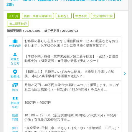
20h
正社員
職種・業種未経験OK
転勤なし
学歴不問
完全週休2日制
第二新卒歓迎
情報更新日：2026/03/06
終了予定日：
2026/09/03
お客様の暮らしを豊かにする通信回線サービスの提案などをお任
せします！お客様のお困りごとに寄り添う提案営業です。
仕事内容
【学歴不問／職種・業界未経験／第二新卒歓迎】＜必須＞普通自
対象と
動車免許（AT限定可）★手厚い研修で安心スタート
なる方
【転勤なし】 兵庫県のいずれかに配属。 ※希望を考慮して配
属。 本社／兵庫県神戸市灘区水道筋5-2…
勤務地
月給25万円～30万円※能力や経験に基づいて優遇します。※いず
れにも固定残業代（一律2万円／11.5時間分）を含みま…
給与
300万円～400万円
初年度
年収
10：00 ～ 19：00 （所定労働時間8時間0分／休憩60分）時間外
勤務
時間
労働：有残業月20時間程度※…
* 完全週休2日制（水・木もしくは火・水）* 有給休暇（10日～）*
休日