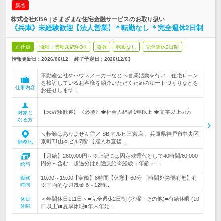
新着
株式会社KBA | さまざまな住宅金融サービスのお取り扱い
《兵庫》未経験歓迎【法人営業】＊転勤なし ＊完全週休2日制
正社員
職種・業種未経験OK
急募
転勤なし
完全週休2日制
情報更新日：2026/06/12
終了予定日：
2026/12/03
不動産会社やハウスメーカーなどへ営業活動を行い、住宅ローン
を検討しているお客様を紹介いただくためのルートづくりなどを
仕事内容
お任せします！
【未経験歓迎】《必須》◆社会人経験1年以上 ◆高卒以上の方
対象と
なる方
＼転勤はありません◎／ SBIアルヒ三宮店： 兵庫県神戸市中央区
京町71山本ビル7階 【雇入れ直後…
勤務地
【月給】260,000円～※上記には固定残業代として40時間/60,000
円分～含む 超過分は別途支給※経験・年齢・…
給与
10:00～19:00【実働】8時間【休憩】60分 【時間外労働有無】有
勤務
時間
※平均的な月残業 8～12時…
＜年間休日111日＞■完全週休2日制 (水曜・その他)■有給休暇 (10
休日
休暇
日以上)■夏季休暇■年末年始…