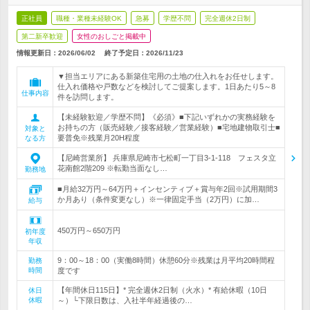
正社員
職種・業種未経験OK
急募
学歴不問
完全週休2日制
第二新卒歓迎
女性のおしごと掲載中
情報更新日：2026/06/02
終了予定日：
2026/11/23
▼担当エリアにある新築住宅用の土地の仕入れをお任せします。
仕入れ価格や戸数などを検討してご提案します。1日あたり5～8
仕事内容
件を訪問します。
【未経験歓迎／学歴不問】《必須》■下記いずれかの実務経験を
お持ちの方（販売経験／接客経験／営業経験）■宅地建物取引士■
対象と
要普免※残業月20H程度
なる方
【尼崎営業所】 兵庫県尼崎市七松町一丁目3-1-118 フェスタ立
花南館2階209 ※転勤当面なし…
勤務地
■月給32万円～64万円＋インセンティブ＋賞与年2回※試用期間3
か月あり（条件変更なし）※一律固定手当（2万円）に加…
給与
450万円～650万円
初年度
年収
9：00～18：00（実働8時間）休憩60分※残業は月平均20時間程
勤務
時間
度です
【年間休日115日】* 完全週休2日制（火水）* 有給休暇（10日
休日
休暇
～）└下限日数は、入社半年経過後の…