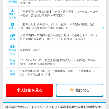
仕事内容
営業です。
【学歴不問／経験者歓迎】＜必須＞通信業界でのチームリーダー
対象と
の経験、普通自動車免許（AT限定可）
なる方
【転勤なし】 兵庫県のいずれかに配属。 ※希望を考慮して配
属。 本社／兵庫県神戸市灘区水道筋5-2…
勤務地
月給30万円～35万円※能力や経験に基づいて優遇します。※いず
れにも固定残業代（一律3万円／11.5時間分）を含みま…
給与
360万円～500万円
初年度
年収
10：00 ～ 19：00 （所定労働時間8時間0分／休憩60分）時間外
勤務
時間
労働：有残業月20時間程度※…
* 完全週休2日制（水・木）* 有給休暇（10日～）* 夏季休暇（9
休日
休暇
日）* 年末年始休暇（7日）* …
求人詳細を見る
気になる
株式会社ウオハシ | インセンティブあり！業界未経験の先輩も活躍中です♪