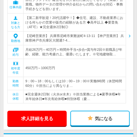
業職。物件データの管理や仲介会社からの問い合わせ対応・事務
仕事内容
手続きなどを担います。
【第二新卒歓迎！20代活躍中！】◆住宅、建設、不動産業界にお
ける何らかの営業や販売の経験がある方 ◆高卒以上 ◆要普免
対象と
（AT可）★完全週休2日制◎
なる方
【尼崎営業所】 兵庫県尼崎市東難波町4-13-11 【神戸営業所】 兵
庫県神戸市兵庫区大開通7-4…
勤務地
月給26万円～40万円＋時間外手当+歩合+賞与年2回※前職及び年
齢、経験、能力考慮の上、優遇いたします。※宅地建物取…
給与
450万円～1000万円
初年度
年収
9：00～18：00もしくは10：00～19：00※実働8時間（休憩時間
勤務
時間
60分）※担当により異なりま…
■完全週休2日制（火水or水木）※担当業務による■夏季休暇■年
休日
休暇
末年始休日■年次有給休暇■特別休暇（慶…
求人詳細を見る
気になる