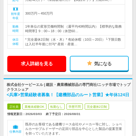
給与
300万円～450万円
初年度
年収
1年単位の変形労働時間制 （週平均40時間以内）【標準的な勤務
勤務
時間
時間帯】9：00～18：00（休憩60…
* 完全週休2日制（水・木）* 有給休暇（10日～20日）└下限日数
休日
休暇
は入社半年後に付与* 産前・産後…
求人詳細を見る
気になる
株式会社ケービーエル | 建設・農業機械部品の専門商社/ニッチ市場でトップ
クラスシェア
<兵庫>営業経験者募集！【建機部品のルート営業】★年休124日
正社員
業種未経験OK
転勤なし
学歴不問
完全週休2日制
情報更新日：2026/03/03
終了予定日：
2026/08/31
既存のお客様である建機リース会社やメーカー等に対し、ショベ
ルカーやブルドーザーの足回り部品を中心とした製品の提案営業
仕事内容
を担っていただきます。