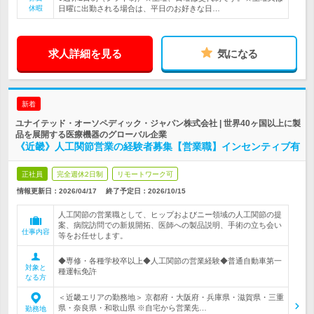
休暇
日曜に出勤される場合は、平日のお好きな日…
求人詳細を見る
気になる
新着
ユナイテッド・オーソペディック・ジャパン株式会社 | 世界40ヶ国以上に製
品を展開する医療機器のグローバル企業
《近畿》人工関節営業の経験者募集【営業職】インセンティブ有
正社員
完全週休2日制
リモートワーク可
情報更新日：2026/04/17
終了予定日：
2026/10/15
人工関節の営業職として、ヒップおよびニー領域の人工関節の提
案、病院訪問での新規開拓、医師への製品説明、手術の立ち会い
仕事内容
等をお任せします。
◆専修・各種学校卒以上◆人工関節の営業経験◆普通自動車第一
対象と
種運転免許
なる方
＜近畿エリアの勤務地＞ 京都府・大阪府・兵庫県・滋賀県・三重
県・奈良県・和歌山県 ※自宅から営業先…
勤務地