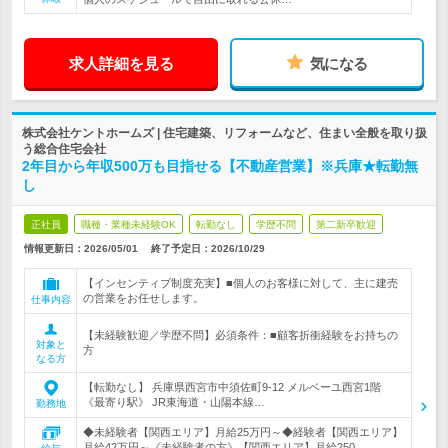
求人詳細を見る
気になる
株式会社ケントホームズ | 住宅建築、リフォームなど、住まい全般を取り扱
う総合住宅会社
2年目から年収500万も目指せる【不動産営業】※兵庫★転勤無
し
正社員
職種・業種未経験OK
転勤なし
学歴不問
第二新卒歓迎
情報更新日：2026/05/01
終了予定日：
2026/10/29
【インセンティブ制度充実】■個人のお客様に対して、主に建売
の営業をお任せします。
仕事内容
【未経験歓迎／学歴不問】必須条件：■顧客折衝経験をお持ちの
対象と
方
なる方
【転勤なし】 兵庫県西宮市中須佐町9-12 メルベーユ西宮1階
《最寄り駅》 JR東海道・山陽本線…
勤務地
◆未経験者【関西エリア】月給25万円～◆経験者【関西エリア】
月給42万円～《未経験者の方》【関西エリア】月給250,…