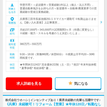
学歴不問！＜必須要件＞営業経験1年以上（個人・法人不問）、
普通自動車免許をお持ちの方＜歓迎要件＞自動車/農業業界での営
対象と
業経験や受発注業務経験。
なる方
兵庫県三田市長坂池畑291-1 ※マイカー通勤可 ※転勤はありませ
ん 【雇い入れ直後】上記事業所…
勤務地
月給237,000円～343,000円※試用期間3ヶ月（待遇に変更なし）
※経験・能力・スキルを考慮のうえ決定いたしま…
給与
380万円～550万円
初年度
年収
9:00～18:00（実働8時間／休憩60分） ※残業は月平均20～30時
勤務
時間
間程度です。
★年間休日124日* 完全週休2日制（土・日）* 祝日* 年末年始休暇
休日
休暇
* 夏季休暇* 有給休暇* 慶…
求人詳細を見る
気になる
株式会社ウオハシ | インセンティブあり！業界未経験の先輩も活躍中です♪
《兵庫》未経験可！リフォーム【営業】★年休120日／転勤なし