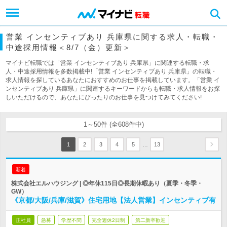
営業 インセンティブあり 兵庫県に関する求人・転職・
中途採用情報＜8/7（金）更新＞
マイナビ転職では「営業 インセンティブあり 兵庫県」に関連する転職・求
人・中途採用情報を多数掲載中!「営業 インセンティブあり 兵庫県」の転職・
求人情報を探しているあなたにおすすめのお仕事を掲載しています。「営業 イ
ンセンティブあり 兵庫県」に関連するキーワードからも転職・求人情報をお探
しいただけるので、あなたにぴったりのお仕事を見つけてみてください!
1～50件 (全608件中)
…
1
2
3
4
5
13
新着
株式会社エルハウジング | ◎年休115日◎長期休暇あり（夏季・冬季・
GW）
《京都/大阪/兵庫/滋賀》住宅用地【法人営業】インセンティブ有
正社員
急募
学歴不問
完全週休2日制
第二新卒歓迎