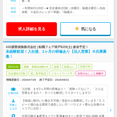
時間
無：有
＜年間休日120日＞■ 完全週休2日制（水曜日・隔週火曜日＋自由
休日
休暇
休暇 ※会社カレンダー準拠）└隔週火…
求人詳細を見る
気になる
AIG損害保険株式会社 | 転職フェア神戸8/29(土) 参加予定！
未経験歓迎！入社後、2ヶ月の研修あり【法人営業】※兵庫募
集！
契約社員
職種・業種未経験OK
急募
転勤なし
学歴不問
完全週休2日制
第二新卒歓迎
リモートワーク可
女性のおしごと掲載中
情報更新日：2026/07/28
終了予定日：
2026/08/31
入社後、まず2ヵ月間の研修あり！「保険ってなに？」「どんな
営業をするの？」すべてを解消してスタートします◎
仕事内容
【地域に根付いた働き方可能／意欲や人柄重視しています！】ス
ピード感のある環境で成長したい方！バラエティ豊かな先輩のキ
対象と
ャリアに注目！
なる方
全国73拠点★希望エリアに配属★UIターン歓迎 〒651-0088 兵庫