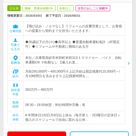
正社員
職種・業種未経験OK
転勤なし
女性のおしごと掲載中
情報更新日：2026/03/03
終了予定日：
2026/08/31
【飛び込み・ノルマなし】リフォームの反響営業として、お客様
への提案から契約までを担当いただきます。
仕事内容
◆35歳以下の方(※)◆高卒以上 ◆普通自動車運転免許（AT限定
対象と
可）◆リフォームや不動産に興味のある方
なる方
本社／兵庫県高砂市米田町米田313-1 ※マイカー、バイク、自転
車通勤OK ※転勤なし 【雇入れ直…
勤務地
月給250,000円～400,000円※上記月給は固定残業代15,000円～/
月10時間分を含みます※上記残業時間を…
給与
350万円～480万円
初年度
年収
勤務
08:30～18:00休憩：90分時間外労働：有
時間
# 年間休日120日月8日以上休み（毎月第１・3日曜日の定休日＋
休日
休暇
個人のスケジュールで自由に取れる公休…