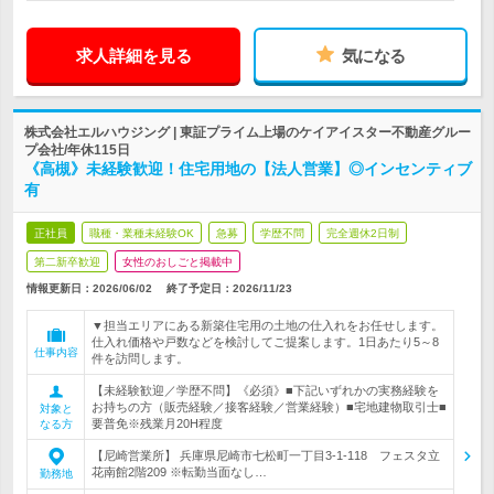
求人詳細を見る
気になる
株式会社エルハウジング | 東証プライム上場のケイアイスター不動産グルー
プ会社/年休115日
《高槻》未経験歓迎！住宅用地の【法人営業】◎インセンティブ
有
正社員
職種・業種未経験OK
急募
学歴不問
完全週休2日制
第二新卒歓迎
女性のおしごと掲載中
情報更新日：2026/06/02
終了予定日：
2026/11/23
▼担当エリアにある新築住宅用の土地の仕入れをお任せします。
仕入れ価格や戸数などを検討してご提案します。1日あたり5～8
仕事内容
件を訪問します。
【未経験歓迎／学歴不問】《必須》■下記いずれかの実務経験を
お持ちの方（販売経験／接客経験／営業経験）■宅地建物取引士■
対象と
要普免※残業月20H程度
なる方
【尼崎営業所】 兵庫県尼崎市七松町一丁目3-1-118 フェスタ立
花南館2階209 ※転勤当面なし…
勤務地