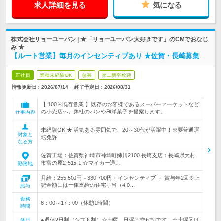
求人詳細を見る
気になる
株式会社リョーユーパン | ★「リョーユーパン大好きです」のCMでおなじ
み ★
【ルート営業】毎月のインセンティブあり ★佐賀・長崎募集
正社員
業種未経験OK
急募
第二新卒歓迎
情報更新日：2026/07/14
終了予定日：
2026/08/31
【 100％既存営業 】既存のお客様であるスーパーマーケットなど
の小売店へ、弊社のパンや和洋菓子を提案します。
仕事内容
未経験OK ★ 活気ある雰囲気で、20～30代が活躍中！※要普通運
対象と
転免許
なる方
佐賀工場：佐賀県神埼市神埼町姉川2100 長崎支店：長崎県大村
市富の原2-515-1 ☆マイカー通…
勤務地
月給：255,500円～330,700円 + インセンティブ ＋ 賞与年2回※上
記金額には一律支給の住宅手当（4,0…
給与
勤務
8：00～17：00（休憩1時間）
時間
●週休2日制（シフト制）☆土曜、日曜は交代制です。☆土曜又は
休日