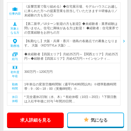
《反響営業で取り組める》◆住宅展示場、モデルハウスにお越し
に来られた方への提案営業を担当していただきます※研修あり／
仕事内容
未経験の方も安心◎
【第二新卒／UIターン歓迎の方も歓迎】◆未経験者：業界経験は
問いません。住宅に興味がある方は歓迎！ ◆経験者：住宅業界で
対象と
の営業経験をお持ちの方
なる方
【転勤なし】大阪・兵庫・香川・徳島の各拠点での募集となりま
す。 大阪 《KD'STYLe 大阪》…
勤務地
◆未経験者【四国エリア】月給25万円～【関西エリア】月給25万
円～◆経験者【四国エリア】月給42万円～+インセンティ…
給与
300万円～1200万円
初年度
年収
1年単位の変形労働時間制（週平均40時間以内）※標準勤務時間
勤務
時間
帯：9：00～18：00（実働8時間）※…
* 完全週休2日制（水、木）* 有給休暇（10日～20日）└下限日数
休日
休暇
は入社半年後に付与└年間20日間…
求人詳細を見る
気になる