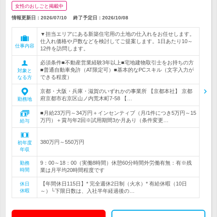
女性のおしごと掲載中
情報更新日：2026/07/10
終了予定日：
2026/10/08
▼担当エリアにある新築住宅用の土地の仕入れをお任せします。
仕入れ価格や戸数などを検討してご提案します。1日あたり10～
仕事内容
12件を訪問します。
必須条件■不動産営業経験3年以上■宅地建物取引士をお持ちの方
■普通自動車免許（AT限定可）■基本的なPCスキル（文字入力が
対象と
できる程度）
なる方
京都・大阪・兵庫・滋賀のいずれかの事業所 【京都本社】 京都
府京都市右京区山ノ内荒木町7-58 【…
勤務地
■月給23万円～34万円＋インセンティブ（月/1件につき5万円～15
万円）＋賞与年2回※試用期間3か月あり（条件変更…
給与
380万円～550万円
初年度
年収
9：00～18：00（実働8時間）休憩60分時間外労働有無：有※残
勤務
時間
業は月平均20時間程度です
【年間休日115日】* 完全週休2日制（火水）* 有給休暇（10日
休日
休暇
～）└下限日数は、入社半年経過後の…