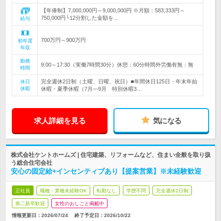
【年俸制】7,000,000円～9,000,000円 ※月額：583,333円～
750,000円└12分割した金額を…
給与
700万円～900万円
初年度
年収
勤務
9:00～17:30（実働7時間30分）休憩：60分時間外労働有無：無
時間
完全週休2日制（土曜、日曜、祝日）■年間休日125日・年末年始
休日
休暇
休暇・夏季休暇（7月―9月 特別休暇3…
求人詳細を見る
気になる
株式会社ケントホームズ | 住宅建築、リフォームなど、住まい全般を取り扱
う総合住宅会社
安心の固定給+インセンティブあり【提案営業】※未経験歓迎
正社員
職種・業種未経験OK
転勤なし
学歴不問
完全週休2日制
第二新卒歓迎
女性のおしごと掲載中
情報更新日：2026/07/24
終了予定日：
2026/10/22