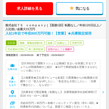
求人詳細を見る
気になる
株式会社ＴＳ ｃｏｍｐａｎｙ | 【面接1回】転勤なし／年休120日以上／
入社祝い金最大15万円
入社1年目で年収800万円可能！【営業】★兵庫限定採用
正社員
職種・業種未経験OK
急募
転勤なし
学歴不問
完全週休2日制
第二新卒歓迎
女性のおしごと掲載中
情報更新日：2026/06/26
終了予定日：
2026/08/27
【10:30出社で通勤ラッシュとは無縁】住まいを快適にするリフ
ォームや関連商材のご紹介 ★OJTで商材知識＆営業スキルがじ
仕事内容
っくり身につく♪
【人物重視★正社員デビューも歓迎】◎異業種からの転職者が活
躍中！◎「収入をUPしたい」「私生活も大切にしたい」「兵庫
対象と
で働きたい」…ならぜひ！
なる方
【兵庫本社で限定募集｜転勤なし】 兵庫県姫路市白浜町神田1丁
目16 ※U・Iターン歓迎
勤務地
月給20万円～40万円＋各種インセンティブ＋賞与（年3～4回）★
待遇条件の詳細については、面接でご相談ください！※上…
給与