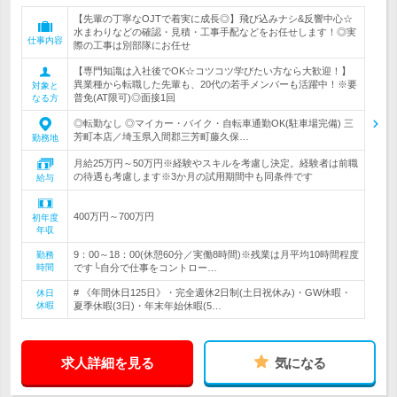
【先輩の丁寧なOJTで着実に成長◎】飛び込みナシ&反響中心☆
水まわりなどの確認・見積・工事手配などをお任せします！◎実
仕事内容
際の工事は別部隊にお任せ
【専門知識は入社後でOK☆コツコツ学びたい方なら大歓迎！】
異業種から転職した先輩も、20代の若手メンバーも活躍中！※要
対象と
普免(AT限可)◎面接1回
なる方
◎転勤なし ◎マイカー・バイク・自転車通勤OK(駐車場完備) 三
芳町本店／埼玉県入間郡三芳町藤久保…
勤務地
月給25万円～50万円※経験やスキルを考慮し決定。経験者は前職
の待遇も考慮します※3か月の試用期間中も同条件です
給与
400万円～700万円
初年度
年収
9：00～18：00(休憩60分／実働8時間)※残業は月平均10時間程度
勤務
時間
です└自分で仕事をコントロー…
# 《年間休日125日》・完全週休2日制(土日祝休み)・GW休暇・
休日
休暇
夏季休暇(3日)・年末年始休暇(5…
求人詳細を見る
気になる