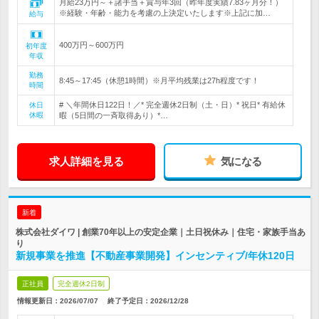
月給23万円～＋諸手当＋賞与年3回（昨年度実績7.83ヶ月分！）
※経験・年齢・能力を考慮の上決定いたします※上記に加…
給与
400万円～600万円
初年度
年収
勤務
8:45～17:45（休憩1時間）※月平均残業は27h程度です！
時間
# ＼年間休日122日！／* 完全週休2日制（土・日）* 祝日* 有給休
休日
休暇
暇（5日間の一斉取得あり）*…
求人詳細を見る
気になる
新着
株式会社ダイワ | 創業70年以上の安定企業｜土日祝休み｜住宅・家族手当あ
り
新規事業を推進【不動産事業開発】インセンティブ/年休120日
正社員
完全週休2日制
情報更新日：2026/07/07
終了予定日：
2026/12/28