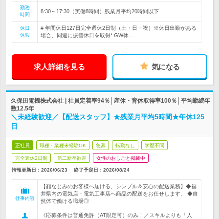
勤務
8:30～17:30（実働8時間）残業月平均20時間以下
時間
# 年間休日127日完全週休2日制（土・日・祝）※休日出勤がある
休日
休暇
場合、同週に振替休日を取得* GW休…
求人詳細を見る
気になる
久保田電機株式会社 | 社員定着率94％│産休・育休取得率100％│平均勤続年
数12.5年
＼未経験歓迎／【配送スタッフ】★残業月平均5時間★年休125
日
正社員
職種・業種未経験OK
急募
転勤なし
学歴不問
完全週休2日制
第二新卒歓迎
女性のおしごと掲載中
情報更新日：2026/06/23
終了予定日：
2026/08/24
【顔なじみのお客様へ届ける、シンプル＆安心の配送業務】◆福
井県内の電気店・電気工事店へ商品の配送をお任せします。 ◆自
仕事内容
然体で働ける職場◎
《応募条件は普通免許（AT限定可）のみ！／スキルよりも「人