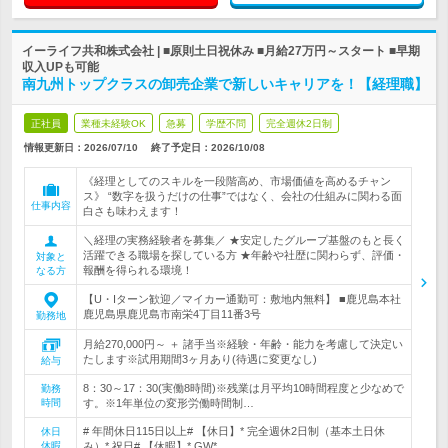
イーライフ共和株式会社 | ■原則土日祝休み ■月給27万円～スタート ■早期
収入UPも可能
南九州トップクラスの卸売企業で新しいキャリアを！【経理職】
正社員
業種未経験OK
急募
学歴不問
完全週休2日制
情報更新日：2026/07/10
終了予定日：
2026/10/08
《経理としてのスキルを一段階高め、市場価値を高めるチャン
ス》 “数字を扱うだけの仕事”ではなく、会社の仕組みに関わる面
仕事内容
白さも味わえます！
＼経理の実務経験者を募集／ ★安定したグループ基盤のもと長く
活躍できる職場を探している方 ★年齢や社歴に関わらず、評価・
対象と
報酬を得られる環境！
なる方
【U・Iターン歓迎／マイカー通勤可：敷地内無料】 ■鹿児島本社
鹿児島県鹿児島市南栄4丁目11番3号
勤務地
月給270,000円～ ＋ 諸手当※経験・年齢・能力を考慮して決定い
たします※試用期間3ヶ月あり(待遇に変更なし)
給与
8：30～17：30(実働8時間)※残業は月平均10時間程度と少なめで
勤務
時間
す。※1年単位の変形労働時間制…
# 年間休日115日以上# 【休日】* 完全週休2日制（基本土日休
休日
休暇
み）* 祝日# 【休暇】* GW*…