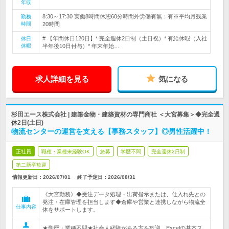
年収
8:30～17:30 実働8時間休憩60分時間外労働有無：有※平均月残業
勤務
時間
20時間
# 【年間休日120日】* 完全週休2日制（土日祝）* 有給休暇（入社
休日
休暇
半年後10日付与）* 年末年始…
求人詳細を見る
気になる
杉田エース株式会社 | 建築金物・建築資材の専門商社 ＜大宮募集＞◆完全週
休2日(土日)
物流センターの運営を支える【事務スタッフ】◎男性活躍中！
正社員
職種・業種未経験OK
急募
学歴不問
完全週休2日制
第二新卒歓迎
情報更新日：2026/07/01
終了予定日：
2026/08/31
《大宮勤務》◆受注データ処理・出荷指示または、仕入れ先との
発注・在庫管理を担当します◆倉庫や営業と連携しながら物流全
仕事内容
体をサポートします。
★学歴・業種不問★社会人経験がある方を歓迎。Excelの基本ス