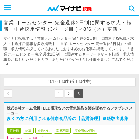
営業 ホームセンター 完全週休2日制に関する求人・転
職・中途採用情報 (3ページ目 )＜8/6（木）更新＞
マイナビ転職では「営業 ホームセンター 完全週休2日制」に関連する転職・求
人・中途採用情報を多数掲載中!「営業 ホームセンター 完全週休2日制」の転
職・求人情報を探しているあなたにおすすめのお仕事を掲載しています。「営
業 ホームセンター 完全週休2日制」に関連するキーワードからも転職・求人情
報をお探しいただけるので、あなたにぴったりのお仕事を見つけてみてくださ
い!
101～130件 (全130件中)
1
2
3
株式会社オーム電機 | LED電球などの電気製品を製造販売するファブレスメ
ーカー
多くの方に利用される健康食品等の【品質管理】※経験者募集
正社員
急募
転勤なし
学歴不問
完全週休2日制
女性のおしごと掲載中