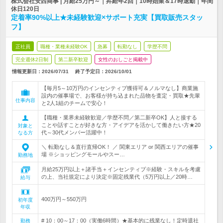
株式会社安西商事 | 月給25万円～｜昇給年2回｜10時始業＆17時退勤｜年間
休日120日
定着率90%以上★未経験歓迎×サポート充実【買取販売スタッ
フ】
正社員
職種・業種未経験OK
急募
転勤なし
学歴不問
完全週休2日制
第二新卒歓迎
女性のおしごと掲載中
情報更新日：2026/07/31
終了予定日：
2026/10/01
【毎月5～10万円のインセンティブ獲得可＆ノルマなし】商業施
設内の催事場で、お客様が持ち込まれた品物を査定・買取★先輩
仕事内容
と2人1組のチームで安心！
【職種・業界未経験歓迎／学歴不問／第二新卒OK】人と接する
ことや話すことが好きな方・アイデアを活かして働きたい方★20
対象と
代～30代メンバー活躍中！
なる方
＼ 転勤なし＆直行直帰OK！ ／ 関東エリア or 関西エリアの催事
場 ※ショッピングモールやスー…
勤務地
月給25万円以上＋諸手当＋インセンティブ※経験・スキルを考慮
の上、当社規定により決定※固定残業代（5万円以上／20時…
給与
400万円～550万円
初年度
年収
# 10：00～17：00（実働6時間）★基本的に残業なし！定時退社
勤務