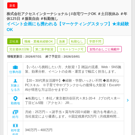
新着
株式会社アクセスインターナショナル | #在宅ワークOK ＃土日祝休み ＃年
休125日 ＃服装自由 ＃転勤無し
イベント企画にも携われる【マーケティングスタッフ】★未経験
OK
正社員
職種・業種未経験OK
急募
転勤なし
学歴不問
完全週休2日制
第二新卒歓迎
リモートワーク可
女性のおしごと掲載中
情報更新日：2026/07/31
終了予定日：
2026/10/01
【いろいろ挑戦したい方、大歓迎！】雑誌の流通、Web・SNS施
策、効果分析、イベントの企画・運営まで幅広く担当します。
仕事内容
【20～30代男女活躍中】◆経験・学歴いっさい不問 ◆基本的な
PCスキル ※子育て中やブランクからの復帰も大歓迎！Excelや
対象と
AIが得意な方は活かせます◎
なる方
★転勤なし！ 本社／東京都渋谷区代々木1‐20‐4 Jプロ代々木一
丁目ビル5階 〈アクセス〉 JR…
勤務地
月給：25万円～＋諸手当＋賞与年2回※経験・能力を考慮の上、
当社規定により優遇します。※固定残業代5万円（月残業時間…
給与
340万円～400万円
初年度
年収