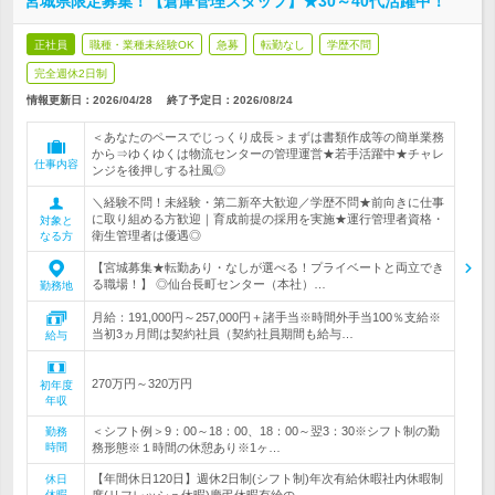
宮城県限定募集！【倉庫管理スタッフ】★30～40代活躍中！
正社員
職種・業種未経験OK
急募
転勤なし
学歴不問
完全週休2日制
情報更新日：2026/04/28
終了予定日：
2026/08/24
＜あなたのペースでじっくり成長＞まずは書類作成等の簡単業務
から⇒ゆくゆくは物流センターの管理運営★若手活躍中★チャレ
仕事内容
ンジを後押しする社風◎
＼経験不問！未経験・第二新卒大歓迎／学歴不問★前向きに仕事
に取り組める方歓迎｜育成前提の採用を実施★運行管理者資格・
対象と
衛生管理者は優遇◎
なる方
【宮城募集★転勤あり・なしが選べる！プライベートと両立でき
る職場！】 ◎仙台長町センター（本社）…
勤務地
月給：191,000円～257,000円＋諸手当※時間外手当100％支給※
当初3ヵ月間は契約社員（契約社員期間も給与…
給与
270万円～320万円
初年度
年収
＜シフト例＞9：00～18：00、18：00～翌3：30※シフト制の勤
勤務
時間
務形態※１時間の休憩あり※1ヶ…
【年間休日120日】週休2日制(シフト制)年次有給休暇社内休暇制
休日
休暇