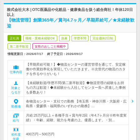
株式会社大木 | OTC医薬品や化粧品・健康食品を扱う総合商社！年休120日
以上
【物流管理】創業365年／賞与4.7ヶ月／早期昇給可／★未経験歓
迎
正社員
職種・業種未経験OK
急募
学歴不問
完全週休2日制
第二新卒歓迎
女性のおしごと掲載中
情報更新日：2026/07/17
終了予定日：
2026/09/17
【早期昇給可能！】◆物流センターの運営管理を通じて、安定稼
働や作業効率化を実現していただきます。※次世代の物流のカタ
仕事内容
チを作るやりがいも！
【未経験歓迎/学歴不問/第二新卒歓迎】◆物流管理の経験をお持
ちの方は歓迎！◆未経験から入社してセンター長へ昇進した事例
対象と
も多数あり！
なる方
各物流センター・支社での勤務 【埼玉県・神奈川県・大阪府・広
島県・愛媛県・福岡県のいずれかの勤務】…
勤務地
月給:25万円以上＋各種手当＋賞与年2回（年4.7ヶ月分※昨年度実
績）・年齢、経験、能力を考慮の上、優遇します。・別…
給与
400万円～500万円
初年度
年収