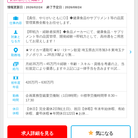
情報更新日：2026/02/24
終了予定日：
2026/08/24
【責任、やりがいともに◎】◆健康食品やサプリメント等の品質
管理業務全般をお任せします。
仕事内容
【即戦力・経験者採用】◆食品メーカーにて、健康食品・サプリ
メント等の品質管理、開発経験⇒即戦力として、高待遇をご用意
対象と
してお迎えします！
なる方
★マイカー通勤可 ★U・Iターン歓迎 埼玉県吉川市旭3-8 東埼玉テ
クノポリス →JR吉川駅より無…
勤務地
月給35万円～45万円※経験・年齢・スキル・資格を考慮の上、当
社規定により優遇します※上記には一律手当を含みます※試…
給与
420万円～630万円
初年度
年収
企画業務型裁量労働制（1日8時間）※標準労働時間帯 8:30～
勤務
時間
17:30
【休日】完全週休2日制(土日)、祝日【休暇】年末年始休暇、有給
休日
休暇
休暇、慶弔休暇★年間休日122日★お休…
求人詳細を見る
気になる