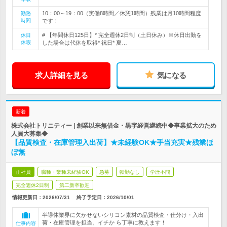
10：00～19：00（実働8時間／休憩1時間）残業は月10時間程度
勤務
時間
です！
# 【年間休日125日】* 完全週休2日制（土日休み）※休日出勤を
休日
休暇
した場合は代休を取得* 祝日* 夏…
求人詳細を見る
気になる
新着
株式会社トリニティー | 創業以来無借金・黒字経営継続中◆事業拡大のため
人員大募集◆
【品質検査・在庫管理入出荷】★未経験OK★手当充実★残業ほ
ぼ無
正社員
職種・業種未経験OK
急募
転勤なし
学歴不問
完全週休2日制
第二新卒歓迎
情報更新日：2026/07/31
終了予定日：
2026/10/01
半導体業界に欠かせないシリコン素材の品質検査・仕分け・入出
荷・在庫管理を担当。イチか ら丁寧に教えます！
仕事内容