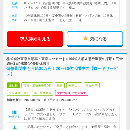
8:30～17:30（実働8時間）※休憩1時間※残業月5時間以内。メリ
勤務
時間
ハリをつけて働ける環境です！※…
〈年間休日122日〉完全週休2日制（日曜・木曜／月9～12日休
休日
休暇
み）※月1回以上週休3日あり（土・日連…
求人詳細を見る
気になる
株式会社東京自動車・東京レッカー | ＜100%人柄＆意欲重視の採用＞完全
週休2日*残業少*長期休暇可
研修期間中も月給30万円！20～60代活躍中の【ロードサービ
ス】
正社員
職種・業種未経験OK
急募
転勤なし
学歴不問
完全週休2日制
第二新卒歓迎
女性のおしごと掲載中
情報更新日：2026/06/26
終了予定日：
2026/08/27
【基礎の基礎から教えます♪】『パンクしてしまった』などのド
ライバーの元へ急行し、サポート★スポーツカー/高級車などあら
仕事内容
ゆる“車”と触れ合える
＼応募いただいた方「全員」とお会いします／★学歴・経験・年