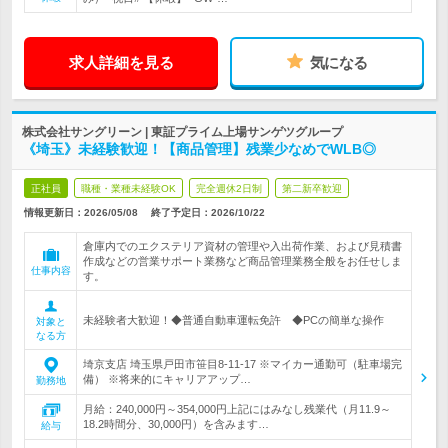
求人詳細を見る
気になる
株式会社サングリーン | 東証プライム上場サンゲツグループ
《埼玉》未経験歓迎！【商品管理】残業少なめでWLB◎
正社員
職種・業種未経験OK
完全週休2日制
第二新卒歓迎
情報更新日：2026/05/08
終了予定日：
2026/10/22
倉庫内でのエクステリア資材の管理や入出荷作業、および見積書
作成などの営業サポート業務など商品管理業務全般をお任せしま
仕事内容
す。
未経験者大歓迎！◆普通自動車運転免許 ◆PCの簡単な操作
対象と
なる方
埼京支店 埼玉県戸田市笹目8-11-17 ※マイカー通勤可（駐車場完
備） ※将来的にキャリアアップ…
勤務地
月給：240,000円～354,000円上記にはみなし残業代（月11.9～
18.2時間分、30,000円）を含みます…
給与