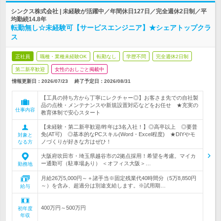
シンクス株式会社 | 未経験が活躍中／年間休日127日／完全週休2日制／平
均勤続14.8年
転勤無し☆未経験可【サービスエンジニア】★シェアトップクラ
ス
正社員
職種・業種未経験OK
転勤なし
学歴不問
完全週休2日制
第二新卒歓迎
女性のおしごと掲載中
情報更新日：2026/07/23
終了予定日：
2026/08/31
【工具の持ち方から丁寧にレクチャー◎】お客さま先での自社製
品の点検・メンテナンスや新規設置対応などをお任せ ★充実の
仕事内容
教育体制で安心スタート
【未経験・第二新卒歓迎/昨年は3名入社！】◎高卒以上 ◎要普
免(AT可) ◎基本的なPCスキル(Word・Excel程度) ★DIYやモ
対象と
ノづくりが好きな方はぜひ！
なる方
大阪府吹田市・埼玉県越谷市の2拠点採用！希望を考慮。マイカ
ー通勤可（駐車場あり） ＜オフィス大阪＞…
勤務地
月給26万5,000円～＋諸手当※固定残業代40時間分（5万8,850円
～）を含み、超過分は別途支給します。※試用期…
給与
400万円～500万円
初年度
年収