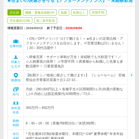
★住まいの快適さを守る【アフターメンテナンス】＊未経験歓迎
正社員
職種・業種未経験OK
急募
転勤なし
学歴不問
完全週休2日制
第二新卒歓迎
情報更新日：2026/05/15
終了予定日：
2026/08/06
＜ON／OFFメリハリつけて働ける！＞ ●住まいの定期点検・ア
フターメンテナンスをお任せします。※営業活動は行いません！
仕事内容
｜20～30代活躍中！
＼研修充実・サポート体制が万全！未経験でも大歓迎です！／
☆人柄重視の採用！ ☆学歴不問 ☆異業種から転職した先輩も多
対象と
数活躍中！ ◎要普通免許
なる方
【転勤ナシ／地域に根ざして働けます♪】 《ショールーム》 宮城
県仙台市青葉区双葉ケ丘1-22-10…
勤務地
月給：280,000円以上 + 各種手当※試用期間3ヵ月(待遇の変動な
し)※月給には固定残業代(42時間分／73,0…
給与
350万円～450万円
初年度
年収
勤務
8：45～18：00（実働7時間15分／休憩2時間）
時間
* 完全週休2日制(毎週水曜日、木曜日)* GW* 夏季休暇* 年末年始
休日
休暇
休暇* 有給休暇* 慶弔休暇…