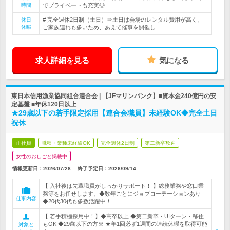
時間
でプライベートも充実◎
# 完全週休2日制（土日）⇒土日は会場のレンタル費用が高く、
休日
休暇
ご家族連れも多いため、あえて催事を開催し…
求人詳細を見る
気になる
東日本信用漁業協同組合連合会 | 【JFマリンバンク】■資本金240億円の安
定基盤 ■年休120日以上
★29歳以下の若手限定採用【連合会職員】未経験OK◆完全土日
祝休
正社員
職種・業種未経験OK
完全週休2日制
第二新卒歓迎
女性のおしごと掲載中
情報更新日：2026/07/28
終了予定日：
2026/09/14
【 入社後は先輩職員がしっかりサポート！ 】総務業務や窓口業
務等をお任せします。◆数年ごとにジョブローテーションあり
仕事内容
◆20代30代も多数活躍中！
【 若手積極採用中！】◆高卒以上 ◆第二新卒・UIターン・移住
もOK ◆29歳以下の方※ ★年1回必ず1週間の連続休暇を取得可能
対象と