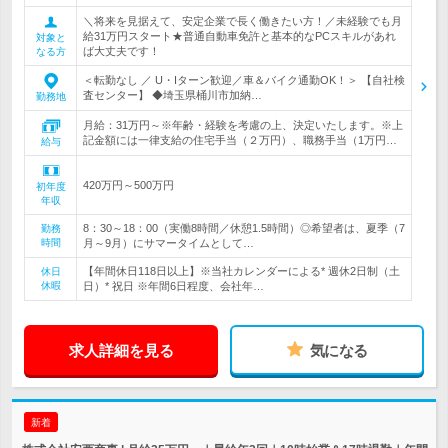
＼将来を見据えて、安定企業で長く働きたい方！／未経験でも月
給31万円スタート★普通自動車免許と基本的なPCスキルがあれ
対象と
ば大丈夫です！
なる方
＜転勤なし ／ U・Iターン歓迎／車＆バイク通勤OK！＞ 【自社検
査センター】 ◆埼玉県桶川市加納…
勤務地
月給：31万円～※年齢・経験を考慮の上、決定いたします。※上
記金額には一律支給の住宅手当（２万円）、職務手当（1万円…
給与
420万円～500万円
初年度
年収
8：30～18：00（実働8時間／休憩1.5時間）◎希望者は、夏季（7
勤務
時間
月～9月）にサマータイムとして…
【年間休日118日以上】※当社カレンダーによる* 週休2日制（土
休日
休暇
日）* 祝日 ※年間6日程度、会社年…
求人詳細を見る
気になる
新着