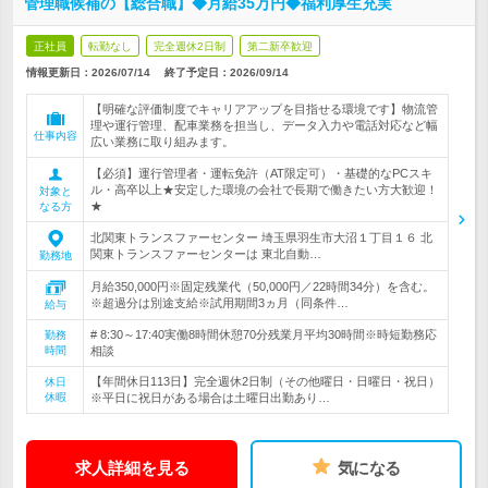
管理職候補の【総合職】◆月給35万円◆福利厚生充実
正社員
転勤なし
完全週休2日制
第二新卒歓迎
情報更新日：2026/07/14
終了予定日：
2026/09/14
【明確な評価制度でキャリアアップを目指せる環境です】物流管
理や運行管理、配車業務を担当し、データ入力や電話対応など幅
仕事内容
広い業務に取り組みます。
【必須】運行管理者・運転免許（AT限定可）・基礎的なPCスキ
ル・高卒以上★安定した環境の会社で長期で働きたい方大歓迎！
対象と
★
なる方
北関東トランスファーセンター 埼玉県羽生市大沼１丁目１６ 北
関東トランスファーセンターは 東北自動…
勤務地
月給350,000円※固定残業代（50,000円／22時間34分）を含む。
※超過分は別途支給※試用期間3ヵ月（同条件…
給与
# 8:30～17:40実働8時間休憩70分残業月平均30時間※時短勤務応
勤務
時間
相談
【年間休日113日】完全週休2日制（その他曜日・日曜日・祝日）
休日
休暇
※平日に祝日がある場合は土曜日出勤あり…
求人詳細を見る
気になる