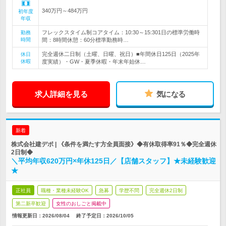
340万円～484万円
初年度
年収
フレックスタイム制コアタイム：10:30～15:301日の標準労働時
勤務
時間
間：8時間休憩：60分標準勤務時…
完全週休二日制（土曜、日曜、祝日）■年間休日125日（2025年
休日
休暇
度実績）・GW・夏季休暇・年末年始休…
求人詳細を見る
気になる
新着
株式会社建デポ | 《条件を満たす方全員面接》◆有休取得率91％◆完全週休
2日制◆
＼平均年収620万円×年休125日／【店舗スタッフ】★未経験歓迎
★
正社員
職種・業種未経験OK
急募
学歴不問
完全週休2日制
第二新卒歓迎
女性のおしごと掲載中
情報更新日：2026/08/04
終了予定日：
2026/10/05