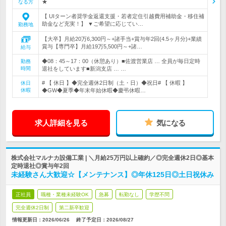
★
なる方
【 UIターン者奨学金返還支援・若者定住引越費用補助金・移住補
助金など充実！】 ▼ご希望に応じてい…
勤務地
【大卒】月給20万6,300円～+諸手当+賞与年2回(4.5ヶ月分)+業績
賞与【専門卒】月給19万5,500円～+諸…
給与
◆08：45～17：00（休憩あり）■佐渡営業店 … 全員が毎日定時
勤務
時間
退社をしています■新潟支店 … …
# 【 休日 】◆完全週休2日制（土・日）◆祝日# 【 休暇 】
休日
休暇
◆GW◆夏季◆年末年始休暇◆慶弔休暇…
求人詳細を見る
気になる
株式会社マルナカ設備工業 | ＼月給25万円以上確約／◎完全週休2日◎基本
定時退社◎賞与年2回
未経験さん大歓迎☆【メンテナンス】◎年休125日◎土日祝休み
正社員
職種・業種未経験OK
急募
転勤なし
学歴不問
完全週休2日制
第二新卒歓迎
情報更新日：2026/06/26
終了予定日：
2026/08/27