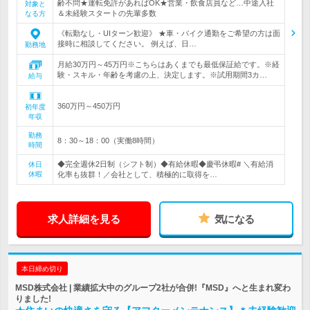
齢不問★運転免許があればOK★営業・飲食店員など…中途入社
対象と
＆未経験スタートの先輩多数
なる方
《転勤なし・UIターン歓迎》 ★車・バイク通勤をご希望の方は面
接時に相談してください。 例えば、日…
勤務地
月給30万円～45万円※こちらはあくまでも最低保証給です。※経
験・スキル・年齢を考慮の上、決定します。※試用期間3カ…
給与
360万円～450万円
初年度
年収
勤務
8：30～18：00（実働8時間）
時間
◆完全週休2日制（シフト制）◆有給休暇◆慶弔休暇# ＼有給消
休日
休暇
化率も抜群！／会社として、積極的に取得を…
求人詳細を見る
気になる
本日締め切り
MSD株式会社 | 業績拡大中のグループ2社が合併!『MSD』へと生まれ変わ
りました!