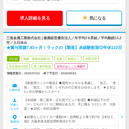
求人詳細を見る
気になる
三進金属工業株式会社 | 健康経営優良法人／年平均3％昇給／平均勤続13.2
年／土日休み
★賞与実績7.83ヶ月！ラックの【製造】未経験歓迎◎年休122日
正社員
職種・業種未経験OK
急募
転勤なし
学歴不問
完全週休2日制
第二新卒歓迎
女性のおしごと掲載中
情報更新日：2026/07/24
終了予定日：
2026/09/24
【産業用ラックの製造】◆適性やスキルを考慮し、「加工」「塗
装」「組立」「出荷」いずれかの工程をお任せします。★まずは
仕事内容
1ヶ月の研修からスタート
【未経験・第二新卒・正社員デビュー歓迎】◆45歳以下の方
（※）◎ものづくりに興味がある方、手に職をつけたい方、大歓
対象と
迎！★20代～40代活躍中
なる方
★転勤なし◎マイカー通勤OK！忠岡駅より車で約7分 【本社工
場】 大阪府泉北郡忠岡町新浜2-5-20
勤務地