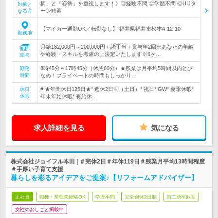
柄」と「姿勢」を重視します！》◎経験不問 ◎学歴不問 ◎UIJタ
対象と
ーン歓迎
なる方
【マイカー通勤OK／転勤なし】 福井県福井市松本4‐12‐10
勤務地
月給182,000円～200,000円＋諸手当＋賞与年2回※あなたの年齢
や経験・スキルを考慮の上決定いたします※6ヶ…
給与
8時45分～17時45分（休憩60分）★残業は月平均5時間以内と少
勤務
時間
なめ！プライベートの時間もしっかり…
# ★年間休日125日★* 週休2日制（土日）* 祝日* GW* 夏季休暇*
休日
休暇
年末年始休暇* 有給休…
求人詳細を見る
気になる
株式会社ジョイフル本田 | ＃完休2日＃年休119日＃残業月平均13時間程度
＃手厚い子育て支援
暮らしを彩るアイデアをご提案♪【リフォームアドバイザー】
正社員
職種・業種未経験OK
学歴不問
完全週休2日制
第二新卒歓迎
女性のおしごと掲載中