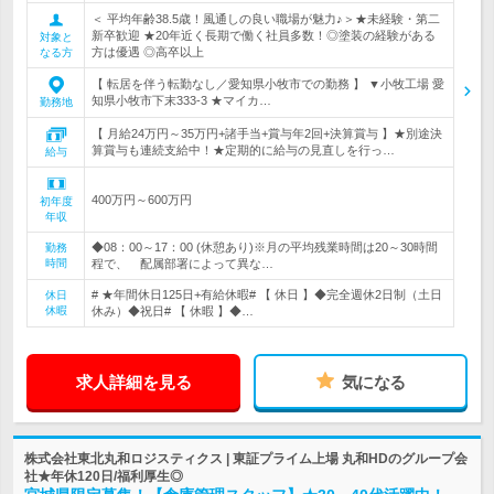
＜ 平均年齢38.5歳！風通しの良い職場が魅力♪＞★未経験・第二
新卒歓迎 ★20年近く長期で働く社員多数！◎塗装の経験がある
対象と
方は優遇 ◎高卒以上
なる方
【 転居を伴う転勤なし／愛知県小牧市での勤務 】 ▼小牧工場 愛
知県小牧市下末333-3 ★マイカ…
勤務地
【 月給24万円～35万円+諸手当+賞与年2回+決算賞与 】★別途決
算賞与も連続支給中！★定期的に給与の見直しを行っ…
給与
400万円～600万円
初年度
年収
◆08：00～17：00 (休憩あり)※月の平均残業時間は20～30時間
勤務
時間
程で、 配属部署によって異な…
# ★年間休日125日+有給休暇# 【 休日 】◆完全週休2日制（土日
休日
休暇
休み）◆祝日# 【 休暇 】◆…
求人詳細を見る
気になる
株式会社東北丸和ロジスティクス | 東証プライム上場 丸和HDのグループ会
社★年休120日/福利厚生◎