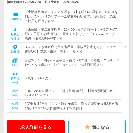
情報更新日：2026/07/24
終了予定日：
2026/09/24
【生活者目線やアイデアが活きる♪】お客様の理想やこだわりを
伺い、ぴったりのリフォーム提案を行います。☆転勤なしのエリ
仕事内容
ア社員も選べます☆
【未経験・第二新卒歓迎／20～30代女性活躍中！】■要普免(AT
可) ☆子育てを積極的に支援する会社として「くるみんマーク」
対象と
取得 ☆有給取得平均12.2日
なる方
★UIターンも大歓迎（単身者用寮・家族用社宅あり）・マイカー
通勤OK！ 群馬・東京・埼玉・千葉・茨…
勤務地
月給24万1,550円～＋諸手当＋賞与（年2回）※経験・スキル・年
齢などを考慮の上、決定いたします。※試用期間／14…
給与
380万円～480万円
初年度
年収
8:45～20:15の間でシフト制（実働8時間）【勤務時間例】8:45～
勤務
時間
17:4511:15～20:…
* 完全週休2日制（シフト制）★希望に沿って調整★週休3日の週
休日
休暇
のあります* 年次有給休暇★平均取得日…
求人詳細を見る
気になる