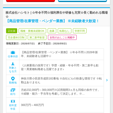
株式会社ハシモト | ☆年令不問☆福利厚生や研修も充実☆長く勤めれる職場
☆
【商品管理/在庫管理・ベンダー業務】 ※未経験者大歓迎！
正社員
職種・業種未経験OK
急募
転勤なし
学歴不問
完全週休2日制
第二新卒歓迎
女性のおしごと掲載中
情報更新日：2026/07/21
終了予定日：
2026/09/21
【商品管理/在庫管理・ベンダー業務】 ☆年令不問☆2026年新
卒、未経験者も活躍中☆
仕事内容
《人柄重視の採用です》学歴・経験・年令不問・第二新卒も歓
対象と
迎！異業種転職者も活躍できます♪
なる方
神奈川県小田原市成田182番地 ※自社ビルの快適な環境です ※転
勤はありません
勤務地
月給232,000円～300,000円※試用期間3ヵ月も同様の条件です。
※経験・能力・手当等を考慮して決定します。※…
給与
300万円～400万円
初年度
年収