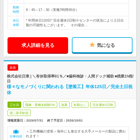
勤務
8：45～17：30（実働7時間45分）
時間
* 年間休日120日* 完全週休2日制※センターの状況により土日出
休日
休暇
勤の可能性もございます。 その場合…
求人詳細を見る
気になる
新着
株式会社日東 | ＼有休取得率81％／■歯科検診・人間ドック補助 ■残業1h程/
日
様々なモノづくりに関われる【塗装工】年休125日／完全土日祝
休
正社員
職種・業種未経験OK
急募
転勤なし
完全週休2日制
第二新卒歓迎
情報更新日：2026/07/31
終了予定日：
2026/10/01
＜工作機械の塗装＞海外にも進出する大手メーカーの製品に携わ
れます！
仕事内容