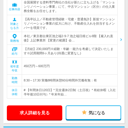
全国展開する塗料専門商社の当社が新たに立ち上げる「マンショ
ンリノベーション事業」にて、中古マンション（区分）の仕入業
仕事内容
務全般をお任せします。
【高卒以上／不動産管理経験・宅建・普通免許】新規マンション
リノベーション事業の拡大に向け、不動産仕入れを担当するメン
対象と
バーを増員です。
なる方
本社／東京都台東区池之端2-9-7 池之端日殖ビル9階 【雇入れ直
後】上記事業所 【変更の範囲】会…
勤務地
【月給】230,000円※経験・年齢・能力を考慮して決定いたしま
す※試用期間6ヶ月あり(待遇に変更なし)
給与
450万円～600万円
初年度
年収
勤務
8:30～17:30 実働8時間休憩60分時間外労働有無：有
時間
# 【年間休日120日】* 完全週休2日制（土日祝）* 有給休暇（入社
休日
休暇
半年後10日付与）* 年末年始…
求人詳細を見る
気になる