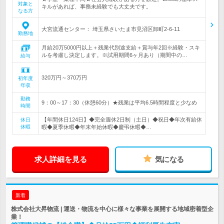
対象と
キルがあれば、事務未経験でも大丈夫です。
なる方
大宮流通センター： 埼玉県さいたま市見沼区卸町2-6-11
勤務地
月給20万5000円以上＋残業代別途支給＋賞与年2回※経験・スキ
ルを考慮し決定します。※試用期間6ヶ月あり（期間中の…
給与
320万円～370万円
初年度
年収
勤務
9：00～17：30（休憩60分）★残業は平均6.5時間程度と少なめ
時間
【年間休日124日】◆完全週休2日制（土日）◆祝日◆年次有給休
休日
休暇
暇◆夏季休暇◆年末年始休暇◆慶弔休暇◆…
求人詳細を見る
気になる
新着
株式会社大昇物流 | 運送・物流を中心に様々な事業を展開する地域密着型企
業！