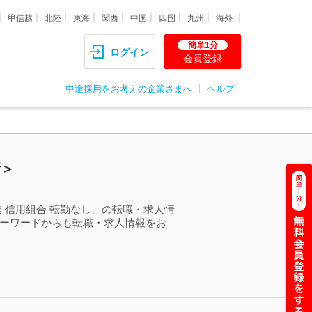
甲信越
北陸
東海
関西
中国
四国
九州
海外
簡単1分
ログイン
会員登録
中途採用をお考えの企業さまへ
ヘルプ
新＞
 信用組合 転勤なし」の転職・求人情
キーワードからも転職・求人情報をお