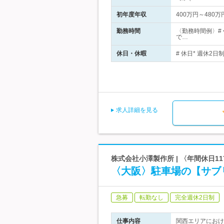
初年度年収
400万円～480万
勤務時間
〈勤務時間例〉#
で…
休日・休暇
# 休日* 週休2日制
求人詳細を見る
株式会社小澤製作所 | 〈年間休日
〈大阪〉駐車場の【サブ
急募
転勤なし
完全週休2日制
仕事内容
関西エリアにおけ