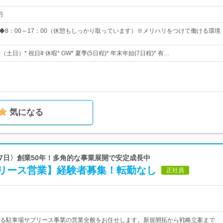
円
 ◆8：00～17：00（休憩もしっかり取っています）※メリハリをつけて働ける環境
（土日）* 祝日# 休暇* GW* 夏季(5日程)* 年末年始(7日程)* 有…
気になる
117日〉創業50年！多角的な事業展開で安定成長中
リース営業】経験者募集！転勤なし
正社員
る駐車場サブリース事業の営業全般をお任せします。新規開拓から戦略立案まで