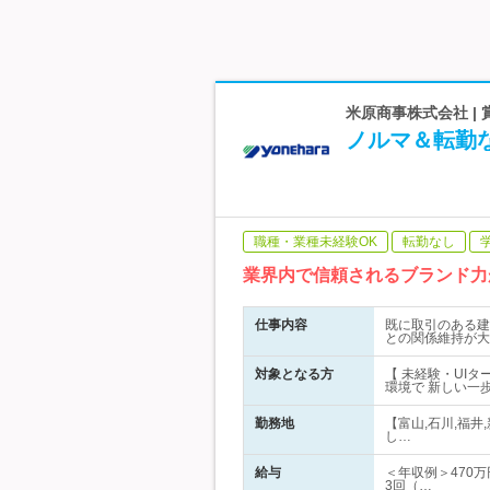
米原商事株式会社 |
ノルマ＆転勤
職種・業種未経験OK
転勤なし
業界内で信頼されるブランド力
仕事内容
既に取引のある建
との関係維持が大
対象となる方
【 未経験・UI
環境で 新しい一
勤務地
【富山,石川,福
し…
給与
＜年収例＞470万
3回（…