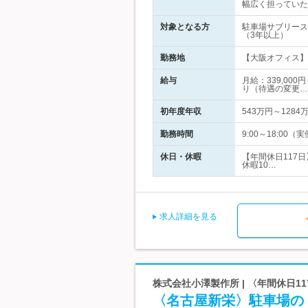
幅広く担っていた
対象となる方
駐車場サブリース
（3年以上）
勤務地
【大阪オフィス】 
給与
月給：339,00
り（待遇の変更…
初年度年収
543万円～1284
勤務時間
9:00～18:0
休日・休暇
【年間休日117
休暇10…
求人詳細を見る
株式会社小澤製作所 | 〈年間休日
〈名古屋新栄〉駐車場の