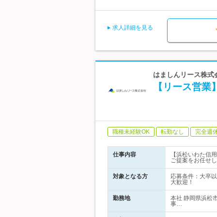
求人詳細を見る
はましんリース株式
【リース営業
職種未経験OK
転勤なし
完全週
仕事内容
【浜松いわた信用
ご提案をお任せし
対象となる方
応募条件：大卒以
大歓迎！
勤務地
本社 静岡県浜松
事…