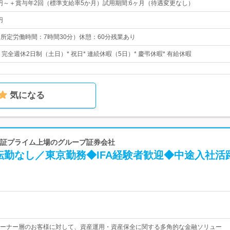
00円～＋賞与年2回（標準支給率5か月）試用期間:6ヶ月（待遇変更なし）
円
0（所定労働時間：7時間30分）休憩：60分残業あり
* 完全週休2日制（土日）* 祝日* 連続休暇（5日）* 慶弔休暇* 有給休暇
気になる
| 東証プライム上場のグループ証券会社
転勤なし／東京勤務◆IFA経験者歓迎◆中途入社活
ーナー層のお客様に対して、資産運用・資産保全に関する多角的な金融ソリュー