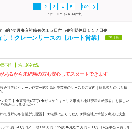
…
1
2
3
4
5
100
1件〜50件（全6344件中）
 賞与約7ケ月◆入社時有休１５日付与◆年間休日１１７日◆
なし！クレーンリースの【ルート営業】
正社員
学歴不問
第二新卒歓迎
があるから未経験の方も安心してスタートできます
設会社等にクレーン作業一式や高所作業車のリースをご案内｜顔見知りのお客様
切
ターン歓迎 】◆要普免(AT可) ◆ゼロからキャリア形成！地域密着＆転職者にも優しい
歩を踏み出しませんか？
井,新潟,長野の各営業所に配置】 ★転勤はありません ★勤務地は希望を考慮し決定
円／25歳 590万円／33歳 690万円／45歳 ◆月給25万円～30万円＋諸手当＋賞与年