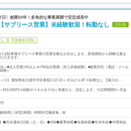
117日〉創業50年！多角的な事業展開で安定成長中
【サブリース営業】未経験歓迎！転勤なし
正社員
なし
完全週休2日制
ける駐車場サブリース事業の営業全般をお任せします。新規開拓から戦略立案ま
ただきます。
須＞■法人営業1年以上 or PM会社勤務（対人折衝経験）■顧客対応（電話・メール
経験）
ス】 愛知県名古屋市中区東桜2-22-15 いずみビル3F ※転勤なし 【雇入れ…
0円～816,000円※経験やスキルを十分に考慮の上、決定します。※試用期間3ヶ月あ
万円
0（実働8時間／休憩1時間）時間外労働有無：有
日】◆完全週休2日制（土・日）◆GW◆夏季休暇◆冬期休暇◆年末年始◆年間有給