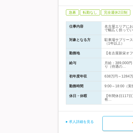
急募
転勤なし
完全週休2日制
仕事内容
名古屋エリアにお
で幅広く担ってい
対象となる方
駐車場サブリース
（1年以上）
勤務地
【名古屋新栄オフィ
給与
月給：389,00
り（待遇の…
初年度年収
638万円～1284
勤務時間
9:00～18:0
休日・休暇
【年間休日117日
有…
求人詳細を見る