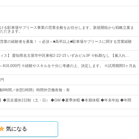
ける駐車場サブリース事業の営業全般をお任せします。新規開拓から戦略立案ま
ただきます。
営業の経験者を募集！ ＜必須＞■高卒以上■駐車場サブリースに関する営業経験
ス】 愛知県名古屋市中区東桜2-22-15 いずみビル3F ※転勤なし 【雇入れ…
0円～816,000円 ※経験やスキルを十分に考慮の上、決定します。 ※試用期間3ヶ月あ
万円
0（実働8時間／休憩1時間）時間外労働有無：有
】◆完全週休2日制（土・日） ◆GW ◆夏季休暇 ◆冬期休暇 ◆年末年始 ◆年間
気になる