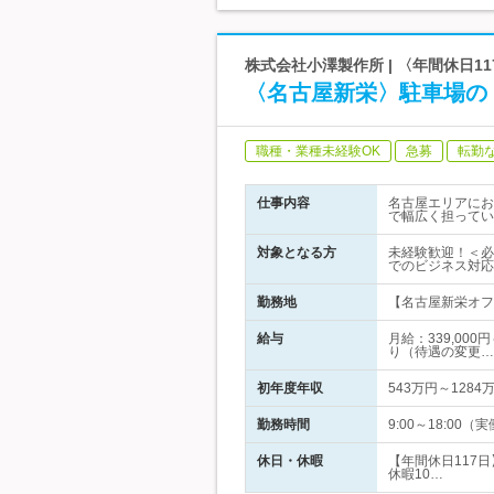
株式会社小澤製作所 | 〈年間休日
〈名古屋新栄〉駐車場の
職種・業種未経験OK
急募
転勤
仕事内容
名古屋エリアにお
で幅広く担ってい
対象となる方
未経験歓迎！＜必
でのビジネス対応
勤務地
【名古屋新栄オフィ
給与
月給：339,00
り（待遇の変更…
初年度年収
543万円～1284
勤務時間
9:00～18:0
休日・休暇
【年間休日117
休暇10…