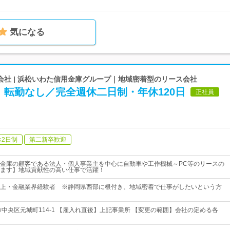
気になる
会社 | 浜松いわた信用金庫グループ｜地域密着型のリース会社
】転勤なし／完全週休二日制・年休120日
正社員
休2日制
第二新卒歓迎
金庫の顧客である法人・個人事業主を中心に自動車や工作機械～PC等のリースの
ます】地域貢献性の高い仕事で活躍！
上・金融業界経験者 ※静岡県西部に根付き、地域密着で仕事がしたいという方
市中央区元城町114-1 【雇入れ直後】上記事業所 【変更の範囲】会社の定める各