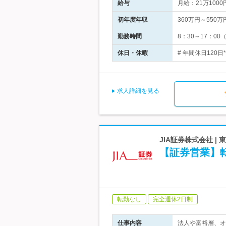
給与
月給：21万10
初年度年収
360万円～550万
勤務時間
8：30～17：0
休日・休暇
# 年間休日120日
求人詳細を見る
JIA証券株式会社 
【証券営業】
転勤なし
完全週休2日制
仕事内容
法人や富裕層、オ