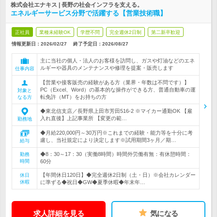
株式会社エナキス | 長野の社会インフラを支える。
エネルギーサービス分野で活躍する【営業技術職】
正社員
業種未経験OK
学歴不問
完全週休2日制
第二新卒歓迎
情報更新日：2026/02/27
終了予定日：
2026/08/27
主に当社の個人・法人のお客様を訪問し、ガスや灯油などのエネ
ルギーや器具のメンテナンスや修理を提案・販売します
仕事内容
【営業や接客販売の経験がある方（業界・年数は不問です）】
PC（Excel、Word）の基本的な操作ができる方、普通自動車の運
対象と
転免許（MT）をお持ちの方
なる方
◆東北信支店／長野県上田市芳田516-2 ※マイカー通勤OK 【雇
入れ直後】上記事業所 【変更の範…
勤務地
◆月給220,000円～30万円※これまでの経験・能力等を十分に考
慮し、当社規定により決定します※試用期間3ヶ月／期…
給与
◆8：30～17：30（実働8時間）時間外労働有無：有休憩時間：
勤務
時間
60分
【年間休日120日】◆完全週休2日制（土・日）※会社カレンダー
休日
休暇
に準ずる◆祝日◆GW◆夏季休暇◆年末年…
求人詳細を見る
気になる