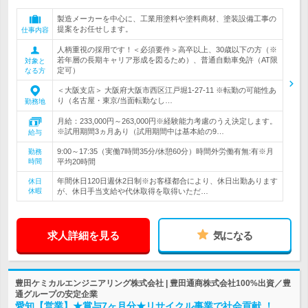
製造メーカーを中心に、工業用塗料や塗料商材、塗装設備工事の
提案をお任せします。
仕事内容
人柄重視の採用です！＜必須要件＞高卒以上、30歳以下の方（※
若年層の長期キャリア形成を図るため）、普通自動車免許（AT限
対象と
定可）
なる方
＜大阪支店＞ 大阪府大阪市西区江戸堀1-27-11 ※転勤の可能性あ
り（名古屋・東京/当面転勤なし…
勤務地
月給：233,000円～263,000円※経験能力考慮のうえ決定します。
※試用期間3ヵ月あり（試用期間中は基本給の9…
給与
9:00～17:35（実働7時間35分/休憩60分）時間外労働有無:有※月
勤務
時間
平均20時間
年間休日120日週休2日制※お客様都合により、休日出勤あります
休日
休暇
が、休日手当支給や代休取得を取得いただ…
求人詳細を見る
気になる
豊田ケミカルエンジニアリング株式会社 | 豊田通商株式会社100%出資／豊
通グループの安定企業
愛知【営業】★賞与7ヶ月分★リサイクル事業で社会貢献 ！