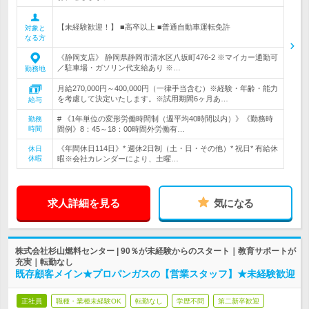
【未経験歓迎！】 ■高卒以上 ■普通自動車運転免許
対象と
なる方
《静岡支店》 静岡県静岡市清水区八坂町476‐2 ※マイカー通勤可
／駐車場・ガソリン代支給あり ※…
勤務地
月給270,000円～400,000円（一律手当含む）※経験・年齢・能力
を考慮して決定いたします。※試用期間6ヶ月あ…
給与
# 《1年単位の変形労働時間制（週平均40時間以内）》《勤務時
勤務
時間
間例》8：45～18：00時間外労働有…
《年間休日114日》* 週休2日制（土・日・その他）* 祝日* 有給休
休日
休暇
暇※会社カレンダーにより、土曜…
求人詳細を見る
気になる
株式会社杉山燃料センター | 90％が未経験からのスタート｜教育サポートが
充実｜転勤なし
既存顧客メイン★プロパンガスの【営業スタッフ】★未経験歓迎
正社員
職種・業種未経験OK
転勤なし
学歴不問
第二新卒歓迎