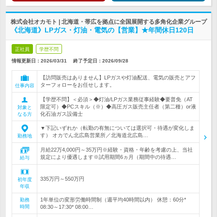
株式会社オカモト | 北海道・帯広を拠点に全国展開する多角化企業グループ
《北海道》LPガス・灯油・電気の【営業】★年間休日120日
正社員
学歴不問
情報更新日：2026/03/31
終了予定日：
2026/09/28
【訪問販売はありません】LPガスや灯油配送、電気の販売とアフ
ターフォローをお任せします。
仕事内容
【学歴不問】＜必須＞◆灯油/LPガス業務従事経験◆要普免（AT
限定可）◆PCスキル（※）◆高圧ガス販売主任者（第二種）or液
対象と
化石油ガス設備士
なる方
▼下記いずれか（転勤の有無については選択可・待遇が変化しま
す） オカでん北広島営業所／北海道北広島…
勤務地
月給22万4,000円～35万円※経験・資格・年齢を考慮の上、当社
規定により優遇します※試用期間6ヵ月（期間中の待遇…
給与
335万円～550万円
初年度
年収
1年単位の変形労働時間制（週平均40時間以内） 休憩：60分*
勤務
時間
08:30～17:30* 08:00…