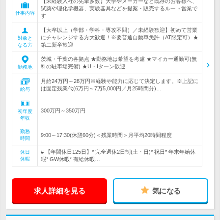
【未経験入社の先輩多数】大学やメーカーなど既存のお客様へ、
試薬や理化学機器、実験器具などを提案・販売するルート営業で
仕事内容
す
【大卒以上（学部・学科・専攻不問）／未経験歓迎】初めて営業
にチャレンジする方大歓迎！※要普通自動車免許（AT限定可）★
対象と
第二新卒歓迎
なる方
茨城・千葉の各拠点 ★勤務地は希望を考慮 ★マイカー通勤可(無
料の駐車場完備) ★U・Iターン歓迎…
勤務地
月給24万円～28万円※経験や能力に応じて決定します。※上記に
は固定残業代(6万円～7万5,000円／月25時間分)…
給与
300万円～350万円
初年度
年収
勤務
9:00～17:30(休憩60分)＜残業時間＞月平均20時間程度
時間
# 【年間休日125日】* 完全週休2日制(土・日)* 祝日* 年末年始休
休日
休暇
暇* GW休暇* 有給休暇…
求人詳細を見る
気になる