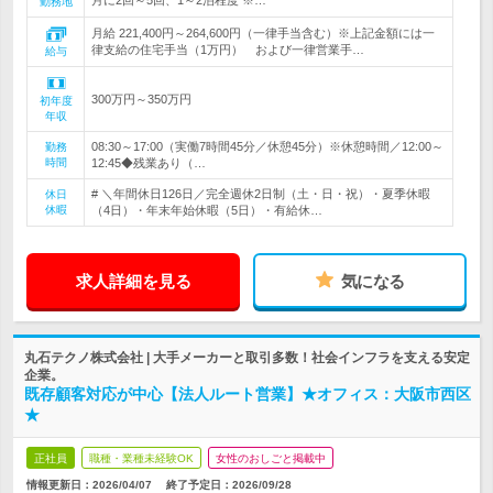
月に2回～5回、1～2泊程度 ※…
勤務地
月給 221,400円～264,600円（一律手当含む）※上記金額には一
律支給の住宅手当（1万円） および一律営業手…
給与
300万円～350万円
初年度
年収
08:30～17:00（実働7時間45分／休憩45分）※休憩時間／12:00～
勤務
時間
12:45◆残業あり（…
# ＼年間休日126日／完全週休2日制（土・日・祝）・夏季休暇
休日
休暇
（4日）・年末年始休暇（5日）・有給休…
求人詳細を見る
気になる
丸石テクノ株式会社 | 大手メーカーと取引多数！社会インフラを支える安定
企業。
既存顧客対応が中心【法人ルート営業】★オフィス：大阪市西区
★
正社員
職種・業種未経験OK
女性のおしごと掲載中
情報更新日：2026/04/07
終了予定日：
2026/09/28