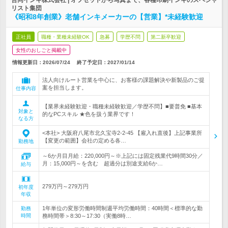
合同インキ株式会社 | オフセットから写真まで、各種印刷インキのスペシャ
リスト集団
《昭和8年創業》老舗インキメーカーの【営業】*未経験歓迎
正社員
職種・業種未経験OK
急募
学歴不問
第二新卒歓迎
女性のおしごと掲載中
情報更新日：2026/07/24
終了予定日：
2027/01/14
法人向けルート営業を中心に、お客様の課題解決や新製品のご提
案を担当します。
仕事内容
【業界未経験歓迎・職種未経験歓迎／学歴不問】■要普免 ■基本
対象と
的なPCスキル ★色を扱う業界です！
なる方
<本社> 大阪府八尾市北久宝寺2-2-45 【雇入れ直後】上記事業所
【変更の範囲】会社の定める各…
勤務地
～6か月目月給：220,000円～※上記には固定残業代9時間30分／
月：15,000円～を含む 超過分は別途支給6か…
給与
279万円～279万円
初年度
年収
1年単位の変形労働時間制週平均労働時間：40時間＜標準的な勤
勤務
時間
務時間帯＞8:30～17:30（実働8時…