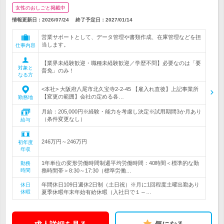
女性のおしごと掲載中
情報更新日：2026/07/24
終了予定日：
2027/01/14
営業サポートとして、データ管理や書類作成、在庫管理などを担
当します。
仕事内容
【業界未経験歓迎・職種未経験歓迎／学歴不問】必要なのは「要
対象と
普免」のみ！
なる方
<本社> 大阪府八尾市北久宝寺2-2-45 【雇入れ直後】上記事業所
【変更の範囲】会社の定める各…
勤務地
月給：205,000円※経験・能力を考慮し決定※試用期間3か月あり
（条件変更なし）
給与
246万円～246万円
初年度
年収
1年単位の変形労働時間制週平均労働時間：40時間＜標準的な勤
勤務
時間
務時間帯＞8:30～17:30（標準労働…
年間休日109日週休2日制（土日祝）※月に1回程度土曜出勤あり
休日
休暇
夏季休暇年末年始有給休暇（入社日で１～…