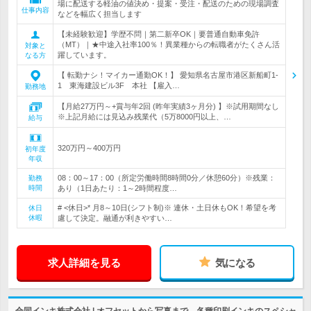
場に配送する軽油の値決め・提案・受注・配送のための現場調査
仕事内容
などを幅広く担当します
【未経験歓迎】学歴不問｜第二新卒OK｜要普通自動車免許
（MT）｜★中途入社率100％！異業種からの転職者がたくさん活
対象と
躍しています。
なる方
【 転勤ナシ！マイカー通勤OK！】 愛知県名古屋市港区新船町1-
1 東海建設ビル3F 本社 【雇入…
勤務地
【月給27万円～+賞与年2回 (昨年実績3ヶ月分) 】※試用期間なし
※上記月給には見込み残業代（5万8000円以上、…
給与
320万円～400万円
初年度
年収
08：00～17：00（所定労働時間8時間0分／休憩60分）※残業：
勤務
時間
あり（1日あたり：1～2時間程度…
# <休日>* 月8～10日(シフト制)※ 連休・土日休もOK！希望を考
休日
休暇
慮して決定。融通が利きやすい…
求人詳細を見る
気になる