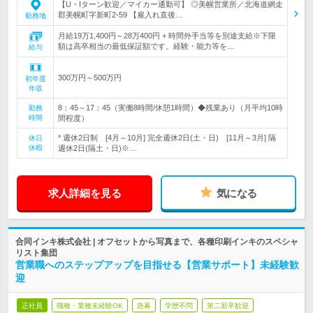
【U・Iターン歓迎／マイカー通勤可】 ◎美幌営業所／北海道網走
郡美幌町字新町2-59 【雇入れ直後…
勤務地
月給19万1,400円～28万400円 + 時間外手当等を別途支給※下限
額は高卒相当の最低保証額です。経験・能力等を…
給与
300万円～500万円
初年度
年収
8：45～17：45（実働8時間/休憩1時間）◆残業あり（月平均10時
勤務
時間
間程度）
* 週休2日制 [4月～10月] 完全週休2日(土・日) [11月～3月] 隔
休日
休暇
週休2日(隔土・日)※…
求人詳細を見る
気になる
合同インキ株式会社 | オフセットから写真まで、各種印刷インキのスペシャ
リスト集団
営業職へのステップアップを目指せる【営業サポート】未経験歓
迎
正社員
職種・業種未経験OK
急募
学歴不問
第二新卒歓迎