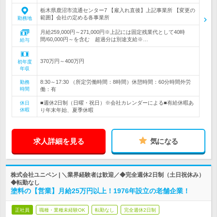
栃木県鹿沼市流通センター7 【雇入れ直後】上記事業所 【変更の
範囲】会社の定める各事業所
勤務地
月給259,000円～271,000円※上記には固定残業代として40時
間/60,000円～を含む 超過分は別途支給※…
給与
370万円～400万円
初年度
年収
8:30～17:30 （所定労働時間：8時間）休憩時間：60分時間外労
勤務
時間
働：有
■週休2日制（日曜・祝日）※会社カレンダーによる■有給休暇あ
休日
休暇
り年末年始、夏季休暇
求人詳細を見る
気になる
株式会社ユニペン | ＼業界経験者は歓迎／◆完全週休2日制（土日祝休み）
◆転勤なし
塗料の【営業】月給25万円以上！1976年設立の老舗企業！
正社員
職種・業種未経験OK
転勤なし
完全週休2日制