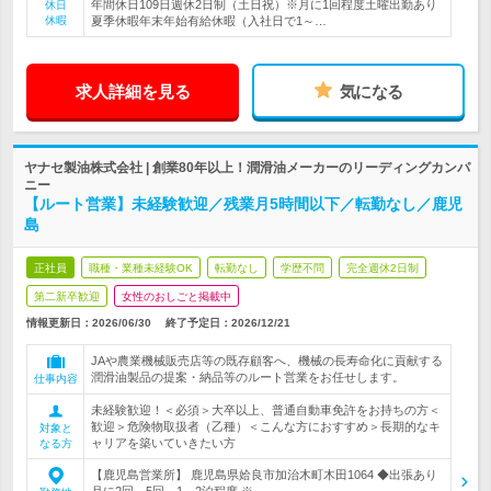
年間休日109日週休2日制（土日祝）※月に1回程度土曜出勤あり
休日
休暇
夏季休暇年末年始有給休暇（入社日で1～…
求人詳細を見る
気になる
ヤナセ製油株式会社 | 創業80年以上！潤滑油メーカーのリーディングカンパ
ニー
【ルート営業】未経験歓迎／残業月5時間以下／転勤なし／鹿児
島
正社員
職種・業種未経験OK
転勤なし
学歴不問
完全週休2日制
第二新卒歓迎
女性のおしごと掲載中
情報更新日：2026/06/30
終了予定日：
2026/12/21
JAや農業機械販売店等の既存顧客へ、機械の長寿命化に貢献する
潤滑油製品の提案・納品等のルート営業をお任せします。
仕事内容
未経験歓迎！＜必須＞大卒以上、普通自動車免許をお持ちの方＜
歓迎＞危険物取扱者（乙種）＜こんな方におすすめ＞長期的なキ
対象と
ャリアを築いていきたい方
なる方
【鹿児島営業所】 鹿児島県姶良市加治木町木田1064 ◆出張あり