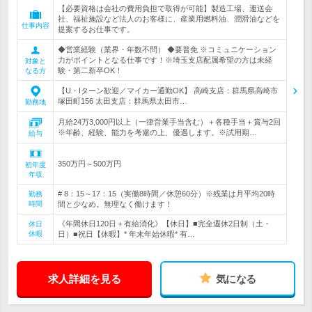
【必要資格は会社の費用負担で取得が可能】製造工場、運送会
社、福祉施設など法人のお客様に、産業用燃料油、潤滑油などを
仕事内容
提案するお仕事です。
◆営業経験（業界・年数不問） ◆要普免 ※コミュニケーション
力がポイントとなる仕事です！※埼玉支店配属希望の方は未経
対象と
験・第二新卒OK！
なる方
【U・Iターン歓迎／マイカー通勤OK】 高崎支店：群馬県高崎市
塚田町156 太田支店：群馬県太田市…
勤務地
月給24万3,000円以上（一律営業手当含む）＋各種手当＋賞与2回
※年齢、経験、能力を考慮の上、優遇します。※試用期…
給与
350万円～500万円
初年度
年収
# 8：15～17：15（実働8時間／休憩60分）※残業は月平均20時
勤務
時間
間と少なめ。無理なく働けます！
《年間休日120日＋有給消化》【休日】■完全週休2日制（土・
休日
休暇
日）■祝日【休暇】* 年末年始休暇* 有…
求人詳細を見る
気になる