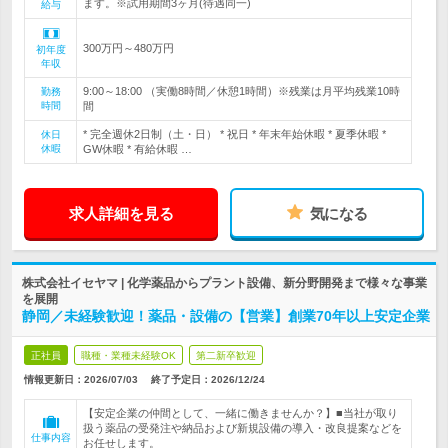
ます。※試用期間3ヶ月(待遇同一)
給与
300万円～480万円
初年度
年収
9:00～18:00 （実働8時間／休憩1時間）※残業は月平均残業10時
勤務
時間
間
* 完全週休2日制（土・日） * 祝日 * 年末年始休暇 * 夏季休暇 *
休日
休暇
GW休暇 * 有給休暇 …
求人詳細を見る
気になる
株式会社イセヤマ | 化学薬品からプラント設備、新分野開発まで様々な事業
を展開
静岡／未経験歓迎！薬品・設備の【営業】創業70年以上安定企業
正社員
職種・業種未経験OK
第二新卒歓迎
情報更新日：2026/07/03
終了予定日：
2026/12/24
【安定企業の仲間として、一緒に働きませんか？】■当社が取り
扱う薬品の受発注や納品および新規設備の導入・改良提案などを
仕事内容
お任せします。