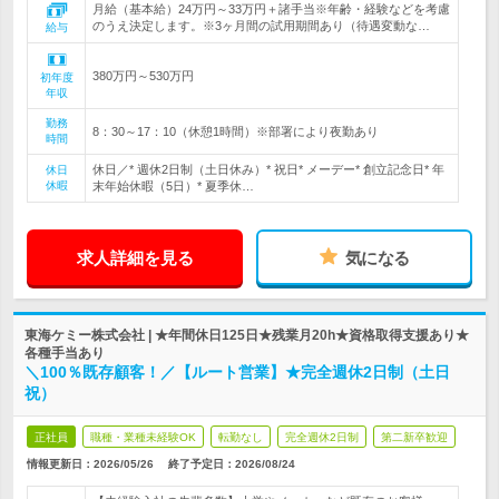
月給（基本給）24万円～33万円＋諸手当※年齢・経験などを考慮
のうえ決定します。※3ヶ月間の試用期間あり（待遇変動な…
給与
380万円～530万円
初年度
年収
勤務
8：30～17：10（休憩1時間）※部署により夜勤あり
時間
休日／* 週休2日制（土日休み）* 祝日* メーデー* 創立記念日* 年
休日
休暇
末年始休暇（5日）* 夏季休…
求人詳細を見る
気になる
東海ケミー株式会社 | ★年間休日125日★残業月20h★資格取得支援あり★
各種手当あり
＼100％既存顧客！／【ルート営業】★完全週休2日制（土日
祝）
正社員
職種・業種未経験OK
転勤なし
完全週休2日制
第二新卒歓迎
情報更新日：2026/05/26
終了予定日：
2026/08/24