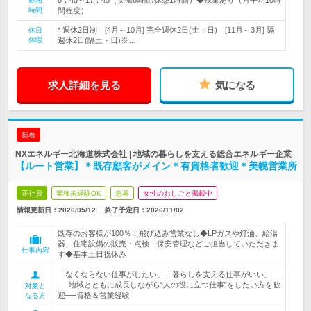
8：45～17：45（実働8時間/休憩1時間）◆残業あり（月平均10時
勤務
時間
間程度）
* 週休2日制 [4月～10月] 完全週休2日(土・日) [11月～3月] 隔
休日
休暇
週休2日(隔土・日)※…
求人詳細を見る
気になる
新着
NXエネルギー北海道株式会社 | 地域の暮らしを支える総合エネルギー企業
【ルート営業】＊既存顧客がメイン＊有資格者歓迎＊美幌営業所
正社員
業種未経験OK
急募
女性のおしごと掲載中
情報更新日：2026/05/12
終了予定日：
2026/11/02
既存のお客様が100％！飛び込み営業なし◆LPガスや灯油、給湯
器、住宅設備の販売・点検・保安管理などご担当していただきま
仕事内容
す◆基本土日祝休み
「なくならない仕事がしたい」「暮らしを支える仕事がいい」
──地域とともに成長しながら“人の役に立つ仕事”をしたい方を歓
対象と
迎──資格＆営業経験
なる方