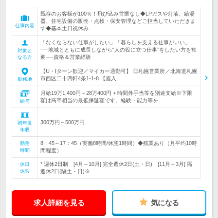
既存のお客様が100％！飛び込み営業なし◆LPガスや灯油、給湯
器、住宅設備の販売・点検・保安管理などご担当していただきま
仕事内容
す◆基本土日祝休み
「なくならない仕事がしたい」「暮らしを支える仕事がいい」
──地域とともに成長しながら“人の役に立つ仕事”をしたい方を歓
対象と
迎──資格＆営業経験
なる方
【U・Iターン歓迎／マイカー通勤可】 ◎札幌営業所／北海道札幌
市西区二十四軒4条1-1-8 【雇入…
勤務地
月給19万1,400円～28万400円 + 時間外手当等を別途支給※下限
額は高卒相当の最低保証額です。経験・能力等を…
給与
300万円～500万円
初年度
年収
8：45～17：45（実働8時間/休憩1時間）◆残業あり（月平均10時
勤務
時間
間程度）
* 週休2日制 [4月～10月] 完全週休2日(土・日) [11月～3月] 隔
休日
休暇
週休2日(隔土・日)※…
求人詳細を見る
気になる