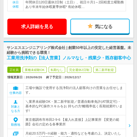
年間休日120日週休2日制（土日）、祝日※月1～2回程度土曜勤務
休日
休暇
あり年末年始休暇夏季休暇* 有給休暇…
求人詳細を見る
気になる
サンエスエンジニアリング株式会社 | 創業50年以上の安定した経営基盤。未
経験から挑戦できる環境！
工業用洗浄剤の【法人営業】ノルマなし・残業少・既存顧客中心
正社員
業種未経験OK
転勤なし
完全週休2日制
第二新卒歓迎
情報更新日：2026/06/26
終了予定日：
2026/12/17
工場や施設で使用する洗浄剤の法人顧客向けの営業をお任せしま
す。
仕事内容
＼業界未経験OK・第二新卒歓迎／普通自動車免許(AT限定可)・
基本的なPC操作スキルをお 持ちの方!離職率低く長期就業叶いま
対象と
す!
なる方
東京都調布市布田2-9-6 【雇入れ直後】上記事業所 【変更の範
囲】会社の定める各事業所
勤務地
月給20.5万円~※経験・能力・適性などを考慮の上、決定いたし