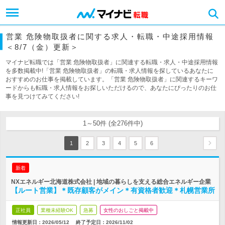
営業 危険物取扱者に関する求人・転職・中途採用情報
＜8/7（金）更新＞
マイナビ転職では「営業 危険物取扱者」に関連する転職・求人・中途採用情報
を多数掲載中!「営業 危険物取扱者」の転職・求人情報を探しているあなたに
おすすめのお仕事を掲載しています。「営業 危険物取扱者」に関連するキーワ
ードからも転職・求人情報をお探しいただけるので、あなたにぴったりのお仕
事を見つけてみてください!
1～50件 (全276件中)
1
2
3
4
5
6
新着
NXエネルギー北海道株式会社 | 地域の暮らしを支える総合エネルギー企業
【ルート営業】＊既存顧客がメイン＊有資格者歓迎＊札幌営業所
正社員
業種未経験OK
急募
女性のおしごと掲載中
情報更新日：2026/05/12
終了予定日：
2026/11/02