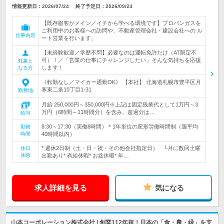
情報更新日：2026/07/24
終了予定日：
2026/09/24
【既存顧客がメイン／イチから学べる環境です】プロパンガスを
ご利用中のお客様への訪問や、不動産管理会社・建設会社への ル
仕事内容
ート営業を行います。
【未経験歓迎／学歴不問】必要なのは運転免許だけ（AT限定不
可）！／「営業の仕事にチャレンジしたい」そんな気持ちを応援
対象と
します！
なる方
《転勤なし／マイカー通勤OK》 【本社】 北海道札幌市豊平区月
寒東二条10丁目1-31
勤務地
月給 250,000円～350,000円※上記は固定残業代として1万円～3
万円（6時間～11時間分）を含み、超過分は…
給与
8:30～17:30（実働8時間）＊1年単位の変形労働時間制（週平均
勤務
時間
40時間以内）
* 週休2日制（土・日・祝・その他会社指定日） └月に数回土曜
休日
休暇
出勤あり* 有給休暇* お盆休暇* 年…
求人詳細を見る
気になる
山本コーポレーション株式会社 | 創業112年超！日本の「食・農・緑」を支