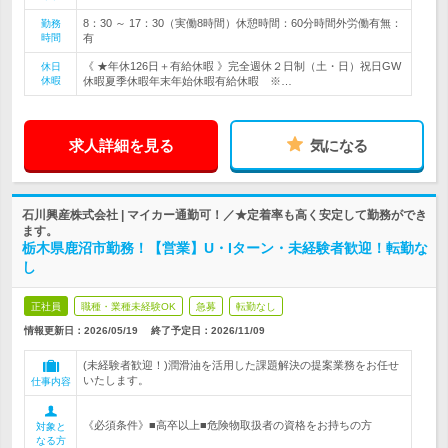
8：30 ～ 17：30（実働8時間）休憩時間：60分時間外労働有無：
勤務
時間
有
《 ★年休126日＋有給休暇 》完全週休２日制（土・日）祝日GW
休日
休暇
休暇夏季休暇年末年始休暇有給休暇 ※…
求人詳細を見る
気になる
石川興産株式会社 | マイカー通勤可！／★定着率も高く安定して勤務ができ
ます。
栃木県鹿沼市勤務！【営業】U・Iターン・未経験者歓迎！転勤な
し
正社員
職種・業種未経験OK
急募
転勤なし
情報更新日：2026/05/19
終了予定日：
2026/11/09
(未経験者歓迎！)潤滑油を活用した課題解決の提案業務をお任せ
いたします。
仕事内容
《必須条件》■高卒以上■危険物取扱者の資格をお持ちの方
対象と
なる方