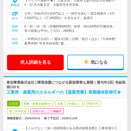
【マイカー通勤可★】 大阪支店：大阪府大阪市西淀川区福町3－
4－22 北大阪支店：大阪府茨木市宮島…
勤務地
大卒／月給25万4,500円以上（一律手当含む）固定残業代（4万
3,500円以上／27.6時間分）を含みます。超過分…
給与
8：30～18：00（実働時間8時間）休憩：90分時間外労働有無：
勤務
時間
有※残業は平均して1日1～2時間ほ…
＜年間休日114日＞* 週休2日制（日曜・祝日＋ほか）* GW休暇*
休日
休暇
夏季休暇* 年末年始休暇* 慶…
求人詳細を見る
気になる
東栄事業株式会社 | 環境保護につながる新規事業も展開｜賞与年2回│有給取
得100％
工業用・産業用のエネルギーの【提案営業】長期連休取得可★
正社員
職種・業種未経験OK
急募
転勤なし
学歴不問
第二新卒歓迎
女性のおしごと掲載中
情報更新日：2026/05/19
終了予定日：
2026/11/09
【ノルマなし！深い信頼関係がある既存顧客多数】工事現場や工