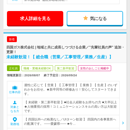
求人詳細を見る
気になる
新着
四国ガス株式会社 | 地域と共に成長しつづける企業／"先輩社員の声" 追加・
更新！
未経験歓迎！【 総合職（営業／工事管理／業務／生産）】
正社員
職種・業種未経験OK
第二新卒歓迎
女性のおしごと掲載中
情報更新日：2026/08/07
終了予定日：
2026/09/24
適性に応じて【 営業 】【 工事管理 】【 業務 】【 生産 】のいず
れかをお任せ。★新卒同等の研修あり！安心してスタートできま
仕事内容
す。
【 未経験・第二新卒歓迎 】■社会人経験をお持ちの方 ■大卒以上
★人物重視の採用！コミュニケーションスキルの高い方は大歓迎
対象と
です。
なる方
【 四国以外への転勤なし／UIターン歓迎 】 四国内の各事業所へ
の配属です。 ――愛媛県―― ■今…
勤務地