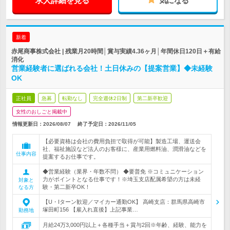
求人詳細を見る
気になる
新着
赤尾商事株式会社 | 残業月20時間│賞与実績4.36ヶ月│年間休日120日＋有給
消化
営業経験者に選ばれる会社！土日休みの【提案営業】◆未経験
OK
正社員
急募
転勤なし
完全週休2日制
第二新卒歓迎
女性のおしごと掲載中
情報更新日：2026/08/07
終了予定日：
2026/11/05
【必要資格は会社の費用負担で取得が可能】製造工場、運送会
社、福祉施設など法人のお客様に、産業用燃料油、潤滑油などを
仕事内容
提案するお仕事です。
◆営業経験（業界・年数不問） ◆要普免 ※コミュニケーション
力がポイントとなる仕事です！※埼玉支店配属希望の方は未経
対象と
験・第二新卒OK！
なる方
【U・Iターン歓迎／マイカー通勤OK】 高崎支店：群馬県高崎市
塚田町156 【雇入れ直後】上記事業…
勤務地
月給24万3,000円以上＋各種手当＋賞与2回※年齢、経験、能力を