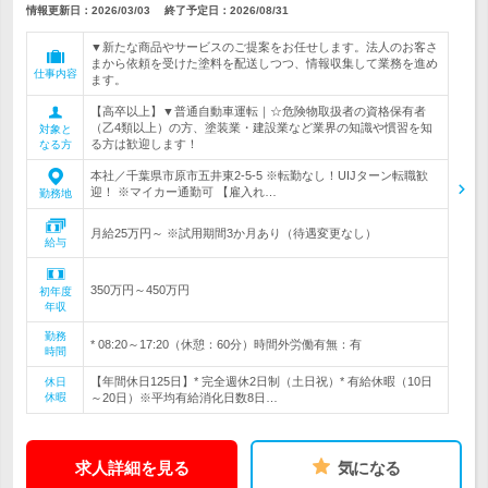
情報更新日：2026/03/03
終了予定日：
2026/08/31
▼新たな商品やサービスのご提案をお任せします。法人のお客さ
まから依頼を受けた塗料を配送しつつ、情報収集して業務を進め
仕事内容
ます。
【高卒以上】▼普通自動車運転｜☆危険物取扱者の資格保有者
（乙4類以上）の方、塗装業・建設業など業界の知識や慣習を知
対象と
る方は歓迎します！
なる方
本社／千葉県市原市五井東2-5-5 ※転勤なし！UIJターン転職歓
迎！ ※マイカー通勤可 【雇入れ…
勤務地
月給25万円～ ※試用期間3か月あり（待遇変更なし）
給与
350万円～450万円
初年度
年収
勤務
* 08:20～17:20（休憩：60分）時間外労働有無：有
時間
【年間休日125日】* 完全週休2日制（土日祝）* 有給休暇（10日
休日
休暇
～20日）※平均有給消化日数8日…
求人詳細を見る
気になる