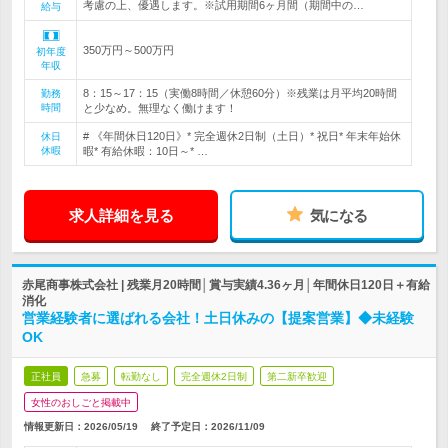
考慮の上、優遇します。※試用期間6ヶ月間（期間中の…
給与
350万円～500万円
初年度
年収
8：15～17：15（実働8時間／休憩60分）※残業は月平均20時間
勤務
時間
と少なめ。無理なく働けます！
# 《年間休日120日》* 完全週休2日制（土日）* 祝日* 年末年始休
休日
休暇
暇* 有給休暇：10日～* …
求人詳細を見る
気になる
赤尾商事株式会社 | 残業月20時間│賞与実績4.36ヶ月│年間休日120日＋有給
消化
営業経験者に選ばれる会社！土日休みの【提案営業】◆未経験
OK
正社員
急募
転勤なし
完全週休2日制
第二新卒歓迎
女性のおしごと掲載中
情報更新日：2026/05/19
終了予定日：
2026/11/09