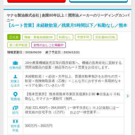
ヤナセ製油株式会社 | 創業80年以上！潤滑油メーカーのリーディングカンパ
ニー
【ルート営業】未経験歓迎／残業月5時間以下／転勤なし／熊本
正社員
職種・業種未経験OK
転勤なし
学歴不問
完全週休2日制
第二新卒歓迎
女性のおしごと掲載中
情報更新日：2026/06/30
終了予定日：
2026/12/21
JAや農業機械販売店等の既存顧客へ、機械の長寿命化に貢献する
潤滑油製品の提案・納品等のルート営業をお任せします。
仕事内容
未経験歓迎！＜必須＞大卒以上、普通自動車免許をお持ちの方＜
歓迎＞危険物取扱者（乙種）＜こんな方におすすめ＞長期的なキ
対象と
ャリアを築いていきたい方
なる方
【熊本営業所】 熊本県熊本市東区長嶺東8-2-90 ◆出張あり ※転
勤なし ※マイカー通勤可（無料…
勤務地
月給 221,400円～264,600円（一律手当含む）※上記金額には一
律支給の住宅手当（1万円） および一律営業手…
給与
300万円～350万円
初年度
年収