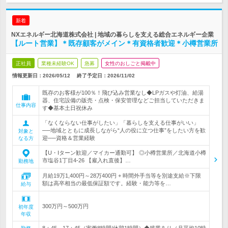
新着
NXエネルギー北海道株式会社 | 地域の暮らしを支える総合エネルギー企業
【ルート営業】＊既存顧客がメイン＊有資格者歓迎＊小樽営業所
正社員
業種未経験OK
急募
女性のおしごと掲載中
情報更新日：2026/05/12
終了予定日：
2026/11/02
既存のお客様が100％！飛び込み営業なし◆LPガスや灯油、給湯
器、住宅設備の販売・点検・保安管理などご担当していただきま
仕事内容
す◆基本土日祝休み
「なくならない仕事がしたい」「暮らしを支える仕事がいい」
──地域とともに成長しながら“人の役に立つ仕事”をしたい方を歓
対象と
迎──資格＆営業経験
なる方
【U・Iターン歓迎／マイカー通勤可】 ◎小樽営業所／北海道小樽
市塩谷1丁目4-26 【雇入れ直後】…
勤務地
月給19万1,400円～28万400円 + 時間外手当等を別途支給※下限
額は高卒相当の最低保証額です。経験・能力等を…
給与
300万円～500万円
初年度
年収