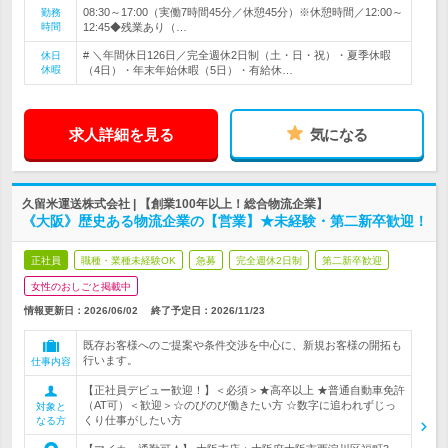
08:30～17:00（実働7時間45分／休憩45分）※休憩時間／12:00～
勤務
時間
12:45◆残業あり（…
# ＼年間休日126日／完全週休2日制（土・日・祝）・夏季休暇
休日
休暇
（4日）・年末年始休暇（5日）・有給休…
求人詳細を見る
気になる
久留米運送株式会社 | 【創業100年以上！総合物流企業】
《大阪》歴史ある物流企業の【営業】★未経験・第二新卒歓迎！
正社員
職種・業種未経験OK
急募
完全週休2日制
第二新卒歓迎
女性のおしごと掲載中
情報更新日：2026/06/02
終了予定日：
2026/11/23
既存お客様へのご提案や条件交渉を中心に、新規お客様の開拓も
行います。
仕事内容
【正社員デビュー歓迎！】＜必須＞★高卒以上 ★普通自動車免許
（AT可）＜歓迎＞☆のびのび働きたい方 ☆数字に追われずじっ
対象と
くり仕事がしたい方
なる方