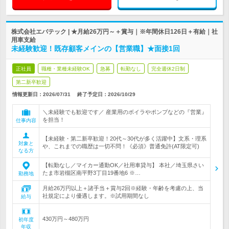
株式会社エバテック | ★月給26万円～＋賞与｜※年間休日126日＋有給｜社
用車支給
未経験歓迎！既存顧客メインの【営業職】★面接1回
正社員
職種・業種未経験OK
急募
転勤なし
完全週休2日制
第二新卒歓迎
情報更新日：2026/07/31
終了予定日：
2026/10/29
＼未経験でも歓迎です／ 産業用のボイラやポンプなどの『営業』
を担当！
仕事内容
【未経験・第二新卒歓迎！20代～30代が多く活躍中】文系・理系
対象と
や、これまでの職歴は一切不問！《必須》普通免許(AT限定可)
なる方
【転勤なし／マイカー通勤OK／社用車貸与】 本社／埼玉県さい
たま市岩槻区南平野3丁目19番地6 ※…
勤務地
月給26万円以上＋諸手当＋賞与2回※経験・年齢を考慮の上、当
社規定により優遇します。※試用期間なし
給与
430万円～480万円
初年度
年収