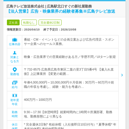
広島テレビ放送株式会社 | 広島駅北口すぐの新社屋勤務
【法人営業】広告・映像業界の経験者募集※広島テレビ放送
正社員
転勤なし
完全週休2日制
情報更新日：2026/04/10
終了予定日：
2026/10/08
番組・CM・イベントなどの企画立案および広告代理店・スポン
サー企業へのセールス業務。
仕事内容
映像・広告業界での営業経験がある方／学歴不問／UIターン歓迎
対象と
なる方
〒732-8575 広島県広島市東区二葉の里3丁目5番4号 【雇入れ直
後】上記事業所 【変更の範囲…
勤務地
年俸4,000,000円～10,000,000円※月収例：30万円～60万円※前
職の年収を考慮し、経験・能力を考慮の…
給与
400万円～1000万円
初年度
年収
9:30～17:30【休憩時間】就業時間内に1時間※所属部署、勤務
勤務
時間
地、勤務形態により異なる
* 完全週休2日制* 有給休暇（入社後即日10日付与）* 夏季休暇* 年
休日
休暇
末年始休暇* 連続休暇取得制…