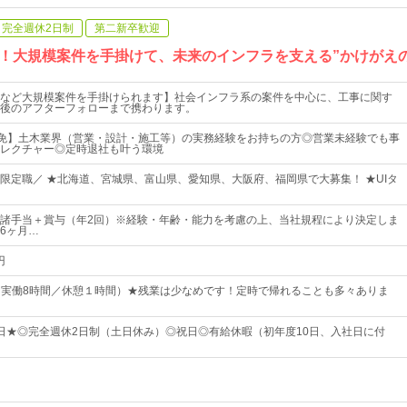
完全週休2日制
第二新卒歓迎
！大規模案件を手掛けて、未来のインフラを支える”かけがえ
など大規模案件を手掛けられます】社会インフラ系の案件を中心に、工事に関す
後のアフターフォローまで携わります。
免】土木業界（営業・設計・施工等）の実務経験をお持ちの方◎営業未経験でも事
レクチャー◎定時退社も叶う環境
限定職／ ★北海道、宮城県、富山県、愛知県、大阪府、福岡県で大募集！ ★UIタ
～＋諸手当＋賞与（年2回）※経験・年齢・能力を考慮の上、当社規程により決定しま
6ヶ月…
円
30（実働8時間／休憩１時間）★残業は少なめです！定時で帰れることも多々ありま
33日★◎完全週休2日制（土日休み）◎祝日◎有給休暇（初年度10日、入社日に付