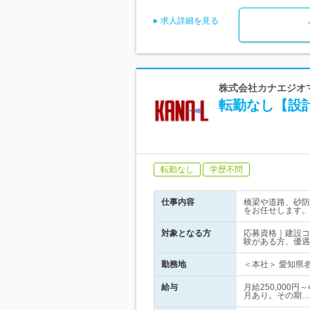
求人詳細を見る
株式会社カナエジオマ
転勤なし【設
転勤なし
学歴不問
仕事内容
橋梁や道路、砂防
をお任せします。
対象となる方
応募資格｜建設コ
験がある方、優遇
勤務地
＜本社＞ 愛知県名
給与
月給250,000
月あり。その期…