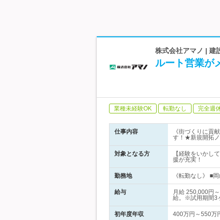
株式会社アマノ | 
ルート営業が
業種未経験OK
転勤なし
完全週
仕事内容
《街づくりに貢献
す！★新規開拓ノ
対象となる方
【経験をいかして
援が充実！
勤務地
《転勤なし》 ■
給与
月給 250,0
給。※試用期間3
初年度年収
400万円～550万