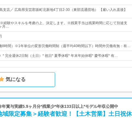
広島支店／ 広島県安芸郡坂町北新地4丁目2-30（東部流通団地） 【雇い入れ直後】
00円～※経験やスキルを考慮の上、決定します。※残業手当は残業時間に応じて別途支
ヶ月…
円
0（実働8時間）※1年単位の変形労働時間制（週平均40時間以下）時間外労働有無：有…
》* 完全週休2日制（土日）* 祝日* 夏季休暇* 年末年始休暇* 慶弔休暇* 有…
気になる
昨年賞与実績5.9ヶ月分*残業少*年休133日以上*モデル年収公開中
地域限定募集＞経験者歓迎！【土木営業】土日祝休