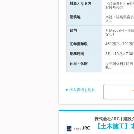
対象となる方
《必須条件》■学
お持ちの方
勤務地
本社／福島県喜多
入…
給与
月給30万円～※
なし）
初年度年収
450万円～700万
勤務時間
3月～10月／7:3
休日・休暇
＜年間休日115日
取…
求人詳細を見る
株式会社JRC | 
【土木施工】