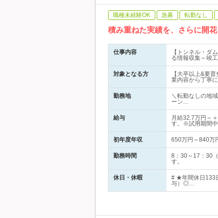
職種未経験OK
急募
転勤なし
積み重ねた実績を、さらに開花
仕事内容
【トンネル・ダム
る情報収集～竣工
対象となる方
【大卒以上&要普
業内容から丁寧に
勤務地
＼転勤なしの地域
ーン…
給与
月給32.7万円
す。※試用期間中
初年度年収
650万円～840万
勤務時間
8：30～17：
す。
休日・休暇
# ★年間休日1
与）◎…