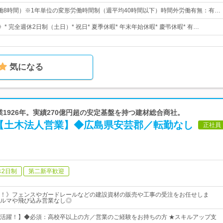
0（実働8時間）※1年単位の変形労働時間制（週平均40時間以下）時間外労働有無：有…
》* 完全週休2日制（土日）* 祝日* 夏季休暇* 年末年始休暇* 慶弔休暇* 有…
気になる
創業1926年。実績270億円超の安定基盤を持つ建材総合商社。
【土木法人営業】◆広島県安芸郡／転勤なし
正社員
休2日制
第二新卒歓迎
！》フェンスやガードレールなどの建設資材の販売や工事の受注をお任せしま
ルマや飛び込み営業なし◎
活躍！】◆必須：高校卒以上の方／営業のご経験をお持ちの方 ★スキルアップ支