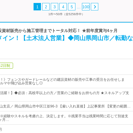
…
1
2
3
4
5
100
1件〜50件（全5256件中）
建設資材販売から施工管理までトータル対応！ ★前年度賞与4ヶ月
メイン！【土木法人営業】◆岡山県岡山市／転勤な
休2日制
！》フェンスやガードレールなどの建設資材の販売や工事の受注をお任せしま
ルマや飛び込み営業なし◎
活躍！】◆必須：高校卒以上の方／営業のご経験をお持ちの方 ★スキルアップ支
岡山支店／ 岡山県岡山市中区江並96-3 【雇い入れ直後】上記事業所 【変更の範囲…
00円～※経験やスキルを考慮の上、決定します。※残業手当は残業時間に応じて別途支
ヶ月…
円