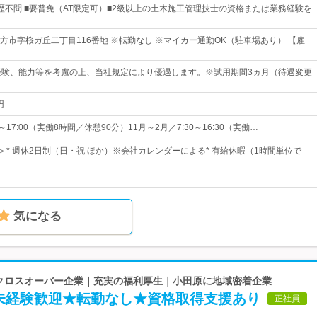
歴不問 ■要普免（AT限定可）■2級以上の土木施工管理技士の資格または業務経験を
方市字桜ガ丘二丁目116番地 ※転勤なし ※マイカー通勤OK（駐車場あり） 【雇
経験、能力等を考慮の上、当社規定により優遇します。※試用期間3ヵ月（待遇変更
円
0～17:00（実働8時間／休憩90分）11月～2月／7:30～16:30（実働…
＞* 週休2日制（日・祝 ほか）※会社カレンダーによる* 有給休暇（1時間単位で
気になる
建設クロスオーバー企業｜充実の福利厚生｜小田原に地域密着企業
未経験歓迎★転勤なし★資格取得支援あり
正社員