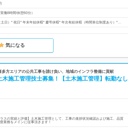
円
（実働8時間/休憩60分）
（土日）* 祝日* 年末年始休暇* 慶弔休暇* 年次有給休暇（時間単位制度あり）*…
気になる
| 喜多方エリアの公共工事を請け負い、地域のインフラ整備に貢献
土木施工管理技士募集！【土木施工管理】転勤なし
ラスの実績と評価】土木施工管理として、工事の進捗状況確認および施工、品質
督業務をメインに従事頂きます！