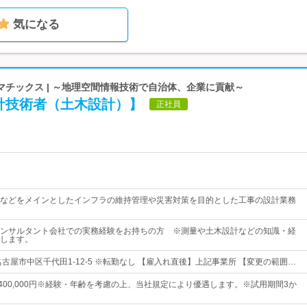
気になる
チックス | ～地理空間情報技術で自治体、企業に貢献～
計技術者（土木設計）】
正社員
などをメインとしたインフラの維持管理や災害対策を目的とした工事の設計業務
ンサルタント会社での実務経験をお持ちの方 ※測量や土木設計などの知識・経
します。
古屋市中区千代田1-12-5 ※転勤なし 【雇入れ直後】上記事業所 【変更の範囲…
円～400,000円※経験・年齢を考慮の上、当社規定により優遇します。※試用期間3か