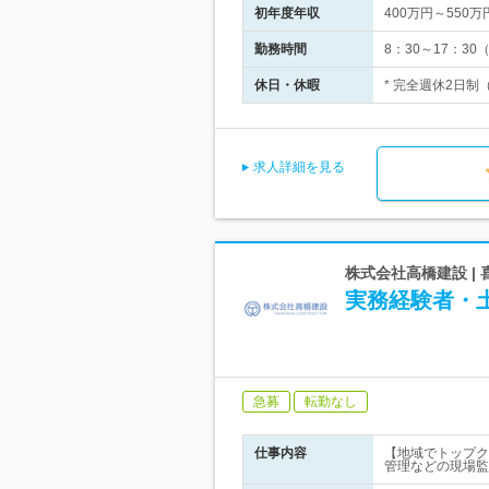
初年度年収
400万円～550万
勤務時間
8：30～17：30
休日・休暇
* 完全週休2日制
求人詳細を見る
株式会社高橋建設 
実務経験者・
急募
転勤なし
仕事内容
【地域でトップク
管理などの現場監