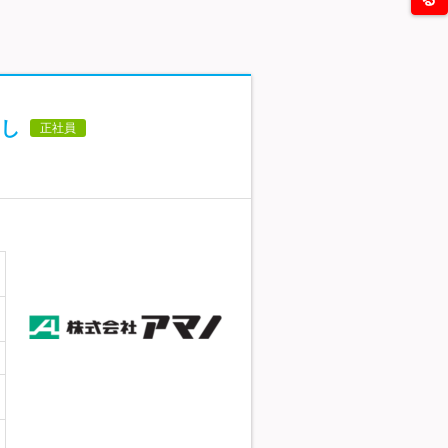
し
正社員