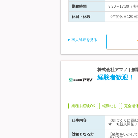
勤務時間
8:30～17:3
休日・休暇
《年間休日120日
求人詳細を見る
株式会社アマノ | 
経験者歓迎！
業種未経験OK
転勤なし
完全週
仕事内容
《街づくりに貢献
す！★新規開拓ノ
対象となる方
【経験をいかして