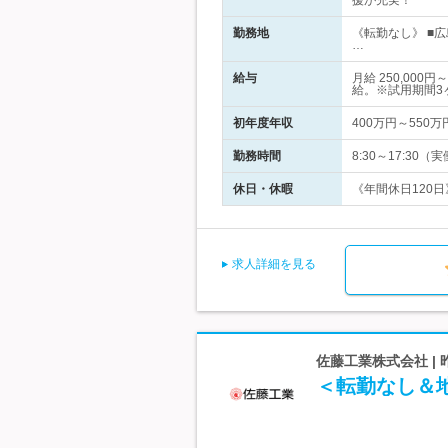
援が充実！
勤務地
《転勤なし》 ■
…
給与
月給 250,0
給。※試用期間3
初年度年収
400万円～550万
勤務時間
8:30～17:3
休日・休暇
《年間休日120日
求人詳細を見る
佐藤工業株式会社 | 
＜転勤なし＆