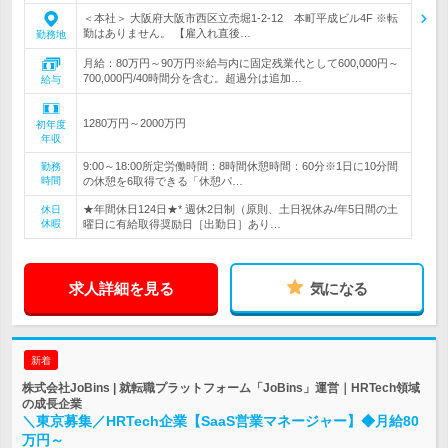
＜本社＞ 大阪府大阪市西区立売堀1-2-12 本町平成ビル4F ※転
勤はありません。 【雇入れ直後…
勤務地
月給：80万円～90万円※給与内に固定残業代として600,000円～
700,000円/40時間分を含む。超過分は追加…
給与
1280万円～2000万円
初年度
年収
9:00～18:00所定労働時間：8時間休憩時間：60分※1日に10分間
勤務
時間
の休憩を6取得できる「休憩パ…
★年間休日124日★* 週休2日制（原則、土日祝休み/年5日間の土
休日
休暇
曜日に有給取得奨励日［出勤日］あり…
求人詳細を見る
気になる
新着
株式会社JoBins | 就転職プラットフォーム「JoBins」運営｜HRTech領域
の成長企業
＼東京募集／HRTech企業【SaaS営業マネージャー】◆月給80
万円～