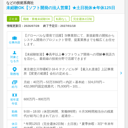
などの技術系商社
未経験OK【ソフト開発の法人営業】★土日祝休★年休125日
正社員
職種・業種未経験OK
転勤なし
完全週休2日制
情報更新日：2026/07/28
終了予定日：
2027/01/18
【グローバルな環境で活躍】SI事業部にて、新規顧客の開拓から
システム開発のプロジェクト管理、提案業務までを幅広くお任せ
仕事内容
します。
【未経験歓迎】◆高卒以上◆ソフトウェア開発への理解◆英語力
対象と
を活かし、最前線の技術分野で活躍できます
なる方
東京都立川市曙町2-16-6 テクノビル3F 【雇入れ直後】上記事業
所 【変更の範囲】会社の定める…
勤務地
月給：40万円～53万3360円＜内訳＞基本給：324,070円～
432,080円固定残業代：75,930円～101…
給与
600万円～800万円
初年度
年収
9:00～18:00（休憩1時間、実働8時間）※月30時間相当分の残業
勤務
時間
代が給与に含まれており、超過分…
* 年間125日（完全週休2日制：土日祝）* 夏季休暇：3日* 年末年
休日
休暇