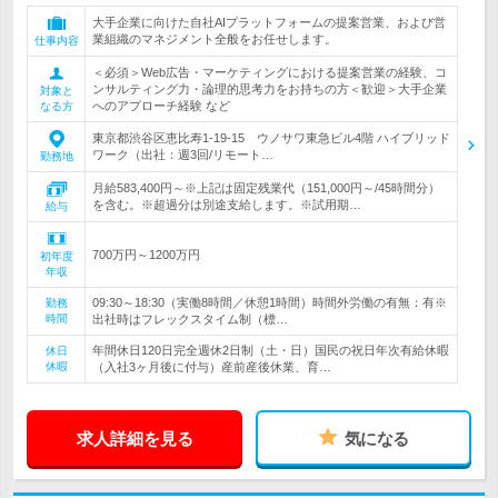
大手企業に向けた自社AIプラットフォームの提案営業、および営
業組織のマネジメント全般をお任せします。
仕事内容
＜必須＞Web広告・マーケティングにおける提案営業の経験、コ
ンサルティング力・論理的思考力をお持ちの方＜歓迎＞大手企業
対象と
へのアプローチ経験 など
なる方
東京都渋谷区恵比寿1-19-15 ウノサワ東急ビル4階 ハイブリッド
ワーク（出社：週3回/リモート…
勤務地
月給583,400円～※上記は固定残業代（151,000円～/45時間分）
を含む。※超過分は別途支給します。※試用期…
給与
700万円～1200万円
初年度
年収
09:30～18:30（実働8時間／休憩1時間）時間外労働の有無：有※
勤務
時間
出社時はフレックスタイム制（標…
年間休日120日完全週休2日制（土・日）国民の祝日年次有給休暇
休日
休暇
（入社3ヶ月後に付与）産前産後休業、育…
求人詳細を見る
気になる