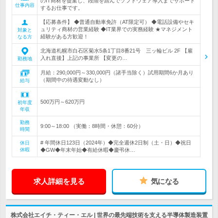
のIT商材を提案し、段階を踏んでソフトウェア導入までサポート
仕事内容
するお仕事です。
【応募条件】 ◆普通自動車免許（AT限定可） ◆電話設備やセキ
ュリティ商材の営業経験 ◆IT業界での実務経験 ★マネジメント
対象と
経験がある方歓迎！
なる方
北海道札幌市白石区菊水5条1丁目8番21号 三ッ輪ビル 2F 【雇
入れ直後】上記の事業所 【変更の…
勤務地
月給：290,000円～330,000円（諸手当除く）試用期間6か月あり
（期間中の待遇変動なし）
給与
500万円～620万円
初年度
年収
勤務
9:00～18:00 （実働：8時間・休憩：60分）
時間
# 年間休日123日（2024年）◆完全週休2日制（土・日）◆祝日
休日
休暇
◆GW◆年末年始◆有給休暇◆慶弔休…
求人詳細を見る
気になる
株式会社エイチ・ティー・エル | 世界の最先端技術を支える半導体製造装置