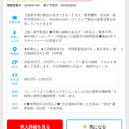
情報更新日：2026/07/30
終了予定日：
2026/08/20
【成長市場の製品を担当できる！】法人・教育機関・自治体・販
売代理店向けに、Wondershareソフトウェア製品の提案営業を担
仕事内容
当していただきます
【第二新卒歓迎】◆営業の経験がある方（1年以上／業界不問）
★年4回インセンティブ支給あり◎残業月10時間程度◆最短1年で
対象と
マネージャーへの昇格も可
なる方
★転勤なし ★三田駅徒歩1分・JR田町駅徒歩5分 ＜東京本社＞ 東
京都港区芝4-1-28 PMO田…
勤務地
月給30万円～70万円＋インセンティブ＋賞与※経験・スキルを考
慮して決定します。※試用期間6カ月あり。期間中はインセ…
給与
500万円～1200万円
初年度
年収
フレックスタイム制※コアタイム／なし※1日の標準労働時間／8
勤務
時間
時間※標準労働時間帯／9:30～18:3…
# ◆年間休日125日以上◆* 完全週休2日制（土日休み）* 祝日* 夏
休日
休暇
季休暇（3日間）* 年末年始…
求人詳細を見る
気になる