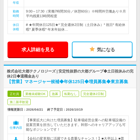
年収
9:00～17:30（実働7時間30分／休憩60分）※時間外労働あり※月
勤務
時間
平均残業13時間程度
# ★年間休日125日★* 完全週休2日制（土日休み）* 祝日* 有給休
休日
休暇
暇* 夏季休暇* 年末年始休…
求人詳細を見る
気になる
株式会社大都テクノロジーズ | 安定性抜群の大都グループ◆土日祝休みの完
休2日◆退職金あり
【営業】マネージャー候補◆年休125日◆増員募集◆東京募集
正社員
業種未経験OK
急募
転勤なし
完全週休2日制
第二新卒歓迎
情報更新日：2026/04/21
終了予定日：
2026/10/19
【事業拡大に向けた増員募集】駐車場経営企業への駐車場設備の
提案営業を担当していただきます。幹部へのキャリアアップも可
仕事内容
能なポジションです！
【会社の変革期に活躍できる貴重なチャンス！】■大卒以上 ■普