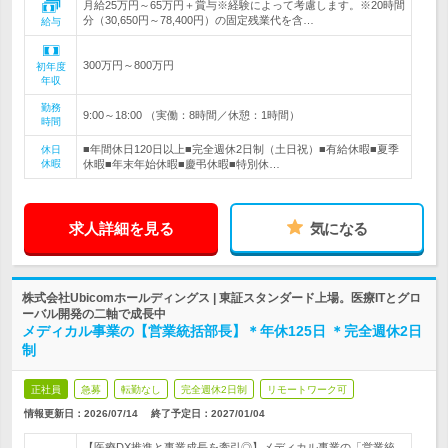
月給25万円～65万円＋賞与※経験によって考慮します。※20時間
分（30,650円～78,400円）の固定残業代を含…
給与
300万円～800万円
初年度
年収
勤務
9:00～18:00 （実働：8時間／休憩：1時間）
時間
■年間休日120日以上■完全週休2日制（土日祝）■有給休暇■夏季
休日
休暇
休暇■年末年始休暇■慶弔休暇■特別休…
求人詳細を見る
気になる
株式会社Ubicomホールディングス | 東証スタンダード上場。医療ITとグロ
ーバル開発の二軸で成長中
メディカル事業の【営業統括部長】＊年休125日 ＊完全週休2日
制
正社員
急募
転勤なし
完全週休2日制
リモートワーク可
情報更新日：2026/07/14
終了予定日：
2027/01/04
【医療DX推進と事業成長を牽引◎】メディカル事業の「営業統