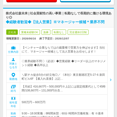
株式会社森未来 | 社会貢献性の高い事業｜転勤なしで長期的に働ける環境あ
り◎
◆経験者歓迎◆【法人営業】※マネージャー候補＊業界不問
正社員
業種未経験OK
急募
転勤なし
完全週休2日制
情報更新日：2026/06/16
終了予定日：
2026/12/07
【ベンチャー企業ならではの裁量権で営業力を伸ばせます】当社
にて、マネージャー候補として法人営業をお任せします！
仕事内容
◇業界経験不問◇《必須》◆営業経験 ◆リーダー以上のマネジメ
対象と
ント経験 ◆高卒以上
なる方
＼駅チカ徒歩5分の好立地◎／ 《本社》東京都港区芝5-27-6 泉田
町ビル6F 【雇入れ直後】上記…
勤務地
【月給】416,667円～500,000円※上記には固定残業代として45時
間/108,667円～131,000円分含…
給与
500万円～600万円
初年度
年収
9:00～18:00実働：8時間休憩：60分 時間外労働有無：有 ※基本
勤務