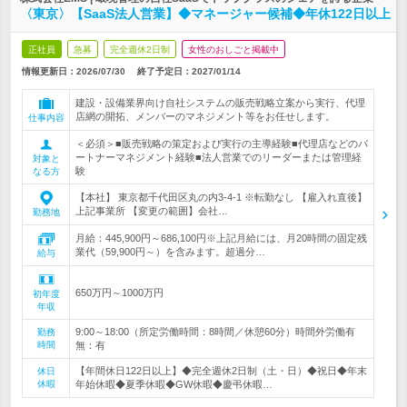
〈東京〉【SaaS法人営業】◆マネージャー候補◆年休122日以上
正社員
急募
完全週休2日制
女性のおしごと掲載中
情報更新日：2026/07/30
終了予定日：
2027/01/14
建設・設備業界向け自社システムの販売戦略立案から実行、代理
店網の開拓、メンバーのマネジメント等をお任せします。
仕事内容
＜必須＞■販売戦略の策定および実行の主導経験■代理店などのパ
ートナーマネジメント経験■法人営業でのリーダーまたは管理経
対象と
験
なる方
【本社】 東京都千代田区丸の内3-4-1 ※転勤なし 【雇入れ直後】
上記事業所 【変更の範囲】会社…
勤務地
月給：445,900円～686,100円※上記月給には、月20時間の固定残
業代（59,900円～）を含みます。超過分…
給与
650万円～1000万円
初年度
年収
9:00～18:00（所定労働時間：8時間／休憩60分）時間外労働有
勤務
時間
無：有
【年間休日122日以上】◆完全週休2日制（土・日）◆祝日◆年末
休日
休暇
年始休暇◆夏季休暇◆GW休暇◆慶弔休暇…