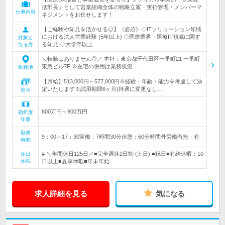
括部長」として営業組織全体の戦略立案・実行管理・メンバーマ
仕事内容
ネジメントをお任せします！
【ご経験や知見を活かせる◎】《必須》◇ITソリューション領域
における法人営業経験 (5年以上) ◇医療業界・医療IT領域に関す
対象と
る知見 ◇大学卒以上
なる方
＼転勤はありません◎／ 本社：東京都千代田区一番町21 一番町
東急ビル7F ※在宅の併用は業務状況…
勤務地
【月給】513,000円～577,000円※経験・年齢・能力を考慮して決
定いたします※試用期間6ヶ月(待遇に変更なし…
給与
800万円～900万円
初年度
年収
勤務
9：00～17：30実働：7時間30分休憩：60分時間外労働有無：有
時間
# ＼年間休日125日／■完全週休2日制 (土日) ■祝日■有給休暇：10
休日
休暇
日以上■夏季休暇■年末年始…
求人詳細を見る
気になる