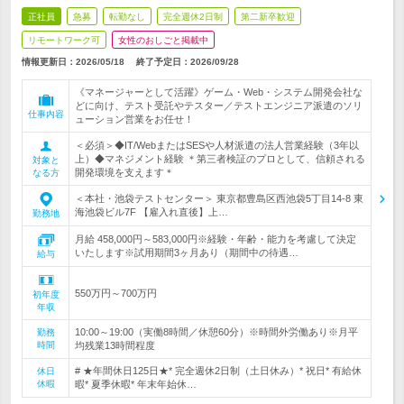
正社員
急募
転勤なし
完全週休2日制
第二新卒歓迎
リモートワーク可
女性のおしごと掲載中
情報更新日：2026/05/18
終了予定日：
2026/09/28
《マネージャーとして活躍》ゲーム・Web・システム開発会社な
どに向け、テスト受託やテスター／テストエンジニア派遣のソリ
仕事内容
ューション営業をお任せ！
＜必須＞◆IT/WebまたはSESや人材派遣の法人営業経験（3年以
上）◆マネジメント経験 ＊第三者検証のプロとして、信頼される
対象と
開発環境を支えます＊
なる方
＜本社・池袋テストセンター＞ 東京都豊島区西池袋5丁目14-8 東
海池袋ビル7F 【雇入れ直後】上…
勤務地
月給 458,000円～583,000円※経験・年齢・能力を考慮して決定
いたします※試用期間3ヶ月あり（期間中の待遇…
給与
550万円～700万円
初年度
年収
10:00～19:00（実働8時間／休憩60分）※時間外労働あり※月平
勤務
時間
均残業13時間程度
# ★年間休日125日★* 完全週休2日制（土日休み）* 祝日* 有給休
休日
休暇
暇* 夏季休暇* 年末年始休…