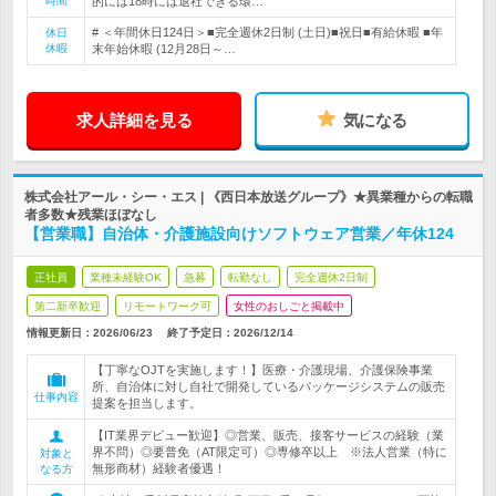
時間
的には18時には退社できる環…
# ＜年間休日124日＞■完全週休2日制 (土日)■祝日■有給休暇 ■年
休日
休暇
末年始休暇 (12月28日～…
求人詳細を見る
気になる
株式会社アール・シー・エス | 《西日本放送グループ》★異業種からの転職
者多数★残業ほぼなし
【営業職】自治体・介護施設向けソフトウェア営業／年休124
正社員
業種未経験OK
急募
転勤なし
完全週休2日制
第二新卒歓迎
リモートワーク可
女性のおしごと掲載中
情報更新日：2026/06/23
終了予定日：
2026/12/14
【丁寧なOJTを実施します！】医療・介護現場、介護保険事業
所、自治体に対し自社で開発しているパッケージシステムの販売
仕事内容
提案を担当します。
【IT業界デビュー歓迎】◎営業、販売、接客サービスの経験（業
界不問）◎要普免（AT限定可）◎専修卒以上 ※法人営業（特に
対象と
無形商材）経験者優遇！
なる方