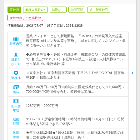
正社員
業種未経験OK
転勤なし
学歴不問
第二新卒歓迎
女性のおしごと掲載中
情報更新日：2026/07/07
終了予定日：
2026/12/28
営業プレイヤーとして新規開拓、「JoBins」の新規導入の提案、
既存顧客向けコンサル等を実施し、成果に応じてマネジメント業
仕事内容
務に着手いただきます。
◆経験者募集◆＜必須＞前課金型（掲載課金型）の媒体営業組織
で5名以上のマネジメント経験1年以上 ＜歓迎＞人材業界やコン
対象と
サル業界での業務経験 等
なる方
＜東京支社＞ 東京都新宿区新宿1丁目23-1 THE PORTAL 新宿御
苑10F ※転勤はありま…
勤務地
月給：80万円～90万円※給与内に固定残業代として600,000円～
700,000円/40時間分を含む。超過分は追加…
給与
1280万円～2000万円
初年度
年収
9:00～18:00所定労働時間：8時間休憩時間：60分※1日に10分間
勤務
時間
の休憩を6取得できる「休憩パ…
★年間休日124日★* 週休2日制（原則、土日祝休み/年5日間の土
休日
休暇
曜日に有給取得奨励日［出勤日］あり…