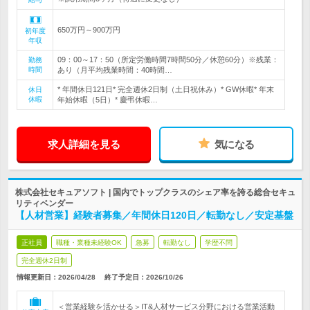
650万円～900万円
初年度
年収
09：00～17：50（所定労働時間7時間50分／休憩60分）※残業：
勤務
時間
あり（月平均残業時間：40時間…
* 年間休日121日* 完全週休2日制（土日祝休み）* GW休暇* 年末
休日
休暇
年始休暇（5日）* 慶弔休暇…
求人詳細を見る
気になる
株式会社セキュアソフト | 国内でトップクラスのシェア率を誇る総合セキュ
リティベンダー
【人材営業】経験者募集／年間休日120日／転勤なし／安定基盤
正社員
職種・業種未経験OK
急募
転勤なし
学歴不問
完全週休2日制
情報更新日：2026/04/28
終了予定日：
2026/10/26
＜営業経験を活かせる＞IT&人材サービス分野における営業活動