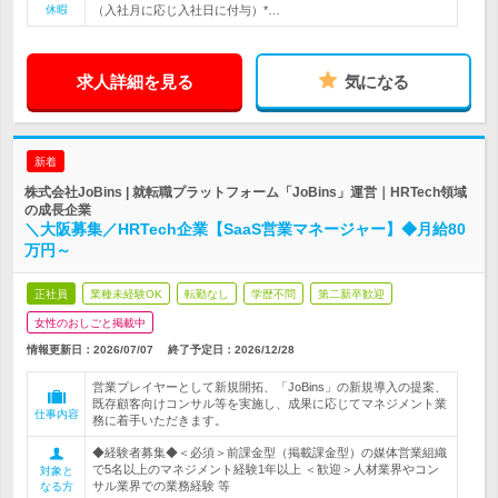
休暇
（入社月に応じ入社日に付与）*…
求人詳細を見る
気になる
新着
株式会社JoBins | 就転職プラットフォーム「JoBins」運営｜HRTech領域
の成長企業
＼大阪募集／HRTech企業【SaaS営業マネージャー】◆月給80
万円～
正社員
業種未経験OK
転勤なし
学歴不問
第二新卒歓迎
女性のおしごと掲載中
情報更新日：2026/07/07
終了予定日：
2026/12/28
営業プレイヤーとして新規開拓、「JoBins」の新規導入の提案、
既存顧客向けコンサル等を実施し、成果に応じてマネジメント業
仕事内容
務に着手いただきます。
◆経験者募集◆＜必須＞前課金型（掲載課金型）の媒体営業組織
で5名以上のマネジメント経験1年以上 ＜歓迎＞人材業界やコン
対象と
サル業界での業務経験 等
なる方