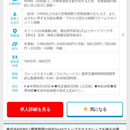
HEMS「Energy-1」の事業成長を最大化するため、営業組織の統
仕事内容
括と売上拡大に貢献！
〈必須〉◎5年以上の法人営業経験◎営業組織の立ち上げ、また
はそれに準ずる仕組み構築・プロセス設計の経験◎チームマネジ
対象と
メント経験
なる方
オフィス(日本橋横山町、横須賀市秋谷)又はリモートワーク可
【本社】 住所：神奈川県横須賀市秋谷4…
勤務地
年俸制：7,000,000円～9,000,000円※月額：583,333円～750,000
円（12分割）※経験・年齢…
給与
700万円～900万円
初年度
年収
フレックスタイム制（フルフレックス）標準労働時間8時間標準
勤務
時間
的な勤務時間／9:00～18:00休憩時間…
# ★年間休日120日★◆完全週休2日制（土日祝）◆有給休暇◆夏
休日
休暇
季休暇◆年末年始休暇※形式上定めてい…
求人詳細を見る
気になる
株式会社EMS | 環境管理の自社SaaSでトップクラスのシェアを誇る企業