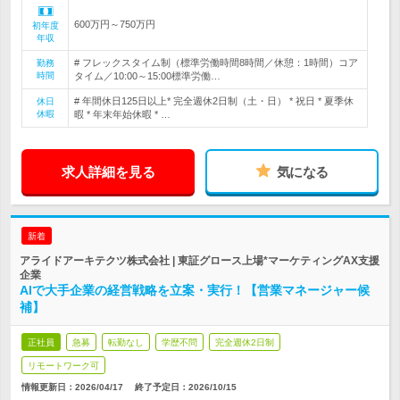
600万円～750万円
初年度
年収
# フレックスタイム制（標準労働時間8時間／休憩：1時間）コア
勤務
時間
タイム／10:00～15:00標準労働…
# 年間休日125日以上* 完全週休2日制（土・日） * 祝日 * 夏季休
休日
休暇
暇 * 年末年始休暇 * …
求人詳細を見る
気になる
新着
アライドアーキテクツ株式会社 | 東証グロース上場*マーケティングAX支援
企業
AIで大手企業の経営戦略を立案・実行！【営業マネージャー候
補】
正社員
急募
転勤なし
学歴不問
完全週休2日制
リモートワーク可
情報更新日：2026/04/17
終了予定日：
2026/10/15