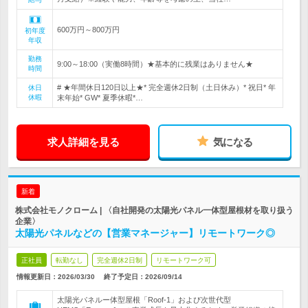
600万円～800万円
初年度
年収
勤務
9:00～18:00（実働8時間）★基本的に残業はありません★
時間
# ★年間休日120日以上★* 完全週休2日制（土日休み）* 祝日* 年
休日
休暇
末年始* GW* 夏季休暇*…
求人詳細を見る
気になる
新着
株式会社モノクローム | 〈自社開発の太陽光パネル一体型屋根材を取り扱う
企業〉
太陽光パネルなどの【営業マネージャー】リモートワーク◎
正社員
転勤なし
完全週休2日制
リモートワーク可
情報更新日：2026/03/30
終了予定日：
2026/09/14
太陽光パネルー体型屋根「Roof-1」および次世代型