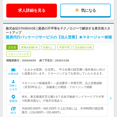
求人詳細を見る
気になる
株式会社STANDAGE | 貿易の不平等をテクノロジーで解決する東京発スタ
ートアップ
貿易代行パッケージサービスの【法人営業】★マネージャー候補
正社員
業種未経験OK
転勤なし
学歴不問
完全週休2日制
リモートワーク可
情報更新日：2026/06/05
終了予定日：
2026/11/26
「おまかせ貿易」を活用し、中小企業の経営層へ海外進出に向け
た提案を行います。クロージングまでを担当していただきます。
仕事内容
マネージャー候補採用！＜必須要件＞学歴不問、法人営業経験
対象と
（目安5年以上）、決裁者との商談・クロージング経験
なる方
本社：東京都港区芝公園1-6-7 住友不動産ランドマークプラザ3F
※転勤当面なし ※地方出張あり…
勤務地
月給500,000円～583,333円 ※上記月給には、月40時間の固定残
業代（119,000円～130,400円）…
給与