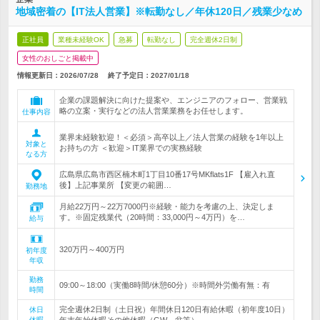
地域密着の【IT法人営業】※転勤なし／年休120日／残業少なめ
正社員
業種未経験OK
急募
転勤なし
完全週休2日制
女性のおしごと掲載中
情報更新日：2026/07/28
終了予定日：
2027/01/18
企業の課題解決に向けた提案や、エンジニアのフォロー、営業戦
略の立案・実行などの法人営業業務をお任せします。
仕事内容
業界未経験歓迎！＜必須＞高卒以上／法人営業の経験を1年以上
対象と
お持ちの方 ＜歓迎＞IT業界での実務経験
なる方
広島県広島市西区楠木町1丁目10番17号MKflats1F 【雇入れ直
後】上記事業所 【変更の範囲…
勤務地
月給22万円～22万7000円※経験・能力を考慮の上、決定しま
す。※固定残業代（20時間：33,000円～4万円）を…
給与
320万円～400万円
初年度
年収
勤務
09:00～18:00（実働8時間/休憩60分）※時間外労働有無：有
時間
完全週休2日制（土日祝）年間休日120日有給休暇（初年度10日）
休日
休暇