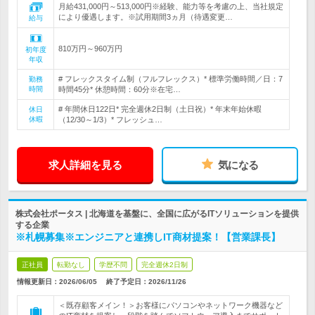
月給431,000円～513,000円※経験、能力等を考慮の上、当社規定
により優遇します。※試用期間3ヵ月（待遇変更…
給与
810万円～960万円
初年度
年収
# フレックスタイム制（フルフレックス）* 標準労働時間／日：7
勤務
時間
時間45分* 休憩時間：60分※在宅…
# 年間休日122日* 完全週休2日制（土日祝）* 年末年始休暇
休日
休暇
（12/30～1/3）* フレッシュ…
求人詳細を見る
気になる
株式会社ポータス | 北海道を基盤に、全国に広がるITソリューションを提供
する企業
※札幌募集※エンジニアと連携しIT商材提案！【営業課長】
正社員
転勤なし
学歴不問
完全週休2日制
情報更新日：2026/06/05
終了予定日：
2026/11/26
＜既存顧客メイン！＞お客様にパソコンやネットワーク機器など