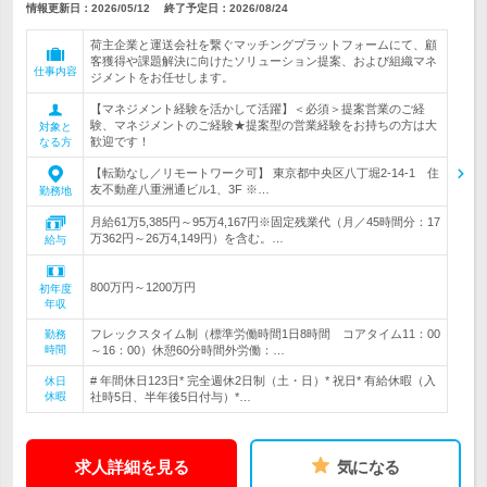
情報更新日：2026/05/12
終了予定日：
2026/08/24
荷主企業と運送会社を繋ぐマッチングプラットフォームにて、顧
客獲得や課題解決に向けたソリューション提案、および組織マネ
仕事内容
ジメントをお任せします。
【マネジメント経験を活かして活躍】＜必須＞提案営業のご経
験、マネジメントのご経験★提案型の営業経験をお持ちの方は大
対象と
歓迎です！
なる方
【転勤なし／リモートワーク可】 東京都中央区八丁堀2-14-1 住
友不動産八重洲通ビル1、3F ※…
勤務地
月給61万5,385円～95万4,167円※固定残業代（月／45時間分：17
万362円～26万4,149円）を含む。…
給与
800万円～1200万円
初年度
年収
フレックスタイム制（標準労働時間1日8時間 コアタイム11：00
勤務
時間
～16：00）休憩60分時間外労働：…
# 年間休日123日* 完全週休2日制（土・日）* 祝日* 有給休暇（入
休日
休暇
社時5日、半年後5日付与）*…
求人詳細を見る
気になる