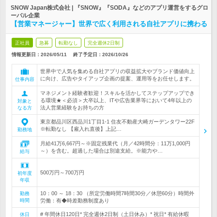
SNOW Japan株式会社 | 『SNOW』『SODA』などのアプリ運営をするグロ
ーバル企業
【営業マネージャー】世界で広く利用される自社アプリに携わる
正社員
急募
転勤なし
完全週休2日制
情報更新日：2026/05/11
終了予定日：
2026/10/26
世界中で人気を集める自社アプリの収益拡大やブランド価値向上
に向け、広告やタイアップ企画の提案、運用等をお任せします。
仕事内容
マネジメント経験者歓迎！スキルを活かしてステップアップでき
る環境★＜必須＞大卒以上、ITや広告業界等において4年以上の
対象と
法人営業経験をお持ちの方
なる方
東京都品川区西品川1丁目1-1 住友不動産大崎ガーデンタワー22F
※転勤なし 【雇入れ直後】上記…
勤務地
月給41万6,667円～※固定残業代（月／42時間分：11万1,000円
～）を含む。超過した場合は別途支給。※能力や…
給与
500万円～700万円
初年度
年収
10：00 ～ 18：30 （所定労働時間7時間30分／休憩60分）時間外
勤務
時間
労働：有◆時差勤務制度あり
# 年間休日120日* 完全週休2日制（土日休み）* 祝日* 有給休暇
休日