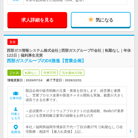
年末年始休暇その他休暇（GW、盆等）
求人詳細を見る
気になる
新着
西部ガス情報システム株式会社 | 西部ガスグループIT会社｜転勤なし｜年休
122日｜福利厚生充実
西部ガスグループのDX推進【営業企画】
正社員
転勤なし
学歴不問
完全週休2日制
情報更新日：2026/07/14
終了予定日：
2026/12/31
製品企画や販売戦略の立案・推進を担当します。経営層と連携
し、営業プロセス改善や新規チャネル開拓も実施。裁量が大きく
仕事内容
成長できる仕事です。
＜必須要件＞ソフトウェアプロダクトの企画経験、BtoBのIT業界
対象と
における営業戦略立案等の経験をお持ちの方
なる方
本社／福岡県福岡市博多区千代一丁目15番27号 ◎転勤なし ◎在
宅勤務：相談可 【雇入れ直後】上記…
勤務地