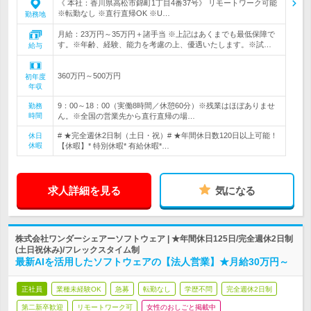
《 本社：香川県高松市錦町1丁目4番37号》 リモートワーク可能
※転勤なし ※直行直帰OK ※U…
勤務地
月給：23万円～35万円＋諸手当 ※上記はあくまでも最低保障で
す。※年齢、経験、能力を考慮の上、優遇いたします。※試…
給与
360万円～500万円
初年度
年収
9：00～18：00（実働8時間／休憩60分）※残業はほぼありませ
勤務
時間
ん。※全国の営業先から直行直帰の場…
# ★完全週休2日制（土日・祝）# ★年間休日数120日以上可能！
休日
休暇
【休暇】* 特別休暇* 有給休暇*…
求人詳細を見る
気になる
株式会社ワンダーシェアーソフトウェア | ★年間休日125日/完全週休2日制
(土日祝休み)/フレックスタイム制
最新AIを活用したソフトウェアの【法人営業】★月給30万円～
正社員
業種未経験OK
急募
転勤なし
学歴不問
完全週休2日制
第二新卒歓迎
リモートワーク可
女性のおしごと掲載中