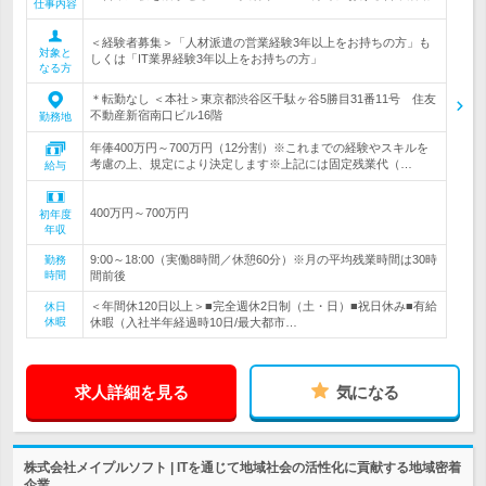
仕事内容
＜経験者募集＞「人材派遣の営業経験3年以上をお持ちの方」も
対象と
しくは「IT業界経験3年以上をお持ちの方」
なる方
＊転勤なし ＜本社＞東京都渋谷区千駄ヶ谷5勝目31番11号 住友
不動産新宿南口ビル16階
勤務地
年俸400万円～700万円（12分割）※これまでの経験やスキルを
考慮の上、規定により決定します※上記には固定残業代（…
給与
400万円～700万円
初年度
年収
9:00～18:00（実働8時間／休憩60分）※月の平均残業時間は30時
勤務
時間
間前後
＜年間休120日以上＞■完全週休2日制（土・日）■祝日休み■有給
休日
休暇
休暇（入社半年経過時10日/最大都市…
求人詳細を見る
気になる
株式会社メイプルソフト | ITを通じて地域社会の活性化に貢献する地域密着
企業