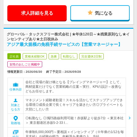
求人詳細を見る
気になる
グローバル・タックスフリー株式会社 | ★年休120日～★残業原則なし★イ
ンセンティブあり★土日祝休み
アジア最大規模の免税手続サービスの【営業マネージャー】
正社員
業種未経験OK
急募
転勤なし
完全週休2日制
女性のおしごと掲載中
情報更新日：2026/06/30
終了予定日：
2026/09/28
会社と現場の架け橋となる【プレイングマネージャー】として、
商材提案だけでなく営業戦略の立案～実行、KPIの設計～改善な
仕事内容
どもお任せします。
マネジメント経験者歓迎！スキルを活かしてステップアップでき
る環境◎成長企業で長くキャリアを築きたい方◎プライベートも
対象と
大切にしたい方
なる方
◎転勤なし ◎3駅5路線利用可能！赤坂駅より徒歩7分 ＜東京本社
＞ 東京都港区赤坂5-2-33 I…
勤務地
年俸制6,000,000円～要相談＋インセンティブ（※年俸の1/12を毎
月支給）※経験や能力、年齢等を考慮の上、当社…
給与