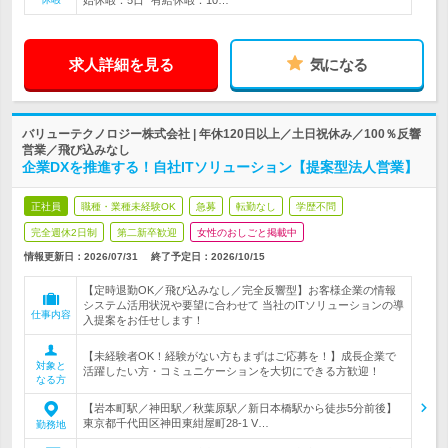
始休暇：5日* 有給休暇：10…
求人詳細を見る
気になる
バリューテクノロジー株式会社 | 年休120日以上／土日祝休み／100％反響
営業／飛び込みなし
企業DXを推進する！自社ITソリューション【提案型法人営業】
正社員
職種・業種未経験OK
急募
転勤なし
学歴不問
完全週休2日制
第二新卒歓迎
女性のおしごと掲載中
情報更新日：2026/07/31
終了予定日：
2026/10/15
【定時退勤OK／飛び込みなし／完全反響型】お客様企業の情報
システム活用状況や要望に合わせて 当社のITソリューションの導
仕事内容
入提案をお任せします！
【未経験者OK！経験がない方もまずはご応募を！】成長企業で
対象と
活躍したい方・コミュニケーションを大切にできる方歓迎！
なる方
【岩本町駅／神田駅／秋葉原駅／新日本橋駅から徒歩5分前後】
東京都千代田区神田東紺屋町28-1 V…
勤務地