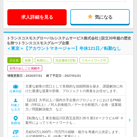
求人詳細を見る
気になる
トランスコスモスグローバルシステムサービス株式会社 | 設立30年超の歴史
を持つトランスコスモスグループ企業
＜東京＞【アカウントマネージャー】年休121日／転勤なし
正社員
急募
転勤なし
完全週休2日制
リモートワーク可
女性のおしごと掲載中
情報更新日：2026/07/31
終了予定日：
2027/01/21
主要な顧客の窓口として長期的な信頼関係を築き、課題解決に向
けた最適な提案や折衝、プロジェクトの推進をお任せします。
仕事内容
【必須】大卒以上／国内大手企業のプロジェクトにおけるPM経
験（5年以上）／対人折衝能力／データ分析能力／企画・提案能
対象と
力／問題解決能力 など
なる方
【転勤なし】東京都品川区西五反田2-28-5 第2オークラビル6F ※
案件によってリモートワークも…
勤務地
月給54万1,000円～75万円※経験・能力を考慮の上決定します。
※試用期間3ヶ月（待遇に変更なし）
給与