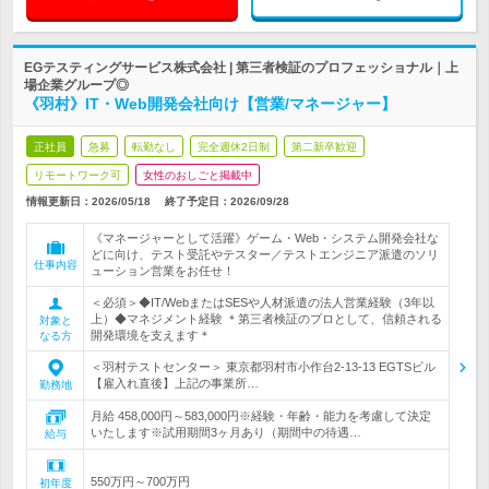
EGテスティングサービス株式会社 | 第三者検証のプロフェッショナル｜上
場企業グループ◎
《羽村》IT・Web開発会社向け【営業/マネージャー】
正社員
急募
転勤なし
完全週休2日制
第二新卒歓迎
リモートワーク可
女性のおしごと掲載中
情報更新日：2026/05/18
終了予定日：
2026/09/28
《マネージャーとして活躍》ゲーム・Web・システム開発会社な
どに向け、テスト受託やテスター／テストエンジニア派遣のソリ
仕事内容
ューション営業をお任せ！
＜必須＞◆IT/WebまたはSESや人材派遣の法人営業経験（3年以
上）◆マネジメント経験 ＊第三者検証のプロとして、信頼される
対象と
開発環境を支えます＊
なる方
＜羽村テストセンター＞ 東京都羽村市小作台2-13-13 EGTSビル
【雇入れ直後】上記の事業所…
勤務地
月給 458,000円～583,000円※経験・年齢・能力を考慮して決定
いたします※試用期間3ヶ月あり（期間中の待遇…
給与
550万円～700万円
初年度