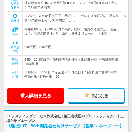
通自動車免許 ■法人営業経験 ■マネジメントの経験 ■単独で率先
対象と
して行動できる方
なる方
【本社】 東京都千代田区二番町12-3 グレイス麹町7階 ※屋内禁
煙 ※当面転勤なし 将来的に・大…
勤務地
年俸制600万円～800万円※年齢、経験、能力を考慮の上、優遇し
ます。※試用期間3ヶ月（条件に変更ありません）※上記…
給与
600万円～800万円
初年度
年収
8:50～17:30(所定労働時間7時間45分／休憩55分)※平均残業時間
勤務
時間
30時間/月
【年間休日125日】* 完全週休2日制(土日)* 祝日* 夏季休暇* 年末
休日
休暇
年始休暇* 有給休暇（10…
求人詳細を見る
気になる
EGテスティングサービス株式会社 | 第三者検証のプロフェッショナル｜上
場企業グループ◎
《池袋》IT・Web開発会社向けサービス【営業/マネージャー】