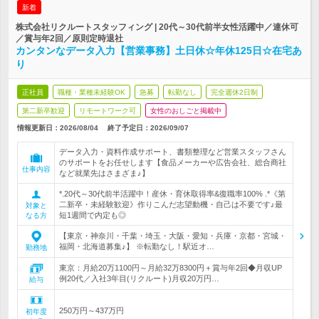
新着
株式会社リクルートスタッフィング | 20代～30代前半女性活躍中／連休可
／賞与年2回／原則定時退社
カンタンなデータ入力【営業事務】土日休☆年休125日☆在宅あ
り
正社員
職種・業種未経験OK
急募
転勤なし
完全週休2日制
第二新卒歓迎
リモートワーク可
女性のおしごと掲載中
情報更新日：2026/08/04
終了予定日：
2026/09/07
データ入力・資料作成サポート、書類整理など営業スタッフさん
のサポートをお任せします【食品メーカーや広告会社、総合商社
仕事内容
など就業先はさまざま♪】
*.20代～30代前半活躍中！産休・育休取得率&復職率100% .*《第
二新卒・未経験歓迎》作りこんだ志望動機・自己は不要です♪最
対象と
短1週間で内定も◎
なる方
【東京・神奈川・千葉・埼玉・大阪・愛知・兵庫・京都・宮城・
福岡・北海道募集♪】 ※転勤なし！駅近オ…
勤務地
東京：月給20万1100円～月給32万8300円＋賞与年2回◆月収UP
例20代／入社3年目(リクルート)月収20万円…
給与
250万円～437万円
初年度