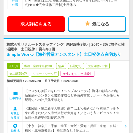
☆★年間休日125日※配属先により異なります(2026年4月1日時
休日
休暇
点)★☆◆完全週休二日制(土日休み…
求人詳細を見る
気になる
株式会社リクルートスタッフィング | 未経験率8割♪｜20代～30代前半女性
活躍中｜土日祝休｜賞与年2回
Simple Work♪【海外営業アシスタント】土日祝休☆在宅あり
正社員
職種・業種未経験OK
急募
転勤なし
完全週休2日制
第二新卒歓迎
リモートワーク可
女性のおしごと掲載中
情報更新日：2026/07/28
終了予定日：
2026/08/31
【ゼロから英語力をGET！シンプルワーク♪】海外の顧客への納
品確認やカンタンな書類作成などを海外営業サポートをお任せ★
仕事内容
配属先への社員化実績あり
《未経験・第二新卒大歓迎》高卒以上＼働きながら英語スキルを
身に着けたい／＼海外旅行が大好き！／という方にピッタリ！☆
対象と
産育休取得率&復職率100%
なる方
【東京・神奈川・千葉・埼玉・大阪・愛知・兵庫・京都・宮城・
福岡・北海道募集♪】 ※転勤なし！駅近オ…
勤務地