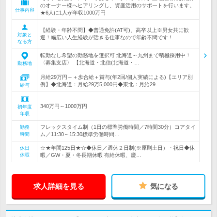
のオーナー様へヒアリングし、資産活用のサポートを行います。
仕事内容
★6人に1人が年収1000万円
【経験・年齢不問】◆普通免許(AT可)、高卒以上※男女共に歓
対象と
迎！幅広い人生経験が活きる仕事なので年齢不問です！
なる方
転勤なし希望の勤務地を選択可 北海道～九州まで積極採用中！
〈募集支店〉 【北海道・北信(北海道・…
勤務地
月給29万円～＋歩合給＋賞与(年2回/個人実績による)【エリア別
例】◆北海道：月給29万5,000円◆東北：月給29…
給与
340万円～1000万円
初年度
年収
フレックスタイム制（1日の標準労働時間／7時間30分）コアタイ
勤務
時間
ム／11:30～15:30標準労働時間…
☆★年間125日★☆◆休日／週休２日制(※原則土日）・祝日◆休
休日
休暇
暇／GW・夏・冬長期休暇 有給休暇、慶…
求人詳細を見る
気になる