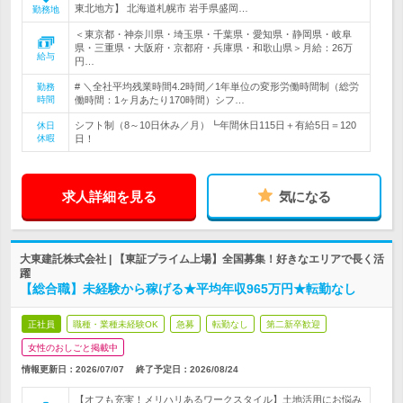
東北地方】 北海道札幌市 岩手県盛岡…
勤務地
＜東京都・神奈川県・埼玉県・千葉県・愛知県・静岡県・岐阜
県・三重県・大阪府・京都府・兵庫県・和歌山県＞月給：26万
給与
円…
# ＼全社平均残業時間4.2時間／1年単位の変形労働時間制（総労
勤務
時間
働時間：1ヶ月あたり170時間）シフ…
シフト制（8～10日休み／月）┗年間休日115日＋有給5日＝120
休日
休暇
日！
求人詳細を見る
気になる
大東建託株式会社 | 【東証プライム上場】全国募集！好きなエリアで長く活
躍
【総合職】未経験から稼げる★平均年収965万円★転勤なし
正社員
職種・業種未経験OK
急募
転勤なし
第二新卒歓迎
女性のおしごと掲載中
情報更新日：2026/07/07
終了予定日：
2026/08/24
【オフも充実！メリハリあるワークスタイル】土地活用にお悩み