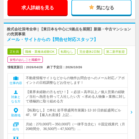
求人詳細を見る
気になる
株式会社深考全幸 | 【東日本を中心に9拠点を展開】新築・中古マンション
の売買事業
メール・サイトからの【問合せ対応スタッフ】
正社員
職種・業種未経験OK
転勤なし
完全週休2日制
第二新卒歓迎
女性のおしごと掲載中
情報更新日：2026/04/28
終了予定日：
2026/10/26
不動産情報サイトなどからの物件お問合せへのメール対応／アポ
イントの日程調整などお任せします！
仕事内容
【業界未経験の方もぜひ！】＜必須＞高卒以上／個人営業の経験
／当社へ熱意を持って入社したい方 ＜求める人物像＞業務に対し
対象と
て積極的に取り組める方
なる方
【転勤なし】 □本社 岩手県盛岡市菜園1-12-10 日鉄鉱盛岡ビル
4F、5F 【雇入れ直後】上記…
勤務地
月給：270,000円～350,000円（一律手当含む）※固定残業代（月
20時間分、36,500円～47,500円）…
給与