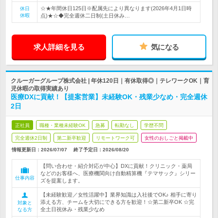
☆★年間休日125日※配属先により異なります(2026年4月1日時
休日
休暇
点)★☆◆完全週休二日制(土日休み…
求人詳細を見る
気になる
クルーガーグループ株式会社 | 年休120日｜有休取得◎｜テレワークOK｜育
児休暇の取得実績あり
医療DXに貢献！【提案営業】未経験OK・残業少なめ・完全週休
2日
正社員
職種・業種未経験OK
急募
転勤なし
学歴不問
完全週休2日制
第二新卒歓迎
リモートワーク可
女性のおしごと掲載中
情報更新日：2026/07/07
終了予定日：
2026/08/20
【問い合わせ・紹介対応が中心】DXに貢献！クリニック・薬局
などのお客様へ、医療機関向け自動精算機『テマサック』シリー
仕事内容
ズを提案します。
【未経験歓迎／女性活躍中】業界知識は入社後でOK♪ 相手に寄り
添える方、チームを大切にできる方を歓迎！☆第二新卒OK ☆完
対象と
全土日祝休み・残業少なめ
なる方