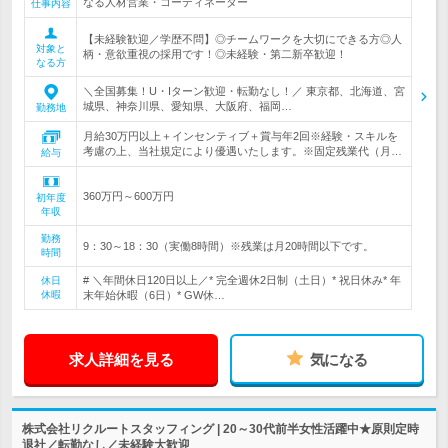
なる人材営業・コーディネーター
仕事内容
【未経験歓迎／学歴不問】◎チームワークを大切にできる方◎人
対象と
柄・意欲重視の採用です！◎未経験・第二新卒歓迎！
なる方
＼全国募集！U・Iターン歓迎・転勤なし！／ 東京都、北海道、宮
城県、神奈川県、愛知県、大阪府、福岡…
勤務地
月給30万円以上＋インセンティブ＋賞与年2回※経験・スキルを
考慮の上、当社規定により優遇いたします。※固定残業代（月…
給与
360万円～600万円
初年度
年収
勤務
9：30～18：30（実働8時間）※残業は月20時間以下です。
時間
# ＼年間休日120日以上／* 完全週休2日制（土日）* 祝日休み* 年
休日
休暇
末年始休暇（6日）* GW休…
求人詳細を見る
気になる
株式会社リクルートスタッフィング | 20～30代前半女性活躍中★原則定時
退社／転勤なし／未経験大歓迎