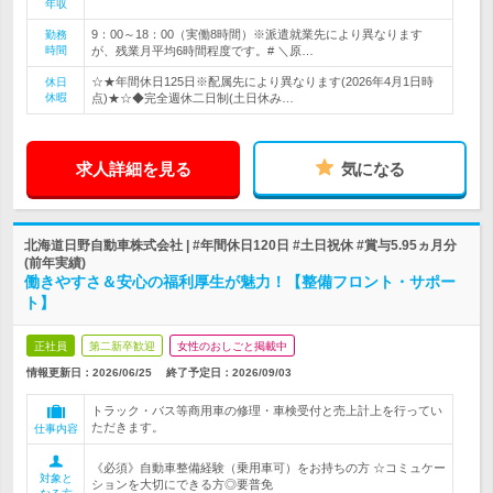
年収
9：00～18：00（実働8時間）※派遣就業先により異なります
勤務
時間
が、残業月平均6時間程度です。# ＼原…
☆★年間休日125日※配属先により異なります(2026年4月1日時
休日
休暇
点)★☆◆完全週休二日制(土日休み…
求人詳細を見る
気になる
北海道日野自動車株式会社 | #年間休日120日 #土日祝休 #賞与5.95ヵ月分
(前年実績)
働きやすさ＆安心の福利厚生が魅力！【整備フロント・サポー
ト】
正社員
第二新卒歓迎
女性のおしごと掲載中
情報更新日：2026/06/25
終了予定日：
2026/09/03
トラック・バス等商用車の修理・車検受付と売上計上を行ってい
ただきます。
仕事内容
《必須》自動車整備経験（乗用車可）をお持ちの方 ☆コミュケー
対象と
ションを大切にできる方◎要普免