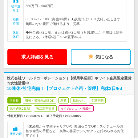
350万円～500万円
初年度
年収
8：00～17：00（実働8時間）★残業代は100％支給いたします！
勤務
時間
無理のない範囲で働けるよう、労務…
◆完全週休2日制、または週休2日制（月8日以上）※曜日は勤務
休日
休暇
先による。<休暇>祝日/GW/夏季/年末…
求人詳細を見る
気になる
株式会社ワールドコーポレーション | 【採用事業部】ホワイト企業認定受賞
☆女性活躍中
10連休×社宅完備！【プロジェクト企画・管理】完休2日/kd
正社員
職種・業種未経験OK
急募
転勤なし
学歴不問
完全週休2日制
第二新卒歓迎
女性のおしごと掲載中
情報更新日：2026/07/24
終了予定日：
2026/08/27
【未経験から早期キャリアUP】知識ゼロでOK！スケジュール調
整や備品の手配など、実際の作業ナシでサクッと始められるお仕
仕事内容
事です！