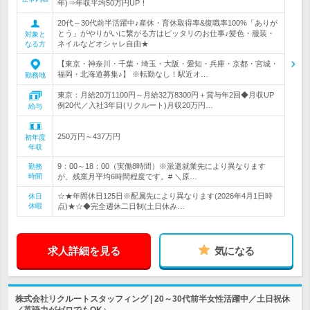
年)⇒年収平均50万円UP！
20代～30代前半活躍中♪産休・育休取得率&復職率100%「ありが
とう」がやりがいに繋がる方はピッタリのお仕事♪髪色・服装・
対象と
ネイルなどオシャレ自由★
なる方
【東京・神奈川・千葉・埼玉・大阪・愛知・兵庫・京都・宮城・
福岡・北海道募集♪】 ※転勤なし！駅近オ…
勤務地
東京：月給20万1100円～月給32万8300円＋賞与年2回◆月収UP
例20代／入社3年目(リクルート)月収20万円…
給与
250万円～437万円
初年度
年収
9：00～18：00（実働8時間）※派遣就業先により異なります
勤務
時間
が、残業月平均6時間程度です。# ＼原…
☆★年間休日125日※配属先により異なります(2026年4月1日時
休日
休暇
点)★☆◆完全週休二日制(土日休み…
求人詳細を見る
気になる
株式会社リクルートスタッフィング | 20～30代前半女性活躍中／土日祝休