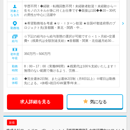
学歴不問！◆経験・転職回数不問！未経験者歓迎！未経験から一
生モノのスキルが身に付くお仕事です◆面接は1回◆◆20～30代
対象と
の男性が中心に活躍中
なる方
★希望勤務地を考慮 ★Ｕ・Ｉターン歓迎 ★全国47都道府県のプ
ロジェクト先(首都圏・東北・関西・中…
勤務地
☆下記の給与から給与形態の選択が可能です☆＜１＞月給+交通
費+（残業代は全額別途支給）■首都圏・関東・北信越月給30…
給与
350万円～500万円
初年度
年収
8：00～17：00（実働8時間）★残業代は100％支給いたします！
勤務
時間
無理のない範囲で働けるよう、労務…
◆完全週休2日制、または週休2日制（月8日以上）※曜日は勤務
休日
休暇
先による。<休暇>祝日/GW/夏季/年末…
求人詳細を見る
気になる
新着