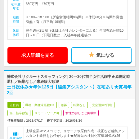
350万円～470万円
初年度
年収
9：00～18：00（所定労働時間8時間）※休憩60分※時間外労働
勤務
時間
有無：有（月平均10時間）
完全週休2日制（休日は会社カレンダーによる）年間有給休暇10
休日
休暇
日～10日（下限日数は、入社半年経過後の…
求人詳細を見る
気になる
株式会社リクルートスタッフィング | 20～30代前半女性活躍中★原則定時
退社／転勤なし／未経験大歓迎
土日祝休み★年休125日【編集アシスタント】在宅あり★賞与年
2回
正社員
職種・業種未経験OK
急募
転勤なし
完全週休2日制
第二新卒歓迎
リモートワーク可
女性のおしごと掲載中
情報更新日：2026/07/17
終了予定日：
2026/08/20
上場企業やマスコミで、リサーチや原稿作成・校正など編集アシ
スタント業務をお任せします★配属先の社員化実績1641名(26
仕事内容