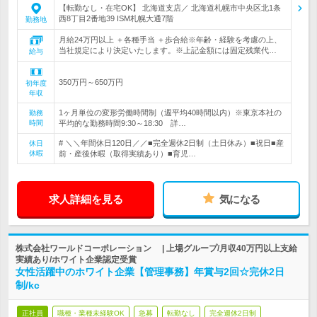
【転勤なし・在宅OK】 北海道支店／ 北海道札幌市中央区北1条
西8丁目2番地39 ISM札幌大通7階
勤務地
月給24万円以上 ＋各種手当 ＋歩合給※年齢・経験を考慮の上、
当社規定により決定いたします。※上記金額には固定残業代…
給与
350万円～650万円
初年度
年収
1ヶ月単位の変形労働時間制（週平均40時間以内）※東京本社の
勤務
時間
平均的な勤務時間9:30～18:30 詳…
# ＼＼年間休日120日／／■完全週休2日制（土日休み）■祝日■産
休日
休暇
前・産後休暇（取得実績あり）■育児…
求人詳細を見る
気になる
株式会社ワールドコーポレーション | 上場グループ/月収40万円以上支給
実績あり/ホワイト企業認定受賞
女性活躍中のホワイト企業【管理事務】年賞与2回☆完休2日
制/kc
正社員
職種・業種未経験OK
急募
転勤なし
完全週休2日制