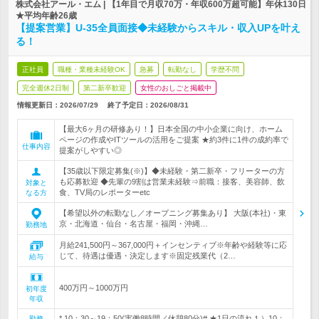
株式会社アール・エム | 【1年目で月収70万・年収600万超可能】年休130日
★平均年齢26歳
【提案営業】U-35全員面接◆未経験からスキル・収入UPを叶え
る！
正社員
職種・業種未経験OK
急募
転勤なし
学歴不問
完全週休2日制
第二新卒歓迎
女性のおしごと掲載中
情報更新日：2026/07/29
終了予定日：
2026/08/31
【最大6ヶ月の研修あり！】日本全国の中小企業に向け、ホーム
ページの作成やITツールの活用をご提案 ★約3件に1件の成約率で
仕事内容
提案がしやすい◎
【35歳以下限定募集(※)】◆未経験・第二新卒・フリーターの方
も応募歓迎 ◆先輩の9割は営業未経験⇒前職：接客、美容師、飲
対象と
食、TV局のレポーターetc
なる方
【希望以外の転勤なし／オープニング募集あり】 大阪(本社)・東
京・北海道・仙台・名古屋・福岡・沖縄…
勤務地
月給241,500円～367,000円＋インセンティブ※年齢や経験等に応
じて、待遇は優遇・決定します※固定残業代（2…
給与
400万円～1000万円
初年度
年収
* 10：30～19：50(実働8時間／休憩80分)# ★1日の流れ１）10：
勤務