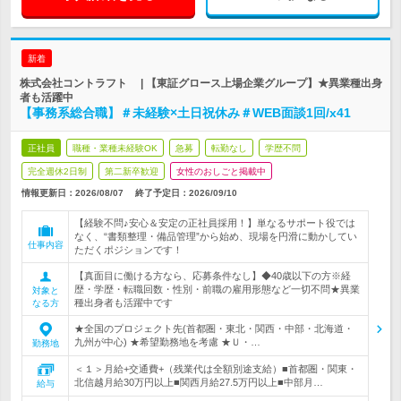
新着
株式会社コントラフト | 【東証グロース上場企業グループ】★異業種出身
者も活躍中
【事務系総合職】＃未経験×土日祝休み＃WEB面談1回/x41
正社員
職種・業種未経験OK
急募
転勤なし
学歴不問
完全週休2日制
第二新卒歓迎
女性のおしごと掲載中
情報更新日：2026/08/07
終了予定日：
2026/09/10
【経験不問♪安心＆安定の正社員採用！】単なるサポート役では
なく、“書類整理・備品管理”から始め、現場を円滑に動かしてい
仕事内容
ただくポジションです！
【真面目に働ける方なら、応募条件なし】◆40歳以下の方※経
歴・学歴・転職回数・性別・前職の雇用形態など一切不問★異業
対象と
種出身者も活躍中です
なる方
★全国のプロジェクト先(首都圏・東北・関西・中部・北海道・
九州が中心) ★希望勤務地を考慮 ★Ｕ・…
勤務地
＜１＞月給+交通費+（残業代は全額別途支給）■首都圏・関東・
北信越月給30万円以上■関西月給27.5万円以上■中部月…
給与