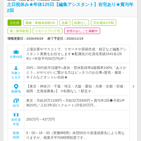
土日祝休み★年休125日【編集アシスタント】在宅あり★賞与年
2回
正社員
職種・業種未経験OK
急募
転勤なし
完全週休2日制
第二新卒歓迎
リモートワーク可
女性のおしごと掲載中
情報更新日：2026/05/29
終了予定日：
2026/11/19
上場企業やマスコミで、リサーチや原稿作成・校正など編集アシ
スタント業務をお任せします★配属先の社員化実績1641名(26
仕事内容
年)⇒年収平均50万円UP！
20代～30代前半活躍中♪産休・育休取得率&復職率100%「ありが
とう」がやりがいに繋がる方はピッタリのお仕事♪髪色・服装・
対象と
ネイルなどオシャレ自由★
なる方
【東京・神奈川・千葉・埼玉・大阪・愛知・兵庫・京都・宮城・
福岡・北海道募集♪】 ※転勤なし！駅近オ…
勤務地
東京：月給20万1100円～月給32万8300円＋賞与年2回◆月収UP
例20代／入社3年目(リクルート)月収20万円…
給与
250万円～437万円
初年度
年収
9：00～18：00（実働8時間）休憩60分※派遣就業先により異な
勤務
時間
りますが、残業月平均6時間程度です…