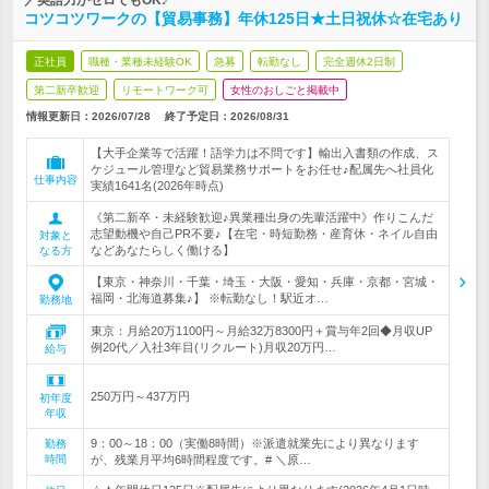
／英語力がゼロでもOK♪
コツコツワークの【貿易事務】年休125日★土日祝休☆在宅あり
正社員
職種・業種未経験OK
急募
転勤なし
完全週休2日制
第二新卒歓迎
リモートワーク可
女性のおしごと掲載中
情報更新日：2026/07/28
終了予定日：
2026/08/31
【大手企業等で活躍！語学力は不問です】輸出入書類の作成、ス
ケジュール管理など貿易業務サポートをお任せ♪配属先へ社員化
仕事内容
実績1641名(2026年時点)
《第二新卒・未経験歓迎♪異業種出身の先輩活躍中》作りこんだ
志望動機や自己PR不要♪【在宅・時短勤務・産育休・ネイル自由
対象と
などあなたらしく働ける】
なる方
【東京・神奈川・千葉・埼玉・大阪・愛知・兵庫・京都・宮城・
福岡・北海道募集♪】 ※転勤なし！駅近オ…
勤務地
東京：月給20万1100円～月給32万8300円＋賞与年2回◆月収UP
例20代／入社3年目(リクルート)月収20万円…
給与
250万円～437万円
初年度
年収
9：00～18：00（実働8時間）※派遣就業先により異なります
勤務
時間
が、残業月平均6時間程度です。# ＼原…