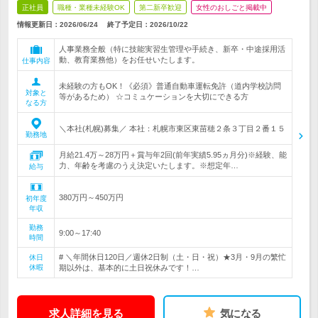
正社員
職種・業種未経験OK
第二新卒歓迎
女性のおしごと掲載中
情報更新日：2026/06/24
終了予定日：
2026/10/22
人事業務全般（特に技能実習生管理や手続き、新卒・中途採用活
動、教育業務他）をお任せいたします。
仕事内容
未経験の方もOK！《必須》普通自動車運転免許（道内学校訪問
対象と
等があるため） ☆コミュケーションを大切にできる方
なる方
＼本社(札幌)募集／ 本社：札幌市東区東苗穂２条３丁目２番１５
勤務地
月給21.4万～28万円＋賞与年2回(前年実績5.95ヵ月分)※経験、能
力、年齢を考慮のうえ決定いたします。※想定年…
給与
380万円～450万円
初年度
年収
勤務
9:00～17:40
時間
# ＼年間休日120日／週休2日制（土・日・祝）★3月・9月の繁忙
休日
休暇
期以外は、基本的に土日祝休みです！…
求人詳細を見る
気になる