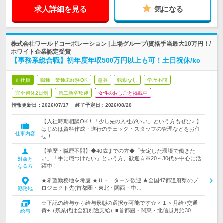
求人詳細を見る
気になる
株式会社ワールドコーポレーション | 上場グループ/資格手当最大10万円！/
ホワイト企業認定受賞
【事務系総合職】初年度年収500万円以上も可！土日祝休/kc
正社員
職種・業種未経験OK
急募
転勤なし
学歴不問
完全週休2日制
第二新卒歓迎
女性のおしごと掲載中
情報更新日：2026/07/17
終了予定日：
2026/08/20
【入社時期相談OK！「少し先の入社がいい」という方もぜひ♪ 】
はじめは資料作成・進行のチェック・スタッフの管理などをお任
仕事内容
せ！
【学歴・職歴不問】◆40歳までの方◆「安定した環境で働きた
い」「手に職つけたい」という方、歓迎☆※20～30代を中心に活
対象と
躍中！
なる方
★希望勤務地を考慮 ★Ｕ・Ｉターン歓迎 ★全国47都道府県のプ
ロジェクト先(首都圏・東北・関西・中…
勤務地
☆下記の給与から給与形態の選択が可能です☆＜１＞月給+交通
費+（残業代は全額別途支給）■首都圏・関東・北信越月給30…
給与