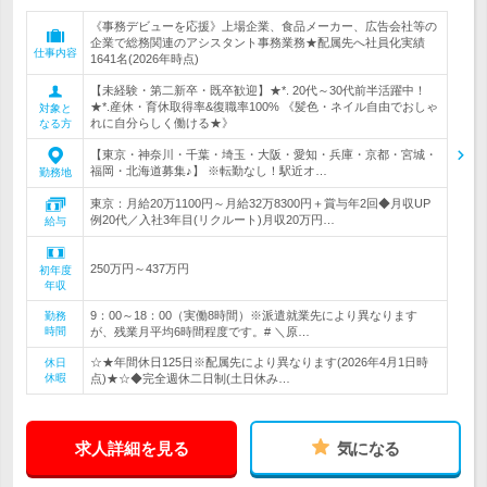
《事務デビューを応援》上場企業、食品メーカー、広告会社等の
企業で総務関連のアシスタント事務業務★配属先へ社員化実績
仕事内容
1641名(2026年時点)
【未経験・第二新卒・既卒歓迎】★*. 20代～30代前半活躍中！
★*.産休・育休取得率&復職率100% 《髪色・ネイル自由でおしゃ
対象と
れに自分らしく働ける★》
なる方
【東京・神奈川・千葉・埼玉・大阪・愛知・兵庫・京都・宮城・
福岡・北海道募集♪】 ※転勤なし！駅近オ…
勤務地
東京：月給20万1100円～月給32万8300円＋賞与年2回◆月収UP
例20代／入社3年目(リクルート)月収20万円…
給与
250万円～437万円
初年度
年収
9：00～18：00（実働8時間）※派遣就業先により異なります
勤務
時間
が、残業月平均6時間程度です。# ＼原…
☆★年間休日125日※配属先により異なります(2026年4月1日時
休日
休暇
点)★☆◆完全週休二日制(土日休み…
求人詳細を見る
気になる