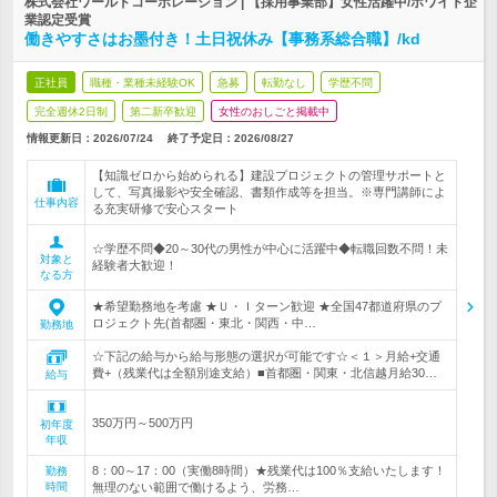
株式会社ワールドコーポレーション | 【採用事業部】女性活躍中/ホワイト企
業認定受賞
働きやすさはお墨付き！土日祝休み【事務系総合職】/kd
正社員
職種・業種未経験OK
急募
転勤なし
学歴不問
完全週休2日制
第二新卒歓迎
女性のおしごと掲載中
情報更新日：2026/07/24
終了予定日：
2026/08/27
【知識ゼロから始められる】建設プロジェクトの管理サポートと
して、写真撮影や安全確認、書類作成等を担当。※専門講師によ
仕事内容
る充実研修で安心スタート
☆学歴不問◆20～30代の男性が中心に活躍中◆転職回数不問！未
対象と
経験者大歓迎！
なる方
★希望勤務地を考慮 ★Ｕ・Ｉターン歓迎 ★全国47都道府県のプ
ロジェクト先(首都圏・東北・関西・中…
勤務地
☆下記の給与から給与形態の選択が可能です☆＜１＞月給+交通
費+（残業代は全額別途支給）■首都圏・関東・北信越月給30…
給与
350万円～500万円
初年度
年収
8：00～17：00（実働8時間）★残業代は100％支給いたします！
勤務
時間
無理のない範囲で働けるよう、労務…