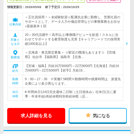
情報更新日：2026/05/08
終了予定日：
2026/10/29
＜正社員採用！＞未経験歓迎☆配属先企業に勤務し、営業社員の
サポートとして、データ入力や備品管理などの事務業務をお任せ
仕事内容
♪面接基本１回
20～30代活躍中！高卒以上/事務職デビューを歓迎！スキルに合
わせてサポートする教育制度も充実【キャリアシードでの採用実
対象と
績1000名以上】
なる方
＜北海道・東北限定募集＞ ☆駅近の職場もあります☆ 【宮城
県】 仙台市 【福島県】 福島市 【北海…
勤務地
【宮城・福島】月給16万9000円～22万8000円【北海道】月給16
万6000円～22万5000円【岩手】月給16…
給与
9：00～17：30 ※実働7.5時間※勤務時間や残業時間は、派遣先
勤務
時間
企業により多少異なります。
# 年間休日124日完全週休二日制（土日祝休み）社休日(主に夏
休日
休暇
季・年末年始)有給休暇特別有給休暇（忌…
求人詳細を見る
気になる