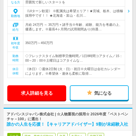
雰囲気で新しいスタートを
なる方
《UIターン歓迎》 ※配属先は希望エリア！★宮城、栃木、は積極
採用中です！！ ★北海道・富山・石川…
勤務地
月給 24万円 ～ 35万円 + 諸手当※年齢、経験、能力を考慮の上、
優遇します。※最長4ヶ月間の試用期間あり(待遇…
給与
350万円～450万円
初年度
年収
◇フレックスタイム制標準労働時間／1日8時間コアタイム／15：
勤務
時間
00～20：00※土曜日はコアタイムな…
《休日》◇週休2日制 (火・日)・祝日※火曜日は会社カレンダー
休日
休暇
によります。※希望休・連休も柔軟に取得…
求人詳細を見る
気になる
アドバンスジャパン株式会社 | ☆人物重視の採用☆ 2026年度「ベストベン
チャ－100」に選出！
誰かの人生を応援！【キャリアアドバイザー】9割が未経験入社