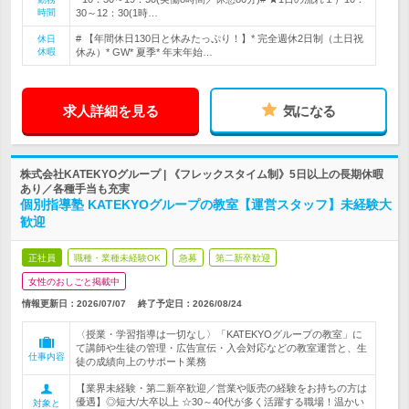
時間
30～12：30(1時…
# 【年間休日130日と休みたっぷり！】* 完全週休2日制（土日祝
休日
休暇
休み）* GW* 夏季* 年末年始…
求人詳細を見る
気になる
株式会社KATEKYOグループ | 《フレックスタイム制》5日以上の長期休暇
あり／各種手当も充実
個別指導塾 KATEKYOグループの教室【運営スタッフ】未経験大
歓迎
正社員
職種・業種未経験OK
急募
第二新卒歓迎
女性のおしごと掲載中
情報更新日：2026/07/07
終了予定日：
2026/08/24
〈授業・学習指導は一切なし〉「KATEKYOグループの教室」に
て講師や生徒の管理・広告宣伝・入会対応などの教室運営と、生
仕事内容
徒の成績向上のサポート業務
【業界未経験・第二新卒歓迎／営業や販売の経験をお持ちの方は
優遇】◎短大/大卒以上 ☆30～40代が多く活躍する職場！温かい
対象と