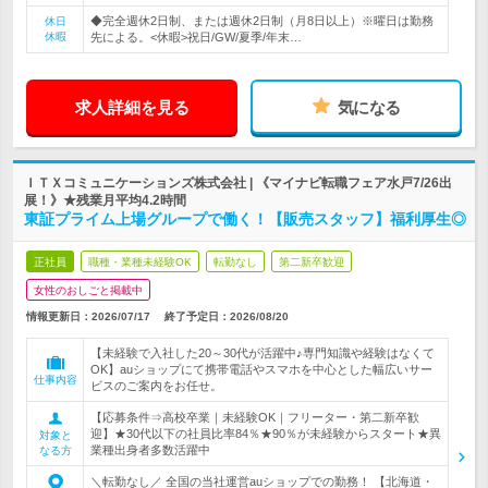
◆完全週休2日制、または週休2日制（月8日以上）※曜日は勤務
休日
休暇
先による。<休暇>祝日/GW/夏季/年末…
求人詳細を見る
気になる
ＩＴＸコミュニケーションズ株式会社 | 《マイナビ転職フェア水戸7/26出
展！》★残業月平均4.2時間
東証プライム上場グループで働く！【販売スタッフ】福利厚生◎
正社員
職種・業種未経験OK
転勤なし
第二新卒歓迎
女性のおしごと掲載中
情報更新日：2026/07/17
終了予定日：
2026/08/20
【未経験で入社した20～30代が活躍中♪専門知識や経験はなくて
OK】auショップにて携帯電話やスマホを中心とした幅広いサー
仕事内容
ビスのご案内をお任せ。
【応募条件⇒高校卒業｜未経験OK｜フリーター・第二新卒歓
迎】★30代以下の社員比率84％★90％が未経験からスタート★異
対象と
業種出身者多数活躍中
なる方
＼転勤なし／ 全国の当社運営auショップでの勤務！ 【北海道・