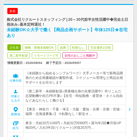
新着
株式会社リクルートスタッフィング | 20～30代前半女性活躍中◆完全土日
祝休み♪基本定時退社！
未経験OK☆大手で働く【商品企画サポート】年休125日★在宅
あり
正社員
職種・業種未経験OK
急募
転勤なし
完全週休2日制
第二新卒歓迎
リモートワーク可
女性のおしごと掲載中
情報更新日：2026/08/04
終了予定日：
2026/09/07
《未経験から始めるシンプルワーク》大手メーカー等で新商品開
発のため企画書確認や書類作成、スケジュール管理など商品企画
仕事内容
サポートをお任せします
《第二新卒・未経験歓迎♪異業種出身の先輩活躍中》作りこんだ
志望動機や自己PR不要♪【在宅・時短勤務・産育休・ネイル自由
対象と
などあなたらしく働ける】
なる方
【東京・神奈川・千葉・埼玉・大阪・愛知・兵庫・京都・宮城・
福岡・北海道募集♪】 ※転勤なし！駅近オ…
勤務地
東京：月給20万1100円～月給32万8300円＋賞与年2回◆月収UP
例20代／入社3年目(リクルート)月収20万円…
給与