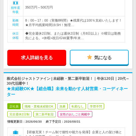
350万円～500万円
初年度
年収
8：00～17：00（実働8時間）★残業代は100％支給いたします！
勤務
時間
★月平均残業時間19.5H！無理…
◆完全週休2日制、または週休2日制（月8日以上）※曜日は勤務
休日
休暇
先による。<休暇>祝日/GW/夏季/年末…
求人詳細を見る
気になる
株式会社ジャストファイン | 未経験・第二新卒歓迎！｜年休120日｜20代～
30代活躍中！
★未経験OK★【総合職】未来を動かす人材営業・コーディネー
ター
正社員
職種・業種未経験OK
急募
転勤なし
学歴不問
完全週休2日制
第二新卒歓迎
女性のおしごと掲載中
情報更新日：2026/06/30
終了予定日：
2026/08/31
【研修充実！チーム制で個性や能力を発揮】企業と人の架け橋と