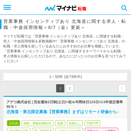
営業事務 インセンティブあり 北海道に関する求人・転
職・中途採用情報＜8/7（金）更新＞
マイナビ転職では「営業事務 インセンティブあり 北海道」に関連する転職・
求人・中途採用情報を多数掲載中!「営業事務 インセンティブあり 北海道」の
転職・求人情報を探しているあなたにおすすめのお仕事を掲載しています。
「営業事務 インセンティブあり 北海道」に関連するキーワードからも転職・
求人情報をお探しいただけるので、あなたにぴったりのお仕事を見つけてみて
ください!
1～50件 (全73件中)
1
2
アデコ株式会社 | 完全週休2日制(土日)+祝＆年間休日124日/☆3年後定着率
90％！
北海道・東北限定募集【営業事務】まずはリモート研修から♪
正社員
職種・業種未経験OK
急募
転勤なし
学歴不問
完全週休2日制
第二新卒歓迎
リモートワーク可
女性のおしごと掲載中