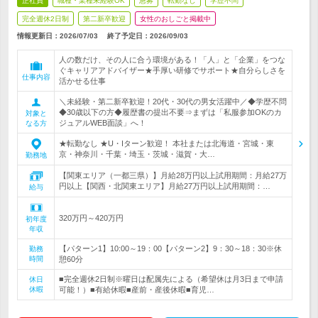
正社員
職種・業種未経験OK
急募
転勤なし
学歴不問
完全週休2日制
第二新卒歓迎
女性のおしごと掲載中
情報更新日：2026/07/03
終了予定日：
2026/09/03
人の数だけ、その人に合う環境がある！「人」と「企業」をつな
ぐキャリアアドバイザー★手厚い研修でサポート★自分らしさを
仕事内容
活かせる仕事
＼未経験・第二新卒歓迎！20代・30代の男女活躍中／◆学歴不問
◆30歳以下の方◆履歴書の提出不要⇒まずは「私服参加OKのカ
対象と
ジュアルWEB面談」へ！
なる方
★転勤なし ★U・Iターン歓迎！ 本社または北海道・宮城・東
京・神奈川・千葉・埼玉・茨城・滋賀・大…
勤務地
【関東エリア（一都三県）】月給28万円以上試用期間：月給27万
円以上【関西・北関東エリア】月給27万円以上試用期間：…
給与
320万円～420万円
初年度
年収
【パターン1】10:00～19：00【パターン2】9：30～18：30※休
勤務
時間
憩60分
■完全週休2日制※曜日は配属先による（希望休は月3日まで申請
休日
休暇
可能！）■有給休暇■産前・産後休暇■育児…