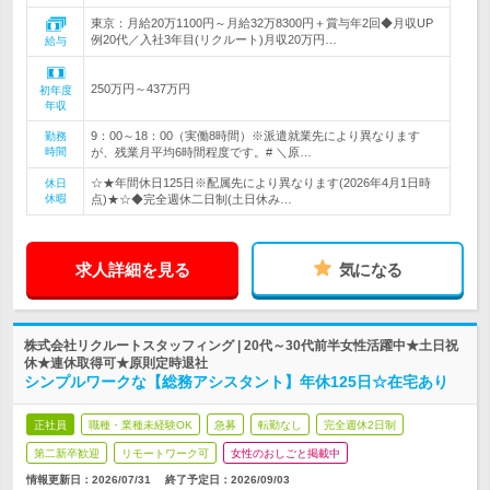
東京：月給20万1100円～月給32万8300円＋賞与年2回◆月収UP
例20代／入社3年目(リクルート)月収20万円…
給与
250万円～437万円
初年度
年収
9：00～18：00（実働8時間）※派遣就業先により異なります
勤務
時間
が、残業月平均6時間程度です。# ＼原…
☆★年間休日125日※配属先により異なります(2026年4月1日時
休日
休暇
点)★☆◆完全週休二日制(土日休み…
求人詳細を見る
気になる
株式会社リクルートスタッフィング | 20代～30代前半女性活躍中★土日祝
休★連休取得可★原則定時退社
シンプルワークな【総務アシスタント】年休125日☆在宅あり
正社員
職種・業種未経験OK
急募
転勤なし
完全週休2日制
第二新卒歓迎
リモートワーク可
女性のおしごと掲載中
情報更新日：2026/07/31
終了予定日：
2026/09/03