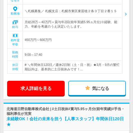
なる方
＼札幌募集／ 札幌支店：札幌市東区東苗穂２条３丁目２番１５
勤務地
月給28万～40万円＋賞与年2回(前年実績5.95ヵ月分)※経験、能
力、年齢を考慮のうえ決定いたします。
給与
450万円～600万円
初年度
年収
勤務
9:00～17:40
時間
# ＼年間休日120日／週休2日制（土・日・祝）★3月・9月の繁忙
休日
休暇
期以外は、基本的に土日祝休みです！…
求人詳細を見る
気になる
北海道日野自動車株式会社 | #土日祝休#賞与5.95ヶ月分(前年実績)#手当・
福利厚生が充実
未経験OK！会社の未来を担う【人事スタッフ】年間休日120日
★