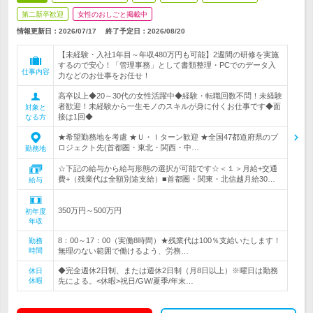
第二新卒歓迎
女性のおしごと掲載中
情報更新日：2026/07/17
終了予定日：
2026/08/20
【未経験・入社1年目～年収480万円も可能】2週間の研修を実施
するので安心！「管理事務」として書類整理・PCでのデータ入
仕事内容
力などのお仕事をお任せ！
高卒以上◆20～30代の女性活躍中◆経験・転職回数不問！未経験
者歓迎！未経験から一生モノのスキルが身に付くお仕事です◆面
対象と
接は1回◆
なる方
★希望勤務地を考慮 ★Ｕ・Ｉターン歓迎 ★全国47都道府県のプ
ロジェクト先(首都圏・東北・関西・中…
勤務地
☆下記の給与から給与形態の選択が可能です☆＜１＞月給+交通
費+（残業代は全額別途支給）■首都圏・関東・北信越月給30…
給与
350万円～500万円
初年度
年収
8：00～17：00（実働8時間）★残業代は100％支給いたします！
勤務
時間
無理のない範囲で働けるよう、労務…
◆完全週休2日制、または週休2日制（月8日以上）※曜日は勤務
休日
休暇
先による。<休暇>祝日/GW/夏季/年末…