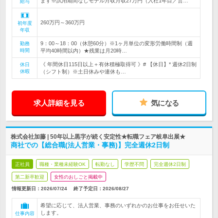
ます※試用期間なしモデル月収月収27万円（入社1年目／営…
給与
260万円～360万円
初年度
年収
9：00～18：00（休憩60分）※1ヶ月単位の変形労働時間制（週
勤務
時間
平均40時間以内）★残業は月20時…
《 年間休日115日以上＋有休積極取得可 》# 【休日】* 週休2日制
休日
休暇
（シフト制）※土日休みや連休も…
求人詳細を見る
気になる
株式会社加藤 | 50年以上黒字が続く安定性★転職フェア岐阜出展★
商社での【総合職(法人営業・事務)】完全週休2日制
正社員
職種・業種未経験OK
転勤なし
学歴不問
完全週休2日制
第二新卒歓迎
女性のおしごと掲載中
情報更新日：2026/07/24
終了予定日：
2026/08/27
希望に応じて、法人営業、事務のいずれかのお仕事をお任せいた
します。
仕事内容