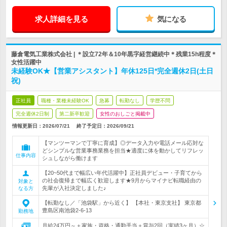
求人詳細を見る
気になる
藤倉電気工業株式会社 | ＊設立72年＆10年黒字経営継続中＊残業15h程度＊
女性活躍中
未経験OK★【営業アシスタント】年休125日*完全週休2日(土日
祝)
正社員
職種・業種未経験OK
急募
転勤なし
学歴不問
完全週休2日制
第二新卒歓迎
女性のおしごと掲載中
情報更新日：2026/07/21
終了予定日：
2026/09/21
【マンツーマンで丁寧に育成】◎データ入力や電話メール応対な
どシンプルな営業事務業務を担当★適度に体を動かしてリフレッ
仕事内容
シュしながら働けます
【20~50代まで幅広い年代活躍中】正社員デビュー・子育てから
の社会復帰まで幅広く歓迎します★9月からマイナビ転職経由の
対象と
先輩が入社決定しました♪
なる方
【転勤なし／「池袋駅」から近く】 【本社・東京支社】 東京都
豊島区南池袋2-6-13
勤務地
月給24万円～＋家族・資格・通勤手当＋賞与2回（実績3ヶ月）☆