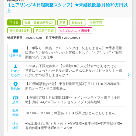
【ヒアリング＆日程調整スタッフ】★未経験歓迎/月給30万円以
上
正社員
職種・業種未経験OK
急募
転勤なし
学歴不問
完全週休2日制
第二新卒歓迎
女性のおしごと掲載中
情報更新日：2026/07/28
終了予定日：
2026/09/21
【アポ取り・商談・クロージングは一切ありません】大手家電量
販店からご紹介いただいたお客様に対して、"ヒアリング"と"日程
仕事内容
調整"を行うお仕事
＼35歳以下限定募集／【未経験OK】人と話すのが好きだけど、
営業はちょっとハードルが高い…そんなあなたにピッタリ！一緒
対象と
に少しずつ成長しませんか？
なる方
【JR田町駅徒歩6分】 東京都港区芝浦3丁目17-11 ★2026年6月に
新規オープン ※全国職を…
勤務地
【地域限定職】月給308,729円～＋インセンティブ＋賞与【全国
職】月給344,287円～＋インセンティブ＋賞与地域…
給与
勤務
10：00～19：00（ 休憩あり ）★残業はほとんどありません。
時間
■完全週休2日制（ 月・火 ）■GW休暇■夏季休暇■年末年始休暇■
休日
休暇
有給休暇■慶弔休暇# ＮＥＷ☆# …