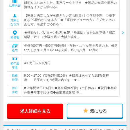
対応をはじめとした、事務ワークを担当 ★製品の知識や業務の
仕事内容
流れをイチから学べる♪
【家庭と両立しながら働きたい方も歓迎♪】◇学歴不問 ◇基本
的なPC操作ができる方 ★「事務デビューの方」「ブランクの
対象と
ある方」も是非ご応募を！
なる方
★転勤なし／UIターン歓迎 ★JR「放出駅」または地下鉄「深江
橋駅」近く ＜大阪支店＞ 大阪市城東…
勤務地
年俸400万円～600万円※経験・年齢・スキル等を考慮の上、優遇
いたします※月々1／14を支給。残りを6月・12月の…
給与
400万円～600万円
初年度
年収
9:00～17:00（実働7時間10分）★残業はあっても1日数分程
勤務
時間
度。 月平均でも5時間以内です！★…
# ☆年間休日126日☆◆完全週休2日制（土日休み）◆祝日◆有給
休日
休暇
休暇◆年末年始休暇◆産前産後休暇 ※…
求人詳細を見る
気になる