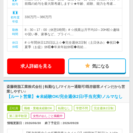
前職の給与を最大限考慮します☆★年齢、経験、能力を考慮…
給与
330万円～380万円
初年度
年収
8：30～17：00（休憩1時間）# ☆残業は月平均10～20H程☆趣味
勤務
時間
や習い事、家事など、プライベ…
# ☆年間休日125日以上☆◆完全週休2日制（土日休み）◆祝日◆
休日
休暇
夏季（お盆）休暇◆年末年始休暇◆有給…
求人詳細を見る
気になる
斎藤樹脂工業株式会社 | 転勤なし/マイカー通勤可/既存顧客メインだから営
業しやすい♪
【ルート営業】★未経験OK/完全週休2日/手当充実/ノルマなし
正社員
職種・業種未経験OK
転勤なし
学歴不問
完全週休2日制
第二新卒歓迎
女性のおしごと掲載中
情報更新日：2026/06/30
終了予定日：
2026/09/28