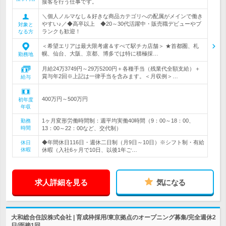
接客を行う仕事です。
＼個人ノルマなし＆好きな商品カテゴリへの配属がメインで働き
やすい♪／◆高卒以上 ◆20～30代活躍中・販売職デビューやブ
対象と
ランクも歓迎！
なる方
＜希望エリアは最大限考慮＆すべて駅チカ店舗＞ ★首都圏、札
幌、仙台、大阪、京都、博多では特に積極採…
勤務地
月給24万3749円～29万5200円＋各種手当（残業代全額支給）＋
賞与年2回※上記は一律手当を含みます。＜月収例＞…
給与
400万円～500万円
初年度
年収
1ヶ月変形労働時間制：週平均実働40時間（9：00～18：00、
勤務
時間
13：00～22：00など、交代制）
◆年間休日116日・週休二日制（月9日～10日）※シフト制・有給
休日
休暇
休暇（入社6ヶ月で10日、以後1年ご…
求人詳細を見る
気になる
大和総合住設株式会社 | 育成枠採用/東京拠点のオープニング募集/完全週休2
日/面接1回