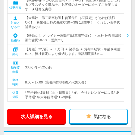
【既存顧客中心の反響営業スタイル◎】“樹脂加工部品”とよばれ
るプラスチック部品を、お客様のオーダーに沿ってご提案しま
仕事内容
す！★研修充実◎
【未経験・第二新卒歓迎】普通免許（AT限定）があれば挑戦
OK！｜異業種出身の先輩や20～30代活躍中！｜うれしい食事代
対象と
補助あり♪
なる方
【転勤なし ／ マイカー通勤可(駐車場完備) 】 ・本社 神奈川県綾
瀬市吉岡507-3 ・営業エリ…
勤務地
【月給】22万円 ～ 35万円 ＋ 諸手当 ＋ 賞与※経験・年齢を考慮
の上、弊社規定により優遇します。※試用期間3ヵ…
給与
330万円～525万円
初年度
年収
勤務
8:00～17:00（実働時間8時間／休憩60分）
時間
* 完全週休2日制（土・日曜日）* 他、会社カレンダーによる* 夏
休日
休暇
季休暇* 年末年始休暇* GW休暇…
求人詳細を見る
気になる