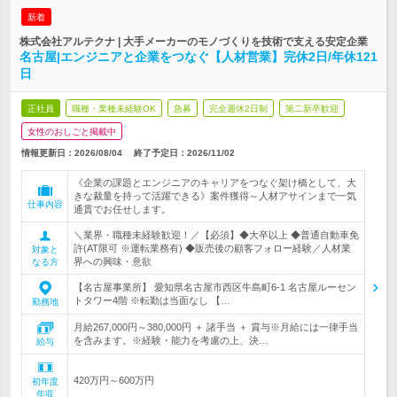
新着
株式会社アルテクナ | 大手メーカーのモノづくりを技術で支える安定企業
名古屋|エンジニアと企業をつなぐ【人材営業】完休2日/年休121
日
正社員
職種・業種未経験OK
急募
完全週休2日制
第二新卒歓迎
女性のおしごと掲載中
情報更新日：2026/08/04
終了予定日：
2026/11/02
《企業の課題とエンジニアのキャリアをつなぐ架け橋として、大
きな裁量を持って活躍できる》案件獲得～人材アサインまで一気
仕事内容
通貫でお任せします。
＼業界・職種未経験歓迎！／【必須】◆大卒以上 ◆普通自動車免
許(AT限可 ※運転業務有) ◆販売後の顧客フォロー経験／人材業
対象と
界への興味・意欲
なる方
【名古屋事業所】 愛知県名古屋市西区牛島町6-1 名古屋ルーセン
トタワー4階 ※転勤は当面なし 【…
勤務地
月給267,000円～380,000円 ＋ 諸手当 ＋ 賞与※月給には一律手当
を含みます。※経験・能力を考慮の上、決…
給与
420万円～600万円
初年度
年収