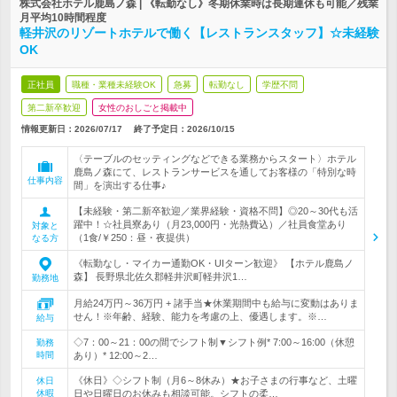
株式会社ホテル鹿島ノ森 | 《転勤なし》冬期休業時は長期連休も可能／残業
月平均10時間程度
軽井沢のリゾートホテルで働く【レストランスタッフ】☆未経験
OK
正社員
職種・業種未経験OK
急募
転勤なし
学歴不問
第二新卒歓迎
女性のおしごと掲載中
情報更新日：2026/07/17
終了予定日：
2026/10/15
〈テーブルのセッティングなどできる業務からスタート〉ホテル
鹿島ノ森にて、レストランサービスを通してお客様の「特別な時
仕事内容
間」を演出する仕事♪
【未経験・第二新卒歓迎／業界経験・資格不問】◎20～30代も活
躍中！☆社員寮あり（月23,000円・光熱費込）／社員食堂あり
対象と
（1食/￥250：昼・夜提供）
なる方
《転勤なし・マイカー通勤OK・UIターン歓迎》 【ホテル鹿島ノ
森】 長野県北佐久郡軽井沢町軽井沢1…
勤務地
月給24万円～36万円 + 諸手当★休業期間中も給与に変動はありま
せん！※年齢、経験、能力を考慮の上、優遇します。※…
給与
◇7：00～21：00の間でシフト制▼シフト例* 7:00～16:00（休憩
勤務
時間
あり）* 12:00～2…
《休日》◇シフト制（月6～8休み）★お子さまの行事など、土曜
休日
休暇
日や日曜日のお休みも相談可能。シフトの柔…