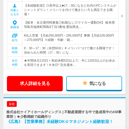
【未経験歓迎】◎高卒以上■17：30になると社内のPCシステムが
シャットダウン！メリハリを付けて働きたい方も満足できる職
対象と
場！
なる方
【岐阜・名古屋同時募集◎転勤なし◎マイカー通勤OK】 岐阜県
羽島市福寿町間島8丁目1番地 愛知県名…
勤務地
#法人営業 【月給250,000円～295,000円】事務【月給228,000円
～270,000円】※経験・年齢・能…
給与
8：30～17：30（休憩60分）# メリハリつけて働ける職場です！
勤務
時間
決められた時間（17：30）にな…
★年間休日115日＋有給休暇5日以上で、年に120日以上のお休み
休日
休暇
を実現できます！# 休日* 完全週休…
求人詳細を見る
気になる
新着
株式会社ケイアイホールディングス | 不動産展開する中で急成長中のAM事
業部｜★少数精鋭で組織作り
《広島》【営業事務】未経験OK☆マネジメント経験歓迎！