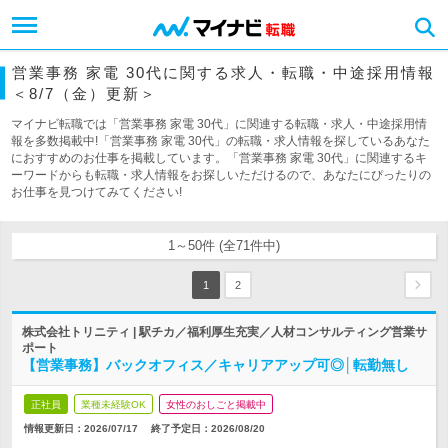
営業事務 家電 30代に関する求人・転職・中途採用情報
＜8/7（金）更新＞
マイナビ転職では「営業事務 家電 30代」に関連する転職・求人・中途採用情
報を多数掲載中!「営業事務 家電 30代」の転職・求人情報を探しているあなた
におすすめのお仕事を掲載しています。「営業事務 家電 30代」に関連するキ
ーワードからも転職・求人情報をお探しいただけるので、あなたにぴったりの
お仕事を見つけてみてください!
1～50件 (全71件中)
1
2
株式会社トリニティ | 駅チカ／福利厚生充実／人材コンサルティング営業サ
ポート
【営業事務】バックオフィス／キャリアアップ可◎│転勤無し
正社員
業種未経験OK
女性のおしごと掲載中
情報更新日：2026/07/17
終了予定日：
2026/08/20