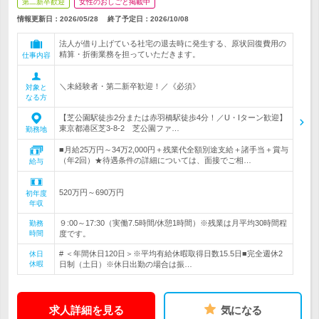
第二新卒歓迎
女性のおしごと掲載中
情報更新日：2026/05/28
終了予定日：
2026/10/08
法人が借り上げている社宅の退去時に発生する、原状回復費用の
精算・折衝業務を担っていただきます。
仕事内容
＼未経験者・第二新卒歓迎！／《必須》
対象と
なる方
【芝公園駅徒歩2分または赤羽橋駅徒歩4分！／U・Iターン歓迎】
東京都港区芝3-8-2 芝公園ファ…
勤務地
■月給25万円～34万2,000円＋残業代全額別途支給＋諸手当＋賞与
（年2回）★待遇条件の詳細については、面接でご相…
給与
520万円～690万円
初年度
年収
９:00～17:30（実働7.5時間/休憩1時間）※残業は月平均30時間程
勤務
時間
度です。
# ＜年間休日120日＞※平均有給休暇取得日数15.5日■完全週休2
休日
休暇
日制（土日）※休日出勤の場合は振…
求人詳細を見る
気になる