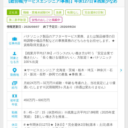
【総合職(サービスエンジニア/事務)】年休127日★残業少なめ
正社員
職種・業種未経験OK
急募
転勤なし
完全週休2日制
第二新卒歓迎
女性のおしごと掲載中
情報更新日：2026/08/07
終了予定日：
2026/09/24
パナソニック製品のアフターサービス業務、または製品修理の日
時調整や備品手配などの事務業務のどちらかをお任せします。★
仕事内容
資格取得支援あり
【残業月平均17.8h】バランスのいい働き方が叶う「安定企業で
働きたい」「長く働ける場所がいい」方歓迎！★パナソニック
対象と
100％出資
なる方
★サービスエンジニア 北海道・茨城・栃木・埼玉・神奈川・石
川・新潟・長野・静岡での募集 ★事務 東…
勤務地
月給24万円～32万円※経験・年齢を考慮の上、当社規定により優
遇いたします※試用期間3ヶ月あり（待遇は変わりません）
給与
450万円～600万円
初年度
年収
8：45～17：15（休憩45分）※残業は月平均17.8時間（2025年度
勤務
時間
実績）【新しい働き方を推進…
# ★年間休日127日★【休日】* 完全週休2日制(基本：土日)基本
休日