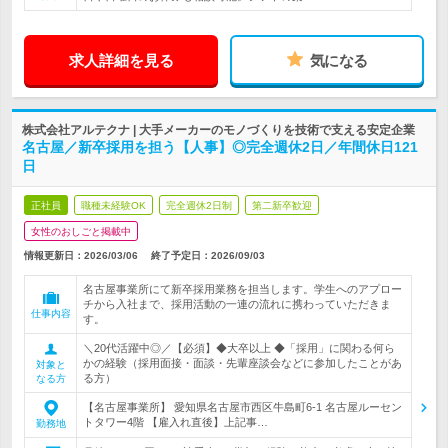
求人詳細を見る
気になる
株式会社アルテクナ | 大手メーカーのモノづくりを技術で支える安定企業
名古屋／新卒採用を担う【人事】◎完全週休2日／年間休日121
日
正社員
職種未経験OK
完全週休2日制
第二新卒歓迎
女性のおしごと掲載中
情報更新日：2026/03/06
終了予定日：
2026/09/03
名古屋事業所にて新卒採用業務を担当します。学生へのアプロー
チから入社まで、採用活動の一連の流れに携わっていただきま
仕事内容
す。
＼20代活躍中◎／【必須】◆大卒以上 ◆「採用」に関わる何ら
かの経験（採用面接・面談・先輩座談会などに参加したことがあ
対象と
る方）
なる方
【名古屋事業所】 愛知県名古屋市西区牛島町6-1 名古屋ルーセン
トタワー4階 【雇入れ直後】上記事…
勤務地