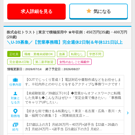
求人詳細を見る
気になる
株式会社トラスト | 東京で積極採用中 ★年収例：450万円(35歳)・400万円
(28歳)
＼U-39募集／【営業事務職】完全週休2日制＆年休121日以上
正社員
職種・業種未経験OK
急募
転勤なし
学歴不問
完全週休2日制
第二新卒歓迎
女性のおしごと掲載中
情報更新日：2026/07/14
終了予定日：
2026/08/27
【OJTでじっくり育成！】電話対応や書類作成などをお任せしま
す。※社内外とのやりとりをするアクティブな事務ワークです！
仕事内容
【未経験歓迎／39歳以下(※)】◆営業からオフィスワークに転職
した先輩も◆こんな方はぜひ⇒「安定企業で働きたい」「事務職
対象と
でキャリアUPしたい」
なる方
【好きな街で働ける＆転勤なし！東京・名古屋・広島・香川・大
阪・福岡での募集！】 ＜関東統括支店＞…
勤務地
【27歳以上の方】月給26万円～40万円+諸手当【22歳～26歳の
方】月給24万円～+諸手当【21歳以下の方】月給2…
給与