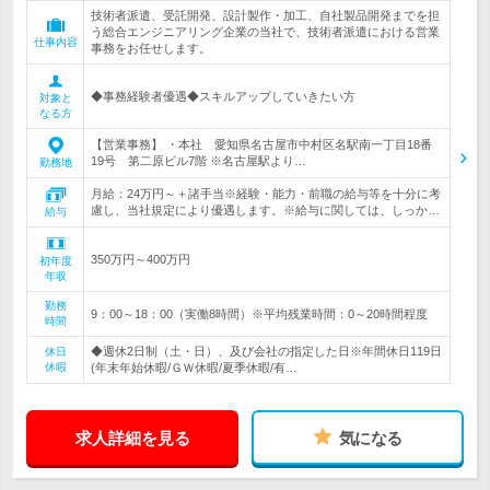
技術者派遣、受託開発、設計製作・加工、自社製品開発までを担
う総合エンジニアリング企業の当社で、技術者派遣における営業
仕事内容
事務をお任せします。
◆事務経験者優遇◆スキルアップしていきたい方
対象と
なる方
【営業事務】 ・本社 愛知県名古屋市中村区名駅南一丁目18番
19号 第二原ビル7階 ※名古屋駅より…
勤務地
月給：24万円～＋諸手当※経験・能力・前職の給与等を十分に考
慮し、当社規定により優遇します。※給与に関しては、しっか…
給与
350万円～400万円
初年度
年収
勤務
9：00～18：00（実働8時間）※平均残業時間：0～20時間程度
時間
◆週休2日制（土・日）、及び会社の指定した日※年間休日119日
休日
休暇
(年末年始休暇/ＧＷ休暇/夏季休暇/有…
求人詳細を見る
気になる