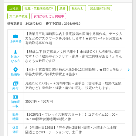
正社員
職種・業種未経験OK
急募
転勤なし
完全週休2日制
第二新卒歓迎
女性のおしごと掲載中
情報更新日：2026/08/03
終了予定日：
2026/09/10
【残業月平均10時間以内】住宅設備の図面や見積作成、データ入
力などのデスクワークをお任せします！★賞与3～4ヶ月分支給★
仕事内容
有給取得率80％超
【35歳以下 限定募集／女性活用中】未経験OK！人柄重視の採用
です！◇「建築やインテリア・家具・家電に興味がある！」そん
対象と
な方も大歓迎です◎
なる方
【本社】東京都目黒区柿の木坂3-8-12◎転勤無し ★都立大学駅／
学芸大学駅／駒澤大学駅より徒歩1…
勤務地
月給23万2000円～＋賞与年2回＋諸手当（住宅手当・残業代全額
支給など）※年齢・経験・能力に応じ、決定いたします。…
給与
350万円～450万円
初年度
年収
【2026/5/1～フレックス制度スタート！】コアタイム10：00～
勤務
時間
16：00標準労働時間8時間／休…
# 【年間休日126日】* 完全週休2日制└日曜・水曜または土曜
休日
休暇
隔週ごとのローテーションで、土日休…