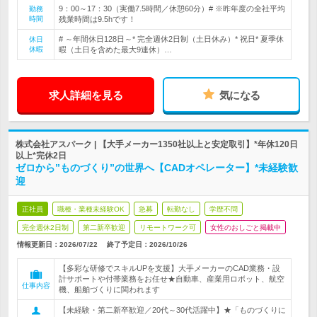
9：00～17：30（実働7.5時間／休憩60分）# ※昨年度の全社平均
勤務
時間
残業時間は9.5hです！
# ～年間休日128日～* 完全週休2日制（土日休み）* 祝日* 夏季休
休日
休暇
暇（土日を含めた最大9連休）…
求人詳細を見る
気になる
株式会社アスパーク | 【大手メーカー1350社以上と安定取引】*年休120日
以上*完休2日
ゼロから”ものづくり”の世界へ【CADオペレーター】*未経験歓
迎
正社員
職種・業種未経験OK
急募
転勤なし
学歴不問
完全週休2日制
第二新卒歓迎
リモートワーク可
女性のおしごと掲載中
情報更新日：2026/07/22
終了予定日：
2026/10/26
【多彩な研修でスキルUPを支援】大手メーカーのCAD業務・設
計サポートや付帯業務をお任せ★自動車、産業用ロボット、航空
仕事内容
機、船舶づくりに関われます
【未経験・第二新卒歓迎／20代～30代活躍中】★「ものづくりに