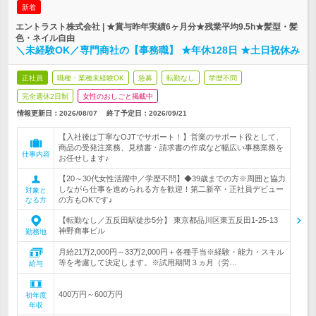
新着
エントラスト株式会社 | ★賞与昨年実績6ヶ月分★残業平均9.5h★髪型・髪
色・ネイル自由
＼未経験OK／専門商社の【事務職】 ★年休128日 ★土日祝休み
正社員
職種・業種未経験OK
急募
転勤なし
学歴不問
完全週休2日制
女性のおしごと掲載中
情報更新日：2026/08/07
終了予定日：
2026/09/21
【入社後は丁寧なOJTでサポート！】営業のサポート役として、
商品の受発注業務、見積書・請求書の作成など幅広い事務業務を
仕事内容
お任せします♪
【20～30代女性活躍中／学歴不問】◆39歳までの方※周囲と協力
しながら仕事を進められる方を歓迎！第二新卒・正社員デビュー
対象と
の方もOKです♪
なる方
【転勤なし／五反田駅徒歩5分】 東京都品川区東五反田1-25-13
神野商事ビル
勤務地
月給21万2,000円～33万2,000円＋各種手当※経験・能力・スキル
等を考慮して決定します。※試用期間３ヵ月（労…
給与
400万円～600万円
初年度
年収