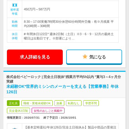
450万円～587万円
初年度
年収
8:30～17:00実働7時間30分休憩60分時間外労働：有※月残業 平
勤務
時間
均20時間～30時間
# 年間休日122日* 週休2日制（土日）※3・6・9・12月の最終土
休日
休暇
曜日は出勤日です。※部署により…
求人詳細を見る
気になる
株式会社ベビーロック | 完全土日祝休*残業月平均5h以内 *賞与3～4ヶ月分
実績
未経験OK*世界的ミシンのメーカーを支える【営業事務】年休
126日
正社員
職種・業種未経験OK
急募
転勤なし
学歴不問
完全週休2日制
女性のおしごと掲載中
情報更新日：2026/07/31
終了予定日：
2026/10/01
【基本定時退社/年休126日/完全土日祝休み】製品や部品の受発注