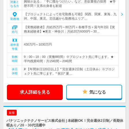
興味がある」「手に職をつけたい」など、意欲重視の採用 ★学
対象と
歴不問！文系出身者も歓迎
なる方
【プロジェクトによって在宅勤務も可能】 関西、関東、東海、九
州、中国、東北、北信越から勤務地エリア…
勤務地
【実務経験者】月給25万円～80万円＋各種手当＋賞与年2回【実
務未経験者】■東京・神奈川：月給20万6000円～30…
給与
430万円～1030万円
初年度
年収
9：00～18：00（実働8時間）※プロジェクト先に準じます。★
勤務
時間
平均残業時間：月15時間～20時間
# 【年間休日120日以上】* 完全週休2日制（土日休み）※プロジ
休日
休暇
ェクト先に準じます。* 祝日* 夏…
求人詳細を見る
気になる
新着
パナソニックテクノサービス株式会社 | 未経験OK！完全週休2日制／長期休
暇あり／20・30代活躍中