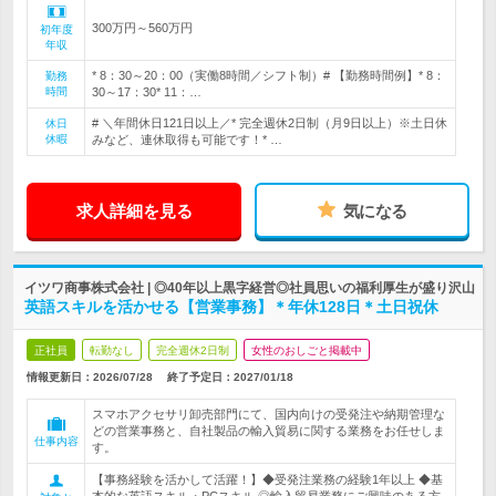
300万円～560万円
初年度
年収
* 8：30～20：00（実働8時間／シフト制）# 【勤務時間例】* 8：
勤務
時間
30～17：30* 11：…
# ＼年間休日121日以上／* 完全週休2日制（月9日以上）※土日休
休日
休暇
みなど、連休取得も可能です！* …
求人詳細を見る
気になる
イツワ商事株式会社 | ◎40年以上黒字経営◎社員思いの福利厚生が盛り沢山
英語スキルを活かせる【営業事務】＊年休128日＊土日祝休
正社員
転勤なし
完全週休2日制
女性のおしごと掲載中
情報更新日：2026/07/28
終了予定日：
2027/01/18
スマホアクセサリ卸売部門にて、国内向けの受発注や納期管理な
どの営業事務と、自社製品の輸入貿易に関する業務をお任せしま
仕事内容
す。
【事務経験を活かして活躍！】◆受発注業務の経験1年以上 ◆基
本的な英語スキル・PCスキル ◎輸入貿易業務にご興味のある方