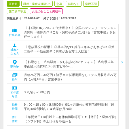
正社員
職種・業種未経験OK
急募
転勤なし
学歴不問
第二新卒歓迎
女性のおしごと掲載中
情報更新日：2026/07/07
終了予定日：
2026/12/28
《 未経験OK／20～30代活躍中！ 》全国のマンスリーマンション
の開拓・物件の作りこみ・契約手続きにおける「営業事務」をお
仕事内容
任せします！
《 意欲重視の採用 》◎基本的なPC操作スキルがあればOK ◎第
対象と
二新卒・不動産業界に興味がある方は大歓迎！
なる方
【 転勤なし！広島駅南口から徒歩5分のオフィス 】 広島県広島
市南区大須賀町13-5 田村ビル5F…
勤務地
月給25万円～30万円＋諸手当※試用期間なしモデル月収月収27万
円（入社1年目／営業事務）
給与
350万円～500万円
初年度
年収
9：00～18：00（休憩60分）※1ヶ月単位の変形労働時間制（週
勤務
時間
平均40時間以内）★残業は月20時…
《 年間休日110日以上＋有休積極取得可 》# 【休日】* 週休2日制
休日
休暇
（シフト制）※土日休みや連休も…