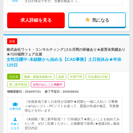
休暇
土日が休みですが、当番出勤あり（…
求人詳細を見る
気になる
新着
株式会社ワット・コンサルティング | 2カ月間の研修あり★産育休実績あり
★7/20福岡フェア出展
女性活躍中♪未経験から始める【CAD事務】土日祝休み★年休
125日
正社員
職種・業種未経験OK
急募
学歴不問
完全週休2日制
第二新卒歓迎
女性のおしごと掲載中
情報更新日：2026/07/21
終了予定日：
2026/08/24
《全国各地で多くの女性が活躍中★同期と一緒に入社♪》◎事務
＋αのおシゴト～PCソフトを使って、図面の作成や修正、写真整
仕事内容
理などを行います。
《未経験／第二新卒歓迎！》◎35歳以下★新しいことを始めてみ
たい方、ぜひご応募ください。人物重視で採用♪★面接1回→最短
対象と
翌日内定
なる方