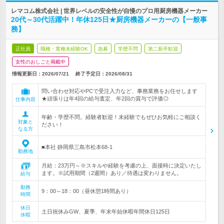
レマコム株式会社 | 世界レベルの安全性が自慢のプロ用厨房機器メーカー
20代～30代活躍中！年休125日★厨房機器メーカーの【一般事
務】
正社員
職種・業種未経験OK
急募
学歴不問
第二新卒歓迎
女性のおしごと掲載中
情報更新日：2026/07/21
終了予定日：
2026/08/31
問い合わせ対応やPCで受注入力など、事務業務をお任せします
★頑張りは年4回の給与査定、年2回の賞与で評価◎
仕事内容
年齢・学歴不問。経験者歓迎！未経験でもぜひお気軽にご相談く
対象と
ださい！
なる方
■本社 静岡県三島市松本68-1
勤務地
月給：23万円～※スキルや経験を考慮の上、面接時に決定いたし
ます。※試用期間（2週間）あり／待遇は変わりません。
給与
勤務
9：00～18：00（昼休憩1時間あり）
時間
休日
土日祝休みGW、夏季、年末年始休暇年間休日125日
休暇