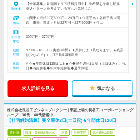
【全国募集／首都圏エリア積極採用中】 ※希望を考慮し配属
※U・Iターンを考えている方もお気軽にご…
勤務地
＜関東＞月給22万5000円～24万円＋住宅手当＋各種手当＜関
西、東海、東北＞月給22万円～23万5000円 + 住…
給与
300万円～370万円
初年度
年収
9：00～18：00（実働8時間）★案件により異なります。★残業
勤務
時間
は少なめです♪（月平均9.3時間 ※…
# ☆★年間休日125日以上★☆◆完全週休2日制（土日休み）、祝
休日
休暇
日◆有給休暇◆年末年始休暇◆夏季休暇…
求人詳細を見る
気になる
株式会社長谷工ビジネスプロクシー | 東証上場の長谷工コーポレーショング
ループ｜30代・40代活躍中
【社宅解約清算】完全週休2日(土日祝)★年間休日120日
正社員
職種・業種未経験OK
急募
学歴不問
完全週休2日制