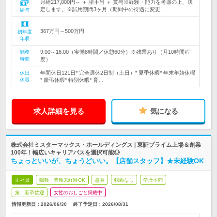
月給217,000円～ ＋ 諸手当 ＋ 賞与※経験・能力を考慮の上、決
定します。※試用期間3ヶ月（期間中の待遇に変更…
給与
367万円～500万円
初年度
年収
9:00～18:00（実働8時間／休憩60分）※残業あり（月10時間程
勤務
時間
度）
年間休日121日* 完全週休2日制（土日）* 夏季休暇* 年末年始休暇
休日
休暇
* 慶弔休暇* 特別休暇* 育…
求人詳細を見る
気になる
株式会社ミスターマックス・ホールディングス | 東証プライム上場＆創業
100年！幅広いキャリアパスを選択可能◎
ちょっといいが、ちょうどいい。【店舗スタッフ】★未経験OK
正社員
職種・業種未経験OK
急募
転勤なし
学歴不問
第二新卒歓迎
女性のおしごと掲載中
情報更新日：2026/06/30
終了予定日：
2026/08/31