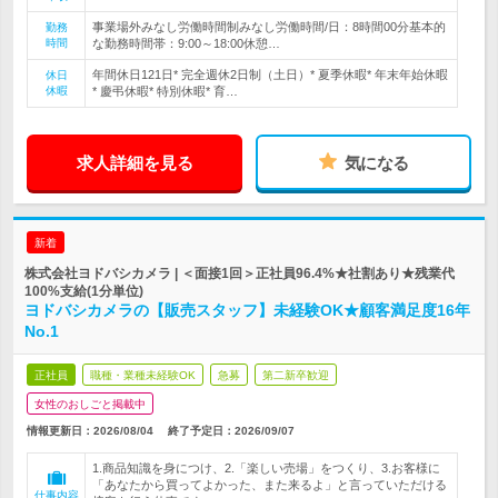
事業場外みなし労働時間制みなし労働時間/日：8時間00分基本的
勤務
時間
な勤務時間帯：9:00～18:00休憩…
年間休日121日* 完全週休2日制（土日）* 夏季休暇* 年末年始休暇
休日
休暇
* 慶弔休暇* 特別休暇* 育…
求人詳細を見る
気になる
新着
株式会社ヨドバシカメラ | ＜面接1回＞正社員96.4%★社割あり★残業代
100%支給(1分単位)
ヨドバシカメラの【販売スタッフ】未経験OK★顧客満足度16年
No.1
正社員
職種・業種未経験OK
急募
第二新卒歓迎
女性のおしごと掲載中
情報更新日：2026/08/04
終了予定日：
2026/09/07
1.商品知識を身につけ、2.「楽しい売場」をつくり、3.お客様に
「あなたから買ってよかった、また来るよ」と言っていただける
仕事内容