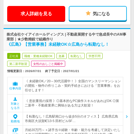
求人詳細を見る
気になる
株式会社ケイアイホールディングス | 不動産展開する中で急成長中のAM事
業部｜★少数精鋭で組織作り
《広島》【営業事務】未経験OK☆広島から転勤なし！
正社員
職種・業種未経験OK
急募
転勤なし
学歴不問
第二新卒歓迎
女性のおしごと掲載中
情報更新日：2026/07/31
終了予定日：
2027/01/21
《 未経験OK／20～30代活躍中！ 》全国のマンスリーマンション
の開拓・物件の作りこみ・契約手続きにおける「営業事務」をお
仕事内容
任せします！
《 意欲重視の採用 》◎基本的なPC操作スキルがあればOK ◎第
対象と
二新卒・不動産業界に興味がある方は大歓迎！
なる方
【 転勤なし！広島駅南口から徒歩5分のオフィス 】 広島県広島
市南区大須賀町13-5 田村ビル5F…
勤務地
月給20万円～＋諸手当※経験・年齢・能力を考慮して決定いたし