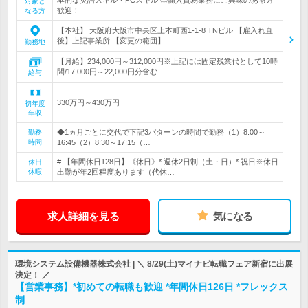
対象と
歓迎！
なる方
【本社】 大阪府大阪市中央区上本町西1‐1‐8 TNビル 【雇入れ直
後】上記事業所 【変更の範囲】…
勤務地
【月給】234,000円～312,000円※上記には固定残業代として10時
間/17,000円～22,000円分含む …
給与
330万円～430万円
初年度
年収
◆1ヵ月ごとに交代で下記3パターンの時間で勤務（1）8:00～
勤務
時間
16:45（2）8:30～17:15（…
# 【年間休日128日】《休日》* 週休2日制（土・日）* 祝日※休日
休日
休暇
出勤が年2回程度あります（代休…
求人詳細を見る
気になる
環境システム設備機器株式会社 | ＼ 8/29(土)マイナビ転職フェア新宿に出展
決定！ ／
【営業事務】*初めての転職も歓迎 *年間休日126日 *フレックス
制