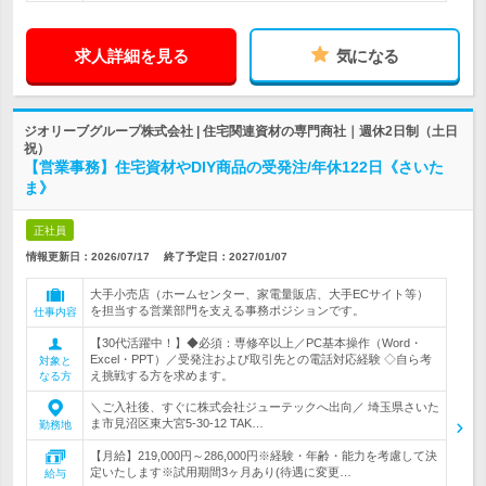
求人詳細を見る
気になる
ジオリーブグループ株式会社 | 住宅関連資材の専門商社｜週休2日制（土日
祝）
【営業事務】住宅資材やDIY商品の受発注/年休122日《さいた
ま》
正社員
情報更新日：2026/07/17
終了予定日：
2027/01/07
大手小売店（ホームセンター、家電量販店、大手ECサイト等）
を担当する営業部門を支える事務ポジションです。
仕事内容
【30代活躍中！】◆必須：専修卒以上／PC基本操作（Word・
Excel・PPT）／受発注および取引先との電話対応経験 ◇自ら考
対象と
え挑戦する方を求めます。
なる方
＼ご入社後、すぐに株式会社ジューテックへ出向／ 埼玉県さいた
ま市見沼区東大宮5-30-12 TAK…
勤務地
【月給】219,000円～286,000円※経験・年齢・能力を考慮して決
定いたします※試用期間3ヶ月あり(待遇に変更…
給与