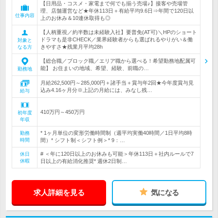
【日用品・コスメ・家電まで何でも揃う売場♪】接客や売場管
理、店舗運営など★年休113日＋有給平均9.6日⇒年間で120日以
仕事内容
上のお休み＆10連休取得も◎
【人柄重視／約半数は未経験入社】要普免(AT可)＼HPのショート
ドラマも是非CHECK／業界経験者からも選ばれるやりがい＆働
対象と
きやすさ★残業月平均28h
なる方
【総合職／ブロック職／エリア職から選べる！希望勤務地配属可
能】 お住まいの地域、希望、経験、前職の…
勤務地
月給262,500円～285,000円＋諸手当＋賞与年2回★今年度賞与見
込み4.16ヶ月分※上記の月給には、みなし残…
給与
410万円～450万円
初年度
年収
* 1ヶ月単位の変形労働時間制（週平均実働40時間／1日平均8時
勤務
時間
間）* シフト制＜シフト例＞* 9：…
# ＜年に120日以上のお休みも可能＞年休113日＋社内ルールで7
休日
休暇
日以上の有給消化推奨* 週休2日制…
求人詳細を見る
気になる