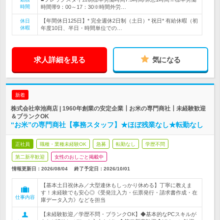
時間
時間帯9：00～17：30※時間外労…
【年間休日125日】* 完全週休2日制（土日）* 祝日* 有給休暇（初
休日
休暇
年度10日、半日・時間単位での…
求人詳細を見る
気になる
新着
株式会社幸池商店 | 1960年創業の安定企業┃お米の専門商社┃未経験歓迎
＆ブランクOK
“お米”の専門商社【事務スタッフ】★ほぼ残業なし★転勤なし
正社員
職種・業種未経験OK
急募
転勤なし
学歴不問
第二新卒歓迎
女性のおしごと掲載中
情報更新日：2026/08/04
終了予定日：
2026/10/01
【基本土日祝休み／大型連休もしっかり休める】丁寧に教えま
す！未経験でも安心◎《受発注入力・伝票発行・請求書作成・在
仕事内容
庫データ入力》などを担当
【未経験歓迎／学歴不問・ブランクOK】◆基本的なPCスキルが