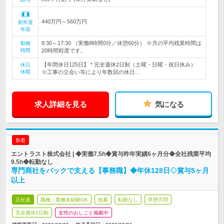
440万円～560万円
初年度
年収
8:30～17:30 （実働8時間0分／休憩60分） ※月の平均残業時間は
勤務
時間
20時間程度です。
【年間休日125日】 * 完全週休2日制（土曜・日曜・祝日休み）
休日
休暇
※工事の立会い等により年数回の休日…
求人詳細を見る
気になる
新着
エントラスト株式会社 | ◆実働7.5h◆賞与昨年実績6ヶ月分◆全社残業平均
9.5h◆転勤なし
専門商社をバックで支える【事務職】◆年休128日◇賞与5ヶ月
以上
正社員
職種・業種未経験OK
急募
転勤なし
学歴不問
完全週休2日制
女性のおしごと掲載中