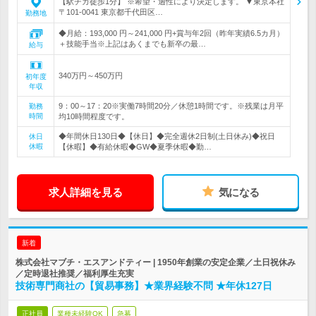
【駅チカ徒歩1分】 ※希望・適性により決定します。 ▼東京本社
〒101-0041 東京都千代田区…
勤務地
◆月給：193,000 円～241,000 円+賞与年2回（昨年実績6.5カ月）
＋技能手当※上記はあくまでも新卒の最…
給与
340万円～450万円
初年度
年収
9：00～17：20※実働7時間20分／休憩1時間です。※残業は月平
勤務
時間
均10時間程度です。
◆年間休日130日◆【休日】◆完全週休2日制(土日休み)◆祝日
休日
休暇
【休暇】◆有給休暇◆GW◆夏季休暇◆勤…
求人詳細を見る
気になる
新着
株式会社マブチ・エスアンドティー | 1950年創業の安定企業／土日祝休み
／定時退社推奨／福利厚生充実
技術専門商社の【貿易事務】★業界経験不問 ★年休127日
正社員
業種未経験OK
急募