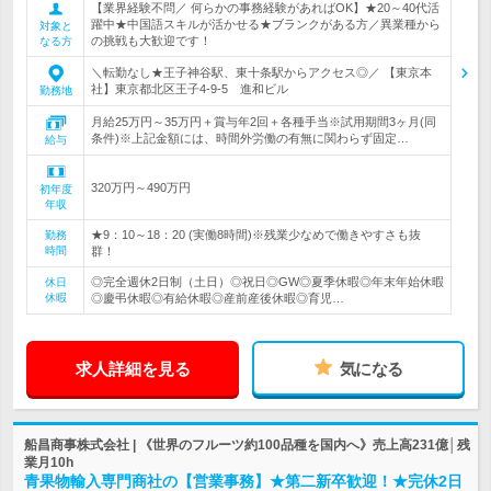
【業界経験不問／ 何らかの事務経験があればOK】★20～40代活
躍中★中国語スキルが活かせる★ブランクがある方／異業種から
対象と
の挑戦も大歓迎です！
なる方
＼転勤なし★王子神谷駅、東十条駅からアクセス◎／ 【東京本
社】東京都北区王子4-9-5 進和ビル
勤務地
月給25万円～35万円＋賞与年2回＋各種手当※試用期間3ヶ月(同
条件)※上記金額には、時間外労働の有無に関わらず固定…
給与
320万円～490万円
初年度
年収
★9：10～18：20 (実働8時間)※残業少なめで働きやすさも抜
勤務
時間
群！
◎完全週休2日制（土日）◎祝日◎GW◎夏季休暇◎年末年始休暇
休日
休暇
◎慶弔休暇◎有給休暇◎産前産後休暇◎育児…
求人詳細を見る
気になる
船昌商事株式会社 | 《世界のフルーツ約100品種を国内へ》売上高231億│残
業月10h
青果物輸入専門商社の【営業事務】★第二新卒歓迎！★完休2日