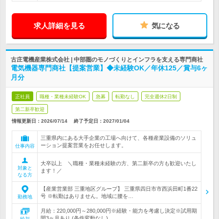
求人詳細を見る
気になる
古庄電機産業株式会社 | 中部圏のモノづくりとインフラを支える専門商社
電気機器専門商社【提案営業】◆未経験OK／年休125／賞与6ヶ
月分
正社員
職種・業種未経験OK
急募
転勤なし
完全週休2日制
第二新卒歓迎
情報更新日：2026/07/14
終了予定日：
2027/01/04
三重県内にある大手企業の工場へ向けて、各種産業設備のソリュ
ーション提案営業をお任せします。
仕事内容
大卒以上 ＼職種・業種未経験の方、第二新卒の方も歓迎いたし
対象と
ます！／
なる方
【産業営業部 三重地区グループ】 三重県四日市市西浜田町1番22
号 ※転勤はありません。地域に腰を…
勤務地
月給：220,000円～280,000円※経験・能力を考慮し決定※試用期
間3ヶ月あり (条件変動なし)
給与