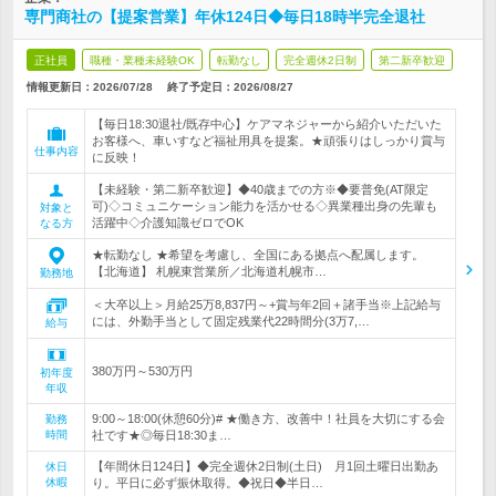
専門商社の【提案営業】年休124日◆毎日18時半完全退社
正社員
職種・業種未経験OK
転勤なし
完全週休2日制
第二新卒歓迎
情報更新日：2026/07/28
終了予定日：
2026/08/27
【毎日18:30退社/既存中心】ケアマネジャーから紹介いただいた
お客様へ、車いすなど福祉用具を提案。★頑張りはしっかり賞与
仕事内容
に反映！
【未経験・第二新卒歓迎】◆40歳までの方※◆要普免(AT限定
可)◇コミュニケーション能力を活かせる◇異業種出身の先輩も
対象と
活躍中◇介護知識ゼロでOK
なる方
★転勤なし ★希望を考慮し、全国にある拠点へ配属します。
【北海道】 札幌東営業所／北海道札幌市…
勤務地
＜大卒以上＞月給25万8,837円～+賞与年2回＋諸手当※上記給与
には、外勤手当として固定残業代22時間分(3万7,…
給与
380万円～530万円
初年度
年収
9:00～18:00(休憩60分)# ★働き方、改善中！社員を大切にする会
勤務
時間
社です★◎毎日18:30ま…
【年間休日124日】◆完全週休2日制(土日) 月1回土曜日出勤あ
休日
休暇
り。平日に必ず振休取得。◆祝日◆半日…