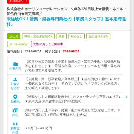
本日締め切り
株式会社キョーリツコーポレーション | ＼年休120日以上★服装・ネイル・
髪色自由★高定着率／
未経験OK！音楽・楽器専門商社の【事務スタッフ】基本定時退
社♪
正社員
職種・業種未経験OK
急募
転勤なし
完全週休2日制
第二新卒歓迎
女性のおしごと掲載中
情報更新日：2026/08/04
終了予定日：
2026/08/06
【楽器や音楽の知識は不要】受注入力・出荷の手配・取引先対応
等をお任せします。電話も勿論、チャットツールも活用！落ち着
仕事内容
いて処理できる環境です。
【未経験・第二新卒歓迎／高卒以上】★基本的なPC操作 ★20代
～40代の女性活躍中！「初めて」の方から「ブランクのある方」
対象と
まで幅広く歓迎します♪
なる方
【転勤なし】人形町駅徒歩4分！カフェやランチも充実のエリア♪
▼東京支店 東京都中央区日本橋堀留町…
勤務地
月給22万円以上※年齢・経験・能力を考慮して決定致します。※
試用期間3ヶ月（待遇の変更はありません）
給与
300万円～400万円
初年度
年収