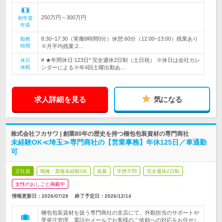
250万円～300万円
初年度
年収
8:30~17:30（実働8時間0分）休憩:60分（12:00~13:00）残業あり
勤務
時間
※月平均残業:2…
# ★年間休日:123日* 完全週休2日制（土日祝） ※休日は会社カレ
休日
休暇
ンダーによる※年4回土曜出勤あ…
求人詳細を見る
気になる
株式会社フカサワ | 創業80年の歴史を持つ梱包包装資材の専門商社
未経験OK≪埼玉≫専門商社の【営業事務】年休125日／車通勤
可
正社員
職種・業種未経験OK
急募
学歴不問
完全週休2日制
女性のおしごと掲載中
情報更新日：2026/07/28
終了予定日：
2026/12/14
梱包包装資材を扱う専門商社の支店にて、外勤担当のサポートや
受発注管理、電話やメールでお客様のご依頼への対応をお任せし