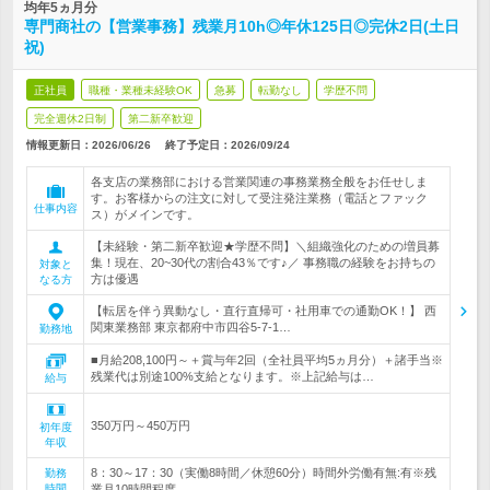
均年5ヵ月分
専門商社の【営業事務】残業月10h◎年休125日◎完休2日(土日
祝)
正社員
職種・業種未経験OK
急募
転勤なし
学歴不問
完全週休2日制
第二新卒歓迎
情報更新日：2026/06/26
終了予定日：
2026/09/24
各支店の業務部における営業関連の事務業務全般をお任せしま
す。お客様からの注文に対して受注発注業務（電話とファック
仕事内容
ス）がメインです。
【未経験・第二新卒歓迎★学歴不問】＼組織強化のための増員募
集！現在、20~30代の割合43％です♪／ 事務職の経験をお持ちの
対象と
方は優遇
なる方
【転居を伴う異動なし・直行直帰可・社用車での通勤OK！】 西
関東業務部 東京都府中市四谷5-7-1…
勤務地
■月給208,100円～＋賞与年2回（全社員平均5ヵ月分）＋諸手当※
残業代は別途100%支給となります。※上記給与は…
給与
350万円～450万円
初年度
年収
8：30～17：30（実働8時間／休憩60分）時間外労働有無:有※残
勤務
時間
業月10時間程度