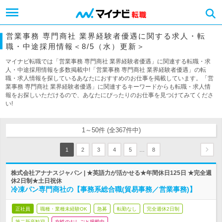
営業事務 専門商社 業界経験者優遇に関する求人・転
職・中途採用情報＜8/5（水）更新＞
マイナビ転職では「営業事務 専門商社 業界経験者優遇」に関連する転職・求
人・中途採用情報を多数掲載中!「営業事務 専門商社 業界経験者優遇」の転
職・求人情報を探しているあなたにおすすめのお仕事を掲載しています。「営
業事務 専門商社 業界経験者優遇」に関連するキーワードからも転職・求人情
報をお探しいただけるので、あなたにぴったりのお仕事を見つけてみてくださ
い!
1～50件 (全367件中)
…
1
2
3
4
5
8
株式会社アナナスジャパン | ★英語力が活かせる★年間休日125日 ★完全週
休2日制★土日祝休
冷凍パン専門商社の【事務系総合職(貿易事務／営業事務)】
正社員
職種・業種未経験OK
急募
転勤なし
完全週休2日制
第二新卒歓迎
女性のおしごと掲載中