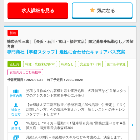
求人詳細を見る
気になる
新着
株式会社三富 | 【長浜・石川・富山・福井支店】限定募集◆転勤なし／希望
考慮
専門商社【事務スタッフ】適性に合わせたキャリアパス充実
正社員
職種・業種未経験OK
転勤なし
完全週休2日制
第二新卒歓迎
女性のおしごと掲載中
情報更新日：2026/07/31
終了予定日：
2026/10/29
見積もり作成やお客様対応や事務処理、各種調整など 営業スタッ
フのアシスタント業務を中心にお任せ
仕事内容
【未経験＆第二新卒歓迎／学歴不問／20代活躍中】安定して長く
活躍したい方、今の環境を変えたい方、新しいことへのチャレン
対象と
ジをサポートします！
なる方
*転勤なし *マイカー通勤OK！駐車場も完備 *勤務は選べます ■長
浜支店：滋賀県長浜市森町364…
勤務地
月給195,000円～※経験やスキルなどを考慮の上、決定します。