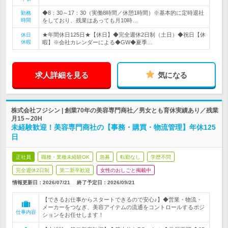
◆8：30～17：30（実働8時間／休憩1時間）※基本的に定時退社
勤務
時間
をしており、残業はあっても月10時…
★年間休日125日★【休日】◆完全週休2日制（土日）◆祝日【休
休日
休暇
暇】※会社カレンダーによる◆GW◆夏季…
求人詳細を見る
気になる
株式会社フジシン | 創業70年の美容専門商社／男女とも育休実績あり／残業
月15～20H
未経験歓迎！美容専門商社の【事務・購買・物流管理】年休125
日
正社員
職種・業種未経験OK
急募
転勤なし
学歴不問
完全週休2日制
第二新卒歓迎
女性のおしごと掲載中
情報更新日：2026/07/21
終了予定日：
2026/09/21
【できるお仕事からスタートできるので安心♪】◆営業・物流・
メーカーをつなぎ、美容アイテムの流通をコントロールするポジ
仕事内容
ションをお任せします！