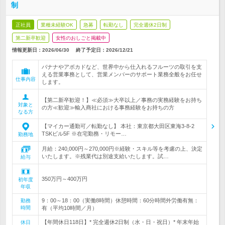
制
正社員
業種未経験OK
急募
転勤なし
完全週休2日制
第二新卒歓迎
女性のおしごと掲載中
情報更新日：2026/06/30
終了予定日：
2026/12/21
バナナやアボカドなど、世界中から仕入れるフルーツの取引を支
える営業事務として、営業メンバーのサポート業務全般をお任せ
仕事内容
します。
【第二新卒歓迎！】≪必須≫大卒以上／事務の実務経験をお持ち
対象と
の方≪歓迎≫輸入商社における事務経験をお持ちの方
なる方
【マイカー通勤可／転勤なし】 本社：東京都大田区東海3-8-2
TSKビル5F ※在宅勤務・リモー…
勤務地
月給：240,000円～270,000円※経験・スキル等を考慮の上、決定
いたします。※残業代は別途支給いたします。試…
給与
350万円～400万円
初年度
年収
9：00～18：00（実働8時間）休憩時間：60分時間外労働有無：
勤務
時間
有（平均10時間／月）
【年間休日118日】* 完全週休2日制（水・日・祝日）* 年末年始
休日