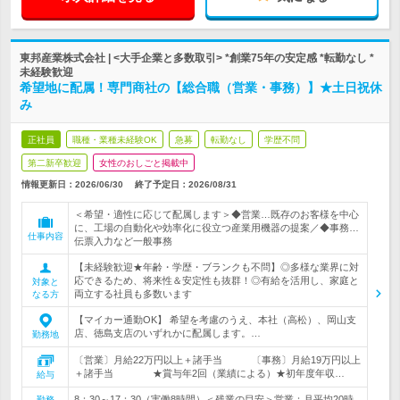
東邦産業株式会社 | <大手企業と多数取引> *創業75年の安定感 *転勤なし *
未経験歓迎
希望地に配属！専門商社の【総合職（営業・事務）】★土日祝休
み
正社員
職種・業種未経験OK
急募
転勤なし
学歴不問
第二新卒歓迎
女性のおしごと掲載中
情報更新日：2026/06/30
終了予定日：
2026/08/31
＜希望・適性に応じて配属します＞◆営業…既存のお客様を中心
に、工場の自動化や効率化に役立つ産業用機器の提案／◆事務…
仕事内容
伝票入力など一般事務
【未経験歓迎★年齢・学歴・ブランクも不問】◎多様な業界に対
応できるため、将来性＆安定性も抜群！◎有給を活用し、家庭と
対象と
両立する社員も多数います
なる方
【マイカー通勤OK】 希望を考慮のうえ、本社（高松）、岡山支
店、徳島支店のいずれかに配属します。…
勤務地
〔営業〕月給22万円以上＋諸手当 〔事務〕月給19万円以上
＋諸手当 ★賞与年2回（業績による）★初年度年収…
給与
8：30～17：30（実働8時間）＜残業の目安＞営業：月平均20時
勤務