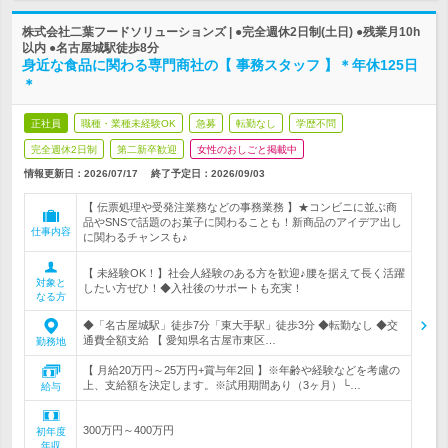
株式会社二葉フードソリューションズ | ●完全週休2日制(土日) ●残業月10h
以内 ●名古屋城駅徒歩8分
身近な食品に関わる専門商社の【 事務スタッフ 】＊年休125日
＊
正社員
職種・業種未経験OK
急募
転勤なし
学歴不問
完全週休2日制
第二新卒歓迎
女性のおしごと掲載中
情報更新日：2026/07/17
終了予定日：
2026/09/03
【 伝票処理や受発注業務などの事務業務 】★コンビニに並ぶ商
品やSNSで話題のお菓子に関わることも！新商品のアイデア出し
仕事内容
に関わるチャンスも♪
【 未経験OK！】社会人経験のある方を歓迎♪腰を据えて長く活躍
対象と
したい方ぜひ！◆入社後のサポートも充実！
なる方
◆「名古屋城駅」徒歩7分「東大手駅」徒歩3分 ◆転勤なし ◆交
通費全額支給 【 愛知県名古屋市東区…
勤務地
【 月給20万円～25万円+賞与年2回 】※年齢や経験などを考慮の
上、支給額を決定します。※試用期間あり（3ヶ月）└…
給与
300万円～400万円
初年度
年収