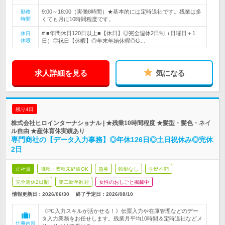
9:00～18:00（実働8時間）★基本的には定時退社です。残業は多
勤務
時間
くても月に10時間程度です。
# ■年間休日120日以上■【休日】◎完全週休2日制（日曜日＋1
休日
休暇
日）◎祝日【休暇】◎年末年始休暇◎G…
求人詳細を見る
気になる
残り4日
株式会社ヒロインターナショナル | ★残業10時間程度 ★髪型・髪色・ネイ
ル自由 ★産休育休実績あり
専門商社の【データ入力事務】◎年休126日◎土日祝休み◎完休
2日
正社員
職種・業種未経験OK
急募
転勤なし
学歴不問
完全週休2日制
第二新卒歓迎
女性のおしごと掲載中
情報更新日：2026/06/30
終了予定日：
2026/08/10
《PC入力スキルが活かせる！》伝票入力や在庫管理などのデー
タ入力業務をお任せします。残業月平均10時間＆定時退社などメ
仕事内容