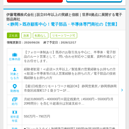
伊藤電機株式会社 | 設立65年以上の実績と信頼｜世界8拠点に展開する電子
部品商社
＜静岡＞既存顧客中心！電子部品・半導体専門商社の【営業】
正社員
急募
転勤なし
リモートワーク可
情報更新日：2026/06/26
終了予定日：
2026/12/17
【フォロー体制あり】既存のお取引先を中心に、半導体・電子部
品のルート営業として、問い合わせ対応やご提案、資料作成など
仕事内容
をお任せします。
経験者歓迎！≪必須≫大卒以上／製造業の営業経験をお持ちの方
≪歓迎≫半導体等の法人営業経験をお持ちの方／電子部品の技術
対象と
職経験をお持ちの方
なる方
【週1日程度のリモートワーク相談OK】 静岡営業所／静岡県静岡
市葵区紺屋町17-1 葵タワー1F…
勤務地
月給318000円～400000円※固定残業代（45000円～55000円/月
20時間分）を含む※超過分は別途支給※…
給与
550万円～790万円
初年度
年収
■フレックスタイム制標準労働時間7.5時間/休憩1時間※標準労働
勤務