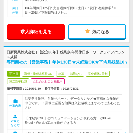
# ■年間休日125日* 完全週休2日制（土日）* 祝日* 有給休暇└10
休日
休暇
日～20日／下限日数は入社…
求人詳細を見る
気になる
日新興業株式会社 | 【設立80年】残業少/年間休日多 ワークライフバラン
ス抜群
専門商社の【営業事務】年休130日★未経験OK★平均月残業10h
正社員
職種・業種未経験OK
急募
転勤なし
完全週休2日制
第二新卒歓迎
女性のおしごと掲載中
情報更新日：2026/06/30
終了予定日：
2026/08/31
◎受発注業務、営業サポート、データ入力など★事務的な作業が
中心です。 ※業務に必要な知識は入社後教えますのでご安心くだ
仕事内容
さい
【 未経験OK 】◎コミュニケーションが取れる方 ◎PCや
対象と
Excel・Wordの基本操作ができる方
なる方