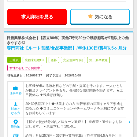
求人詳細を見る
気になる
日新興業株式会社 | 【設立80年】実働7時間20分◇既存顧客が9割以上◇働
きやすさ◎
専門商社【ルート営業/食品事業部】/年休130日/賞与6.5ヶ月分
正社員
業種未経験OK
急募
完全週休2日制
第二新卒歓迎
女性のおしごと掲載中
情報更新日：2026/07/27
終了予定日：
2026/10/08
お客様が求める原材料などの手配・提案を行います。一人ひとり
が担当クライアントをもち、長期的な信頼関係を築きます。★土
仕事内容
日祝休み ★残業ほぼ無し
20~30代活躍中！◆45歳までの方 ※若年層の長期キャリア形成を
図るため ◆コミュニケーションやチームワークを大切にできる方
対象と
をお待ちしています
なる方
【駅チカ徒歩6分以内／IUターン歓迎！】 ※希望・適性により決
定します。 ▼東京本社 〒101-0…
勤務地
給与：月給25万円～35万円+賞与年2回（昨年実績6.5カ月分）※