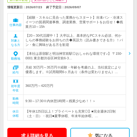
情報更新日：2026/07/23
終了予定日：
2026/09/07
【経験・スキルに見合った業務からスタート】冷凍パン・冷凍ス
イーツの貿易関連事務、調達業務、営業サポートをお任せ！◆残
仕事内容
業月10～15h
【20～30代活躍中！】大卒以上、基本的なPCスキル必須、何か
しらの事務経験をお持ちの方◆英語力（読み書きできる方）！パ
対象と
ン・食に興味がある方を歓迎
なる方
【本社は原宿駅と明治神宮前駅◎おしゃれな環境です♪】 〒150-
0001 東京都渋谷区神宮前6-3…
勤務地
月給 30万円～35万円※経験・年齢を考慮の上、当社規定により
優遇します。※試用期間6ヶ月あり（条件は変わりません）…
給与
360万円～420万円
初年度
年収
勤務
9:30～17:30※内休憩1時間＜残業少なめ！！＞
時間
【年休125日以上！プライベートも充実◎】■完全週休2日制
休日
休暇
（土・日）・祝日■夏季休暇、年末年始休暇、…
求人詳細を見る
気になる