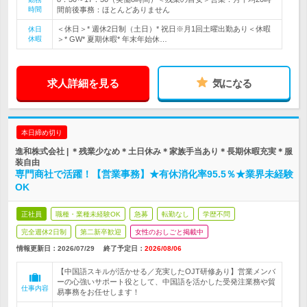
時間
間前後事務：ほとんどありません
＜休日＞* 週休2日制（土日）* 祝日※月1回土曜出勤あり＜休暇
休日
休暇
＞* GW* 夏期休暇* 年末年始休…
求人詳細を見る
気になる
本日締め切り
進和株式会社 | ＊残業少なめ＊土日休み＊家族手当あり＊長期休暇充実＊服
装自由
専門商社で活躍！【営業事務】★有休消化率95.5％★業界未経験
OK
正社員
職種・業種未経験OK
急募
転勤なし
学歴不問
完全週休2日制
第二新卒歓迎
女性のおしごと掲載中
情報更新日：2026/07/29
終了予定日：
2026/08/06
【中国語スキルが活かせる／充実したOJT研修あり】営業メンバ
ーの心強いサポート役として、中国語を活かした受発注業務や貿
仕事内容
易事務をお任せします！