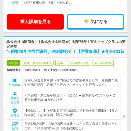
休暇
休暇* 夏季休暇（3日）* 年次有…
求人詳細を見る
気になる
株式会社山田商會 | 【株式会社山田商会】創業76年！富山トップクラスの安
定基盤
＼創業76年の専門商社／未経験歓迎！【営業事務】★年休123日
正社員
職種・業種未経験OK
急募
完全週休2日制
第二新卒歓迎
情報更新日：2026/05/01
終了予定日：
2026/10/29
水回り関連資材を扱う専門商社での営業事務として、見積書作成
や受発注処理、営業担当者のサポートなどを担当します。
仕事内容
＜未経験・第二新卒歓迎！＞《必須》■ 基本的なPCスキル ■ 普
対象と
通自動車免許 ★年休123日
なる方
【転勤なし！】 ■富山支店 富山県富山市針原中町485番地 【雇入
れ直後】上記事業所 【変更の範囲…
勤務地
月給185,000円～220,000円※経験・スキル等を考慮し決定いたし
ます。※試用期間:3ヶ月（待遇変更なし）
給与