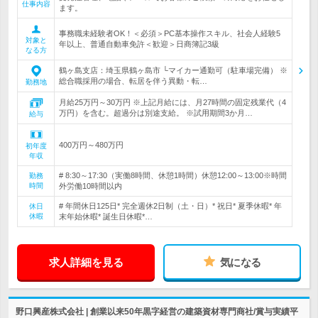
仕事内容
ます。
事務職未経験者OK！＜必須＞PC基本操作スキル、社会人経験5
対象と
年以上、普通自動車免許＜歓迎＞日商簿記3級
なる方
鶴ヶ島支店：埼玉県鶴ヶ島市 └マイカー通勤可（駐車場完備） ※
総合職採用の場合、転居を伴う異動・転…
勤務地
月給25万円～30万円 ※上記月給には、月27時間の固定残業代（4
万円）を含む。超過分は別途支給。 ※試用期間3か月…
給与
400万円～480万円
初年度
年収
# 8:30～17:30（実働8時間、休憩1時間）休憩12:00～13:00※時間
勤務
時間
外労働10時間以内
# 年間休日125日* 完全週休2日制（土・日）* 祝日* 夏季休暇* 年
休日
休暇
末年始休暇* 誕生日休暇*…
求人詳細を見る
気になる
野口興産株式会社 | 創業以来50年黒字経営の建築資材専門商社/賞与実績平