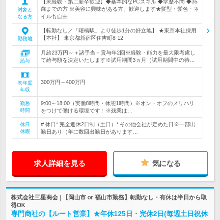
【未経験・第二新卒歓迎】◆基本的なPCスキル ◆学歴不問 ◆35
歳までの方 ※美容に興味がある方、歓迎します★髪型・髪色・ネ
対象と
イルも自由
なる方
【転勤なし／「曙橋駅」より徒歩1分の好立地】 ★東京本社採用
【本社】 東京都新宿区住吉町8-12
勤務地
月給23万円～＋諸手当＋賞与年2回※経験・能力を最大限考慮し
て給与額を決定いたします※試用期間3ヵ月（試用期間中の待…
給与
300万円～400万円
初年度
年収
9:00～18:00（実働8時間・休憩1時間）※オン・オフのメリハリ
勤務
時間
をつけて働ける環境です！※残業は…
# 休日* 完全週休2日制（土日）* その他会社が定めた日※一部出
休日
休暇
勤日あり（年に数回出勤日があります…
求人詳細を見る
気になる
株式会社三星商会 | 【岡山市 or 福山市勤務】転勤なし・有休は半日から取
得OK
専門商社の【ルート営業】★年休125日・完休2日(毎週土日祝休