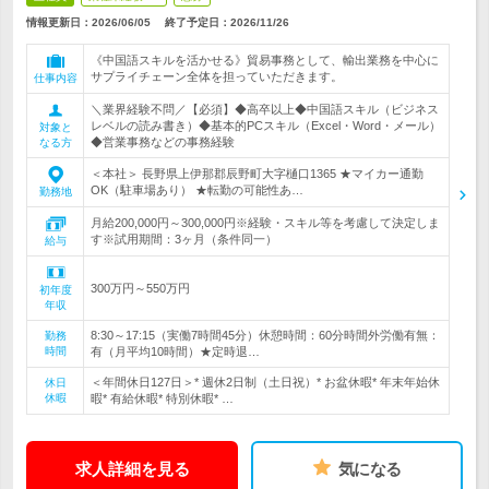
情報更新日：2026/06/05
終了予定日：
2026/11/26
《中国語スキルを活かせる》貿易事務として、輸出業務を中心に
サプライチェーン全体を担っていただきます。
仕事内容
＼業界経験不問／【必須】◆高卒以上◆中国語スキル（ビジネス
レベルの読み書き）◆基本的PCスキル（Excel・Word・メール）
対象と
◆営業事務などの事務経験
なる方
＜本社＞ 長野県上伊那郡辰野町大字樋口1365 ★マイカー通勤
OK（駐車場あり） ★転勤の可能性あ…
勤務地
月給200,000円～300,000円※経験・スキル等を考慮して決定しま
す※試用期間：3ヶ月（条件同一）
給与
300万円～550万円
初年度
年収
8:30～17:15（実働7時間45分）休憩時間：60分時間外労働有無：
勤務
時間
有（月平均10時間）★定時退…
＜年間休日127日＞* 週休2日制（土日祝）* お盆休暇* 年末年始休
休日
休暇
暇* 有給休暇* 特別休暇* …
求人詳細を見る
気になる