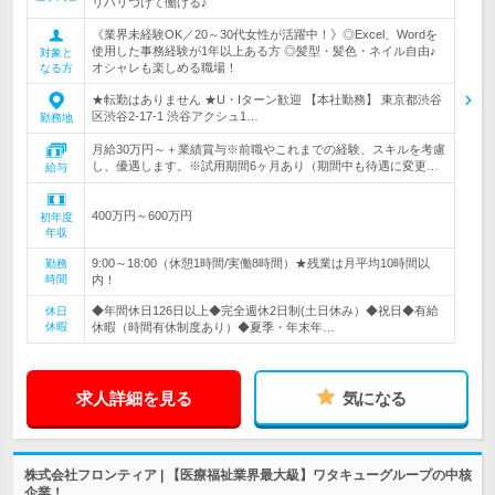
リハリつけて働ける♪
《業界未経験OK／20～30代女性が活躍中！》◎Excel、Wordを
使用した事務経験が1年以上ある方 ◎髪型・髪色・ネイル自由♪
対象と
オシャレも楽しめる職場！
なる方
★転勤はありません ★U・Iターン歓迎 【本社勤務】 東京都渋谷
区渋谷2-17-1 渋谷アクシュ1…
勤務地
月給30万円～＋業績賞与※前職やこれまでの経験、スキルを考慮
し、優遇します。※試用期間6ヶ月あり（期間中も待遇に変更…
給与
400万円～600万円
初年度
年収
9:00～18:00（休憩1時間/実働8時間）★残業は月平均10時間以
勤務
時間
内！
◆年間休日126日以上◆完全週休2日制(土日休み）◆祝日◆有給
休日
休暇
休暇（時間有休制度あり）◆夏季・年末年…
求人詳細を見る
気になる
株式会社フロンティア | 【医療福祉業界最大級】ワタキューグループの中核
企業！