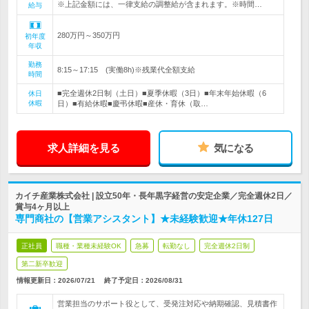
※上記金額には、一律支給の調整給が含まれます。※時間…
給与
280万円～350万円
初年度
年収
勤務
8:15～17:15 (実働8h)※残業代全額支給
時間
■完全週休2日制（土日）■夏季休暇（3日）■年末年始休暇（6
休日
休暇
日）■有給休暇■慶弔休暇■産休・育休（取…
求人詳細を見る
気になる
カイチ産業株式会社 | 設立50年・長年黒字経営の安定企業／完全週休2日／
賞与4ヶ月以上
専門商社の【営業アシスタント】★未経験歓迎★年休127日
正社員
職種・業種未経験OK
急募
転勤なし
完全週休2日制
第二新卒歓迎
情報更新日：2026/07/21
終了予定日：
2026/08/31
営業担当のサポート役として、受発注対応や納期確認、見積書作