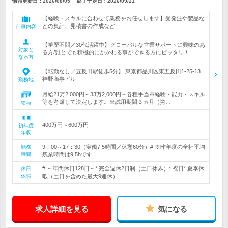
情報更新日：2026/08/05
終了予定日：
2026/09/21
【経験・スキルに合わせて業務をお任せします】受発注や製品な
どの集計、見積書の作成など
仕事内容
【学歴不問／30代活躍中】グローバルな営業サポートに興味のあ
対象と
る方/誰とでも積極的にかかわる事ができる方にピッタリ！
なる方
【転勤なし／五反田駅徒歩5分】 東京都品川区東五反田1-25-13
神野商事ビル
勤務地
月給21万2,000円～33万2,000円＋各種手当※経験・能力・スキル
等を考慮して決定します。※試用期間３ヵ月（労…
給与
400万円～600万円
初年度
年収
9：00～17：30（実働7.5時間／休憩60分）# ※昨年度の全社平均
勤務
時間
残業時間は9.5hです！
# ～年間休日128日～* 完全週休2日制（土日休み）* 祝日* 夏季休
休日
休暇
暇（土日を含めた最大9連休）…
求人詳細を見る
気になる