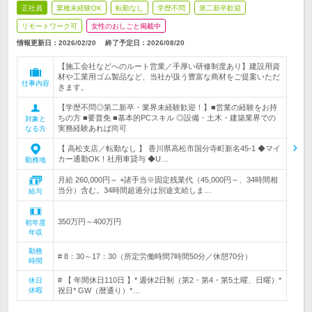
正社員
業種未経験OK
転勤なし
学歴不問
第二新卒歓迎
リモートワーク可
女性のおしごと掲載中
情報更新日：2026/02/20
終了予定日：
2026/08/20
【施工会社などへのルート営業／手厚い研修制度あり】建設用資
材や工業用ゴム製品など、当社が扱う豊富な商材をご提案いただ
仕事内容
きます。
【学歴不問◎第二新卒・業界未経験歓迎！】■営業の経験をお持
ちの方 ■要普免 ■基本的PCスキル ◎設備・土木・建築業界での
対象と
実務経験あれば尚可
なる方
【 高松支店／転勤なし 】 香川県高松市国分寺町新名45‐1 ◆マイ
カー通勤OK！社用車貸与 ◆U…
勤務地
月給 260,000円～ +諸手当※固定残業代（45,000円～、34時間相
当分）含む。34時間超過分は別途支給しま…
給与
350万円～400万円
初年度
年収
勤務
# 8：30～17：30（所定労働時間7時間50分／休憩70分）
時間
# 【 年間休日110日 】* 週休2日制（第2・第4・第5土曜、日曜）*
休日
休暇
祝日* GW（暦通り）*…