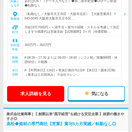
あればOK！（データ入力など）◆第二新卒歓迎◆UIターン歓迎
対象と
◆転勤なし
なる方
《転勤なし／大阪市天王寺区・大阪市北区》 【大阪営業所】 〒
543-0045 大阪府大阪市天王寺区…
勤務地
月給19万7000円～＋諸手当＋賞与※経験・スキルを考慮して決定
します※残業代は別途支給【試用期間】3ヶ月（待遇変動…
給与
300万円～350万円
初年度
年収
# 08:30～17:30 または 09:00～18:00（シフト制／実働8時間・休
勤務
時間
憩60分）※勤務…
# 【年間休日】116日＋有休計画付与1日# 【休日】* 週休2日制
休日
休暇
（基本は土日祝休み）※会社カレン…
求人詳細を見る
気になる
株式会社秦商事 | 【 創業以来”黒字経営”を続ける安定企業 】抜群の働きや
すさ◎
高松◆資材の専門商社【営業】賞与5カ月実績／転勤なし◎