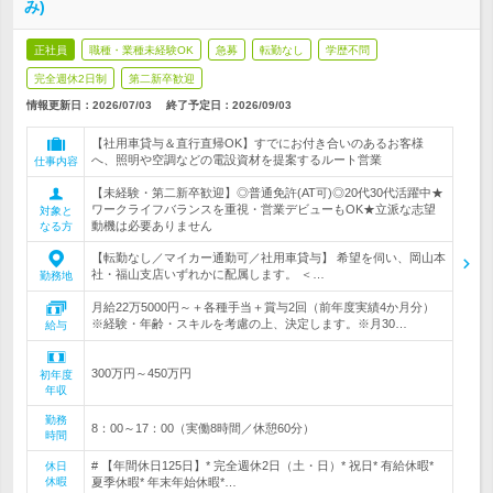
み)
正社員
職種・業種未経験OK
急募
転勤なし
学歴不問
完全週休2日制
第二新卒歓迎
情報更新日：2026/07/03
終了予定日：
2026/09/03
【社用車貸与＆直行直帰OK】すでにお付き合いのあるお客様
へ、照明や空調などの電設資材を提案するルート営業
仕事内容
【未経験・第二新卒歓迎】◎普通免許(AT可)◎20代30代活躍中★
ワークライフバランスを重視・営業デビューもOK★立派な志望
対象と
動機は必要ありません
なる方
【転勤なし／マイカー通勤可／社用車貸与】 希望を伺い、岡山本
社・福山支店いずれかに配属します。 ＜…
勤務地
月給22万5000円～＋各種手当＋賞与2回（前年度実績4か月分）
※経験・年齢・スキルを考慮の上、決定します。※月30…
給与
300万円～450万円
初年度
年収
勤務
8：00～17：00（実働8時間／休憩60分）
時間
# 【年間休日125日】* 完全週休2日（土・日）* 祝日* 有給休暇*
休日
休暇
夏季休暇* 年末年始休暇*…