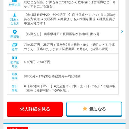
成などを担当。知識を身につけながら数年後には営業職など、キ
仕事内容
ャリアを広げる道も！
【未経験歓迎★20～30代活躍中】商社営業やモノづくりに興味が
ある方歓迎 ★文理不問 ★経験よりも人物面を重視 ★社員全員が
対象と
中途入社です！
なる方
【転勤なし】 兵庫県神戸市長田区駒ケ林南町1番77号
勤務地
月給23万円～28万円＋賞与年2回※経験・能力・適性などを考慮
のうえ、優遇いたします※試用期間3カ月あり（待遇の変更…
給与
400万円～500万円
初年度
年収
勤務
8時30分～17時30分※残業月平均10時間
時間
# 【年間休日127日】■完全週休2日制（土・日）* 祝日* 有給休暇
休日
休暇
（柔軟に取得可能）* GW休暇…
求人詳細を見る
気になる