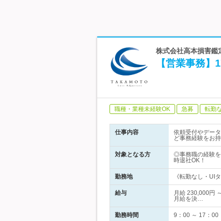
株式会社高本損害鑑定
【営業事務】1
職種・業種未経験OK
急募
転勤
仕事内容
依頼受付やデータ
ど事務経験をお持
対象となる方
◎事務職の経験をお
時退社OK！
勤務地
《転勤なし・UIタ
給与
月給 230,00
月給を決…
勤務時間
9：00 ～ 17