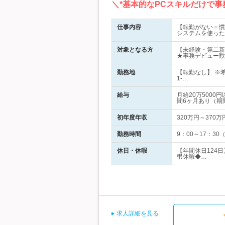
＼*基本的なPCスキルだけで
仕事内容
【転勤がない＝慣
システムを使った
対象となる方
【未経験・第二新
★事務デビュー歓
勤務地
【転勤なし】 ※
1-…
給与
月給20万500
間6ヶ月あり（期
初年度年収
320万円～370万
勤務時間
9：00～17：3
休日・休暇
【年間休日124
弔休暇◆…
求人詳細を見る