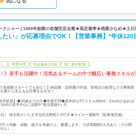
気になる
クシャー | 1968年創業の老舗安定企業★高定着率★残業少なめ★土日
たい」が応募理由でOK！【営業事務】*年休120
なし
学歴不問
完全週休2日制
第二新卒歓迎
！》若手も活躍中！活気あるチームの中で幅広い事務スキルが
りで未経験スタートでも安心！】納品書・請求書の作成、受発注の処理などの事務業
を裏から支えるお仕事をお任せ！
新卒歓迎】◆30歳までの方◆学歴不問◆基本的なPCスキル(Word・Excel)があれば
～30代の若手中心に活躍中*賞与実績4ヶ月
社》 埼玉県さいたま市北区吉野町2-257-8 ★マイカー通勤可（駐車場完備）
0万円 ※年齢、経験、能力を考慮の上、優遇します。※試用期間3カ月あり（その間
せん）…