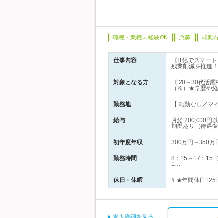
職種・業種未経験OK
急募
転勤
仕事内容
《IT化でスマー
残業削減を推進！
対象となる方
《 20～30代
（※）★学歴や経
勤務地
【 転勤なし／マイ
給与
月給 200,00
期間あり（待遇変
初年度年収
300万円～350万
勤務時間
8：15～17：
1…
休日・休暇
# ★年間休日12
求人詳細を見る