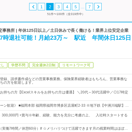
…
1
2
3
4
5
7
51件〜100件（全319件中）
事務所 | 年休125日以上／土日休みで長く働ける！業界上位安定企業
7時退社可能！月給23万～ 駅近 年間休日125日
なし
学歴不問
完全週休2日制
リモートワーク可
登録、請求書作成などの営業事務業務。保険業界経験者はもちろん、営業事務な
ちの方を歓迎します。
持ちの方【Excelスキルをお持ちの方は優遇】 ＼20代～30代活躍中／◎17時定
ーン歓迎》 ■福岡本部 福岡県福岡市博多区店屋町2-33 ※地下鉄【中洲川端駅】…
0円 ～ 300,000円 +賞与※年齢、経験、能力を充分に考慮の上、 入社時スタートする
：00（実働7時間／休憩60分）# ☆メリハリつけて活躍できます月の残業時間はほぼ…