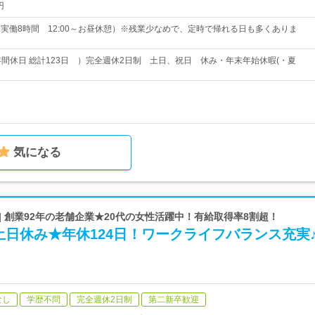
円
0（実働8時間 12:00～お昼休憩）※残業少なめで、定時で帰れる日も多くありま
：年間休日 総計123日 ）完全週休2日制 土日、祝日 休み・年末年始休暇(・夏
気になる
| 創業92年の老舗企業★20代の女性活躍中！有給取得率8割超！
日休み★年休124日！ワークライフバランス充実
なし
学歴不問
完全週休2日制
第二新卒歓迎