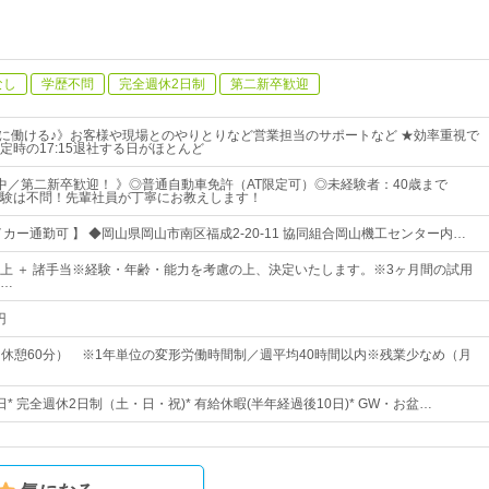
なし
学歴不問
完全週休2日制
第二新卒歓迎
トに働ける♪》お客様や現場とのやりとりなど営業担当のサポートなど ★効率重視で
定時の17:15退社する日がほとんど
活躍中／第二新卒歓迎！ 》◎普通自動車免許（AT限定可）◎未経験者：40歳まで
験は不問！先輩社員が丁寧にお教えします！
カー通勤可 】 ◆岡山県岡山市南区福成2-20-11 協同組合岡山機工センター内…
0円以上 ＋ 諸手当※経験・年齢・能力を考慮の上、決定いたします。※3ヶ月間の試用
…
円
15（休憩60分） ※1年単位の変形労働時間制／週平均40時間以内※残業少なめ（月
5日* 完全週休2日制（土・日・祝)* 有給休暇(半年経過後10日)* GW・お盆…