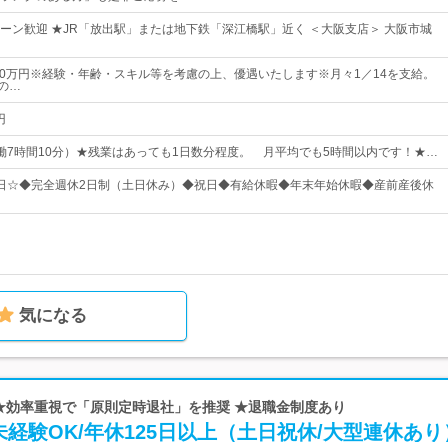
ターン歓迎 ★JR「放出駅」または地下鉄「深江橋駅」近く ＜大阪支店＞ 大阪市城
600万円※経験・年齢・スキル等を考慮の上、優遇いたします※月々1／14を支給。
の…
円
0（実働7時間10分）★残業はあっても1日数分程度。 月平均でも5時間以内です！★…
26日☆◆完全週休2日制（土日休み）◆祝日◆有給休暇◆年末年始休暇◆産前産後休
気になる
 ★効率重視で「原則定時退社」を推奨 ★退職金制度あり
経験OK/年休125日以上（土日祝休/大型連休あり