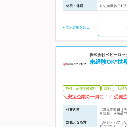
休日・休暇
# ＼ 年間休日1
求人詳細を見る
株式会社ベビーロック
未経験OK*世
職種・業種未経験OK
急募
転勤
＼安定企業の一員に！／ 受発
仕事内容
【基本定時退社/
を担当 ★製品の
対象となる方
【家庭と両立しな
ビューの方」「ブ