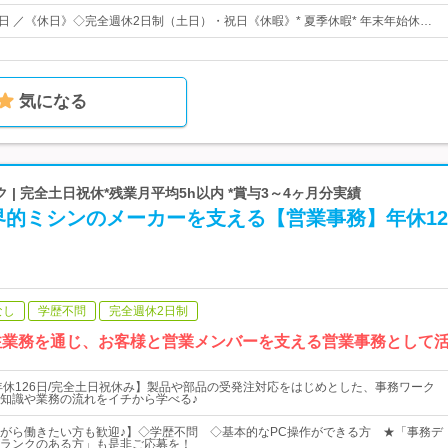
25日 ／《休日》◇完全週休2日制（土日）・祝日《休暇》* 夏季休暇* 年末年始休…
気になる
 | 完全土日祝休*残業月平均5h以内 *賞与3～4ヶ月分実績
界的ミシンのメーカーを支える【営業事務】年休12
なし
学歴不問
完全週休2日制
注業務を通じ、お客様と営業メンバーを支える営業事務として
年休126日/完全土日祝休み】製品や部品の受発注対応をはじめとした、事務ワーク
知識や業務の流れをイチから学べる♪
がら働きたい方も歓迎♪】◇学歴不問 ◇基本的なPC操作ができる方 ★「事務デ
ランクのある方」も是非ご応募を！