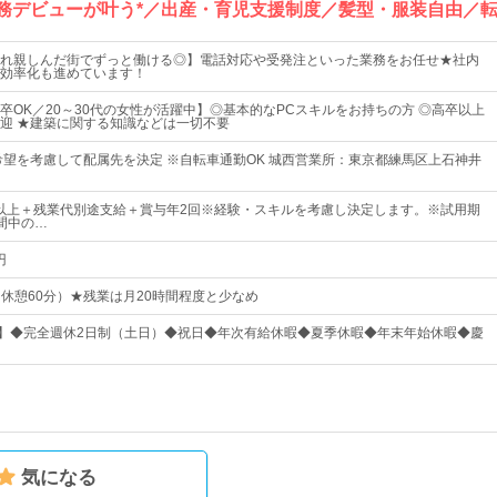
事務デビューが叶う*／出産・育児支援制度／髪型・服装自由／転
れ親しんだ街でずっと働ける◎】電話対応や受発注といった業務をお任せ★社内
効率化も進めています！
卒OK／20～30代の女性が活躍中】◎基本的なPCスキルをお持ちの方 ◎高卒以上
迎 ★建築に関する知識などは一切不要
希望を考慮して配属先を決定 ※自転車通勤OK 城西営業所：東京都練馬区上石神井
0円以上＋残業代別途支給＋賞与年2回※経験・スキルを考慮し決定します。※試用期
間中の…
円
0（休憩60分）★残業は月20時間程度と少なめ
日】◆完全週休2日制（土日）◆祝日◆年次有給休暇◆夏季休暇◆年末年始休暇◆慶
気になる