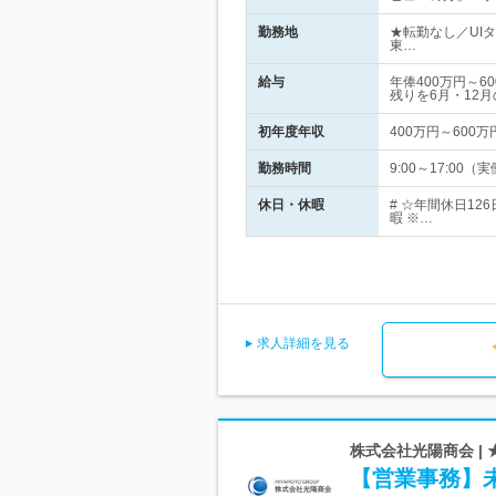
勤務地
★転勤なし／UI
東…
給与
年俸400万円～
残りを6月・12月
初年度年収
400万円～600万
勤務時間
9:00～17:0
休日・休暇
# ☆年間休日1
暇 ※…
求人詳細を見る
株式会社光陽商会 |
【営業事務】未