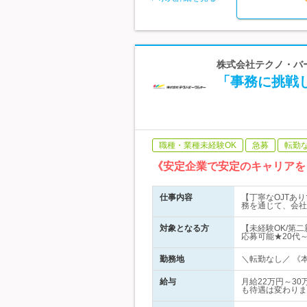
株式会社テクノ・バー
「事務に挑戦し
職種・業種未経験OK
急募
転勤
《安定企業で安定のキャリアを
仕事内容
【丁寧なOJTあ
務を通じて、会社
対象となる方
【未経験OK/第二
応募可能★20代
勤務地
＼転勤なし／ 《本
給与
月給22万円～3
も待遇は変わりま