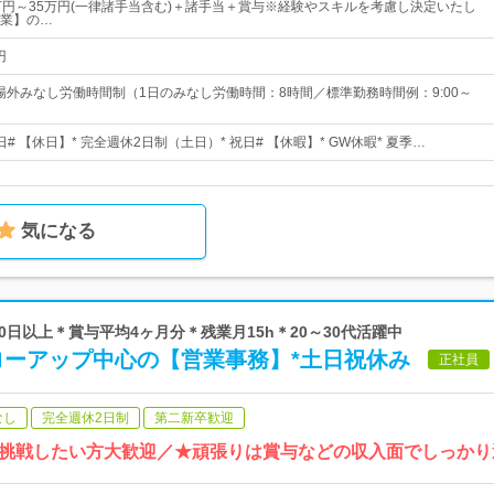
万円～35万円(一律諸手当含む)＋諸手当＋賞与※経験やスキルを考慮し決定いたし
業】の…
円
事業場外みなし労働時間制（1日のみなし労働時間：8時間／標準勤務時間例：9:00～
日# 【休日】* 完全週休2日制（土日）* 祝日# 【休暇】* GW休暇* 夏季…
気になる
20日以上＊賞与平均4ヶ月分＊残業月15h＊20～30代活躍中
ローアップ中心の【営業事務】*土日祝休み
正社員
なし
完全週休2日制
第二新卒歓迎
挑戦したい方大歓迎／★頑張りは賞与などの収入面でしっかり