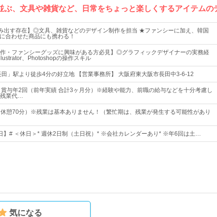
に並ぶ、文具や雑貨など、日常をちょっと楽しくするアイテムの
生み出す存在】◎文具、雑貨などのデザイン制作を担当 ★ファンシーに加え、韓国
行に合わせた商品にも携わる！
作・ファンシーグッズに興味がある方必見】◎グラフィックデザイナーの実務経
ustrator、Photoshopの操作スキル
田」駅より徒歩4分の好立地 【営業事務所】 大阪府東大阪市長田中3-6-12
＋賞与年2回（前年実績 合計3ヶ月分）※経験や能力、前職の給与などを十分考慮し
残業代…
00（休憩70分）※残業は基本ありません！（繁忙期は、残業が発生する可能性があり
9日】# ＜休日＞* 週休2日制（土日祝）* ※会社カレンダーあり* ※年6回は土…
気になる