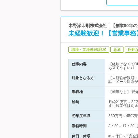
木野瀬印刷株式会社 | 【創業80
未経験歓迎！【営業事務
職種・業種未経験OK
急募
転勤
仕事内容
【経験はなくてO
も立てやすい♪》
対象となる方
【未経験者歓迎！
話・メール対応が
勤務地
【転勤なし】 愛知
給与
月給21万円～3
す※残業代は別途
初年度年収
330万円～450万
勤務時間
8：30～17：30
休日・休暇
# ＜休日＞* 完