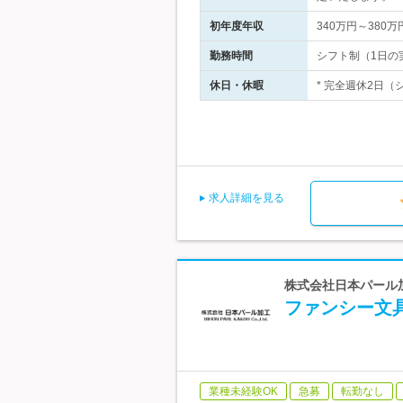
初年度年収
340万円～380万
勤務時間
シフト制（1日の実
休日・休暇
* 完全週休2日（
求人詳細を見る
株式会社日本パール加工
ファンシー文
業種未経験OK
急募
転勤なし