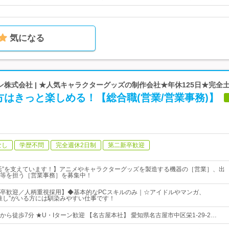
気になる
株式会社 | ★人気キャラクターグッズの制作会社★年休125日★完全
はきっと楽しめる！【総合職(営業/営業事務)】
なし
学歴不問
完全週休2日制
第二新卒歓迎
活”を支えています！】アニメやキャラクターグッズを製造する機器の［営業］、出
等を担う［営業事務］を募集中！
卒歓迎／人柄重視採用】◆基本的なPCスキルのみ｜☆アイドルやマンガ、
ど、“推し”がいる方には馴染みやすい仕事です！
ら徒歩7分 ★U・Iターン歓迎 【名古屋本社】 愛知県名古屋市中区栄1-29-2…