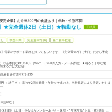
年の安定企業】お弁当300円の食堂あり｜年齢・性別不問
】★完全週休2日（土日）★転勤なし
正社員
なし
学歴不問
完全週休2日制
第二新卒歓迎
K】営業のサポート業務を担ってもらいます。《完全週休2日（土日）だから予定
】◎基本的なPCスキル（Word・Excelの入力・メール作成）★明るく丁寧な電
出来る方は大歓迎♪
県春日井市西本町3-235
2万円 ＋ 諸手当 ＋ 賞与年2回※経験・年齢を考慮の上、当社規定により決定いたしま
…
円
（休憩60分）
全週休2日制（土日）※会社カレンダーあり# ＜休暇＞* 年末年始* お盆（変則制）…