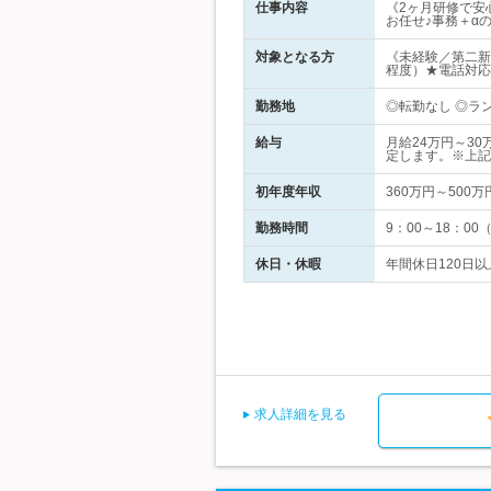
仕事内容
《2ヶ月研修で安
お任せ♪事務＋α
対象となる方
《未経験／第二新
程度）★電話対応
勤務地
◎転勤なし ◎ラ
給与
月給24万円～3
定します。※上記
初年度年収
360万円～500万
勤務時間
9：00～18：0
休日・休暇
年間休日120日以
求人詳細を見る