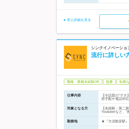
求人詳細を見る
シンクイノベーション
流行に詳しい方
職種・業種未経験OK
急募
転勤
仕事内容
【今話題の“ヲタ
荷手配や電話対応
対象となる方
【未経験・第二新
Youtuberな
勤務地
★『大須観音駅』か