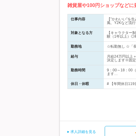
雑貨屋や100円ショップなど
仕事内容
【”かわいい”を
風、Y2Kなど流
対象となる方
【キャラクター制
験（1年以上）◎Ill
勤務地
☆転勤無し ☆「長
給与
月給24万円以上
決定します※固定
勤務時間
9：00～18：
ます…
休日・休暇
# 【年間休日11
求人詳細を見る