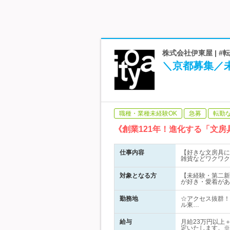
株式会社伊東屋 | #
＼京都募集／
職種・業種未経験OK
急募
転勤
《創業121年！進化する「文
仕事内容
【好きな文房具に
雑貨などワクワク
対象となる方
【未経験・第二新
が好き・愛着があ
勤務地
☆アクセス抜群！
ル東…
給与
月給23万円以上
定いたします。※