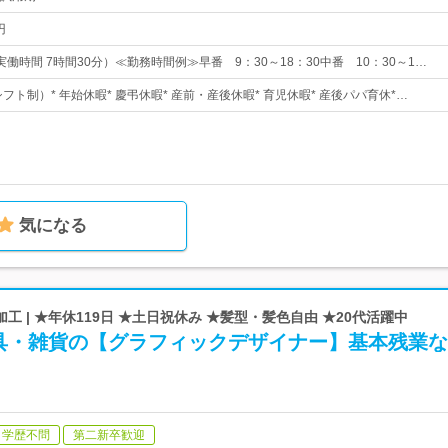
円
働時間 7時間30分）≪勤務時間例≫早番 9：30～18：30中番 10：30～1…
シフト制）* 年始休暇* 慶弔休暇* 産前・産後休暇* 育児休暇* 産後パパ育休*…
気になる
 | ★年休119日 ★土日祝休み ★髪型・髪色自由 ★20代活躍中
具・雑貨の【グラフィックデザイナー】基本残業な
学歴不問
第二新卒歓迎