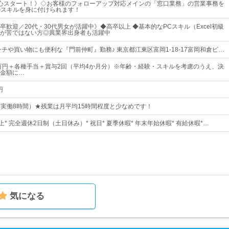
心スタート！》◇お客様のフォローアップ対応メインの「窓口業務」の営業事務を
のスキルを身に付けられます！
卒歓迎／20代・30代男女が活躍中》◆高卒以上 ◆基本的なPCスキル（Excel初級
が苦ではない方◎異業界出身者も活躍中
ンチや買い物にも便利な『門前仲町』勤務♪ 東京都江東区富岡1-18-17富岡和倉ビ…
0万円＋各種手当＋賞与2回（平均4か月分）※年齢・経験・スキルを考慮のうえ、決
金額に…
円
0（実働8時間）★残業は月平均15時間程度と少なめです！
上* 完全週休2日制（土日休み）* 祝日* 夏季休暇* 年末年始休暇* 有給休暇*…
気になる