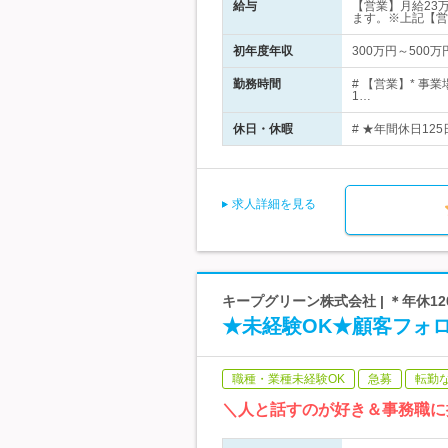
給与
【営業】月給23
ます。※上記【営
初年度年収
300万円～500万
勤務時間
# 【営業】* 
1…
休日・休暇
# ★年間休日125
求人詳細を見る
キープグリーン株式会社 | ＊年休1
★未経験OK★顧客フォ
職種・業種未経験OK
急募
転勤
＼人と話すのが好き＆事務職に