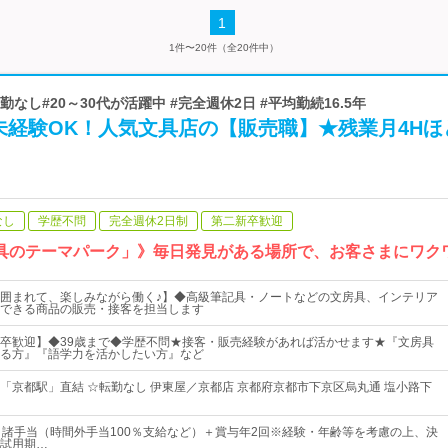
1
1件〜20件（全20件中）
転勤なし#20～30代が活躍中 #完全週休2日 #平均勤続16.5年
未経験OK！人気文具店の【販売職】★残業月4Hほ
なし
学歴不問
完全週休2日制
第二新卒歓迎
房具のテーマパーク」》毎日発見がある場所で、お客さまにワク
囲まれて、楽しみながら働く♪】◆高級筆記具・ノートなどの文房具、インテリア
できる商品の販売・接客を担当します
卒歓迎】◆39歳まで◆学歴不問★接客・販売経験があれば活かせます★『文房具
る方』『語学力を活かしたい方』など
「京都駅」直結 ☆転勤なし 伊東屋／京都店 京都府京都市下京区烏丸通 塩小路下
＋諸手当（時間外手当100％支給など）＋賞与年2回※経験・年齢等を考慮の上、決
試用期…