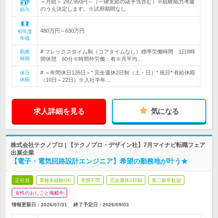
＜月給＞ 282,950円～（一律支給の諸手当含む）※経験能力考慮
のうえ決定します。※試用期間なし
給与
480万円～630万円
初年度
年収
# フレックスタイム制（コアタイムなし）標準労働時間 1日8時
勤務
時間
間休憩 60分※時間外労働：有※月平均…
# ＜年間休日126日＞* 完全週休2日制（土・日）* 祝日* 有給休暇
休日
休暇
（10日～22日）※入社半年…
求人詳細を見る
気になる
株式会社テクノプロ | 【テクノプロ・デザイン社】7月マイナビ転職フェア
出展企業
【電子・電気回路設計エンジニア】希望の勤務地が叶う★
正社員
業種未経験OK
学歴不問
完全週休2日制
第二新卒歓迎
女性のおしごと掲載中
情報更新日：2026/07/31
終了予定日：
2026/09/03