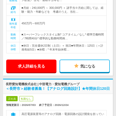
ン歓迎／ 住宅・通勤手当等も…
勤務地
■月給：240,000円 ～ 300,000円 ＋ 諸手当※月給に関しては、経
験・能力・年齢などを 考慮のうえ、当社…
給与
450万円～600万円
初年度
年収
■スーパーフレックスタイム制* コアタイム／なし* 標準労働時間
勤務
時間
／7時間40分* 標準的な勤務時間例…
■休日：完全週休2日制（土日）＋ 祝日■年間休日：125日（＋計
休日
休暇
画有給5日）■休暇：* 年末年始休暇…
求人詳細を見る
気になる
長野愛知電機株式会社 | 中部電力・愛知電機グループ
＜長野市＞経験者募集！【アナログ回路設計】★年間休日120日
正社員
転勤なし
情報更新日：2026/07/03
終了予定日：
2026/12/24
高圧電源装置等のアナログ回路・電源回路の設計開発を担ってい