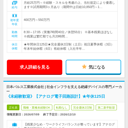
月給25万円～※経験・スキルを考慮の上、当社規定により優遇し
ます※試用期間3ヶ月あり（期間中は日給10,850円～1…
給与
400万円～550万円
初年度
年収
8:30～17:05（実働7時間40分／休憩55分） ※基本残業ほぼなし
勤務
時間
※残業は繁忙期でも月20時間…
★年間休日125日★完全週休2日制（土日）祝日夏季休暇（3日）
休日
休暇
年末年始休暇（6日）有給休暇（入社半年…
求人詳細を見る
気になる
日本パルス工業株式会社 | 社会インフラを支える絶縁デバイスの専門メーカ
ー
《未経験歓迎》【アナログ電子回路設計】★年休125日
正社員
職種・業種未経験OK
転勤なし
完全週休2日制
第二新卒歓迎
情報更新日：2026/07/09
終了予定日：
2026/12/10
【残業少なめ・ワークライフバランスが整っています】アナログ