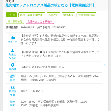
度あり
最先端エレクトロニクス製品の核となる【電気回路設計】
正社員
職種・業種未経験OK
転勤なし
学歴不問
完全週休2日制
第二新卒歓迎
女性のおしごと掲載中
情報更新日：2026/02/27
終了予定日：
2026/08/27
【定時退社可】お客様ご要望の製品化を実現するため、部品選定
を含めた電気回路の設計を担当。設計から動作確認まで一貫して
仕事内容
携われます！
【経験者優遇】◆電子回路設計のご経験◇協調性やホスピタリテ
対象と
ィを大切にできる方を歓迎します。
なる方
＜本社＞東京都府中市美好町1-11-5
勤務地
月給：250,000円～450,000円（固定手当込み）試用期間中（3か
月間）：時給1,250～1,500円
給与
400万円～650万円
初年度
年収
9:00～18:00（所定労働時間：8時間）休憩時間：12:00～
勤務
時間
13:00（1時間）※月平均残業時…