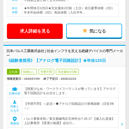
※残業は繁忙期でも月20時間…
★年間休日125日★完全週休2日制（土日）祝日夏季休暇（3日）
休日
休暇
年末年始休暇（6日）有給休暇（入社半年…
求人詳細を見る
気になる
日本パルス工業株式会社 | 社会インフラを支える絶縁デバイスの専門メーカ
ー
《経験者採用》【アナログ電子回路設計】★年休125日
正社員
転勤なし
学歴不問
完全週休2日制
情報更新日：2026/07/09
終了予定日：
2026/12/10
【残業少なめ・ワークライフバランスが整っています】アナログ
電子回路設計をお任せします。
仕事内容
【学歴不問】＜必須＞◆アナログ回路設計の実務経験（目安3年
対象と
～）
なる方
パルス事業本部／東京都練馬区石神井台7-26-17 【雇入れ直後】
上記事業所 【変更の範囲】会社の…
勤務地