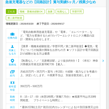
急速充電器などの【回路設計】賞与実績5ヶ月／残業少なめ
正社員
職種・業種未経験OK
急募
転勤なし
学歴不問
第二新卒歓迎
情報更新日：2026/03/20
終了予定日：
2026/09/17
「電気自動車用急速充電器」や「電車」「エレベーター」な
ど、”電力を変換するため”のパワーエレクトロニクス機器の設
仕事内容
計・開発をお任せします。
【業界・職種未経験歓迎／学歴不問／第二新卒歓迎】◆電気・電
子についての知識や興味をお持ちの方 ★ソフト設計や電子回路設
対象と
計の経験がある方は優遇
なる方
【転勤なし！／「北新横浜駅」より徒歩約6分！】 《本社》 神奈
川県横浜市港北区新羽町735 【雇入…
勤務地
月給20万円～35万円＋賞与（年2回）※経験・能力などを考慮の
上、決定いたします。※残業手当は、別途全額支給します。
給与
350万円～500万円
初年度
年収
8：15～17：00（休憩1時間／実働7.75分）★残業平均は月20時
勤務
時間
間程度。 プライベートな時間と…
* 週休2日制(土日)* 祝日(社内カレンダーによる)※別日振替又は出
休日