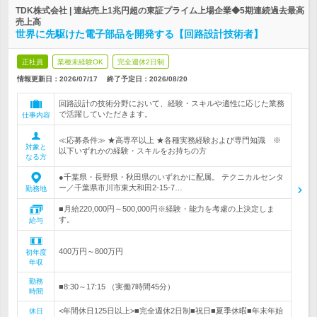
TDK株式会社 | 連結売上1兆円超の東証プライム上場企業◆5期連続過去最高
売上高
世界に先駆けた電子部品を開発する【回路設計技術者】
正社員
業種未経験OK
完全週休2日制
情報更新日：2026/07/17
終了予定日：
2026/08/20
回路設計の技術分野において、経験・スキルや適性に応じた業務
で活躍していただきます。
仕事内容
≪応募条件≫ ★高専卒以上 ★各種実務経験および専門知識 ※
対象と
以下いずれかの経験・スキルをお持ちの方
なる方
●千葉県・長野県・秋田県のいずれかに配属。 テクニカルセンタ
ー／千葉県市川市東大和田2-15-7…
勤務地
■月給220,000円～500,000円※経験・能力を考慮の上決定しま
す。
給与
400万円～800万円
初年度
年収
勤務
■8:30～17:15 （実働7時間45分）
時間
<年間休日125日以上>■完全週休2日制■祝日■夏季休暇■年末年始
休日