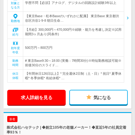
学歴不問【必須】アナログ、デジタルの回路設計経験3年以上
対象と
なる方
【東京Base・松本Baseのいずれかに配属】 東京Base 東京都渋
谷区渋谷1-9-8 朝日生命…
勤務地
【月給】300,000円～470,000円※経験・能力を考慮し決定※試用
期間3ヶ月あり(同条件)
給与
500万円～800万円
初年度
年収
# 東京Base9:30～18:00 (実働：7時間30分)※時短勤務相談可能※
勤務
時間
前後30分のスライド…
【年間休日126日以上】* 完全週休2日制（土・日）* 祝日* 夏季休
休日
休暇
暇* 冬季休暇* 有給休暇* …
求人詳細を見る
気になる
新着
株式会社ハセテック | ◆創立105年の老舗メーカー！◆直近5年の社員定着
率93％！