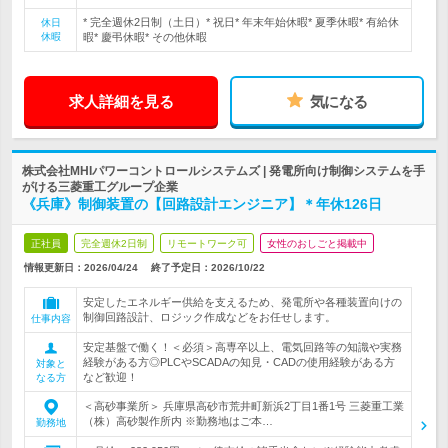
* 完全週休2日制（土日）* 祝日* 年末年始休暇* 夏季休暇* 有給休
休日
休暇
暇* 慶弔休暇* その他休暇
求人詳細を見る
気になる
株式会社MHIパワーコントロールシステムズ | 発電所向け制御システムを手
がける三菱重工グループ企業
《兵庫》制御装置の【回路設計エンジニア】＊年休126日
正社員
完全週休2日制
リモートワーク可
女性のおしごと掲載中
情報更新日：2026/04/24
終了予定日：
2026/10/22
安定したエネルギー供給を支えるため、発電所や各種装置向けの
制御回路設計、ロジック作成などをお任せします。
仕事内容
安定基盤で働く！＜必須＞高専卒以上、電気回路等の知識や実務
経験がある方◎PLCやSCADAの知見・CADの使用経験がある方
対象と
など歓迎！
なる方
＜高砂事業所＞ 兵庫県高砂市荒井町新浜2丁目1番1号 三菱重工業
（株）高砂製作所内 ※勤務地はご本…
勤務地