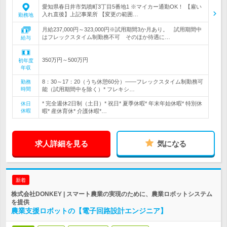
愛知県春日井市気噴町3丁目5番地1 ※マイカー通勤OK！ 【雇い
入れ直後】上記事業所 【変更の範囲…
勤務地
月給237,000円～323,000円※試用期間3か月あり。 試用期間中
はフレックスタイム制勤務不可 そのほか待遇に…
給与
350万円～500万円
初年度
年収
8：30～17：20（うち休憩60分）――フレックスタイム制勤務可
勤務
時間
能（試用期間中を除く）* フレキシ…
* 完全週休2日制（土日）* 祝日* 夏季休暇* 年末年始休暇* 特別休
休日
休暇
暇* 産休育休* 介護休暇*…
求人詳細を見る
気になる
新着
株式会社DONKEY | スマート農業の実現のために、農業ロボットシステム
を提供
農業支援ロボットの【電子回路設計エンジニア】