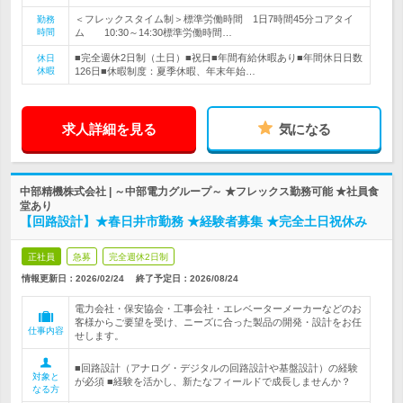
＜フレックスタイム制＞標準労働時間 1日7時間45分コアタイ
勤務
時間
ム 10:30～14:30標準労働時間…
■完全週休2日制（土日）■祝日■年間有給休暇あり■年間休日日数
休日
休暇
126日■休暇制度：夏季休暇、年末年始…
求人詳細を見る
気になる
中部精機株式会社 | ～中部電力グループ～ ★フレックス勤務可能 ★社員食
堂あり
【回路設計】★春日井市勤務 ★経験者募集 ★完全土日祝休み
正社員
急募
完全週休2日制
情報更新日：2026/02/24
終了予定日：
2026/08/24
電力会社・保安協会・工事会社・エレベーターメーカーなどのお
客様からご要望を受け、ニーズに合った製品の開発・設計をお任
仕事内容
せします。
■回路設計（アナログ・デジタルの回路設計や基盤設計）の経験
対象と
が必須 ■経験を活かし、新たなフィールドで成長しませんか？
なる方