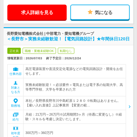
求人詳細を見る
気になる
長野愛知電機株式会社 | 中部電力・愛知電機グループ
＜長野市＞実務未経験歓迎！【電気回路設計】★年間休日120日
正社員
職種・業種未経験OK
転勤なし
情報更新日：2026/07/03
終了予定日：
2026/12/24
高圧電源装置や直流安定化電源などの電気回路設計・開発をお任
せします。
仕事内容
実務未経験歓迎！＜必須要件＞電気または電子系の短期大学、高
対象と
等専門学校、大学を卒業された方
なる方
本社／長野県長野市川中島町原１２８０ ※転勤はありません。
【雇い入れ直後】上記事業所 【変更の範…
勤務地
月給：21万円～26万円※試用期間3ヶ月（待遇に変更なし）※経
験・スキルを考慮し決定いたします。
給与
300万円～360万円
初年度