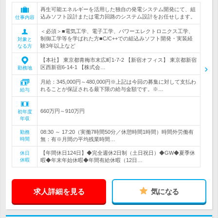
再生可能エネルギーを活用した独自の発電システム開発にて、組
込みソフト設計または電力回路のシステム設計をお任せします。
仕事内容
＜必須＞■電気工学、電子工学、パワーエレクトロニクス工学、
制御工学等を学ばれた方■C/C++での組込みソフト開発・実装経
対象と
験3年以上など
なる方
【本社】 東京都青梅市末広町1-7-2 【新宿オフィス】 東京都新宿
区西新宿6-14-1 【株式会…
勤務地
月給：345,000円～480,000円※上記は今回の募集に対して支払わ
れることが保証される最下限の給与金額です。※…
給与
660万円～910万円
初年度
年収
08:30 ～ 17:20（実働7時間50分／休憩時間1時間）時間外労働有
勤務
時間
無：有※月間の平均残業時間…
【年間休日124日】◆完全週休2日制（土日祝日）◆GW◆夏季休
休日
休暇
暇◆年末年始休暇◆年間有給休暇（12日…
求人詳細を見る
気になる