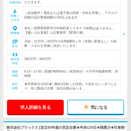
ただきます。
仕事内容
＜必須要件＞電気または電子系の学部・学科を卒業し、アナログ
対象と
回路の設計開発経験が1年以上ある方
なる方
本社／長野県長野市川中島町原１２８０ ※転勤はありません。
【雇い入れ直後】上記事業所 【変更の範…
勤務地
月給：21万円～26万円※試用期間3ヶ月（待遇に変更なし）※経
験・スキルを考慮し決定いたします。
給与
300万円～360万円
初年度
年収
8:15～17:00（実働7時間49分／休憩56分）※月平均残業時間：30
勤務
時間
時間
★年間休日120日★* 週休2日制（土日祝）※会社カレンダーによ
休日
休暇
り、年に数回の土曜・祝日出勤がありま…
求人詳細を見る
気になる
株式会社プラックス | 設立60年超の安定企業★年休124日★残業少★社食制