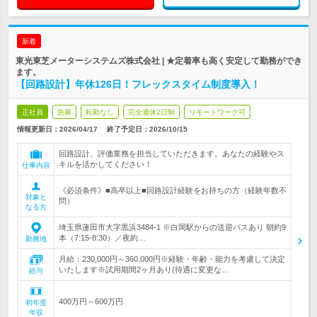
新着
東光東芝メーターシステムズ株式会社 | ★定着率も高く安定して勤務ができ
ます。
【回路設計】年休126日！フレックスタイム制度導入！
正社員
急募
転勤なし
完全週休2日制
リモートワーク可
情報更新日：2026/04/17
終了予定日：
2026/10/15
回路設計、評価業務を担当していただきます。あなたの経験やス
キルを活かしてください！
仕事内容
《必須条件》■高卒以上■回路設計経験をお持ちの方（経験年数不
対象と
問）
なる方
埼玉県蓮田市大字黒浜3484-1 ※白岡駅からの送迎バスあり 朝約9
本（7:15-8:30）／夜約…
勤務地
月給：230,000円～360,000円※経験・年齢・能力を考慮して決定
いたします※試用期間2ヶ月あり(待遇に変更な…
給与
400万円～600万円
初年度
年収