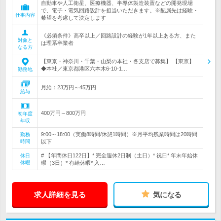
自動車や人工衛星、医療機器、半導体製造装置などの開発現場
で、電子・電気回路設計を担当いただきます。※配属先は経験・
仕事内容
希望を考慮して決定します
《必須条件》高卒以上／回路設計の経験が1年以上ある方、また
対象と
は理系卒業者
なる方
【東京・神奈川・千葉・山梨の本社・各支店で募集】 【東京】
◆本社／東京都港区六本木6-10-1…
勤務地
月給：23万円～45万円
給与
400万円～800万円
初年度
年収
9:00～18:00（実働8時間/休憩1時間）※月平均残業時間は20時間
勤務
時間
以下
# 【年間休日122日】* 完全週休2日制（土日）* 祝日* 年末年始休
休日
休暇
暇（3日）* 有給休暇* 入…
求人詳細を見る
気になる