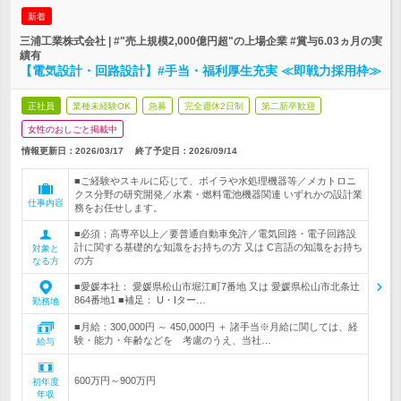
新着
三浦工業株式会社 | #"売上規模2,000億円超"の上場企業 #賞与6.03ヵ月の実
績有
【電気設計・回路設計】#手当・福利厚生充実 ≪即戦力採用枠≫
正社員
業種未経験OK
急募
完全週休2日制
第二新卒歓迎
女性のおしごと掲載中
情報更新日：2026/03/17
終了予定日：
2026/09/14
■ご経験やスキルに応じて、ボイラや水処理機器等／メカトロニ
クス分野の研究開発／水素・燃料電池機器関連 いずれかの設計業
仕事内容
務をお任せします。
■必須：高専卒以上／要普通自動車免許／電気回路・電子回路設
計に関する基礎的な知識をお持ちの方 又は C言語の知識をお持ち
対象と
の方
なる方
■愛媛本社： 愛媛県松山市堀江町7番地 又は 愛媛県松山市北条辻
864番地1 ■補足： U・Iター…
勤務地
■月給：300,000円 ～ 450,000円 ＋ 諸手当※月給に関しては、経
験・能力・年齢などを 考慮のうえ、当社…
給与
600万円～900万円
初年度
年収