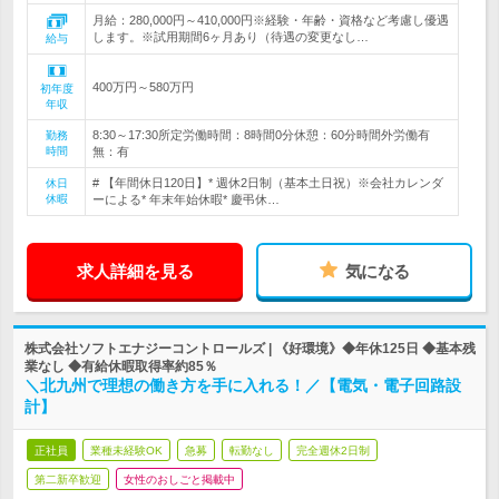
月給：280,000円～410,000円※経験・年齢・資格など考慮し優遇
します。※試用期間6ヶ月あり（待遇の変更なし…
給与
400万円～580万円
初年度
年収
8:30～17:30所定労働時間：8時間0分休憩：60分時間外労働有
勤務
時間
無：有
# 【年間休日120日】* 週休2日制（基本土日祝）※会社カレンダ
休日
休暇
ーによる* 年末年始休暇* 慶弔休…
求人詳細を見る
気になる
株式会社ソフトエナジーコントロールズ | 《好環境》◆年休125日 ◆基本残
業なし ◆有給休暇取得率約85％
＼北九州で理想の働き方を手に入れる！／【電気・電子回路設
計】
正社員
業種未経験OK
急募
転勤なし
完全週休2日制
第二新卒歓迎
女性のおしごと掲載中