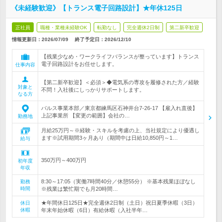
《未経験歓迎》【トランス電子回路設計】★年休125日
正社員
職種・業種未経験OK
転勤なし
完全週休2日制
第二新卒歓迎
情報更新日：2026/07/09
終了予定日：
2026/12/10
【残業少なめ・ワークライフバランスが整っています】トランス
電子回路設計をお任せします。
仕事内容
【第二新卒歓迎】＜必須＞◆電気系の専攻を履修された方／経験
対象と
不問！入社後にしっかりサポートします。
なる方
パルス事業本部／東京都練馬区石神井台7-26-17 【雇入れ直後】
上記事業所 【変更の範囲】会社の…
勤務地
月給25万円～※経験・スキルを考慮の上、当社規定により優遇し
ます※試用期間3ヶ月あり（期間中は日給10,850円～1…
給与
350万円～400万円
初年度
年収
8:30～17:05（実働7時間40分／休憩55分） ※基本残業ほぼなし
勤務
時間
※残業は繁忙期でも月20時間…
★年間休日125日★完全週休2日制（土日）祝日夏季休暇（3日）
休日
休暇
年末年始休暇（6日）有給休暇（入社半年…