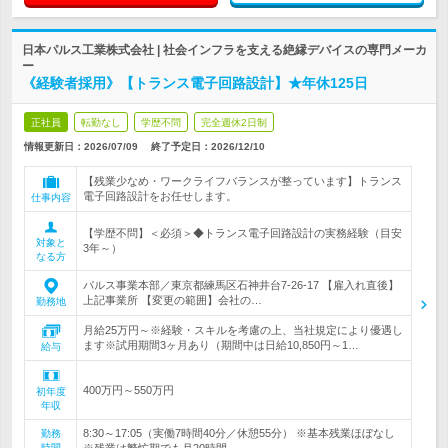
日本パルス工業株式会社 | 社会インフラを支える絶縁デバイスの専門メーカ
ー
《経験者採用》【トランス電子回路設計】★年休125日
正社員
転勤なし
学歴不問
完全週休2日制
情報更新日：2026/07/09
終了予定日：
2026/12/10
【残業少なめ・ワークライフバランスが整っています】トランス
電子回路設計をお任せします。
仕事内容
【学歴不問】＜必須＞◆トランス電子回路設計の実務経験（目安
対象と
3年～）
なる方
パルス事業本部／東京都練馬区石神井台7-26-17 【雇入れ直後】
上記事業所 【変更の範囲】会社の…
勤務地
月給25万円～※経験・スキルを考慮の上、当社規定により優遇し
ます※試用期間3ヶ月あり（期間中は日給10,850円～1…
給与
400万円～550万円
初年度
年収
8:30～17:05（実働7時間40分／休憩55分） ※基本残業ほぼなし
勤務
時間