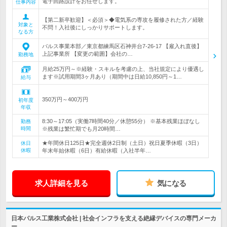
電子回路設計をお任せします。
仕事内容
【第二新卒歓迎】＜必須＞◆電気系の専攻を履修された方／経験
対象と
不問！入社後にしっかりサポートします。
なる方
パルス事業本部／東京都練馬区石神井台7-26-17 【雇入れ直後】
上記事業所 【変更の範囲】会社の…
勤務地
月給25万円～※経験・スキルを考慮の上、当社規定により優遇し
ます※試用期間3ヶ月あり（期間中は日給10,850円～1…
給与
350万円～400万円
初年度
年収
8:30～17:05（実働7時間40分／休憩55分） ※基本残業ほぼなし
勤務
時間
※残業は繁忙期でも月20時間…
★年間休日125日★完全週休2日制（土日）祝日夏季休暇（3日）
休日
休暇
年末年始休暇（6日）有給休暇（入社半年…
求人詳細を見る
気になる
日本パルス工業株式会社 | 社会インフラを支える絶縁デバイスの専門メーカ
ー