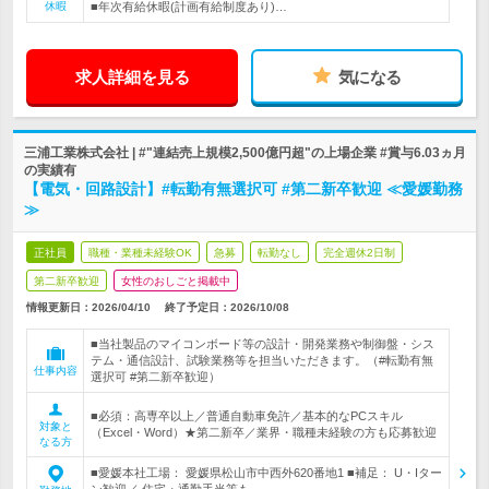
休暇
■年次有給休暇(計画有給制度あり)…
求人詳細を見る
気になる
三浦工業株式会社 | #"連結売上規模2,500億円超"の上場企業 #賞与6.03ヵ月
の実績有
【電気・回路設計】#転勤有無選択可 #第二新卒歓迎 ≪愛媛勤務
≫
正社員
職種・業種未経験OK
急募
転勤なし
完全週休2日制
第二新卒歓迎
女性のおしごと掲載中
情報更新日：2026/04/10
終了予定日：
2026/10/08
■当社製品のマイコンボード等の設計・開発業務や制御盤・シス
テム・通信設計、試験業務等を担当いただきます。（#転勤有無
仕事内容
選択可 #第二新卒歓迎）
■必須：高専卒以上／普通自動車免許／基本的なPCスキル
対象と
（Excel・Word）★第二新卒／業界・職種未経験の方も応募歓迎
なる方
■愛媛本社工場： 愛媛県松山市中西外620番地1 ■補足： U・Iター