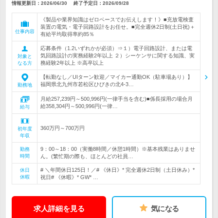
情報更新日：2026/06/30
終了予定日：
2026/09/28
《製品や業界知識はゼロベースでお伝えします！》■充放電検査
装置の電気・電子回路設計をお任せ。■完全週休2日制(土日祝)＋
仕事内容
有給平均取得率約85％
応募条件（1.2いずれかが必須）⇒１）電子回路設計、または電
気回路設計の実務経験2年以上 ２）シーケンサに関する知識、実
対象と
務経験2年以上 ※高卒以上
なる方
【転勤なし／UIターン歓迎／マイカー通勤OK（駐車場あり）】
福岡県北九州市若松区ひびきの北4-3…
勤務地
月給257,239円～500,996円(一律手当を含む)■係長採用の場合月
給358,304円～500,996円(一律…
給与
360万円～700万円
初年度
年収
9：00～18：00（実働8時間／休憩1時間）※基本残業はありませ
勤務
時間
ん。(繁忙期の際も、ほとんどの社員…
# ＼年間休日125日！／# 《休日》* 完全週休2日制（土日休み）*
休日
休暇
祝日# 《休暇》* GW* …
求人詳細を見る
気になる