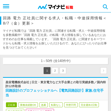
回路 電力 正社員に関する求人・転職・中途採用情報＜
8/7（金）更新＞
マイナビ転職では「回路 電力 正社員」に関連する転職・求人・中途採用情報
を多数掲載中!「回路 電力 正社員」の転職・求人情報を探しているあなたにお
すすめのお仕事を掲載しています。「回路 電力 正社員」に関連するキーワー
ドからも転職・求人情報をお探しいただけるので、あなたにぴったりのお仕事
を見つけてみてください!
1～50件 (全140件中)
1
2
3
昌栄電機株式会社 | 日立・東京電力など大手企業との取引実績多数／国内特
許12件取得
回路設計のプロフェッショナルへ【電気回路設計】家族.住宅手
当
正社員
業種未経験OK
急募
転勤なし
学歴不問
完全週休2日制