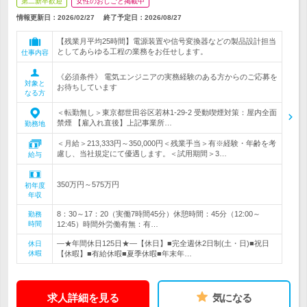
第二新卒歓迎
女性のおしごと掲載中
情報更新日：2026/02/27
終了予定日：
2026/08/27
【残業月平均25時間】電源装置や信号変換器などの製品設計担当
としてあらゆる工程の業務をお任せします。
仕事内容
《必須条件》 電気エンジニアの実務経験のある方からのご応募を
対象と
お待ちしています
なる方
＜転勤無し＞東京都世田谷区若林1-29-2 受動喫煙対策：屋内全面
禁煙 【雇入れ直後】上記事業所…
勤務地
＜月給＞213,333円～350,000円＜残業手当＞有※経験・年齢を考
慮し、当社規定にて優遇します。＜試用期間＞3…
給与
350万円～575万円
初年度
年収
8：30～17：20（実働7時間45分）休憩時間：45分（12:00～
勤務
時間
12:45）時間外労働有無：有…
―★年間休日125日★―【休日】■完全週休2日制(土・日)■祝日
休日
休暇
【休暇】■有給休暇■夏季休暇■年末年…
求人詳細を見る
気になる