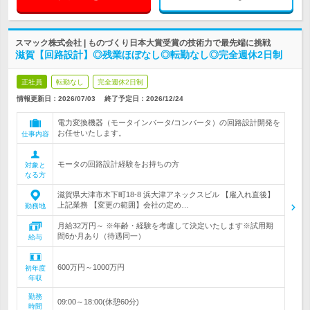
スマック株式会社 | ものづくり日本大賞受賞の技術力で最先端に挑戦
滋賀【回路設計】◎残業ほぼなし◎転勤なし◎完全週休2日制
正社員
転勤なし
完全週休2日制
情報更新日：2026/07/03
終了予定日：
2026/12/24
電力変換機器（モータインバータ/コンバータ）の回路設計開発を
お任せいたします。
仕事内容
モータの回路設計経験をお持ちの方
対象と
なる方
滋賀県大津市木下町18-8 浜大津アネックスビル 【雇入れ直後】
上記業務 【変更の範囲】会社の定め…
勤務地
月給32万円～ ※年齢・経験を考慮して決定いたします※試用期
間6か月あり（待遇同一）
給与
600万円～1000万円
初年度
年収
勤務
09:00～18:00(休憩60分)
時間