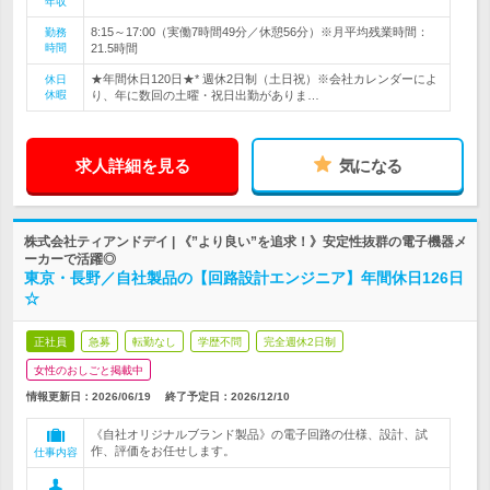
年収
8:15～17:00（実働7時間49分／休憩56分）※月平均残業時間：
勤務
時間
21.5時間
★年間休日120日★* 週休2日制（土日祝）※会社カレンダーによ
休日
休暇
り、年に数回の土曜・祝日出勤がありま…
求人詳細を見る
気になる
株式会社ティアンドデイ | 《”より良い”を追求！》安定性抜群の電子機器メ
ーカーで活躍◎
東京・長野／自社製品の【回路設計エンジニア】年間休日126日
☆
正社員
急募
転勤なし
学歴不問
完全週休2日制
女性のおしごと掲載中
情報更新日：2026/06/19
終了予定日：
2026/12/10
《自社オリジナルブランド製品》の電子回路の仕様、設計、試
作、評価をお任せします。
仕事内容