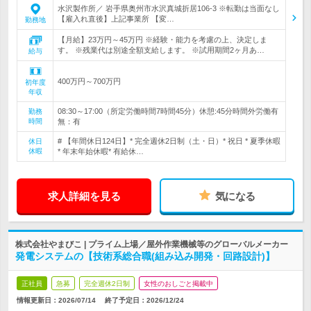
水沢製作所／ 岩手県奥州市水沢真城折居106-3 ※転勤は当面なし
【雇入れ直後】上記事業所 【変…
勤務地
【月給】23万円～45万円 ※経験・能力を考慮の上、決定しま
す。 ※残業代は別途全額支給します。 ※試用期間2ヶ月あ…
給与
400万円～700万円
初年度
年収
08:30～17:00（所定労働時間7時間45分）休憩:45分時間外労働有
勤務
時間
無：有
# 【年間休日124日】* 完全週休2日制（土・日）* 祝日 * 夏季休暇
休日
休暇
* 年末年始休暇* 有給休…
求人詳細を見る
気になる
株式会社やまびこ | プライム上場／屋外作業機械等のグローバルメーカー
発電システムの【技術系総合職(組み込み開発・回路設計)】
正社員
急募
完全週休2日制
女性のおしごと掲載中
情報更新日：2026/07/14
終了予定日：
2026/12/24