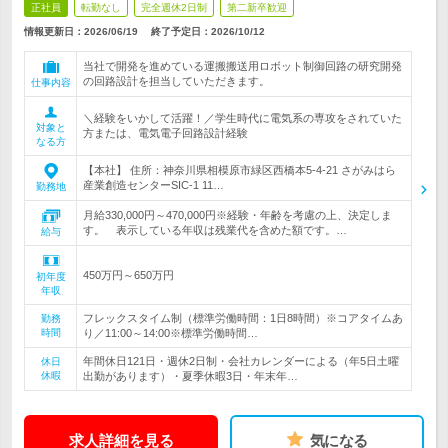
正社員
転勤なし
完全週休2日制
第二新卒歓迎
情報更新日：2026/06/19
終了予定日：
2026/10/12
当社で開発を進めている運搬搬送用ロボット制御回路の研究開発
の回路設計を担当していただきます。
仕事内容
＼経験をいかして活躍！／学生時代に電気系の専攻をされていた
対象と
方または、電気電子回路設計経験
なる方
【本社】 住所：神奈川県相模原市緑区西橋本5-4-21 さがみはら
産業創造センターSIC-1 11…
勤務地
月給330,000円～470,000円※経験・年齢を考慮の上、決定しま
す。 表示している年収は残業代を含めた額です。…
給与
450万円～650万円
初年度
年収
フレックスタイム制（標準労働時間：1日8時間）※コアタイムあ
勤務
時間
り／11:00～14:00※標準労働時間…
年間休日121日・週休2日制・会社カレンダーによる（年5日土曜
休日
休暇
出勤があります）・夏季休暇3日・年末年…
求人詳細を見る
気になる