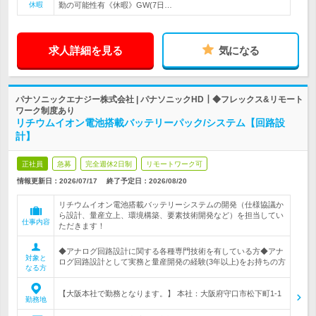
休暇
勤の可能性有《休暇》GW(7日…
求人詳細を見る
気になる
パナソニックエナジー株式会社 | パナソニックHD┃◆フレックス&リモート
ワーク制度あり
リチウムイオン電池搭載バッテリーパック/システム【回路設
計】
正社員
急募
完全週休2日制
リモートワーク可
情報更新日：2026/07/17
終了予定日：
2026/08/20
リチウムイオン電池搭載バッテリーシステムの開発（仕様協議か
ら設計、量産立上、環境構築、要素技術開発など）を担当してい
仕事内容
ただきます！
◆アナログ回路設計に関する各種専門技術を有している方◆アナ
対象と
ログ回路設計として実務と量産開発の経験(3年以上)をお持ちの方
なる方
【大阪本社で勤務となります。】 本社：大阪府守口市松下町1-1
勤務地