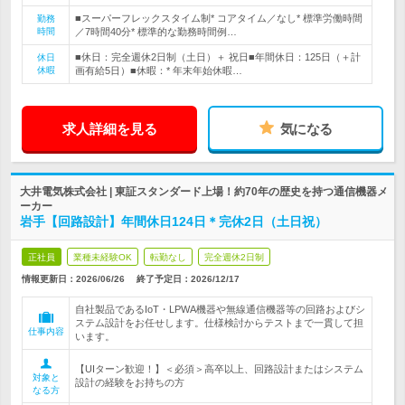
■スーパーフレックスタイム制* コアタイム／なし* 標準労働時間
勤務
時間
／7時間40分* 標準的な勤務時間例…
■休日：完全週休2日制（土日）＋ 祝日■年間休日：125日（＋計
休日
休暇
画有給5日）■休暇：* 年末年始休暇…
求人詳細を見る
気になる
大井電気株式会社 | 東証スタンダード上場！約70年の歴史を持つ通信機器メ
ーカー
岩手【回路設計】年間休日124日＊完休2日（土日祝）
正社員
業種未経験OK
転勤なし
完全週休2日制
情報更新日：2026/06/26
終了予定日：
2026/12/17
自社製品であるIoT・LPWA機器や無線通信機器等の回路およびシ
ステム設計をお任せします。仕様検討からテストまで一貫して担
仕事内容
います。
【UIターン歓迎！】＜必須＞高卒以上、回路設計またはシステム
対象と
設計の経験をお持ちの方
なる方