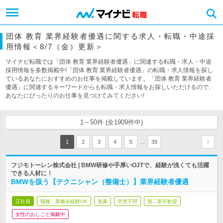
団体 教育 業界経験者優遇に関する求人・転職・中途採
用情報＜8/7（金）更新＞
マイナビ転職では「団体 教育 業界経験者優遇」に関連する転職・求人・中途
採用情報を多数掲載中!「団体 教育 業界経験者優遇」の転職・求人情報を探し
ているあなたにおすすめのお仕事を掲載しています。「団体 教育 業界経験者
優遇」に関連するキーワードからも転職・求人情報をお探しいただけるので、
あなたにぴったりのお仕事を見つけてみてください!
1～50件 (全1909件中)
…
1
2
3
4
5
39
フジモトーレン株式会社 | BMW研修や手厚いOJTで、経験が浅くても活躍
できる人材に！
BMWを扱う【テクニシャン（整備士）】業界経験者優遇
正社員
職種・業種未経験OK
急募
学歴不問
第二新卒歓迎
女性のおしごと掲載中