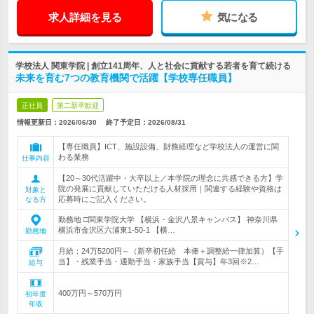
求人詳細を見る
気になる
学校法人 関東学院 | 創立141周年、人と社会に貢献する若者を育て続ける
未来を育む7つの教育機関で活躍【学校専任職員】
正社員
第二新卒歓迎
情報更新日：2026/06/30
終了予定日：
2026/08/31
【専任職員】ICT、施設設備、財務経理など学校法人の運営に関
わる業務
仕事内容
【20～30代活躍中・大卒以上／本学院の理念に共感できる方】学
院の発展に貢献していただける人材採用｜関連する経験や資格は
対象と
応募時にご記入ください。
なる方
勤務地 □関東学院大学 【横浜・金沢八景キャンパス】 神奈川県
横浜市金沢区六浦東1-50-1 【横…
勤務地
月給：24万5200円～（新卒初任給 本俸＋調整給一律加算）【手
当】・残業手当・通勤手当・家族手当【賞与】年3回※2…
給与
400万円～570万円
初年度
年収