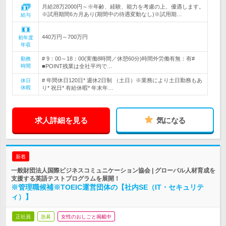
月給28万2000円～※年齢、経験、能力を考慮の上、優遇します。
※試用期間6カ月あり(期間中の待遇変動なし)※試用期…
給与
440万円～700万円
初年度
年収
# 9：00～18：00(実働8時間／休憩60分)時間外労働有無：有#
勤務
時間
■POINT残業は全社平均で…
# 年間休日120日* 週休2日制 （土日）※業務により土日勤務もあ
休日
休暇
り* 祝日* 有給休暇* 年末年…
求人詳細を見る
気になる
新着
一般財団法人国際ビジネスコミュニケーション協会 | グローバル人材育成を
支援する英語テストプログラムを展開！
※管理職候補※TOEIC運営団体の【社内SE（IT・セキュリテ
ィ）】
正社員
急募
女性のおしごと掲載中