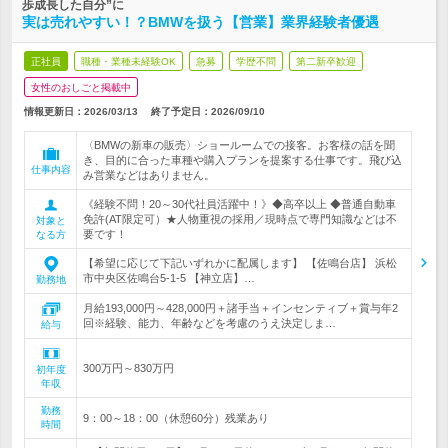
歩成長した自分”に
実は売れやすい！？BMWを扱う【営業】業界経験者優遇
正社員
職種・業種未経験OK
急募
学歴不問
第二新卒歓迎
女性のおしごと掲載中
情報更新日：2026/03/13
終了予定日：
2026/09/10
〈BMWの新車の販売〉ショールームでの接客。お客様の話を聞
き、目的に合った車種や購入プランを提案する仕事です。飛び込
仕事内容
み営業などはありません。
《経験不問！20～30代社員活躍中！》◆高卒以上 ◆普通自動車
免許(AT限定可）★人物重視の採用／現時点で専門知識などは不
対象と
要です！
なる方
【希望に応じて下記いずれかに配属します】 【佐鳴台店】 浜松
市中央区佐鳴台5-1-5 【神立店】…
勤務地
月給193,000円～428,000円＋諸手当＋インセンティブ＋賞与年2
回※経験、能力、年齢などを考慮のうえ決定しま…
給与
300万円～830万円
初年度
年収
勤務
9：00～18：00（休憩60分）残業あり
時間