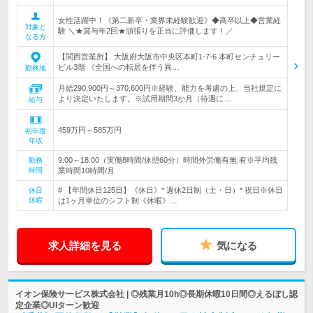
女性活躍中！《第二新卒・業界未経験歓迎》◆高卒以上◆営業経
対象と
験 ＼★賞与年2回★頑張りを正当に評価します！／
なる方
【関西営業所】 大阪府大阪市中央区本町1-7-6 本町センチュリー
ビル3階 《全国への転居を伴う異…
勤務地
月給290,900円～370,600円※経験、能力を考慮の上、当社規定に
より決定いたします。※試用期間3か月（待遇に…
給与
459万円～585万円
初年度
年収
9:00～18:00（実働8時間/休憩60分）時間外労働有無:有※平均残
勤務
時間
業時間10時間/月
# 【年間休日125日】《休日》* 週休2日制（土・日）* 祝日※休日
休日
休暇
は1ヶ月単位のシフト制《休暇》…
求人詳細を見る
気になる
イオン保険サービス株式会社 | ◎残業月10h◎長期休暇10日間◎えるぼし認
定企業◎UIターン歓迎