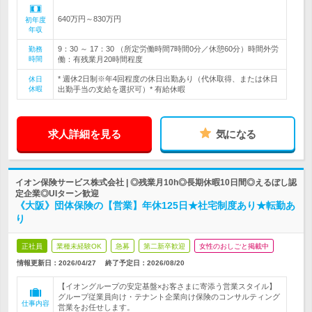
640万円～830万円
初年度
年収
9：30 ～ 17：30 （所定労働時間7時間0分／休憩60分）時間外労
勤務
時間
働：有残業月20時間程度
* 週休2日制※年4回程度の休日出勤あり（代休取得、または休日
休日
休暇
出勤手当の支給を選択可）* 有給休暇
求人詳細を見る
気になる
イオン保険サービス株式会社 | ◎残業月10h◎長期休暇10日間◎えるぼし認
定企業◎UIターン歓迎
《大阪》団体保険の【営業】年休125日★社宅制度あり★転勤あ
り
正社員
業種未経験OK
急募
第二新卒歓迎
女性のおしごと掲載中
情報更新日：2026/04/27
終了予定日：
2026/08/20
【イオングループの安定基盤×お客さまに寄添う営業スタイル】
グループ従業員向け・テナント企業向け保険のコンサルティング
仕事内容
営業をお任せします。