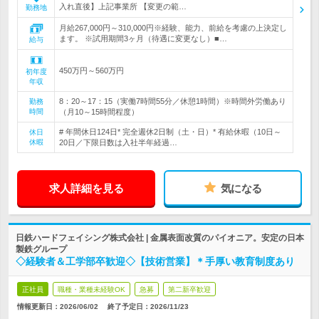
入れ直後】上記事業所 【変更の範…
勤務地
月給267,000円～310,000円※経験、能力、前給を考慮の上決定し
ます。 ※試用期間3ヶ月（待遇に変更なし）■…
給与
450万円～560万円
初年度
年収
8：20～17：15（実働7時間55分／休憩1時間）※時間外労働あり
勤務
時間
（月10～15時間程度）
# 年間休日124日* 完全週休2日制（土・日）* 有給休暇（10日～
休日
休暇
20日／下限日数は入社半年経過…
求人詳細を見る
気になる
日鉄ハードフェイシング株式会社 | 金属表面改質のパイオニア。安定の日本
製鉄グループ
◇経験者＆工学部卒歓迎◇【技術営業】＊手厚い教育制度あり
正社員
職種・業種未経験OK
急募
第二新卒歓迎
情報更新日：2026/06/02
終了予定日：
2026/11/23