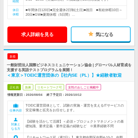
時間
■年間休日120日■完全週休2日制(土日)■祝日 ■有給休暇10日～
休日
休暇
20日■GW■夏期休暇（5日間）…
求人詳細を見る
気になる
新着
一般財団法人国際ビジネスコミュニケーション協会 | グローバル人材育成を
支援する英語テストプログラムを展開！
＜東京＞TOEIC運営団体の【社内SE（PL）】★経験者歓迎
正社員
急募
リモートワーク可
女性のおしごと掲載中
情報更新日：2026/08/04
終了予定日：
2026/10/12
TOEIC運営団体として、試験の実施・運営を支えるITサービスの
安定稼働と拡充をお任せします。
仕事内容
【経験を活かして活躍】＜必須＞プロジェクトマネジメントの基
対象と
礎知識、要求定義・要件定義の経験など ※業界経験不問
なる方
【リモートワーク可（週2日）】 東京都中野区中野4-10-2 中野