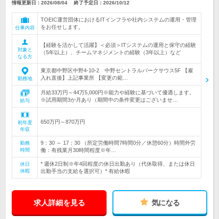
情報更新日：2026/08/04
終了予定日：
2026/10/12
TOEIC運営団体におけるITインフラや社内システムの運用・管理
をお任せします。
仕事内容
【経験を活かして活躍】＜必須＞ITシステムの運用と保守の経験
対象と
（5年以上）、チームマネジメントの経験（3年以上）など
なる方
東京都中野区中野4-10-2 中野セントラルパークサウス5F 【雇
入れ直後】上記事業所 【変更の範…
勤務地
月給33万円～44万5,000円※能力や経験に基づいて優遇します。
※試用期間3か月あり（期間中の条件変更はございませ…
給与
650万円～870万円
初年度
年収
9：30 ～ 17：30 （所定労働時間7時間0分／休憩60分）時間外労
勤務
時間
働：有残業月30時間程度※年…
* 週休2日制※年4回程度の休日出勤あり（代休取得、または休日
休日
休暇
出勤手当の支給を選択可）* 有給休暇
求人詳細を見る
気になる