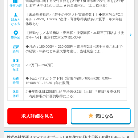
健康診断に関する受付事務をお任せ！健康診断の受付等をお任せ
します ★年休120日以上 ★完全週休2日（土日祝休み）
仕事内容
【未経験者歓迎♪／若手の中途入社実績多数！】◆基本的なPCス
キル（Word、Excel）*産休・育休取得実績あり*夏季・年末年始
対象と
休暇あり
なる方
【転勤なし／水道橋駅・春日駅・後楽園駅・本郷三丁目駅より徒
歩4～7分】 東京都文京区本郷1-33-9
勤務地
◆月給：180,000円～210,000円＋賞与年2回＋諸手当※これまで
の経験・年齢などを最大限考慮し、当社規定によ…
給与
252万円～294万円
初年度
年収
◆下記いずれかシフト制（実働7時間／60分休憩）8:00～
勤務
時間
16:008:30～16:30（年に数回）…
# ◆年間休日120日以上* 完全週休2日（土日）* 祝日* 夏季休暇
休日
休暇
（有給休暇の計画的取得による）…
求人詳細を見る
気になる
株式会社学研メディカルサポート | ＃年休120日(土日祝) ＃週2リモート ＃