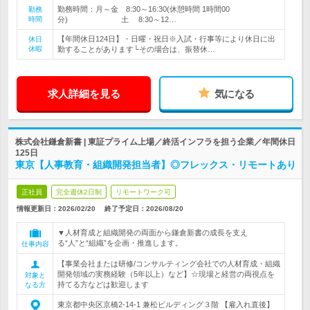
勤務時間：月～金 8:30～16:30(休憩時間 1時間00
勤務
時間
分) 土 8:30～12…
【年間休日124日】・日曜・祝日※入試・行事等により休日に出
休日
休暇
勤することがあります└その場合は、振替休…
求人詳細を見る
気になる
株式会社鎌倉新書 | 東証プライム上場／終活インフラを担う企業／年間休日
125日
東京【人事教育・組織開発担当者】◎フレックス・リモートあり
正社員
完全週休2日制
リモートワーク可
情報更新日：2026/02/20
終了予定日：
2026/08/20
▼人材育成と組織開発の両面から鎌倉新書の成長を支え
る“人”と“組織”を企画・推進します。
仕事内容
【事業会社または研修/コンサルティング会社での人材育成・組織
開発領域の実務経験（5年以上）など】☆現場と経営の両視点を
対象と
持てる方などは歓迎します
なる方
東京都中央区京橋2-14-1 兼松ビルディング３階 【雇入れ直後】