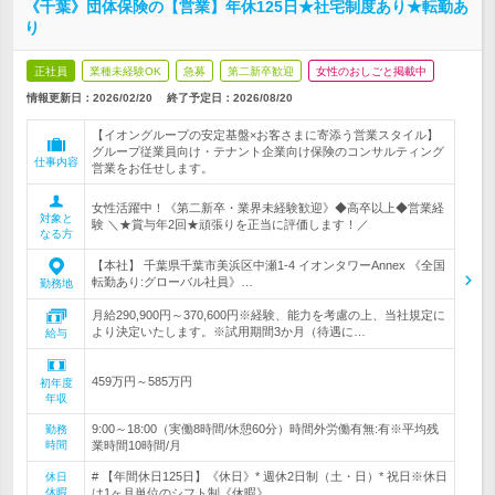
《千葉》団体保険の【営業】年休125日★社宅制度あり★転勤あ
り
正社員
業種未経験OK
急募
第二新卒歓迎
女性のおしごと掲載中
情報更新日：2026/02/20
終了予定日：
2026/08/20
【イオングループの安定基盤×お客さまに寄添う営業スタイル】
グループ従業員向け・テナント企業向け保険のコンサルティング
仕事内容
営業をお任せします。
女性活躍中！《第二新卒・業界未経験歓迎》◆高卒以上◆営業経
対象と
験 ＼★賞与年2回★頑張りを正当に評価します！／
なる方
【本社】 千葉県千葉市美浜区中瀬1-4 イオンタワーAnnex 《全国
転勤あり:グローバル社員》…
勤務地
月給290,900円～370,600円※経験、能力を考慮の上、当社規定に
より決定いたします。※試用期間3か月（待遇に…
給与
459万円～585万円
初年度
年収
9:00～18:00（実働8時間/休憩60分）時間外労働有無:有※平均残
勤務
時間
業時間10時間/月
# 【年間休日125日】《休日》* 週休2日制（土・日）* 祝日※休日
休日
休暇
は1ヶ月単位のシフト制《休暇》…