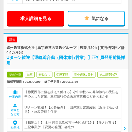
求人詳細を見る
気になる
新着
遠州鉄道株式会社 | 黒字経営の遠鉄グループ｜残業月20h｜賞与(年2回／計
4.4カ月分)
Uターン歓迎【運輸総合職（団体旅行営業）】正社員登用前提採
用
契約社員
急募
転勤なし
学歴不問
完全週休2日制
第二新卒歓迎
情報更新日：2026/06/09
終了予定日：
2026/11/30
【静岡西部に腰を据えて働ける】小中学校への修学旅行の受注を
中心とした営業、主催旅行の企画運営業務などをおまかせ
仕事内容
UIターン歓迎！【応募条件】：団体旅行営業経験【あれば活かせ
対象と
る】・旅程管理主任者
なる方
【転勤なし】 本社 静岡県浜松市中央区旭町12-1 【雇入れ直後】
上記事業所 【変更の範囲】会社の…
勤務地