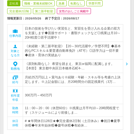
正社員
職種・業種未経験OK
急募
転勤なし
学歴不問
完全週休2日制
第二新卒歓迎
女性のおしごと掲載中
情報更新日：2026/05/26
終了予定日：
2026/08/17
日本の技術を学びたい実習生と、実習生を受け入れる企業の双方
を支援します◆面接サポート・書類チェックなど◎残業は月10～
仕事内容
20H程度◎若手活躍中！
《未経験・第二新卒歓迎》【20～30代活躍中／学歴不問】◆基本
的なPCスキル＆要普通自動車免許（AT可）◎語学力は一切不要
対象と
◆産休・育休の実績あり
なる方
《原則転勤なし》 希望を踏まえ、東京or福岡に配属します。
【本部】 東京都中央区日本橋本石町4-…
勤務地
月給25万円以上＋賞与あり※経験・年齢・スキル等を考慮の上決
定します。※上記金額には、月20時間分の固定残業代（3万…
給与
300万円～450万円
初年度
年収
11：00～20：00（休憩60分）※残業は月平均10～20時間程度で
勤務
時間
す（スケジュールにより前後しま…
# ★年間休日128日★◆完全週休2日制（土日休み）◆祝日◆夏季
休日
休暇
休暇◆年末年始休暇◆慶弔休暇◆有給休…