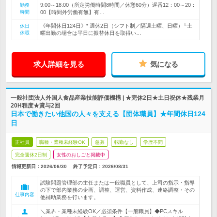
9:00～18:00（所定労働時間8時間／休憩60分）遅番12：00～20：
勤務
時間
00【時間外労働有無】有…
《年間休日124日》* 週休2日（シフト制／隔週土曜、日曜）└土
休日
休暇
曜出勤の場合は平日に振替休日を取得い…
求人詳細を見る
気になる
一般社団法人外国人食品産業技能評価機構 | ★完休2日★土日祝休★残業月
20H程度★賞与2回
日本で働きたい他国の人々を支える【団体職員】★年間休日124
日
正社員
職種・業種未経験OK
急募
転勤なし
学歴不問
完全週休2日制
女性のおしごと掲載中
情報更新日：2026/06/30
終了予定日：
2026/08/31
試験問題管理部の主任または一般職員として、上司の指示・指導
の下で部内業務の企画、調整、運営、資料作成、連絡調整・その
仕事内容
他補助業務を行います。
＼業界・業種未経験OK／必須条件【一般職員】◆PCスキル