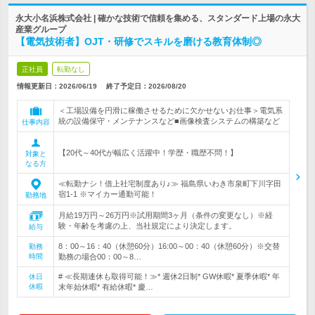
永大小名浜株式会社 | 確かな技術で信頼を集める、スタンダード上場の永大
産業グループ
【電気技術者】OJT・研修でスキルを磨ける教育体制◎
正社員
転勤なし
情報更新日：2026/06/19
終了予定日：
2026/08/20
＜工場設備を円滑に稼働させるために欠かせないお仕事＞電気系
統の設備保守・メンテナンスなど■画像検査システムの構築など
仕事内容
【20代～40代が幅広く活躍中！学歴・職歴不問！】
対象と
なる方
≪転勤ナシ！借上社宅制度あり♪≫ 福島県いわき市泉町下川字田
宿1-1 ※マイカー通勤可能！
勤務地
月給19万円～26万円※試用期間3ヶ月（条件の変更なし）※経
験・年齢を考慮の上、当社規定により決定します。
給与
8：00～16：40（休憩60分）16:00～00：40（休憩60分）※交替
勤務
時間
勤務の場合00：00～8…
# ≪長期連休も取得可能！≫* 週休2日制* GW休暇* 夏季休暇* 年
休日
休暇
末年始休暇* 有給休暇* 慶…