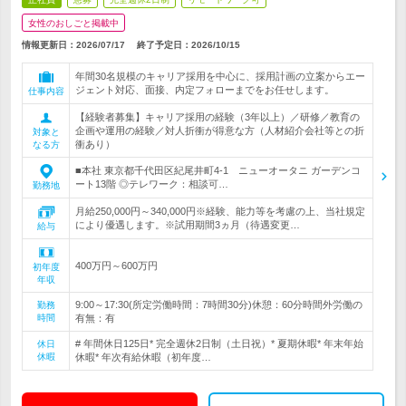
女性のおしごと掲載中
情報更新日：2026/07/17
終了予定日：
2026/10/15
年間30名規模のキャリア採用を中心に、採用計画の立案からエー
ジェント対応、面接、内定フォローまでをお任せします。
仕事内容
【経験者募集】キャリア採用の経験（3年以上）／研修／教育の
企画や運用の経験／対人折衝が得意な方（人材紹介会社等との折
対象と
衝あり）
なる方
■本社 東京都千代田区紀尾井町4-1 ニューオータニ ガーデンコ
ート13階 ◎テレワーク：相談可…
勤務地
月給250,000円～340,000円※経験、能力等を考慮の上、当社規定
により優遇します。※試用期間3ヵ月（待遇変更…
給与
400万円～600万円
初年度
年収
9:00～17:30(所定労働時間：7時間30分)休憩：60分時間外労働の
勤務
時間
有無：有
# 年間休日125日* 完全週休2日制（土日祝）* 夏期休暇* 年末年始
休日
休暇
休暇* 年次有給休暇（初年度…