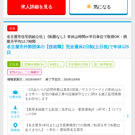
求人詳細を見る
気になる
新着
名古屋市住宅供給公社 | 《転勤なし》有休は時間or半日単位で取得OK・残
業月平均12.7時間
名古屋市外郭団体の【技術職】完全週休2日制(土日祝)で年休125
日
正社員
業種未経験OK
転勤なし
完全週休2日制
第二新卒歓迎
女性のおしごと掲載中
情報更新日：2026/08/07
終了予定日：
2026/10/08
〈1日あたりの訪問件数は基本1現場／デスクワークとの割合はお
よそ半々〉住宅の修繕工事や設備保守などに関する施工監理業務
仕事内容
をお任せします
【業界未経験でも歓迎／高卒以上・要普通免許（AT可）】◎ブラ
対象と
ンクOK
なる方
【名古屋市(本社または方面事務所)での勤務／転居を伴う転勤は
ありません】 ＜本社＞ 愛知県名古屋市…
勤務地