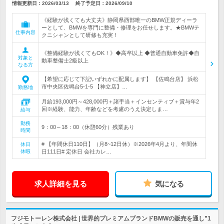
情報更新日：2026/03/13
終了予定日：
2026/09/10
《経験が浅くても大丈夫》静岡県西部唯一のBMW正規ディーラ
ーとして、BMWを専門に整備・修理をお任せします。★BMWテ
仕事内容
クニシャンとして研修も充実！
《整備経験が浅くてもOK！》◆高卒以上 ◆普通自動車免許◆自
対象と
動車整備士2級以上
なる方
【希望に応じて下記いずれかに配属します】 【佐鳴台店】 浜松
市中央区佐鳴台5-1-5 【神立店】…
勤務地
月給193,000円～428,000円＋諸手当＋インセンティブ＋賞与年2
回※経験、能力、年齢などを考慮のうえ決定しま…
給与
勤務
9：00～18：00（休憩60分）残業あり
時間
# 【年間休日110日】（月8~12日休）※2026年4月より、年間休
休日
休暇
日111日# 定休日 会社カレ…
求人詳細を見る
気になる
フジモトーレン株式会社 | 世界的プレミアムブランドBMWの販売を通し”1