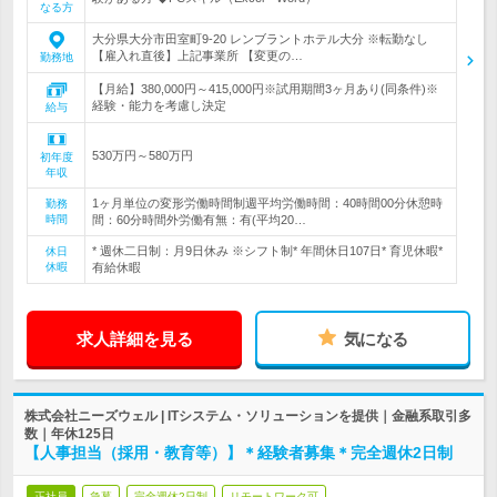
なる方
大分県大分市田室町9-20 レンブラントホテル大分 ※転勤なし
【雇入れ直後】上記事業所 【変更の…
勤務地
【月給】380,000円～415,000円※試用期間3ヶ月あり(同条件)※
経験・能力を考慮し決定
給与
530万円～580万円
初年度
年収
1ヶ月単位の変形労働時間制週平均労働時間：40時間00分休憩時
勤務
時間
間：60分時間外労働有無：有(平均20…
* 週休二日制：月9日休み ※シフト制* 年間休日107日* 育児休暇*
休日
休暇
有給休暇
求人詳細を見る
気になる
株式会社ニーズウェル | ITシステム・ソリューションを提供｜金融系取引多
数｜年休125日
【人事担当（採用・教育等）】＊経験者募集＊完全週休2日制
正社員
急募
完全週休2日制
リモートワーク可