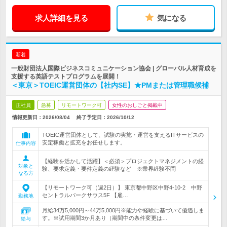
求人詳細を見る
気になる
新着
一般財団法人国際ビジネスコミュニケーション協会 | グローバル人材育成を
支援する英語テストプログラムを展開！
＜東京＞TOEIC運営団体の【社内SE】★PMまたは管理職候補
正社員
急募
リモートワーク可
女性のおしごと掲載中
情報更新日：2026/08/04
終了予定日：
2026/10/12
TOEIC運営団体として、試験の実施・運営を支えるITサービスの
安定稼働と拡充をお任せします。
仕事内容
【経験を活かして活躍】＜必須＞プロジェクトマネジメントの経
対象と
験、要求定義・要件定義の経験など ※業界経験不問
なる方
【リモートワーク可（週2日）】 東京都中野区中野4-10-2 中野
セントラルパークサウス5F 【雇…
勤務地
月給34万5,000円～44万5,000円※能力や経験に基づいて優遇しま
す。※試用期間3か月あり（期間中の条件変更は…
給与