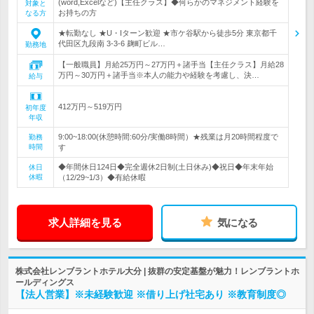
(word,Excelなど)【主任クラス】◆何らかのマネジメント経験を
対象と
お持ちの方
なる方
★転勤なし ★U・Iターン歓迎 ★市ケ谷駅から徒歩5分 東京都千
代田区九段南 3-3-6 麹町ビル…
勤務地
【一般職員】月給25万円～27万円＋諸手当【主任クラス】月給28
万円～30万円＋諸手当※本人の能力や経験を考慮し、決…
給与
412万円～519万円
初年度
年収
9:00~18:00(休憩時間:60分/実働8時間）★残業は月20時間程度で
勤務
時間
す
◆年間休日124日◆完全週休2日制(土日休み)◆祝日◆年末年始
休日
休暇
（12/29~1/3）◆有給休暇
求人詳細を見る
気になる
株式会社レンブラントホテル大分 | 抜群の安定基盤が魅力！レンブラントホ
ールディングス
【法人営業】※未経験歓迎 ※借り上げ社宅あり ※教育制度◎