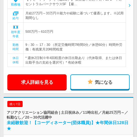
セントラルパークサウス5F 【雇…
勤務地
月給27万円～33万円※能力や経験に基づいて優遇します。※試用
期間なし
給与
500万円～610万円
初年度
年収
9：30 ～ 17：30 （所定労働時間7時間0分／休憩60分）時間外労
勤務
時間
働：有残業月20時間程度
* 週休2日制※年4回程度の休日出勤あり（代休取得、または休日
休日
休暇
出勤手当の支給を選択可）* 有給休暇
求人詳細を見る
気になる
残り7日
アジアクリエーション協同組合 | 土日祝休み／11時出社／月給25万円～／
転勤なし／20～30代活躍中
未経験歓迎！【コーディネーター(団体職員)】★年間休日128日
★