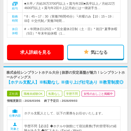
■大卒／月給26万3700円以上＋賞与年2回■高卒以上／月給22万
4600円以上＋賞与年2回※上記月給には一律諸手当…
給与
* 8：45～17：30（実働7時間45分）└木曜のみ【10：15～19：
勤務
時間
00】※交代制／実働7時間…
# ＜年間休日125日＞* 完全週休2日制（土・日）* 祝日* 夏季休暇
休日
休暇
（5日）* 年末年始休暇（1…
求人詳細を見る
気になる
株式会社レンブラントホテル大分 | 抜群の安定基盤が魅力！レンブラントホ
ールディングス
【ホテル支配人】※転勤なし ※借り上げ社宅あり ※教育制度◎
正社員
職種未経験OK
転勤なし
学歴不問
女性のおしごと掲載中
情報更新日：2026/03/06
終了予定日：
2026/09/03
ホテル支配人として、以下の業務をお任せいたします。
仕事内容
学歴不問【必須】◆ホテルや旅館にて宿泊業務(予約管理等)の経
対象と
験がある方 ◆PCスキル（Excel・Word）