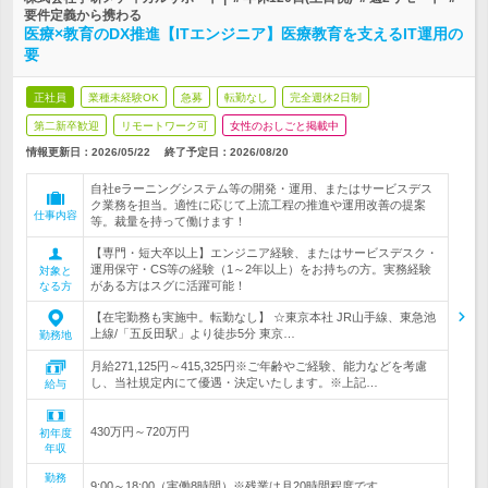
要件定義から携わる
医療×教育のDX推進【ITエンジニア】医療教育を支えるIT運用の
要
正社員
業種未経験OK
急募
転勤なし
完全週休2日制
第二新卒歓迎
リモートワーク可
女性のおしごと掲載中
情報更新日：2026/05/22
終了予定日：
2026/08/20
自社eラーニングシステム等の開発・運用、またはサービスデス
ク業務を担当。適性に応じて上流工程の推進や運用改善の提案
仕事内容
等。裁量を持って働けます！
【専門・短大卒以上】エンジニア経験、またはサービスデスク・
運用保守・CS等の経験（1～2年以上）をお持ちの方。実務経験
対象と
がある方はスグに活躍可能！
なる方
【在宅勤務も実施中。転勤なし】 ☆東京本社 JR山手線、東急池
上線/「五反田駅」より徒歩5分 東京…
勤務地
月給271,125円～415,325円※ご年齢やご経験、能力などを考慮
し、当社規定内にて優遇・決定いたします。※上記…
給与
430万円～720万円
初年度
年収
勤務
9:00～18:00（実働8時間）※残業は月20時間程度です。