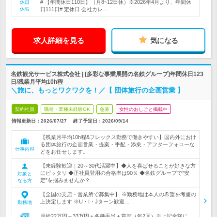
# 【年間休日110日】（月8~12日休）※2026年4月より、年間休
休日
休暇
日111日# 定休日 会社カレ…
求人詳細を見る
気になる
名鉄観光サービス株式会社 | [多彩な事業展開の名鉄グループ]年間休日123
日/残業月平均10h程
＼旅に、もっとワクワクを！／【 団体旅行の企画営業 】
契約社員
職種・業種未経験OK
急募
女性のおしごと掲載中
情報更新日：2026/07/27
終了予定日：
2026/09/14
【残業月平均10h程&フレックス勤務で働きやすい】国内外におけ
る団体旅行の企画営業・提案・手配・添乗・アフターフォローな
仕事内容
どをお任せします。
【未経験歓迎｜20～30代活躍中】◆人を喜ばせることが好きな方
にピッタリ ◆正社員登用の合格率は90％ ◆名鉄グループで”安
対象と
定”を掴みませんか？
なる方
【全国の支店・営業所で募集中】 ※勤務地は本人の希望を考慮の
上決定します ※U・I・Jターン歓迎…
勤務地
月給22万円～33万円＋各種手当＋賞与（年2回）※上記金額に