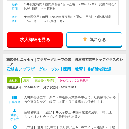
# ◆就業時間# 昼間勤務者* 月～金曜日9:00～17:00（実働7時間／
勤務
時間
休憩1時間）* 土曜日9…
★年間休日119日（2025年度実績）* 週休二日制（4週6休制度）
休日
休暇
※5～7月・10～12月は「月2…
求人詳細を見る
気になる
株式会社ニッセイ | ブラザーグループ企業｜減速機で業界トップクラスのシ
ェア
安城市／ブラザーグループの【採用・教育】◆経験者歓迎
正社員
急募
完全週休2日制
女性のおしごと掲載中
情報更新日：2026/02/27
終了予定日：
2026/08/27
人材開発課にて、新卒・中途採用業務を中心に、社員教育や研修
の企画運営など、幅広い人事・採用業務をお任せします。
仕事内容
経験者歓迎！【必須】◆大卒以上 ◆採用業務の経験（3年以上）
対象と
もしくは人材会社での営業経験がある方
なる方
【本社】 愛知県安城市和泉町井ノ上1-1 ※マイカー通勤OK 【雇