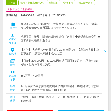
正社員
職種・業種未経験OK
転勤なし
学歴不問
第二新卒歓迎
女性のおしごと掲載中
情報更新日：2026/03/06
終了予定日：
2026/09/03
大分市内の法人様向けに、懇親会や会議等の宴会を企画・提案。
打ち合わせから当日運営までサポートします。
仕事内容
学歴不問、業界・職種未経験歓迎◎【必須】◆普通自動車免許 ◆
対象と
顧客折衝の経験がある方
なる方
【本社】 大分県大分市田室町9-20 ※転勤なし 【雇入れ直後】上
記事業所 【変更の範囲】会社の定…
勤務地
【月給】290,000円～330,000円※試用期間3ヶ月あり(同条件)※
経験・能力を考慮し決定
給与
350万円～400万円
初年度
年収
1ヶ月単位の変形労働時間制週平均労働時間：40時間00分休憩時
勤務
時間
間：60分時間外労働有無：有(平均20…
* 週休二日制：月9日休み ※シフト制* 年間休日107日* 育児休暇*
休日
休暇
有給休暇