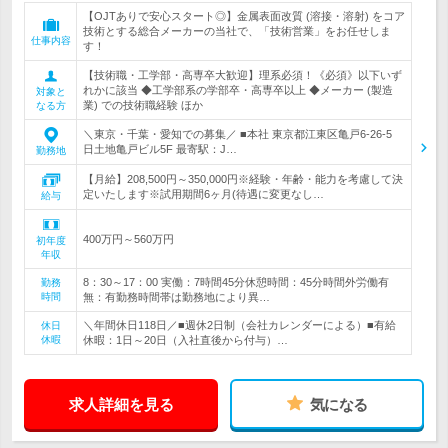
【OJTありで安心スタート◎】金属表面改質 (溶接・溶射) をコア
技術とする総合メーカーの当社で、「技術営業」をお任せしま
仕事内容
す！
【技術職・工学部・高専卒大歓迎】理系必須！《必須》以下いず
れかに該当 ◆工学部系の学部卒・高専卒以上 ◆メーカー (製造
対象と
業) での技術職経験 ほか
なる方
＼東京・千葉・愛知での募集／ ■本社 東京都江東区亀戸6-26-5
日土地亀戸ビル5F 最寄駅：J…
勤務地
【月給】208,500円～350,000円※経験・年齢・能力を考慮して決
定いたします※試用期間6ヶ月(待遇に変更なし…
給与
400万円～560万円
初年度
年収
8：30～17：00 実働：7時間45分休憩時間：45分時間外労働有
勤務
時間
無：有勤務時間帯は勤務地により異…
＼年間休日118日／■週休2日制（会社カレンダーによる）■有給
休日
休暇
休暇：1日～20日（入社直後から付与）…
求人詳細を見る
気になる