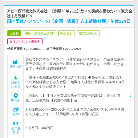
アビコ西武観光株式会社 | 【創業30年以上】数々の実績を重ねたバス観光会
社｜月残業10h
国内団体バスツアーの【企画・添乗】☆未経験歓迎／年休124日
正社員
職種・業種未経験OK
転勤なし
第二新卒歓迎
女性のおしごと掲載中
情報更新日：2026/06/30
終了予定日：
2026/12/21
自社で募集するバスツアー（修学旅行や研修など）の企画造成や
販売管理など、国内旅行に関する全般のお仕事をご担当いただき
仕事内容
ます。★残業月10時間程度
【業種・職種未経験OK／第二新卒歓迎】◆高卒以上 ◇旅行会社
での勤務経験がある方歓迎 ◇知識は入社後に習得可 ★年休124日
対象と
など働きやすい環境です！
なる方
【転勤なし】 本社／千葉県我孫子市我孫子3-28-15 【雇入れ直
後】上記事業所 【変更の範囲】会…
勤務地
月給240,000円～280,000円※これまでのご経験やスキル等を考慮
して決定します。※試用期間3か月（待遇の変更…
給与
320万円～400万円
初年度
年収