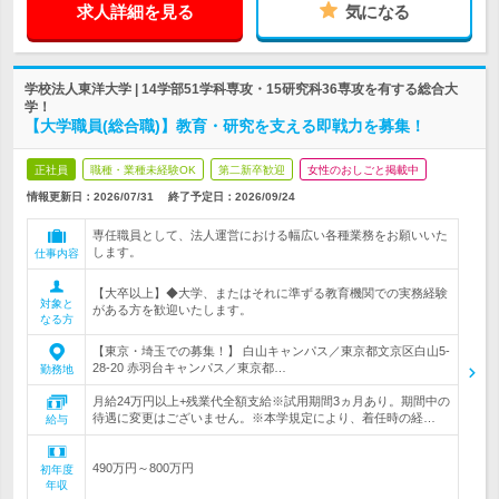
求人詳細を見る
気になる
学校法人東洋大学 | 14学部51学科専攻・15研究科36専攻を有する総合大
学！
【大学職員(総合職)】教育・研究を支える即戦力を募集！
正社員
職種・業種未経験OK
第二新卒歓迎
女性のおしごと掲載中
情報更新日：2026/07/31
終了予定日：
2026/09/24
専任職員として、法人運営における幅広い各種業務をお願いいた
します。
仕事内容
【大卒以上】◆大学、またはそれに準ずる教育機関での実務経験
対象と
がある方を歓迎いたします。
なる方
【東京・埼玉での募集！】 白山キャンパス／東京都文京区白山5‐
28‐20 赤羽台キャンパス／東京都…
勤務地
月給24万円以上+残業代全額支給※試用期間3ヵ月あり。期間中の
待遇に変更はございません。※本学規定により、着任時の経…
給与
490万円～800万円
初年度
年収