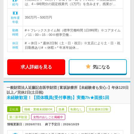
は、4～6時間分の固定残業代（1万円）を含みます。残業が…
給与
350万円～500万円
初年度
年収
# ○ フレックスタイム制（標準労働時間 1日8時間）※コアタイム
勤務
時間
／11：00～15：00※標準労働…
# ＜休日＞* 週休2日制（土・日・祝日）※支店により土・日・祝
休日
休暇
日勤務あり# ＜休暇＞* 年末年始休…
求人詳細を見る
気になる
一般財団法人近藤記念医学財団 | 富坂診療所【未経験者も安心♪】年休120日
以上／完休2日(土日祝)
未経験歓迎！【団体職員(受付事務)】実働7h★面接1回
正社員
職種・業種未経験OK
急募
転勤なし
完全週休2日制
第二新卒歓迎
女性のおしごと掲載中
情報更新日：2026/07/31
終了予定日：
2026/10/29