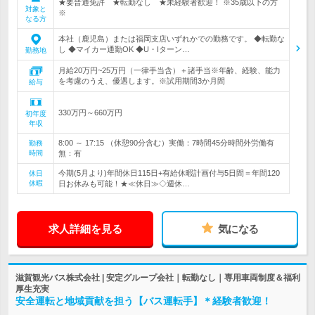
★要普通免許 ★転勤なし ★未経験者歓迎！ ※35歳以下の方
対象と
※
なる方
本社（鹿児島）または福岡支店いずれかでの勤務です。 ◆転勤な
し ◆マイカー通勤OK ◆U・Iターン…
勤務地
月給20万円~25万円（一律手当含）＋諸手当※年齢、経験、能力
を考慮のうえ、優遇します。※試用期間3か月間
給与
330万円～660万円
初年度
年収
8:00 ～ 17:15 （休憩90分含む）実働：7時間45分時間外労働有
勤務
時間
無：有
今期(5月より)年間休日115日+有給休暇計画付与5日間＝年間120
休日
休暇
日お休みも可能！★≪休日≫◇週休…
求人詳細を見る
気になる
滋賀観光バス株式会社 | 安定グループ会社｜転勤なし｜専用車両制度＆福利
厚生充実
安全運転と地域貢献を担う【バス運転手】＊経験者歓迎！