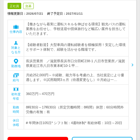
正社員
急募
情報更新日：2026/07/21
終了予定日：
2027/01/11
【働きながら着実に運転スキルを伸ばせる環境】観光バスの運転
業務をお任せし、学校送迎や団体旅行など幅広い案件を担当して
仕事内容
いただきます。
【経験者歓迎】大型車両の運転経験者を積極採用！安定した環境
対象と
とサポート体制で、経験を活かせる職場です。
なる方
長浜営業所 ／滋賀県長浜市口分田町238-1 八日市営業所／滋賀
県東近江市八日市東本町10-1 甲…
勤務地
月給252,000円～※経験、能力等を考慮の上、当社規定により優
遇します。※試用期間3ヵ月（待遇変更なし）※月給は一…
給与
360万円～470万円
初年度
年収
8時30分～17時30分（所定労働時間：8時間）休憩：60分時間外
勤務
時間
労働の有無：有
休日
# 年間休日105日* シフト制：4週8休制* 有給休暇：10日～20日
休暇