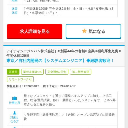
時間
～13：00）時間外労働…
# 年間休日120日* 完全週休2日制（土・日）* 祝日* 夏季休暇（3
休日
休暇
日）* 冬季休暇（5日）* …
求人詳細を見る
気になる
アイティシージャパン株式会社 | ＃創業44年の老舗IT企業 #福利厚生充実 #
年間休日120日
東京／自社内開発の【システムエンジニア】◆経験者歓迎！
正社員
業種未経験OK
完全週休2日制
第二新卒歓迎
リモートワーク可
情報更新日：2026/06/26
終了予定日：
2026/12/17
様々なプロジェクトを通じて開発スキルアップに加え、上流工
程、総合/運用試験、移行・展開といったシステムをサービスへ昇
仕事内容
華させる工程をお任せ
＼学歴不問・経験者歓迎！／【必須】オープン系言語での開発経
対象と
験
なる方