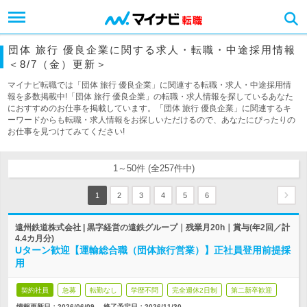
団体 旅行 優良企業に関する求人・転職・中途採用情報
＜8/7（金）更新＞
マイナビ転職では「団体 旅行 優良企業」に関連する転職・求人・中途採用情
報を多数掲載中!「団体 旅行 優良企業」の転職・求人情報を探しているあなた
におすすめのお仕事を掲載しています。「団体 旅行 優良企業」に関連するキ
ーワードからも転職・求人情報をお探しいただけるので、あなたにぴったりの
お仕事を見つけてみてください!
1～50件 (全257件中)
1
2
3
4
5
6
遠州鉄道株式会社 | 黒字経営の遠鉄グループ｜残業月20h｜賞与(年2回／計
4.4カ月分)
Uターン歓迎【運輸総合職（団体旅行営業）】正社員登用前提採
用
契約社員
急募
転勤なし
学歴不問
完全週休2日制
第二新卒歓迎
情報更新日：2026/06/09
終了予定日：
2026/11/30