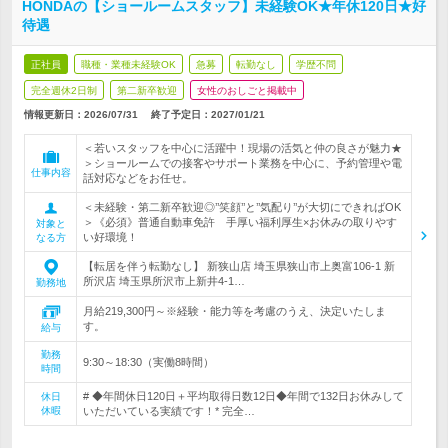
HONDAの【ショールームスタッフ】未経験OK★年休120日★好
待遇
正社員
職種・業種未経験OK
急募
転勤なし
学歴不問
完全週休2日制
第二新卒歓迎
女性のおしごと掲載中
情報更新日：2026/07/31
終了予定日：
2027/01/21
＜若いスタッフを中心に活躍中！現場の活気と仲の良さが魅力★
＞ショールームでの接客やサポート業務を中心に、予約管理や電
仕事内容
話対応などをお任せ。
＜未経験・第二新卒歓迎◎’’笑顔’’と’’気配り’’が大切にできればOK
＞《必須》普通自動車免許 手厚い福利厚生×お休みの取りやす
対象と
い好環境！
なる方
【転居を伴う転勤なし】 新狭山店 埼玉県狭山市上奥富106-1 新
所沢店 埼玉県所沢市上新井4-1…
勤務地
月給219,300円～※経験・能力等を考慮のうえ、決定いたしま
す。
給与
勤務
9:30～18:30（実働8時間）
時間
# ◆年間休日120日＋平均取得日数12日◆年間で132日お休みして
休日
休暇
いただいている実績です！* 完全…