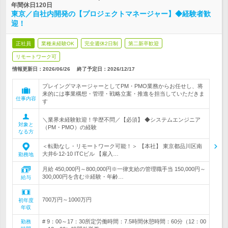
年間休日120日
東京／自社内開発の【プロジェクトマネージャー】◆経験者歓
迎！
正社員
業種未経験OK
完全週休2日制
第二新卒歓迎
リモートワーク可
情報更新日：2026/06/26
終了予定日：
2026/12/17
プレイングマネージャーとしてPM・PMO業務からお任せし、将
来的には事業構想・管理・戦略立案・推進を担当していただきま
仕事内容
す
＼業界未経験歓迎！学歴不問／【必須】 ◆システムエンジニア
対象と
（PM・PMO）の経験
なる方
＜転勤なし・リモートワーク可能！＞ 【本社】 東京都品川区南
大井6-12-10 ITCビル 【雇入…
勤務地
月給 450,000円～800,000円※一律支給の管理職手当 150,000円～
300,000円を含む※経験・年齢…
給与
700万円～1000万円
初年度
年収
# 9：00～17：30所定労働時間：7.5時間休憩時間：60分（12：00
勤務