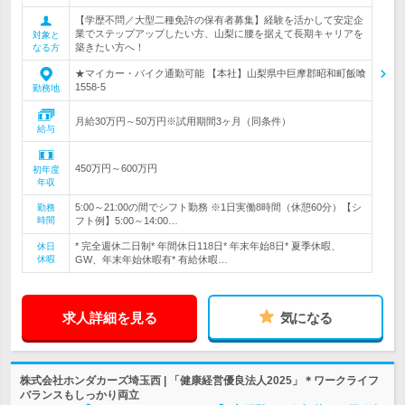
【学歴不問／大型二種免許の保有者募集】経験を活かして安定企
業でステップアップしたい方、山梨に腰を据えて長期キャリアを
対象と
築きたい方へ！
なる方
★マイカー・バイク通勤可能 【本社】山梨県中巨摩郡昭和町飯喰
1558-5
勤務地
月給30万円～50万円※試用期間3ヶ月（同条件）
給与
450万円～600万円
初年度
年収
5:00～21:00の間でシフト勤務 ※1日実働8時間（休憩60分）【シ
勤務
時間
フト例】5:00～14:00…
* 完全週休二日制* 年間休日118日* 年末年始8日* 夏季休暇、
休日
休暇
GW、年末年始休暇有* 有給休暇…
求人詳細を見る
気になる
株式会社ホンダカーズ埼玉西 | 「健康経営優良法人2025」＊ワークライフ
バランスもしっかり両立