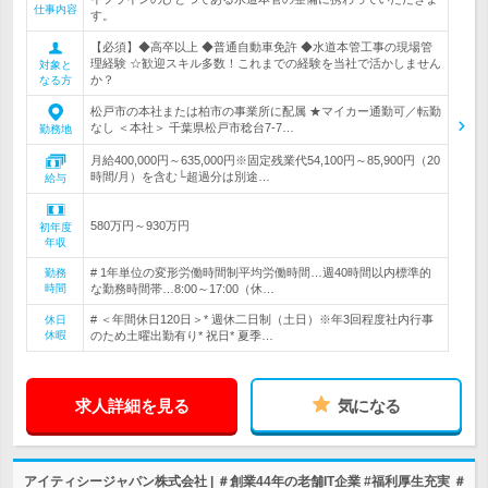
仕事内容
す。
【必須】◆高卒以上 ◆普通自動車免許 ◆水道本管工事の現場管
理経験 ☆歓迎スキル多数！これまでの経験を当社で活かしません
対象と
か？
なる方
松戸市の本社または柏市の事業所に配属 ★マイカー通勤可／転勤
なし ＜本社＞ 千葉県松戸市稔台7-7…
勤務地
月給400,000円～635,000円※固定残業代54,100円～85,900円（20
時間/月）を含む└超過分は別途…
給与
580万円～930万円
初年度
年収
# 1年単位の変形労働時間制平均労働時間…週40時間以内標準的
勤務
時間
な勤務時間帯…8:00～17:00（休…
# ＜年間休日120日＞* 週休二日制（土日）※年3回程度社内行事
休日
休暇
のため土曜出勤有り* 祝日* 夏季…
求人詳細を見る
気になる
アイティシージャパン株式会社 | ＃創業44年の老舗IT企業 #福利厚生充実 ＃