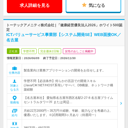
求人詳細を見る
気になる
トーテックアメニティ株式会社 | 「健康経営優良法人2026」ホワイト500認
定
ICTバリューサービス事業部【システム開発SE】WEB面接OK／
名古屋
正社員
学歴不問
完全週休2日制
女性のおしごと掲載中
情報更新日：2026/06/09
終了予定日：
2026/11/30
製造業向け業務アプリケーションの開発をお任せします。
仕事内容
学歴不問【必須条件】何らかの言語での開発スキル
(Java/C#/.NET/HOST系等)／サーバ、DB構築、ネットワーク構
対象と
築経験
なる方
【名古屋本社】 愛知県名古屋市西区名駅2-27-8 名古屋プライム
セントラルタワー7F または周辺…
勤務地
月給22万2000円～35万円※経験、年齢、能力などを考慮の上、
優遇いたします。※試用期間3ヶ月あり（待遇同一）
給与
380万円～650万円