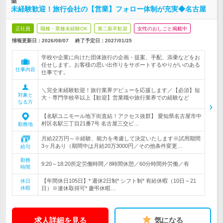
盤
未経験歓迎！旅行会社の【営業】フォロー体制が充実◆名古屋
正社員
職種・業種未経験OK
第二新卒歓迎
女性のおしごと掲載中
情報更新日：2026/08/07
終了予定日：
2027/01/25
学校や企業に向けた団体旅行の企画・提案、手配、添乗などをお
任せします。お客様の思い出作りをサポートするやりがいのある
仕事内容
仕事です。
＼完全未経験歓迎！旅行業界デビューを応援します／【必須】短
対象と
大・専門学校卒以上【歓迎】営業職や旅行業界での経験など
なる方
【名駅ユニモール地下街直結！アクセス抜群】 愛知県名古屋市中
村区名駅三丁目21番7号 名古屋三交ビ…
勤務地
月給22万円～※経験、能力を考慮して決定いたします※試用期間
3ヶ月あり（期間中は月給20万3000円／その他条件変更…
給与
勤務
9:20～18:20所定労働時間／8時間休憩／60分時間外労働／有
時間
【年間休日105日】* 週休2日制* シフト制* 有給休暇（10日～21
休日
休暇
日）※連休取得可* 慶弔休暇…
求人詳細を見る
気になる