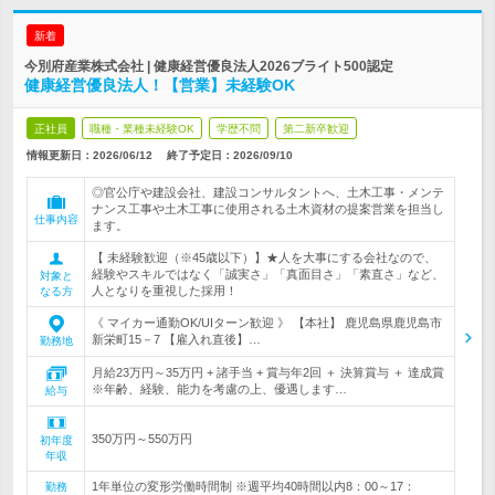
新着
今別府産業株式会社 | 健康経営優良法人2026ブライト500認定
健康経営優良法人！【営業】未経験OK
正社員
職種・業種未経験OK
学歴不問
第二新卒歓迎
情報更新日：2026/06/12
終了予定日：
2026/09/10
◎官公庁や建設会社、建設コンサルタントへ、土木工事・メンテ
ナンス工事や土木工事に使用される土木資材の提案営業を担当し
仕事内容
ます。
【 未経験歓迎（※45歳以下）】★人を大事にする会社なので、
経験やスキルではなく「誠実さ」「真面目さ」「素直さ」など、
対象と
人となりを重視した採用！
なる方
《 マイカー通勤OK/UIターン歓迎 》 【本社】 鹿児島県鹿児島市
新栄町15－7 【雇入れ直後】…
勤務地
月給23万円～35万円 + 諸手当 + 賞与年2回 ＋ 決算賞与 ＋ 達成賞
※年齢、経験、能力を考慮の上、優遇します…
給与
350万円～550万円
初年度
年収
1年単位の変形労働時間制 ※週平均40時間以内8：00～17：
勤務