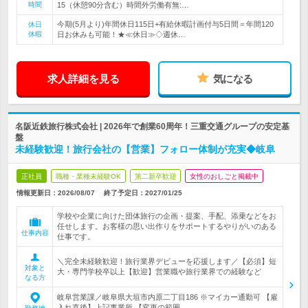
時間
15（休憩90分含む）時間外労働有無:…
今期(5月より)年間休日115日+有給休暇計画付与5日間＝年間120
休日
休暇
日お休みも可能！★≪休日≫◇週休…
求人詳細を見る
気になる
名阪近鉄旅行株式会社 | 2026年で創業60周年！三重交通グループの安定基
盤
未経験歓迎！旅行会社の【営業】フォロー体制が充実◆岐阜
正社員
職種・業種未経験OK
第二新卒歓迎
女性のおしごと掲載中
情報更新日：2026/08/07
終了予定日：
2027/01/25
学校や企業に向けた団体旅行の企画・提案、手配、添乗などをお
任せします。お客様の思い出作りをサポートするやりがいのある
仕事内容
仕事です。
＼完全未経験歓迎！旅行業界デビューを応援します／【必須】短
対象と
大・専門学校卒以上【歓迎】営業職や旅行業界での経験など
なる方
岐阜営業課／岐阜県大垣市内原二丁目186 ※マイカー通勤可 【雇
入れ直後】上記事業所 【変更の範囲…