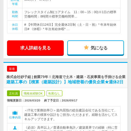
年収
フレックスタイム制(コアタイム 11：00～15：00)※1日の標準
勤務
時間
労働時間：8時間※標準労働時間帯…
# 【年間休日124日】完全週休2日制（土・日・祝）* 年末年始休
休日
休暇
日# 《休暇》* 年次有給休暇* …
求人詳細を見る
気になる
新着
株式会社砂子組 | 創業79年！北海道で土木・建築・石炭事業を手掛ける企業
建築工事の【積算（建築設計）】地域密着の優良企業★週休2日
正社員
職種未経験OK
転勤なし
情報更新日：2026/03/20
終了予定日：
2026/09/17
＜IT化で業務効率◎＞道内屈指の総合建設会社である当社にて、
建築工事の積算や設計をご担当いただきます。経験を活かしてス
仕事内容
キルアップできます。
《必須》高卒以上／普通自動車免許／建築業界での経験（特に営