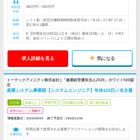
360万円～500万円
初年度
年収
シフト制（所定労働時間8時間/休憩75分）* 8:15～17:30* 17:15～
勤務
時間
翌2:30※1週間…
# 【年間休日120日以上】# 《休日》週休2日制（土・日）※年2
休日
休暇
回、会社イベントにより土曜出勤あり…
求人詳細を見る
気になる
トーテックアメニティ株式会社 | 「健康経営優良法人2026」ホワイト500認
定
産業システム事業部【システムエンジニア】年休123日／名古屋
正社員
転勤なし
学歴不問
完全週休2日制
第二新卒歓迎
女性のおしごと掲載中
情報更新日：2026/06/09
終了予定日：
2026/11/30
民間企業で使用される業務アプリケーションの開発をお任せしま
す。
仕事内容