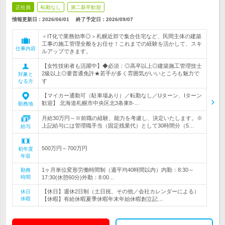
正社員
転勤なし
第二新卒歓迎
情報更新日：2026/06/01
終了予定日：
2026/09/07
＜IT化で業務効率◎＞札幌近郊で集合住宅など、民間主体の建築
工事の施工管理全般をお任せ！これまでの経験を活かして、スキ
仕事内容
ルアップできます。
【女性技術者も活躍中】◆必須：◎高卒以上◎建築施工管理技士
2級以上◎要普通免許★若手が多く雰囲気がいいところも魅力で
対象と
す
なる方
【マイカー通勤可（駐車場あり）／転勤なし／Uターン、Iターン
歓迎】 北海道札幌市中央区北3条東8-…
勤務地
月給30万円～※前職の経験、能力を考慮し、決定いたします。※
上記給与には管理職手当（固定残業代）として30時間分（5…
給与
500万円～700万円
初年度
年収
1ヶ月単位変形労働時間制（週平均40時間以内）内勤：8:30～
勤務
時間
17:30(休憩60分)外勤：8:00…
【休日】週休2日制（土日祝、その他／会社カレンダーによる）
休日
休暇
【休暇】有給休暇夏季休暇年末年始休暇創立記…