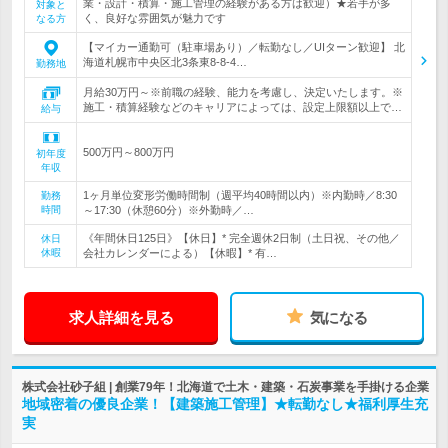
業・設計・積算・施工管理の経験がある方は歓迎）★若手が多
対象と
く、良好な雰囲気が魅力です
なる方
【マイカー通勤可（駐車場あり）／転勤なし／UIターン歓迎】 北
海道札幌市中央区北3条東8-8-4…
勤務地
月給30万円～※前職の経験、能力を考慮し、決定いたします。※
施工・積算経験などのキャリアによっては、設定上限額以上で…
給与
500万円～800万円
初年度
年収
1ヶ月単位変形労働時間制（週平均40時間以内）※内勤時／8:30
勤務
時間
～17:30（休憩60分）※外勤時／…
《年間休日125日》【休日】* 完全週休2日制（土日祝、その他／
休日
休暇
会社カレンダーによる）【休暇】* 有…
求人詳細を見る
気になる
株式会社砂子組 | 創業79年！北海道で土木・建築・石炭事業を手掛ける企業
地域密着の優良企業！【建築施工管理】★転勤なし★福利厚生充
実