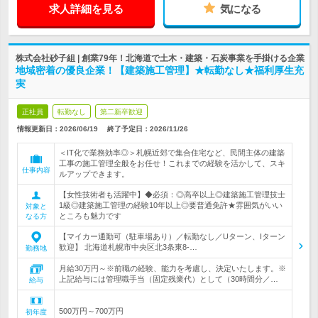
求人詳細を見る
気になる
株式会社砂子組 | 創業79年！北海道で土木・建築・石炭事業を手掛ける企業
地域密着の優良企業！【建築施工管理】★転勤なし★福利厚生充
実
正社員
転勤なし
第二新卒歓迎
情報更新日：2026/06/19
終了予定日：
2026/11/26
＜IT化で業務効率◎＞札幌近郊で集合住宅など、民間主体の建築
工事の施工管理全般をお任せ！これまでの経験を活かして、スキ
仕事内容
ルアップできます。
【女性技術者も活躍中】◆必須：◎高卒以上◎建築施工管理技士
1級◎建築施工管理の経験10年以上◎要普通免許★雰囲気がいい
対象と
ところも魅力です
なる方
【マイカー通勤可（駐車場あり）／転勤なし／Uターン、Iターン
歓迎】 北海道札幌市中央区北3条東8-…
勤務地
月給30万円～※前職の経験、能力を考慮し、決定いたします。※
上記給与には管理職手当（固定残業代）として（30時間分／…
給与
500万円～700万円
初年度