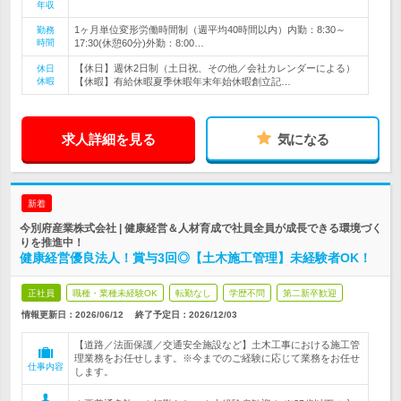
年収
1ヶ月単位変形労働時間制（週平均40時間以内）内勤：8:30～
勤務
時間
17:30(休憩60分)外勤：8:00…
【休日】週休2日制（土日祝、その他／会社カレンダーによる）
休日
休暇
【休暇】有給休暇夏季休暇年末年始休暇創立記…
求人詳細を見る
気になる
新着
今別府産業株式会社 | 健康経営＆人材育成で社員全員が成長できる環境づく
りを推進中！
健康経営優良法人！賞与3回◎【土木施工管理】未経験者OK！
正社員
職種・業種未経験OK
転勤なし
学歴不問
第二新卒歓迎
情報更新日：2026/06/12
終了予定日：
2026/12/03
【道路／法面保護／交通安全施設など】土木工事における施工管
理業務をお任せします。※今までのご経験に応じて業務をお任せ
仕事内容
します。