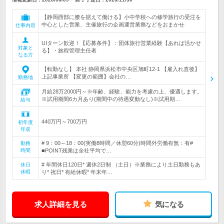
【静岡西部に腰を据えて働ける】小中学校への修学旅行の受注を
中心とした営業、主催旅行の企画運営業務などをおまかせ
仕事内容
UIターン歓迎！【応募条件】：団体旅行営業経験【あれば活かせ
対象と
る】・旅程管理主任者
なる方
【転勤なし】 本社 静岡県浜松市中央区旭町12-1 【雇入れ直後】
上記事業所 【変更の範囲】会社の…
勤務地
月給28万2000円～※年齢、経験、能力を考慮の上、優遇します。
※試用期間6カ月あり(期間中の待遇変動なし)※試用期…
給与
440万円～700万円
初年度
年収
# 9：00～18：00(実働8時間／休憩60分)時間外労働有無：有#
勤務
時間
■POINT残業は全社平均で…
# 年間休日120日* 週休2日制 （土日）※業務により土日勤務もあ
休日
休暇
り* 祝日* 有給休暇* 年末年…
求人詳細を見る
気になる