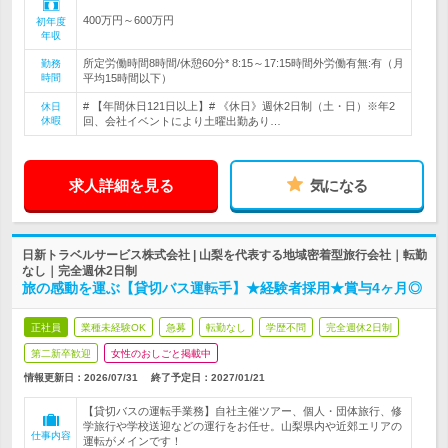
400万円～600万円
初年度
年収
所定労働時間8時間/休憩60分* 8:15～17:15時間外労働有無:有（月
勤務
時間
平均15時間以下）
# 【年間休日121日以上】# 《休日》週休2日制（土・日）※年2
休日
休暇
回、会社イベントにより土曜出勤あり…
求人詳細を見る
気になる
日新トラベルサービス株式会社 | 山梨を代表する地域密着型旅行会社｜転勤
なし｜完全週休2日制
旅の感動を運ぶ【貸切バス運転手】★経験者採用★賞与4ヶ月◎
正社員
業種未経験OK
急募
転勤なし
学歴不問
完全週休2日制
第二新卒歓迎
女性のおしごと掲載中
情報更新日：2026/07/31
終了予定日：
2027/01/21
【貸切バスの運転手業務】自社主催ツアー、個人・団体旅行、修
学旅行や学校送迎などの運行をお任せ。山梨県内や近郊エリアの
仕事内容
運転がメインです！