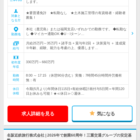
します。
★要普通免許 ★転勤なし ★土木施工管理の有資格者・経験者
対象と
募集！
なる方
本社（鹿児島）または福岡支店いずれかでの勤務です。 ◆転勤な
し ◆マイカー通勤OK ◆U・Iターン…
勤務地
月給25万円～35万円 + 諸手当 + 賞与年2回 ＋ 決算賞与 ＋ 達成賞
※年齢、経験、能力を考慮の上、優遇します…
給与
330万円～660万円
初年度
年収
8:00 ～ 17:15 （休憩90分含む）実働：7時間45分時間外労働有
勤務
時間
無：有
今期(5月より)年間休日115日+有給休暇計画付与5日間＝年間120
休日
休暇
日お休みも可能！★≪休日≫◇週休…
求人詳細を見る
気になる
名阪近鉄旅行株式会社 | 2026年で創業60周年！三重交通グループの安定基