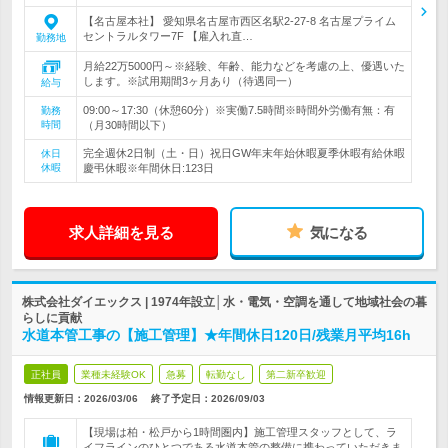
【名古屋本社】 愛知県名古屋市西区名駅2-27-8 名古屋プライム
セントラルタワー7F 【雇入れ直…
勤務地
月給22万5000円～※経験、年齢、能力などを考慮の上、優遇いた
します。※試用期間3ヶ月あり（待遇同一）
給与
09:00～17:30（休憩60分）※実働7.5時間※時間外労働有無：有
勤務
時間
（月30時間以下）
完全週休2日制（土・日）祝日GW年末年始休暇夏季休暇有給休暇
休日
休暇
慶弔休暇※年間休日:123日
求人詳細を見る
気になる
株式会社ダイエックス | 1974年設立│水・電気・空調を通して地域社会の暮
らしに貢献
水道本管工事の【施工管理】★年間休日120日/残業月平均16h
正社員
業種未経験OK
急募
転勤なし
第二新卒歓迎
情報更新日：2026/03/06
終了予定日：
2026/09/03
【現場は柏・松戸から1時間圏内】施工管理スタッフとして、ラ
イフラインのひとつである水道本管の整備に携わっていただきま