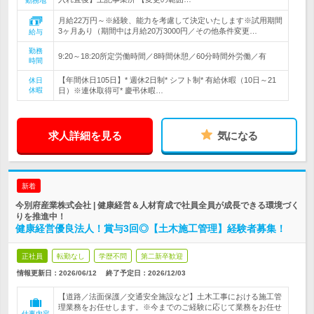
勤務地
月給22万円～※経験、能力を考慮して決定いたします※試用期間
3ヶ月あり（期間中は月給20万3000円／その他条件変更…
給与
勤務
9:20～18:20所定労働時間／8時間休憩／60分時間外労働／有
時間
【年間休日105日】* 週休2日制* シフト制* 有給休暇（10日～21
休日
休暇
日）※連休取得可* 慶弔休暇…
求人詳細を見る
気になる
新着
今別府産業株式会社 | 健康経営＆人材育成で社員全員が成長できる環境づく
りを推進中！
健康経営優良法人！賞与3回◎【土木施工管理】経験者募集！
正社員
転勤なし
学歴不問
第二新卒歓迎
情報更新日：2026/06/12
終了予定日：
2026/12/03
【道路／法面保護／交通安全施設など】土木工事における施工管
理業務をお任せします。※今までのご経験に応じて業務をお任せ
仕事内容