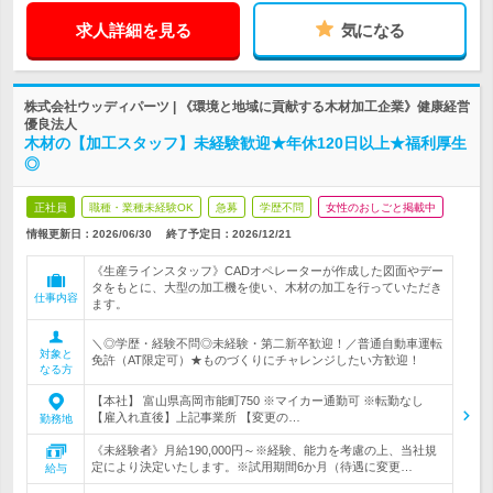
求人詳細を見る
気になる
株式会社ウッディパーツ | 《環境と地域に貢献する木材加工企業》健康経営
優良法人
木材の【加工スタッフ】未経験歓迎★年休120日以上★福利厚生
◎
正社員
職種・業種未経験OK
急募
学歴不問
女性のおしごと掲載中
情報更新日：2026/06/30
終了予定日：
2026/12/21
《生産ラインスタッフ》CADオペレーターが作成した図面やデー
タをもとに、大型の加工機を使い、木材の加工を行っていただき
仕事内容
ます。
＼◎学歴・経験不問◎未経験・第二新卒歓迎！／普通自動車運転
対象と
免許（AT限定可）★ものづくりにチャレンジしたい方歓迎！
なる方
【本社】 富山県高岡市能町750 ※マイカー通勤可 ※転勤なし
【雇入れ直後】上記事業所 【変更の…
勤務地
《未経験者》月給190,000円～※経験、能力を考慮の上、当社規
定により決定いたします。※試用期間6か月（待遇に変更…
給与