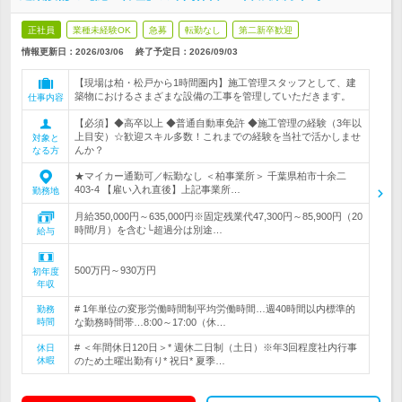
正社員
業種未経験OK
急募
転勤なし
第二新卒歓迎
情報更新日：2026/03/06
終了予定日：
2026/09/03
【現場は柏・松戸から1時間圏内】施工管理スタッフとして、建
築物におけるさまざまな設備の工事を管理していただきます。
仕事内容
【必須】◆高卒以上 ◆普通自動車免許 ◆施工管理の経験（3年以
上目安）☆歓迎スキル多数！これまでの経験を当社で活かしませ
対象と
んか？
なる方
★マイカー通勤可／転勤なし ＜柏事業所＞ 千葉県柏市十余二
403-4 【雇い入れ直後】上記事業所…
勤務地
月給350,000円～635,000円※固定残業代47,300円～85,900円（20
時間/月）を含む└超過分は別途…
給与
500万円～930万円
初年度
年収
# 1年単位の変形労働時間制平均労働時間…週40時間以内標準的
勤務
時間
な勤務時間帯…8:00～17:00（休…
# ＜年間休日120日＞* 週休二日制（土日）※年3回程度社内行事
休日
休暇
のため土曜出勤有り* 祝日* 夏季…