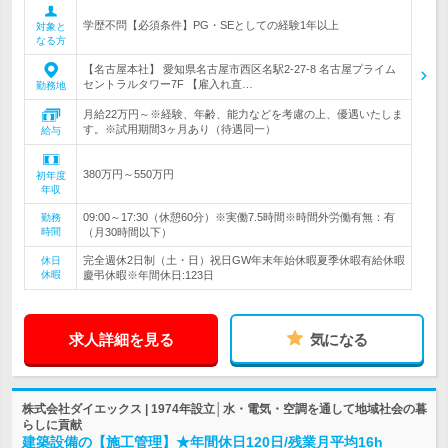
学歴不問【必須条件】PG・SEとしての経験1年以上
対象と
なる方
【名古屋本社】 愛知県名古屋市西区名駅2-27-8 名古屋プライム
セントラルタワー7F 【雇入れ直…
勤務地
月給22万円～※経験、年齢、能力などを考慮の上、優遇いたしま
す。※試用期間3ヶ月あり（待遇同一）
給与
380万円～550万円
初年度
年収
09:00～17:30（休憩60分）※実働7.5時間※時間外労働有無：有
勤務
時間
（月30時間以下）
完全週休2日制（土・日）祝日GW年末年始休暇夏季休暇有給休暇
休日
休暇
慶弔休暇※年間休日:123日
求人詳細を見る
気になる
株式会社ダイエックス | 1974年設立│水・電気・空調を通して地域社会の暮
らしに貢献
建築設備の【施工管理】★年間休日120日/残業月平均16h