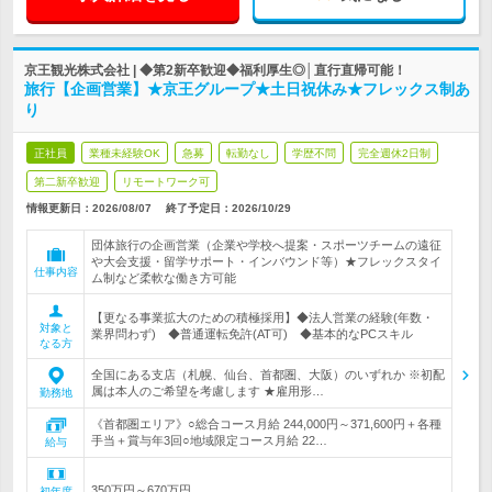
京王観光株式会社 | ◆第2新卒歓迎◆福利厚生◎│直行直帰可能！
旅行【企画営業】★京王グループ★土日祝休み★フレックス制あ
り
正社員
業種未経験OK
急募
転勤なし
学歴不問
完全週休2日制
第二新卒歓迎
リモートワーク可
情報更新日：2026/08/07
終了予定日：
2026/10/29
団体旅行の企画営業（企業や学校へ提案・スポーツチームの遠征
や大会支援・留学サポート・インバウンド等）★フレックスタイ
仕事内容
ム制など柔軟な働き方可能
【更なる事業拡大のための積極採用】◆法人営業の経験(年数・
対象と
業界問わず) ◆普通運転免許(AT可) ◆基本的なPCスキル
なる方
全国にある支店（札幌、仙台、首都圏、大阪）のいずれか ※初配
属は本人のご希望を考慮します ★雇用形…
勤務地
《首都圏エリア》○総合コース月給 244,000円～371,600円＋各種
手当＋賞与年3回○地域限定コース月給 22…
給与
350万円～670万円
初年度