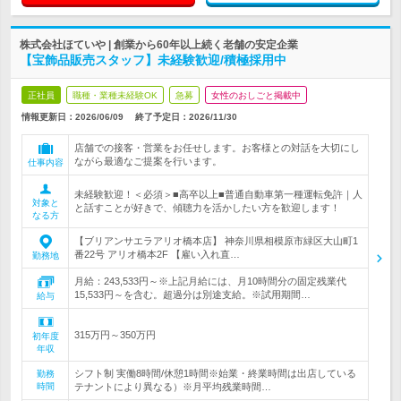
株式会社ほていや | 創業から60年以上続く老舗の安定企業
【宝飾品販売スタッフ】未経験歓迎/積極採用中
正社員
職種・業種未経験OK
急募
女性のおしごと掲載中
情報更新日：2026/06/09
終了予定日：
2026/11/30
店舗での接客・営業をお任せします。お客様との対話を大切にし
ながら最適なご提案を行います。
仕事内容
未経験歓迎！＜必須＞■高卒以上■普通自動車第一種運転免許｜人
対象と
と話すことが好きで、傾聴力を活かしたい方を歓迎します！
なる方
【ブリアンサエラアリオ橋本店】 神奈川県相模原市緑区大山町1
番22号 アリオ橋本2F 【雇い入れ直…
勤務地
月給：243,533円～※上記月給には、月10時間分の固定残業代
15,533円～を含む。超過分は別途支給。※試用期間…
給与
315万円～350万円
初年度
年収
シフト制 実働8時間/休憩1時間※始業・終業時間は出店している
勤務
時間
テナントにより異なる）※月平均残業時間…