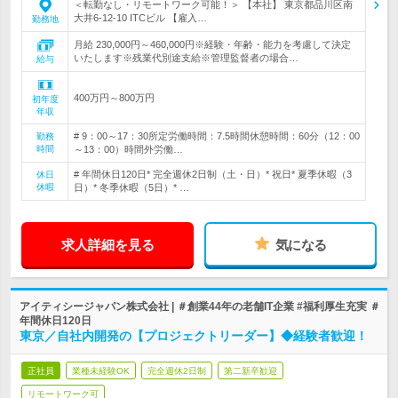
＜転勤なし・リモートワーク可能！＞ 【本社】 東京都品川区南
大井6-12-10 ITCビル 【雇入…
勤務地
月給 230,000円～460,000円※経験・年齢・能力を考慮して決定
いたします※残業代別途支給※管理監督者の場合…
給与
400万円～800万円
初年度
年収
# 9：00～17：30所定労働時間：7.5時間休憩時間：60分（12：00
勤務
時間
～13：00）時間外労働…
# 年間休日120日* 完全週休2日制（土・日）* 祝日* 夏季休暇（3
休日
休暇
日）* 冬季休暇（5日）* …
求人詳細を見る
気になる
アイティシージャパン株式会社 | ＃創業44年の老舗IT企業 #福利厚生充実 ＃
年間休日120日
東京／自社内開発の【プロジェクトリーダー】◆経験者歓迎！
正社員
業種未経験OK
完全週休2日制
第二新卒歓迎
リモートワーク可