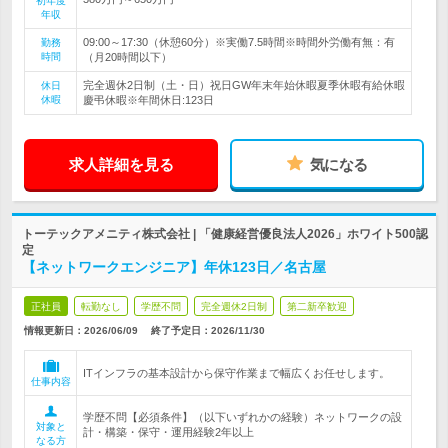
初年度
年収
09:00～17:30（休憩60分）※実働7.5時間※時間外労働有無：有
勤務
時間
（月20時間以下）
完全週休2日制（土・日）祝日GW年末年始休暇夏季休暇有給休暇
休日
休暇
慶弔休暇※年間休日:123日
求人詳細を見る
気になる
トーテックアメニティ株式会社 | 「健康経営優良法人2026」ホワイト500認
定
【ネットワークエンジニア】年休123日／名古屋
正社員
転勤なし
学歴不問
完全週休2日制
第二新卒歓迎
情報更新日：2026/06/09
終了予定日：
2026/11/30
ITインフラの基本設計から保守作業まで幅広くお任せします。
仕事内容
学歴不問【必須条件】（以下いずれかの経験）ネットワークの設
対象と
計・構築・保守・運用経験2年以上
なる方