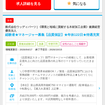
求人詳細を見る
気になる
新着
株式会社ウッディパーツ | 《環境と地域に貢献する木材加工企業》健康経営
優良法人
経験者★マネージャー募集【品質保証】★年休122日★待遇充実
正社員
業種未経験OK
急募
学歴不問
女性のおしごと掲載中
情報更新日：2026/04/17
終了予定日：
2026/10/15
《品質保証スタッフ》部門マネージャーの候補として、お客様満
足度向上に向けた品質改善の向上等のリードを行っていただきま
仕事内容
す。
＼◎学歴不問◎業界未経験OK！／製造・品質保証部門における
実務経験・チームマネジメントの経験各2年以上★ものづくりに
対象と
チャレンジしたい方歓迎！
なる方
【本社】 富山県高岡市能町750 ※マイカー通勤可（駐車場あり）
※転勤なし 【雇入れ直後】上記事…
勤務地
月給278,000円～420,000円※経験、能力を考慮の上、当社規定に
より決定いたします。※試用期間なし※初年度の…
給与