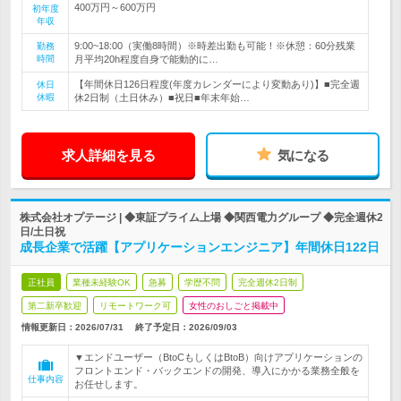
400万円～600万円
初年度
年収
9:00~18:00（実働8時間）※時差出勤も可能！※休憩：60分残業
勤務
時間
月平均20h程度自身で能動的に…
【年間休日126日程度(年度カレンダーにより変動あり)】■完全週
休日
休暇
休2日制（土日休み）■祝日■年末年始…
求人詳細を見る
気になる
株式会社オプテージ | ◆東証プライム上場 ◆関西電力グループ ◆完全週休2
日/土日祝
成長企業で活躍【アプリケーションエンジニア】年間休日122日
正社員
業種未経験OK
急募
学歴不問
完全週休2日制
第二新卒歓迎
リモートワーク可
女性のおしごと掲載中
情報更新日：2026/07/31
終了予定日：
2026/09/03
▼エンドユーザー（BtoCもしくはBtoB）向けアプリケーションの
フロントエンド・バックエンドの開発、導入にかかる業務全般を
仕事内容
お任せします。