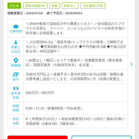
正社員
業種未経験OK
急募
転勤なし
完全週休2日制
情報更新日：2026/07/24
終了予定日：
2026/09/24
＼SNSや動画で認知拡大中の農業ビジネス！／自社製品のスプラ
ウトや豆苗を、スーパー、コンビニなどのバイヤーや卸売市場の
仕事内容
担当者に企画提案します。
＼入社理由No.1は「成長市場×トップクラスの環境」で挑戦でき
るから／ ◆営業経験をお持ちの方 ◆平均年齢35.5歳 ◆中途入社5
対象と
割＆30～40代活躍中！
なる方
＼転勤なし！幅広いエリアで募集中／ 首都圏営業所（東京都港
区） 関西営業所（大阪府茨木市） 名古屋…
勤務地
月給31万円以上＋各種手当＋賞与年2回※給与は現職・前職を最
大限考慮し決定いたします。※試用期間3ヶ月（待遇の変更な…
給与
500万円～650万円
初年度
年収
勤務
8:00～17:10（実働8時間／70分休憩）
時間
# ＼年間休日121日／＋有給休暇推奨日4日＝125日◇週休2日制◇
休日
休暇
長期休暇（6連休1回、5連休1回…