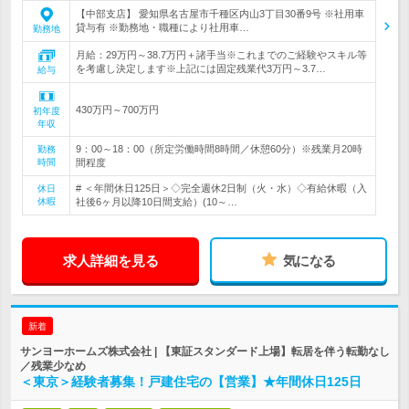
【中部支店】 愛知県名古屋市千種区内山3丁目30番9号 ※社用車
貸与有 ※勤務地・職種により社用車…
勤務地
月給：29万円～38.7万円＋諸手当※これまでのご経験やスキル等
を考慮し決定します※上記には固定残業代3万円～3.7…
給与
430万円～700万円
初年度
年収
9：00～18：00（所定労働時間8時間／休憩60分）※残業月20時
勤務
時間
間程度
# ＜年間休日125日＞◇完全週休2日制（火・水）◇有給休暇（入
休日
休暇
社後6ヶ月以降10日間支給）(10～…
求人詳細を見る
気になる
新着
サンヨーホームズ株式会社 | 【東証スタンダード上場】転居を伴う転勤なし
／残業少なめ
＜東京＞経験者募集！戸建住宅の【営業】★年間休日125日