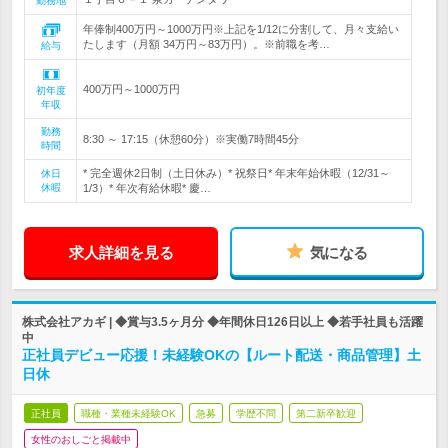
勤務地
年俸制400万円～1000万円※上記を1/12に分割して、月々支給い
たします（月額 34万円～83万円）。※前職を考…
給与
400万円～1000万円
初年度
年収
勤務
8:30 ～ 17:15（休憩60分）※実働7時間45分
時間
* 完全週休2日制（土日休み）* 祝祭日* 年末年始休暇（12/31～
休日
休暇
1/3）* 年次有給休暇* 慶…
求人詳細を見る
気になる
株式会社アカギ | ◆賞与3.5ヶ月分 ◆年間休日126日以上 ◆若手社員も活躍
中
正社員デビュー応援！未経験OKの【ルート配送・商品管理】土
日休
正社員
職種・業種未経験OK
急募
学歴不問
第二新卒歓迎
女性のおしごと掲載中