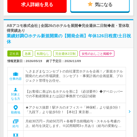
求人詳細を見る
気になる
ABアコモ株式会社 | 全国26のホテルを展開◆完全週休二日制◆産・育休取
得実績あり
業績好調◎ホテル新規開業の【開発企画】年休126日程度/土日祝
休
正社員
急募
転勤なし
完全週休2日制
女性のおしごと掲載中
情報更新日：2026/05/19
終了予定日：
2026/11/09
＼さまざまなコンセプトの自社運営ホテルを企画！／新規ホテル
開発のための市場調査、コンセプト・事業計画の企画提案、プロ
仕事内容
ジェクト管理をお任せ。
【お客様に喜ばれるホテルを形に】《必須要件》◆デベロッパー
対象と
での不動産開発または設計事務所での設計経験
なる方
★アクセス抜群！駅チカのオフィス⇒「神保町」より徒歩3分！
「九段下」より徒歩5分！ 【本社】東京都…
勤務地
月給30万円～月給50万円＋各種手当前職給与・スキルを考慮の
上、給与を決定します。※試用期間3ヶ月あり（給与の変動な…
給与