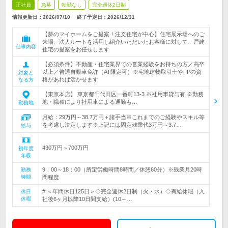
正社員
急募
転勤なし
完全週休2日制
情報更新日：2026/07/10
終了予定日：
2026/12/31
【夢のマイホームをご提案！注文住宅が中心】住宅展示場へのご
来場、法人ルートを活用し紹介いただいたお客様に対して、戸建
仕事内容
住宅の提案をお任せします
【必須条件】不動産・住宅業界での営業経験をお持ちの方／高卒
以上／普通自動車免許（AT限定可）※宅地建物取引士やFPの資
対象と
格があれば活かせます
なる方
【東京本店】 東京都千代田区一番町13-3 ※社用車貸与有 ※勤務
地・職種により社用車による通勤も…
勤務地
月給：29万円～38.7万円＋諸手当※これまでのご経験やスキル等
を考慮し決定します※上記には固定残業代3万円～3.7…
給与
430万円～700万円
初年度
年収
9：00～18：00（所定労働時間8時間／休憩60分）※残業月20時
勤務
時間
間程度
# ＜年間休日125日＞◇完全週休2日制（火・水）◇有給休暇（入
休日
休暇
社後6ヶ月以降10日間支給）(10～…