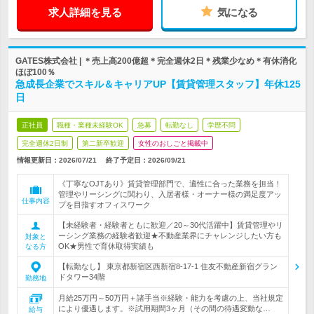
求人詳細を見る
気になる
GATES株式会社 | ＊売上高200億超＊完全週休2日＊残業少なめ＊有休消化
ほぼ100％
急成長企業でスキル＆キャリアUP【賃貸管理スタッフ】年休125
日
正社員
職種・業種未経験OK
急募
転勤なし
学歴不問
完全週休2日制
第二新卒歓迎
女性のおしごと掲載中
情報更新日：2026/07/21
終了予定日：
2026/09/21
《丁寧なOJTあり》賃貸管理部門で、適性に合った業務を担当！
管理やリーシングに関わり、入居者様・オーナー様の満足度アッ
仕事内容
プを目指すオフィスワーク
【未経験者・経験者ともに歓迎／20～30代活躍中】賃貸管理やリ
ーシング業務の経験者歓迎★不動産業界にチャレンジしたい方も
対象と
OK★男性で育休取得実績も
なる方
【転勤なし】 東京都新宿区西新宿8-17-1 住友不動産新宿グラン
ドタワー34階
勤務地
月給25万円～50万円＋諸手当※経験・能力を考慮の上、当社規定
により優遇します。※試用期間3ヶ月（その間の待遇変動な…
給与