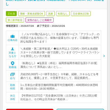
し
正社員
職種・業種未経験OK
急募
転勤なし
完全週休2日制
第二新卒歓迎
女性のおしごと掲載中
情報更新日：2026/07/28
終了予定日：
2026/10/26
《 ノルマや飛び込みなし！》生命保険サービス「アフラック」の
代理店である当社にて、保険の提案を行います。◎基礎から専門
仕事内容
的な知識を学べます！
＼未経験・第二新卒歓迎／ ◆短大卒以上 ◎20代～30代＆未経験
スタートの先輩が第一線で活躍しています ◎ワークライフバラン
対象と
スを実現したい方大歓迎
なる方
《転勤なし》 ■塩原店（本社） 福岡県福岡市南区塩原2-7-10 配
属先について 和気あいあいとし…
勤務地
月給250,000円～(一律手当含む）※年齢、経験、スキルなどを考
慮のうえ、優遇します。※営業手当として、固定残業代…
給与
1ヶ月単位の変形労働時間制週平均労働時間：40時間00分休憩時
勤務
時間
間：60分9:00～18:00 時間外…
【年間休日127日】* 完全週休2日制（土日休み）※月に2回土曜
休日
休暇
出社あり。その時は日月休み* 有給休…