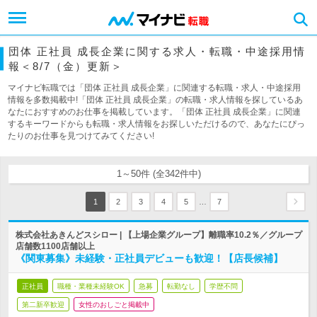
団体 正社員 成長企業に関する求人・転職・中途採用情
報＜8/7（金）更新＞
マイナビ転職では「団体 正社員 成長企業」に関連する転職・求人・中途採用
情報を多数掲載中!「団体 正社員 成長企業」の転職・求人情報を探しているあ
なたにおすすめのお仕事を掲載しています。「団体 正社員 成長企業」に関連
するキーワードからも転職・求人情報をお探しいただけるので、あなたにぴっ
たりのお仕事を見つけてみてください!
1～50件 (全342件中)
…
1
2
3
4
5
7
株式会社あきんどスシロー | 【上場企業グループ】離職率10.2％／グループ
店舗数1100店舗以上
《関東募集》未経験・正社員デビューも歓迎！【店長候補】
正社員
職種・業種未経験OK
急募
転勤なし
学歴不問
第二新卒歓迎
女性のおしごと掲載中