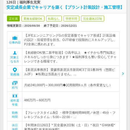
126日｜福利厚生充実
安定成長企業でキャリアを築く【プラント計装設計・施工管理】
正社員
業種未経験OK
転勤なし
学歴不問
完全週休2日制
情報更新日：2026/06/30
終了予定日：
2026/12/21
【JFEエンジニアリングGの安定基盤でキャリア形成】計装設備
の設計・現場管理を担当。OJT研修で段階的にスキルアップし、
仕事内容
PJ全体に携われます。
【未経験OK/第二新卒歓迎】◎高卒以上 ★イチから専門知識と
スキルがしっかり身につきます！★福利厚生も整い安心してチャ
対象と
レンジできる職場です。
なる方
【新居浜事務所】 愛媛県新居浜市新田町3丁目1番39号（惣開ビ
ル2F） ★転勤は当面ありません。…
勤務地
月給240,000円～300,000円◆試用期間6ヵ月（条件変更なし）
給与
480万円～600万円
初年度
年収
【フレックスタイム制】・標準労働時間8時間／休憩：45分・フ
勤務
時間
レキシブルタイム：5:00～22:00・…
【年間休日126日】* 完全週休2日制（土・日）* 祝日 * GW休暇*
休日
休暇
夏季休暇* 年末年始休暇*…