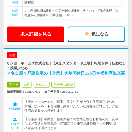
時間
間程度
# ＜年間休日125日＞◇完全週休2日制（火・水）◇有給休暇（入
休日
休暇
社後6ヶ月以降10日間支給）(10～…
求人詳細を見る
気になる
新着
サンヨーホームズ株式会社 | 【東証スタンダード上場】転居を伴う転勤なし
／残業少なめ
＜名古屋＞戸建住宅の【営業】★年間休日125日★福利厚生充実
正社員
急募
転勤なし
完全週休2日制
情報更新日：2026/07/10
終了予定日：
2026/12/31
【夢のマイホームをご提案！注文住宅が中心】住宅展示場へのご
来場、法人ルートを活用し紹介いただいたお客様に対して、戸建
仕事内容
住宅の提案をお任せします
【必須条件】不動産・住宅業界での営業経験をお持ちの方／高卒
以上／普通自動車免許（AT限定可）※宅地建物取引士やFPの資
対象と
格があれば活かせます
なる方