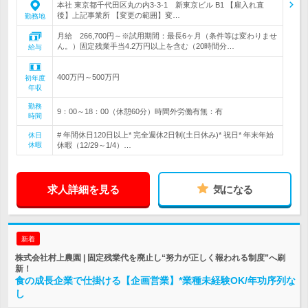
本社 東京都千代田区丸の内3-3-1 新東京ビル B1 【雇入れ直
後】上記事業所 【変更の範囲】変…
勤務地
月給 266,700円～※試用期間：最長6ヶ月（条件等は変わりませ
ん。）固定残業手当4.2万円以上を含む（20時間分…
給与
400万円～500万円
初年度
年収
勤務
9：00～18：00（休憩60分）時間外労働有無：有
時間
# 年間休日120日以上* 完全週休2日制(土日休み)* 祝日* 年末年始
休日
休暇
休暇（12/29～1/4）…
求人詳細を見る
気になる
新着
株式会社村上農園 | 固定残業代を廃止し“努力が正しく報われる制度”へ刷
新！
食の成長企業で仕掛ける【企画営業】*業種未経験OK/年功序列な
し