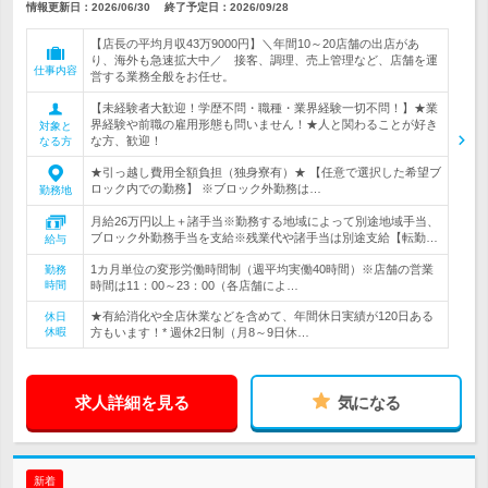
情報更新日：2026/06/30
終了予定日：
2026/09/28
【店長の平均月収43万9000円】＼年間10～20店舗の出店があ
り、海外も急速拡大中／ 接客、調理、売上管理など、店舗を運
仕事内容
営する業務全般をお任せ。
【未経験者大歓迎！学歴不問・職種・業界経験一切不問！】★業
界経験や前職の雇用形態も問いません！★人と関わることが好き
対象と
な方、歓迎！
なる方
★引っ越し費用全額負担（独身寮有）★ 【任意で選択した希望ブ
ロック内での勤務】 ※ブロック外勤務は…
勤務地
月給26万円以上＋諸手当※勤務する地域によって別途地域手当、
ブロック外勤務手当を支給※残業代や諸手当は別途支給【転勤…
給与
1カ月単位の変形労働時間制（週平均実働40時間）※店舗の営業
勤務
時間
時間は11：00～23：00（各店舗によ…
★有給消化や全店休業などを含めて、年間休日実績が120日ある
休日
休暇
方もいます！* 週休2日制（月8～9日休…
求人詳細を見る
気になる
新着