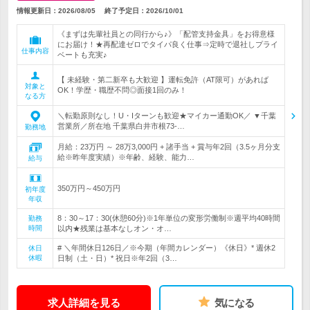
情報更新日：2026/08/05
終了予定日：
2026/10/01
《まずは先輩社員との同行から♪》「配管支持金具」をお得意様
にお届け！★再配達ゼロでタイパ良く仕事⇒定時で退社しプライ
仕事内容
ベートも充実♪
【 未経験・第二新卒も大歓迎 】運転免許（AT限可）があれば
対象と
OK！学歴・職歴不問◎面接1回のみ！
なる方
＼転勤原則なし！U・Iターンも歓迎★マイカー通勤OK／ ▼千葉
営業所／所在地 千葉県白井市根73-…
勤務地
月給：23万円 ～ 28万3,000円 + 諸手当 + 賞与年2回（3.5ヶ月分支
給※昨年度実績）※年齢、経験、能力…
給与
350万円～450万円
初年度
年収
8：30～17：30(休憩60分)※1年単位の変形労働制※週平均40時間
勤務
時間
以内★残業は基本なしオン・オ…
# ＼年間休日126日／※今期（年間カレンダー）《休日》* 週休2
休日
休暇
日制（土・日）* 祝日※年2回（3…
求人詳細を見る
気になる