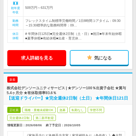
509万円～631万円
初年度
年収
フレックスタイム制標準労働時間／1日8時間コアタイム：09:30
勤務
時間
～15:30標準的な勤務時間帯：09…
# 年間休日125日■完全週休2日制（土・日）■祝日■年末年始休暇
休日
休暇
■夏季休暇■有給休暇■出産・育児休…
求人詳細を見る
気になる
新着
株式会社デンソーユニティサービス | ★デンソー100％出資子会社 ★賞与
5.4ヶ月分 ★有休取得率93.6％
【送迎ドライバー】★完全週休2日制（土日） ★年間休日121日
正社員
職種・業種未経験OK
急募
転勤なし
学歴不問
完全週休2日制
第二新卒歓迎
情報更新日：2026/08/06
終了予定日：
2026/10/05
《家族手当など各種手当充実｜家賃補助あり（条件有）》◆大型