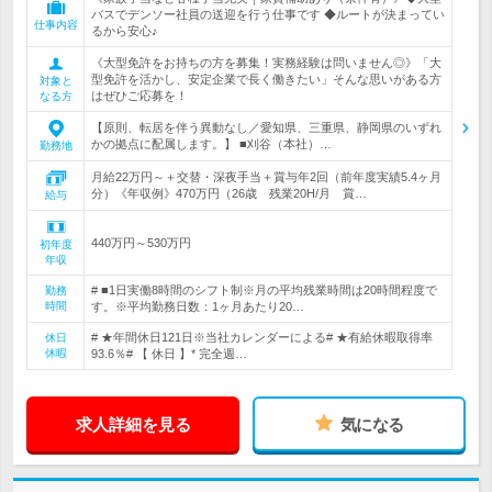
バスでデンソー社員の送迎を行う仕事です ◆ルートが決まってい
仕事内容
るから安心♪
《大型免許をお持ちの方を募集！実務経験は問いません◎》「大
型免許を活かし、安定企業で長く働きたい」そんな思いがある方
対象と
はぜひご応募を！
なる方
【原則、転居を伴う異動なし／愛知県、三重県、静岡県のいずれ
かの拠点に配属します。】 ■刈谷（本社）…
勤務地
月給22万円～＋交替・深夜手当＋賞与年2回（前年度実績5.4ヶ月
分）《年収例》470万円（26歳 残業20H/月 賞…
給与
440万円～530万円
初年度
年収
# ■1日実働8時間のシフト制※月の平均残業時間は20時間程度で
勤務
時間
す。※平均勤務日数：1ヶ月あたり20…
# ★年間休日121日※当社カレンダーによる# ★有給休暇取得率
休日
休暇
93.6％# 【 休日 】* 完全週…
求人詳細を見る
気になる