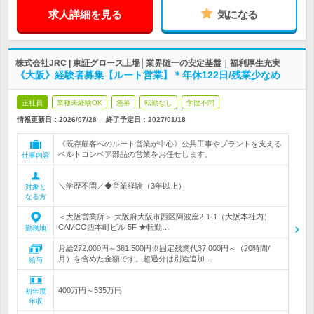
求人詳細を見る
気になる
株式会社JRC | 東証グロース上場│業界随一の安定基盤｜福利厚生充実
《大阪》経験者募集【ルート営業】＊年休122日/残業少なめ
正社員
業種未経験OK
急募
転勤なし
学歴不問
情報更新日：2026/07/28
終了予定日：
2027/01/18
《既存顧客へのルート営業が中心》公共工事やプラントを支える
ベルトコンベア部品の営業をお任せします。
仕事内容
＼学歴不問／◆営業経験（3年以上）
対象と
なる方
＜大阪営業所＞ 大阪府大阪市西区阿波座2-1-1（大阪本社内）
CAMCO西本町ビル 5F ★転勤…
勤務地
月給272,000円～361,500円※固定残業代37,000円～（20時間/
月）を含めた金額です。超過分は別途追加…
給与
400万円～535万円
初年度
年収