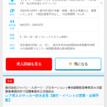
1号 丸の内永楽ビルディング)
勤務地
月給340,100円＋賞与年2回※年齢・経験・能力を考慮の上、優遇
いたします。※固定残業手当なし。※試用期間：6ヵ月…
給与
580万円～2000万円
初年度
年収
勤務
9：00～18：00（フレックスタイム制有）
時間
完全週休2日制（土・日）、祝日年末年始休暇有給休暇慶弔休暇
休日
休暇
その他休暇マタニティ休暇配偶者出産休暇産休…
求人詳細を見る
気になる
新着
株式会社ジャパン・スポーツ・プロモーション | ◆未経験歓迎◆東京or大阪
募集◆国内外で活躍◆基本土日祝休み
レア求人☆サッカー好き必見【旅行・イベントの営業・企画手
配】