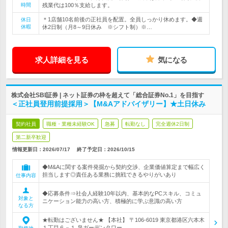
時間
残業代は100％支給します。
＊1店舗10名前後の正社員を配置。全員しっかり休めます。◆週
休日
休暇
休2日制（月8～9日休み ※シフト制）※…
求人詳細を見る
気になる
株式会社SBI証券 | ネット証券の枠を超えて「総合証券No.1」を目指す
＜正社員登用前提採用＞【M&Aアドバイザリー】★土日休み
契約社員
職種・業種未経験OK
急募
転勤なし
完全週休2日制
第二新卒歓迎
情報更新日：2026/07/17
終了予定日：
2026/10/15
◆M&Aに関する案件発掘から契約交渉、企業価値算定まで幅広く
担当します◎責任ある業務に挑戦できるやりがいあり
仕事内容
◆応募条件⇒社会人経験10年以内、基本的なPCスキル、コミュ
対象と
ニケーション能力の高い方、積極的に学ぶ意識の高い方
なる方
★転勤はございません★ 【本社】 〒106-6019 東京都港区六本木
１丁目６－１ 泉ガーデンタワー