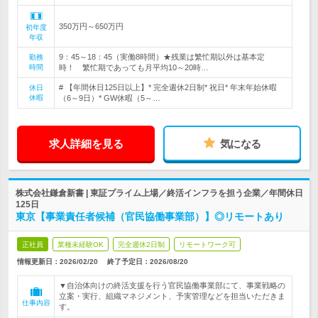
350万円～650万円
初年度
年収
9：45～18：45（実働8時間）★残業は繁忙期以外は基本定
勤務
時間
時！ 繁忙期であっても月平均10～20時…
# 【年間休日125日以上】* 完全週休2日制* 祝日* 年末年始休暇
休日
休暇
（6～9日）* GW休暇（5～…
求人詳細を見る
気になる
株式会社鎌倉新書 | 東証プライム上場／終活インフラを担う企業／年間休日
125日
東京【事業責任者候補（官民協働事業部）】◎リモートあり
正社員
業種未経験OK
完全週休2日制
リモートワーク可
情報更新日：2026/02/20
終了予定日：
2026/08/20
▼自治体向けの終活支援を行う官民協働事業部にて、事業戦略の
立案・実行、組織マネジメント、予実管理などを担当いただきま
仕事内容
す。