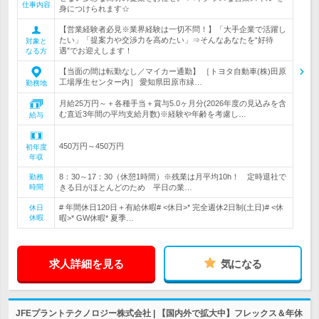
仕事内容
身につけられます☆
【営業経験者必見※業界経験は一切不問！】「大手企業で活躍し
たい」「提案力や交渉力を高めたい」⇒そんなあなたを“好待
対象と
遇”でお迎えします！
なる方
【当面の間は転勤なし／マイカー通勤】 ［トヨタ自動車(株)田原
工場厚生センター内］ 愛知県田原市緑…
勤務地
月給25万円～＋各種手当＋賞与5.0ヶ月分(2026年度の見込みを含
む直近3年間の平均支給月数)※経験や年齢を考慮し…
給与
450万円～450万円
初年度
年収
8：30～17：30（休憩1時間）※残業は月平均10h！ 定時退社で
勤務
時間
きる日がほとんどのため 平日の業…
# 年間休日120日＋有給休暇# <休日>* 完全週休2日制(土日)# <休
休日
休暇
暇>* GW休暇* 夏季…
求人詳細を見る
気になる
JFEプラントテクノロジー株式会社 | 【国内外で拡大中】フレックス＆年休