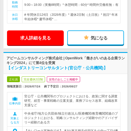
勤務
9:00～18:00（実働8時間）* 休憩時間：60分* 時間外労働有無：有
時間
# 年間休日124日（2026年度）* 週休2日制（土日祝）* 祝日* 年末
休日
休暇
年始休暇* 慶弔休暇* …
求人詳細を見る
気になる
アビームコンサルティング株式会社 | OpenWork「働きがいのある企業ラン
キング2024」にて第4位を受賞
【インダストリーコンサルタント(官公庁・公共機関)】
正社員
完全週休2日制
女性のおしごと掲載中
情報更新日：2026/07/24
終了予定日：
2026/08/27
官公庁・公共機関等のプロジェクトにおける、政策に関する調査
研究、経営・事業戦略の立案支援、業務プロセス改革、組織改革
仕事内容
支援など
中央省庁/地方公共団体/独立行政法人/医療機関/教育機関関連のプ
ロジェクトにおける、戦略コンサルティング経験やのアドバイザ
対象と
リー経験のある方
なる方
【テレワーク実施中です】 本社(東京都千代田区丸の内一丁目4番