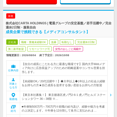
新着
株式会社CARTA HOLDINGS | 電通グループの安定基盤／若手活躍中／完全
週休2日制・服装自由
成長企業で挑戦できる【メディアコンサルタント】
正社員
職種・業種未経験OK
急募
転勤なし
完全週休2日制
第二新卒歓迎
リモートワーク可
女性のおしごと掲載中
情報更新日：2026/08/04
終了予定日：
2026/10/08
【自分の成長にこだわる方に最適な職場です】国内大手Webメデ
ィア向けに広告収益アップのための戦略提案やコンサル営業を担
仕事内容
当します。
【未経験OK／20代活躍中！】◆大卒以上◆1年以上の社会人経験
対象と
をお持ちの方★自己成長を追求する強い意欲をお持ちの方歓迎
なる方
【東京本社募集！】 東京都港区虎ノ門2-6-1 虎ノ門ヒルズ ステー
ションタワー 36～38階 ※…
勤務地
■年俸制500万円～700万円※前職の給与及び、経験や能力を考慮
の上決定します。※年俸を12分割して各月に支払われま…
給与