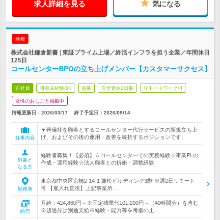
求人詳細を見る
気になる
新着
株式会社鎌倉新書 | 東証プライム上場／終活インフラを担う企業／年間休日
125日
コールセンターBPOの立ち上げメンバー【カスタマーサクセス】
正社員
職種未経験OK
急募
完全週休2日制
リモートワーク可
女性のおしごと掲載中
情報更新日：2026/03/17
終了予定日：
2026/09/14
▼葬儀社を顧客とするコールセンター代行サービスの新規立ち上
げ、およびその後の運用・改善を統括するポジションです。
仕事内容
経験者募集！【必須】☆コールセンターでの実務経験☆事業PLの
対象と
作成・運用経験☆法人顧客との折衝・調整経験
なる方
東京都中央区京橋2-14-1 兼松ビルディング3階 ※週2日リモート
可 【雇入れ直後】上記事業所…
勤務地
月給：424,860円～※固定残業代101,200円～（40時間分）を含む
※超過分は別途支給※経験・能力等を考慮の上…
給与