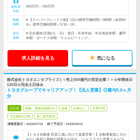
500万円～700万円
初年度
年収
# 【スーパーフレックス制】1日の標準労働時間／8時間（休憩60
勤務
時間
分）標準労働時間帯／9:30～18:…
# 完全週休2日制(土・日)・祝日・年末年始・年次有給休暇・慶弔
休日
休暇
休暇・ボーナス休暇・ウェルビーイング…
求人詳細を見る
気になる
株式会社トヨタエンタプライズ | ＜売上500億円の安定企業！＞☆年間休日
120日☆完全土日休み
トヨタグループでキャリアアップ！【法人営業】◎賞与5.0ヶ月
分
正社員
職種・業種未経験OK
急募
転勤なし
学歴不問
完全週休2日制
第二新卒歓迎
情報更新日：2026/07/10
終了予定日：
2026/09/10
【トヨタ自動車 田原工場に向けて提案営業！】自動車製造に欠か
せない多彩な商材の提案をお任せ。“ハイクラスな営業スキル”を