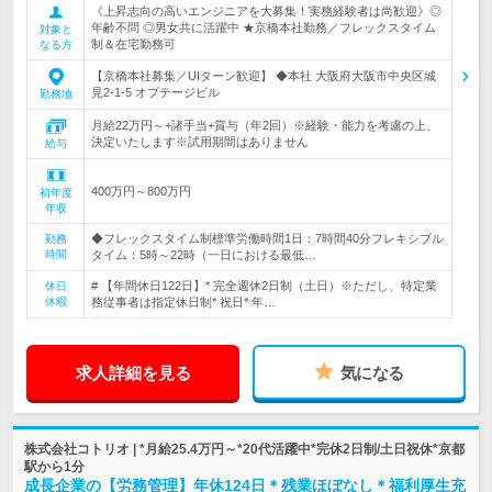
《上昇志向の高いエンジニアを大募集！実務経験者は尚歓迎》◎
年齢不問 ◎男女共に活躍中 ★京橋本社勤務／フレックスタイム
対象と
制＆在宅勤務可
なる方
【京橋本社募集／UIターン歓迎】 ◆本社 大阪府大阪市中央区城
見2-1-5 オプテージビル
勤務地
月給22万円～+諸手当+賞与（年2回）※経験・能力を考慮の上、
決定いたします※試用期間はありません
給与
400万円～800万円
初年度
年収
◆フレックスタイム制標準労働時間1日：7時間40分フレキシブル
勤務
時間
タイム：5時～22時（一日における最低…
# 【年間休日122日】* 完全週休2日制（土日）※ただし、特定業
休日
休暇
務従事者は指定休日制* 祝日* 年…
求人詳細を見る
気になる
株式会社コトリオ | *月給25.4万円～*20代活躍中*完休2日制/土日祝休*京都
駅から1分
成長企業の【労務管理】年休124日＊残業ほぼなし＊福利厚生充