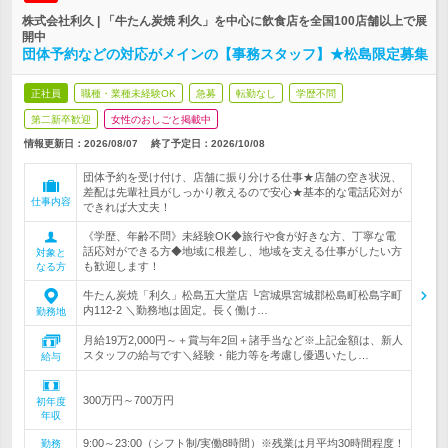
株式会社利久 | 「牛たん炭焼 利久」を中心に飲食店を全国100店舗以上で展
開中
団体予約などの対応がメインの【事務スタッフ】★松島限定募集
正社員
職種・業種未経験OK
急募
転勤なし
学歴不問
第二新卒歓迎
女性のおしごと掲載中
情報更新日：2026/08/07
終了予定日：
2026/10/08
団体予約を受け付け、店舗に振り分ける仕事★店舗の空き状況、
差配は先輩社員がしっかり教えるので安心★基本的な電話応対が
仕事内容
できれば大丈夫！
《学歴、年齢不問》未経験OK◆旅行や食が好きな方、丁寧な電
話応対ができる方◆地域に根差し、地域を支える仕事がしたい方
対象と
も歓迎します！
なる方
牛たん炭焼「利久」松島五大堂店 └宮城県宮城郡松島町松島字町
内112-2 ＼勤務地は固定。長く働け…
勤務地
月給19万2,000円～＋賞与年2回＋諸手当など※上記金額は、新人
スタッフの給与です＼経験・能力等を考慮し優遇いたし…
給与
300万円～700万円
初年度
年収
9:00～23:00（シフト制/実働8時間）※残業は月平均30時間程度！
勤務