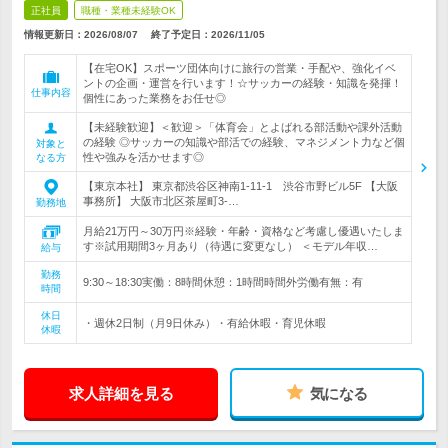
正社員
職種・業種未経験OK
情報更新日：2026/08/07
終了予定日：
2026/11/05
【在宅OK】スポーツ団体向けに旅行の営業・手配や、強化イベ
ントの企画・運営を行います！☆サッカーの経験・知識を発揮！
仕事内容
個性にあった業務をお任せ◎
【未経験歓迎】＜歓迎＞「体育会」とよばれる部活動や課外活動
の経験 ◎サッカーの知識や部活での経験、マネジメント力など個
対象と
性や強みを活かせます◎
なる方
【東京本社】 東京都渋谷区神南1-11-1 渋谷市野ビル5F 【大阪
事務所】 大阪市北区茶屋町3-…
勤務地
月給21万円～30万円※経験・年齢・資格など考慮し優遇いたしま
す※試用期間3ヶ月あり（待遇に変更なし） ＜モデル年収…
給与
勤務
9:30～18:30実働：8時間休憩：1時間時間外労働有無：有
時間
休日
・週休2日制（月9日休み）・有給休暇・育児休暇
休暇
求人詳細を見る
気になる