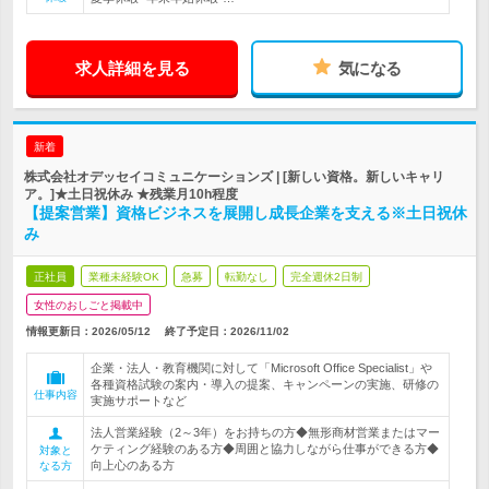
求人詳細を見る
気になる
新着
株式会社オデッセイコミュニケーションズ | [新しい資格。新しいキャリ
ア。]★土日祝休み ★残業月10h程度
【提案営業】資格ビジネスを展開し成長企業を支える※土日祝休
み
正社員
業種未経験OK
急募
転勤なし
完全週休2日制
女性のおしごと掲載中
情報更新日：2026/05/12
終了予定日：
2026/11/02
企業・法人・教育機関に対して「Microsoft Office Specialist」や
各種資格試験の案内・導入の提案、キャンペーンの実施、研修の
仕事内容
実施サポートなど
法人営業経験（2～3年）をお持ちの方◆無形商材営業またはマー
ケティング経験のある方◆周囲と協力しながら仕事ができる方◆
対象と
向上心のある方
なる方