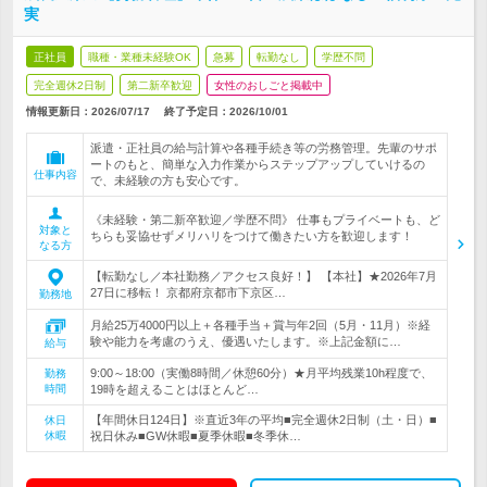
実
正社員
職種・業種未経験OK
急募
転勤なし
学歴不問
完全週休2日制
第二新卒歓迎
女性のおしごと掲載中
情報更新日：2026/07/17
終了予定日：
2026/10/01
派遣・正社員の給与計算や各種手続き等の労務管理。先輩のサポ
ートのもと、簡単な入力作業からステップアップしていけるの
仕事内容
で、未経験の方も安心です。
《未経験・第二新卒歓迎／学歴不問》 仕事もプライベートも、ど
対象と
ちらも妥協せずメリハリをつけて働きたい方を歓迎します！
なる方
【転勤なし／本社勤務／アクセス良好！】 【本社】★2026年7月
27日に移転！ 京都府京都市下京区…
勤務地
月給25万4000円以上＋各種手当＋賞与年2回（5月・11月）※経
験や能力を考慮のうえ、優遇いたします。※上記金額に…
給与
9:00～18:00（実働8時間／休憩60分）★月平均残業10h程度で、
勤務
時間
19時を超えることはほとんど…
【年間休日124日】※直近3年の平均■完全週休2日制（土・日）■
休日
休暇
祝日休み■GW休暇■夏季休暇■冬季休…